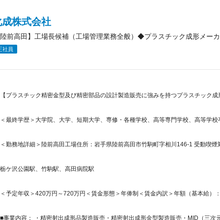
化成株式会社
陸前高田】工場長候補（工場管理業務全般）◆プラスチック成形メーカ
正社員
【プラスチック精密金型及び精密部品の設計製造販売に強みを持つプラスチック成
＜最終学歴＞大学院、大学、短期大学、専修・各種学校、高等専門学校、高等学校
＜勤務地詳細＞陸前高田工場住所：岩手県陸前高田市竹駒町字相川146-1 受動喫煙
栃ケ沢公園駅、竹駒駅、高田病院駅
＜予定年収＞420万円～720万円＜賃金形態＞年俸制＜賃金内訳＞年額（基本給）：4,200,
■事業内容： ・精密射出成形品製造販売・精密射出成形金型製造販売・MID（三次元