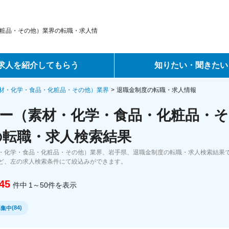
粧品・その他）業界の転職・求人情
求人を紹介してもらう
知りたい・聞きたい
ントサービス
転職ノウハウ
材・化学・食品・化粧品・その他）業界
退職金制度の転職・求人情報
ー（素材・化学・食品・化粧品・そ
サービス
データで見る転職
の転職・求人検索結果
ーエージェントサービス
コラム・インタビュー
・化学・食品・化粧品・その他）業界、岩手県、退職金制度の転職・求人検索結果
ど、左の求人検索条件にて絞込みができます。
転職Q&A
45
件中
1～50
件
を表示
(
84
)
募集中