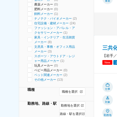
事業
農薬メーカー
(
0
)
肥料メーカー
(
0
)
飼料メーカー
(
1
)
ナノテク・バイオメーカー
(
2
)
住宅設備・建材メーカー
(
24
)
ファッション・アパレル・ア
クセサリーメーカー
(
1
)
家具・インテリア・生活雑貨
メーカー
(
8
)
三共
文房具・事務・オフィス用品
メーカー
(
3
)
【岩手／
スポーツ・アウトドア・レジ
ャー用品メーカー
(
1
)
New
玩具メーカー
(
0
)
ベビー用品メーカー
(
0
)
ペット関連メーカー
(
2
)
その他メーカー
(
13
)
職種
仕事
職種を選択
対象
勤務地、路線・駅
勤務地を選択
路線・駅を選択
勤務地