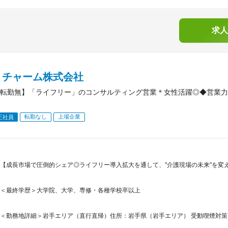
求人
・チャーム株式会社
転勤無】「ライフリー」のコンサルティング営業＊女性活躍◎◆営業力
転勤なし
上場企業
正社員
【成長市場で圧倒的シェア◎ライフリー導入拡大を通して、"介護現場の未来"を変
＜最終学歴＞大学院、大学、専修・各種学校卒以上
＜勤務地詳細＞岩手エリア（直行直帰）住所：岩手県（岩手エリア） 受動喫煙対