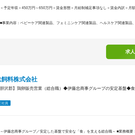
＜予定年収＞450万円～650万円＜賃金形態＞月給制補足事項なし＜賃金内訳＞月額（基本
■事業内容：ベビーケア関連製品、フェミニンケア関連製品、ヘルスケア関連製品、化
求人
忠飼料株式会社
胆沢郡】鶏卵販売営業（総合職）◆伊藤忠商事グループの安定基盤◆食
正社員
～伊藤忠商事グループ／安定した基盤で安全な「食」を支える総合職～ ■業務概要