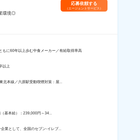
応募依頼する
（エージェントサービス）
業環境◎
ともに60年以上歩む中食メーカー／有給取得率高
卒以上
東北本線／六原駅受動喫煙対策：屋...
給）：239,000円～34...
企業として、全国のセブン-イレブ...