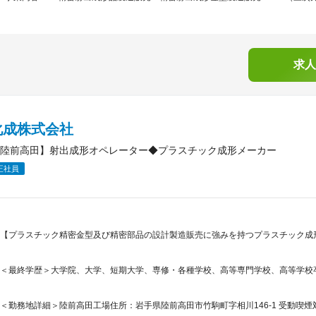
求人
化成株式会社
陸前高田】射出成形オペレーター◆プラスチック成形メーカー
正社員
【プラスチック精密金型及び精密部品の設計製造販売に強みを持つプラスチック成
＜最終学歴＞大学院、大学、短期大学、専修・各種学校、高等専門学校、高等学校
＜勤務地詳細＞陸前高田工場住所：岩手県陸前高田市竹駒町字相川146-1 受動喫煙