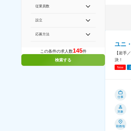
従業員数
設立
応募方法
ユニ
145
この条件の求人数
件
【岩手／
決！
検索する
New
仕事
対象
勤務地