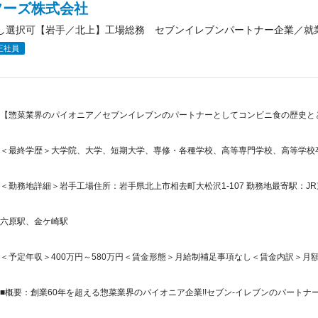
フーズ株式会社
し選択可【岩手／北上】工場総務 セブンイレブンパートナー企業／就
正社員
【惣菜業界のパイオニア／セブンイレブンのパートナーとしてコンビニ食の歴史と
＜最終学歴＞大学院、大学、短期大学、専修・各種学校、高等専門学校、高等学校
＜勤務地詳細＞岩手工場住所：岩手県北上市相去町大松沢1-107 勤務地最寄駅：JR
六原駅、金ケ崎駅
＜予定年収＞400万円～580万円＜賃金形態＞月給制補足事項なし＜賃金内訳＞月額（基本
■概要：創業60年を超える惣菜業界のパイオニア企業!!セブン-イレブンのパートナー