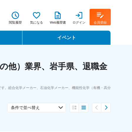
閲覧履歴
気になる
Web履歴書
ログイン
会員登録
イベント
転職イベント・転職セミナー
の他）業界、岩手県、退職金
転職フェア
転職セミナー動画
です。総合化学メーカー、石油化学メーカー、機能性化学（有機・高分
条件で並べ替え