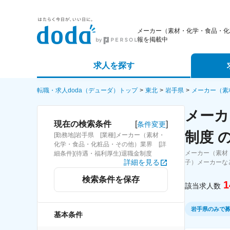
メーカー（素材・化学・食品・化
報を掲載中
求人を探す
詳細条件から探す
エージェ
転職・求人doda（デューダ）トップ
東北
岩手県
メーカー（素
メーカ
新着求人から探す
スカウト
[
]
現在の検索条件
条件変更
制度 
[勤務地]岩手県 [業種]メーカー（素材・
求人特集から探す
パートナ
化学・食品・化粧品・その他）業界 [詳
メーカー（素材
細条件](待遇・福利厚生)退職金制度
詳細を見る
子）メーカーな
検索条件を保存
1
該当求人数
岩手県のみで
基本条件