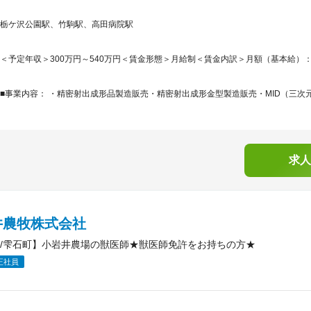
栃ケ沢公園駅、竹駒駅、高田病院駅
＜予定年収＞300万円～540万円＜賃金形態＞月給制＜賃金内訳＞月額（基本給）：200,0
■事業内容： ・精密射出成形品製造販売・精密射出成形金型製造販売・MID（三次元
求人
井農牧株式会社
/雫石町】小岩井農場の獣医師★獣医師免許をお持ちの方★
正社員