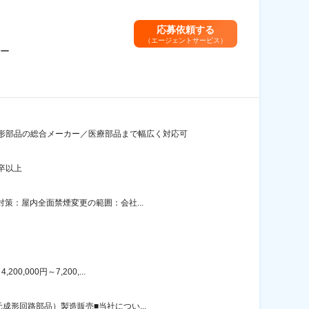
応募依頼する
（エージェントサービス）
ー
形部品の総合メーカー／医療部品まで幅広く対応可
卒以上
対策：屋内全面禁煙変更の範囲：会社...
000円～7,200,...
成形回路部品）製造販売■当社につい...