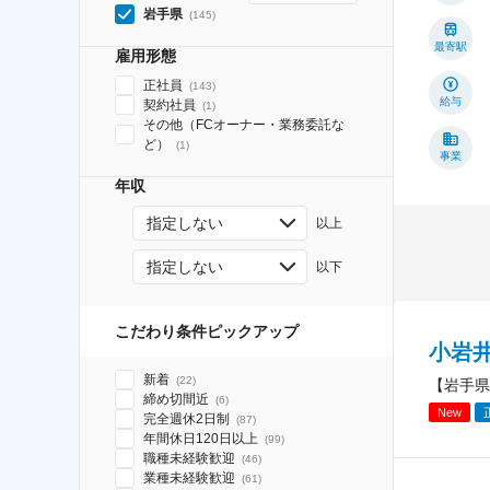
岩手県
(
145
)
最寄駅
雇用形態
正社員
(
143
)
給与
契約社員
(
1
)
その他（FCオーナー・業務委託な
ど）
(
1
)
事業
年収
指定しない
以上
指定しない
以下
こだわり条件ピックアップ
小岩
新着
(
22
)
【岩手県
締め切間近
(
6
)
New
完全週休2日制
(
87
)
年間休日120日以上
(
99
)
職種未経験歓迎
(
46
)
業種未経験歓迎
(
61
)