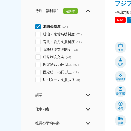
フジ
待遇・福利厚生
選択中
※転勤無
New
退職金制度
(
145
)
社宅・家賃補助制度
(
73
)
育児・託児支援制度
(
10
)
資格取得支援制度
(
22
)
仕事
研修制度充実
(
24
)
固定給25万円以上
対象
(
83
)
固定給35万円以上
(
18
)
勤務地
U・Iターン支援あり
(
8
)
最寄駅
語学
給与
仕事内容
社員の平均年齢
事業