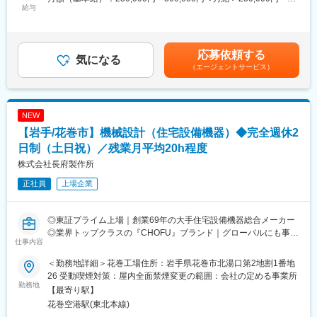
・給湯機器：石油給湯器/石油風呂釜/ガス給湯器/ガス風呂釜/電気
給与
幅広い住宅設備を手掛けています。
300,000円＜昇給有無＞有＜残業手当＞有＜給与補足＞・賞与：
温水器/エコキュート
優れた自社製品を各ニーズに合わせて提案してきた結果、給湯器
年2回 計5.7カ月分（2024年度実績）・昇給：年1回＼社員の年
・空調機器：ヒートポンプ式熱源機/FF式温風暖房機/温水暖房シス
や太陽熱温水器の分野では業界トップクラスのシェアを誇り、さ
収例／■30歳：年収520万円（月給30万円＋各種手当＋賞与2回）
テム/石油ストーブ
らに成長を遂げています。
■35歳：年収570万円（月給32万円＋各種手当＋賞与2回）賃金は
応募依頼する
・システム機器：システムバス/人工大理石浴槽/システムキッチン
気になる
また近年は海外にもヒートポンプ式熱源機やガス給湯器の普及が
あくまでも目安の金額であり、選考を通じて上下する可能性があ
（エージェントサービス）
・ソーラー機器：太陽熱温水器/ソーラー床下換気扇
拡大しておりグローバルへCHOFUブランドを展開しています。
ります。月給(月額)は固定手当を含めた表記です。
当社は、石油・電気・ガス・太陽熱など様々なエネルギーに対応
変更の範囲：会社の定める業務
した各種給湯機器、空調・暖房機器、ソーラー機器などを開発・
NEW
製造・販売する住宅設備機器総合メーカーです。ご経験に応じて
【岩手/花巻市】機械設計（住宅設備機器）◆完全週休2
担当製品を決定いたします。
日制（土日祝）／残業月平均20h程度
■充実した就業環境：
株式会社長府製作所
◎完全週休2日（土・日・祝）／リフレッシュ休暇制度（10日間
正社員
上場企業
／2023年度）
◎賞与5.78カ月分支給（昨年度実績）
◎定着率が非常に高く、3年定着率は90％以上！
◎東証プライム上場｜創業69年の大手住宅設備機器総合メーカー
◎PC自動シャットダウン管理（許可なく夜間や休日にパソコンの
◎業界トップクラスの『CHOFU』ブランド｜グローバルにも事業
利用不可）
仕事内容
展開！
◎残業削減に力を入れており、ワークライフバランスを整えやす
◎充実の福利厚生｜賞与5.78カ月支給｜社員の定着率90％以上
い環境です
＜勤務地詳細＞花巻工場住所：岩手県花巻市北湯口第2地割1番地
◎＜働き方改革関連認定企業＞やまぐち健康経営認定企業／誰も
26 受動喫煙対策：屋内全面禁煙変更の範囲：会社の定める事業所
■職務内容：
勤務地
が活躍できるやまぐちの企業
【最寄り駅】
住宅設備機器の機械設計及び開発業務を担当します。
花巻空港駅(東北本線)
製品の試作及び性能試験を含めご対応いただきます。
■当社について：