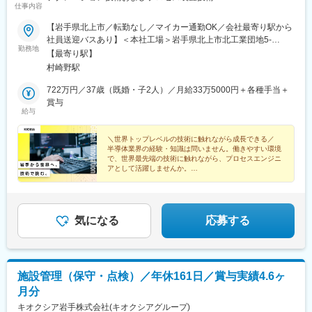
仕事内容
【岩手県北上市／転勤なし／マイカー通勤OK／会社最寄り駅から
社員送迎バスあり】＜本社工場＞岩手県北上市北工業団地5-
勤務地
29★U・Iターン歓迎！引っ越し費用補助／自己負担2～3割の社宅
【最寄り駅】
制度があります（当社規定による）。北上市は自然豊かで住みや
村崎野駅
すく、新幹線の駅や高速道路ICなどもある好アクセスの立地で
す。
722万円／37歳（既婚・子2人）／月給33万5000円＋各種手当＋
賞与
給与
＼世界トップレベルの技術に触れながら成長できる／
半導体業界の経験・知識は問いません。働きやすい環境
で、世界最先端の技術に触れながら、プロセスエンジニ
アとして活躍しませんか。
★社員定着率96.17％
★土日祝休み
★年間休日125日
★転勤なし
気になる
応募する
施設管理（保守・点検）／年休161日／賞与実績4.6ヶ
月分
キオクシア岩手株式会社(キオクシアグループ)