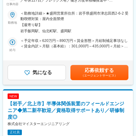
／年休127日／フレックス有／働き方改革積極推進中~
仕事内容
■業務内容
＜勤務地詳細＞★盛岡営業所住所：岩手県盛岡市津志田西2-6-2 受
入社後は、提案活動やフロント業務、サービス委託会社の管理や
動喫煙対策：屋内全面禁煙
技術相談をご担当いただきます。
勤務地
【最寄り駅】
※実際に修理などは行いません！
岩手飯岡駅、仙北町駅、盛岡駅
・PAC、GHP、吸収式の保守、整備営業担当（ソリューション提
案活動）
＜予定年収＞620万円～890万円＜賃金形態＞月給制補足事項なし
・PAC、GHP、吸収式のフロント業務、お客様対応、顧客接点強
＜賃金内訳＞月額（基本給）：301,000円～435,000円＜月給＞
化推進
給与
301,000円～435,000円＜昇給有無＞有＜残業手当＞有＜給与補足
・地区サービス会社管理指導
＞※年収は経験・スキルを考慮の上決定します。※上記は賞与5ヶ
・売掛金回収管理、債権管理
月＋想定30hの残業代を含んだ年収になります。■昇給：年1回※定
期昇給ではありません■賞与：年2回賃金はあくまでも目安の金額
応募依頼する
■採用背景
気になる
であり、選考を通じて上下する可能性があります。月給(月額)は固
（エージェントサービス）
業務用空調（PAC、GHP、吸収式）の事業領域の拡大に伴う、保
定手当を含めた表記です。
守・整備等のソリューション提案人員の補強のため。
また、企画立案、施策検討、お客様への提案活動、フロント業務
等の人員体制の強化を目的としています。
NEW
【岩手／北上市】半導体関係装置のフィールドエンジ
■1日の流れ（イメージ）
09：00 出社（メールチェックや見積書の作成及び提出。）
ニア◆第二新卒歓迎／資格取得サポートあり／研修制
10：00 電話対応（お客様からの問い合わせに対応します。ま
度◎
た、協力会社から連絡をもらい、技術的な相談を受けることもあ
株式会社マイスターエンジニアリング
ります。）
12：00 お昼休憩
正社員