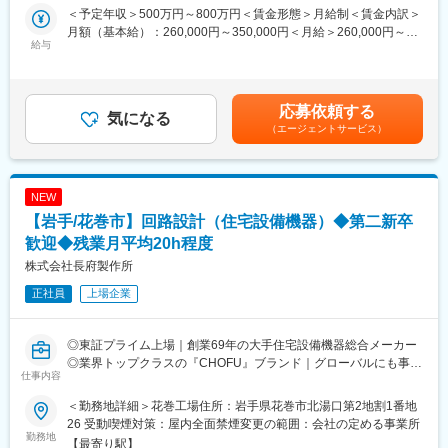
当社は69年の歴史を持つ住宅設備機器総合メーカーです。
＜予定年収＞500万円～800万円＜賃金形態＞月給制＜賃金内訳＞
【製品例】
給湯器・空調機器・システムバスやキッチン・太陽熱温水器など
月額（基本給）：260,000円～350,000円＜月給＞260,000円～
・給湯機器：石油給湯器/石油風呂釜/ガス給湯器/ガス風呂釜/電気
給与
幅広い住宅設備を手掛けています。
350,000円＜昇給有無＞有＜残業手当＞有＜給与補足＞・賞与：
温水器/エコキュート
優れた自社製品を各ニーズに合わせて提案してきた結果、給湯器
年2回 計5.7カ月分（2024年度実績）・昇給：年1回＼社員の年
・空調機器：ヒートポンプ式熱源機/FF式温風暖房機/温水暖房シス
や太陽熱温水器の分野では業界トップクラスのシェアを誇り、さ
収例／■30歳：年収520万円（月給30万円＋各種手当＋賞与2回）
テム/石油ストーブ
らに成長を遂げています。
■35歳：年収570万円（月給32万円＋各種手当＋賞与2回）賃金は
応募依頼する
・システム機器：システムバス/人工大理石浴槽/システムキッチン
気になる
また近年は海外にもヒートポンプ式熱源機やガス給湯器の普及が
あくまでも目安の金額であり、選考を通じて上下する可能性があ
（エージェントサービス）
・ソーラー機器：太陽熱温水器/ソーラー床下換気扇
拡大しておりグローバルへCHOFUブランドを展開しています。
ります。月給(月額)は固定手当を含めた表記です。
当社は、石油・電気・ガス・太陽熱など様々なエネルギーに対応
変更の範囲：会社の定める業務
した各種給湯機器、空調・暖房機器、ソーラー機器などを開発・
NEW
製造・販売する住宅設備機器総合メーカーです。ご経験に応じて
【岩手/花巻市】回路設計（住宅設備機器）◆第二新卒
担当製品を決定いたします。
歓迎◆残業月平均20h程度
■充実した就業環境：
株式会社長府製作所
◎完全週休2日（土・日・祝）／リフレッシュ休暇制度（10日間
正社員
上場企業
／2023年度）
◎賞与5.78カ月分支給（昨年度実績）
◎定着率が非常に高く、3年定着率は90％以上！
◎東証プライム上場｜創業69年の大手住宅設備機器総合メーカー
◎PC自動シャットダウン管理（許可なく夜間や休日にパソコンの
◎業界トップクラスの『CHOFU』ブランド｜グローバルにも事業
利用不可）
仕事内容
展開！
◎残業削減に力を入れており、ワークライフバランスを整えやす
◎充実の福利厚生｜賞与5.78カ月支給｜社員の定着率90％以上
い環境です
＜勤務地詳細＞花巻工場住所：岩手県花巻市北湯口第2地割1番地
◎＜働き方改革関連認定企業＞やまぐち健康経営認定企業／誰も
26 受動喫煙対策：屋内全面禁煙変更の範囲：会社の定める事業所
■職務内容：
勤務地
が活躍できるやまぐちの企業
【最寄り駅】