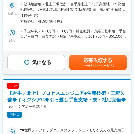
◎＜働き方改革関連認定企業＞やまぐち健康経営認定企業／誰も
■仕事概要：
＜勤務地詳細＞北上工場住所：岩手県北上市北工業団地1-25 勤務
が活躍できるやまぐちの企業
労働人口減少で高まる生産性向上ニーズに応え、顧客の現場に最
地最寄駅：JR東北本線／村崎野駅受動喫煙対策：敷地内全面禁煙
適な技術を組み合わせた自動化提案を行います。ラベル自動貼付
勤務地
変更の範囲：会社の定める事業所（リモートワーク含む）
【最寄り駅】
■当社について：
機を軸に自動化ソリューションを社内外へ展開し、営業同行や商
村崎野駅、柳原駅(岩手県)
当社は69年の歴史を持つ住宅設備機器総合メーカーです。
談支援を通じて成約・業務改善を実現。成果が評価や感謝として
給湯器・空調機器・システムバスやキッチン・太陽熱温水器など
返る、IoT・DX推進にも貢献できる仕事です。配属は経験に応じ
＜予定年収＞450万円～600万円＜賃金形態＞月給制基本給＋手当
幅広い住宅設備を手掛けています。
て商談支援または企画推進となります。
など＋賞与＜賃金内訳＞月額（基本給）：261,750円～355,500円
優れた自社製品を各ニーズに合わせて提案してきた結果、給湯器
給与
＜月給＞261,750円～355,500円＜昇給有無＞有＜残業手当＞有賃
や太陽熱温水器の分野では業界トップクラスのシェアを誇り、さ
■業務詳細：
金はあくまでも目安の金額であり、選考を通じて上下する可能性
らに成長を遂げています。
・ラベル自動貼付機商談の営業支援、社内認知（営業拠点の営業
があります。月給(月額)は固定手当を含めた表記です。
また近年は海外にもヒートポンプ式熱源機やガス給湯器の普及が
同行含む）７～8割
応募依頼する
拡大しておりグローバルへCHOFUブランドを展開しています。
・各種展示会への製品出展企画 年間／10件前後
気になる
（エージェントサービス）
変更の範囲：会社の定める業務
■商材について：
主要製品であるラベル自動貼付機は、ラベル・シールの印字から
商品や被着体への貼り付けまでを自動で完結し、現場の情報を“見
NEW
える化”することでIoT・DXの推進に貢献しています。
【岩手／北上】プロセスエンジニア※生産技術・工程改
■組織構成：
善◆キオクシアG◆引っ越し手当支給・寮・社宅完備◆
<部長配下のメンバー構成>
キオクシア岩手株式会社
◇商談支援グループ：田町（５名）、北上（４名）、名古屋（１
正社員
名）、大阪（３名）、岡山（１名）、九州（１名）
◇企画推進グループ：田町（１名）、北上（２名）
□■世界シェアトップクラスのフラッシュメモリを支える最先端工
■働き方：