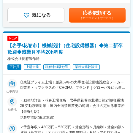
・空調機器：ヒートポンプ式熱源機/FF式温風暖房機/温水暖房シス
優れた自社製品を各ニーズに合わせて提案してきた結果、給湯器
収例／■30歳：年収520万円（月給30万円＋各種手当＋賞与2回）
テム/石油ストーブ
や太陽熱温水器の分野では業界トップクラスのシェアを誇り、さ
■35歳：年収570万円（月給32万円＋各種手当＋賞与2回）賃金は
応募依頼する
・システム機器：システムバス/人工大理石浴槽/システムキッチン
気になる
らに成長を遂げています。
あくまでも目安の金額であり、選考を通じて上下する可能性があ
（エージェントサービス）
・ソーラー機器：太陽熱温水器/ソーラー床下換気扇
また近年は海外にもヒートポンプ式熱源機やガス給湯器の普及が
ります。月給(月額)は固定手当を含めた表記です。
拡大しておりグローバルへCHOFUブランドを展開しています。
当社は、石油・電気・ガス・太陽熱など様々なエネルギーに対応
した各種給湯機器、空調・暖房機器、ソーラー機器などを開発・
変更の範囲：会社の定める業務
NEW
製造・販売する住宅設備機器総合メーカーです。ご経験に応じて
【岩手/花巻市】機械設計（住宅設備機器）◆第二新卒
担当製品を決定いたします。
歓迎◆残業月平均20h程度
■充実した就業環境：
株式会社長府製作所
◎完全週休2日（土・日・祝）／リフレッシュ休暇制度（10日間
正社員
上場企業
職種未経験歓迎
業種未経験歓迎
／2023年度）
◎賞与5.78カ月分支給（昨年度実績）
◎定着率が非常に高く、3年定着率は90％以上！
◎東証プライム上場｜創業69年の大手住宅設備機器総合メーカー
◎PC自動シャットダウン管理（許可なく夜間や休日にパソコンの
◎業界トップクラスの『CHOFU』ブランド｜グローバルにも事業
利用不可）
仕事内容
展開！
◎残業削減に力を入れており、ワークライフバランスを整えやす
◎充実の福利厚生｜賞与5.78カ月支給｜社員の定着率90％以上
い環境です
＜勤務地詳細＞花巻工場住所：岩手県花巻市北湯口第2地割1番地
◎＜働き方改革関連認定企業＞やまぐち健康経営認定企業／誰も
26 受動喫煙対策：屋内全面禁煙変更の範囲：会社の定める事業所
■職務内容：
勤務地
が活躍できるやまぐちの企業
【最寄り駅】
住宅設備機器の機械設計及び開発業務を担当します。
花巻空港駅(東北本線)
製品の試作及び性能試験を含めご対応いただきます。
■当社について：
当社は69年の歴史を持つ住宅設備機器総合メーカーです。
＜予定年収＞430万円～520万円＜賃金形態＞月給制＜賃金内訳＞
【製品例】
給湯器・空調機器・システムバスやキッチン・太陽熱温水器など
月額（基本給）：250,000円～300,000円＜月給＞250,000円～