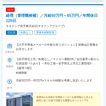
NEW
経理（管理職候補）／月給50万円～65万円／年間休日
125日
キオクシア岩手株式会社(キオクシアグループ)
正社員
転勤なし
業種未経験歓迎
【大手半導体メーカーの中枢を担うポジション】財務会計業務を
お任せします。
仕事内容
【岩手県北上市／転勤なし／マイカー通勤OK／会社最寄り駅から
社員送迎バスあり】＜本社工場＞岩手県北上市北工業団地5-
勤務地
29★U・Iターン歓迎！引っ越し費用補助／自己負担2～3割の社宅
【最寄り駅】
制度があります（当社規定による）。北上市は自然豊かで住みや
村崎野駅
すく、新幹線の駅や高速道路ICなどもある好アクセスの立地で
す。
月給50万円～65万円※スキルや経験を考慮し決定いたします
給与
世界No1を目指す半導体メーカーを経理面から支える
経営に近い立場で活躍する重要なポジションです