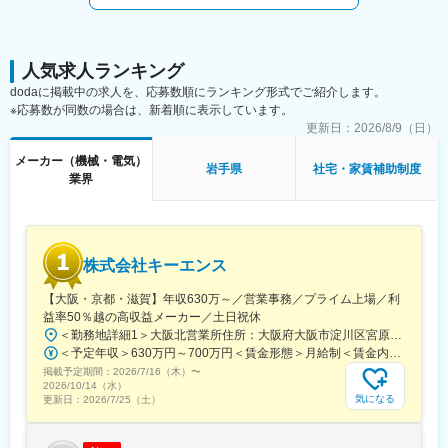
まずは先輩社員と同行し、OJTを通して教育していきます。その
後、1人1台社用車を支給し、訪問先から1日のスケジュール含
め、裁量もって営業活動を行っていただきます。
人気求人ランキング
■キャリアパス：
dodaに掲載中の求人を、応募数順にランキング形式でご紹介します。
入社時は営業担当での採用となりますが将来的には営業所長、支
※応募数が同数の場合は、新着順に表示しています。
社長といったキャリアパスをご用意しております。
更新日：
2026/8/9（日）
■働き方：
メーカー（機械・電気）
岩手県
社宅・家賃補助制度
・残業：平均月30h程度となっております。また水曜日の定時退
業界
社の徹底・他曜日も19時以降の残業規制など働き方についてしっ
かりと管理しており、平均有給取得日数15日以上となっておりま
す。
・出張：主に営業所所在県内を担当いただきます。そのため頻度
株式会社キーエンス
は年に数回程度であり、展示会などのイベント時に出張となりま
す。
【大阪・京都・滋賀】年収630万～／営業事務／プライム上場／利
・転勤：本ポジションはエリア別採用も可能なため、転勤先は原
益率50％越の高収益メーカー／土日祝休
則支社内のみと、地域密着でのご就業が可能です。※地域職におい
＜勤務地詳細1＞大阪北営業所住所：大阪府大阪市淀川区宮原3-5-36 新大阪トラストタワー勤務地最寄駅：新大阪駅受動喫煙対策：敷地内喫煙可能場所あり＜勤務地詳細2＞京都営業所住所：京都府京都市下京区四条通室町東入函谷鉾町101 アーバンネット四条烏丸ビル受動喫煙対策：屋内全面禁煙＜勤務地詳細3＞滋賀営業所住所：滋賀県大津市中央2-2-6 受動喫煙対策：屋内全面禁煙変更の範囲：会社の定める事業所
て転勤が発生する場合、転勤先は原則配属支社内のみとなりま
＜予定年収＞630万円～700万円＜賃金形態＞月給制＜賃金内訳＞月額（基本給）：279,000円～281,000円＜月給＞279,000円～281,000円＜昇給有無＞有＜残業手当＞有＜給与補足＞上記は入社初年度の想定年収です。※月給の金額とは別で、残業代、業績賞与支給有り※賞与：年4回、昇給：年1～2回※経験・能力等を考慮の上、同社規定により待遇を決定します※年収は会社業績によって変動することがあります賃金はあくまでも目安の金額であり、選考を通じて上下する可能性があります。月給(月額)は固定手当を含めた表記です。
す。
掲載予定期間：
2026/7/16（木）
〜
2026/10/14（水）
変更の範囲：会社の定める業務
気になる
更新日：
2026/7/25（土）