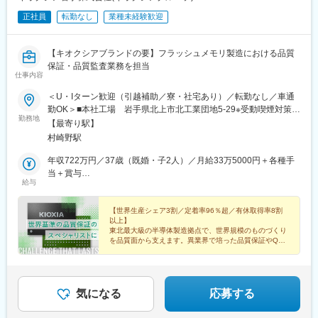
正社員
転勤なし
業種未経験歓迎
【キオクシアブランドの要】フラッシュメモリ製造における品質
保証・品質監査業務を担当
仕事内容
＜U・Iターン歓迎（引越補助／寮・社宅あり）／転勤なし／車通
勤OK＞■本社工場 岩手県北上市北工業団地5-29※受動喫煙対策あ
勤務地
り【アクセス】JR「村崎野駅」より車で5分JR「北上駅」より車
【最寄り駅】
で15分★マイカー通勤OK！★寄り駅から社員送迎バスあり＝＝＼
村崎野駅
U・Iターンも安心の住まい・移住サポート／引越費用の補助に加
え、家賃の自己負担を2～3割に抑えられる社宅制度をご用意して
年収722万円／37歳（既婚・子2人）／月給33万5000円＋各種手
います（当社規定による）。勤務先のある北上市は、豊かな自然
当＋賞与
給与
に恵まれながら、新幹線駅や高速道路ICへのアクセスも良好。新
年収513万円／28歳（独身）／月給32万円＋各種手当＋賞与
たな土地でも、安心して生活をスタートできます。
【世界生産シェア3割／定着率96％超／有休取得率8割
以上】
東北最大級の半導体製造拠点で、世界規模のものづくり
を品質面から支えます。異業界で培った品質保証やQMS
運用の経験を活かし、ISO9001に基づく世界水準の品質
へ挑戦できます。
気になる
応募する