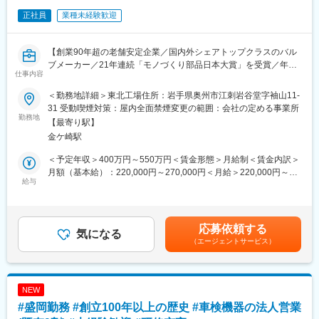
現場への配属後はまず顧客の事業内容や主力製品などの基礎知識
正社員
業種未経験歓迎
を学ぶところからスタート。
その後は実際の業務を通して必要な知識やスキルを教えながら、
徐々に業務の幅を広げていくのでご安心ください。
【創業90年超の老舗安定企業／国内外シェアトップクラスのバル
さらに年に4回ほど先輩社員との面談も実施するなど、充実のフォ
ブメーカー／21年連続「モノづくり部品日本大賞」を受賞／年休
ロー体制を整えています。
仕事内容
120日／研修・福利厚生充実◎】
【充実の福利厚生】
＜勤務地詳細＞東北工場住所：岩手県奥州市江刺岩谷堂字袖山11-
■業務内容：
家族手当や住宅補助のほか、伊藤忠連合健康保険組合に加入して
31 受動喫煙対策：屋内全面禁煙変更の範囲：会社の定める事業所
半導体製造装置におけるガス供給系「ガスユニット装置」を製造
勤務地
おり、星野リゾート、エクシブ等にリーズナブルな料金で宿泊で
【最寄り駅】
している部署にて、製造現場の管理業務をお任せいたします。
きるほか、コナミ、ティップネス、セントラルスポーツ等スポー
金ケ崎駅
入社後は製造現場で作業を覚えていただきます。
ツ施設を格安で利用できます。
＜予定年収＞400万円～550万円＜賃金形態＞月給制＜賃金内訳＞
■具体的には：
■企業の魅力：
月額（基本給）：220,000円～270,000円＜月給＞220,000円～
製造課所属の社員への指導や業務管理をお任せします。
給与
（1）安定した経営基盤…創業50年超で安定した基盤を持ってお
270,000円＜昇給有無＞有＜残業手当＞有＜給与補足＞■賞与：年
・配管製作工程監督（配管製作工程の業務進捗管理、改善業務、
ります。
2回（前年度実績：約5ヶ月分）■昇給：年1回賃金はあくまでも目
配管製作作業）
（2）ワンストップエンジニアリングサービス：設計から制作、据
安の金額であり、選考を通じて上下する可能性があります。月給
・ユニット製作工程監督者（一部ユニット製作工程の業務進捗管
付、メンテナンスまでトータルサポートを実施。ハイクオリテ
(月額)は固定手当を含めた表記です。
応募依頼する
理、改善業務）
気になる
ィ、ローコストな生産設備の提案・納入を実現しています。当社
（エージェントサービス）
・部品荷受け業務（入荷した部品の検品、部品の引き取り業務）
では、部品一つの制作からシステム制作まで、自社・他社製品問
・部品引当業務（ユニット製作に必要な部品のピッキング、配膳
わずカスタマイズ設計できるため、幅広い顧客より高評価を得て
業務）など
います。
NEW
■1日のスケジュール例：
変更の範囲：会社の定める業務
#盛岡勤務 #創立100年以上の歴史 #車検機器の法人営業
・現場朝礼