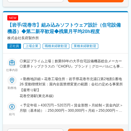
（3）透明性のある工場運営
ります。月給(月額)は固定手当を含めた表記です。
・ソーラー機器：太陽熱温水器/ソーラー床下換気扇
自動車修理をめぐる不正を防ぐための対策として、工場にカメラ
を3台ずつ設置。「事業場三役」の体制に取り組み、IDOMや中古
当社は、石油・電気・ガス・太陽熱など様々なエネルギーに対応
自動車業界全体がお客様・陸運局・世の中や市場といった全方面
NEW
した各種給湯機器、空調・暖房機器、ソーラー機器などを開発・
から信頼される状態を目指しています。
【岩手/花巻市】組み込みソフトウェア設計（住宅設備
製造・販売する住宅設備機器総合メーカーです。ご経験に応じて
担当製品を決定いたします。
機器）◆第二新卒歓迎◆残業月平均20h程度
■組織構成：30代～40代後半中心に活躍中。9割が中途入社です。
株式会社長府製作所
■充実した就業環境：
■当社について：
正社員
上場企業
職種未経験歓迎
業種未経験歓迎
◎完全週休2日（土・日・祝）／リフレッシュ休暇制度（10日間
『日本のガリバーから世界のIDOMへ』東証プライム上場でクルマ
／2023年度）
買取実績、中古車販売実績共に業界トップクラスの会社です。
◎賞与5.78カ月分支給（昨年度実績）
◎東証プライム上場｜創業69年の大手住宅設備機器総合メーカー
◎定着率が非常に高く、3年定着率は90％以上！
◎業界トップクラスの『CHOFU』ブランド｜グローバルにも事業
◎PC自動シャットダウン管理（許可なく夜間や休日にパソコンの
仕事内容
展開！
利用不可）
◎充実の福利厚生｜賞与5.78カ月支給｜社員の定着率90％以上
◎残業削減に力を入れており、ワークライフバランスを整えやす
＜勤務地詳細＞花巻工場住所：岩手県花巻市北湯口第2地割1番地
い環境です
26 受動喫煙対策：屋内全面禁煙変更の範囲：会社の定める事業所
■職務内容：
勤務地
◎＜働き方改革関連認定企業＞やまぐち健康経営認定企業／誰も
【最寄り駅】
住宅設備機器の組み込みソフトウェア設計及び開発業務を担当し
が活躍できるやまぐちの企業
花巻空港駅(東北本線)
ます。
製品の試作及び性能試験を含めご対応いただきます。
■当社について：
＜予定年収＞430万円～520万円＜賃金形態＞月給制＜賃金内訳＞
当社は69年の歴史を持つ住宅設備機器総合メーカーです。
月額（基本給）：250,000円～300,000円＜月給＞250,000円～
【製品例】
給与
給湯器・空調機器・システムバスやキッチン・太陽熱温水器など
300,000円＜昇給有無＞有＜残業手当＞有＜給与補足＞・賞与：
・給湯機器：石油給湯器/石油風呂釜/ガス給湯器/ガス風呂釜/電気
幅広い住宅設備を手掛けています。
年2回 計5.7カ月分（2024年度実績）・昇給：年1回＼社員の年
温水器/エコキュート
優れた自社製品を各ニーズに合わせて提案してきた結果、給湯器
収例／■30歳：年収520万円（月給30万円＋各種手当＋賞与2回）
・空調機器：ヒートポンプ式熱源機/FF式温風暖房機/温水暖房シス
や太陽熱温水器の分野では業界トップクラスのシェアを誇り、さ