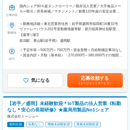
げ・改善を担当。
変更の範囲：会社の定める業務
国内シェア80％超タンクローリー／既存法人営業／大手食品メー
◇ユニットプロセス
カー取引／所長候補／マネジメント／創業120年超の安定企業
各製造プロセスにおける製造技術の改善、品質向上を目指した生
仕事内容
産プロセス技術の導入を担当。
■業務概要：
◇プロセスインテグレーション技術
＜勤務地詳細＞東北営業所住所：岩手県盛岡市稲荷町16番32号
ご入社後は東北営業所に配属後、食品製造用のタンク・タンクロ
新技術・製品の製造に向けた各工程の構造設計見極め、各プロセ
ヴァーレーハウス202号室勤務地最寄駅：厨川稲荷神社前駅受動
ーリーの営業をお任せします。
勤務地
スの維持管理を担当。
喫煙対策：屋内全面禁煙変更の範囲：会社の定める事業所
【最寄り駅】
また、将来的には営業所のマネジメントをお願いしたいと思って
◇生産性改善推進
前潟駅、青山駅(岩手県)、盛岡駅
おります。
IEやITを使ったシステム改善活動やビッグデータを用いた生産性
詳細は以下の通りです。
改善分析。
＜予定年収＞500万円～700万円＜賃金形態＞月給制補足事項なし
＜賃金内訳＞月額（基本給）：270,000円～380,000円その他固定
■詳細業務：
給与
◆魅力
手当/月：7,000円＜月給＞277,000円～387,000円＜昇給有無＞有
・当社製品の液体食品製造ラインのプラント設備、タンク、タン
・世界トップレベルの技術力が身に付く：
＜残業手当＞有＜給与補足＞※経験を考慮の上決定/上記年収は、
クローリーの新規導入、入替提案
活躍の場となる北上市の工場は、2019年に竣工した新しい製造拠
想定残業（10時間分）、勤務地手当、住居手当、賞与（年2回/昨
点で、東北最大級の半導体デバイス製造工場として国内外から注
年度実績6.0ヶ月）を含む賃金はあくまでも目安の金額であり、選
応募依頼する
■取扱製品：
気になる
目されています。AIや自動化を駆使した最先端設備が整ってお
考を通じて上下する可能性があります。月給(月額)は固定手当を含
（エージェントサービス）
食品工場の製造ラインのプラント設備とその内で使用されるステ
り、効率的な生産を支えています。
めた表記です。
ンレス製タンク・ミキサー・ポンプ、
携わるのは、世界シェアトップクラスのフラッシュメモリの製品
牛乳や液糖を運搬するタンクローリー等
技術や生産技術。量産プロセスの安定化や品質向上に直接関わる
重要なポジションです。先端設備で経験を積むことで、世界トッ
【岩手／盛岡】未経験歓迎＊IoT製品の法人営業《転勤
■顧客先
プレベルの技術力を身につけることができます。
なし＊安心の長期研修》★薬局用製品No1シェア
・食品メーカー
・運送会社 等
株式会社トーショー
※既存顧客への営業となります。
変更の範囲：会社の定める業務
契約社員
転勤なし
職種未経験歓迎
業種未経験歓迎
一部新規顧客に関しては法人向けの展示会やHPからの流入対応と