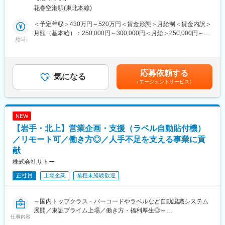
住宅設備機器の回路設計及び開発業務を担当します。
花巻空港駅(東北本線)
製品の試作及び性能試験を含めご対応いただきます。
■当社について：
当社は69年の歴史を持つ住宅設備機器総合メーカーです。
＜予定年収＞430万円～520万円＜賃金形態＞月給制＜賃金内訳＞
【製品例】
給湯器・空調機器・システムバスやキッチン・太陽熱温水器など
月額（基本給）：250,000円～300,000円＜月給＞250,000円～
・給湯機器：石油給湯器/石油風呂釜/ガス給湯器/ガス風呂釜/電気
給与
幅広い住宅設備を手掛けています。
300,000円＜昇給有無＞有＜残業手当＞有＜給与補足＞・賞与：
温水器/エコキュート
優れた自社製品を各ニーズに合わせて提案してきた結果、給湯器
年2回 計5.7カ月分（2024年度実績）・昇給：年1回＼社員の年
・空調機器：ヒートポンプ式熱源機/FF式温風暖房機/温水暖房シス
や太陽熱温水器の分野では業界トップクラスのシェアを誇り、さ
収例／■30歳：年収520万円（月給30万円＋各種手当＋賞与2回）
テム/石油ストーブ
らに成長を遂げています。
■35歳：年収570万円（月給32万円＋各種手当＋賞与2回）賃金は
応募依頼する
・システム機器：システムバス/人工大理石浴槽/システムキッチン
気になる
また近年は海外にもヒートポンプ式熱源機やガス給湯器の普及が
あくまでも目安の金額であり、選考を通じて上下する可能性があ
（エージェントサービス）
・ソーラー機器：太陽熱温水器/ソーラー床下換気扇
拡大しておりグローバルへCHOFUブランドを展開しています。
ります。月給(月額)は固定手当を含めた表記です。
当社は、石油・電気・ガス・太陽熱など様々なエネルギーに対応
変更の範囲：会社の定める業務
した各種給湯機器、空調・暖房機器、ソーラー機器などを開発・
NEW
製造・販売する住宅設備機器総合メーカーです。ご経験に応じて
【岩手・北上】営業企画・支援（ラベル自動貼付機）
担当製品を決定いたします。
／リモート可／働き方◎／人手不足を支える事業に貢
■充実した就業環境：
献
◎完全週休2日（土・日・祝）／リフレッシュ休暇制度（10日間
株式会社サトー
／2023年度）
◎賞与5.78カ月分支給（昨年度実績）
正社員
上場企業
業種未経験歓迎
◎定着率が非常に高く、3年定着率は90％以上！
◎PC自動シャットダウン管理（許可なく夜間や休日にパソコンの
利用不可）
～国内トップクラス・バーコードやラベルなど自動認識システム
◎残業削減に力を入れており、ワークライフバランスを整えやす
展開／東証プライム上場／働き方・福利厚生◎～
仕事内容
い環境です