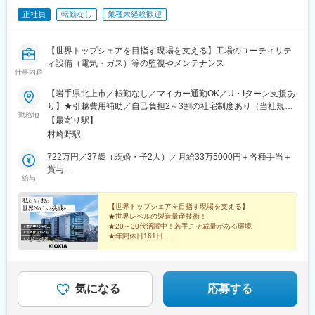
正社員
転勤なし
業種未経験歓迎
【世界トップシェアを目指す現場を支える】工場のユーティリテ
ィ設備（電気・ガス）等の監視やメンテナンス
仕事内容
【岩手県北上市／転勤なし／マイカー通勤OK／U・Iターン支援あ
り】★引越費用補助／自己負担2～3割の社宅制度あり（当社規定
勤務地
による）★会社最寄駅から社員送迎バスあり＜住所＞岩手県北上
【最寄り駅】
市北工業団地6番6号└JR村崎野駅より車で5分└JR北上駅より車
村崎野駅
で15分
722万円／37歳（既婚・子2人）／月給33万5000円＋各種手当＋
賞与
給与
513万円／28歳 （独身）／月給25万円＋各種手当＋賞与
【世界トップシェアを目指す現場を支える】
★世界レベルの製造量産技術！
★20～30代活躍中！若手こそ裁量がある環境
★年間休日161日
★社員定着率96.17%
★半導体業界未経験者歓迎
★賞与前年度実績4.67カ月分
気になる
応募する