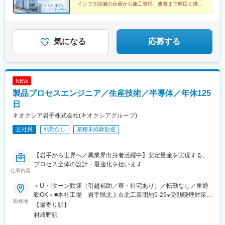
インフラ設備の企画から施工管理、改善まで幅広く携わ
り、技術者として領域を広げられます。
気になる
応募する
NEW
製品プロセスエンジニア／生産技術／半導体／年休125
日
キオクシア岩手株式会社(キオクシアグループ)
正社員
転勤なし
業種未経験歓迎
【岩手から世界へ／異業界出身者活躍中】安定量産を実現する、
プロセス全体の設計・最適化を担います
仕事内容
＜U・Iターン歓迎（引越補助／寮・社宅あり）／転勤なし／車通
勤OK＞■本社工場 岩手県北上市北工業団地5-29※受動喫煙対策あ
勤務地
り【アクセス】JR「村崎野駅」より車で5分JR「北上駅」より車
【最寄り駅】
で15分★マイカー通勤OK！★寄り駅から社員送迎バスあり＝＝＼
村崎野駅
U・Iターンも安心の住まい・移住サポート／引越費用の補助に加