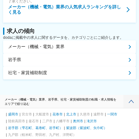
了承ください。
メーカー（機械・電気）業界
の人気求人ランキングを詳し
く見る
求人の傾向
dodaに掲載中の求人に関するデータを、カテゴリごとにご紹介します。
メーカー（機械・電気）業界
岩手県
社宅・家賃補助制度
メーカー（機械・電気）業界、岩手県、社宅・家賃補助制度の転職・求人情報を
エリアで絞り込む
盛岡市
宮古市
大船渡市
花巻市
北上市
久慈市
遠野市
一関市
陸前高田市
釜石市
二戸市
八幡平市
奥州市
滝沢市
岩手郡（雫石町、葛巻町、岩手町）
紫波郡（紫波町、矢巾町）
九戸郡（軽米町、野田村、九戸村、洋野町）