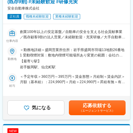
・作業指導、現場監督
(既存9割) #未経験歓迎 #研修充実
・（週1）現場勉強会
安全自動車株式会社
正社員
職種未経験歓迎
業種未経験歓迎
■業務のやりがい：
・様々なユーザー様のユニットを製作できることでものづくりに
深く関わることができます。
創業100年以上の安定基盤／自動車の安全を支える社会貢献事業
・工場の司令塔としてコミュニケーションを取りながら現場をけ
／既存顧客9割の法人営業／未経験歓迎・充実研修／大手自動車メ
ん引していくことができます。
仕事内容
ーカーと取引／車検機器・整備機器の提案／長期関係構築型営業
／世界初開発実績あり
■組織構成：
＜勤務地詳細＞盛岡営業所住所：岩手県盛岡市羽場13地割26番地
・製造部製造課（総員約170名 19～60歳）
1 受動喫煙対策：敷地内喫煙可能場所あり変更の範囲：会社の定
■業務概要：
勤務地
・部品配膳：部品荷受け～部品ピッキング（配属社員数：5名）
める事業所
【最寄り駅】
商社機能を持つ「アフターマーケット事業」の一環として、カー
・配管製作：配管製作業務（配属社員数：2名）
岩手飯岡駅、仙北町駅
ディーラーや整備工場など既存顧客に対して車検機器や整備機械
工具の販売を担当します。
■当社の魅力：
＜予定年収＞360万円～395万円＜賃金形態＞月給制＜賃金内訳＞
新規立ち上げやリニューアルにも関わり、顧客と長期的な関係を
・バルブ製品で世界トップクラスのシェアを誇ります。毎年「モ
月額（基本給）：224,990円＜月給＞224,990円＜昇給有無＞有＜
築いていく仕事です。
給与
ノづくり部品大賞」を受賞しており、業界をリードする技術力を
残業手当＞有＜給与補足＞■昇給：年1回（4月）※54歳まで■賞
持っています。
与：年2回（4月・10月）※業績による※経験・能力を考慮の上、決
■職務詳細：
・当社のバルブは、半導体以外にも宇宙創造開発用超精密バルブ
定します。賃金はあくまでも目安の金額であり、選考を通じて上
・既存顧客への定期訪問
機器や医薬／食品用無菌プロセスバルブ機器といった幅広い分野
下する可能性があります。月給(月額)は固定手当を含めた表記で
応募依頼する
・車検機器や整備機械工具の提案・販売
気になる
で活躍しています。
す。
（エージェントサービス）
・新規整備工場や店舗の立ち上げ支援
・階層に応じて各種研修が用意されています。また社員のスキル
・1日3～5件のお客様を社用車で訪問
アップを後押しするため、120種の資格に対して資格手当を用意
しています。
■職務の魅力：
・半導体以外にも宇宙創造開発用超精密バルブ機器や医薬／食品
NEW