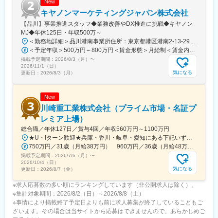
New
キヤノンマーケティングジャパン株式会社
【品川】事業推進スタッフ◆業務改善やDX推進に挑戦◆キヤノン
MJ◆年休125日・年収500万～
＜勤務地詳細＞品川港南事業所住所：東京都港区港南2-13-29 キヤノン港南ビル勤務地最寄駅：JR線／品川駅受動喫煙対策：屋内全面禁煙変更の範囲：会社の定める事業所（リモートワーク含む）
＜予定年収＞500万円～800万円＜賃金形態＞月給制＜賃金内訳＞月額（基本給）：280,000円～450,000円＜月給＞280,000円～450,000円＜昇給有無＞有＜残業手当＞有＜給与補足＞※経験・スキル・年齢等を考慮の上、当社規定により決定します。■業績昇給：年1回（4月）■賞与：年2回（6月・12月）賃金はあくまでも目安の金額であり、選考を通じて上下する可能性があります。月給(月額)は固定手当を含めた表記です。
掲載予定期間：
2026/8/3（月）
〜
2026/11/1（日）
気になる
更新日：
2026/8/3（月）
New
川崎重工業株式会社（プライム市場・名証プ
レミア上場）
総合職／年休127日／賞与4回／年収560万円～1100万円
★U・Iターン歓迎★兵庫・香川・岐阜・愛知にある下記いずれかの事業所・神戸工場／兵庫県神戸市中央区・西神工場／兵庫県神戸市西区・西神戸工場／兵庫県神戸市西区・明石工場／兵庫県明石市・播磨工場／兵庫県加古郡・岐阜工場／岐阜県各務原市・名古屋第一工場／愛知県弥富市・名古屋第二工場／愛知県海部郡・坂出工場／香川県坂出市・神戸本社／兵庫県神戸市中央区・東京本社／東京都港区 など※受動喫煙対策実施
750万円／31歳（月給38万円） 960万円／36歳（月給48万円）
掲載予定期間：
2026/7/6（月）
〜
2026/10/4（日）
気になる
更新日：
2026/8/7（金）
※求人応募数の多い順にランキングしています（非公開求人は除く）。
※集計対象期間：2026/8/2（日）～2026/8/8（土）
※事情により掲載終了予定日よりも前に求人募集が終了していることもご
ざいます。その場合は当サイトから応募はできませんので、あらかじめご