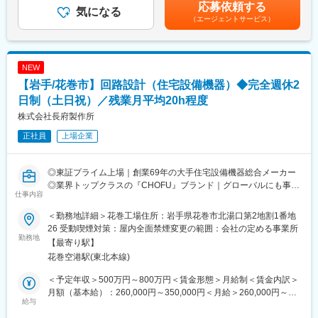
■35歳：年収570万円（月給32万円＋各種手当＋賞与2回）賃金は
応募依頼する
テム/石油ストーブ
気になる
らに成長を遂げています。
あくまでも目安の金額であり、選考を通じて上下する可能性があ
（エージェントサービス）
・システム機器：システムバス/人工大理石浴槽/システムキッチン
また近年は海外にもヒートポンプ式熱源機やガス給湯器の普及が
ります。月給(月額)は固定手当を含めた表記です。
・ソーラー機器：太陽熱温水器/ソーラー床下換気扇
拡大しておりグローバルへCHOFUブランドを展開しています。
当社は、石油・電気・ガス・太陽熱など様々なエネルギーに対応
変更の範囲：会社の定める業務
NEW
した各種給湯機器、空調・暖房機器、ソーラー機器などを開発・
【岩手/花巻市】回路設計（住宅設備機器）◆完全週休2
製造・販売する住宅設備機器総合メーカーです。ご経験に応じて
担当製品を決定いたします。
日制（土日祝）／残業月平均20h程度
株式会社長府製作所
■充実した就業環境：
正社員
上場企業
◎完全週休2日（土・日・祝）／リフレッシュ休暇制度（10日間
／2023年度）
◎賞与5.78カ月分支給（昨年度実績）
◎東証プライム上場｜創業69年の大手住宅設備機器総合メーカー
◎定着率が非常に高く、3年定着率は90％以上！
◎業界トップクラスの『CHOFU』ブランド｜グローバルにも事業
◎PC自動シャットダウン管理（許可なく夜間や休日にパソコンの
仕事内容
展開！
利用不可）
◎充実の福利厚生｜賞与5.78カ月支給｜社員の定着率90％以上
◎残業削減に力を入れており、ワークライフバランスを整えやす
＜勤務地詳細＞花巻工場住所：岩手県花巻市北湯口第2地割1番地
い環境です
26 受動喫煙対策：屋内全面禁煙変更の範囲：会社の定める事業所
■職務内容：
勤務地
◎＜働き方改革関連認定企業＞やまぐち健康経営認定企業／誰も
【最寄り駅】
住宅設備機器の回路設計及び開発業務を担当します。
が活躍できるやまぐちの企業
花巻空港駅(東北本線)
製品の試作及び性能試験を含めご対応いただきます。
■当社について：
＜予定年収＞500万円～800万円＜賃金形態＞月給制＜賃金内訳＞
【製品例】
当社は69年の歴史を持つ住宅設備機器総合メーカーです。
月額（基本給）：260,000円～350,000円＜月給＞260,000円～
・給湯機器：石油給湯器/石油風呂釜/ガス給湯器/ガス風呂釜/電気
給与
給湯器・空調機器・システムバスやキッチン・太陽熱温水器など
350,000円＜昇給有無＞有＜残業手当＞有＜給与補足＞・賞与：
温水器/エコキュート
幅広い住宅設備を手掛けています。
年2回 計5.7カ月分（2024年度実績）・昇給：年1回＼社員の年