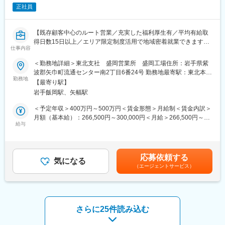
の紹介となります。
正社員
業界内の認知度が高く、営業活動が進めやすい環境です。
変更の範囲：会社の定める業務
■組織構成
【既存顧客中心のルート営業／充実した福利厚生有／平均有給取
盛岡営業所：9名
得日数15日以上／エリア限定制度活用で地域密着就業できます
・営業3名（平均年齢42歳）
仕事内容
◎】
・業務3名（平均年齢29歳）
＜勤務地詳細＞東北支社 盛岡営業所 盛岡工場住所：岩手県紫
・商品管理3名（平均年齢49歳）
■職務概要：
波郡矢巾町流通センター南2丁目6番24号 勤務地最寄駅：東北本線
建設機械･運搬機械の販売ならびにサービスを提供する同社で、油
勤務地
／岩手飯岡駅受動喫煙対策：屋内全面禁煙変更の範囲：会社の定
■キャリアパス
【最寄り駅】
圧ショベルを中心とした、建設機械の営業をお任せします。
める事業所
1）入社後5年間は盛岡営業所勤務。その後、キャリアアップを見
岩手飯岡駅、矢幅駅
・営業方法：主にルート営業となり、建設会社や建機のレンタル
据えた際には異動の可能性あり。
会社等を対象にコベルコ建機製の建設機械を販売します。
＜予定年収＞400万円～500万円＜賃金形態＞月給制＜賃金内訳＞
2）盛岡営業所で経験・知識を身につけた後、他営業所の次席・所
・顧客属性：既存のお客様が中心になる為、買い替えの提案がメ
月額（基本給）：266,500円～300,000円＜月給＞266,500円～
長に昇格する際に異動。
インとなります。他にも、新規のお客様への開拓営業や、販売代
給与
300,000円＜昇給有無＞有＜残業手当＞有＜給与補足＞■上記は目
理店のフォローを行います。
安となります。上下する可能性がございます。※モデル年収：30
■当社について
・予算：半期ごと予算が割り振られます。個々人によって異なり
歳480万円、35歳560万円賃金はあくまでも目安の金額であり、選
ネグロス電工株式会社は、電気設備資材の開発・製造・販売を手
ますが概ね数十台を個人目標に販売台数が割り振られます。
考を通じて上下する可能性があります。月給(月額)は固定手当を含
掛ける老舗メーカーです。
応募依頼する
・商材：油圧ショベルをメインに、ホイールローダや用途別専用
気になる
めた表記です。
◎インフラを支える安定メーカー
（エージェントサービス）
機（建物解体機、自動車解体機、資源リサイクル用機械、林業用
電気設備資材を扱う企業として、建物やインフラの裏側を支える
機械など）、道路機械などになります。また、現在はICT建機も販
重要な役割を担っています。
売しており、作業効率化や安全性向上を実現しております。
電気・空調設備は社会に不可欠であり、安定した需要が見込める
◇詳細URL：https://www.kobelco-kenki.co.jp/products/#model
事業領域です。
◇ICT建機：https://www.kobelco-kenki.co.jp/pickup/horunavi/
さらに25件読み込む
変更の範囲：会社の定める業務
■入社後について：