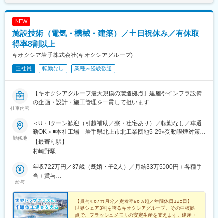
NEW
施設技術（電気・機械・建築）／土日祝休み／有休取
得率8割以上
キオクシア岩手株式会社(キオクシアグループ)
正社員
転勤なし
業種未経験歓迎
【キオクシアグループ最大規模の製造拠点】建屋やインフラ設備
の企画・設計・施工管理を一貫して担います
仕事内容
＜U・Iターン歓迎（引越補助／寮・社宅あり）／転勤なし／車通
勤OK＞■本社工場 岩手県北上市北工業団地5-29※受動喫煙対策あ
勤務地
り【アクセス】JR「村崎野駅」より車で5分JR「北上駅」より車
【最寄り駅】
で15分★マイカー通勤OK！★寄り駅から社員送迎バスあり＝＝＼
村崎野駅
U・Iターンも安心の住まい・移住サポート／引越費用の補助に加
え、家賃の自己負担を2～3割に抑えられる社宅制度をご用意して
年収722万円／37歳（既婚・子2人）／月給33万5000円＋各種手
います（当社規定による）。勤務先のある北上市は、豊かな自然
当＋賞与
給与
に恵まれながら、新幹線駅や高速道路ICへのアクセスも良好。新
年収513万円／28歳（独身）／月給32万円＋各種手当＋賞与
たな土地でも、安心して生活をスタートできます。
【賞与4.67カ月分／定着率96％超／年間休日125日】
世界シェア3割を誇るキオクシアグループ。その中核拠
点で、フラッシュメモリの安定生産を支えます。建屋・