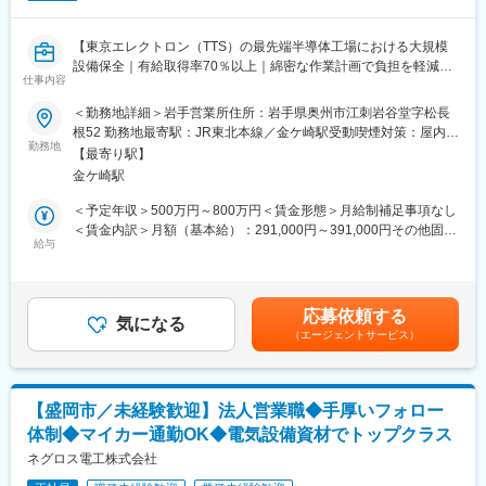
計・製造から販売までを行っています。
登用となり、業界トップクラスシェアを誇る優良企業の正社員と
ステンレス加工の高い技術をベースに乳業界と共に成長してきて
して安定就業が可能です。（登用率98%、試験やノルマなし）
おり、乳飲料など食品製造ライン、飲料輸送用機器などの分野に
【東京エレクトロン（TTS）の最先端半導体工場における大規模
・業界トップクラスのIoT製品や医療システムに触れる事が可能で
おいて歴史があります。
設備保全｜有給取得率70％以上｜綿密な作業計画で負担を軽減
す。また、販売スキルだけでなく薬局運営コンサルティングのス
仕事内容
・食品業界に属することから、売上は安定しているため、急激な
｜】
キルも習得可能なため市場価値向上が可能です。
業績不振や倒産などの可能性が低いのが魅力の１つです。
＜勤務地詳細＞岩手営業所住所：岩手県奥州市江刺岩谷堂字松長
■業務内容
根52 勤務地最寄駅：JR東北本線／金ケ崎駅受動喫煙対策：屋内全
【ポジションの魅力】
【変更の範囲：会社の定める業務】
東京エレクトロン テクノロジーソリューションズ（TTS）の最先
勤務地
面禁煙変更の範囲：会社の定める事業所
・同社の製品やシステムが、24時間止めてはならない医療現場の
【最寄り駅】
端半導体工場において、生産活動を支えるファシリティ（工場イ
安心安全や、医療従事者の負担軽減に大きく貢献しています。
金ケ崎駅
変更の範囲：会社の定める業務
ンフラ）の管理業務をお任せします。
・調剤というニッチな分野で、業界トップクラスのシェアを誇る
ご経験や適性に応じて設備管理または工事管理をご担当いただき
＜予定年収＞500万円～800万円＜賃金形態＞月給制補足事項なし
製品が多数あります。寡占市場だからこそ、競合製品を使ってい
ます。将来的には双方の業務を経験することも可能です。
＜賃金内訳＞月額（基本給）：291,000円～391,000円その他固定
る顧客からいかにシェアを獲得するか、試行錯誤する面白さがあ
＜建物・設備の管理業務＞
給与
手当/月：29,000円～45,000円＜月給＞320,000円～436,000円＜
ります。
工場の安定稼働に欠かせない設備の維持・運用を担当します。
昇給有無＞有＜残業手当＞有＜給与補足＞※一律で支給される地域
・同社の営業に決まったマニュアルはなく、自分なりの創意工夫
・日常点検（設備状態の監視・管理）
手当含む※給与詳細は年齢・経験・能力を考慮の上、決定します。
が重要です。また個人だけでなく拠点単位での表彰制度もありチ
・年間保守計画の策定および定期点検・整備
■昇給：年1回■賞与：年2回賃金はあくまでも目安の金額であり、
ーム一丸で取り組む環境も魅力です。
応募依頼する
・工場設備・廃水処理設備等の運転管理
気になる
選考を通じて上下する可能性があります。月給(月額)は固定手当を
（エージェントサービス）
・対象設備：建屋、電気設備、空調・排気設備、ガス供給設備、
含めた表記です。
【同社について】
純水設備、廃水・廃液処理設備 など
当社は売上高256億円、全国77拠点、従業員数570名規模を誇る調
＜工事管理業務＞
剤機器メーカーです。1971年創業と半世紀以上歴史をもち、特に
主にクリーンルーム内の開発装置に関する設備工事を担当しま
1980年代から他社に先駆けてスウェーデンなどヨーロッパに販売
【盛岡市／未経験歓迎】法人営業職◆手厚いフォロー
す。
網を拡大してきました。国内だけでなく、海外での売上も安定的
体制◆マイカー通勤OK◆電気設備資材でトップクラス
・設備・建屋の修繕工事（保全・改修）
に伸びているため経営が安定しています。
・開発装置への工場設備接続工事
ネグロス電工株式会社
・業務範囲：仕様検討→見積取得→工程計画→現場管理→検収・