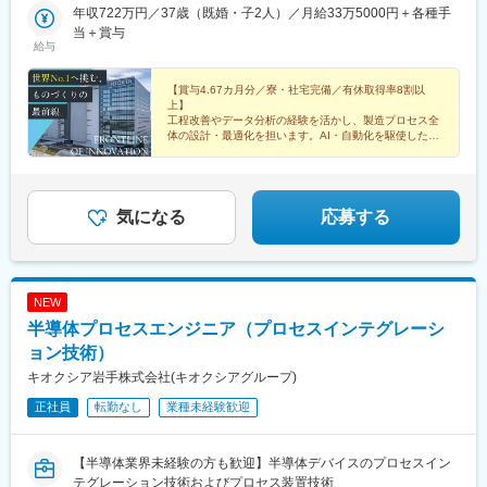
え、家賃の自己負担を2～3割に抑えられる社宅制度をご用意して
年収722万円／37歳（既婚・子2人）／月給33万5000円＋各種手
います（当社規定による）。勤務先のある北上市は、豊かな自然
当＋賞与
給与
に恵まれながら、新幹線駅や高速道路ICへのアクセスも良好。新
たな土地でも、安心して生活をスタートできます。
【賞与4.67カ月分／寮・社宅完備／有休取得率8割以
上】
工程改善やデータ分析の経験を活かし、製造プロセス全
体の設計・最適化を担います。AI・自動化を駆使した最
先端環境で、性能・歩留まり・信頼性を高め、世界規模
のものづくりを動かします。
気になる
応募する
NEW
半導体プロセスエンジニア（プロセスインテグレーシ
ョン技術）
キオクシア岩手株式会社(キオクシアグループ)
正社員
転勤なし
業種未経験歓迎
【半導体業界未経験の方も歓迎】半導体デバイスのプロセスイン
テグレーション技術およびプロセス装置技術