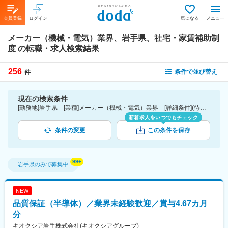
会員登録
ログイン
気になる
メニュー
メーカー（機械・電気）業界、岩手県、社宅・家賃補助制
度
の転職・求人検索結果
256
条件で並び替え
件
現在の検索条件
[勤務地]岩手県 [業種]メーカー（機械・電気）業界 [詳細条件](待遇・福利厚生)社宅・家賃補助制度
新着求人をいつでもチェック
条件の変更
この条件を保存
岩手県
のみで募集中
NEW
品質保証（半導体）／業界未経験歓迎／賞与4.67カ月
分
キオクシア岩手株式会社(キオクシアグループ)