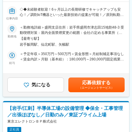
なります。
◇◆未経験者歓迎！6ヶ月以上の長期研修でキャッチアップも安
■ポジションの魅力：
心！／調剤IoT機器といった最新技術の提案が可能！／原則転勤は
当社のタンク・タンクローリーは国内トップシェアの製品が多
仕事内容
無いため特定エリアで就業されたい方も歓迎！社会貢献性の高い
く、永年の豊富な経験と技術向上と最新設備でお客様と時代のニ
仕事◆◇
＜勤務地詳細＞盛岡支店住所：岩手県盛岡市津志田15地割48-3 受
ーズにそった設計・製作を行ない広い分野のニーズに合ったステ
動喫煙対策：屋内全面禁煙変更の範囲：会社の定める事業所（リ
ンレスサニタリータンクを扱っております。
【はじめに】
勤務地
モートワーク含む）
それ故に大手食品会社とも安定の取引があり、営業としてもとて
【最寄り駅】
既存のお客様である調剤薬局やドラッグストアに対して、主力製
も仕事がしやすい環境が整っています。
岩手飯岡駅、仙北町駅、矢幅駅
品である全自動調剤分包機などの調剤IoT機器を販売いただく職種
となります。
＜予定年収＞350万円～500万円＜賃金形態＞月給制補足事項なし
■組織体制
IoT製品の販売スキルの市場価値は上昇の一途を辿っており、同社
＜賃金内訳＞月額（基本給）：180,000円～280,000円固定残業手
東北営業所には現在2名の営業マンが在籍しております。
で得られるスキルも例外ではありません。完全未経験から市場価
給与
当/月：40,000円～70,000円（固定残業時間33時間0分/月）超過し
ベテラン社員が在籍しているので、豊富な経験と知識で早期キャ
値を高める事ができる貴重な求人となります。
た時間外労働の残業手当は追加支給＜月給＞220,000円～350,000
ッチアップが可能な環境です。
円（一律手当を含む）＜昇給有無＞有＜残業手当＞有＜給与補足
【業務概要】
＞※給与詳細は、年齢・スキルを考慮し決定します。■昇給：年1
■働き方：
応募依頼する
・提案資料作成
気になる
回■賞与：年2回年収420万円／30歳 経験5年年収500万円／32歳
・月平均残業時間10時間
（エージェントサービス）
・顧客要望のヒアリング、製品提案
経験7年賃金はあくまでも目安の金額であり、選考を通じて上下す
・平均勤続年数20年
・見積もり作成
る可能性があります。月給(月額)は固定手当を含めた表記です。
・平均有休取得日数15日
・製品導入後の定期的なアフターフォロー
・新規訪問
■同社の特徴：
【岩手/江刺】半導体工場の設備管理 ◆保全・工事管理
同社は1903年に日本の酪農発祥の地、千葉県鴨川市で誕生した、
／出張ほぼなし／日勤のみ／東証プライム上場
【その他補足情報】
121年の歴史を誇るエンジニアリングメーカーです。
・長期間の研修を用意しているため職種未経験＆技術的な知識が
東京エレクトロンＢＰ株式会社
液体食品（牛乳やビール・ジュース・ヨーグルトなど）を作る工
全く無い方でも立ち上りが可能となっております。
場の設備や、液体食品の運搬に用いられるタンクローリーの設
正社員
・正社員登用は前提の採用です。就業態度に問題がなければ原則