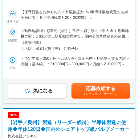
13：00 課内ミーティング（ 自分や課内の人たちの中で発生した
機器の特異現象などの共有や、今後の予定などを共有します。）
15：00 お客様先に伺い、整備作業などの打ち合わせ（ 協力会社
【保守経験をお持ちの方／市場急拡大中の半導体製造装置の技術
では対応しきれない現場にサポートへ行くこともあります。）
を身に着ける／平均残業月20～30時間】
仕事内容
18：00 帰社・社内業務（メールチェックや売上処理など。）
当社グループ会社「アビサービス株式会社」の拠点にて、半導体
19：00 退社
製造設備のフィールドエンジニア業務をお任せします。
＜勤務地詳細＞顧客先（岩手）住所：岩手県北上市大通り 勤務地
【詳細】
最寄駅：JR線／北上駅受動喫煙対策：屋内全面禁煙変更の範囲：
■働く社員のインタビュー記事
・半導体ウエハ搬送装置のメンテナンス
勤務地
会社の定める事業所
【最寄り駅】
【1秒でも速く現場に駆けつけられる体制をつくり上げていく。】
・トラブル、故障修理対応
北上駅、柳原駅(岩手県)、江釣子駅
https://commercial-equipment-
・不具合、改善要求などを取りまとめフィードバック
systems.jpn.panasonic.com/recruit/person/08/
・製品品質向上サポート
＜予定年収＞350万円～500万円＜賃金形態＞月給制＜賃金内訳＞
【対象機器】
月額（基本給）：210,000円～300,000円＜月給＞210,000円～
■当社の魅力
・TDK半導体チップ実装機
給与
300,000円＜昇給有無＞有＜残業手当＞有＜給与補足＞※給与詳細
パナソニックGでのtoBの価値発揮を担う企業です。業務用冷蔵庫
※出張は東北エリア中心に月1回(数泊)程度。
は能力・経験を考慮し決定します。■昇給：年1回（4月）■賞与：
や商業施設の空調機器、太陽光発電システムまで多岐渡る商材を
年2回（6月、12月）※過去実績3ヶ月分賃金はあくまでも目安の金
扱う中で、販売から設置、購入後のメンテナンスまで全てを自社
【スキルアップ支援】
額であり、選考を通じて上下する可能性があります。月給(月額)は
応募依頼する
で一貫して行い、得られたデータをシステムに還元する事で、顧
■研修制度（技術研修、現場研修など）
気になる
固定手当を含めた表記です。
（エージェントサービス）
客の事業効率化、見える化、最適化に貢献しています。
■各種表彰制度
■通信教育補助制度（講座終了証を得れば60%～100％を会社が費
用負担）
■資格取得奨励金制度（最高10万円/件）
NEW
◎給与以外の面でも研修費用など社員の成長に対する投資は惜し
【岩手／奥州】製造（リーダー候補）半導体製造に使
みません！
用◆年休120日◆国内外シェアトップ級バルブメーカー
【現場研修】
株式会社フジキン