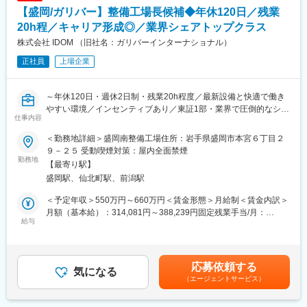
未経験からでも安心して働ける充実した研修制度があります。
用無菌プロセスバルブ機器といった幅広い分野で活躍していま
【盛岡/ガリバー】整備工場長候補◆年休120日／残業
また、週休2日制で年間休日123日、ワークライフバランスを保ち
す。
ながら働ける環境が整っています。
20h程／キャリア形成◎／業界シェアトップクラス
■事業の特徴：
株式会社 IDOM （旧社名：ガリバーインターナショナル）
■目指せるキャリア：
・創業90周年超のバルブメーカーです。主に半導体製造装置用バ
正社員
上場企業
定期的なキャリアヒアリングを通じて、自身のキャリア形成や能
ルブなど普段目にすることのないところで活躍している製品を手
力開発について明確なビジョンを描くことができます。
掛けています。
リーダーへの昇進など、キャリアアップのチャンスが豊富です。
～年休120日・週休2日制・残業20h程度／最新設備と快適で働き
変更の範囲：当社業務全般
やすい環境／インセンティブあり／東証1部・業界で圧倒的なシェ
■組織体制：
仕事内容
アを誇り、世界NO.1を目指す同社～
OJTをはじめとした各種研修制度が整っており、入社後1カ月はブ
ラザーやシスターがつき、安心して業務をスタートすることがで
＜勤務地詳細＞盛岡南整備工場住所：岩手県盛岡市本宮６丁目２
全国にあるIDOMの運営する整備工場で、『工場長候補』として整
きます。
９－２５ 受動喫煙対策：屋内全面禁煙
備業務をお任せします！
勤務地
少人数のチームで密なコミュニケーションを取りながら、チーム
【最寄り駅】
ワークを重視しています。
盛岡駅、仙北町駅、前潟駅
まずは既存工場で業務内容を理解し必要な経験を積んでいただき
ます。
■当社について：
＜予定年収＞550万円～660万円＜賃金形態＞月給制＜賃金内訳＞
その後新規工場の立ち上げ等に際して工場長としてご活躍いただ
安全自動車株式会社は、自動車社会の安全を陰ながら支える自動
月額（基本給）：314,081円～388,239円固定残業手当/月：
く予定です。
給与
車検査装置や整備機器を取り扱う創業100年超えの老舗リーディ
45,919円～56,761円（固定残業時間20時間0分/月）超過した時間
なお、工場長としての着任時期やタイミングは、あなたの働き方
ングカンパニーです！当社は最新技術を駆使した製品開発を行
外労働の残業手当は追加支給＜月給＞360,000円～445,000円（一
や適性に応じて柔軟に調整します。
い、グローバル市場で高い評価を受けています。
律手当を含む）＜昇給有無＞有＜残業手当＞有＜給与補足＞昇給
特に、車両の安全性を向上させるための新技術開発が進行中であ
査定年1回賞与年2回（2024年支給実績３ヶ月分）インセンティブ
応募依頼する
（1）まずは整備士として
気になる
り、ユーザーからは「信頼性が高い」と評されています。
年2回（最大30万円／回）平均50,000～70,000円賃金はあくまで
（エージェントサービス）
お客様にご購入いただいた納車前のお車やご購入後の車のオイル
中長期計画として、さらなる技術革新と市場拡大を目指し、安全
も目安の金額であり、選考を通じて上下する可能性があります。
やワイパー交換といった簡単な整備業務から、定期点検や車検整
と安心を提供することをビジョンとしています。
月給(月額)は固定手当を含めた表記です。
備・納車前整備まで多様な工程に関わることができます。