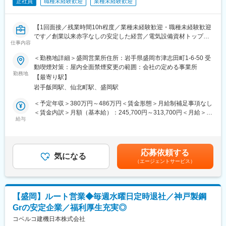
正社員
職種未経験歓迎
業種未経験歓迎
請求処理
変更の範囲：会社の定める業務
※配属先工場により担当設備は異なります。
【1回面接／残業時間10h程度／業種未経験歓迎・職種未経験歓迎
■本求人の魅力
です／創業以来赤字なしの安定した経営／電気設備資材トップク
（1）専門性を高められる環境
仕事内容
ラスメーカー】
建物・設備の管理業務は「電気・空調・水・ガス」などの領域に
＜勤務地詳細＞盛岡営業所住所：岩手県盛岡市津志田町1-6-50 受
分かれており、ご経験やご希望を考慮のうえ担当を決定します。
■ミッション
動喫煙対策：屋内全面禁煙変更の範囲：会社の定める事業所
専門部会や資格取得支援、勉強会を通じて継続的なスキルアップ
岩手・秋田・青森の3県を営業エリアとして、代理店、建築現場
勤務地
が可能。最先端半導体工場のインフラを担う技術者として専門性
【最寄り駅】
（新築、改修）への営業です。
を磨ける環境です。
岩手飯岡駅、仙北町駅、盛岡駅
代理店へは当社商品の在庫および案件情報を得るために定期訪
（2）幅広いキャリア形成が可能
問。
＜予定年収＞380万円～486万円＜賃金形態＞月給制補足事項なし
設備管理・工事管理のいずれかからスタートし、ご希望や適性に
建築現場（設備業者／サブコン）を訪問し、当社商品の採用依
＜賃金内訳＞月額（基本給）：245,700円～313,700円＜月給＞
応じて双方の業務を経験できます。幅広い経験を身につけられま
頼、特注品の打合せ、工事業者の困りごとを確認して、現場作業
給与
245,700円～313,700円＜昇給有無＞有＜残業手当＞有＜給与補足
す。
がスムーズに進むよう提案。
＞■賞与：年2回 4.5か月分（2025年度実績）賃金はあくまでも目
安の金額であり、選考を通じて上下する可能性があります。月給
■研修体制
■部署として目指している姿
(月額)は固定手当を含めた表記です。
入社後は3か月間の座学・工場研修を通じて基礎知識を習得いただ
応募依頼する
既存商品のシェア維持、特注商品の拡販を通し、工事業者の困り
気になる
き、その後は配属部署でのOJTを通じて実務を学んでいただきま
（エージェントサービス）
ごとを解決に導く。
す。エネルギー管理士、電気主任技術者、高圧ガス関連資格な
ど、業務に必要な資格の取得も会社がサポートしており、社内研
■業務内容
修や勉強会など学べる環境を整えています。
入社後、6ヶ月は研修期間とし、営業としての基礎および営業所の
【盛岡】ルート営業◆毎週水曜日定時退社／神戸製鋼
流れを把握。
■環境
Grの安定企業／福利厚生充実◎
営業：代理店営業および建築現場への訪問。
・個人ロッカー、シャワー室（一部拠点）、食堂完備
新規顧客への訪問活動も行いますが、既に取引のあるお客様から
コベルコ建機日本株式会社
・半導体製造装置工場のため快適な環境