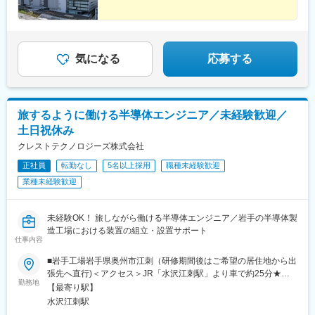
気になる
応募する
旅するように働ける半導体エンジニア／未経験歓迎／
土日祝休み
クレストテクノロジーズ株式会社
正社員
転勤なし
5名以上採用
職種未経験歓迎
業種未経験歓迎
未経験OK！ 旅しながら働ける半導体エンジニア／岩手の半導体製
造工場における装置の組立・設置サポート
仕事内容
■岩手工場岩手県奥州市江刺（研修期間後はご希望の居住地から出
張先へ直行)＜アクセス＞JR「水沢江刺駅」より車で約25分★マ
勤務地
イカー通勤OK★U・Iターン歓迎！ 引越代・家賃補助あり★基本的
【最寄り駅】
に転勤はありません（クライアントの外部要因などにより、変更
水沢江刺駅
になる場合もあります）【出張エリア】＜国内＞北海道・岩手・