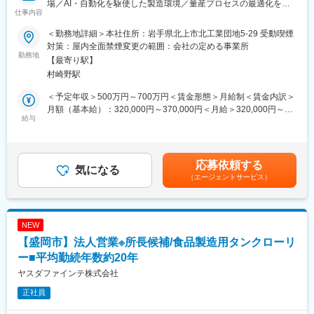
場／AI・自動化を駆使した製造環境／量産プロセスの最適化を担
◇出張
仕事内容
う中核ポジション■□
・主に国内全域（担当エリア内）：2～3回／月（年間10～30程
度）※日帰り多め
＜勤務地詳細＞本社住所：岩手県北上市北工業団地5‐29 受動喫煙
●フラッシュメモリの量産プロセス安定化のため、下記の業務をお
・状況次第で海外（アジア、北米、欧州）：1回／年
対策：屋内全面禁煙変更の範囲：会社の定める事業所
任せします。
勤務地
◇残業時間
【最寄り駅】
※本ポジションは現場で手を動かす業務ではなく、装置条件の設計
・15h/月程度
村崎野駅
やデータ分析を通じて最適な製造プロセスを構築する“技術・開発
◇リモートワーク
寄り”のポジションです。
・可能：1回／週
＜予定年収＞500万円～700万円＜賃金形態＞月給制＜賃金内訳＞
・プロセス毎の視点から最適な処理方法や改善追求
月額（基本給）：320,000円～370,000円＜月給＞320,000円～
・装置立ち上げに向けた計画立案
給与
■キャリアパス：
370,000円＜昇給有無＞有＜残業手当＞有＜給与補足＞■昇給：年
・機械搬入、装置立ち上げ
入社後は学習環境と研修を通じて基礎知識を習得し、先輩の支援
1回（過去実績6.64％）■賞与：年2回（過去実績4.67か月分）※年
・生産システム構築企画、運用保守
を受けながら商談をまとめ、売上に貢献する主任・係長クラスを
収600万円以上での提示実績多数賃金はあくまでも目安の金額で
・不良品の解析、歩留まり改善、評価実施
目指します。将来的には、チームを率いる課長職へのステップア
あり、選考を通じて上下する可能性があります。月給(月額)は固定
応募依頼する
＜業務の特徴＞
気になる
ップも可能です。入社後1～3年は北上事業所で実機に触れながら
手当を含めた表記です。
（エージェントサービス）
半導体製造においては、「ガス量や圧力などの条件設定」によっ
技術理解を深め、その後は拠点異動により活躍の場を広げます。
て品質・コストが大きく変動します。不良率を下げるために条件
意向次第で新商品企画や海外勤務といったキャリアも描けます。
を上げればコストが増加し、逆にコストを抑えると品質に影響が
出るため、その最適解を見つけるプロセス設計・改善業務が本ポ
■株式会社サトーとは
NEW
ジションのミッションです。約800～1000にも及ぶ工程それぞれ
株式会社サトーは、モノや人に情報を紐付け、その動きを可視化
【盛岡市】法人営業※所長候補/食品製造用タンクローリ
に対してデータを基にした分析・改善を行うため、研究開発に近
することで現場の課題解決を支援する自動認識ソリューション企
い側面も持ち合わせています。
ー■平均勤続年数約20年
業です。ラベルや自動認識技術を軸に、物流の誤出荷防止、医療
現場の安全管理、製造業の品質・生産性向上、小売業の在庫管理
ヤスダファインテ株式会社
■各プロセス担当
やレジ業務の自動化など、幅広い業界のDXと業務効率化、社会イ
正社員
◇プロセス装置技術
ンフラの高度化に貢献しています。
製造装置のスペシャリストとして、各工程の製造装置の立ち上