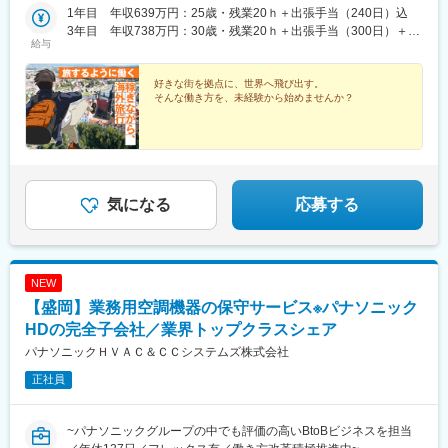
山形・宮城・茨城・長野・三重・広島・福岡・大分・長崎・熊
1年目 年収639万円：25歳・残業20ｈ＋出張手当（240日）込
本 など＜海外＞アメリカ・中国・台湾・ヨーロッパ など【現
3年目 年収738万円：30歳・残業20ｈ＋出張手当（300日）＋扶
給与
地ならではの楽しみが多い出張業務】北米・欧州・アジアへの出
養家族込
張業務があります。出張期間は案件により異なりますが、2カ月～
3カ月程度。出張期間中もきちんと休日が取得できるため、現地な
好きな街を拠点に、世界へ飛び出す。
そんな働き方を、未経験から始めませんか？
らではの観光やグルメを楽しむこともできます。※出張にかかる交
通費・滞在費は全て会社負担※土日など休日分を含む「泊数分」の
出張手当もあり※岩手への転居を伴う場合、引越代補助、家賃補助
なども利用可能※クレジットカード付帯の海外渡航保険（年会費は
会社負担）あり※受動喫煙対策あり
気になる
応募する
NEW
【盛岡】業務用空調機器の保守サービス※パナソニック
HDの完全子会社／業界トップクラスシェア
パナソニックＨＶＡＣ＆ＣＣシステムズ株式会社
正社員
~パナソニックグループの中でも評価の高いBtoBビジネスを担当