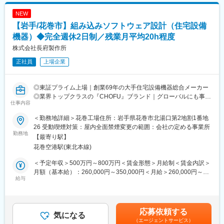
最新の開発技術ニュースとして、自動運転技術の向上や環境に配
慮したエコ技術の開発が進められています。
NEW
（2）その後のキャリアとして
これにより、より安全で持続可能な車両環境の実現を目指してい
【岩手/花巻市】組み込みソフトウェア設計（住宅設備
・整備工場長（営業店舗併設での工場責任者）としてご活躍頂き
ます。
ます。
機器）◆完全週休2日制／残業月平均20h程度
・複数の統括拠点をマネジメントするスーパーバイザー/マネージ
変更の範囲：会社の定める業務
株式会社長府製作所
ャーなどのポストもございます。
正社員
上場企業
【具体的な業務内容】
・予算達成に向けた工場実績の数値管理、運営
◎東証プライム上場｜創業69年の大手住宅設備機器総合メーカー
・人材育成
◎業界トップクラスの『CHOFU』ブランド｜グローバルにも事業
・工場責任者として工場内外、社内外の折衝
仕事内容
展開！
◎充実の福利厚生｜賞与5.78カ月支給｜社員の定着率90％以上
【IDOMならではのポイント！】
＜勤務地詳細＞花巻工場住所：岩手県花巻市北湯口第2地割1番地
（1）対応車種の広さ
26 受動喫煙対策：屋内全面禁煙変更の範囲：会社の定める事業所
■職務内容：
勤務地
業界トップクラスの実績で全国から車が集まるため、バイクと大
【最寄り駅】
住宅設備機器の組み込みソフトウェア設計及び開発業務を担当し
型車以外の車種は全て対応可能性があります。
花巻空港駅(東北本線)
ます。
製品の試作及び性能試験を含めご対応いただきます。
（2）最新設備と快適な作業環境
＜予定年収＞500万円～800万円＜賃金形態＞月給制＜賃金内訳＞
全工場に冷暖房やスポットクーラーを完備し、作業スペースも車
月額（基本給）：260,000円～350,000円＜月給＞260,000円～
【製品例】
給与
両が両ドアを広げたまま作業できるほどの広さを確保。四輪アラ
350,000円＜昇給有無＞有＜残業手当＞有＜給与補足＞・賞与：
・給湯機器：石油給湯器/石油風呂釜/ガス給湯器/ガス風呂釜/電気
イメントテスターやセンターロック式タイヤチェンジャー、立っ
年2回 計5.7カ月分（2024年度実績）・昇給：年1回＼社員の年
温水器/エコキュート
たまま整備できる整備リフトなど、最新型の整備用設備を導入し
収例／■30歳：年収520万円（月給30万円＋各種手当＋賞与2回）
・空調機器：ヒートポンプ式熱源機/FF式温風暖房機/温水暖房シス
ています。
■35歳：年収570万円（月給32万円＋各種手当＋賞与2回）賃金は
応募依頼する
テム/石油ストーブ
気になる
あくまでも目安の金額であり、選考を通じて上下する可能性があ
（エージェントサービス）
・システム機器：システムバス/人工大理石浴槽/システムキッチン