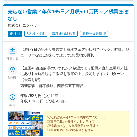
■こんな方におすすめ：
売らない営業／年休165日／月収50.1万円～／残業ほぼ
・売上管理だけでなく、「人を育てる店長」を目指したい方
なし
・裁量のある環境で、現場発信の店舗づくりに挑戦したい方
株式会社エンパワー
・国内外など、将来のキャリアの選択肢を広く持ちたい方
・安定した基盤のもと、長期的にキャリアアップしたい方
正社員
5名以上採用
職種未経験歓迎
業種未経験歓迎
変更の範囲：会社の定める業務
【週休3日の完全反響営業】買取フェアや店舗でバッグ、時計、ジ
ュエリーなどご依頼いただいたお品物の買取
仕事内容
【全国46都道府県のいずれか／希望により配属／直行直帰可／社
宅あり】※勤務地はご希望を考慮の上、決定します※U・Iターン歓
勤務地
迎（社宅あり） ※マイカー通勤OK（地域により規定あり。詳細
【最寄り駅】
はお問合せください）◆北海道・東北北海道・青森・岩手・秋
西新宿駅、都庁前駅、西新宿五丁目駅
田・宮城・山形・福島◆関東東京・神奈川・千葉・埼玉・茨城・
栃木・群馬◆中部山梨・新潟・富山・石川・福井・長野・岐阜・
年収792万円（入社1年目）
静岡・愛知・三重◆近畿滋賀・京都・大阪・兵庫・和歌山・奈良
年収3120万円（入社6年目）
給与
◆中国・四国鳥取・島根・岡山・広島・山口・香川・愛媛・高
知・徳島◆九州福岡・佐賀・長崎・熊本・大分・宮崎・鹿児島※適
性に応じて直営店舗で経験を積んでいただく場合もあり《出張も
＼＼未経験入社95%×平均年収766万円／／
◎賞与年2回＋毎月インセンティブ
旅行気分で♪》出張先では、チームで現地のグルメを味わったり、
◎残業ほぼなし＆年間休日165日以上
観光地を巡ったり。旅気分でリフレッシュしながら働いていま
◎週休3日で1年の約半分がお休み
す！
◎直行直帰OK！で通勤ストレスなし