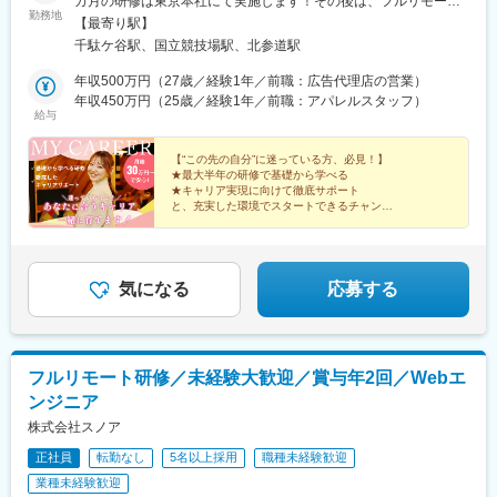
カ月の研修は東京本社にて実施します！その後は、フルリモート
反田駅、中目黒駅、泉岳寺駅、立川駅、小竹向原駅、二子玉川
勤務地
駅(京都市営)、石山駅、くいな橋駅、西４丁目駅、さっぽろ駅、仙
の相談も可能です◎本社：東京都渋谷区千駄ヶ谷1-11-14 ビジデ
【最寄り駅】
駅、四ツ谷駅、あざみ野駅、湘南台駅、天王洲アイル駅、日吉駅
台駅(地下鉄)、岡山駅前駅、横川駅(広島県)、白島駅(広島高速交通
ンス千駄ヶ谷603＜ アクセス ＞・JR中央本線「千駄ケ谷駅」より
千駄ケ谷駅、国立競技場駅、北参道駅
(神奈川県)、溝の口駅、長津田駅、登戸駅、戸塚駅、海老名駅(相
線)、竹橋駅、御成門駅、新桜台駅、梅田駅(地下鉄)、蒲生四丁目
徒歩5分・都営地下鉄大江戸線「国立競技場駅」より徒歩5分・東
模線)、大和駅(神奈川県)、菊名駅、大船駅、橋本駅(神奈川県)、上
駅、天王寺駅前駅、動物園前駅、駅前駅、平安通駅、呉服町駅(福
京メトロ副都心線「北参道駅」より徒歩7分・JR山手線「原宿
年収500万円（27歳／経験1年／前職：広告代理店の営業）
大岡駅、中央林間駅、川崎駅、千葉駅、新松戸駅、浦安駅(千葉
岡県)、香椎宮前駅、三宮駅(神戸市営)、高速神戸駅、西新町駅、
駅」より徒歩9分※受動喫煙対策：屋内喫煙可能場所あり
年収450万円（25歳／経験1年／前職：アパレルスタッフ）
県)、北習志野駅、京成船橋駅、新浦安駅、新鎌ケ谷駅、市川駅、
給与
信貴山下駅、四宮駅、五条駅(京都市営)、唐橋前駅、狸小路駅、北
舞浜駅、南流山駅、本八幡駅(都営線)、船橋駅、西船橋駅、久喜
１２条駅、あおば通駅、西川緑道公園駅、猿猴橋町駅、横川一丁
駅、川口駅、南越谷駅、天下茶屋駅、伏見駅(愛知県)、栄駅(愛知
目駅、城北駅
【“この先の自分”に迷っている方、必見！】
県)、東梅田駅、阿倍野駅(阪堺線)、今宮戎駅、鶴橋駅、京橋駅(大
★最大半年の研修で基礎から学べる
阪府)、南方駅(大阪府)、上小田井駅、上飯田駅、鶴舞駅、藤が丘
★キャリア実現に向けて徹底サポート
と、充実した環境でスタートできるチャンス♪
駅(愛知県)、金山駅(愛知県)、流山おおたかの森駅、藤沢駅、富田
駅(大阪府)、上牧駅(大阪府)、高槻駅、高槻市駅、天王寺駅、新今
★年間休日125日以上・土日祝休み
宮駅、本町駅、江坂駅、弁天町駅、西九条駅、千里中央駅(北大阪
★残業ほぼなし
★フルリモート可
急行)、茨木駅、三国ケ丘駅(大阪府)、南森町駅、森ノ宮駅、枚方
★社宅・家賃補助あり
気になる
応募する
市駅、豊橋駅、刈谷駅、星ケ丘駅(愛知県)、高蔵寺駅、ＪＲ難波
駅、中百舌鳥駅、大曽根駅、赤池駅(愛知県)、大阪駅、新大阪駅、
北新地駅、大阪阿部野橋駅、近鉄名古屋駅、名鉄名古屋駅、博多
駅、天神駅、福岡空港駅(鉄道)、姪浜駅、西新駅、天神南駅、大橋
駅(福岡県)、中洲川端駅、千早駅、三ノ宮駅、尼崎駅(東海道本
フルリモート研修／未経験大歓迎／賞与年2回／Webエ
線)、神戸駅(兵庫県)、姫路駅、新長田駅、明石駅、西宮北口駅、
ンジニア
王寺駅、近鉄奈良駅、学園前駅(奈良県)、大和西大寺駅、生駒駅、
株式会社スノア
和歌山駅、和歌山市駅、京都駅、京阪山科駅、烏丸駅、草津駅(滋
賀県)、南草津駅、京阪石山駅、瀬田駅(滋賀県)、竹田駅(京都府)、
正社員
転勤なし
5名以上採用
職種未経験歓迎
大通駅、札幌駅、仙台駅、岡山駅、下関駅、松江駅、鳥取駅、広
業種未経験歓迎
島駅、福山駅、横川駅、新白島駅、西条駅(広島県)、西高屋駅、東