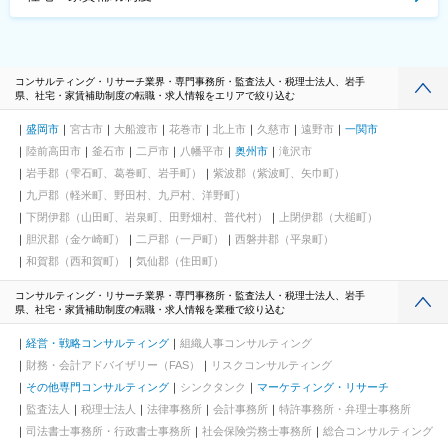
コンサルティング・リサーチ業界・専門事務所・監査法人・税理士法人、岩手
県、社宅・家賃補助制度の転職・求人情報をエリアで絞り込む
盛岡市
宮古市
大船渡市
花巻市
北上市
久慈市
遠野市
一関市
陸前高田市
釜石市
二戸市
八幡平市
奥州市
滝沢市
岩手郡（雫石町、葛巻町、岩手町）
紫波郡（紫波町、矢巾町）
九戸郡（軽米町、野田村、九戸村、洋野町）
下閉伊郡（山田町、岩泉町、田野畑村、普代村）
上閉伊郡（大槌町）
胆沢郡（金ケ崎町）
二戸郡（一戸町）
西磐井郡（平泉町）
和賀郡（西和賀町）
気仙郡（住田町）
コンサルティング・リサーチ業界・専門事務所・監査法人・税理士法人、岩手
県、社宅・家賃補助制度の転職・求人情報を業種で絞り込む
経営・戦略コンサルティング
組織人事コンサルティング
財務・会計アドバイザリー（FAS）
リスクコンサルティング
その他専門コンサルティング
シンクタンク
マーケティング・リサーチ
監査法人
税理士法人
法律事務所
会計事務所
特許事務所・弁理士事務所
司法書士事務所・行政書士事務所
社会保険労務士事務所
総合コンサルティング