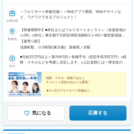
広島駅、八本松駅、北参道駅、青井駅、浜松町駅、西日暮里駅(舎
人ライナー)、大崎広小路駅、祐天寺駅、江古田駅、二子新地駅、
＜フルリモート研修完備！＞Webアプリ開発、Webデザインな
阿倍野駅(地下鉄)、鴫野駅、西中島南方駅、丸の内駅(愛知県)、小
ど、ワクワクできるプロジェクト！
田井駅、上前津駅、東別院駅、摂津富田駅、新今宮駅前駅、千鳥
仕事内容
橋駅、千里中央駅(大阪モノレール)、百舌鳥八幡駅、大阪天満宮
【研修期間中】■本社またはフルリモートオンライン（全国各地か
駅、玉造駅、宮之阪駅、新豊橋駅、なんば駅(地下鉄)、なかもず
らOK）□本社／東京都千代田区神田淡路町2-1-401└都営新宿線
駅、森下駅(愛知県)、国際センター駅、祇園駅(福岡県)、西鉄福岡
勤務地
「小川町駅」より徒歩1分└東京メトロ丸ノ内線「淡路町駅」より
【最寄り駅】
駅、櫛田神社前駅、西鉄千早駅、三宮駅(神戸新交通)、ハーバーラ
徒歩2分└東京メトロ千代田線「新御茶ノ水駅」より徒歩3【研修
ンド駅、山陽姫路駅、西代駅、山陽明石駅、新王寺駅、鳥居前
淡路町駅、小川町駅(東京都)、新御茶ノ水駅
終了後】□東京23区を中心とした全国各地のプロジェクト先※勤務
駅、田中口駅、山科駅、四条駅(京都市営)、石山駅、くいな橋駅、
地は希望を考慮します。※転居を伴う転勤はありません。※すべて
■月給25万円以上＋賞与年2回＋各種手当（想定年収350万円）※経
西４丁目駅、さっぽろ駅、仙台駅(地下鉄)、岡山駅前駅、横川駅
徒歩10分以内の駅チカオフィスです。※フルリモート・在宅勤
験・スキルなどを考慮し決定します。※上記金額には一律支給の住
(広島県)、白島駅(広島高速交通線)、竹橋駅、御成門駅、新桜台
給与
務・ハイブリッドワークはプロジェクトによって異なります。
宅手当2万円を含みます。※残業代は全額支給※試用期間6ヵ月あり
駅、梅田駅(地下鉄)、蒲生四丁目駅、天王寺駅前駅、動物園前駅、
（期間中は月給23万円以上で、その他の待遇に変更なし）☆経験
駅前駅、平安通駅、呉服町駅(福岡県)、香椎宮前駅、三宮駅(神戸
がある方は、現職・前職給与を考慮します。☆明確な評価制度あ
経験・スキル・資格ではなく
市営)、高速神戸駅、西新町駅、信貴山下駅、四宮駅、五条駅(京都
チャレンジ意欲を何よりも重視！
り。個人の頑張りに応じて評価します。【年収アップイメージ】
市営)、唐橋前駅、狸小路駅、北１２条駅、あおば通駅、西川緑道
年収450万円（未経験入社2年目）年収590万円（未経験入社3年
公園駅、猿猴橋町駅、横川一丁目駅、城北駅
★3ヵ月のフルリモート研修あり！
目）年収770万円（未経験入社5年目）
★人気のWeb領域で成長できる！
★全員に成長のチャンス！
★スピード昇給・昇格可能！
★全国にプロジェクトあり！
★しっかり休めてオフも満喫♪
気になる
応募する