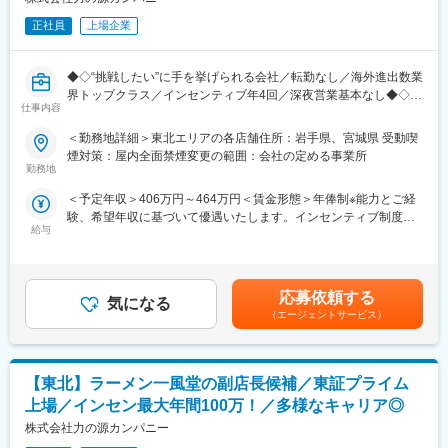
制度もございます。
加速させるプロセスにも関わってもらうことを期待しておりま
正社員
上場企業
す。
■モデル例:
・入社5年目27歳・SV職/(インセンティブ含む年俸)580万円
Python等を活用した自動化を推進しており（地図データに関する
◆◇“挑戦したい”に手を挙げられる会社／転勤なし／海外進出数業
・入社8年目30歳・ブロック長職/(インセンティブ含む年俸)660万
システム開発や自動化システムの開発／AIの導入／新サービスの
界トップクラス／インセンティブ年4回／深夜営業基本なし◆◇
円
開発等）、
仕事内容
ご志向や努力次第で、将来的に様々なミッションに挑戦できる可
■おすすめPOINT ＼世界的人気ブランドで“おもてなし”を極める
■働き方ついて
＜勤務地詳細＞東北エリアの各店舗住所：岩手県、宮城県 受動喫
能性も大きいポジションです。
店舗マネジメント職／
・月8～9休／深夜営業基本なし
煙対策：屋内全面禁煙変更の範囲：会社の定める事業所
・「一風堂」直営店の副店長候補！マニュアルよりも「人」を大
・休日出勤などもブロック長、SVがサポートしていますのでエリ
勤務地
切する社風◎
ア内で人員を補い合い、適正な運営を実現しています。
変更の範囲：会社の定める業務
＜予定年収＞406万円～464万円＜賃金形態＞年俸制※能力とご経
・深夜勤務は基本なし＆欠員時はエリアで支え合う体制で、急な
験、希望年収に基づいて優遇いたします。インセンティブ制度あ
休日出勤や長時間労働を防ぐ仕組みあり◎
■インセンティブ制度／年4回
給与
り＜賃金内訳＞年額（基本給）：3,549,600円～3,928,800円固定
・売上や店舗運営への貢献はインセンティブでしっかり還元、最
・四半期毎の店舗ランキングにより決まります。
残業手当/月：43,100円～59,600円（固定残業時間20時間0分/月）
大年100万円も目指せる評価制度です！
※年間で最大100万／決算賞与（※業績による）2022年度実績20万
超過した時間外労働の残業手当は追加支給＜月額＞338,900円～
～100万
387,000円（12分割）（一律手当を含む）＜昇給有無＞有＜残業
■職務内容
応募依頼する
気になる
手当＞有＜給与補足＞■昇給年1回、インセンティブ制度：年4回
・調理、仕込み、ホール業務
■当社について
（エージェントサービス）
（店舗の目標達成時に支給）■モデル例:・入社2年目24歳・店長
・売上金、食材管理
目指すのは2028年3月期にグループ売上高500億、営業利益50億
職/(インセンティブ含む年俸)470万円・入社5年目27歳・SV職/(イ
・店舗の衛生管理
以上、約500店舗の展開！国内は毎年10～20、海外は20~30店舗
ンセンティブ含む年俸)580万円・入社8年目30歳・ブロック長
・スタッフ育成、シフト管理
の出店を予定しています。
職/(インセンティブ含む年俸)660万円賃金はあくまでも目安の金額
【東北】ラーメン一風堂の副店長候補／東証プライム
・店舗の経営戦略
であり、選考を通じて上下する可能性があります。月給(月額)は固
上場／インセン最大年間100万！／多様なキャリア◎
定手当を含めた表記です。
■当社の特徴
株式会社力の源カンパニー
・お客様一人ひとりに「ちゃんとおいしいラーメンを笑顔で食べ