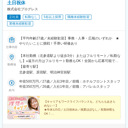
土日祝休
株式会社プログレス
正社員
転勤なし
5名以上採用
職種未経験歓迎
業種未経験歓迎
【平均年齢27歳／未経験歓迎】事務・人事・広報のいずれか ★
やりたいことに挑戦！手厚い研修あり
仕事内容
【本社勤務（北参道駅より徒歩3分）またはフルリモート／転勤な
し】※遠方の方はフルリモート勤務もOK！全国から応募可能で
勤務地
す！※研修は本社（東京）にて実施■本社東京都渋谷区千駄ヶ谷3-
【最寄り駅】
51-10 PORTALPOINT HARAJUKU FD-13＜アクセス＞・東京メ
北参道駅、原宿駅、明治神宮前駅
トロ「北参道駅」より徒歩3分・JR線「原宿駅」より徒歩9分・JR
線「千駄ヶ谷駅」より徒歩8分・都営地下鉄「国立競技場駅」A4
年収500万円／27歳／入社3年目／前職：ホテルフロントスタッフ
出口より徒歩8分＝＝＝＝＝＝＝＝＞＞★check！◎安心して上京
年収350万円／26歳／入社1年目／前職：アパレルスタッフ
給与
できる上京・入社に合わせて転居される方には、寮や社宅・引っ
越し支援・家賃補助などをサポートします。◎独り立ち後はリモ
ートワークが可能週3日リモートワークの先輩も。遠方の方はフル
【キャリアもワークライフバランスも。どちらもあきら
めない！】
リモート勤務もOK！ライフステージの変化に合わせて、柔軟な働
★年休125日／土日祝休み／残業ほぼなし／長期休暇も
き方ができます。
OK！
☆平均年齢27歳／同期と一緒に成長／先輩の前職は飲
食・受付など
★ネイル・髪型・服装自由／産育休取得実績多数！復帰