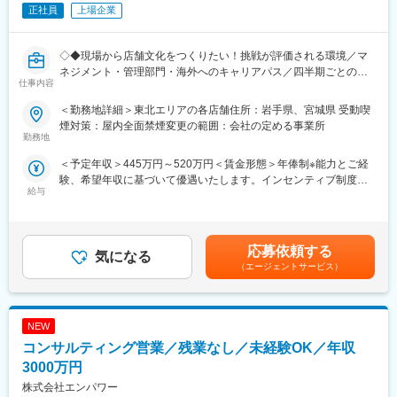
・「人を大切にする文化」と「頑張りを正当に評価する風土」の
ア内で人員を補い合い、適正な運営を実現しています。
正社員
上場企業
もと、世界に日本の食文化と“おもてなし”を発信！
・目指すのは2028年3月期にグループ売上高500億、営業利益50
■インセンティブ制度／年4回
億以上、約500店舗の展開！国内は毎年10～20、海外は20~30店
・四半期毎の店舗ランキングにより決まります。※年間で最大100
◇◆現場から店舗文化をつくりたい！挑戦が評価される環境／マ
舗の出店を予定しています。
万
ネジメント・管理部門・海外へのキャリアパス／四半期ごとのイ
仕事内容
ンセンティブあり◆◇
■研修：
■こんな方におすすめ：
＜勤務地詳細＞東北エリアの各店舗住所：岩手県、宮城県 受動喫
・入社後はeラーニング「eトレ」や座学研修、OJTで調理・接客
・国内外に活躍のフィールドをお求めの方
おすすめPOINT
煙対策：屋内全面禁煙変更の範囲：会社の定める事業所
から経営ノウハウまで体系的に学べます◎
・安定企業で長期的にキャリアを築きたい方
＼マニュアルではなく“現場での気づき”を文化に！裁量×挑戦の店
勤務地
・社外研修にも積極的で、飲食×ビジネスのスキルを幅広く習得可
・若いうちから実力でキャリアアップしていきたい方
長ポジション／
＜予定年収＞445万円～520万円＜賃金形態＞年俸制※能力とご経
能です。
・接客マニュアルは最小限。現場の“気づき”から生まれるおもてな
験、希望年収に基づいて優遇いたします。インセンティブ制度あ
変更の範囲：会社の定める業務
しを、文化として育てていく役割です
給与
り＜賃金内訳＞年額（基本給）：3,770,400円～4,404,000円固定
■キャリアパス：
・深夜勤務は基本なし＆欠員時はエリアで支え合う体制あり。急
残業手当/月：57,200円～66,800円（固定残業時間25時間0分/月）
・副店長→店長→エリアマネージャー→ブロック長といったマネ
な休日出勤や長時間労働を防ぐ仕組みを整えています
超過した時間外労働の残業手当は追加支給＜月額＞371,400円～
ジメントラインのほか、人事・労務・広報・商品開発・海外事業
・売上・人材育成・店舗づくりへの貢献は、インセンティブでし
433,800円（12分割）（一律手当を含む）＜昇給有無＞有＜残業
部など本部ポジションへの挑戦も可能。
っかり還元（最大年100万円）
応募依頼する
気になる
手当＞有＜給与補足＞■昇給年1回、インセンティブ制度：年4回
・国内店舗で店長を経験した後に、海外店舗へチャレンジする社
（エージェントサービス）
（店舗の目標達成時に支給）■モデル例:・入社2年目24歳・店長
員も多数います。
■職務内容：現場を理解しチームを導く店長
職/(インセンティブ含む年俸)470万円・入社5年目27歳・SV職/(イ
・将来の独立を見据え、店舗経営を一通り学びたい方にもぴった
・調理、仕込み、ホール業務の理解およびフォロー
ンセンティブ含む年俸)580万円・入社8年目30歳・ブロック長
りの環境です！
・売上金・原価・食材管理
職/(インセンティブ含む年俸)660万円賃金はあくまでも目安の金額
NEW
・店舗の衛生・品質管理
であり、選考を通じて上下する可能性があります。月給(月額)は固
■働きやすさ：
・スタッフ育成、チームマネジメント
コンサルティング営業／残業なし／未経験OK／年収
定手当を含めた表記です。
・月8～9休／深夜営業基本なし
・シフト管理・労務管理
3000万円
・休日出勤などもブロック長、SVがサポートしていますのでエリ
・店舗の経営戦略立案・実行
株式会社エンパワー
ア内で人員を補い合い、適正な運営を実現しています。