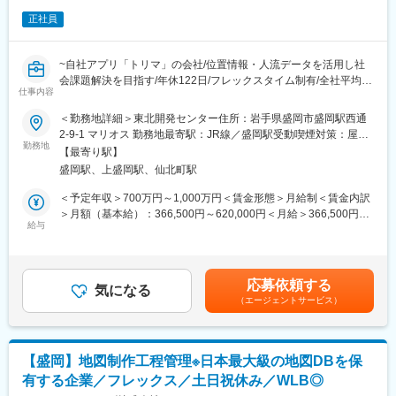
正社員
~自社アプリ「トリマ」の会社/位置情報・人流データを活用し社
会課題解決を目指す/年休122日/フレックスタイム制有/全社平均残
仕事内容
業時間20時間程度~
●社内ツールの企画、分析、開発の上流工程をご担当をご担当
＜勤務地詳細＞東北開発センター住所：岩手県盛岡市盛岡駅西通
●PM経験またはBPRのご経験で応募可！
2-9-1 マリオス 勤務地最寄駅：JR線／盛岡駅受動喫煙対策：屋内
●「年休122日×残業20時間程度」でWLBも実現
勤務地
喫煙可能場所あり変更の範囲：会社の定める事業所（リモートワ
【最寄り駅】
ーク含む）
盛岡駅、上盛岡駅、仙北町駅
■業務の概要：
効率的に地図編集を行うための社内ツールの企画、分析、開発の
＜予定年収＞700万円～1,000万円＜賃金形態＞月給制＜賃金内訳
上流工程をご担当いただきます。
＞月額（基本給）：366,500円～620,000円＜月給＞366,500円～
給与
620,000円＜昇給有無＞有＜残業手当＞有＜給与補足＞※上記年収
■業務の詳細：
はあくまで想定になります。現年収や経験を考慮し決定します。■
・地図データ運用にかかわる業務の分析、システム要件定義、設
賞与：年2回（6月、12月）■昇給：年1回賃金はあくまでも目安の
計
金額であり、選考を通じて上下する可能性があります。月給(月額)
応募依頼する
・現在開発を進めている社内システムを運用していく上での業務
気になる
は固定手当を含めた表記です。
（エージェントサービス）
を分析し、最適な運用を提案、要件定義を行っていく業務
・プロジェクト計画、進捗管理
・工程、機能の分析
・PRDの作成、ユーザストーリーの作成、要求定義
【盛岡】地図制作工程管理※日本最大級の地図DBを保
・マイルストーンの設定や開発イベントへの参加、運営
有する企業／フレックス／土日祝休み／WLB◎
・チームメンバーの進捗状況を上位層にレポートし、適宜業務改