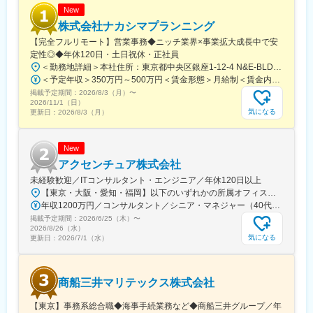
す。
New
株式会社ナカシマプランニング
■働く環境・教育体制
【完全フルリモート】営業事務◆ニッチ業界×事業拡大成長中で安
・本部所属は少数精鋭の約70名。20～30代のメンバーを中心に、
定性◎◆年休120日・土日祝休・正社員
40～50代も含めエネルギーのある組織です（平均年齢約35歳／
＜勤務地詳細＞本社住所：東京都中央区銀座1-12-4 N&E-BLD.7階受動喫煙対策：屋内全面禁煙変更の範囲：会社の定める事業所
2025年4月時点）。
＜予定年収＞350万円～500万円＜賃金形態＞月給制＜賃金内訳＞月額（基本給）：220,000円～270,000円＜月給＞220,000円～270,000円＜昇給有無＞有＜残業手当＞有＜給与補足＞■賞与：あり■昇給：あり賃金はあくまでも目安の金額であり、選考を通じて上下する可能性があります。月給(月額)は固定手当を含めた表記です。
・OJTで案件に入りながら実務を習得（独り立ちは1～3年を想
掲載予定期間：
2026/8/3（月）
〜
定）
2026/11/1（日）
気になる
更新日：
2026/8/3（月）
■企業魅力
同社は2019年に医療法人の経営管理事業へ参入し、2025年4月時
点でグループ売上305億円に到達した急成長企業です。本部組織
New
は約70名とコンパクトながら、複数の医療法人の経営改善をリー
アクセンチュア株式会社
ドしています。平均年齢は約35歳で、「世界一のヘルスケアカン
未経験歓迎／ITコンサルタント・エンジニア／年休120日以上
パニーを創る」というビジョンのもと、医療と経営の両面から地
【東京・大阪・愛知・福岡】以下のいずれかの所属オフィスもしくは各エリアのプロジェクト先 所属オフィス：■赤坂インターシティ■関西オフィス■アクセンチュア・アドバンスト・テクノロジーセンター名古屋■福岡オフィス※詳細は勤務地一覧よりご覧いただけます。※所属オフィスを問わずプロジェクトにより、国内出張、海外出張の可能性があります【魅力ポイント│世界の知恵を活用】世界中のベストプラクティスがデータベースに集約されており、数多くの事例や社員の知恵を活用できます。日本では前例のない案件でも、世界各国の社員からオンライン・オフライン（海外出張）問わず、気軽にアドバイスを受けることができます。★ この求人のPOINT ★￣￣V￣￣￣￣￣￣￣￣￣＃世界約78万人規模の大手基盤で安定性◎若手から裁量大きく挑戦・成長できる環境＃土日祝休／連続5日以上の休暇取得も可能！／フルフレックス（コアタイムなし）＃コンサル・IT未経験者向けの手厚い研修◎／メンター制度もあるため安心してチャレンジOK！
域医療の持続可能性に挑戦し続けていることが大きな魅力です。
年収1200万円／コンサルタント／シニア・マネジャー（40代） 年収1000万円／テクノロジーアーキテクト（30代）
掲載予定期間：
2026/6/25（木）
〜
変更の範囲：会社の定める業務
2026/8/26（水）
気になる
更新日：
2026/7/1（水）
商船三井マリテックス株式会社
【東京】事務系総合職◆海事手続業務など◆商船三井グループ／年