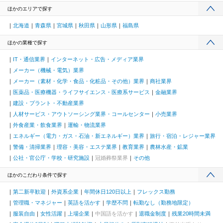
ほかのエリアで探す
北海道
青森県
宮城県
秋田県
山形県
福島県
ほかの業種で探す
IT・通信業界
インターネット・広告・メディア業界
メーカー（機械・電気）業界
メーカー（素材・化学・食品・化粧品・その他）業界
商社業界
医薬品・医療機器・ライフサイエンス・医療系サービス
金融業界
建設・プラント・不動産業界
人材サービス・アウトソーシング業界・コールセンター
小売業界
外食産業・飲食業界
運輸・物流業界
エネルギー（電力・ガス・石油・新エネルギー）業界
旅行・宿泊・レジャー業界
警備・清掃業界
理容・美容・エステ業界
教育業界
農林水産・鉱業
公社・官公庁・学校・研究施設
冠婚葬祭業界
その他
ほかのこだわり条件で探す
第二新卒歓迎
外資系企業
年間休日120日以上
フレックス勤務
管理職・マネジャー
英語を活かす
学歴不問
転勤なし（勤務地限定）
服装自由
女性活躍
上場企業
中国語を活かす
退職金制度
残業20時間未満