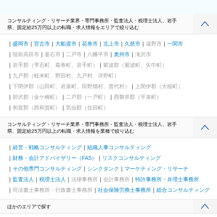
コンサルティング・リサーチ業界・専門事務所・監査法人・税理士法人、岩手
県、固定給25万円以上の転職・求人情報をエリアで絞り込む
盛岡市
宮古市
大船渡市
花巻市
北上市
久慈市
遠野市
一関市
陸前高田市
釜石市
二戸市
八幡平市
奥州市
滝沢市
岩手郡（雫石町、葛巻町、岩手町）
紫波郡（紫波町、矢巾町）
九戸郡（軽米町、野田村、九戸村、洋野町）
下閉伊郡（山田町、岩泉町、田野畑村、普代村）
上閉伊郡（大槌町）
胆沢郡（金ケ崎町）
二戸郡（一戸町）
西磐井郡（平泉町）
和賀郡（西和賀町）
気仙郡（住田町）
コンサルティング・リサーチ業界・専門事務所・監査法人・税理士法人、岩手
県、固定給25万円以上の転職・求人情報を業種で絞り込む
経営・戦略コンサルティング
組織人事コンサルティング
財務・会計アドバイザリー（FAS）
リスクコンサルティング
その他専門コンサルティング
シンクタンク
マーケティング・リサーチ
監査法人
税理士法人
法律事務所
会計事務所
特許事務所・弁理士事務所
司法書士事務所・行政書士事務所
社会保険労務士事務所
総合コンサルティング
ほかのエリアで探す