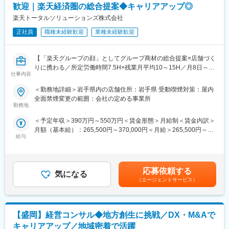
・シフト管理、教育、評価
歓迎｜楽天経済圏の総合提案◆キャリアアップ◎
・店舗での電話応対
楽天トータルソリューションズ株式会社
・在庫管理、売り場づくり、POP作成
・KPI管理・数値振り返り
正社員
職種未経験歓迎
業種未経験歓迎
・店舗会議・研修への参加
・キャンペーン企画などの集客施策
【「楽天グループの顔」としてグループ商材の総合提案×店舗づく
りに携わる／所定労働時間7.5H×残業月平均10～15H／月8日～休
■教育体制：
仕事内容
み】
入社後1ヶ月は店舗で実践研修を実施。サービス知識・業務の流れ
楽天モバイルショップに来店されるお客様へ、スマートフォン・
を基礎から学べ、楽天グループ共通のeラーニングでビジネススキ
＜勤務地詳細＞岩手県内の店舗住所：岩手県 受動喫煙対策：屋内
料金プラン・楽天カード・楽天市場・楽天ポイントなど、楽天経
ル習得も可能です。
全面禁煙変更の範囲：会社の定める事業所
済圏の幅広いサービスを総合的にご提案します。
勤務地
単なる携帯販売ではなく、楽天グループ唯一の対面チャネルとし
■このポジションの魅力：
＜予定年収＞390万円～550万円＜賃金形態＞月給制＜賃金内訳＞
て、お客様の生活をより豊かにするトータルサポートを行うポジ
◇業界未経験でも成長しやすい環境
月額（基本給）：265,500円～370,000円＜月給＞265,500円～
ションです。
料金体系が他キャリアよりシンプルで覚えやすく、提案力を磨き
給与
370,000円＜昇給有無＞有＜残業手当＞有＜給与補足＞※賞与年2
やすい環境。業界未経験でも短期間で成長し、早期独り立ちが可
回※別途インセンティブ支給あり賃金はあくまでも目安の金額であ
■具体的には：
能です。
り、選考を通じて上下する可能性があります。月給(月額)は固定手
◇お客様対応
◇事業づくりに携われるやりがい
当を含めた表記です。
・新規契約・機種変更の受付および提案
後発キャリアならではの柔軟で風通しの良い文化があり、改善提
応募依頼する
気になる
・料金プラン、楽天ポイント活用、楽天カード、各種サービスの
案や企画が運営に反映されやすい環境です。
（エージェントサービス）
案内
・スマホの初期設定・データ移行サポート
■キャリアパス：
・問い合わせ対応
現場からキャリアをスタートし、単店舗だけでなく複数店舗を統
【盛岡】経営コンサル◆地方創生に挑戦／DX・M&Aで
括するスーパーバイザー（RSV）や、担当エリアの方針策定を行
◇店舗運営
うマネージャー等、より広いマネジメントにも挑戦できます。ま
キャリアアップ／地域密着で活躍