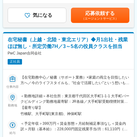
・休日出勤や欠員時はSV・ブロック長がサポートし、エリア内で
継プランを作成します。
728,200円（一律手当を含む）＜昇給有無＞有＜残業手当＞有＜
人員を補完
その他、決算支援、財務顧問、組織再編、M&A業務にも携わって
給与補足＞※給与には30時間分の固定残業代を含む/超過分は全額
応募依頼する
・無理な長時間労働を防ぐ、組織的な運営体制
いただくことができます。
気になる
支給※経験・能力、現年収など考慮の上、決定いたします■昇給：
（エージェントサービス）
年1回■賞与：年2回（2ヶ月×2回）賃金はあくまでも目安の金額で
■インセンティブ制度／年4回
＜魅力ポイント＞
あり、選考を通じて上下する可能性があります。月給(月額)は固定
・四半期毎の店舗ランキングにより支給
・「圧倒的なお客さま志向」「当事者意識」「成長志向」…自己
手当を含めた表記です。
※年間最大100万円
実現の中に社会貢献の要素が多い人材が集結。
在宅秘書（上越・北陸・東北エリア）◆月1出社・残業
「人を育て、店を良くする」
・「生涯顧客（お客さま）」「チームコンサルティング」「実
ほぼ無し・所定労働7H／3～5名の役員クラスを担当
その結果としての成果を、数字で正当に評価します。
行・実現支援」…お客さまの「計画立案ではなく、成功実現」の
ために、共に考え・行動し、チームでお客さまの期待を超える付
PwC Japan合同会社
■こんな方におすすめ：
加価値を提供し続けることで、共創パートナーとなることを目指
正社員
・売上管理だけでなく、「人を育てる店長」を目指したい方
しています。
・裁量のある環境で、現場発信の店舗づくりに挑戦したい方
・国内外など、将来のキャリアの選択肢を広く持ちたい方
＜同社の特徴＞
【在宅勤務中心／秘書（サポート業務）×家庭の両立を目指したい
・安定した基盤のもと、長期的にキャリアアップしたい方
・各分野の専門家や実務コンサルタントが顧客に合わせたプロジ
方へ／今のライフスタイルも、“社会で活躍したい”という想いも、
ェクトチームを結成し、顧客の経営課題にあらゆる角度から的確
仕事内容
どちらも諦めなくていいポジション/「所定労働7h×フルフレック
変更の範囲：会社の定める業務
なアドバイスを行い、企業のニーズに最適なコンサルティングを
ス×在宅勤務中心の働き方」で長期就業が可能】
＜勤務地詳細＞本社住所：東京都千代田区大手町1-1-1 大手町パー
提供します。
クビルディング勤務地最寄駅：JR各線／大手町駅受動喫煙対策：
・チームコンサルティングを主眼に置いて企業支援を行っている
■概要：
勤務地
屋内全面禁煙
ため幅広い経験を積むことができます。
【最寄り駅】
PwC Japanグループでは、米国法人で成果をあげていた「在宅秘
・スタッフ全員が「全体最適」の視点を持って仕事を行うため、
竹橋駅、大手町駅(東京都)、神保町駅
書」という働き方を2015年から導入し、現在は約80名の在宅秘書
コミュニケーションのズレも防ぐことができています。そのため
が活躍しています。
＜予定年収＞399万円＜賃金形態＞月給制補足事項なし＜賃金内
チームコンサルティングならではのシナジー効果が生み出せ、顧
当グループのパートナー（一般企業の役員クラス）をリモートで
訳＞月額（基本給）：228,000円固定残業手当/月：61,110円（固
客満足度も高いです。
支えるポジションで、月1回の出勤日以外は自宅での勤務が可能で
給与
定残業時間30時間0分/月）超過した時間外労働の残業手当は追加