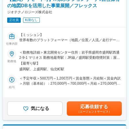
への異動の道もあり、長期的にキャリア形成ができます。まずは
【開催日時】
の地図DBを活用した事業展開／フレックス
入社後1年で店長昇格を目指していただきます。
8/6 (木) 17:00～20:00
ジオテクノロジーズ株式会社
8/13 (木) 17:00～20:00
■組織構成：
8/18 (火) 17:00～20:00
正社員
転勤なし
1店舗あたり店長1名、スタッフ5～15名で運営。チームワークを
8/20 (木) 17:00～20:00
重視し相談しやすい環境◎
8/25 (火) 17:00～20:00
※ご応募時、参加可能日時をお知らせください。
【ミッション】
変更の範囲：会社の定める業務
世界有数のプラットフォーマー（地図／位置／人流／走行データ
仕事内容
■具体的には：
や画像等）である当社にて、来たるべく「メタバース」「自動運
◇お客様対応
転」「IoT]「ジオマーケティング」等、次世代社会の創出に向け
＜勤務地詳細＞東北開発センター住所：岩手県盛岡市盛岡駅西通
・新規契約・機種変更の受付および提案
て、共鳴かつ事業を加速させられる仲間を積極的に募集をしてお
2-9-1 マリオス 勤務地最寄駅：JR線／盛岡駅受動喫煙対策：屋内
・料金プラン、楽天ポイント活用、楽天カード、各種サービスの
ります。ご志向やご経歴を考慮しポジションを決定致します。
勤務地
喫煙可能場所あり変更の範囲：会社の定める事業所（リモートワ
【最寄り駅】
案内
ーク含む）
盛岡駅、上盛岡駅、仙北町駅
・スマホの初期設定・データ移行サポート
自社で保有するビッグデータ（地図/位置/人流/走行データや画像
・問い合わせ対応
等）を活用し、次世代社会に向けて、新規事業・研究開発を強化
＜予定年収＞500万円～1,200万円＜賃金形態＞月給制＜賃金内訳
◇店舗運営
しており、既にいくつもの壮大なプロジェクトに着手している
＞月額（基本給）：270,000円～700,000円＜月給＞270,000円～
・店舗での電話応対
中、複数事業部で多様なポジションを採用する予定です。
給与
700,000円＜昇給有無＞有＜残業手当＞有＜給与補足＞※上記年収
・在庫管理、売り場づくり、POP作成
はあくまで想定になります。現年収や経験を考慮し決定します。■
・KPI管理・数値振り返り
【想定ポジション】
賞与：年2回（6月、12月）■昇給：年1回賃金はあくまでも目安の
・店舗会議・研修への参加
・フロントエンドエンジニア
金額であり、選考を通じて上下する可能性があります。月給(月額)
応募依頼する
・キャンペーン企画など、集客に向けた取り組み
・サーバサイドエンジニア
気になる
は固定手当を含めた表記です。
（エージェントサービス）
・UI/UXデザイナー
■キャリアパス：
・WEBエンジニア
スタッフ（R CREW）から店長を経てRSV（スーパーバイザー）
・AIエンジニア
へステップアップが可能です。RSV経験後はマネジメントや本部
・システムエンジニア