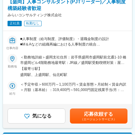
【盛岡】人事コンサルタント(PJTリーダー)／人事制度
・「生涯顧客（お客さま）」「チームコンサルティング」「実
構築経験者歓迎
行・実現支援」…お客さまの「計画立案ではなく、成功実現」の
ために、共に考え・行動し、チームでお客さまの期待を超える付
みらいコンサルティング株式会社
加価値を提供し続けることで、共創パートナーとなることを目指
正社員
転勤なし
しています。
＜同社の特徴＞
■人事制度（給与制度、評価制度）・退職金制度の設計
・各分野の専門家や実務コンサルタントが顧客に合わせたプロジ
■M＆Aなどの組織再編における人事制度の統合
ェクトチームを結成し、顧客の経営課題にあらゆる角度から的確
仕事内容
■役員報酬制度・人材開発の設計
なアドバイスを行い、企業のニーズに最適なコンサルティングを
■人事関連したセミナー・執筆業務
＜勤務地詳細＞盛岡支社住所：岩手県盛岡市盛岡駅前北通1-10 橋
提供します。
■その他、人事施策全般に関するアドバイス
市盛岡ビル4階勤務地最寄駅：JR線／盛岡駅受動喫煙対策：屋内
・チームコンサルティングを主眼に置いて企業支援を行っている
勤務地
全面禁煙変更の範囲：会社の定める事業所
ため幅広い経験を積むことができます。
【最寄り駅】
＜魅力ポイント＞
・スタッフ全員が「全体最適」の視点を持って仕事を行うため、
盛岡駅、上盛岡駅、仙北町駅
・「圧倒的なお客さま志向」「当事者意識」「成長志向」…自己
コミュニケーションのズレも防ぐことができています。そのため
実現の中に社会貢献の要素が多い人材が集結。
＜予定年収＞600万円～1,100万円＜賃金形態＞月給制＜賃金内訳
チームコンサルティングならではのシナジー効果が生み出せ、顧
・「生涯顧客（お客さま）」「チームコンサルティング」「実
＞月額（基本給）：319,400円～591,000円固定残業手当/月：
客満足度も高いです。
行・実現支援」…お客さまの「計画立案ではなく、成功実現」の
給与
74,200円～137,200円（固定残業時間30時間0分/月）超過した時
ために、共に考え・行動し、チームでお客さまの期待を超える付
間外労働の残業手当は追加支給＜月給＞393,600円～728,200円
変更の範囲：会社の定める業務
加価値を提供し続けることで、共創パートナーとなることを目指
（一律手当を含む）＜昇給有無＞有＜残業手当＞有＜給与補足＞※
しています。
給与には30時間分の固定残業代を含む/超過分は全額支給※経験・
応募依頼する
気になる
能力など考慮の上、決定いたします。■昇給：年1回■賞与：年2回
（エージェントサービス）
＜同社の特徴＞
（2ヶ月×2回）賃金はあくまでも目安の金額であり、選考を通じ
・各分野の専門家や実務コンサルタントが顧客に合わせたプロジ
て上下する可能性があります。月給(月額)は固定手当を含めた表記
ェクトチームを結成し、顧客の経営課題にあらゆる角度から的確
です。