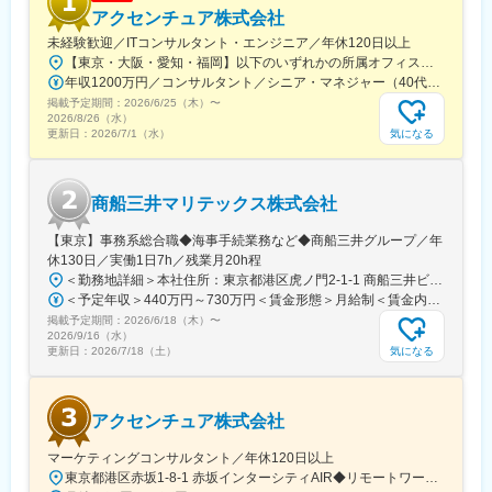
す。
アクセンチュア株式会社
未経験歓迎／ITコンサルタント・エンジニア／年休120日以上
■魅力：
【東京・大阪・愛知・福岡】以下のいずれかの所属オフィスもしくは各エリアのプロジェクト先 所属オフィス：■赤坂インターシティ■関西オフィス■アクセンチュア・アドバンスト・テクノロジーセンター名古屋■福岡オフィス※詳細は勤務地一覧よりご覧いただけます。※所属オフィスを問わずプロジェクトにより、国内出張、海外出張の可能性があります【魅力ポイント│世界の知恵を活用】世界中のベストプラクティスがデータベースに集約されており、数多くの事例や社員の知恵を活用できます。日本では前例のない案件でも、世界各国の社員からオンライン・オフライン（海外出張）問わず、気軽にアドバイスを受けることができます。★ この求人のPOINT ★￣￣V￣￣￣￣￣￣￣￣￣＃世界約78万人規模の大手基盤で安定性◎若手から裁量大きく挑戦・成長できる環境＃土日祝休／連続5日以上の休暇取得も可能！／フルフレックス（コアタイムなし）＃コンサル・IT未経験者向けの手厚い研修◎／メンター制度もあるため安心してチャレンジOK！
・さまざまな理由で社会復帰を諦めていた方も、在宅勤務という
年収1200万円／コンサルタント／シニア・マネジャー（40代） 年収1000万円／テクノロジーアーキテクト（30代）
働き方により、今の場所のまま家庭と仕事を両立し、築きあげて
掲載予定期間：
きたキャリアを生かしていただくことが可能です。
2026/6/25（木）
〜
2026/8/26（水）
・お子様の事情などで急に休んだ時でも、別の在宅秘書の方がし
気になる
更新日：
2026/7/1（水）
っかりその日の業務を引き継いでくれる万全のバックアップ体制
があります。
・同僚に感謝の声を届けるピアボーナスシステム「ARIGATO Now
商船三井マリテックス株式会社
Point」や定期的なフィードバックの機会などを通じて、普段の頑
張りへの評価をもらいながら、モチベーションの維持・向上が可
【東京】事務系総合職◆海事手続業務など◆商船三井グループ／年
能です。
休130日／実働1日7h／残業月20h程
＜勤務地詳細＞本社住所：東京都港区虎ノ門2-1-1 商船三井ビル勤務地最寄駅：東京メトロ銀座線／虎ノ門駅受動喫煙対策：屋内全面禁煙変更の範囲：会社の定める事業所
＜予定年収＞440万円～730万円＜賃金形態＞月給制＜賃金内訳＞月額（基本給）：291,800円～487,000円＜月給＞291,800円～487,000円＜昇給有無＞有＜残業手当＞有＜給与補足＞※上記想定年収には賞与3ヶ月分を含みます。金額は目安の金額であり、これまでのご経験・スキル・現年収等を総合的に考慮し決定いたします。■昇給：年1回■賞与：3ヶ月分（前年度実績）賃金はあくまでも目安の金額であり、選考を通じて上下する可能性があります。月給(月額)は固定手当を含めた表記です。
掲載予定期間：
2026/6/18（木）
〜
2026/9/16（水）
気になる
更新日：
2026/7/18（土）
アクセンチュア株式会社
マーケティングコンサルタント／年休120日以上
東京都港区赤坂1-8-1 赤坂インターシティAIR◆リモートワーク相談可◆当面転勤なし＜アクセス＞東京メトロ銀座線、南北線「溜池山王駅」直結東京メトロ千代田線、丸ノ内線「国会議事堂前駅」直結※変更の範囲：会社の定める事業所※受動喫煙対策：屋内全面禁煙◆ この求人のPOINT ◆￣￣V￣￣￣￣￣￣￣￣￣＃世界約78万人規模の大手基盤で安定性◎裁量大きく挑戦・成長できる環境＃土日祝休／連続5日以上の休暇取得も可能！／フルフレックス（コアタイムなし）＃各国から集結したノウハウを活用して、国内の先駆けとなる提案もできる