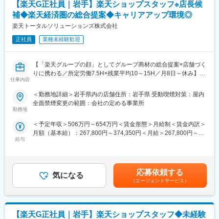
【楽天G正社員｜岩手】楽天ショップスタッフ※店長候
への異動の道もあり、長期的にキャリア形成ができます。まずは
・プロダクトオーナー／プロダクトマネジャー
補◆楽天経済圏の総合提案◆キャリアアップ環境◎
入社後1年で店長昇格を目指していただきます。
・インフラエンジニア
・システムアーキテクト
楽天トータルソリューションズ株式会社
■組織構成：
・社内SE、QAエンジニア
正社員
業種未経験歓迎
1店舗あたり店長1名、スタッフ5～15名で運営。チームワークを
重視し相談しやすい環境◎
■業務の詳細
・コンシューマー向けスマートフォンアプリ開発（ポイ活アプリ
【「楽天グループの顔」としてグループ商材の総合提案×店舗づく
変更の範囲：会社の定める業務
『トリマ』等）
りに携わる／所定労働7.5H×残業平均10～15H／月8日～休み】
・法人向けSaaSサービス開発（物流業界向け次世代地図アプリ
仕事内容
楽天モバイルショップへ来店されるお客様に、スマートフォン・
等）
料金プラン・楽天カード・楽天市場・楽天ポイントなど、楽天経
＜勤務地詳細＞岩手県内の店舗住所：岩手県 受動喫煙対策：屋内
・法人向けのプロフェッショナルサービス開発（CASE/MaaS/先
済圏のサービスを総合的にご提案します。
全面禁煙変更の範囲：会社の定める事業所
進運転支援/自動運転/ジオマーケティング等）
単なる携帯販売ではなく、楽天グループ唯一の対面チャネルとし
勤務地
・次世代地図システム開発・研究開発（AI/ディープラーニング/画
て、お客様の生活を豊かにするトータルサポートを行うポジショ
像認証/自然言語処理等）
＜予定年収＞506万円～654万円＜賃金形態＞月給制＜賃金内訳＞
ンです。
月額（基本給）：267,800円～374,350円＜月給＞267,800円～
当社保有するビッグデータは無限の可能性を秘めており様々な社
給与
374,350円＜昇給有無＞有＜残業手当＞有＜給与補足＞※賞与年2
■具体的には：
会問題の解決に貢献しています。例：MaaS／CASE／カーナビゲ
回※別途インセンティブ支給あり賃金はあくまでも目安の金額であ
◇お客様対応
ーション／事故防止／エリアマーケティング・広告／ドローンの
り、選考を通じて上下する可能性があります。月給(月額)は固定手
・新規契約・機種変更の受付および提案
空間情報／運送・輸送・営業車向けの業務支援／観光案内／設備
当を含めた表記です。
・料金プラン、楽天ポイント活用、楽天カード、各種サービス案
応募依頼する
管理／防災・災害／不動産や店舗案内／経費精算／行政支援／ゲ
気になる
内
（エージェントサービス）
ーム／交通計画
・スマホ初期設定・データ移行サポート
・問い合わせ対応
変更の範囲：会社の定める業務
【楽天G正社員｜岩手】楽天ショップスタッフ◆未経験
◇店舗運営