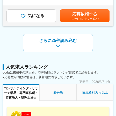
す。
支給＜月給＞289,110円（一律手当を含む）＜昇給有無＞無＜残
変更の範囲：会社の定める業務
業手当＞有＜給与補足＞※上記みなし時間外勤務手当額を超える時
■業務内容：
間外労働分については追加で支給する。※上記は標準業績賞与込み
応募依頼する
複数（3名～5名程度）のパートナー（一般企業の役員クラス）へ
気になる
の金額となります。賃金はあくまでも目安の金額であり、選考を
（エージェントサービス）
の在宅秘書業務
通じて上下する可能性があります。月給(月額)は固定手当を含めた
・秘書業務全般、スケジュール管理、会食セッティング、ご案
表記です。
内、お礼状作成
・出張手配（国内、国外）、電話、メール対応、アポイント調整
・慶弔関係、贈答品手配、経費請求書処理、名刺管理、会議運営
さらに25件読み込む
補助
■英語利用について：
担当パートナーやクライアントにより、英語の使用頻度が変わり
ます。
アサインによってはほとんど使わないこともありますので、あら
人気求人ランキング
かじめご了承ください。
dodaに掲載中の求人を、応募数順にランキング形式でご紹介します。
※応募数が同数の場合は、新着順に表示しています。
■就業環境：
更新日：
2026/8/7（金）
ワーキングマザーがキャリアを継続し活躍中。
コンサルティング・リサ
ご事情により短時間の中抜けや、お子様のお世話がひと段落して
岩手県
固定給25万円以上
ーチ業界・専門事務所・
から業務を再開する等、柔軟な働き方が可能になっています。
監査法人・税理士法人
月1回（現在は木曜日）の出勤日の朝に出発し、午前10:30までに
東京オフィスに到着、定例会議に参加可能な方が対象。
オフィス出社日は、研修や定例ミーティングを通した情報交換
や、担当パートナーとの対面による関係構築の場になっていま
New