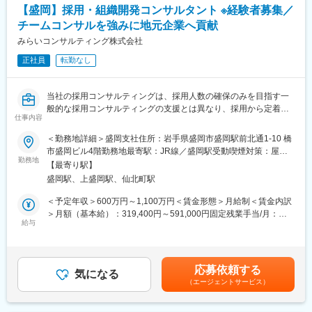
・新規顧客に向けた事業承継コンサル業務
・在庫管理、売り場づくり、POP作成
【盛岡】採用・組織開発コンサルタント ※経験者募集／
・法人オーナーへ向けた辻本郷のグループソリューション提案
・KPI管理・数値振り返り
チームコンサルを強みに地元企業へ貢献
（保険・不動産・М＆A・ITソフト提案） など
・店舗会議・研修への参加
みらいコンサルティング株式会社
・キャンペーン企画など、集客に向けた取り組み
上記の中から、経験や希望を考慮してお任せできるところから業
正社員
転勤なし
務をお願いいたします。
■キャリアパス：
スタッフ（R CREW）から店長を経てRSV（スーパーバイザー）
マネジメント業務(いずれも共通でマネジメント職で採用となった
へステップアップが可能です。RSV経験後はマネジメントや本部
当社の採用コンサルティングは、採用人数の確保のみを目指す一
場合)
への異動の道もあり、長期的にキャリア形成ができます。まずは
般的な採用コンサルティングの支援とは異なり、採用から定着ま
仕事内容
・担当ユニットの管理(売上、目標など)
入社後1年で店長昇格を目指していただきます。
で幅広く取扱います。VUCAの時代だからこそ、採用プロセスは
・メンバーフォロー等
企業内での自走化が必要であり、採用ファーストで取組まれる企
＜勤務地詳細＞盛岡支社住所：岩手県盛岡市盛岡駅前北通1-10 橋
■組織構成：
業を当社では実行実現支援します。
市盛岡ビル4階勤務地最寄駅：JR線／盛岡駅受動喫煙対策：屋内
■特徴：
1店舗あたり店長1名、スタッフ5～15名で運営。チームワークを
勤務地
全面禁煙変更の範囲：会社の定める事業所
【最寄り駅】
＜チーム連携＞
重視し相談しやすい環境◎
また、採用後は「組織づくり・チームづくり」を通じて組織を活
盛岡駅、上盛岡駅、仙北町駅
税務に関わる様々な分野のエキスパートが集結し、案件によって
性化し、働く人や組織の可能性を引き出すことで、企業の持続可
は、
変更の範囲：会社の定める業務
能な変革・成長支援をします。ディスカッションやインタビュー
＜予定年収＞600万円～1,100万円＜賃金形態＞月給制＜賃金内訳
チームを組んで業務を進めることもあります。チーム連携を通じ
を通して本当に解決すべき課題を特定し、課題解決に向けた研修
＞月額（基本給）：319,400円～591,000円固定残業手当/月：
て、他のエキスパートによる協力と刺激を受けながら自身の専門
やワークショップ、プロジェクトの企画から実行支援までを行い
給与
74,200円～137,200円（固定残業時間30時間0分/月）超過した時
スキルを磨くことが出来る環境です。
ます。
間外労働の残業手当は追加支給＜月給＞393,600円～728,200円
（一律手当を含む）＜昇給有無＞有＜残業手当＞有＜給与補足＞※
＜広範囲な取り扱い業務＞
■求職者から選ばれる方法を明確化
給与には30時間分の固定残業代を含む/超過分は全額支給※経験・
応募依頼する
中小企業が主な顧問先になりますが、医療法人、公益法人、社会
会社の現状、採用市場（求職者心理）を正しく理解し、現状との
気になる
能力、現年収など考慮の上、決定いたします■昇給：年1回■賞
福祉法人、地方公共団体、海外法人、そして個人と、幅広いお客
（エージェントサービス）
ギャップを認識することで、人手不足で悩んでいる会社の『人材
与：年2回（2ヶ月×2回）賃金はあくまでも目安の金額であり、選
様に対して、税務サービスを提供しています。お仕事を通じて、
採用』を成功へと導きます。
考を通じて上下する可能性があります。月給(月額)は固定手当を含
幅広い分野での税務・会計業務を経験出来ます。