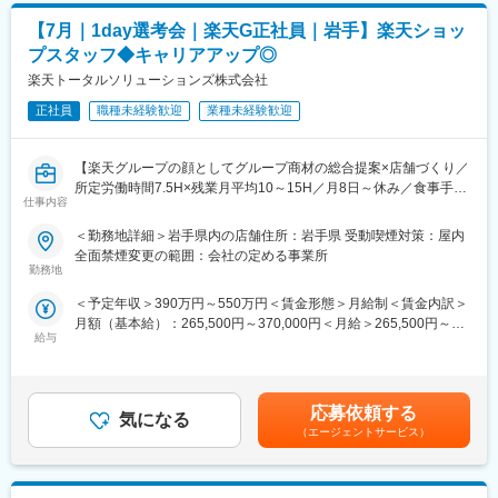
・PRDの作成、ユーザストーリーの作成、要求定義
【7月｜1day選考会｜楽天G正社員｜岩手】楽天ショッ
・マイルストーンの設定や開発イベントへの参加、運営
プスタッフ◆キャリアアップ◎
・チームメンバーの進捗状況を上位層にレポートし、適宜業務改
善
楽天トータルソリューションズ株式会社
・成果物の確認、マニュアル作成、本番業務への導入
正社員
職種未経験歓迎
業種未経験歓迎
・開発チームのチームビルディング・開発物の品質管理
・BPとのコミュニケーションや計画策定、納品物の受け入れ
・リリースに向けた運用テストの計画、実施、レポーティング
【楽天グループの顔としてグループ商材の総合提案×店舗づくり／
所定労働時間7.5H×残業月平均10～15H／月8日～休み／食事手当
■配属先：
仕事内容
あり】
人員は7名で構成されています。
楽天モバイルショップに来店されるお客様へ、スマートフォン・
＜勤務地詳細＞岩手県内の店舗住所：岩手県 受動喫煙対策：屋内
料金プラン・楽天カード・楽天市場・楽天ポイントなど、楽天経
全面禁煙変更の範囲：会社の定める事業所
■開発環境：
済圏の幅広いサービスを総合的にご提案します。単なる携帯販売
勤務地
Confluence、Jira、Figma
ではなく、楽天グループ唯一の対面チャネルとして、お客様の生
＜予定年収＞390万円～550万円＜賃金形態＞月給制＜賃金内訳＞
活をより豊かにするトータルサポートを行うポジションです。
■ポジションの魅力：
月額（基本給）：265,500円～370,000円＜月給＞265,500円～
・地図の知識がなくとも、その知識に明るいメンバーもサポート
給与
370,000円＜昇給有無＞有＜残業手当＞有＜給与補足＞※賞与年2
【今回の選考会の特徴】
しますので、これまでの経験・スキルを最大限に発揮していただ
回※その他手当：食事手当※別途インセンティブ支給あり賃金はあ
・最短1日で内々定も可能！
ける環境を提供いたします。
くまでも目安の金額であり、選考を通じて上下する可能性があり
・Web開催のため、全国どこからでも参加可能
ます。月給(月額)は固定手当を含めた表記です。
・未経験の方も歓迎！充実した研修制度あり
応募依頼する
■東北開発センターについて：
気になる
（エージェントサービス）
当社では、盛岡市にある当社東北開発センターで、デジタル地図
【選考会の概要】
の制作に必要な情報の収集からデータ入力、チェック、製品デー
・形式： Web開催（事前に企業セミナー動画をご視聴いただきま
タ向けの変換に至るまでの一連の制作工程を行っています。
す）