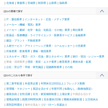
北海道
青森県
宮城県
秋田県
山形県
福島県
ほかの業種で探す
IT・通信業界
インターネット・広告・メディア業界
メーカー（機械・電気）業界
メーカー（素材・化学・食品・化粧品・その他）業界
商社業界
医薬品・医療機器・ライフサイエンス・医療系サービス
金融業界
建設・プラント・不動産業界
人材サービス・アウトソーシング業界・コールセンター
小売業界
外食産業・飲食業界
運輸・物流業界
エネルギー（電力・ガス・石油・新エネルギー）業界
旅行・宿泊・レジャー業界
警備・清掃業界
理容・美容・エステ業界
教育業界
農林水産・鉱業
公社・官公庁・学校・研究施設
冠婚葬祭業界
その他
ほかのこだわり条件で探す
第二新卒歓迎
外資系企業
年間休日120日以上
フレックス勤務
管理職・マネジャー
英語を活かす
学歴不問
転勤なし（勤務地限定）
服装自由
女性活躍
社宅・家賃補助制度
上場企業
中国語を活かす
退職金制度
残業20時間未満
完全週休2日制
職種未経験歓迎
土日祝休み
原則定時退社
海外出張あり
U・Iターン支援あり