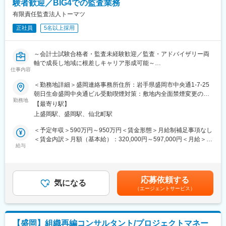
験者歓迎／BIG4での監査業務
■大学や自治体、企業等に対する官民連携事業
入社後1年で店長昇格を目指していただきます。
■行政政策支援のための実態調査や普及支援
有限責任監査法人トーマツ
■上記のほか、地方創生/産業振興全般に係る事業立案、推進
■組織構成：
正社員
5名以上採用
1店舗あたり店長1名、スタッフ5～15名で運営。チームワークを
重視し相談しやすく協力し合える職場環境です。
【（2）大企業・中堅・中小企業を対象とした経営コンサルティン
～会計士試験合格者・監査未経験歓迎／監査・アドバイザリー両
グ】
■当社について：
軸で成長し地域に根差しキャリア形成可能～
東北エリアを中心に民間企業が抱える様々な経営課題に対する経
当社は2023年2月に設立された楽天グループ100％出資の新会社
仕事内容
営コンサルティングサービスを提供しています。
で、事業運営に必要な企画、立ち上げ、コンサルティング、オペ
■Uターン、Iターン
＜勤務地詳細＞盛岡連絡事務所住所：岩手県盛岡市中央通1-7-25
昨今は人手不足や働き方改革を背景とした人事労務管理や業務の
レーション管理、システム・インフラ整備までを一括して提供し
東北ご出身の方のUターンの方を歓迎します。ご出身の地域に根
朝日生命盛岡中央通ビル受動喫煙対策：敷地内全面禁煙変更の範
効率化、会計面でのコンプライアンスの強化、サステナビリティ
ています。
差した会計監査、アドバイザリーに是非ご挑戦ください。もとよ
勤務地
囲：会社の定める事業所（リモートワーク含む）
など経営管理における幅広い課題の解決が求められています。
【最寄り駅】
り、Iターンの方も同様に歓迎します。
変更の範囲：会社の定める業務
上盛岡駅、盛岡駅、仙北町駅
■全社ビジョン・中期経営計画・事業計画の策定
■職務内容
＜予定年収＞590万円～950万円＜賃金形態＞月給制補足事項なし
■管理会計・原価管理制度構築
会計監査業務、会計監査に関連する業務をお任せいたします。
＜賃金内訳＞月額（基本給）：320,000円～597,000円＜月給＞
■組織・人事制度の策定や運用
・会計監査業務（金融商品取引法、会社法監査等に基づく監査業
給与
320,000円～597,000円＜昇給有無＞有＜残業手当＞有＜給与補足
■情報システム・業務プロセス（デジタルトランスフォーメーショ
務）
＞経験やスキルを考慮し、同社規定により決定します。■月給制■
ン含む）
・システム監査
昇格：年1回（10月）※能力査定の上、決定します。想定ランク：
■内部統制・ガバナンス
・株式上場支援
スタッフ、シニアスタッフ、マネジャーランク「マネジャー」は
■IPO
応募依頼する
・各種アドバイザリーサービス
気になる
管理監督者に該当するため、深夜時間帯を除き時間外手当の支給
■M&A（財務税務デューディリジェンス・M&A後の統合業務等）
（エージェントサービス）
【変更の範囲：会社の定める範囲で変更の可能性あり】
はありません賃金はあくまでも目安の金額であり、選考を通じて
■事業承継
上下する可能性があります。月給(月額)は固定手当を含めた表記で
■サステナビリティ
■魅力
す。
■その他経営管理基盤整備全般に関するコンサルティング
【専門性を高め、連携し助け合う風土】各法人が専門性を高め、
【盛岡】組織再編コンサルタント/プロジェクトマネー