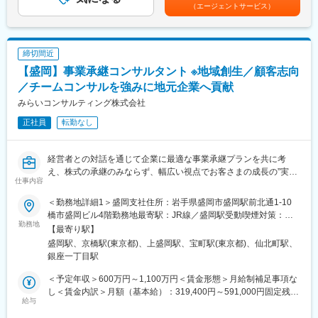
手当＞有＜給与補足＞■昇給年1回、インセンティブ制度：年4回
・国内店舗で店長を経験した後に、海外店舗へチャレンジする社
（エージェントサービス）
（店舗の目標達成時に支給）■モデル例:・入社2年目24歳・店長
員も多数います。
■職務内容：現場を理解しチームを導く店長
職/(インセンティブ含む年俸)470万円・入社5年目27歳・SV職/(イ
・将来の独立を見据え、店舗経営を一通り学びたい方にもぴった
・調理、仕込み、ホール業務の理解およびフォロー
ンセンティブ含む年俸)580万円・入社8年目30歳・ブロック長
りの環境です！
・売上金・原価・食材管理
職/(インセンティブ含む年俸)660万円賃金はあくまでも目安の金額
締切間近
・店舗の衛生・品質管理
であり、選考を通じて上下する可能性があります。月給(月額)は固
■働きやすさ：
・スタッフ育成、チームマネジメント
【盛岡】事業承継コンサルタント ※地域創生／顧客志向
定手当を含めた表記です。
・月8～9休／深夜営業基本なし
・シフト管理・労務管理
／チームコンサルを強みに地元企業へ貢献
・休日出勤などもブロック長、SVがサポートしていますのでエリ
・店舗の経営戦略立案・実行
みらいコンサルティング株式会社
ア内で人員を補い合い、適正な運営を実現しています。
「自分だけができる」ではなく、スタッフ一人ひとりの気づきや
正社員
転勤なし
■インセンティブ制度／年4回
強みを引き出し、店の文化として定着させることが、店長の重要
・四半期毎の店舗ランキングにより決まります。※年間で最大100
な役割です。
万
経営者との対話を通じて企業に最適な事業承継プランを共に考
■キャリアパス：
え、株式の承継のみならず、幅広い視点でお客さまの成長の”実
■こんな方におすすめ：
仕事内容
・店長 → SV（1～2年で昇格するケース多数）→ エリアマネージ
現”を支援します。
・国内外に活躍のフィールドをお求めの方
ャー／ブロック長
＜勤務地詳細1＞盛岡支社住所：岩手県盛岡市盛岡駅前北通1-10
・安定企業で長期的にキャリアを築きたい方
・人事／人材育成／労務／広報などの管理部門職
■仕事内容：
橋市盛岡ビル4階勤務地最寄駅：JR線／盛岡駅受動喫煙対策：屋
・若いうちから実力でキャリアアップしていきたい方
・商品開発／店舗開発
地域に拠点を置くファミリービジネス企業から、IPOを目指す成長
勤務地
内全面禁煙＜勤務地詳細2＞本社住所：東京都中央区京橋2-2-1 京
【最寄り駅】
・海外事業部（国内店舗で店長経験後、海外で活躍する社員も多
企業まで、幅広い業種・企業規模のクライアントがいます。
橋エドグラン19F勤務地最寄駅：東京メトロ銀座線／京橋駅受動
盛岡駅、京橋駅(東京都)、上盛岡駅、宝町駅(東京都)、仙北町駅、
変更の範囲：会社の定める業務
数）
経営者との対話を通じて企業に最適な事業承継プランを共に考
喫煙対策：屋内全面禁煙変更の範囲：会社の定める事業所
銀座一丁目駅
※いずれも社内公募制度による実例のあるキャリアです
え、株式の承継のみならず、幅広い視点でお客様の成長の”実現”を
※「店長＝ゴール」ではなく、その先を見据えた挑戦が可能です
支援します。事業承継・組織再編の実施により顕在化するさまざ
＜予定年収＞600万円～1,100万円＜賃金形態＞月給制補足事項な
まな経営課題に、公認会計士・税理士・社会保険労務士・司法書
し＜賃金内訳＞月額（基本給）：319,400円～591,000円固定残業
■働きやすさ：
士などの専門家がお客さまに合わせたプロジェクトチ ームを結成
給与
手当/月：74,200円～137,200円（固定残業時間30時間0分/月）超
・月8～9休／深夜営業基本なし
し、あらゆる角度から的確なアドバイスを行いながら、最適な承
過した時間外労働の残業手当は追加支給＜月給＞393,600円～