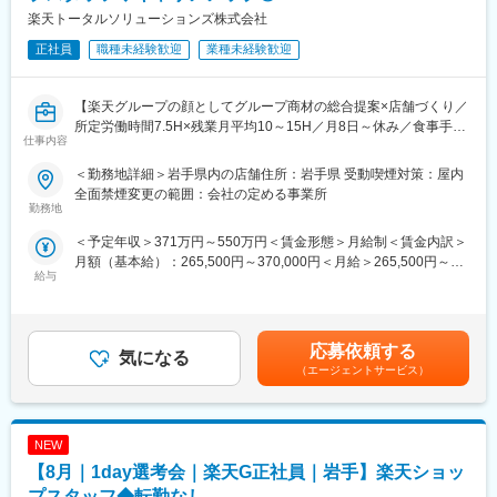
楽天トータルソリューションズ株式会社
正社員
職種未経験歓迎
業種未経験歓迎
【楽天グループの顔としてグループ商材の総合提案×店舗づくり／
所定労働時間7.5H×残業月平均10～15H／月8日～休み／食事手当
仕事内容
あり】
楽天モバイルショップに来店されるお客様へ、スマートフォン・
＜勤務地詳細＞岩手県内の店舗住所：岩手県 受動喫煙対策：屋内
料金プラン・楽天カード・楽天市場・楽天ポイントなど、楽天経
全面禁煙変更の範囲：会社の定める事業所
済圏の幅広いサービスを総合的にご提案します。単なる携帯販売
勤務地
ではなく、楽天グループ唯一の対面チャネルとして、お客様の生
＜予定年収＞371万円～550万円＜賃金形態＞月給制＜賃金内訳＞
活をより豊かにするトータルサポートを行うポジションです。
月額（基本給）：265,500円～370,000円＜月給＞265,500円～
給与
370,000円＜昇給有無＞有＜残業手当＞有＜給与補足＞※賞与年2
【今回の選考会の特徴】
回※その他手当：食事手当※別途インセンティブ支給あり賃金はあ
・最短1日で内々定も可能！
くまでも目安の金額であり、選考を通じて上下する可能性があり
・Web開催のため、全国どこからでも参加可能
ます。月給(月額)は固定手当を含めた表記です。
・未経験の方も歓迎！充実した研修制度あり
応募依頼する
気になる
（エージェントサービス）
【選考会の概要】
・形式： Web開催（事前に企業セミナー動画をご視聴いただきま
す）
NEW
・内容： 面接（25分×2回 現場面接/HR面接）
【8月｜1day選考会｜楽天G正社員｜岩手】楽天ショッ
【開催日時】
プスタッフ◆転勤なし