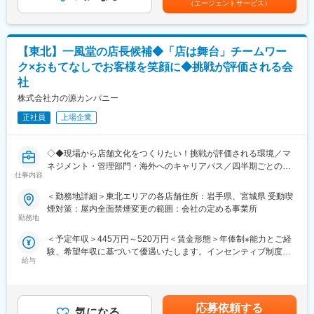
・調理、仕込み、ホール業務
部など本部ポジションへの挑戦も可能。
（エージェントサービス）
（店舗の目標達成時に支給）■モデル例:・入社2年目24歳・店長
・売上金、食材管理
・国内店舗で店長を経験した後に、海外店舗へチャレンジする社
職/(インセンティブ含む年俸)470万円・入社5年目27歳・SV職/(イ
・店舗の衛生管理
員も多数います。
ンセンティブ含む年俸)580万円・入社8年目30歳・ブロック長
・スタッフ育成、シフト管理
・将来の独立を見据え、店舗経営を一通り学びたい方にもぴった
職/(インセンティブ含む年俸)660万円賃金はあくまでも目安の金額
【東北】一風堂の店長候補◆「店は舞台」チームワー
・店舗の経営戦略
りの環境です！
であり、選考を通じて上下する可能性があります。月給(月額)は固
ク×おもてなしでお客様を笑顔に◆挑戦が評価される会
定手当を含めた表記です。
■当社の特徴
■働きやすさ：
社
・お客様一人ひとりに「ちゃんとおいしいラーメンを笑顔で食べ
・月8～9休／深夜営業基本なし
株式会社力の源カンパニー
てもらう」接客
・休日出勤などもブロック長、SVがサポートしていますのでエリ
・「人を大切にする文化」と「頑張りを正当に評価する風土」の
ア内で人員を補い合い、適正な運営を実現しています。
正社員
上場企業
もと、世界に日本の食文化と“おもてなし”を発信！
・目指すのは2028年3月期にグループ売上高500億、営業利益50
■インセンティブ制度／年4回
億以上、約500店舗の展開！国内は毎年10～20、海外は20~30店
・四半期毎の店舗ランキングにより決まります。※年間で最大100
◇◆現場から店舗文化をつくりたい！挑戦が評価される環境／マ
舗の出店を予定しています。
万
ネジメント・管理部門・海外へのキャリアパス／四半期ごとのイ
仕事内容
ンセンティブあり◆◇
■研修：
■こんな方におすすめ：
＜勤務地詳細＞東北エリアの各店舗住所：岩手県、宮城県 受動喫
・入社後はeラーニング「eトレ」や座学研修、OJTで調理・接客
・国内外に活躍のフィールドをお求めの方
おすすめPOINT
煙対策：屋内全面禁煙変更の範囲：会社の定める事業所
から経営ノウハウまで体系的に学べます◎
・安定企業で長期的にキャリアを築きたい方
＼マニュアルではなく“現場での気づき”を文化に！裁量×挑戦の店
勤務地
・社外研修にも積極的で、飲食×ビジネスのスキルを幅広く習得可
・若いうちから実力でキャリアアップしていきたい方
長ポジション／
＜予定年収＞445万円～520万円＜賃金形態＞年俸制※能力とご経
能です。
・接客マニュアルは最小限。現場の“気づき”から生まれるおもてな
験、希望年収に基づいて優遇いたします。インセンティブ制度あ
変更の範囲：会社の定める業務
しを、文化として育てていく役割です
給与
り＜賃金内訳＞年額（基本給）：3,770,400円～4,404,000円固定
■キャリアパス：
・深夜勤務は基本なし＆欠員時はエリアで支え合う体制あり。急
残業手当/月：57,200円～66,800円（固定残業時間25時間0分/月）
・副店長→店長→エリアマネージャー→ブロック長といったマネ
な休日出勤や長時間労働を防ぐ仕組みを整えています
超過した時間外労働の残業手当は追加支給＜月額＞371,400円～
ジメントラインのほか、人事・労務・広報・商品開発・海外事業
・売上・人材育成・店舗づくりへの貢献は、インセンティブでし
433,800円（12分割）（一律手当を含む）＜昇給有無＞有＜残業
部など本部ポジションへの挑戦も可能。
っかり還元（最大年100万円）
応募依頼する
気になる