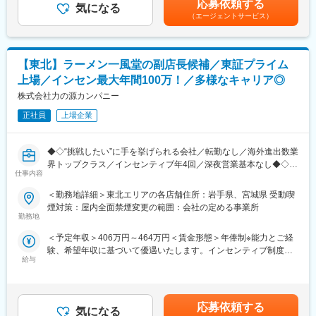
■職務内容
応募依頼する
気になる
手当＞有＜給与補足＞■昇給年1回、インセンティブ制度：年4回
・調理、仕込み、ホール業務
■当社について
（エージェントサービス）
（店舗の目標達成時に支給）■モデル例:・入社2年目24歳・店長
・売上金、食材管理
目指すのは2028年3月期にグループ売上高500億、営業利益50億
職/(インセンティブ含む年俸)470万円・入社5年目27歳・SV職/(イ
・店舗の衛生管理
以上、約500店舗の展開！国内は毎年10～20、海外は20~30店舗
ンセンティブ含む年俸)580万円・入社8年目30歳・ブロック長
・スタッフ育成、シフト管理
の出店を予定しています。
職/(インセンティブ含む年俸)660万円賃金はあくまでも目安の金額
【東北】ラーメン一風堂の副店長候補／東証プライム
・店舗の経営戦略
であり、選考を通じて上下する可能性があります。月給(月額)は固
上場／インセン最大年間100万！／多様なキャリア◎
定手当を含めた表記です。
■当社の特徴
株式会社力の源カンパニー
・お客様一人ひとりに「ちゃんとおいしいラーメンを笑顔で食べ
てもらう」接客
正社員
上場企業
・「人を大切にする文化」と「頑張りを正当に評価する風土」の
もと、世界に日本の食文化と“おもてなし”を発信！
◆◇“挑戦したい”に手を挙げられる会社／転勤なし／海外進出数業
・目指すのは2028年3月期にグループ売上高500億、営業利益50
界トップクラス／インセンティブ年4回／深夜営業基本なし◆◇
億以上、約500店舗の展開！国内は毎年10～20、海外は20~30店
仕事内容
舗の出店を予定しています。
■おすすめPOINT ＼世界的人気ブランドで“おもてなし”を極める
＜勤務地詳細＞東北エリアの各店舗住所：岩手県、宮城県 受動喫
店舗マネジメント職／
■研修：
煙対策：屋内全面禁煙変更の範囲：会社の定める事業所
・「一風堂」直営店の副店長候補！マニュアルよりも「人」を大
・入社後はeラーニング「eトレ」や座学研修、OJTで調理・接客
勤務地
切する社風◎
から経営ノウハウまで体系的に学べます◎
＜予定年収＞406万円～464万円＜賃金形態＞年俸制※能力とご経
・深夜勤務は基本なし＆欠員時はエリアで支え合う体制で、急な
・社外研修にも積極的で、飲食×ビジネスのスキルを幅広く習得可
験、希望年収に基づいて優遇いたします。インセンティブ制度あ
休日出勤や長時間労働を防ぐ仕組みあり◎
能です。
給与
り＜賃金内訳＞年額（基本給）：3,549,600円～3,928,800円固定
・売上や店舗運営への貢献はインセンティブでしっかり還元、最
残業手当/月：43,100円～59,600円（固定残業時間20時間0分/月）
大年100万円も目指せる評価制度です！
■キャリアパス：
超過した時間外労働の残業手当は追加支給＜月額＞338,900円～
・副店長→店長→エリアマネージャー→ブロック長といったマネ
387,000円（12分割）（一律手当を含む）＜昇給有無＞有＜残業
■職務内容
ジメントラインのほか、人事・労務・広報・商品開発・海外事業
応募依頼する
気になる
手当＞有＜給与補足＞■昇給年1回、インセンティブ制度：年4回