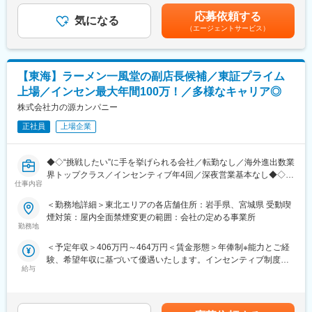
お任せいたします。
「情報発信力」において一番となり、ひいてはお客様とともに一
486,666円（12分割）（一律手当を含む）＜昇給有無＞有＜残業
・調理業務、仕込み、ホール業務
応募依頼する
番になることを掲げております。
気になる
手当＞有＜給与補足＞■昇給年1回、インセンティブ制度：年4回
・売上金管理、食材管理
（エージェントサービス）
（店舗の目標達成時に支給）■モデル例:・入社5年目27歳・SV
・店舗の衛生管理
変更の範囲：無
職/(インセンティブ含む年俸)580万円・入社8年目30歳・ブロック
・スタッフの育成、シフトの管理
長職/(インセンティブ含む年俸)660万円賃金はあくまでも目安の金
・店舗の経営戦略の立案
額であり、選考を通じて上下する可能性があります。月給(月額)は
【東海】ラーメン一風堂の副店長候補／東証プライム
・店舗の売上を高める企画立案
固定手当を含めた表記です。
※店長、SVとしてご活躍いただいた後は、海外事業部、商品開発
上場／インセン最大年間100万！／多様なキャリア◎
部、人材開発部など本部・海外事業へのキャリアパスや独立支援
株式会社力の源カンパニー
制度もございます。
正社員
上場企業
■モデル例:
・入社5年目27歳・SV職/(インセンティブ含む年俸)580万円
◆◇“挑戦したい”に手を挙げられる会社／転勤なし／海外進出数業
・入社8年目30歳・ブロック長職/(インセンティブ含む年俸)660万
界トップクラス／インセンティブ年4回／深夜営業基本なし◆◇
円
仕事内容
■おすすめPOINT ＼世界的人気ブランドで“おもてなし”を極める
■働き方ついて
＜勤務地詳細＞東北エリアの各店舗住所：岩手県、宮城県 受動喫
店舗マネジメント職／
・月8～9休／深夜営業基本なし
煙対策：屋内全面禁煙変更の範囲：会社の定める事業所
・「一風堂」直営店の副店長候補！マニュアルよりも「人」を大
・休日出勤などもブロック長、SVがサポートしていますのでエリ
勤務地
切する社風◎
ア内で人員を補い合い、適正な運営を実現しています。
＜予定年収＞406万円～464万円＜賃金形態＞年俸制※能力とご経
・深夜勤務は基本なし＆欠員時はエリアで支え合う体制で、急な
験、希望年収に基づいて優遇いたします。インセンティブ制度あ
休日出勤や長時間労働を防ぐ仕組みあり◎
■インセンティブ制度／年4回
給与
り＜賃金内訳＞年額（基本給）：3,549,600円～3,928,800円固定
・売上や店舗運営への貢献はインセンティブでしっかり還元、最
・四半期毎の店舗ランキングにより決まります。
残業手当/月：43,100円～59,600円（固定残業時間20時間0分/月）
大年100万円も目指せる評価制度です！
※年間で最大100万／決算賞与（※業績による）2022年度実績20万
超過した時間外労働の残業手当は追加支給＜月額＞338,900円～
～100万
387,000円（12分割）（一律手当を含む）＜昇給有無＞有＜残業