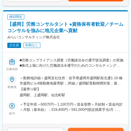
手当を含めた表記です。
当社は新規事業の立ち上げを中心とした経営コンサルティングと
行・実現支援」…お客さまの「計画立案ではなく、成功実現」の
システムの受託開発・SES事業を展開する会社で、現在はプロジ
ために、共に考え・行動し、チームでお客さまの期待を超える付
ェクトマネージャー1名・リーダー1名・メンバー3名の計5名の組
加価値を提供し続けることで、共創パートナーとなることを目指
締切間近
織を構築しています。
しています。
【盛岡】労務コンサルタント ※資格保有者歓迎／チーム
■当社の魅力：
コンサルを強みに地元企業へ貢献
変更の範囲：会社の定める業務
「困った人を助けたい」という思いから新規事業の立ち上げを支
みらいコンサルティング株式会社
援する収益事業と宮城県塩釜市を舞台とする社会貢献事業を展開
正社員
転勤なし
中。戦略立案だけをお手伝いするのではなくお客様と一緒に汗を
かき、共に成功を分かち合うようなご支援を実施。
■労務コンプライアンス調査（労働諸法令の遵守状況調査）の実施
■当社の特徴：
■株式上場に向けた労働諸法令遵守のためのコンサルティング
当社代表は東京で12年間のソフトウェア会社勤務を経て、故郷の
仕事内容
■就業規則など人事労務関連規程のアドバイザリー業務
宮城県に戻ってきました。
■その他会社の労働諸問題に対する対応実務コンサルティング
ビジネス開発を通じて自社が得たノウハウや知見を地域に還元し
＜勤務地詳細＞盛岡支社住所：岩手県盛岡市盛岡駅前北通1-10 橋
ていくfunakuの取組みは、スタートアップとも地方創生とも違っ
市盛岡ビル4階勤務地最寄駅：JR線／盛岡駅受動喫煙対策：屋内
＜魅力ポイント＞
勤務地
た新しい枠組みとなっていくと考えています。
全面禁煙変更の範囲：会社の定める事業所
【最寄り駅】
・「圧倒的なお客さま志向」「当事者意識」「成長志向」…自己
前期は塩釜市を知るためにデスクトップリサーチとフィールドワ
盛岡駅、上盛岡駅、仙北町駅
実現の中に社会貢献の要素が多い人材が集結。
ークを繰り返し実施。
・「生涯顧客（お客さま）」「チームコンサルティング」「実
今期はフィールドワークや当事者へのヒアリングを通じて、地域
＜予定年収＞600万円～1,100万円＜賃金形態＞月給制＜賃金内訳
行・実現支援」…お客さまの「計画立案ではなく、成功実現」の
の課題の内在化にチャレンジしました。現在は塩釜市の不のメカ
＞月額（基本給）：319,400円～591,000円固定残業手当/月：
ために、共に考え・行動し、チームでお客さまの期待を超える付
給与
ニズムの一部を自分たちなりに定義し、解決に向けたITの新規事
74,200円～137,200円（固定残業時間30時間0分/月）超過した時
加価値を提供し続けることで、共創パートナーとなることを目指
業を立ち上げようとしています。
間外労働の残業手当は追加支給＜月給＞393,600円～728,200円
しています。
（一律手当を含む）＜昇給有無＞有＜残業手当＞有＜給与補足＞※
変更の範囲：会社の定める業務
給与には30時間分の固定残業代を含む/超過分は全額支給※経験・