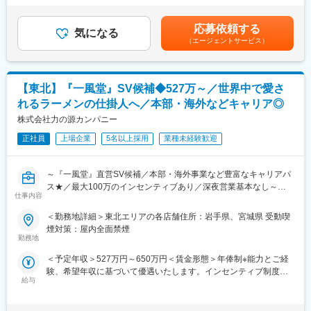
・会計業務支援業務：会計監査や会計処理に関するご相談対応
て決定します。■固定残業制／超過分は別途支給しています。■賞
・事業経営支援業務：事業計画の立案や経営分析、その他経営に
与：年2回■資格手当：5,000円～80,000円（所有している資格に
応募依頼する
関する相談対応
気になる
よる）賃金はあくまでも目安の金額であり、選考を通じて上下す
（エージェントサービス）
・税務申告支援業務：個人、法人の決算手続きや確定申告書作
る可能性があります。月給(月額)は固定手当を含めた表記です。
成、その他相続や贈与にかかる相談対応および申告書作成
■キャリアパス：
【東北】『一風堂』SV候補◆527万～／世界中で愛さ
当法人幹部・所長候補税理士として、お客様の税に関するコンサ
れるラーメンの仕掛人へ／本部・海外などキャリア◎
ルティングや、当法人内の組織運営に取り組んでいただきます。
株式会社力の源カンパニー
■当法人の特徴：
正社員
上場企業
5名以上採用
業種未経験歓迎
◇創業より地域に根差した税理士事務所として、地元のお客様の
決算会計業務を行っています。長年の実績と経験からお客様と信
頼関係を築き上げ、多くのお客様より顧問としてご契約いただい
～『一風堂』直営SV候補／本部・海外事業など豊富なキャリアパ
ております。
ス★／最大100万のインセンティブあり／深夜営業基本なし～
◇現在は、税業務以外の事業承継・MA・相続等の相談業務のほ
仕事内容
か、市区町村などの公会計業務、公益法人業務、顧客への各種相
国内外で約300店舗、世界15の国や地域で展開する世界的ブラン
＜勤務地詳細＞東北エリアの各店舗住所：岩手県、宮城県 受動喫
談に対応できる体制を整えております。岩手県で事業を行う企
ド『一風堂』のSV候補をお任せいたします。
煙対策：屋内全面禁煙
業、経営者様の様々なお悩みに応えるべく、45年以上積み上げて
国内の複数店舗のマネジメントを行っていただき、マーケティン
勤務地
きた実績と、提携している士業ネットワークを駆使して対応して
グや店長の教育など、実際に店舗で店長と一緒に店を磨き続けま
おります。
＜予定年収＞527万円～650万円＜賃金形態＞年俸制※能力とご経
す。
験、希望年収に基づいて優遇いたします。インセンティブ制度あ
■当法人のビジョン：
給与
り＜賃金内訳＞年額（基本給）：4,674,000円～5,000,000円固定
■職務内容
当社では、「わが社の、いわて一番宣言」ということで、「人材
残業手当/月：50,000円～70,000円（固定残業時間30時間0分/月）
入社後はまずは「店長」としてご活躍いただき、その後SV業務を
力」「業務品質」「顧客満足度」「顧客コミュニケーション」
超過した時間外労働の残業手当は追加支給＜月額＞439,500円～