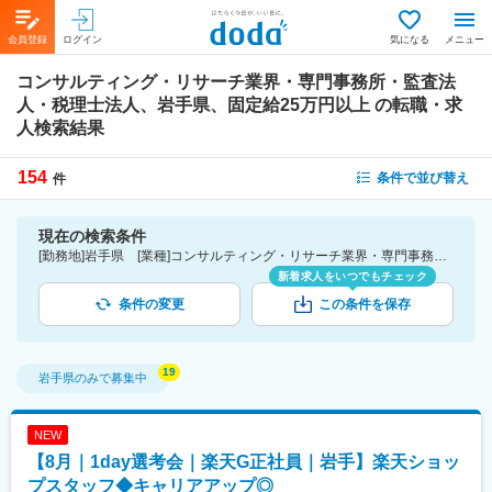
会員登録
ログイン
気になる
メニュー
コンサルティング・リサーチ業界・専門事務所・監査法
人・税理士法人、岩手県、固定給25万円以上
の転職・求
人検索結果
154
条件で並び替え
件
現在の検索条件
[勤務地]岩手県 [業種]コンサルティング・リサーチ業界・専門事務所・監査法人・税理士法人 [詳細条件](待遇・福利厚生)固定給25万円以上
新着求人をいつでもチェック
条件の変更
この条件を保存
岩手県
のみで募集中
NEW
【8月｜1day選考会｜楽天G正社員｜岩手】楽天ショッ
プスタッフ◆キャリアアップ◎