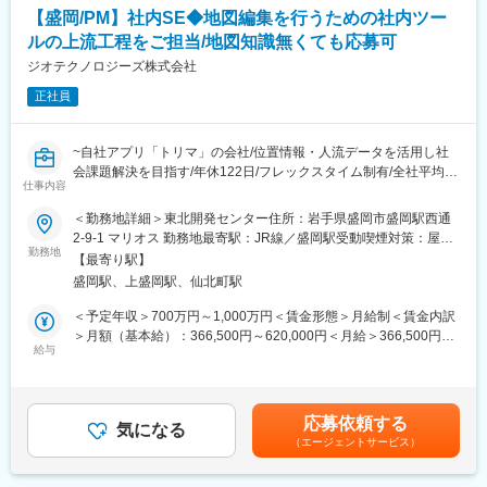
なアドバイスを行い、企業のニーズに最適なコンサルティングを
【盛岡/PM】社内SE◆地図編集を行うための社内ツー
提供します。
ルの上流工程をご担当/地図知識無くても応募可
・チームコンサルティングを主眼に置いて企業支援を行っている
ため幅広い経験を積むことができます。
ジオテクノロジーズ株式会社
・スタッフ全員が「全体最適」の視点を持って仕事を行うため、
正社員
コミュニケーションのズレも防ぐことができています。そのため
チームコンサルティングならではのシナジー効果が生み出せ、顧
客満足度も高いです。
~自社アプリ「トリマ」の会社/位置情報・人流データを活用し社
会課題解決を目指す/年休122日/フレックスタイム制有/全社平均残
変更の範囲：会社の定める業務
仕事内容
業時間20時間程度~
●社内ツールの企画、分析、開発の上流工程をご担当をご担当
＜勤務地詳細＞東北開発センター住所：岩手県盛岡市盛岡駅西通
●PM経験またはBPRのご経験で応募可！
2-9-1 マリオス 勤務地最寄駅：JR線／盛岡駅受動喫煙対策：屋内
●「年休122日×残業20時間程度」でWLBも実現
勤務地
喫煙可能場所あり変更の範囲：会社の定める事業所（リモートワ
【最寄り駅】
ーク含む）
盛岡駅、上盛岡駅、仙北町駅
■業務の概要：
効率的に地図編集を行うための社内ツールの企画、分析、開発の
＜予定年収＞700万円～1,000万円＜賃金形態＞月給制＜賃金内訳
上流工程をご担当いただきます。
＞月額（基本給）：366,500円～620,000円＜月給＞366,500円～
給与
620,000円＜昇給有無＞有＜残業手当＞有＜給与補足＞※上記年収
■業務の詳細：
はあくまで想定になります。現年収や経験を考慮し決定します。■
・地図データ運用にかかわる業務の分析、システム要件定義、設
賞与：年2回（6月、12月）■昇給：年1回賃金はあくまでも目安の
計
金額であり、選考を通じて上下する可能性があります。月給(月額)
応募依頼する
・現在開発を進めている社内システムを運用していく上での業務
気になる
は固定手当を含めた表記です。
（エージェントサービス）
を分析し、最適な運用を提案、要件定義を行っていく業務
・プロジェクト計画、進捗管理
・工程、機能の分析