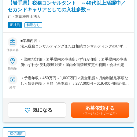
制作現場の管理だけでなく、世界的なプラットフォーマーや国内
【岩手県】税務コンサルタント ～40代以上活躍中／
・内容： 面接（25分×2回 現場面接/HR面接）
外カーメーカー、ナビメーカーをはじめとした数多くのお客様の
セカンドキャリアとしての入社多数～
声を聴きながら、ご要望に応えるコンテンツの提案と実現をして
【開催日時】
辻・本郷税理士法人
いく役割も担っており、地方にありながらグローバルな視点で仕
7/2（木）17:00～20:30
事をしています。
7/5（日）11:00～14:30
正社員
転勤なし
7/7（火）17:00～20:30
変更の範囲：会社の定める業務
7/9（木）17:00～20:30
■業務内容：
7/14（火）17:00～20:30
法人税務コンサルティングまたは相続コンサルティングのいずれ
7/16（木）17:00～20:30
仕事内容
かのまたは両方の業務をお願いします。
7/19（日）11:00～14:30
7/21（火）17:00～20:30
＜勤務地詳細＞岩手県内の事務所いずれか住所：岩手県内の事務
法人向け税務コンサルティング
7/23（木）17:00～20:30
所いずれか 受動喫煙対策：屋内全面禁煙変更の範囲：会社の定め
・法人顧問業務（月次・決算・申告書作成など）
7/28（火）17:00～20:30
勤務地
る事業所
・税に関する課題や現状のヒアリング
7/30（木）17:00～20:30
＜予定年収＞450万円～1,000万円＜賃金形態＞月給制補足事項な
・財務諸表の精査による、適用可能な税法・規制の確認
※ご応募時、参加可能日時をお知らせください。
し＜賃金内訳＞月額（基本給）：277,000円～619,400円固定残業
・節税対策やリスク回避の方法など税務戦略の策定
給与
手当/月：45,000円～100,600円（固定残業時間20時間0分/月）超
・税務当局の調査への対応、コンプライアンスの維持 など
■具体的には：
過した時間外労働の残業手当は追加支給＜月給＞322,000円～
・法人オーナーへ向けた辻本郷のグループソリューション提案
◇お客様対応
720,000円（一律手当を含む）＜昇給有無＞有＜残業手当＞有＜
（保険・不動産・М＆A・ITソフト提案） など
・新規契約・機種変更の受付および提案
給与補足＞※給与詳細は資格、経験・前職等を考慮の上同社規定に
・料金プラン、楽天ポイント活用、楽天カード、各種サービスの
応募依頼する
気になる
より決定■昇給：原則年1回■賞与：年2回■インセンティブ制度あ
相続コンサルティング
案内
（エージェントサービス）
り※管理監督者として採用となった場合は固定残業の支給はありま
・相続税申告または手続き代行業務
・スマホの初期設定・データ移行サポート
せん。賃金はあくまでも目安の金額であり、選考を通じて上下す
・相続人とのヒアリングを通じた、最適な相続方法の提案
・問い合わせ対応
る可能性があります。月給(月額)は固定手当を含めた表記です。
・不動産や金融資産などの相続財産についての調査・評価
◇店舗運営
締切間近
・新規顧客に向けた相続コンサル業務
・店舗での電話応対