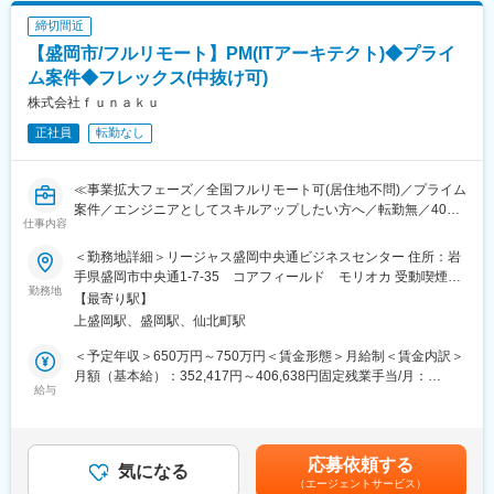
めた表記です。
■企業の本当の価値・ありたい姿の明確化
締切間近
変更の範囲：会社の定める業務
コーチングを用いたアプローチで、社員自身が企業の本当の価
【盛岡市/フルリモート】PM(ITアーキテクト)◆プライ
値・ありたい姿を考えることで、社員の進む方向性を合わせま
す。
ム案件◆フレックス(中抜け可)
株式会社ｆｕｎａｋｕ
■経営課題解決に向けた実行支援
正社員
転勤なし
コンサルタント兼ファシリテーターとして、経営課題を解決する
ための研修やワークショップ・プロジェクトの企画・運営を行い
ます。
≪事業拡大フェーズ／全国フルリモート可(居住地不問)／プライム
案件／エンジニアとしてスキルアップしたい方へ／転勤無／40代
【ご支援例】
仕事内容
活躍中／年間休日120日(土日祝休み)≫
・採用コンサルティング
・採用HP制作ご支援
＜勤務地詳細＞リージャス盛岡中央通ビジネスセンター 住所：岩
■業務内容：
・採用ピッチ資料作成
手県盛岡市中央通1-7-35 コアフィールド モリオカ 受動喫煙対
受託開発事業を拡大するために開発メンバーを増員する予定であ
勤務地
・面接官トレーニング
策：屋内全面禁煙変更の範囲：会社の定める事業所（リモートワ
【最寄り駅】
り、入社当初はSESで稼働をいただきますが、その後は受託開発
・組織の「関係性構築」プログラム
ーク含む）
上盛岡駅、盛岡駅、仙北町駅
のメンバーとして稼働いただく予定となっています。将来的には
・次世代幹部向けマネジメント研修
コンサルティング事業とシステム開発事業を融合させて、より難
・バックキャスティング型中期経営計画策定プロジェクト
＜予定年収＞650万円～750万円＜賃金形態＞月給制＜賃金内訳＞
易度の高い課題解決にチャレンジしていきたいと考えています。
・SDGsマテリアリティ策定ワークショップ
月額（基本給）：352,417円～406,638円固定残業手当/月：
給与
・1on1研修 など
80,917円～93,362円（固定残業時間30時間0分/月）超過した時間
■組織情報：
外労働の残業手当は追加支給＜月給＞433,334円～500,000円（一
40代前半のメンバーが多い組織で、安定した雰囲気で仕事をして
＜魅力ポイント＞
律手当を含む）＜昇給有無＞有＜残業手当＞有＜給与補足＞■賞与
います。
・「圧倒的なお客さま志向」「当事者意識」「成長志向」…自己
実績：2回（過去実績：3ヶ月分）賃金はあくまでも目安の金額で
応募依頼する
気になる
実現の中に社会貢献の要素が多い人材が集結。
あり、選考を通じて上下する可能性があります。月給(月額)は固定
（エージェントサービス）
■当社について：
・「生涯顧客（お客さま）」「チームコンサルティング」「実