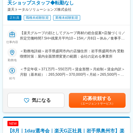
【開催日時】
天ショップスタッフ◆転勤なし
入社後1年で店長昇格を目指していただきます。
8/6 (木) 17:00～20:00
楽天トータルソリューションズ株式会社
8/13 (木) 17:00～20:00
■組織構成：
8/18 (火) 17:00～20:00
正社員
職種未経験歓迎
業種未経験歓迎
1店舗あたり店長1名、スタッフ5～15名で運営。チームワークを
8/20 (木) 17:00～20:00
重視し相談しやすい環境◎
8/25 (火) 17:00～20:00
※ご応募時、参加可能日時をお知らせください。
【楽天グループの顔としてグループ商材の総合提案×店舗づくり／
変更の範囲：会社の定める業務
所定労働時間7.5H×残業月平均10～15H／月8日～休み／食事手当
仕事内容
■具体的には：
あり】
◇お客様対応
楽天モバイルショップに来店されるお客様へ、スマートフォン・
＜勤務地詳細＞岩手県盛岡市内の店舗住所：岩手県盛岡市内 受動
・新規契約・機種変更の受付および提案
料金プラン・楽天カード・楽天市場・楽天ポイントなど、楽天経
喫煙対策：屋内全面禁煙変更の範囲：会社の定める事業所
・料金プラン、楽天ポイント活用、楽天カード、各種サービスの
済圏の幅広いサービスを総合的にご提案します。単なる携帯販売
勤務地
案内
ではなく、楽天グループ唯一の対面チャネルとして、お客様の生
＜予定年収＞371万円～550万円＜賃金形態＞月給制＜賃金内訳＞
・スマホの初期設定・データ移行サポート
活をより豊かにするトータルサポートを行うポジションです。
月額（基本給）：265,500円～370,000円＜月給＞265,500円～
・問い合わせ対応
給与
370,000円＜昇給有無＞有＜残業手当＞有＜給与補足＞※賞与年2
◇店舗運営
【今回の選考会の特徴】
回※その他手当：食事手当※別途インセンティブ支給あり賃金はあ
・店舗での電話応対
・最短1日で内々定も可能！
くまでも目安の金額であり、選考を通じて上下する可能性があり
・在庫管理、売り場づくり、POP作成
・Web開催のため、全国どこからでも参加可能
ます。月給(月額)は固定手当を含めた表記です。
・KPI管理・数値振り返り
・未経験の方も歓迎！充実した研修制度あり
応募依頼する
気になる
・店舗会議・研修への参加
（エージェントサービス）
・キャンペーン企画など、集客に向けた取り組み
【選考会の概要】
・形式： Web開催（事前に企業セミナー動画をご視聴いただきま
■キャリアパス：
す）
スタッフ（R CREW）から店長を経てRSV（スーパーバイザー）
NEW
・内容： 面接（25分×2回 現場面接/HR面接）
へステップアップが可能です。RSV経験後はマネジメントや本部
【8月｜1day選考会｜楽天G正社員｜岩手県奥州市】楽