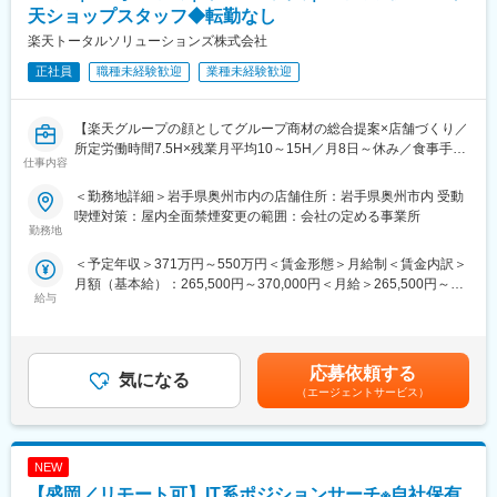
への異動の道もあり、長期的にキャリア形成ができます。まずは
【開催日時】
天ショップスタッフ◆転勤なし
入社後1年で店長昇格を目指していただきます。
8/6 (木) 17:00～20:00
楽天トータルソリューションズ株式会社
8/13 (木) 17:00～20:00
■組織構成：
8/18 (火) 17:00～20:00
正社員
職種未経験歓迎
業種未経験歓迎
1店舗あたり店長1名、スタッフ5～15名で運営。チームワークを
8/20 (木) 17:00～20:00
重視し相談しやすい環境◎
8/25 (火) 17:00～20:00
※ご応募時、参加可能日時をお知らせください。
【楽天グループの顔としてグループ商材の総合提案×店舗づくり／
変更の範囲：会社の定める業務
所定労働時間7.5H×残業月平均10～15H／月8日～休み／食事手当
仕事内容
■具体的には：
あり】
◇お客様対応
楽天モバイルショップに来店されるお客様へ、スマートフォン・
＜勤務地詳細＞岩手県奥州市内の店舗住所：岩手県奥州市内 受動
・新規契約・機種変更の受付および提案
料金プラン・楽天カード・楽天市場・楽天ポイントなど、楽天経
喫煙対策：屋内全面禁煙変更の範囲：会社の定める事業所
・料金プラン、楽天ポイント活用、楽天カード、各種サービスの
済圏の幅広いサービスを総合的にご提案します。単なる携帯販売
勤務地
案内
ではなく、楽天グループ唯一の対面チャネルとして、お客様の生
＜予定年収＞371万円～550万円＜賃金形態＞月給制＜賃金内訳＞
・スマホの初期設定・データ移行サポート
活をより豊かにするトータルサポートを行うポジションです。
月額（基本給）：265,500円～370,000円＜月給＞265,500円～
・問い合わせ対応
給与
370,000円＜昇給有無＞有＜残業手当＞有＜給与補足＞※賞与年2
◇店舗運営
【今回の選考会の特徴】
回※その他手当：食事手当※別途インセンティブ支給あり賃金はあ
・店舗での電話応対
・最短1日で内々定も可能！
くまでも目安の金額であり、選考を通じて上下する可能性があり
・在庫管理、売り場づくり、POP作成
・Web開催のため、全国どこからでも参加可能
ます。月給(月額)は固定手当を含めた表記です。
・KPI管理・数値振り返り
・未経験の方も歓迎！充実した研修制度あり
応募依頼する
気になる
・店舗会議・研修への参加
（エージェントサービス）
・キャンペーン企画など、集客に向けた取り組み
【選考会の概要】
・形式： Web開催（事前に企業セミナー動画をご視聴いただきま
■キャリアパス：
す）
スタッフ（R CREW）から店長を経てRSV（スーパーバイザー）
NEW
・内容： 面接（25分×2回 現場面接/HR面接）
へステップアップが可能です。RSV経験後はマネジメントや本部
【盛岡／リモート可】IT系ポジションサーチ※自社保有