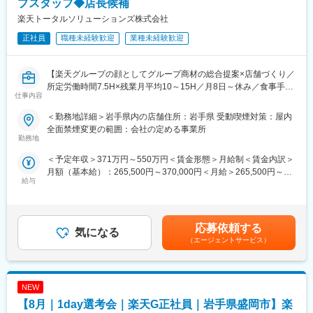
プスタッフ◆店長候補
入社後1年で店長昇格を目指していただきます。
8/6 (木) 17:00～20:00
楽天トータルソリューションズ株式会社
8/13 (木) 17:00～20:00
■組織構成：
8/18 (火) 17:00～20:00
正社員
職種未経験歓迎
業種未経験歓迎
1店舗あたり店長1名、スタッフ5～15名で運営。チームワークを
8/20 (木) 17:00～20:00
重視し相談しやすい環境◎
8/25 (火) 17:00～20:00
※ご応募時、参加可能日時をお知らせください。
【楽天グループの顔としてグループ商材の総合提案×店舗づくり／
変更の範囲：会社の定める業務
所定労働時間7.5H×残業月平均10～15H／月8日～休み／食事手当
仕事内容
■具体的には：
あり】
◇お客様対応
楽天モバイルショップに来店されるお客様へ、スマートフォン・
＜勤務地詳細＞岩手県内の店舗住所：岩手県 受動喫煙対策：屋内
・新規契約・機種変更の受付および提案
料金プラン・楽天カード・楽天市場・楽天ポイントなど、楽天経
全面禁煙変更の範囲：会社の定める事業所
・料金プラン、楽天ポイント活用、楽天カード、各種サービスの
済圏の幅広いサービスを総合的にご提案します。単なる携帯販売
勤務地
案内
ではなく、楽天グループ唯一の対面チャネルとして、お客様の生
＜予定年収＞371万円～550万円＜賃金形態＞月給制＜賃金内訳＞
・スマホの初期設定・データ移行サポート
活をより豊かにするトータルサポートを行うポジションです。
月額（基本給）：265,500円～370,000円＜月給＞265,500円～
・問い合わせ対応
給与
370,000円＜昇給有無＞有＜残業手当＞有＜給与補足＞※賞与年2
◇店舗運営
【今回の選考会の特徴】
回※その他手当：食事手当※別途インセンティブ支給あり賃金はあ
・店舗での電話応対
・最短1日で内々定も可能！
くまでも目安の金額であり、選考を通じて上下する可能性があり
・在庫管理、売り場づくり、POP作成
・Web開催のため、全国どこからでも参加可能
ます。月給(月額)は固定手当を含めた表記です。
・KPI管理・数値振り返り
・未経験の方も歓迎！充実した研修制度あり
応募依頼する
気になる
・店舗会議・研修への参加
（エージェントサービス）
・キャンペーン企画など、集客に向けた取り組み
【選考会の概要】
・形式： Web開催（事前に企業セミナー動画をご視聴いただきま
■キャリアパス：
す）
スタッフ（R CREW）から店長を経てRSV（スーパーバイザー）
NEW
・内容： 面接（25分×2回 現場面接/HR面接）
へステップアップが可能です。RSV経験後はマネジメントや本部
【8月｜1day選考会｜楽天G正社員｜岩手県盛岡市】楽
への異動の道もあり、長期的にキャリア形成ができます。まずは