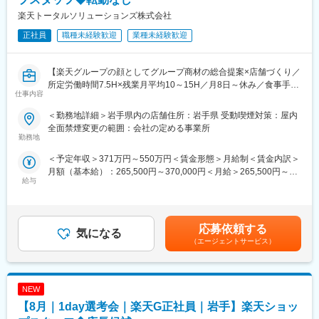
8/6 (木) 17:00～20:00
楽天トータルソリューションズ株式会社
8/13 (木) 17:00～20:00
8/18 (火) 17:00～20:00
正社員
職種未経験歓迎
業種未経験歓迎
8/20 (木) 17:00～20:00
8/25 (火) 17:00～20:00
※ご応募時、参加可能日時をお知らせください。
【楽天グループの顔としてグループ商材の総合提案×店舗づくり／
所定労働時間7.5H×残業月平均10～15H／月8日～休み／食事手当
仕事内容
■具体的には：
あり】
◇お客様対応
楽天モバイルショップに来店されるお客様へ、スマートフォン・
＜勤務地詳細＞岩手県内の店舗住所：岩手県 受動喫煙対策：屋内
・新規契約・機種変更の受付および提案
料金プラン・楽天カード・楽天市場・楽天ポイントなど、楽天経
全面禁煙変更の範囲：会社の定める事業所
・料金プラン、楽天ポイント活用、楽天カード、各種サービスの
済圏の幅広いサービスを総合的にご提案します。単なる携帯販売
勤務地
案内
ではなく、楽天グループ唯一の対面チャネルとして、お客様の生
＜予定年収＞371万円～550万円＜賃金形態＞月給制＜賃金内訳＞
・スマホの初期設定・データ移行サポート
活をより豊かにするトータルサポートを行うポジションです。
月額（基本給）：265,500円～370,000円＜月給＞265,500円～
・問い合わせ対応
給与
370,000円＜昇給有無＞有＜残業手当＞有＜給与補足＞※賞与年2
◇店舗運営
【今回の選考会の特徴】
回※その他手当：食事手当※別途インセンティブ支給あり賃金はあ
・店舗での電話応対
・最短1日で内々定も可能！
くまでも目安の金額であり、選考を通じて上下する可能性があり
・在庫管理、売り場づくり、POP作成
・Web開催のため、全国どこからでも参加可能
ます。月給(月額)は固定手当を含めた表記です。
・KPI管理・数値振り返り
・未経験の方も歓迎！充実した研修制度あり
応募依頼する
気になる
・店舗会議・研修への参加
（エージェントサービス）
・キャンペーン企画など、集客に向けた取り組み
【選考会の概要】
・形式： Web開催（事前に企業セミナー動画をご視聴いただきま
■キャリアパス：
す）
スタッフ（R CREW）から店長を経てRSV（スーパーバイザー）
NEW
・内容： 面接（25分×2回 現場面接/HR面接）
へステップアップが可能です。RSV経験後はマネジメントや本部
【8月｜1day選考会｜楽天G正社員｜岩手】楽天ショッ
への異動の道もあり、長期的にキャリア形成ができます。まずは
【開催日時】