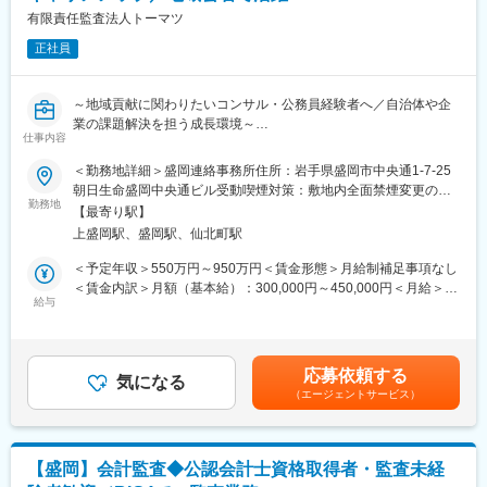
・店舗での電話応対
た、東京本社での人事・業務統括など、店舗運営を支える役割へ
有限責任監査法人トーマツ
・在庫管理、売り場づくり、POP作成
のキャリアチェンジ実績も複数あります。事業運営にどう関わっ
・KPI管理・数値振り返り
正社員
ていきたいか、経験を積みながら多様なキャリアを描ける環境で
・店舗会議・研修への参加
す。
・キャンペーン企画など、集客に向けた取り組み
～地域貢献に関わりたいコンサル・公務員経験者へ／自治体や企
■組織構成：
業の課題解決を担う成長環境～
■教育体制：
1店舗あたり店長1名、スタッフ5～15名で運営。チームワークを
仕事内容
入社後1ヶ月は店舗での実践研修を実施。
重視し相談し合える職場です。
公共（官公庁・公的機関等）・地方自治体および民間企業に対す
サービス知識・業務の流れなど基礎から学べ、楽天グループ共通
＜勤務地詳細＞盛岡連絡事務所住所：岩手県盛岡市中央通1-7-25
るコンサルティングサービスを提供しています。
のeラーニングでビジネススキルの習得も可能。未経験でも安心し
■当社について：
朝日生命盛岡中央通ビル受動喫煙対策：敷地内全面禁煙変更の範
クライアントは、中央省庁・公的機関・県庁・市役所・町役場、
てスタートできる環境です。
勤務地
2023年2月に設立された楽天グループ100％出資の新会社で、企
囲：会社の定める事業所（リモートワーク含む）
【最寄り駅】
各県の大企業・中堅・中小企業（規模・業種幅広く）となってお
画、立ち上げ、コンサルティング、オペレーション管理、システ
上盛岡駅、盛岡駅、仙北町駅
り、以下のような案件を取扱っています。
■このポジションの魅力：
ム・インフラ整備までを一括提供しています。
◇未経験でも成長しやすいシンプルなオペレーション
＜予定年収＞550万円～950万円＜賃金形態＞月給制補足事項なし
【（1）公共（官公庁・公的機関等）・地方自治体を対象としたコ
料金体系が他キャリアよりシンプル覚えやすく、提案力を磨きや
変更の範囲：会社の定める業務
＜賃金内訳＞月額（基本給）：300,000円～450,000円＜月給＞
ンサルティング】
すい環境です。そのため、未経験からでも短期間で成長しやす
給与
300,000円～450,000円＜昇給有無＞有＜残業手当＞有＜給与補足
近年、官公庁・地方自治体より社会・地域課題/アジェンダに関す
く、早期に独り立ちが可能です。
＞経験やスキルを考慮し、同社規定により決定します。■月給制■
る相談が増加しており、産業振興戦略・施策の提言/策定、起業・
◇事業づくりに携われるやりがい
賞与：年3回■昇格：年1回（9月）※能力査定の上、決定します。
スタートアップ企業の創出・成長支援やプラットフォーム構築運
後発キャリアだからこそ柔軟で風通しがよく、改善提案や企画が
賃金はあくまでも目安の金額であり、選考を通じて上下する可能
応募依頼する
営、企業や行政のデジタル化・DX推進サポート等産業振興領域の
店舗運営に活かされやすい文化があります。
気になる
性があります。月給(月額)は固定手当を含めた表記です。
（エージェントサービス）
案件が拡大しており、多岐にわたるコンサルティング業務のテー
マを扱います。
■キャリアパス：
スタッフ（R CREW）から店長を経てRSV（スーパーバイザー）
■中小企業・スタートアップ成長支援
へステップアップが可能です。RSV経験後はマネジメントや本部
【盛岡】会計監査◆公認会計士資格取得者・監査未経
■企業/行政/まちづくり等に係るデジタル化・DX施策
への異動の道もあり、長期的にキャリア形成ができます。まずは