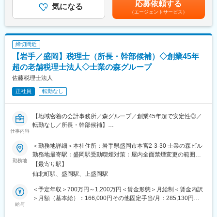
応募依頼する
＜同社の特徴＞
気になる
能力、現年収など考慮の上、決定いたします■昇給：年1回■賞
（エージェントサービス）
・各分野の専門家や実務コンサルタントが顧客に合わせたプロジ
与：年2回（2ヶ月×2回）賃金はあくまでも目安の金額であり、選
ェクトチームを結成し、顧客の経営課題にあらゆる角度から的確
考を通じて上下する可能性があります。月給(月額)は固定手当を含
なアドバイスを行い、企業のニーズに最適なコンサルティングを
めた表記です。
提供します。
締切間近
・チームコンサルティングを主眼に置いて企業支援を行っている
【岩手／盛岡】税理士（所長・幹部候補）◇創業45年
ため幅広い経験を積むことができます。
・スタッフ全員が「全体最適」の視点を持って仕事を行うため、
超の老舗税理士法人◇士業の森グループ
コミュニケーションのズレも防ぐことができています。そのため
佐藤税理士法人
チームコンサルティングならではのシナジー効果が生み出せ、顧
正社員
転勤なし
客満足度も高いです。
変更の範囲：会社の定める業務
【地域密着の会計事務所／森グループ／創業45年超で安定性◎／
転勤なし／所長・幹部候補】
仕事内容
■職務内容：
＜勤務地詳細＞本社住所：岩手県盛岡市本宮2-3-30 士業の森ビル
税理士として、地元企業のお客様の税務相談対応を行っていただ
勤務地最寄駅：盛岡駅受動喫煙対策：屋内全面禁煙変更の範囲：
きます。将来的には所長としてご活躍頂ける方を探しています
勤務地
無
【最寄り駅】
仙北町駅、盛岡駅、上盛岡駅
■職務詳細：
広く個人、法人の税務相談や申告支援、決算手続きなどに対応し
＜予定年収＞700万円～1,200万円＜賃金形態＞月給制＜賃金内訳
ていただきます。
＞月額（基本給）：166,000円その他固定手当/月：285,130円～
・起業創業支援業務：新規に事業を始めようとされている方の書
給与
642,272円＜月給＞500,000円～857,142円（一律手当を含む）＜
類作成、各種官庁への手続きなど
昇給有無＞有＜残業手当＞有＜給与補足＞※経験やスキルを考慮し