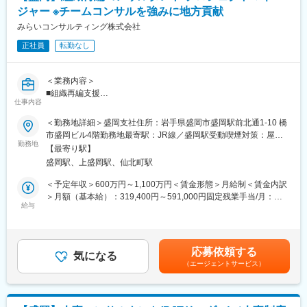
協業することでシナジーを生むというデロイトトーマツグループ
※勤務地については、仙台事務所、盛岡連絡事務所のどちらをご希
ジャー ※チームコンサルを強みに地方貢献
の方針があります。デロイトグループの各社とのクロスアサイン
望されるか伺います。
等連携機会が豊富にあります。
みらいコンサルティング株式会社
※将来的に複数分野に渡って専門能力を発揮してもらうことを想定
【グローバル連携】デロイトのグローバルネットワークはBIG4の
しています。
正社員
転勤なし
中でも協力で、あらゆる領域においてノウハウの幅の広さがあり
ます。
変更の範囲：本文参照
【在宅勤務・ベビーシッター制度など制度充実】事務所に出勤せ
＜業務内容＞
ず、自宅などにおいて勤務することを許容する在宅勤務制度があ
■組織再編支援
ります。 女性活躍推進、働き方改革の各種施策の1つとして、主
仕事内容
地域に拠点を置く中小企業や、IPOを目指す成長企業から上場会社
に出産後の女性職員の職場復帰を後押しすべく、ベビーシッター
まで、幅広い業種・企業規模のお客さまを対象に、組織再編コン
＜勤務地詳細＞盛岡支社住所：岩手県盛岡市盛岡駅前北通1-10 橋
／病児保育シッター利用支援制度があります。ベビーシッターお
サルティング業務のプロジェクト推進をお任せします。
市盛岡ビル4階勤務地最寄駅：JR線／盛岡駅受動喫煙対策：屋内
よび病児保育の入会金や年会費の法人負担、利用料の割引・補助
お客さま（経営者や経営企画室）との対話を通じて企業に最適な
勤務地
全面禁煙変更の範囲：会社の定める事業所
などが受けられます。
【最寄り駅】
組織再編のプランを共に考え、幅広い視点でお客様の成長の”実
盛岡駅、上盛岡駅、仙北町駅
現”を支援します。
変更の範囲：会社の定める業務
＜予定年収＞600万円～1,100万円＜賃金形態＞月給制＜賃金内訳
組織再編の実施により顕在化するさまざまな課題に対して、公認
＞月額（基本給）：319,400円～591,000円固定残業手当/月：
会計士・税理士・社会保険労務士・司法書士などの専門家チ ーム
給与
74,200円～137,200円（固定残業時間30時間0分/月）超過した時
を組成し、あらゆる角度から的確なアドバイスを行いながら、最
間外労働の残業手当は追加支給＜月給＞393,600円～728,200円
適な組織再編プランを作成し、実行までサポートします。
（一律手当を含む）＜昇給有無＞有＜残業手当＞有＜給与補足＞※
※その他、ITシステム導入コンサルティング業務、M&A業務（FA
給与には30時間分の固定残業代を含む/超過分は全額支給※経験・
応募依頼する
業務やPMI業務）にも携わっていただくことができます。
気になる
能力など考慮の上、決定いたします。■昇給：年1回■賞与：年2回
（エージェントサービス）
（2ヶ月×2回）賃金はあくまでも目安の金額であり、選考を通じ
＜魅力ポイント＞
て上下する可能性があります。月給(月額)は固定手当を含めた表記
・「圧倒的なお客さま志向」「当事者意識」「成長志向」…自己
です。
実現の中に社会貢献の要素が多い人材が集結。