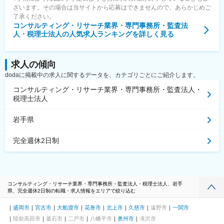
ざいます。その場合は当サイトから応募はできませんので、あらかじめご
了承ください。
コンサルティング・リサーチ業界・専門事務所・監査法
人・税理士法人
の人気求人ランキングを詳しく見る
求人の傾向
dodaに掲載中の求人に関するデータを、カテゴリごとにご紹介します。
コンサルティング・リサーチ業界・専門事務所・監査法人・
税理士法人
岩手県
完全週休2日制
コンサルティング・リサーチ業界・専門事務所・監査法人・税理士法人、岩手
県、完全週休2日制の転職・求人情報をエリアで絞り込む
盛岡市
宮古市
大船渡市
花巻市
北上市
久慈市
遠野市
一関市
陸前高田市
釜石市
二戸市
八幡平市
奥州市
滝沢市