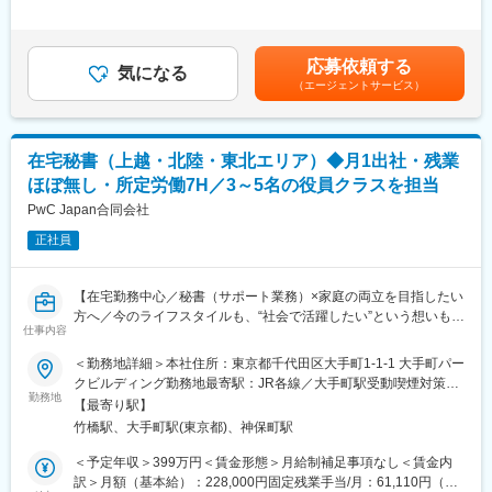
有でワークライフバランスを充実させられます。
＞有＜残業手当＞有＜給与補足＞※前職の経験や能力・資格を考慮
■当社の強み
の上、優遇いたします。賃金はあくまでも目安の金額であり、選
■業務内容：
・当社は、土地調査や土地評価に50年取り組んできた信頼と実績
考を通じて上下する可能性があります。月給(月額)は固定手当を含
物件等調査報告書、測量成果簿等の書類を調査・算定・作成を行
から、社員1人1人の交渉力の高さも評価され、業界トップクラス
応募依頼する
気になる
めた表記です。
い書類点検を行う業務です。
のノウハウを有しております。競合に比べて有資格者も多く、圧
（エージェントサービス）
専門的な業務のため、数年間をかけて業務習得をサポートしてい
倒的な業界優位性がございます。
きますので未経験の方でもOJTやセミナー・研修等で業務をキャ
・当社は独自の研修体制が整っているだけでなく、測量士・建築
ッチアップ頂けます。
士・土地家屋調査士等の資格取得支援制度等サポート体制も充実
在宅秘書（上越・北陸・東北エリア）◆月1出社・残業
しております。
■配属部署：
・資格取得に伴い昇給する制度もあり、スキルの向上がそのまま
ほぼ無し・所定労働7H／3～5名の役員クラスを担当
・当社東北支店の他、国土交通省の各プロジェクト先（宮城、岩
キャリアステップにつながります。
PwC Japan合同会社
手、福島県内等）へ転勤配置になります。
※アサイン先は、原則1年ごとに当社の入札案件に応じて変更とな
正社員
■就業環境：
ります。
・業界未経験の中途入社者も数多く在籍しており、20代～30代の
・ほとんどの拠点は2名以上の複数名です。業務を各人に任せる社
メンバーも年々増加しております。
【在宅勤務中心／秘書（サポート業務）×家庭の両立を目指したい
風のため個人の裁量権は大きいです。
・1週間以内の近畿・四国への出張も案件によっては発生します。
方へ／今のライフスタイルも、“社会で活躍したい”という想いも、
・大半の社員が中途入社ですので、馴染みやすい環境です。
仕事内容
どちらも諦めなくていいポジション/「所定労働7h×フルフレック
・若手～ベテランまで幅広い年齢層のメンバーが活躍しておりま
■当社の将来性：
ス×在宅勤務中心の働き方」で長期就業が可能】
す。
【景気によらない安定性】
＜勤務地詳細＞本社住所：東京都千代田区大手町1-1-1 大手町パー
道路や上下水道等、生活の基盤となっている都市のインフラ整備
クビルディング勤務地最寄駅：JR各線／大手町駅受動喫煙対策：
■概要：
■当社の強み：
勤務地
に関わる案件が大半を占めており、景気に左右されにくく安定し
屋内全面禁煙
【最寄り駅】
PwC Japanグループでは、米国法人で成果をあげていた「在宅秘
・当社は、土地調査や土地評価等に50年以上取り組んできた実績
ております。
竹橋駅、大手町駅(東京都)、神保町駅
書」という働き方を2015年から導入し、現在は約80名の在宅秘書
と信頼から、業界トップクラスの知見とノウハウを有しておりま
が活躍しています。
す。競合他社に比べて有資格者も多く、圧倒的な業界優位性があ
変更の範囲：無
＜予定年収＞399万円＜賃金形態＞月給制補足事項なし＜賃金内
当グループのパートナー（一般企業の役員クラス）をリモートで
ります。
訳＞月額（基本給）：228,000円固定残業手当/月：61,110円（固