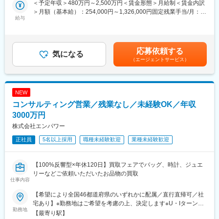
＜予定年収＞480万円～2,500万円＜賃金形態＞月給制＜賃金内訳
・Webアプリケーションエンジニア
ちは「業務とシステムの二刀流」のアプローチでクライアントの
＞月額（基本給）：254,000円～1,326,000円固定残業手当/月：
・ローコード／ノーコード開発エンジニア
真の課題解決を実現します。ビジネスプロセス改革とテクノロジ
給与
89,000円～460,000円（固定残業時間45時間0分/月）超過した時
・クラウド基盤（Azure等主要PaaS／SaaS基盤エンジニア）
ー実装の両面から価値を創出できるPLMコンサルタントを募集し
間外労働の残業手当は追加支給＜月給＞343,000円～1,786,000円
・MicrosoftDynamics等CRM関連ソリューションエンジニア
ます。
（一律手当を含む）＜昇給有無＞有＜残業手当＞有＜給与補足＞※
・SFA、MarketingSolution、CustomerService／Portal、データ／
当社基準により待遇を決定するが、待遇については応相談・人事
API連携エンジニア
応募依頼する
■業務内容：
気になる
評価に基づき年１回の報酬見直し（4月）・業績により年2回賞与
・エマージングテクノロジーエンジニア
（エージェントサービス）
・クライアントの製品開発プロセスと情報伝達の現状調査とあり
支給 （2023年実績、2.0か月支給）・別途決算賞与あり（2023年
◎業界系ITエンジニア
たい姿の定義（AsIs分析/ToBe設計）
実績、1.0か月支給）賃金はあくまでも目安の金額であり、選考を
・金融（銀行・証券・保険）、製造、通信、流通、医薬・ライフ
・PLMシステム（Teamcenter、Windchill、3DEXPERIENCE等）
通じて上下する可能性があります。月給(月額)は固定手当を含めた
サイエンス等
導入に向けた業務変革計画の策定
表記です。
NEW
・システム標準機能（Fit to Standard）での導入を実現するための
変更の範囲：会社の定める業務
コンサルティング営業／残業なし／未経験OK／年収
業務プロセス変革推進
・クライアント特有の競争優位性を強化するカスタム機能開発の
3000万円
定義・支援
株式会社エンパワー
・PLM定着・活用促進のためのチェンジマネジメント支援
正社員
5名以上採用
職種未経験歓迎
業種未経験歓迎
■当社について：
当社は、製造業向けに特化したコンサルティング会社です。製造
【100%反響型×年休120日】買取フェアでバッグ、時計、ジュエ
業に向けてDX支援、新規事業支援といったコンサルティング事業
リーなどご依頼いただいたお品物の買取
と、新製品開発や新規生産設備導入等製造業におけるプロジェク
仕事内容
トマネジメントサービスを提供するPM事業を展開しています。当
社の事業拡大に伴い、一緒に製造業を盛り上げていける仲間を募
【希望により全国46都道府県のいずれかに配属／直行直帰可／社
集致します。
宅あり】※勤務地はご希望を考慮の上、決定します※U・Iターン歓
勤務地
迎（社宅あり） ※マイカー通勤OK（地域により規定あり。詳細
【最寄り駅】