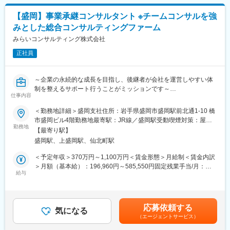
なアドバイスを行い、企業のニーズに最適なコンサルティングを
めた表記です。
提供します。
【盛岡】事業承継コンサルタント ※チームコンサルを強
・チームコンサルティングを主眼に置いて企業支援を行っている
みとした総合コンサルティングファーム
ため幅広い経験を積むことができます。
・スタッフ全員が「全体最適」の視点を持って仕事を行うため、
みらいコンサルティング株式会社
コミュニケーションのズレも防ぐことができています。そのため
正社員
チームコンサルティングならではのシナジー効果が生み出せ、顧
客満足度も高いです。
～企業の永続的な成長を目指し、後継者が会社を運営しやすい体
変更の範囲：会社の定める業務
制を整えるサポート行うことがミッションです～
仕事内容
〇経営者との対話を通じて企業に最適な事業承継プランを共に考
え、株式の承継のみならず、幅広い視点でお客さまの成長の”実
＜勤務地詳細＞盛岡支社住所：岩手県盛岡市盛岡駅前北通1-10 橋
現”を支援します。
市盛岡ビル4階勤務地最寄駅：JR線／盛岡駅受動喫煙対策：屋内
〇ヒアリングを通して事業承継の目的や理想など経営者の価値観
勤務地
全面禁煙変更の範囲：会社の定める事業所
【最寄り駅】
を理解することは必要不可欠です。時には経営者と後継者の間に
盛岡駅、上盛岡駅、仙北町駅
入り、時には経営者と株主との間に入り、顧問の士業も巻き込み
ながら、会社にとっての最適解を探していきます。
＜予定年収＞370万円～1,100万円＜賃金形態＞月給制＜賃金内訳
＞月額（基本給）：196,960円～585,550円固定残業手当/月：
■仕事内容：【変更の範囲：会社の定める業務】
給与
45,730円～135,940円（固定残業時間30時間0分/月）超過した時
地域に拠点を置くファミリービジネス企業から、IPOを目指す成長
間外労働の残業手当は追加支給＜月給＞242,690円～721,490円
企業まで、幅広い業種・企業規模のクライアントがいます。
（一律手当を含む）＜昇給有無＞有＜残業手当＞有＜給与補足＞※
経営者との対話を通じて企業に最適な事業承継プランを共に考
給与には30時間分の固定残業代を含む/超過分は全額支給※経験・
応募依頼する
え、株式の承継のみならず、幅広い視点でお客様の成長の”実現”を
気になる
能力、現年収など考慮の上、決定いたします■昇給：年1回■賞
（エージェントサービス）
支援します。事業承継・組織再編の実施により顕在化するさまざ
与：年2回（2ヶ月×2回）賃金はあくまでも目安の金額であり、選
まな経営課題に、公認会計士・税理士・社会保険労務士・司法書