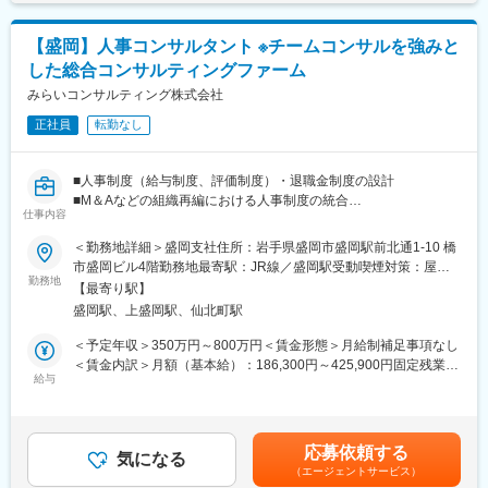
考を通じて上下する可能性があります。月給(月額)は固定手当を含
士などの専門家がお客さまに合わせたプロジェクトチ ームを結成
めた表記です。
し、あらゆる角度から的確なアドバイスを行いながら、最適な承
【盛岡】人事コンサルタント ※チームコンサルを強みと
継プランを作成します。
した総合コンサルティングファーム
その他、決算支援、財務顧問、組織再編、M&A業務にも携わって
いただくことができます。
みらいコンサルティング株式会社
正社員
転勤なし
■魅力ポイント：
・「圧倒的なお客さま志向」「当事者意識」「成長志向」…自己
実現の中に社会貢献の要素が多い人材が集結。
■人事制度（給与制度、評価制度）・退職金制度の設計
・「生涯顧客（お客さま）」「チームコンサルティング」「実
■M＆Aなどの組織再編における人事制度の統合
行・実現支援」…お客さまの「計画立案ではなく、成功実現」の
仕事内容
■役員報酬制度・人材開発の設計
ために、各分野の専門家や実務コンサルタントで顧客ニーズに応
■人事関連したセミナー・執筆業務
＜勤務地詳細＞盛岡支社住所：岩手県盛岡市盛岡駅前北通1-10 橋
じたチームを結成します。お客さまの期待を超える付加価値を提
■その他、人事施策全般に関するアドバイス
市盛岡ビル4階勤務地最寄駅：JR線／盛岡駅受動喫煙対策：屋内
供し続けることで、共創パートナーとなることを目指していま
勤務地
全面禁煙変更の範囲：会社の定める事業所
す。
【最寄り駅】
＜魅力ポイント＞
・スタッフ全員が「全体最適」の視点を持って仕事を行うため、
盛岡駅、上盛岡駅、仙北町駅
・「圧倒的なお客さま志向」「当事者意識」「成長志向」…自己
コミュニケーションのズレも防ぐことができています。そのため
実現の中に社会貢献の要素が多い人材が集結。
＜予定年収＞350万円～800万円＜賃金形態＞月給制補足事項なし
チームコンサルティングならではのシナジー効果が生み出せ、顧
・「生涯顧客（お客さま）」「チームコンサルティング」「実
＜賃金内訳＞月額（基本給）：186,300円～425,900円固定残業手
客満足度も高いです。
行・実現支援」…お客さまの「計画立案ではなく、成功実現」の
給与
当/月：43,300円～98,900円（固定残業時間30時間0分/月）超過し
ために、共に考え・行動し、チームでお客さまの期待を超える付
た時間外労働の残業手当は追加支給＜月給＞229,600円～524,800
変更の範囲：会社の定める業務
加価値を提供し続けることで、共創パートナーとなることを目指
円（一律手当を含む）＜昇給有無＞有＜残業手当＞有＜給与補足
しています。
＞※給与には30時間分の固定残業代を含む/超過分は全額支給※経
応募依頼する
気になる
験・能力など考慮の上、決定いたします。■昇給：年1回■賞与：
（エージェントサービス）
＜同社の特徴＞
年2回（2ヶ月×2回）賃金はあくまでも目安の金額であり、選考を