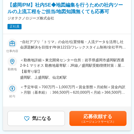
■企業の本当の価値・ありたい姿の明確化
【盛岡/PM】社内SE◆地図編集を行うための社内ツー
コーチングを用いたアプローチで、社員自身が企業の本当の価
ルの上流工程をご担当/地図知識無くても応募可
値・ありたい姿を考えることで、社員の進む方向性を合わせま
す。
ジオテクノロジーズ株式会社
正社員
■経営課題解決に向けた実行支援
コンサルタント兼ファシリテーターとして、経営課題を解決する
ための研修やワークショップ・プロジェクトの企画・運営を行い
~自社アプリ「トリマ」の会社/位置情報・人流データを活用し社
ます。
会課題解決を目指す/年休122日/フレックスタイム制有/全社平均残
仕事内容
業時間20時間程度~
【ご支援例】
●社内ツールの企画、分析、開発の上流工程をご担当をご担当
＜勤務地詳細＞東北開発センター住所：岩手県盛岡市盛岡駅西通
・採用コンサルティング
●PM経験またはBPRのご経験で応募可！
2-9-1 マリオス 勤務地最寄駅：JR線／盛岡駅受動喫煙対策：屋内
・採用HP制作ご支援
●「年休122日×残業20時間程度」でWLBも実現
勤務地
喫煙可能場所あり変更の範囲：会社の定める事業所（リモートワ
・採用ピッチ資料作成
【最寄り駅】
ーク含む）
・面接官トレーニング
盛岡駅、上盛岡駅、仙北町駅
■業務の概要：
・組織の「関係性構築」プログラム
効率的に地図編集を行うための社内ツールの企画、分析、開発の
＜予定年収＞700万円～1,000万円＜賃金形態＞月給制＜賃金内訳
・次世代幹部向けマネジメント研修
上流工程をご担当いただきます。
＞月額（基本給）：366,500円～620,000円＜月給＞366,500円～
・バックキャスティング型中期経営計画策定プロジェクト
給与
620,000円＜昇給有無＞有＜残業手当＞有＜給与補足＞※上記年収
・SDGsマテリアリティ策定ワークショップ
■業務の詳細：
はあくまで想定になります。現年収や経験を考慮し決定します。■
・1on1研修 など
・地図データ運用にかかわる業務の分析、システム要件定義、設
賞与：年2回（6月、12月）■昇給：年1回賃金はあくまでも目安の
計
金額であり、選考を通じて上下する可能性があります。月給(月額)
＜魅力ポイント＞
応募依頼する
・現在開発を進めている社内システムを運用していく上での業務
気になる
は固定手当を含めた表記です。
・「圧倒的なお客さま志向」「当事者意識」「成長志向」…自己
（エージェントサービス）
を分析し、最適な運用を提案、要件定義を行っていく業務
実現の中に社会貢献の要素が多い人材が集結。
・プロジェクト計画、進捗管理
・「生涯顧客（お客さま）」「チームコンサルティング」「実
・工程、機能の分析