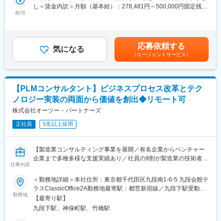
●グローバルレベルで保有する成功事例を活用したならではのコン
し＜賃金内訳＞月額（基本給）：278,481円～500,000円固定残業
ング・プロジェクトに参画しながら、お客様の変革を推進する、
サルティングが可能
給与
手当/月：114,410円～200,000円（固定残業時間50時間0分/月）
やりがいのある仕事です。
●基幹システム、業務システムからEUCまで幅広いシステムの導
超過した時間外労働の残業手当は追加支給＜月給＞392,891円～
EY のグローバルネットワークが保有する最先端のソフトウェ
入支援が可能
700,000円（一律手当を含む）＜昇給有無＞有＜残業手当＞有＜
ア、ツール、方法論、研修コンテンツの活用、および、グローバ
●テクノロジー領域でキャリア志向に合わせたキャリアパス設計が
給与補足＞※経験、能力、前職給与等を踏まえて決定し、詳細は面
ルのメンバーと協業することで、ノウハウ・知見を吸収でき、自
応募依頼する
可能
気になる
談の上、同法人規定により決定します。■昇給：年1回（10月）■
己成長を効果的に行うことができます。
（エージェントサービス）
●コンサルテーション×テクノロジーがうまく融合した組織
賞与：年2回（6月、12月）賃金はあくまでも目安の金額であり、
グローバル PJ への参画、戦略部門との協力体制、様々な業界知
●他コンサルとの比較として、同社は量より質を追求している点が
選考を通じて上下する可能性があります。月給(月額)は固定手当を
識、付加価値の高い開発に取り組めます。組織の成長とメンバー
特徴。質を追求できる範囲の中で案件を受注しております。
含めた表記です。
の成長が同期でき、組織規模もまだ小さく、一人一人が重要な戦
力として位置付けられるためリーダーシップ能力が磨かれます
【PLMコンサルタント】ビジネスプロセス改革とテク
＝＝
ノロジー実装の両面から価値を創出◆リモート可
■業務概要：当社が提供する業務ソリューションやプロダクト財務
変更の範囲：会社の定める業務
会計、製造管理、顧客管理、マーケティング、データ分析等の要
株式会社オーツー・パートナーズ
件定義・設計・開発・テスト・導入に係る業務をお任せします。
正社員
5名以上採用
■業務内容：
・業務アプリケーションを導入するため、クライアントとの業務
システム要件の定義、Fit&Gap分析、データ・画面・機能の基本設
【製造業コンサルティング事業を展開／有名企業からベンチャー
計、開発・Configuration、各種テストの計画・実行、システムデ
企業まで多種多様な支援実績あり／社員の9割が製造業の技術者出
ータ業務移行の計画・実行、デプロイ・導入、保守サポートの全
仕事内容
身／継続支援依頼9割以上】
工程もしくは、一部の工程
＜勤務地詳細＞本社住所：東京都千代田区九段南1-6-5 九段会館テ
■募集背景：
ラスClassicOffice2A勤務地最寄駅：都営新宿線／九段下駅受動喫
■募集ポジション
当社では、PLM（Product Lifecycle Management）の導入を単な
勤務地
煙対策：屋内全面禁煙変更の範囲：会社の定める事業所（リモー
※経験や希望に応じて、入社後配属プロジェクトや役割を決定しま
【最寄り駅】
るシステム実装と捉えるのではなく、製造業のお客様のビジネス
トワーク含む）
す。
九段下駅、神保町駅、竹橋駅
変革の触媒として位置づけています。多くのコンサルティングフ
◎ソリューション系ITエンジニア
ァームがシステム側かビジネス側のどちらかに偏重する中、私た