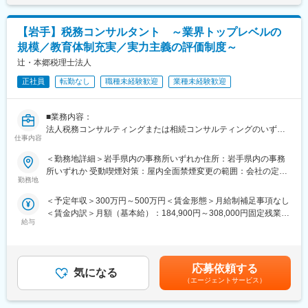
声を聴きながら、ご要望に応えるコンテンツの提案と実現をして
せん。賃金はあくまでも目安の金額であり、選考を通じて上下す
・相続人とのヒアリングを通じた、最適な相続方法の提案
いく役割も担っており、地方にありながらグローバルな視点で仕
る可能性があります。月給(月額)は固定手当を含めた表記です。
・不動産や金融資産などの相続財産についての調査・評価
事をしています。
【岩手】税務コンサルタント ～業界トップレベルの
・新規顧客に向けた相続コンサル業務
・新規顧客に向けた事業承継コンサル業務
規模／教育体制充実／実力主義の評価制度～
また、RPAやAIによる大規模なプロセス改革・自動化を踏み出し
・法人オーナーへ向けた辻本郷のグループソリューション提案
辻・本郷税理士法人
た段階にあり、地図データ整備プロセスの自動化を
（保険・不動産・М＆A・ITソフト提案） など
加速させるプロセスにも関わってもらうことを期待しておりま
正社員
転勤なし
職種未経験歓迎
業種未経験歓迎
す。
上記の中から、経験や希望を考慮してお任せできるところから業
務をお願いいたします。
Python等を活用した自動化を推進しており（地図データに関する
■業務内容：
システム開発や自動化システムの開発／AIの導入／新サービスの
法人税務コンサルティングまたは相続コンサルティングのいずれ
マネジメント業務(いずれも共通でマネジメント職で採用となった
開発等）、
仕事内容
かのまたは両方の業務をお願いします。
場合)
ご志向や努力次第で、将来的に様々なミッションに挑戦できる可
・担当ユニットの管理(売上、目標など)
＜勤務地詳細＞岩手県内の事務所いずれか住所：岩手県内の事務
能性も大きいポジションです。
法人向け税務コンサルティング
・メンバーフォロー等
所いずれか 受動喫煙対策：屋内全面禁煙変更の範囲：会社の定め
・法人顧問業務（月次・決算・申告書作成など）
勤務地
る事業所
・税に関する課題や現状のヒアリング
■特徴：
変更の範囲：会社の定める業務
＜予定年収＞300万円～500万円＜賃金形態＞月給制補足事項なし
・財務諸表の精査による、適用可能な税法・規制の確認
＜チーム連携＞
＜賃金内訳＞月額（基本給）：184,900円～308,000円固定残業手
・節税対策やリスク回避の方法など税務戦略の策定
税務に関わる様々な分野のエキスパートが集結し、案件によって
給与
当/月：30,100円～50,000円（固定残業時間20時間0分/月）超過し
・税務当局の調査への対応、コンプライアンスの維持 など
は、
た時間外労働の残業手当は追加支給＜月給＞215,000円～358,000
・法人オーナーへ向けた辻本郷のグループソリューション提案
チームを組んで業務を進めることもあります。チーム連携を通じ
円（一律手当を含む）＜昇給有無＞有＜残業手当＞有＜給与補足
（保険・不動産・М＆A・ITソフト提案） など
て、他のエキスパートによる協力と刺激を受けながら自身の専門
＞※給与詳細は資格、経験・前職等を考慮の上同社規定により決定
スキルを磨くことが出来る環境です。
応募依頼する
気になる
■昇給：原則年1回■賞与：年2回■インセンティブ制度あり※管理監
相続コンサルティング
（エージェントサービス）
督者として採用となった場合は固定残業の支給はありません。賃
・相続税申告または手続き代行業務
＜広範囲な取り扱い業務＞
金はあくまでも目安の金額であり、選考を通じて上下する可能性
・相続人とのヒアリングを通じた、最適な相続方法の提案
中小企業が主な顧問先になりますが、医療法人、公益法人、社会