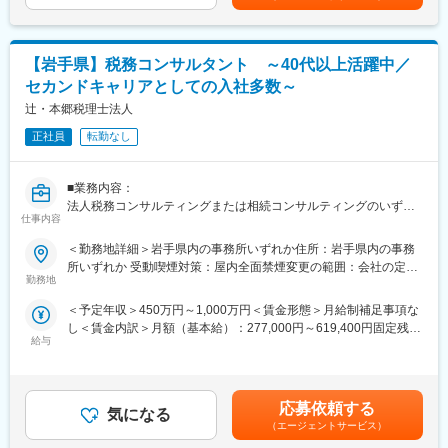
・デジタル地図整備の工程設計
・工程管理
・仕様検討
【岩手県】税務コンサルタント ～40代以上活躍中／
・デジタル地図整備工程への自動化に向けた業務分析
セカンドキャリアとしての入社多数～
・RPA導入による自動化推進
辻・本郷税理士法人
【配属部署】
正社員
転勤なし
メンバー：20～30名
【入社実績】
■業務内容：
以下のような経験をお持ちの方が当社に入社しています。
法人税務コンサルティングまたは相続コンサルティングのいずれ
・SE職（20代）
仕事内容
かのまたは両方の業務をお願いします。
前職ではシステムの設計・保守・運用業務を担当。プロジェクト
＜勤務地詳細＞岩手県内の事務所いずれか住所：岩手県内の事務
進捗管理経験あり。
法人向け税務コンサルティング
所いずれか 受動喫煙対策：屋内全面禁煙変更の範囲：会社の定め
・GISデータ制作（30代）
・法人顧問業務（月次・決算・申告書作成など）
勤務地
る事業所
予算・工程管理、作業方法検討、データ作成/管理。オペレータ育
・税に関する課題や現状のヒアリング
成経験あり。
＜予定年収＞450万円～1,000万円＜賃金形態＞月給制補足事項な
・財務諸表の精査による、適用可能な税法・規制の確認
し＜賃金内訳＞月額（基本給）：277,000円～619,400円固定残業
・節税対策やリスク回避の方法など税務戦略の策定
【東北開発センターについて】
給与
手当/月：45,000円～100,600円（固定残業時間20時間0分/月）超
・税務当局の調査への対応、コンプライアンスの維持 など
当社では、盛岡市にある当社東北開発センターで、デジタル地図
過した時間外労働の残業手当は追加支給＜月給＞322,000円～
・法人オーナーへ向けた辻本郷のグループソリューション提案
の制作に必要な情報の収集からデータ入力、チェック、製品デー
720,000円（一律手当を含む）＜昇給有無＞有＜残業手当＞有＜
（保険・不動産・М＆A・ITソフト提案） など
タ向けの変換に至るまでの一連の制作工程を行っています。
給与補足＞※給与詳細は資格、経験・前職等を考慮の上同社規定に
応募依頼する
制作現場の管理だけでなく、世界的なプラットフォーマーや国内
気になる
より決定■昇給：原則年1回■賞与：年2回■インセンティブ制度あ
相続コンサルティング
（エージェントサービス）
外カーメーカー、ナビメーカーをはじめとした数多くのお客様の
り※管理監督者として採用となった場合は固定残業の支給はありま
・相続税申告または手続き代行業務