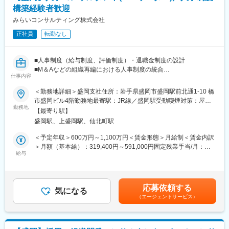
・「生涯顧客（お客さま）」「チームコンサルティング」「実
構築経験者歓迎
行・実現支援」…お客さまの「計画立案ではなく、成功実現」の
ために、共に考え・行動し、チームでお客さまの期待を超える付
みらいコンサルティング株式会社
加価値を提供し続けることで、共創パートナーとなることを目指
正社員
転勤なし
しています。
＜同社の特徴＞
■人事制度（給与制度、評価制度）・退職金制度の設計
・各分野の専門家や実務コンサルタントが顧客に合わせたプロジ
■M＆Aなどの組織再編における人事制度の統合
ェクトチームを結成し、顧客の経営課題にあらゆる角度から的確
仕事内容
■役員報酬制度・人材開発の設計
なアドバイスを行い、企業のニーズに最適なコンサルティングを
■人事関連したセミナー・執筆業務
＜勤務地詳細＞盛岡支社住所：岩手県盛岡市盛岡駅前北通1-10 橋
提供します。
■その他、人事施策全般に関するアドバイス
市盛岡ビル4階勤務地最寄駅：JR線／盛岡駅受動喫煙対策：屋内
・チームコンサルティングを主眼に置いて企業支援を行っている
勤務地
全面禁煙変更の範囲：会社の定める事業所
ため幅広い経験を積むことができます。
【最寄り駅】
＜魅力ポイント＞
・スタッフ全員が「全体最適」の視点を持って仕事を行うため、
盛岡駅、上盛岡駅、仙北町駅
・「圧倒的なお客さま志向」「当事者意識」「成長志向」…自己
コミュニケーションのズレも防ぐことができています。そのため
実現の中に社会貢献の要素が多い人材が集結。
＜予定年収＞600万円～1,100万円＜賃金形態＞月給制＜賃金内訳
チームコンサルティングならではのシナジー効果が生み出せ、顧
・「生涯顧客（お客さま）」「チームコンサルティング」「実
＞月額（基本給）：319,400円～591,000円固定残業手当/月：
客満足度も高いです。
行・実現支援」…お客さまの「計画立案ではなく、成功実現」の
給与
74,200円～137,200円（固定残業時間30時間0分/月）超過した時
ために、共に考え・行動し、チームでお客さまの期待を超える付
間外労働の残業手当は追加支給＜月給＞393,600円～728,200円
変更の範囲：会社の定める業務
加価値を提供し続けることで、共創パートナーとなることを目指
（一律手当を含む）＜昇給有無＞有＜残業手当＞有＜給与補足＞※
しています。
給与には30時間分の固定残業代を含む/超過分は全額支給※経験・
応募依頼する
気になる
能力など考慮の上、決定いたします。■昇給：年1回■賞与：年2回
（エージェントサービス）
＜同社の特徴＞
（2ヶ月×2回）賃金はあくまでも目安の金額であり、選考を通じ
・各分野の専門家や実務コンサルタントが顧客に合わせたプロジ
て上下する可能性があります。月給(月額)は固定手当を含めた表記
ェクトチームを結成し、顧客の経営課題にあらゆる角度から的確
です。
なアドバイスを行い、企業のニーズに最適なコンサルティングを