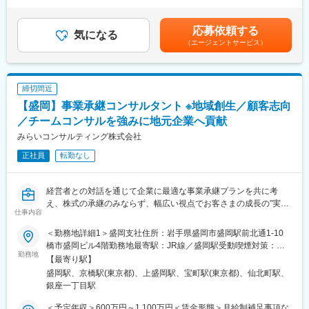
間外労働の残業手当は追加支給＜月給＞393,600円～728,200円
しています。
（一律手当を含む）＜昇給有無＞有＜残業手当＞有＜給与補足＞※
変更の範囲：会社の定める業務
給与には30時間分の固定残業代を含む/超過分は全額支給※経験・
応募依頼する
＜同社の特徴＞
気になる
能力、現年収など考慮の上、決定いたします■昇給：年1回■賞
（エージェントサービス）
・各分野の専門家や実務コンサルタントが顧客に合わせたプロジ
与：年2回（2ヶ月×2回）賃金はあくまでも目安の金額であり、選
ェクトチームを結成し、顧客の経営課題にあらゆる角度から的確
考を通じて上下する可能性があります。月給(月額)は固定手当を含
なアドバイスを行い、企業のニーズに最適なコンサルティングを
めた表記です。
提供します。
締切間近
・チームコンサルティングを主眼に置いて企業支援を行っている
【盛岡】事業承継コンサルタント ※地域創生／顧客志向
ため幅広い経験を積むことができます。
・スタッフ全員が「全体最適」の視点を持って仕事を行うため、
／チームコンサルを強みに地元企業へ貢献
コミュニケーションのズレも防ぐことができています。そのため
みらいコンサルティング株式会社
チームコンサルティングならではのシナジー効果が生み出せ、顧
正社員
転勤なし
客満足度も高いです。
変更の範囲：会社の定める業務
経営者との対話を通じて企業に最適な事業承継プランを共に考
え、株式の承継のみならず、幅広い視点でお客さまの成長の”実
仕事内容
現”を支援します。
＜勤務地詳細1＞盛岡支社住所：岩手県盛岡市盛岡駅前北通1-10
■仕事内容：
橋市盛岡ビル4階勤務地最寄駅：JR線／盛岡駅受動喫煙対策：屋
地域に拠点を置くファミリービジネス企業から、IPOを目指す成長
勤務地
内全面禁煙＜勤務地詳細2＞本社住所：東京都中央区京橋2-2-1 京
【最寄り駅】
企業まで、幅広い業種・企業規模のクライアントがいます。
橋エドグラン19F勤務地最寄駅：東京メトロ銀座線／京橋駅受動
盛岡駅、京橋駅(東京都)、上盛岡駅、宝町駅(東京都)、仙北町駅、
経営者との対話を通じて企業に最適な事業承継プランを共に考
喫煙対策：屋内全面禁煙変更の範囲：会社の定める事業所
銀座一丁目駅
え、株式の承継のみならず、幅広い視点でお客様の成長の”実現”を
支援します。事業承継・組織再編の実施により顕在化するさまざ
＜予定年収＞600万円～1,100万円＜賃金形態＞月給制補足事項な