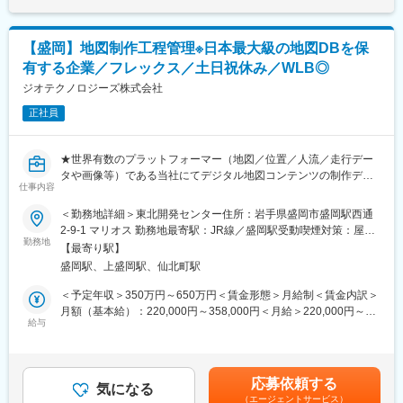
・各分野の専門家や実務コンサルタントが顧客に合わせたプロジ
通じて上下する可能性があります。月給(月額)は固定手当を含めた
ェクトチームを結成し、顧客の経営課題にあらゆる角度から的確
表記です。
なアドバイスを行い、企業のニーズに最適なコンサルティングを
【盛岡】地図制作工程管理※日本最大級の地図DBを保
提供します。
有する企業／フレックス／土日祝休み／WLB◎
・チームコンサルティングを主眼に置いて企業支援を行っている
ため幅広い経験を積むことができます。
ジオテクノロジーズ株式会社
・スタッフ全員が「全体最適」の視点を持って仕事を行うため、
正社員
コミュニケーションのズレも防ぐことができています。そのため
チームコンサルティングならではのシナジー効果が生み出せ、顧
客満足度も高いです。
★世界有数のプラットフォーマー（地図／位置／人流／走行デー
タや画像等）である当社にてデジタル地図コンテンツの制作ディ
変更の範囲：会社の定める業務
仕事内容
レクションから、制作工程のDXに関わる業務をお任せいたします
★
＜勤務地詳細＞東北開発センター住所：岩手県盛岡市盛岡駅西通
2-9-1 マリオス 勤務地最寄駅：JR線／盛岡駅受動喫煙対策：屋内
配属先は当社が保有するプラットフォームの根幹を担う部署にな
勤務地
喫煙可能場所あり変更の範囲：会社の定める事業所（リモートワ
【最寄り駅】
ります。
ーク含む）
盛岡駅、上盛岡駅、仙北町駅
取り扱うビッグデータは地図／位置／人流／走行データや画像
等、多岐に渡り、様々な社会問題の解決に貢献することが出来ま
＜予定年収＞350万円～650万円＜賃金形態＞月給制＜賃金内訳＞
す。
月額（基本給）：220,000円～358,000円＜月給＞220,000円～
例：MaaS／CASE／カーナビゲーション／事故防止／エリアマー
給与
358,000円＜昇給有無＞有＜残業手当＞有＜給与補足＞※上記年収
ケティング・広告／ドローンの空間情報／運送・輸送・営業車向
はあくまで想定になります。現年収や経験を考慮し決定します。■
けの業務支援／観光案内／設備管理／防災・災害／不動産や店舗
賞与：年2回（6月、12月）■昇給：年1回賃金はあくまでも目安の
案内／行政支援／ゲーム／交通計画 等
金額であり、選考を通じて上下する可能性があります。月給(月額)
応募依頼する
気になる
は固定手当を含めた表記です。
（エージェントサービス）
【具体的な業務内容】