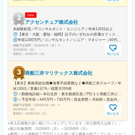
New
アクセンチュア株式会社
未経験歓迎／ITコンサルタント・エンジニア／年休120日以上
【東京・大阪・愛知・福岡】以下のいずれかの所属オフィスもしくは各エリアのプロジェクト先 所属オフィス：■赤坂インターシティ■関西オフィス■アクセンチュア・アドバンスト・テクノロジーセンター名古屋■福岡オフィス※詳細は勤務地一覧よりご覧いただけます。※所属オフィスを問わずプロジェクトにより、国内出張、海外出張の可能性があります【魅力ポイント│世界の知恵を活用】世界中のベストプラクティスがデータベースに集約されており、数多くの事例や社員の知恵を活用できます。日本では前例のない案件でも、世界各国の社員からオンライン・オフライン（海外出張）問わず、気軽にアドバイスを受けることができます。★ この求人のPOINT ★￣￣V￣￣￣￣￣￣￣￣￣＃世界約78万人規模の大手基盤で安定性◎若手から裁量大きく挑戦・成長できる環境＃土日祝休／連続5日以上の休暇取得も可能！／フルフレックス（コアタイムなし）＃コンサル・IT未経験者向けの手厚い研修◎／メンター制度もあるため安心してチャレンジOK！
年収1200万円／コンサルタント／シニア・マネジャー（40代） 年収1000万円／テクノロジーアーキテクト（30代）
掲載予定期間：
2026/6/25（木）
〜
2026/8/26（水）
気になる
更新日：
2026/7/1（水）
商船三井マリテックス株式会社
【東京】事務系総合職◆海事手続業務など◆商船三井グループ／年
休130日／実働1日7h／残業月20h程
＜勤務地詳細＞本社住所：東京都港区虎ノ門2-1-1 商船三井ビル勤務地最寄駅：東京メトロ銀座線／虎ノ門駅受動喫煙対策：屋内全面禁煙変更の範囲：会社の定める事業所
＜予定年収＞440万円～730万円＜賃金形態＞月給制＜賃金内訳＞月額（基本給）：291,800円～487,000円＜月給＞291,800円～487,000円＜昇給有無＞有＜残業手当＞有＜給与補足＞※上記想定年収には賞与3ヶ月分を含みます。金額は目安の金額であり、これまでのご経験・スキル・現年収等を総合的に考慮し決定いたします。■昇給：年1回■賞与：3ヶ月分（前年度実績）賃金はあくまでも目安の金額であり、選考を通じて上下する可能性があります。月給(月額)は固定手当を含めた表記です。
掲載予定期間：
2026/6/18（木）
〜
2026/9/16（水）
気になる
更新日：
2026/7/18（土）
※求人応募数の多い順にランキングしています（非公開求人は除く）。
※集計対象期間：2026/8/3（月）～2026/8/9（日）
※事情により掲載終了予定日よりも前に求人募集が終了していることもご