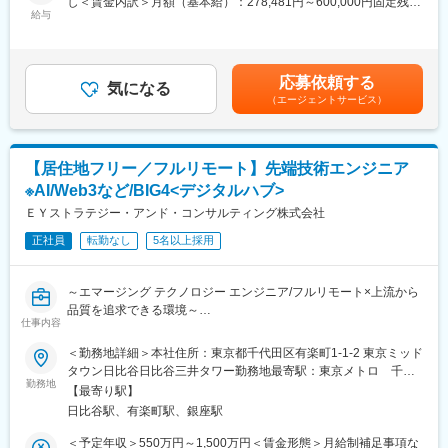
し＜賃金内訳＞月額（基本給）：278,481円～600,000円固定残業
や、担当パートナーとの対面による関係構築の場になっていま
■業務内容：
給与
手当/月：114,410円～200,000円（固定残業時間50時間0分/月）
す。
・業務アプリケーションを導入するため、クライアントとの業務
超過した時間外労働の残業手当は追加支給＜月給＞392,891円～
システム要件の定義、Fit&Gap分析、データ・画面・機能の基本設
800,000円（一律手当を含む）＜昇給有無＞有＜残業手当＞有＜
■魅力：
計、開発・Configuration、各種テストの計画・実行、システムデ
給与補足＞※経験、能力、前職給与等を踏まえて決定し、詳細は面
・さまざまな理由で社会復帰を諦めていた方も、在宅勤務という
応募依頼する
ータ業務移行の計画・実行、デプロイ・導入、保守サポートの全
気になる
談の上、同法人規定により決定します。■昇給：年1回（10月）■
働き方により、今の場所のまま家庭と仕事を両立し、築きあげて
（エージェントサービス）
工程もしくは、一部の工程
賞与：年１回賃金はあくまでも目安の金額であり、選考を通じて
きたキャリアを生かしていただくことが可能です。
上下する可能性があります。月給(月額)は固定手当を含めた表記で
・お子様の事情などで急に休んだ時でも、別の在宅秘書の方がし
■募集ポジション：
す。
っかりその日の業務を引き継いでくれる万全のバックアップ体制
◎ソリューション系エンジニア
があります。
【居住地フリー／フルリモート】先端技術エンジニア
・Webアプリエンジニア
・同僚に感謝の声を届けるピアボーナスシステム「ARIGATO Now
※AI/Web3など/BIG4<デジタルハブ>
・ローコード／ノーコード開発エンジニア
Point」や定期的なフィードバックの機会などを通じて、普段の頑
・クラウド基盤（Azure等主要PaaS／SaaS基盤エンジニア）
ＥＹストラテジー・アンド・コンサルティング株式会社
張りへの評価をもらいながら、モチベーションの維持・向上が可
・MicrosoftDynamics等CRM関連ソリューションエンジニア
能です。
正社員
転勤なし
5名以上採用
・SFA、MarketingSolution、CustomerService／Portal、データ／
API連携エンジニア
・エマージングテクノロジーエンジニア
～エマージング テクノロジー エンジニア/フルリモート×上流から
・プロジェクトマネージャー
品質を追求できる環境～
◎業界系ITエンジニア
仕事内容
・金融（銀行・証券・保険）、製造、通信、流通、医薬・ライフ
●地方在住×リモート勤務が可能な環境です。
＜勤務地詳細＞本社住所：東京都千代田区有楽町1-1-2 東京ミッド
サイエンス等
●構想からシステム化まで全工程の支援が可能です
タウン日比谷日比谷三井タワー勤務地最寄駅：東京メトロ 千代
●AI・ブロックチェーンなど最新技術を活用
勤務地
田線／日比谷駅受動喫煙対策：屋内全面禁煙変更の範囲：会社の
■強み
【最寄り駅】
●標準業務時間７時間・残業30時間程度という働き方が可能。質
定める事業所（リモートワーク含む）
企業戦略とテクノロジーの結び付きが深くなってきているため、
日比谷駅、有楽町駅、銀座駅
を追求できる範囲で案件を取る為、残業過多でPJTが炎上するこ
テクノロジーの実装による戦略の実現が重要になってきていま
とも基本的にありません。
＜予定年収＞550万円～1,500万円＜賃金形態＞月給制補足事項な
す。そのような目的を実現する EY のテクノロジーコンサルティ