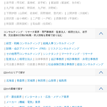
岩手郡（雫石町、葛巻町、岩手町）
紫波郡（紫波町、矢巾町）
九戸郡（軽米町、野田村、九戸村、洋野町）
下閉伊郡（山田町、岩泉町、田野畑村、普代村）
上閉伊郡（大槌町）
胆沢郡（金ケ崎町）
二戸郡（一戸町）
西磐井郡（平泉町）
和賀郡（西和賀町）
気仙郡（住田町）
コンサルティング・リサーチ業界・専門事務所・監査法人・税理士法人、岩手
県、完全週休2日制の転職・求人情報を業種で絞り込む
経営・戦略コンサルティング
組織人事コンサルティング
財務・会計アドバイザリー（FAS）
リスクコンサルティング
その他専門コンサルティング
シンクタンク
マーケティング・リサーチ
監査法人
税理士法人
法律事務所
会計事務所
特許事務所・弁理士事務所
司法書士事務所・行政書士事務所
社会保険労務士事務所
総合コンサルティング
ほかのエリアで探す
北海道
青森県
宮城県
秋田県
山形県
福島県
ほかの業種で探す
IT・通信業界
インターネット・広告・メディア業界
メーカー（機械・電気）業界