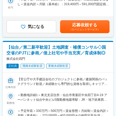
まな経営課題に、公認会計士・税理士・社会保険労務士・司法書
し＜賃金内訳＞月額（基本給）：319,400円～591,000円固定残業
士などの専門家がお客さまに合わせたプロジェクトチ ームを結成
給与
手当/月：74,200円～137,200円（固定残業時間30時間0分/月）超
し、あらゆる角度から的確なアドバイスを行いながら、最適な承
過した時間外労働の残業手当は追加支給＜月給＞393,600円～
継プランを作成します。
728,200円（一律手当を含む）＜昇給有無＞有＜残業手当＞有＜
その他、決算支援、財務顧問、組織再編、M&A業務にも携わって
給与補足＞※給与には30時間分の固定残業代を含む/超過分は全額
応募依頼する
いただくことができます。
気になる
支給※経験・能力、現年収など考慮の上、決定いたします■昇給：
（エージェントサービス）
年1回■賞与：年2回（2ヶ月×2回）賃金はあくまでも目安の金額で
＜魅力ポイント＞
あり、選考を通じて上下する可能性があります。月給(月額)は固定
・「圧倒的なお客さま志向」「当事者意識」「成長志向」…自己
手当を含めた表記です。
実現の中に社会貢献の要素が多い人材が集結。
【仙台／第二新卒歓迎】土地調査・補償コンサル◇国
・「生涯顧客（お客さま）」「チームコンサルティング」「実
交省のPJTに参画／借上社宅や手当充実／育成体制◎
行・実現支援」…お客さまの「計画立案ではなく、成功実現」の
ために、共に考え・行動し、チームでお客さまの期待を超える付
株式会社四門
加価値を提供し続けることで、共創パートナーとなることを目指
正社員
職種未経験歓迎
業種未経験歓迎
しています。
＜同社の特徴＞
【官公庁や大手建設会社のプロジェクトに参画／建築関係のバッ
・各分野の専門家や実務コンサルタントが顧客に合わせたプロジ
クグラウンド歓迎／未経験から専門的な資格を取得しキャリアア
ェクトチームを結成し、顧客の経営課題にあらゆる角度から的確
仕事内容
ップが可能】
なアドバイスを行い、企業のニーズに最適なコンサルティングを
■求人のポイント：
＜勤務地詳細1＞東北支店住所：仙台市青葉区中央四丁目4-19 ア
提供します。
・第二新卒から資格取得を通して、市場価値を高めたい方にオス
ーバンネット仙台中央ビル5階勤務地最寄駅：JR・地下鉄東西線
・チームコンサルティングを主眼に置いて企業支援を行っている
スメの求人です！
勤務地
／仙台駅受動喫煙対策：屋内喫煙可能場所あり＜勤務地詳細2＞各
ため幅広い経験を積むことができます。
・異業界からの入社者多数！教育体制充実！都市のインフラ事業
プロジェクト先住所：宮城県内、福島県内、岩手県内 受動喫煙対
・スタッフ全員が「全体最適」の視点を持って仕事を行うため、
＜予定年収＞330万円～500万円＜賃金形態＞月給制＜賃金内訳＞
を支えるコンサルタントとして新たなキャリアを築いてみません
策：屋内全面禁煙変更の範囲：会社の定める事業所
コミュニケーションのズレも防ぐことができています。そのため
月額（基本給）：223,000円～403,000円その他固定手当/月：