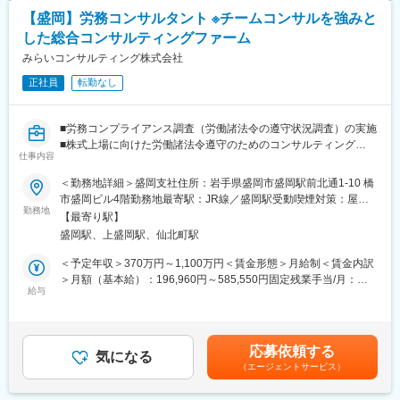
長性、財務状況を調査し、経営課題を把握します。
■フォロー体制
【盛岡】労務コンサルタント ※チームコンサルを強みと
〇経営改善・M&A支援
地図業界未経験者が大半のため、社内では未経験者を対象とした
した総合コンサルティングファーム
発見した経営課題に対して、改善施策を検討・提案し、実行支援
育成・指導経験が蓄積されています。入社以降の業務のステップ
を行います。また、M&Aに関する相談対応や企業評価、交渉サポ
みらいコンサルティング株式会社
アップは以下を想定しています。
ート、クロージング支援を担当します。
正社員
転勤なし
他、IPO支援・組織再編にもチャレンジしていただけます。
＜入社1ヶ月～2ヶ月＞
・デジタル地図の基礎知識の習得
■未経験から挑戦可能な理由：
・先輩社員が間を取り持ち、関係各部門の業務説明を受け、業務
■労務コンプライアンス調査（労働諸法令の遵守状況調査）の実施
コンサルティングにおいてもっとも大切なことは、お客さまのこ
イメージをより具現化
■株式上場に向けた労働諸法令遵守のためのコンサルティング
とを本気で考える「心」だと考えています。どのような場面にお
仕事内容
■就業規則など人事労務関連規程のアドバイザリー業務
いても本気になってお客さまのために行動する姿勢は、専門的な
＜入社3ヶ月～6ヶ月＞
■その他会社の労働諸問題に対する対応実務コンサルティング
＜勤務地詳細＞盛岡支社住所：岩手県盛岡市盛岡駅前北通1-10 橋
知識やノウハウ以上に大切なものです。
・デジタル地図の整備プロセス設計
市盛岡ビル4階勤務地最寄駅：JR線／盛岡駅受動喫煙対策：屋内
入社後に研修や業務をとして知識を身に着けていただけますの
・プロセス管理・仕様検討
＜魅力ポイント＞
勤務地
全面禁煙変更の範囲：会社の定める事業所
で、お客様のために本気になれる方であれば、未経験の方も十分
【最寄り駅】
・「圧倒的なお客さま志向」「当事者意識」「成長志向」…自己
にご活躍いただけます。
＜入社7ヶ月～＞
盛岡駅、上盛岡駅、仙北町駅
実現の中に社会貢献の要素が多い人材が集結。
これまでの業務に加えて、以下の業務におけるご活躍を期待して
・「生涯顧客（お客さま）」「チームコンサルティング」「実
＜予定年収＞370万円～1,100万円＜賃金形態＞月給制＜賃金内訳
変更の範囲：会社の定める業務
います
行・実現支援」…お客さまの「計画立案ではなく、成功実現」の
＞月額（基本給）：196,960円～585,550円固定残業手当/月：
・デジタル地図整備プロセスの自動化に向けた業務分析
ために、共に考え・行動し、チームでお客さまの期待を超える付
給与
45,730円～135,940円（固定残業時間30時間0分/月）超過した時
・RPAやAI導入による自動化及びDX推進
加価値を提供し続けることで、共創パートナーとなることを目指
間外労働の残業手当は追加支給＜月給＞242,690円～721,490円
しています。
（一律手当を含む）＜昇給有無＞有＜残業手当＞有＜給与補足＞※
変更の範囲：会社の定める業務
給与には30時間分の固定残業代を含む/超過分は全額支給※経験・
応募依頼する
＜同社の特徴＞
気になる
能力、現年収など考慮の上、決定いたします■昇給：年1回■賞
（エージェントサービス）
・各分野の専門家や実務コンサルタントが顧客に合わせたプロジ
与：年2回（2ヶ月×2回）賃金はあくまでも目安の金額であり、選
ェクトチームを結成し、顧客の経営課題にあらゆる角度から的確
考を通じて上下する可能性があります。月給(月額)は固定手当を含