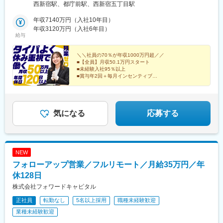
はお問合せください）◆北海道・東北北海道・青森・岩手・秋
西新宿駅、都庁前駅、西新宿五丁目駅
変更の範囲：会社の定める業務
田・宮城・山形・福島◆関東東京・神奈川・千葉・埼玉・茨城・
栃木・群馬◆中部山梨・新潟・富山・石川・福井・長野・岐阜・
年収7140万円（入社10年目）
静岡・愛知・三重◆近畿滋賀・京都・大阪・兵庫・和歌山・奈良
年収3120万円（入社6年目）
給与
◆中国・四国鳥取・島根・岡山・広島・山口・香川・愛媛・高
知・徳島◆九州福岡・佐賀・長崎・熊本・大分・宮崎・鹿児島※適
性に応じて直営店舗で経験を積んでいただく場合もあり《出張も
＼＼社員の70％が年収1000万円超／／
■【全員】月収50.1万円スタート
旅行気分で♪》出張先では、チームで現地のグルメを味わったり、
■未経験入社95％以上
観光地を巡ったり。旅気分でリフレッシュしながら働いていま
■賞与年2回＋毎月インセンティブ
す！
■年間休日120日以上
■残業ほぼなし
■100%反響営業
気になる
応募する
NEW
フォローアップ営業／フルリモート／月給35万円／年
休128日
株式会社フォワードキャピタル
正社員
転勤なし
5名以上採用
職種未経験歓迎
業種未経験歓迎