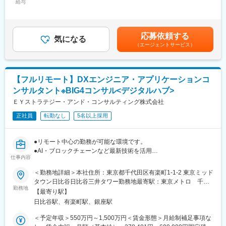
支えるポジションで、月1回の出勤日以外は自宅での勤務が可能で
・当社は独自の研修体制が整っているだけでなく、測量士・建築
給与
定残業時間30時間0分/月）超過した時間外労働の残業手当は追加
す。
士・補償業務管理士等の資格取得支援制度等サポート体制も充実
支給＜月給＞289,110円（一律手当を含む）＜昇給有無＞無＜残
しております。
業手当＞有＜給与補足＞※上記みなし時間外勤務手当額を超える時
■業務内容：
・資格取得に伴い昇給する制度もあり、スキルの向上がキャリア
間外労働分については追加で支給する。※上記は標準業績賞与込み
応募依頼する
複数（3名～5名程度）のパートナー（一般企業の役員クラス）へ
アップにつながります。
気になる
の金額となります。賃金はあくまでも目安の金額であり、選考を
（エージェントサービス）
の在宅秘書業務
通じて上下する可能性があります。月給(月額)は固定手当を含めた
・秘書業務全般、スケジュール管理、会食セッティング、ご案
■当社の将来性：
表記です。
内、お礼状作成
【景気に左右されない安定性】
・出張手配（国内、国外）、電話、メール対応、アポイント調整
・道路・鉄道や上下水道整備等、生活の基盤となる都市のインフ
【フルリモート】DXエンジニア・アプリケーションコ
・慶弔関係、贈答品手配、経費請求書処理、名刺管理、会議運営
ラ整備に関わる案件が大半を占めており、景気に左右されにくく
ンサルタント※BIG4コンサル<デジタルハブ>
補助
安定しています。
ＥＹストラテジー・アンド・コンサルティング株式会社
【継続的に業務拡大】
■英語利用について：
・官公庁以外にも、大手ゼネコンやハウジングメーカー等から創
正社員
転勤なし
5名以上採用
担当パートナーやクライアントにより、英語の使用頻度が変わり
業以来受注が続いております。社内の教育制度を整えて組織強化
ます。
も進めており、毎年継続的に業務を拡大しております。
アサインによってはほとんど使わないこともありますので、あら
●リモート中心の勤務が可能な環境です。
かじめご了承ください。
変更の範囲：無
●AI・ブロックチェーンなど最新技術を活用
仕事内容
●標準業務時間７時間・残業30時間程度という働き方が可能
■就業環境：
●テクノロジー領域でキャリア志向に合わせたキャリアパス設計が
＜勤務地詳細＞本社住所：東京都千代田区有楽町1-1-2 東京ミッド
ワーキングマザーがキャリアを継続し活躍中。
可能
タウン日比谷日比谷三井タワー勤務地最寄駅：東京メトロ 千代
ご事情により短時間の中抜けや、お子様のお世話がひと段落して
勤務地
田線／日比谷駅受動喫煙対策：屋内全面禁煙変更の範囲：会社の
から業務を再開する等、柔軟な働き方が可能になっています。
【最寄り駅】
＝＝
定める事業所（リモートワーク含む）
月1回（現在は木曜日）の出勤日の朝に出発し、午前10:30までに
日比谷駅、有楽町駅、銀座駅
■業務概要：当社が提供する業務ソリューションやプロダクト財務
東京オフィスに到着、定例会議に参加可能な方が対象。
会計、製造管理、顧客管理、マーケティング、データ分析等の要
＜予定年収＞550万円～1,500万円＜賃金形態＞月給制補足事項な
オフィス出社日は、研修や定例ミーティングを通した情報交換
件定義・設計・開発・テスト・導入に係る業務をお任せします。