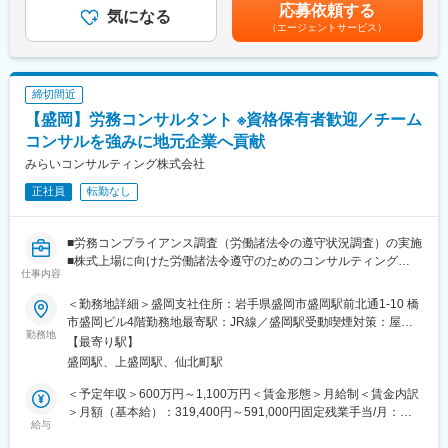
実績：2回（過去実績：3ヶ月分）賃金はあくまでも目安の金額で
応募依頼する
気になる
実現の中に社会貢献の要素が多い人材が集結。
あり、選考を通じて上下する可能性があります。月給(月額)は固定
（エージェントサービス）
■当社について：
・「生涯顧客（お客さま）」「チームコンサルティング」「実
手当を含めた表記です。
当社は新規事業の立ち上げを中心とした経営コンサルティングと
行・実現支援」…お客さまの「計画立案ではなく、成功実現」の
システムの受託開発・SES事業を展開する会社で、現在はプロジ
ために、共に考え・行動し、チームでお客さまの期待を超える付
ェクトマネージャー1名・リーダー1名・メンバー3名の計5名の組
加価値を提供し続けることで、共創パートナーとなることを目指
締切間近
織を構築しています。
しています。
【盛岡】労務コンサルタント ※資格保有者歓迎／チーム
■当社の魅力：
コンサルを強みに地元企業へ貢献
変更の範囲：会社の定める業務
「困った人を助けたい」という思いから新規事業の立ち上げを支
みらいコンサルティング株式会社
援する収益事業と宮城県塩釜市を舞台とする社会貢献事業を展開
正社員
転勤なし
中。戦略立案だけをお手伝いするのではなくお客様と一緒に汗を
かき、共に成功を分かち合うようなご支援を実施。
■労務コンプライアンス調査（労働諸法令の遵守状況調査）の実施
■当社の特徴：
■株式上場に向けた労働諸法令遵守のためのコンサルティング
当社代表は東京で12年間のソフトウェア会社勤務を経て、故郷の
仕事内容
■就業規則など人事労務関連規程のアドバイザリー業務
宮城県に戻ってきました。
■その他会社の労働諸問題に対する対応実務コンサルティング
ビジネス開発を通じて自社が得たノウハウや知見を地域に還元し
＜勤務地詳細＞盛岡支社住所：岩手県盛岡市盛岡駅前北通1-10 橋
ていくfunakuの取組みは、スタートアップとも地方創生とも違っ
市盛岡ビル4階勤務地最寄駅：JR線／盛岡駅受動喫煙対策：屋内
＜魅力ポイント＞
勤務地
た新しい枠組みとなっていくと考えています。
全面禁煙変更の範囲：会社の定める事業所
【最寄り駅】
・「圧倒的なお客さま志向」「当事者意識」「成長志向」…自己
前期は塩釜市を知るためにデスクトップリサーチとフィールドワ
盛岡駅、上盛岡駅、仙北町駅
実現の中に社会貢献の要素が多い人材が集結。
ークを繰り返し実施。
・「生涯顧客（お客さま）」「チームコンサルティング」「実
今期はフィールドワークや当事者へのヒアリングを通じて、地域
＜予定年収＞600万円～1,100万円＜賃金形態＞月給制＜賃金内訳
行・実現支援」…お客さまの「計画立案ではなく、成功実現」の
の課題の内在化にチャレンジしました。現在は塩釜市の不のメカ
＞月額（基本給）：319,400円～591,000円固定残業手当/月：
ために、共に考え・行動し、チームでお客さまの期待を超える付
給与
ニズムの一部を自分たちなりに定義し、解決に向けたITの新規事
74,200円～137,200円（固定残業時間30時間0分/月）超過した時
加価値を提供し続けることで、共創パートナーとなることを目指
業を立ち上げようとしています。