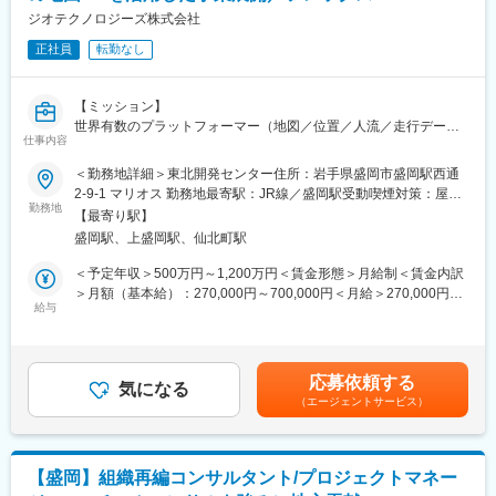
ジオテクノロジーズ株式会社
正社員
転勤なし
【ミッション】
世界有数のプラットフォーマー（地図／位置／人流／走行データ
仕事内容
や画像等）である当社にて、来たるべく「メタバース」「自動運
転」「IoT]「ジオマーケティング」等、次世代社会の創出に向け
＜勤務地詳細＞東北開発センター住所：岩手県盛岡市盛岡駅西通
て、共鳴かつ事業を加速させられる仲間を積極的に募集をしてお
2-9-1 マリオス 勤務地最寄駅：JR線／盛岡駅受動喫煙対策：屋内
ります。ご志向やご経歴を考慮しポジションを決定致します。
勤務地
喫煙可能場所あり変更の範囲：会社の定める事業所（リモートワ
【最寄り駅】
ーク含む）
盛岡駅、上盛岡駅、仙北町駅
自社で保有するビッグデータ（地図/位置/人流/走行データや画像
等）を活用し、次世代社会に向けて、新規事業・研究開発を強化
＜予定年収＞500万円～1,200万円＜賃金形態＞月給制＜賃金内訳
しており、既にいくつもの壮大なプロジェクトに着手している
＞月額（基本給）：270,000円～700,000円＜月給＞270,000円～
中、複数事業部で多様なポジションを採用する予定です。
給与
700,000円＜昇給有無＞有＜残業手当＞有＜給与補足＞※上記年収
はあくまで想定になります。現年収や経験を考慮し決定します。■
【想定ポジション】
賞与：年2回（6月、12月）■昇給：年1回賃金はあくまでも目安の
・フロントエンドエンジニア
金額であり、選考を通じて上下する可能性があります。月給(月額)
応募依頼する
・サーバサイドエンジニア
気になる
は固定手当を含めた表記です。
（エージェントサービス）
・UI/UXデザイナー
・WEBエンジニア
・AIエンジニア
・システムエンジニア
【盛岡】組織再編コンサルタント/プロジェクトマネー
・プロダクトオーナー／プロダクトマネジャー