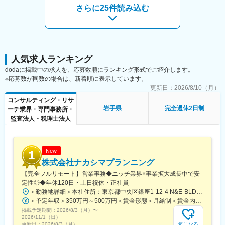
さらに25件読み込む
人気求人ランキング
dodaに掲載中の求人を、応募数順にランキング形式でご紹介します。
※応募数が同数の場合は、新着順に表示しています。
更新日：
2026/8/10（月）
コンサルティング・リサ
岩手県
完全週休2日制
ーチ業界・専門事務所・
監査法人・税理士法人
New
株式会社ナカシマプランニング
【完全フルリモート】営業事務◆ニッチ業界×事業拡大成長中で安
定性◎◆年休120日・土日祝休・正社員
＜勤務地詳細＞本社住所：東京都中央区銀座1-12-4 N&E-BLD.7階受動喫煙対策：屋内全面禁煙変更の範囲：会社の定める事業所
＜予定年収＞350万円～500万円＜賃金形態＞月給制＜賃金内訳＞月額（基本給）：220,000円～270,000円＜月給＞220,000円～270,000円＜昇給有無＞有＜残業手当＞有＜給与補足＞■賞与：あり■昇給：あり賃金はあくまでも目安の金額であり、選考を通じて上下する可能性があります。月給(月額)は固定手当を含めた表記です。
掲載予定期間：
2026/8/3（月）
〜
2026/11/1（日）
気になる
更新日：
2026/8/3（月）