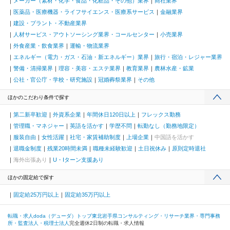
メーカー（素材・化学・食品・化粧品・その他）業界
商社業界
医薬品・医療機器・ライフサイエンス・医療系サービス
金融業界
建設・プラント・不動産業界
人材サービス・アウトソーシング業界・コールセンター
小売業界
外食産業・飲食業界
運輸・物流業界
エネルギー（電力・ガス・石油・新エネルギー）業界
旅行・宿泊・レジャー業界
警備・清掃業界
理容・美容・エステ業界
教育業界
農林水産・鉱業
公社・官公庁・学校・研究施設
冠婚葬祭業界
その他
ほかのこだわり条件で探す
第二新卒歓迎
外資系企業
年間休日120日以上
フレックス勤務
管理職・マネジャー
英語を活かす
学歴不問
転勤なし（勤務地限定）
服装自由
女性活躍
社宅・家賃補助制度
上場企業
中国語を活かす
退職金制度
残業20時間未満
職種未経験歓迎
土日祝休み
原則定時退社
海外出張あり
U・Iターン支援あり
ほかの固定給で探す
固定給25万円以上
固定給35万円以上
転職・求人doda（デューダ）トップ
東北
岩手県
コンサルティング・リサーチ業界・専門事務
所・監査法人・税理士法人
完全週休2日制の転職・求人情報