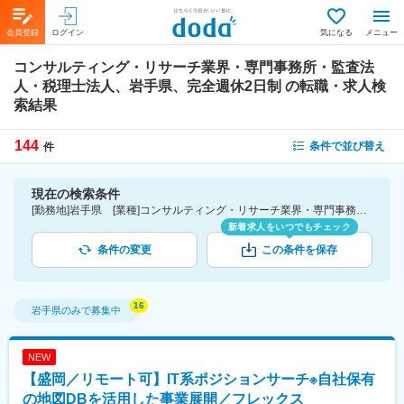
会員登録
ログイン
気になる
メニュー
コンサルティング・リサーチ業界・専門事務所・監査法
人・税理士法人、岩手県、完全週休2日制
の転職・求人検
索結果
144
条件で並び替え
件
現在の検索条件
[勤務地]岩手県 [業種]コンサルティング・リサーチ業界・専門事務所・監査法人・税理士法人 [こだわり条件ピックアップ]完全週休2日制 [詳細条件](休日・働き方)完全週休2日制
新着求人をいつでもチェック
条件の変更
この条件を保存
岩手県
のみで募集中
NEW
【盛岡／リモート可】IT系ポジションサーチ※自社保有
の地図DBを活用した事業展開／フレックス