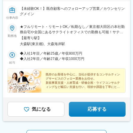
【未経験OK！】既存顧客へのフォローアップ営業／カウンセリン
グメイン
仕事内容
★フルリモート・リモートOK／転勤なし／東京都大田区の本社勤
務自宅や全国にあるサテライトオフィスでの勤務も可能！サテラ
勤務地
イトオフィスは駅から徒歩5分ほどの立地で好アクセス！好きな場
【最寄り駅】
所を選んで、自由にテレワークもできます。居住はどこでもOK！
大森駅(東京都)、大森海岸駅
基本リモートでの対応です！※敷地内全面禁煙
◆入社1年目／年齢25歳／年収800万円
◆入社2年目／年齢27歳／年収1000万円
給与
既存のお客様を中心に、当社が提供するコンサルティン
グサービスのフォロー業務をお任せ。
新規事業支援・人材育成・研修企画・ライフコンサルテ
ィングなど幅広い支援を行い、現状や課題を丁寧にヒア
リングし、社内のコンサルタントへつなぐ役割です。
気になる
応募する