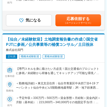
か
チームコンサルティングならではのシナジー効果が生み出せ、顧
給与
17,000円＜月給＞240,000円～420,000円＜昇給有無＞有＜残業手
・資格手当最大月38000円／家族手当等福利厚生も充実していま
客満足度も高いです。
当＞有＜給与補足＞■前職の経験や能力を考慮の上、決定、優遇い
す。
たします。賃金はあくまでも目安の金額であり、選考を通じて上
変更の範囲：会社の定める業務
下する可能性があります。月給(月額)は固定手当を含めた表記で
■業務内容
応募依頼する
気になる
す。
当社が受注する補償コンサルタント業務をお任せいたします。
（エージェントサービス）
補償コンサルタント業務とは、国土交通省から依頼を受けて、公
共工事等を進めるために必要な土地や、その土地にある建物など
を調査し、適正な補償額を算定するとともに、地権者様などへ補
【仙台／未経験歓迎】土地調査報告書の作成◇国交省
償についての説明を行いながら、用地取得を行っていく業務で
す。
PJTに参画／公共事業等の補償コンサル／土日祝休
株式会社四門
■具体的には
・道路、鉄道、ダム、建設等の公共事業における用地補償業務全
正社員
職種未経験歓迎
業種未経験歓迎
般
・入札・受注
【専門スキルを身に着けたい方必見！国土交通省のプロジェクト
・土地の調査、測量
に参画／未経験から研修を通してキャッチアップ可能な環境／資
・建物の調査、算定
仕事内容
格取得手当・サポート体制◎】
未経験者には会社規定、マニュアルに基づき先輩社員が親切丁寧
■求人のポイント：
に指導いたします。
＜勤務地詳細1＞東北支店住所：仙台市青葉区中央四丁目4-19 ア
・報告書作成等事務経験ある方尚歓迎！官公庁案件の書類点検・
ーバンネット仙台中央ビル5階勤務地最寄駅：JR・地下鉄東西線
作成業務を担っていただきます。
■最初にお任せする業務
勤務地
／仙台駅受動喫煙対策：屋内喫煙可能場所あり＜勤務地詳細2＞各
・当社は、国･官公庁案件メインで上流工程の事業を展開する土地
建物の調査をお任せします。移転に関する業務で、現地に建物を
プロジェクト先住所：宮城県内、福島県内、岩手県内 受動喫煙対
＜予定年収＞330万円～500万円＜賃金形態＞月給制＜賃金内訳＞
開発・査定等のスペシャリストです。
見に行き、構造など図面や電気、建物の動産を調べます。これを
策：屋内全面禁煙変更の範囲：会社の定める事業所
月額（基本給）：223,000円～340,000円その他固定手当/月：
・各プロジェクト先へ単身赴任する方については、借り上げ社宅
再建築した場合どのくらいの費用なのかを考える業務です。
給与
17,000円～80,000円＜月給＞240,000円～420,000円＜昇給有無