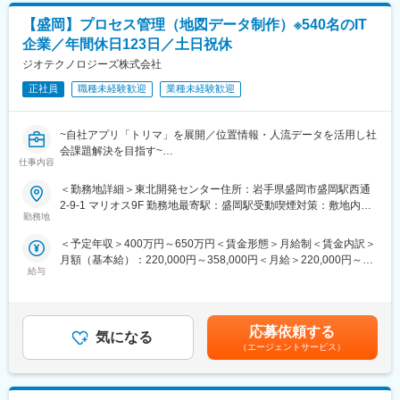
行・実現支援」…お客さまの「計画立案ではなく、成功実現」の
・PRDの作成、ユーザストーリーの作成、要求定義
ために、共に考え・行動し、チームでお客さまの期待を超える付
【盛岡】プロセス管理（地図データ制作）※540名のIT
・マイルストーンの設定や開発イベントへの参加、運営
加価値を提供し続けることで、共創パートナーとなることを目指
企業／年間休日123日／土日祝休
・チームメンバーの進捗状況を上位層にレポートし、適宜業務改
しています。
善
ジオテクノロジーズ株式会社
・成果物の確認、マニュアル作成、本番業務への導入
変更の範囲：会社の定める業務
正社員
職種未経験歓迎
業種未経験歓迎
・開発チームのチームビルディング・開発物の品質管理
・BPとのコミュニケーションや計画策定、納品物の受け入れ
・リリースに向けた運用テストの計画、実施、レポーティング
~自社アプリ「トリマ」を展開／位置情報・人流データを活用し社
会課題解決を目指す~
■配属先：
仕事内容
●自社独自のデータベースを使用し事業展開
人員は7名で構成されています。
●メンバーの管理や顧客との定常会議の参加をお任せ
＜勤務地詳細＞東北開発センター住所：岩手県盛岡市盛岡駅西通
●「年休122日×フレックス×最大有給日数50日」でWLBを実現◎
2-9-1 マリオス9F 勤務地最寄駅：盛岡駅受動喫煙対策：敷地内全
■開発環境：
勤務地
面禁煙変更の範囲：会社の定める事業所
Confluence、Jira、Figma
■業務の概要
＜予定年収＞400万円～650万円＜賃金形態＞月給制＜賃金内訳＞
日々の移動スマートフォン、カーナビ向けのデジタル地図コンテ
■ポジションの魅力：
月額（基本給）：220,000円～358,000円＜月給＞220,000円～
ンツの制作ディレクションから、制作プロセスのDXに関わる業務
・地図の知識がなくとも、その知識に明るいメンバーもサポート
給与
358,000円＜昇給有無＞有＜残業手当＞有＜給与補足＞※上記年収
をご担当いただきます。
しますので、これまでの経験・スキルを最大限に発揮していただ
はあくまで想定になります。現年収や経験を考慮し決定します。■
ける環境を提供いたします。
賞与：年2回（6月、12月）■昇給：年1回賃金はあくまでも目安の
■東北開発センターについて
金額であり、選考を通じて上下する可能性があります。月給(月額)
約200名が所属する盛岡駅前マリオスビルの東北開発センターで
応募依頼する
■東北開発センターについて：
気になる
は固定手当を含めた表記です。
は、デジタル地図の制作に必要な情報の収集からデータ入力、チ
（エージェントサービス）
当社では、盛岡市にある当社東北開発センターで、デジタル地図
ェック、製品データ向けの変換に至るまでの一連の制作工程を行
の制作に必要な情報の収集からデータ入力、チェック、製品デー
っています。世界的なプラットフォーマーや国内外のカーメーカ
タ向けの変換に至るまでの一連の制作工程を行っています。
ー、ナビメーカーをはじめとした数多くのお客様の声を聴きなが