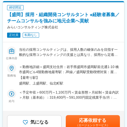
があります。月給(月額)は固定手当を含めた表記です。
・不動産や金融資産などの相続財産についての調査・評価
福祉法人、地方公共団体、海外法人、そして個人と、幅広いお客
締切間近
・新規顧客に向けた相続コンサル業務
様に対して、税務サービスを提供しています。お仕事を通じて、
・新規顧客に向けた事業承継コンサル業務
幅広い分野での税務・会計業務を経験出来ます。
【盛岡】採用・組織開発コンサルタント ※経験者募集／
・法人オーナーへ向けた辻本郷のグループソリューション提案
チームコンサルを強みに地元企業へ貢献
（保険・不動産・М＆A・ITソフト提案） など
変更の範囲：会社の定める業務
みらいコンサルティング株式会社
上記の中から、経験や希望を考慮してお任せできるところから業
正社員
転勤なし
務をお願いいたします。
■特徴：
当社の採用コンサルティングは、採用人数の確保のみを目指す一
＜チーム連携＞
般的な採用コンサルティングの支援とは異なり、採用から定着ま
仕事内容
税務に関わる様々な分野のエキスパートが集結し、案件によって
で幅広く取扱います。VUCAの時代だからこそ、採用プロセスは
は、
企業内での自走化が必要であり、採用ファーストで取組まれる企
＜勤務地詳細＞盛岡支社住所：岩手県盛岡市盛岡駅前北通1-10 橋
チームを組んで業務を進めることもあります。チーム連携を通じ
業を当社では実行実現支援します。
市盛岡ビル4階勤務地最寄駅：JR線／盛岡駅受動喫煙対策：屋内
て、他のエキスパートによる協力と刺激を受けながら自身の専門
勤務地
全面禁煙変更の範囲：会社の定める事業所
【最寄り駅】
スキルを磨くことが出来る環境です。
また、採用後は「組織づくり・チームづくり」を通じて組織を活
盛岡駅、上盛岡駅、仙北町駅
性化し、働く人や組織の可能性を引き出すことで、企業の持続可
＜広範囲な取り扱い業務＞
能な変革・成長支援をします。ディスカッションやインタビュー
＜予定年収＞600万円～1,100万円＜賃金形態＞月給制＜賃金内訳
中小企業が主な顧問先になりますが、医療法人、公益法人、社会
を通して本当に解決すべき課題を特定し、課題解決に向けた研修
＞月額（基本給）：319,400円～591,000円固定残業手当/月：
福祉法人、地方公共団体、海外法人、そして個人と、幅広いお客
やワークショップ、プロジェクトの企画から実行支援までを行い
給与
74,200円～137,200円（固定残業時間30時間0分/月）超過した時
様に対して、税務サービスを提供しています。お仕事を通じて、
ます。
間外労働の残業手当は追加支給＜月給＞393,600円～728,200円
幅広い分野での税務・会計業務を経験出来ます。
（一律手当を含む）＜昇給有無＞有＜残業手当＞有＜給与補足＞※
■求職者から選ばれる方法を明確化
給与には30時間分の固定残業代を含む/超過分は全額支給※経験・
応募依頼する
変更の範囲：会社の定める業務
会社の現状、採用市場（求職者心理）を正しく理解し、現状との
気になる
能力、現年収など考慮の上、決定いたします■昇給：年1回■賞
（エージェントサービス）
ギャップを認識することで、人手不足で悩んでいる会社の『人材