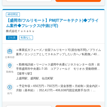
与：年2回（2ヶ月×2回）賃金はあくまでも目安の金額であり、選
採用』を成功へと導きます。
考を通じて上下する可能性があります。月給(月額)は固定手当を含
めた表記です。
■企業の本当の価値・ありたい姿の明確化
締切間近
コーチングを用いたアプローチで、社員自身が企業の本当の価
【盛岡市/フルリモート】PM(ITアーキテクト)◆プライ
値・ありたい姿を考えることで、社員の進む方向性を合わせま
す。
ム案件◆フレックス(中抜け可)
株式会社ｆｕｎａｋｕ
■経営課題解決に向けた実行支援
正社員
転勤なし
コンサルタント兼ファシリテーターとして、経営課題を解決する
ための研修やワークショップ・プロジェクトの企画・運営を行い
ます。
≪事業拡大フェーズ／全国フルリモート可(居住地不問)／プライム
案件／エンジニアとしてスキルアップしたい方へ／転勤無／40代
【ご支援例】
仕事内容
活躍中／年間休日120日(土日祝休み)≫
・採用コンサルティング
・採用HP制作ご支援
＜勤務地詳細＞リージャス盛岡中央通ビジネスセンター 住所：岩
■業務内容：
・採用ピッチ資料作成
手県盛岡市中央通1-7-35 コアフィールド モリオカ 受動喫煙対
受託開発事業を拡大するために開発メンバーを増員する予定であ
勤務地
・面接官トレーニング
策：屋内全面禁煙変更の範囲：会社の定める事業所（リモートワ
【最寄り駅】
り、入社当初はSESで稼働をいただきますが、その後は受託開発
・組織の「関係性構築」プログラム
ーク含む）
上盛岡駅、盛岡駅、仙北町駅
のメンバーとして稼働いただく予定となっています。将来的には
・次世代幹部向けマネジメント研修
コンサルティング事業とシステム開発事業を融合させて、より難
・バックキャスティング型中期経営計画策定プロジェクト
＜予定年収＞650万円～750万円＜賃金形態＞月給制＜賃金内訳＞
易度の高い課題解決にチャレンジしていきたいと考えています。
・SDGsマテリアリティ策定ワークショップ
月額（基本給）：352,417円～406,638円固定残業手当/月：
給与
・1on1研修 など
80,917円～93,362円（固定残業時間30時間0分/月）超過した時間
■組織情報：
外労働の残業手当は追加支給＜月給＞433,334円～500,000円（一
40代前半のメンバーが多い組織で、安定した雰囲気で仕事をして
＜魅力ポイント＞
律手当を含む）＜昇給有無＞有＜残業手当＞有＜給与補足＞■賞与
います。
・「圧倒的なお客さま志向」「当事者意識」「成長志向」…自己