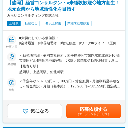
制作現場の管理だけでなく、世界的なプラットフォーマーや国内
【盛岡】経営コンサルタント※未経験歓迎◇地方創生！
ら、ご要望に応えるコンテンツの提案と実現をしていく役割も担
外カーメーカー、ナビメーカーをはじめとした数多くのお客様の
っており、地方にありながらグローバルな視点で仕事をしていま
地元企業から地域活性化を目指す
声を聴きながら、ご要望に応えるコンテンツの提案と実現をして
す。
みらいコンサルティング株式会社
いく役割も担っており、地方にありながらグローバルな視点で仕
事をしています。
■業務の詳細
正社員
転勤なし
5名以上採用
業種未経験歓迎
変更の範囲：会社の定める業務
・進捗管理
■大切にしている価値観：
地図制作を行う上で必要な情報を収集いただいている協力会社へ
♯全体最適 ♯中長期思考 ♯地域創生 ♯ワークinライフ ♯圧倒的
の発注や、社内でデータを整備しているオペレーターの進捗を管
仕事内容
なお客さま志向 ♯当事者意識
理
＜勤務地詳細＞盛岡支社住所：岩手県盛岡市盛岡駅前北通1-10 橋
■同社の魅力：
・改善活動
市盛岡ビル4階勤務地最寄駅：JR線／盛岡駅受動喫煙対策：屋内
・「圧倒的なお客さま志向」「当事者意識」「成長志向」。自己
高品質且つ効率よく地図を作成するために、制作手順や調査のプ
勤務地
全面禁煙変更の範囲：本文参照
【最寄り駅】
実現の中に社会貢献の要素が多い人材が集結。
ロセス見直しをし、改善活動
盛岡駅、上盛岡駅、仙北町駅
・「生涯顧客（お客さま）」「チームコンサルティング」「実
行・実現支援」
・各種社内業務
＜予定年収＞370万円～1,100万円＜賃金形態＞月給制補足事項な
・お客さまの「計画立案ではなく、成功実現」のために、共に考
お取引先とのお打ち合わせに営業と参加し、ニーズに対し技術的
し＜賃金内訳＞月額（基本給）：196,960円～585,550円固定残業
え・行動し、チームでお客さまの期待を超える付加価値を提供し
な観点から情報提供を行ったり、当社の企画部門との会議に参加
給与
手当/月：45,730円～135,940円（固定残業時間30時間0分/月）超
続けることで、共創パートナーとなることを目指しています。
過した時間外労働の残業手当は追加支給＜月給＞242,690円～
・教育育成
721,490円（一律手当を含む）＜昇給有無＞有＜残業手当＞有＜
■仕事内容：
社内のオペレーターの目標設定や教育を
給与補足＞※給与には30時間分の固定残業代を含む/超過分は全額
応募依頼する
日本国内の中堅・中小企業を対象にした経営コンサルティング業
気になる
支給※経験・能力、現年収など考慮の上、決定いたします■昇給：
（エージェントサービス）
務をお任せします。
■配属部署
年1回■賞与：年2回（2ヶ月×2回）賃金はあくまでも目安の金額で
〇現状分析と課題発見
メンバー：20～30名
あり、選考を通じて上下する可能性があります。月給(月額)は固定
対象企業へのヒアリングや資料分析を通じて、事業の収益性や成
手当を含めた表記です。