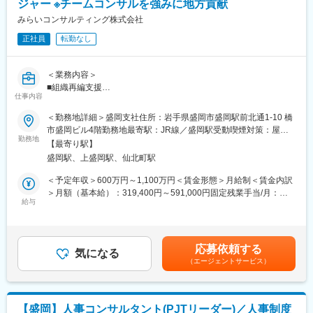
ジャー ※チームコンサルを強みに地方貢献
・インフラエンジニア
・システムアーキテクト
みらいコンサルティング株式会社
・社内SE、QAエンジニア
正社員
転勤なし
■業務の詳細
・コンシューマー向けスマートフォンアプリ開発（ポイ活アプリ
＜業務内容＞
『トリマ』等）
■組織再編支援
・法人向けSaaSサービス開発（物流業界向け次世代地図アプリ
仕事内容
地域に拠点を置く中小企業や、IPOを目指す成長企業から上場会社
等）
まで、幅広い業種・企業規模のお客さまを対象に、組織再編コン
＜勤務地詳細＞盛岡支社住所：岩手県盛岡市盛岡駅前北通1-10 橋
・法人向けのプロフェッショナルサービス開発（CASE/MaaS/先
サルティング業務のプロジェクト推進をお任せします。
市盛岡ビル4階勤務地最寄駅：JR線／盛岡駅受動喫煙対策：屋内
進運転支援/自動運転/ジオマーケティング等）
お客さま（経営者や経営企画室）との対話を通じて企業に最適な
勤務地
全面禁煙変更の範囲：会社の定める事業所
・次世代地図システム開発・研究開発（AI/ディープラーニング/画
【最寄り駅】
組織再編のプランを共に考え、幅広い視点でお客様の成長の”実
像認証/自然言語処理等）
盛岡駅、上盛岡駅、仙北町駅
現”を支援します。
＜予定年収＞600万円～1,100万円＜賃金形態＞月給制＜賃金内訳
当社保有するビッグデータは無限の可能性を秘めており様々な社
組織再編の実施により顕在化するさまざまな課題に対して、公認
＞月額（基本給）：319,400円～591,000円固定残業手当/月：
会問題の解決に貢献しています。例：MaaS／CASE／カーナビゲ
会計士・税理士・社会保険労務士・司法書士などの専門家チ ーム
給与
74,200円～137,200円（固定残業時間30時間0分/月）超過した時
ーション／事故防止／エリアマーケティング・広告／ドローンの
を組成し、あらゆる角度から的確なアドバイスを行いながら、最
間外労働の残業手当は追加支給＜月給＞393,600円～728,200円
空間情報／運送・輸送・営業車向けの業務支援／観光案内／設備
適な組織再編プランを作成し、実行までサポートします。
（一律手当を含む）＜昇給有無＞有＜残業手当＞有＜給与補足＞※
管理／防災・災害／不動産や店舗案内／経費精算／行政支援／ゲ
※その他、ITシステム導入コンサルティング業務、M&A業務（FA
給与には30時間分の固定残業代を含む/超過分は全額支給※経験・
ーム／交通計画
応募依頼する
業務やPMI業務）にも携わっていただくことができます。
気になる
能力など考慮の上、決定いたします。■昇給：年1回■賞与：年2回
（エージェントサービス）
（2ヶ月×2回）賃金はあくまでも目安の金額であり、選考を通じ
＜魅力ポイント＞
て上下する可能性があります。月給(月額)は固定手当を含めた表記
変更の範囲：会社の定める業務
・「圧倒的なお客さま志向」「当事者意識」「成長志向」…自己
です。
実現の中に社会貢献の要素が多い人材が集結。
【盛岡】人事コンサルタント(PJTリーダー)／人事制度