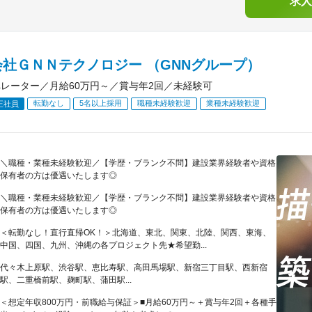
求人
会社ＧＮＮテクノロジー （GNNグループ）
ペレーター／月給60万円～／賞与年2回／未経験可
転勤なし
5名以上採用
職種未経験歓迎
業種未経験歓迎
正社員
＼職種・業種未経験歓迎／【学歴・ブランク不問】建設業界経験者や資格
保有者の方は優遇いたします◎
＼職種・業種未経験歓迎／【学歴・ブランク不問】建設業界経験者や資格
保有者の方は優遇いたします◎
＜転勤なし！直行直帰OK！＞北海道、東北、関東、北陸、関西、東海、
中国、四国、九州、沖縄の各プロジェクト先★希望勤...
代々木上原駅、渋谷駅、恵比寿駅、高田馬場駅、新宿三丁目駅、西新宿
駅、二重橋前駅、麹町駅、蒲田駅...
＜想定年収800万円・前職給与保証＞■月給60万円～＋賞与年2回＋各種手