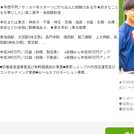
★学歴不問／サッカー等スポーツに打ち込んだ経験のある方★好きなこと
を仕事にしたい第二新卒・未経験歓迎
本社または東京・神奈川・千葉・埼玉・茨城・滋賀・大阪・京都・兵庫・
奈良などの全国に勤務地あり。★東京本社（東京都豊...
東池袋駅、大宮駅(埼玉県)、高円寺駅、蒲田駅、新三郷駅、上大岡駅、高
田駅(神奈川県)、鷲宮駅、...
年収340万円／25歳（前職：製造業） ※前職から年収90万円アップ
年収380万円／22歳（前職：不動産） ※前職から年収80万円アップ
■労働者派遣事業及び有料職業紹介事業■携帯ショップの代理店運営及び
コンサルティング業務■セールスプロモーション事業...
★202
元Jリー
◆スポー
◆成果は
◆新規事