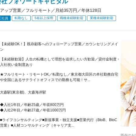
会社フォワードキャピタル
アップ営業／フルリモート／月給35万円／年休128日
転勤なし
5名以上採用
職種未経験歓迎
業種未経験歓迎
正社員
【未経験OK！】既存顧客へのフォローアップ営業／カウンセリングメイ
ン
【未経験歓迎】人生の転機として理想を追求したい方歓迎／貸付金制度・
入社祝い金制度あり
★フルリモート・リモートOK／転勤なし／東京都大田区の本社勤務自宅
や全国にあるサテライトオフィスでの勤務も可能！サ...
大森駅(東京都)、大森海岸駅
◆入社1年目／年齢25歳／年収800万円
◆入社2年目／年齢27歳／年収1000万円
■ライフコンサルティング■新規事業・独立支援■営業代行（BtoB、BtoC
営業）■人材コンサルティング（キャリア支...
既存のお