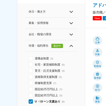
アド
休日・働き方
販売職／
New
募集・採用情報
会社・職場の環境
仕事
待遇・福利厚生
選択中
対象
退職金制度
(
3
)
社宅・家賃補助制度
(
5
)
勤務地
育児・託児支援制度
(
3
)
資格取得支援制度
(
5
)
最寄駅
研修制度充実
(
7
)
固定給25万円以上
(
7
)
給与
固定給35万円以上
(
3
)
U・Iターン支援あり
事業
(
8
)