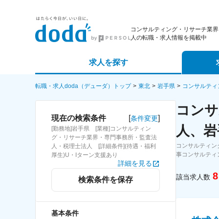
コンサルティング・リサーチ業界
人の転職・求人情報を掲載中
求人を探す
詳細条件から探す
エージェ
転職・求人doda（デューダ）トップ
東北
岩手県
コンサルティ
コンサ
新着求人から探す
スカウト
[
]
現在の検索条件
条件変更
人、岩
[勤務地]岩手県 [業種]コンサルティン
求人特集から探す
パートナ
グ・リサーチ業界・専門事務所・監査法
コンサルティン
人・税理士法人 [詳細条件](待遇・福利
事コンサルティ
厚生)U・Iターン支援あり
詳細を見る
8
該当求人数
検索条件を保存
基本条件