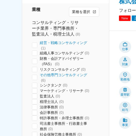
株式
業種
フォロー
業種を選択
New
コンサルティング・リサ
ーチ業界・専門事務所・
監査法人・税理士法人
(
8
)
経営・戦略コンサルティング
(
1
)
仕事
組織人事コンサルティング
(
0
)
財務・会計アドバイザリー
（FAS）
(
0
)
対象
リスクコンサルティング
(
0
)
その他専門コンサルティング
勤務地
(
6
)
シンクタンク
(
0
)
マーケティング・リサーチ
(
0
)
最寄駅
監査法人
(
0
)
税理士法人
(
0
)
法律事務所
(
0
)
給与
会計事務所
(
0
)
特許事務所・弁理士事務所
(
0
)
司法書士事務所・行政書士事
事業
務所
(
0
)
社会保険労務士事務所
(
0
)