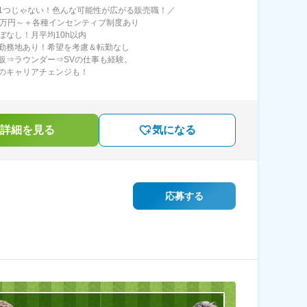
1つじゃない！色んな可能性が広がる販売職！／
7万円～＋各種インセンティブ制度あり
ぼなし！月平均10h以内
勤務地あり！希望を考慮＆転勤なし
販⇒ラウンダー⇒SVの仕事も経験。
のキャリアチェンジも！
詳細を見る
気になる
応募する