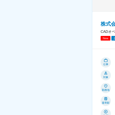
株式
CADオ
New
仕事
対象
勤務地
最寄駅