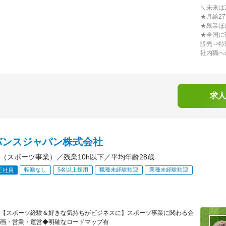
＼未来は
★月給2
★残業ほ
★全国に
販売⇒特
社内職へ
求人
バンスジャパン株式会社
（スポーツ事業）／残業10h以下／平均年齢28歳
転勤なし
5名以上採用
職種未経験歓迎
業種未経験歓迎
正社員
【スポーツ経験＆好きな気持ちがビジネスに】スポーツ事業に関わる企
画・営業・運営◆明確なロードマップ有