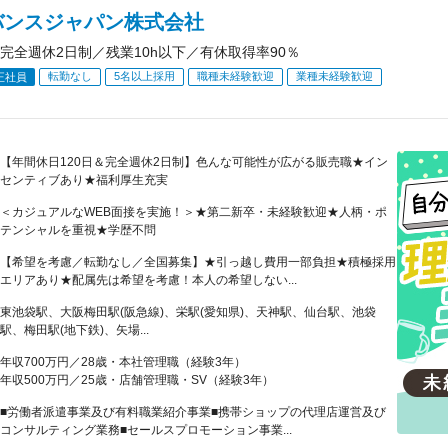
バンスジャパン株式会社
完全週休2日制／残業10h以下／有休取得率90％
転勤なし
5名以上採用
職種未経験歓迎
業種未経験歓迎
正社員
【年間休日120日＆完全週休2日制】色んな可能性が広がる販売職★イン
センティブあり★福利厚生充実
＜カジュアルなWEB面接を実施！＞★第二新卒・未経験歓迎★人柄・ポ
テンシャルを重視★学歴不問
【希望を考慮／転勤なし／全国募集】★引っ越し費用一部負担★積極採用
エリアあり★配属先は希望を考慮！本人の希望しない...
東池袋駅、大阪梅田駅(阪急線)、栄駅(愛知県)、天神駅、仙台駅、池袋
駅、梅田駅(地下鉄)、矢場...
年収700万円／28歳・本社管理職（経験3年）
年収500万円／25歳・店舗管理職・SV（経験3年）
■労働者派遣事業及び有料職業紹介事業■携帯ショップの代理店運営及び
コンサルティング業務■セールスプロモーション事業...