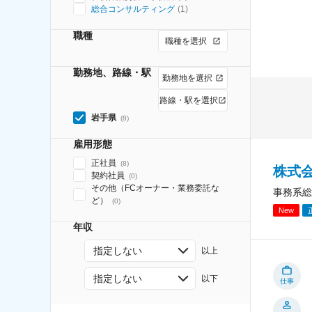
総合コンサルティング
(
1
)
職種
職種を選択
勤務地、路線・駅
勤務地を選択
路線・駅を選択
岩手県
(
8
)
雇用形態
正社員
(
8
)
株式
契約社員
(
0
)
その他（FCオーナー・業務委託な
事務系総
ど）
(
0
)
New
年収
指定しない
以上
指定しない
以下
仕事