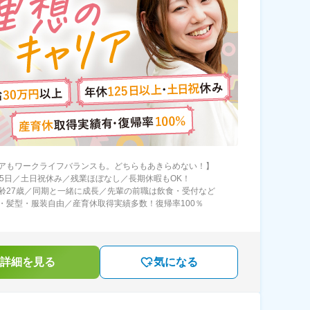
アもワークライフバランスも。どちらもあきらめない！】
25日／土日祝休み／残業ほぼなし／長期休暇もOK！
齢27歳／同期と一緒に成長／先輩の前職は飲食・受付など
・髪型・服装自由／産育休取得実績多数！復帰率100％
詳細を見る
気になる