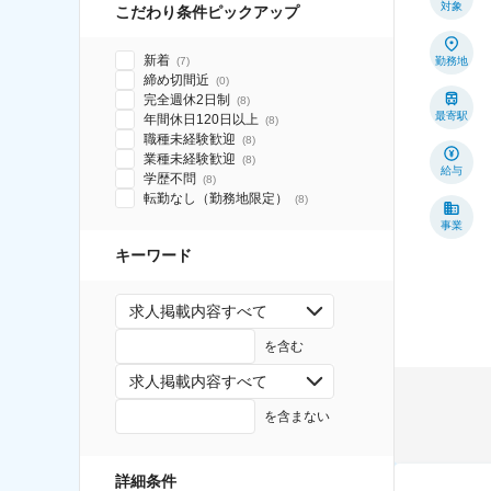
対象
こだわり条件ピックアップ
新着
(
7
)
勤務地
締め切間近
(
0
)
完全週休2日制
(
8
)
最寄駅
年間休日120日以上
(
8
)
職種未経験歓迎
(
8
)
業種未経験歓迎
(
8
)
給与
学歴不問
(
8
)
転勤なし（勤務地限定）
(
8
)
事業
キーワード
求人掲載内容すべて
を含む
求人掲載内容すべて
を含まない
詳細条件