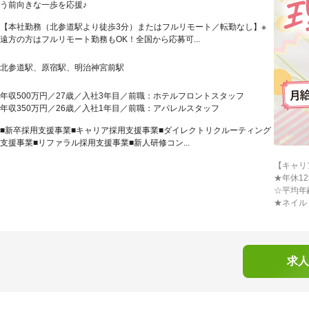
う前向きな一歩を応援♪
【本社勤務（北参道駅より徒歩3分）またはフルリモート／転勤なし】※
遠方の方はフルリモート勤務もOK！全国から応募可...
北参道駅、原宿駅、明治神宮前駅
年収500万円／27歳／入社3年目／前職：ホテルフロントスタッフ
年収350万円／26歳／入社1年目／前職：アパレルスタッフ
■新卒採用支援事業■キャリア採用支援事業■ダイレクトリクルーティング
支援事業■リファラル採用支援事業■新人研修コン...
【キャリ
★年休1
☆平均年
★ネイル
求人