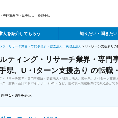
・専門事務所・監査法人・税理士法
求人を紹介してもらう
知りたい・聞きたい
ントサービス
転職ノウハウ
ング・リサーチ業界・専門事務所・監査法人・税理士法人
U・Iターン支援あり
ルティング・リサーチ業界・専門
サービス
データで見る転職
手県、U・Iターン支援あり の転職
ーエージェントサービス
コラム・インタビュー
グ・リサーチ業界・専門事務所・監査法人・税理士法人、岩手県、U・Iターン支援
ング、財務・会計アドバイザリー（FAS）など、左の求人検索条件にて絞込みがで
転職Q&A
件中
1～8
件
を表示