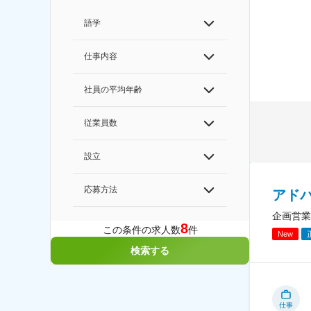
語学
仕事内容
社員の平均年齢
従業員数
設立
応募方法
アド
企画営業
8
この条件の求人数
件
New
検索する
仕事