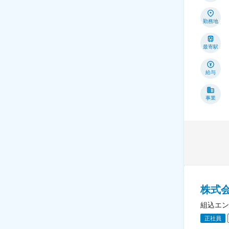
勤務地
最寄駅
給与
事業
株式
組込エン
正社員