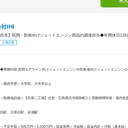
求人
社IHI
呉市】民間・防衛向けジェットエンジン部品の調達担当◆年間休日125
上場企業
◆業務内容 民間エアライン向けジェットエンジンや防衛省向けジェットエンジンの
＜最終学歴＞大学院、大学卒以上
＜勤務地詳細＞【呉第二工場】住所：広島県呉市昭和町2-1 受動喫煙対策：屋内全面
呉駅、川原石駅、吉浦駅
＜予定年収＞500万円～1,050万円＜賃金形態＞月給制＜賃金内訳＞月額（基本給）：271,