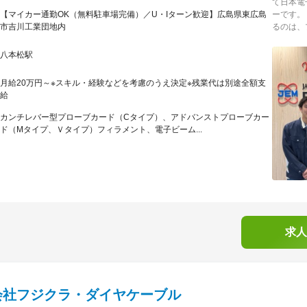
て日本電
【マイカー通勤OK（無料駐車場完備）／U・Iターン歓迎】広島県東広島
ーです。
市吉川工業団地内
るのは、プ
八本松駅
月給20万円～※スキル・経験などを考慮のうえ決定※残業代は別途全額支
給
カンチレバー型プローブカード（Cタイプ）、アドバンストプローブカー
ド（Mタイプ、Ｖタイプ）フィラメント、電子ビーム...
求人
会社フジクラ・ダイヤケーブル