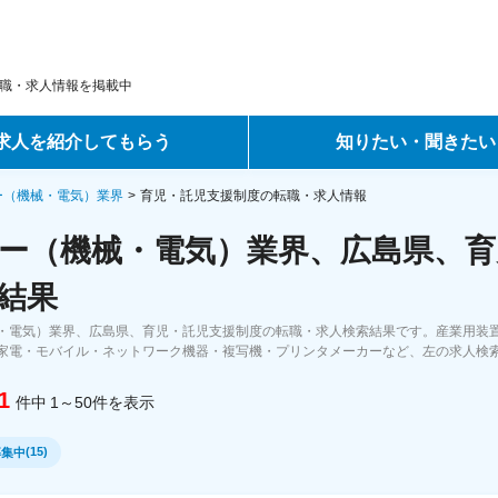
職・求人情報を掲載中
求人を紹介してもらう
知りたい・聞きたい
ントサービス
転職ノウハウ
ー（機械・電気）業界
育児・託児支援制度の転職・求人情報
ー（機械・電気）業界、広島県、育
サービス
データで見る転職
結果
ーエージェントサービス
コラム・インタビュー
・電気）業界、広島県、育児・託児支援制度の転職・求人検索結果です。産業用装
家電・モバイル・ネットワーク機器・複写機・プリンタメーカーなど、左の求人検
転職Q&A
1
件中
1～50
件
を表示
(
15
)
募集中