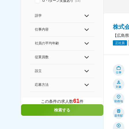
U・Iターン支援あり
(
14
)
語学
株式会
仕事内容
【広島県
社員の平均年齢
正社員
従業員数
設立
仕事
応募方法
対象
61
この条件の求人数
件
勤務地
検索する
最寄駅