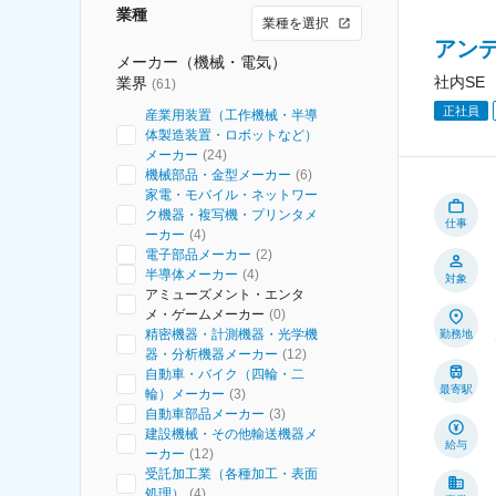
業種
業種を選択
アン
メーカー（機械・電気）
社内SE
業界
(
61
)
正社員
産業用装置（工作機械・半導
体製造装置・ロボットなど）
メーカー
(
24
)
機械部品・金型メーカー
(
6
)
家電・モバイル・ネットワー
ク機器・複写機・プリンタメ
仕事
ーカー
(
4
)
電子部品メーカー
(
2
)
半導体メーカー
(
4
)
対象
アミューズメント・エンタ
メ・ゲームメーカー
(
0
)
精密機器・計測機器・光学機
勤務地
器・分析機器メーカー
(
12
)
自動車・バイク（四輪・二
最寄駅
輪）メーカー
(
3
)
自動車部品メーカー
(
3
)
建設機械・その他輸送機器メ
給与
ーカー
(
12
)
受託加工業（各種加工・表面
処理）
(
4
)