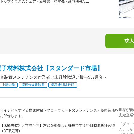
トップクラスのシェア・新幹線・航空機・建設機械な...
求人
電子材料株式会社【スタンダード市場】
査装置メンテナンス作業者／未経験歓迎／賞与5カ月分～
上場企業
職種未経験歓迎
業種未経験歓迎
世界が認
＜イチから学べる育成体制＞プローブカードのメンテナンス・修理業務を
安定企業
お任せします。
『プロー
【未経験歓迎／学歴不問】意欲を重視した採用です！◎自動車免許必須
ん。しか
（AT限定可）