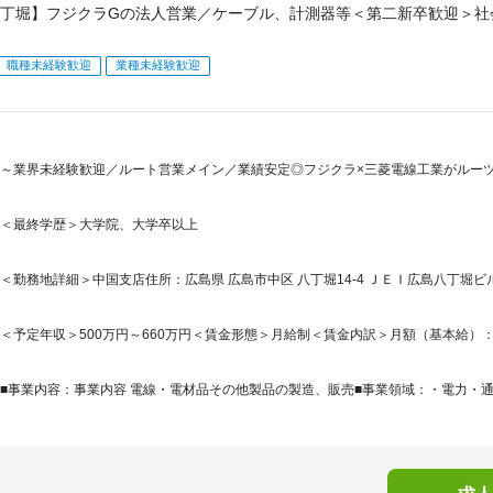
丁堀】フジクラGの法人営業／ケーブル、計測器等＜第二新卒歓迎＞社
職種未経験歓迎
業種未経験歓迎
～業界未経験歓迎／ルート営業メイン／業績安定◎フジクラ×三菱電線工業がルー
＜最終学歴＞大学院、大学卒以上
＜勤務地詳細＞中国支店住所：広島県 広島市中区 八丁堀14-4 ＪＥＩ広島八丁堀ビル
＜予定年収＞500万円～660万円＜賃金形態＞月給制＜賃金内訳＞月額（基本給）：280,0
■事業内容：事業内容 電線・電材品その他製品の製造、販売■事業領域：・電力・通