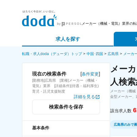
メーカー（機械・電気）業界の転
求人を探す
詳細条件から探す
エージェ
転職・求人doda（デューダ）トップ
中国･四国
広島県
メーカ
メーカ
新着求人から探す
スカウト
[
]
現在の検索条件
条件変更
人検索
[勤務地]広島県 [業種]メーカー（機械・
求人特集から探す
パートナ
電気）業界 [詳細条件](待遇・福利厚生)
メーカー（機械
育児・託児支援制度
詳細を見る
金型メーカー、
検索条件を保存
6
該当求人数
広島県のみで
基本条件