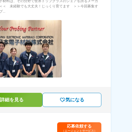
子材料は、その分野で世界トップクラスのシェアを誇るメーカ
＜＜ 未経験でも大丈夫！じっくり育てます ＞＞今回募集す
...
詳細を見る
気になる
応募依頼する
（エージェントサービス）