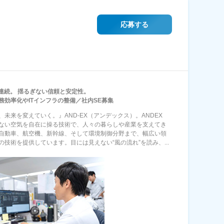
応募する
8年連続。 揺るぎない信頼と安定性。
務効率化やITインフラの整備／社内SE募集
、未来を変えていく。』AND-EX（アンデックス）。ANDEX
ない空気を自在に操る技術で、人々の暮らしや産業を支えてき
自動車、航空機、新幹線、そして環境制御分野まで、幅広い領
の技術を提供しています。目には見えない“風の流れ”を読み、...