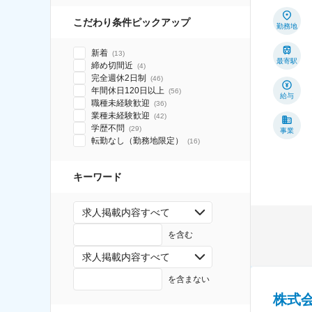
こだわり条件ピックアップ
勤務地
新着
(
13
)
最寄駅
締め切間近
(
4
)
完全週休2日制
(
46
)
年間休日120日以上
(
56
)
給与
職種未経験歓迎
(
36
)
業種未経験歓迎
(
42
)
学歴不問
(
29
)
事業
転勤なし（勤務地限定）
(
16
)
キーワード
求人掲載内容すべて
を含む
求人掲載内容すべて
を含まない
株式