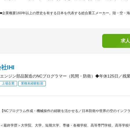
■企業概要160年以上の歴史を有する日本を代表する総合重工メーカー。陸・空・海
求人
社IHI
エンジン部品製造のNCプログラマー（民間・防衛）◆年休125日／残業
上場企業
業種未経験歓迎
【NCプログラム作成・機械操作の経験を活かせる／日本防衛や世界の空のインフラ
＜最終学歴＞大学院、大学、短期大学、専修・各種学校、高等専門学校、高等学校