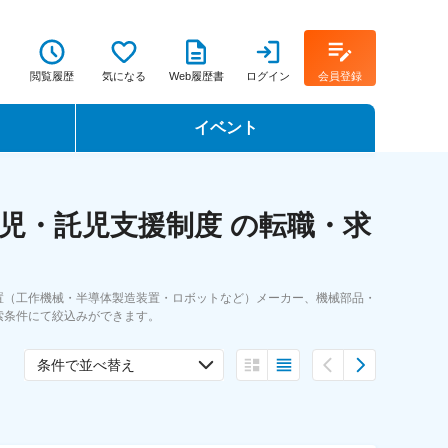
閲覧履歴
気になる
Web履歴書
ログイン
会員登録
イベント
転職イベント・転職セミナー
児・託児支援制度 の転職・求
転職フェア
転職セミナー動画
置（工作機械・半導体製造装置・ロボットなど）メーカー、機械部品・
索条件にて絞込みができます。
条件で並べ替え