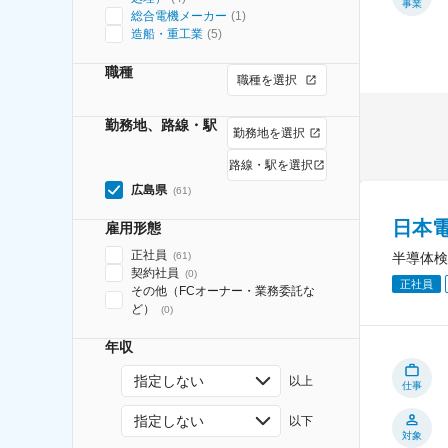
事業
総合電機メーカー
(
1
)
造船・重工業
(
5
)
職種
職種を選択
勤務地、路線・駅
勤務地を選択
路線・駅を選択
広島県
(
61
)
日本
雇用形態
正社員
半導体検
(
61
)
契約社員
(
0
)
正社員
その他（FCオーナー・業務委託な
ど）
(
0
)
年収
指定しない
以上
仕事
指定しない
以下
対象