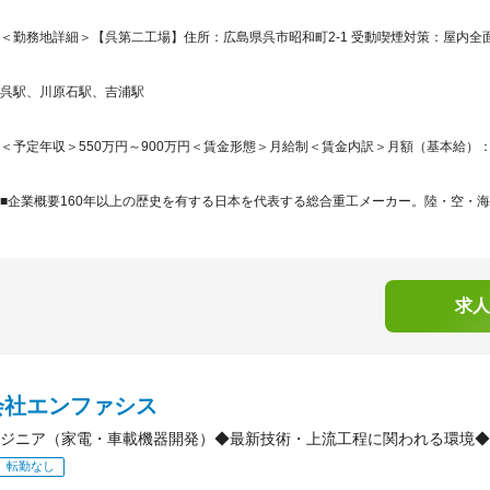
＜勤務地詳細＞【呉第二工場】住所：広島県呉市昭和町2-1 受動喫煙対策：屋内全面
呉駅、川原石駅、吉浦駅
＜予定年収＞550万円～900万円＜賃金形態＞月給制＜賃金内訳＞月額（基本給）：271,5
■企業概要160年以上の歴史を有する日本を代表する総合重工メーカー。陸・空・海
求人
会社エンファシス
ジニア（家電・車載機器開発）◆最新技術・上流工程に関われる環境◆
転勤なし