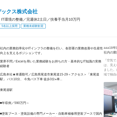
デックス株式会社
 IT環境の整備／完週休2土日／扶養手当月10万円
5名以上採用
業種未経験歓迎
aaa1
社内の業務効率化やITインフラの整備を行い、各部署の業務改善や生産性
社内の業
向上を支えるポジションです。
『空気で
業界不問／Excelを用いた業務経験をお持ちの方・基本的なIT知識の実務
は、見え
経験者
ました。
広島本社★車通勤可／広島県尾道市東尾道15-29＜アクセス＞「東尾道
域で独自
駅」 バス10分、 今免バス下車 徒歩3分※車...
東尾道駅
■年収例／590万円～
■塗装ブース・塗装設備の専門メーカー・自動車補修用塗装ブースで国内