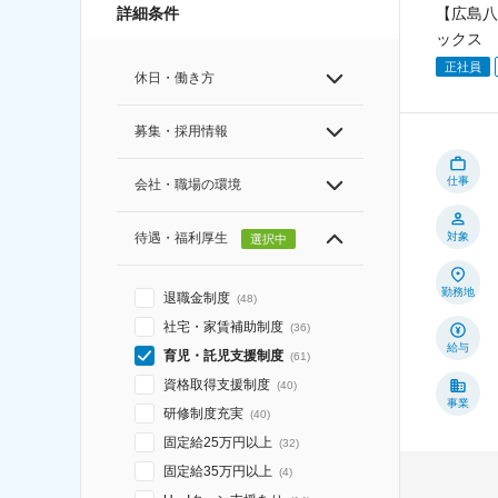
【広島八
詳細条件
ックス
正社員
休日・働き方
募集・採用情報
仕事
会社・職場の環境
待遇・福利厚生
対象
選択中
勤務地
退職金制度
(
48
)
社宅・家賃補助制度
(
36
)
給与
育児・託児支援制度
(
61
)
資格取得支援制度
(
40
)
事業
研修制度充実
(
40
)
固定給25万円以上
(
32
)
固定給35万円以上
(
4
)