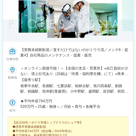
【実務未経験歓迎／直すだけではないのがミウラ流／メンテ6：提
案4】自社商品のメンテナンス・提案・販売
仕事内容
＜オンライン面接可能！＞【全国の支店・営業所】※自己負担が少
ない、借上社宅あり（詳細は「待遇・福利厚生欄」にて）※将来的
勤務地
に転居を伴う転勤（全国）はありますが、初任地はエリア単位
【最寄り駅】
【北海道／東北／関東／甲信越／東海・北陸／近畿／中四国／九
発寒中央駅、長都駅、七重浜駅、柏林台駅、旭川四条駅、釧路
州・沖縄】で可能な限り希望を考慮しています。北海道、青森
駅、柏陽駅、筒井駅(青森県)、小中野駅、盛岡駅、岩切駅、秋田
県、岩手県、宮城県、秋田県、山形県、福島県、茨城県、栃木
駅、北山形駅、鶴岡駅、郡山富田駅、泉駅(常磐線)、大鳥居駅、小
県、群馬県、埼玉県、千葉県、東京都、神奈川県、山梨県、岐阜
★平均年収794万円
岩駅、石神井公園駅、北野駅(東京都)、高輪ゲートウェイ駅、セン
県、静岡県、愛知県、三重県、新潟県、富山県、石川県、福井
520万円＜25歳・独身＞／月給＋賞与＋各種手当
ター南駅、本厚木駅、湘南台駅、大宮公園駅、熊谷駅、大袋駅、
給与
県、長野県、滋賀県、京都府、大阪府、兵庫県、奈良県、和歌山
南古谷駅、桜木駅(千葉県)、新八柱駅、木更津駅、土浦駅、水郷
県、鳥取県、島根県、岡山県、広島県、山口県、徳島県、香川
駅、偕楽園駅、古河駅、江曽島駅、高崎問屋町駅、太田駅(群馬
【設立66年／ボイラ市場トップクラスのシェア率】
県、愛媛県、高知県、福岡県、佐賀県、長崎県、熊本県、大分
県)、国母駅、新潟駅、北長岡駅、春日山駅、北長野駅、村井駅、
◆理系卒実務未経験歓迎
県、宮崎県、鹿児島県、沖縄県※受動喫煙対策あり
南富山駅、西金沢駅、越前新保駅、尾張星の宮駅、船町駅、春日
◆平均年収794万円（総合職／2025年時点）
井駅(中央本線)、左京山駅、東刈谷駅、岐南駅、春日町駅、沼津
◆土日祝休み、有休取得日数平均13.7日