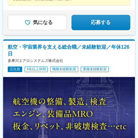
◆最大16万9000円の家賃補助
駅、天竜川駅、阿漕駅、中川原駅、新石切駅、南茨木駅(阪急線)、
◆公的資格の取得支援充実
青木駅、西明石駅、播磨高岡駅、十条駅(京都府・近鉄線)、福知山
駅、栗東駅、南彦根駅、郡山駅(奈良県)、紀和駅、鳥取駅、松江
駅、備前西市駅、下祇園駅、東福山駅、防府駅、小月駅、堀江
気になる
応募する
駅、伊予西条駅、北宇和島駅、薊野駅、元山駅(香川県)、鮎喰駅、
東比恵駅、久留米大学前駅、九州工大前駅、牧駅(大分県)、佐賀
駅、大村車両基地駅、早岐駅、鹿児島中央駅、平成駅、宮崎駅、
西都城駅、赤嶺駅、糀谷駅、泉岳寺駅、センター北駅、土呂駅、
航空・宇宙業界を支える総合職／未経験歓迎／年休126
八柱駅、沢良宜駅、紀伊中ノ島駅、祇園新橋北駅、蔵本駅
日
多摩川エアロシステムズ株式会社
正社員
5名以上採用
職種未経験歓迎
業種未経験歓迎