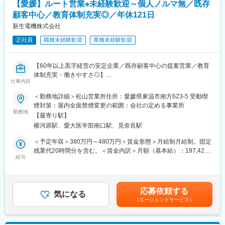
【愛媛】ルート営業※未経験歓迎～個人ノルマ無／既存
の支店長登用実績多数あり)
顧客中心／教育体制充実◎／年休121日
■固定給に加え、販売実績に応じたインセンティブ制度がありま
す。
新生電機株式会社
全体平均で年間約50万円の支給実績があり、成果に応じてさらに
正社員
職種未経験歓迎
業種未経験歓迎
高収入を目指すことも可能です。
入社後すぐに数字を任せるのではなく、研修・同行を経て段階的
に目標を持っていただきます。
【60年以上黒字経営の安定企業／既存顧客中心の提案営業／教育
■転勤は基本的にありません。(管理職になった場合、打診可能性
体制充実・働きやすさ◎】
はありますが意向に沿います。)
仕事内容
■業務概要
当社は医療、工業、農業、食品、教育分野など多様な業界のお客
＜勤務地詳細＞松山営業所住所：愛媛県東温市南方623-5 受動喫
【中途入社者アンケート】
様へ制御機器や産業用ロボット、電子部品の提案を行う専門商社
煙対策：屋内全面禁煙変更の範囲：会社の定める事業所
■入社を決めた理由
です。今回募集する営業職では、主に製造業のお客様に対して機
勤務地
（1）社会貢献できる・お客様に喜んで頂ける
【最寄り駅】
械制御パーツや産業機器の提案営業を担当いただきます。既存顧
（2）安定性・信頼性
横河原駅、愛大医学部南口駅、見奈良駅
客を中心に、深い信頼関係の構築と課題解決型の営業活動を行っ
（3）面接官・人
ていただきます。
＜予定年収＞380万円～480万円＜賃金形態＞月給制月給制。固定
■働いてみて感じた魅力
残業代20時間分を含む。＜賃金内訳＞月額（基本給）：197,422
（1）人間関係が良い、先輩が親切
■業務詳細
給与
円～319,902円その他固定手当/月：23,000円固定残業手当/月：
（2）社会貢献できる、客様に喜んで頂ける・応援頂ける
・担当エリア内の既存顧客（20～30社）への定期訪問
32,578円～57,098円（固定残業時間20時間0分/月）超過した時間
（3）様々な業界の普段会えない役職者に会える
・制御盤部品（ブレーカー、インバーター、スイッチ等）や産業
外労働の残業手当は追加支給＜月給＞253,000円～400,000円（一
用ロボットの提案、設備更新・保守（リプレース・部品交換）提
律手当を含む）＜昇給有無＞有＜残業手当＞有＜給与補足＞モデ
【企業紹介WEBページ】
応募依頼する
案
気になる
ル年収例：25歳380万円、30歳550万円、35歳660万円。賞与・
■会社概要
（エージェントサービス）
・省エネや効率化のためのLED化など改善提案
諸手当を含む。賞与：年2回（7月・12月）賞与の算定基準は固定
https://www.youtube.com/watch?v=Ge4KiEjNYaM
・日々のコミュニケーションを通じた顧客課題のヒアリングと、
残業代を含む月額給与ベースとします。賃金はあくまでも目安の
■採用サイト内動画ページ
メーカーと連携した情報提供・フィードバック
金額であり、選考を通じて上下する可能性があります。月給(月額)
https://trim-saiyo.jp/movie/