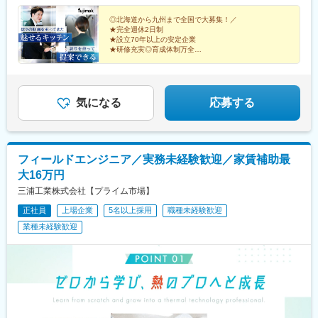
市）／京都府／兵庫県（神戸市・姫路市）／和歌山県／三重県■中
県)、南富山駅、上諸江駅、新福井駅、岐南駅、六名駅、東松阪
国・四国広島県（広島市、福山市）／島根県／岡山県／山口県／
◎北海道から九州まで全国で大募集！／
駅、越後石山駅、豊津駅(大阪府)、萩原天神駅、くいな橋駅、和田
★完全週休2日制
香川県／徳島県／愛媛県／高知県■九州・沖縄福岡県（福岡市・北
岬駅、亀山駅(兵庫県)、田井ノ瀬駅、下祇園駅、東福山駅、松江
★設立70年以上の安定企業
九州市）／佐賀県／長崎県／熊本県／大分県／宮崎県／鹿児島県
駅、備前西市駅、周防下郷駅、香西駅、吉成駅、鎌田駅、薊野
★研修充実◎育成体制万全
／沖縄県※転勤は必ず相談の上、決定いたします（基本同じエリア
★賞与支給実績5.3カ月分
駅、大橋駅(福岡県)、競馬場前駅(福岡県)、鍋島駅、住吉駅(長崎
高級ホテル・レストランでプロに愛されてきた『魅せる
内転勤となります）※営業所によっては、マイカー通勤OK（駐車
県)、八丁馬場駅、牧駅(大分県)、宮崎駅、南鹿児島駅前駅、安里
キッチン』。
場完備）※受動喫煙対策：オフィス内禁煙
駅、西松本駅、田原町駅(東京都)、新井薬師前駅、港南中央駅、江
スタンダード上場企業で築く安定のキャリア。
坂駅、竹田駅(京都府)、竹下駅、守恒駅、南鹿児島駅、蔵前駅、東
気になる
応募する
中野駅、涙橋駅
フィールドエンジニア／実務未経験歓迎／家賃補助最
大16万円
三浦工業株式会社【プライム市場】
正社員
上場企業
5名以上採用
職種未経験歓迎
業種未経験歓迎