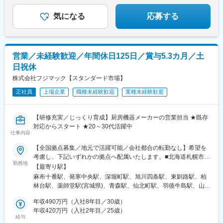
場完備）※受動喫煙対策：オフィス内禁煙
駅、西松本駅、田原町駅(東京都)、新井薬師前駅、港南中央駅、江
高級ホテル・レストランに選ばれてきた厨房機器。
坂駅、竹田駅(京都府)、竹下駅、守恒駅、南鹿児島駅、蔵前駅、東
品質と機能美にこだわった『魅せるキッチン』。
気になる
応募する
中野駅、涙橋駅
営業／未経験歓迎／年間休日125日／賞与5.3カ月／土
日祝休
株式会社フジマック【スタンダード市場】
正社員
上場企業
職種未経験歓迎
業種未経験歓迎
【研修充実／じっくり育成】厨房機器メーカーの営業担当 ★既存
対応からスタート ★20～30代活躍中
仕事内容
【全国拠点募集／地元で活躍可能／会社都合の転勤なし】希望を
考慮し、下記いずれかの拠点へ配属いたします。■北海道札幌市／
勤務地
函館市／旭川市／釧路市／帯広市■東北宮城県／青森県／岩手県／
【最寄り駅】
秋田県／山形県／福島県■関東東京都（港区・台東区・中野区・八
麻布十番駅、発寒中央駅、深堀町駅、旭川四条駅、東釧路駅、柏
王子市・小平市）／千葉県（千葉市・柏市・船橋市）／神奈川県
林台駅、薬師堂駅(宮城県)、青森駅、仙北町駅、羽後牛島駅、山形
（横浜市・川崎市・厚木市）／埼玉県（上尾市）／栃木県／群馬
駅、安積永盛駅、鶴田駅、群馬総社駅、偕楽園駅、長野駅、松本
県／茨城県■中部静岡県（静岡市・三島市・浜松市）／愛知県（名
年収490万円（入社8年目／30歳）
駅、甲府駅、上尾駅、葭川公園駅、大神宮下駅、柏駅、新御徒町
古屋市・岡崎市）／山梨県／富山県／石川県／新潟県／長野県
年収420万円（入社2年目／25歳）
駅、落合駅(東京都)、京王八王子駅、青梅街道駅、上大岡駅、元住
給与
（長野市・松本市）／岐阜県／福井県 ■近畿大阪府（吹田市・堺
吉駅、本厚木駅、新静岡駅、三島二日町駅、助信駅、黒川駅(愛知