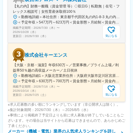
【丸の内】財務一般職（資金管理 等）◇双日G｜転勤無｜在宅・フ
レックス相談可｜女性育産休取得100％
＜勤務地詳細＞本社住所：東京都千代田区丸の内1-8-3 丸の内トラストタワー本館4F勤務地最寄駅：JR線／東京駅受動喫煙対策：屋内全面禁煙変更の範囲：会社の定める事業所
＜予定年収＞547万円～623万円＜賃金形態＞月給制＜賃金内訳＞月額（基本給）：212,000円～256,000円＜月給＞212,000円～256,000円＜昇給有無＞有＜残業手当＞有＜給与補足＞※基本給は個人評価、賞与は個人評価および会社業績により変動します。※上記年収は想定残業20Ｈを含めた場合のサンプルとなります。■昇給：年1回（7月）■賞与：年2回（夏6月・冬12月）賃金はあくまでも目安の金額であり、選考を通じて上下する可能性があります。月給(月額)は固定手当を含めた表記です。
掲載予定期間：
2026/7/30（木）
〜
2026/10/28（水）
気になる
更新日：
2026/7/30（木）
株式会社キーエンス
【大阪・京都・滋賀】年収630万～／営業事務／プライム上場／利
益率50％越の高収益メーカー／土日祝休
＜勤務地詳細1＞大阪北営業所住所：大阪府大阪市淀川区宮原3-5-36 新大阪トラストタワー勤務地最寄駅：新大阪駅受動喫煙対策：敷地内喫煙可能場所あり＜勤務地詳細2＞京都営業所住所：京都府京都市下京区四条通室町東入函谷鉾町101 アーバンネット四条烏丸ビル受動喫煙対策：屋内全面禁煙＜勤務地詳細3＞滋賀営業所住所：滋賀県大津市中央2-2-6 受動喫煙対策：屋内全面禁煙変更の範囲：会社の定める事業所
＜予定年収＞630万円～700万円＜賃金形態＞月給制＜賃金内訳＞月額（基本給）：279,000円～281,000円＜月給＞279,000円～281,000円＜昇給有無＞有＜残業手当＞有＜給与補足＞上記は入社初年度の想定年収です。※月給の金額とは別で、残業代、業績賞与支給有り※賞与：年4回、昇給：年1～2回※経験・能力等を考慮の上、同社規定により待遇を決定します※年収は会社業績によって変動することがあります賃金はあくまでも目安の金額であり、選考を通じて上下する可能性があります。月給(月額)は固定手当を含めた表記です。
掲載予定期間：
2026/7/16（木）
〜
2026/10/14（水）
気になる
更新日：
2026/7/25（土）
※求人応募数の多い順にランキングしています（非公開求人は除く）。
※集計対象期間：2026/7/30（木）～2026/8/5（水）
※事情により掲載終了予定日よりも前に求人募集が終了していることもご
ざいます。その場合は当サイトから応募はできませんので、あらかじめご
了承ください。
メーカー（機械・電気）業界
の人気求人ランキングを詳し