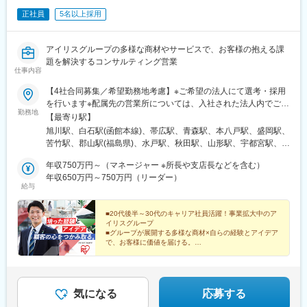
正社員
5名以上採用
アイリスグループの多様な商材やサービスで、お客様の抱える課
題を解決するコンサルティング営業
仕事内容
【4社合同募集／希望勤務地考慮】※ご希望の法人にて選考・採用
を行います※配属先の営業所については、入社された法人内でご希
勤務地
望を考慮して決定いたします◎マイカー通勤可（営業所によって
【最寄り駅】
異なる）◎受動喫煙対策：オフィス内全面禁煙＜各社共通＞■アイ
旭川駅、白石駅(函館本線)、帯広駅、青森駅、本八戸駅、盛岡駅、
リスオーヤマ株式会社北海道、青森県、岩手県、宮城県、秋田
苦竹駅、郡山駅(福島県)、水戸駅、秋田駅、山形駅、宇都宮駅、大
県、山形県、福島県、茨城県、栃木県、群馬県、埼玉県、千葉
門駅(東京都)、京急蒲田駅、不動前駅、辰巳駅、立川駅、宮原駅、
県、東京都、神奈川県、静岡県、愛知県、新潟県、石川県、長野
年収750万円～（マネージャー ※所長や支店長などを含む）
高崎駅、新潟駅、新富士駅(静岡県)、関内駅、江田駅(神奈川県)、
県、京都府、大阪府、兵庫県、岡山県、広島県、香川県、愛媛
年収650万円～750万円（リーダー）
京成千葉駅、伏見駅(愛知県)、国際センター駅、志賀本通駅、味岡
給与
県、福岡県、佐賀県、長崎県、熊本県、沖縄県■アイリスチトセ株
駅、野町駅、長野駅、淀屋橋駅、心斎橋駅、ＪＲ河内永和駅、五
式会社北海道、岩手県、宮城県、福島県、茨城県、栃木県、埼玉
条駅(京都市営)、旧居留地・大丸前駅、岡山駅前駅、南区役所前
県、千葉県、東京都、神奈川県、静岡県、愛知県、新潟県、石川
■20代後半～30代のキャリア社員活躍！事業拡大中のア
駅、高松築港駅、衣山駅、西小倉駅、呉服町駅(福岡県)、肥前麓
イリスグループ
県、京都府、大阪府、兵庫県、岡山県、広島県、香川県、愛媛
駅、めがね橋駅、西辛島町駅、二中通駅、てだこ浦西駅、浜松町
■グループが展開する多様な商材×自らの経験とアイデア
県、福岡県、佐賀県、熊本県、鹿児島県、沖縄県■アイリスソーコ
駅、糀谷駅、目黒駅、東雲駅(東京都)、立川北駅、伊勢佐木長者町
で、お客様に価値を届ける。
ー株式会社埼玉県、神奈川県、愛知県、大阪府、福岡県■アイリ
年収UP、スケールの大きな仕事の達成感…欲しいまま
駅、千葉駅、名古屋駅、平安通駅、大江橋駅、長堀橋駅、河内永
に追求し、力強くキャリアを築いてください。
ス・ファインプロダクツ株式会社広島県、福岡県※エリア限定採用
和駅、三宮・花時計前駅、岡山駅、比治山橋駅、高松駅(香川県)、
あり
萱町六丁目駅、平和通駅、中洲川端駅、浜町アーケード駅、慶徳
校前駅、竹芝駅、五反田駅、立川南駅、石川町駅、千葉中央駅、
気になる
応募する
丸の内駅(愛知県)、近鉄名古屋駅、なにわ橋駅、四ツ橋駅、布施