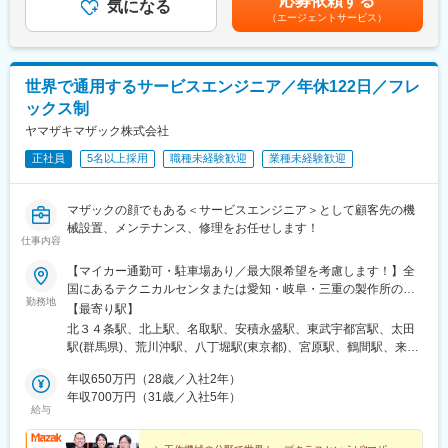
応募依頼する
■採用背景：営業の強化のため。
気になる
る装置・フィルム製造過程において切り落とされ廃棄されていた
（エージェントサービス）
当社の「ecoペレ」シリーズが、2026年1月に機械振興賞 中小企
フィルムの両端の不要部分を再利用する装置を開発することで、
業庁長官賞を受賞するなど、独自の技術とものづくりで高い評価
プラスチック原料の排気量の削減に貢献してきました。
を得ており、多くのお客様からお引きあいをいただいています。
当社の「ecoペレ」シリーズが、2026年1月に機械振興賞 中小企
■入社後は：1～2週間程度、本社製造工場で装置の研修と勉強会
業庁長官賞を受賞するなど、独自の技術とものづくりで高い評価
世界で通用するサービスエンジニア／年休122日／フレ
を実施します。
を得ており、多くのお客様からお引きあいをいただいています。
ックス制
ヤマザキマザック株式会社
変更の範囲：会社の定める業務
変更の範囲：会社の定める業務
正社員
5名以上採用
職種未経験歓迎
業種未経験歓迎
マザックの顔でもある＜サービスエンジニア＞として顧客先の機
械設置、メンテナンス、修理をお任せします！
仕事内容
【マイカー通勤可・駐車場あり／最大限希望を考慮します！】全
国にあるテクニカルセンタまたは愛知・岐阜・三重の製作所の中
勤務地
から勤務地を決定します。★転勤については本人に相談して決定
【最寄り駅】
いたします★経験を積んだ後、海外拠点への赴任も可能です（希
北３４条駅、北上駅、名取駅、安積永盛駅、東武宇都宮駅、太田
望者のみ）＜テクニカルセンタ一覧＞■北海道・東北・北海道札幌
駅(群馬県)、荒川沖駅、八丁堀駅(東京都)、宮原駅、鶴間駅、来迎
市・岩手県北上市・宮城県名取市・福島県郡山市■関東・栃木県宇
寺駅、篠ノ井駅、木ノ下駅、吉原本町駅、気賀駅、三河安城駅、
都宮市・群馬県太田市・茨城県つくば市・東京都中央区・埼玉県
年収650万円（28歳／入社2年）
柏森駅、在良駅、南富山駅、野々市駅(ＩＲいしかわ鉄道線)、手原
さいたま市・神奈川県大和市■甲信越・新潟県長岡市・長野県長野
年収700万円（31歳／入社5年）
駅、長田駅(大阪府)、庄内駅(大阪府)、播磨町駅、中庄駅、福山
給与
市・長野県上伊那郡■東海・静岡県富士市・静岡県浜松市・愛知県
駅、矢賀駅、川之江駅、都府楼前駅、健軍町駅、加茂野駅、楚原
安城市・愛知県丹羽郡・三重県桑名市■北陸・富山県富山市・石川
駅、麻生駅、東宮原駅、ジヤトコ前駅、蓮花寺駅、南富山駅前