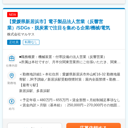
※東日本エリア(神奈川～北海道)を担当
ん。
です。
※展示会で名刺交換を行いそこからの顧客開拓などもございます。
※将来的に東日本エリアの組織構築やマネジメントを担う管理職候
■想定されるキャリアパス
NEW
補の採用です。
営業として経験を積み、将来的にはリーダーや管理職などキャリ
【愛媛県新居浜市】電子製品法人営業（反響営
アアップの機会も豊富です。
■組織構成: 関東営業所 1名
業）/SDGs・脱炭素で注目を集める企業/機械/電気
※現在、本社から長期出張で対応しています。
■企業の特徴/魅力
株式会社マルヤス
※本社営業のサポートを受けながら関東営業所の組織強化を図って
60年以上黒字経営を継続する安定企業で、約1,600社との取引実
正社員
転勤なし
いただきます。
績があります。福利厚生も充実しており、社員一人ひとりが長く
安心して働ける環境が整っています。
■月平均残業時間は10～20時間と比較的少なめで、有給は取得し
■職務概要：機械装置・付帯設備の法人営業（反響営業）
やすい環境です！
変更の範囲：会社の定める業務
※所属は本社ですが、月半分関東営業所にご出張いただき、関東営
仕事内容
業所でのフォローをご担当いただきます。
■研修制度：約半年間程度、本社で勤務し（住宅補助あり）当社の
■職務詳細：
営業業務を習得していただき、その後関東営業所に配属致しま
＜勤務地詳細1＞本社住所：愛媛県新居浜市外山町16-32 勤務地最
・問い合わせ顧客や展示会来訪者への複数回の訪問営業
す。
寄駅：JR予讃線／新居浜駅受動喫煙対策：屋内全面禁煙＜勤務地
・お客様の生産現場での課題をヒアリング
勤務地
詳細2＞関東営業所住所：埼玉県 白岡市 新白岡5-1-9 2 受動喫煙対
【最寄り駅】
・見積や資料作成、提案
■出張・待遇：
策：屋内全面禁煙変更の範囲：会社の定める事業所
新居浜駅、多喜浜駅
・既存顧客のフォロー等
・出張手当：日当3,500円（連続出張のみ/加算：3日以上＋3,000
【製品の魅力】プラスチック製品やプラスチックフィルム製造装
円、5日＋5,000円、10日＋8,000円）
＜予定年収＞480万円～655万円＜賃金形態＞月給制補足事項なし
置用の[混合機][洗浄装置][再生装置]が当社製品。原材料コストが利
・宿泊費、食事手当もあり
＜賃金内訳＞月額（基本給）：250,000円～270,000円その他固定
益に直結する製造業において原料ロスを0できる自社装置の引合い
給与
手当/月：30,000円＜月給＞280,000円～300,000円＜昇給有無＞
が増えています
■企業情報:
有＜残業手当＞有賃金はあくまでも目安の金額であり、選考を通
【当社の状況】新製品のリリースで問い合わせの増加が期待され
プラスチック製造業界の中でもフィルム製品に目を向け、フィル
じて上下する可能性があります。月給(月額)は固定手当を含めた表
ます。より強固な組織体制を目指し営業を強化しております。
ムの厚みの無駄をなくす装置から、フィルムの原料を正確に混ぜ
記です。