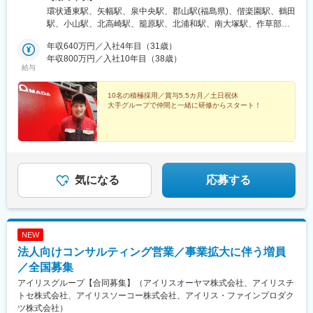
重県■北信越新潟県、石川県、長野県■関西滋賀県、京都府、大阪
環状通東駅、矢幅駅、泉中央駅、郡山駅(福島県)、偕楽園駅、鶴田
府、兵庫県■中国岡山県、広島県、島根県、山口県■四国香川県、
駅、小山駅、北高崎駅、籠原駅、北浦和駅、南大塚駅、作草部
愛媛県■九州福岡県、大分県、熊本県※転居を伴う転勤の可能性あ
駅、北八王子駅、愛甲石田駅、常永駅、安倍川駅、曳馬駅、今伊
り※U・I・Jターン歓迎※受動喫煙対策：屋内禁煙／指定場所にて喫
年収640万円／入社4年目（31歳）
勢駅、土橋駅(愛知県)、あすなろう四日市駅、燕三条駅、西金沢
煙可※社有車で活動いただきます
年収800万円／入社10年目（38歳）
駅、村井駅、篠ノ井駅、草津駅(滋賀県)、伏見駅(京都府)、長田駅
給与
(大阪府)、鷹取駅、砥堀駅、大元駅、安来駅、修大協創中高前駅、
東福山駅、徳山駅、空港通り駅、古町駅、春日原駅、下曽根駅、
10名の積極採用／賞与5.5カ月／土日祝休
武蔵塚駅、滝尾駅、近鉄四日市駅、本町四丁目駅、本町三丁目駅
大手グループで仲間と一緒に研修からスタート！
気になる
応募する
NEW
法人向けコンサルティング営業／事業拡大に伴う増員
／全国募集
アイリスグループ【合同募集】（アイリスオーヤマ株式会社、アイリスチ
トセ株式会社、アイリスソーコー株式会社、アイリス・ファインプロダク
ツ株式会社）