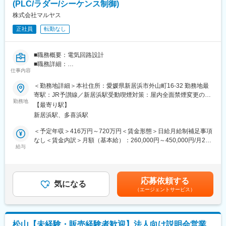
(PLC/ラダー/シーケンス制御)
株式会社マルヤス
正社員
転勤なし
■職務概要：電気回路設計
■職務詳細：
仕事内容
プラスチック加工品製造に必要な機械の製造を行う当社において
電気エンジニアとして混合装置や再生装置の開発および設計業務
＜勤務地詳細＞本社住所：愛媛県新居浜市外山町16-32 勤務地最
をお任せします。新製品開発に携わっていただけます。
寄駅：JR予讃線／新居浜駅受動喫煙対策：屋内全面禁煙変更の範
■入社後は：現場でのOJTにて業務知識の取得を行っていただきま
勤務地
囲：会社の定める事業所
【最寄り駅】
す。
新居浜駅、多喜浜駅
【強み】プラスチック製品の製造工程で正確かつ効率的な混合を
叶える装置。混合ロスや人件費、時間の削減により大幅なコスト
＜予定年収＞416万円～720万円＜賃金形態＞日給月給制補足事項
カットを実現
なし＜賃金内訳＞月額（基本給）：260,000円～450,000円/月20
■採用背景：設計・開発部門の強化のため。
給与
日間勤務想定＜想定月額＞260,000円～450,000円＜昇給有無＞有
当社の「ecoペレ」シリーズは、2026年1月に機械振興賞 中小企
＜残業手当＞有＜給与補足＞※予定年収は諸手当含む※予定年収は
業庁長官賞を受賞するなど、独自の技術とものづくりで高い評価
年齢・経験・能力等を考慮の上決定※賞与：年2回 ※業績により
を得ています。この独自装置のさらなる改善、技術革新を進める
決算賞与あり※昇給：年１回賃金はあくまでも目安の金額であり、
応募依頼する
にあたって設計・開発部門を強化するための募集です。
気になる
選考を通じて上下する可能性があります。月給(月額)は固定手当を
（エージェントサービス）
含めた表記です。
変更の範囲：会社の定める業務
松山【未経験・販売経験者歓迎】法人向け説明会営業