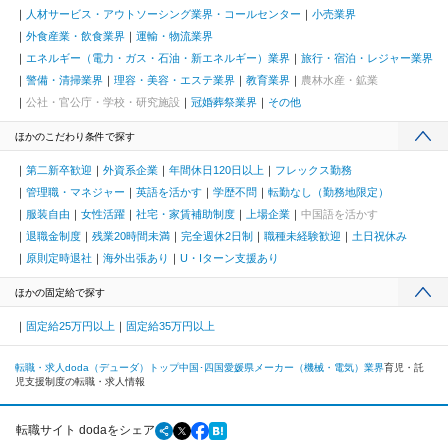
人材サービス・アウトソーシング業界・コールセンター
小売業界
外食産業・飲食業界
運輸・物流業界
エネルギー（電力・ガス・石油・新エネルギー）業界
旅行・宿泊・レジャー業界
警備・清掃業界
理容・美容・エステ業界
教育業界
農林水産・鉱業
公社・官公庁・学校・研究施設
冠婚葬祭業界
その他
ほかのこだわり条件で探す
第二新卒歓迎
外資系企業
年間休日120日以上
フレックス勤務
管理職・マネジャー
英語を活かす
学歴不問
転勤なし（勤務地限定）
服装自由
女性活躍
社宅・家賃補助制度
上場企業
中国語を活かす
退職金制度
残業20時間未満
完全週休2日制
職種未経験歓迎
土日祝休み
原則定時退社
海外出張あり
U・Iターン支援あり
ほかの固定給で探す
固定給25万円以上
固定給35万円以上
転職・求人doda（デューダ）トップ
中国･四国
愛媛県
メーカー（機械・電気）業界
育児・託
児支援制度の転職・求人情報
転職サイト dodaをシェア