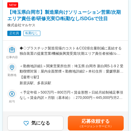
・お客様からの要望や問い合わせ対応、新商品情報の案内
は固定手当を含めた表記です。
NEW
変更の範囲：会社の定める業務
【埼玉県白岡市】製造業向けソリューション営業/次期
■扱うサービス
制御機器、産業用ロボット、電子部品など約500社以上のメーカ
エリア責任者/研修充実◎/転勤なし/SDGsで注目
ー製品を幅広く取り扱い、お客様のニーズに合わせて最適な提案
株式会社マルヤス
を実現します。
正社員
転勤なし
■組織構成
全社118名規模の組織で、営業担当は各エリアごとに担当を持
◆◇プラスチック製造現場のコスト＆CO2排出量削減に直結する
ち、チームで連携しながら活動しています。
独自装置の提案営業/機械振興賞受賞/次期エリア責任者候補/ルー
仕事内容
ト営業/研修充実/残業10～20h◆◇
■業務の魅力
既存顧客中心の営業スタイルで、お客様との信頼関係をじっくり
＜勤務地詳細1＞関東営業所住所：埼玉県 白岡市 新白岡5-1-9 2 受
■職務内容:
築くことができる環境です。メーカーに縛られない柔軟な提案力
動喫煙対策：屋内全面禁煙＜勤務地詳細2＞本社住所：愛媛県新居
大手・中小問わず日本全国にあるフィルムメーカー、プラスチッ
勤務地
が強みであり、提案の幅が広がります。
浜市外山町16-32 勤務地最寄駅：JR予讃線／新居浜駅受動喫煙対
【最寄り駅】
ク成型メーカーのお客様に向けてプラスチック製造現場のコスト
策：屋内全面禁煙変更の範囲：会社の定める事業所
新居浜駅、多喜浜駅
削減とCO2排出量削減に直結する独自装置[混合機][洗浄装置][再生
■教育体制
装置]の営業を担当頂きます。
入社後は本社研修やOJT（先輩同行）、メーカー研修など充実し
＜予定年収＞500万円～800万円＜賃金形態＞日給月給制補足事項
た教育制度があり、未経験の方でも営業スキルを基礎から身につ
なし＜賃金内訳＞月額（基本給）：270,000円～445,000円/月20
■職務詳細：
給与
けられます。フォロー体制も整っており、相談しやすい社風で
日間勤務想定固定残業手当/月：30,000円～55,000円（固定残業時
・お問い合わせ顧客への訪問、製品の提案(既存9割)
す。
間15時間0分/月）超過した時間外労働の残業手当は追加支給＜想
・生産現場の課題（原料ロス、洗浄の手間など）のヒアリング
定月額＞300,000円～500,000円（一律手当を含む）＜昇給有無＞
・ヒアリングに基づいた最適な装置の提案、カスタマイズの相談
■就業環境
有＜残業手当＞有＜給与補足＞■賞与：年2回（3.5ヶ月分）＋決算
応募依頼する
・見積もり、資料作成、納品後のフォロー
気になる
年間休日121日、完全週休2日制（土日祝）、残業は月平均16時間
賞与(前年度実績)賃金はあくまでも目安の金額であり、選考を通じ
（エージェントサービス）
・自社導入済み製品不具合の初期対応 など
と働きやすい環境です。マイカー通勤可、転勤は当面ありませ
て上下する可能性があります。月給(月額)は固定手当を含めた表記