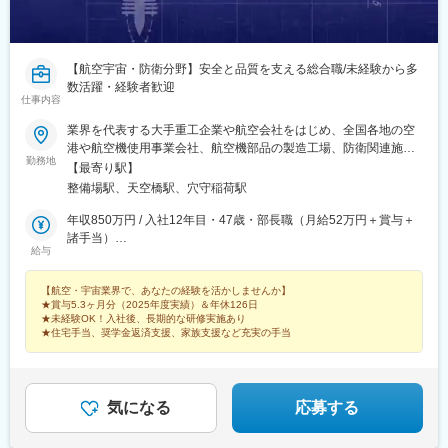
【航空宇宙・防衛分野】安全と品質を支える総合職/未経験から多
数活躍・経験者歓迎
仕事内容
業界を代表する大手重工企業や航空会社をはじめ、全国各地の空
港や航空機使用事業会社、航空機部品の製造工場、防衛関連施設
勤務地
などで勤務可能★関東・東海・近畿エリア積極採用中《エリア別
【最寄り駅】
プロジェクト例》■東京、神奈川、千葉、埼玉、茨城、栃木航空
整備場駅、天空橋駅、穴守稲荷駅
機・航空機部品の製造/整備/検査羽田空港内の重要設備・地上支援
機材の整備、保守点検航空機部品の検査/管理/搬出入防衛省特殊車
年収850万円 / 入社12年目・47歳・部長職（月給52万円＋賞与＋
両の製造/検査■愛知、岐阜、長野航空機の整備/製造/検査防衛装備
諸手当）
給与
品・宇宙関連部品の製造/検査■兵庫、大阪航空機の構造組立、リ
年収700万円 / 入社9年目・39歳・課長職（月給43.4万円＋賞与＋
ベット航空機エンジンの製造・検査★生産管理、技術、品質保証
諸手当）
【航空・宇宙業界で、あなたの経験を活かしませんか】
は全エリア募集★その他、配属先多数。ご希望やご経験を考慮し
★賞与5.3ヶ月分（2025年度実績）＆年休126日
た配属を実施！★航空業界や自衛隊出身の方は、これまでの経験
★未経験OK！入社後、長期的な研修実施あり
をそのままにキャリア継続も可能！《キャリア形成》無期雇用派
★住宅手当、奨学金返済支援、家族支援など充実の手当
遣のため、正社員として希望する職務内容や勤務地で働けます。
頻繁な異動や業務変更もない為、しっかりと技術を身に着け、更
なるハイクラス業務への挑戦や、後輩の育成、チームのマネジメ
ントなど、様々なキャリア選択が可能です。～～～～～～
気になる
応募する