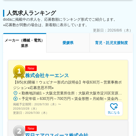
人気求人ランキング
dodaに掲載中の求人を、応募数順にランキング形式でご紹介します。
※応募数が同数の場合は、新着順に表示しています。
更新日：
2026/8/6（木）
メーカー（機械・電気）
愛媛県
育児・託児支援制度
業界
New
株式会社キーエンス
【8/5(水)開催！ウェビナー形式の説明会】年収630万～営業事務ポ
ジション※応募意思不問※
＜勤務地詳細1＞大阪北営業所住所：大阪府大阪市淀川区宮原3-5-36 新大阪トラストタワー勤務地最寄駅：新大阪駅受動喫煙対策：敷地内喫煙可能場所あり＜勤務地詳細2＞名古屋営業所住所：愛知県名古屋市中区錦2-4-15 ORE錦二丁目ビル勤務地最寄駅：丸の内駅受動喫煙対策：敷地内喫煙可能場所あり＜勤務地詳細3＞福岡営業所住所： 福岡県福岡市博多区博多駅東1-18-33 博多イーストテラス受動喫煙対策：屋内全面禁煙変更の範囲：会社の定める事業所
＜予定年収＞630万円～700万円＜賃金形態＞月給制＜賃金内訳＞月額（基本給）：279,000円～281,000円＜月給＞279,000円～281,000円＜昇給有無＞有＜残業手当＞有＜給与補足＞上記は入社初年度の想定年収です。※月給の金額とは別で、残業代、業績賞与支給有り※賞与：年4回、昇給：年1～2回※経験・能力等を考慮の上、同社規定により待遇を決定します※年収は会社業績によって変動することがあります賃金はあくまでも目安の金額であり、選考を通じて上下する可能性があります。月給(月額)は固定手当を含めた表記です。
掲載予定期間：
2026/7/30（木）
〜
2026/10/28（水）
気になる
更新日：
2026/7/30（木）
New
双日エアロスペース株式会社