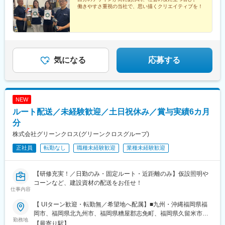
ケ谷駅、鷲宮駅、鉄道博物館駅、大倉山駅(神奈川県)、南橋本駅、
働きやすさ重視の当社で、思い描くクリエイティブを！
埼玉県川口市、埼玉県久喜市、埼玉県さいたま市、神奈川県横浜
本千葉駅、南仙台駅、蛇田駅、北山形駅、郡山富田駅、木太東口
市、神奈川県相模原市、千葉県千葉市 ■東北宮城県仙台市、宮城
駅、桃谷駅、計算科学センター駅、伏見駅(京都府)、馬喰横山駅、
県石巻市、山形県山形市、福島県郡山市 ※受動喫煙対策あり
大阪上本町駅、浜町駅
気になる
応募する
NEW
ルート配送／未経験歓迎／土日祝休み／賞与実績6カ月
分
株式会社グリーンクロス(グリーンクロスグループ)
正社員
転勤なし
職種未経験歓迎
業種未経験歓迎
【研修充実！／日勤のみ・固定ルート・近距離のみ】仮設照明や
コーンなど、建設資材の配送をお任せ！
仕事内容
【 UIターン歓迎・転勤無／希望地へ配属】■九州・沖縄福岡県福
岡市、福岡県北九州市、福岡県糟屋郡志免町、福岡県久留米市、
勤務地
佐賀県佐賀市、佐賀県鳥栖市、長崎県西彼杵郡長与町、長崎県佐
【最寄り駅】