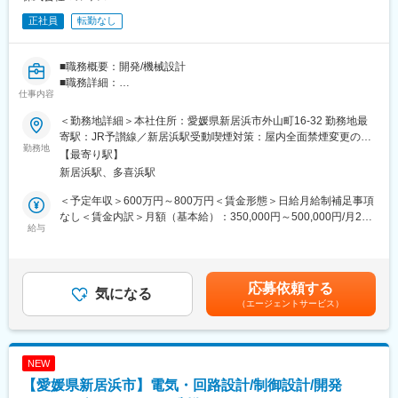
正社員
転勤なし
■職務概要：開発/機械設計
■職務詳細：
仕事内容
・既存商品の仕様変更、改善設計 ・3DCADを用いた機械設計
・顧客要望調査及び製品仕様の作成
＜勤務地詳細＞本社住所：愛媛県新居浜市外山町16-32 勤務地最
【強み】プラスチック製品の製造工程で正確かつ効率的な混合を
寄駅：JR予讃線／新居浜駅受動喫煙対策：屋内全面禁煙変更の範
叶える
勤務地
囲：会社の定める事業所
【最寄り駅】
装置。混合ロスや人件費、時間の削減により大幅なコストカット
新居浜駅、多喜浜駅
を実現
※プラスチック製造現場のコスト削減とCO2排出量削減に直結する
＜予定年収＞600万円～800万円＜賃金形態＞日給月給制補足事項
独自装置のさらなる改善、技術革新がミッションです。
なし＜賃金内訳＞月額（基本給）：350,000円～500,000円/月20
■採用背景：設計・開発部門の強化のため。
給与
日間勤務想定＜想定月額＞350,000円～500,000円＜昇給有無＞有
当社の「ecoペレ」シリーズは、2026年1月に機械振興賞 中小企
＜残業手当＞有＜給与補足＞■賞与：年2回（3.5ヶ月分）＋決算賞
業庁長官賞を受賞するなど、独自の技術とものづくりで高い評価
与(前年度実績)賃金はあくまでも目安の金額であり、選考を通じて
を得ています。この独自装置のさらなる改善、技術革新を進める
上下する可能性があります。月給(月額)は固定手当を含めた表記で
応募依頼する
にあたって設計・開発部門を強化するための募集です。
気になる
す。
（エージェントサービス）
変更の範囲：会社の定める業務
NEW
【愛媛県新居浜市】電気・回路設計/制御設計/開発