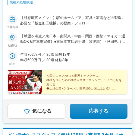
業種未経験歓迎
【既存顧客メイン！】駅のホームドア、家具・家電などの製造に
必要な「板金加工機械」の提案・フォロー
仕事内容
【希望を考慮／東日本・南関東・中部・関西・西部／マイカー通
勤OK＆駐車場完備】■東日本支店岩手県（紫波郡）・秋田県（秋
勤務地
田市）宮城県（富谷市）・福島県（郡山市）山形県（山形市）・
茨城県（水戸市、つくば市）栃木県（宇都宮市）・群馬県（高崎
年収702万円 ／ 35歳 経験13年
市、太田市）新潟県（三条市）・長野県（松本市、長野市）■南関
年収600万円 ／ 30歳 経験8年
東支店東京都（葛飾区、八王子市）・神奈川県（伊勢原市、横浜
給与
市）埼玉県（さいたま市、川越市）・千葉県（千葉市）山梨県
（中巨摩郡）■中部支店静岡県（静岡市、沼津市、浜松市）・愛知
＼国内シェアNo.1＆世界トップクラス／
県（一宮市、豊田市）三重県（四日市市）・富山県（富山市）石
機械を作るための機械＝マザーマシンで、モノづくりを
支える！
川県（金沢市）■関西支店大阪府（東大阪市）・京都府（京都市）
◆上場企業×グローバル 世界100カ国以上と取引
兵庫県（神戸市、姫路市）・和歌山県（岩出市）滋賀県（栗東
◆初年度年収400～700万円
市）■西部支店岡山県（岡山市）・広島県（広島市、福山市）島根
◆3カ月間の本社研修で安心のスタート
県（安来市）・山口県（周南市）香川県（高松市）・愛媛県（松
◆男性育休取得率82.5%
山市）福岡県（北九州市、大野城市）・熊本県（熊本市）大分県
気になる
応募する
（大分市）※受動喫煙対策：屋内禁煙（屋外に喫煙スペースあり）