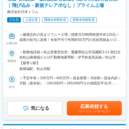
｜飛び込み・新規テレアポなし｜プライム上場
株式会社日本トリム
正社員
上場企業
職種未経験歓迎
業種未経験歓迎
＜健康志向の高まりでニーズ増／残業月20時間程度年休120日／
成果が給与に反映！全体平均で年間約50万円の支給実績あり◎＞
仕事内容
【仕事の内容】
＜勤務地詳細＞松山営業所住所：愛媛県松山市花園町3-21 朝日生
当社は、東証プライム上場の電解水素水整水器メーカーです。
命松山南堀端ビル11F 勤務地最寄駅：伊予鉄道高浜線／松山市駅
今回募集するのは、法人企業の従業員様向けに製品説明会・体験
勤務地
受動喫煙対策：屋内全面禁煙変更の範囲：会社の定める事業所
【最寄り駅】
会を行う営業職です。
南堀端駅、松山市駅
新規飛び込みや無作為なテレアポではなく、代理店からの紹介先
やお問い合わせのあった法人様が中心です。
＜予定年収＞330万円～600万円＜賃金形態＞月給制＜賃金内訳＞
入社後は専任トレーナーがつき、商品知識・説明トーク・商談の
月額（基本給）：160,000円～269,000円その他固定手当/月：
進め方を同行しながら学べます。
給与
20,000円固定残業手当/月：52,000円～131,000円（固定残業時間
これまでのご経験を活かし、安定した上場企業で成果に応じた収
40時間0分/月）超過した時間外労働の残業手当は追加支給＜月給
入アップを目指せる環境です。
＞232,000円～420,000円（一律手当を含む）＜昇給有無＞有＜残
業手当＞有＜給与補足＞■固定給に加え、販売実績に応じたインセ
応募依頼する
【求人ポイント◎】
気になる
ンティブ制度があります。■昇給年１回■賞与：年2回（7月・12
（エージェントサービス）
■未経験の方も歓迎です。異業種・営業未経験から入社された方も
月）賃金はあくまでも目安の金額であり、選考を通じて上下する
多数活躍中です。※入社直後からトレーナーが1名つきます。商品
可能性があります。月給(月額)は固定手当を含めた表記です。
説明のトーク練習や営業同行を行います。
■成績等に応じて若くしてのキャリアアップが可能です。(30代で