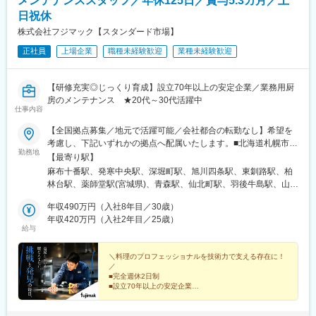
メンテナンススタッフ／年休125日／賞与5.3カ月／土
日祝休
株式会社フジマック【スタンダード市場】
正社員
上場企業
職種未経験歓迎
業種未経験歓迎
【研修充実◎じっくり育成】設立70年以上の安定企業／業務用厨
房のメンテナンス ★20代～30代活躍中
仕事内容
【全国拠点募集／地元で活躍可能／会社都合の転勤なし】希望を
考慮し、下記いずれかの拠点へ配属いたします。■北海道札幌市／
勤務地
函館市／旭川市／釧路市／帯広市■東北宮城県／青森県／岩手県／
【最寄り駅】
秋田県／山形県／福島県■関東東京都（港区・台東区・中野区・八
麻布十番駅、発寒中央駅、深堀町駅、旭川四条駅、東釧路駅、柏
王子市・小平市）／千葉県（千葉市・柏市・船橋市）／神奈川県
林台駅、薬師堂駅(宮城県)、青森駅、仙北町駅、羽後牛島駅、山形
（横浜市・川崎市・厚木市）／埼玉県（上尾市）／栃木県／群馬
駅、安積永盛駅、鶴田駅、群馬総社駅、偕楽園駅、長野駅、松本
県／茨城県■中部静岡県（静岡市・三島市・浜松市）／愛知県（名
年収490万円（入社8年目／30歳）
駅、甲府駅、上尾駅、葭川公園駅、大神宮下駅、柏駅、新御徒町
古屋市・岡崎市）／山梨県／富山県／石川県／新潟県／長野県
年収420万円（入社2年目／25歳）
駅、落合駅(東京都)、京王八王子駅、青梅街道駅、上大岡駅、元住
給与
（長野市・松本市）／岐阜県／福井県 ■近畿大阪府（吹田市・堺
吉駅、本厚木駅、新静岡駅、三島二日町駅、助信駅、黒川駅(愛知
市）／京都府／兵庫県（神戸市・姫路市）／和歌山県／三重県■中
県)、南富山駅、上諸江駅、新福井駅、岐南駅、六名駅、東松阪
国・四国広島県（広島市、福山市）／島根県／岡山県／山口県／
＼料理のプロフェッショナルを技術力で支える存在に！
駅、越後石山駅、豊津駅(大阪府)、萩原天神駅、くいな橋駅、和田
／
香川県／徳島県／愛媛県／高知県■九州・沖縄福岡県（福岡市・北
岬駅、亀山駅(兵庫県)、田井ノ瀬駅、下祇園駅、東福山駅、松江
■完全週休2日制
九州市）／佐賀県／長崎県／熊本県／大分県／宮崎県／鹿児島県
駅、備前西市駅、周防下郷駅、香西駅、吉成駅、鎌田駅、薊野
■設立70年以上の安定企業
／沖縄県※転勤は必ず相談の上、決定いたします（基本同じエリア
■研修充実◎育成体制万全
駅、大橋駅(福岡県)、競馬場前駅(福岡県)、鍋島駅、住吉駅(長崎
■賞与支給実績5.3カ月分
内転勤となります）※営業所によっては、マイカー通勤OK（駐車
県)、八丁馬場駅、牧駅(大分県)、宮崎駅、南鹿児島駅前駅、安里