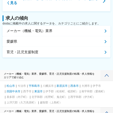
く見る
求人の傾向
dodaに掲載中の求人に関するデータを、カテゴリごとにご紹介します。
メーカー（機械・電気）業界
愛媛県
育児・託児支援制度
メーカー（機械・電気）業界、愛媛県、育児・託児支援制度の転職・求人情報を
エリアで絞り込む
松山市
今治市
宇和島市
八幡浜市
新居浜市
西条市
大洲市
伊予市
四国中央市
西予市
東温市
伊予郡（松前町、砥部町）
南宇和郡（愛南町）
喜多郡（内子町）
北宇和郡（松野町、鬼北町）
西宇和郡（伊方町）
上浮穴郡（久万高原町）
越智郡（上島町）
メーカー（機械・電気）業界、愛媛県、育児・託児支援制度の転職・求人情報を