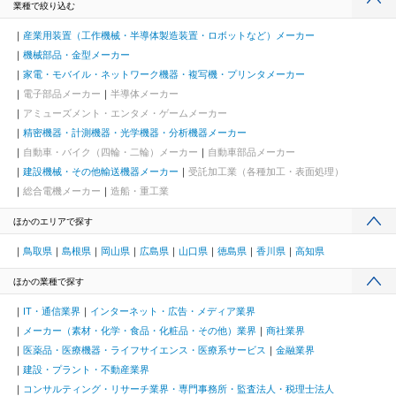
業種で絞り込む
産業用装置（工作機械・半導体製造装置・ロボットなど）メーカー
機械部品・金型メーカー
家電・モバイル・ネットワーク機器・複写機・プリンタメーカー
電子部品メーカー
半導体メーカー
アミューズメント・エンタメ・ゲームメーカー
精密機器・計測機器・光学機器・分析機器メーカー
自動車・バイク（四輪・二輪）メーカー
自動車部品メーカー
建設機械・その他輸送機器メーカー
受託加工業（各種加工・表面処理）
総合電機メーカー
造船・重工業
ほかのエリアで探す
鳥取県
島根県
岡山県
広島県
山口県
徳島県
香川県
高知県
ほかの業種で探す
IT・通信業界
インターネット・広告・メディア業界
メーカー（素材・化学・食品・化粧品・その他）業界
商社業界
医薬品・医療機器・ライフサイエンス・医療系サービス
金融業界
建設・プラント・不動産業界
コンサルティング・リサーチ業界・専門事務所・監査法人・税理士法人