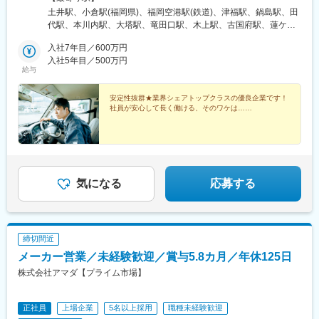
世保市、熊本県熊本市、熊本県球磨郡あさぎり町、大分県大分
土井駅、小倉駅(福岡県)、福岡空港駅(鉄道)、津福駅、鍋島駅、田
市、宮崎県宮崎市、鹿児島県鹿児島市、鹿児島県鹿屋市、沖縄県
代駅、本川内駅、大塔駅、竜田口駅、木上駅、古国府駅、蓮ケ池
浦添市、沖縄県名護市■中国山口県山口市、山口県岩国市、山口県
駅、広木駅、宮ケ浜駅、浦添前田駅、てだこ浦西駅、周防下郷
下関市、広島県広島市、広島県福山市、岡山県岡山市、鳥取県鳥
入社7年目／600万円
駅、岩国駅、幡生駅、梅林駅(広島県)、福山駅、東山・おかでんミ
取市、鳥取県境港市、島根県松江市■四国愛媛県松山市、香川県高
入社5年目／500万円
ュージアム駅、高松町駅、鳥取駅、朝日ケ丘駅、伊予和気駅、林
給与
松市、徳島県徳島市、高知県高知市■東海愛知県名古屋市、三重県
道駅、阿波富田駅、旭町一丁目駅、本星崎駅、阿倉川駅、古庄
四日市市、静岡県静岡市、静岡県浜松市、岐阜県羽島市■関西大阪
駅、天竜川駅、南宿駅、平林駅(大阪府)、鳳駅、医療センター駅、
府大阪市、大阪府堺市、兵庫県神戸市、兵庫県姫路市、奈良県奈
安定性抜群★業界シェアトップクラスの優良企業です！
英賀保駅、帯解駅、竹田駅(京都府)、鳩ケ谷駅、鷲宮駅、鉄道博物
社員が安心して長く働ける、そのワケは……
良市、京都府京都市■関東埼玉県川口市、埼玉県久喜市、埼玉県さ
館駅、大倉山駅(神奈川県)、南橋本駅、本千葉駅、南仙台駅、陸前
いたま市、神奈川県横浜市、神奈川県相模原市、千葉県千葉市■東
豊里駅、蛇田駅、北山形駅、郡山富田駅、木太東口駅、計算科学
北宮城県仙台市、宮城県登米市、宮城県石巻市、山形県山形市、
センター駅、伏見駅(京都府)
福島県郡山市※受動喫煙対策あり
気になる
応募する
締切間近
メーカー営業／未経験歓迎／賞与5.8カ月／年休125日
株式会社アマダ【プライム市場】
正社員
上場企業
5名以上採用
職種未経験歓迎