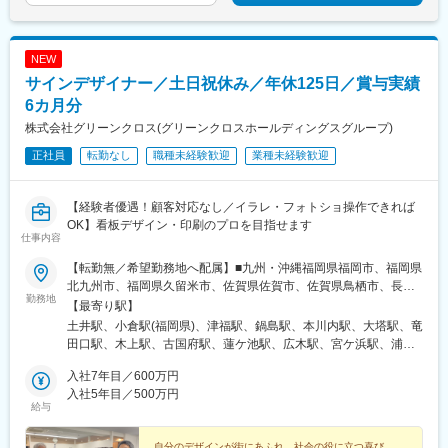
駅、神戸三宮駅(阪急・神戸高速)、西川緑道公園駅、皆実町二丁目
駅、片原町駅(香川県)、古町駅、小倉駅(福岡県)、祇園駅(福岡
県)、桜町駅(長崎県)、洗馬橋駅
NEW
サインデザイナー／土日祝休み／年休125日／賞与実績
6カ月分
株式会社グリーンクロス(グリーンクロスホールディングスグループ)
正社員
転勤なし
職種未経験歓迎
業種未経験歓迎
【経験者優遇！顧客対応なし／イラレ・フォトショ操作できれば
OK】看板デザイン・印刷のプロを目指せます
仕事内容
【転勤無／希望勤務地へ配属】■九州・沖縄福岡県福岡市、福岡県
北九州市、福岡県久留米市、佐賀県佐賀市、佐賀県鳥栖市、長崎
勤務地
県西彼杵郡長与町、長崎県佐世保市、熊本県熊本市、熊本県球磨
【最寄り駅】
郡あさぎり町、大分県大分市、宮崎県宮崎市、鹿児島県鹿児島
土井駅、小倉駅(福岡県)、津福駅、鍋島駅、本川内駅、大塔駅、竜
市、鹿児島県鹿屋市、沖縄県浦添市、沖縄県名護市 ■中国山口県
田口駅、木上駅、古国府駅、蓮ケ池駅、広木駅、宮ケ浜駅、浦添
山口市、山口県下関市、広島県広島市、広島県福山市、岡山県岡
前田駅、てだこ浦西駅、新山口駅、幡生駅、梅林駅(広島県)、福山
山市、鳥取県鳥取市、鳥取県境港市、島根県松江市 ■四国愛媛県
入社7年目／600万円
駅、東山・おかでんミュージアム駅、鳥取駅、高松町駅、朝日ケ
松山市、香川県高松市、徳島県徳島市、高知県高知市 ■東海愛知
入社5年目／500万円
丘駅、伊予和気駅、林道駅、阿波富田駅、旭町一丁目駅、本星崎
給与
県名古屋市、三重県四日市市、静岡県静岡市、静岡県浜松市、岐
駅、阿倉川駅、天竜川駅、古庄駅、南宿駅、鶴橋駅、鳳駅、医療
阜県羽島市 ■関西大阪府大阪市、大阪府堺市、兵庫県神戸市、兵
センター駅、英賀保駅、帯解駅、竹田駅(京都府)、東日本橋駅、鳩
庫県姫路市、奈良県奈良市、京都府京都市 ■関東東京都中央区、
自分のデザインが街にあふれ、社会の役に立つ喜び。