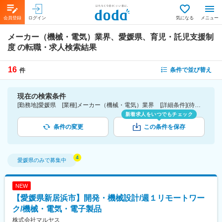
会員登録
ログイン
気になる
メニュー
メーカー（機械・電気）業界、愛媛県、育児・託児支援制
度
の転職・求人検索結果
16
条件で並び替え
件
現在の検索条件
[勤務地]愛媛県 [業種]メーカー（機械・電気）業界 [詳細条件](待遇・福利厚生)育児・託児支援制度
新着求人をいつでもチェック
条件の変更
この条件を保存
愛媛県
のみで募集中
NEW
【愛媛県新居浜市】開発・機械設計/週１リモートワー
ク/機械・電気・電子製品
株式会社マルヤス