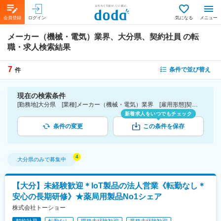
会員登録
ログイン
気になる
メニュー
メーカー（機械・電気）業界、大分県、契約社員
の転
職・求人検索結果
7
条件で並び替え
件
現在の検索条件
[勤務地]大分県 [業種]メーカー（機械・電気）業界 [雇用形態]契約社員
新着求人をいつでもチェック
条件の変更
この条件を保存
大分県
のみで募集中
【大分】未経験歓迎＊IoT製品の法人営業《転勤なし＊
安心の長期研修》★薬局用製品No1シェア
株式会社トーショー