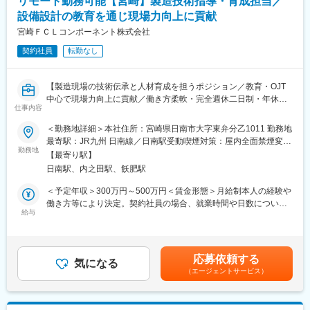
リモート勤務可能【宮崎】製造技術指導・育成担当／
■同社について（建物の『主治医』／技術の高砂）：
変更の範囲：会社の定める業務
設備設計の教育を通じ現場力向上に貢献
高砂熱学グループは、「空気調和設備」の技術者＝プロフェッシ
ョナルとして、開発者＝パイオニアとして、数多くの建物に快適
宮崎ＦＣＬコンポーネント株式会社
な空間を創出してきました。
契約社員
転勤なし
国産第1号のターボ冷凍機の制作をはじめ、「いいものがなければ
自分たちで作る」という創業者の精神に立ち、優れた空調設備が
要求する機器やシステムやシステムを自ら開発してきました。
【製造現場の技術伝承と人材育成を担うポジション／教育・OJT
中心で現場力向上に貢献／働き方柔軟・完全週休二日制・年休
◆2022年、生産拠点「T-Base」を開設。現場を問わず共通の部分
仕事内容
126日】
や、繰り返し作業となる部分を標準化し、現場とは離れた場所
■業務概要
＜勤務地詳細＞本社住所：宮崎県日南市大字東弁分乙1011 勤務地
（オフサイト）で生産・供給を行い施工プロセスの変革を進めて
製造現場において、設備設計の製造技術全般の知識と経験を活か
最寄駅：JR九州 日南線／日南駅受動喫煙対策：屋内全面禁煙変更
います。
し、主に若手や中堅技術者に対する教育・育成を担当いただきま
勤務地
の範囲：会社の定める事業所（リモートワーク含む）
【効果１】設備を組み立ててから現場に運ぶことで、現場作業時
【最寄り駅】
す。現場実務の第一線ではなく、技術指導・育成を通じて現場力
間を10分の1へ短縮し、生産性UPに成功。
日南駅、内之田駅、飫肥駅
向上と組織成長を支えるポジションです。
【効果２】工場ではひとつひとつの作業を簡易化、また、資材を
＜予定年収＞300万円～500万円＜賃金形態＞月給制本人の経験や
鉄からアルミに変更し軽量化することで、女性や高齢者など多様
■業務詳細
働き方等により決定。契約社員の場合、就業時間や日数について
な人材の活用にもつながっています。
・設備設計や仕様に関する基礎・実務的な教育
給与
も相談可能。＜賃金内訳＞月額（基本給）：200,000円～400,000
※施工管理職についても、文系出身者が多数在籍。様々なバックボ
・新入社員や若手・中堅技術者へのOJTおよびOFF-JT指導
円＜月給＞200,000円～400,000円＜昇給有無＞有＜残業手当＞有
ーンを持つ社員が活躍しています。
・技能レベル評価や育成計画立案への助言
賃金はあくまでも目安の金額であり、選考を通じて上下する可能
・現場改善活動への技術的サポート（教育視点での支援）
性があります。月給(月額)は固定手当を含めた表記です。
◆特許数は700超。設備工事業界の中でもトップクラスの研究開
応募依頼する
気になる
発費を毎年投じ、継続的な技術開発を行っています。
（エージェントサービス）
■扱うサービス:
日本、世界に留まらず、月面、宇宙空間、海洋などでの居住環
自動化設備、専用機、省力化設備など多様な生産設備を対象と
境、エネルギー供給施設にもチャレンジ。新たな環境に挑み続け
し、機械・電気・制御分野の知識が活かせます。
ています。