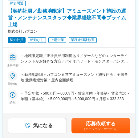
締切間近
■組織構成:
変更の範囲：会社の定める業務
【契約社員／勤務地限定】アミューズメント施設の運
日南市内の3工場に在籍する若手・中堅・管理職など幅広い世代の
技術者と連携し、教育活動を推進します。
営・メンテナンススタッフ◆業界経験不問◆プライム
上場
■業務の魅力:
株式会社カプコン
長年培った技術や経験を次世代へ伝え、製造現場全体の技術レベ
ル向上と組織の成長に貢献できます。現場目線の丁寧な指導が評
契約社員
転勤なし
上場企業
業種未経験歓迎
価される環境です。
■教育体制
OJTやOFF-JTによる体系的な教育体制を重視。育成計画の策定や
～地域限定職／正社員登用制度あり／ゲームなどのエンターテイ
現場改善活動も積極的に推進します。
ンメントがお好きな方◎／バイオハザード・モンスターハンター
仕事内容
■就業環境
など人気コンテンツ多数保有のゲームソフトウェアメーカー～
完全週休二日制（土日祝休み）、年間休日126日。契約社員は週3
＜勤務地詳細＞カプコン直営アミューズメント施設住所：全国各
日や時短勤務も相談可能。寮・社宅も必要に応じて検討します。
■業務内容：
地 受動喫煙対策：屋内全面禁煙
■想定されるキャリアパス
（1）運営スタッフ
勤務地
経験・希望に応じて正社員登用制度あり。技術指導や人材育成分
主にショッピングセンター内にある店舗で接客サービスなどの基
＜予定年収＞500万円～600万円＜賃金形態＞年俸制＜賃金内訳＞
野で専門性を高めることができます。
本業務、店舗の運営、販促企画推進、ゲーム大会やイベントの企
年額（基本給）：5,000,000円～6,000,000円＜月額＞333,333円
■企業の特徴/魅力
画など、店舗運営に関わる総合的なマネジメント業務をお願いい
給与
～400,000円（15分割）＜昇給有無＞有＜残業手当＞有＜給与補
現場力と人材育成を重視し、長期的な組織力強化に注力。柔軟な
たします。
足＞※経験・能力等を考慮の上、当社規定により決定します。※時
働き方を推進し、誰もが働きやすい職場環境を整備しています。
＜具体的な仕事内容＞
間外勤務手当、休日勤務手当、深夜勤務手当、通勤見合等は当社
◇接客サービス、清掃業務等の基本業務
規定に基づき別途支給■給与改定：年1回■賞与：年2回（夏・冬）
変更の範囲：会社の定める業務
◇パート・アルバイトスタッフの採用、教育
応募依頼する
気になる
※基本月額の2ヶ月分ずつを支給。賃金はあくまでも目安の金額で
◇店舗の運営、販促企画の推進
（エージェントサービス）
あり、選考を通じて上下する可能性があります。月給(月額)は固定
◇売上・経費管理
手当を含めた表記です。