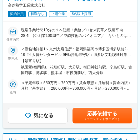
品が多数あります。寡占市場だからこそ、競合製品を使っている
高砂熱学工業株式会社
顧客からいかにシェアを獲得するか試行錯誤する面白さがありま
■組織構成：
す。
契約社員
転勤なし
上場企業
5名以上採用
配属先は30~50代の4名の組織です。
中途で入られた方も多く、安心して就業できる環境です。
変更の範囲：会社の定める業務
現場作業時間10分の１へ短縮！業務プロセス変革／残業平均
■POINT:
28.4h【◇創業100周年／空調技術のパイオニア／「ないものは自
【働きやすい就業環境】
仕事内容
分たちで創る」の精神】～日本を代表するランドマークタワーや
年休124日（完全週休2日制）、月残業平均10時間、手当等も充実
大規模案件多数～
＜勤務地詳細1＞九州支店住所：福岡県福岡市博多区博多駅前2-
している地場優良企業です。
19-24 大博センタービル 9F勤務地最寄駅：博多駅受動喫煙対策：
【市場優位性が高い】
■担当業務：
勤務地
屋内喫煙可能場所あり＜勤務地詳細2＞熊本営業所住所：熊本県熊
冷間引抜鋼管は日本国内でも有数のものであり、全国で約20社程
【最寄り駅】
建造物における設備施工管理業務をお任せします。
本市中央区花畑町4-7 朝日新聞第一生命ビル 7F受動喫煙対策：屋
しか保有していない優れた技術です。
祇園駅(福岡県)、花畑町駅、大分駅、櫛田神社前駅、辛島町駅、古
現場常駐にて、工程・予算・品質・安全管理などを行っていただ
内喫煙可能場所あり＜勤務地詳細3＞大分営業所住所：大分県大分
国府駅、博多駅、熊本城・市役所前駅、西大分駅
きます。
市末広町1-1-18 ニッセイ大分駅前ビル 15F受動喫煙対策：屋内喫
■同社について
煙可能場所あり変更の範囲：会社の定める事業所（リモートワー
＜予定年収＞550万円～750万円＜賃金形態＞月給制＜賃金内訳＞
中津鋼管工業株式会社は1970年設立の冷間引抜鋼管メーカーで、
【案件】国立競技場や麻布台ヒルズをはじめ日本を代表するラン
ク含む）
月額（基本給）：280,000円～360,000円＜月給＞280,000円～
自動車部品分野を中心に高精度・高品質な鋼管を供給していま
ドマークタワーや、EV電池工場・電子部品工場（クリーンルー
給与
360,000円＜昇給有無＞有＜残業手当＞有＜給与補足＞※経験・ス
す。極小・極薄鋼管や光輝熱処理による高品質鋼管製造に強みを
ム）といった専門性が求められる現場など、新築、リニューア
キルを考慮し、当社規定に基づき決定します。■賞与実績：年2回
持ち、日本製鉄系メーカーとして大きなシェアを有し、素材メー
ル、幅広く様々な建物に携わっています。
（6月・12月）賃金はあくまでも目安の金額であり、選考を通じ
カーや自動車関連企業との強固なパートナーシップが実績を支え
＊実績紹介URL
て上下する可能性があります。月給(月額)は固定手当を含めた表記
ています。外径4～90mmに対応し、許容差0.03mmという高精度
応募依頼する
https://www.tte-net.com/project/index.html
気になる
です。
加工技術や多様な設備により幅広い産業ニーズに応えられる点が
（エージェントサービス）
【特徴】図面どおりに施工するだけではなく、最適な設備を検討
魅力です。市場競争は厳しいものの、自動車・産業用途での鋼管
し積極的に提案も行うため、これまでの経験を活かしつつ更にス
需要は継続しており、高度化する精密加工ニーズに応える技術力
キルアップが可能です。
が将来性を支えています。