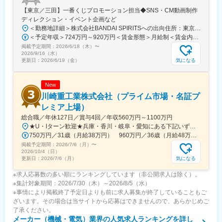
の時間も大切にしながら働くことが叶います。
【東京／三田】一番くじプロモーション担当◆SNS・CM動画制作
◎長期就業
ディレクション・イベント企画など
大手ならではの安定性がある他、福利厚生も充実しており、入社3
＜勤務地詳細＞株式会社BANDAI SPIRITSへの出向住所：東京都港区三田3‐5‐19 住友不動産東京三田ガーデンタワー受動喫煙対策：屋内全面禁煙変更の範囲：会社の定める事業所
年後の定着率は90％以上です。転勤も無いので、腰を据えて働く
＜予定年収＞724万円～920万円＜賃金形態＞月給制＜賃金内訳＞月額（基本給）：315,000円～400,000円＜月給＞315,000円～400,000円＜昇給有無＞有＜残業手当＞有＜給与補足＞※役職と給与は、経験・能力などを考慮し最終決定■昇給：年1回■賞与：年1回■年収例（一般）759万円／中途入社2年目／月給33万円＋時間外手当（30時間）＋賞与■年収例（チーフ）920万円／中途入社2年目／月給40万円＋時間外手当（30時間）＋賞与賃金はあくまでも目安の金額であり、選考を通じて上下する可能性があります。月給(月額)は固定手当を含めた表記です。
ことができる環境です。
掲載予定期間：
◎ヒット商品
2026/6/18（木）
〜
2026/9/16（水）
例えば、映画化された「バイオハザード」は、1.2作合計で2億
気になる
更新日：
2026/6/19（金）
1000万ドルの興行収入を記録する等、自社のヒットコンテンツを
多方面に展開しています。
New
川崎重工業株式会社（プライム市場・名証プ
レミア上場）
総合職／年休127日／賞与4回／年収560万円～1100万円
★U・Iターン歓迎★兵庫・香川・岐阜・愛知にある下記いずれかの事業所・神戸工場／兵庫県神戸市中央区・西神工場／兵庫県神戸市西区・西神戸工場／兵庫県神戸市西区・明石工場／兵庫県明石市・播磨工場／兵庫県加古郡・岐阜工場／岐阜県各務原市・名古屋第一工場／愛知県弥富市・名古屋第二工場／愛知県海部郡・坂出工場／香川県坂出市・神戸本社／兵庫県神戸市中央区・東京本社／東京都港区 など※受動喫煙対策実施
750万円／31歳（月給38万円） 960万円／36歳（月給48万円）
掲載予定期間：
2026/7/6（月）
〜
2026/10/4（日）
気になる
更新日：
2026/7/6（月）
※求人応募数の多い順にランキングしています（非公開求人は除く）。
※集計対象期間：2026/7/30（木）～2026/8/5（水）
※事情により掲載終了予定日よりも前に求人募集が終了していることもご
ざいます。その場合は当サイトから応募はできませんので、あらかじめご
了承ください。
メーカー（機械・電気）業界
の人気求人ランキングを詳し