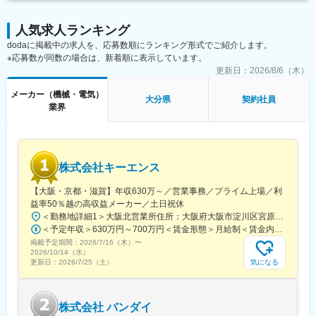
◇営業データ管理・分析
など、店舗マネジメント業務全般。
人気求人ランキング
（2）機械修理・メンテナンススタッフ
dodaに掲載中の求人を、応募数順にランキング形式でご紹介します。
店舗に設置されているゲーム機の修理・メンテナンスを行っても
※応募数が同数の場合は、新着順に表示しています。
らいます。
更新日：
2026/8/6（木）
＜具体的な仕事内容＞
◇故障機械の修理（原因特定・部品交換）
メーカー（機械・電気）
大分県
契約社員
◇機械故障回避の為のメンテナンス
業界
◇ゲーム機の移動に伴う機械の分解・搬出・搬入・組立作業
■当社の特徴：
家庭用ゲームソフトの開発・販売を中核事業に、そこで創出した
株式会社キーエンス
コンテンツという知的財産を様々な事業に多面展開する"ワンコン
テンツ・マルチユース戦略"を推進しており、同社が開発する人気
【大阪・京都・滋賀】年収630万～／営業事務／プライム上場／利
オリジナルコンテンテンツを家庭用ゲームだけでなく、グッズや
益率50％越の高収益メーカー／土日祝休
映画などの近接事業へ幅広く展開しております。
＜勤務地詳細1＞大阪北営業所住所：大阪府大阪市淀川区宮原3-5-36 新大阪トラストタワー勤務地最寄駅：新大阪駅受動喫煙対策：敷地内喫煙可能場所あり＜勤務地詳細2＞京都営業所住所：京都府京都市下京区四条通室町東入函谷鉾町101 アーバンネット四条烏丸ビル受動喫煙対策：屋内全面禁煙＜勤務地詳細3＞滋賀営業所住所：滋賀県大津市中央2-2-6 受動喫煙対策：屋内全面禁煙変更の範囲：会社の定める事業所
＜予定年収＞630万円～700万円＜賃金形態＞月給制＜賃金内訳＞月額（基本給）：279,000円～281,000円＜月給＞279,000円～281,000円＜昇給有無＞有＜残業手当＞有＜給与補足＞上記は入社初年度の想定年収です。※月給の金額とは別で、残業代、業績賞与支給有り※賞与：年4回、昇給：年1～2回※経験・能力等を考慮の上、同社規定により待遇を決定します※年収は会社業績によって変動することがあります賃金はあくまでも目安の金額であり、選考を通じて上下する可能性があります。月給(月額)は固定手当を含めた表記です。
◎魅力的な福利厚生
掲載予定期間：
社員一人ひとりが高いパフォーマンスを保って業務に取り組める
2026/7/16（木）
〜
2026/10/14（水）
ように、様々な福利厚生制度を導入しています。大阪には社員食
気になる
更新日：
2026/7/25（土）
堂の他、専任の看護師やヘルスキーパーが常駐するクリニカルル
ームとマッサージルームを完備しています。
◎働き方
株式会社 バンダイ
土日祝休み・年間休日121日、有休消化50％以上とプライベート