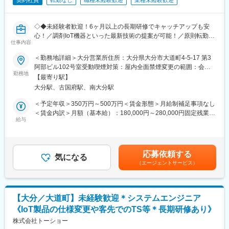
契約社員
転勤なし
職種未経験歓迎
業種未経験歓迎
◇◆未経験者歓迎！6ヶ月以上の長期研修でキャッチアップも安
心！／調剤IoT機器といった最新技術の提案が可能！／原則転勤は
仕事内容
無いため特定エリアで就業されたい方も歓迎！社会貢献性の高い
仕事◆◇
＜勤務地詳細＞大分営業所住所：大分県大分市大道町4-5-17 第3
阿部ビル102号室受動喫煙対策：屋内全面禁煙変更の範囲：会社
【はじめに】
勤務地
の定める事業所（リモートワーク含む）
【最寄り駅】
既存のお客様である調剤薬局やドラッグストアに対して、主力製
大分駅、古国府駅、南大分駅
品である全自動調剤分包機などの調剤IoT機器を販売いただく職種
となります。
＜予定年収＞350万円～500万円＜賃金形態＞月給制補足事項なし
IoT製品の販売スキルの市場価値は上昇の一途を辿っており、同社
＜賃金内訳＞月額（基本給）：180,000円～280,000円固定残業手
で得られるスキルも例外ではありません。完全未経験から市場価
給与
当/月：40,000円～70,000円（固定残業時間33時間0分/月）超過し
値を高める事ができる貴重な求人となります。
た時間外労働の残業手当は追加支給＜月給＞220,000円～350,000
円（一律手当を含む）＜昇給有無＞有＜残業手当＞有＜給与補足
【業務概要】
＞※給与詳細は、年齢・スキルを考慮し決定します。■昇給：年1
応募依頼する
・提案資料作成
気になる
回■賞与：年2回年収420万円／30歳 経験5年年収500万円／32歳
（エージェントサービス）
・顧客要望のヒアリング、製品提案
経験7年賃金はあくまでも目安の金額であり、選考を通じて上下す
・見積もり作成
る可能性があります。月給(月額)は固定手当を含めた表記です。
・製品導入後の定期的なアフターフォロー
・新規訪問
【大分／大道町】未経験歓迎＊システムエンジニア
《IoT製品の仕様変更や客先でのTS等＊長期研修あり》
【その他補足情報】
・長期間の研修を用意しているため職種未経験＆技術的な知識が
株式会社トーショー