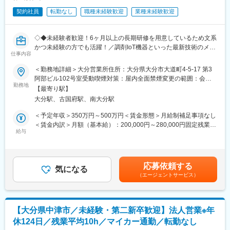
全く無い方でも立ち上りが可能となっております。
契約社員
転勤なし
職種未経験歓迎
業種未経験歓迎
・業界トップクラスの調剤システムやIoT製品を扱っており、業務
変更の範囲：会社の定める業務
を通して最新の技術に触れることが可能です。
・正社員登用は前提の採用です。就業態度に問題がなければ原則
◇◆未経験者歓迎！6ヶ月以上の長期研修を用意しているため文系
登用となり、業界トップクラスシェアを誇る優良企業の正社員と
かつ未経験の方でも活躍！／調剤IoT機器といった最新技術のメン
して安定就業が可能です。（登用率98%、試験ノルマなし）
仕事内容
テナンスが可能！／原則転勤は無いため特定エリアで就業された
い方も歓迎！社会貢献性の高い仕事◆◇
＜勤務地詳細＞大分営業所住所：大分県大分市大道町4-5-17 第3
【同社の魅力】
阿部ビル102号室受動喫煙対策：屋内全面禁煙変更の範囲：会社
◆医療業界に貢献：
【はじめに】
勤務地
の定める事業所（リモートワーク含む）
最新のIoT技術に注力しており、これまで人の手でアナログに行わ
【最寄り駅】
当ポジションはフィールドエンジニアと言われる、自社製品を購
れていた薬剤管理を、全自動で管理、調整、計測、分包まで対応
大分駅、古国府駅、南大分駅
入されたお客様先へ出向き、機械やシステムのメンテナンスを行
可能にしました。当社の製品やシステムが、24時間止めてはなら
う技術職となります。
＜予定年収＞350万円～500万円＜賃金形態＞月給制補足事項なし
ない医療現場の安心安全や、医療従事者の負担軽減に大きく貢献
メンテナンススキルの市場価値は上昇の一途を辿っており、同社
＜賃金内訳＞月額（基本給）：200,000円～280,000円固定残業手
しています。
で得られるスキルも例外ではありません。完全未経験から市場価
給与
当/月：40,000円～70,000円（固定残業時間33時間0分/月）超過し
◆高いシェアを持つ製品：
値を高める事ができる貴重な求人となります。
た時間外労働の残業手当は追加支給＜月給＞240,000円～350,000
調剤というニッチな分野で、業界トップクラスのシェアを誇る製
円（一律手当を含む）＜昇給有無＞有＜残業手当＞有＜給与補足
品が多数あります。寡占市場だからこそ、競合製品を使っている
【業務内容】
＞※給与詳細は、年齢・スキルを考慮し決定します。■昇給：年1
顧客からいかにシェアを獲得するか試行錯誤する面白さがありま
応募依頼する
同社のフィールドエンジニアとして主力製品である「全自動調剤
気になる
回■賞与：年2回年収420万円／30歳 経験5年年収500万円／32歳
す。
（エージェントサービス）
分包機」や「リアルタイム薬品管理装置」といった調剤IoT機器の
経験7年賃金はあくまでも目安の金額であり、選考を通じて上下す
メンテナンスを行います。
る可能性があります。月給(月額)は固定手当を含めた表記です。
変更の範囲：会社の定める業務
【業務詳細】
【大分県中津市／未経験・第二新卒歓迎】法人営業※年
（1）メンテナンス契約を締結していただいているお客様に定期的
休124日／残業平均10h／マイカー通勤／転勤なし
に伺って機械の状態を確認調整する業務