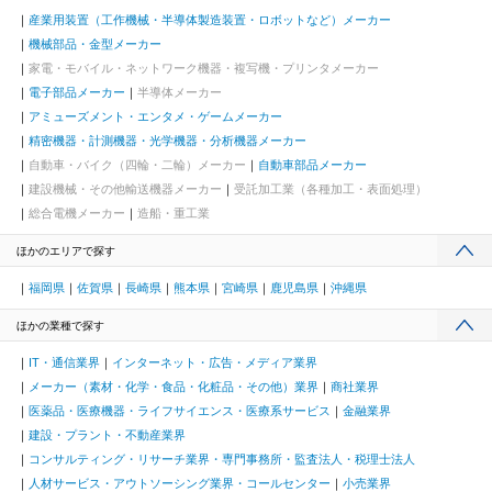
産業用装置（工作機械・半導体製造装置・ロボットなど）メーカー
機械部品・金型メーカー
家電・モバイル・ネットワーク機器・複写機・プリンタメーカー
電子部品メーカー
半導体メーカー
アミューズメント・エンタメ・ゲームメーカー
精密機器・計測機器・光学機器・分析機器メーカー
自動車・バイク（四輪・二輪）メーカー
自動車部品メーカー
建設機械・その他輸送機器メーカー
受託加工業（各種加工・表面処理）
総合電機メーカー
造船・重工業
ほかのエリアで探す
福岡県
佐賀県
長崎県
熊本県
宮崎県
鹿児島県
沖縄県
ほかの業種で探す
IT・通信業界
インターネット・広告・メディア業界
メーカー（素材・化学・食品・化粧品・その他）業界
商社業界
医薬品・医療機器・ライフサイエンス・医療系サービス
金融業界
建設・プラント・不動産業界
コンサルティング・リサーチ業界・専門事務所・監査法人・税理士法人
人材サービス・アウトソーシング業界・コールセンター
小売業界