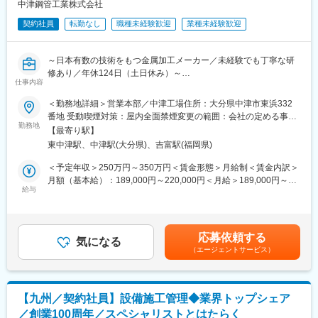
（2）メンテナンス契約の有無に関わらず全ての機械トラブルに対
中津鋼管工業株式会社
する緊急対応
契約社員
転勤なし
職種未経験歓迎
業種未経験歓迎
（3）新しい機械を導入する際の導入設置作業
（4）メンテナンスに関する書類作成（保守契約更新、修理履歴・
機器状態報告書など）
～日本有数の技術をもつ金属加工メーカー／未経験でも丁寧な研
修あり／年休124日（土日休み）～
【ポジションの魅力】
仕事内容
・長期間の研修を用意しているため職種未経験＆技術的な知識が
■採用背景：
＜勤務地詳細＞営業本部／中津工場住所：大分県中津市東浜332
全く無い方でも立ち上りが可能となっております。
組織強化に伴う募集となります。
番地 受動喫煙対策：屋内全面禁煙変更の範囲：会社の定める事業
・業界トップクラスのIoT製品や医療システムに触れる事が可能で
勤務地
所
す。また、製品知識だけでなくメンテナンススキルも習得可能な
【最寄り駅】
■業務内容：
ため市場価値向上が可能です。
東中津駅、中津駅(大分県)、吉富駅(福岡県)
冷間引抜鋼管の製造および、鋼管の切断加工、販売を行っている
・正社員登用は前提の採用です。就業態度に問題がなければ原則
当社にて、自動車関連メーカーを中心とした法人営業をお任せし
＜予定年収＞250万円～350万円＜賃金形態＞月給制＜賃金内訳＞
登用となり、業界トップクラスシェアを誇る優良企業の正社員と
ます。
月額（基本給）：189,000円～220,000円＜月給＞189,000円～
して安定就業が可能です。（登用率98%、試験ノルマなし）
給与
220,000円＜昇給有無＞有＜残業手当＞有＜給与補足＞■賞与：年
■詳細：
2回賃金はあくまでも目安の金額であり、選考を通じて上下する可
【同社の魅力】
既存顧客へのフォローを中心に、お客様のニーズをヒアリング
能性があります。月給(月額)は固定手当を含めた表記です。
◆医療業界に貢献：
し、提案を行います。月に1～2回程度、名古屋地区や関西、関
最新のIoT技術に注力しており、これまで人の手でアナログに行わ
応募依頼する
東、広島地区、岡山地区など県外への出張があります。出張時は2
気になる
れていた薬剤管理を、全自動で管理、調整、計測、分包まで対応
（エージェントサービス）
～3日かけて複数のお客様を訪問。その他の日は社内での受注対応
可能にしました。当社の製品やシステムが、24時間止めてはなら
や電話での営業活動を行います。
ない医療現場の安心安全や、医療従事者の負担軽減に大きく貢献
しています。
■入社後：
◆高いシェアを持つ製品：
【九州／契約社員】設備施工管理◆業界トップシェア
基本的にはOJTとなりますが、部長や主任がマンツーマンで指
調剤というニッチな分野で、業界トップクラスのシェアを誇る製
／創業100周年／スペシャリストとはたらく
導・サポートいたしますのでご安心ください。