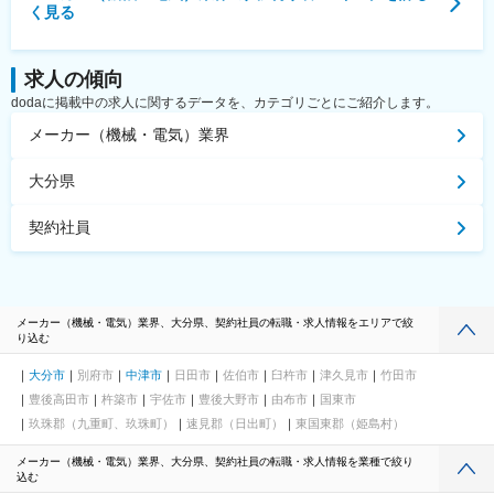
く見る
求人の傾向
dodaに掲載中の求人に関するデータを、カテゴリごとにご紹介します。
メーカー（機械・電気）業界
大分県
契約社員
メーカー（機械・電気）業界、大分県、契約社員の転職・求人情報をエリアで絞
り込む
大分市
別府市
中津市
日田市
佐伯市
臼杵市
津久見市
竹田市
豊後高田市
杵築市
宇佐市
豊後大野市
由布市
国東市
玖珠郡（九重町、玖珠町）
速見郡（日出町）
東国東郡（姫島村）
メーカー（機械・電気）業界、大分県、契約社員の転職・求人情報を業種で絞り
込む