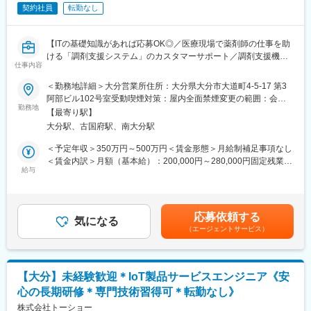
全く無い方でも立ち上りが可能となっております。
契約社員
転勤なし
・正社員登用は前提の採用です。就業態度に問題がなければ原則
登用となり、業界トップクラスシェアを誇る優良企業の正社員と
して安定就業が可能です。（登用率98%、試験やノルマなし）
【ITの基礎知識があれば応募OK◎／医療現場で薬剤師の仕事を助
・業界トップクラスのIoT製品や医療システムに触れる事が可能で
ける「調剤支援システム」のカスタマーサポート／調剤支援機
す。また、販売スキルだけでなく薬局運営コンサルティングのス
仕事内容
器・システムで総合病院でのシェアNo.1】
キルも習得可能なため市場価値向上が可能です。
＜勤務地詳細＞大分営業所住所：大分県大分市大道町4-5-17 第3
【はじめに】
阿部ビル102号室受動喫煙対策：屋内全面禁煙変更の範囲：会社
【ポジションの魅力】
当ポジションは自社販売している大型IoT製品や薬剤システムの運
勤務地
の定める事業所（リモートワーク含む）
・同社の製品やシステムが、24時間止めてはならない医療現場の
【最寄り駅】
用～保守を担うシステムエンジニア職となっております。未経験
安心安全や、医療従事者の負担軽減に大きく貢献しています。
大分駅、古国府駅、南大分駅
からチャレンジできる事に加えて、メーカー直雇用という貴重な
・調剤というニッチな分野で、業界トップクラスのシェアを誇る
求人となっております。IT領域へキャリアチェンジされたい方歓
＜予定年収＞350万円～500万円＜賃金形態＞月給制補足事項なし
製品が多数あります。寡占市場だからこそ、競合製品を使ってい
迎しております！
＜賃金内訳＞月額（基本給）：200,000円～280,000円固定残業手
る顧客からいかにシェアを獲得するか、試行錯誤する面白さがあ
給与
当/月：40,000円～70,000円（固定残業時間33時間0分/月）超過し
ります。
【業務内容】
た時間外労働の残業手当は追加支給＜月給＞240,000円～350,000
・同社の営業に決まったマニュアルはなく、自分なりの創意工夫
お客様との仕様打合せや現地でのシステムカスタマイズも発生す
円（一律手当を含む）＜昇給有無＞有＜残業手当＞有＜給与補足
が重要です。また個人だけでなく拠点単位での表彰制度もありチ
るため、社内でのデスクワークが6割、お客様先での業務が4割ほ
＞※給与詳細は、年齢・スキルを考慮し決定します。■昇給：年1
ーム一丸で取り組む環境も魅力です。
応募依頼する
どとなります。また、外部のITベンダーとの打ち合わせ等もある
気になる
回■賞与：年2回賃金はあくまでも目安の金額であり、選考を通じ
（エージェントサービス）
ため、関係者が多いのも当職種の特徴の一つとなります。
て上下する可能性があります。月給(月額)は固定手当を含めた表記
【同社について】
最初は一つの製品を担当いただきシステムと製品専門性を高めて
です。
当社は売上高256億円、全国77拠点、従業員数570名規模を誇る調
頂きますが、経験に応じて他のシステムや対応範囲を広げて頂き
剤機器メーカーです。1971年創業と半世紀以上歴史をもち、特に
ます。
1980年代から他社に先駆けてスウェーデンなどヨーロッパに販売
【大分】未経験歓迎＊IoT製品サービスエンジニア《安
網を拡大してきました。国内だけでなく、海外での売上も安定的
心の長期研修＊専門技術習得可＊転勤なし》
【ポジションの魅力】
に伸びているため経営が安定しています。
・長期間の研修を用意しているため職種未経験＆技術的な知識が
株式会社トーショー