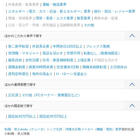
外食産業・飲食業界
運輸・物流業界
エネルギー（電力・ガス・石油・新エネルギー）業界
旅行・宿泊・レジャー業界
警備・清掃業界
理容・美容・エステ業界
教育業界
農林水産・鉱業
公社・官公庁・学校・研究施設
冠婚葬祭業界
その他
ほかのこだわり条件で探す
第二新卒歓迎
外資系企業
年間休日120日以上
フレックス勤務
管理職・マネジャー
英語を活かす
学歴不問
転勤なし（勤務地限定）
服装自由
女性活躍
社宅・家賃補助制度
上場企業
中国語を活かす
退職金制度
残業20時間未満
完全週休2日制
職種未経験歓迎
土日祝休み
原則定時退社
海外出張あり
U・Iターン支援あり
ほかの雇用形態で探す
正社員
その他（FCオーナー・業務委託など）
ほかの固定給で探す
固定給25万円以上
固定給35万円以上
転職・求人doda（デューダ）トップ
九州・沖縄
大分県
メーカー（機械・電気）業界
契約社員
の転職・求人情報