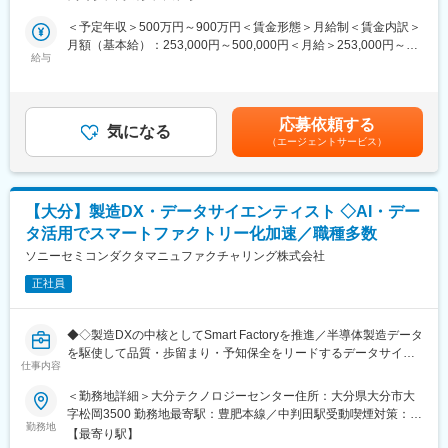
※起業工事の場合：
■研修制度・キャリアパス：
（1） 顧客や協力企業等との折衝
＜予定年収＞500万円～900万円＜賃金形態＞月給制＜賃金内訳＞
・入社してから初めに行っていただく業務は、既存システムの不
（2） 積算～見積
月額（基本給）：253,000円～500,000円＜月給＞253,000円～
具合修正や保守運用となります。キャリアを積む中で、グループ
（3） 工事計画の立案および工事計画書の作成
給与
500,000円＜昇給有無＞有＜残業手当＞有＜給与補足＞※給与詳細
を巻き込む大きな案件にも携わり、PLとしての役割を果たしてい
（4） 資材や協力企業の手配
は経験・スキルを考慮の上、決定します■昇給：年1回（4月）■賞
ただくこともございます。
（5）工事契約書に基づく現場での工事監督（安全・品質・納期・
与：年2回（7月、12月※2025年実績年間7.2ヶ月）2024年度 全社
・集合研修ではプログラミングの基礎知識を学び、業務上必要な
コスト）
平均年収：796万円（理系大卒のみで平均を取ると877万円）賃金
スキルを習得するために、ソニーグループ全体で開催される研修
応募依頼する
（6） 追加求償
気になる
はあくまでも目安の金額であり、選考を通じて上下する可能性が
にも参加していただくことが可能です。また、OJTやe-ラーニン
（エージェントサービス）
（7） 完成検査の段取り・助成対応
あります。月給(月額)は固定手当を含めた表記です。
グを通じて実務に即したスキルを身につけていただくことができ
（8） 各種申請書や報告書の作成
ます。
など
【大分】製造DX・データサイエンティスト ◇AI・デー
■入社後の流れ：OJT研修が中心に徐々に工事監督業務について学
タ活用でスマートファクトリー化加速／職種多数
びます。
変更の範囲：本文参照
一人前になるまで、しっかりと研修・指導を受けることができる
ソニーセミコンダクタマニュファクチャリング株式会社
環境です。
正社員
経験の少ない方に関しては、工事監督者教育※に参加いただくこと
も可能です。
※年2回×3年で、図面の読み方やAutoCADでの描き方、積算・見積
◆◇製造DXの中核としてSmart Factoryを推進／半導体製造データ
の手法、工事計画書の作成方法、工事監理の手法などを集合教育
を駆使して品質・歩留まり・予知保全をリードするデータサイエ
で学びます。
仕事内容
ンティスト◇◆
■採用の背景
＜勤務地詳細＞大分テクノロジーセンター住所：大分県大分市大
■木村化工機公式動画チャンネル（先輩社員のインタビュー有
AI技術の進化に伴い、製造現場でもデータ活用を前提としたDXが
字松岡3500 勤務地最寄駅：豊肥本線／中判田駅受動喫煙対策：敷
り）：
加速しています。当社でも生産データの自動収集から分析、異常
勤務地
地内全面禁煙変更の範囲：会社の定める事業所
https://www.youtube.com/watch?v=ehqRRsT2RaU
【最寄り駅】
発生時の原因究明まで一気通貫で行う仕組みづくりが急務となっ