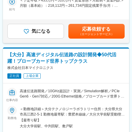
＜予定年収＞435万円～510万円＜賃金形態＞月給制＜賃金内訳＞
だきます。
当ポジションを極めてマネージャーになる場合や、チーム内で解
月額（基本給）：218,112円～261,734円固定残業手当/月：
決できない問題を本社に掛け合うテクニカルサポート部門、また
給与
31,888円～38,266円（固定残業時間20時間0分/月）超過した時間
■業務内容：
アプリケーションエンジニアへ進む社員もいます。
外労働の残業手当は追加支給＜月給＞250,000円～300,000円（一
・お客様との提案商談（自動車の販売、買取、その他サービスの
律手当を含む）＜昇給有無＞有＜残業手当＞有＜給与補足＞※想定
ご提案）
■企業の魅力：
年収には平均インセンティブ(60万)を含みます。※配属先により地
・来店集客活動（webサイトへの情報登録、店舗ブログの更新な
応募依頼する
◇高い技術力：大手からの信頼も厚い当社。検査機器の世界シェ
気になる
域手当 ※昇給年1回 ※賞与年2回(平均3ヶ月分)【年収モデル】年収
ど）
（エージェントサービス）
アは85％を誇り、グローバル市場において圧倒的なシェアを誇っ
450万円 入社2年目 店舗スタッフ年収634万円 入社4年目 営業主任
・その他店舗運営業務など
ております。その背景には、研究開発に力を入れる当社の姿勢が
年収855万円 入社6年目 店長賃金はあくまでも目安の金額であ
あります。止まることない半導体業界の進化に対応するため、当
り、選考を通じて上下する可能性があります。月給(月額)は固定手
■組織構成：
社売り上げの15～20％を研究開発費に投じています。
当を含めた表記です。
【大分】高速ディジタル伝送路の設計開発◆50代活
1店舗あたり約6名程度、一部10名以上の社員がいる大型店舗もあ
◇幅広い顧客による安定性：同社は半導体製造装置メーカーであ
ります。
躍！プローブカード世界トップクラス
りながら、同社の検査装置は、その品質の高さから、半導体装置
株式会社日本マイクロニクス
を製造している競合企業でも、ウェハーなどのパーツを作ってい
■魅力ポイント：
る企業でも必要とされています。顧客の幅の広さは同社の特徴で
（1）成果を出しやすい環境：
正社員
上場企業
す。
平均して月間約30～40件の商談に対して、成約率は約50％！
成果を出した分は、インセンティブで還元（年平均60万）。個人
変更の範囲：会社の定める業務
高速伝送路開発／10GHz超設計・実測／Simulation解析／PCIe
ノルマではなく店舗全体で売上目標を設定しています。
Gen6・Gen7対応／200G Ethernet規格／プローブカード世界トッ
仕事内容
プクラス／自社開発環境／技術標準化・DB構築／若手育成・技術
（2）年齢や経験にかかわらず、スピード昇給・昇格が可能：
継承
定性＋定量の両面で明確な評価基準を設定。「次に何ができれば
＜勤務地詳細＞大分テクノロジーラボラトリー住所：大分県大分
良いか」が明確にあり、自身の実績や頑張りがダイレクトに評価
市高江西2-5-1 勤務地最寄駅：豊肥本線線／大分大学前駅受動喫煙
■業務内容
されます。
勤務地
対策：屋内全面禁煙変更の範囲：会社の定める事業所（リモート
【最寄り駅】
基板、Probe（コネクタ）を含む高速ディジタル伝送路の開発、
ワーク含む）
大分大学前駅、中判田駅、敷戸駅
量産のための設計標準化、及び技術拡張のためのデータベース構
（3） 圧倒的な知名度、豊富な商品数により得られる商談機会の