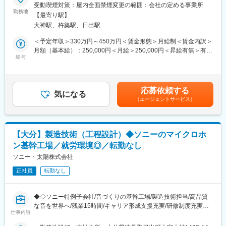
■業務内容：
受動喫煙対策：屋内全面禁煙変更の範囲：会社の定める事業所
しています。
ソニーブランドの高品質なマイクロホンやヘッドホンの商品設計
勤務地
・フィールド技術では、エンジニアリングリーダーを中心とした
【最寄り駅】
（電気回路設計および電子デバイス設計）を担当していただきま
チーム編成でぞれぞれの持つ個性の技術、ノウハウ経験を基にお
大神駅、杵築駅、日出駅
す。
客様の要望に応じた技術をお客様のフィールドの中で展開してい
＜予定年収＞330万円～450万円＜賃金形態＞月給制＜賃金内訳＞
ます。
■具体的には：
月額（基本給）：250,000円＜月給＞250,000円＜昇給有無＞有＜
(2)半導体分野の未来を担う人材の育成、中核技術者の人材育成
◇マイクロホンの電気回路設計およびメカ構造設計
給与
残業手当＞有＜給与補足＞■賞与実績：年1回（6月）■昇給：年1
同社では、自社の技術ノウハウを活かし、企業のニーズにマッチ
◇マイクロホンに使用される微細な電子デバイスの設計・評価
回賃金はあくまでも目安の金額であり、選考を通じて上下する可
した教育カリキュラムをご提案し半導体分野の未来を担う人材の
◇現行機種の維持管理に伴うサステイング業務
能性があります。月給(月額)は固定手当を含めた表記です。
育成事業も手掛けています。
◇製品の保守・保全に関わる技術的サポート
・地域産業の担い手育成プロジェクト（工業高校向け教育）の実
応募依頼する
※ソニーブランドを支える「音の入口と出口」を担う、極めて専門
気になる
績もあり、地域産業の発展の為に貢献しています。
（エージェントサービス）
性の高い開発業務です。
■当社の強み：
変更の範囲：会社の定める業務
設計からサービスまで一気通貫で行う、国内では珍しいマイクロ
【大分】製造技術（工程設計）◆ソニーのマイクロホ
ホン基幹工場であり、自分が手がけた製品が世界中の音楽・放送
ン基幹工場／就労環境◎／転勤なし
現場で使われる手応えを実感できます。
ソニー・太陽株式会社
■働き方：
正社員
転勤なし
年間休日125日、土日祝休みで残業も月平均10時間と、ワークラ
イフバランスを保ちながら技術を磨ける環境です。
◆◇ソニー特例子会社/音づくりの基幹工場/製造技術担当/高品質
■充実した教育・支援制度：
な音を世界へ/残業15時間/キャリア形成支援充実/研修制度充実
◎両立支援制度
仕事内容
◇◆
入社以降に起こりうる様々なライフイベントを迎えた際に、社員