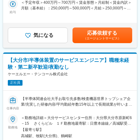
屋内全面禁煙変更の範囲：会社の定める事業所
■仕事の魅力
＜予定年収＞400万円～700万円＜賃金形態＞月給制＜賃金内訳＞
発プロジェクトで設計を中心にエンジニア業務をお任せします。
・世界中の顧客と直接コミュニケーションをとり、商品づくりに
月額（基本給）：250,000円～500,000円＜月給＞250,000円～
経験に併せて上流の要件定義から基本設計、詳細設計まで各フェ
携わりながら継続的なビジネス展開が可能
給与
500,000円＜昇給有無＞有＜残業手当＞有＜給与補足＞※年収は応
ーズに参画可能です。
・製造・開発・販売拠点が国外(アジア・米国・欧州)に広がってお
相談となります。※賞与年2 回、または賞与見込み月給設定の場合
＜業務例＞
り、グローバルな経験を積むことができる
あり■給与改定：年1回（5月）■賞与（業績連動）：年2回賃金は
製品設計、部品設計、設備設計、CAE解析、試験評価等
・急速に拡大する半導体材料市場で、自らマーケティング戦略を
あくまでも目安の金額であり、選考を通じて上下する可能性があ
※1つの案件の期間は3～4年がほとんどですが、長い案件ですと10
応募依頼する
企画・実行できるダイナミックなやりがいを感じられる
気になる
ります。月給(月額)は固定手当を含めた表記です。
年以上在籍しています。
（エージェントサービス）
・主体的に動く中で、市場創造力や交渉力、リーダーシップが身
※豊富な案件があるため、ご経験や希望に合わせたアサインが可能
につく
です。
変更の範囲：会社の定める業務
【大分市/半導体装置のサービスエンジニア】職種未経
■配属先
・エンジニアリング事業本部にて約600 名が活躍中
験・第二新卒歓迎/夜勤なし
※配属先平均人数は約5人で複数名でのプロジェクト着手が基本と
ケーエルエー・テンコール株式会社
なります。
就業形態は下記いずれかの就業形態となります。
正社員
・自社開発センターでの勤務（受託契約）
・クライアント企業での勤務（構内請負契約/派遣契約）
【半導体関連会社大手お取引先多数/検査機器世界トップシェア企
業/充実した研修内容/平均勤続年数15年以上で長期就業が叶いま
■リモートワーク
仕事内容
す】
参加プロジェクトごとに異なりますが、多くのエンジニアがリモ
ートワーク就業を活用しております。
＜勤務地詳細＞大分サービスセンター住所：大分県大分市原新町6
■業務概要：
－15 さくらビル １Ｆ勤務地最寄駅：日豊本線線／高城駅受動
入社後はカスタマーサポート部門に配属後、同社製品の保守、点
■教育・研修体制
勤務地
喫煙対策：屋内全面禁煙変更の範囲：会社の定める事業所
【最寄り駅】
検、トラブル改善業務をお任せいたします。詳細は以下の通りで
・当社ではエンジニア第一の考えの元、営業担当が案件のアサイ
高城駅、牧駅(大分県)、鶴崎駅
す。
ンから受け入れ後のフォローまでを一気通貫でサポートします。