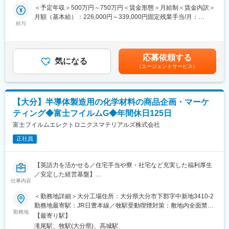
■入社後イメージ：
＜予定年収＞500万円～750万円＜賃金形態＞月給制＜賃金内訳＞
※営業業務全般
・1年目：ワイヤーハーネス生産に必要な基礎知識（座学）＋現場
月額（基本給）：226,000円～339,000円固定残業手当/月：
実習で”ものづくり”の基礎を習得します。（固定の先輩からOJT・
給与
54,005円～81,008円（固定残業時間30時間0分/月）超過した時間
海外現地法人、海外、国内顧客と工場（生産管理、技術・設計、
車種の副担当として業務を行うイメージ）
外労働の残業手当は追加支給＜月給＞280,005円～420,008円（一
製造）と主に以下の内容について対応頂きます。
・2年目：ものづくり技術者として生産準備に携わり、担当車種の
律手当を含む）＜昇給有無＞有＜残業手当＞有＜給与補足＞※給与
・製品の仕様確認
試作イベントから量産までの流れを理解し、必要な専門知識＋工
は能力や経験を考慮の上、最終的に決定します。■昇給：年1回■
応募依頼する
・納期交渉、調整
法を学びます。
気になる
賞与：年2回支給（2024年実績7.42ヵ月）賃金はあくまでも目安
（エージェントサービス）
・販売計画、戦略立案
・3年目以降：主担当として工程設計～工法検討を行い、海外との
の金額であり、選考を通じて上下する可能性があります。月給(月
繋がりをより深め、周囲を巻き込みながら課題解決を目指しま
額)は固定手当を含めた表記です。
※英語（もしくは第2外国語）を使用して、現地法人とコミュニケ
す。
ーションする予定です。
【大分】半導体製造用の化学材料の商品企画・マーケ
※海外顧客に関しては、海外現地法人を介した営業のため、海外顧
■当社の強み：
ティング◆富士フイルムG◆年間休日125日
客との直接のやり取りは殆どありません。
・住友電装のグループ会社として、住友電装のワイヤーハーネス
富士フイルムエレクトロニクスマテリアルズ株式会社
国内製造の中心的存在を担っています。電気自動車や水素自動車
■当社について：
向けの先端技術を織込んだワイヤーハーネスの試作開発や、大手
正社員
日本マイクロニクス（MJC）は半導体製造工程で使用される検査
自動車メーカーの著名車種の量産や補給品の生産を行っていま
器具“プローブカード”、検査装置“テスタ”などを半導体メーカーに
す。
提供しています。
【英語力を活かせる／住宅手当や寮・社宅など充実した福利厚生
シェアは世界トップクラスを誇り、これらは半導体の品質や性能
変更の範囲：会社の定める業務
／安定した経営基盤】
を支えるため、高い精度を用いて開発・製造しています。
仕事内容
トップクラスのメーカーであり続けるために、自社で製造装置を
■業務内容
＜勤務地詳細＞大分工場住所：大分県大分市下郡字中新地3410-2
開発しているのも特徴です。
今回募集するポジションでは「ワンストップソリューションを提
勤務地最寄駅：JR日豊本線／牧駅受動喫煙対策：敷地内全面禁煙
供する半導体材料メーカー」として、最先端半導体プロセスに不
勤務地
変更の範囲：会社の定める事業所（リモートワーク含む）
変更の範囲：会社の定める業務
【最寄り駅】
可欠な化学材料、および安定したサプライチェーンをグローバル
滝尾駅、牧駅(大分県)、高城駅