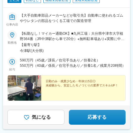
正社員
転勤なし
職種未経験歓迎
業種未経験歓迎
【大手自動車部品メーカーなどが取引先】自動車に使われるゴム
やウレタンの部品をつくる工場での製造管理
仕事内容
【転勤なし！マイカー通勤OK】■九州工場：大分県中津市大字植
野364番（JR中津駅から車で20分）※無料駐車場あり※実際に中津
勤務地
市内や豊前市などから車で通勤している社員もいます！
【最寄り駅】
今津駅(大分県)
590万円（45歳／課長／住宅手当あり／扶養2名）
550万円（40歳／係長／住宅手当あり／扶養1名／残業月20時間）
給与
日勤のみ・残業少なめ・年休115日◎
未経験から、安定したモノづくりの業界でスキルUP！
気になる
応募する