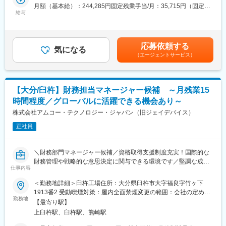
シェアは世界トップクラスを誇り、これらは半導体の品質や性能
月額（基本給）：244,285円固定残業手当/月：35,715円（固定残
来設計、価値観に耳を傾け、最適な車との出会いをサポートする
を支えるため、高い精度を用いて開発・製造しています。
給与
業時間20時間0分/月）超過した時間外労働の残業手当は追加支給
お仕事です。
トップクラスのメーカーであり続けるために、自社で製造装置を
＜月給＞280,000円（一律手当を含む）＜昇給有無＞有＜残業手
開発しているのも特徴です。
当＞有＜給与補足＞■賞与実績：28万円×1.5カ月分■1年目社員の
■業務詳細：
年収例：年収499万円：月給28万円＋インセンティブ＋賞与＋子
◇お客様への提案商談（自動車の販売、買取、その他サービスの
応募依頼する
変更の範囲：会社の定める業務
気になる
供手当年収427万円：月給28万円＋インセンティブ＋賞与＋子供
提案）
（エージェントサービス）
手当賃金はあくまでも目安の金額であり、選考を通じて上下する
◇自動車の査定業務
可能性があります。月給(月額)は固定手当を含めた表記です。
◇来店集客活動（ウェブサイトへの情報登録、店舗ブログの更新
など）
【大分/臼杵】財務担当マネージャー候補 ～月残業15
◇展示車両の配置設計
◇その他店舗運営業務など
時間程度／グローバルに活躍できる機会あり～
※福利厚生や社員のモチベーション向上に繋がる仕組みが豊富な環
株式会社アムコー・テクノロジー・ジャパン（旧ジェイデバイス）
境です。
正社員
《家族時間が大充実》
1日6時間勤務。土日休みも可能！学校行事や習いごと、家族旅行
＼財務部門マネージャー候補／資格取得支援制度充実！国際的な
などのイベントにもすべて参加OK！有給休暇も計画的にとれま
財務管理や戦略的な意思決定に関与できる環境です／堅調な成長
す。
仕事内容
を続けるグローバル企業でキャリアアップを目指す方歓迎！／
《フルタイム並の高収入》
＜勤務地詳細＞臼杵工場住所：大分県臼杵市大字福良字竹ヶ下
■採用背景：
初年度の想定年収は385万円～！成果に応じてインセンティブを
1913番2 受動喫煙対策：屋内全面禁煙変更の範囲：会社の定める
当社は、財務部門の体制強化のため、新たにマネージャー候補を
支給、管理職へのキャリアアップも可能なため、年収もグングン
勤務地
事業所
【最寄り駅】
募集します。グローバルな資材調達力、世界的な競争力を持つ企
伸びていきます。
上臼杵駅、臼杵駅、熊崎駅
業として、更なる成長を目指します。
《時短のままキャリアアップ》