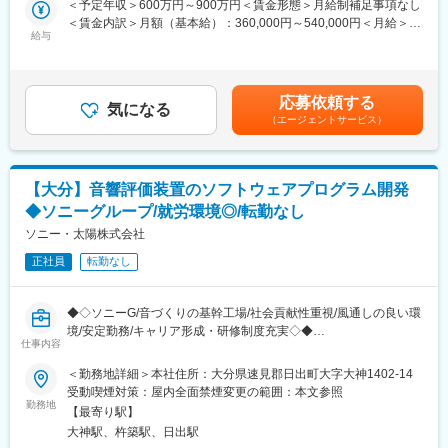
＜予定年収＞600万円～900万円＜賃金形態＞月給制補足事項なし
■業務内容：
■キャリアの一例
＜賃金内訳＞月額（基本給）：360,000円～540,000円＜月給＞
財務部門の全体的な業務を担当頂いたのち、将来的には次なるマ
・トップセールス、スペシャリストの道へ
給与
360,000円～540,000円＜昇給有無＞有＜残業手当＞有＜給与補足
ネジメント層として活躍頂きます。経験を踏まえ、下記業務のい
・店長、支店長、事業部長へ
＞※給与は経験・スキルに応じて、同社規定により決定します。■
ずれかを担当頂き、特性を見ながら他業務も担当頂き、その後全
・社内公募制度で営業企画、人事、事業企画、新規事業・海外事
昇給：年1回■賞与：年2回（3月・9月）賃金はあくまでも目安の
体的に業務をカバーできた時点で、マネジャーとして業務に従事
業担当など、営業職以外のキャリアを選択
金額であり、選考を通じて上下する可能性があります。月給(月額)
応募依頼する
頂きます。
気になる
は固定手当を含めた表記です。
（エージェントサービス）
■表彰実績多数：
＜具体的には…＞
◎「健康経営優良法人2025（大規模法人部門）」認定
・銀行折衝(借入)及び借入手続き
◎「働きがいのある会社（従業員1000名以上部門）」7年連続選
・買掛債務管理
出
【大分】音響評価装置のソフトウェアプログラム開発
・出金伝票照査
◆ソニーグループ/就労環境◎/転勤なし
・固定資産管理
■評価制度：
・資金繰り：資金の出納管理
ソニー・太陽株式会社
評価制度に関しては営業能力等級評価とインセンティブ評価の2種
・資金調達：直接金融、間接金融により資金を調達
類があります。
正社員
転勤なし
・財務戦略：事業計画に従い、何にどれだけ資金が必要かを設定
◇営業能力等級：4ヶ月に1回、能力要件表に基づいて等級が決
・予算管理：分配したお金が適正に使われるよう管理
定。
◇インセンティブ評価：4ヶ月平均値の実績に応じて決定。自身の
◆◇ソニーG/音づくりの基幹工場/社会貢献性重視/風通しの良い環
■資格取得奨励金制度：
実績が給与・役職にしっかりと反映される実力主義の評価制度で
境/安定勤務/キャリア形成・研修制度充実◇◆
簿記検定1級・2級、税理士、公認会計士などの資格取得への支援
す。
仕事内容
体制が確立されており、同社規程に基づき取得奨励金を支給して
■業務内容：
＜勤務地詳細＞本社住所：大分県速見郡日出町大字大神1402-14
います。支給額は資格により、最大で15万円となります。また、
■当社について：
ソニーグループにおけるマイクロホン基幹工場である当社にて、
受動喫煙対策：屋内全面禁煙変更の範囲：本文参照
TOEICスコア奨励金制度もあり、取得スコアに応じて最大15万円
『日本のガリバーから世界のIDOMへ』東証プライム上場でクルマ
世界で利用されている既存製品や開発中のマイクロホンやヘッド
勤務地
が支給されます。
【最寄り駅】
買取実績、中古車販売実績共に業界トップクラスの会社です。
ホン等を音響的に評価する装置のプログラム開発をお任せしま
https://idom-inc.com/recruit/career-sales/
大神駅、杵築駅、日出駅
す。現場が抱えているニーズをキャッチし、それをソフトウェア
■当社の特徴：