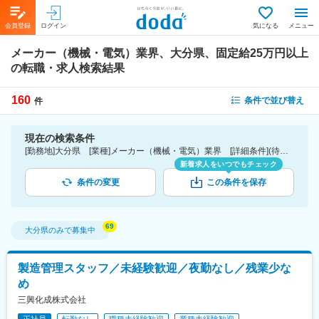
会員登録
ログイン
気になる
メニュー
メーカー（機械・電気）業界、大分県、固定給25万円以上
の転職・求人検索結果
160
条件で並び替え
件
現在の検索条件
[勤務地]大分県 [業種]メーカー（機械・電気）業界 [詳細条件](待遇・福利厚生)固定給25万円以上
新着求人をいつでもチェック
条件の変更
この条件を保存
大分県
のみで募集中
製造管理スタッフ／未経験歓迎／夜勤なし／残業少な
め
三興化成株式会社