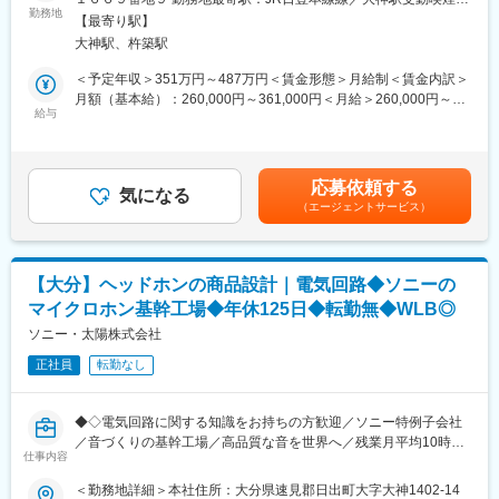
チーム編成でぞれぞれの持つ個性の技術、ノウハウ経験を基にお
■POINT：
勤務地
策：屋内全面禁煙変更の範囲：会社の定める事業所
客様の要望に応じた技術をお客様のフィールドの中で展開してい
【最寄り駅】
【WLBを整えられる就業環境】当社は完全週休２日制、残業平均
ます。
大神駅、杵築駅
10時間、その他手当類が充実しており仕事とプライベートのバラ
(2)半導体分野の未来を担う人材の育成、中核技術者の人材育成
ンスを整えながら就業できます。
＜予定年収＞351万円～487万円＜賃金形態＞月給制＜賃金内訳＞
・同社では、自社の技術ノウハウを活かし、企業のニーズにマッ
【今伸びている半導体業界】同社は高度化・多様化・複雑化され
月額（基本給）：260,000円～361,000円＜月給＞260,000円～
チした教育カリキュラムをご提案し半導体分野の未来を担う人材
るエレクトロニクス発展のニーズに応える為に限りない挑戦意欲
給与
361,000円＜昇給有無＞有＜残業手当＞有＜給与補足＞※予定年収
の育成事業も手掛けています。
をもち、開発力、技術力を追求し続けています。
はあくまでも目安の金額であり、選考を通じて決定します。※年
・地域産業の担い手育成プロジェクト（工業高校向け教育）の実
齢、経験、能力を考慮の上、優遇します。※待遇条件の詳細につい
績もあり、地域産業の発展の為に貢献しています。
■担当業務：
ては、面接などでご相談ください。■賞与：年2回（前年度実績：
応募依頼する
・プログラム開発
気になる
計1,50月分）賃金はあくまでも目安の金額であり、選考を通じて
変更の範囲：会社の定める業務
（エージェントサービス）
・半導体の評価
上下する可能性があります。月給(月額)は固定手当を含めた表記で
・半導体を検査するプログラム開発
す。
■魅力：
【大分】ヘッドホンの商品設計｜電気回路◆ソニーの
・実務経験が殆どない方でも、基礎から丁寧に指導頂けますの
マイクロホン基幹工場◆年休125日◆転勤無◆WLB◎
で、エンジンアとしてのスキルを一から学び、エンジニアとして
のキャリアを築いていきたいと考えている方にお奨めでございま
ソニー・太陽株式会社
す。
正社員
転勤なし
・また、顧客となる企業も日本を代表するような高い技術を持っ
た企業ですので、実務を通じて学べる環境も豊富にあります。
◆◇電気回路に関する知識をお持ちの方歓迎／ソニー特例子会社
■特長：
／音づくりの基幹工場／高品質な音を世界へ／残業月平均10時間
(1)エリア社の提供するプロダクトエンジニアリング
仕事内容
／キャリア形成支援充実／研修制度充実◇◆
・同社のプロダクトエンジニアリングの提供は、社内での受託の
＜勤務地詳細＞本社住所：大分県速見郡日出町大字大神1402-14
体制と、お客様の現場（オンサイト）の両面からサービスを提供