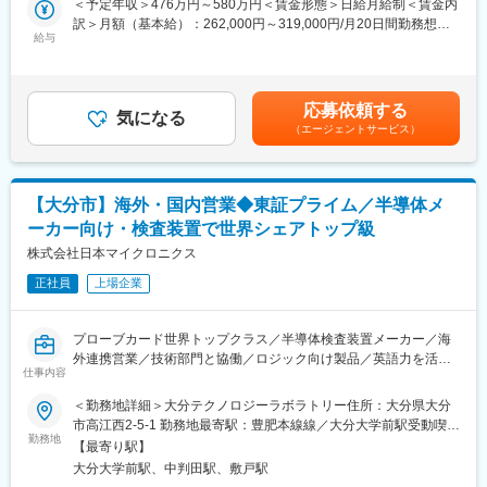
＜予定年収＞476万円～580万円＜賃金形態＞日給月給制＜賃金内
ントがあり、高品質製品を作り出すため深く検討を行います。
■教育体制：
訳＞月額（基本給）：262,000円～319,000円/月20日間勤務想定
・ゆくゆくは海外工場とのやり取りが多くお任せするため、グロ
同社オリジナルの研修制度を設けているため確実なスキルアップ
給与
＜想定月額＞262,000円～319,000円＜昇給有無＞有＜残業手当＞
ーバルに活躍できます。（１～２週間程度の海外出張が年に数回
が可能、未経験でも安心して就業することがでます。入社後6か月
有＜給与補足＞※年収は月給＋残業＋賞与＋食事手当込みの金額■
ございます。）
間の間に1～3か月間、横浜本社やアメリカ本社等での技術研修を
社内モデル年収（諸手当含む）：25歳500万円～、30歳600万円
実施。技術習得状況によって資格レベルを設定し、充実した教育
～、基幹職750万円～■賞与：4.8ヶ月分／年（25年度実績）※標準
■やりがい
応募依頼する
制度を整えています。
気になる
評価を想定し試算/26年度 5.2カ月見込み賃金はあくまでも目安の
・数十人が携わる量産ラインを自ら企画提案し、量産立ち上げま
（エージェントサービス）
金額であり、選考を通じて上下する可能性があります。月給(月額)
で責任を持って行います。
■企業の魅力：
は固定手当を含めた表記です。
・量産ラインは海外工場である場合が多く、現地への出張や支援
◇高い技術力：大手からの信頼も厚い当社。検査機器の世界シェ
等も多く、グローバルに活躍できます。自ら企画設計した工程が
アは85％を誇り、グローバル市場において圧倒的なシェアを誇り
【大分市】海外・国内営業◆東証プライム／半導体メ
思い通りに稼働した時は大きな感動を得られます。
ます。止まることない半導体業界の進化に対応するため、当社売
ーカー向け・検査装置で世界シェアトップ級
り上げの15～20％を研究開発費に投じています。中途入社者も、
■過去プロジェクト概要：
株式会社日本マイクロニクス
技術力に魅力を感じてご入社される場合が多いです。
※あくまで一例/入社後のご自身の実力・希望により異なります。
◇幅広い顧客による安定性：同社は半導体製造装置メーカーであ
・関係者：各完成車メーカー、住友電工社、住友電装社など(関係
正社員
上場企業
りながら、同社の検査装置は、その品質の高さから、半導体装置
者数百単位と連携)/当社の設計部門・製造部門・品質部門
を製造している競合企業でも、ウェハーなどのパーツを作ってい
・期間：最短1年～最長3年間
る企業でも必要とされており顧客の幅の広さは同社の特徴です。
プローブカード世界トップクラス／半導体検査装置メーカー／海
・規模：車種にもよりますが、数百億単位のプロジェクトとなり
外連携営業／技術部門と協働／ロジック向け製品／英語力を活か
ます。
変更の範囲：会社の定める業務
仕事内容
す／自社開発力／グローバル成長環境
・プロジェクト数：多い方で5つ、少ない方で1つ
＜勤務地詳細＞大分テクノロジーラボラトリー住所：大分県大分
■業務内容：
■組織構成：
市高江西2-5-1 勤務地最寄駅：豊肥本線線／大分大学前駅受動喫煙
PC事業本部 ノンメモリー営業部にて、ロジック向けプローブカー
・配属先は、20代3名、30代7名、40代2名、50代以上1名の13名
勤務地
対策：屋内全面禁煙変更の範囲：会社の定める事業所
【最寄り駅】
ドの海外現地法人、海外顧客、日本顧客の営業担当としての営業
が在籍しています。（基幹職1名、総合職5名、一般職7名）
大分大学前駅、中判田駅、敷戸駅
業務全般を担当していただきます。