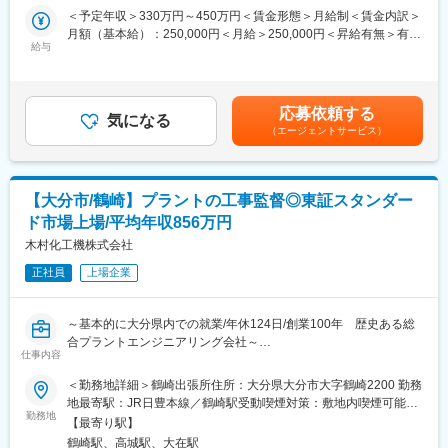
の観点で解決に導いていく仕事となります。入社いただいた段階
＜予定年収＞330万円～450万円＜賃金形態＞月給制＜賃金内訳＞
株式会社アムコー・テクノロジー・ジャパンは、世界的半導体パ
変更の範囲：会社の定める業務
では、既存のシステムの不具合解消や保守運用をお任せします。
月額（基本給）：250,000円＜月給＞250,000円＜昇給有無＞有＜
ッケージングおよびテストサービスのリーダーであるアムコー・
基本的には現場でのOJTが中心となり、業務の習得に応じて徐々
給与
残業手当＞有＜給与補足＞■賞与：年1回(6月)■昇給：年1回賃金は
テクノロジーの日本法人です。大分県臼杵市に拠点を構え、半導
に上流となる開発業務をお任せしていきます。
あくまでも目安の金額であり、選考を通じて上下する可能性があ
体製造の「後工程」を専門とし、IC（集積回路）を最終製品に仕
ります。月給(月額)は固定手当を含めた表記です。
上げる工程を担っています。1968年創業の親会社の技術力とグロ
■開発環境：
ーバルネットワークを活かし、高品質な製造・テストサービスを
応募依頼する
・使用OS：ミドル・デバイスドライバ：Windows・マイコン
気になる
提供しています。
（エージェントサービス）
・使用言語：VC++、C++、C#、.NET/VB.NET/ASP.NET、C、
JAVA、VB、VBA、PL/SQL、アセンブラ
2024年度の売上高は約721億円、純利益は約17.7億円と堅調に推
・重要度が高い言語：Python、C#、C++、Java
移しており、経常利益は前年比85.77%増と大幅な成長を記録して
います。財務職においては、成長性と安定性を兼ね備えた環境で
【大分市/鶴崎】プラントの工事監督◎東証スタンダー
■組織構成：
専門性を発揮できます
ド市場上場/平均年収856万円
生産技術課10名の中でソフト開発は3名です。小規模なプロジェ
クトに関しては個人で対応することもあり、グループ会社を巻き
木村化工機株式会社
変更の範囲：会社の定める業務
込んだ大規模なプロジェクトに関してはチーム全体で担当するこ
正社員
上場企業
ともございます。
■企業の特徴：
～基本的に大分県内での就業/年休124日/創業100年 歴史ある総
当社はソニーグループの特例子会社として、ソニーのエレクトロ
合プラントエンジニアリング会社～
ニクス商品のものづくりを担っています。特に音づくりにおいて
仕事内容
■業務内容：
は、マイクロホンの設計から製造、サービスまでを行う基幹工場
顧客の化学プラント・工場内での生産設備新設や、プラントの能
＜勤務地詳細＞鶴崎出張所住所：大分県大分市大字鶴崎2200 勤務
として、高品質な音を世界中に届けています。また、当社は40年
力増強や改造に係る起業工事、定修工事、保全工事等の工事監督
地最寄駅：JR日豊本線／鶴崎駅受動喫煙対策：敷地内喫煙可能場
以上の障がい者雇用実績を持ち、男女・年齢・障がい者問わず働
業務に携わります。
勤務地
所あり変更の範囲：会社の定める事業所
きやすい環境を提供しています。
【最寄り駅】
＜具体的には＞
鶴崎駅、高城駅、大在駅