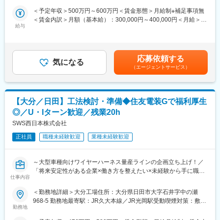
上高世界ナンバー1の半導体・ディスプレイ製造装置メーカーで
・カスタマーサポート部門とプロジェクトを組んで作業を遂行
す。圧倒的な資金力を活かし、毎年売上高の15％近くを研究開発
＜予定年収＞500万円～600万円＜賃金形態＞月給制※補足事項無
・試運転時の性能フィードバックを海外技術者に展開し、稼働ま
に投資しています。1万3300件以上の特許も保有しており、世界
＜賃金内訳＞月額（基本給）：300,000円～400,000円＜月給＞
でフォロー
給与
18ヶ国100拠点でビジネスを展開している企業です 。
300,000円～400,000円＜昇給有無＞有＜残業手当＞有＜給与補足
※アジア各国の半導体メーカーが顧客となるため、将来的には海外
・半導体製造においては約500以上の工程がありますが、 そのほ
＞※ご経験・スキルによって変動します※固定賞与：年2回、業績
出張もございます。
とんどをカバーできる製造装置を保有しています。その豊富なバ
賞与：年1回賃金はあくまでも目安の金額であり、選考を通じて上
リエーションは他社との圧倒的な違いであり、業界内では特有な
下する可能性があります。月給(月額)は固定手当を含めた表記で
応募依頼する
■顧客対応体制：
気になる
存在です。
す。
（エージェントサービス）
顧客先への装置導入前にニーズヒアリングをし、仕様調整するフ
・世界トップクラス企業ならではの福利厚生や休暇も充実してお
ィールドアプリケーションエンジニア、設置・導入を担当する本
り、働きやすい企業として数々の世界的なアワードを受賞してい
職種、導入後の保守・点検を担当するカスタマーサポートが協働
ます。有給休暇の平均取得日数は13日、平均勤続年数11年と長期
します。
就業ができる環境が整っています。社内公募制度でキャリアアッ
【大分／日田】工法検討・準備◆住友電装Gで福利厚生
プも望めます。
◎／U・Iターン歓迎／残業20h
■働き方について：
年間休日123日
SWS西日本株式会社
変更の範囲：会社の定める業務
・完全週休2日制
正社員
職種未経験歓迎
業種未経験歓迎
・月平均残業30時間程
・在宅制度
・客先から直行直帰も可能
～大型車種向けワイヤーハーネス量産ラインの企画立ち上げ！／
※立ち上げ作業中は土曜日に出勤いただくこともございます。
「将来安定性がある企業×働き方を整えたい×未経験から手に職つ
基本は振替休日を取得いただきますが、状況に応じて休日出勤と
仕事内容
けたい×人間関係の悩みを改善したい」方へ～
なる場合もございます。
＜勤務地詳細＞大分工場住所：大分県日田市大字石井字中の瀬
※設置作業時は2週間～2か月間の出張が発生することもございま
■業務内容：
968-5 勤務地最寄駅：JR久大本線／JR光岡駅受動喫煙対策：敷地
す。
・ワイヤーハーネス生産における、量産開始前までの工法検討/設
勤務地
内喫煙可能場所あり変更の範囲：会社の定める事業所
（頻度は装置の導入状況によります）
備準備に携わっていただきます。車種開発には段階的な検討イベ