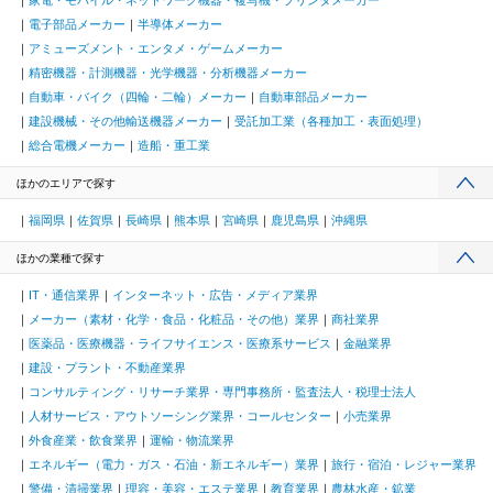
電子部品メーカー
半導体メーカー
アミューズメント・エンタメ・ゲームメーカー
精密機器・計測機器・光学機器・分析機器メーカー
自動車・バイク（四輪・二輪）メーカー
自動車部品メーカー
建設機械・その他輸送機器メーカー
受託加工業（各種加工・表面処理）
総合電機メーカー
造船・重工業
ほかのエリアで探す
福岡県
佐賀県
長崎県
熊本県
宮崎県
鹿児島県
沖縄県
ほかの業種で探す
IT・通信業界
インターネット・広告・メディア業界
メーカー（素材・化学・食品・化粧品・その他）業界
商社業界
医薬品・医療機器・ライフサイエンス・医療系サービス
金融業界
建設・プラント・不動産業界
コンサルティング・リサーチ業界・専門事務所・監査法人・税理士法人
人材サービス・アウトソーシング業界・コールセンター
小売業界
外食産業・飲食業界
運輸・物流業界
エネルギー（電力・ガス・石油・新エネルギー）業界
旅行・宿泊・レジャー業界
警備・清掃業界
理容・美容・エステ業界
教育業界
農林水産・鉱業