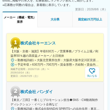
dodaに掲載中の求人を、応募数順にランキング形式でご紹介します。
協力して業務に取り組んでいます。
※応募数が同数の場合は、新着順に表示しています。
更新日：
2026/8/6（木）
■仕事の魅力：
- 当社は東証プライム上場のFIGグループの中核企業であり、安定
メーカー（機械・電気）
大分県
固定給25万円以上
した経営基盤のもと、大手企業との取引実績も豊富です。
業界
- 新技術の開発やロボット関連の新規事業に携わることで、技術者
としての成長が期待できます。
- 企業風土として3C（CHANGE・CHALLENGE・
COMMUNICATION）を掲げており、フラットで一体感のある職場
株式会社キーエンス
環境で働くことができます。
【大阪・京都・滋賀】年収630万～／営業事務／プライム上場／利
変更の範囲：会社の定める業務
益率50％越の高収益メーカー／土日祝休
＜勤務地詳細1＞大阪北営業所住所：大阪府大阪市淀川区宮原3-5-36 新大阪トラストタワー勤務地最寄駅：新大阪駅受動喫煙対策：敷地内喫煙可能場所あり＜勤務地詳細2＞京都営業所住所：京都府京都市下京区四条通室町東入函谷鉾町101 アーバンネット四条烏丸ビル受動喫煙対策：屋内全面禁煙＜勤務地詳細3＞滋賀営業所住所：滋賀県大津市中央2-2-6 受動喫煙対策：屋内全面禁煙変更の範囲：会社の定める事業所
＜予定年収＞630万円～700万円＜賃金形態＞月給制＜賃金内訳＞月額（基本給）：279,000円～281,000円＜月給＞279,000円～281,000円＜昇給有無＞有＜残業手当＞有＜給与補足＞上記は入社初年度の想定年収です。※月給の金額とは別で、残業代、業績賞与支給有り※賞与：年4回、昇給：年1～2回※経験・能力等を考慮の上、同社規定により待遇を決定します※年収は会社業績によって変動することがあります賃金はあくまでも目安の金額であり、選考を通じて上下する可能性があります。月給(月額)は固定手当を含めた表記です。
掲載予定期間：
2026/7/16（木）
〜
2026/10/14（水）
気になる
更新日：
2026/7/25（土）
株式会社 バンダイ
【東京／三田】一番くじプロモーション担当◆SNS・CM動画制作
ディレクション・イベント企画など
＜勤務地詳細＞株式会社BANDAI SPIRITSへの出向住所：東京都港区三田3‐5‐19 住友不動産東京三田ガーデンタワー受動喫煙対策：屋内全面禁煙変更の範囲：会社の定める事業所