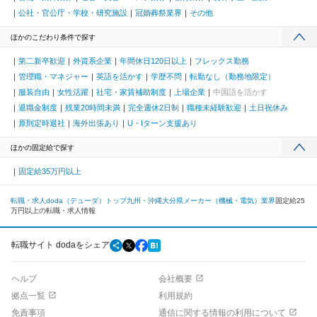
公社・官公庁・学校・研究施設
冠婚葬祭業界
その他
ほかのこだわり条件で探す
第二新卒歓迎
外資系企業
年間休日120日以上
フレックス勤務
管理職・マネジャー
英語を活かす
学歴不問
転勤なし（勤務地限定）
服装自由
女性活躍
社宅・家賃補助制度
上場企業
中国語を活かす
退職金制度
残業20時間未満
完全週休2日制
職種未経験歓迎
土日祝休み
原則定時退社
海外出張あり
U・Iターン支援あり
ほかの固定給で探す
固定給35万円以上
転職・求人doda（デューダ）トップ
九州・沖縄
大分県
メーカー（機械・電気）業界
固定給25
万円以上の転職・求人情報
転職サイト dodaをシェア
ヘルプ
会社概要
拠点一覧
利用規約
免責事項
通信に関する情報の利用について