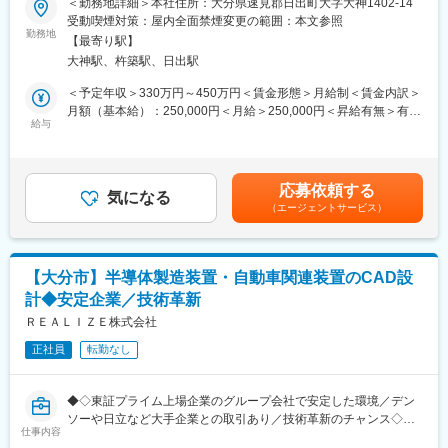
＜勤務地詳細＞本社住所：大分県速見郡日出町大字大神1402-14
一人ひとりが仕事とプライベート支援制度を用意しています。
■業務内容：
受動喫煙対策：屋内全面禁煙変更の範囲：本文参照
◎研修制度
ソニーグループにおけるマイクロホン基幹工場である当社にて、
勤務地
階層別必須研修や基幹人材研修、集合研修、e-ラーニング、現場
【最寄り駅】
製造技術をご担当いただきます。エンジニアではありますが、ソ
実習等、目的に沿った学習形態で研修を実施しています。
大神駅、杵築駅、日出駅
ニー本社の設計や製造等様々な部署と連携を行うためコミュニケ
ーション機会が多くございます。量産体制の土台となる重要性の
＜予定年収＞330万円～450万円＜賃金形態＞月給制＜賃金内訳＞
■当社について
高いお仕事です。具体的な業務配下の通りとなります。
月額（基本給）：250,000円＜月給＞250,000円＜昇給有無＞有＜
◇障がいを持つ方も同様に活躍ができる社会の構築を目指し、社
・現行機種の生産維持
給与
残業手当＞有＜給与補足＞■賞与：年1回(6月)■昇給：年1回賃金は
会福祉法人「太陽の家」と「ソニー株式会社」が共同出資の上、
生産維持のための解析業務や、技術文書の作成を行っていただき
あくまでも目安の金額であり、選考を通じて上下する可能性があ
設立されたソニーの特例子会社です。
ます。
ります。月給(月額)は固定手当を含めた表記です。
◇ソニー・太陽は、特例子会社でありながらソニーのエレクトロ
・新規機種の量産準備
ニクス商品のものづくりの一翼を担い、特に音づくりにおいて
応募依頼する
量産に向けた生産方法の検討、品質保証についての検討を行って
気になる
は、マイクロホンの設計から製造、サービスまでを行うソニーの
（エージェントサービス）
いただきます。
マイクロホン基幹工場であり、高品質な音を世界中に届けていま
・製造に関するモデル導入やシステム立ち上げ
す。
・製造工程におけるトラブル対応
◇また、同社は40年以上の障がい者雇用実績を持ち、男女・年
齢・障がい者問わず働きやすい環境を提供しています。
【大分市】半導体製造装置・自動車関連装置のCAD設
入社していただいた段階では、特定のモデルの量産維持に従事
◇「障がいを感じない、感じさせない」環境をつくり、誰もが力
計◆安定企業／技術革新
し、既存モデルをトラブルなく回せるようにすることが主な業務
を発揮し成長し続けられる環境をグループに広げます。
となります。
ＲＥＡＬＩＺＥ株式会社
変更の範囲：会社の定める業務
正社員
転勤なし
■組織構成
生産設計課には10名のメンバーが所属しており、そのうち製造技
術担当は7名です。年齢構成は20代から50代まで幅広い年代の社
◆◇東証プライム上場企業のグループ会社で安定した環境／デン
員が在籍しています。
ソーや日立など大手企業との取引あり／技術革新のチャンス◇◆
仕事内容
■キャリアパス