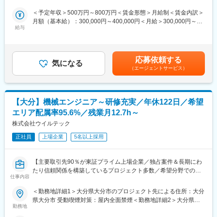
に展開することで、最も信頼される材料パートナーとなり、世界
の半導体業界の持続的な成長を牽引していきます。
＜予定年収＞500万円～800万円＜賃金形態＞月給制＜賃金内訳＞
半導体向け商品・サービスを顧客と共に創り上げ、顧客の複雑化
月額（基本給）：300,000円～400,000円＜月給＞300,000円～
したニーズと課題の解決に貢献します。また、グローバル市場に
給与
400,000円＜昇給有無＞有＜残業手当＞有＜給与補足＞※上記想定
おいて製品企画、マーケティング、課題解決提案を通じてビジネ
年収は目安です。上記範囲内にて本人の能力に応じて決定させて
スの創出と拡大を担い、顧客との共成長を実現します。
いただきます。■賞与：年2回■昇給：年1回賃金はあくまでも目安
の金額であり、選考を通じて上下する可能性があります。月給(月
応募依頼する
■募集背景
気になる
額)は固定手当を含めた表記です。
（エージェントサービス）
当社では半導体製造用の感光材料、関連処理剤、平坦化(CMPプロ
セス)材料、イメージセンサー用カラーフィルタ材料など多彩な材
料製品を展開しており、成長著しいグローバル市場にて新たなビ
ジネス創出と既存事業の維持拡大を推進するため、これらを加速
【大分】機械エンジニア～研修充実／年休122日／希望
いただける方を増員募集します。
エリア配属率95.6%／残業月12.7h～
■担当職務
株式会社ウイルテック
半導体製造用の平坦化(CMPプロセス)材料の商品企画、マーケテ
正社員
上場企業
5名以上採用
ィング活動をご担当いただきます。
＜具体的には＞
【主要取引先90％が東証プライム上場企業／独占案件＆長期にわ
・成長著しいアジア市場やワールドワイドな商品企画およびマー
たり信頼関係を構築しているプロジェクト多数／希望分野での配
ケティング活動
仕事内容
属率100％／エンジニアのキャリアアップ支援に注力／年間休日
・顧客課題の把握と製品企画
122日・プライベート重視の働き方◎】
＜勤務地詳細1＞大分県大分市のプロジェクト先による住所：大分
・市場調査を通じた新規ビジネス創出および既存ビジネスの維持
県大分市 受動喫煙対策：屋内全面禁煙＜勤務地詳細2＞大分県国
拡大
■業務内容
勤務地
東市のプロジェクト先による住所：大分県 国東市 受動喫煙対策：
自動車関連、医療機器、家電、産業機械メーカーを中心とした開