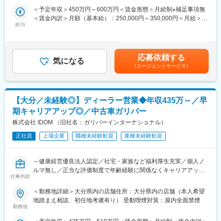
・お客様サイトでの半導体検査装置の立ち上げ、保守業務
また、技術管理担当と営業が定期的に面談を行い、仕事内容や職
＜予定年収＞450万円～600万円＜賃金形態＞月給制※補足事項無
・見積もり提出等における準備、交渉業務
場に問題がないかを確認します。エンジニアが成長していくため
＜賃金内訳＞月額（基本給）：250,000円～350,000円＜月給＞
・トラブルシュートおよびレポート作成
のアドバイスをキャリアコンサルタントと打ち合わせを行うこと
給与
250,000円～350,000円＜昇給有無＞有＜残業手当＞有＜給与補足
・顧客との定例会、打ち合わせ、交渉
で、「働きやすい環境」を実現しています。
＞※ご経験・スキルによって変動します※固定賞与：年2回、業績
・技術力向上の為の研修時間も勤務時間として給与支給の対象と
賞与：年1回賃金はあくまでも目安の金額であり、選考を通じて上
■働き方：
なります。
下する可能性があります。月給(月額)は固定手当を含めた表記で
応募依頼する
・年間休日123日
・マンツーマンによる研修に関して
気になる
す。
（エージェントサービス）
・完全週休2日制
研修は4,500本の研修コンテンツもありますが、注力しているのは
・月平均残業時間は35時間程度（入社当初は10時間程度）
エンジニアの経験や得意不得意に合わせたマンツーマンによる対
・夜勤、早朝対応もございません。また、月1回程度、顧客からの
面研修です。実務で活かせる技術力向上には複数人の講座よりエ
電話対応のため出社が発生します。その場合は、別の日を休日に
ンジニア個人に向けた研修を行い、通常より早いキャリアアップ
【大分／未経験◎】ディーラー営業◆年収435万～／早
振り替えて対応頂きます。客先以外はリモートワーク可能ですの
を実現できると考えております。※研修内容によって、複数人にな
期キャリアアップ◎／中古車ガリバー
で、午前中リモートワーク/午後から客先に直行するような働き方
る場合もございます。
も可能です。
株式会社 IDOM （旧社名：ガリバーインターナショナル）
変更の範囲：会社の定める業務
正社員
上場企業
職種未経験歓迎
業種未経験歓迎
■教育体制：
同社オリジナルの研修制度を設けているため確実なスキルアップ
が可能、未経験でも安心して就業することがでます。2、3週間程
～健康経営優良法人認定／社宅・家族など福利厚生充実／個人ノ
度の海外研修があり、デモ機を使用して機械の構造やメンテナン
ルマ無し／正当な評価制度で年齢経験に関係なくキャリアアップ
スの方法を基礎から学びます。その後部門に配属され、定期メン
仕事内容
／東証プライム上場／中古車販売実績業界トップクラス～
テナンスや簡単なトラブルシューティングから担当します。
＜勤務地詳細＞大分県内の店舗住所：大分県内の店舗（本人希望
※直近ではWEB研修を充実させるなど、トレーニングに力を入れ
全国に約460店舗展開し、業界実績トップクラスを誇る中古車販
地踏まえ相談、初任地考慮有り） 受動喫煙対策：屋内全面禁煙
ております。
売店「ガリバー」で、
勤務地
ご来店されたお客様との商談から店舗運営まで幅広く行っていた
■キャリアパス：