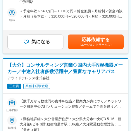
中判田駅
ており、Smart Factory構想の本格推進に向けて体制強化を図るた
■先輩社員のインタビューページ（採用HP）：
めの増員募集です。
＜予定年収＞640万円～1,110万円＜賃金形態＞月給制＜賃金内訳
https://kcpc-recruit.jp/activity/
＞月額（基本給）：320,000円～520,000円＜月給＞320,000円～
■業務内容
給与
520,000円＜昇給有無＞有＜残業手当＞有＜給与補足＞※賞与:年1
■この求人のポイント
製造・装置・検査などの多様なデータを活用し、品質・歩留まり
回（6月）、給与改定:年1回（7月）※年収及び下記モデル年収は業
◎基本的に大分県内での就業です
の向上および製造プロセスの安定化をデータサイエンスの観点か
績給標準評価、超過勤務手当30h含む【モデル年収】・中級担当
長期出張はOJT研修や他エリアで大規模なプラント起業工事を受
ら推進していただきます。製造・プロセス・装置・品質エンジニ
者レベル：672万円・上級担当者レベル ：775万円・係長・専門
注した際の応援、定修工事の応援等で派遣されるなどの場合に限
応募依頼する
アと密に連携し、データに基づく改善活動を現場へ実装・定着さ
気になる
職レベル：943万円賃金はあくまでも目安の金額であり、選考を
られ、数年に1回程度です。
（エージェントサービス）
せる役割を担っていただきます。
通じて上下する可能性があります。月給(月額)は固定手当を含めた
◎業績好調 賞与7.5か月実績（2024年）
【変更の範囲：会社の定める業務】業務内容については、将来的
表記です。
◎受注は1次受けが大半です。
に会社の定める業務（出向含む）へ変更となる場合があります。
1案件あたり数千万円～数億円規模の起業工事を行うこともあり
ます。
【大分】コンサルティング営業◇国内大手NW機器メー
■具体的な業務内容 ※ご経験を踏まえて決定
カー／中途入社者多数活躍中／豊富なキャリアパス
・製造工程・装置・検査・計測データを横断的に分析し、歩留ま
■強み：
り低下や品質ばらつきの要因特定および改善提案を実施
アライドテレシス株式会社
大分県内の顧客企業に対して、強固な営業基盤と施工実績を築い
・統計解析や機械学習を用いた、工程異常の早期検知・不良発生
ております。
正社員
業種未経験歓迎
予兆の可視化・原因分析
（顧客の化学工場内に当社出張所が立地しています）
・SPC（統計的工程管理）や工程能力指標（Cp/Cpk 等）を用い
た工程状態の見える化および安定化支援
変更の範囲：会社の定める業務
【数千万から数億円の案件を担当／提案力が身につく／ネットワ
・ウェハマップや欠陥データの解析による不良分布の特徴抽出お
ーク機器中心のITソリューション提案／チームで予算を追う／中
よび装置・工程起因の切り分け
仕事内容
途入社者も多数活躍／国内トップクラスのシェアを誇る日系メー
・装置ログ・センサーデータを活用した装置状態監視、異常検
カー】
＜勤務地詳細＞大分営業所住所：大分県大分市中央町3-5-16 新
知、予知保全に向けた分析モデルの構築
大分第6ビル 3階 勤務地最寄駅：JR線／大分駅受動喫煙対策：屋
・検査・評価工程におけるデータ活用（画像検査データ、電気特
■業務内容：
勤務地
内全面禁煙変更の範囲：会社の定める事業所（リモートワーク含
性データ等）による品質改善・特性安定化の支援
【最寄り駅】