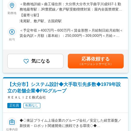
■採用背景：
＜勤務地詳細＞曲工場住所：大分県大分市大字曲字川成937-1 勤
・キャリア構築制度が充実しています。期初に上長との間で目標
～業績好調による組織強化および新規事業拡大のための増員募集
務地最寄駅：JR豊肥線／敷戸駅受動喫煙対策：屋内全面禁煙変更
を設定しており、半期ごとに振り返る人事制度や集合研修・e-ラ
～
勤務地
の範囲：会社の定める事業所（リモートワーク含む）
ーニング・現場研修など目的にあった学習形態が採用され、組織
【最寄り駅】
で人材育成に取り組んでいます。 また、ソニーグループ全体で開
滝尾駅、敷戸駅、古国府駅
■業務内容：
催される研修にも参加することができます。
当社は半導体製造後工程装置や自動車関連部品組立ての自動化装
＜予定年収＞400万円～600万円＜賃金形態＞月給制日給月給制＜
置、検査装置の設計、製造、販売を行っています。今回募集する
賃金内訳＞月額（基本給）：250,000円～309,000円＜月給＞
■当社について
ポジションでは、既存技術を継承しつつ、新要素技術を取り込み
給与
250,000円～309,000円＜昇給有無＞有＜残業手当＞有＜給与補足
障がいを持つ方も同様に活躍ができる社会の構築を目指し、社会
ながら新たなイノベーションをともに実現していただきます。
＞■賞与：年2回※残業代含まず。別途、残業代支給。賃金はあく
福祉法人「太陽の家」と「ソニー株式会社」が共同出資の上、設
までも目安の金額であり、選考を通じて上下する可能性がありま
立されたソニーの特例子会社です。ソニー・太陽は、特例子会社
具体的には以下の業務を担当していただきます：
す。月給(月額)は固定手当を含めた表記です。
でありながらソニーのエレクトロニクス商品のものづくりの一翼
応募依頼する
- 半導体製造装置、自動車関連装置の設計・開発
気になる
を担い、特に音づくりにおいては、マイクロホンの設計から製
（エージェントサービス）
- プロジェクトの進行管理および技術サポート
造、サービスまでを行うソニーのマイクロホン基幹工場であり、
- CADソフトを使用した図面作成
高品質な音を世界中に届けています。
- 製品の試作および評価、改良
また、同社は40年以上の障がい者雇用実績を持ち、男女・年齢・
- 顧客との技術的な打ち合わせおよび仕様確認
障がい者問わず働きやすい環境を提供しています。
【大分市】システム設計◆大手取引先多数◆1979年設
立の老舗企業◆FIGグループ
■組織構成：
■就業環境
技術部門は現在20名のメンバーで構成されており、平均年齢40代
ＲＥＡＬＩＺＥ株式会社
・就労場所は平屋の工場であり、社員食堂などの共有スペースも
です。新規事業としてロボット関連（AGV・AMR）の開発にも注
多数あることより、社員間のコミュニケーションも多く、気の置
正社員
転勤なし
力しており、FIGグループ企業と連携してプロジェクトを推進して
けない関係性で働きやすい環境です。
います。
変更の範囲：本文参照
◆◇東証プライム上場企業のグループ会社／安定した経営基盤／
■仕事の魅力：
新技術・ロボット関連開発に挑戦できる環境◇◆
- 大手企業との取引を通じて最先端技術に触れることができ、技術
仕事内容