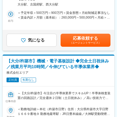
自社製品であるルーターやスイッチをはじめとするLAN関連商
む）
・データ集計・分析業務の自動化や可視化基盤の構築を通じた製
大分駅、古国府駅、西大分駅
材、ネットワーク管理ソフトウェア、アプリケーション等を提案
造現場の業務効率化・意思決定の推進
し、顧客の最適なネットワーク環境の実現を目指してトータルソ
＜予定年収＞500万円～900万円＜賃金形態＞月給制補足事項なし
リューションを提供していただきます。
＜賃金内訳＞月額（基本給）：260,000円～500,000円＜月給＞
■仕事の進め方・関わるメンバー
給与
260,000円～500,000円＜昇給有無＞有＜残業手当＞有＜給与補足
・製造／プロセス／装置／品質など、異なる専門性を持つエンジ
■業務詳細：
＞■賞与：インセンティブ年4回（2月、5月、8月、11月）■残業手
ニアとチームを組み、課題設定～データ分析～施策立案～現場実
◇営業スタイル：
当補足：管理職採用の場合は支給なし（別途管理職手当を支給）※
装までを一貫して推進します。
・直販およびパートナー営業
給与詳細はスキル・経験を考慮し当社規定により決定します。賃
・現場工程の理解を重視しており、単なる分析専門家ではなく
応募依頼する
・既存顧客および新規顧客への営業
気になる
金はあくまでも目安の金額であり、選考を通じて上下する可能性
「現場の一員」として改善をリードいただくスタイルです。
（エージェントサービス）
※キャリア形成を鑑み、営業スタイル、担当市場、ご経験やご志向
があります。月給(月額)は固定手当を含めた表記です。
・扱うデータは、ウェハ・装置ログ・画像・センサー・電気特性
を考慮し配属部門を決定します。
など多岐にわたり、データサイエンスのスキルを幅広く活かせま
◇営業商材：
す
・自社ネットワーク機器
【大分/杵築市】機械・電子基板設計 ◆完全土日祝休み
・リセール品（FW機器、仮想ブラウザ、仮想基盤）
変更の範囲：本文参照
／残業月平均10時間／今伸びている半導体業界◆
・サービス（設計・構築、リモート監視、SASEなど）
◇販売先：
株式会社エリア
官公庁、文教、医療、通信、製造、自治体等
正社員
転勤なし
◇特徴：
商談規模は数千万から数億円以上になり、アプローチから受注ま
で2,3年の年月を費やします。商談スパンが長いため、予算はチー
～【大分/杵築市】今注目の半導体業界でスキルUP！半導体検査装
ムで追うことになります。
置の回路設計／完全週休２日制（土日祝休み）／高い技術力で大
1人提案フェーズ10件、深耕案件20件ほどを平均担当します。プ
仕事内容
手企業との取引も◎半導体検査装置メーカー／残業平均10H／マ
リセールスやテクニカルサポートなどの営業支援技術部隊が充実
イカー通勤可／手当充実～
＜勤務地詳細＞本社（杵築市日野）住所：大分県杵築市大字日野
しており、協力しつつ営業に集中していただくことができます。
１６６９番地９ 勤務地最寄駅：JR日豊本線線／大神駅受動喫煙対
■POINT：