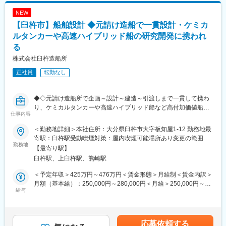
NEW
【臼杵市】船舶設計 ◆元請け造船で一貫設計・ケミカ
ルタンカーや高速ハイブリッド船の研究開発に携われ
る
株式会社臼杵造船所
正社員
転勤なし
◆◇元請け造船所で企画～設計～建造～引渡しまで一貫して携わ
り、ケミカルタンカーや高速ハイブリッド船など高付加価値船の
仕事内容
船型研究・燃費改善技術に実務で挑める設計職です。現場との連
携が密で設計の成果を直接確認できます。◇◆
＜勤務地詳細＞本社住所：大分県臼杵市大字板知屋1-12 勤務地最
寄駅：臼杵駅受動喫煙対策：屋内喫煙可能場所あり変更の範囲：
■採用背景：
勤務地
無
【最寄り駅】
受注増と研究開発体制強化のための増員募集です。若手育成の余
臼杵駅、上臼杵駅、熊崎駅
地が大きく、即戦力からポテンシャル採用まで幅広く検討しま
す。
＜予定年収＞425万円～476万円＜賃金形態＞月給制＜賃金内訳＞
月額（基本給）：250,000円～280,000円＜月給＞250,000円～
■業務内容：
給与
280,000円＜昇給有無＞有＜残業手当＞有＜給与補足＞■固定残業
・基本設計：船主の要求・運航条件を基に船型・寸法・積載量・
代：なし■昇給金額／昇給率：1月あたり9,200円～42,800円（前
速力の検討、安定性・燃費性能・環境規制対応の計算・評価を行
年度実績）■賞与回数：年2回■賞与金額：計5.00ヶ月分（前年度
います。
実績）賃金はあくまでも目安の金額であり、選考を通じて上下す
応募依頼する
・詳細設計：船体構造図、配管設計、機関室レイアウト、電気設