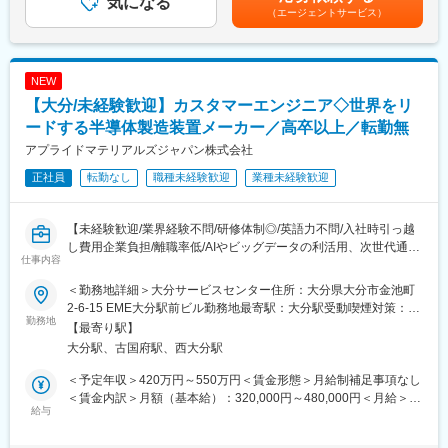
気になる
る可能性があります。月給(月額)は固定手当を含めた表記です。
（エージェントサービス）
備・機器配置図の作成とCAD/3Dでのモデリング業務。
・現場調整：製造部門、協力会社、資材部門と打合せを行い、設
計変更や製造上の課題解決を推進します。
・研究開発：船型改良、燃費向上技術や環境対応船の研究開発プ
NEW
ロジェクトへ参画する機会があります。
【大分/未経験歓迎】カスタマーエンジニア◇世界をリ
・その他：納品に向けた各種確認業務、検査対応、船主折衝や定
例報告。プロジェクト規模に応じてリーダー業務も期待します。
ードする半導体製造装置メーカー／高卒以上／転勤無
アプライドマテリアルズジャパン株式会社
■求める経験：
正社員
転勤なし
職種未経験歓迎
業種未経験歓迎
船舶・機械系の設計実務、CAD/3D操作経験が活かせます。未経
験・文系出身者も研修体制で育成可能なため意欲重視で検討しま
す。
【未経験歓迎/業界経験不問/研修体制◎/英語力不問/入社時引っ越
し費用企業負担/離職率低/AIやビッグデータの利活用、次世代通信
■組織・働き方：
仕事内容
規格6Gなどの技術革新により需要増】
元請けとして企画段階から関われるため、上流設計～現場確認ま
で幅広い裁量を持って業務を遂行できます。職務領域を広げたい
＜勤務地詳細＞大分サービスセンター住所：大分県大分市金池町
■業務内容：
方、研究開発領域に興味のある方に最適です。
2-6-15 EME大分駅前ビル勤務地最寄駅：大分駅受動喫煙対策：屋
大手半導体メーカーを始めとする取引先企業の工場内にて、同社
勤務地
内全面禁煙変更の範囲：会社の定める事業所
【最寄り駅】
製の半導体製造装置の保守サービス、メンテナンス、トラブル対
変更の範囲：会社の定める業務
大分駅、古国府駅、西大分駅
応等をご担当いただきます。業務は、装置の定期点検と、装置の
不具合などのトラブル対応が中心になります。トラブル対応の内
＜予定年収＞420万円～550万円＜賃金形態＞月給制補足事項なし
容は、パーツ交換など1人で対応できる簡単なものから、3名ほど
＜賃金内訳＞月額（基本給）：320,000円～480,000円＜月給＞
のエンジニアで対応するものまで様々です。
給与
320,000円～480,000円＜昇給有無＞有＜残業手当＞有＜給与補足
＞※上記は予定でありスキル年齢に応じて変動がございます。賃金
■業務の醍醐味：