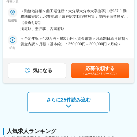
す。
仕事内容
業／デンソー・日立・三菱電機など大手との取引あり◎／設計か
- 新技術や新製品の開発に携わることで、常に技術者として成長で
ら製作・完成までを手がける一貫体制が大きな強み／新規事業と
＜勤務地詳細＞曲工場住所：大分県大分市大字曲字川成937-1 勤
きます。
してロボット関連（AGV・AMR）等FIGグループ企業と連携して
務地最寄駅：JR豊肥線／敷戸駅受動喫煙対策：屋内全面禁煙変更
- 平均勤続年数が20年と長く、長期的に安定して働ける職場で
開発制作】
勤務地
の範囲：会社の定める事業所（リモートワーク含む）
す。
【最寄り駅】
滝尾駅、敷戸駅、古国府駅
■採用背景：
■キャリアパス：
当社は1979年株式会社石井工作研究所として設立し、2004年ジャ
＜予定年収＞400万円～600万円＜賃金形態＞月給制日給月給制＜
技術者としてのスキルを磨きながら、将来的にはプロジェクトマ
スダック証券取引所に上場、2018年FIG株式会社の傘下企業とな
賃金内訳＞月額（基本給）：250,000円～309,000円＜月給＞
ネージャーやリーダーとしてのキャリアパスも用意しています。
りました。現在、当社は半導体製造後工程装置や自動車関連部品
給与
250,000円～309,000円＜昇給有無＞有＜残業手当＞有＜給与補足
新規事業の拡大に伴い、多様なキャリアの可能性が広がっていま
組立ての自動化装置、検査装置の設計・製造・販売を行ってお
＞■賞与：年2回※残業代含まず。別途、残業代支給。賃金はあく
す。
り、業績好調に伴い新規事業の開発を進めるため、新たな技術開
までも目安の金額であり、選考を通じて上下する可能性がありま
発エンジニアを募集します。
す。月給(月額)は固定手当を含めた表記です。
■求める人材：
応募依頼する
気になる
- 半導体や自動車関連業界での設計・製造経験がある方
（エージェントサービス）
■業務内容：
- 新技術やIoT分野に興味があり、積極的に学び挑戦する姿勢を持
当社の技術開発エンジニアとして、既存技術の継承と新技術の取
つ方
り込みを推進し、新たなイノベーションを実現していただきま
- 協調性があり、コミュニケーションを大切にする方
す。具体的には以下の業務を担当していただきます。
- 半導体製造装置や自動車関連装置の設計・製造
さらに25件読み込む
変更の範囲：会社の定める業務
- 新技術の研究・開発
- ロボット関連（AGV・AMR）等の新規事業開発
- FIGグループ企業との連携・プロジェクト推進
■組織構成：
技術部門は現在20名で構成されており、平均年齢は30代後半で
人気求人ランキング
す。フラットな組織で、各メンバーが積極的に意見を出し合い、