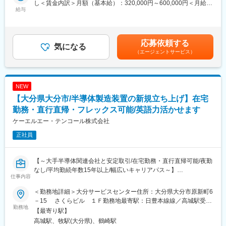
し＜賃金内訳＞月額（基本給）：320,000円～600,000円＜月給＞
リエーションは他社との圧倒的な違いです。
■詳細：
給与
320,000円～600,000円＜昇給有無＞有＜残業手当＞有＜給与補足
・世界トップクラス企業ならではの福利厚生や休暇も充実してお
・装置の定期点検（必要に応じてパーツ交換などを実施）
＞※上記は予定でありスキル年齢に応じて変動がございます。【年
り、働きやすい企業として数々の世界的なアワードを受賞してい
・当社製造装置の不具合対応
収例】■854万円／35歳（月給51万円+業績連動インセンティブ
ます。有給休暇の平均取得日数は13日、平均勤続年数11年と長期
・症状の確認／原因の調査（原因不明な場合は先輩などに確認）
+諸手当）■987万円／40歳（月給59万円+業績連動インセンティ
応募依頼する
就業ができる環境が整っています。社内公募制度でキャリアアッ
・部品の手配／修理作業
気になる
ブ+諸手当） 賃金はあくまでも目安の金額であり、選考を通じて
（エージェントサービス）
プも望めます。
上下する可能性があります。月給(月額)は固定手当を含めた表記で
■業務の醍醐味：
す。
変更の範囲：会社の定める業務
同社の装置は、トラブルで数日間ストップしただけでも生産ライ
ン全体に影響し、 お客さまに甚大な損害を与えることにもなりか
NEW
ねません。 そのため、お客さまにとってカスタマーサポートエン
【大分県大分市/半導体製造装置の新規立ち上げ】在宅
ジニアの存在は重要で、 お客さまから頼りにされている実感を持
って、仕事ができます。
勤務・直行直帰・フレックス可能/英語力活かせます
但し、当社は取引先と時間で契約を結ぶため、残業は少なく、想
ケーエルエー・テンコール株式会社
定で月に20時間以下です。
正社員
■ご入社後：
ご入社後1ヶ月は弊社装置における基礎技術研修を行っていただき
【～大手半導体関連会社と安定取引/在宅勤務・直行直帰可能/夜勤
ます。
なし/平均勤続年数15年以上/幅広いキャリアパス～】
外資系企業で海外研修もありますが、英語力は不要です。一部マ
仕事内容
ニュアルなどで使用しますが、ほとんど定型文です。不安な際
■業務概要：
は、翻訳ソフトを使うことも可能です。
＜勤務地詳細＞大分サービスセンター住所：大分県大分市原新町6
ご入社後は当社のインスタレーションエンジニアとして、同社製
－15 さくらビル １Ｆ勤務地最寄駅：日豊本線線／高城駅受動
品装置の機器設置から稼働までを担当いただきます。詳細は以下
勤務地
■同社について：
喫煙対策：屋内全面禁煙変更の範囲：本文参照
【最寄り駅】
の通りです。
・同社は他の追随を許さない技術力と製品ラインアップを持つ売
高城駅、牧駅(大分県)、鶴崎駅
・顧客先工場にて半導体検査装置の設置、据え付け、試運転