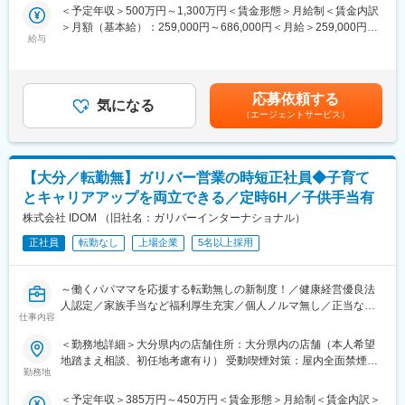
築を行います。
多さ：
＜予定年収＞500万円～1,300万円＜賃金形態＞月給制＜賃金内訳
高速ディジタル伝送路の設計、及び実測またはSimulationを用い
安定した集客＋世界最大級の中古車データベースの保有によっ
＞月額（基本給）：259,000円～686,000円＜月給＞259,000円～
た解析評価経験者を募集します。
て、お客様のご要望に合わせて最適な1台を提案できます。
給与
686,000円＜昇給有無＞有＜残業手当＞有＜給与補足＞※給与は能
力や経験を考慮の上、最終的に決定します。■昇給：年1回■賞
■業務詳細
■福利厚生：
与：年2回支給（2024年実績7.42ヵ月）賃金はあくまでも目安の
・プローブカードにおける、PCIe Gen6.0、及びGen7.0や
家賃補助、社宅制度、子供手当等充実しており、健康経営優良法
金額であり、選考を通じて上下する可能性があります。月給(月額)
応募依頼する
200GEthernet規格に対応する高速ディジタル伝送路の開発
人2025への認定実績あり！
気になる
は固定手当を含めた表記です。
（エージェントサービス）
・顧客及び社内技術者と直接会話し、必要な開発情報を取得する
・プロダクトエンジニアと協力し、PCB、MLOの実測や
■多様なキャリアパス：
Simulation解析を行い、プローブカードとして実用的な設計ルー
年齢・入社歴関係なく全社員に挑戦の機会が与えられます。セー
ルを構築する
ルスリーダーなどで営業フロントを極めるのもよし、店舗経営者
【大分／転勤無】ガリバー営業の時短正社員◆子育て
・設計ルールを実現できるPCB、MLOメーカーの発掘と技術的な
を目指せる「ストアプロ制度」、本部へのキャリアチェンジなど
とキャリアアップを両立できる／定時6H／子供手当有
協力関係の構築
の選択肢も豊富。一人ひとりのなりたい姿、描きたいキャリアを
・プロダクトエンジニアと協力し、Probe（コネクタ）部の実測
株式会社 IDOM （旧社名：ガリバーインターナショナル）
実現できます。
やSimulation解析を行い、プローブカードとして実用的な形状を
正社員
転勤なし
上場企業
5名以上採用
設計する
■入社後の教育体制：
・2～3年の開発期間後、開発プロダクトの分野責任者として、技
入社後の2週間の導入研修をはじめ、多彩な研修で成長をサポート
術的な拡張、改善を行うため開発、及びデータベース構築を行う
し、それぞれの役職や志向性に合わせた能力開発の制度も充実し
～働くパパママを応援する転勤無しの新制度！／健康経営優良法
・上記と合わせて次世代を担う若手～中堅エンジニアの育成と、
ています。
人認定／家族手当など福利厚生充実／個人ノルマ無し／正当な評
継続的な開発環境の構築を行う。
仕事内容
価制度で年齢経験に関係なくキャリアアップ／東証プライム上場
■当社について：
／中古車販売実績業界トップクラス～
＜勤務地詳細＞大分県内の店舗住所：大分県内の店舗（本人希望
■当社について
『日本のガリバーから世界のIDOMへ』東証プライム上場でクルマ
地踏まえ相談、初任地考慮有り） 受動喫煙対策：屋内全面禁煙変
日本マイクロニクス（MJC）は半導体製造工程で使用される検査
買取実績、中古車販売実績共に業界トップクラスの会社です。
■業務内容：
勤務地
更の範囲：会社の定める事業所
器具“プローブカード”、検査装置“テスタ”などを半導体メーカーに
https://idom-inc.com/recruit/career-sales/
全国に展開するガリバー店舗で、車の提案営業（買取や販売な
提供しています。
＜予定年収＞385万円～450万円＜賃金形態＞月給制＜賃金内訳＞
ど）をお任せします。お客様それぞれの生活背景、使用用途、未