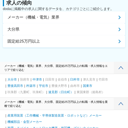
求人の傾向
dodaに掲載中の求人に関するデータを、カテゴリごとにご紹介します。
メーカー（機械・電気）業界
大分県
固定給25万円以上
メーカー（機械・電気）業界、大分県、固定給25万円以上の転職・求人情報をエ
リアで絞り込む
大分市
別府市
中津市
日田市
佐伯市
臼杵市
津久見市
竹田市
豊後高田市
杵築市
宇佐市
豊後大野市
由布市
国東市
玖珠郡（九重町、玖珠町）
速見郡（日出町）
東国東郡（姫島村）
メーカー（機械・電気）業界、大分県、固定給25万円以上の転職・求人情報を業
種で絞り込む
産業用装置（工作機械・半導体製造装置・ロボットなど）メーカー
機械部品・金型メーカー
家電・モバイル・ネットワーク機器・複写機・プリンタメーカー