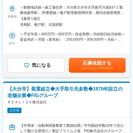
者としての成長を実感できます。
■採用背景：
＜勤務地詳細＞曲工場住所：大分県大分市大字曲字川成937-1 勤
- 「3C（Change, Challenge, Communication）」を重視したフラ
～業績好調と新規事業の拡大に伴う増員募集～
務地最寄駅：JR豊肥線／敷戸駅受動喫煙対策：屋内全面禁煙変更
ットな職場環境で、変革と挑戦を恐れずに働けます。
私たちは、半導体製造装置や自動車関連部品の設計・製造を手掛
勤務地
の範囲：会社の定める事業所（リモートワーク含む）
- 長期にわたる安定したキャリアを築ける環境です。
【最寄り駅】
ける企業です。FIGグループの一員として、新たな技術への挑戦と
滝尾駅、敷戸駅、古国府駅
安定した経営基盤のもとで、さらなる成長を目指しています。
■当社の魅力：
＜予定年収＞400万円～600万円＜賃金形態＞月給制日給月給制＜
当社は1979年に設立され、長年培った技術力と開発力を活かし、
■業務内容：
賃金内訳＞月額（基本給）：250,000円～309,000円＜月給＞
九州を代表する技術系企業グループへの成長を目指しています。
既存技術を継承しつつ、新要素技術を取り込みながら新たなイノ
給与
250,000円～309,000円＜昇給有無＞有＜残業手当＞有＜給与補足
FIGグループ企業が持つソフトウェア、情報、通信技術と連携し、
ベーションを推進するエンジニアを募集します。具体的には以下
＞■賞与：年2回※残業代含まず。別途、残業代支給。賃金はあく
IoT分野の技術開発を積極的に行っています。社会に貢献する技術
の業務を担当していただきます。
までも目安の金額であり、選考を通じて上下する可能性がありま
と創意工夫を追求し続ける企業です。
- 半導体製造後工程装置の設計・製造
す。月給(月額)は固定手当を含めた表記です。
応募依頼する
- 自動車関連部品組立ての自動化装置や検査装置の設計・製造
気になる
変更の範囲：会社の定める業務
（エージェントサービス）
- ロボット関連技術（AGV・AMR）の開発
- IoT分野に対応する技術開発
■組織情報：
【大分市】装置組立◆大手取引先多数◆1979年設立の
1979年に設立され、2004年にジャスダック証券取引所に上場。
老舗企業◆FIGグループ
2018年からはFIGグループの一員として再出発しました。東京事
務所と大分市の2工場（曲工場、杵築工場）を有しています。企業
ＲＥＡＬＩＺＥ株式会社
風土として3C（CHANGE・CHALLENGE・COMMUNICATION）
正社員
を掲げ、フラットで一体感のある職場環境を提供しています。
■仕事の魅力：
【半導体・自動車関連事業で業績好調／平均勤続年数20年で安心
- 大手企業との取引があるため、安定した経営基盤のもとで働けま
して働ける環境◎／東証プライム上場 FIG株式会社のグループ企