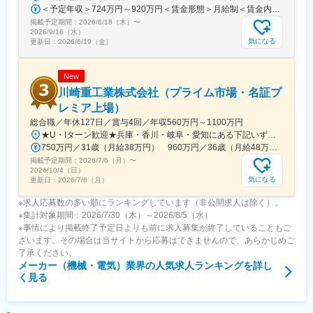
＜予定年収＞724万円～920万円＜賃金形態＞月給制＜賃金内訳＞月額（基本給）：315,000円～400,000円＜月給＞315,000円～400,000円＜昇給有無＞有＜残業手当＞有＜給与補足＞※役職と給与は、経験・能力などを考慮し最終決定■昇給：年1回■賞与：年1回■年収例（一般）759万円／中途入社2年目／月給33万円＋時間外手当（30時間）＋賞与■年収例（チーフ）920万円／中途入社2年目／月給40万円＋時間外手当（30時間）＋賞与賃金はあくまでも目安の金額であり、選考を通じて上下する可能性があります。月給(月額)は固定手当を含めた表記です。
掲載予定期間：
2026/6/18（木）
〜
2026/9/16（水）
気になる
更新日：
2026/6/19（金）
New
川崎重工業株式会社（プライム市場・名証プ
レミア上場）
総合職／年休127日／賞与4回／年収560万円～1100万円
★U・Iターン歓迎★兵庫・香川・岐阜・愛知にある下記いずれかの事業所・神戸工場／兵庫県神戸市中央区・西神工場／兵庫県神戸市西区・西神戸工場／兵庫県神戸市西区・明石工場／兵庫県明石市・播磨工場／兵庫県加古郡・岐阜工場／岐阜県各務原市・名古屋第一工場／愛知県弥富市・名古屋第二工場／愛知県海部郡・坂出工場／香川県坂出市・神戸本社／兵庫県神戸市中央区・東京本社／東京都港区 など※受動喫煙対策実施
750万円／31歳（月給38万円） 960万円／36歳（月給48万円）
掲載予定期間：
2026/7/6（月）
〜
2026/10/4（日）
気になる
更新日：
2026/7/6（月）
※求人応募数の多い順にランキングしています（非公開求人は除く）。
※集計対象期間：2026/7/30（木）～2026/8/5（水）
※事情により掲載終了予定日よりも前に求人募集が終了していることもご
ざいます。その場合は当サイトから応募はできませんので、あらかじめご
了承ください。
メーカー（機械・電気）業界
の人気求人ランキングを詳し
く見る