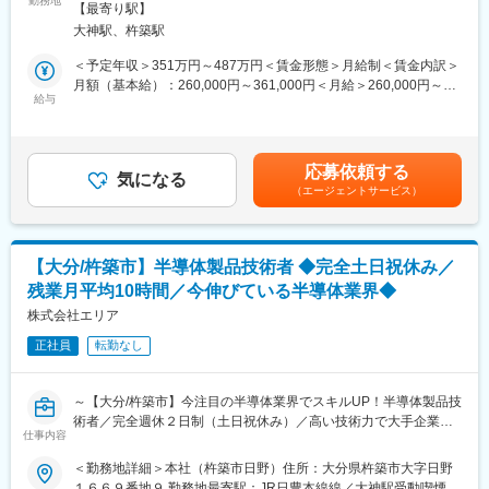
勤務地
策：屋内全面禁煙変更の範囲：会社の定める事業所
■組織構成：20代から40代までの営業メンバーが多数在籍。半数
【最寄り駅】
【WLBを整えられる就業環境】当社は完全週休２日制、残業平均
以上が中途採用者で、相談しやすく明るい社風が特徴です。
大神駅、杵築駅
10時間、その他手当類が充実しており仕事とプライベートのバラ
ンスを整えながら就業できます。
＜予定年収＞351万円～487万円＜賃金形態＞月給制＜賃金内訳＞
■ポジションの魅力：各業種別のナレッジを習得してハイタッチ営
【今伸びている半導体業界】同社は高度化・多様化・複雑化され
月額（基本給）：260,000円～361,000円＜月給＞260,000円～
業活動を行うことで、顧客のDX推進に関わる提案が増えます。
るエレクトロニクス発展のニーズに応える為に限りない挑戦意欲
給与
361,000円＜昇給有無＞有＜残業手当＞有＜給与補足＞※予定年収
顧客側の視点に立った提案ができるようになると、顧客リレーシ
をもち、開発力、技術力を追求し続けています。
はあくまでも目安の金額であり、選考を通じて決定します。※年
ョンが構築され、その成功体験により、提案型（課題解決型）営
齢、経験、能力を考慮の上、優遇します。※待遇条件の詳細につい
業スキルが身に付きます。このスキルを身に付けることで、パー
■担当業務：
ては、面接などでご相談ください。■賞与：年2回（前年度実績：
トナーへのアライアンス提案力も同時に身に付けられ、営業スキ
応募依頼する
・ハードウェア開発
気になる
計1,50月分）賃金はあくまでも目安の金額であり、選考を通じて
ルが大幅に向上します。
（エージェントサービス）
・ＣＡＤを利用した機械・電子回路・基板の設計
上下する可能性があります。月給(月額)は固定手当を含めた表記で
・設計から製造までの一連の作業
す。
■当社について：
当社は日本発のネットワークメーカーとして高い技術力を誇り、
■魅力：
海外拠点での製造にも日本の品質基準を定め、その品質の高さか
【大分/杵築市】半導体製品技術者 ◆完全土日祝休み／
エンジニアとしてのキャリアを築いていきたいと考えている方に
らアライドテレシスグループの米国におけるスマートシティ推進
残業月平均10時間／今伸びている半導体業界◆
お奨めでございます。また、顧客となる企業も日本を代表するよ
への取り組みがホワイトハウスより支援プロジェクトとして採択
うな高い技術を持った企業ですので、実務を通じて学べる環境も
株式会社エリア
され表彰されています。
豊富にあります。
正社員
転勤なし
変更の範囲：会社の定める業務
■企業特長：
(1)エリア社の提供するプロダクトエンジニアリング
～【大分/杵築市】今注目の半導体業界でスキルUP！半導体製品技
・同社のプロダクトエンジニアリングの提供は、社内での受託の
術者／完全週休２日制（土日祝休み）／高い技術力で大手企業と
体制と、お客様の現場（オンサイト）の両面からサービスを提供
仕事内容
の取引も◎半導体検査装置メーカー／残業平均10H／マイカー通
しています。
勤可／手当充実～
＜勤務地詳細＞本社（杵築市日野）住所：大分県杵築市大字日野
・フィールド技術では、エンジニアリングリーダーを中心とした
１６６９番地９ 勤務地最寄駅：JR日豊本線線／大神駅受動喫煙対