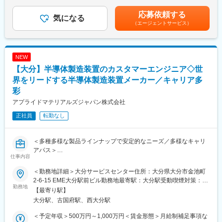
はあくまでも目安の金額であり、選考を通じて上下する可能性が
同社の装置は、トラブルで数日間ストップしただけでも生産ライ
あります。月給(月額)は固定手当を含めた表記です。
応募依頼する
ン全体に影響し、お客さまに甚大な損害を与えることにもなりか
気になる
（エージェントサービス）
ねません。そのため、お客さまにとってカスタマーサポートエン
ジニアの存在は重要で、頼りにされている実感を持って仕事がで
きます。
但し、当社は取引先と時間で契約を結ぶため、残業は少なく、想
NEW
定で月に20時間以下です。
【大分】半導体製造装置のカスタマーエンジニア◇世
■ご入社後：
界をリードする半導体製造装置メーカー／キャリア多
半導体製造装置全般の知識を習得する研修や実機を用いたトレー
彩
ニングを通じ、基礎から学ぶことが可能です。その後、担当する
アプライドマテリアルズジャパン株式会社
装置に特化した専門的な技術研修を3週間にわたり実施。半導体業
界未経験者でもまったく問題ありません。
正社員
転勤なし
外資系企業で海外研修もありますが、英語力は不要です。一部マ
ニュアルなどで使用しますがほとんど定型文で、不安な際は翻訳
ソフトを使うことも可能です。
＜多種多様な製品ラインナップで安定的なニーズ／多様なキャリ
アパス＞
仕事内容
■同社について：
■業務内容：
・他の追随を許さない技術力と製品ラインアップを持つ売上高世
大手半導体メーカーを始めとする取引先企業の工場内にて、同社
＜勤務地詳細＞大分サービスセンター住所：大分県大分市金池町
界ナンバー1の半導体・ディスプレイ製造装置メーカーです。圧倒
製の半導体製造装置の保守サービス、メンテナンス、トラブル対
2-6-15 EME大分駅前ビル勤務地最寄駅：大分駅受動喫煙対策：屋
的な資金力を活かし、毎年売上高の15％近くを研究開発に投資し
応等をご担当いただきます。業務は、装置の定期点検と、装置の
勤務地
内全面禁煙変更の範囲：会社の定める事業所
【最寄り駅】
ています。1万3300件以上の特許も保有しており、世界18ヶ国
不具合などのトラブル対応が中心になります。トラブル対応の内
大分駅、古国府駅、西大分駅
100拠点でビジネスを展開している企業です 。
容は、パーツ交換など1人で対応できる簡単なものから、3名ほど
・半導体製造においては約500以上の工程がありますが、 そのほ
のエンジニアで対応するものまで様々です。
＜予定年収＞500万円～1,000万円＜賃金形態＞月給制補足事項な
とんどをカバーできる製造装置を保有しています。その豊富なバ