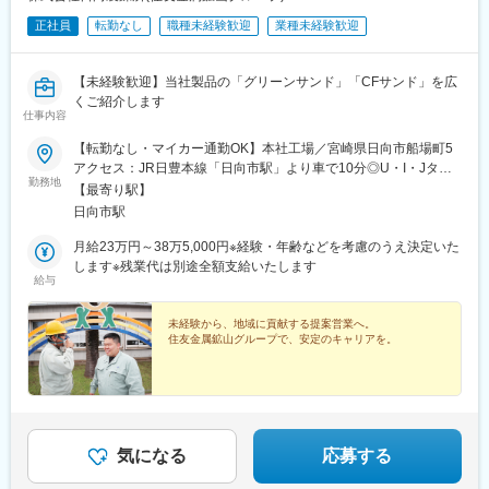
正社員
転勤なし
職種未経験歓迎
業種未経験歓迎
【未経験歓迎】当社製品の「グリーンサンド」「CFサンド」を広
くご紹介します
仕事内容
【転勤なし・マイカー通勤OK】本社工場／宮崎県日向市船場町5
アクセス：JR日豊本線「日向市駅」より車で10分◎U・I・Jター
勤務地
ン歓迎◎受動喫煙対策：あり（分煙／喫煙所あり）
【最寄り駅】
日向市駅
月給23万円～38万5,000円※経験・年齢などを考慮のうえ決定いた
します※残業代は別途全額支給いたします
給与
未経験から、地域に貢献する提案営業へ。
住友金属鉱山グループで、安定のキャリアを。
気になる
応募する