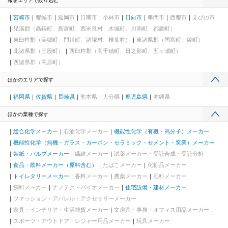
報をエリアで絞り込む
宮崎市
都城市
延岡市
日南市
小林市
日向市
串間市
西都市
えびの市
児湯郡（高鍋町、新富町、西米良村、木城町、川南町、都農町）
東臼杵郡（美郷町、門川町、諸塚村、椎葉村）
東諸県郡（国富町、綾町）
北諸県郡（三股町）
西臼杵郡（高千穂町、日之影町、五ヶ瀬町）
西諸県郡（高原町）
ほかのエリアで探す
福岡県
佐賀県
長崎県
熊本県
大分県
鹿児島県
沖縄県
ほかの業種で探す
総合化学メーカー
石油化学メーカー
機能性化学（有機・高分子）メーカー
機能性化学（無機・ガラス・カーボン・セラミック・セメント・窯業）メーカー
製紙・パルプメーカー
繊維メーカー
試薬メーカー・受託合成・受託分析
食品・飲料メーカー（原料含む）
たばこメーカー
化粧品メーカー
トイレタリーメーカー
香料メーカー
農薬メーカー
肥料メーカー
飼料メーカー
ナノテク・バイオメーカー
住宅設備・建材メーカー
ファッション・アパレル・アクセサリーメーカー
家具・インテリア・生活雑貨メーカー
文房具・事務・オフィス用品メーカー
スポーツ・アウトドア・レジャー用品メーカー
玩具メーカー