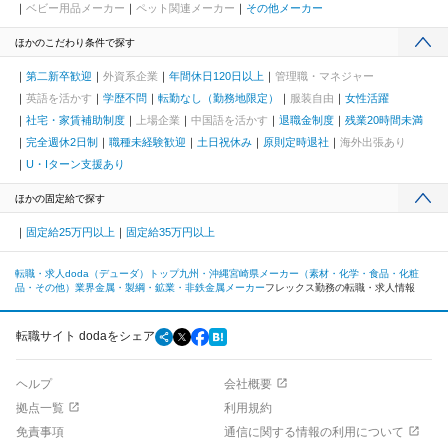
ベビー用品メーカー
ペット関連メーカー
その他メーカー
ほかのこだわり条件で探す
第二新卒歓迎
外資系企業
年間休日120日以上
管理職・マネジャー
英語を活かす
学歴不問
転勤なし（勤務地限定）
服装自由
女性活躍
社宅・家賃補助制度
上場企業
中国語を活かす
退職金制度
残業20時間未満
完全週休2日制
職種未経験歓迎
土日祝休み
原則定時退社
海外出張あり
U・Iターン支援あり
ほかの固定給で探す
固定給25万円以上
固定給35万円以上
転職・求人doda（デューダ）トップ
九州・沖縄
宮崎県
メーカー（素材・化学・食品・化粧
品・その他）業界
金属・製綱・鉱業・非鉄金属メーカー
フレックス勤務の転職・求人情報
転職サイト dodaをシェア
ヘルプ
会社概要
拠点一覧
利用規約
免責事項
通信に関する情報の利用について