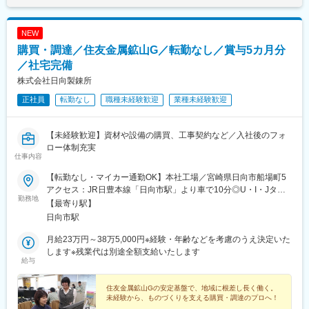
NEW
購買・調達／住友金属鉱山G／転勤なし／賞与5カ月分
／社宅完備
株式会社日向製錬所
正社員
転勤なし
職種未経験歓迎
業種未経験歓迎
【未経験歓迎】資材や設備の購買、工事契約など／入社後のフォ
ロー体制充実
仕事内容
【転勤なし・マイカー通勤OK】本社工場／宮崎県日向市船場町5
アクセス：JR日豊本線「日向市駅」より車で10分◎U・I・Jター
勤務地
ン歓迎◎受動喫煙対策：あり（分煙／喫煙所あり）
【最寄り駅】
日向市駅
月給23万円～38万5,000円※経験・年齢などを考慮のうえ決定いた
します※残業代は別途全額支給いたします
給与
住友金属鉱山Gの安定基盤で、地域に根差し長く働く。
未経験から、ものづくりを支える購買・調達のプロへ！