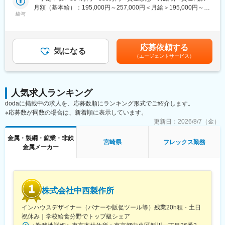
レーニングルームやスポーツコートなど福利厚生も充実。
月額（基本給）：195,000円～257,000円＜月給＞195,000円～
・年間休日121日に加え、ノー残業デーや有給取得奨励など、働
給与
257,000円＜昇給有無＞有＜残業手当＞有＜給与補足＞■昇給：あ
きやすさと健康を重視した環境です。
り■賞与：4.2ヶ月（2024年実績）賃金はあくまでも目安の金額で
あり、選考を通じて上下する可能性があります。月給(月額)は固定
■職務内容：
手当を含めた表記です。
応募依頼する
技術部に所属し、新技術や新設備の開発をお任せします。
気になる
（エージェントサービス）
・新製品の設計・試作：
自動車用精密部品の仕様検討、図面作成、試作品の立ち上げと評
価を担当。月数件の開発テーマを並行して進めます。
・加工設備・装置の開発：
人気求人ランキング
機械メーカーとタイアップしながら、新しい加工設備・検査装置
dodaに掲載中の求人を、応募数順にランキング形式でご紹介します。
を企画・仕様検討・導入まで実施。自社オリジナル設備の構想か
※応募数が同数の場合は、新着順に表示しています。
ら携われます◎
・加工開発・検証・解析：
更新日：
2026/8/7（金）
歩留まり改善やコストダウンを目的に、条件出し、試験加工、デ
金属・製綱・鉱業・非鉄
ータ解析を行い、最適な加工プロセスを構築します。
宮崎県
フレックス勤務
金属メーカー
・自動化・ロボット開発：
自動化ラインの構想立案やロボット導入、制御方法の検討など、
生産現場の高度化に関わる業務もあります。
■組織・キャリア：
株式会社中西製作所
・技術部は約30名体制で、20～30代が中心に活躍中！相談しやす
いフラットな雰囲気です。
インハウスデザイナー（バナーや販促ツール等）残業20h程・土日
・入社後はOJTで製品・設備・プロセスを学びながら、経験に応
祝休み｜学校給食分野でトップ級シェア
じたテーマを担当。