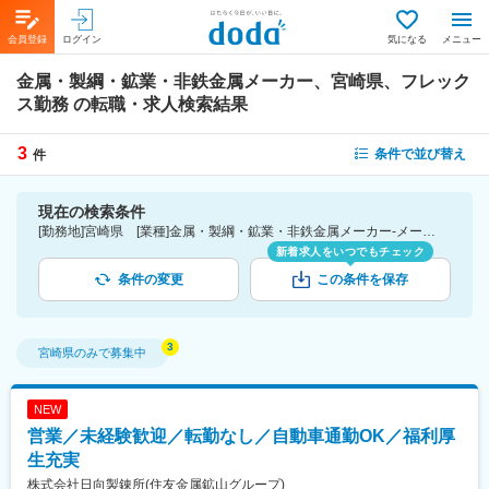
会員登録
ログイン
気になる
メニュー
金属・製綱・鉱業・非鉄金属メーカー、宮崎県、フレック
ス勤務
の転職・求人検索結果
3
条件で並び替え
件
現在の検索条件
[勤務地]宮崎県 [業種]金属・製綱・鉱業・非鉄金属メーカー-メーカー（素材・化学・食品・化粧品・その他）業界 [詳細条件](休日・働き方)フレックス勤務
新着求人をいつでもチェック
条件の変更
この条件を保存
宮崎県
のみで募集中
NEW
営業／未経験歓迎／転勤なし／自動車通勤OK／福利厚
生充実
株式会社日向製錬所(住友金属鉱山グループ)