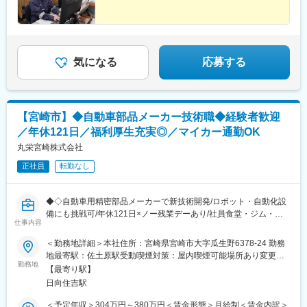
気になる
応募する
【宮崎市】◆自動車部品メーカー技術職◆経験者歓迎
／年休121日／福利厚生充実◎／マイカー通勤OK
丸栄宮崎株式会社
正社員
転勤なし
◆◇自動車用精密部品メーカーで新技術開発/ロボット・自動化設
備にも挑戦可/年休121日×ノー残業デーあり/社員食堂・ジム・ス
仕事内容
ポーツコート完備の健康経営企業◆◇
＜勤務地詳細＞本社住所：宮崎県宮崎市大字瓜生野6378-24 勤務
■おすすめPOINT ＼「どこにもない装置」を生み出す技術総合職
地最寄駅：佐土原駅受動喫煙対策：屋内喫煙可能場所あり変更の
／
勤務地
範囲：無
【最寄り駅】
・自動車用精密部品の新製品設計から試作、設備・ロボット開発
日向住吉駅
まで、一連のモノづくりに関われます！
・2025年開設の新オフィス勤務予定◎社員食堂（1食200円）、ト
＜予定年収＞304万円～380万円＜賃金形態＞月給制＜賃金内訳＞