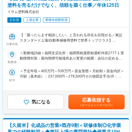
す。
塗料を売るだけでなく、信頼を築く仕事／年休125日
計装機器の設置工事の設計（配線図、配管図の作成手配）を行
い、工事手配をするとともに設置工程計画を立案します。
イサム塗料株式会社
・工事管理業務：
正社員
上場企業
業種未経験歓迎
設置工事が計画通りに進捗するよう、現場の進行状況を管理しま
す。
工事の品質、安全性、スケジュールを確実に確保します。
【「困ったらまず相談したい」と言われる存在を目指せる／東証
・保全業務：
スタンダード上場/自動車補修用塗料で世界トップクラス】
計装機器の故障時に迅速な原因究明・修繕手配を行います。
仕事内容
故障を未然に防ぐため、定期的な検査や予防保全計画を策定・実
■業務概要
＜勤務地詳細＞福岡支店住所：福岡県粕屋郡粕屋町仲原2777-1 受
施します。
販売代理店と連携しながら、自動車補修用塗料を利用する板金塗
動喫煙対策：屋内喫煙可能場所あり変更の範囲：会社の定める事
製品の品質を維持向上させるため、計装機器の校正方法、計画を
装工場やディーラー工場への提案活動を担当します。
勤務地
業所
作成し、実行管理します。
製品を販売するだけでなく、現場の困りごとを解決し、お客様か
＜予定年収＞405万円～539万円＜賃金形態＞月給制＜賃金内訳＞
ら頼られる存在として信頼関係を築く役割です。
<やりがい>
月額（基本給）：237,000円～279,500円その他固定手当/月：
計装技術者の仕事は、化学プラントの安全で効率的な運用を支え
給与
15,000円～46,000円＜月給＞252,000円～325,500円＜昇給有無
■業務詳細
る重要な役割を担っています。以下は、この職種ならではのやり
＞有＜残業手当＞有＜給与補足＞■昇給:年1回（4月）■賞与:年2回
<まずお任せする業務>
がいです。
（7月・12月）※過去実績…年4.18ヶ月分賃金はあくまでも目安の
・先輩社員との同行営業
・プラントの安定稼働を支える責任感
金額であり、選考を通じて上下する可能性があります。月給(月額)
・電話対応や事務手続き
応募依頼する
計装機器は、プラントの運転状況を正確に把握し、制御するため
気になる
は固定手当を含めた表記です。
・担当顧客の引継ぎ
（エージェントサービス）
に欠かせないものです。温度や流量、液面などのデータを通じ
・顧客との関係構築
て、プラント全体の安全性や効率性を維持することに貢献できま
す。自分の仕事がプラント全体の安定稼働に直結するという責任
<ゆくゆくお任せする業務>
感と達成感を味わえます。
【久留米】化成品の営業×既存9割＜研修体制◎化学業
・代理店との営業活動
・チームでの仕事の充実感
・板金塗装工場への訪問
界での経験歓迎＞◆東証上場の専門商社◆残業月10H