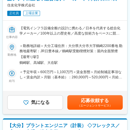
念は社風や制度に反映されています。
住友化学株式会社
◆業務詳細：
変更の範囲：会社の定める業務
正社員
上場企業
・原材料の配合や評価
・既存塗料の製品改良
・コスト削減のための検討
【電気インフラ設備全般の設計に携わる／日本を代表する総合化
※2~3テーマを並行して担当し、1か月から半年かけて進めます。
学メーカー／100年以上の歴史有／高度な技術力をベースに競争
仕事内容
力ある事業を世界規模で展開】
◆組織構成：
＜勤務地詳細＞大分工場住所：大分県大分市大字鶴崎2200番地 勤
九州工場：10名（20代1名、30代2名、残りは40代以上）
■職務内容：
務地最寄駅：JR日豊本線／鶴崎駅受動喫煙対策：屋内全面禁煙
大分工場における工場インフラ全般の、電気設計業務を担当いた
勤務地
◆就業環境
【最寄り駅】
だきます。
・残業：平均10時間、月20時間を超えることはありません
鶴崎駅、高城駅、大在駅
・設備の予算や工事の期間を考えながら、電気の設計業務を行い
・出張頻度：月に1回あるかないか
ます。
＜予定年収＞600万円～1,100万円＜賃金形態＞月給制補足事項な
・転勤可能性：ローテーションの可能性ありますが、ご自身で転
設計をするときは、工場の将来を見据えたインフラ整備の視点を
し＜賃金内訳＞月額（基本給）：280,000円～520,000円＜月給＞
勤なしも洗濯可能
持ち、電気工学の専門知識を活かして取り組みます。
給与
280,000円～520,000円＜昇給有無＞有＜残業手当＞有＜給与補足
・関係省庁や設備メーカーとの調整・発注、施工会社との打ち合
＞経験に応じ応相談■賞与：年2回（6月、12月）賃金はあくまで
◆同社について
わせ
も目安の金額であり、選考を通じて上下する可能性があります。
1929年創業、各種分野用の塗料と防音塗料を発展させた自動車用
・新工場設立の際は、計画の初期段階から電気設計やプロジェク
月給(月額)は固定手当を含めた表記です。
防音材料・防音部品を手がけています。既に90年以上の歴史があ
応募依頼する
トの進捗管理、工場の安全で安定した運営を続けるために、電気
気になる
り、国内に工場6カ所、営業所は11カ所を有しています。海外で
（エージェントサービス）
事業法などの法律に基づき、特別高圧の受配電設備から高圧・低
は合弁企業をアメリカ、中国、インド、タイ、インドネシアに設
圧の設備まで、計画的に電気設備の保守点検を行います。
立し、グローバルな企業活動を展開しています。特に航空機用塗
料・自動車用防音材に強みを持っており、自動車に求められる静
■将来的なキャリア：
粛性・安全性の実現や航空・宇宙業界の発展に寄与しています。
【大分】プラントエンジニア（計装） ◇フレックス／
工場や研究所の電気インフラ設備全般の設計・保全・工事・運用