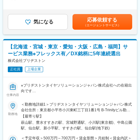
280,000円～350,000円＜昇給有無＞有＜残業手当＞有＜給与補足
な社会づくりを目指し、社会貢献をしています。
織強化が必要なための採用です。
＞■昇給：年2回（5月、11月）■賞与：年2回（7月、12月）賃金
はあくまでも目安の金額であり、選考を通じて上下する可能性が
■職務内容：
あります。月給(月額)は固定手当を含めた表記です。
応募依頼する
○基幹システムの設計・運用・保守
気になる
（エージェントサービス）
○各種システム（パッケージ）の選定・導入
○社内インフラ（ハード、ソフト、ネットワーク等）の設計・構
築、運用管理
【北海道・宮城・東京・愛知・大阪・広島・福岡】サ
既存システムの改善、保守運用が中心です。同時にシステム利用
ービス業務※フレックス有／DX銘柄に5年連続選出
における指導、新機能の提案等も行っていただきます。人とコミ
ュニケーションを取りながらの場面も多い業務です。ネットワー
株式会社ブリヂストン
ク保守の為、各拠点や店舗と連携を取る場面も発生します。
正社員
上場企業
＜シフト制について＞
・時差出勤
※ブリヂストンタイヤソリューションジャパン株式会社への在籍出
週に1～2回程度の早番・遅番のシフト出勤が発生いたします。
向です
部内で調整をしながらシフトを決定するため、負担が偏ることは
仕事内容
ございません。
【圧倒的な規模・技術力で世界を席巻する会社／フレックス・リ
＜勤務地詳細1＞ブリヂストンタイヤソリューションジャパン株式
また増員しておりますので、今後は1人当たりの頻度は減っていく
モート導入済み働き方◎／DX銘柄に5年連続で選出企業】
会社住所：東京都小平市小川東町三丁目1番1号 B-Trinityビル勤務
想定です。
勤務地
地最寄駅：西武国分寺／西武拝島線／小川駅受動喫煙対策：屋内
【最寄り駅】
◆具体的な業務内容：
全面禁煙＜勤務地詳細2＞ブリヂストンタイヤソリューションジャ
・休日出勤
萩山駅、豊水すすきの駅、宮城野通駅、小川駅(東京都)、中島公園
・本社、及び各主要都市にて、多様化、変化する市場とブリヂス
パン株式会社住所：北海道札幌市中央区南7条西1丁目21番1号 第
月に1～2回程度の休日出勤が発生いたします。
駅、仙台駅、新小平駅、すすきの駅、仙台駅(地下鉄)
トンの持つ
3弘安ビル 3階受動喫煙対策：屋内全面禁煙＜勤務地詳細3＞ブリ
休日対応が発生した場合は、平日に振替休日を取得いただきま
技術・開発力をつなぐ技術サービス業務を担当
ヂストンタイヤソリューションジャパン株式会社住所：宮城県仙
＜予定年収＞500万円～700万円＜賃金形態＞月給制＜賃金内訳＞
す。