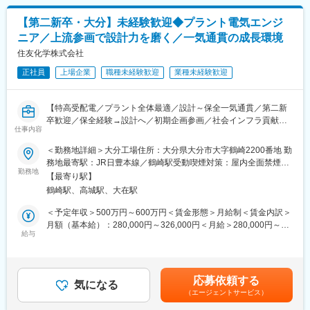
立し、グローバルな企業活動を展開しています。特に航空機用塗
はあくまでも目安の金額であり、選考を通じて上下する可能性が
微細藻類の培養・生産技術の研究開発、生産プロセスの最適化、
料・自動車用防音材に強みを持っており、自動車に求められる静
あります。月給(月額)は固定手当を含めた表記です。
【第二新卒・大分】未経験歓迎◆プラント電気エンジ
品質管理技術の向上等を目指します。
粛性・安全性の実現や航空・宇宙業界の発展に寄与しています。
ニア／上流参画で設計力を磨く／一気通貫の成長環境
■魅力：
住友化学株式会社
・独自性の高い微細藻類素材を活用した研究に携わる事ができま
す。
正社員
上場企業
職種未経験歓迎
業種未経験歓迎
・社会実装までの距離が近い研究を素材探索～製品化まで一貫し
て関わる事ができます。
【特高受配電／プラント全体最適／設計～保全一気通貫／第二新
・石垣島という独自の環境で世界的に注目される微細藻類研究に
卒歓迎／保全経験→設計へ／初期企画参画／社会インフラ貢献／
携わる事ができます。
仕事内容
大規模プラント】
「保全中心で設計経験が積めない」――そんなエンジニアへ。設
■キャリアパス：
＜勤務地詳細＞大分工場住所：大分県大分市大字鶴崎2200番地 勤
計と保全の両面から早期に関わり、設備単体ではなく“工場全体”を
入社後は研究テーマを担当し経験を積みながらリーダーへ。将来
務地最寄駅：JR日豊本線／鶴崎駅受動喫煙対策：屋内全面禁煙変
見渡す上流エンジニアへ成長できる環境です。
的にはマネジメント職や専門職（スペシャリスト）へのキャリア
勤務地
更の範囲：会社の定める事業所
【最寄り駅】
パスがあります。
鶴崎駅、高城駅、大在駅
■業務内容
大分工場にて、特別高圧を含む電気インフラ設備の設計・施工監
■働き方：
＜予定年収＞500万円～600万円＜賃金形態＞月給制＜賃金内訳＞
理・保全計画を担当。
・石垣島勤務の場合は離島手当が支給されます。
月額（基本給）：280,000円～326,000円＜月給＞280,000円～
入社後は保全・更新業務と並行して設計にも携わり、両軸で経験
・業務に応じた出張があります。
給与
326,000円＜昇給有無＞有＜残業手当＞有＜給与補足＞■上記は一
を積みながら上流工程へステップアップします。
・必要に応じて自身のスペシャリティを超えて新たに学び直す柔
例であり、経験･スキルを考慮して規定にから決定します。■賞
・既設設備の更新・保全（入口業務）
軟な姿勢を求めます。
与：年2回（6月、12月）賃金はあくまでも目安の金額であり、選
点検計画の立案・実行、設備診断、トラブル対応を通じて設備
考を通じて上下する可能性があります。月給(月額)は固定手当を含
応募依頼する
理解を深化
■当社の魅力：
気になる
めた表記です。
（エージェントサービス）
・設計業務（早期から関与）
（1）人と地球を健康に
負荷想定に基づく容量検討、系統構成設計、機器選定、コス
パーパス「人と地球を健康にする」の実現に向けて、人の健康に