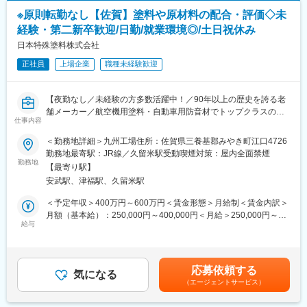
プラスチック製品の製造・販売。
・売上数字だけでなく営業活動のプロセスも評価。
※原則転勤なし【佐賀】塗料や原材料の配合・評価◇未
不織布、繊維原料、プラスチックフィルムの仕入・販売。
経験・第二新卒歓迎/日勤/就業環境◎/土日祝休み
自動車、タイヤ、電気器具、各種機械の輸出入および三国間貿
■キャリアパス
易。
日本特殊塗料株式会社
・将来的にはマネジメントポジションへのキャリアアップも期待
されています。
正社員
上場企業
職種未経験歓迎
◆職務内容
■魅力
◇まずお任せしたい
・東証スタンダード上場企業の安定基盤
【夜勤なし／未経験の方多数活躍中！／90年以上の歴史を誇る老
先輩社員からマンツーマンで一連の製造工程（機械操作）を学ん
・化学業界の経験を活かせる
舗メーカー／航空機用塗料・自動車用防音材でトップクラスの技
でいただき、医療用製品の部品（注射器のプラスチック部分）や
仕事内容
・既存中心の提案営業
術を誇る／自己資本比率約6割の安定基盤】
高級一眼レフデジタルカメラの部品成型に関する技術を習得して
・半導体・高機能材料など成長市場に携われる
＜勤務地詳細＞九州工場住所：佐賀県三養基郡みやき町江口4726
いただけます。
◆求人の魅力：
勤務地最寄駅：JR線／久留米駅受動喫煙対策：屋内全面禁煙
変更の範囲：会社の定める業務
・90年以上の歴史を誇る老舗メーカーの安定基盤
勤務地
◇将来的にお任せしたい
【最寄り駅】
・日本国内にある全ての自動車メーカーと取引！
販売接客業や自衛隊など異業界から未経験でご入社いただいた方
安武駅、津福駅、久留米駅
・就業時間が7時間20分ながら日勤のみの勤務で月残業10h~20h
の中には、最速で４年目で主任になられた方もおり、現場をまと
／年間休日122日／時差出勤可／有給取得率高水準等とメリハリ
＜予定年収＞400万円～600万円＜賃金形態＞月給制＜賃金内訳＞
めるリーダーとしてキャリアアップをしながら中長期的に腰を据
をつけて就業が叶う環境です。
月額（基本給）：250,000円～400,000円＜月給＞250,000円～
えて就業いただけます。
・転勤なし(本人の選択により、原則転勤なしのコース選択が可)
給与
400,000円＜昇給有無＞有＜残業手当＞有＜給与補足＞※ご経験・
・自動車や航空機の塗料に携われることから、実際手掛けた製品
年齢・能力・現年収を考慮の上、同社規定により決定します。■賞
◆就業環境
が日常生活で見られる！
与：年2回賃金はあくまでも目安の金額であり、選考を通じて上下
固定サイクルのシフト勤務となり、年間休日は116日、ゴールデ
・住宅手当、家族手当など福利厚生も充実！
する可能性があります。月給(月額)は固定手当を含めた表記です。
ンウィーク、夏季休暇、年末年始休暇もあるため、プライベート
応募依頼する
・社会保険の金額を一部負担(社会保険料の負担割合が、会社60:
気になる
とのバランスを取りやすい環境です。
（エージェントサービス）
従業員40になっておりますので、実際の手取りが多くなっており
ます)