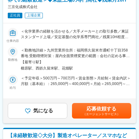
設計、工事管理、保全といった業務は、他の技術者や現場スタッ
・塗料の使い方や活用方法の提案
三京化成株式会社
フとの連携が不可欠です。チームで協力しながら目標を達成する
・現場の課題把握と改善提案
ことで、仕事の充実感を得ることができます。また、現場でのコ
正社員
上場企業
ミュニケーションを通じて、多くの人と関わりながら成長できる
<商材について>
環境があります。
扱うのは自動車補修用塗料です。
＜化学業界の経験を活かせる／大手メーカーとの取引多数／東証
ただ製品を紹介するのではなく、作業効率や品質向上につながる
スタンダード上場／安定基盤の化学系専門商社／残業10H程度／
活用方法まで提案し、現場を支える立場で関わります。
仕事内容
完全週休2日＞
■顧客との関わり方
＜勤務地詳細＞九州営業所住所：福岡県久留米市通町十丁目358
化学系専門商社の営業担当として、販売計画の立案、それに基づ
販売代理店と連携しながら、板金塗装工場やカーディーラーなど
番地 受動喫煙対策：屋内全面禁煙変更の範囲：会社の定める事業
いた仕入商品の在庫状況の確保、技術的な商談同行等、協力し合
の現場を訪問します。
勤務地
所
【最寄り駅】
って売上を拡大する重要なポジションです。
顧客の要望を聞くだけでなく、塗料の使い方や運用面の相談にも
櫛原駅、西鉄久留米駅、花畑駅
扱う商材は大手化学メーカーの原材料から半導体関連材料まで幅
対応します。
広く、主な営業先は、主にメーカーの購買部・開発部・技術部で
＜予定年収＞500万円～700万円＜賃金形態＞月給制＜賃金内訳＞
す。
■組織構成
月額（基本給）：265,000円～400,000円＜月給＞265,000円～
配属先は6名体制です。
給与
400,000円＜昇給有無＞有＜残業手当＞有＜給与補足＞■昇給：年
＜具体的には＞
少人数組織のため相談しやすく、営業活動で必要となる知識や顧
1回(4月）■賞与：年2回 ※前年度実績：計5ヶ月分賃金はあくま
・既存顧客への定期訪問、関係構築
客対応を周囲から学べる環境があります。
でも目安の金額であり、選考を通じて上下する可能性がありま
・化学品や樹脂製品の提案
担当エリアは九州・沖縄・山口の一部です。
す。月給(月額)は固定手当を含めた表記です。
応募依頼する
・国内外サプライヤーとの納期調整、仕入先との折衝
気になる
（エージェントサービス）
■教育体制
■働き方
入社後は先輩社員との同行営業からスタートします。
・既存：新規＝9：1
滋賀での研修を通じて製品知識や塗装に関する理解を深めます。
・担当顧客数：徐々に1人あたり30～50社
独り立ちまでは1～2年を想定しており、段階的に知識と経験を身
【未経験歓迎◇大分】製造オペレーター／スマホなど
・出張エリア：九州全域（月3~4回程度）
につけられる育成体制です。