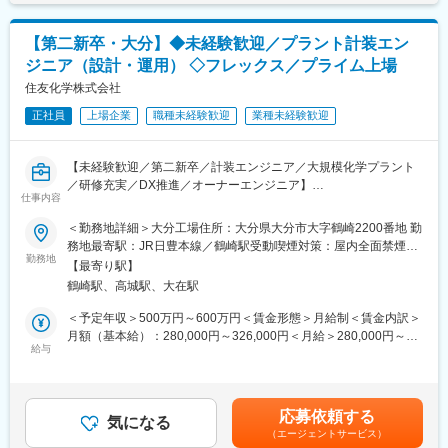
ト・工期を踏まえた仕様策定
貢献するためのヘルスケア事業、地球を健康にする為のバイオ燃
・関係者調整・推進
料事業、そして海外やアグリビジネス等の新規事業にも挑戦して
【第二新卒・大分】◆未経験歓迎／プラント計装エン
メーカーとの仕様調整・発注、施工会社との打合せ、法令（電
います。
ジニア（設計・運用） ◇フレックス／プライム上場
気事業法等）対応
（2）独自素材ユーグレナ
・新設／増設プロジェクト
住友化学株式会社
当社が世界で初めて食用屋外大量培養に成功しこれまで事業展開
企画段階から参画、設計・工程管理・社内外調整を担当
を行ってきました。ユーグレナひとつで59種類の栄養素が摂取で
正社員
上場企業
職種未経験歓迎
業種未経験歓迎
・改善・高度化
きバイオ燃料の原料としても期待できます。
運転データ分析による改良設計、DX推進
（3）ベンチャースピリットを持つプライム上場企業
設計と保全を同時に経験し、実践的な設計力と全体最適の視点を
当社は2005年に創業し現在プライム市場に上場していますがベン
【未経験歓迎／第二新卒／計装エンジニア／大規模化学プラント
養います。
チャースピリットを忘れることなく、各個人のスキル・経験が存
／研修充実／DX推進／オーナーエンジニア】
分に活かせるチャレンジングな環境です。
仕事内容
電気電子・制御系の基礎知識を起点に、未経験からプラント全体
■業務の魅力
を支えるエンジニアへ。
＜勤務地詳細＞大分工場住所：大分県大分市大字鶴崎2200番地 勤
・保全のみで終わらず、設計・企画へと確実に領域拡張
変更の範囲：会社の定める業務
教育体制の整った環境で段階的に実務力を高め、社会インフラを
務地最寄駅：JR日豊本線／鶴崎駅受動喫煙対策：屋内全面禁煙変
・特高受配電を含む電力インフラ全体の専門性を体系的に習得
支える専門性を着実に習得できます。
勤務地
更の範囲：会社の定める事業所
・現場理解に基づく判断が成果に直結する手応え
【最寄り駅】
鶴崎駅、高城駅、大在駅
■業務内容
■働く環境
化学プラントの計装エンジニアとして、設計・工事管理・保全を
＜予定年収＞500万円～600万円＜賃金形態＞月給制＜賃金内訳＞
・大分工場（工務部約50名）
一貫して担います。入社後は設備理解から始め、段階的に担当領
月額（基本給）：280,000円～326,000円＜月給＞280,000円～
・電気／機械／計装が連携する体制
域を広げます。
給与
326,000円＜昇給有無＞有＜残業手当＞有＜給与補足＞■上記は一
・設計：温度・圧力・流量計など計装機器の選定、制御システム
例であり、経験･スキルを考慮して規定にから決定します。■賞
■働き方
構成の検討、配線・配管図作成と導入計画立案
与：年2回（6月、12月）賃金はあくまでも目安の金額であり、選
・フレックスタイム制
・工事管理：施工会社や生産部門と連携し、進捗・品質・安全を
考を通じて上下する可能性があります。月給(月額)は固定手当を含
・長期就業を支える福利厚生あり
応募依頼する
管理しながら立上げを推進
気になる
めた表記です。
（エージェントサービス）
・保全：トラブル時の原因特定と復旧、予防保全計画の策定、校
■キャリアパス