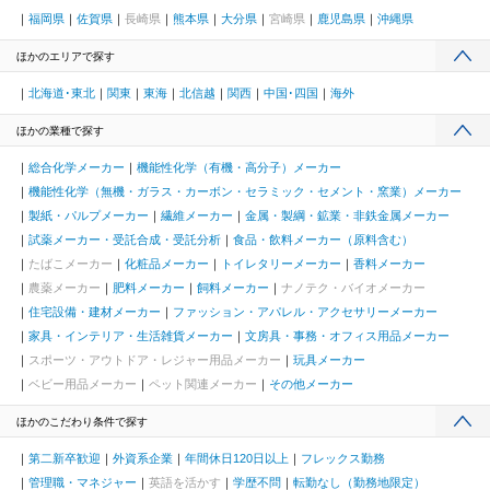
福岡県
佐賀県
長崎県
熊本県
大分県
宮崎県
鹿児島県
沖縄県
ほかのエリアで探す
北海道･東北
関東
東海
北信越
関西
中国･四国
海外
ほかの業種で探す
総合化学メーカー
機能性化学（有機・高分子）メーカー
機能性化学（無機・ガラス・カーボン・セラミック・セメント・窯業）メーカー
製紙・パルプメーカー
繊維メーカー
金属・製綱・鉱業・非鉄金属メーカー
試薬メーカー・受託合成・受託分析
食品・飲料メーカー（原料含む）
たばこメーカー
化粧品メーカー
トイレタリーメーカー
香料メーカー
農薬メーカー
肥料メーカー
飼料メーカー
ナノテク・バイオメーカー
住宅設備・建材メーカー
ファッション・アパレル・アクセサリーメーカー
家具・インテリア・生活雑貨メーカー
文房具・事務・オフィス用品メーカー
スポーツ・アウトドア・レジャー用品メーカー
玩具メーカー
ベビー用品メーカー
ペット関連メーカー
その他メーカー
ほかのこだわり条件で探す
第二新卒歓迎
外資系企業
年間休日120日以上
フレックス勤務
管理職・マネジャー
英語を活かす
学歴不問
転勤なし（勤務地限定）