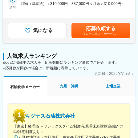
・顧客から全バリューチェーンまで接点を持ち、新たな商品・ソ
台市宮城野区榴岡4-6-1 東武仙台第1ビル7F受動喫煙対策：屋内全
月額（基本給）：310,000円～387,000円＜月給＞310,000円～
リューション・サービスの開発・提案業
給与
面禁煙変更の範囲：会社の定める事業所（リモートワーク含む）
387,000円＜昇給有無＞有＜残業手当＞有＜給与補足＞※上記はあ
■組織構成
くまで想定年収であり、ご経験／スキルに応じて最終的に決定い
情報システム部は部長1名/課長2名/係長1名/メンバー8名在籍して
◆ミッション：
たします。◆昇給：年1回◆賞与：年2回賃金はあくまでも目安の
います。
◎ブリヂストンタイヤソリューションジャパン株式会社 技術サ
金額であり、選考を通じて上下する可能性があります。月給(月額)
応募依頼する
ービス重点方針
気になる
は固定手当を含めた表記です。
■当社の強み～人々の暮らしに密着した事業展開～
（エージェントサービス）
車両の変化、消費者・ユーザーの多様化、競合各社の動き等を現
当社は「暮らし」に密着した様々な事業展開をしています。例を
場感度をもって的確に捉え、新たな商品・サービス、新しい社会
挙げると住宅や省エネ設備、自動車やガソリンスタンドの展開、
価値、顧客価値の永続的創出を推進することを目的に下記重点事
ショッピングモール等も経営、また生活の中に「楽しさ」を届け
項に取り組んでいます
るためTSUTAYA事業もございます。人々の生活をより良くする地
人気求人ランキング
域密着の企業です。
dodaに掲載中の求人を、応募数順にランキング形式でご紹介します。
◎重点課題
※応募数が同数の場合は、新着順に表示しています。
1.重点戦略商品の訴求支援（試乗会企画、価値実証推進、商品PR
変更の範囲：会社の定める業務
活動）
更新日：
2026/8/7（金）
2.コンセプト策定／商品開発業務（市場把握と開発提言、商品市
場性評価等）
九州・沖縄
上場企業
石油化学メーカー
3.高品質タイヤメンテナンスに向けた指導、商品／価値化推進
4.Gr内ソリューション人財、セールスマンの人材育成の推進
◆出向先について：
・企業名：ブリヂストンタイヤソリューションジャパン株式会社
キグナス石油株式会社
・形態：在籍出向
・事業内容：商品・サービス・ネットワークを通じたソリューシ
【東京】経理職 ～フレックスタイム制度有/業界未経験歓迎/働き方
ョンビジネス開発・展開、自動車タイヤ・チューブ・フラップの
◎/社宅制度あり～
販売、自動車関連部品及び用品の販売
＜勤務地詳細＞本社住所：東京都千代田区大手町2-3-2 大手町プレイスイーストタワー10F勤務地最寄駅：地下鉄線／大手町駅受動喫煙対策：屋内喫煙可能場所あり変更の範囲：会社の定める事業所（リモートワーク含む）