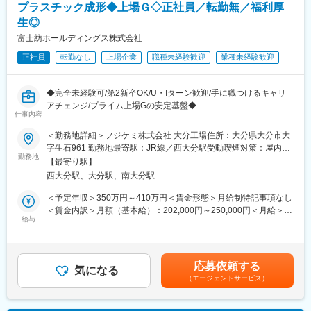
プラスチック成形◆上場Ｇ◇正社員／転勤無／福利厚
・鹿児島など遠方エリアへは1泊程度の宿泊を伴う出張が発生しま
生◎
す
■やりがい
お客様の多くは板金塗装工場などの現場です。
富士紡ホールディングス株式会社
■商材
塗装品質や作業効率に関する相談を受ける機会も多く、「まずは
正社員
転勤なし
上場企業
職種未経験歓迎
業種未経験歓迎
◆化学工業関連：塗料・インキ・接着剤向け各種樹脂や成形材料
あなたに聞きたい」と頼られる関係を築けます。
等化学薬品全般。今後もグローバル化する各種化学品素材のサプ
営業でありながら技術的な知識も身につけ、課題解決を通じて顧
ライチェーンの変化に対応すべく国内外メーカーの製品の販売。
客に貢献できる仕事です。
◆完全未経験可/第2新卒OK/U・Iターン歓迎/手に職つけるキャリ
◆日用品関連：包装用各種フィルム、製靴用原料、化粧品原料。
アチェンジ/プライム上場Gの安定基盤◆
食品や化粧品等一般消費者向け商品の包装用フィルム及びその加
■企業の特徴
仕事内容
工品、梱包材料の販売。
自動車補修用塗料を中心に、建築用・工業用・汎用塗料まで展開
■POINT
◆土木関連：セメントモルタル/コンクリート改良用添加剤、アス
しています。
＜勤務地詳細＞フジケミ株式会社 大分工場住所：大分県大分市大
<長期就業◎の安定経営>生成AIや半導体生産に必要な「研磨材」
ファルト改質用添加剤、土壌改良用添加剤。多様化するニーズ(高
日本初の水系塗料を開発するなど環境対応にも取り組んでいま
字生石961 勤務地最寄駅：JR線／西大分駅受動喫煙対策：屋内全
で世界トップシェアを誇り、2022年に国内最上位のプライム市場
勤務地
強度、高耐久、環境改善など)に対応した豊富な製品群の販売。
す。
面禁煙変更の範囲：会社の定める事業所
【最寄り駅】
へ上場しています。
年間休日125日、土日祝休みのほか、住宅手当や家族手当、退職
西大分駅、大分駅、南大分駅
<手に職つけて活躍>マンツーマンで学びながら技術習得だけでな
■入社後について
金制度など福利厚生も整っており、長期的なキャリア形成を目指
く、現場リーダーへの昇格や昇給を目指ることも出来、長期的な
・約3か月～半年程度を目安に独り立ちを目指していただきます。
せる環境です。
＜予定年収＞350万円～410万円＜賃金形態＞月給制特記事項なし
キャリアアップが可能です。
・入社後はOJT中心ですが、各種研修も整備されております。
＜賃金内訳＞月額（基本給）：202,000円～250,000円＜月給＞
<プライベート充実>固定サイクルの交代勤務だからこそ、先の予
給与
・営業経験がなくても、化学業界での実務経験をお持ちであれば
202,000円～250,000円＜昇給有無＞有＜残業手当＞有＜給与補足
定も立てやすい環境です。夜勤深夜手当なども充実しており、支
キャッチアップ可能な環境です。
変更の範囲：会社の定める業務
＞■賞与あり／年2回（6月・12月）賃金はあくまでも目安の金額
出面でも大きな味方です。※各種手当・制度には適用条件あり
であり、選考を通じて上下する可能性があります。月給(月額)は固
■組織構成
定手当を含めた表記です。
応募依頼する
◆出向先：富士紡ホールディングス 100%子会社で入社後、すぐ
気になる
九州営業所（久留米）全体で７名在籍。
（エージェントサービス）
に出向となります。
・フジケミ株式会社
■評価制度
・事業内容：
・評価は「業績評価」と「人事評価」の2軸で実施しています。