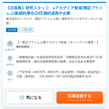
◆同社の強み
◆職務内容：
スマートフォン向け液晶ガラスや半導体業界向けに、ITデバイス
【石垣島】研究スタッフ ※アカデミア歓迎/東証プライ
工場で生産している製品のコスト最適化検討と、お客様の要望に
を超精密に磨く同社の研磨材において、国内だけでなく北米・欧
ム上場/福利厚生◎/圧倒的成長中企業
応じた製品改良検討が主な業務です。
州・中国・台湾・東南アジアなど、グローバルな市場に展開し、
株式会社ユーグレナ（東証プライム上場／成長中のバイオテクノロジー企
高い評価を受けており、ソフトパッド領域では業界８割以上のシ
◆業務詳細：
業）
ェアを誇っております。
・原材料の配合や評価
正社員
上場企業
・既存塗料の製品改良
変更の範囲：会社の定める業務
・コスト削減のための検討
※2~3テーマを並行して担当し、1か月から半年かけて進めます。
【～東証プライム上場/アカデミア歓迎！/キャリアパス豊富～】
■業務概要：
◆組織構成：
仕事内容
同社生産技術研究所にて微細藻類素材（特にユーグレナ由来成
九州工場：10名（20代1名、30代2名、残りは40代以上）
分・パラミロン等）の機能性研究を担う研究スタッフとしてチー
＜勤務地詳細＞生産技術研究所住所：沖縄県石垣市白保287-14 受
ムを牽引頂ける方を募集します。
動喫煙対策：屋内全面禁煙変更の範囲：会社の定める事業所
◆就業環境
勤務地
・残業：平均10時間、月20時間を超えることはありません
■職務詳細：
・出張頻度：月に1回あるかないか
＜予定年収＞400万円～800万円＜賃金形態＞月給制＜賃金内訳＞
・微細藻類の培養や加工にかかる研究開発
・転勤可能性：ローテーションの可能性ありますが、ご自身で転
月額（基本給）：225,400円～507,500円固定残業手当/月：
・品質保証や工程改善にかかる研究開発
勤なしも洗濯可能
給与
70,734円～159,261円（固定残業時間40時間0分/月）超過した時
・営業に活用可能な資料の作成、助成金の申請等
間外労働の残業手当は追加支給＜月給＞296,134円～666,761円
◆同社について
（一律手当を含む）＜昇給有無＞有＜残業手当＞有＜給与補足＞※
■組織体制：
1929年創業、各種分野用の塗料と防音塗料を発展させた自動車用
給与詳細は経験・スキル等を考慮の上、当社規定により決定いた
生産技術研究所は所長1名、メンバー数名（正社員、契約社員どち
応募依頼する
防音材料・防音部品を手がけています。既に90年以上の歴史があ
気になる
します。■給与改定：年1回■業績連動賞与：年1回（スタッフ職の
らも在籍）の少数精鋭組織です。
（エージェントサービス）
り、国内に工場6カ所、営業所は11カ所を有しています。海外で
み※マネジメント・エキスパート職は金銭賞与はございませんが、
は合弁企業をアメリカ、中国、インド、タイ、インドネシアに設
会社業績・個人評価に応じて株式報酬が年1回付与されます）賃金
■部署特徴：