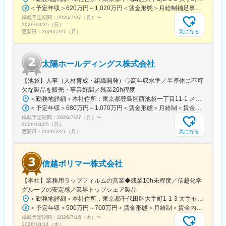
・勤務地：
＜予定年収＞620万円～1,020万円＜賃金形態＞月給制補足事項なし＜賃金内訳＞月額（基本給）：302,800円～428,000円その他固定手当/月：28,766円～40,660円＜月給＞331,566円～468,660円＜昇給有無＞有＜残業手当＞有＜給与補足＞■年収は前職・経験を考慮し当社規程に準じ決定■年収例：30歳/730万円（配偶者扶養）、35歳/920万円（配偶者・子ども1人扶養、持ち家）■賞与は業績連動のため毎年変動の可能性有（3.5～8.0ヶ月）賃金はあくまでも目安の金額であり、選考を通じて上下する可能性があります。月給(月額)は固定手当を含めた表記です。
東京都小平市小川東町三丁目1番1号 B-Trinityビル
掲載予定期間：
2026/7/27（月）
〜
北海道札幌市中央区南7条西1丁目21番1号 第3弘安ビル 3階
2026/10/25（日）
宮城県仙台市宮城野区榴岡4-6-1東武仙台第1ビル7F
気になる
更新日：
2026/7/27（月）
愛知県名古屋市中区丸の内二丁目1番36号 フジサワ丸の内ビル
7F
大阪府大阪市西区北堀江三丁目12番23号 三木産業ビル6階
太陽ホールディングス株式会社
広島県広島市中区鉄砲町7番18号 東芝フコク生命ビル(10F)
福岡県福岡市博多区上牟田1-1-23
【池袋】人事（人材育成・組織開発）◇高年収水準／半導体に不可
欠な製品を販売・事業好調／残業20h程度
変更の範囲：会社の定める業務
＜勤務地詳細＞本社住所：東京都豊島区西池袋一丁目11-1 メトロポリタンプラザビル16F勤務地最寄駅：各線／池袋駅受動喫煙対策：屋内全面禁煙変更の範囲：会社の定める事業所（リモートワーク含む）
＜予定年収＞680万円～1,070万円＜賃金形態＞月給制＜賃金内訳＞月額（基本給）：335,000円～530,000円＜月給＞335,000円～530,000円＜昇給有無＞有＜残業手当＞有＜給与補足＞※年収概算には想定残業時間20時間分を含む・2025年度 全社平均残業時間：20時間・残業代全額支給（管理監督職については対象外)・賞与6か月分（2025年度実績）賃金はあくまでも目安の金額であり、選考を通じて上下する可能性があります。月給(月額)は固定手当を含めた表記です。
掲載予定期間：
2026/7/27（月）
〜
2026/10/25（日）
気になる
更新日：
2026/7/27（月）
信越ポリマー株式会社
【本社】業務用ラップフィルムの営業◆残業10h未程度／信越化学
グループの安定感／業界トップシェア製品
＜勤務地詳細＞本社住所：東京都千代田区大手町1-1-3 大手センタービル勤務地最寄駅：JR線／神田駅受動喫煙対策：屋内全面禁煙
＜予定年収＞500万円～700万円＜賃金形態＞月給制＜賃金内訳＞月額（基本給）：300,000円～450,000円＜月給＞300,000円～450,000円＜昇給有無＞有＜残業手当＞有＜給与補足＞※前給考慮のうえ、応相談し決定します。賃金はあくまでも目安の金額であり、選考を通じて上下する可能性があります。月給(月額)は固定手当を含めた表記です。
掲載予定期間：
2026/7/16（木）
〜
2026/10/14（水）