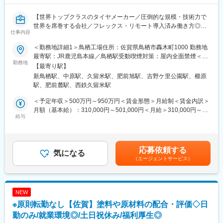
・健康経営優良法人の基準を上回る健康診断を年2回実施
・福利厚生サービス(カタログギフト)の全社員への配布
【世界トップクラスのタイヤメーカー／圧倒的な規模・技術力で
・年次有給休暇(最大付与日数22日)
世界を席巻する会社／フレックス・リモート導入済み働き方◎／
仕事内容
∟計画年休取得制度（6日／年）
DX銘柄に5年連続で選出企業】
∟失効年休の積立制度(最大30日)あり
＜勤務地詳細1＞鳥栖工場住所：佐賀県鳥栖市轟木町1000 勤務地
∟半日単位取得制度あり(時間単位休暇制度導入予定)
◆職務概要：
最寄駅：JR鹿児島本線／鳥栖駅受動喫煙対策：屋内全面禁煙＜勤
当社事業の基盤である生産、モノづくりの現場の工場において、
勤務地
務地詳細2＞佐賀工場住所：佐賀県三養基郡上峰町堤2100 勤務地
【最寄り駅】
■当社の特徴：
工場組織全体に関わる人事・労務・福利厚生業務全般を担い、企
最寄駅：JR線／佐賀駅受動喫煙対策：敷地内喫煙可能場所あり＜
新鳥栖駅、中原駅、久留米駅、肥前旭駅、吉野ケ里公園駅、櫛原
（1）世界トップレベルの品質と実績を誇る自動車補修用塗料…自
業理念を基盤とした CSR・品質経営体質強化に貢献いただきま
勤務地詳細3＞久留米工場住所：福岡県久留米市京町105 勤務地最
駅、肥前麓駅、西鉄久留米駅
動車補修用塗料を主力に、建築用・工業用・汎用塗料と様々な分
す。
寄駅：JR鹿児島本線／久留米駅受動喫煙対策：屋内全面禁煙変更
野で活躍する中堅塗料メーカーです。
の範囲：会社の定める事業所
＜予定年収＞500万円～950万円＜賃金形態＞月給制＜賃金内訳＞
（2）充実した福利厚生・就業環境…住宅手当・皆勤手当・給食手
◆具体的な業務内容：
月額（基本給）：310,000円～501,000円＜月給＞310,000円～
当・家族手当など、充実した手当や福利厚生を完備しておりま
工場内の人事・労務業務全般をお任せいたします。
給与
501,000円＜昇給有無＞有＜残業手当＞有＜給与補足＞※上記はあ
す。
・人事（異動・昇進・評価などの人事制度の工場内運用、要員管
くまで想定年収であり、ご経験／スキルに応じて最終的に決定い
（3）安定した業績・財務体質・業界の動向…直近5年間の売上
理、非正規社員管理など）
たします。※別途、上級職で裁量労働を選択された場合は裁量労働
高・当期純利益は安定的な収益を確保しています。また、当社の
・採用（正社員・非正規社員の採用の企画・実施など）
手当100,000円/月 を支給します◆昇給：年1回◆賞与：年2回賃
応募依頼する
自己資本比率でも業界平均を大きく上回っており、非常に健全な
・研修（新入社員研修・階層別研修などの企画実施）
気になる
金はあくまでも目安の金額であり、選考を通じて上下する可能性
財務体質を誇っております。
（エージェントサービス）
・労政（労働組合との協議・調整、労働時間管理など）
があります。月給(月額)は固定手当を含めた表記です。
・賃金（賃金制度運用、給与計算など）
変更の範囲：会社の定める業務
などの複数の業務（工場規模により業務範囲が異なる）
NEW
各工場総務部門の中に、人事労務、総務・渉外、調達等の機能が
※原則転勤なし【佐賀】塗料や原材料の配合・評価◇日
あり、各工場の人事労務機能は工場の規模により異なりますが、
総合職 1～2 名、一般職 3 名程度で構成されています。（除く管
勤のみ/就業環境◎/土日祝休み/福利厚生◎