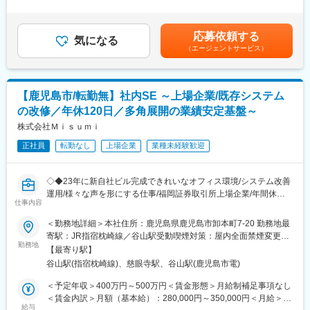
金型重量は100kg～2トンのものもあり、新規の金型検討書（検討
り：年2回／※前年度実績 計2.94ヶ月分賃金はあくまでも目安の
・風通しの良い環境
書やDR、DFMと言われます）の作成から金型本体の設計や、すで
金額であり、選考を通じて上下する可能性があります。月給(月額)
・会社として自己成長促進のためのツール有り
に完成した金型の修理や改造の金型設計もお任せしていきます。
は固定手当を含めた表記です。
応募依頼する
気になる
変更の範囲：会社の定める業務
（エージェントサービス）
■当社の魅力：
◇製品・サービス力
精密プレス加工技術を核に、金型設計・製作からメカユニットの
組立までの一貫生産体制を確立しています。
【鹿児島市/転勤無】社内SE ～上場企業/既存システム
の改修／年休120日／多角展開の業績安定基盤～
◇技術・研究
精密プレス加工技術を核とし、設備力、開発技術力、生産技術力
株式会社Ｍｉｓｕｍｉ
の強化を実施しています。
正社員
転勤なし
上場企業
業種未経験歓迎
◇安定性・将来性
1963年の創業以来の歴史を持ち、今期も売上好調です。クルマの
◇◆23年に新自社ビル完成できれいなオフィス環境/システム改善
未来を見据え、進化し続けています。
運用/様々な声を形にする仕事/福岡証券取引所上場企業/年間休日
仕事内容
120日/残業時間月10H/多角展開による事業安定基盤/地域に根差し
■働く環境について：
「暮らし」を支える企業◇◆
＜勤務地詳細＞本社住所：鹿児島県鹿児島市卸本町7-20 勤務地最
◎基本的に土曜・日曜が休日です。会社カレンダーに基づいて連
寄駅：JR指宿枕崎線／谷山駅受動喫煙対策：屋内全面禁煙変更の
休の設定もある為、ワークライフバランスを保って働いていただ
■採用背景：
勤務地
範囲：無
けます。（2022年実績：夏季休業（8月盆）、年末年始 等）
【最寄り駅】
多角的な事業展開で各事業様々なシステムを利用しており、日々
◎当社は、東証スタンダード市場に上場しており、売上の7割程度
谷山駅(指宿枕崎線)、慈眼寺駅、谷山駅(鹿児島市電)
現場から改善要望含めた問合せ、改修依頼などが来ます。現場視
が自動車部品関連です。自動車のティア１メーカー様とのお取引
点・事業視点を持ち、ベンダーへの依頼などを対応を行います
＜予定年収＞400万円～500万円＜賃金形態＞月給制補足事項なし
が長くあり、生産力や品質の高さをご評価頂いております。企業
が、例えばガス事業においては自社独自システムです。クラウド
＜賃金内訳＞月額（基本給）：280,000円～350,000円＜月給＞
としては、環境問題に対しプラスチックと環境が共存できるよう
化を進めている中で、会社全体でDXを推進していく中でもより組
給与