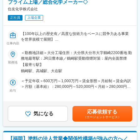
プライム上場／総合化学メーカー◇
などを担当し、経験を積みながら、より大規模な設備改造プロジ
ェクトや新規プラント建設、生産技術開発、海外案件など、担当
住友化学株式会社
する業務の幅や責任範囲を広げていきます。その後、ご自身の適
正社員
上場企業
性や意欲に応じて、方針や戦略の立案に携わったり、チームをリ
ードする役割や、工務・エンジニアリング部門の責任者として、
さらに広い視点と専門性を持つキャリアへとステップアップして
【100年以上の歴史有／高度な技術力をベースに競争力ある事業
いくことが可能です。
を世界規模で展開】
仕事内容
■配属部署：
<部署の特徴>
＜勤務地詳細＞大分工場住所：大分県大分市大字鶴崎2200番地 勤
大分工場の工務部は50名程度の組織で、機械・電気・計装に分か
当社の計装チームは、化学プラントに設置される計装機器（温度
務地最寄駅：JR日豊本線／鶴崎駅受動喫煙対策：屋内全面禁煙
れています。年齢層は20代～60代までバランスよく在籍していま
計、液面計、流量計など）やプラント制御用コンピュータの設
勤務地
す。
【最寄り駅】
計、保全、工事管理を通じて、プラントの安全性・効率性・信頼
鶴崎駅、高城駅、大在駅
性を支える重要な役割を担っています。これらの業務を通じて、
■やりがい：
プラントの安全・安定稼働と品質向上に貢献することが私たちの
＜予定年収＞600万円～1,000万円＜賃金形態＞月給制＜賃金内訳
成長ドライバーと位置づけられるアグロ＆ライフソリューション
使命です。
＞月額（基本給）：280,000円～520,000円＜月給＞280,000円～
部門の主力工場である大分工場において、
給与
520,000円＜昇給有無＞有＜残業手当＞有＜給与補足＞■上記は一
・特高受配電設備を含め、発変電・配電設備など、電気インフラ
<担当業務>
例であり、経験･スキルを考慮して規定にから決定します。■管理
設備全般の設計に携わる
実務担当者として、プラントエンジニアリング業務を実施するポ
職採用の場合は残業手当はございません。■賞与：年2回（6月、
・企画・開発の初期段階からプロジェクトに関わり、自分の意見
ジション。将来的には部下を率いてエンジニアリング業務を推進
12月）賃金はあくまでも目安の金額であり、選考を通じて上下す
やアイデアを提案して反映させることができる
応募依頼する
する。
気になる
る可能性があります。月給(月額)は固定手当を含めた表記です。
・建設したプラントの完成後も、運転状況の確認や設備改造、不
（エージェントサービス）
・設計業務：
具合対応など、長期的にプロジェクトに携わることで、電気エン
プラントの特性や運用条件に基づき、最適な計装機器を選定・手
ジニアとしてのキャリアアップ
配します。
プラント制御用コンピュータのシステム構成を決定し、手配しま
【福岡】塗料の法人営業◆関係性構築が強みの方へ／