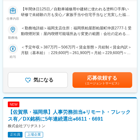
【年間休日125日／自動車補修用や建材に使われる塗料◎手厚い
研修で未経験の方も安心／家族手当や住宅手当など充実した福利
仕事内容
厚生あり／上場企業の安定基盤】
＜勤務地詳細＞福岡支店住所：福岡県粕屋郡粕屋町仲原2777-1 受
自動車補修用塗料で業界トップレベルである当社塗料の調色作業
動喫煙対策：屋内喫煙可能場所あり変更の範囲：会社の定める事
を担当していただきます。未経験の方でも手厚い研修をおこない
勤務地
業所
ますのでご安心して働ける環境です。
＜予定年収＞387万円～506万円＜賃金形態＞月給制＜賃金内訳＞
月額（基本給）：229,600円～261,900円＜月給＞229,600円～
■職務詳細：
給与
261,900円＜昇給有無＞有＜残業手当＞有＜給与補足＞■昇給:年1
・各種塗料の色の調色
回（4月）■賞与:年2回（7月・12月）※過去実績…年4.18ヶ月分■
・指定の容器へ小分け作業
モデル年収：45歳 約750万円(基本給410,400円＋その他手当
・パソコンへの入力作業
64,000円、残業代）賃金はあくまでも目安の金額であり、選考を
・調色タンクの洗浄
応募依頼する
気になる
通じて上下する可能性があります。月給(月額)は固定手当を含めた
・塗料の吹き付け作業
（エージェントサービス）
表記です。
※未経験の方でも一から研修をし、技術を習得して頂ける環境で
す。
NEW
■使用されている場所：学校の壁面、ショッピングモールの床、板
金塗装工場など
【佐賀県・福岡県】人事労務担当※リモート・フレック
ス有／DX銘柄に5年連続選出※6611・6691
■魅力：充実した福利厚生制度で、長期就業可能
株式会社ブリヂストン
・従業員持株会(奨励金あり）
・育児･介護休暇制度(取得実績あり）
正社員
上場企業
・EAP(復職支援プログラム)提携業者あり