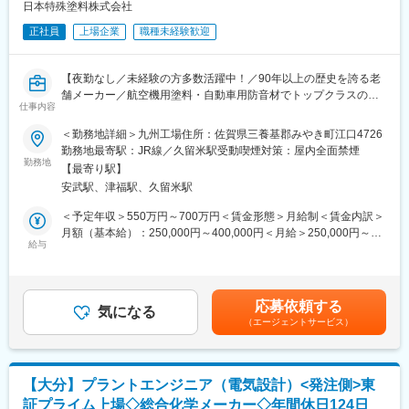
理職）
日本特殊塗料株式会社
正社員
上場企業
職種未経験歓迎
◆ミッション：
「強い」ブリヂストンと?期ビジョンの実現に向け、稼ぐ力を徹底
的に強化し、モノづくりを本質的に強化する。
【夜勤なし／未経験の方多数活躍中！／90年以上の歴史を誇る老
また将来に向けてはモノづくりを極めることで断トツ商品を創る
舗メーカー／航空機用塗料・自動車用防音材でトップクラスの技
力を進化させていく。
仕事内容
術を誇る／自己資本比率約6割の安定基盤】
戦略実行に当たっては、部門一体で変革を推進し、ボトムアップ
＜勤務地詳細＞九州工場住所：佐賀県三養基郡みやき町江口4726
◆求人の魅力：
で一人ひとりの自律化「自分で考え、自分で改善・解決し、自分
勤務地最寄駅：JR線／久留米駅受動喫煙対策：屋内全面禁煙
・90年以上の歴史を誇る老舗メーカーの安定基盤
勤務地
で標準・仕組みを進化」を推進する。
【最寄り駅】
・日本国内にある全ての自動車メーカーと取引！
安武駅、津福駅、久留米駅
・就業時間が7時間20分ながら日勤のみの勤務で月残業10h~20h
◆当社の特徴・魅力：
／年間休日122日／時差出勤可／有給取得率高水準等とメリハリ
当社は創業90年を超え、日経平均株価およびTOPIX Large70の構
＜予定年収＞550万円～700万円＜賃金形態＞月給制＜賃金内訳＞
をつけて就業が叶う環境です。
成銘柄でもあり、世界に与える影響は大きく信頼もまた大きいで
月額（基本給）：250,000円～400,000円＜月給＞250,000円～
・転勤なし(本人の選択により、原則転勤なしのコース選択が可)
給与
す。
400,000円＜昇給有無＞有＜残業手当＞有＜給与補足＞※ご経験・
・自動車や航空機の塗料に携われることから、実際手掛けた製品
世界25カ国に160以上の生産・開発拠点を持ち、150カ国を超える
年齢・能力・現年収を考慮の上、同社規定により決定します。■賞
が日常生活で見られる！
国々で事業を展開している世界最大級のタイヤ製造及びゴム化工
与：年2回賃金はあくまでも目安の金額であり、選考を通じて上下
・住宅手当、家族手当など福利厚生も充実！
会社の一つです。
する可能性があります。月給(月額)は固定手当を含めた表記です。
応募依頼する
・社会保険の金額を一部負担(社会保険料の負担割合が、会社60:
気になる
特許データなどを基に選出される「トップ100 グローバル・イ
（エージェントサービス）
従業員40になっておりますので、実際の手取りが多くなっており
ノベーター」にも2年連続選出されており、グループでの海外市場
ます)
の売上高は全体の80％、サプライヤー・オブ・ザ・イヤーも連続
受賞しています。
◆職務内容：
また、当社は社員に「自らの能力を最大限に活かせる環境」を提
【大分】プラントエンジニア（電気設計）<発注側>東
工場で生産している製品のコスト最適化検討と、お客様の要望に
供するために、あらゆる面で細かいケアを行っています。その理
証プライム上場◇総合化学メーカー◇年間休日124日
応じた製品改良検討が主な業務です。