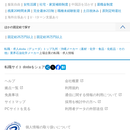
服装自由
女性活躍
社宅・家賃補助制度
中国語を活かす
退職金制度
残業20時間未満
完全週休2日制
職種未経験歓迎
土日祝休み
原則定時退社
海外出張あり
U・Iターン支援あり
ほかの固定給で探す
固定給25万円以上
固定給35万円以上
転職・求人doda（デューダ）トップ
九州・沖縄
メーカー（素材・化学・食品・化粧品・その
他）業界
石油化学メーカー
上場企業の転職・求人情報
転職サイト dodaをシェア
ヘルプ
会社概要
拠点一覧
利用規約
免責事項
通信に関する情報の利用について
サイトマップ
採用を検討中の方へ
PCサイトを見る
利用者データの外部送信
個人情報の取り扱いについて