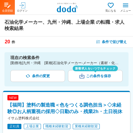
会員登録
ログイン
気になる
メニュー
石油化学メーカー、九州・沖縄、上場企業
の転職・求人
検索結果
20
条件で並び替え
件
現在の検索条件
[勤務地]九州・沖縄 [業種]石油化学メーカー-メーカー（素材・化学・食品・化粧品・その他）業界 [詳細条件](会社・職場の環境)上場企業
新着求人をいつでもチェック
条件の変更
この条件を保存
NEW
【福岡】塗料の製造職＜色をつくる調色担当＞◇未経
験◎お人柄重視の採用◇日勤のみ・残業2h・土日祝休
イサム塗料株式会社
正社員
上場企業
職種未経験歓迎
業種未経験歓迎