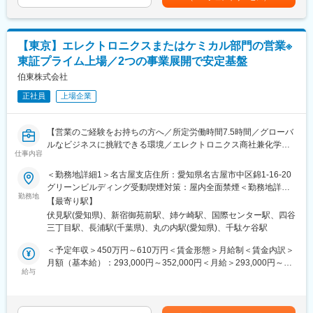
ーションを取って頂きます。
■こんな方におすすめ
・学生時代に学んだ、電気電子・制御工学・情報工学を現場で活
※業務の流れ：
かしたい方
案件の獲得→社内へ持ち帰り設計・開発チームと調整→（お客様
・大規模設備に関わり、社会を支える仕事にやりがいを感じる方
【東京】エレクトロニクスまたはケミカル部門の営業※
と複数回調整）→注文の獲得→量産開始→納期調整→出荷
・教育体制の整った環境で長期的に専門性を高めたい方
東証プライム上場／2つの事業展開で安定基盤
〈取扱製品〉
伯東株式会社
■企業魅力
ふっ素樹脂製品、ゴム製品、断熱材など
1913年創業の総合化学メーカー。世界規模で事業を展開し、化学
正社員
上場企業
製品の安定供給を通じて社会を支えています。継続的な設備投資
〈取引先〉
と技術開発により、エンジニアが成長し続けられる基盤がありま
半導体関連メーカー（大手のお客さまをメインに、課のメンバー
す。
【営業のご経験をお持ちの方へ／所定労働時間7.5時間／グローバ
で協力しながら顧客密着型営業を行っています）
ルなビジネスに挑戦できる環境／エレクトロニクス商社兼化学メ
仕事内容
変更の範囲：会社の定める業務
ーカーの2事業で安定性◎／1953年創業の東証プライム上場】
■組織体制：
＜勤務地詳細1＞名古屋支店住所：愛知県名古屋市中区錦1-16-20
配属となる営業一課は4名体制となっており、50代課長と20代～
■業務概要：
グリーンビルディング受動喫煙対策：屋内全面禁煙＜勤務地詳細2
30代のメンバー3名で構成されております。九州営業部には異業
総合職として、当社の営業をお任せいたします。適性・ご希望に
勤務地
＞本社住所：東京都新宿区新宿1-1-13 勤務地最寄駅：東京メトロ
界から中途採用でご入社された方もおり、新規入社者へのサポー
【最寄り駅】
応じて、配属先の事業部のご案内をいたします。業務の詳細につ
丸ノ内線／新宿御苑前駅受動喫煙対策：屋内全面禁煙＜勤務地詳
ト体制もございますので、安心してご入社いただけます。
伏見駅(愛知県)、新宿御苑前駅、姉ケ崎駅、国際センター駅、四谷
きましては、面接にてお伝えいたします。
細3＞千葉営業所住所：千葉県市原市椎津1082-3 受動喫煙対策：
三丁目駅、長浦駅(千葉県)、丸の内駅(愛知県)、千駄ケ谷駅
屋内全面禁煙変更の範囲：会社の定める事業所
■入社後の流れ：
■教育・研修：
＜予定年収＞450万円～610万円＜賃金形態＞月給制＜賃金内訳＞
まずは社内資料を使って当社製品や業界知識、受発注の流れなど
社内の技術研修をはじめ、メーカーによるトレーニングなど最低
月額（基本給）：293,000円～352,000円＜月給＞293,000円～
についてご説明します。その後、先輩営業との同行やOJTを通じ
限必要な技術知識を習得できる機会は多数あります。OJTが中?と
給与
352,000円＜昇給有無＞有＜残業手当＞有＜給与補足＞■前職の給
て徐々にお任せするお客様や業務の幅を広げていただきます。
なりますが、階層別研修・職種別研修・語学研修制度がありま
与や、経験・スキルに応じて決定されます。賃金はあくまでも目
す。
安の金額であり、選考を通じて上下する可能性があります。月給
■同社の魅力：