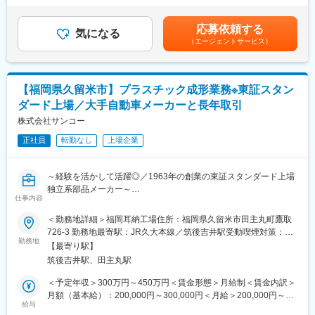
います。顧客に対してだけではなく、仕入先との納期交渉や在庫
（22年度実績）■その他固定手当：残業代は時間外手当見合いと
具合対応など、長期的にプロジェクトに携わることで、機械エン
管理などの調整業務も担当頂く為、顧客・仕入先のニーズを元に
して、営業手当を3～4万円支給いたします。※超過した分は別途
ジニアとしてのキャリア向上が実感できます。
応募依頼する
半導体ビジネスをコーディネートするやりがいを感じて頂けま
気になる
支給いたします。※ご経験に応じて、記載年収より前後する可能性
（エージェントサービス）
す。中途入社にもOJT制度があり、まずは先輩との営業同行等を
がございます。賃金はあくまでも目安の金額であり、選考を通じ
■キャリアパス
通じ、製品知識や業務の流れを学んでいただきます。未経験の方
て上下する可能性があります。月給(月額)は固定手当を含めた表記
工場・研究所の建設および機械設備の設計・保全・工事・運用に
でも、しっかりとキャッチアップ頂ける環境で、入社後約半年程
です。
関する業務を担当いただきます。
度で単独の営業活動を行っていただいています。
将来的には、これらの方針や戦略立案の一部を担い、生産技術や
【福岡県久留米市】プラスチック成形業務※東証スタン
工務、エンジニアリング部の部門責任者となるキャリアパスがあ
ダード上場／大手自動車メーカーと長年取引
■特徴：
ります。
・高い技術力：「技術の分かる営業」として、顧客と仕入先間の
株式会社サンコー
技術コーディネートを行います。提案先も生産ライン向けという
変更の範囲：会社の定める業務
正社員
転勤なし
上場企業
より、ハイエンドな最先端商品を開発しているメーカーなどを担
当するので、新製品開発を行う国内優良メーカーの技術者に対し
高度な提案をします。
～経験を活かして活躍◎／1963年の創業の東証スタンダード上場
・豊富な製品ラインナップ：様々な機能を持った半導体から電子
独立系部品メーカー～
部品・光部品まで、幅広い製品ラインナップを持ち、どこでも扱
仕事内容
っているような汎用品ではなくハイスペックな製品が多いのも特
■業務内容：
＜勤務地詳細＞福岡耳納工場住所：福岡県久留米市田主丸町鷹取
徴です。そのため「伯東に言えば何でも揃っている」と顧客から
プラスチック成形業務をお願いします。
726-3 勤務地最寄駅：JR久大本線／筑後吉井駅受動喫煙対策：屋
も高い信頼を得ています。
勤務地
内全面禁煙
・グローバルなビジネス：扱う製品は欧米からの輸入品が多く仕
【最寄り駅】
■業務詳細：
入れ先とのやりとりが頻繁にあり、同社海外拠点への駐在もチャ
筑後吉井駅、田主丸駅
・プラスチック金型の段取り
ンスがあります。
・材料乾燥段取りと製品成形
＜予定年収＞300万円～450万円＜賃金形態＞月給制＜賃金内訳＞
・成形機、金型のメンテナンス他、付帯する業務
月額（基本給）：200,000円～300,000円＜月給＞200,000円～
■ 業務の魅力・PRポイント：
設計・加工はグループ分散を行い、金型製作を進めております。
給与
300,000円＜昇給有無＞有＜残業手当＞有＜給与補足＞■賞与あ
・先端の技術に携わる事が出来る