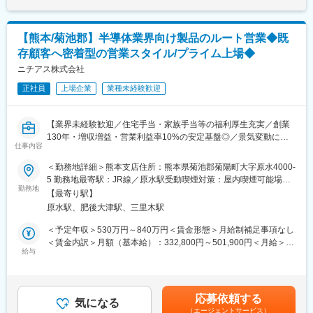
正管理による精度維持
保全・設計を並行経験し設計主担当へ。将来は新設プラントや大
プラントの運転データをもとに改善提案にも関与し、安定稼働と
規模改造、海外案件にも関与し中核人材へ成長可能。
効率向上に貢献します。
【熊本/菊池郡】半導体業界向け製品のルート営業◆既
■こんな方におすすめ
存顧客へ密着型の営業スタイル/プライム上場◆
■働く環境と魅力
・第二新卒として設計領域に挑戦したい方
◎大分工場は、ライフサイエンスケミカルの中核拠点として農
ニチアス株式会社
・保全・施工経験を活かし上流工程へ進みたい方
薬・医薬・化成品を製造。
・大規模プラントで専門性を高めたい方
正社員
上場企業
業種未経験歓迎
◎化学プラントの設計・保全スキルに加え、医薬プラント特有の
GMP対応スキルも習得できます。
■企業魅力
◎スマートファクトリーやDXにも力を入れており、最新技術に触
住友化学は100年以上の歴史を持つ総合化学メーカー。機電系は
【業界未経験歓迎／住宅手当・家族手当等の福利厚生充実／創業
れる機会も豊富です。
設計・建設・運用・保全を担い、社会基盤を支えます。※大分工場
130年・増収増益・営業利益率10%の安定基盤◎／景気変動に強
◎オーナーエンジニアとして企画～改良まで関われます
仕事内容
は特高受配電設備を有する主力拠点で、継続投資による成長機会
い・複数領域で事業展開中の化学メーカー】
が豊富です。
＜勤務地詳細＞熊本支店住所：熊本県菊池郡菊陽町大字原水4000-
■働き方
■業務概要：
5 勤務地最寄駅：JR線／原水駅受動喫煙対策：屋内喫煙可能場所
・フレックスタイム制で柔軟に勤務可能
変更の範囲：会社の定める業務
高機能製品事業本部にて、半導体関連メーカー向けの営業をお任
勤務地
あり変更の範囲：会社の定める事業所
・安定した事業基盤で腰を据えて働ける
【最寄り駅】
せします。既存顧客を中心に、案件獲得・顧客ニーズのヒアリン
原水駅、肥後大津駅、三里木駅
グ～社内各部門への連携・調整業務などをお任せします。
■キャリアパス
＜予定年収＞530万円～840万円＜賃金形態＞月給制補足事項なし
エンジニアとして各種業務を担当し、経験を積みながら、担当す
■業務詳細：
＜賃金内訳＞月額（基本給）：332,800円～501,900円＜月給＞
る業務の幅や責任の範囲を広げていただきます。
・案件獲得に向けた顧客との打ち合わせ（既存顧客中心）
給与
332,800円～501,900円＜昇給有無＞有＜残業手当＞有＜給与補足
その後、適性や意欲に応じて、より高い専門性を必要とする業務
・顧客からの引き合いに対する社内技術部門・製造部門との調整
＞■賞与：年2回■昇給：年1回賃金はあくまでも目安の金額であ
の責任者、エンジニアを取りまとめてリードする役割、工場運営
・納期調整
り、選考を通じて上下する可能性があります。月給(月額)は固定手
の方針や戦略に参画する立場などを目指して、キャリアをステッ
※他エリアに比べ担当する企業数は少なく、特定企業に密着し深耕
当を含めた表記です。
プアップしてただきます。
応募依頼する
する営業です。1社の中の様々な部門の方と関係構築・コミュニケ
気になる
（エージェントサービス）