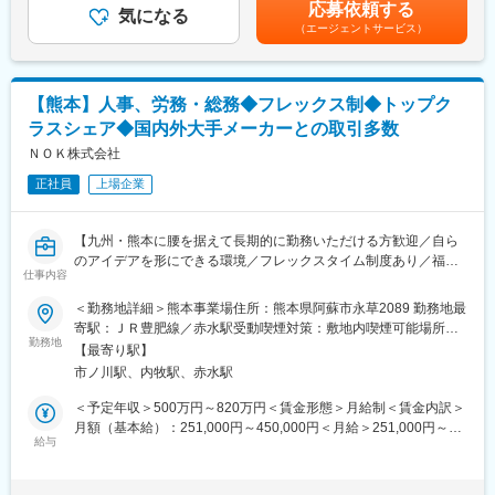
(月額)は固定手当を含めた表記です。
同社は規格品の供給のみでなく、お客様のニーズに合わせた材料
応募依頼する
■伯東の強み：
気になる
選定～製品開発を行う形で一品一様の製品を供給しております。
（エージェントサービス）
「技術のわかる営業」として、顧客と仕入先間の技術コーディネ
営業職はお客様と社内を繋ぐ窓口として、お客様ニーズの引き出
ートを行います。
しや社内の技術部門等との調整を行うため、同社のものづくりの
提案先も生産ライン向けというより、ハイエンドな最先端商品を
入口部分で欠かせない役割を担っております。
開発しているメーカーなどを担当するので、新製品開発を行う国
【熊本】人事、労務・総務◆フレックス制◆トップク
内優良メーカーの技術者に対し高度な提案をします。
変更の範囲：会社の定める業務
ラスシェア◆国内外大手メーカーとの取引多数
◎幅広い商材を活かしたクロスセル提案を通じて、お客様の課題
解決や満足度向上に貢献できるほか、半導体ビジネス全体をコー
ＮＯＫ株式会社
ディネートするやりがいも実感できます。
正社員
上場企業
◎顧客のニーズに合わせて開発を行うため、技術提案性の?い営業
職です。1つの提案が長期間に渡ることもあり、顧客との密度が濃
く、信頼関係を築きながら行う営業です。
【九州・熊本に腰を据えて長期的に勤務いただける方歓迎／自ら
のアイデアを形にできる環境／フレックスタイム制度あり／福利
変更の範囲：会社の定める業務
仕事内容
厚生充実】
＜勤務地詳細＞熊本事業場住所：熊本県阿蘇市永草2089 勤務地最
■職務概要
寄駅：ＪＲ豊肥線／赤水駅受動喫煙対策：敷地内喫煙可能場所あ
ご入社後は先輩社員からの業務フォローを頂き、ゆくゆくは、事
勤務地
り変更の範囲：会社の定める事業所
【最寄り駅】
業場の人事・労務全般に関する実務、総務業務全般を担当しても
市ノ川駅、内牧駅、赤水駅
らいます。
■業務詳細
＜予定年収＞500万円～820万円＜賃金形態＞月給制＜賃金内訳＞
・人事関係諸制度の運用に関する業務
月額（基本給）：251,000円～450,000円＜月給＞251,000円～
・労使関係・採用・福利厚生等に関する業務
給与
450,000円＜昇給有無＞有＜残業手当＞有＜給与補足＞※経験・能
・子会社の人事労務関連業務の指導・支援業務
力等を十分考慮の上、当社規定により優遇します。※年収額はいず
・給与・賞与計算業務、社会保険・労働保険手続き
れも、基本給＋残業代（20時間／月）＋賞与（年2回）を想定し