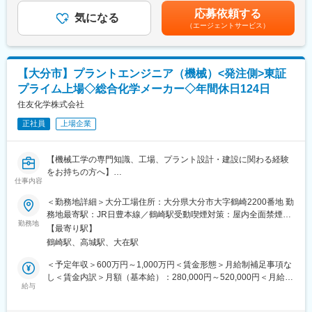
・総務（寮・社宅・社内給食施設の施設管理等）に関する業務
た試算額です。・モデル年収例25歳/役職無し：500万円30歳/役職
応募依頼する
・社内外各種イベントの企画・運営
気になる
無し：570万円35歳/役職無し：680万円賃金はあくまでも目安の
（エージェントサービス）
■組織構成
金額であり、選考を通じて上下する可能性があります。月給(月額)
精密・Oリング事業部業務部業務課
は固定手当を含めた表記です。
人員構成：8名（男性 4名、女性 4名）が在籍しております。
■働き方
【大分市】プラントエンジニア（機械）<発注側>東証
現在の残業時間は月20～30時間程度ですが、今後は月20時間程度
プライム上場◇総合化学メーカー◇年間休日124日
まで削減見込みです。また、借上げアパート・寮の提供が可能で
す。（20代独身者等を想定）
住友化学株式会社
■仕事の魅力
正社員
上場企業
業務を通して以下のスキル・知識が身につきます。
・人事関係諸制度の企画・運用に関するスキル
・労働関係法令に関する知識
【機械工学の専門知識、工場、プラント設計・建設に関わる経験
・会社総務に関する知識・スキル
をお持ちの方へ】
■当社について
仕事内容
■配属部署のミッション
独自の技術力と垂直統合体制による高品質な製品の安定供給が強
エンジニアリング機能を発揮・強化することで、当社およびグル
＜勤務地詳細＞大分工場住所：大分県大分市大字鶴崎2200番地 勤
みです。具体的には、オイルシールで世界トップクラスのシェア
ープ会社のプラント建設プロジェクトを円滑に推進し、企業競争
務地最寄駅：JR日豊本線／鶴崎駅受動喫煙対策：屋内全面禁煙変
を持つこと、5500種類もの原料を安定調達できる調達力、そして
力の強化と住友化学グループ全体の収益向上を図ります。
勤務地
更の範囲：会社の定める場所（在宅勤務を行う場所を含む）
材料開発から製品設計、製造、品質保証までを一貫して行う「技
【最寄り駅】
そのため、国内外製造拠点のプラント新設や既設プラントの改造
術の垂直統合」体制が挙げられます。また、グループ全体での安
鶴崎駅、高城駅、大在駅
に関するエンジニアリング機能を全社横断的に結び付け、事業戦
定性や、社員を大切にする社風もございます。
略遂行に即したタイムリーなプロジェクト推進を行います。
＜予定年収＞600万円～1,000万円＜賃金形態＞月給制補足事項な
■出向先情報
し＜賃金内訳＞月額（基本給）：280,000円～520,000円＜月給＞
ご入社後は、NOK九州株式会社に出向となります。制度や条件面
■部署のミッションにおけるポジションの位置づけ
給与
280,000円～520,000円＜昇給有無＞有＜残業手当＞有＜給与補足
はNOK株式会社と同様になります。
実務担当者としてプラントエンジニアリング業務を実施するポジ
＞■賞与：年2回（6月、12月）賃金はあくまでも目安の金額であ
・出向先企業：NOK九州株式会社
ションです。将来的には部下を率いてエンジニアリング業務を推