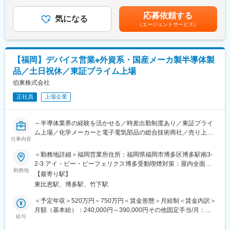
り、選考を通じて上下する可能性があります。月給(月額)は固定手
・事業内容：ゴム製品の製造
進する役割を期待します。
当を含めた表記です。
・勤務地：〒869-2231 熊本県阿蘇市永草2089
応募依頼する
気になる
（エージェントサービス）
■募集の背景
変更の範囲：会社の定める業務
事業戦略の実行に向けて、プラント建設・改造および広く工場の
製造設備維持のための工事、保全、運用業務を担っていただくた
め募集します。
【福岡】デバイス営業※外資系・国産メーカ製半導体製
品／土日祝休／東証プライム上場
■職務内容
・工場の増産・改良工事あるいは新規工場の建設の機械設計担当
伯東株式会社
者として、製造プロセス、設備予算、工期を意識しながら、設計
正社員
上場企業
業務を行っていただきます。設計業務にあたっては、中長期の工
場インフラ整備の視点を持ち、機械工学に関する専門知識を活か
しながら実行いただきます。
～半導体業界の経験を活かせる／時差出勤制度あり／東証プライ
・各種設備メーカーとの調整や発注業務、ならびに工事会社との
ム上場／化学メーカーと電子電気部品の総合技術商社／売り上げ
調整も行います。新規工場等の建設においては、基本計画段階か
仕事内容
規模2000億円クラス～
らの機械設計業務およびプロジェクト遂行業務に携わります。
＜勤務地詳細＞福岡営業所住所：福岡県福岡市博多区博多駅南3-
■業務内容：
2-3 アイ・ビー・ビーフェリクス博多受動喫煙対策：屋内全面禁
■やりがい
九州･山口圏内の顧客に対する外資系･国産メーカ製半導体製品を
勤務地
煙変更の範囲：会社の定める事業所
成長ドライバーと位置づけられるアグロ＆ライフソリューション
【最寄り駅】
中心としたソリューション提案営業をお任せします。
部門の主力工場である大分工場において、
東比恵駅、博多駅、竹下駅
・企画・開発の初期段階からプロジェクトに関わり、自分の意見
■担当業務：
＜予定年収＞520万円～750万円＜賃金形態＞月給制＜賃金内訳＞
やアイディアを提案し織り込むことができます。
当社で扱う半導体や電子部品を大手電機メーカーや自動車部品メ
月額（基本給）：240,000円～390,000円その他固定手当/月：
・機械設備の専門知識に加え、プロジェクト全体の流れや関係部
ーカー等の顧客に対して提案営業をして頂きます。また、技術的
給与
30,000円～40,000円＜月給＞270,000円～430,000円＜昇給有無
門との連携など、幅広い知識や経験を積むことができます。
な商談の際はFAE（技術サポートメンバー）も同行し、交渉を行
＞有＜残業手当＞有＜給与補足＞■賞与について：合計11.5か月分
・建設したプラントの完成後も、運転状況の確認や設備改造、不