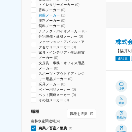
トイレタリーメーカー
(
0
)
香料メーカー
(
0
)
農薬メーカー
(
1
)
肥料メーカー
(
0
)
飼料メーカー
(
0
)
ナノテク・バイオメーカー
(
0
)
住宅設備・建材メーカー
(
0
)
株式
ファッション・アパレル・ア
クセサリーメーカー
(
0
)
【福井/
家具・インテリア・生活雑貨
メーカー
(
0
)
正社員
文房具・事務・オフィス用品
メーカー
(
0
)
スポーツ・アウトドア・レジ
ャー用品メーカー
(
0
)
玩具メーカー
(
0
)
仕事
ベビー用品メーカー
(
0
)
ペット関連メーカー
(
0
)
その他メーカー
(
0
)
対象
職種
職種を選択
勤務地
農林水産関連職
(
4
)
農業／畜産／酪農
(
4
)