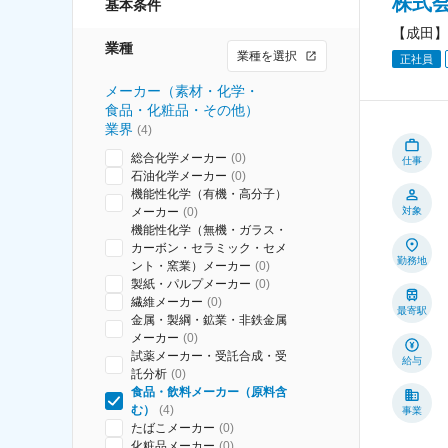
株式
基本条件
【成田】
業種
業種を選択
正社員
メーカー（素材・化学・
食品・化粧品・その他）
業界
(
4
)
総合化学メーカー
(
0
)
仕事
石油化学メーカー
(
0
)
機能性化学（有機・高分子）
メーカー
(
0
)
対象
機能性化学（無機・ガラス・
カーボン・セラミック・セメ
勤務地
ント・窯業）メーカー
(
0
)
製紙・パルプメーカー
(
0
)
繊維メーカー
(
0
)
最寄駅
金属・製綱・鉱業・非鉄金属
メーカー
(
0
)
試薬メーカー・受託合成・受
給与
託分析
(
0
)
食品・飲料メーカー（原料含
む）
(
4
)
事業
たばこメーカー
(
0
)
化粧品メーカー
(
0
)