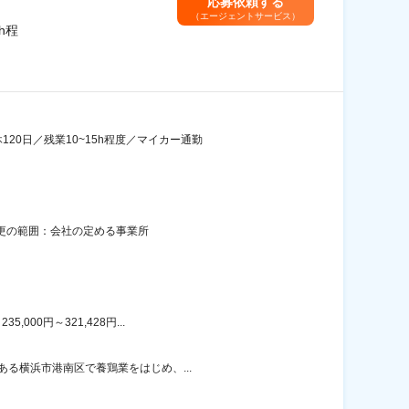
応募依頼する
（エージェントサービス）
h程
0日／残業10~15h程度／マイカー通勤
変更の範囲：会社の定める事業所
00円～321,428円...
ある横浜市港南区で養鶏業をはじめ、...