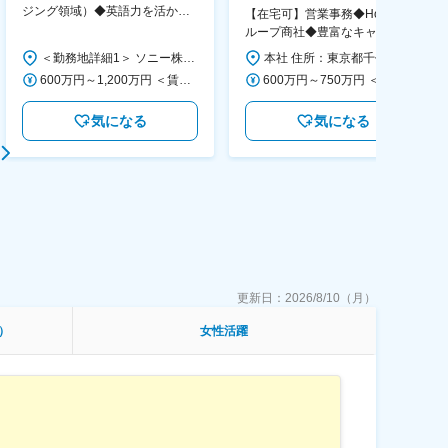
ジング領域）◆英語力を活か
【在宅可】営業事務◆Hondaグ
す/CFO管轄＃SECCFO0027
ループ商社◆豊富なキャリアパ
ス◆残業20H程/年休121日/転勤
＜勤務地詳細1＞ ソニー株式会社 住所：神奈川県横浜市西区みなとみらい5-1-1 受動喫煙対策：屋内全面禁煙 ＜勤務地詳細2＞ ソニーシティ大崎 住所：東京都品川区大崎2-10-1 勤務地最寄駅：JR線／大崎駅 受動喫煙対策：屋内全面禁煙 変更の範囲：会社の定める事業所（リモートワーク含む）
本社 住所：東京都千代田区外神田4-14-1 秋葉原UDX南ウイング18F 勤務地最寄駅：JR山手線・総武線／秋葉原駅 受動喫煙対策：屋内全面禁煙 変更の範囲：会社の定める事業所（リモートワーク含む）
なし
600万円～1,200万円 ＜賃金形態＞ 月給制 ＜賃金内訳＞ 月額（基本給）：350,000円～500,000円 ＜月給＞ 350,000円～500,000円 ＜昇給有無＞ 有 ＜残業手当＞ 有 ＜給与補足＞ ※年収は経験や能力を考慮の上、当社規定により決定します。 賃金はあくまでも目安の金額であり、選考を通じて上下する可能性があります。 月給(月額)は固定手当を含めた表記です。
600万円～750万円 ＜賃金形態＞ 月給制 月給制。賞与昨年支給実績6.7ヶ月分。 ＜賃金内訳＞ 月額（基本給）：300,000円～410,000円 ＜月給＞ 300,000円～410,000円 ＜昇給有無＞ 有 ＜残業手当＞ 有 ＜給与補足＞ 賞与は直近3年間の平均で6.5か月分支給として計算。全社平均である20時間分の時間外手当含む。時間外手当は1分単位で支給。 賃金はあくまでも目安の金額であり、選考を通じて上下する可能性があります。 月給(月額)は固定手当を含めた表記です。
気になる
気になる
更新日：
2026/8/10（月）
）
女性活躍