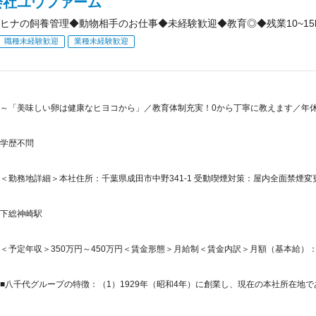
会社ユウファーム
ヒナの飼養管理◆動物相手のお仕事◆未経験歓迎◆教育◎◆残業10~15
職種未経験歓迎
業種未経験歓迎
～「美味しい卵は健康なヒヨコから」／教育体制充実！0から丁寧に教えます／年休12
学歴不問
＜勤務地詳細＞本社住所：千葉県成田市中野341-1 受動喫煙対策：屋内全面禁煙
下総神崎駅
＜予定年収＞350万円～450万円＜賃金形態＞月給制＜賃金内訳＞月額（基本給）：235,0
■八千代グループの特徴：（1）1929年（昭和4年）に創業し、現在の本社所在地で