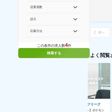
従業員数
設立
応募方法
前へ
4
この条件の求人数
件
検索する
よく閲覧
AGC株式会社
株式会社ゲームフリーク
【横浜※一般職/転勤なし】庶
【庶務アシスタント】ポケモン