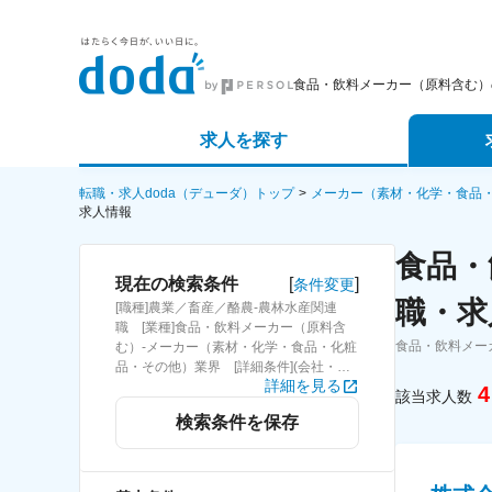
食品・飲料メーカー（原料含む）
求人を探す
詳細条件から探す
エージェ
転職・求人doda（デューダ）トップ
メーカー（素材・化学・食品
求人情報
新着求人から探す
スカウト
食品・
[
]
現在の検索条件
条件変更
求人特集から探す
パートナ
職・求
[職種]農業／畜産／酪農-農林水産関連
職 [業種]食品・飲料メーカー（原料含
食品・飲料メー
む）-メーカー（素材・化学・食品・化粧
品・その他）業界 [詳細条件](会社・職
詳細を見る
場の環境)女性活躍
4
該当求人数
検索条件を保存