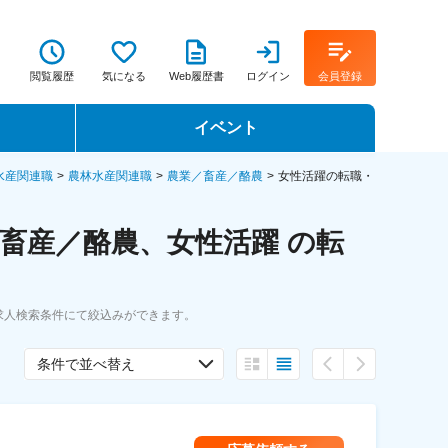
閲覧履歴
気になる
Web履歴書
ログイン
会員登録
イベント
転職イベント・転職セミナー
水産関連職
農林水産関連職
農業／畜産／酪農
女性活躍の転職・
転職フェア
畜産／酪農、女性活躍 の転
転職セミナー動画
求人検索条件にて絞込みができます。
条件で並べ替え