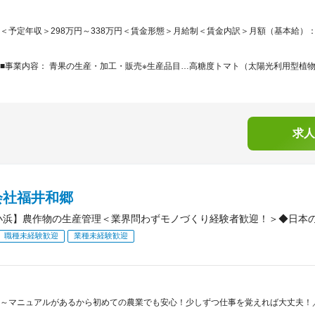
＜予定年収＞298万円～338万円＜賃金形態＞月給制＜賃金内訳＞月額（基本給）：192,0
■事業内容： 青果の生産・加工・販売※生産品目…高糖度トマト（太陽光利用型植物
求人
会社福井和郷
小浜】農作物の生産管理＜業界問わずモノづくり経験者歓迎！＞◆日本
職種未経験歓迎
業種未経験歓迎
～マニュアルがあるから初めての農業でも安心！少しずつ仕事を覚えれば大丈夫！