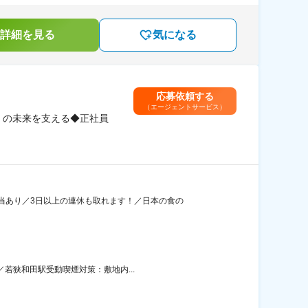
詳細を見る
気になる
応募依頼する
（エージェントサービス）
」の未来を支える◆正社員
当あり／3日以上の連休も取れます！／日本の食の
／若狭和田駅受動喫煙対策：敷地内...