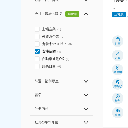
募集・採用情報
【愛媛・
し
会社・職場の環境
選択中
正社員
上場企業
(
1
)
外資系企業
(
0
)
仕事
定着率95％以上
(
0
)
女性活躍
(
4
)
対象
自動車通勤OK
(
0
)
服装自由
(
0
)
勤務地
待遇・福利厚生
最寄駅
語学
給与
仕事内容
事業
社員の平均年齢