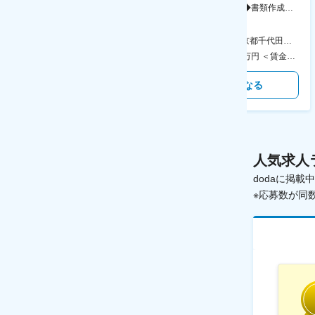
務・事務担当～開発部材の発注
シリーズ開発企業◆書類作成・
やDXに向けたシステム利用等～
データ入力など◆年休126日・
食事補助あり◎
AGC横浜テクニカルセンター 住所：神奈川県横浜市鶴見区末広町1-1 勤務地最寄駅：JR線／弁天橋駅 受動喫煙対策：敷地内喫煙可能場所あり 変更の範囲：無
本社 住所：東京都千代田区神田錦町2-2-1 KANDASQUARE 受動喫煙対策：屋内全面禁煙 変更の範囲：会社の定める事業所
400万円～550万円 ＜賃金形態＞ 月給制 固定給＋業績給 ＜賃金内訳＞ 月額（基本給）：230,000円～280,000円 ＜月給＞ 230,000円～280,000円 ＜昇給有無＞ 有 ＜残業手当＞ 有 ＜給与補足＞ ※上記はあくまで最低保証額です。実際にはこれまでの経験やスキルを考慮の上、決定します。 年収には残業代は含めておりません。 ■昇給：年1回 ■賞与：年2回 賃金はあくまでも目安の金額であり、選考を通じて上下する可能性があります。 月給(月額)は固定手当を含めた表記です。
350万円～500万円 ＜賃金形態＞ 月給制 ＜賃金内訳＞ 月額（基本給）：215,000円～307,000円 固定残業手当/月：76,700円～110,000円（固定残業時間45時間0分/月） 超過した時間外労働の残業手当は追加支給 ＜月給＞ 291,700円～417,000円（一律手当を含む） ＜昇給有無＞ 有 ＜残業手当＞ 有 ＜給与補足＞ ※経験・能力を考慮の上、年齢に関わりなく当社規定により優遇します。 賃金はあくまでも目安の金額であり、選考を通じて上下する可能性があります。 月給(月額)は固定手当を含めた表記です。
気になる
気になる
人気求人
dodaに掲
※応募数が同