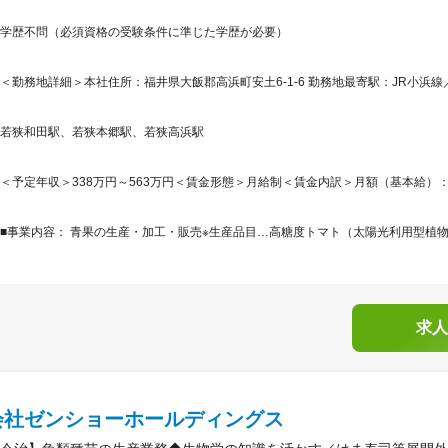
学歴不問（必須資格の受験条件に準じた学歴が必要）
＜勤務地詳細＞本社住所：福井県大飯郡高浜町安土6-1-6 勤務地最寄駅：JR小浜線
若狭和田駅、若狭本郷駅、若狭高浜駅
＜予定年収＞338万円～563万円＜賃金形態＞月給制＜賃金内訳＞月額（基本給）：217,0
■事業内容： 青果の生産・加工・販売※生産品目…高糖度トマト（太陽光利用型植物
求人
会社ゼンショーホールディングス