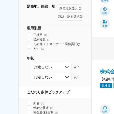
最寄駅
勤務地、路線・駅
勤務地を選択
給与
路線・駅を選択
事業
雇用形態
正社員
(
4
)
契約社員
(
0
)
その他（FCオーナー・業務委託な
ど）
(
0
)
年収
指定しない
以上
株式
指定しない
以下
【福井/
正社員
こだわり条件ピックアップ
新着
(
0
)
締め切間近
(
0
)
仕事
完全週休2日制
(
1
)