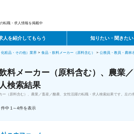
の転職・求人情報を掲載中
求人を紹介してもらう
知りたい・聞きたい
ントサービス
転職ノウハウ
・化粧品・その他）業界
食品・飲料メーカー（原料含む）
公務員・教員・農林
サービス
データで見る転職
飲料メーカー（原料含む）、農業／
ーエージェントサービス
コラム・インタビュー
人検索結果
カー（原料含む）、農業／畜産／酪農、女性活躍の転職・求人検索結果です。左の
転職Q&A
件中
1～4
件
を表示