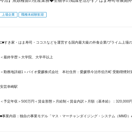
今治】魚類種苗の生産業務◆生物学の知識を活かす／はま寿司等展開外食
上場企業
職種未経験歓迎
□■すき家・はま寿司・ココスなどを運営する国内最大級の外食企業/プライム上場の安
＜最終学歴＞大学院、大学卒以上
＜勤務地詳細1＞バイオ愛媛株式会社 本社住所：愛媛県今治市伯方町 受動喫煙対策
安芸幸崎駅
＜予定年収＞500万円＜賃金形態＞月給制＜賃金内訳＞月額（基本給）：320,000円＜月
■事業内容：独自の事業モデル「マス・マーチャンダイジング・システム（MMD）※