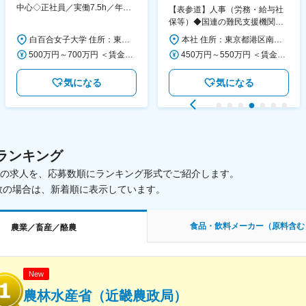
中心◇正社員／実働7.5h／年休
【表参道】人事（労務・給与社
130日／1881年創立の伝統女子
保等）◆国連の難民支援機関の
大学
活動を支える日本公式支援窓口
白百合女子大学 住所：東京都調布市緑ヶ丘1-25 勤務地最寄駅：京王線／仙川駅 受動喫煙対策：屋内全面禁煙 変更の範囲：会社の定める事業所
本社 住所：東京都港区南青山6-10-11 ウェスレーセンター3F 勤務地最寄駅：地下鉄各線／表参道駅 受動喫煙対策：屋内全面禁煙 変更の範囲：会社の定める事業所（リモートワーク含む）
◆正職員登用前提
500万円～700万円 ＜賃金形態＞ 月給制 ＜賃金内訳＞ 月額（基本給）：280,000円～430,000円 ＜月給＞ 280,000円～430,000円 ＜昇給有無＞ 有 ＜残業手当＞ 有 ＜給与補足＞ ※年齢・過去の経験に基づき、本学規定に合わせ決定 【残業手当】有 /残業時間に応じて全額支給（※想定年収に含む） 【各種手当】扶養手当/住宅手当/通勤手当 等 【賞与】年2回（6月、12月） 【昇給】年1回（4月） 賃金はあくまでも目安の金額であり、選考を通じて上下する可能性があります。 月給(月額)は固定手当を含めた表記です。
450万円～550万円 ＜賃金形態＞ 月給制 ＜賃金内訳＞ 月額（基本給）：340,000円～420,000円 ＜月給＞ 340,000円～420,000円 ＜昇給有無＞ 有 ＜残業手当＞ 有 ＜給与補足＞ ※能力・経験によって決定します。 ■賞与あり（業績評価に応じて支給） 賃金はあくまでも目安の金額であり、選考を通じて上下する可能性があります。 月給(月額)は固定手当を含めた表記です。
気になる
気になる
ランキング
載中の求人を、応募数順にランキング形式でご紹介します。
数の場合は、新着順に表示しています。
食品・飲料メーカー（原料含む
農業／畜産／酪農
New
農林水産省（近畿農政局）