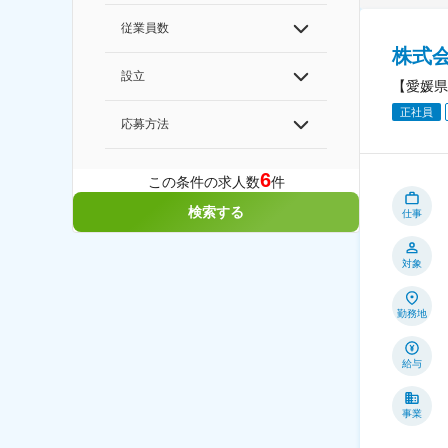
従業員数
株式
設立
【愛媛県
正社員
応募方法
6
この条件の求人数
件
検索する
仕事
対象
勤務地
給与
事業