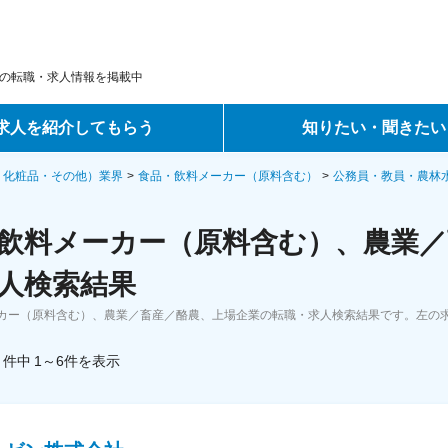
の転職・求人情報を掲載中
求人を紹介してもらう
知りたい・聞きたい
ントサービス
転職ノウハウ
・化粧品・その他）業界
食品・飲料メーカー（原料含む）
公務員・教員・農林
サービス
データで見る転職
飲料メーカー（原料含む）、農業／
ーエージェントサービス
コラム・インタビュー
人検索結果
カー（原料含む）、農業／畜産／酪農、上場企業の転職・求人検索結果です。左の
転職Q&A
件中
1～6
件
を表示