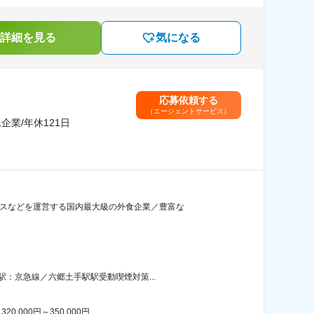
詳細を見る
気になる
応募依頼する
（エージェントサービス）
業/年休121日
コスなどを運営する国内最大級の外食企業／豊富な
：京急線／六郷土手駅駅受動喫煙対策...
00円～350,000円...