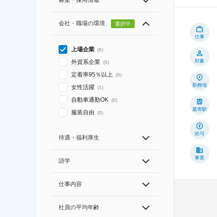
募集・採用情報
会社・職場の環境
選択中
仕事
上場企業
(
6
)
対象
外資系企業
(
0
)
定着率95％以上
(
0
)
勤務地
女性活躍
(
1
)
自動車通勤OK
(
0
)
最寄駅
服装自由
(
0
)
給与
待遇・福利厚生
事業
語学
仕事内容
社員の平均年齢