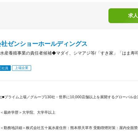
求人
会社ゼンショーホールディングス
水産養殖事業の責任者候補◆マダイ、シマアジ等/「すき家」「はま寿
上場企業
正社員
□■プライム上場／グループ130社・世界に10,000店舗以上を展開するグローバル企
＜最終学歴＞大学院、大学卒以上
＜勤務地詳細＞株式会社五十嵐水産住所：熊本県天草市 受動喫煙対策：屋内全面禁