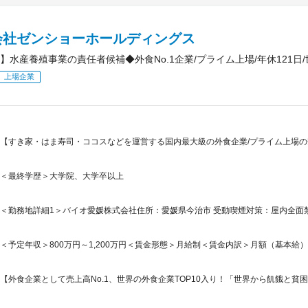
会社ゼンショーホールディングス
】水産養殖事業の責任者候補◆外食No.1企業/プライム上場/年休121日
上場企業
【すき家・はま寿司・ココスなどを運営する国内最大級の外食企業/プライム上場の安
＜最終学歴＞大学院、大学卒以上
＜勤務地詳細1＞バイオ愛媛株式会社住所：愛媛県今治市 受動喫煙対策：屋内全面禁
＜予定年収＞800万円～1,200万円＜賃金形態＞月給制＜賃金内訳＞月額（基本給）：370,
【外食企業として売上高No.1、世界の外食企業TOP10入り！「世界から飢餓と貧困