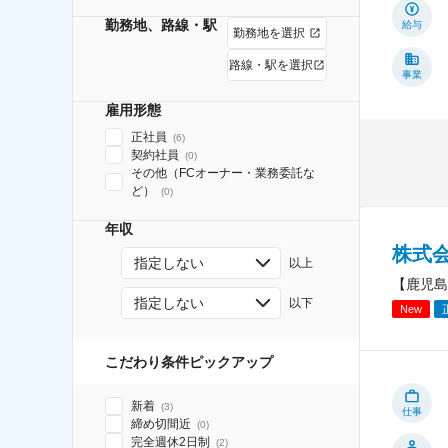
勤務地、路線・駅
給与
勤務地を選択
路線・駅を選択
事業
雇用形態
正社員
(
6
)
契約社員
(
0
)
その他（FCオーナー・業務委託な
ど）
(
0
)
年収
株式
指定しない
以上
【鹿児島
指定しない
以下
New
こだわり条件ピックアップ
新着
(
3
)
仕事
締め切間近
(
0
)
完全週休2日制
(
2
)