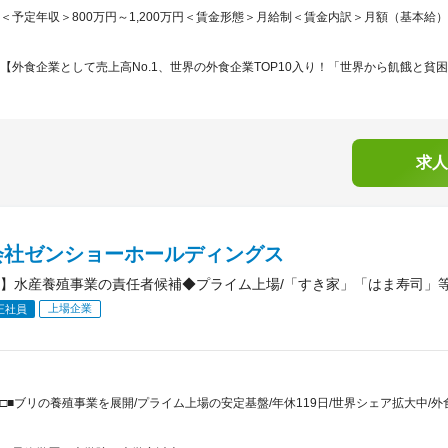
＜予定年収＞800万円～1,200万円＜賃金形態＞月給制＜賃金内訳＞月額（基本給）：370,
【外食企業として売上高No.1、世界の外食企業TOP10入り！「世界から飢餓と貧困
求人
会社ゼンショーホールディングス
】水産養殖事業の責任者候補◆プライム上場/「すき家」「はま寿司」等
上場企業
正社員
□■ブリの養殖事業を展開/プライム上場の安定基盤/年休119日/世界シェア拡大中/外