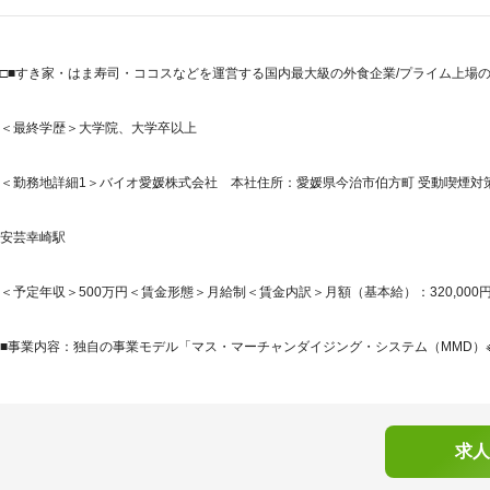
□■すき家・はま寿司・ココスなどを運営する国内最大級の外食企業/プライム上場の安
＜最終学歴＞大学院、大学卒以上
＜勤務地詳細1＞バイオ愛媛株式会社 本社住所：愛媛県今治市伯方町 受動喫煙対策
安芸幸崎駅
＜予定年収＞500万円＜賃金形態＞月給制＜賃金内訳＞月額（基本給）：320,000円＜月
■事業内容：独自の事業モデル「マス・マーチャンダイジング・システム（MMD）※
求人