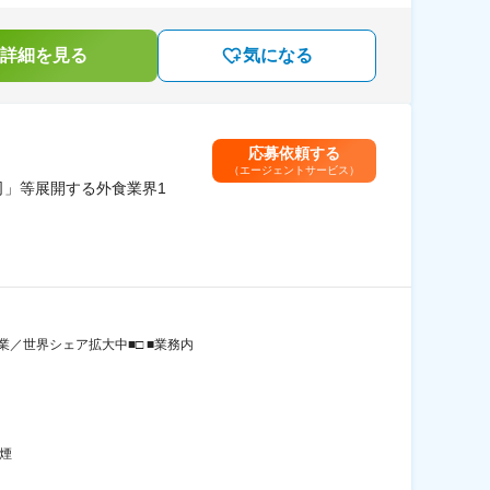
詳細を見る
気になる
応募依頼する
（エージェントサービス）
司」等展開する外食業界1
業／世界シェア拡大中■□ ■業務内
煙