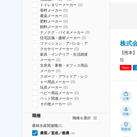
トイレタリーメーカー
(
0
)
香料メーカー
(
0
)
農薬メーカー
(
0
)
肥料メーカー
(
0
)
飼料メーカー
(
0
)
ナノテク・バイオメーカー
(
0
)
住宅設備・建材メーカー
(
0
)
株式
ファッション・アパレル・ア
クセサリーメーカー
(
0
)
【熊本】
家具・インテリア・生活雑貨
位
メーカー
(
0
)
文房具・事務・オフィス用品
New
メーカー
(
0
)
スポーツ・アウトドア・レジ
ャー用品メーカー
(
0
)
玩具メーカー
(
0
)
ベビー用品メーカー
(
0
)
ペット関連メーカー
(
0
)
仕事
その他メーカー
(
0
)
対象
職種
職種を選択
農林水産関連職
(
6
)
勤務地
農業／畜産／酪農
(
6
)