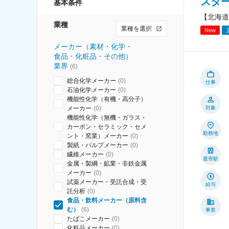
スタ
基本条件
【北海道
業種
業種を選択
New
メーカー（素材・化学・
食品・化粧品・その他）
業界
(
6
)
総合化学メーカー
(
0
)
仕事
石油化学メーカー
(
0
)
機能性化学（有機・高分子）
メーカー
(
0
)
対象
機能性化学（無機・ガラス・
カーボン・セラミック・セメ
勤務地
ント・窯業）メーカー
(
0
)
製紙・パルプメーカー
(
0
)
繊維メーカー
(
0
)
最寄駅
金属・製綱・鉱業・非鉄金属
メーカー
(
0
)
試薬メーカー・受託合成・受
給与
託分析
(
0
)
食品・飲料メーカー（原料含
む）
(
6
)
事業
たばこメーカー
(
0
)
化粧品メーカー
(
0
)