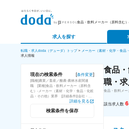
食品・飲料メーカー（原料含む）
求人を探す
詳細条件から探す
エージェ
転職・求人doda（デューダ）トップ
メーカー（素材・化学・食品
求人情報
新着求人から探す
スカウト
食品・
[
]
現在の検索条件
条件変更
求人特集から探す
パートナ
職・求
[職種]農業／畜産／酪農-農林水産関連
職 [業種]食品・飲料メーカー（原料含
食品・飲料メー
む）-メーカー（素材・化学・食品・化粧
品・その他）業界 [詳細条件](会社・職
詳細を見る
場の環境)上場企業
6
該当求人数
検索条件を保存