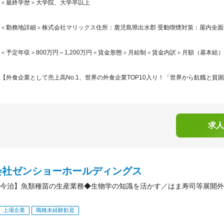
＜最終学歴＞大学院、大学卒以上
＜勤務地詳細＞株式会社マリックス住所：鹿児島県出水郡 受動喫煙対策：屋内全面
＜予定年収＞800万円～1,200万円＜賃金形態＞月給制＜賃金内訳＞月額（基本給）：370,
【外食企業として売上高No.1、世界の外食企業TOP10入り！「世界から飢餓と貧困
求人
会社ゼンショーホールディングス
今治】魚類種苗の生産業務◆生物学の知識を活かす／はま寿司等展開外食
上場企業
職種未経験歓迎