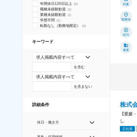
年間休日120日以上
(
6
)
対象
職種未経験歓迎
(
2
)
業種未経験歓迎
(
1
)
勤務地
学歴不問
(
1
)
転勤なし（勤務地限定）
(
0
)
給与
キーワード
事業
求人掲載内容すべて
を含む
求人掲載内容すべて
を含まない
株式
詳細条件
【愛媛・
し
休日・働き方
正社員