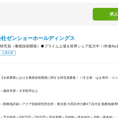
求人
会社ゼンショーホールディングス
研究員（養殖技術開発）◆プライム上場＆世界シェア拡大中！/外食No1企
上場企業
【水産事業における養殖技術開発に関する研究員募集！！/すき家・はま寿司・コ
＜最終学歴＞大学院卒以上
＜勤務地詳細＞アクア技術研究所住所：東京都 大田区仲六郷4丁目付近 勤務地最寄駅
＜予定年収＞500万円～750万円＜賃金形態＞月給制＜賃金内訳＞月額（基本給）：320,0