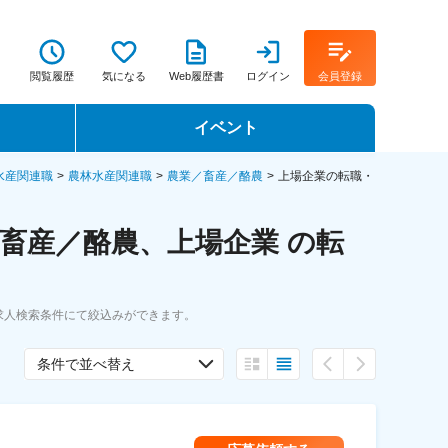
閲覧履歴
気になる
Web履歴書
ログイン
会員登録
イベント
転職イベント・転職セミナー
水産関連職
農林水産関連職
農業／畜産／酪農
上場企業の転職・
転職フェア
畜産／酪農、上場企業 の転
転職セミナー動画
求人検索条件にて絞込みができます。
条件で並べ替え