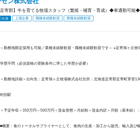
ーゼン株式会社
足寄郡】牛を育てる牧場スタッフ（繁殖・哺育・育成）◆車通勤可能◆
上場企業
職種未経験歓迎
業種未経験歓迎
正社員
～勤務地限定採用も可能／業種未経験歓迎・職種未経験歓迎です～ ※足寄旭ヶ丘牧場
学歴不問（必須資格の受験条件に準じた学歴が必要）
＜勤務地詳細＞出向先：足寄旭ヶ丘牧場株式会社住所：北海道足寄郡足寄町芽登1362-
利別駅
＜予定年収＞350万円～500万円＜賃金形態＞月給制＜賃金内訳＞月額（基本給）：200,0
■概要：食のトータルサプライヤーとして、食肉の生産・加工から販売、輸入及び輸出