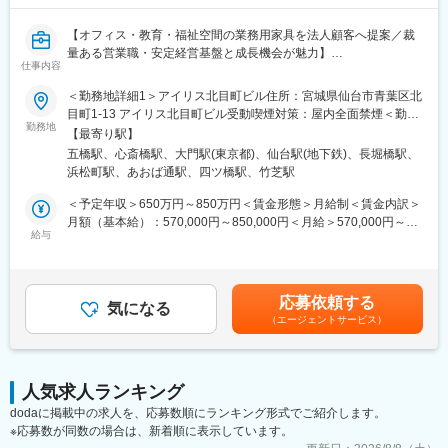
■業務の魅力
【オフィス・教育・福祉空間の業務用家具を法人顧客へ提案／裁
社会変化に対応した新しい働き方や学びの場の創造に貢献できる
量ある営業職・安定経営基盤と成長機会が魅力】
点、顧客と密接に関わりながら自身の提案が空間として形になる
仕事内容
達成感が得られる点が魅力です。
■業務概要
＜勤務地詳細1＞アイリス北目町ビル住所：宮城県仙台市青葉区北
当社は多様な法人顧客に対して、業務用家具や空間デザインの提
目町1-13 アイリス北目町ビル受動喫煙対策：屋内全面禁煙＜勤務
■教育体制
案営業を行います。主に既存顧客からのお問合せ対応や、業界誌
勤務地
地詳細2＞心斎橋オフィス住所：大阪府大阪市中央区東心斎橋1-
OJTを中心に3～4ヶ月の研修や中途入社者向けの集合研修、e-
【最寄り駅】
などから得た大規模案件の関係構築が中心ですが、関東・関西圏
20-16 アイリス心斎橋ビル受動喫煙対策：屋内全面禁煙＜勤務地
learning、通信教育補助など学びの機会が充実し、資格取得支援
五橋駅、心斎橋駅、大門駅(東京都)、仙台駅(地下鉄)、長堀橋駅、
の勤務地希望の方には新規開拓も含めた営業活動を担当します。
詳細3＞東京本部 住所：東京都港区浜松町二丁目3番1 日本生命
や優良社員向け海外研修も用意されています。
浜松町駅、あおば通駅、四ツ橋駅、竹芝駅
浜松町クレアタワー19階 勤務地最寄駅：JR・東京モノレール線／
■業務詳細
浜松町駅受動喫煙対策：屋内全面禁煙変更の範囲：会社の定める
＜予定年収＞650万円～850万円＜賃金形態＞月給制＜賃金内訳＞
■想定されるキャリアパス
官公庁、企業、学校、福祉法人への業務用家具・什器の営業、ま
事業所
月額（基本給）：570,000円～850,000円＜月給＞570,000円～
エリア営業の経験を積んだ後、希望や実績次第で総合職やマネジ
た不動産管理会社やデベロッパーへの提案、入札対応を行いま
給与
850,000円＜昇給有無＞有＜残業手当＞有＜給与補足＞■賞与：年
メント職などへのキャリアアップも可能です。
す。建物の新設や増改築のタイミングに合わせて図面を確認し、
2回■昇給：年1回※経験やスキルを考慮して決定します。賃金はあ
顧客のニーズや予算を把握しながら最適な提案を実施。購買部や
くまでも目安の金額であり、選考を通じて上下する可能性があり
■企業の特徴/魅力
物流部、工事店など社内外の関係者と連携して案件を進め、代理
ます。月給(月額)は固定手当を含めた表記です。
グループの流通・生産・商品開発力を活かし、顧客や時代のニー
応募依頼する
店や商社への商品紹介や提案サポートも担当します。
気になる
ズに応じて新たな価値を創造。挑戦と成長を後押しする社風と安
（エージェントサービス）
定した経営基盤、多様な福利厚生が整っています。
■扱うサービス
オフィス家具、教育・福祉・ホテル向け家具など自社製品を幅広
変更の範囲：会社の定める業務
く提案。空間設計やトータルコーディネートにも携わり、顧客課
人気求人ランキング
題に応じて最適なソリューションを提供します。
dodaに掲載中の求人を、応募数順にランキング形式でご紹介します。
※応募数が同数の場合は、新着順に表示しています。
■組織構成