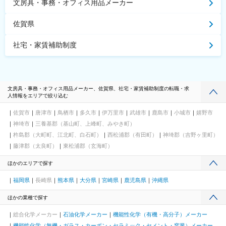
文房具・事務・オフィス用品メーカー
佐賀県
社宅・家賃補助制度
文房具・事務・オフィス用品メーカー、佐賀県、社宅・家賃補助制度の転職・求
人情報をエリアで絞り込む
佐賀市
唐津市
鳥栖市
多久市
伊万里市
武雄市
鹿島市
小城市
嬉野市
神埼市
三養基郡（基山町、上峰町、みやき町）
杵島郡（大町町、江北町、白石町）
西松浦郡（有田町）
神埼郡（吉野ヶ里町）
藤津郡（太良町）
東松浦郡（玄海町）
ほかのエリアで探す
福岡県
長崎県
熊本県
大分県
宮崎県
鹿児島県
沖縄県
ほかの業種で探す
総合化学メーカー
石油化学メーカー
機能性化学（有機・高分子）メーカー
機能性化学（無機・ガラス・カーボン・セラミック・セメント・窯業）メーカー