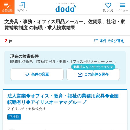
会員登録
ログイン
気になる
メニュー
文房具・事務・オフィス用品メーカー、佐賀県、社宅・家
賃補助制度
の転職・求人検索結果
2
条件で並び替え
件
現在の検索条件
[勤務地]佐賀県 [業種]文房具・事務・オフィス用品メーカー-メーカー（素材・化学・食品・化粧品・その他）業界 [詳細条件](待遇・福利厚生)社宅・家賃補助制度
新着求人をいつでもチェック
条件の変更
この条件を保存
法人営業◆オフィス・教育・福祉の業務用家具◆全国
転勤有り◆アイリスオーヤマグループ
アイリスチトセ株式会社
正社員