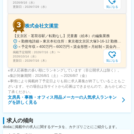
2026/9/16（水）
気になる
更新日：
2026/7/29（水）
株式会社文溪堂
【文京区・茗荷谷駅／転勤なし】児童書（絵本）の編集業務
＜勤務地詳細＞東京本社住所：東京都文京区大塚3‐16‐12 勤務地最寄駅：地下鉄丸の内線／茗荷谷駅受動喫煙対策：屋内全面禁煙
＜予定年収＞400万円～600万円＜賃金形態＞月給制＜賃金内訳＞月額（基本給）：275,000円～350,000円＜月給＞275,000円～350,000円＜昇給有無＞有＜残業手当＞有＜給与補足＞■昇給：年1回（4月） ■賞与：年2回（6月・12月）賃金はあくまでも目安の金額であり、選考を通じて上下する可能性があります。月給(月額)は固定手当を含めた表記です。
掲載予定期間：
2026/7/16（木）
〜
2026/10/14（水）
気になる
更新日：
2026/7/16（木）
※求人応募数の多い順にランキングしています（非公開求人は除く）。
※集計対象期間：2026/8/1（土）～2026/8/7（金）
※事情により掲載終了予定日よりも前に求人募集が終了していることもご
ざいます。その場合は当サイトから応募はできませんので、あらかじめご
了承ください。
文房具・事務・オフィス用品メーカー
の人気求人ランキン
グを詳しく見る
求人の傾向
dodaに掲載中の求人に関するデータを、カテゴリごとにご紹介します。