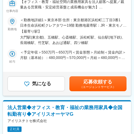
【オフィス・教育・福祉空間の業務用家具を法人顧客へ提案／裁
量ある営業職・安定経営基盤と成長機会が魅力】
仕事内容
■業務概要
＜勤務地詳細1＞東京本部 住所：東京都港区浜松町二丁目3番1
当社は多様な法人顧客に対して、業務用家具や空間デザインの提
日本生命浜松町クレアタワー19階 勤務地最寄駅：JR・東京モノレ
案営業を行います。主に既存顧客からのお問合せ対応や、業界誌
勤務地
ール線／浜松町駅受動喫煙対策：屋内全面禁煙＜勤務地詳細2＞ア
【最寄り駅】
などから得た大規模案件の関係構築が中心ですが、関東・関西圏
イリス北目町ビル住所：宮城県仙台市青葉区北目町1-13 アイリス
大門駅(東京都)、五橋駅、心斎橋駅、浜松町駅、仙台駅(地下鉄)、
の勤務地希望の方には新規開拓も含めた営業活動を担当します。
北目町ビル受動喫煙対策：屋内全面禁煙＜勤務地詳細3＞心斎橋オ
長堀橋駅、竹芝駅、あおば通駅、四ツ橋駅
フィス住所：大阪府大阪市中央区東心斎橋1-20-16 アイリス心斎
■業務詳細
橋ビル受動喫煙対策：屋内全面禁煙変更の範囲：会社の定める事
＜予定年収＞550万円～650万円＜賃金形態＞月給制＜賃金内訳＞
官公庁、企業、学校、福祉法人への業務用家具・什器の営業、ま
業所
月額（基本給）：480,000円～570,000円＜月給＞480,000円～
た不動産管理会社やデベロッパーへの提案、入札対応を行いま
給与
570,000円＜昇給有無＞有＜残業手当＞有＜給与補足＞■賞与：年
す。建物の新設や増改築のタイミングに合わせて図面を確認し、
2回■昇給：年1回※経験やスキルを考慮して決定します。賃金はあ
顧客のニーズや予算を把握しながら最適な提案を実施。購買部や
くまでも目安の金額であり、選考を通じて上下する可能性があり
物流部、工事店など社内外の関係者と連携して案件を進め、代理
ます。月給(月額)は固定手当を含めた表記です。
応募依頼する
店や商社への商品紹介や提案サポートも担当します。
気になる
（エージェントサービス）
■扱うサービス
オフィス家具、教育・福祉・ホテル向け家具など自社製品を幅広
く提案。空間設計やトータルコーディネートにも携わり、顧客課
法人営業◆オフィス・教育・福祉の業務用家具◆全国
題に応じて最適なソリューションを提供します。
転勤有り◆アイリスオーヤマG
■組織構成
アイリスチトセ株式会社
営業部門はエリアごとに構成され、若手からベテランまで幅広い
正社員
社員がチームで協力しながら案件を推進します。