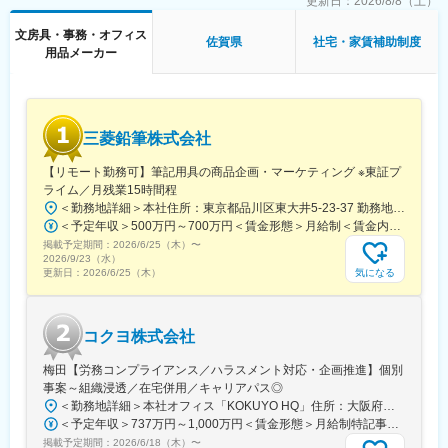
営業部門はエリアごとに構成され、若手からベテランまで幅広い
更新日：
2026/8/8（土）
社員がチームで協力しながら案件を推進します。
文房具・事務・オフィス
佐賀県
社宅・家賃補助制度
用品メーカー
■業務の魅力
社会変化に対応した新しい働き方や学びの場の創造に貢献できる
点、顧客と密接に関わりながら自身の提案が空間として形になる
達成感が得られる点が魅力です。
三菱鉛筆株式会社
■教育体制
OJTを中心に3～4ヶ月の研修や中途入社者向けの集合研修、e-
【リモート勤務可】筆記用具の商品企画・マーケティング ※東証プ
learning、通信教育補助など学びの機会が充実し、資格取得支援
ライム／月残業15時間程
や優良社員向け海外研修も用意されています。
＜勤務地詳細＞本社住所：東京都品川区東大井5-23-37 勤務地最寄駅：大井町/りんかい/京浜東北線／大井町駅受動喫煙対策：屋内全面禁煙変更の範囲：無
＜予定年収＞500万円～700万円＜賃金形態＞月給制＜賃金内訳＞月額（基本給）：300,000円～370,000円＜月給＞300,000円～370,000円＜昇給有無＞有＜残業手当＞有＜給与補足＞■賞与あり：年2回■残業手当（残業時間に応じて別途支給）賃金はあくまでも目安の金額であり、選考を通じて上下する可能性があります。月給(月額)は固定手当を含めた表記です。
■想定されるキャリアパス
掲載予定期間：
2026/6/25（木）
〜
エリア営業の経験を積んだ後、希望や実績次第で総合職やマネジ
2026/9/23（水）
メント職などへのキャリアアップも可能です。
気になる
更新日：
2026/6/25（木）
■企業の特徴/魅力
グループの流通・生産・商品開発力を活かし、顧客や時代のニー
コクヨ株式会社
ズに応じて新たな価値を創造。挑戦と成長を後押しする社風と安
定した経営基盤、多様な福利厚生が整っています。
梅田【労務コンプライアンス／ハラスメント対応・企画推進】個別
事案～組織浸透／在宅併用／キャリアパス◎
変更の範囲：会社の定める業務
＜勤務地詳細＞本社オフィス「KOKUYO HQ」住所：大阪府大阪市北区大深町5番54号 グラングリーン大阪 パークタワー 14階勤務地最寄駅：JR線／大阪駅受動喫煙対策：屋内全面禁煙変更の範囲：会社の定める事業所（リモートワーク含む）
＜予定年収＞737万円～1,000万円＜賃金形態＞月給制特記事項無し＜賃金内訳＞月額（基本給）：390,000円～600,000円＜月給＞390,000円～600,000円＜昇給有無＞有＜残業手当＞有＜給与補足＞※前職の経験／スキル等を考慮して決定します賃金はあくまでも目安の金額であり、選考を通じて上下する可能性があります。月給(月額)は固定手当を含めた表記です。
掲載予定期間：
2026/6/18（木）
〜