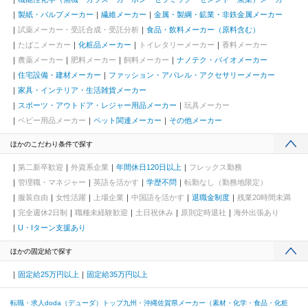
製紙・パルプメーカー
繊維メーカー
金属・製綱・鉱業・非鉄金属メーカー
試薬メーカー・受託合成・受託分析
食品・飲料メーカー（原料含む）
たばこメーカー
化粧品メーカー
トイレタリーメーカー
香料メーカー
農薬メーカー
肥料メーカー
飼料メーカー
ナノテク・バイオメーカー
住宅設備・建材メーカー
ファッション・アパレル・アクセサリーメーカー
家具・インテリア・生活雑貨メーカー
スポーツ・アウトドア・レジャー用品メーカー
玩具メーカー
ベビー用品メーカー
ペット関連メーカー
その他メーカー
ほかのこだわり条件で探す
第二新卒歓迎
外資系企業
年間休日120日以上
フレックス勤務
管理職・マネジャー
英語を活かす
学歴不問
転勤なし（勤務地限定）
服装自由
女性活躍
上場企業
中国語を活かす
退職金制度
残業20時間未満
完全週休2日制
職種未経験歓迎
土日祝休み
原則定時退社
海外出張あり
U・Iターン支援あり
ほかの固定給で探す
固定給25万円以上
固定給35万円以上
転職・求人doda（デューダ）トップ
九州・沖縄
佐賀県
メーカー（素材・化学・食品・化粧