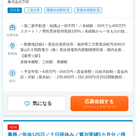
・営業自身が刃物等の消耗品交換やスライドの詰まり除去など簡
株式会社TVE
単な修理を実施します。専門的な修理はサービス対応部門等に依
正社員
上場企業
職種未経験歓迎
業種未経験歓迎
頼するので安心です。
・お客様とか関係性を築ける方は活躍が期待されます。
～第二新卒歓迎・知識は一切不問！／未経験・20代でも400万円
■取扱い製品
スタート！／男性育休取得実績100%／未経験から一生ものの技術
食肉加工機械（スライサー、ミンチ機、真空包装機など）
仕事内容
が身につく／業界トップクラス／100年先まで無くならない仕事
～
＜勤務地詳細1＞美浜出張所住所：福井県三方郡美浜町丹生66川
■営業先
坂山5-3 関西電力（株）美浜発電所内受動喫煙対策：屋内全面禁
食肉加工を必要とする食品工場ほか、スーパーや飲食店、精肉店
★手厚い教育体制★
勤務地
煙＜勤務地詳細2＞大飯出張所住所：福井県大飯郡おおい町大島
になります。既存のお客様を担当頂きます。
【最寄り駅】
・文系出身や社会人経験が浅い方も多数活躍中！
19-2 関西電力(株)大飯発電所内受動喫煙対策：屋内全面禁煙＜勤
若狭本郷駅、三松駅、青郷駅
・工具の名前から仕事の流れまで、基礎から丁寧に教育
務地詳細3＞高浜出張所住所：福井県大飯郡高浜町田ノ浦1 関西電
■営業要素
・施工管理の知識や業界経験は一切不問！
力（株）高浜発電所内受動喫煙対策：屋内全面禁煙
＜予定年収＞438万円～544万円＜賃金形態＞日給月給制＜賃金内
目標数字は付きますがノルマはなく、修理の際に適切に交換部品
訳＞月額（基本給）：235,900円～292,300円/月20日間勤務想定
の新品提案や寿命をみて新製品を提案できれば達成できる目標と
～手に職が就く～
給与
＜想定月額＞235,900円～292,300円＜昇給有無＞有＜残業手当＞
なります。
・発電所・大型プラント工事の施工管理スキルが身につく
有＜給与補足＞■昇給：年1回（4月）※人事評価規程による■賞
・将来は発電所工事の中核人材として活躍可能
与：年2回（6月・12月）※前年実績3.8ヶ月賃金はあくまでも目安
■働きやすさ
の金額であり、選考を通じて上下する可能性があります。月給(月
年間休日121日＋有給5日の義務取得、加えて複数の特別休暇をご
応募依頼する
◎働き方も整う！◎
気になる
額)は固定手当を含めた表記です。
使用いただけますので、メリハリのある就業が可能です。
（エージェントサービス）
・残業月10時間程度（繁忙期40ｈ）
・採用強化により一人ひとりの業務負荷軽減を推進中
■土日の急な呼び出し
・有給消化率70％超（10日以上）／平均勤続年数16.2年
土曜日に交代で電話当番をしており安心して休日をお過ごし頂け
・男性育休取得実績100％
ます。
NEW
事務／年休125日／土日祝休み／賞与実績5カ月分／残
■業務内容：