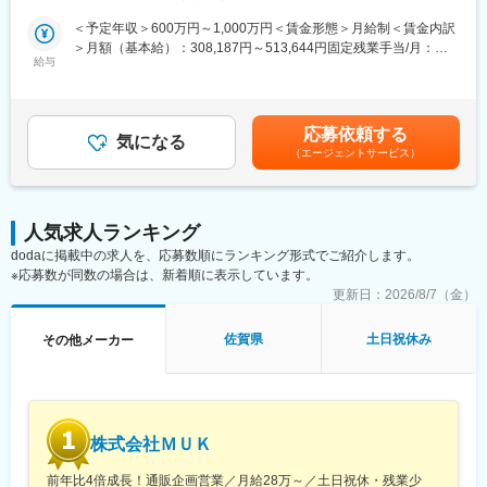
内部監査室を設置いたします。これに伴い、内部監査体制の構築
から運用まで一貫して担っていただける人材を採用することにな
＜予定年収＞600万円～1,000万円＜賃金形態＞月給制＜賃金内訳
りました。
＞月額（基本給）：308,187円～513,644円固定残業手当/月：
内部監査室の初期メンバーとして、J-SOX対応・内部監査・リス
給与
120,384円～200,642円（固定残業時間30時間0分/月）超過した時
ク管理の体制をゼロから構築し、上場準備を実務面から支える役
間外労働の残業手当は追加支給＜月給＞428,571円～714,286円
割を担っていただきます。日本本社のみならず、インド・フィリ
（一律手当を含む）＜昇給有無＞有＜残業手当＞有＜給与補足＞※
ピン子会社を含むグローバル拠点が監査対象となります。
提示する等級によっては、役職手当を別途支給※月30時間を超え
応募依頼する
気になる
る時間外労働分、休日および深夜労働分についての割増賃金は追
（エージェントサービス）
■業務内容
加で支給※昇給機会年1回、賞与年1回賃金はあくまでも目安の金
・J-SOX対応：日本本社および国内外子会社の財務報告に係る内
額であり、選考を通じて上下する可能性があります。月給(月額)は
部統制の評価・文書化（外部専門家および関係部門と連携し、ゼ
固定手当を含めた表記です。
ロからの体制構築を含む）
人気求人ランキング
・内部監査：年間監査計画の策定および実施（対象：日本本社・
dodaに掲載中の求人を、応募数順にランキング形式でご紹介します。
インド子会社・フィリピン子会社・その他EOR拠点を含む全グル
※応募数が同数の場合は、新着順に表示しています。
ープ）
・リスク管理：グループ全体のリスク管理状況の評価・モニタリ
更新日：
2026/8/7（金）
ング
・コンプライアンス・リスク管理委員会の事務局業務
佐賀県
土日祝休み
その他メーカー
・監査役との連携・監査役監査の実施支援
・海外拠点への往査（年4回程度、各1週間。インド・フィリピン
が主な対象）
・業務プロセスの透明性確保・改善提言（内部調査・ヒアリング
を通じた不明瞭なプロセスの特定、リスク評価、および経営層へ
株式会社ＭＵＫ
の報告・改善提言）
※レポートラインはCEOとなります。
前年比4倍成長！通販企画営業／月給28万～／土日祝休・残業少