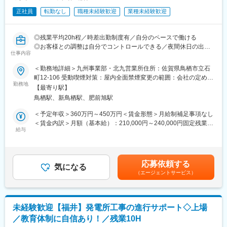
正社員
転勤なし
職種未経験歓迎
業種未経験歓迎
◎残業平均20h程／時差出勤制度有／自分のペースで働ける
◎お客様との調整は自分でコントロールできる／夜間休日の出勤
仕事内容
は少なめ
＜勤務地詳細＞九州事業部・北九営業所住所：佐賀県鳥栖市立石
■業務概要
町12-106 受動喫煙対策：屋内全面禁煙変更の範囲：会社の定める
既存の食品工場やスーパー、飲食店、精肉店などの既存顧客を中
勤務地
事業所
【最寄り駅】
心に、新しい製品や部品の提案を行うルート技術営業を担当いた
鳥栖駅、新鳥栖駅、肥前旭駅
だきます。営業だけではなく製品の簡単な修理も行って頂きま
す。
＜予定年収＞360万円～450万円＜賃金形態＞月給制補足事項なし
＜賃金内訳＞月額（基本給）：210,000円～240,000円固定残業手
■業務詳細
給与
当/月：35,000円～40,000円（固定残業時間20時間0分/月）超過し
・食品機械の販売・アフターフォロー・定期的な訪問活動
た時間外労働の残業手当は追加支給＜月給＞245,000円～280,000
・自社製品に関わらず食品機械全般（主に畜産関係）の営業・提
円（一律手当を含む）＜昇給有無＞有＜残業手当＞有＜給与補足
案
＞※上記は最低保証額。前職・経験を考慮し、当社規程に準じ決
応募依頼する
・納品やアフターフォロー
気になる
定。■昇給：年1回（4月）■賞与：年2回（7月、12月）※営業職の
（エージェントサービス）
・簡単な機械メンテナンス
み20時間のみなし残業（固定残業）代を支給・10時間でも20時間
・定期的に巡回訪問・新規営業活動
分を支給賃金はあくまでも目安の金額であり、選考を通じて上下
する可能性があります。月給(月額)は固定手当を含めた表記です。
■業務内容の補足
未経験歓迎【福井】発電所工事の進行サポート◇上場
・サービス対応部門等に相談・同行等のサポートをしてもらいな
／教育体制に自信あり！／残業10H
がら技術を少しずつ身に着けて頂きます。