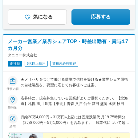
市、山形県山形市、福島県郡山市※マイカー通勤OK（勤務地によ
(京都府)、馬喰横山駅、大阪上本町駅、浜町駅
・発電所ではバルブが「制御・ブレーキ」の役割を担う重要設備
る）※受動喫煙対策あり
・高い品質基準が求められる分野で、長年にわたり高評価
気になる
応募する
・国内500件以上、海外30か国以上の納入実績
・海外需要の拡大により、今後も事業成長を継続予定
メーカー営業／業界シェアTOP・時差出勤有・賞与4.7
カ月分
タニコー株式会社
正社員
5名以上採用
業種未経験歓迎
★メリハリをつけて働ける環境で信頼を築ける★業界シェア屈指
の自社製品を、要望に応じてお客様へご提案。
仕事内容
応募時に、現在募集している営業所よりご選択ください。【北海
道】札幌 旭川 釧路【東北】青森 八戸 仙台 酒田 盛岡 水沢 秋田 福
勤務地
島 郡山【関東】高崎 宇都宮 つくば 千葉 柏 東京 城北 城東 品川 池
袋 大宮 越谷 厚木 横浜【北陸】金沢、福井、富山【東海】名古屋
月給20万4,000円～31万円※上記には固定残業代 月19.75時間分
三河 浜松 三重 静岡【北信越】新潟 長野【関西】大阪 神戸 京都
（2万8,000円～5万1,000円）を含みます。 残業代について超過
滋賀【中国・四国・九州】広島 高松 徳島 松山 高知 山口 岡山 松
給与
分は別途支給します。 【入社時の月収例】九州事業部／30歳・
江 福岡 北九州 佐賀 熊本◎下記営業所は採用強化中です。名古
月収26万5000円北海道事業部／36歳・月収30万7000円東北事業
屋、徳島◎状況に応じて直行直帰可能◎車、バイク、自転車通勤