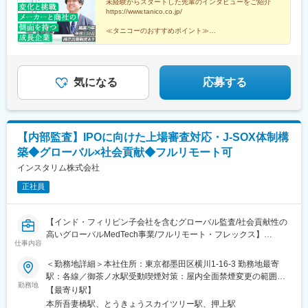
部／38歳・月収29万2000円
未経験からスタートした先輩のインタビューをご紹介
OK（条件有）※採用ホームページをリニューアルしました。会
https://www.tanico.co.jp/
社・仕事理解にお役立てください。https://www.tanico.co.jp/
≪タニコーのおすすめポイント≫
■創業80年の老舗メーカー！
■働きやすさ◎！全国募集・時差出勤OK・年休130日！
気になる
応募する
【内部監査】IPOに向けた上場審査対応・J-SOX体制構
築◆グローバル×社会貢献◆フルリモート可
インスタリム株式会社
正社員
【インド・フィリピン子会社を含むグローバル監査/社会貢献性の
高いグローバルMedTech事業/フルリモート・フレックス】
仕事内容
■募集背景
＜勤務地詳細＞本社住所：東京都墨田区横川1-16-3 勤務地最寄
同社は義足・義肢装具を開発・提供するグローバルMedTech企業
駅：各線／御茶ノ水駅受動喫煙対策：屋内全面禁煙変更の範囲：
として、現在東証上場（IPO）に向けた準備を進めております。
勤務地
会社の定める事業所（リモートワーク含む）
【最寄り駅】
上場審査対応およびJ-SOX体制の構築を目的として、今回初めて
本所吾妻橋駅、とうきょうスカイツリー駅、押上駅