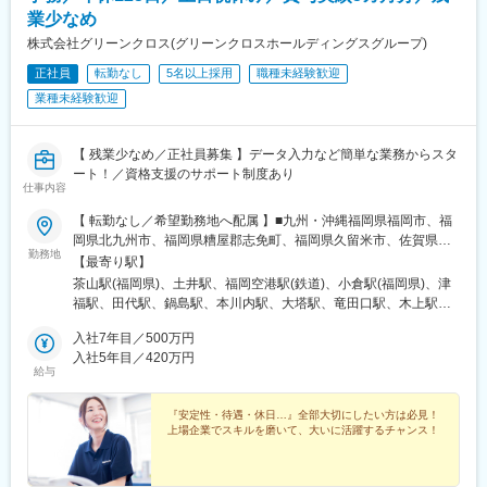
■やりがい
施工管理エンジニアとして、当社の大型高温高圧バルブを通じ、
業少なめ
機械は一度納入すると買い替えがあまりない為、お客様と長いお
発電所の点検・メンテナンス工事を安全・円滑に進める管理業務
株式会社グリーンクロス(グリーンクロスホールディングスグループ)
付き合いになります。お困りごとを解決し感謝されることが日常
をお任せします。
茶飯事です。大きなやりがいに繋がります。
正社員
転勤なし
5名以上採用
職種未経験歓迎
発電所を支え、日本のインフラを守る社会貢献性の高い仕事で
す。
業種未経験歓迎
■入社後
＜具体的には＞
まずは先輩の同行からスタートし製品の仕組みやメンテナンス技
・工事現場での工程・安全・品質管理
術は研修・同行を通して学んで頂きます。
・工事計画書、各種記録・報告書の作成
【 残業少なめ／正社員募集 】データ入力など簡単な業務からスタ
・電力会社との打ち合わせ・調整業務
ート！／資格支援のサポート制度あり
■資格取得について
仕事内容
・協力会社や作業員の管理・指示
入社後、お任せする業務によっては中型免許、フォークリフト免
※ご自身で工事作業を行うことはありません
【 転勤なし／希望勤務地へ配属 】■九州・沖縄福岡県福岡市、福
許の取得が必要となる場合がございます。なお、資格取得にかか
岡県北九州市、福岡県糟屋郡志免町、福岡県久留米市、佐賀県佐
る費用は会社負担となりますのでご安心ください。
★やりがい★
勤務地
賀市、佐賀県鳥栖市、長崎県西彼杵郡長与町、長崎県佐世保市、
【最寄り駅】
・電気というライフラインを支える責任ある仕事
熊本県熊本市、熊本県球磨郡あさぎり町、大分県大分市、宮崎県
変更の範囲：会社の定める業務
茶山駅(福岡県)、土井駅、福岡空港駅(鉄道)、小倉駅(福岡県)、津
・点検工事完了後、発電所が無事稼働した瞬間の達成感
宮崎市、鹿児島県鹿児島市、鹿児島県鹿屋市、沖縄県浦添市、沖
福駅、田代駅、鍋島駅、本川内駅、大塔駅、竜田口駅、木上駅、
・社会に必要とされ続ける、安定性の高い仕事です
縄県名護市 ■中国山口県山口市、山口県岩国市、山口県下関市、
古国府駅、蓮ケ池駅、広木駅、宮ケ浜駅、浦添前田駅、てだこ浦
広島県広島市、広島県福山市、岡山県岡山市、鳥取県鳥取市、鳥
入社7年目／500万円
西駅、新山口駅、岩国駅、幡生駅、梅林駅(広島県)、福山駅、東
■教育体制（一例）
取県境港市、島根県松江市 ■四国愛媛県松山市、香川県高松市、
入社5年目／420万円
山・おかでんミュージアム駅、鳥取駅、高松町駅、朝日ケ丘駅、
社内教育システムもあり、計画的に技能習得できる体制です！
給与
徳島県徳島市、高知県高知市 ■東海愛知県名古屋市、三重県四日
伊予和気駅、林道駅、阿波富田駅、旭町一丁目駅、今池駅(愛知
◎入社後：発電所・安全管理の基礎を習得
市市、静岡県静岡市、静岡県浜松市、岐阜県羽島市 ■関西大阪府
県)、阿倉川駅、古庄駅、天竜川駅、南宿駅、鶴橋駅、鳳駅、医療
◎その後：先輩社員の同行で現場を学習
大阪市、大阪府堺市、兵庫県神戸市、兵庫県姫路市、奈良県奈良
『安定性・待遇・休日…』全部大切にしたい方は必見！
センター駅、英賀保駅、帯解駅、竹田駅(京都府)、東日本橋駅、鷲
◎半年～：先輩のサポートを受けながら業務を担当
上場企業でスキルを磨いて、大いに活躍するチャンス！
市、京都府京都市 ■関東東京都中央区、埼玉県川口市、埼玉県久
宮駅、鉄道博物館駅、鳩ケ谷駅、大倉山駅(神奈川県)、南橋本駅、
喜市、埼玉県さいたま市、神奈川県横浜市、神奈川県相模原市、
本千葉駅、南仙台駅、陸前豊里駅、蛇田駅、北山形駅、郡山富田
■当社の特徴／魅力
千葉県千葉市 ■東北宮城県仙台市、宮城県登米市、宮城県石巻
駅、木太東口駅、千種駅、桃谷駅、計算科学センター駅、伏見駅
・高温高圧対応の大型バルブを手掛ける、国内有数メーカー