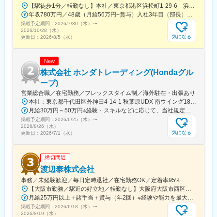
【駅徒歩1分／転勤なし】本社／東京都港区浜松町1-29-6 浜松町セントラルビル2階＜アクセス＞・都営地下鉄都営浅草線「大門駅」より徒歩1分・JR山手線「浜松町駅」より徒歩2分※受動喫煙対策：屋内禁煙
■事業内容
年収780万円／48歳（月給56万円+賞与）入社3年目（部長） 年収525万円／28歳（月給37.5万円+賞与）入社3年目（課長）
世界には、義肢装具を購入できない人が9千万人も存在していま
掲載予定期間：
2026/7/30（木）
〜
す。同社はこの社会課題を「３Dプリンティング × AIテクノロジ
2026/10/28（水）
ー」という新技術で解決することを目指すスタートアップ企業
気になる
更新日：
2026/8/5（水）
で、JETRO「日ASEAN新産業創出実証事業」や東京大学IPC「起
業支援プログラム」などに相次いで採択されて注目いただいてい
New
ます。現在、フィリピン・インドで活動中ですが、、アジア・ア
フリカの各国での事業も進行中です。
株式会社 ホンダトレーディング(Hondaグル
ープ)
変更の範囲：会社の定める業務
営業総合職／在宅勤務／フレックスタイム制／海外駐在・出張あり
本社：東京都千代田区外神田4-14-1 秋葉原UDX 南ウイング18階アクセス：JR・TX・日比谷線「秋葉原駅」より徒歩3分受動喫煙対策：屋内全面禁煙★リモートワーク利用率：30.6％（月の50％まで利用可能）★海外駐在率：20.4％（入社5年目までに50％以上が海外駐在・出張を経験）※どちらも2026年3月時点
月給30万円～50万円※経験・スキルなどに応じて、当社規定により決定します。
掲載予定期間：
2026/6/25（木）
〜
2026/8/26（水）
気になる
更新日：
2026/7/1（水）
締切間近
渡辺泰株式会社
事務／未経験歓迎／毎日定時退社／在宅勤務OK／定着率95%
【大阪市勤務／駅近の好立地／転勤なし】大阪府大阪市西区千代崎2-1-40＜アクセス＞大阪メトロ「ドーム前千代崎」駅出口2から徒歩約1分阪神なんば線「ドーム前駅」出口1から徒歩約3分各線「九条」駅出口2_aから徒歩約6分※受動喫煙対策：屋内全面禁煙
月給25万円以上＋諸手当＋賞与（年2回）※経験や能力を最大限に考慮します。※残業代は全額支給します。
掲載予定期間：
2026/6/18（木）
〜
2026/8/19（水）