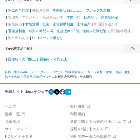
第二新卒歓迎
外資系企業
年間休日120日以上
フレックス勤務
管理職・マネジャー
英語を活かす
学歴不問
転勤なし（勤務地限定）
服装自由
女性活躍
社宅・家賃補助制度
上場企業
中国語を活かす
退職金制度
残業20時間未満
完全週休2日制
職種未経験歓迎
原則定時退社
海外出張あり
U・Iターン支援あり
ほかの固定給で探す
固定給25万円以上
固定給35万円以上
転職・求人doda（デューダ）トップ
九州・沖縄
佐賀県
メーカー（素材・化学・食品・化粧
品・その他）業界
その他メーカー
土日祝休みの転職・求人情報
転職サイト dodaをシェア
ヘルプ
会社概要
拠点一覧
利用規約
免責事項
通信に関する情報の利用について
サイトマップ
採用を検討中の方へ
PCサイトを見る
利用者データの外部送信