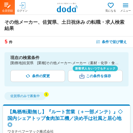
会員登録
ログイン
気になる
メニュー
その他メーカー、佐賀県、土日祝休み
の転職・求人検索
結果
5
条件で並び替え
件
現在の検索条件
[勤務地]佐賀県 [業種]その他メーカー-メーカー（素材・化学・食品・化粧品・その他）業界 [詳細条件](休日・働き方)土日祝休み
新着求人をいつでもチェック
条件の変更
この条件を保存
佐賀県
のみで募集中
【鳥栖/転勤無し】『ルート営業（＋一部メンテ）』◇
国内シェアトップ食肉加工機／決め手は社風と居心地
◎
ワタナベフーマック株式会社