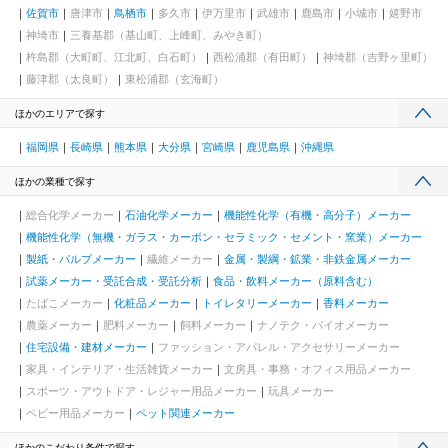
佐賀市
唐津市
鳥栖市
多久市
伊万里市
武雄市
鹿島市
小城市
嬉野市
神埼市
三養基郡（基山町、上峰町、みやき町）
杵島郡（大町町、江北町、白石町）
西松浦郡（有田町）
神埼郡（吉野ヶ里町）
藤津郡（太良町）
東松浦郡（玄海町）
ほかのエリアで探す
福岡県
長崎県
熊本県
大分県
宮崎県
鹿児島県
沖縄県
ほかの業種で探す
総合化学メーカー
石油化学メーカー
機能性化学（有機・高分子）メーカー
機能性化学（無機・ガラス・カーボン・セラミック・セメント・窯業）メーカー
製紙・パルプメーカー
繊維メーカー
金属・製綱・鉱業・非鉄金属メーカー
試薬メーカー・受託合成・受託分析
食品・飲料メーカー（原料含む）
たばこメーカー
化粧品メーカー
トイレタリーメーカー
香料メーカー
農薬メーカー
肥料メーカー
飼料メーカー
ナノテク・バイオメーカー
住宅設備・建材メーカー
ファッション・アパレル・アクセサリーメーカー
家具・インテリア・生活雑貨メーカー
文房具・事務・オフィス用品メーカー
スポーツ・アウトドア・レジャー用品メーカー
玩具メーカー
ベビー用品メーカー
ペット関連メーカー
ほかのこだわり条件で探す