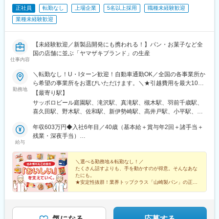
正社員
転勤なし
上場企業
5名以上採用
職種未経験歓迎
■扱うサービス
LED照明、エアソリューション、映像ソリューション、建築資
業種未経験歓迎
材、スポーツ・ストア・IoTソリューション、オフィス家具など多
数。グループ全体のシナジーを活かし、顧客ごとに最適な組み合
わせ提案が可能です。
【未経験歓迎／新製品開発にも携われる！】パン・お菓子など全
国の店舗に並ぶ「ヤマザキブランド」の生産
仕事内容
■組織構成
既存顧客7割、新規開拓3割。360度評価の実力主義で、若手でも
＼転勤なし！U・Iターン歓迎！自動車通勤OK／全国の各事業所か
早期にマネジメントやプレイングマネージャーとして活躍できる
ら希望の事業所をお選びいただけます。＼★引越費用を最大10万
機会があります。
勤務地
円まで補助！／「新しい場所で働きたい」という方を応援しま
【最寄り駅】
す！入社に伴う転居が必要な場合は、引越費用を最大10万円まで
サッポロビール庭園駅、滝沢駅、真滝駅、槻木駅、羽前千歳駅、
■業務の魅力
会社が補助。新生活のスタートをサポートします！制度の詳細に
喜久田駅、野木駅、佐和駅、新伊勢崎駅、高井戸駅、小平駅、新
「メーカー＋ベンダー」機能を持つ当社ならではのスピード感あ
ついては、お気軽にご相談ください！
秋津駅、北松戸駅、松戸新田駅、千葉みなと駅、国吉駅、八木崎
る商品開発や提案が可能。
年収603万円◆入社6年目／40歳（基本給＋賞与年2回＋諸手当＋
駅、新座駅、東戸塚駅、鴨居駅、平塚駅、小杉駅、荻川駅、宮内
残業・深夜手当）
駅(新潟県)、春江駅、屋代高校前駅、小井川駅、小田井駅、三河安
■教育体制
給与
年収499万円◆入社1年目／35歳（基本給＋賞与年2回＋諸手当＋
城駅、関駅(三重県)、浜松駅、岸辺駅、河内松原駅、井原里駅、喜
入社後は商品知識・事業理解・提案研修など充実。未経験分野で
残業・深夜手当）
志駅、伊勢田駅、向島駅、西神中央駅、溝口駅、総社駅、河戸帆
も安心して成長できる環境です。
＼選べる勤務地＆転勤なし！／
待川駅、嘉川駅、北伊予駅、豊浜駅、鳴門駅、ししぶ駅、東多久
たくさん話すよりも、手を動かすのが得意。そんなあな
駅、西諫早駅、松橋駅、上本郷駅
■就業環境
たにも。
★安定性抜群！業界トップクラス「山崎製パン」の正社
年間休日120日・週休2日制／福利厚生・各種手当も充実した働き
員
やすい環境です。
★ロイヤルブレッド、ランチパックなど誰もが知る人気
製品をつくる♪
★未経験歓迎／学歴不問／人物重視の採用！
■キャリアパス
気になる
応募する