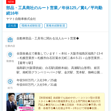
充実させております。
NEW
部品・工具商社のルート営業／年休125／賞4／平均勤
続16年
ヤマト自動車株式会社
正社員
職種未経験歓迎
業種未経験歓迎
自動車部品・工具等に関わる法人ルート営業◆
仕事内容
全国各拠点で募集しています！＜本社＞大阪市福島区福島7-13-4
＜札幌営業所＞札幌市白石区菊水元町二条4-5-21＜山形営業所＞
勤務地
山形市立谷川1-1059-18＜関東営業所＞埼玉県北葛飾郡杉戸町堤
【最寄り駅】
根3864＜町田営業所＞東京都町田市南町田3丁目35-26＜金沢営業
福島駅(大阪環状線)、白石駅(函館本線)、高瀬駅(山形県)、姫宮
所＞石川県金沢市藤江南2-38＜大阪営業所＞東大阪市横枕西10-
駅、南町田グランベリーパーク駅、金沢駅、荒本駅、御崎公園
18＜神戸営業所＞神戸市兵庫区御崎本町4-2-35＜岡山営業所＞岡
駅、備前西市駅、衣山駅、東比恵駅、西大分駅、西熊本駅、二軒
山市北区青江5-15-8＜松山営業所＞愛媛県松山市山越6-17-16＜福
年収500万円／入社3年／25歳
茶屋駅(鹿児島県)、長田駅(大阪府)、福島駅(大阪府・阪神線)、新
岡営業所＞福岡市博多区半道橋1-11-14＜大分出張所＞大分市王子
年収600万円／入社5年／31歳
福島駅
給与
中町9-50＜熊本営業所＞熊本市南区近見7丁目4-34＜鹿児島営業
所＞鹿児島市新栄町31-18＜ヤマトロジスティクスセンター＞東大
阪市長田東1-3-47★まずはお近くの拠点からスタート★その後は
【幹部候補】未経験でも始めやすい！コツコツ型の営業
スタイル◆日本の整備業界を支える専門商社◆月給25万
幹部候補として事業や顧客を 深く知るため、各拠点を経験して
円以上◆賞与4.1ヵ月◆土日祝休・年休125日◆手厚い待
頂きます★異動には手厚い支度金や手当を支給します★マイカー
遇・各種手当◆入社後は半年～1年かけて研修◆全国拠