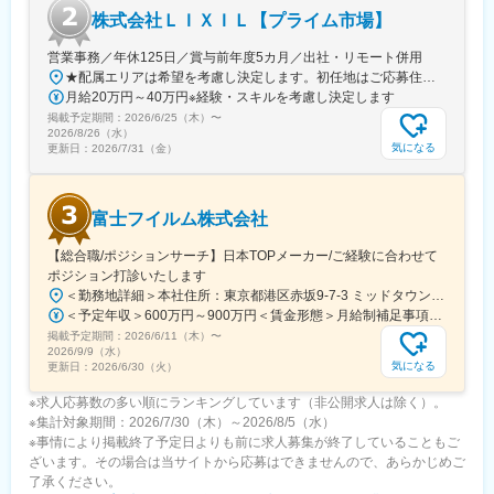
知県)、新豊橋駅、上前津駅、名鉄一宮駅、小田井駅、森下駅(愛知
株式会社ＬＩＸＩＬ【プライム市場】
県)、熱田駅、新豊田駅、中村公園駅、岡山駅前駅、自動車学校前
営業事務／年休125日／賞与前年度5カ月／出社・リモート併用
駅、新浜松駅、遠州病院駅、志井公園駅、平和通駅、黒崎駅前
駅、くいな橋駅、九条駅(京都府)、山科駅、四条駅(京都市営)、曽
★配属エリアは希望を考慮し決定します。初任地はご応募住所での配属となります。入社後、転勤が伴う異動に関しては、必ず勤務地のご希望も確認した上で決定します。【配属オフィス一覧】■東京都品川区西品川1丁目1-1 大崎ガーデンタワー■愛知県名古屋市中村区名駅南4丁目11-40■京都府京都市伏見区竹田田中宮町103 ■大阪府大阪市中央区本町2丁目6-8 センバ・セントラルビル9F■大阪府箕面市萱野4丁目5-45■広島県広島市安佐南区西原6丁目11-8■福岡県福岡市博多区半道橋2-15-10 SOLAビル★出社とリモートワークを併用しながらの勤務となります。 業務に慣れるまでは、原則出社となります。 慣れてきたら少しずつリモートの日を増やし、最終的には週1～3日ほどの出社となる予定です（目安：～入社6カ月）。※受動喫煙対策：あり
月給20万円～40万円※経験・スキルを考慮し決定します
根田駅、中浜駅、祇園駅(福岡県)、天神南駅、呉服町駅(福岡県)、
鹿児島駅前駅、さくら夙川駅、芦屋川駅、久寿川駅、宝塚南口
掲載予定期間：
2026/6/25（木）
〜
2026/8/26（水）
駅、山陽姫路駅、西代駅、山陽明石駅、ハーバーランド駅、三宮
気になる
更新日：
2026/7/31（金）
駅(神戸新交通)、ハーブ園山麓駅、江吉良駅、新羽島駅、名鉄岐阜
駅、鵜沼駅、京成千葉駅、市川真間駅、栗林駅、狸小路駅、山頂
駅(千光寺山)、熊本駅前駅、新水前寺駅前駅、上熊本駅、新宿三丁
目駅、新宿駅(東京メトロ)、都電雑司ケ谷駅、東京駅、高輪ゲート
富士フイルム株式会社
ウェイ駅、馬喰横山駅、京成関屋駅、築地市場駅、神田駅(東京
【総合職/ポジションサーチ】日本TOPメーカー/ご経験に合わせて
都)、立川南駅、新代田駅、稲荷町駅(東京都)、向原駅(東京都)、蓮
ポジション打診いたします
沼駅、銀座駅、水道橋駅、芝公園駅、北参道駅、高島町駅、武蔵
溝ノ口駅、馬車道駅、海老江駅、長堀橋駅、なんば駅(南海線)、Ｊ
＜勤務地詳細＞本社住所：東京都港区赤坂9-7-3 ミッドタウン・ウェスト勤務地最寄駅：東京メトロ日比谷線／都営大江戸線／六本木駅受動喫煙対策：敷地内全面禁煙変更の範囲：会社の定める事業所（リモートワーク含む）
Ｒ難波駅、大阪城北詰駅、動物園前駅、大阪駅、谷町四丁目駅、
＜予定年収＞600万円～900万円＜賃金形態＞月給制補足事項なし＜賃金内訳＞月額（基本給）：300,000円～500,000円＜月給＞300,000円～500,000円＜昇給有無＞有＜残業手当＞有賃金はあくまでも目安の金額であり、選考を通じて上下する可能性があります。月給(月額)は固定手当を含めた表記です。
四ツ橋駅、北天下茶屋駅、北浜駅(大阪府)、名鉄名古屋駅、駅前
掲載予定期間：
2026/6/11（木）
〜
2026/9/9（水）
駅、栄駅(愛知県)、西一宮駅、ナゴヤドーム前矢田駅、熱田神宮西
気になる
更新日：
2026/6/30（火）
駅、西川緑道公園駅、第一通り駅、志井駅(北九州高速鉄道)、西小
倉駅、西黒崎駅、東寺駅、四宮駅、五条駅(京都市営)、京都河原町
※求人応募数の多い順にランキングしています（非公開求人は除く）。
駅、櫛田神社前駅、天神駅、水族館口駅、北１２条駅、大通駅、
※集計対象期間：2026/7/30（木）～2026/8/5（水）
芦屋駅(阪神線)、鳴尾・武庫川女子大前駅、駒ケ林駅、高速神戸
※事情により掲載終了予定日よりも前に求人募集が終了していることもご
駅、神戸三宮駅(阪神)、風の丘中間駅、犬山遊園駅、新千葉駅、今
ざいます。その場合は当サイトから応募はできませんので、あらかじめご
橋駅、片原町駅(香川県)、資生館小学校前駅、二本木口駅、味噌天
了承ください。
神前駅、県立体育館前駅