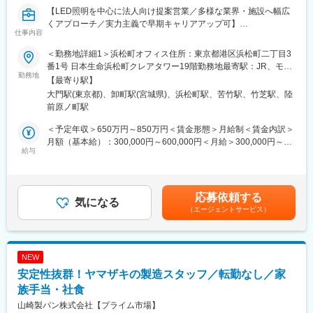
■業務の魅力
【LED照明を中心に法人向け提案営業／多様な業界・施設へ幅広
社会変化に対応した新しい働き方や学びの場の創造に貢献できる
くアプローチ／実力主義で早期キャリアアップ可】
点、顧客と密接に関わりながら自身の提案が空間として形になる
仕事内容
達成感が得られる点が魅力です。
■業務概要
＜勤務地詳細1＞浜松町オフィス住所：東京都港区浜松町二丁目3
当社の営業職として、主に官公庁や民間企業など多様な法人顧客
番1号 日本生命浜松町クレアタワー19階勤務地最寄駅：JR、モノ
■教育体制
へLED照明や各種設備機器、内装資材など幅広い商材を提案しま
勤務地
レール線／浜松町駅受動喫煙対策：屋内全面禁煙＜勤務地詳細2＞
OJTを中心に3～4ヶ月の研修や中途入社者向けの集合研修、e-
【最寄り駅】
す。既存顧客へのルート営業を中心に新規開拓も並行し、顧客の
仙台営業所住所：宮城県仙台市若林区卸町3-8-103 アイリス卸町
learning、通信教育補助など学びの機会が充実し、資格取得支援
大門駅(東京都)、卸町駅(宮城県)、浜松町駅、苦竹駅、竹芝駅、陸
課題やニーズに応じた最適なソリューションを提供します。
ビルN館 3F受動喫煙対策：屋内全面禁煙＜勤務地詳細3＞心斎橋
や優良社員向け海外研修も用意されています。
前原ノ町駅
オフィス住所：大阪府大阪市東心斎橋1-20-16 アイリス心斎橋ビ
■業務詳細
ル受動喫煙対策：屋内全面禁煙変更の範囲：会社の定める事業所
＜予定年収＞650万円～850万円＜賃金形態＞月給制＜賃金内訳＞
■想定されるキャリアパス
対象顧客：官公庁（学校・公共施設）／民間（オフィス、商業施
月額（基本給）：300,000円～600,000円＜月給＞300,000円～
エリア営業の経験を積んだ後、希望や実績次第で総合職やマネジ
設、工場、物流施設、小売店 等）
給与
600,000円＜昇給有無＞有＜残業手当＞有＜給与補足＞■賞与：年
メント職などへのキャリアアップも可能です。
取扱商品：LED照明、空調・エアソリューション、映像機器、建
2回（対象者は決算賞与もあり）■昇給：年1回※スキル・経験・面
築資材、業務用家具などグループ製品を組み合わせて提案
接評価に応じて年収を定めますので想定年収の範囲内から上下す
■企業の特徴/魅力
提案の目的：施設の省エネ化、快適性向上、コスト削減など顧客
る可能性がございます。※休日出勤手当あり※リーダー職は固定残
グループの流通・生産・商品開発力を活かし、顧客や時代のニー
応募依頼する
課題の解決
気になる
業手当（50,000円／20～25h／超過分別途支給）※管理監督職は時
ズに応じて新たな価値を創造。挑戦と成長を後押しする社風と安
（エージェントサービス）
業務範囲：現地調査・ヒアリング→見積作成→提案→受注→納品
間外手当の対象外賃金はあくまでも目安の金額であり、選考を通
定した経営基盤、多様な福利厚生が整っています。
→アフターフォロー（担当は一貫）
じて上下する可能性があります。月給(月額)は固定手当を含めた表
社会性のある案件：官公庁案件や地方学校のLED化など公共性・
記です。
変更の範囲：会社の定める業務
社会貢献度の高い業務も含む
NEW
施工体制：工事はグループ会社や外部協力会社と連携して実施
安定性抜群！ヤマザキの製造スタッフ／転勤なし／家
案件規模：500万円未満から数千万円規模まだ幅広くあり
勤務条件の目安：出張は月1～2回程度、残業はおよそ月40時間程
族手当・社食
度想定
山崎製パン株式会社【プライム市場】