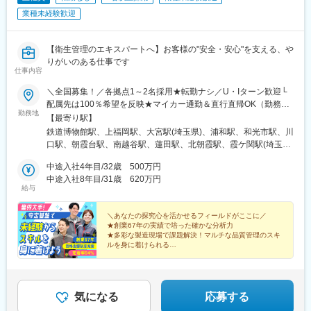
高槻駅、新今宮駅前駅、北野田駅、西梅田駅、森ノ宮駅、谷町六
業種未経験歓迎
丁目駅、新今宮駅、茨木駅、西大橋駅、都島駅、天下茶屋駅、淀
屋橋駅、緑地公園駅、大阪上本町駅、枚方市駅、肥後橋駅、弁天
町駅、南方駅(大阪府)、玉造駅、十三駅、住道駅、堺東駅、西九条
【衛生管理のエキスパートへ】お客様の"安全・安心"を支える、や
駅、長田駅(大阪府)、春田駅、覚王山駅、知立駅、近鉄名古屋駅、
りがいのある仕事です
金山駅(愛知県)、共和駅、伏見駅(愛知県)、豊橋駅、矢場町駅、藤
仕事内容
が丘駅(愛知県)、尾張一宮駅、戸田駅(愛知県)、上小田井駅、東岡
崎駅、大曽根駅、神宮前駅、豊田市駅、三郷駅(愛知県)、一社駅、
＼全国募集！／各拠点1～2名採用★転勤ナシ／U・Iターン歓迎└
鳴海駅、池下駅、江南駅(愛知県)、岩塚駅、神領駅、桜山駅、刈谷
配属先は100％希望を反映★マイカー通勤＆直行直帰OK（勤務地
勤務地
駅、西春駅、塩釜口駅、大元駅、岡山駅、中庄駅、東岡山駅、西
や現場による）＼積極採用エリア／【北海道】北海道／旭川市、
【最寄り駅】
大寺駅、新倉敷駅、上島駅、浜松駅、曳馬駅、天竜川駅、助信
北見市、釧路市【東北】宮城県／仙台市【関東】茨城県／つくば
鉄道博物館駅、上福岡駅、大宮駅(埼玉県)、浦和駅、和光市駅、川
駅、八幡駅(静岡県)、企救丘駅、南小倉駅、香春口三萩野駅、折尾
市 東京都／江東区、町田市、武蔵村山市 埼玉県
口駅、朝霞台駅、南越谷駅、蓮田駅、北朝霞駅、霞ケ関駅(埼玉
駅、小倉駅(福岡県)、黒崎駅、上鳥羽口駅、京都駅、竹田駅(京都
／さいたま市、ふじみ野市 神奈川県／横浜市、藤沢市、
県)、新座駅、川越駅、蕨駅、南浦和駅、西川口駅、さいたま新都
府)、京阪山科駅、烏丸駅、郡山富田駅、郡山駅(福島県)、安積永
伊勢原市 山梨県／中央市【東海】岐阜県／羽島
中途入社4年目/32歳 500万円
心駅、武蔵浦和駅、所沢駅、北浦和駅、志木駅、草加駅、上尾
盛駅、須賀川駅、福島駅(福島県)、東山公園駅(鳥取県)、米子駅、
市 愛知県／名古屋市、知立市 三重県／四日市市
中途入社8年目/31歳 620万円
駅、東川口駅、谷塚駅、朝霞駅、春日部駅、戸田公園駅、東大宮
給与
米子空港駅(鉄道)、安来駅、倉吉駅、常永駅、甲府駅、竜王駅、塩
【北信越】新潟県／新潟市、長岡市【関西】京都府／京都
駅、ふじみ野駅、越谷レイクタウン駅、東浦和駅、獨協大学前
崎駅、山梨市駅、韮崎駅、酒折駅、東比恵駅、博多駅、西鉄福岡
市 大阪府／東大阪市 兵庫県／加古川市、神戸
駅、せんげん台駅、与野駅、熊谷駅、本川越駅、新所沢駅、越谷
駅、中洲川端駅、北長岡駅、越後湯沢駅、浦佐駅、燕三条駅、浜
市、西宮市【中国】鳥取県／米子市 岡山県／岡山市【四
＼あなたの探究心を活かせるフィールドがここに／
駅、代々木駅、新宿駅、渋谷駅、池袋駅、四ツ谷駅、大手町駅(東
★創業67年の実績で培った確かな分析力
の宮駅、加古川駅、桜島桟橋通駅、鹿児島駅、札幌駅、さっぽろ
国】徳島県／徳島市 広島県／福山市【九州】福岡県／福
京都)、新秋津駅、品川駅、市ケ谷駅、石神井公園駅、馬喰町駅、
★多彩な製造現場で課題解決！マルチな品質管理のスキ
駅、旭川四条駅、深川駅、三郷駅(埼玉県)、東新潟駅、新潟駅、亀
岡市 熊本県／熊本市 鹿児島県／鹿児島市※詳しい
京成金町駅、北千住駅、分倍河原駅、汐留駅、秋葉原駅、高田馬
ルを身に着けられる
田駅、新津駅、豊栄駅、内野駅、西宮駅、西宮北口駅、芦屋駅(東
所在地は当社HPをご覧ください。
★分析・改善・提案まで一貫担当
場駅、立川駅、小竹向原駅、下北沢駅、上野駅、大塚駅前駅、井
海道本線)、甲子園駅、仁川駅、宝塚駅、姫路駅、新長田駅、明石
★手当充実＆年休127日
https://www.ikari.co.jp/company/network/
の頭公園駅、蒲田駅、代々木上原駅、大崎駅、日比谷駅、目黒
★資格取得を全面サポート
駅、尼崎駅(東海道本線)、神戸駅(兵庫県)、三ノ宮駅、新神戸駅、
駅、国立駅、神保町駅、九段下駅、浜松町駅、五反田駅、要町
羽島市役所前駅、岐阜羽島駅、岐阜駅、大垣駅、穂積駅、西岐阜
駅、笹塚駅、武蔵砂川駅、淵野辺駅、愛甲石田駅、新羽駅、善行
気になる
応募する
駅、新鵜沼駅、千葉駅、柏駅、松戸駅、市川駅、海浜幕張駅、栗
駅、横浜駅、京急川崎駅、相模原駅、武蔵中原駅、三ツ境駅、武