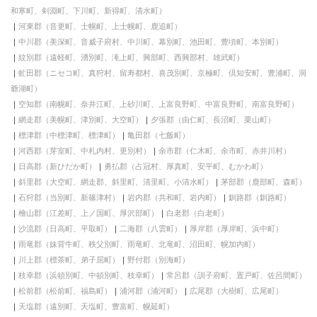
和寒町、剣淵町、下川町、新得町、清水町）
河東郡（音更町、士幌町、上士幌町、鹿追町）
中川郡（美深町、音威子府村、中川町、幕別町、池田町、豊頃町、本別町）
紋別郡（遠軽町、湧別町、滝上町、興部町、西興部村、雄武町）
虻田郡（ニセコ町、真狩村、留寿都村、喜茂別町、京極町、倶知安町、豊浦町、洞
爺湖町）
空知郡（南幌町、奈井江町、上砂川町、上富良野町、中富良野町、南富良野町）
網走郡（美幌町、津別町、大空町）
夕張郡（由仁町、長沼町、栗山町）
標津郡（中標津町、標津町）
亀田郡（七飯町）
河西郡（芽室町、中札内村、更別村）
余市郡（仁木町、余市町、赤井川村）
日高郡（新ひだか町）
勇払郡（占冠村、厚真町、安平町、むかわ町）
斜里郡（大空町、網走郡、斜里町、清里町、小清水町）
茅部郡（鹿部町、森町）
石狩郡（当別町、新篠津村）
岩内郡（共和町、岩内町）
釧路郡（釧路町）
檜山郡（江差町、上ノ国町、厚沢部町）
白老郡（白老町）
沙流郡（日高町、平取町）
二海郡（八雲町）
厚岸郡（厚岸町、浜中町）
雨竜郡（妹背牛町、秩父別町、雨竜町、北竜町、沼田町、幌加内町）
川上郡（標茶町、弟子屈町）
野付郡（別海町）
枝幸郡（浜頓別町、中頓別町、枝幸町）
常呂郡（訓子府町、置戸町、佐呂間町）
松前郡（松前町、福島町）
浦河郡（浦河町）
広尾郡（大樹町、広尾町）
天塩郡（遠別町、天塩町、豊富町、幌延町）