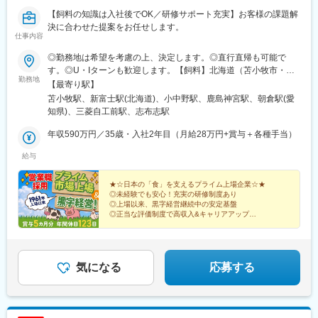
充実させております。
【飼料の知識は入社後でOK／研修サポート充実】お客様の課題解
■佐藤鋳工の魅力
決に合わせた提案をお任せします。
・経験と実績に応じた研修プログラムでが充実しており、技術だ
仕事内容
けでなくリーダーシップやマネジメントの力を向上させる様々な
研修や資格取得支援を行っています。
◎勤務地は希望を考慮の上、決定します。◎直行直帰も可能で
・新卒・他業種からの転職・本州からの移住社など、多様なキャ
す。◎U・Iターンも歓迎します。【飼料】北海道（苫小牧市・釧
リアの先輩たちがそれぞれの得意分野を活かして活躍していま
勤務地
路市）、青森（八戸市）、茨城（神栖市）、愛知（知多市）、岡
【最寄り駅】
す。
山（倉敷市）、鹿児島（志布志市）にある工場・営業所■北海道工
苫小牧駅、新富士駅(北海道)、小中野駅、鹿島神宮駅、朝倉駅(愛
場北海道苫小牧市晴海町43番地46■釧路工場北海道釧路市西港1丁
知県)、三菱自工前駅、志布志駅
■雨竜郡妹背牛町について
目98番41■八戸工場青森県八戸市大字河原木字海岸24番地5 ■鹿島
「妹背牛町は、米づくりで栄えたまち。美味しさを磨き上げた自
工場茨城県神栖市東深芝2番地4 ■知多工場愛知県知多市北浜町14
年収590万円／35歳・入社2年目（月給28万円+賞与＋各種手当）
慢のお米はもちろん、氷を磨くカーリングや、体をキレイに磨き
番地6 ■水島工場岡山県倉敷市水島海岸通3丁目1番3 ■志布志工場
上げてくれる温泉など、あなたのプラスになりそうな魅力がそろ
給与
鹿児島県志布志市志布志町志布志3294番2
っています。」と妹背牛町のHPにあるように、非常に恵まれた自
然環境が特徴です。さらに、札幌へ約100km、旭川へ50kmと、北
★☆日本の「食」を支えるプライム上場企業☆★
海道内のほぼ中央に位置する妹背牛町は道内へのアクセス環境が
◎未経験でも安心！充実の研修制度あり
◎上場以来、黒字経営継続中の安定基盤
非常に良い地域でもあります。
◎正当な評価制度で高収入&キャリアアップ
また、UIターン希望者向けに自治体から移住支援の支給もござい
◎20代～30代の若手社員多数活躍中！
ます。
◎賞与の平均支給実績5カ月分（直近3年以内）
■当社について
気になる
応募する
弊社は国内自動車メーカーのTier1企業(直接取引企業)として、北
海道では初めてかつ唯一の自動車用量産鋳鉄部品メーカーです。
品質の優れた鋳物で社会に貢献することを目指しております。
2012年8月には、ISO9001：2008の認証を受け、品質保証体制も