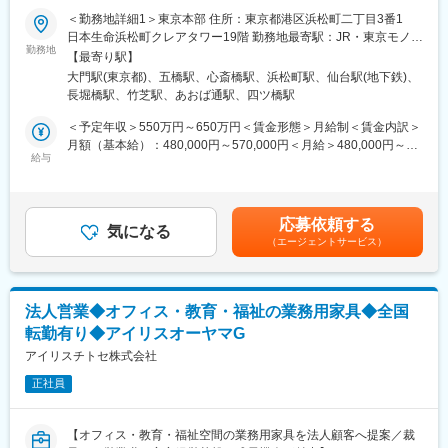
■業務概要
＜勤務地詳細1＞東京本部 住所：東京都港区浜松町二丁目3番1
当社は多様な法人顧客に対して、業務用家具や空間デザインの提
日本生命浜松町クレアタワー19階 勤務地最寄駅：JR・東京モノレ
案営業を行います。主に既存顧客からのお問合せ対応や、業界誌
勤務地
ール線／浜松町駅受動喫煙対策：屋内全面禁煙＜勤務地詳細2＞ア
【最寄り駅】
などから得た大規模案件の関係構築が中心ですが、関東・関西圏
イリス北目町ビル住所：宮城県仙台市青葉区北目町1-13 アイリス
大門駅(東京都)、五橋駅、心斎橋駅、浜松町駅、仙台駅(地下鉄)、
の勤務地希望の方には新規開拓も含めた営業活動を担当します。
北目町ビル受動喫煙対策：屋内全面禁煙＜勤務地詳細3＞心斎橋オ
長堀橋駅、竹芝駅、あおば通駅、四ツ橋駅
フィス住所：大阪府大阪市中央区東心斎橋1-20-16 アイリス心斎
■業務詳細
橋ビル受動喫煙対策：屋内全面禁煙変更の範囲：会社の定める事
＜予定年収＞550万円～650万円＜賃金形態＞月給制＜賃金内訳＞
官公庁、企業、学校、福祉法人への業務用家具・什器の営業、ま
業所
月額（基本給）：480,000円～570,000円＜月給＞480,000円～
た不動産管理会社やデベロッパーへの提案、入札対応を行いま
給与
570,000円＜昇給有無＞有＜残業手当＞有＜給与補足＞■賞与：年
す。建物の新設や増改築のタイミングに合わせて図面を確認し、
2回■昇給：年1回※経験やスキルを考慮して決定します。賃金はあ
顧客のニーズや予算を把握しながら最適な提案を実施。購買部や
くまでも目安の金額であり、選考を通じて上下する可能性があり
物流部、工事店など社内外の関係者と連携して案件を進め、代理
ます。月給(月額)は固定手当を含めた表記です。
応募依頼する
店や商社への商品紹介や提案サポートも担当します。
気になる
（エージェントサービス）
■扱うサービス
オフィス家具、教育・福祉・ホテル向け家具など自社製品を幅広
く提案。空間設計やトータルコーディネートにも携わり、顧客課
法人営業◆オフィス・教育・福祉の業務用家具◆全国
題に応じて最適なソリューションを提供します。
転勤有り◆アイリスオーヤマG
■組織構成
アイリスチトセ株式会社
営業部門はエリアごとに構成され、若手からベテランまで幅広い
正社員
社員がチームで協力しながら案件を推進します。
■業務の魅力
【オフィス・教育・福祉空間の業務用家具を法人顧客へ提案／裁
社会変化に対応した新しい働き方や学びの場の創造に貢献できる