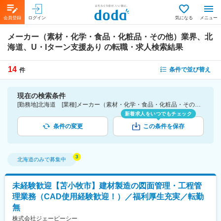
会員登録
ログイン
気になる
メニュー
メーカー（素材・化学・食品・化粧品・その他）業界、北
海道、U・Iターン支援あり
の転職・求人検索結果
14
条件で並び替え
件
現在の検索条件
[勤務地]北海道 [業種]メーカー（素材・化学・食品・化粧品・その他）業界 [詳細条件](待遇・福利厚生)U・Iターン支援あり
新着求人をいつでもチェック
条件の変更
この条件を保存
北海道
のみで募集中
未経験歓迎【苫小牧市】建材製造の図面管理・工程管
理業務（CAD使用経験歓迎！）／福利厚生充実／転勤
無
株式会社ジェーピーシー