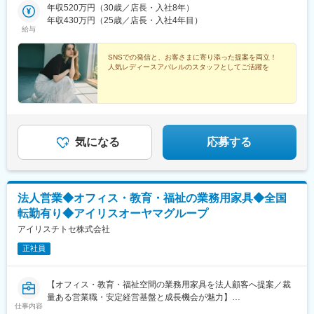
／横浜ジョイナス／アトレ松戸 など▼関西【COCO DEAL】阪
年収520万円（30歳／店長・入社8年）
駅、新橋駅、新宿駅(東京メトロ)、名古屋駅、南大高駅、大阪駅、
神梅田／ルクアイーレ／西宮／京都ポルタ／天王寺MIO／なんば
年収430万円（25歳／店長・入社4年目）
大阪梅田駅(阪神線)、天王寺駅、西宮北口駅、なんば駅(南海線)、
給与
CITY など【LOUNIE】大丸梅田／三宮／近鉄和歌山 など
神戸三宮駅(阪急・神戸高速)、和歌山駅、岡山駅前駅、松山市駅、
【Stola.】ディアモール大阪／三宮 など【LILLIAN CARAT】ル
西鉄福岡駅、博多駅、京都駅、広島駅、宮崎駅、長崎駅前駅、熊
クア大阪▼他エリア【COCO DEAL】大高／岡山／天神地下街／
SNSでの発信と、お客さまに寄り添った提案を両立！
本駅、久屋大通駅、大通駅、さっぽろ駅、仙台駅、新高島駅、代
人気レディースアパレルのスタッフとしてご活躍を
博多阪急／札幌／広島 など【LOUNIE】仙台アエル／名古屋高
官山駅、舞浜駅、とうきょうスカイツリー駅、京急川崎駅、春日
島屋／アミュプラザ長崎・熊本・宮崎 など【Stola.】札幌アピア
駅(東京都)、井の頭公園駅、京成船橋駅、汐留駅、近鉄名古屋駅、
／天神地下街／セントラルパーク／松山 など※受動喫煙対策あり
東梅田駅、大阪阿部野橋駅、なんば駅(地下鉄)、西梅田駅、梅田駅
(地下鉄)、神戸三宮駅(阪神)、田中口駅、岡山駅、天神駅、祇園駅
(福岡県)、長崎駅(長崎県)、熊本駅前駅、栄町駅(愛知県)、西４丁
目駅、札幌駅、あおば通駅、新宿三丁目駅、日比谷駅、高島町
気になる
応募する
駅、東京ディズニーランド・ステーション駅、本所吾妻橋駅、銀
座一丁目駅、水道橋駅、東海神駅、内幸町駅、新宿西口駅、平沼
橋駅、名鉄名古屋駅、天王寺駅前駅、大阪難波駅、三宮駅(神戸市
営)、西川緑道公園駅、市役所前駅(愛媛県)、天神南駅、猿猴橋町
法人営業◆オフィス・教育・福祉の業務用家具◆全国
駅、五島町駅、二本木口駅、栄駅(愛知県)、狸小路駅、仙台駅(地
転勤有り◆アイリスオーヤマグループ
下鉄)
アイリスチトセ株式会社
正社員
【オフィス・教育・福祉空間の業務用家具を法人顧客へ提案／裁
量ある営業職・安定経営基盤と成長機会が魅力】
仕事内容