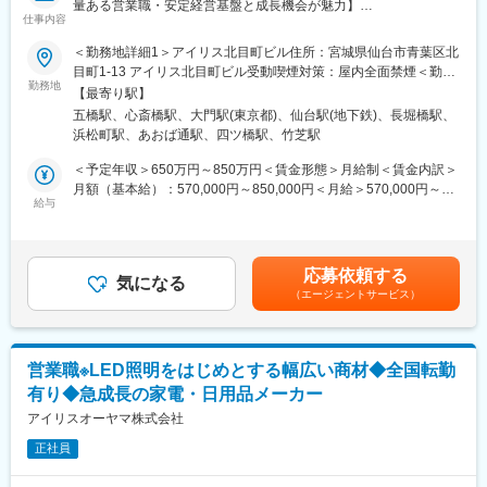
量ある営業職・安定経営基盤と成長機会が魅力】
点、顧客と密接に関わりながら自身の提案が空間として形になる
仕事内容
達成感が得られる点が魅力です。
■業務概要
＜勤務地詳細1＞アイリス北目町ビル住所：宮城県仙台市青葉区北
当社は多様な法人顧客に対して、業務用家具や空間デザインの提
目町1-13 アイリス北目町ビル受動喫煙対策：屋内全面禁煙＜勤務
■教育体制
案営業を行います。主に既存顧客からのお問合せ対応や、業界誌
勤務地
地詳細2＞心斎橋オフィス住所：大阪府大阪市中央区東心斎橋1-
OJTを中心に3～4ヶ月の研修や中途入社者向けの集合研修、e-
【最寄り駅】
などから得た大規模案件の関係構築が中心ですが、関東・関西圏
20-16 アイリス心斎橋ビル受動喫煙対策：屋内全面禁煙＜勤務地
learning、通信教育補助など学びの機会が充実し、資格取得支援
五橋駅、心斎橋駅、大門駅(東京都)、仙台駅(地下鉄)、長堀橋駅、
の勤務地希望の方には新規開拓も含めた営業活動を担当します。
詳細3＞東京本部 住所：東京都港区浜松町二丁目3番1 日本生命
や優良社員向け海外研修も用意されています。
浜松町駅、あおば通駅、四ツ橋駅、竹芝駅
浜松町クレアタワー19階 勤務地最寄駅：JR・東京モノレール線／
■業務詳細
浜松町駅受動喫煙対策：屋内全面禁煙変更の範囲：会社の定める
＜予定年収＞650万円～850万円＜賃金形態＞月給制＜賃金内訳＞
■想定されるキャリアパス
官公庁、企業、学校、福祉法人への業務用家具・什器の営業、ま
事業所
月額（基本給）：570,000円～850,000円＜月給＞570,000円～
エリア営業の経験を積んだ後、希望や実績次第で総合職やマネジ
た不動産管理会社やデベロッパーへの提案、入札対応を行いま
給与
850,000円＜昇給有無＞有＜残業手当＞有＜給与補足＞■賞与：年
メント職などへのキャリアアップも可能です。
す。建物の新設や増改築のタイミングに合わせて図面を確認し、
2回■昇給：年1回※経験やスキルを考慮して決定します。賃金はあ
顧客のニーズや予算を把握しながら最適な提案を実施。購買部や
くまでも目安の金額であり、選考を通じて上下する可能性があり
■企業の特徴/魅力
物流部、工事店など社内外の関係者と連携して案件を進め、代理
ます。月給(月額)は固定手当を含めた表記です。
グループの流通・生産・商品開発力を活かし、顧客や時代のニー
応募依頼する
店や商社への商品紹介や提案サポートも担当します。
気になる
ズに応じて新たな価値を創造。挑戦と成長を後押しする社風と安
（エージェントサービス）
定した経営基盤、多様な福利厚生が整っています。
■扱うサービス
オフィス家具、教育・福祉・ホテル向け家具など自社製品を幅広
変更の範囲：会社の定める業務
く提案。空間設計やトータルコーディネートにも携わり、顧客課
営業職※LED照明をはじめとする幅広い商材◆全国転勤
題に応じて最適なソリューションを提供します。
有り◆急成長の家電・日用品メーカー
■組織構成
アイリスオーヤマ株式会社
営業部門はエリアごとに構成され、若手からベテランまで幅広い
正社員
社員がチームで協力しながら案件を推進します。