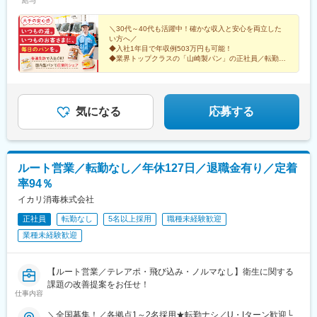
給与
ートします！制度の詳細については、お気軽にご相談ください！
年収519万円◆入社1年目／35歳（基本給＋賞与年2回＋諸手当＋
三河安城駅、西富士宮駅、浜松駅、岸辺駅、河内松原駅、向島
残業・深夜手当）
駅、綾部駅、西神中央駅、溝口駅、ひこね芹川駅、関駅(三重県)、
＼30代～40代も活躍中！確かな収入と安心を両立した
総社駅、河戸帆待川駅、周布駅、嘉川駅、北伊予駅、豊浜駅、鳴
い方へ／
門駅、ししぶ駅、東多久駅、西諫早駅、鶴崎駅、松橋駅、青井岳
◆入社1年目で年収例503万円も可能！
駅
◆業界トップクラスの「山崎製パン」の正社員／転勤な
し
◆人柄重視のポテンシャル採用
◆普通免許で入社OK！
◆自分の時間も大切にできる
気になる
応募する
ルート営業／転勤なし／年休127日／退職金有り／定着
率94％
イカリ消毒株式会社
正社員
転勤なし
5名以上採用
職種未経験歓迎
業種未経験歓迎
【ルート営業／テレアポ・飛び込み・ノルマなし】衛生に関する
課題の改善提案をお任せ！
仕事内容
＼全国募集！／各拠点1～2名採用★転勤ナシ／U・Iターン歓迎└