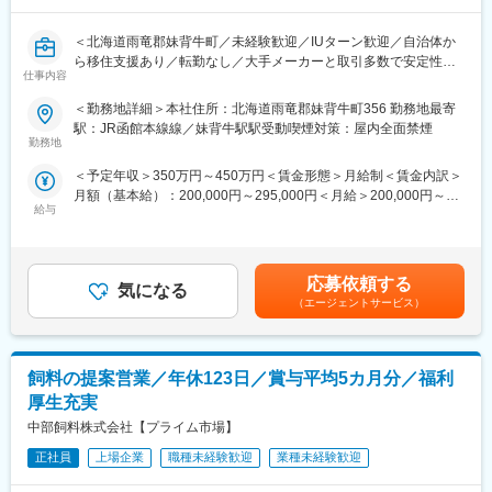
けでなくリーダーシップやマネジメントの力を向上させる様々な
研修や資格取得支援を行っています。
＜北海道雨竜郡妹背牛町／未経験歓迎／IUターン歓迎／自治体か
・新卒・他業種からの転職・本州からの移住社など、多様なキャ
ら移住支援あり／転勤なし／大手メーカーと取引多数で安定性◎
リアの先輩たちがそれぞれの得意分野を活かして活躍していま
仕事内容
／北海道を代表する企業100選＞
す。
・70年以上の長い歴史をもち、トヨタ自動車（株）との直取引な
＜勤務地詳細＞本社住所：北海道雨竜郡妹背牛町356 勤務地最寄
■業務内容
ど培った技術力と実績は確かなものです。安定した環境で手に職
駅：JR函館本線線／妹背牛駅駅受動喫煙対策：屋内全面禁煙
倉庫内での製品管理や出荷作業を担当していただきます。
をつけられます。
勤務地
製品を順番に仕分けし、キズや不具合がないか確認したうえで梱
＜予定年収＞350万円～450万円＜賃金形態＞月給制＜賃金内訳＞
包・出荷する仕事です。あわせて、簡単なパソコン操作で生産デ
■雨竜郡妹背牛町について
月額（基本給）：200,000円～295,000円＜月給＞200,000円～
ータの入力も行います。コツコツと正確に作業することが得意な
「妹背牛町は、米づくりで栄えたまち。美味しさを磨き上げた自
給与
295,000円＜昇給有無＞有＜残業手当＞有＜給与補足＞■昇給：年
方に向いています。
慢のお米はもちろん、氷を磨くカーリングや、体をキレイに磨き
1回■賞与：年2回＜モデル年収＞400万円（入社5年目・28歳）
上げてくれる温泉など、あなたのプラスになりそうな魅力がそろ
550万円（入社10年目・管理職）賃金はあくまでも目安の金額で
■業務詳細
っています。」と妹背牛町のHPにあるように、非常に恵まれた自
あり、選考を通じて上下する可能性があります。月給(月額)は固定
・製品の仕分け、検査、梱包、ラベル貼りなどの出荷準備
然環境が特徴です。さらに、札幌へ約100km、旭川へ50kmと、北
応募依頼する
気になる
手当を含めた表記です。
・簡単なPC操作によるデータ入力
海道内のほぼ中央に位置する妹背牛町は道内へのアクセス環境が
（エージェントサービス）
・フォークリフトを使用した倉庫内作業（免許は入社後に取得可
非常に良い地域でもあります。
能）
また、UIターン希望者向けに自治体から移住支援の支給もござい
ます。
飼料の提案営業／年休123日／賞与平均5カ月分／福利
■配属先について
・正社員5名、派遣社員3名が在籍
■当社について
厚生充実
・先輩社員も未経験からスタートし現在活躍中
弊社は国内自動車メーカーのTier1企業(直接取引企業)として、北
中部飼料株式会社【プライム市場】
入社後は工場内研修やOJT研修など充実した研修をご用意してい
海道では初めてかつ唯一の自動車用量産鋳鉄部品メーカーです。
ますので、完全未経験の方大歓迎です。ぜひ当社でスキルアップ
正社員
上場企業
職種未経験歓迎
業種未経験歓迎
品質の優れた鋳物で社会に貢献することを目指しております。
と長期就業を実現ください。
2012年8月には、ISO9001：2008の認証を受け、品質保証体制も