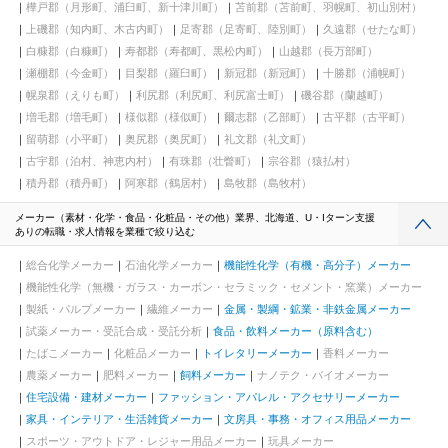
樺戸郡（月形町、浦臼町、新十津川町）
苫前郡（苫前町、羽幌町、初山別村）
上磯郡（知内町、木古内町）
足寄郡（足寄町、陸別町）
久遠郡（せたな町）
白糠郡（白糠町）
寿都郡（寿都町、黒松内町）
山越郡（長万部町）
瀬棚郡（今金町）
目梨郡（羅臼町）
新冠郡（新冠町）
十勝郡（浦幌町）
幌泉郡（えりも町）
利尻郡（利尻町、利尻富士町）
磯谷郡（蘭越町）
増毛郡（増毛町）
様似郡（様似町）
爾志郡（乙部町）
古平郡（古平町）
留萌郡（小平町）
奥尻郡（奥尻町）
礼文郡（礼文町）
古宇郡（泊村、神恵内村）
有珠郡（壮瞥町）
宗谷郡（猿払村）
積丹郡（積丹町）
阿寒郡（鶴居村）
島牧郡（島牧村）
メーカー（素材・化学・食品・化粧品・その他）業界、北海道、U・Iターン支援
ありの転職・求人情報を業種で絞り込む
総合化学メーカー
石油化学メーカー
機能性化学（有機・高分子）メーカー
機能性化学（無機・ガラス・カーボン・セラミック・セメント・窯業）メーカー
製紙・パルプメーカー
繊維メーカー
金属・製綱・鉱業・非鉄金属メーカー
試薬メーカー・受託合成・受託分析
食品・飲料メーカー（原料含む）
たばこメーカー
化粧品メーカー
トイレタリーメーカー
香料メーカー
農薬メーカー
肥料メーカー
飼料メーカー
ナノテク・バイオメーカー
住宅設備・建材メーカー
ファッション・アパレル・アクセサリーメーカー
家具・インテリア・生活雑貨メーカー
文房具・事務・オフィス用品メーカー
スポーツ・アウトドア・レジャー用品メーカー
玩具メーカー