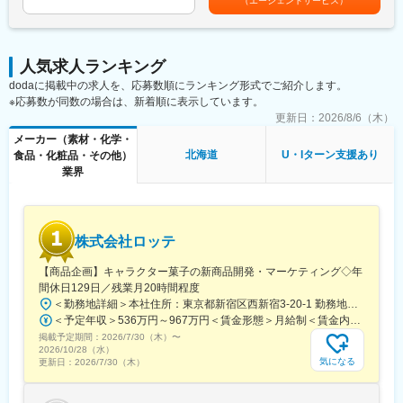
（エージェントサービス）
に行うことを基本使命としています。
駅(神戸新交通)、ハーブ園山麓駅、江吉良駅、新羽島駅、名鉄岐阜
の宮駅、加古川駅、桜島桟橋通駅、鹿児島駅、札幌駅、さっぽろ
【具体的には】
駅、鵜沼駅、京成千葉駅、市川真間駅、栗林駅、狸小路駅、山頂
駅、旭川四条駅、深川駅、三郷駅(埼玉県)、東新潟駅、新潟駅、亀
・当社品質マニュアル、cGXPおよび国内外規制に従い社内工場お
駅(千光寺山)、熊本駅前駅、新水前寺駅前駅、上熊本駅、新宿三丁
田駅、新津駅、豊栄駅、内野駅、西宮駅、西宮北口駅、芦屋駅(東
よびGXP組織と連携し、日本市場における主導役として品質シス
目駅、新宿駅(東京メトロ)、都電雑司ケ谷駅、東京駅、高輪ゲート
海道本線)、甲子園駅、仁川駅、宝塚駅、姫路駅、新長田駅、明石
人気求人ランキング
テムの構築と維持管理および強固なプロセスの構築・標準化に向
ウェイ駅、馬喰横山駅、京成関屋駅、築地市場駅、神田駅(東京
駅、尼崎駅(東海道本線)、神戸駅(兵庫県)、三ノ宮駅、新神戸駅、
dodaに掲載中の求人を、応募数順にランキング形式でご紹介します。
けた改善を行う。
都)、立川南駅、新代田駅、稲荷町駅(東京都)、向原駅(東京都)、蓮
羽島市役所前駅、岐阜羽島駅、岐阜駅、大垣駅、穂積駅、西岐阜
※応募数が同数の場合は、新着順に表示しています。
・GQP管理基準および手順に準拠した医薬品品質システム（逸
沼駅、銀座駅、水道橋駅、芝公園駅、北参道駅、高島町駅、武蔵
駅、新鵜沼駅、千葉駅、柏駅、松戸駅、市川駅、海浜幕張駅、栗
脱/CAPA、変更管理、文書管理、教育訓練、取決めなど）を構
更新日：
2026/8/6（木）
溝ノ口駅、馬車道駅、海老江駅、長堀橋駅、なんば駅(南海線)、Ｊ
林公園駅、高松駅(香川県)、瓦町駅、高松築港駅、坂出駅、丸亀
築、維持、改善する
Ｒ難波駅、大阪城北詰駅、動物園前駅、大阪駅、谷町四丁目駅、
メーカー（素材・化学・
駅、偕楽園駅、研究学園駅、牛久駅、水戸駅、取手駅、守谷駅、
・製造委託先、供給業者管理の運用および継続的な改善を行う。
四ツ橋駅、北天下茶屋駅、北浜駅(大阪府)、名鉄名古屋駅、駅前
北海道
U・Iターン支援あり
食品・化粧品・その他）
つくば駅、土浦駅、工機前駅、日立駅、白山駅(新潟県)、すすきの
・日本・海外規制及び標的市場国規制に適合する新製品の上市活
駅、栄駅(愛知県)、西一宮駅、ナゴヤドーム前矢田駅、熱田神宮西
業界
駅、北２４条駅、北広島駅、東尾道駅、福山駅、尾道駅、松永
動を行う。
駅、西川緑道公園駅、第一通り駅、志井駅(北九州高速鉄道)、西小
駅、備後赤坂駅、市立体育館前駅、熊本駅、新水前寺駅、上熊本
・国内市場向け製品及び輸出用製品の、治験薬Phase及び商用
倉駅、西黒崎駅、東寺駅、四宮駅、五条駅(京都市営)、京都河原町
駅(路面電車)、新越谷駅、北与野駅、上熊谷駅、川越市駅、南新宿
Phaseにおける製品品質管理を推進する。
駅、櫛田神社前駅、天神駅、水族館口駅、北１２条駅、大通駅、
駅、新宿西口駅、神泉駅、東池袋駅、麹町駅、二重橋前駅、秋津
・ターゲット市場要件に基づく海外輸出入品の品質保証業務の実
芦屋駅(阪神線)、鳴尾・武庫川女子大前駅、駒ケ林駅、高速神戸
駅、北品川駅、東日本橋駅、金町駅(東京都)、牛田駅(東京都)、府
株式会社ロッテ
務およびサポートを行う。
駅、神戸三宮駅(阪神)、風の丘中間駅、犬山遊園駅、新千葉駅、今
中本町駅、新橋駅、岩本町駅、西早稲田駅、立川北駅、池ノ上
・他社製造販売業者との販売提携製品の品質協定を遵守するとと
橋駅、片原町駅(香川県)、資生館小学校前駅、二本木口駅、味噌天
【商品企画】キャラクター菓子の新商品開発・マーケティング◇年
駅、京成上野駅、大塚駅(東京都)、吉祥寺駅、京急蒲田駅、代々木
もに適正な品質情報の取扱いを行う。
神前駅、県立体育館前駅
間休日129日／残業月20時間程度
八幡駅、大崎広小路駅、有楽町駅、大門駅(東京都)、千川駅、代田
・GDPガイドラインに準拠した医薬品販売業者への医薬品の市販
橋駅、新高島駅、川崎駅、新丸子駅、登戸駅、日本大通り駅、高
＜勤務地詳細＞本社住所：東京都新宿区西新宿3-20-1 勤務地最寄駅：京王新線／初台駅受動喫煙対策：敷地内全面禁煙変更の範囲：会社の定める事業所（リモートワーク含む）
後納入、保管、供給業務に関する品質保証業務を行う。
津駅(神奈川県)、京急鶴見駅、緑町駅、海老名駅(相鉄・小田急)、
＜予定年収＞536万円～967万円＜賃金形態＞月給制＜賃金内訳＞月額（基本給）：290,000円～540,000円＜月給＞290,000円～540,000円＜昇給有無＞有＜残業手当＞有＜給与補足＞【賞与】年2回（7月･12月）、年平均：5.9ヶ月（2026年）※初回賞与は入社時期により一定額支給賃金はあくまでも目安の金額であり、選考を通じて上下する可能性があります。月給(月額)は固定手当を含めた表記です。
・品質KPIsのモニタリング及び継続的改善の推進、マネジメント
西中島南方駅、大阪梅田駅(阪急線)、大阪阿部野橋駅、野田阪神
掲載予定期間：
2026/7/30（木）
〜
への報告を実施する
2026/10/28（水）
駅、大阪ビジネスパーク駅、本町駅、大阪梅田駅(阪神線)、近鉄日
気になる
更新日：
2026/7/30（木）
本橋駅、なんば駅(地下鉄)、高槻市駅、松屋町駅、西長堀駅、岸里
変更の範囲：会社の定める業務
駅、大江橋駅、谷町九丁目駅、宮之阪駅、なにわ橋駅、渡辺橋
駅、伏屋駅、本山駅(愛知県)、名古屋駅、西高蔵駅、丸の内駅(愛