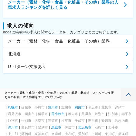
メーカー（素材・化学・食品・化粧品・その他）業界
の人
気求人ランキングを詳しく見る
求人の傾向
dodaに掲載中の求人に関するデータを、カテゴリごとにご紹介します。
メーカー（素材・化学・食品・化粧品・その他）業界
北海道
U・Iターン支援あり
メーカー（素材・化学・食品・化粧品・その他）業界、北海道、U・Iターン支援
ありの転職・求人情報をエリアで絞り込む
札幌市
函館市
小樽市
旭川市
室蘭市
釧路市
帯広市
北見市
夕張市
岩見沢市
網走市
留萌市
苫小牧市
稚内市
美唄市
芦別市
江別市
赤平市
紋別市
士別市
名寄市
三笠市
根室市
千歳市
滝川市
砂川市
歌志内市
深川市
富良野市
登別市
恵庭市
伊達市
北広島市
石狩市
北斗市
上川郡（鷹栖町、東神楽町、当麻町、比布町、愛別町、上川町、東川町、美瑛町、