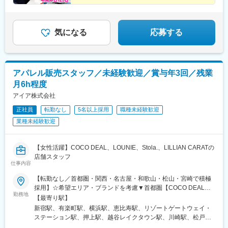
通勤OK／規定（面接時に詳細説明）
点を経験しステップアップできる幹部候補です
気になる
応募する
アパレル販売スタッフ／未経験歓迎／賞与年3回／残業
月6h程度
アイア株式会社
正社員
転勤なし
5名以上採用
職種未経験歓迎
業種未経験歓迎
【女性活躍】COCO DEAL、LOUNIE、Stola.、LILLIAN CARATの
店舗スタッフ
仕事内容
【転勤なし／首都圏・関西・名古屋・和歌山・松山・宮崎で積極
採用】☆希望エリア・ブランドを考慮▼首都圏【COCO DEAL】
勤務地
新宿ルミネ2／有楽町ルミネ／イクスピアリ／ルミネ横浜 など
【最寄り駅】
【LOUNIE】アトレ恵比寿・川崎・松戸／柏高島屋／たまプラー
新宿駅、有楽町駅、横浜駅、恵比寿駅、リゾートゲートウェイ・
ザテラス など【Stola.】西銀座／東京ドームシティ／アトレ吉祥
ステーション駅、押上駅、越谷レイクタウン駅、川崎駅、松戸
寺・川崎／シャポー船橋 など【LILLIAN CARAT】ルミネエスト
駅、柏駅、たまプラーザ駅、銀座駅、後楽園駅、吉祥寺駅、船橋