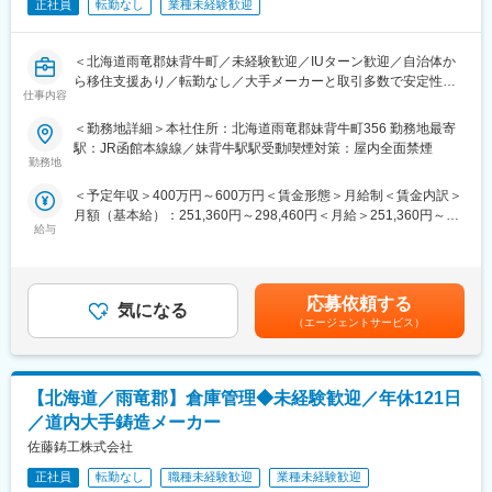
目度が上がっています。業績は右肩上がりで、確かな技術で業績
正社員
転勤なし
業種未経験歓迎
を伸ばし続けています。
＜北海道雨竜郡妹背牛町／未経験歓迎／IUターン歓迎／自治体か
ら移住支援あり／転勤なし／大手メーカーと取引多数で安定性◎
仕事内容
／北海道を代表する企業100選＞
＜勤務地詳細＞本社住所：北海道雨竜郡妹背牛町356 勤務地最寄
■業務内容
駅：JR函館本線線／妹背牛駅駅受動喫煙対策：屋内全面禁煙
鋳物製品を製造する当社にて、生産管理業務および業務改善をご
勤務地
担当いただきます。Excelや社内システムを使った製造工程の最適
＜予定年収＞400万円～600万円＜賃金形態＞月給制＜賃金内訳＞
化により、業務効率化を推進する役割です。
月額（基本給）：251,360円～298,460円＜月給＞251,360円～
給与
298,460円＜昇給有無＞有＜残業手当＞有＜給与補足＞■昇給：年
【具体的な業務内容】
1回■賞与：年2回賃金はあくまでも目安の金額であり、選考を通
・生産計画の作成、進捗管理
じて上下する可能性があります。月給(月額)は固定手当を含めた表
・受注、在庫、製造データの管理
記です。
・Excelを用いた集計・管理（属人化解消）
応募依頼する
気になる
・自社生産管理・業務システムの運用
（エージェントサービス）
・現場（製造・営業）との調整
■配属先について
【北海道／雨竜郡】倉庫管理◆未経験歓迎／年休121日
入社後はジョブローテーションを行った上で適性に合わせた配属
を行います。あなたの強みを活かして働ける環境です。
／道内大手鋳造メーカー
佐藤鋳工株式会社
■佐藤鋳工の魅力
・経験と実績に応じた研修プログラムでが充実しており、技術だ
正社員
転勤なし
職種未経験歓迎
業種未経験歓迎