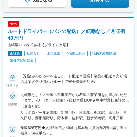
実力次第で早期昇格やグループ会社役員への登用例もあり、幅広
いキャリア形成が可能です。
■企業の魅力
ユーザーイン発想・イノベーションを重視し、多角的な事業展開
NEW
で成長を続けるグローバルメーカーです。
ルートドライバー（パンの配送）／転勤なし／月収例
40万円
変更の範囲：会社の定める業務
山崎製パン株式会社【プライム市場】
正社員
転勤なし
上場企業
5名以上採用
職種未経験歓迎
業種未経験歓迎
【馴染みのある街を走るルート配送＆営業】製品の配送＆売り場
の提案／走り慣れたルートで安全優先の配送♪
仕事内容
＼転勤なし！／全国の各事業所から希望の事業所をお選びいただ
けます。※U・Iターン歓迎！※自動車通勤OK★準中型運転免許の取
勤務地
得もサポート♪準中型運転免許をお持ちでない方については、実習
【最寄り駅】
期間中に準中型運転免許を取得していただきます。もちろん取得
サッポロビール庭園駅、新旭川駅、滝沢駅、槻木駅、余目駅、喜
費用は会社負担！教習所へ通う時間も勤務時間として取り扱いま
久田駅、西那須野駅、野木駅、佐和駅、新伊勢崎駅、高井戸駅、
す。＼★引越費用を最大10万円まで補助！／「新しい場所で働き
小平駅、北松戸駅、国吉駅、千葉みなと駅、新座駅、八木崎駅、
たい」という方を応援します！入社に伴う転居が必要な場合は、
年収626万円◆入社6年目／40歳（基本給＋賞与年2回＋諸手当＋
東戸塚駅、鴨居駅、平塚駅、荻川駅、直江津駅、宮内駅(新潟県)、
引越費用を最大10万円まで会社が補助。新生活のスタートをサポ
残業・深夜手当）
小杉駅、春江駅、敦賀駅、屋代高校前駅、小井川駅、小田井駅、