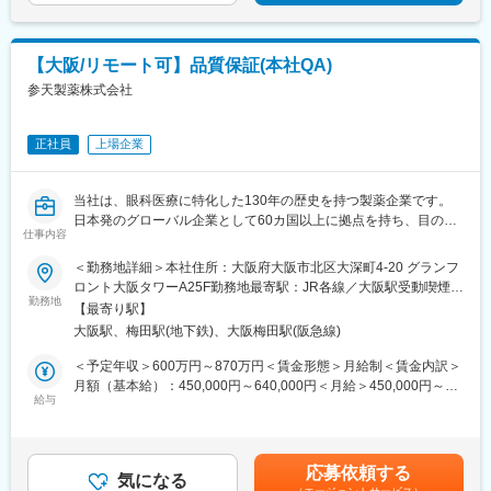
林公園駅、高松駅(香川県)、瓦町駅、高松築港駅、坂出駅、丸亀
蔵小杉駅、藤沢本町駅、戸塚駅、向ケ丘遊園駅、元町・中華街
駅、偕楽園駅、研究学園駅、牛久駅、水戸駅、取手駅、守谷駅、
駅、日吉駅(神奈川県)、溝の口駅、大倉山駅(神奈川県)、小田急相
つくば駅、土浦駅、工機前駅、日立駅、白山駅(新潟県)、すすきの
模原駅、鶴見駅、上大岡駅、桜木町駅、小田原駅、長津田駅、海
【大阪/リモート可】品質保証(本社QA)
駅、北２４条駅、北広島駅、東尾道駅、福山駅、尾道駅、松永
老名駅(相模線)、あざみ野駅、本厚木駅、新百合ケ丘駅、相模大野
駅、備後赤坂駅、市立体育館前駅、熊本駅、新水前寺駅、上熊本
参天製薬株式会社
駅、寺田町駅、新大阪駅、梅田駅(地下鉄)、天王寺駅、野田駅(阪
駅(路面電車)、新越谷駅、北与野駅、上熊谷駅、川越市駅、南新宿
神線)、京橋駅(大阪府)、堺筋本町駅、和泉府中駅、鶴橋駅、東梅
駅、新宿西口駅、神泉駅、東池袋駅、麹町駅、二重橋前駅、秋津
田駅、桜ノ宮駅、天王寺駅前駅、日本橋駅(大阪府)、大阪難波駅、
駅、北品川駅、東日本橋駅、金町駅(東京都)、牛田駅(東京都)、府
正社員
上場企業
高槻駅、新今宮駅前駅、北野田駅、西梅田駅、森ノ宮駅、谷町六
中本町駅、新橋駅、岩本町駅、西早稲田駅、立川北駅、池ノ上
丁目駅、新今宮駅、茨木駅、西大橋駅、都島駅、天下茶屋駅、淀
駅、京成上野駅、大塚駅(東京都)、吉祥寺駅、京急蒲田駅、代々木
屋橋駅、緑地公園駅、大阪上本町駅、枚方市駅、肥後橋駅、弁天
当社は、眼科医療に特化した130年の歴史を持つ製薬企業です。
八幡駅、大崎広小路駅、有楽町駅、大門駅(東京都)、千川駅、代田
町駅、南方駅(大阪府)、玉造駅、十三駅、住道駅、堺東駅、西九条
日本発のグローバル企業として60カ国以上に拠点を持ち、目の健
橋駅、新高島駅、川崎駅、新丸子駅、登戸駅、日本大通り駅、高
駅、長田駅(大阪府)、春田駅、覚王山駅、知立駅、近鉄名古屋駅、
仕事内容
康のために様々な革新的な治療法とデジタルソリューションを提
津駅(神奈川県)、京急鶴見駅、緑町駅、海老名駅(相鉄・小田急)、
金山駅(愛知県)、共和駅、伏見駅(愛知県)、豊橋駅、矢場町駅、藤
供し、世界中の人々の視覚に関わる社会問題に取り組んでいま
西中島南方駅、大阪梅田駅(阪急線)、大阪阿部野橋駅、野田阪神
＜勤務地詳細＞本社住所：大阪府大阪市北区大深町4-20 グランフ
が丘駅(愛知県)、尾張一宮駅、戸田駅(愛知県)、上小田井駅、東岡
す。本ポジションは、本社QA職として活躍頂きます。
駅、大阪ビジネスパーク駅、本町駅、大阪梅田駅(阪神線)、近鉄日
ロント大阪タワーA25F勤務地最寄駅：JR各線／大阪駅受動喫煙対
崎駅、大曽根駅、神宮前駅、豊田市駅、三郷駅(愛知県)、一社駅、
本橋駅、なんば駅(地下鉄)、高槻市駅、松屋町駅、西長堀駅、岸里
勤務地
策：屋内全面禁煙変更の範囲：会社の定める事業所（リモートワ
鳴海駅、池下駅、江南駅(愛知県)、岩塚駅、神領駅、桜山駅、刈谷
【最寄り駅】
■業務内容：
駅、大江橋駅、谷町九丁目駅、宮之阪駅、なにわ橋駅、渡辺橋
ーク含む）
駅、西春駅、塩釜口駅、大元駅、岡山駅、中庄駅、東岡山駅、西
大阪駅、梅田駅(地下鉄)、大阪梅田駅(阪急線)
・配属先は、日本国内で製造販売する医療用/一般用医薬品・健康
駅、伏屋駅、本山駅(愛知県)、名古屋駅、西高蔵駅、丸の内駅(愛
大寺駅、新倉敷駅、上島駅、浜松駅、曳馬駅、天竜川駅、助信
補助食品の品質保証体制の維持・管理、および海外輸出入品を扱
知県)、新豊橋駅、上前津駅、名鉄一宮駅、小田井駅、森下駅(愛知
＜予定年収＞600万円～870万円＜賃金形態＞月給制＜賃金内訳＞
駅、八幡駅(静岡県)、企救丘駅、南小倉駅、香春口三萩野駅、折尾
う本社品質保証機能（グローバル機能）を担っています。
県)、熱田駅、新豊田駅、中村公園駅、岡山駅前駅、自動車学校前
月額（基本給）：450,000円～640,000円＜月給＞450,000円～
駅、小倉駅(福岡県)、黒崎駅、上鳥羽口駅、京都駅、竹田駅(京都
・当社日本法人における GMP/GDP 品質部門の主導役を務め、
駅、新浜松駅、遠州病院駅、志井公園駅、平和通駅、黒崎駅前
給与
640,000円＜昇給有無＞有＜残業手当＞有＜給与補足＞※経験・能
府)、京阪山科駅、烏丸駅、郡山富田駅、郡山駅(福島県)、安積永
GMP および GDP の実施及び遵守状況を確認し、かつ当社の品質
駅、くいな橋駅、九条駅(京都府)、山科駅、四条駅(京都市営)、曽
力等を考慮の上、当社規定により決定します。■賞与：年1回支給
盛駅、須賀川駅、福島駅(福島県)、東山公園駅(鳥取県)、米子駅、
要件を満たすために、社内品質システムを継続的に構築、維持、
根田駅、中浜駅、祇園駅(福岡県)、天神南駅、呉服町駅(福岡県)、
(6月)■基本給改定：年1回（4月）賃金はあくまでも目安の金額で
米子空港駅(鉄道)、安来駅、倉吉駅、常永駅、甲府駅、竜王駅、塩
改善し、製造管理及び品質管理の適正運用を確認することで、医
鹿児島駅前駅、さくら夙川駅、芦屋川駅、久寿川駅、宝塚南口
あり、選考を通じて上下する可能性があります。月給(月額)は固定
崎駅、山梨市駅、韮崎駅、酒折駅、東比恵駅、博多駅、西鉄福岡
応募依頼する
療用/一般用医薬品、健康補助食品および治験薬の品質保証を適切
駅、山陽姫路駅、西代駅、山陽明石駅、ハーバーランド駅、三宮
気になる
手当を含めた表記です。
駅、中洲川端駅、北長岡駅、越後湯沢駅、浦佐駅、燕三条駅、浜