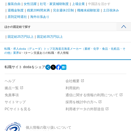
服装自由
女性活躍
社宅・家賃補助制度
上場企業
中国語を活かす
退職金制度
残業20時間未満
完全週休2日制
職種未経験歓迎
土日祝休み
原則定時退社
海外出張あり
ほかの固定給で探す
固定給25万円以上
固定給35万円以上
転職・求人doda（デューダ）トップ
北海道
北海道
メーカー（素材・化学・食品・化粧品・そ
の他）業界
U・Iターン支援ありの転職・求人情報
転職サイト dodaをシェア
ヘルプ
会社概要
拠点一覧
利用規約
免責事項
通信に関する情報の利用について
サイトマップ
採用を検討中の方へ
PCサイトを見る
利用者データの外部送信
個人情報の取り扱いについて