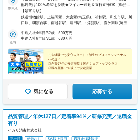
配属先は100％希望を反映★マイカー通勤＆直行直帰OK（勤務地
勤務地
や現場による）＼積極採用エリア／【北海道】北海道／旭川市、
【最寄り駅】
北見市、釧路市【東北】宮城県／仙台市【関東】茨城県／つくば
鉄道博物館駅、上福岡駅、大宮駅(埼玉県)、浦和駅、和光市駅、川
市 東京都／江東区、町田市、武蔵村山市 埼玉県
口駅、朝霞台駅、南越谷駅、蓮田駅、北朝霞駅、霞ケ関駅(埼玉
／さいたま市、ふじみ野市 神奈川県／横浜市、藤沢市、
県)、新座駅、川越駅、蕨駅、南浦和駅、西川口駅、さいたま新都
伊勢原市 山梨県／中央市【東海】岐阜県／羽島
中途入社4年目/32歳 500万円
心駅、武蔵浦和駅、所沢駅、北浦和駅、志木駅、草加駅、上尾
市 愛知県／名古屋市、知立市 三重県／四日市市
中途入社6年目/31歳 680万円
駅、東川口駅、谷塚駅、朝霞駅、春日部駅、戸田公園駅、東大宮
給与
【北信越】新潟県／新潟市、長岡市【関西】京都府／京都
駅、ふじみ野駅、越谷レイクタウン駅、東浦和駅、獨協大学前
市 大阪府／東大阪市 兵庫県／加古川市、神戸
駅、せんげん台駅、与野駅、熊谷駅、本川越駅、新所沢駅、越谷
市、西宮市【中国】鳥取県／米子市 岡山県／岡山市【四
＼未経験でも安心スタート！衛生のプロフェッショナル
駅、代々木駅、新宿駅、渋谷駅、池袋駅、四ツ谷駅、大手町駅(東
への道／
国】徳島県／徳島市 広島県／福山市【九州】福岡県／福
京都)、新秋津駅、品川駅、市ケ谷駅、石神井公園駅、馬喰町駅、
◎創業67年の安定基盤！国内シェアトップクラス
岡市 熊本県／熊本市 鹿児島県／鹿児島市※詳しい
京成金町駅、北千住駅、分倍河原駅、汐留駅、秋葉原駅、高田馬
◎既存顧客85%以上で安定営業
所在地は当社HPをご覧ください。
◎年休127日でプライベート充実
場駅、立川駅、小竹向原駅、下北沢駅、上野駅、大塚駅前駅、井
◎最長3年間の研修で未経験でも安心
https://www.ikari.co.jp/company/network/
の頭公園駅、蒲田駅、代々木上原駅、大崎駅、日比谷駅、目黒
駅、国立駅、神保町駅、九段下駅、浜松町駅、五反田駅、要町
駅、笹塚駅、武蔵砂川駅、淵野辺駅、愛甲石田駅、新羽駅、善行
気になる
応募する
駅、横浜駅、京急川崎駅、相模原駅、武蔵中原駅、三ツ境駅、武
蔵小杉駅、藤沢本町駅、戸塚駅、向ケ丘遊園駅、元町・中華街
駅、日吉駅(神奈川県)、溝の口駅、大倉山駅(神奈川県)、小田急相
模原駅、鶴見駅、上大岡駅、桜木町駅、小田原駅、長津田駅、海
品質管理／年休127日／定着率94％／研修充実／退職金
老名駅(相模線)、あざみ野駅、本厚木駅、新百合ケ丘駅、相模大野
有り
駅、寺田町駅、新大阪駅、梅田駅(地下鉄)、天王寺駅、野田駅(阪
神線)、京橋駅(大阪府)、堺筋本町駅、和泉府中駅、鶴橋駅、東梅
イカリ消毒株式会社
田駅、桜ノ宮駅、天王寺駅前駅、日本橋駅(大阪府)、大阪難波駅、
正社員
転勤なし
5名以上採用
職種未経験歓迎