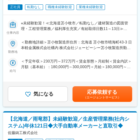
正社員
転勤なし
職種未経験歓迎
業種未経験歓迎
※未経験歓迎！≪北海道苫小牧市／転勤なし／建材製造の図面管
理・工程管理業務／福利厚生充実／有給取得日数11～13日≫
仕事内容
■業務内容：
＜勤務地詳細＞苫小牧製造所住所：北海道 苫小牧市晴海町43‐3 日
・本社から送られてくる、紙図面・AutoCAD図を印刷して
本軽金属株式会社構内 株式会社ジェーピーシー苫小牧製造所勤務
各部署へ配布
勤務地
地最寄駅： JR室蘭本線／苫小牧駅受動喫煙対策：その他（屋内禁
・新規案件の確認、製作業者選定、製作業者への根回し
煙（屋内喫煙可能場所あり））
＜予定年収＞230万円～372万円＜賃金形態＞月給制＜賃金内訳＞
・来客者とのスケジュール調整
月額（基本給）：180,000円～300,000円＜月給＞180,000円～
・社内製作業務の調整 他
給与
300,000円＜昇給有無＞有＜残業手当＞有＜給与補足＞※ご経験ス
キルや現年収を考慮の上、決定いたします。■昇給：年1回 1月あ
■組織構成：
たり0.50％～1.00％（前年度実績）■賞与：年2回 前年実績 計2.0
現在、AutoCAD業務を対応している社員は4人おります。
ヵ月分賃金はあくまでも目安の金額であり、選考を通じて上下す
20代から50代まで様々な方が活躍しており、前職経験も様々で
応募依頼する
気になる
る可能性があります。月給(月額)は固定手当を含めた表記です。
す。
（エージェントサービス）
■当社の魅力：
・スタッフ同士仲も良く、コミュニケーションをとっています。
【北海道／雨竜郡】未経験歓迎／生産管理業務(社内シ
何かあればすぐに先輩社員が助けてくれる環境が整っていますの
で、未経験の方も安心して活躍できる環境です。
ステム)年休121日◆大手自動車メーカーと直取引◆
・有給も取りやすく昨年の平均取得日数は11～13日です。
佐藤鋳工株式会社
・当社のコンクリートは強度と精密さ、現場の効率化も含め、注