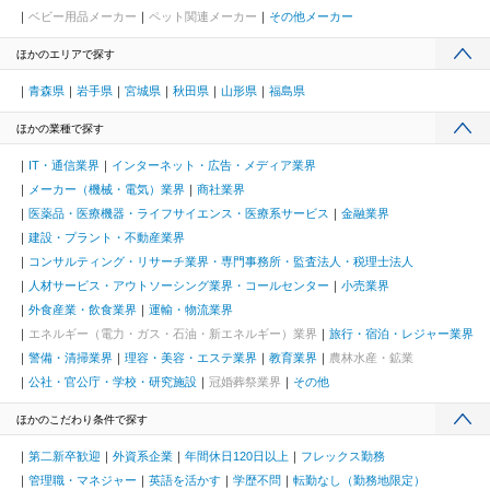
ベビー用品メーカー
ペット関連メーカー
その他メーカー
ほかのエリアで探す
青森県
岩手県
宮城県
秋田県
山形県
福島県
ほかの業種で探す
IT・通信業界
インターネット・広告・メディア業界
メーカー（機械・電気）業界
商社業界
医薬品・医療機器・ライフサイエンス・医療系サービス
金融業界
建設・プラント・不動産業界
コンサルティング・リサーチ業界・専門事務所・監査法人・税理士法人
人材サービス・アウトソーシング業界・コールセンター
小売業界
外食産業・飲食業界
運輸・物流業界
エネルギー（電力・ガス・石油・新エネルギー）業界
旅行・宿泊・レジャー業界
警備・清掃業界
理容・美容・エステ業界
教育業界
農林水産・鉱業
公社・官公庁・学校・研究施設
冠婚葬祭業界
その他
ほかのこだわり条件で探す
第二新卒歓迎
外資系企業
年間休日120日以上
フレックス勤務
管理職・マネジャー
英語を活かす
学歴不問
転勤なし（勤務地限定）