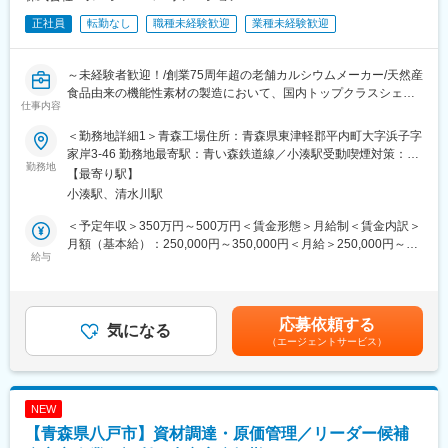
正社員
転勤なし
職種未経験歓迎
業種未経験歓迎
～未経験者歓迎！/創業75周年超の老舗カルシウムメーカー/天然産
食品由来の機能性素材の製造において、国内トップクラスシェア
仕事内容
を誇るニッチトップ企業◎/長期休暇あり/有給休暇を取得しやすい
環境/残業10時間前後/転勤無し/マイカー通勤可・駐車場完備～
＜勤務地詳細1＞青森工場住所：青森県東津軽郡平内町大字浜子字
家岸3-46 勤務地最寄駅：青い森鉄道線／小湊駅受動喫煙対策：屋
■職務内容：
勤務地
内全面禁煙＜勤務地詳細2＞青森第一工場住所：東津軽郡平内町大
【最寄り駅】
当社にて、食品添加物の製造に従事いただきます。具体的には下
字浜子家岸8-1 勤務地最寄駅：青い森鉄道線／小湊駅受動喫煙対
小湊駅、清水川駅
記業務を先輩社員とのOJTを通してお任せいたします。
策：屋内全面禁煙
＜予定年収＞350万円～500万円＜賃金形態＞月給制＜賃金内訳＞
1. 生産計画のサポート
月額（基本給）：250,000円～350,000円＜月給＞250,000円～
- 生産目標の理解と補助
給与
350,000円＜昇給有無＞有＜残業手当＞有＜給与補足＞■昇給：年
- 原材料の在庫確認と報告
1回(3,000円～20,000円 ※前年度実績)■賞与：年2回(3.8か月分 ※前
- データ入力や書類整理
年度実績)賃金はあくまでも目安の金額であり、選考を通じて上下
する可能性があります。月給(月額)は固定手当を含めた表記です。
応募依頼する
2. GMP認証取得サポートの補助
気になる
（エージェントサービス）
- GMP基準の基本的な理解
- 文書整理や簡単な資料作成
- 社員への基本的なGMP教育補助
NEW
3. 生産ラインの補助
【青森県八戸市】資材調達・原価管理／リーダー候補
- 生産ラインでの簡単な作業