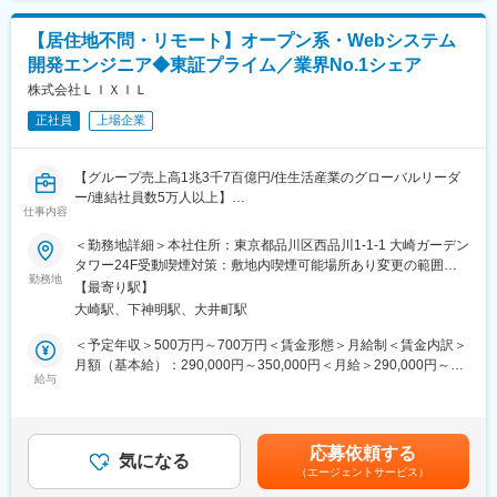
（メンバーサポート）。
※初期研修期間中は会社で手配するビジネスホテルに宿泊していた
・AIエージェントを用いた改善活動
だきます。
【居住地不問・リモート】オープン系・Webシステム
・部門方針や他チームとの活動連携、情報の発信
開発エンジニア◆東証プライム／業界No.1シェア
■キャリアパス
■柔軟な働き方：
株式会社ＬＩＸＩＬ
・マネージャー、本社部門など、長期的に多くのキャリアパスが
リモートワーク中心にSCRUMチームを構成し、チームで目標を
ございます。それを実現するための社内制度も大変充実しており
正社員
上場企業
持って、心理的安全性を保ち、小さな単位で素早くリリースしフ
ます。
ィードバックをもらう仕事の仕方を推進しています。また、スー
例）GROWプログラム：短期間にて他部署の業務体験が可能／社
パーフレックス制度を導入しており、コアタイムのない柔軟な勤
内公募制度：職種、セクター間の異動を行える制度
【グループ売上高1兆3千7百億円/住生活産業のグローバルリーダ
務体系で、ワークライフバランスを大切にしながら働くことがで
ー/連結社員数5万人以上】
きます。
変更の範囲：会社の定める業務
仕事内容
■業務内容：
＜勤務地詳細＞本社住所：東京都品川区西品川1-1-1 大崎ガーデン
■エンジニア主導の開発文化：
入社後はJapan Sales Front部に所属し、住宅建材流通店様向け販
タワー24F受動喫煙対策：敷地内喫煙可能場所あり変更の範囲：
ビジネス側との良好なコミュニケーションをもとに、エンジニア
売管理パッケージシステムにて実装する業務機能（見積、発注、
勤務地
会社の定める事業所（リモートワーク含む）
が主導しプロダクト開発をすすめております。アイデアや技術力
【最寄り駅】
売上、請求、回収、販売分析）の開発とシステムの運用保守の全
を活かし、大きな裁量を持って開発に携わることができます。
大崎駅、下神明駅、大井町駅
般を担当していただきます。
＜予定年収＞500万円～700万円＜賃金形態＞月給制＜賃金内訳＞
■参考：
<詳細>
月額（基本給）：290,000円～350,000円＜月給＞290,000円～
LIXIL、「DXプラチナ企業」に初選定
◎システム開発・運用保守
給与
350,000円＜昇給有無＞有＜残業手当＞有＜給与補足＞※基本給は
https://newsroom.lixil.com/ja/20250428_dx
◎商品部門や営業部門など関係部署との連携・管理
スキル・経験・能力に応じて決定■給与改定：年1回（4月）■賞
◎不具合、問い合せ対応などの運用系業務
与：会社業績、および個人の等級と業績によって決定年2回／7
「デジタルの民主化」従業員が自ら考え、行動する、新しい企業
◎開発パートナーである協力会社との連携・管理
月・12月※約5～5.5ヶ月分程度賃金はあくまでも目安の金額であ
文化
応募依頼する
気になる
り、選考を通じて上下する可能性があります。月給(月額)は固定手
https://www.lixil.com/jp/stories/stories_30/
（エージェントサービス）
■当社デジタル部門の特徴：
当を含めた表記です。
◎エンジニア主導の開発文化