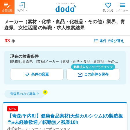
会員登録
ログイン
気になる
メニュー
メーカー（素材・化学・食品・化粧品・その他）業界、青
森県、女性活躍
の転職・求人検索結果
33
条件で並び替え
件
現在の検索条件
[勤務地]青森県 [業種]メーカー（素材・化学・食品・化粧品・その他）業界 [詳細条件](会社・職場の環境)女性活躍
新着求人をいつでもチェック
条件の変更
この条件を保存
青森県
のみで募集中
NEW
【青森/平内町】健康食品素材(天然カルシウム)の製造担
当※未経験歓迎／転勤無／残業10h
株式会社エヌ・シー・コーポレーション