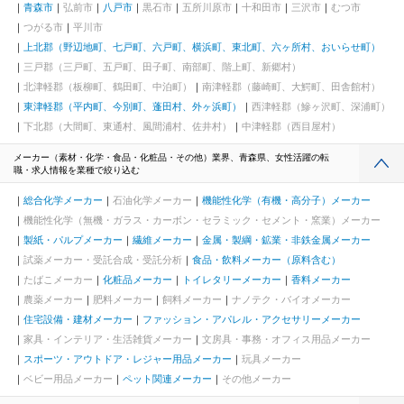
青森市
弘前市
八戸市
黒石市
五所川原市
十和田市
三沢市
むつ市
つがる市
平川市
上北郡（野辺地町、七戸町、六戸町、横浜町、東北町、六ヶ所村、おいらせ町）
三戸郡（三戸町、五戸町、田子町、南部町、階上町、新郷村）
北津軽郡（板柳町、鶴田町、中泊町）
南津軽郡（藤崎町、大鰐町、田舎館村）
東津軽郡（平内町、今別町、蓬田村、外ヶ浜町）
西津軽郡（鰺ヶ沢町、深浦町）
下北郡（大間町、東通村、風間浦村、佐井村）
中津軽郡（西目屋村）
メーカー（素材・化学・食品・化粧品・その他）業界、青森県、女性活躍の転
職・求人情報を業種で絞り込む
総合化学メーカー
石油化学メーカー
機能性化学（有機・高分子）メーカー
機能性化学（無機・ガラス・カーボン・セラミック・セメント・窯業）メーカー
製紙・パルプメーカー
繊維メーカー
金属・製綱・鉱業・非鉄金属メーカー
試薬メーカー・受託合成・受託分析
食品・飲料メーカー（原料含む）
たばこメーカー
化粧品メーカー
トイレタリーメーカー
香料メーカー
農薬メーカー
肥料メーカー
飼料メーカー
ナノテク・バイオメーカー
住宅設備・建材メーカー
ファッション・アパレル・アクセサリーメーカー
家具・インテリア・生活雑貨メーカー
文房具・事務・オフィス用品メーカー
スポーツ・アウトドア・レジャー用品メーカー
玩具メーカー
ベビー用品メーカー
ペット関連メーカー
その他メーカー