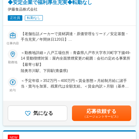
- 標準作業手順の理解と実行
◆安定企業で福利厚生充実◆転勤なし
- 製品の検査や梱包作業
伊藤食品株式会社
正社員
転勤なし
4. 工場の運営管理の補助
- 日常的な工場内の整理整頓
- 安全衛生の基本的な遵守
【老舗缶詰メーカーで資材調達・原価管理をリード／安定基盤・
- 簡単な設備点検の補助
手当充実／年間休日120日】
仕事内容
■組織構成：
■業務概要
配属部署には12名(20代～50代)が在籍しています。当社は中途入
＜勤務地詳細＞八戸工場住所：青森県八戸市大字市川町字下揚49-
当社は水産物や農畜産物を原料とした缶詰を製造・販売してお
社者も在籍しておりますので、入社後も安心して就業できます。
14 受動喫煙対策：屋内全面禁煙変更の範囲：会社の定める事業所
り、安心・安全で高品質な食品づくりを理念としています。本ポ
勤務地
【最寄り駅】
ジションでは、工場運営における資材調達や在庫・原価管理のリ
■当社の特徴：
陸奥市川駅、下田駅(青森県)
ーダー候補として、現場を牽引しながら最適な生産体制の実現を
・本社は徳島県にあり、創業75周年を超える老舗カルシウムメー
担っていただきます。
カーで、業界では知名度もシェアも高い状態で推移しておりま
＜予定年収＞352万円～400万円＜賃金形態＞月給制月給に諸手
す。
当・賞与を加算。残業代は全額支給。＜賃金内訳＞月額（基本
■業務詳細
給与
平成5年から稼働している青森工場では、ホタテ貝殻を原料にした
給）：220,000円～250,000円＜月給＞220,000円～250,000円＜
・主原料（サバ、ツナ、イワシ等）や副資材（調味料、缶、ラベ
天然カルシウム製造がメインで、大手食品メーカーや健康食品会
昇給有無＞有＜残業手当＞有＜給与補足＞・賞与年2回、・経験・
ルなど）の調達先選定および発注
社に販売しています。
年齢を考慮の上、当社規定により優遇。賃金はあくまでも目安の
・在庫管理システムの運用と適正在庫の維持、入出庫の管理
令和5年に新設の青森第一工場の稼働に向けて、認証取得のために
金額であり、選考を通じて上下する可能性があります。月給(月額)
応募依頼する
・生産効率や歩留の向上を目指した工程管理、コストダウン施策
気になる
新たに募集をすることとなりました。
は固定手当を含めた表記です。
（エージェントサービス）
の企画・実行
・全国の上場企業・地場大手メーカー(食品・健康食品・化学・医
・製造原価の計算や原価分析、月次・年次の報告業務
薬品等)との取引があり、高い技術力・製造能力によって取引先か
・生産計画に基づく資材需給計画の作成、現場部門との連携
ら厚い信頼を得ています。
・新規原材料やサプライヤーの開拓および品質評価
・製品であるカルシウム類は、健康食品や菓子、麺類など幅広い
NEW