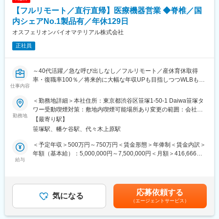
・分割休暇…30分単位で取得できる休暇制度、年間6日分支給さ
◎言語：C言語、Java、VB
【フルリモート／直行直帰】医療機器営業 ◆脊椎／国
れます。
◎DB：Oracle
・年次有給休暇…10～20日（初年度10日間付与）
内シェアNo.1製品有／年休129日
・残業代は1分単位で支給されます。（業務状況に応じて多少波は
Scrumフレークワークで仕事をしています。チームとして1週間で
オスフェリオンバイオマテリアル株式会社
ありますが、想定残業時間は月10時間前後です。）
こなすタスクを決め、各メンバーが各タスクを受け持ち完了さ
正社員
せ、出来上がった成果物をユーザーにレビューして頂く、という
有給休暇：分割休暇＋年次有給休暇＝初年度16日付与 最大20日
サイクルを回しています。
工程ごとに担当を決めているわけではないため、各メンバーが
～40代活躍／急な呼び出しなし／フルリモート／産休育休取得
様々な工程を担当し、それぞれが協力し合って成果物の完成を目
率・復職率100％／将来的に大幅な年収UPも目指しつつWLBも担
指しています。
仕事内容
保できる環境～
■柔軟な働き方：
＜勤務地詳細＞本社住所：東京都渋谷区笹塚1-50-1 Daiwa笹塚タ
★フルリモートで自宅から顧客先へ直行直帰の営業スタイル、全
リモートワーク中心にSCRUMチームを構成し、チームで目標を
ワー受動喫煙対策：敷地内喫煙可能場所あり変更の範囲：会社の
国どこでも勤務可能！
勤務地
持って、心理的安全性を保ち、小さな単位で素早くリリースしフ
定める事業所（リモートワーク含む）
【最寄り駅】
★予定手術が大半のため緊急呼び出しはなし！
ィードバックをもらう仕事の仕方を推進しています。また、スー
笹塚駅、幡ケ谷駅、代々木上原駅
★WLBを改善したくて入社している社員多数！
パーフレックス制度を導入しており、コアタイムのない柔軟な勤
★年休129日×土日祝休み／産休育休取得率・復職率100％で働き
務体系で、ワークライフバランスを大切にしながら働くことがで
＜予定年収＞500万円～750万円＜賃金形態＞年俸制＜賃金内訳＞
方◎
きます。
年額（基本給）：5,000,000円～7,500,000円＜月額＞416,666円
★セラミックス人工骨の国内シェアNo.1企業！
給与
～625,000円（12分割）＜昇給有無＞有＜残業手当＞無＜給与補
■参考：
足＞※その方の経験・能力に応じて決定します。■残業手当：無
■業務概要
LIXIL、「DXプラチナ企業」に初選定
（事業場外みなし労働制適用）■別途インセンティブ有り（予定年
整形外科向けの人工骨等を研究開発・製造する当社にて、脊椎領
https://newsroom.lixil.com/ja/20250428_dx
収額に含まず）：年2回。半期ごとに予算の達成に応じて支給。
応募依頼する
域（椎弓形成術に用いられる固定材）の営業活動、マーケティン
気になる
（0～100万円/半期）賃金はあくまでも目安の金額であり、選考を
（エージェントサービス）
グ業務のサポートをお任せいたします。
LIXILの常務役員が語る「デジタル部門の役割や魅力」とは
通じて上下する可能性があります。月給(月額)は固定手当を含めた
https://www.youtube.com/watch?v=pOp5VwhVkXM
表記です。