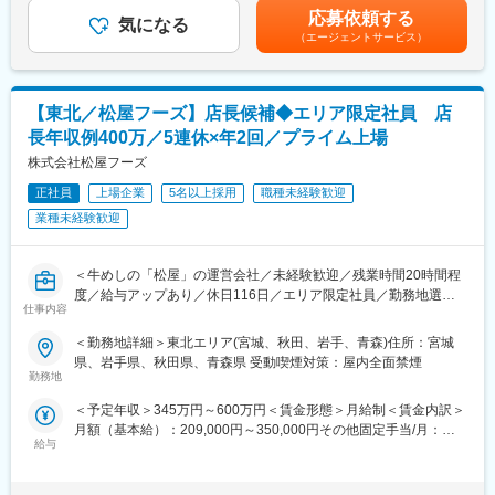
・パネル生産におけるコストダウン、品質安定化、生産性向上に
性があります。月給(月額)は固定手当を含めた表記です。
応募依頼する
連休も取得可能で、1年間で5連休を2回取得いただけます。
繋がる技術改良
気になる
お休みはエリアマネジャーが徹底して管理しており、エリア内(1
（エージェントサービス）
・次世代の大規模生産設備におけるパネル生産の立上げ
エリア15店舗程度)で、空いている店舗から手の足りない店舗へヘ
ルプを出しなど助け合っております。外食企業の中でも魅力的な
【やりがい】
就業環境です。
自ら開発した製品によって事業化を達成し、新しい照明として有
【東北／松屋フーズ】店長候補◆エリア限定社員 店
機EL照明を世の中に広げていくこと
長年収例400万／5連休×年2回／プライム上場
＜現場を思いやる社風＞
本部の社員の9割が、現場(店舗就業)経験者です。
【キャリアパスプラン】
株式会社松屋フーズ
そのため、現場を非常に重要視した経営を行っており、現場での
部門内で研究技術開発を継続的に担当して当該領域の専門性を向
正社員
上場企業
5名以上採用
職種未経験歓迎
課題を出来るだけ早く改善できるよう会社を上げて努めておりま
上させ、研究技術関連の組織リーダーから部門内の技術統括への
す。
業種未経験歓迎
キャリアをイメージする。
【募集組織】
＜牛めしの「松屋」の運営会社／未経験歓迎／残業時間20時間程
出向：OLED青森株式会社 研究統括グループ
度／給与アップあり／休日116日／エリア限定社員／勤務地選べ
仕事内容
る制度あり＞
【事業内容】
■Material Solutions Unit：地球環境保護と快適なくらしに貢献
＜勤務地詳細＞東北エリア(宮城、秋田、岩手、青森)住所：宮城
■業務内容：
代表的なプラスチックのひとつである塩化ビニル樹脂
県、岩手県、秋田県、青森県 受動喫煙対策：屋内全面禁煙
同社の、牛めし『松屋』、とんかつ『松のや』、鮨、ラーメン、
勤務地
■Quality of Life Solutions Unit：省エネルギーと豊かなくらしの創
外販 他、フランチャイズ形態による技術・経営指導(いわゆる店
造に貢献
＜予定年収＞345万円～600万円＜賃金形態＞月給制＜賃金内訳＞
長業務など)を行って頂きます。
精密機器などの緩衝包装材や魚函などに広く用いられる発泡樹脂
月額（基本給）：209,000円～350,000円その他固定手当/月：
https://www.midcareer-
■Health Care Solutions Unit：高齢化社会・医療高度化社会に貢献
給与
5,000円～22,000円＜月給＞214,000円～372,000円＜昇給有無＞
matsuyafoods.com/matsuyafoods/career.htm
血管内治療用カテーテルや血液浄化システム など
有＜残業手当＞有＜給与補足＞※ご経験によって年収前後する可能
■Nutrition Solutions Unit：健康と豊かな「食」に貢献
性もございます■モデル年収：ストアマネジャー職（店長）400～
まずは当社のこだわりやオペレーション、スタッフ・お客さまの