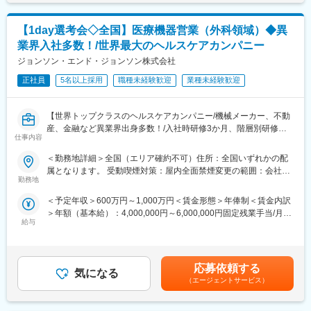
１、民間のシンクタンクの調査では、整形外科向けセラミックス
提供、および持続的な事業成果の実現を支援します。
人工骨販売金額では国内シェアトップクラス。
【主な職務内容と責任】
２、入社と同時に有給休暇を比例付与。社員の産休育休取得率お
【1day選考会◇全国】医療機器営業（外科領域）◆異
■ビジネスパートナーシップ
よび復職率は契約社員を含め100％。
業界入社多数！/世界最大のヘルスケアカンパニー
・R&Dおよび関連部門のステークホルダーと信頼関係を構築し、
３、従業員からのアイデアや提案を賞賛。主体性のある方はやり
業務上の課題、ニーズ、および優先事項を理解する。
ジョンソン・エンド・ジョンソン株式会社
がいを感じられます。
・ビジネス目標の達成と事業価値の創出に向けて、ITおよびデジ
４、社内は社長、副社長問わず「さん」付けで呼び合う風通しの
正社員
5名以上採用
職種未経験歓迎
業種未経験歓迎
タルソリューションを提案し、その導入・活用を支援する。
良い風土があり、これまでの新卒社員の定着率は9割超と勤務しや
・ビジネス部門とIT部門の橋渡し役として、優先順位、期待値、
すい風土が整っています。
およびソリューション方針の整合を図る。
５、開発・製造～販売まで全て自社にて一気通貫で行っていま
【世界トップクラスのヘルスケアカンパニー/機械メーカー、不動
■プロジェクト推進
す。
産、金融など異業界出身多数！/入社時研修3か月、階層別研修な
・担当するITプロジェクトおよび施策について、計画策定、実
仕事内容
ど手厚い研修体制/キャリアパス充実/圧倒的な製品力/業界トップ
行、および進捗管理をリードする。
変更の範囲：会社の定める業務
シェアの製品多数/インセンティブ制度/入社想定日：2026年10月1
＜勤務地詳細＞全国（エリア確約不可）住所：全国いずれかの配
・プロジェクトにおける課題やリスクを主体的に特定・管理し、
日】
属となります。 受動喫煙対策：屋内全面禁煙変更の範囲：会社の
適切な対策を推進することで、円滑なプロジェクト遂行を実現す
勤務地
定める事業所
る。
★自分の提案が、医療現場の課題解決に繋がる営業職です！
・社内外の関係者と連携しながら、プロジェクトの成功に向けて
＜予定年収＞600万円～1,000万円＜賃金形態＞年俸制＜賃金内訳
★個人の裁量が大きく、年齢・性別関係・社歴関係なく活躍でき
推進する。
＞年額（基本給）：4,000,000円～6,000,000円固定残業手当/月：
る環境です！
■ソリューション・システム管理
給与
50,000円～65,000円（固定残業時間20時間0分/月）超過した時間
★研修制度が非常に手厚く、医療機器営業のキャリア形成には最
・担当するシステムおよびアプリケーションの安定運用と継続的
外労働の残業手当は追加支給＜月額＞383,333円～565,000円（12
適な環境です！
な改善を推進する。
分割）（一律手当を含む）＜昇給有無＞有＜残業手当＞有＜給与
■ステークホルダーコミュニケーション・協働
補足＞※ご経験やスキルを考慮し決定いたします。※上記はインセ
■業務詳細
応募依頼する
・プロジェクトの状況、リスク、課題、およびシステム変更に関
気になる
ンティブを含む金額です。賃金はあくまでも目安の金額であり、
担当エリアの病院（主に医師）に対し、当社にて扱っている製品
（エージェントサービス）
する情報を、関係者へ適切に共有する。
選考を通じて上下する可能性があります。月給(月額)は固定手当を
を提案していただきます。医師のニーズを掘り下げた上で解決に
・グローバルおよびリージョナルのITチームと連携し、IT戦略、お
含めた表記です。
最適なソリューションを提案する、コンサルティングのような営
よび各種イニシアチブの実行を支援する。