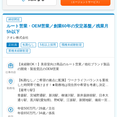
ンティブを含む金額です。賃金はあくまでも目安の金額であり、
担当エリアの病院（主に医師）に対し、当社にて扱っている製品
好し・ステーキガスト・むさしの森珈琲など
（エージェントサービス）
選考を通じて上下する可能性があります。月給(月額)は固定手当を
を提案していただきます。医師のニーズを掘り下げた上で解決に
含めた表記です。
最適なソリューションを提案する、コンサルティングのような営
■同社について
業スタイルになります。
～外食・中食・内食に視野を入れた「食の総合型企業」を目指す
締切間近
＜具体的な業務内容＞
～
・担当する製品の提案、技術サポート（手術の立会いあり）
・国内外に約3,000店舗を有し、規模と多様性を最大限に活かした
ルート営業・OEM営業／創業60年の安定基盤／残業月
・最新の医療関連情報の提供、医療機関へのサポート（勉強・セ
事業を展開しています。加えて外食事業だけでなく、冷凍食品の
5h以下
ミナーの主催など）
製造販売にも着手しており、原料の調達から生産、検査、物流ま
クオレ株式会社
・販売代理店へのサポート
でを全て自社一貫で行っている強みを活用し「食べる幸せ」をプ
・各種学会への参加
ロデュース。
正社員
転勤なし
5名以上採用
職種未経験歓迎
・担当施設の患者集患の提案、実行
業種未経験歓迎
※担当病院数は10～15施設ほどです。
～店舗中心経営～
※緊急の呼び出し等は発生いたしません。
マネジャーの自律的な店舗運営を促し、マネジメント能力の向上
によって安定的なサービス・品質を提供することで、顧客支持の
【未経験OK！】美容室向け商品のルート営業／他社ブランド製品
■担当製品
拡大と収益率の向上を目指します。そのためにも、評価制度の改
の開発・製造受託のOEM営業
サージェリー事業本部で展開している外科の製品群で「手術用縫
革やマネジャーをバックアップする体制を整えています。
仕事内容
合糸」「手術用器機」「止血剤」の大きく3つ分けれております。
【転勤なし／ご希望の拠点に配属】ワークライフバランスを重視
入社後はいずれかの製品群を担当いただきます。豊富なラインナ
変更の範囲：会社の定める業務
した時間帯で働けます！★勤務地は現住所や希望を考慮し決定し
ップを揃えており、顧客のニーズに合わせた最適なソリューショ
勤務地
ます★直行直帰も可能！★時差勤務制度アリ■ルート営業【全国の
【最寄り駅】
ン提案が可能です。
各営業所で積極採用中】住所詳細は「勤務地一覧」をご覧くださ
青森駅、宮城野通駅、新潟駅、柳瀬川駅、新井薬師前駅、日本大
い。＜募集エリア（全14拠点）＞青森・仙台・新潟・埼玉・東
■研修・教育制度
通り駅、黒川駅(愛知県)、野町駅、江坂駅、新開地駅、備前一宮
京・横浜・名古屋・金沢・大阪・神戸・広島・岡山・福岡・熊本
入社後は会社、製品に関して知識を深めていただくため3か月の研
駅、的場町駅、吉塚駅、動植物園入口駅、仙台駅、沼袋駅、石川
■OEM営業＜東京事務所＞東京都中野区新井5丁目22-8 3F※受動喫
年収500万円／28歳／主任
修を行っています。座学だけでなく、実際に担当する製品の操作
町駅、志賀本通駅、湊川駅、段原一丁目駅、仙台駅(地下鉄)、関内
煙対策あり：屋内禁煙
年収650万円／34歳／係長
を頂くなど基礎的な知識を身につけてからの現場配属になりま
駅、清水駅(愛知県)、湊川公園駅、猿猴橋町駅
給与