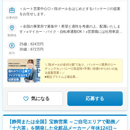
躍する店舗での実務研修を行い、研修後にご自身の担当する店舗
＜ルート営業中心◎＞段ボールをはじめとするパッケージの提案
で経験を積んでもらいます。
をお任せします。
仕事内容
■多様なキャリアパス：
全国に展開する「日本一」だからこそ、いろんな働き方・いろん
＜全国の事業所で募集中！希望と適性を考慮の上、配属いたしま
なキャリアのカタチがあります。現場でお客様対応に力を注ぎ続
す＞※マイカー・バイク・自転車通勤OK！※営業職には社用車貸与
ける道もあれば、現場を支えるバックオフィス業務、さらには副
勤務地
■北海道事業部北海道恵庭市北海道旭川市■東北事業部青森県青森
本部長・部長・本部長・執行役員といった経営層にステップアッ
市宮城県黒川郡福島県西白河郡■関東事業部栃木県小山市群馬県前
25歳：624万円
プした先輩社員もいます。
橋市埼玉県川口市千葉県佐倉市神奈川県高座郡新潟県新発田市■中
30歳：672万円
まずはお客様と直接向き合う店舗で経験を積みながら、自分らし
部事業部長野県長野市長野県松本市静岡県静岡市愛知県豊橋市愛
給与
いキャリアを見つけていってください。全国に店舗があるからこ
知県春日井市福井県越前市■近畿事業部滋賀県栗東市京都府長岡京
そ、勤務地・職種ともに幅広い選択肢が用意されています。
市兵庫県三田市和歌山県紀の川市■中国・四国・九州事業部岡山県
＼“段ボールの名付け親”であり、パッケージ業界のリー
総社市広島県安芸郡山口県防府市愛媛県東温市佐賀県鳥栖市
ディングカンパニー◎安定性×手厚い待遇×やりがいのあ
■ミッション：
る提案営業！／
店舗拡大に伴い、複数店舗を統括するエリアマネージャー候補を
■東証プライム上場企業
■独身寮・社宅制度・家賃補助あり
募集します。店舗運営だけでなく「人を育てる」「売上を伸ば
■育休後の復職率100%
す」「地域で愛される店舗づくり」をリードするポジションで
す。店長経験を活かしてさらに上を目指したい方、裁量を持って
組織づくりに携わりたい方を歓迎します。
気になる
応募する
■配属組織について：
各エリア体制：エリアマネージャー1名、正社員10名前後、パー
ト・アルバイト従業員複数名
【静岡または全国】宝飾営業 ～ご自宅エリアで勤務／
「十六茶」を開発した化粧品メーカー／年休124日～
■魅力：