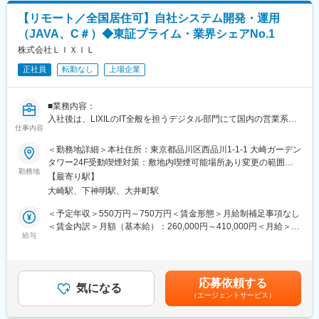
業スタイルになります。
【リモート／全国居住可】自社システム開発・運用
＜具体的な業務内容＞
変更の範囲：会社の定める業務
・担当する製品の提案、技術サポート（手術の立会いあり）
（JAVA、C＃）◆東証プライム・業界シェアNo.1
・最新の医療関連情報の提供、医療機関へのサポート（勉強・セ
株式会社ＬＩＸＩＬ
ミナーの主催など）
・販売代理店へのサポート
正社員
転勤なし
上場企業
・各種学会への参加
・担当施設の患者集患の提案、実行
■業務内容：
※担当病院数は10～15施設ほどです。
入社後は、LIXILのIT全般を担うデジタル部門にて国内の営業系シ
※緊急の呼び出し等は発生いたしません。
仕事内容
ステムの開発及び運用保守を担うジャパンセールスフロントシス
テム部に所属し、以下業務を担当していただきます。
■担当製品
＜勤務地詳細＞本社住所：東京都品川区西品川1-1-1 大崎ガーデン
※必要に応じて数か月に1,2回程出社が発生する場合があります。
サージェリー事業本部で展開している外科の製品群で「手術用縫
タワー24F受動喫煙対策：敷地内喫煙可能場所あり変更の範囲：
合糸」「手術用器機」「止血剤」の大きく3つ分けれております。
勤務地
会社の定める事業所（リモートワーク含む）
【最寄り駅】
<技術スタック>
入社後はいずれかの製品群を担当いただきます。豊富なラインナ
大崎駅、下神明駅、大井町駅
・言語：JAVA、C＃
ップを揃えており、顧客のニーズに合わせた最適なソリューショ
※上記以外のインタープリタ言語（Python、JavaScript、PHPな
ン提案が可能です。
＜予定年収＞550万円～750万円＜賃金形態＞月給制補足事項なし
ど）の開発経験がある方も歓迎します！
＜賃金内訳＞月額（基本給）：260,000円～410,000円＜月給＞
・DB：SQL Server、PostgreSQLなど
■研修・教育制度
給与
260,000円～410,000円＜昇給有無＞有＜残業手当＞有＜給与補足
入社後は会社、製品に関して知識を深めていただくため3か月の研
＞※年齢と経験に基づき決定します（応相談）。■昇給：年1回（4
<詳細>
修を行っています。座学だけでなく、実際に担当する製品の操作
月）■賞与：年2回（7月・12月）賃金はあくまでも目安の金額で
・LIXILで販売する太陽光発電商材、住宅用壁材、住宅の設計支援
を頂くなど基礎的な知識を身につけてからの現場配属になりま
あり、選考を通じて上下する可能性があります。月給(月額)は固定
応募依頼する
サービスの見積や受発注、保証管理などの業務を支援するシステ
す。現場配属後も上長や先輩社員との営業動向や勉強会、年次や
気になる
手当を含めた表記です。
（エージェントサービス）
ムの開発、運用保守
階層別の研修プログラムを用意しているため、継続的に知識習得
上記の開発、運用保守を担うスクラムチームのリード、体制運営
をする環境が整っております。