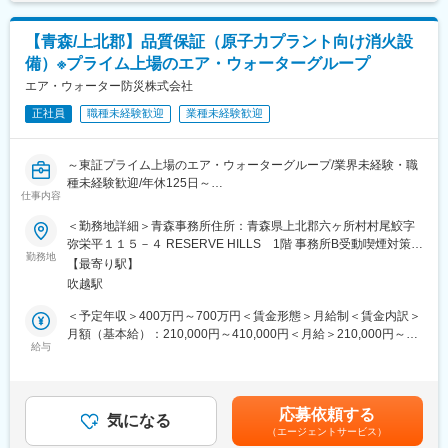
「女性従業員の健康課題解決への取組の概要と得られた成果」の
注目企業としても、LIXILの活動が、レポートや経済産業省ホーム
■同社の特徴
ページにて紹介されております。
【青森/上北郡】品質保証（原子力プラント向け消火設
「人の生命と財産を守る」という理念のもと、医療装置、消火装
備）※プライム上場のエア・ウォーターグループ
置、呼吸器の研究開発・設計・製造・据付・保守・販売を手がけ
変更の範囲：会社の定める業務
ています。近年は、事業領域を拡大すべく、医療・消火事業に力
エア・ウォーター防災株式会社
をいれています。高圧ガス制御に関する技術力、培われた経験に
正社員
職種未経験歓迎
業種未経験歓迎
裏打ちされた高品質・高性能の製品は、信頼と評価を得ていま
す。こうしたクライアントからの信頼に応えるために、より一層
の安全性と信頼性を備えた、クライアントに満足してもらえる製
～東証プライム上場のエア・ウォーターグループ/業界未経験・職
品の提供に努め、これからも「創造」と「挑戦」をキーワードに
種未経験歓迎/年休125日～
安心・安全な社会づくりに貢献していきます。
仕事内容
■業務内容：
＜勤務地詳細＞青森事務所住所：青森県上北郡六ヶ所村村尾鮫字
変更の範囲：会社の定める業務
・消火設備の品質保証業務を担当して頂きます。
弥栄平１１５－４ RESERVE HILLS 1階 事務所B受動喫煙対策：
勤務地
屋内全面禁煙変更の範囲：会社の定める事業所
【最寄り駅】
■業務詳細：
吹越駅
・現地協力会社の監査業務など
＜予定年収＞400万円～700万円＜賃金形態＞月給制＜賃金内訳＞
＜使用ソフト＞Word、Excel、DocuWorks、PDF
月額（基本給）：210,000円～410,000円＜月給＞210,000円～
＜主な設備＞原子力プラントに設置される消火設備
給与
410,000円＜昇給有無＞有＜残業手当＞有＜給与補足＞※上記年収
には残業(20時間を見込んでおります）※同社規定に則り経験・年
■教育体制/資格サポート：
齢に応じた給料を検討します。■昇給：年1回（4月）※評価に応じ
・品質保証業務未経験でも、OJTにて教育させて頂きます。
る。 賃金はあくまでも目安の金額であり、選考を通じ
応募依頼する
気になる
て上下する可能性があります。月給(月額)は固定手当を含めた表記
（エージェントサービス）
■同社の特徴
です。