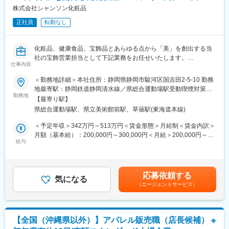
株式会社シャンソン化粧品
全国展開のリーディングカンパニーで、店舗運営からマネジメン
トまで一貫して成長できる総合職ポジションです。当社は中食業
正社員
転勤なし
界のリーディングカンパニーとして、全国に店舗を展開する強み
を活かし、店舗業務からマネジメント、さらには本社業務までチ
ャレンジできます。
化粧品、健康食品、宝飾品とあらゆる点から「美」を創出する当
社の宝飾営業担当として下記業務をお任せいたします。
変更の範囲：会社の定める業務
仕事内容
■業務内容：全国のシャンソン化粧品の特約店にて、お越しいただ
＜勤務地詳細＞本社住所：静岡県静岡市駿河区国吉田2-5-10 勤務
いたお客様への宝飾品の催事販売をお任せいたします。
地最寄駅：静岡鉄道静岡清水線／県総合運動場駅受動喫煙対策：
当社の特約店まで出向き、普段弊社特約店のサロンに通われてい
勤務地
屋内全面禁煙
【最寄り駅】
るお客様や特約店スタッフのお客様へ催事販売のスタイルで宝飾
県総合運動場駅、県立美術館前駅、草薙駅(東海道本線)
品の販売をして頂きます。
※勤務エリアはお住まいのエリアに合わせ決定します。
＜予定年収＞342万円～513万円＜賃金形態＞月給制＜賃金内訳＞
※年に数回、静岡県の本社にてジュエリーフェアを開催し、お客様
月額（基本給）：200,000円～300,000円＜月給＞200,000円～
をご招待しご案内をすることがございますので、出張が発生しま
給与
300,000円＜昇給有無＞有＜残業手当＞有＜給与補足＞※詳細は年
す。
齢・経験・能力により決定します。業務手当、営業手当、昼食手
※平成元年にスタートしたシャンソンジュエリーは、リングを中心
当、皆勤手当有■昇給：年1回（4月）■賞与：年2回（7月・12月）
にネックレス、イヤリング、ピアス、ブローチなどジュエリーの
賃金はあくまでも目安の金額であり、選考を通じて上下する可能
応募依頼する
すべてのアイテムで豊富な品揃えをご用意し、お客様のニーズに
気になる
性があります。月給(月額)は固定手当を含めた表記です。
（エージェントサービス）
お応えしております。
■商品の特徴：
価格帯が幅広く、20代～50代以上の方まで幅広く愛される商品で
す。また、ほとんどの商品が「手に取って試せる」ことも特徴で
【全国（沖縄県以外）】アパレル販売職（店長候補） ※
す。