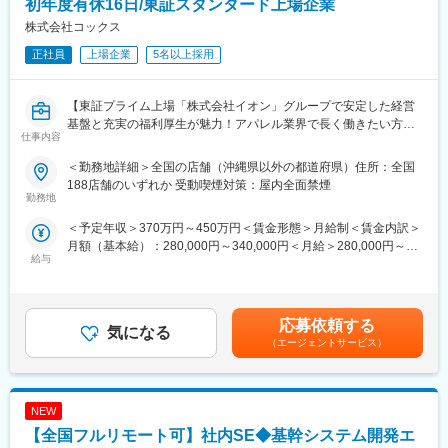
初年度有休16日/東証スタンダード上場企業
■シャンソン化粧品について：
1946年の創業以来、かたくなに貫き通してきた高品質へのこだわ
株式会社コックス
り。全製品から石油系乳化剤を排除し、厳選された天然成分での
正社員
上場企業
5名以上採用
製品開発により、基礎化粧品の8割以上が医薬部外品に認可されて
います。
また、1988年に業界で初めて「ナノ」の商標権を取得し、他社に
【東証プライム上場「株式会社イオン」グループで安定した経営
先駆けてナノテクノロジーを化粧品に応用、肌にも環境にもやさ
基盤と充実の福利厚生が魅力！アパレル業界で長く働きたい方に
しい製品開発を行い、全国に1,000店舗の特約店エステティックサ
仕事内容
おススメ！／本社スタッフへのキャリアパス有！バイヤー・店舗
ロンを展開しています。
開発・バックオフィス等】
＜勤務地詳細＞全国の店舗（沖縄県以外の都道府県）住所：全国
■当社の特徴
188店舗のいずれか 受動喫煙対策：屋内全面禁煙
当社は化粧品の企画から研究開発、生産、販売までを一貫して行
■具体的な業務内容：
勤務地
っている全国でも数少ない化粧品会社です。企業理念「人と人
・接客販売
心と心 大切に」のもと、お客様のニーズを追求し続け、安全で
＜予定年収＞370万円～450万円＜賃金形態＞月給制＜賃金内訳＞
・商品管理・売場管理・数値管理・人員、シフト管理など
安定して効果が感じられかつ独創性がある化粧品づくりに努めて
月額（基本給）：280,000円～340,000円＜月給＞280,000円～
・担当部門および売場の運営に関わるマネジメント全般を担当
います。お客さまが美しくなっていくプロセスを一緒に実感する
給与
340,000円＜昇給有無＞有＜残業手当＞有＜給与補足＞※上記年収
ために全国でサロンエステ展開をしています。お客さまに一番近
は賞与,想定残業を含んだ金額です。【昇給】年1回（6
■キャリアステップ：
い存在であるサロンのオーナーとともに、お客さまの反応をダイ
月
・販売店舗でのキャリアステップは以下になります。また、年に1
レクトに感じながら安全性と高品質を守り続けた化粧品を届け続
【賞与】年2回（7月・12月） 賃金はあくまでも目安の金額であ
回自己申告でキャリア希望の打診も可能です。
応募依頼する
けるため、新商品発表会や社内イベントなどを通して当社の想い
気になる
り、選考を通じて上下する可能性があります。月給(月額)は固定手
（エージェントサービス）
を共有し、信頼関係を築き上げています。
当を含めた表記です。
販売職：接客をメインに自社製品の販売。個人売上成果により店
■その他について：
長に昇格
産休／育休制度あり（復帰率100％）、時短勤務の方もおりま
↓
す。
NEW
店長：売場責任者として、売場全体の数値管理などを担当
↓
【全国フルリモート可】社内SE◆基幹システム開発エ
統括店長：複数店舗を管轄し、それぞれの店舗の統括責任者