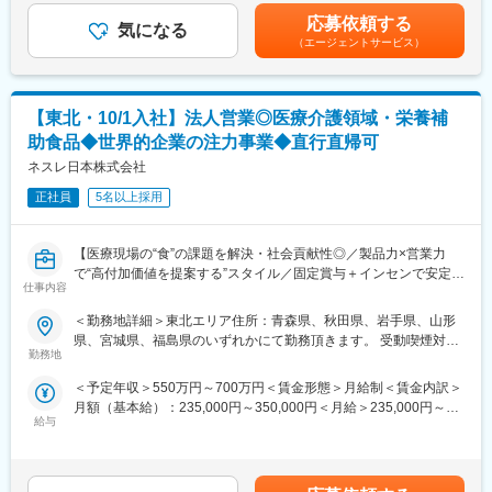
パン・菓子・加工食品市場向け製品 など
500万円ブロックマネジャー(約600万円)エリアマネジャー(約700
特徴などを学んでいただきます。
応募依頼する
気になる
万円)※上記月給年収は20時間相当分の残業した際の年収想定です
店舗従業員の90%はアルバイトである為、店長の仕事はそのアル
（エージェントサービス）
賃金はあくまでも目安の金額であり、選考を通じて上下する可能
バイトをどう活かすか、といったマネジメント業務が中心となり
変更の範囲：会社の定める業務
性があります。月給(月額)は固定手当を含めた表記です。
ます。
20～30名のアルバイトの管理・教育・労務管理、店舗・業態改善
【東北・10/1入社】法人営業◎医療介護領域・栄養補
に繋がる提案・企画など、幅広い業務を担当します。
助食品◆世界的企業の注力事業◆直行直帰可
■業務の魅力：
ネスレ日本株式会社
＜身につくスキル＞
また徹底された業務マニュアルがあり、様々なバックグラウンド
正社員
5名以上採用
を持つほかの従業員にも分かりやすく伝えられます。
身につくスキルとしては数字への管理等のマネジメント力・人材
【医療現場の“食”の課題を解決・社会貢献性◎／製品力×営業力
育成力・柔軟な対応力など様々なスキルを学んで頂くことが可能
で“高付加価値を提案する”スタイル／固定賞与＋インセンで安定収
です。
仕事内容
入／自宅から直行直帰でご自身の裁量でスケジュール調整可能／
年休123日・土日祝休】
＜キャリアパス＞
＜勤務地詳細＞東北エリア住所：青森県、秋田県、岩手県、山形
■業務内容
これまでのご経験に合わせ、適切なポジションからスタートいた
県、宮城県、福島県のいずれかにて勤務頂きます。 受動喫煙対
医療機関への自社製品の提案営業となります。
だきます。
勤務地
策：屋内全面禁煙変更の範囲：会社の定める事業所
医療機関の課題に応じて栄養補助食品の提案だけでなく施設が抱
未経験の方でも、平均7.8か月程度でストアチーフ(1店舗管理)、平
＜予定年収＞550万円～700万円＜賃金形態＞月給制＜賃金内訳＞
える真の課題を”食”の観点から解決するためのソリューション提案
均3年程度でストアマネジャー(3店舗管理)、
月額（基本給）：235,000円～350,000円＜月給＞235,000円～
を行います。
その後はさらに多くの店舗を管理いただくポジションを目指し業
給与
350,000円＜昇給有無＞有＜残業手当＞無＜給与補足＞■年収は前
◇折衝相手：医師・看護師・栄養士・事務長など多岐に渡ります
務に当たって頂きます。
職・経験を考慮の上、決定致します。■昇給：年1回（4月）■賞
◇担当施設：急性期、回復期、療養病院をメインに80施設以上を
社内公募制度を設けており、1年に1回本社へのキャリアへのご応
与：年2回（6月・12月）■評価体制：実績と行動評価の両面から
担当
募も可能でございます。
評価を実施。賞与は固定部分と変動部分（インセンティブ）で構
◇業務内容