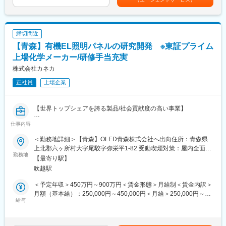
月給年収は20時間相当分の残業した際の年収想定です賃金はあく
ます。
までも目安の金額であり、選考を通じて上下する可能性がありま
20～30名のアルバイトの管理・教育・労務管理、店舗・業態改善
す。月給(月額)は固定手当を含めた表記です。
に繋がる提案・企画など、幅広い業務を担当します。
締切間近
■業務の魅力：
【青森】有機EL照明パネルの研究開発 ※東証プライム
＜身につくスキル＞
上場化学メーカー/研修手当充実
また徹底された業務マニュアルがあり、様々なバックグラウンド
株式会社カネカ
を持つほかの従業員にも分かりやすく伝えられます。
身につくスキルとしては数字への管理等のマネジメント力・人材
正社員
上場企業
育成力・柔軟な対応力など様々なスキルを学んで頂くことが可能
です。
【世界トップシェアを誇る製品/社会貢献度の高い事業】
＜キャリアパス＞
仕事内容
これまでのご経験に合わせ、適切なポジションからスタートいた
【募集背景】
だきます。
OLED事業開発プロジェクトで実施している有機EL照明事業開発
＜勤務地詳細＞【青森】OLED青森株式会社へ出向住所：青森県
未経験の方でも、平均7.8か月程度でストアチーフ(1店舗管理)、平
において、高効率パネルの製品化、パネルコストダウン、品質向
上北郡六ヶ所村大字尾駮字弥栄平1-82 受動喫煙対策：屋内全面禁
均3年程度でストアマネジャー(3店舗管理)、
上、生産能力向上（生産タクトの短縮）のための技術開発が事業
勤務地
煙変更の範囲：会社の定める事業所
【最寄り駅】
その後はさらに多くの店舗を管理いただくポジションを目指し業
化達成の重要課題となっており、これを担える即戦力人材の補強
吹越駅
務に当たって頂きます。
が急務となっている。
社内公募制度を設けており、1年に1回本社へのキャリアへのご応
＜予定年収＞450万円～900万円＜賃金形態＞月給制＜賃金内訳＞
募も可能でございます。
【業務内容】従事すべき業務の変更の範囲：会社の定める業務
月額（基本給）：250,000円～450,000円＜月給＞250,000円～
・有機EL照明パネルの研究開発
給与
450,000円＜昇給有無＞有＜残業手当＞有＜給与補足＞※前職・経
＜働き方＞
・電力効率の向上、長寿命化、その他市場要求に合致した品質を
験を基に、同社規定にて決定します。賞与：7月・12月昇給：4月
同社は固定残業代制ではなく、残業した分だけ残業代が付きま
有する次世代の有機ELデバイスの開発、および新製品の量産化
賃金はあくまでも目安の金額であり、選考を通じて上下する可能
す。