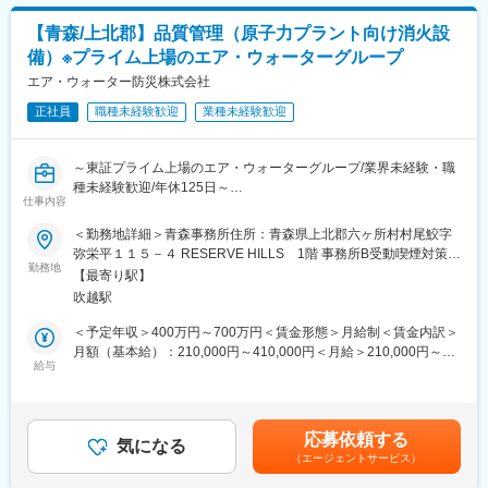
上記の他、働き方や、福利厚生、キャリア制度などの詳細につい
のマネジメントも目指せます。
て以下に記載しております。是非こちらもご覧ください。
【青森/上北郡】品質管理（原子力プラント向け消火設
https://www.lixil.co.jp/corporate/recruit/life/
■企業の特徴/魅力
備）※プライム上場のエア・ウォーターグループ
1948年創業、全国的に高いシェアと信頼を誇り、安心・安全な食
■組織概要：
エア・ウォーター防災株式会社
品づくりに取り組む企業です。
当社のHousing事業では、50年以上にわたり培ってきた技術と品
正社員
職種未経験歓迎
業種未経験歓迎
質を礎に、アルミと樹脂のハイブリッド構造により高い断熱性能
変更の範囲：会社の定める業務
を誇る高性能窓や、建物全体を断熱材で包み込み、気密性の高い
住まいを実現するスーパーウォール工法など、そこで過ごす人の
～東証プライム上場のエア・ウォーターグループ/業界未経験・職
「心地よさ」を追求したものづくりを行っています。当社の
種未経験歓迎/年休125日～
Purpose（存在意義）「誰もが願う、豊かで快適な住まいの実
仕事内容
現」に貢献しています。その組織の中で、営業本部では、代理店
■業務内容：
＜勤務地詳細＞青森事務所住所：青森県上北郡六ヶ所村村尾鮫字
に対する法人営業活動をメインに行う部署となっております。
・消火設備の品質管理業務を担当して頂きます。
弥栄平１１５－４ RESERVE HILLS 1階 事務所B受動喫煙対策：
勤務地
屋内全面禁煙変更の範囲：会社の定める事業所
■参考URL：
【最寄り駅】
■業務詳細：
「企業HPトップ」
吹越駅
・当社製品、設備の検査対応
https://www.lixil.com/jp/business/
・検査要領書・成績書の作成
＜予定年収＞400万円～700万円＜賃金形態＞月給制＜賃金内訳＞
・計測機器の管理
月額（基本給）：210,000円～410,000円＜月給＞210,000円～
「LIXILで働く人たち｜インタビュー｜営業関連」
※製品出荷後の現地での製品検査となります。
給与
410,000円＜昇給有無＞有＜残業手当＞有＜給与補足＞※上記年収
https://www.lixil.co.jp/corporate/recruit/interview/category/ic7/
には残業(20時間を見込んでおります）※同社規定に則り経験・年
＜使用ソフト＞Word、Excel、DocuWorks、PDF
齢に応じた給料を検討します。■昇給：年1回（4月）※評価に応じ
★女性活躍推進に関する取り組み
＜主な設備＞原子力プラントに設置される消火設備
る。 賃金はあくまでも目安の金額であり、選考を通じ
経済産業省と東京証券取引所が共同で選定する令和6年度の「なで
応募依頼する
気になる
て上下する可能性があります。月給(月額)は固定手当を含めた表記
しこ銘柄」に、女性活躍推進に優れた企業として選ばれました。
（エージェントサービス）
■教育体制/資格サポート：
です。
LIXILの選定は今回で3年連続、9回目となります。さらに今年は
・品質管理業務未経験でも、OJTにて教育させて頂きます。