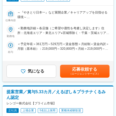
～『やきとり日本一』など展開企業／キャリアアップを目指せる
環境～
仕事内容
■業務内容：
＜勤務地詳細＞各店舗（ご希望や適性を考慮し決定します）住
担当エリアの3～6店舗程度を担当し、店舗運営全体のマネジメン
所：北海道エリア・東北エリア※宮城県除く・千葉・茨城エリア・
トをお任せします。
勤務地
埼玉・北関東エリア・東京エリア・神奈川エリア ・神奈川東海エ
リア・中部東海エリア（愛知、三重）・中部近畿エリア（愛知、
＜予定年収＞361万円～529万円＜賃金形態＞月給制＜賃金内訳＞
■具体的な業務内容：
岐阜、京都、大阪）受動喫煙対策：屋内全面禁煙変更の範囲：会
月額（基本給）：219,000円～320,800円＜月給＞219,000円～
・各店舗の売上、利益管理
社の定める事業所
給与
320,800円＜昇給有無＞有＜残業手当＞有＜給与補足＞※年収には
・店長・社員・パートアルバイトの育成、評価、面談
残業月22時間・賞与年2.6か月分を含みます。※経験・年齢を考慮
・採用活動および人員配置
します。■賞与年2回（7月、12月）2年目より対象（過去実績：合
・QSC（商品クオリティ、接客サービス、清掃清潔）の向上
計約2.5月分／2回）■昇給年1回（6月）※2年目より対象（50歳未
・数値分析と改善提案
応募依頼する
気になる
満対象）賃金はあくまでも目安の金額であり、選考を通じて上下
・店舗巡回および課題改善
（エージェントサービス）
する可能性があります。月給(月額)は固定手当を含めた表記です。
・新店舗オープン支援
※まずは店舗運営業務を覚えてもらい、その後店舗責任者として当
提案営業／賞与5.33カ月／えるぼし＆プラチナくるみ
社の基準で運営方法を実践していただき、その後、店舗マネージ
ャーとして複数店舗を担当していただきます。
ん認定
レンゴー株式会社【プライム市場】
■入社後のサポート体制：
日本一の事業について学んでいただき、OJTを中心に業務に必要
正社員
上場企業
5名以上採用
業種未経験歓迎
な知識やノウハウは丁寧にサポートしていきます。既存社員の活