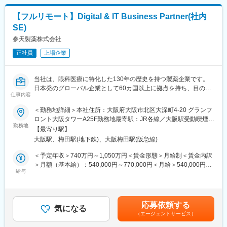
■業務詳細
単なる製品営業ではなく新しい手術方法などを医師に紹介するな
変更の範囲：会社の定める業務
【フルリモート】Digital & IT Business Partner(社内
ど、医療現場に入り込んだ提案が可能です。手術の立ち合いは、
SE)
平均週3件ほど、立会い時間は1件あたり、２～3.5時間程度です。
医師から製品の開発提案を頂いた場合は、自社の開発部門と連
参天製薬株式会社
携・ディスカッションをするケースもあります。他部門の営業に
正社員
上場企業
同行し医師に情報提供を行うこともあります。
・手術立ち合い・器械出しサポート
当社は、眼科医療に特化した130年の歴史を持つ製薬企業です。
・医師への製品説明・手技提案
日本発のグローバル企業として60カ国以上に拠点を持ち、目の健
・医局説明会の企画運営とプレゼン
仕事内容
康のために様々な革新的な治療法とデジタルソリューションを提
・顧客フォローと販売・契約業務
供し、世界中の人々の視覚に関わる社会問題に取り組んでいま
＜勤務地詳細＞本社住所：大阪府大阪市北区大深町4-20 グランフ
・開発部門との改良・臨床導入連携
す。
ロント大阪タワーA25F勤務地最寄駅：JR各線／大阪駅受動喫煙対
※営業担当には営業車が各自1台割り当てられ、原則は自宅から営
勤務地
策：屋内全面禁煙変更の範囲：会社の定める事業所（リモートワ
業先へ直行直帰のスタイルです。
【最寄り駅】
■業務概要：
ーク含む）
大阪駅、梅田駅(地下鉄)、大阪梅田駅(阪急線)
日本およびグローバルの事業部門と連携しながら、業務の有効
■休暇
性、業務効率、および組織パフォーマンスの向上につながるデジ
＜予定年収＞740万円～1,050万円＜賃金形態＞月給制＜賃金内訳
有休取得に関して、積極取得を掲げています。
タルソリューションおよび情報システムの企画・設計・導入・運
＞月額（基本給）：540,000円～770,000円＜月給＞540,000円～
長期休暇にも寛容であり、今年のGWは、30日・１日も休業日と
用支援を担います。
給与
770,000円＜昇給有無＞有＜残業手当＞有＜給与補足＞※経験・能
し、長期休暇を会社として設定されておりました。
研究開発を主な担当領域とし、状況に応じて他領域(Healthcare、
力等を考慮の上、当社規定により決定します。■賞与：年1回支給
Customer Engagement、人事、法務、財務など)の業務を支援す
■基本給改定：年1回（4月）賃金はあくまでも目安の金額であ
■組織体制：
ることもあります。
り、選考を通じて上下する可能性があります。月給(月額)は固定手
脊椎領域は全国を3名でカバーしています。
応募依頼する
信頼されるDigital & IT Business Partnerとして、事業部門、
気になる
当を含めた表記です。
（エージェントサービス）
Digital & IT組織、外部パートナーと密接に連携しながら、ビジネ
■同社の特色：
スニーズの理解、システム関連施策の推進、ITソリューションの