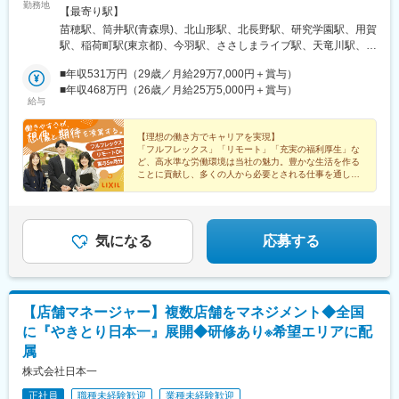
勤務地
（青森市）・山形（山形市）・長野（長野市）・茨城（つくば
【最寄り駅】
市）・東京（世田谷／上野）・静岡（浜松市）・三重（津市）・
苗穂駅、筒井駅(青森県)、北山形駅、北長野駅、研究学園駅、用賀
大阪（大阪市淀川区）・広島（広島市）・愛媛（松山市）・鳥取
駅、稲荷町駅(東京都)、今羽駅、ささしまライブ駅、天竜川駅、高
（米子市）■タイル営業・北海道（札幌市）■特需営業・北海道
茶屋駅、新大阪駅、西原駅(広島県)、久米駅、東山公園駅(鳥取
（札幌市）・埼玉県（さいたま市）・愛知（名古屋市）※初任地は
■年収531万円（29歳／月給29万7,000円＋賞与）
県)、東区役所前駅、上野駅、東宮原駅、米野駅、東三国駅、下祇
ご応募エリアでの配属となります。※異動については、勤務地のご
■年収468万円（26歳／月給25万5,000円＋賞与）
園駅、新御徒町駅、名鉄名古屋駅、祇園新橋北駅
給与
希望を考慮の上決定いたします。受動喫煙防止対策あり
【理想の働き方でキャリアを実現】
「フルフレックス」「リモート」「充実の福利厚生」な
ど、高水準な労働環境は当社の魅力。豊かな生活を作る
ことに貢献し、多くの人から必要とされる仕事を通し
て、理想的な働き方を実現させられる職場です！
気になる
応募する
【店舗マネージャー】複数店舗をマネジメント◆全国
に『やきとり日本一』展開◆研修あり※希望エリアに配
属
株式会社日本一
正社員
職種未経験歓迎
業種未経験歓迎