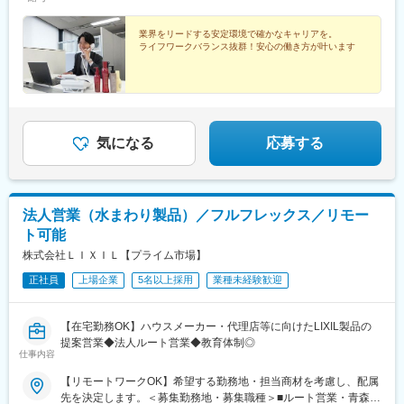
す。現場配属後も上長や先輩社員との営業動向や勉強会、年次や
階層別の研修プログラムを用意しているため、継続的に知識習得
業界をリードする安定環境で確かなキャリアを。
をする環境が整っております。
ライフワークバランス抜群！安心の働き方が叶います
※初期研修期間中は会社で手配するビジネスホテルに宿泊していた
だきます。
■キャリアパス
・マネージャー、本社部門など、長期的に多くのキャリアパスが
ございます。それを実現するための社内制度も大変充実しており
気になる
応募する
ます。
例）GROWプログラム：短期間にて他部署の業務体験が可能／社
内公募制度：職種、セクター間の異動を行える制度
法人営業（水まわり製品）／フルフレックス／リモー
変更の範囲：会社の定める業務
ト可能
株式会社ＬＩＸＩＬ【プライム市場】
正社員
上場企業
5名以上採用
業種未経験歓迎
【在宅勤務OK】ハウスメーカー・代理店等に向けたLIXIL製品の
提案営業◆法人ルート営業◆教育体制◎
仕事内容
【リモートワークOK】希望する勤務地・担当商材を考慮し、配属
先を決定します。＜募集勤務地・募集職種＞■ルート営業・青森