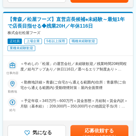
です。
■同社の特徴
「人の生命と財産を守る」という理念のもと、医療装置、消火装
【青森／松屋フーズ】直営店長候補※未経験～最短1年
置、呼吸器の研究開発・設計・製造・据付・保守・販売を手がけ
で店長目指せる◆残業20H／年休116日
ています。近年は、事業領域を拡大すべく、医療・消火事業に力
をいれています。高圧ガス制御に関する技術力、培われた経験に
株式会社松屋フーズ
裏打ちされた高品質・高性能の製品は、信頼と評価を得ていま
正社員
上場企業
5名以上採用
職種未経験歓迎
す。こうしたクライアントからの信頼に応えるために、より一層
業種未経験歓迎
の安全性と信頼性を備えた、クライアントに満足してもらえる製
品の提供に努め、これからも「創造」と「挑戦」をキーワードに
安心・安全な社会づくりに貢献していきます。
＜牛めしの「松屋」の運営会社／未経験歓迎／残業時間20時間程
度／給与アップあり／休日116日／選べるエリア制度あり＞
変更の範囲：会社の定める業務
仕事内容
■業務内容：
＜勤務地詳細＞青森(ご自宅から通える範囲内)住所：青森県(ご自
同社の、牛めし『松屋』、とんかつ『松のや』、鮨、ラーメン、
宅から通える範囲内) 受動喫煙対策：屋内全面禁煙
外販 他、フランチャイズ形態による技術・経営指導(いわゆる店
勤務地
長業務など)を行って頂きます。
＜予定年収＞345万円～600万円＜賃金形態＞月給制＜賃金内訳＞
https://www.midcareer-
月額（基本給）：209,000円～350,000円その他固定手当/月：
matsuyafoods.com/matsuyafoods/career.htm
給与
5,000円～22,000円＜月給＞214,000円～372,000円＜昇給有無＞
有＜残業手当＞有＜給与補足＞※ご経験によって年収前後する可能
まずは当社のこだわりやオペレーション、スタッフ・お客さまの
性もございます■モデル年収：29歳入社1年目：414万円（住宅手
特徴などを学んでいただきます。
当・手当深夜手当込み）ストアマネジャー職（店長）500万円ブ
店舗従業員の90%はアルバイトである為、店長の仕事はそのアル
応募依頼する
気になる
ロックマネジャー(約600万円)エリアマネジャー(約700万円)※上記
バイトをどう活かすか、といったマネジメント業務が中心となり
（エージェントサービス）