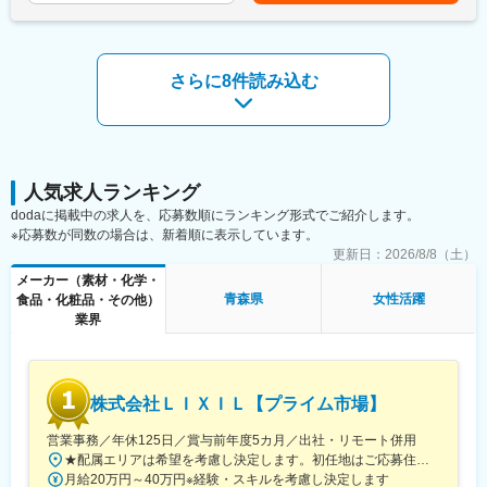
「DXに関する取り組み（DX銘柄2024授賞式）※YouTubeが開き
だきます。
ます」
https://www.youtube.com/watch?v=_-QwFtOJIuE
・基幹システム（大規模見積もりシステム）の刷新、およびシス
テム開発
さらに8件読み込む
「LIXILのキャリア形成支援など」
・バックエンドエンジニアとして、社内システムのアーキテクチ
https://www.lixil.com/jp/impact/inclusion/talent.html
ャへのアドバイス
変更の範囲：会社の定める業務
<対象業務の技術スタック>
・バックエンド: Java8(現行)からGoへの移行
・フロントエンド: TypeScript (Nuxt3), Storybook, Chromatic etc
人気求人ランキング
・クラウド: Cloud Run functions, Cloud Run, Cloud Pub/Sub,
dodaに掲載中の求人を、応募数順にランキング形式でご紹介します。
Akamai CDN etc
※応募数が同数の場合は、新着順に表示しています。
・ミドルウェア: Nginx, Apache(現行)
更新日：
2026/8/8（土）
・DB: PostgreSQL, Datastore, SQLServer(現行)
メーカー（素材・化学・
・CI/CD: GitHub Actions, Cloud Build, Jenkins(現行)
青森県
女性活躍
食品・化粧品・その他）
・構成管理: Terraform
業界
・API仕様管理: Open API + TypeSpec
・テストツール: Vitest
・生成AIツール: Claude Code, GitHub Copilot
株式会社ＬＩＸＩＬ【プライム市場】
■参考URL：
「エンジニアドリブンな組織づくり」
営業事務／年休125日／賞与前年度5カ月／出社・リモート併用
https://www.tech-street.jp/entry/2024/02/13/125058
★配属エリアは希望を考慮し決定します。初任地はご応募住所での配属となります。入社後、転勤が伴う異動に関しては、必ず勤務地のご希望も確認した上で決定します。【配属オフィス一覧】■東京都品川区西品川1丁目1-1 大崎ガーデンタワー■愛知県名古屋市中村区名駅南4丁目11-40■京都府京都市伏見区竹田田中宮町103 ■大阪府大阪市中央区本町2丁目6-8 センバ・セントラルビル9F■大阪府箕面市萱野4丁目5-45■広島県広島市安佐南区西原6丁目11-8■福岡県福岡市博多区半道橋2-15-10 SOLAビル★出社とリモートワークを併用しながらの勤務となります。 業務に慣れるまでは、原則出社となります。 慣れてきたら少しずつリモートの日を増やし、最終的には週1～3日ほどの出社となる予定です（目安：～入社6カ月）。※受動喫煙対策：あり
月給20万円～40万円※経験・スキルを考慮し決定します
「DXに関する取り組み（DX銘柄2024授賞式）※YouTubeが開き