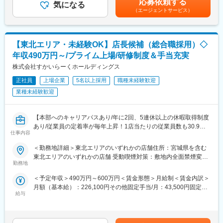
応募依頼する
気になる
成されています。■上記に加えて借上社宅制度あり賃金はあくまで
・自社製品の紹介や栄養に関する最新の学術情報の提供（診断ツ
＜働き方＞
（エージェントサービス）
も目安の金額であり、選考を通じて上下する可能性があります。
ール+製品+根拠となる学術情報）
同社は固定残業代制ではなく、残業した分だけ残業代が付きま
月給(月額)は固定手当を含めた表記です。
・顧客のニーズをヒアリングし、症例に応じた提案を実施
す。
・病院経営や現場が抱える医療課題を特定し、PJ型の提案・実行
連休も取得可能で、1年間で5連休を2回取得いただけます。
【東北エリア・未経験OK】店長候補（総合職採用）◇
・データに基づき開発された活動プログラムと、高品質な製品、
お休みはエリアマネジャーが徹底して管理しており、エリア内(1
提案アプリ等を活用しながら、効率的に営業活動を行います。
エリア15店舗程度)で、空いている店舗から手の足りない店舗へヘ
年収490万円～/プライム上場/研修制度＆手当充実
◇営業スタイル（例）
ルプを出しなど助け合っております。外食企業の中でも魅力的な
株式会社すかいらーくホールディングス
9:00～ 顧客先へ直行し、顧客を順次訪問（2~3施設）
就業環境です。
11:00～顧客からの問い合わせ対応や特約店との情報交換
正社員
上場企業
5名以上採用
職種未経験歓迎
12:00～昼食
＜現場を思いやる社風＞
業種未経験歓迎
13:00～顧客訪問 Web面談の実施（3~4施設）
本部の社員の9割が、現場(店舗就業)経験者です。
17:00～メールチェック／資料準備／説明会資料の準備
そのため、現場を非常に重要視した経営を行っており、現場での
18:30 帰宅
課題を出来るだけ早く改善できるよう会社を上げて努めておりま
【本部へのキャリアパスあり/年に2回、5連休以上の休暇取得制度
ご自宅からの直行直帰型となるため、行動予定は各自の裁量でコ
す。
あり/従業員の定着率が毎年上昇！1店当たりの従業員数も30.9人
仕事内容
ントロール可能です。メンバーとは日々の電話・チャットでのコ
→35.1人へ/人（待遇・研修）とデジタル活用（DX）への投資強
ミュニケーションに加え、月に1度の支店会議などで顔合わせる機
化/店長に意思決定権を移譲し、収益力や顧客満足度に基づく評価
＜勤務地詳細＞東北エリアのいずれかの店舗住所：宮城県を含む
会があります。
体制を導入】
東北エリアのいずれかの店舗 受動喫煙対策：敷地内全面禁煙変更
勤務地
の範囲：会社の定める事業所
■担当製品
国内および海外に約3,000店舗展開する同社にて店舗へ配属後、
＜予定年収＞490万円～600万円＜賃金形態＞月給制＜賃金内訳＞
「アイソカル」など医療・介護など特別な栄養管理が必要な方向
OJTや研修を通じて様々なスキルや知識を身につけたり、経営の
月額（基本給）：226,100円その他固定手当/月：43,500円固定残
けの栄養補助食品や流動食となります。当社の製品は他社にない
ノウハウを学びながらマネジャーを目指していただきます。
給与
業手当/月：20,400円（固定残業時間10時間0分/月）超過した時間
機能を持ったものが多く、それ故に単価で勝負するのではなく付
外労働の残業手当は追加支給＜月給＞290,000円（一律手当を含
加価値で他社との区別化を図り、ニーズに応じた適切な提案活動
■業務内容
む）＜昇給有無＞有＜残業手当＞有＜給与補足＞※これまでのご経
が鍵となります。
・接客、調理