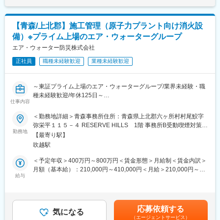
「人の生命と財産を守る」という理念のもと、医療装置、消火装
置、呼吸器の研究開発・設計・製造・据付・保守・販売を手がけ
ています。近年は、事業領域を拡大すべく、医療・消火事業に力
【青森/上北郡】施工管理（原子力プラント向け消火設
をいれています。高圧ガス制御に関する技術力、培われた経験に
備）※プライム上場のエア・ウォーターグループ
裏打ちされた高品質・高性能の製品は、信頼と評価を得ていま
す。こうしたクライアントからの信頼に応えるために、より一層
エア・ウォーター防災株式会社
の安全性と信頼性を備えた、クライアントに満足してもらえる製
正社員
職種未経験歓迎
業種未経験歓迎
品の提供に努め、これからも「創造」と「挑戦」をキーワードに
安心・安全な社会づくりに貢献していきます。
～東証プライム上場のエア・ウォーターグループ/業界未経験・職
変更の範囲：会社の定める業務
種未経験歓迎/年休125日～
仕事内容
■業務内容：
＜勤務地詳細＞青森事務所住所：青森県上北郡六ヶ所村村尾鮫字
・消火設備の施工管理業務を担当して頂きます。
弥栄平１１５－４ RESERVE HILLS 1階 事務所B受動喫煙対策：
勤務地
屋内全面禁煙変更の範囲：会社の定める事業所
【最寄り駅】
■業務詳細：
吹越駅
・消火設備の施工管理
・客先との調整
＜予定年収＞400万円～800万円＜賃金形態＞月給制＜賃金内訳＞
・協力会社の管理
月額（基本給）：210,000円～410,000円＜月給＞210,000円～
給与
410,000円＜昇給有無＞有＜残業手当＞有＜給与補足＞※上記年収
＜使用ソフト＞AUTOCAD,Word,Excel,DocuWorks,PDF
には残業(20時間を見込んでおります）※同社規定に則り経験・年
＜主な設備＞原子力プラントに設置される消火設備
齢に応じた給料を検討します。■昇給：年1回（4月）※評価に応じ
る。 賃金はあくまでも目安の金額であり、選考を通じ
応募依頼する
■教育体制/資格サポート：
気になる
て上下する可能性があります。月給(月額)は固定手当を含めた表記
（エージェントサービス）
・品質管理業務未経験でも、OJTにて教育させて頂きます。