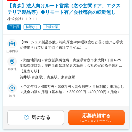
・各種品質管理体制への対応（異物検査・食中毒対策等）、安
食品に使用されており、携わった製品がどのような形で流通し、
【青森】法人向けルート営業（窓や玄関ドア、エクス
全・安心な食品づくりの推進
消費者様に喜ばれているかを実感することが出来ます。
テリア製品等）◆リモート有／会社都合の転勤無し
■扱うサービス
株式会社ＬＩＸＩＬ
全国展開の自社ブランドやOEM製品の資材調達・管理業務を通じ
正社員
転勤なし
上場企業
て、幅広い商品づくりを支えます。
■組織構成
【No.1シェア製品多数／福利厚生や休暇制度など長く働ける環境
工場の調達・生産管理部門で、経験豊富なスタッフと連携しなが
が整備されています◎／東証プライム】
ら業務を推進します。
仕事内容
■業務内容:
■業務の魅力
＜勤務地詳細＞青森営業所住所：青森県青森市東大野1丁目4-25
当社の営業職として、床材・ドア材を中心に窓や玄関ドア、エク
老舗メーカーならではの安定した事業基盤と、裁量ある業務を通
受動喫煙対策：屋内全面禁煙変更の範囲：会社の定める事業所
ステリア製品、インテリア建材などをメインとしたルートセール
勤務地
じて専門性とマネジメント力を高めることができます。
（リモートワーク含む）
【最寄り駅】
スをお任せします。
筒井駅(青森県)、青森駅、東青森駅
代理店・販売店等の法人へLIXILの製品を提案・販売に加えて、実
■教育体制
際にエンドユーザーへ提案をする工務店等に向け当社の製品の強
OJTや社内研修により、食品安全や資材調達に関する知識を着実
＜予定年収＞400万円～650万円＜賃金形態＞月給制補足事項なし
みや魅力となるポイントを知ってもらえるよう勉強会などの取り
に習得できます。
＜賃金内訳＞月額（基本給）：220,000円～400,000円＜月給＞
組みも行っていきます。
給与
220,000円～400,000円＜昇給有無＞有＜残業手当＞有＜給与補足
■就業環境
＞※年齢と経験に基づき決定します（応相談）。■昇給：年1回（4
■働く環境：
完全週休2日制・年間休日120日・各種手当充実、働きやすい環境
月）■賞与：年2回（7月・12月）賃金はあくまでも目安の金額で
・リモートワーク、フレックス制度が利用可能です。
です。
あり、選考を通じて上下する可能性があります。月給(月額)は固定
応募依頼する
・客先からの直行直帰も可能。
気になる
手当を含めた表記です。
（エージェントサービス）
・平均残業20～30H程度。
■想定されるキャリアパス
リーダーとしての経験を積み、将来的には管理職や工場運営全体