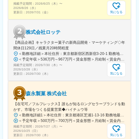
掲載予定期間：
ます」
2026/6/25（木）
〜
2026/8/26（水）
https://www.youtube.com/watch?v=_-QwFtOJIuE
気になる
更新日：
2026/7/31（金）
変更の範囲：会社の定める業務
株式会社ロッテ
【商品企画】キャラクター菓子の新商品開発・マーケティング◇年
間休日129日／残業月20時間程度
＜勤務地詳細＞本社住所：東京都新宿区西新宿3-20-1 勤務地最寄駅：京王新線／初台駅受動喫煙対策：敷地内全面禁煙変更の範囲：会社の定める事業所（リモートワーク含む）
＜予定年収＞536万円～967万円＜賃金形態＞月給制＜賃金内訳＞月額（基本給）：290,000円～540,000円＜月給＞290,000円～540,000円＜昇給有無＞有＜残業手当＞有＜給与補足＞【賞与】年2回（7月･12月）、年平均：5.9ヶ月（2026年）※初回賞与は入社時期により一定額支給賃金はあくまでも目安の金額であり、選考を通じて上下する可能性があります。月給(月額)は固定手当を含めた表記です。
掲載予定期間：
2026/7/30（木）
〜
2026/10/28（水）
気になる
更新日：
2026/7/30（木）
森永製菓 株式会社
【在宅可／フルフレックス】誰もが知るロングセラーブランドを動
かす。市場をつくる提案営業◆ハイチュウ等
＜勤務地詳細1＞本社住所：東京都港区芝浦1-13-16 勤務地最寄駅：JR、都営三田、都営浅草線／田町、三田駅受動喫煙対策：屋内全面禁煙＜勤務地詳細2＞中部支店住所：名古屋市東区徳川1-15-30 勤務地最寄駅：名古屋市営地下鉄桜通線／高岳駅受動喫煙対策：屋内喫煙可能場所あり＜勤務地詳細3＞関西支店住所：尼崎市上坂部1-1-1 勤務地最寄駅：JR線／塚口駅受動喫煙対策：屋内全面禁煙変更の範囲：会社の定める事業所（リモートワーク含む）
＜予定年収＞500万円～700万円＜賃金形態＞月給制＜賃金内訳＞月額（基本給）：240,000円～320,000円＜月給＞240,000円～320,000円＜昇給有無＞有＜残業手当＞有＜給与補足＞■昇給：年1回（4月）■賞与：年2回（6月、12月）賃金はあくまでも目安の金額であり、選考を通じて上下する可能性があります。月給(月額)は固定手当を含めた表記です。
掲載予定期間：
2026/7/27（月）
〜
2026/10/25（日）
気になる
更新日：
2026/7/30（木）