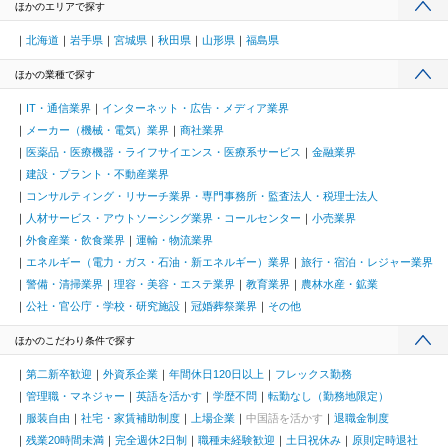
ほかのエリアで探す
北海道
岩手県
宮城県
秋田県
山形県
福島県
ほかの業種で探す
IT・通信業界
インターネット・広告・メディア業界
メーカー（機械・電気）業界
商社業界
医薬品・医療機器・ライフサイエンス・医療系サービス
金融業界
建設・プラント・不動産業界
コンサルティング・リサーチ業界・専門事務所・監査法人・税理士法人
人材サービス・アウトソーシング業界・コールセンター
小売業界
外食産業・飲食業界
運輸・物流業界
エネルギー（電力・ガス・石油・新エネルギー）業界
旅行・宿泊・レジャー業界
警備・清掃業界
理容・美容・エステ業界
教育業界
農林水産・鉱業
公社・官公庁・学校・研究施設
冠婚葬祭業界
その他
ほかのこだわり条件で探す
第二新卒歓迎
外資系企業
年間休日120日以上
フレックス勤務
管理職・マネジャー
英語を活かす
学歴不問
転勤なし（勤務地限定）
服装自由
社宅・家賃補助制度
上場企業
中国語を活かす
退職金制度
残業20時間未満
完全週休2日制
職種未経験歓迎
土日祝休み
原則定時退社