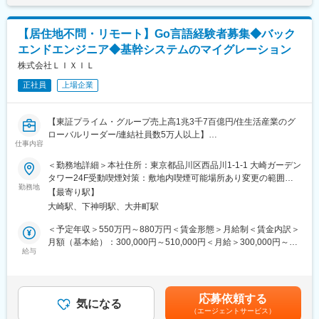
LIXILの常務役員が語る「デジタル部門の役割や魅力」とは
…ビジネス側との良好なコミュニケーションをもとに、エンジニ
https://www.youtube.com/watch?v=pOp5VwhVkXM
アが主導しプロダクト開発をすすめております。アイデアや技術
【居住地不問・リモート】Go言語経験者募集◆バック
力を活かし、大きな裁量を持って開発に携わることができます。
変更の範囲：会社の定める業務
エンドエンジニア◆基幹システムのマイグレーション
◎活発な社内エンジニアコミュニティ
株式会社ＬＩＸＩＬ
…エンジニア同士の交流を奨励する文化があり、アーキテクチャ
正社員
上場企業
検討会、部活動、チームワークショップなど、互いに学び合い高
め合う機会が豊富！
技術的な知見を深め、仲間と刺激し合いながら成長できる環境で
【東証プライム・グループ売上高1兆3千7百億円/住生活産業のグ
す。
ローバルリーダー/連結社員数5万人以上】
仕事内容
◎多様なキャリアパス
■概要：
＜勤務地詳細＞本社住所：東京都品川区西品川1-1-1 大崎ガーデン
…JobOffer制度などを活用し、多様なキャリアパスに挑戦し、自
大規模見積もりシステムをJava8からGo言語へと刷新する、大規
タワー24F受動喫煙対策：敷地内喫煙可能場所あり変更の範囲：
身の可能性を広げることが可能です。
模なプロジェクトに携わる貴重なチャンスです。モダンな開発環
勤務地
会社の定める事業所（リモートワーク含む）
【最寄り駅】
境でスキルを活かし、LIXILの基幹システム刷新という大きな目標
◎柔軟な働き方
大崎駅、下神明駅、大井町駅
を一緒に成功させましょう。
…リモートワークをメインとし、スーパーフレックス制度を導入
＜予定年収＞550万円～880万円＜賃金形態＞月給制＜賃金内訳＞
しています。コアタイムのない柔軟な勤務体系で、ワークライフ
【担当システム】
月額（基本給）：300,000円～510,000円＜月給＞300,000円～
バランスを大切にしながら働くことができます。
「イイコネ」…当社製品の見積りに使用するシステムです。
給与
510,000円＜昇給有無＞有＜残業手当＞有＜給与補足＞※基本給は
https://www2.biz-lixil.com/files/user/contents/proptool_sheet/e-
スキル・経験・能力に応じて決定■給与改定：年1回（4月）■賞
■参考URL：
connetcion_madoeko24.pdf
与：会社業績、および個人の等級と業績によって決定年2回／7
「エンジニアドリブンな組織づくり」
月・12月※約5～5.5ヶ月分程度賃金はあくまでも目安の金額であ
https://www.tech-street.jp/entry/2024/02/13/125058
応募依頼する
■業務内容：
気になる
り、選考を通じて上下する可能性があります。月給(月額)は固定手
（エージェントサービス）
入社後は、 Japan SoE DevOpsに配属となり以下業務を担当いた
当を含めた表記です。