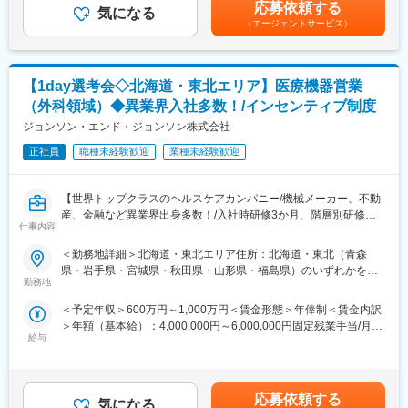
験を考慮し社内規定に基づき決定します。※2025年度実績：年間4
・クルーの育成・トレーニング等マネジメント
応募依頼する
気になる
ヶ月（1等級アシスタント：3.6ヶ月）＋業績賞与 賃金はあくま
■研修体制
・売上管理・予算管理
（エージェントサービス）
でも目安の金額であり、選考を通じて上下する可能性がありま
約2か月間かけて導入時研修を行います。健康・栄養に関連する知
・食材管理など
す。月給(月額)は固定手当を含めた表記です。
識や製品知識のインプットやロールプレイ、プレゼンテーション
や先輩社員との同行など、様々な形で学んでいただき、営業担当
■魅力
者としてご活躍いただける水準を目指します。また導入研修以降
【1day選考会◇北海道・東北エリア】医療機器営業
・外食業界水準よりも定着率が高く、長期就業しやすい環境が整
についても、自己啓発や能力開発のための環境が整っています。※
っております。
（外科領域）◆異業界入社多数！/インセンティブ制度
手上げ式研修、自己啓発、英語力向上の機会など
・店長年収を最大1000万円超とする人事制度へ改革を進めており
ジョンソン・エンド・ジョンソン株式会社
ます！
変更の範囲：会社の定める業務
・有給休暇初年度10日付与次年度へ繰り越し可能です（最大40日
正社員
職種未経験歓迎
業種未経験歓迎
まで）
・年に2回、5連休以上の長期休暇取得制度があるため、メリハリ
【世界トップクラスのヘルスケアカンパニー/機械メーカー、不動
のある働き方が可能です。
産、金融など異業界出身多数！/入社時研修3か月、階層別研修な
・年間117日（週休2日制／月9～10日休み）休日はローテーショ
仕事内容
ど手厚い研修体制/キャリアパス充実/圧倒的な製品力/業界トップ
ン制となっているため、プライベートを充実させることが可能で
シェアの製品多数/インセンティブ制度/入社想定日：2026年10月1
す
＜勤務地詳細＞北海道・東北エリア住所：北海道・東北（青森
日】
県・岩手県・宮城県・秋田県・山形県・福島県）のいずれかを担
■研修について
勤務地
当 ※詳細は入社後に決定受動喫煙対策：屋内全面禁煙変更の範
★自分の提案が、医療現場の課題解決に繋がる営業職です！
・入社時研修（座学＋OJT）
囲：会社の定める事業所
＜予定年収＞600万円～1,000万円＜賃金形態＞年俸制＜賃金内訳
★個人の裁量が大きく、年齢・性別関係・社歴関係なく活躍でき
・階層別研修（新人～マネジャーまで）
＞年額（基本給）：4,000,000円～6,000,000円固定残業手当/月：
る環境です！
・店舗での実践型トレーニング
給与
50,000円～65,000円（固定残業時間20時間0分/月）超過した時間
★研修制度が非常に手厚く、医療機器営業のキャリア形成には最
・定期的なフィードバックと面談機会あり
外労働の残業手当は追加支給＜月額＞383,333円～565,000円（12
適な環境です！
分割）（一律手当を含む）＜昇給有無＞有＜残業手当＞有＜給与
■展開ブランドについて
補足＞※ご経験やスキルを考慮し決定いたします。※上記はインセ
■業務詳細
ガスト・バーミヤン・ジョナサン・夢庵・藍屋・しゃぶ葉・から
応募依頼する
気になる