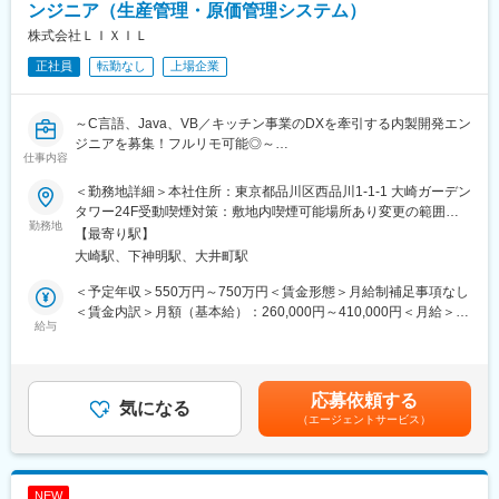
ンジニア（生産管理・原価管理システム）
↓
株式会社ＬＩＸＩＬ
販売部長：各地域の統括店長地区を管轄
※バイヤー、VMD、店舗開発、人事、総務、財務経理など店舗営
正社員
転勤なし
上場企業
業活動を支える本社スタッフへのキャリアチェンジも可能です。
■店舗組織構成：
～C言語、Java、VB／キッチン事業のDXを牽引する内製開発エン
全国店舗数は175店舗
ジニアを募集！フルリモ可能◎～
仕事内容
店長1名（社員）、パートナー・アルバイト4名～10名で構成され
ています。
LIXILの主力製品であるキッチンの製造現場を支える基幹システム
＜勤務地詳細＞本社住所：東京都品川区西品川1-1-1 大崎ガーデン
（生産管理/原価管理）エンジニアとして、現行システムの開発・
タワー24F受動喫煙対策：敷地内喫煙可能場所あり変更の範囲：
■転勤について：
運用・保守から、次世代システムへの全面的な移行とシステム刷
勤務地
会社の定める事業所（リモートワーク含む）
【最寄り駅】
状況、配属店舗により異なりますが、大体3年に1回の店舗異動が
新活動まで幅広く活躍いただける方を募集中！
大崎駅、下神明駅、大井町駅
発生するイメージです。
入社後の個人販売業績に応じ1年で店長になるケースもあります。
■業務内容：
＜予定年収＞550万円～750万円＜賃金形態＞月給制補足事項なし
入社後は、Japan SC DevOpsに所属し、以下業務を担当していた
＜賃金内訳＞月額（基本給）：260,000円～410,000円＜月給＞
■同社で販売職としてご活躍いただく魅力：
だきます。
給与
260,000円～410,000円＜昇給有無＞有＜残業手当＞有＜給与補足
同社としては販売職が好きな方、よりスキルを磨いて行きたい方
＞※年齢と経験に基づき決定します（応相談）。■昇給：年1回（4
に対し、販売職としてよりステップアップを目指していける、給
＜詳細＞
月）■賞与：年2回（7月・12月）賃金はあくまでも目安の金額で
与が上がっていくような仕組み（スター制度）を積極的に取り入
◎システム開発工程の各フェーズ(要件定義~外部設計～詳細設計
あり、選考を通じて上下する可能性があります。月給(月額)は固定
応募依頼する
れております。
～製造～テスト)、および導入作業
気になる
手当を含めた表記です。
（エージェントサービス）
◎最新のクラウド技術やAI技術を使ったシステム刷新
■働く環境について：
◎既存システムの維持管理（ディリー処理の監視、不具合対応）
プライベートと仕事を両立させる制度が非常に充実しており、独
自の制度も設けています。
＜技術スタック＞
NEW