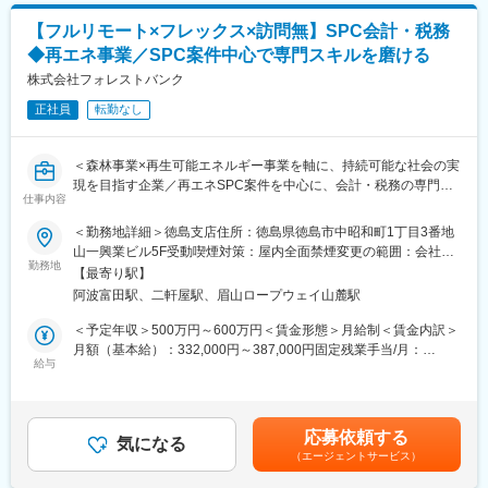
す。
（Deep Instinct）の運用・管理
【フルリモート×フレックス×訪問無】SPC会計・税務
◇MDMツール（LANSCOPE）を使用した貸与デバイスの運用・
◆再エネ事業／SPC案件中心で専門スキルを磨ける
管理
◇各種ベンダーとの調整、問い合わせ対応
株式会社フォレストバンク
【コーポレートIT・ヘルプデスク領域（主担当）】
正社員
転勤なし
◇各種SaaS（Google Workspace、Slack、Notion、1Password
など）のアカウント・ライセンス管理、運用
◇貸与デバイスおよびIT資産の管理、キッティング、入社時研修
＜森林事業×再生可能エネルギー事業を軸に、持続可能な社会の実
の実施
現を目指す企業／再エネSPC案件を中心に、会計・税務の専門性
◇社内ヘルプデスク対応、FAQやマニュアルの作成・整備
仕事内容
を高められるポジション＞
【IT統制・ガバナンス領域（段階的にお任せする業務）】
＜勤務地詳細＞徳島支店住所：徳島県徳島市中昭和町1丁目3番地
◇ISMS事務局の対応、および運用の継続的改善（SecureNavi等
■業務内容：
山一興業ビル5F受動喫煙対策：屋内全面禁煙変更の範囲：会社の
の活用）
再生可能エネルギー（主に太陽光発電）に関するSPC案件を中心
勤務地
定める事業所（リモートワーク含む）
◇情報セキュリティ規程・ガイドラインの整備、SaaS・AIサービ
【最寄り駅】
に、以下の業務を段階的にお任せします。
ス導入時のセキュリティ評価
阿波富田駅、二軒屋駅、眉山ロープウェイ山麓駅
まずは会計・税務業務からスタートし、将来的には上流工程にも
◇IPO準備に伴うIT統制・内部統制対応、監査法人や外部監査への
関わっていただく想定です。
＜予定年収＞500万円～600万円＜賃金形態＞月給制＜賃金内訳＞
対応
＜会計業務＞
月額（基本給）：332,000円～387,000円固定残業手当/月：
◇セキュリティインシデント対応および再発防止策の策定、社内
・仕訳入力、帳簿作成
給与
28,000円～33,000円（固定残業時間10時間0分/月）超過した時間
セキュリティ教育の実施
・月次／四半期／年次決算対応
外労働の残業手当は追加支給＜月給＞360,000円～420,000円（一
・キャッシュフロー管理
律手当を含む）＜昇給有無＞有＜残業手当＞有＜給与補足＞※年
■主な使用ツール：
・発電設備等の固定資産管理、減価償却
齢、経験を考慮の上、決定します。※賞与あり（年最大3回、2ヶ
Google Workspace、Slack、Notion、1password、ZOOM、
応募依頼する
・プロジェクト単位での収支管理
気になる
月分、業績に応じて支給）賃金はあくまでも目安の金額であり、
Microsoft 365、Windows 365、Adobe、Goodline、
（エージェントサービス）
選考を通じて上下する可能性があります。月給(月額)は固定手当を
SecureNavi、Apple Business Manager、Deep Instinct、
＜税務業務＞
含めた表記です。