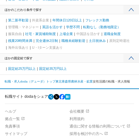
ほかのこだわり条件で探す
第二新卒歓迎
外資系企業
年間休日120日以上
フレックス勤務
管理職・マネジャー
英語を活かす
学歴不問
転勤なし（勤務地限定）
服装自由
社宅・家賃補助制度
上場企業
中国語を活かす
退職金制度
残業20時間未満
完全週休2日制
職種未経験歓迎
土日祝休み
原則定時退社
海外出張あり
U・Iターン支援あり
ほかの固定給で探す
固定給25万円以上
固定給35万円以上
転職・求人doda（デューダ）トップ
東北
青森県
農林水産・鉱業
女性活躍の転職・求人情報
転職サイト dodaをシェア
ヘルプ
会社概要
拠点一覧
利用規約
免責事項
通信に関する情報の利用について
サイトマップ
採用を検討中の方へ