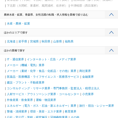
下北郡（大間町、東通村、風間浦村、佐井村）
中津軽郡（西目屋村）
農林水産・鉱業、青森県、女性活躍の転職・求人情報を業種で絞り込む
水産・農林・鉱業
ほかのエリアで探す
北海道
岩手県
宮城県
秋田県
山形県
福島県
ほかの業種で探す
IT・通信業界
インターネット・広告・メディア業界
メーカー（機械・電気）業界
メーカー（素材・化学・食品・化粧品・その他）業界
商社業界
医薬品・医療機器・ライフサイエンス・医療系サービス
金融業界
建設・プラント・不動産業界
コンサルティング・リサーチ業界・専門事務所・監査法人・税理士法人
人材サービス・アウトソーシング業界・コールセンター
小売業界
外食産業・飲食業界
運輸・物流業界
エネルギー（電力・ガス・石油・新エネルギー）業界
旅行・宿泊・レジャー業界
警備・清掃業界
理容・美容・エステ業界
教育業界
公社・官公庁・学校・研究施設
冠婚葬祭業界
その他