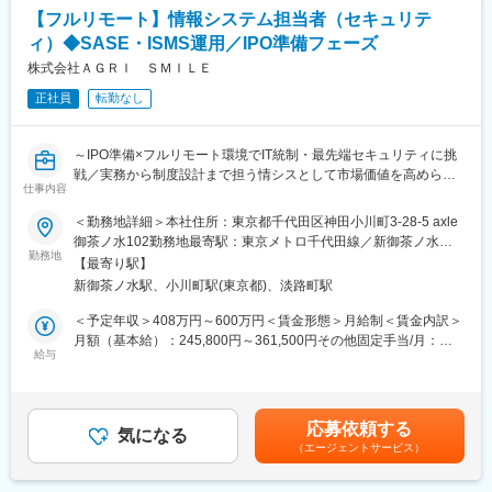
【フルリモート】情報システム担当者（セキュリテ
ィ）◆SASE・ISMS運用／IPO準備フェーズ
株式会社ＡＧＲＩ ＳＭＩＬＥ
正社員
転勤なし
～IPO準備×フルリモート環境でIT統制・最先端セキュリティに挑
戦／実務から制度設計まで担う情シスとして市場価値を高められ
仕事内容
る成長フェーズ企業～
＜勤務地詳細＞本社住所：東京都千代田区神田小川町3-28-5 axle
■業務内容：
御茶ノ水102勤務地最寄駅：東京メトロ千代田線／新御茶ノ水駅
◇フルリモート環境で、情報システム業務全般に関わっていただ
勤務地
受動喫煙対策：屋内全面禁煙変更の範囲：会社の定める事業所
【最寄り駅】
きます。
（リモートワーク含む）
新御茶ノ水駅、小川町駅(東京都)、淡路町駅
◇当部門では現在、情報システム責任者1名、パートスタッフ2名
が在籍しており（平均年齢31歳）、実務から制度の策定まで幅広
＜予定年収＞408万円～600万円＜賃金形態＞月給制＜賃金内訳＞
く対応し、一緒に情報システム部門を作っていただける方を募集
月額（基本給）：245,800円～361,500円その他固定手当/月：
します。
給与
7,700円～11,300円固定残業手当/月：86,500円～127,200円（固
◇入社直後は、コーポレートITの実務およびセキュリティ製品の
定残業時間45時間0分/月）超過した時間外労働の残業手当は追加
運用からスタートし、環境に慣れてきたらIPO準備に伴うIT統制な
支給＜月給＞340,000円～500,000円（一律手当を含む）＜昇給有
どの上流工程へ徐々に業務の幅を広げていただきます。
無＞有＜残業手当＞有＜給与補足＞※経験やスキルを考慮して決定
応募依頼する
気になる
します。■その他固定手当：深夜残業手当20時間分（超過分は別
（エージェントサービス）
■具体的には：
途追加支給）賃金はあくまでも目安の金額であり、選考を通じて
【セキュリティ・ネットワーク領域（主担当）】
上下する可能性があります。月給(月額)は固定手当を含めた表記で
◇SASE製品（Verona SASE）や、エンドポイントセキュリティ