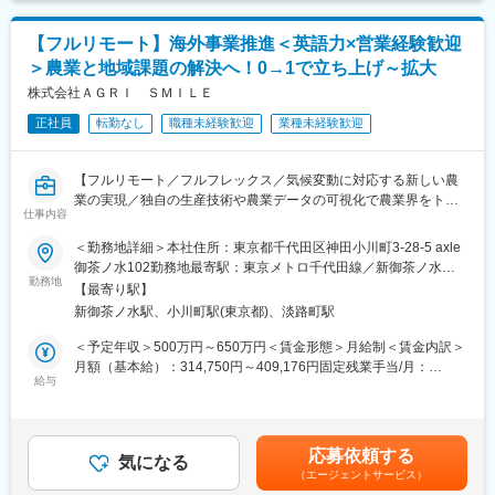
LANSCOPE、Verona SASE、Sansan
・法人税、消費税の申告書作成
・SPC特有の税務論点の整理
【フルリモート】海外事業推進＜英語力×営業経験歓迎
・税理士法人との折衝・資料作成
＞農業と地域課題の解決へ！0→1で立ち上げ～拡大
・再エネ関連の税制優遇の適用検討
変更の範囲：会社の定める業務
株式会社ＡＧＲＩ ＳＭＩＬＥ
＜SPC関連業務（キャリアに応じて）＞
正社員
転勤なし
職種未経験歓迎
業種未経験歓迎
・SPC設立に向けたスキーム検討補助
・出資者向け資料の作成支援
・資金調達スキームの管理
【フルリモート／フルフレックス／気候変動に対応する新しい農
・契約・定款管理、運営管理
業の実現／独自の生産技術や農業データの可視化で農業界をトー
仕事内容
タルサポート／社会貢献性・将来性◎】
＜その他＞
＜勤務地詳細＞本社住所：東京都千代田区神田小川町3-28-5 axle
・クライアント（主に都市部企業）との打合せ対応（オンライン
■業務内容
御茶ノ水102勤務地最寄駅：東京メトロ千代田線／新御茶ノ水駅
中心）
海外事業の立ち上げ・推進担当者として、担当国におけるパート
勤務地
受動喫煙対策：屋内全面禁煙変更の範囲：会社の定める事業所
・業務フロー整備、効率化推進
【最寄り駅】
ナー候補との商談、関係構築・実証プロジェクト運営管理、現地
（リモートワーク含む）
・監査対応など
新御茶ノ水駅、小川町駅(東京都)、淡路町駅
規制対応など、事業開発・推進を一任します。（担当国はASEAN
地域を想定）
＜予定年収＞500万円～650万円＜賃金形態＞月給制＜賃金内訳＞
■組織構成：
月額（基本給）：314,750円～409,176円固定残業手当/月：
約20名
◇現地パートナーとのリレーションづくり
給与
101,916円～132,490円（固定残業時間45時間0分/月）超過した時
※20代～30代中心の組織で、会計・税務業務を担当しています
海外の事業パートナー候補との商談、関係構築
間外労働の残業手当は追加支給＜月給＞416,666円～541,666円
◇実証プロジェクトの運営管理
（一律手当を含む）＜昇給有無＞有＜残業手当＞有賃金はあくま
■ポジションの魅力：
現地での導入試験やプロジェクトの進捗管理、および海外現地メ
でも目安の金額であり、選考を通じて上下する可能性がありま
（1） SPC×再エネという専門性の高い領域
応募依頼する
ンバーとの協働
気になる
す。月給(月額)は固定手当を含めた表記です。
・市場価値の高いスキルが身につく環境
（エージェントサービス）
◇現地規制・市場調査
（2） 一括受託モデルで上流まで関われる