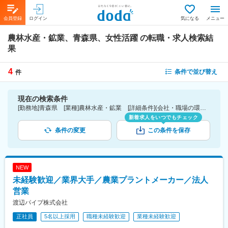
会員登録
ログイン
気になる
メニュー
農林水産・鉱業、青森県、女性活躍
の転職・求人検索結
果
4
条件で並び替え
件
現在の検索条件
[勤務地]青森県 [業種]農林水産・鉱業 [詳細条件](会社・職場の環境)女性活躍
新着求人をいつでもチェック
条件の変更
この条件を保存
NEW
未経験歓迎／業界大手／農業プラントメーカー／法人
営業
渡辺パイプ株式会社
正社員
5名以上採用
職種未経験歓迎
業種未経験歓迎