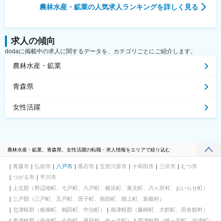
農林水産・鉱業
の人気求人ランキングを詳しく見る
求人の傾向
dodaに掲載中の求人に関するデータを、カテゴリごとにご紹介します。
農林水産・鉱業
青森県
女性活躍
農林水産・鉱業、青森県、女性活躍の転職・求人情報をエリアで絞り込む
青森市
弘前市
八戸市
黒石市
五所川原市
十和田市
三沢市
むつ市
つがる市
平川市
上北郡（野辺地町、七戸町、六戸町、横浜町、東北町、六ヶ所村、おいらせ町）
三戸郡（三戸町、五戸町、田子町、南部町、階上町、新郷村）
北津軽郡（板柳町、鶴田町、中泊町）
南津軽郡（藤崎町、大鰐町、田舎館村）
東津軽郡（平内町、今別町、蓬田村、外ヶ浜町）
西津軽郡（鰺ヶ沢町、深浦町）