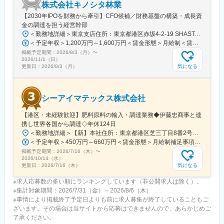
株式会社キノシタ林業
【2030年IPOを財務から牽引】CFO候補／財務基盤の構築・成長資
金の調達を担う経営幹部
＜勤務地詳細＞東京支店住所：東京都港区赤坂4-2-19 SHASTA/EAST 5F勤務地最寄駅：東京メトロ線／赤坂見附駅受動喫煙対策：屋内全面禁煙変更の範囲：会社の定める事業所
＜予定年収＞1,200万円～1,600万円＜賃金形態＞月給制＜賃金内訳＞月額（基本給）：625,000円～875,000円固定残業手当/月：191,360円～267,920円（固定残業時間40時間0分/月）超過した時間外労働の残業手当は追加支給＜月給＞816,360円～1,142,920円（一律手当を含む）＜昇給有無＞有＜残業手当＞有＜給与補足＞※実績に応じて柔軟に検討します。■賞与：年2回（6、12月）■昇給：年1回（3、9月）賃金はあくまでも目安の金額であり、選考を通じて上下する可能性があります。月給(月額)は固定手当を含めた表記です。
掲載予定期間：
2026/8/3（月）
〜
2026/11/1（日）
気になる
更新日：
2026/8/3（月）
シーアイマテックス株式会社
【港区・未経験歓迎】肥料原料の輸入・調達業務◆伊藤忠商事と連
携し世界各国から調達◇年休124日
＜勤務地詳細＞【新】本社住所：東京都港区芝三丁目8番2号住友不動産芝公園ファーストビル９階 勤務地最寄駅：都営地下鉄三田線／芝公園駅受動喫煙対策：屋内全面禁煙変更の範囲：会社の定める事業所
＜予定年収＞450万円～660万円＜賃金形態＞月給制補足事項なし＜賃金内訳＞月額（基本給）：280,000円～378,000円＜月給＞280,000円～378,000円＜昇給有無＞有＜残業手当＞有＜給与補足＞■賞与：年2回（6月/12月）■モデル年収：年収510万円 30歳（月給280,000円＋賞与）※時間外手当除く年収620万円 37歳（月給356,000円＋賞与）※時間外手当除く賃金はあくまでも目安の金額であり、選考を通じて上下する可能性があります。月給(月額)は固定手当を含めた表記です。
掲載予定期間：
2026/7/16（木）
〜
2026/10/14（水）
気になる
更新日：
2026/7/16（木）
※求人応募数の多い順にランキングしています（非公開求人は除く）。
※集計対象期間：2026/7/31（金）～2026/8/6（木）
※事情により掲載終了予定日よりも前に求人募集が終了していることもご
ざいます。その場合は当サイトから応募はできませんので、あらかじめご
了承ください。