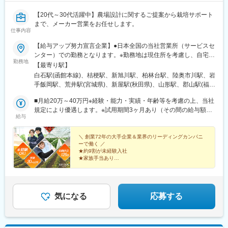
【20代～30代活躍中】農場設計に関するご提案から栽培サポート
まで、メーカー営業をお任せします。
仕事内容
【給与アップ努力宣言企業】●日本全国の当社営業所（サービスセ
ンター）での勤務となります。※勤務地は現住所を考慮し、自宅か
勤務地
ら通える事業所への配属となります。【北海道・東北エリア】北
【最寄り駅】
海道/青森県/岩手県/宮城県/秋田県/山形県/福島県【関東エリア】東
白石駅(函館本線)、桔梗駅、新旭川駅、柏林台駅、陸奥市川駅、岩
京都/千葉県/埼玉県/茨城県/栃木県/群馬県【甲信越エリア】新潟県/
手飯岡駅、荒井駅(宮城県)、新屋駅(秋田県)、山形駅、郡山駅(福島
長野県【東海・中部・北陸エリア】岐阜県/静岡県/愛知県/三重県/
県)、羽鳥駅、自治医大駅、太田駅(群馬県)、吉野原駅、誉田駅、
富山県【近畿エリア】大阪府/兵庫県/滋賀県/和歌山県/奈良県【中
■月給20万～40万円※経験・能力・実績・年齢等を考慮の上、当社
錦糸町駅、京王八王子駅、寺尾駅、朝菜町駅、乙女駅、豊科駅、
国・四国エリア】岡山県/広島県/島根県/香川県/高知県【九州エリ
規定により優遇します。※試用期間3ヶ月あり（その間の給与額の
草津駅(滋賀県)、ＪＲ難波駅、厄神駅、東松江駅(島根県)、中庄
給与
ア】佐賀県/熊本県/宮崎県/沖縄県＜マイカー通勤OK！（営業所に
変動はありません）～2期連続5％以上のベースアップを行いまし
駅、竹原駅、木太町駅、後免西町駅、味坂駅、富合駅、宮崎神宮
よる）＞勤務地により異なります。
た！～■給与例月給：271,200円（23歳、営業職、都内居住、残業
駅、首里駅、亀戸駅、桜川駅(大阪府)、汐見橋駅
20時間を想定）≪内訳≫基本給：210,000円 （年齢により変動）
＼ 創業72年の大手企業＆業界のリーディングカンパニ
ーで働く ／
地域手当：27,000円（エリアにより変動）時間外手当 ： 36,200
★約9割が未経験入社
円(20時間を想定)
★家族手当あり
★土日祝休み＆年間休日126日
★月給40万円可能＆賞与年2回
気になる
応募する