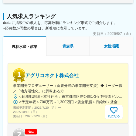
進出国における法規制の確認、市場ニーズの調査、および事業認
・SPCの設立～運営～税務申告までワンストップで提供
可取得に向けた対応
（3） フルリモートが成立するビジネスモデル
◇事業開発・戦略遂行
・クライアントは東京・大阪中心で訪問ほぼなし
人気求人ランキング
経営層の戦略に基づいた事業計画の策定、および現地でのPDCA
・オンライン完結の業務設計のため、フルリモートが実現
dodaに掲載中の求人を、応募数順にランキング形式でご紹介します。
サイクルの実行
（4） 働きやすい環境
※応募数が同数の場合は、新着順に表示しています。
・フルリモート／フルフレックス
■この仕事を通じて得られること
更新日：
2026/8/7（金）
・残業月平均10時間程度
◎グローバルな社会貢献の実感
・Slack、Zoom中心のコミュニケーション
農業と地域課題の解決に取り組みながら、最先端技術を世界中の
青森県
女性活躍
農林水産・鉱業
・週1回の定例MTGあり
産地に実装する経験ができます。
◎海外事業立ち上げの完遂実績
■就業環境：
0からの立ち上げから拡大までを一任されるため、戦略遂行に関す
・フルリモート勤務（半年に1回出社あり※任意）
る実践的なスキルが習得できます。
・Slack／Zoomを活用したコミュニケーション
◎国際的なビジネススキルの習得
アグリコネクト株式会社
異文化環境での交渉力、リスク対応力、経営直下の意思決定スピ
■当社について：
ードを体感できます。
事業開発プロデューサー（食農分野の事業開発支援）◆リーダー職
当社は2007年設立以降、「森林事業」と「環境エネルギー事業」
／「地方活性化」に興味ある方
の2軸で事業を展開しています。森林資源の活用だけでなく、再生
■当社について
可能エネルギーの普及を通じて、環境価値と経済価値の両立を実
＜勤務地詳細＞本社住所：東京都港区芝公園1-3-8 苔香園ビル4階勤務地最寄駅：都営三田線／御成門駅受動喫煙対策：屋内全面禁煙変更の範囲：会社の定める事業所
「テクノロジーによって、産地とともに農業の未来をつくる」を
現し、持続可能な社会の構築に貢献しています。
＜予定年収＞700万円～1,300万円＜賃金形態＞月給制＜賃金内訳＞月額（基本給）：400,000円～650,000円固定残業手当/月：92,640円～150,510円（固定残業時間30時間0分/月）超過した時間外労働の残業手当は追加支給＜月給＞492,640円～800,510円（一律手当を含む）＜昇給有無＞有＜残業手当＞有＜給与補足＞※給与は職歴、スキルなどに応じて相談※役職がつく場合は、別途、役職手当（50,000円～10,000円）を支給※マネージャー職以上の場合は、管理職のため残業代支給対象外■昇給：年1回（4月）■賞与：年1回（12月）賃金はあくまでも目安の金額であり、選考を通じて上下する可能性があります。月給(月額)は固定手当を含めた表記です。
経営理念に据え、豊かな経験を持つ産地と、進化を続けるサイエ
掲載予定期間：
2026/7/20（月）
〜
ンステクノロジーを融合することで、環境に優しい魅力あふれる
2026/10/18（日）
変更の範囲：会社の定める業務
農業の実現に取り組んでいます。
気になる
更新日：
2026/7/20（月）
変更の範囲：会社の定める業務
New