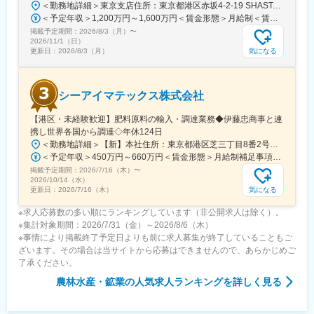
＜勤務地詳細＞東京支店住所：東京都港区赤坂4-2-19 SHASTA/EAST 5F勤務地最寄駅：東京メトロ線／赤坂見附駅受動喫煙対策：屋内全面禁煙変更の範囲：会社の定める事業所
＜予定年収＞1,200万円～1,600万円＜賃金形態＞月給制＜賃金内訳＞月額（基本給）：625,000円～875,000円固定残業手当/月：191,360円～267,920円（固定残業時間40時間0分/月）超過した時間外労働の残業手当は追加支給＜月給＞816,360円～1,142,920円（一律手当を含む）＜昇給有無＞有＜残業手当＞有＜給与補足＞※実績に応じて柔軟に検討します。■賞与：年2回（6、12月）■昇給：年1回（3、9月）賃金はあくまでも目安の金額であり、選考を通じて上下する可能性があります。月給(月額)は固定手当を含めた表記です。
掲載予定期間：
2026/8/3（月）
〜
2026/11/1（日）
気になる
更新日：
2026/8/3（月）
シーアイマテックス株式会社
【港区・未経験歓迎】肥料原料の輸入・調達業務◆伊藤忠商事と連
携し世界各国から調達◇年休124日
＜勤務地詳細＞【新】本社住所：東京都港区芝三丁目8番2号住友不動産芝公園ファーストビル９階 勤務地最寄駅：都営地下鉄三田線／芝公園駅受動喫煙対策：屋内全面禁煙変更の範囲：会社の定める事業所
＜予定年収＞450万円～660万円＜賃金形態＞月給制補足事項なし＜賃金内訳＞月額（基本給）：280,000円～378,000円＜月給＞280,000円～378,000円＜昇給有無＞有＜残業手当＞有＜給与補足＞■賞与：年2回（6月/12月）■モデル年収：年収510万円 30歳（月給280,000円＋賞与）※時間外手当除く年収620万円 37歳（月給356,000円＋賞与）※時間外手当除く賃金はあくまでも目安の金額であり、選考を通じて上下する可能性があります。月給(月額)は固定手当を含めた表記です。
掲載予定期間：
2026/7/16（木）
〜
2026/10/14（水）
気になる
更新日：
2026/7/16（木）
※求人応募数の多い順にランキングしています（非公開求人は除く）。
※集計対象期間：2026/7/31（金）～2026/8/6（木）
※事情により掲載終了予定日よりも前に求人募集が終了していることもご
ざいます。その場合は当サイトから応募はできませんので、あらかじめご
了承ください。
農林水産・鉱業
の人気求人ランキングを詳しく見る