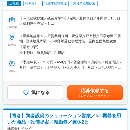
そのため、コンピテンシー（プロセス評価）とMBO（数値評価）
正社員
転勤なし
職種未経験歓迎
業種未経験歓迎
による評価制度を採用しており、結果ばかりではなく過程にも目
を向けて、社員の評価を行っております。
【～未経験歓迎／残業月平均10時間／週休２日／年間休日108日
■働き方：
／福利厚生充実～】
・週休：シフトによる週2日制です。※シフトの都合により、1日
仕事内容
休みの週が発生する可能性があります。
1969年創業以来、肉用鶏の種鶏と孵卵の生産を中心に事業を展開
＜勤務地詳細＞八戸営業所住所：青森県八戸市新井田字寺沢29番
・転勤：当面の間なし（年に一回希望を取り、社員の方と相談を
する当社にて、設備の保守、メンテナンスをお任せします。
地1 勤務地最寄駅：小中野駅受動喫煙対策：屋内全面禁煙変更の
しながら決めております。）
■業務詳細：
勤務地
範囲：無
【最寄り駅】
・鶏舎設備の定期メンテナンス、保全
変更の範囲：会社の定める業務
小中野駅、陸奥湊駅、白銀駅
・部材持ち込み、修理 等
＜予定年収＞350万円～450万円＜賃金形態＞月給制＜賃金内訳＞
■入社後について
月額（基本給）：174,800円～250,400円＜月給＞174,800円～
研修を本社かWEBで受けていただきます。その後、配属になり、
給与
250,400円＜昇給有無＞有＜残業手当＞有＜給与補足＞■賞与：有
配属先での研修やＯＪＴで業務を覚えていただきます。先輩社員
（年2回／通年で4.0か月分（昨年度実績））■時間外手当：実労働
が手厚くフォローするので、未経験の方でも安心して入社いただ
分／月平均5時間■手当（固定）：調整給■その他、手当：正月手
けます。
当、宿・日直手当賃金はあくまでも目安の金額であり、選考を通
応募依頼する
気になる
じて上下する可能性があります。月給(月額)は固定手当を含めた表
（エージェントサービス）
■組織構成
記です。
69名（20代:9名、30代:5名、40代:9名、50代:15名、60代:20名）
幅広い年代の方が活躍いただけてます！女性の方も活躍中！
【青森】鶏舎設備のソリューション営業／IoT機器を用
■評価制度：当社の評価制度では、社員一人一人が目標をもち、公
いた商品・設備提案／転勤無／週休2日
正な評価・行動と成果に見合った評価を行うことを大切にしてお
ります。
株式会社イシイ