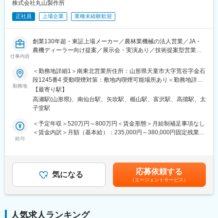
株式会社丸山製作所
■評価制度：
正社員
上場企業
業種未経験歓迎
当社の評価制度では、社員一人一人が目標をもち、公正な評価・
行動と成果に見合った評価を行うことを大切にしております。
そのため、コンピテンシー（プロセス評価）とMBO（数値評価）
創業130年超・東証上場メーカー／農林業機械の法人営業／JA・
による評価制度を採用しており、結果ばかりではなく過程にも目
農機ディーラー向け提案／展示会・実演あり／技術提案型営業／
を向けて、社員の評価を行っております。
仕事内容
海外展開企業／生販一体体制／直行直帰OK／研修制度充実
＜勤務地詳細1＞南東北営業所住所：山形県天童市大字荒谷字金石
変更の範囲：会社の定める業務
■業務内容：
段1245番4 受動喫煙対策：敷地内喫煙可能場所あり＜勤務地詳細
農林業用機械（消毒機器、充電式草刈り機 等）や産業用機械の製
勤務地
2＞宮城営業所住所：宮城県仙台市太白区柳生2-23-1 受動喫煙対
【最寄り駅】
造において高い技術力を持ち、海外展開も行っている当社におい
策：屋内全面禁煙＜勤務地詳細3＞福島営業所住所：福島県岩瀬郡
高瀬駅(山形県)、南仙台駅、矢吹駅、楯山駅、富沢駅、高擶駅、太
て、コアとなる農林業用機械の営業をお任せします。
天栄村飯豊向原60-1 受動喫煙対策：屋内全面禁煙変更の範囲：会
子堂駅
社の定める事業所（リモートワーク含む）
■業務詳細：
＜予定年収＞520万円～800万円＜賃金形態＞月給制補足事項なし
農林業用機械（消毒機・洗浄機・芝刈り機・チェンソーなど）を
＜賃金内訳＞月額（基本給）：235,000円～380,000円固定残業手
取引先（JAや農業機械ディーラー、個人農機具店などの法人）へ
給与
当/月：45,000円～69,000円（固定残業時間20時間0分/月）超過し
提案いただきます。
た時間外労働の残業手当は追加支給＜月給＞280,000円～449,000
取引先が主催する展示会へ出展し、ユーザーである農家の方へ直
円（一律手当を含む）＜昇給有無＞有＜残業手当＞有＜給与補足
接、製品説明などを行ったり、農地での製品実演、その他、メン
＞■昇給：年1回 ■賞与実績：2～3回（過去：4～5ヶ月／年）賃金
応募依頼する
テナンス作業を行う等、ただの営業活動で終わるのではなく、技
気になる
はあくまでも目安の金額であり、選考を通じて上下する可能性が
（エージェントサービス）
術的なご説明もお任せいたします。
あります。月給(月額)は固定手当を含めた表記です。
■働き方：
直行直帰OKなど、働き方改革がしっかりと成果に現れている優良
人気求人ランキング
企業です。