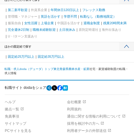
第二新卒歓迎
外資系企業
年間休日120日以上
フレックス勤務
管理職・マネジャー
英語を活かす
学歴不問
転勤なし（勤務地限定）
服装自由
女性活躍
上場企業
中国語を活かす
退職金制度
残業20時間未満
完全週休2日制
職種未経験歓迎
土日祝休み
原則定時退社
海外出張あり
U・Iターン支援あり
ほかの固定給で探す
固定給25万円以上
固定給35万円以上
転職・求人doda（デューダ）トップ
東北
青森県
農林水産・鉱業
社宅・家賃補助制度の転職・
求人情報
転職サイト dodaをシェア
ヘルプ
会社概要
拠点一覧
利用規約
免責事項
通信に関する情報の利用について
サイトマップ
採用を検討中の方へ
PCサイトを見る
利用者データの外部送信