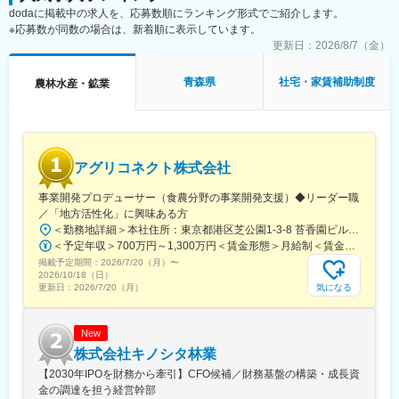
dodaに掲載中の求人を、応募数順にランキング形式でご紹介します。
※応募数が同数の場合は、新着順に表示しています。
■当社の魅力：
創業130年以上・東証上場の安定基盤を持つ丸山製作所は、消火
更新日：
2026/8/7（金）
器から事業を開始し、現在ではポンプ・エンジン技術をコアに農
業・産業機械分野で高い競争力を発揮するメーカーです。長年培
青森県
社宅・家賃補助制度
農林水産・鉱業
った技術力により、防除機や高圧洗浄機など幅広い製品を展開
し、国内外で事業領域を拡大しています。
働き方の面では、年間休日125日・完全週休2日制に加え、フレッ
クスタイム制度や一部リモートワークを導入し、ワークライフバ
ランスを重視した環境を整備しています。 また、退職金制度や住
アグリコネクト株式会社
宅補助、持株会、共済会など福利厚生も充実しており、社員が長
く安心して働ける体制を構築。
事業開発プロデューサー（食農分野の事業開発支援）◆リーダー職
さらに開発・生産から販売・アフターサービスまでを一貫して担
／「地方活性化」に興味ある方
う「生販一体」体制により、顧客への価値提供を実感しながら専
＜勤務地詳細＞本社住所：東京都港区芝公園1-3-8 苔香園ビル4階勤務地最寄駅：都営三田線／御成門駅受動喫煙対策：屋内全面禁煙変更の範囲：会社の定める事業所
門性を高められる点も魅力です。社会インフラや環境分野に貢献
＜予定年収＞700万円～1,300万円＜賃金形態＞月給制＜賃金内訳＞月額（基本給）：400,000円～650,000円固定残業手当/月：92,640円～150,510円（固定残業時間30時間0分/月）超過した時間外労働の残業手当は追加支給＜月給＞492,640円～800,510円（一律手当を含む）＜昇給有無＞有＜残業手当＞有＜給与補足＞※給与は職歴、スキルなどに応じて相談※役職がつく場合は、別途、役職手当（50,000円～10,000円）を支給※マネージャー職以上の場合は、管理職のため残業代支給対象外■昇給：年1回（4月）■賞与：年1回（12月）賃金はあくまでも目安の金額であり、選考を通じて上下する可能性があります。月給(月額)は固定手当を含めた表記です。
する製品を通じて、安定性と成長性を両立したキャリアを築くこ
掲載予定期間：
2026/7/20（月）
〜
とができます。
2026/10/18（日）
気になる
更新日：
2026/7/20（月）
変更の範囲：当社業務全般
New
株式会社キノシタ林業
【2030年IPOを財務から牽引】CFO候補／財務基盤の構築・成長資
金の調達を担う経営幹部