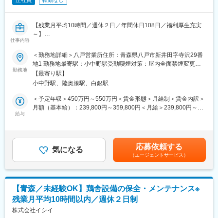
正社員
転勤なし
【残業月平均10時間／週休２日／年間休日108日／福利厚生充実
～】
仕事内容
1969年創業以来、肉用鶏の種鶏と孵卵の生産を中心に事業を展開
＜勤務地詳細＞八戸営業所住所：青森県八戸市新井田字寺沢29番
する当社にて、設備の保守、メンテナンスをお任せします。
地1 勤務地最寄駅：小中野駅受動喫煙対策：屋内全面禁煙変更の
■業務詳細：
勤務地
範囲：無
【最寄り駅】
・鶏舎設備の定期メンテナンス、保全
小中野駅、陸奥湊駅、白銀駅
・部材持ち込み、修理 等
＜予定年収＞450万円～550万円＜賃金形態＞月給制＜賃金内訳＞
■入社後について
月額（基本給）：239,800円～359,800円＜月給＞239,800円～
研修を本社かWEBで受けていただきます。その後、配属になり、
給与
359,800円＜昇給有無＞有＜残業手当＞有＜給与補足＞■賞与：有
配属先での研修やＯＪＴで業務を覚えていただきます。先輩社員
（年2回／通年で4.0か月分（昨年度実績））■時間外手当：実労働
が手厚くフォローするので、未経験の方でも安心して入社いただ
分／月平均5時間■手当（固定）：調整給■その他、手当：正月手
けます。
当、宿・日直手当賃金はあくまでも目安の金額であり、選考を通
応募依頼する
気になる
じて上下する可能性があります。月給(月額)は固定手当を含めた表
（エージェントサービス）
■組織構成
記です。
69名（20代:9名、30代:5名、40代:9名、50代:15名、60代:20名）
幅広い年代の方が活躍いただけてます！女性の方も活躍中！
【青森／未経験OK】鶏舎設備の保全・メンテナンス※
■評価制度：当社の評価制度では、社員一人一人が目標をもち、公
残業月平均10時間以内／週休２日制
正な評価・行動と成果に見合った評価を行うことを大切にしてお
ります。
株式会社イシイ