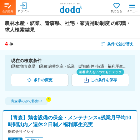
会員登録
ログイン
気になる
メニュー
農林水産・鉱業、青森県、社宅・家賃補助制度
の転職・
求人検索結果
4
条件で並び替え
件
現在の検索条件
[勤務地]青森県 [業種]農林水産・鉱業 [詳細条件](待遇・福利厚生)社宅・家賃補助制度
新着求人をいつでもチェック
条件の変更
この条件を保存
青森県
のみで募集中
【青森】鶏舎設備の保全・メンテナンス※残業月平均10
時間以内／週休２日制／福利厚生充実
株式会社イシイ