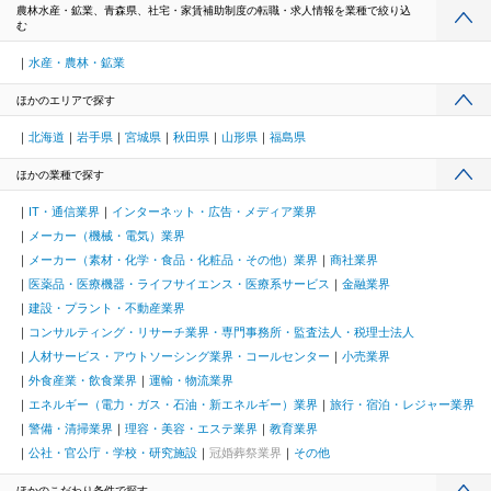
農林水産・鉱業、青森県、社宅・家賃補助制度の転職・求人情報を業種で絞り込
む
水産・農林・鉱業
ほかのエリアで探す
北海道
岩手県
宮城県
秋田県
山形県
福島県
ほかの業種で探す
IT・通信業界
インターネット・広告・メディア業界
メーカー（機械・電気）業界
メーカー（素材・化学・食品・化粧品・その他）業界
商社業界
医薬品・医療機器・ライフサイエンス・医療系サービス
金融業界
建設・プラント・不動産業界
コンサルティング・リサーチ業界・専門事務所・監査法人・税理士法人
人材サービス・アウトソーシング業界・コールセンター
小売業界
外食産業・飲食業界
運輸・物流業界
エネルギー（電力・ガス・石油・新エネルギー）業界
旅行・宿泊・レジャー業界
警備・清掃業界
理容・美容・エステ業界
教育業界
公社・官公庁・学校・研究施設
冠婚葬祭業界
その他
ほかのこだわり条件で探す