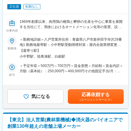
そのため、コンピテンシー（プロセス評価）とMBO（数値評価）
正社員
転勤なし
による評価制度を採用しており、結果ばかりではなく過程にも目
を向けて、社員の評価を行っております。
1969年創業以来、肉用鶏の種鶏と孵卵の生産を中心に事業を展開
■働き方：
する当社にて、鶏舎におけるオートメーション化等の装置、設備
・週休：シフトによる週2日制です。※シフトの都合により、1日
仕事内容
のソリューション営業をお任せします。具体的には下記内容とな
休みの週が発生する可能性があります。
ります。
＜勤務地詳細＞八戸営業所住所：青森県八戸市新井田字寺沢29番
・転勤：当面の間なし（年に一回希望を取り、社員の方と相談を
地1 勤務地最寄駅：小中野駅受動喫煙対策：屋内全面禁煙変更の
しながら決めております。）
■業務詳細：
勤務地
範囲：無
【最寄り駅】
・既存顧客向けへの鶏舎設備導入提案、受注
変更の範囲：会社の定める業務
小中野駅、陸奥湊駅、白銀駅
・施工部門との調整、納品
・市場、顧客開拓の計画
＜予定年収＞500万円～700万円＜賃金形態＞月給制＜賃金内訳＞
・営業／販売部門の管理
月額（基本給）：250,000円～400,000円その他固定手当/月：
給与
10,000円＜月給＞260,000円～410,000円＜昇給有無＞有＜残業手
■業務概要：
当＞有＜給与補足＞■賞与：有（年2回／通年で4.0か月分（昨年度
昨今の鶏舎はオートメーション化が進み、自動給餌や給水はもち
実績））■時間外手当：実労働分／月平均5時間■手当（固定）：
ろんのこと、AIを活用した日々の自動体重測定まで完全自動、ス
調整給■その他、手当：正月手当、宿・日直手当賃金はあくまでも
応募依頼する
マホ一台あれば鶏舎を管理できる時代となりました。
気になる
目安の金額であり、選考を通じて上下する可能性があります。月
（エージェントサービス）
お客さまの手間を減らし、鶏舎に欠かせない空調機器や暖房機器
給(月額)は固定手当を含めた表記です。
といった、鶏にとっても人にとっても快適な環境を整えるIoT機器
を用いた商品や設備を顧客へ提案し、課題解決や業務効率化につ
なげていただきます。
【東北】法人営業(農林業機械)◆消火器のパイオニアで
営業だけにとどまらない販売部門全体の管理をお任せできるよう
創業130年超えの老舗上場メーカー
な人財を募集しています。