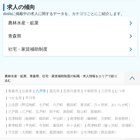
求人の傾向
dodaに掲載中の求人に関するデータを、カテゴリごとにご紹介します。
農林水産・鉱業
青森県
社宅・家賃補助制度
農林水産・鉱業、青森県、社宅・家賃補助制度の転職・求人情報をエリアで絞り
込む
青森市
弘前市
八戸市
黒石市
五所川原市
十和田市
三沢市
むつ市
つがる市
平川市
上北郡（野辺地町、七戸町、六戸町、横浜町、東北町、六ヶ所村、おいらせ町）
三戸郡（三戸町、五戸町、田子町、南部町、階上町、新郷村）
北津軽郡（板柳町、鶴田町、中泊町）
南津軽郡（藤崎町、大鰐町、田舎館村）
東津軽郡（平内町、今別町、蓬田村、外ヶ浜町）
西津軽郡（鰺ヶ沢町、深浦町）
下北郡（大間町、東通村、風間浦村、佐井村）
中津軽郡（西目屋村）