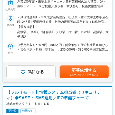
創業130年超・東証上場メーカー／農林業機械の法人営業／JA・
農機ディーラー向け提案／展示会・実演あり／技術提案型営業／
仕事内容
海外展開企業／生販一体体制／直行直帰OK／研修制度充実
＜勤務地詳細1＞南東北営業所住所：山形県天童市大字荒谷字金石
■業務内容：
段1245番4 受動喫煙対策：敷地内喫煙可能場所あり＜勤務地詳細
農林業用機械（消毒機器、充電式草刈り機 等）や産業用機械の製
勤務地
2＞宮城営業所住所：宮城県仙台市太白区柳生2-23-1 受動喫煙対
【最寄り駅】
造において高い技術力を持ち、海外展開も行っている当社におい
策：屋内全面禁煙＜勤務地詳細3＞福島営業所住所：福島県岩瀬郡
高瀬駅(山形県)、南仙台駅、矢吹駅、楯山駅、富沢駅、高擶駅、太
て、コアとなる農林業用機械の営業をお任せします。
天栄村飯豊向原60-1 受動喫煙対策：屋内全面禁煙変更の範囲：会
子堂駅
社の定める事業所（リモートワーク含む）
■業務詳細：
＜予定年収＞520万円～800万円＜賃金形態＞月給制補足事項なし
農林業用機械（消毒機・洗浄機・芝刈り機・チェンソーなど）を
＜賃金内訳＞月額（基本給）：235,000円～380,000円固定残業手
取引先（JAや農業機械ディーラー、個人農機具店などの法人）へ
給与
当/月：45,000円～69,000円（固定残業時間20時間0分/月）超過し
提案いただきます。
た時間外労働の残業手当は追加支給＜月給＞280,000円～449,000
取引先が主催する展示会へ出展し、ユーザーである農家の方へ直
円（一律手当を含む）＜昇給有無＞有＜残業手当＞有＜給与補足
接、製品説明などを行ったり、農地での製品実演、その他、メン
＞■昇給：年1回 ■賞与実績：2～3回（過去：4～5ヶ月／年）賃金
応募依頼する
テナンス作業を行う等、ただの営業活動で終わるのではなく、技
気になる
はあくまでも目安の金額であり、選考を通じて上下する可能性が
（エージェントサービス）
術的なご説明もお任せいたします。
あります。月給(月額)は固定手当を含めた表記です。
■働き方：
直行直帰OKなど、働き方改革がしっかりと成果に現れている優良
【フルリモート】情報システム担当者（セキュリテ
企業です。
ィ）◆SASE・ISMS運用／IPO準備フェーズ
■当社の魅力：
株式会社ＡＧＲＩ ＳＭＩＬＥ
創業130年以上・東証上場の安定基盤を持つ丸山製作所は、消火
正社員
転勤なし
器から事業を開始し、現在ではポンプ・エンジン技術をコアに農