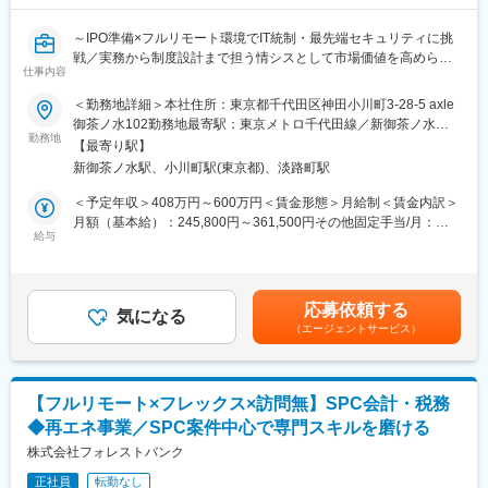
業・産業機械分野で高い競争力を発揮するメーカーです。長年培
った技術力により、防除機や高圧洗浄機など幅広い製品を展開
～IPO準備×フルリモート環境でIT統制・最先端セキュリティに挑
し、国内外で事業領域を拡大しています。
戦／実務から制度設計まで担う情シスとして市場価値を高められ
働き方の面では、年間休日125日・完全週休2日制に加え、フレッ
仕事内容
る成長フェーズ企業～
クスタイム制度や一部リモートワークを導入し、ワークライフバ
＜勤務地詳細＞本社住所：東京都千代田区神田小川町3-28-5 axle
ランスを重視した環境を整備しています。 また、退職金制度や住
■業務内容：
御茶ノ水102勤務地最寄駅：東京メトロ千代田線／新御茶ノ水駅
宅補助、持株会、共済会など福利厚生も充実しており、社員が長
◇フルリモート環境で、情報システム業務全般に関わっていただ
勤務地
受動喫煙対策：屋内全面禁煙変更の範囲：会社の定める事業所
く安心して働ける体制を構築。
【最寄り駅】
きます。
（リモートワーク含む）
さらに開発・生産から販売・アフターサービスまでを一貫して担
新御茶ノ水駅、小川町駅(東京都)、淡路町駅
◇当部門では現在、情報システム責任者1名、パートスタッフ2名
う「生販一体」体制により、顧客への価値提供を実感しながら専
が在籍しており（平均年齢31歳）、実務から制度の策定まで幅広
＜予定年収＞408万円～600万円＜賃金形態＞月給制＜賃金内訳＞
門性を高められる点も魅力です。社会インフラや環境分野に貢献
く対応し、一緒に情報システム部門を作っていただける方を募集
月額（基本給）：245,800円～361,500円その他固定手当/月：
する製品を通じて、安定性と成長性を両立したキャリアを築くこ
します。
給与
7,700円～11,300円固定残業手当/月：86,500円～127,200円（固
とができます。
◇入社直後は、コーポレートITの実務およびセキュリティ製品の
定残業時間45時間0分/月）超過した時間外労働の残業手当は追加
運用からスタートし、環境に慣れてきたらIPO準備に伴うIT統制な
支給＜月給＞340,000円～500,000円（一律手当を含む）＜昇給有
変更の範囲：当社業務全般
どの上流工程へ徐々に業務の幅を広げていただきます。
無＞有＜残業手当＞有＜給与補足＞※経験やスキルを考慮して決定
応募依頼する
気になる
します。■その他固定手当：深夜残業手当20時間分（超過分は別
（エージェントサービス）
■具体的には：
途追加支給）賃金はあくまでも目安の金額であり、選考を通じて
【セキュリティ・ネットワーク領域（主担当）】
上下する可能性があります。月給(月額)は固定手当を含めた表記で
◇SASE製品（Verona SASE）や、エンドポイントセキュリティ
す。
（Deep Instinct）の運用・管理
【フルリモート×フレックス×訪問無】SPC会計・税務
◇MDMツール（LANSCOPE）を使用した貸与デバイスの運用・
◆再エネ事業／SPC案件中心で専門スキルを磨ける
管理
◇各種ベンダーとの調整、問い合わせ対応
株式会社フォレストバンク
【コーポレートIT・ヘルプデスク領域（主担当）】
正社員
転勤なし