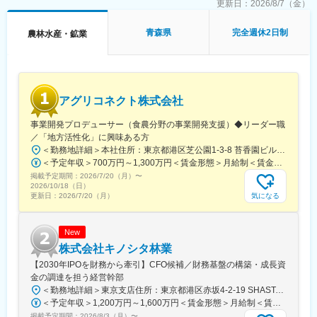
■この仕事を通じて得られること
更新日：
2026/8/7（金）
・残業月平均10時間程度
◎グローバルな社会貢献の実感
・Slack、Zoom中心のコミュニケーション
農業と地域課題の解決に取り組みながら、最先端技術を世界中の
青森県
完全週休2日制
農林水産・鉱業
・週1回の定例MTGあり
産地に実装する経験ができます。
◎海外事業立ち上げの完遂実績
■就業環境：
0からの立ち上げから拡大までを一任されるため、戦略遂行に関す
・フルリモート勤務（半年に1回出社あり※任意）
る実践的なスキルが習得できます。
・Slack／Zoomを活用したコミュニケーション
◎国際的なビジネススキルの習得
アグリコネクト株式会社
異文化環境での交渉力、リスク対応力、経営直下の意思決定スピ
■当社について：
ードを体感できます。
事業開発プロデューサー（食農分野の事業開発支援）◆リーダー職
当社は2007年設立以降、「森林事業」と「環境エネルギー事業」
／「地方活性化」に興味ある方
の2軸で事業を展開しています。森林資源の活用だけでなく、再生
■当社について
可能エネルギーの普及を通じて、環境価値と経済価値の両立を実
＜勤務地詳細＞本社住所：東京都港区芝公園1-3-8 苔香園ビル4階勤務地最寄駅：都営三田線／御成門駅受動喫煙対策：屋内全面禁煙変更の範囲：会社の定める事業所
「テクノロジーによって、産地とともに農業の未来をつくる」を
現し、持続可能な社会の構築に貢献しています。
＜予定年収＞700万円～1,300万円＜賃金形態＞月給制＜賃金内訳＞月額（基本給）：400,000円～650,000円固定残業手当/月：92,640円～150,510円（固定残業時間30時間0分/月）超過した時間外労働の残業手当は追加支給＜月給＞492,640円～800,510円（一律手当を含む）＜昇給有無＞有＜残業手当＞有＜給与補足＞※給与は職歴、スキルなどに応じて相談※役職がつく場合は、別途、役職手当（50,000円～10,000円）を支給※マネージャー職以上の場合は、管理職のため残業代支給対象外■昇給：年1回（4月）■賞与：年1回（12月）賃金はあくまでも目安の金額であり、選考を通じて上下する可能性があります。月給(月額)は固定手当を含めた表記です。
経営理念に据え、豊かな経験を持つ産地と、進化を続けるサイエ
掲載予定期間：
2026/7/20（月）
〜
ンステクノロジーを融合することで、環境に優しい魅力あふれる
2026/10/18（日）
変更の範囲：会社の定める業務
農業の実現に取り組んでいます。
気になる
更新日：
2026/7/20（月）
変更の範囲：会社の定める業務
New
株式会社キノシタ林業
【2030年IPOを財務から牽引】CFO候補／財務基盤の構築・成長資
金の調達を担う経営幹部
＜勤務地詳細＞東京支店住所：東京都港区赤坂4-2-19 SHASTA/EAST 5F勤務地最寄駅：東京メトロ線／赤坂見附駅受動喫煙対策：屋内全面禁煙変更の範囲：会社の定める事業所
＜予定年収＞1,200万円～1,600万円＜賃金形態＞月給制＜賃金内訳＞月額（基本給）：625,000円～875,000円固定残業手当/月：191,360円～267,920円（固定残業時間40時間0分/月）超過した時間外労働の残業手当は追加支給＜月給＞816,360円～1,142,920円（一律手当を含む）＜昇給有無＞有＜残業手当＞有＜給与補足＞※実績に応じて柔軟に検討します。■賞与：年2回（6、12月）■昇給：年1回（3、9月）賃金はあくまでも目安の金額であり、選考を通じて上下する可能性があります。月給(月額)は固定手当を含めた表記です。
掲載予定期間：
2026/8/3（月）
〜