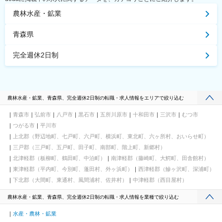
農林水産・鉱業
青森県
完全週休2日制
農林水産・鉱業、青森県、完全週休2日制の転職・求人情報をエリアで絞り込む
青森市
弘前市
八戸市
黒石市
五所川原市
十和田市
三沢市
むつ市
つがる市
平川市
上北郡（野辺地町、七戸町、六戸町、横浜町、東北町、六ヶ所村、おいらせ町）
三戸郡（三戸町、五戸町、田子町、南部町、階上町、新郷村）
北津軽郡（板柳町、鶴田町、中泊町）
南津軽郡（藤崎町、大鰐町、田舎館村）
東津軽郡（平内町、今別町、蓬田村、外ヶ浜町）
西津軽郡（鰺ヶ沢町、深浦町）
下北郡（大間町、東通村、風間浦村、佐井村）
中津軽郡（西目屋村）
農林水産・鉱業、青森県、完全週休2日制の転職・求人情報を業種で絞り込む
水産・農林・鉱業