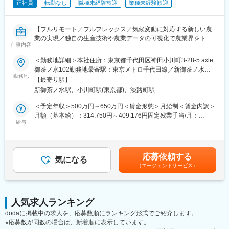
正社員
転勤なし
職種未経験歓迎
業種未経験歓迎
・SPC設立に向けたスキーム検討補助
・出資者向け資料の作成支援
・資金調達スキームの管理
【フルリモート／フルフレックス／気候変動に対応する新しい農
・契約・定款管理、運営管理
業の実現／独自の生産技術や農業データの可視化で農業界をトー
仕事内容
タルサポート／社会貢献性・将来性◎】
＜その他＞
＜勤務地詳細＞本社住所：東京都千代田区神田小川町3-28-5 axle
・クライアント（主に都市部企業）との打合せ対応（オンライン
■業務内容
御茶ノ水102勤務地最寄駅：東京メトロ千代田線／新御茶ノ水駅
中心）
海外事業の立ち上げ・推進担当者として、担当国におけるパート
勤務地
受動喫煙対策：屋内全面禁煙変更の範囲：会社の定める事業所
・業務フロー整備、効率化推進
【最寄り駅】
ナー候補との商談、関係構築・実証プロジェクト運営管理、現地
（リモートワーク含む）
・監査対応など
新御茶ノ水駅、小川町駅(東京都)、淡路町駅
規制対応など、事業開発・推進を一任します。（担当国はASEAN
地域を想定）
＜予定年収＞500万円～650万円＜賃金形態＞月給制＜賃金内訳＞
■組織構成：
月額（基本給）：314,750円～409,176円固定残業手当/月：
約20名
◇現地パートナーとのリレーションづくり
給与
101,916円～132,490円（固定残業時間45時間0分/月）超過した時
※20代～30代中心の組織で、会計・税務業務を担当しています
海外の事業パートナー候補との商談、関係構築
間外労働の残業手当は追加支給＜月給＞416,666円～541,666円
◇実証プロジェクトの運営管理
（一律手当を含む）＜昇給有無＞有＜残業手当＞有賃金はあくま
■ポジションの魅力：
現地での導入試験やプロジェクトの進捗管理、および海外現地メ
でも目安の金額であり、選考を通じて上下する可能性がありま
（1） SPC×再エネという専門性の高い領域
応募依頼する
ンバーとの協働
気になる
す。月給(月額)は固定手当を含めた表記です。
・市場価値の高いスキルが身につく環境
（エージェントサービス）
◇現地規制・市場調査
（2） 一括受託モデルで上流まで関われる
進出国における法規制の確認、市場ニーズの調査、および事業認
・SPCの設立～運営～税務申告までワンストップで提供
可取得に向けた対応
（3） フルリモートが成立するビジネスモデル
◇事業開発・戦略遂行
・クライアントは東京・大阪中心で訪問ほぼなし
人気求人ランキング
経営層の戦略に基づいた事業計画の策定、および現地でのPDCA
・オンライン完結の業務設計のため、フルリモートが実現
dodaに掲載中の求人を、応募数順にランキング形式でご紹介します。
サイクルの実行
（4） 働きやすい環境
※応募数が同数の場合は、新着順に表示しています。
・フルリモート／フルフレックス