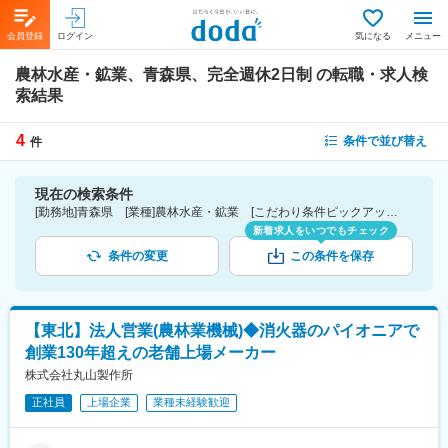
会員登録
ログイン
気になる
メニュー
農林水産・鉱業、青森県、完全週休2日制
の転職・求人検
索結果
4
条件で並び替え
件
現在の検索条件
[勤務地]青森県 [業種]農林水産・鉱業 [こだわり条件ピックアップ]完全週休2日制 [詳細条件](休日・働き方)完全週休2日制
新着求人をいつでもチェック
条件の変更
この条件を保存
【東北】法人営業(農林業機械)◆消火器のパイオニアで
創業130年超えの老舗上場メーカー
株式会社丸山製作所
正社員
上場企業
業種未経験歓迎