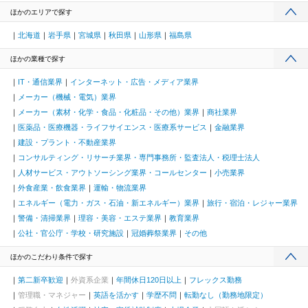
ほかのエリアで探す
北海道
岩手県
宮城県
秋田県
山形県
福島県
ほかの業種で探す
IT・通信業界
インターネット・広告・メディア業界
メーカー（機械・電気）業界
メーカー（素材・化学・食品・化粧品・その他）業界
商社業界
医薬品・医療機器・ライフサイエンス・医療系サービス
金融業界
建設・プラント・不動産業界
コンサルティング・リサーチ業界・専門事務所・監査法人・税理士法人
人材サービス・アウトソーシング業界・コールセンター
小売業界
外食産業・飲食業界
運輸・物流業界
エネルギー（電力・ガス・石油・新エネルギー）業界
旅行・宿泊・レジャー業界
警備・清掃業界
理容・美容・エステ業界
教育業界
公社・官公庁・学校・研究施設
冠婚葬祭業界
その他
ほかのこだわり条件で探す
第二新卒歓迎
外資系企業
年間休日120日以上
フレックス勤務
管理職・マネジャー
英語を活かす
学歴不問
転勤なし（勤務地限定）