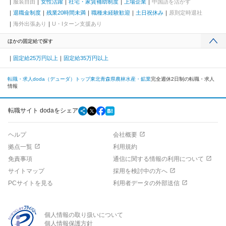
服装自由
女性活躍
社宅・家賃補助制度
上場企業
中国語を活かす
退職金制度
残業20時間未満
職種未経験歓迎
土日祝休み
原則定時退社
海外出張あり
U・Iターン支援あり
ほかの固定給で探す
固定給25万円以上
固定給35万円以上
転職・求人doda（デューダ）トップ
東北
青森県
農林水産・鉱業
完全週休2日制の転職・求人
情報
転職サイト dodaをシェア
ヘルプ
会社概要
拠点一覧
利用規約
免責事項
通信に関する情報の利用について
サイトマップ
採用を検討中の方へ
PCサイトを見る
利用者データの外部送信
個人情報の取り扱いについて
個人情報保護方針