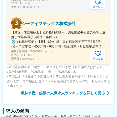
2026/11/1（日）
気になる
更新日：
2026/8/3（月）
シーアイマテックス株式会社
【港区・未経験歓迎】肥料原料の輸入・調達業務◆伊藤忠商事と連
携し世界各国から調達◇年休124日
＜勤務地詳細＞【新】本社住所：東京都港区芝三丁目8番2号住友不動産芝公園ファーストビル９階 勤務地最寄駅：都営地下鉄三田線／芝公園駅受動喫煙対策：屋内全面禁煙変更の範囲：会社の定める事業所
＜予定年収＞450万円～660万円＜賃金形態＞月給制補足事項なし＜賃金内訳＞月額（基本給）：280,000円～378,000円＜月給＞280,000円～378,000円＜昇給有無＞有＜残業手当＞有＜給与補足＞■賞与：年2回（6月/12月）■モデル年収：年収510万円 30歳（月給280,000円＋賞与）※時間外手当除く年収620万円 37歳（月給356,000円＋賞与）※時間外手当除く賃金はあくまでも目安の金額であり、選考を通じて上下する可能性があります。月給(月額)は固定手当を含めた表記です。
掲載予定期間：
2026/7/16（木）
〜
2026/10/14（水）
気になる
更新日：
2026/7/16（木）
※求人応募数の多い順にランキングしています（非公開求人は除く）。
※集計対象期間：2026/7/31（金）～2026/8/6（木）
※事情により掲載終了予定日よりも前に求人募集が終了していることもご
ざいます。その場合は当サイトから応募はできませんので、あらかじめご
了承ください。
農林水産・鉱業
の人気求人ランキングを詳しく見る
求人の傾向
dodaに掲載中の求人に関するデータを、カテゴリごとにご紹介します。