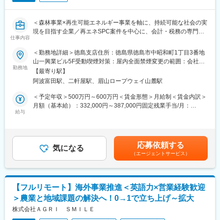
◇各種SaaS（Google Workspace、Slack、Notion、1Password
など）のアカウント・ライセンス管理、運用
◇貸与デバイスおよびIT資産の管理、キッティング、入社時研修
＜森林事業×再生可能エネルギー事業を軸に、持続可能な社会の実
の実施
現を目指す企業／再エネSPC案件を中心に、会計・税務の専門性
◇社内ヘルプデスク対応、FAQやマニュアルの作成・整備
仕事内容
を高められるポジション＞
【IT統制・ガバナンス領域（段階的にお任せする業務）】
＜勤務地詳細＞徳島支店住所：徳島県徳島市中昭和町1丁目3番地
◇ISMS事務局の対応、および運用の継続的改善（SecureNavi等
■業務内容：
山一興業ビル5F受動喫煙対策：屋内全面禁煙変更の範囲：会社の
の活用）
再生可能エネルギー（主に太陽光発電）に関するSPC案件を中心
勤務地
定める事業所（リモートワーク含む）
◇情報セキュリティ規程・ガイドラインの整備、SaaS・AIサービ
【最寄り駅】
に、以下の業務を段階的にお任せします。
ス導入時のセキュリティ評価
阿波富田駅、二軒屋駅、眉山ロープウェイ山麓駅
まずは会計・税務業務からスタートし、将来的には上流工程にも
◇IPO準備に伴うIT統制・内部統制対応、監査法人や外部監査への
関わっていただく想定です。
＜予定年収＞500万円～600万円＜賃金形態＞月給制＜賃金内訳＞
対応
＜会計業務＞
月額（基本給）：332,000円～387,000円固定残業手当/月：
◇セキュリティインシデント対応および再発防止策の策定、社内
・仕訳入力、帳簿作成
給与
28,000円～33,000円（固定残業時間10時間0分/月）超過した時間
セキュリティ教育の実施
・月次／四半期／年次決算対応
外労働の残業手当は追加支給＜月給＞360,000円～420,000円（一
・キャッシュフロー管理
律手当を含む）＜昇給有無＞有＜残業手当＞有＜給与補足＞※年
■主な使用ツール：
・発電設備等の固定資産管理、減価償却
齢、経験を考慮の上、決定します。※賞与あり（年最大3回、2ヶ
Google Workspace、Slack、Notion、1password、ZOOM、
応募依頼する
・プロジェクト単位での収支管理
気になる
月分、業績に応じて支給）賃金はあくまでも目安の金額であり、
Microsoft 365、Windows 365、Adobe、Goodline、
（エージェントサービス）
選考を通じて上下する可能性があります。月給(月額)は固定手当を
SecureNavi、Apple Business Manager、Deep Instinct、
＜税務業務＞
含めた表記です。
LANSCOPE、Verona SASE、Sansan
・法人税、消費税の申告書作成
・SPC特有の税務論点の整理
【フルリモート】海外事業推進＜英語力×営業経験歓迎
・税理士法人との折衝・資料作成
＞農業と地域課題の解決へ！0→1で立ち上げ～拡大
・再エネ関連の税制優遇の適用検討
変更の範囲：会社の定める業務
株式会社ＡＧＲＩ ＳＭＩＬＥ
＜SPC関連業務（キャリアに応じて）＞