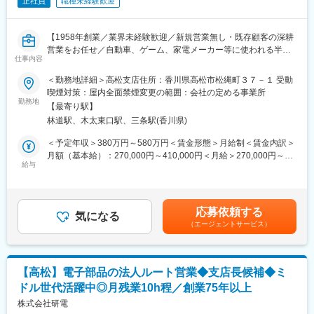
正社員
職種未経験歓迎
案件によっては提案から導入まで半年以上をかけることもあり、
お客様と二人三脚で設備投資を進めていくことができます。
設備導入後も継続してフォローを行うため、長期的な信頼関係を
【1958年創業／業界未経験歓迎／新規営業無し・既存顧客の深耕
築きながら、お客様のものづくりを支えるパートナーとして活躍
営業をお任せ／自動車、ゲーム、家電メーカー等に使われる半導
できるポジションです。
仕事内容
体部品等／大手顧客との取引有／営業未経験者も多数入社】
＜勤務地詳細＞高松支店住所：香川県高松市松縄町３７－１ 受動
【具体的には】
同社の高松支店にて大手電機メーカーをはじめとした既存顧客を
喫煙対策：屋内全面禁煙変更の範囲：会社の定める事業所
・既存顧客への定期訪問
中心に提案営業に携わって頂きます。
勤務地
・製造現場や設備に関する課題・ニーズのヒアリング
【最寄り駅】
既存顧客の深耕営業に集中できる環境です。
・放電加工機、レーザー加工機、マシニングセンターなど工作機
林道駅、木太東口駅、三条駅(香川県)
械の提案
■業務概要：
＜予定年収＞380万円～580万円＜賃金形態＞月給制＜賃金内訳＞
・PLC、インバータ、モータなどFA機器の提案
・ドライブレコーダーや家電製品、住宅設備機器に使われる半導
月額（基本給）：270,000円～410,000円＜月給＞270,000円～
・メーカーとの仕様打合せ
体製品、電子部品、各種電子デバイス、電子材料、電子システ
給与
410,000円＜昇給有無＞有＜残業手当＞有＜給与補足＞※経験や能
・見積作成・提案資料作成
ム、環境関連製品の提案販売をお任せします。（販売する商品は
力によって決定します。・昇給あり：年1回 ※金額1月あたり
・設備導入時の立会い
既製品です）
2,000 円 ～ 2,500 円（前年度実績）・賞与：年2回 ※計1.00ヶ月
・導入後のアフターフォロー など
・提案方法としては既存顧客へ定期訪問、連絡を行い新商品の提
分（前年度実績）賃金はあくまでも目安の金額であり、選考を通
応募依頼する
案を頂く他、問い合わせ対応なども対応頂きます。
気になる
じて上下する可能性があります。月給(月額)は固定手当を含めた表
【四国支店について】
（エージェントサービス）
・その他、商品の仕入管理、納期管理など付随業務等
記です。
経験豊富なベテラン社員が中心であり、営業レベルが高い点が特
徴。さらに次世代を育てていく風土があり、顧客対応や提案内容
■就業環境／魅力ポイント：
の相談がしやすい環境であり、フォロー体制が充実。また、少人
・仕入れ先も多岐にわたるため、お客様のニーズに合わせた提案
数組織のため、自身の売上が支店の売上に直結するため、頑張り
【高松】電子部品の法人ルート営業◆支店長候補◆ミ
力を身に着けることができます。
や成果を実感しやすい。
ドル世代活躍中◎月残業10h程／創業75年以上
・月の残業時間は20時間程度。
・平均勤続年数 約15年とベテラン社員が多く、定着率が良いで
株式会社研電