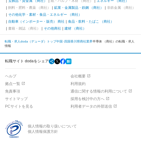
宝飾品・貴金属 （商社）
紙・パルプ・木材 （商社）
エネルギー （商社）
飼料・肥料・農薬 （商社）
鉱業・金属製品・鉄鋼 （商社）
非鉄金属 （商社）
その他化学・素材・食品・エネルギー （商社）
自動車（インポーター・販売） 商社
食品・飲料・たばこ （商社）
書籍・雑誌 （商社）
その他商社
建材 （商社）
転職・求人doda（デューダ）トップ
中国･四国
香川県
商社業界
半導体 （商社）の転職・求人
情報
転職サイト dodaをシェア
ヘルプ
会社概要
拠点一覧
利用規約
免責事項
通信に関する情報の利用について
サイトマップ
採用を検討中の方へ
PCサイトを見る
利用者データの外部送信
個人情報の取り扱いについて
個人情報保護方針