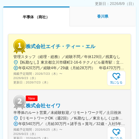
・高松支店には現在営業1名（支店長代理60代男性）と事務員2名
力を身に着けることができます。
更新日：
2026/8/9（日）
（40代女性）が在籍しております。
・月の残業時間は10時間程度。
・平均勤続年数約15年とベテラン社員が多く、定着率が良いで
香川県
半導体 （商社）
変更の範囲：会社の定める業務
す。
・社員交流のため、会社全体での忘年会や花見等のイベントなど
もございます。
・創業75年ながら中途入社の若手社員も上司に意見が伝えやすい
環境です◎
株式会社エイチ・ティー・エル
また、ワークフローの電子化など社員が働きやすくなるような業
務改善にも積極的に取り組んでいます。
管理スタッフ（経理・総務）／経験不問／年休129日／残業なし
【転勤なし】東京都立川市曙町2-16-6 テクノビル最寄駅：立川駅から徒歩6分受動喫煙対策：屋内全面禁煙
■入社後：
年収420万円／経験4年／29歳（月給28万円） 年収470万円／経験6年／33歳（月給31万円）
入社後1週間は会社の仕組みを学んでいただく座学研修が中心とな
掲載予定期間：
2026/7/23（木）
〜
り、その後、上長の元、営業同行を通じて3ヶ月～半年程度OJTに
2026/9/23（水）
て業務を覚えて頂きます。化粧品販売や、造園職人、太陽光パネ
気になる
更新日：
2026/7/23（木）
ル営業など未経験の方も活躍中です。また、扱う製品に関する社
外研修などの教育体制もございます。
New
■業務エリア：
株式会社セイワ
・四国を中心にその他、九州、関西、近畿エリアを対応頂きま
半導体のルート営業／未経験歓迎／リモートワーク可／土日祝休
す。不定期に日帰りまたは1泊程度の出張が発生します。
【リモートワークOK（週2回）／転勤なし／東京もしくは奈良の拠点】◎配属先はご希望を考慮の上、決定いたします。◎原則転勤なし（キャリアアップ及び本人希望により転勤した実績あり）◎直行直帰可能◇◆柔軟な働き方を実現◆◇入社半年後から、週1～2回のリモートワーク（在宅勤務）が可能です。業務状況に応じて出社と在宅勤務を組み合わせながら、メリハリをつけて働くことができます。■東京営業本部東京都台東区上野7-11-6 上野中央ビル＜アクセス＞JR『上野駅』入谷口より徒歩4分■関西支社奈良県奈良市大宮町4-255 まつもりビル2＜アクセス＞近鉄奈良線『新大宮駅』より徒歩7分※受動喫煙対策あり
・普段の移動時は社用車を利用頂き,直行直帰も可能です。
年収540万円／（月給30万円＋諸手当＋賞与／32歳・入社5年目） 年収950万円／（月給52万円+諸手当＋賞与／43歳・入社15年目）
掲載予定期間：
2026/6/25（木）
〜
■組織構成：
2026/9/23（水）
・高松支店には現在営業1名（支店長代理60代男性）と事務員2名
気になる
更新日：
2026/6/25（木）