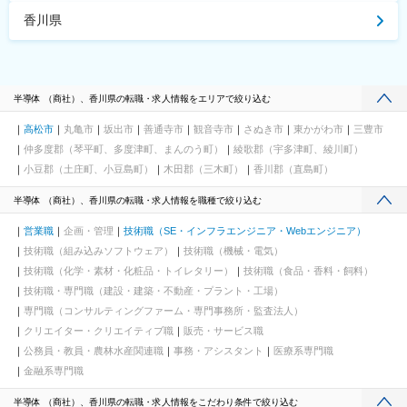
香川県
半導体 （商社）、香川県の転職・求人情報をエリアで絞り込む
高松市
丸亀市
坂出市
善通寺市
観音寺市
さぬき市
東かがわ市
三豊市
仲多度郡（琴平町、多度津町、まんのう町）
綾歌郡（宇多津町、綾川町）
小豆郡（土庄町、小豆島町）
木田郡（三木町）
香川郡（直島町）
半導体 （商社）、香川県の転職・求人情報を職種で絞り込む
営業職
企画・管理
技術職（SE・インフラエンジニア・Webエンジニア）
技術職（組み込みソフトウェア）
技術職（機械・電気）
技術職（化学・素材・化粧品・トイレタリー）
技術職（食品・香料・飼料）
技術職・専門職（建設・建築・不動産・プラント・工場）
専門職（コンサルティングファーム・専門事務所・監査法人）
クリエイター・クリエイティブ職
販売・サービス職
公務員・教員・農林水産関連職
事務・アシスタント
医療系専門職
金融系専門職
半導体 （商社）、香川県の転職・求人情報をこだわり条件で絞り込む