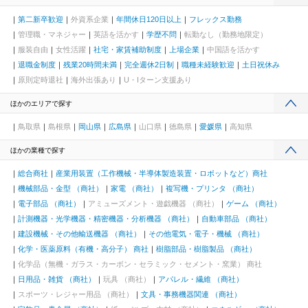
第二新卒歓迎
外資系企業
年間休日120日以上
フレックス勤務
管理職・マネジャー
英語を活かす
学歴不問
転勤なし（勤務地限定）
服装自由
女性活躍
社宅・家賃補助制度
上場企業
中国語を活かす
退職金制度
残業20時間未満
完全週休2日制
職種未経験歓迎
土日祝休み
原則定時退社
海外出張あり
U・Iターン支援あり
ほかのエリアで探す
鳥取県
島根県
岡山県
広島県
山口県
徳島県
愛媛県
高知県
ほかの業種で探す
総合商社
産業用装置（工作機械・半導体製造装置・ロボットなど）商社
機械部品・金型 （商社）
家電 （商社）
複写機・プリンタ （商社）
電子部品 （商社）
アミューズメント・遊戯機器 （商社）
ゲーム （商社）
計測機器・光学機器・精密機器・分析機器 （商社）
自動車部品 （商社）
建設機械・その他輸送機器 （商社）
その他電気・電子・機械 （商社）
化学・医薬原料（有機・高分子） 商社
樹脂部品・樹脂製品 （商社）
化学品（無機・ガラス・カーボン・セラミック・セメント・窯業） 商社
日用品・雑貨 （商社）
玩具 （商社）
アパレル・繊維 （商社）
スポーツ・レジャー用品 （商社）
文具・事務機器関連 （商社）