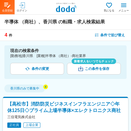
会員登録
ログイン
気になる
メニュー
半導体 （商社）、香川県
の転職・求人検索結果
4
条件で並び替え
件
現在の検索条件
[勤務地]香川県 [業種]半導体 （商社）-商社業界
新着求人をいつでもチェック
条件の変更
この条件を保存
香川県
のみで募集中
【高松市】消防防災ビジネスインフラエンジニア◇年
休125日◇プライム上場半導体×エレクトロニクス商社
三信電気株式会社
正社員
上場企業