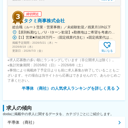
（40代女性）が在籍しております。
締切間近
変更の範囲：会社の定める業務
タクミ商事株式会社
総合職（ルート営業・営業事務）／未経験歓迎／残業月10h以下
【原則転勤なし／U・Iターン歓迎】※勤務地はご希望を考慮の上、決定します。※U・Iターン支援あり。※勤務地によってはマイカー通勤が可能です。→福山営業所は可能。宇都宮営業所は要相談。■営業の募集拠点・本社（海外赴任要員の採用）※英語スキルを活かすことができます！・新宿支店・上尾支店・大阪支店・宇都宮営業所・高崎営業所・厚木営業所・福山営業所・福岡営業所■営業事務の募集拠点・本社（海外部）※英語スキルを活かすことができます！・新宿支店・上尾支店・宇都宮営業所■物流事務の募集拠点・所沢物流センター・伊勢原センター※受動喫煙対策：敷地内喫煙可能場所あり※上記拠点の募集は充足になる可能性がございます
【1】営業■月給26万円～（固定残業代含む）※固定残業代は、時間外労働の有無に関わらず22.5時間～27.5時間分、一律月4万円を支給（社内では「営業手当」の名称で支給しています）※上記を超える時間外労働分は追加で支給※経験・年齢・能力を考慮の上、決定いたします。【2】事務■月給22万円～※事務は固定残業代の適用なし※残業代は別途全額支給※経験・年齢・能力を考慮の上、決定いたします。
掲載予定期間：
2026/5/21（木）
〜
2026/8/19（水）
気になる
更新日：
2026/7/3（金）
※求人応募数の多い順にランキングしています（非公開求人は除く）。
※集計対象期間：2026/8/2（日）～2026/8/8（土）
※事情により掲載終了予定日よりも前に求人募集が終了していることもご
ざいます。その場合は当サイトから応募はできませんので、あらかじめご
了承ください。
半導体 （商社）
の人気求人ランキングを詳しく見る
求人の傾向
dodaに掲載中の求人に関するデータを、カテゴリごとにご紹介します。
半導体 （商社）