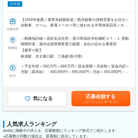
す。
変更の範囲：会社の定める業務
正社員
・社員交流のため、会社全体での忘年会や花見等のイベントなど
もございます。
・創業75年ながら中途入社の若手社員も上司に意見が伝えやすい
【1958年創業／業界未経験歓迎／既存顧客の深耕営業をお任せ／
環境です◎
自動車、ゲーム、家電メーカー等に使われる半導体部品等／大手
また、ワークフローの電子化など社員が働きやすくなるような業
仕事内容
顧客との取引有／営業未経験者も多数入社】
務改善にも積極的に取り組んでいます。
＜勤務地詳細＞高松支店住所：香川県高松市松縄町３７－１ 受動
同社の高松支店にて大手電機メーカーをはじめとした既存顧客を
喫煙対策：屋内全面禁煙変更の範囲：会社の定める事業所
■入社後：
中心に提案営業に携わって頂きます。
勤務地
入社後1週間は会社の仕組みを学んでいただく座学研修が中心とな
【最寄り駅】
既存顧客の深耕営業に集中できる環境です。
り、その後、上長の元、営業同行を通じて3ヶ月～半年程度OJTに
林道駅、木太東口駅、三条駅(香川県)
て業務を覚えて頂きます。化粧品販売や、造園職人、太陽光パネ
■業務概要：
＜予定年収＞560万円～686万円＜賃金形態＞月給制＜賃金内訳＞
ル営業など未経験の方も活躍中です。また、扱う製品に関する社
・産業機器、自動車、家電製品、住宅設備機器に使われる半導体
月額（基本給）：400,000円～490,000円＜月給＞400,000円～
外研修などの教育体制もございます。
製品、電子部品、各種電子デバイス、電子材料、電子システム、
給与
490,000円＜昇給有無＞有＜残業手当＞有＜給与補足＞※経験や能
環境関連製品の提案販売をお任せします。（販売する商品は既製
力によって決定します。・昇給あり：年1回 ※金額1月あたり
■業務エリア：
品です）
2,000 円 ～ 2,500 円（前年度実績）・賞与：年2回 ※計2.00ヶ月
・四国を中心にその他、九州、関西、近畿エリアを対応頂きま
・提案方法としては既存顧客へ定期訪問、連絡を行い新商品の提
分想定賃金はあくまでも目安の金額であり、選考を通じて上下す
す。不定期に日帰りまたは1泊程度の出張が発生します。
応募依頼する
案を頂く他、問い合わせ対応なども対応頂きます。
気になる
る可能性があります。月給(月額)は固定手当を含めた表記です。
・普段の移動時は社用車を利用頂きます。
（エージェントサービス）
・その他、商品の仕入管理、納期管理など付随業務等
直行直帰も可能となっておりますのでワークライフバランスを考
また、支店長候補として、支店員のマネジメント、本社他拠点と
えながら働くことができます。
の連携、係数管理、在庫管理、営業戦略立案と実行もお任せしま
実力次第では課長など昇格も可能です。中途入社からマネージャ
す。
ーとして活躍している方もいます。
人気求人ランキング
dodaに掲載中の求人を、応募数順にランキング形式でご紹介します。
■就業環境／魅力ポイント：
■組織構成：
※応募数が同数の場合は、新着順に表示しています。
・仕入れ先も多岐にわたるため、お客様のニーズに合わせた提案