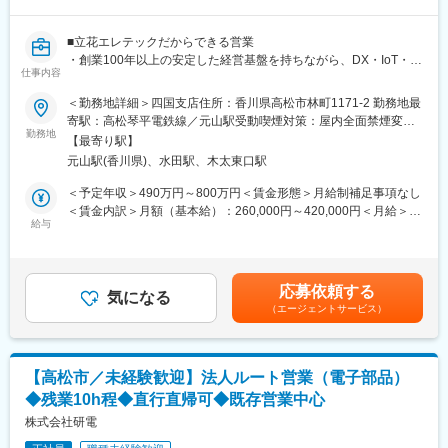
IT技術を取り扱うことで、自身のスキルを向上できるとともに、
サスティナブルな企業活動から社会貢献を目指します。
■立花エレテックだからできる営業
・私共の構築するシステムや製品が地域貢献・創生につながるや
・創業100年以上の安定した経営基盤を持ちながら、DX・IoT・ロ
りがいのある仕事です。
仕事内容
ボット・AIなど成長分野へ積極的に挑戦している技術商社です。
・三菱電機トップクラス代理店として培った信頼に加え、独立系
＜勤務地詳細＞四国支店住所：香川県高松市林町1171-2 勤務地最
■職場環境：
商社だからこそ国内外の幅広いメーカー製品を自由に組み合わ
寄駅：高松琴平電鉄線／元山駅受動喫煙対策：屋内全面禁煙変更
経験年数問わずチャレンジでき、一人一人の意見と自律性を尊重
せ、お客様に最適な提案ができます。
勤務地
の範囲：会社の定める事業所
する社風 。自己成長を支援する取り組みに積極的な環境であり、
【最寄り駅】
意欲的な社員が多く在籍。 コアタイム無しのフレックスタイム制
元山駅(香川県)、水田駅、木太東口駅
【仕事内容】
を導入、ワークライフバランスの取りやすい環境です。
四国エリアの製造業や販売店のお客様に対し、放電加工機・レー
＜予定年収＞490万円～800万円＜賃金形態＞月給制補足事項なし
ザー加工機・マシニングセンターなどの工作機械や、PLC・イン
＜賃金内訳＞月額（基本給）：260,000円～420,000円＜月給＞
■三信電気株式会社とは：
バータ・モータといったFA機器の提案営業をお任せします。
給与
260,000円～420,000円＜昇給有無＞有＜残業手当＞有＜給与補足
デバイス事業とソリューション事業の2軸を展開しています。
お客様は大手メーカーから中小企業まで幅広く、1人あたり20～
＞■昇給：年1回■賞与：年2回■賞与実績：平均205万円（2025年
＜デバイス事業＞
30社程度を担当。
度実績）賃金はあくまでも目安の金額であり、選考を通じて上下
エレクトロニクスメーカー向けに半導体（システムLSI、マイコ
単に製品を販売するのではなく、お客様の生産性向上や省人化、
する可能性があります。月給(月額)は固定手当を含めた表記です。
ン、液晶ディスプレイドライバIC、メモリ等）や電子部品（コネ
応募依頼する
自動化といった課題に向き合い、最適な設備投資を提案していく
気になる
クタ、コンデンサ、液晶パネル等）の国内販売・貿易、並びにソ
（エージェントサービス）
仕事です。
フト開発やモジュール開発等の技術サポート等を行っています。
＜ソリューション事業＞
特に工作機械は1,000万円から数億円規模に及ぶ高額商材も多く、
官公庁、自治体向けインフラ設計や構築とその運用保守、基幹系
お客様にとっては会社の成長や将来を左右する重要な投資となり
システム用パッケージソフトや個別開発によるカスタマイズ等派
【高松市／未経験歓迎】法人ルート営業（電子部品）
ます。
生サービスの提供。
◆残業10h程◆直行直帰可◆既存営業中心
そのため、日頃のコミュニケーションを通じて信頼関係を構築し
その他、放送局やプロダクション向けに海外仕入先製品を中心と
ながら、「お客様が本当に求めていることは何か」を考え、一社
株式会社研電
した映像コンテンツの編集や送出、配信システムの構築を行って
一社に寄り添った提案を行います。
います。