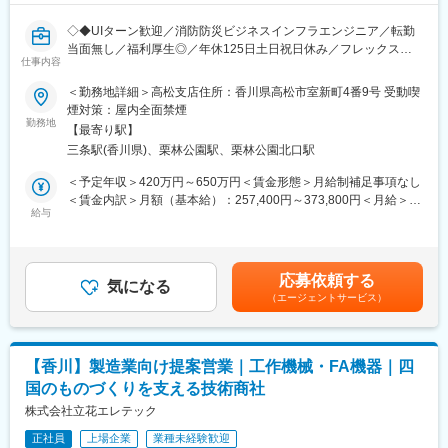
◇◆UIターン歓迎／消防防災ビジネスインフラエンジニア／転勤
当面無し／福利厚生◎／年休125日土日祝日休み／フレックス制
仕事内容
度有◇◆
＜勤務地詳細＞高松支店住所：香川県高松市室新町4番9号 受動喫
■業務内容：
煙対策：屋内全面禁煙
四国内の自治体、消防機関を中心に情報通信システム、無線シス
勤務地
【最寄り駅】
テム、ICT、DX関連商材のエンジニアとして、自治体の案件を中
三条駅(香川県)、栗林公園駅、栗林公園北口駅
心にシステム構築・保守メンテナンス業務をお任せします。要件
定義からベンダー管理、構築～保守・運用までスキルに合わせて
＜予定年収＞420万円～650万円＜賃金形態＞月給制補足事項なし
ご担当いただきます。
＜賃金内訳＞月額（基本給）：257,400円～373,800円＜月給＞
給与
257,400円～373,800円＜昇給有無＞有＜残業手当＞有＜給与補足
■業務詳細：
＞※条件は経験・年齢・実績により変動します。賃金はあくまでも
要件定義/ベンダー折衝/システム構築・運用・保守
目安の金額であり、選考を通じて上下する可能性があります。月
【DB】oracle Database
給(月額)は固定手当を含めた表記です。
応募依頼する
【OS】windows、Linux
気になる
（エージェントサービス）
※担当案件の規模は、数カ月から数年単位の大型案件まで様々で
す。配属部署の取引先は官公庁や民間企業など幅広く対応してお
ります。
【香川】製造業向け提案営業｜工作機械・FA機器｜四
■業務魅力：
国のものづくりを支える技術商社
・中長期営業戦略を立案して行動することが必要なため、戦略立
案力が身に付きます。
株式会社立花エレテック
・商社の立場で幅広い製品を取り扱っており、国内外問わず製品
正社員
上場企業
業種未経験歓迎
メーカに縛られず、お客様に寄り添った最適な提案が可能。最新