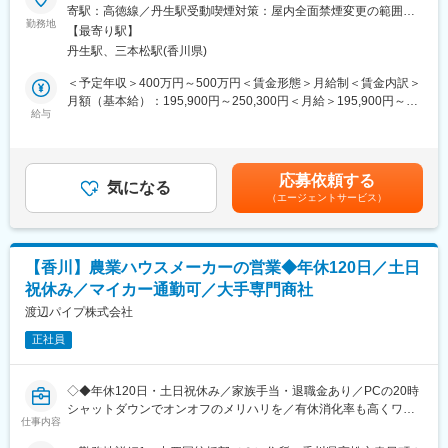
総務部員としてバックオフィス全般の業務をお任せします。現在1
寄駅：高徳線／丹生駅受動喫煙対策：屋内全面禁煙変更の範囲：
■入社後のイメージ：
名で対応している総務業務を分業したく今回新たに1名採用しま
勤務地
会社の定める事業所
2週間～1ヶ月ほどは製造に関わる現場研修を実施します。製造工
【最寄り駅】
す。
場や生産部門にて、自社製品の製造方法や作業工程、品質試験の
丹生駅、三本松駅(香川県)
様子など、営業現場での業務に役立つようなサポート体制を整え
■業務詳細：
＜予定年収＞400万円～500万円＜賃金形態＞月給制＜賃金内訳＞
ています。その後は先輩社員に同行し、営業活動や在庫管理など
まずは日々の伝票のチェックや書類作成、営業車の契約に関わる
月額（基本給）：195,900円～250,300円＜月給＞195,900円～
を通して業務フローを1つ1つ習得します。
対応などから行っていただく予定です。
給与
250,300円＜昇給有無＞有＜残業手当＞有＜給与補足＞※上記予定
＜将来的には＞
年収に関しては、これまでの経験やスキル等を加算した額で決定
■借り上げ社宅制度：
経理業務：会社の財務管理や会計処理、決算書作成
します。■昇給：年1回※4,800円～6,400円■賞与：年2回※直近実績
（高松市・東かがわ市内限定）
人事業務：採用活動や社員の労務管理、福利厚生、就業規則の変
年4.15ヶ月分賃金はあくまでも目安の金額であり、選考を通じて
ご自宅から勤務地まで直線距離で30キロ以上であれば借り上げ社
応募依頼する
更
気になる
上下する可能性があります。月給(月額)は固定手当を含めた表記で
宅利用が可能です。30歳未満で独身の方は家賃と共益費の8割を
（エージェントサービス）
広報活動：会社のイメージ向上の為の施策や情報発信
す。
会社負担、既婚者もしくは30歳以上の方はの7割を会社負担で利
総務業務：会社の資産管理や文書管理、その他業務 など
用でき、物件もご自身で選べます◎
他、工場現場での立会や会議の設営、簡単な力仕事もございま
す。
■当社の特徴：
【香川】農業ハウスメーカーの営業◆年休120日／土日
あらゆる領域（車関連、船舶関連、電気メーカーなど）のお客様
祝休み／マイカー通勤可／大手専門商社
■組織構成：
に関わることができますので、『国内企業のものづくり全体をサ
総務は現在1名（男性）の方で対応しております。
渡辺パイプ株式会社
ポートする』という大きなやりがいや使命を持った働き方ができ
※2名の方に補助業務をお願いしております。
ます。
正社員
■当社の強み：
変更の範囲：会社の定める業務
長年の取引実績がある顧客先が多く、無理なく業務に取り組めま
◇◆年休120日・土日祝休み／家族手当・退職金あり／PCの20時
す。専門商社＆メーカーとしての2つの機能を備えているため、顧
シャットダウンでオンオフのメリハリを／有休消化率も高くワー
客ニーズに柔軟に対応しやすいのも大きな特徴です。また、鋳物
仕事内容
クライフバランスが取れる／モチベーションを高める報奨金制度
製造設備の据付やメンテナンスも自社でやっているためノウハウ
など福利厚生が充実◇◆