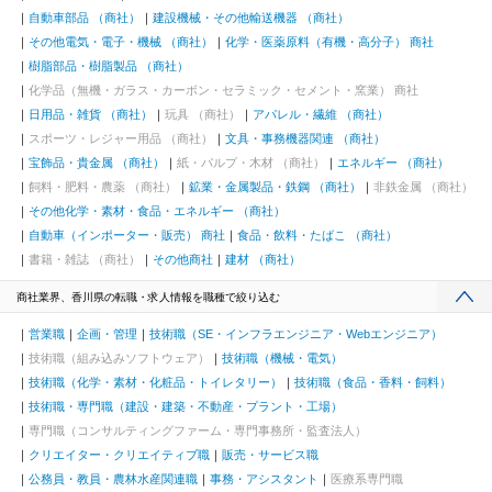
自動車部品 （商社）
建設機械・その他輸送機器 （商社）
その他電気・電子・機械 （商社）
化学・医薬原料（有機・高分子） 商社
樹脂部品・樹脂製品 （商社）
化学品（無機・ガラス・カーボン・セラミック・セメント・窯業） 商社
日用品・雑貨 （商社）
玩具 （商社）
アパレル・繊維 （商社）
スポーツ・レジャー用品 （商社）
文具・事務機器関連 （商社）
宝飾品・貴金属 （商社）
紙・パルプ・木材 （商社）
エネルギー （商社）
飼料・肥料・農薬 （商社）
鉱業・金属製品・鉄鋼 （商社）
非鉄金属 （商社）
その他化学・素材・食品・エネルギー （商社）
自動車（インポーター・販売） 商社
食品・飲料・たばこ （商社）
書籍・雑誌 （商社）
その他商社
建材 （商社）
商社業界、香川県の転職・求人情報を職種で絞り込む
営業職
企画・管理
技術職（SE・インフラエンジニア・Webエンジニア）
技術職（組み込みソフトウェア）
技術職（機械・電気）
技術職（化学・素材・化粧品・トイレタリー）
技術職（食品・香料・飼料）
技術職・専門職（建設・建築・不動産・プラント・工場）
専門職（コンサルティングファーム・専門事務所・監査法人）
クリエイター・クリエイティブ職
販売・サービス職
公務員・教員・農林水産関連職
事務・アシスタント
医療系専門職