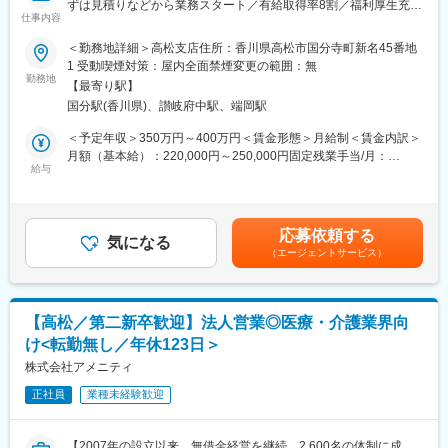
ずは見積りなどから業務スタート／有給取得率8割／福利厚生充実
・焼成加工技術：火を利用した商品加工
仕事内容
◎】
・ワンユニオンシステム：不陸抑制平板商品の開発
＜勤務地詳細＞高松支店住所：香川県高松市国分寺町新名45番地
このように、顧客のニーズに応えるための品物を長年培った幅広
■業務内容：
1 受動喫煙対策：屋内全面禁煙変更の範囲：無
い業界と連携をとり全国へ業界初となる商品を多数生み出してい
主に建設業者、工事会社、設備業者、地域の企業や公共施設な
勤務地
ます。
【最寄り駅】
ど、建築・土木・設備関連の事業者に対して、建設用資材や工業
国分駅(香川県)、讃岐府中駅、端岡駅
用ゴム製品など、当社が扱う豊富な商材をご提案いただきます。
■企業様の魅力：
＜予定年収＞350万円～400万円＜賃金形態＞月給制＜賃金内訳＞
同社では、エクステリアやガーデニング、また街の景観を構成す
■具体的には：
月額（基本給）：220,000円～250,000円固定残業手当/月：
るランドスケープ製品を製造販売しています。これらは一般住宅
管工機材・住宅や設備用資材・土木資材など、取引先ニーズに合
給与
45,000円（固定残業時間34時間0分/月）超過した時間外労働の残
だけでなく、「東京スカイツリー」「博多駅」など地域のランド
わせた商品提案をお任せします。
業手当は追加支給＜月給＞265,000円～295,000円（一律手当を含
マークにも数多く用いられています。また、数千種類の新商品を
大手メーカーやゼネコン、地場工事会社まで、幅広い顧客層へア
む）＜昇給有無＞有＜残業手当＞有＜給与補足＞■昇給：年1回
毎月生み出しており、その時必要とされているものをニーズに合
プローチしていただきます。
（4月）■賞与：年2回（7月、12月）賞与5カ月実績賃金はあくま
わせて作成していくのも魅力のひとつです。
応募依頼する
・既存顧客への製品提案
気になる
でも目安の金額であり、選考を通じて上下する可能性がありま
（エージェントサービス）
・紹介や休眠顧客の掘り起こしなどの新規開拓
す。月給(月額)は固定手当を含めた表記です。
変更の範囲：会社の定める業務
・営業スタイル（既存７～8割、新規2～３割）
■入社後の流れ：
【高松／第二新卒歓迎】法人営業◎医療・介護業界向
まずは見積りなどを通してOJTで業務を学び、先輩の営業社員の
け<転勤無し／年休123日＞
フォローを通じて、商品知識やお客様への対応方法を学んでいた
だきます。
株式会社アメニティ
入社後～半年間：
正社員
業種未経験歓迎
内勤業務を中心に、基礎知識と実務を習得します。研修期間中に
は、他支店の現場を経験するため、1週間単位の出張研修も実施し
ます。
【2007年の設立以来、無借金経営を継続。2,600名の体制に成