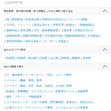
金融系専門職
商社業界、香川県の転職・求人情報をこだわり条件で絞り込む
第二新卒歓迎
外資系企業
年間休日120日以上
フレックス勤務
管理職・マネジャー
英語を活かす
学歴不問
転勤なし（勤務地限定）
服装自由
女性活躍
社宅・家賃補助制度
上場企業
中国語を活かす
退職金制度
残業20時間未満
完全週休2日制
職種未経験歓迎
土日祝休み
原則定時退社
海外出張あり
U・Iターン支援あり
ほかのエリアで探す
鳥取県
島根県
岡山県
広島県
山口県
徳島県
愛媛県
高知県
ほかの業種で探す
IT・通信業界
インターネット・広告・メディア業界
メーカー（機械・電気）業界
メーカー（素材・化学・食品・化粧品・その他）業界
医薬品・医療機器・ライフサイエンス・医療系サービス
金融業界
建設・プラント・不動産業界
コンサルティング・リサーチ業界・専門事務所・監査法人・税理士法人
人材サービス・アウトソーシング業界・コールセンター
小売業界