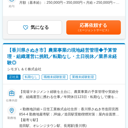
えることが強みです。メーカーの勉強会なども積極的に参加し知
・コロナ禍、リーマンショック後も、賞与を支給
月額（基本給）：250,000円～350,000円＜月給＞250,000円～
識を広げられます。
給与
・毎週日曜日＋土曜日は第2、第4、第5土曜日休み
350,000円＜昇給有無＞有＜残業手当＞有＜給与補足＞■昇給：あ
・チームで働くため有休取得もしやすい環境
り■賞与：年2回…直近1年／計5.1ヶ月分賃金はあくまでも目安の
＜取り扱い商材＞
・毎年昇給・退職金・配送手当・子ども手当など充実
金額であり、選考を通じて上下する可能性があります。月給(月額)
（1）産業機器、自動車や動力機器等に組み込まれている、モータ
・直近15年で売上が22億円⇒59億円へ成長
は固定手当を含めた表記です。
応募依頼する
ー・減速機・チェーン・ギア等の”動力伝達部品”（案件金額：数万
気になる
・従業員数は40名⇒100名へ成長
（エージェントサービス）
～数百万程度）
（2）産業用機械装置、産業用搬送装置等の”大型設備装置”（案件
■当社について：
金額：数百万～数千万程度）
1946年の創業より今年で79年目を迎えた当社。建設用資材や工業
＜担当社数＞
用ゴム製品を中心に豊富な商材を取り扱い、ラインナップは数万
【香川県さぬき市】農業事業の現地経営管理◆予算管
・1人10～20社担当。企業様と信頼関係を構築していく営業で
点にも及ぶ総合商社です。建設・設備会社様からメーカー・電力
理・組織運営に挑戦／転勤なし・土日祝休／業界未経
す。
会社様まで、資材を必要とする様々なお客様からのニーズにお応
験◎
えし、資材を調達・納品しています。
＜こんなところに使われています！＞
シモダＬ＆Ｃ株式会社
新幹線の車両の製造ライン、鉄道のホームドア、各種自動車部品
変更の範囲：会社の定める業務
正社員
転勤なし
職種未経験歓迎
業種未経験歓迎
の製造工程などで活躍する装置や部品など
■入社後の流れ：
【現場マネジメント経験を土台に、農業事業の予算管理や実績分
育成担当の先輩又は上司と客先同行訪問・製造現場に出向くな
析、組織運営に携わる仕事／年間休日123日・転勤なしで腰を据
ど、実践的育成プランが主となります。
仕事内容
えて事業づくりに関われる環境】
メーカー主催の商材勉強会や展示会等にも参加頂くなど、商品知
■業務内容：
識の習得機会も多いです。
＜勤務地詳細＞日笠工業株式会社住所：香川県さぬき市造田宮西
シモダL＆C株式会社では、子会社である日笠工業株式会社にて農
担当業界にもよりますが、部品や部材を扱うセクションですと半
854-4 勤務地最寄駅：JR線／造田駅受動喫煙対策：屋内全面禁煙
業事業を展開しています。
勤務地
年～１年、大型機械装置などを扱うセクションですと入社後１年
変更の範囲：無
【最寄り駅】
そちらにて、農業事業の経営管理および現場マネジメントを担当
～２年で担当顧客を任されます。
造田駅、オレンジタウン駅、長尾駅(香川県)
していただきます。