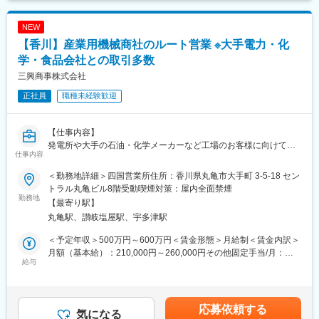
安の金額であり、選考を通じて上下する可能性があります。月給
■キャリアアップについて：
(月額)は固定手当を含めた表記です。
NEW
本人の頑張りを昇給、昇格にて評価される制度が御座います。ま
【香川】産業用機械商社のルート営業 ※大手電力・化
た、事業拡大に伴い、新規の営業所も出店しており、営業所長や
エリアを管理する責任者などのポストがある為、早期のキャリア
学・食品会社との取引多数
アップが見込めます。 ※実際に入社4年前後で所長になった中途入
三興商事株式会社
社の方もいらっしゃいます。
正社員
職種未経験歓迎
■会社情報：
当社は入院中に必要となるアメニティ(パジャマ・タオル・日用
【仕事内容】
品）をレンタルするアメニティサポートシステムを提供している
発電所や大手の石油・化学メーカーなど工場のお客様に向けて
会社です。
仕事内容
「設備機器」を提案する営業職です。
レンタルだけでなく、病院・介護施設内での申込の受付業務から
当社が扱うのは発電所内で使用されるバルブ（流体の流れを調整
ご利用者への提供・回収・請求まで全て弊社で受け持っておりま
＜勤務地詳細＞四国営業所住所：香川県丸亀市大手町 3-5-18 セン
する装置）、プラスチック製品などの原料を運ぶ「空気輸送シス
す。そのため医療・介護施設の業務負担の軽減もでき多くのメリ
トラル丸亀ビル8階受動喫煙対策：屋内全面禁煙
テム」といった日本のインフラやモノづくりを支えるために欠か
勤務地
ットがあります。拠点は北海道から九州まで展開し、毎年増収・
【最寄り駅】
せない設備です。
増益と確実に業績伸長しています。
丸亀駅、讃岐塩屋駅、宇多津駅
「発電」や「製品づくり」が止まらないよう支える社会貢献性と
やりがいの大きな仕事です。
変更の範囲：会社の定める業務
＜予定年収＞500万円～600万円＜賃金形態＞月給制＜賃金内訳＞
月額（基本給）：210,000円～260,000円その他固定手当/月：
【具体的な業務内容】
給与
68,000円～82,000円＜月給＞278,000円～342,000円＜昇給有無
定期的にお客様の工場を訪問し、「設備で困っていることはない
＞有＜残業手当＞有＜給与補足＞・月給×12ヵ月＋賞与（年2
か」「そろそろ交換や更新が必要な設備はないか」などをヒアリ
回）・昇給年1回、賞与年2回・賞与実績:6カ月賃金はあくまでも
ング。
目安の金額であり、選考を通じて上下する可能性があります。月
応募依頼する
納入設備の更新提案や納入後のフォロー・定期メンテナンスの提
気になる
給(月額)は固定手当を含めた表記です。