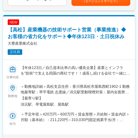
（エージェントサービス）
案・対応、お客様からこれまでに納入していない設備について新
たなお問合せをいただくこともあります。
【営業スタイル】
NEW
既存顧客：約7割
【高松】産業機器の技術サポート営業（事業推進）◆
新規顧客：約3割
新規営業も、既存のお取引先からのご紹介がほとんどです。
お客様の省力化をサポート◆年休123日・土日祝休み
大豊産業株式会社
（1） 裁量権の大きさと、チャレンジできる社風
正社員
当社の営業は、一人ひとりの裁量が大きいことが特長です。
「こういう提案をしてみたい、この進め方でやってみたい」
といった意見を、年次や経験に関わらず尊重する風土がありま
【年休123日／自己資本比率の高い優良企業】産業とインフラ
す。
を”技術”で支える四国の商社です！！成長し続ける会社で一緒に働
中小企業ならではの意思決定のスピード感があるため、
仕事内容
きませんか？
それが取引拡大や信頼関係の構築につながっています。
自分で考え、工夫し、結果につなげられる環境だからこそ、
＜勤務地詳細＞高松支店住所：香川県高松市屋島西町1902-1 勤務
■業務概要：
一人ひとりが高いモチベーションを持って仕事に取り組めていま
地最寄駅：琴平電鉄 志度線／潟元駅受動喫煙対策：屋内全面禁煙
本ポジションでは、電気や計装、機械分野の産業機器を中心とし
勤務地
す。
変更の範囲：会社の定める事業所
【最寄り駅】
た営業を行う支店所属メンバーのサポート業務を行いながら、事
潟元駅、琴電屋島駅、屋島駅
業全体の推進に貢献いただくポジションです。
（2）地域密着型の営業体制
四国、福井、広島と拠点を拡大し、今後も九州・静岡・茨城など
＜予定年収＞420万円～600万円＜賃金形態＞月給制＜賃金内訳＞
＜具体的には…＞
への展開を計画しています。
月額（基本給）：211,220円～310,030円固定残業手当/月：
・全社の得意先／仕入先／協力会社の管理・取りまとめサポート
給与
今後も、九州・静岡・茨城エリアなどへの展開を計画中です。
31,000円～46,000円（固定残業時間18時間0分/月）超過した時間
・新規メーカー・商材、新規市場（業種、エリア）の開拓も行い
外労働の残業手当は追加支給＜月給＞242,220円～356,030円（一
ます
（3） 機械＋工事までをトータルで提案できる強み
律手当を含む）＜昇給有無＞有＜残業手当＞有＜給与補足＞上記