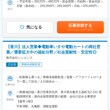
あり、現場と本社が連携しながら課題解決に取り組んでいます。
＜予定年収＞350万円～480万円＜賃金形態＞月給制＜賃金内訳＞
※出向先ついて：
月額（基本給）：205,000円～285,000円＜月給＞205,000円～
■業務内容
会社名：日笠工業株式会社
給与
285,000円＜昇給有無＞有＜残業手当＞有＜給与補足＞※年齢・能
給湯器・ガスコンロ・浴室乾燥機・床暖房など、住宅設備機器を
住所： 香川県さぬき市造田宮西854-4
力など考慮の上、決定します。■昇給：年1回■賞与：年2回■モデ
取り扱う当社にて、協力施工店のマネジメント・調整業務をお任
創業：2007年 11月
ル年収：450万円／30代(3年目)・全国転勤有（月給26.5万円＋賞
せします。
事業内容：農作業（麦、飼料作物、水稲）、作業受託
与＋各種手当）536万円／40代前半・入社10年・全国転勤有・役
実際に工事を行うのではなく、施工品質や進捗を管理し、円滑な
応募依頼する
気になる
職あり（月給31万円＋賞与＋各種手当）賃金はあくまでも目安の
施工体制を構築する“司令塔”の役割です。
（エージェントサービス）
■キャリアパス：
金額であり、選考を通じて上下する可能性があります。月給(月額)
これまでの経験や知識を活かし、無理のない働き方で長期的にご
1年目は現場理解と経営管理の基礎習得に注力します。
は固定手当を含めた表記です。
活躍いただけます。
2年目以降は現地経営管理者として独り立ちし、将来的には農業事
業全体の責任者や経営幹部候補として活躍いただくことを期待し
【香川】法人営業◆電動車いすや電動カートの商社営
■業務詳細
ています。
・協力施工店との現場打合せ、工事内容の確認
業／需要拡大中の福祉分野／社会貢献性・安定性◎
・施工スケジュール・進捗管理
株式会社シンエンス
■企業の特徴：
・施工品質のチェック、改善提案
シモダL＆C株式会社は百年企業として培った経営基盤を持ち、新
・協力施工店との関係構築、体制整備
正社員
業種未経験歓迎
たな農業事業にも取り組んでいます。
・社内システム・アプリを活用した連携業務
資格取得支援や研修制度など人材育成にも力を入れており、長期
・社内関係部署との調整 など
的な視点で成長を支援しています。
～転勤無も選べる／業種未経験歓迎／提案～アフターフォローま
※実際の施工作業は発生しません
社会課題の一つである農業分野に向き合いながら、事業成長に挑
で一貫して担当／土日祝休み～
※ご経験に応じて段階的に業務をお任せします
戦できる環境です。
仕事内容
■業務内容：
■入社後の流れ
＜勤務地詳細＞香川営業所住所：香川県丸亀市土器町北2-101 受
電動車いす・シニアカーを中心に、人々を支えている当社にて、
入社後は、先輩社員との同行やOJTを通じて業務理解を深めてい
動喫煙対策：屋内全面禁煙変更の範囲：会社の定める事業所
変更の範囲：会社の定める業務
法人に対する自社サービス、商品の代理店営業をお任せいたしま
ただきます。
勤務地
【最寄り駅】
す。
まずは既存の施工店対応や進捗確認からスタートし、徐々に担当
宇多津駅、丸亀駅、讃岐塩屋駅
エリアをお任せしていきます。