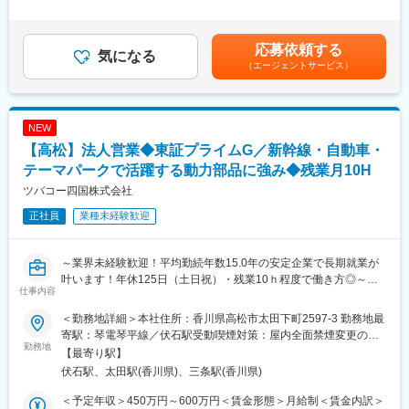
▼資材搬入・クライアント先の担当者とやり取り
取引として、電気・通信・交通網などのインフラ整備や工場の自
月、12月）賞与5カ月実績賃金はあくまでも目安の金額であり、
▼帰社
動化・省力化にかかせない機器、材料、技術を提供しています。
選考を通じて上下する可能性があります。月給(月額)は固定手当を
▼翌日の配達準備（クレーンやフォークリフトを使用）
※取引先例：NECグループ、クラレ、四国電力グループ、四国旅
含めた表記です。
応募依頼する
▼倉庫内の整頓・在庫補充
気になる
客鉄道、住友グループ、帝人、東レ、西日本高速道路、西日本電
（エージェントサービス）
信電話等
■入社後の流れ：
まずは倉庫で商材について学んでいただきます。その後は先輩ス
変更の範囲：会社の定める業務
タッフに同行し、配送ルートや搬入方法を覚えます。一連の流れ
NEW
を覚えた後に、担当エリアが決まりいよいよひとり立ちです。
【高松】法人営業◆東証プライムG／新幹線・自動車・
■職場環境：
テーマパークで活躍する動力部品に強み◆残業月10H
12名の配送スタッフが勤務。年齢は20代、30代が中心メンバーで
ツバコー四国株式会社
す。前職は営業、飲食、自動車整備士、介護など様々。運転が好
正社員
業種未経験歓迎
き、人と話すのが好きといった方が多いです。
■これまでの実績：
～業界未経験歓迎！平均勤続年数15.0年の安定企業で長期就業が
高松シンボルタワー、高松市民病院、高松サンポート合同庁舎な
叶います！年休125日（土日祝）・残業10ｈ程度で働き方◎～
ど、街のシンボルになる案件に使われてきました。町を歩くとち
仕事内容
ょっと誇れる気持ちになれます。
東証プライム上場の椿本興業のグループである当社にて、四国地
＜勤務地詳細＞本社住所：香川県高松市太田下町2597-3 勤務地最
方全域での法人営業をお任せします。
■仕事のやりがい：
寄駅：琴電琴平線／伏石駅受動喫煙対策：屋内全面禁煙変更の範
勤務地
お客様の現場に納品するため「持ってきてくれて助かったよ、あ
囲：会社の定める事業所
【最寄り駅】
■業務概要
りがとう」など直接感謝されることが多いです。
伏石駅、太田駅(香川県)、三条駅(香川県)
既存顧客をメインに生産設備の動力源および周辺製品の営業をお
任せします。取扱い製品ラインナップ多く、お客様のご期待に沿
■当社の特徴：
＜予定年収＞450万円～600万円＜賃金形態＞月給制＜賃金内訳＞