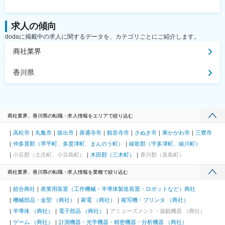
求人の傾向
dodaに掲載中の求人に関するデータを、カテゴリごとにご紹介します。
商社業界
香川県
商社業界、香川県の転職・求人情報をエリアで絞り込む
高松市
丸亀市
坂出市
善通寺市
観音寺市
さぬき市
東かがわ市
三豊市
仲多度郡（琴平町、多度津町、まんのう町）
綾歌郡（宇多津町、綾川町）
小豆郡（土庄町、小豆島町）
木田郡（三木町）
香川郡（直島町）
商社業界、香川県の転職・求人情報を業種で絞り込む
総合商社
産業用装置（工作機械・半導体製造装置・ロボットなど）商社
機械部品・金型 （商社）
家電 （商社）
複写機・プリンタ （商社）
半導体 （商社）
電子部品 （商社）
アミューズメント・遊戯機器 （商社）
ゲーム （商社）
計測機器・光学機器・精密機器・分析機器 （商社）