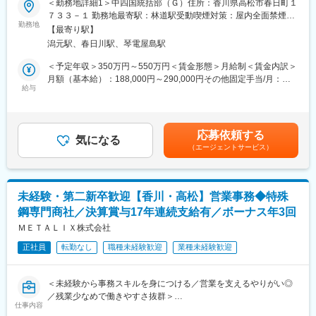
＜勤務地詳細1＞中四国統括部（Ｇ）住所：香川県高松市春日町１
があり、顧客の課題解決はもちろん、トータルにサポートができ
７３３－１ 勤務地最寄駅：林道駅受動喫煙対策：屋内全面禁煙＜
ます。
■ミッション
勤務地
勤務地詳細2＞香川（ＳＣ）Ｇ住所：香川県高松市春日町１７３３
【最寄り駅】
農業用ハウスメーカーの営業として、農業生産者や代理店に対
－１ 受動喫煙対策：屋内全面禁煙
＼point／借り上げ社宅制度：
潟元駅、春日川駅、琴電屋島駅
し、温室を中心とした農業施設の提案・販売を行います。
ご自宅から勤務地まで直線距離で30キロ以上であれば借り上げ社
本ポジションは「営業」だけでなく、設計・施工管理の要素を含
＜予定年収＞350万円～550万円＜賃金形態＞月給制＜賃金内訳＞
宅利用が可能です。30歳未満で独身の方は家賃と共益費の8割を
む業務となります。具体的には以下の業務を担当します。
月額（基本給）：188,000円～290,000円その他固定手当/月：
会社負担、既婚者もしくは30歳以上の方はの7割を会社負担で利
農業資材の単純な販売ではなく、農業施設の構築を通じて農業の
給与
3,000円～6,000円固定残業手当/月：29,100円～45,000円（固定
用できます。物件もご自身で選べます（高松市・東かがわ市内限
生産性向上に貢献する仕事です。
残業時間20時間0分/月）超過した時間外労働の残業手当は追加支
定）
給＜月給＞220,100円～341,000円（一律手当を含む）＜昇給有無
■業務詳細
＞有＜残業手当＞有＜給与補足＞経験などを考慮の上、決定いた
■当社の特徴：
応募依頼する
・農業用ハウス建築に関する仕様打合せ（生産者・代理店との調
気になる
します。■昇給：年1回（7月）■賞与：年2回（6月、12月）■モデ
あらゆる領域（車関連、船舶関連、電気メーカーなど）のお客様
（エージェントサービス）
整）
ル年収年収450万円／36歳営業職／月給32万円（入社5年目）年収
に関わることができますので、『国内企業のものづくり全体をサ
・CADを用いた設計・見積り作成（入社後習得可能）
620万円／42歳営業職／月給36万円（入社7年目）年収850万円／
ポートする』という大きなやりがいや使命を持った働き方ができ
・資材発注、施工会社の手配、工事進捗管理
43歳所長職／月給57万円（入社10年目）賃金はあくまでも目安の
ます。
・完成後の引渡し・アフターフォロー
金額であり、選考を通じて上下する可能性があります。月給(月額)
未経験・第二新卒歓迎【香川・高松】営業事務◆特殊
※マイカー通勤：相談可（社内申請要）
は固定手当を含めた表記です。
変更の範囲：会社の定める業務
鋼専門商社／決算賞与17年連続支給有／ボーナス年3回
■ポジションの魅力
ＭＥＴＡＬＩＸ株式会社
・営業としての提案を通じて農業生産性の向上に貢献できます。
正社員
転勤なし
職種未経験歓迎
業種未経験歓迎
・営業から設計・施工管理まで一連のプロセスに関わることで、
達成感を味わえます。
＜未経験から事務スキルを身につける／営業を支えるやりがい◎
■入社後の流れ／キャリアアップ
／残業少なめで働きやすさ抜群＞
入社後はOJT研修を通じて業務を覚えていただきます。経験が浅
仕事内容
＼未経験からバックオフィスに挑戦！周囲を支えながら成長でき
い方でもCAD設計は入社後に習得可能です。