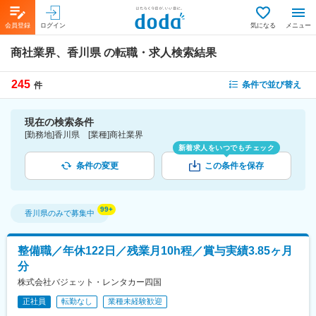
会員登録
ログイン
気になる
メニュー
商社業界、香川県
の転職・求人検索結果
245
条件で並び替え
件
現在の検索条件
[勤務地]香川県 [業種]商社業界
新着求人をいつでもチェック
条件の変更
この条件を保存
香川県
のみで募集中
整備職／年休122日／残業月10h程／賞与実績3.85ヶ月
分
株式会社バジェット・レンタカー四国
正社員
転勤なし
業種未経験歓迎