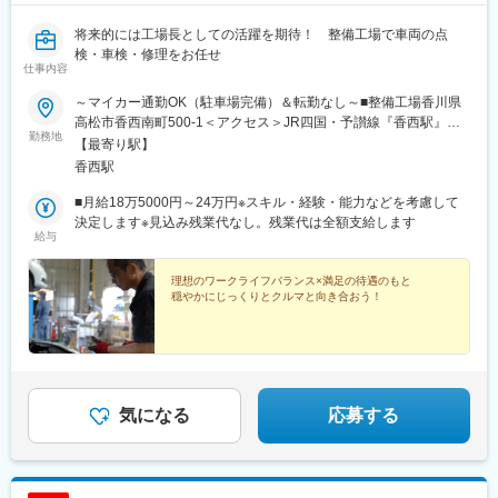
将来的には工場長としての活躍を期待！ 整備工場で車両の点
検・車検・修理をお任せ
仕事内容
～マイカー通勤OK（駐車場完備）＆転勤なし～■整備工場香川県
高松市香西南町500-1＜アクセス＞JR四国・予讃線『香西駅』よ
勤務地
り徒歩10分または車で2分※受動喫煙対策：就業中は敷地内禁煙
【最寄り駅】
香西駅
■月給18万5000円～24万円※スキル・経験・能力などを考慮して
決定します※見込み残業代なし。残業代は全額支給します
給与
理想のワークライフバランス×満足の待遇のもと
穏やかにじっくりとクルマと向き合おう！
気になる
応募する