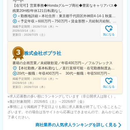
■当社の特徴：
【在宅可】営業事務◆Hondaグループ商社◆豊富なキャリアパス◆
・セディアグループの中核企業として、多彩な商品の卸・流通事
残業20H程/年休121日/転勤なし
業を展開。生活インフラを支える「水と住まいの専門商社」
＜勤務地詳細＞本社住所：東京都千代田区外神田4-14-1 秋葉原UDX南ウイング18F勤務地最寄駅：JR山手線・総武線／秋葉原駅受動喫煙対策：屋内全面禁煙変更の範囲：会社の定める事業所（リモートワーク含む）
・直近10年で売上1,000億円以上成長！15期連続増収・6期連続増
＜予定年収＞600万円～750万円＜賃金形態＞月給制月給制。賞与昨年支給実績6.7ヶ月分。＜賃金内訳＞月額（基本給）：300,000円～410,000円＜月給＞300,000円～410,000円＜昇給有無＞有＜残業手当＞有＜給与補足＞賞与は直近3年間の平均で6.5か月分支給として計算。全社平均である20時間分の時間外手当含む。時間外手当は1分単位で支給。賃金はあくまでも目安の金額であり、選考を通じて上下する可能性があります。月給(月額)は固定手当を含めた表記です。
益の安定基盤を持つ
掲載予定期間：
2026/7/16（木）
〜
・3,500社以上のメーカーと取引し、業界トップクラスの商品ライ
2026/10/14（水）
気になる
更新日：
2026/7/25（土）
ンナップ
・全国628拠点／社員数5,600名以上のスケールでありつつ、地域
に根差したネットワークで、地域に最適な営業戦略を展開。
株式会社ポプラ社
書籍の企画営業／未経験歓迎／年収400万円～／フルフレックス
【本社勤務／基本転勤なし／直行直帰可能・在宅勤務制度あり】東京都品川区西五反田3丁目5番8号 JR目黒MARCビル12階（都営浅草線・JR山手線「五反田駅」より徒歩10分）※宿泊を伴う出張が発生する場合があります
20代一般職：年収400万円～ 30代一般職：年収500万円～
掲載予定期間：
2026/7/16（木）
〜
2026/9/16（水）
気になる
更新日：
2026/7/16（木）
※求人応募数の多い順にランキングしています（非公開求人は除く）。
※集計対象期間：2026/8/1（土）～2026/8/7（金）
※事情により掲載終了予定日よりも前に求人募集が終了していることもご
ざいます。その場合は当サイトから応募はできませんので、あらかじめご
了承ください。
商社業界
の人気求人ランキングを詳しく見る