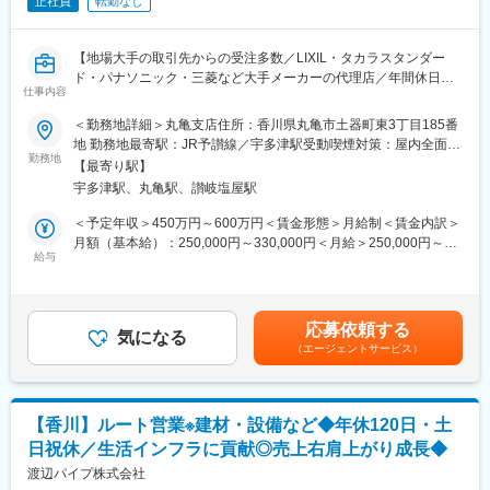
正社員
転勤なし
を実現します。
変更の範囲：会社の定める業務
■組織構成
【地場大手の取引先からの受注多数／LIXIL・タカラスタンダー
全社118名規模の組織で、営業担当は各エリアごとに担当を持
ド・パナソニック・三菱など大手メーカーの代理店／年間休日
ち、チームで連携しながら活動しています。
仕事内容
122日／面接1回】
＜勤務地詳細＞丸亀支店住所：香川県丸亀市土器町東3丁目185番
■業務の魅力
■ポジション概要：
地 勤務地最寄駅：JR予讃線／宇多津駅受動喫煙対策：屋内全面禁
既存顧客中心の営業スタイルで、お客様との信頼関係をじっくり
香川県はもとより全国に年々変わり行く住宅建築資材および住宅
勤務地
煙変更の範囲：会社の定める事業所
築くことができる環境です。メーカーに縛られない柔軟な提案力
【最寄り駅】
建設機器の販売シェアを拡大し、積極営業を展開している当社に
が強みであり、提案の幅が広がります。
宇多津駅、丸亀駅、讃岐塩屋駅
て、営業としてご活躍いただきます。
＜予定年収＞450万円～600万円＜賃金形態＞月給制＜賃金内訳＞
■教育体制
■業務内容：
月額（基本給）：250,000円～330,000円＜月給＞250,000円～
入社後は本社研修やOJT（先輩同行）、メーカー研修など充実し
・得意先のルート営業活動
給与
330,000円＜昇給有無＞有＜残業手当＞有＜給与補足＞■賞与：年
た教育制度があり、未経験の方でも営業スキルを基礎から身につ
・見積お伺い、見積作成
2回■昇給：年1回賃金はあくまでも目安の金額であり、選考を通
けられます。フォロー体制も整っており、相談しやすい社風で
・取決め発注業務、現場管理進捗確認
じて上下する可能性があります。月給(月額)は固定手当を含めた表
す。
・小物等少々の配送業務 など
記です。
応募依頼する
気になる
■就業環境
（エージェントサービス）
■当社について：
年間休日121日+計画有休4日、完全週休2日制（土日祝）、残業は
◇創業120年を超える、県下最古の建材店です。年々変わり行く
月平均16時間と働きやすい環境です。マイカー通勤可、転勤は当
住宅建築資材及び住宅設備機器を、香川県内を中心に販売シェア
面ありません。
を積極拡大展開中です。
【香川】ルート営業※建材・設備など◆年休120日・土
◇LIXIL・タカラスタンダード・パナソニック・三菱など大手メー
■想定されるキャリアパス
日祝休／生活インフラに貢献◎売上右肩上がり成長◆
カーの代理店です。フランチャイズで外食事業（まいどおおきに
営業として経験を積み、将来的にはリーダーや管理職などキャリ
食堂・コメダ珈琲・シャトレーゼ）も行っています。
渡辺パイプ株式会社
アアップの機会も豊富です。