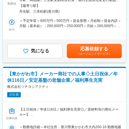
ます。
鋳物メーカー（既存顧客）への原材料や資材、機材卸を中心にル
勤務地
会社の定める事業所
【最寄り駅】
ート営業を行います。鋳物とは、金属を溶かし鋳型に流し込んで
＼point／借り上げ社宅制度：
丹生駅、三本松駅(香川県)
器物を作った製品のことです。身近なものは、マンホールや船の
ご自宅から勤務地まで直線距離で30キロ以上であれば借り上げ社
スクリュー、車のエンジンに使用されております！
＜予定年収＞400万円～500万円＜賃金形態＞月給制＜賃金内訳＞
宅利用が可能です。30歳未満で独身の方は家賃と共益費の8割を
月額（基本給）：200,000円～250,000円＜月給＞200,000円～
会社負担、既婚者もしくは30歳以上の方はの7割を会社負担で利
■業務ポイント：
給与
250,000円＜昇給有無＞有＜残業手当＞有＜給与補足＞※上記予定
用できます。物件もご自身で選べます（高松市・東かがわ市内限
・新規飛び込み営業は基本的には行いません。既存顧客への信頼
年収に関しては、ご本人のこれまでの経験やスキル等を考慮の上
定）
構築→受注拡大→顧客紹介へと繋げていく営業スタイルです◎
で最終決定します。■昇給：年1回■賞与：年2回※直近実績年3,58
・1日あたり4～5社程度を訪問します。1日のスケジュールはご自
ヶ月分賃金はあくまでも目安の金額であり、選考を通じて上下す
■当社の特徴：
応募依頼する
身で管理ができるため、日によっては直行直帰も可能となりま
気になる
る可能性があります。月給(月額)は固定手当を含めた表記です。
あらゆる領域（車関連、船舶関連、電気メーカーなど）のお客様
（エージェントサービス）
す。（商品の納品作業は業者へ委託）
に関わることができますので、『国内企業のものづくり全体をサ
・週1～2日はオフィスでの事務業務を行います。先輩社員と相談
ポートする』という大きなやりがいや使命を持った働き方ができ
をしながら、顧客への提案内容をしっかり準備することもできま
ます。
す！
【東かがわ市】メーカー商社での人事◇土日祝休／年
・営業は2名体制です。
変更の範囲：会社の定める業務
休116日／安定基盤の老舗企業／福利厚生充実
・社用車があり、通勤にも社用車利用可能です。
株式会社ツチヨシアクティ
■当社の強み：
正社員
長年の取引実績がある顧客先が多く、無理なく業務に取り組めま
す。専門商社＆メーカーとしての2つの機能を備えているため、顧
客ニーズに柔軟に対応しやすいのも大きな特徴です。また、鋳物
【土日祝休／年休116日／福利厚生充実◎／原材料等の商社メー
製造設備の据付やメンテナンスも自社でやっているためノウハウ
カー】
があり、顧客の課題解決はもちろん、トータルにサポートができ
仕事内容
ます。
■業務内容：
＜勤務地詳細＞本社住所：香川県東かがわ市大内200-16 勤務地最