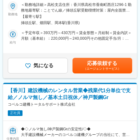
る環境／
＜勤務地詳細＞高松支店住所：香川県高松市香南町西庄1296-1 勤
実力を正当に評価する風土があり、積極的な取り組みがキャリア
◎第二新卒・未経験歓迎！OJTでしっかりサポート
務地最寄駅：ことでん線／挿頭丘駅受動喫煙対策：屋内全面禁煙
アップに直結します。入社3年で所長に昇格した実績もあります。
◎営業を支えるやりがいあるポジション
勤務地
変更の範囲：無
【最寄り駅】
◎残業少なめでワークライフバランスも充実
■ワークライフバランスを大切にする文化
挿頭丘駅、畑田駅、岡本駅(香川県)
20時には全社的にPCをシャットダウン。メリハリのある仕事環境
■業務内容
＜予定年収＞393万円～430万円＜賃金形態＞月給制＜賃金内訳＞
を提供しています。さらに、家族手当や退職金制度など、充実し
営業事務として、営業メンバーのサポート業務全般をお任せしま
月額（基本給）：220,000円～240,000円その他固定手当/月：
た福利厚生を整え、社員が安心して長期的なキャリアを築けるよ
す。
給与
33,000円～50,000円＜月給＞253,000円～290,000円＜昇給有無
う支援しています。
社内外の関係者とやり取りを行いながら、業務を円滑に進める役
＞有＜残業手当＞有＜給与補足＞※支店手当：２万円/月を含■賞
割を担っていただきます。「誰かの役に立つことにやりがいを感
与：年2回(過去実績3ヵ月分/固定支給)■業績に応じて決算賞与有■
■当社の特徴
じる方」「主体的に動ける方」に最適なポジションです。
決算賞与実績：過去17年連続で支給■残業手当：有※残業時間に応
・日本のパイプハウス専業メーカーのパイオニアとして、農業の
応募依頼する
気になる
じて全額支給賃金はあくまでも目安の金額であり、選考を通じて
大規模化に貢献してきました。今後も先進の営農サービスを開発
（エージェントサービス）
■業務詳細
上下する可能性があります。月給(月額)は固定手当を含めた表記で
し、国内外で農業の発展を支えていきます。
・電話／来客対応
す。
・5,000億円規模のビジネス展開を目指し、この10年で売上を
・受発注業務
1,000億円以上伸ばした実績があります。
・見積書／請求書／納品書などの作成
・全国628カ所の営業所で5,606名の社員が活躍中。地域に根差し
【香川】建設機械のレンタル営業◆残業代1分単位で支
・納期調整／価格確認
たネットワークで、地域に最適な営業戦略を展開しています。
給／ノルマ無し／基本土日祝休／神戸製鋼Gr
・営業メンバーのサポート全般
コベルコ建機トータルサポート株式会社
■入社後の流れ
正社員
入社後は先輩社員によるOJTを中心に、業務の流れを一つずつ習
得いただきます。未経験の方でも安心してスタートできるよう、
丁寧にフォローいたします。
◆◇ノルマ無し/神戸製鋼Grの安定性/◇◆
大手建設機械メーカーのコベルコ建機グループの当社にて、営業
■組織構成
仕事内容