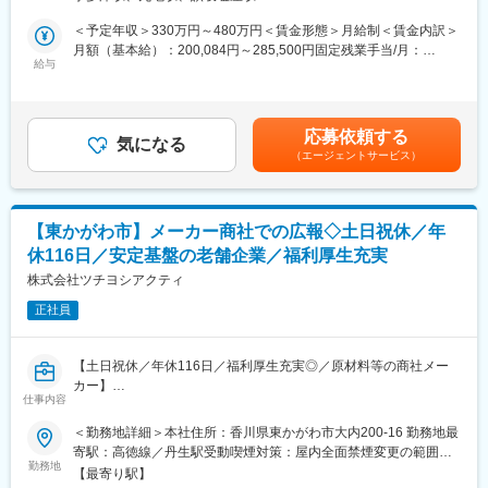
・技術職でありながら、お客様に直接感謝されるポジション
ミュニケーションを取りながらスキルを上げていただきます。
的にキャリアを築いていただけます。
＜予定年収＞330万円～480万円＜賃金形態＞月給制＜賃金内訳＞
※多くの方が業界未経験で入社し活躍しています。
■業務内容：
月額（基本給）：200,084円～285,500円固定残業手当/月：
※福祉用具専門相談員資格の取得（費用会社負担）も行います。
変更の範囲：会社の定める業務
サービスエンジニアとして、高齢化社会に必要不可欠な電動車い
給与
30,632円～43,708円（固定残業時間20時間0分/月）超過した時間
す・電動カートの納品、回収、修理、定期点検業務をご担当いた
外労働の残業手当は追加支給＜月給＞230,716円～329,208円（一
■やりがい：
だきます。
律手当を含む）＜昇給有無＞有＜残業手当＞有＜給与補足＞※経験
今後ますます需要が増加するとされている介護福祉分野での仕事
やスキルを考慮の上、当社規定により決定いたします。■昇給：年
です。自社の強みを明確に活かした事業展開を行っており、これ
応募依頼する
■業務詳細：
気になる
1回■賞与：年2回賃金はあくまでも目安の金額であり、選考を通
まで業績は順調に推移し業界トップクラスの地位を築いていま
（エージェントサービス）
実際に商品を使用されるご利用者の元へお伺いし、電動車いす・
じて上下する可能性があります。月給(月額)は固定手当を含めた表
す。実際、商品を使用されているご利用者より「外出するのが楽
電動カートの使い方の練習や、納品・回収・修理・点検等の、ア
記です。
になった、ありがとう」といった言葉を直接いただく事も多くあ
フターフォローをお任せします。
り、やりがいを実感できるお仕事です。
・レンタル導入時におけるご利用者宅での安全運転指導
【東かがわ市】メーカー商社での広報◇土日祝休／年
・ご利用者宅での修理業務、定期点検業務
■勤務地について：
休116日／安定基盤の老舗企業／福利厚生充実
・商品の納品・回収
エリア職（転居を伴う転勤無）／準総合職（地域内転勤有）／総
株式会社ツチヨシアクティ
合職（全国転勤有）から選択可能です。
■業務魅力：
正社員
・ご自身の納品・修理した電動車いすが活用されている場面を間
変更の範囲：会社の定める業務
近に感じられ、「外出するのが楽になった、ありがとう」といっ
た言葉を直接いただく事も多くあります。高齢者の方や医療・介
【土日祝休／年休116日／福利厚生充実◎／原材料等の商社メー
護の現場に貢献できた実感が持てるお仕事です。
カー】
・「数字を追う販売・サービス提供ではなく、お客様に寄り添っ
仕事内容
たフォローをしたい」、「直接感謝の言葉をかけられるとモチベ
■業務内容：
＜勤務地詳細＞本社住所：香川県東かがわ市大内200-16 勤務地最
ーションが上がる」、「得意な機械いじりで誰かに貢献したい」
総務部員としてバックオフィス全般の業務をお任せします。現在1
寄駅：高徳線／丹生駅受動喫煙対策：屋内全面禁煙変更の範囲：
という方におすすめです。
名で対応している総務業務を分業したく今回新たに1名採用しま
勤務地
会社の定める事業所
【最寄り駅】
す。