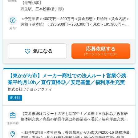
勤務地
会社の定める事業所
【最寄り駅】
す。
＼point／借り上げ社宅制度：
丹生駅、三本松駅(香川県)
ご自宅から勤務地まで直線距離で30キロ以上であれば借り上げ社
■業務詳細：
＜予定年収＞400万円～500万円＜賃金形態＞月給制＜賃金内訳＞
宅利用が可能です。30歳未満で独身の方は家賃と共益費の8割を
まずは日々の伝票のチェックや書類作成、営業車の契約に関わる
月額（基本給）：195,900円～250,300円＜月給＞195,900円～
会社負担、既婚者もしくは30歳以上の方はの7割を会社負担で利
対応などから行っていただく予定です。
給与
250,300円＜昇給有無＞有＜残業手当＞有＜給与補足＞※上記予定
用できます。物件もご自身で選べます（高松市・東かがわ市内限
＜将来的には＞
年収に関しては、これまでの経験やスキル等を加算した額で決定
定）
経理業務：会社の財務管理や会計処理、決算書作成
します。■昇給：年1回※4,800円～6,400円■賞与：年2回※直近実績
人事業務：採用活動や社員の労務管理、福利厚生、就業規則の変
年4.15ヶ月分賃金はあくまでも目安の金額であり、選考を通じて
■当社の特徴：
応募依頼する
更
気になる
上下する可能性があります。月給(月額)は固定手当を含めた表記で
あらゆる領域（車関連、船舶関連、電気メーカーなど）のお客様
（エージェントサービス）
広報活動：会社のイメージ向上の為の施策や情報発信
す。
に関わることができますので、『国内企業のものづくり全体をサ
総務業務：会社の資産管理や文書管理、その他業務 など
ポートする』という大きなやりがいや使命を持った働き方ができ
他、工場現場での立会や会議の設営、簡単な力仕事もございま
ます。
す。
【東かがわ市】メーカー商社での法人ルート営業◇残
変更の範囲：会社の定める業務
業平均月10h／直行直帰◎／安定基盤／福利厚生充実
■組織構成：
総務は現在1名（男性）の方で対応しております。
株式会社ツチヨシアクティ
※2名の方に補助業務をお願いしております。
正社員
■当社の強み：
長年の取引実績がある顧客先が多く、無理なく業務に取り組めま
【業界未経験スタートの方も活躍中！／原則土日祝休み／教育研
す。専門商社＆メーカーとしての2つの機能を備えているため、顧
修体制充実／商品の納品作業は外部業者へ委託／福利厚生充実／
客ニーズに柔軟に対応しやすいのも大きな特徴です。また、鋳物
仕事内容
原材料等の商社メーカー】
製造設備の据付やメンテナンスも自社でやっているためノウハウ
＜勤務地詳細＞本社住所：香川県東かがわ市大内200-16 勤務地最
があり、顧客の課題解決はもちろん、トータルにサポートができ
■業務概要：
寄駅：高徳線／丹生駅受動喫煙対策：屋内全面禁煙変更の範囲：