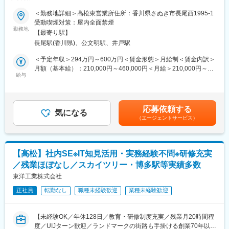
業務をお任せいたします。
営業：男性5名（60代・30代・20代）
＜勤務地詳細＞高松東営業所住所：香川県さぬき市長尾西1995-1
事務：女性5名（40代1名、30代2名、20代2名）
■業務内容：
受動喫煙対策：屋内全面禁煙
現場作業員：4名
既存顧客である建設業のお客様に対しての機械レンタルの提案・
勤務地
→幅広い年代が活躍しており、相談しやすい風通しの良い職場で
【最寄り駅】
受注・手配等を主に担当いただきます。1日に5～10件、会社へ訪
す。
長尾駅(香川県)、公文明駅、井戸駅
問するだけでなく現場に出向き現場監督への提案営業機会もござ
います。
＜予定年収＞294万円～600万円＜賃金形態＞月給制＜賃金内訳＞
■採用背景
(１)お客様の現場やオフィスの定期訪問による工事情報収集から追
月額（基本給）：210,000円～460,000円＜月給＞210,000円～
案件増加に伴う増員募集
加レンタルニーズの案件獲得
給与
460,000円＜昇給有無＞有＜残業手当＞有＜給与補足＞※給与は、
(２)工事の作業工程や進捗状況に応じた最適な機械の提案
経験・能力を考慮の上決定します。■昇給：年1回（4月）※過去実
■評価制度
績…2,000～10,000円■賞与：年2回（6月・12月）※過去実績…計
目標設定・業務実績・能力面を総合的に評価。
■業務の特徴
3.5ヶ月分大卒230,000円短大・専門卒220,000円高卒210,000円賃
公正な評価制度により、日々の取り組みもしっかり反映されま
応募依頼する
＜豊富な商材＞
気になる
金はあくまでも目安の金額であり、選考を通じて上下する可能性
す。
（エージェントサービス）
大型建設機械から小型汎用機、仮設資機材等豊富な商材を揃えて
があります。月給(月額)は固定手当を含めた表記です。
います。新車であれば数千万の機械を必要な時だけ使えるレンタ
■会社の強み
ルの提案になる為、顧客からのニーズは常にあり事業は安定して
・特殊鋼～非鉄金属まで幅広く取り扱う安定企業
います。
・独自の物流体制により迅速な納品を実現
【高松】社内SE※IT知見活用・実務経験不問※研修充実
＜ノルマなし＞
・国内外に拠点を展開し、グローバルに成長中
／残業ほぼなし／スカイツリー・博多駅等実績多数
拠点ごとに割り振られた予算があり拠点ごとに評価されます。
東洋工業株式会社
■海外展開
■入社後の流れ：
上海に現地法人を設立し、海外にも事業を展開中。
正社員
転勤なし
職種未経験歓迎
業種未経験歓迎
入社後、約半年間は商品知識等を習得していただきます。それ以
今後はアジア各国への拡大も予定しており、成長性の高い企業で
降は電話応対や先輩に同行を行い営業として独り立ちを目指して
す。
頂きます。ご本人の経験にもよりますが、だいたい1年程で自立し
【未経験OK／年休128日／教育・研修制度充実／残業月20時間程
ていただく予定です。
変更の範囲：会社の定める業務
度／UIJターン歓迎／ランドマークの街路も手掛ける創業70年以上