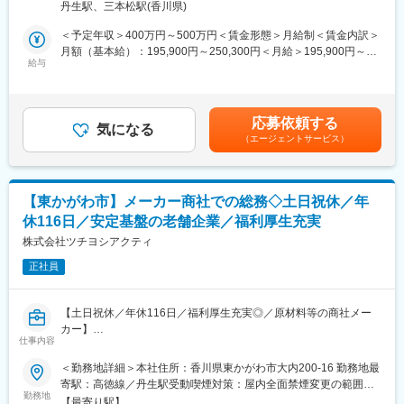
■当社の強み：
丹生駅、三本松駅(香川県)
豊富な商品ラインナップ、電動車いすについての専門的なメンテ
■業務詳細：
＜予定年収＞400万円～500万円＜賃金形態＞月給制＜賃金内訳＞
ナンス技術力です。当社では、外部に委託することなく全ての整
まずは日々の伝票のチェックや書類作成、営業車の契約に関わる
月額（基本給）：195,900円～250,300円＜月給＞195,900円～
備・メンテナンスを社内で行っています。参入障壁が高いビジネ
対応などから行っていただく予定です。
給与
250,300円＜昇給有無＞有＜残業手当＞有＜給与補足＞※上記予定
スを展開しており、お客様から高い信頼を得ています。
＜将来的には＞
年収に関しては、これまでの経験やスキル等を加算した額で決定
経理業務：会社の財務管理や会計処理、決算書作成
します。■昇給：年1回※4,800円～6,400円■賞与：年2回※直近実績
■業界未経験の方も安心の研修制度：
人事業務：採用活動や社員の労務管理、福利厚生、就業規則の変
年4.15ヶ月分賃金はあくまでも目安の金額であり、選考を通じて
入社後は研修期間として3カ月間、商品知識や業務の流れを学んで
応募依頼する
更
気になる
上下する可能性があります。月給(月額)は固定手当を含めた表記で
いただき、先輩社員に同行し業務の進め方を習得した後、一人立
（エージェントサービス）
広報活動：会社のイメージ向上の為の施策や情報発信
す。
ちとなります。
総務業務：会社の資産管理や文書管理、その他業務 など
※多くの方が業界未経験で入社し活躍しています。
他、工場現場での立会や会議の設営、簡単な力仕事もございま
す。
■働き方：
【東かがわ市】メーカー商社での総務◇土日祝休／年
・基本土日祝休みかつ、休日の呼び出しはないため、オンオフの
休116日／安定基盤の老舗企業／福利厚生充実
■組織構成：
切り替えをしながら働けます。
総務は現在1名（男性）の方で対応しております。
株式会社ツチヨシアクティ
・エリア職（転居を伴う転勤無）／準総合職（地域内転勤有）／
※2名の方に補助業務をお願いしております。
総合職（全国転勤有）の3つから選択できるため、腰を据えて働き
正社員
たい方も安心です。
■当社の強み：
長年の取引実績がある顧客先が多く、無理なく業務に取り組めま
変更の範囲：会社の定める業務
【土日祝休／年休116日／福利厚生充実◎／原材料等の商社メー
す。専門商社＆メーカーとしての2つの機能を備えているため、顧
カー】
客ニーズに柔軟に対応しやすいのも大きな特徴です。また、鋳物
仕事内容
製造設備の据付やメンテナンスも自社でやっているためノウハウ
■業務内容：
＜勤務地詳細＞本社住所：香川県東かがわ市大内200-16 勤務地最
があり、顧客の課題解決はもちろん、トータルにサポートができ
総務部員としてバックオフィス全般の業務をお任せします。現在1
寄駅：高徳線／丹生駅受動喫煙対策：屋内全面禁煙変更の範囲：
ます。
名で対応している総務業務を分業したく今回新たに1名採用しま
勤務地
会社の定める事業所
【最寄り駅】