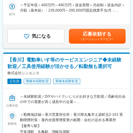
■業務詳細：
＜予定年収＞400万円～490万円＜賃金形態＞月給制＜賃金内訳＞
・電動車いすレンタルサービス、オリジナル福祉用具の提案
■同ポジションの特徴
月額（基本給）：235,000円～295,000円固定残業手当/月：
・得意先様からの依頼にて、ご利用者宅での電動車いすの納品、
・内勤業務が中心で、体力的な負担を軽減できます
給与
35,977円～45,163円（固定残業時間20時間0分/月）超過した時間
使い方説明
・取替工事がメインのため、長期常駐はありません
外労働の残業手当は追加支給＜月給＞270,977円～340,163円（一
・ご利用者宅での電動車いすのメンテナンスなど関連業務
・施工・営業・管理など、幅広い経験を活かせるポジションです
律手当を含む）＜昇給有無＞有＜残業手当＞有＜給与補足＞※経験
・社内外との調整力やコミュニケーション力が活かせます
やスキルを考慮の上、当社規定により決定いたします。■昇給：年
応募依頼する
■業務補足：
気になる
1回■賞与：年2回賃金はあくまでも目安の金額であり、選考を通
（エージェントサービス）
・営業方法：社用車で1日あたり5～6件程度の法人に訪問し、自
■働きやすさ
じて上下する可能性があります。月給(月額)は固定手当を含めた表
社のサービス提案を行います。スケジューリングはご自身で行
・年間休日128日／土日祝休み
記です。
い、効率的に活動いただきます。
・内勤中心の業務スタイル
・営業先：福祉用具取扱業者、卸業者、ケアマネジャー、その他
・長期常駐なし
【香川】電動車いす等のサービスエンジニア◆未経験
※個人宅への飛び込み営業はありません。
・在宅勤務相談可
歓迎／工具使用経験が活かせる／転勤無も選択可
・取扱商品：スズキ、ヤマハなど国内大手メーカーや自社ブラン
ドの電動車いす／自社ブランドの福祉用具（歩行関連機器）
株式会社シンエンス
■ステップアップ
住宅設備に関する施工・営業・管理などのご経験を活かし、現場
正社員
職種未経験歓迎
業種未経験歓迎
■当社の強み：
作業から“管理・マネジメント側”へキャリアチェンジが可能です。
豊富な商品ラインナップ、電動車いすについての専門的なメンテ
協力施工店の統括や品質管理を担うポジションとして、調整力・
ナンス技術力です。当社では、外部に委託することなく全ての整
マネジメント力を高めながら、市場価値の高いスキルを身につけ
～未経験歓迎／DIYやバイクいじりがお好きな方歓迎／高齢化社会
備・メンテナンスを社内で行っています。参入障壁が高いビジネ
られます。
の中での需要が高く成長中の企業～
スを展開しており、お客様から高い信頼を得ています。
仕事内容
■安定基盤
【この求人について】
＜勤務地詳細＞香川営業所住所：香川県丸亀市土器町北2-101 受
■入社後の流れ：
東証プライム上場グループの一員として、住宅設備という生活に
・電動車いす等の販売・レンタルを行う商社でのアフターフォロ
動喫煙対策：屋内全面禁煙変更の範囲：会社の定める事業所
まずは座学にて基礎知識を学んでいただき、その後は約3か月間、
欠かせない分野を支えており、安定した事業基盤を確立していま
ー担当
勤務地
先輩社員に同行し、営業や実際のご利用者宅での業務の進め方を
【最寄り駅】
す。
・業界未経験・職種未経験での入社も多数
経験してから独り立ちとなります。その後も先輩社員とは密にコ
長年の実績と信頼のもと、継続的な需要が見込まれるため、長期
宇多津駅、丸亀駅、讃岐塩屋駅