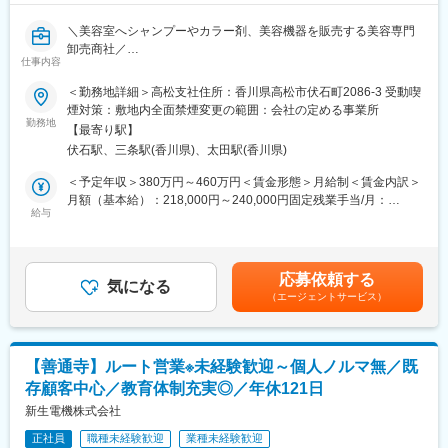
変更の範囲：会社の定める業務
当社は入院中に必要となるアメニティ(パジャマ・タオル・日用
＼美容室へシャンプーやカラー剤、美容機器を販売する美容専門
品）をレンタルするアメニティサポートシステムを提供している
卸売商社／
会社です。
仕事内容
“美容室のパートナー”として、美容室の成長を支える営業職です。
レンタルだけでなく、病院・介護施設内での申込の受付業務から
ご利用者への提供・回収・請求まで全て弊社で受け持っておりま
＜勤務地詳細＞高松支社住所：香川県高松市伏石町2086-3 受動喫
■業務内容：
す。そのため医療・介護施設の業務負担の軽減もでき多くのメリ
煙対策：敷地内全面禁煙変更の範囲：会社の定める事業所
理美容室向けのシャンプー・カラー剤・ヘアケア商品・美容機器
勤務地
ットがあります。拠点は北海道から九州まで展開し、毎年増収・
【最寄り駅】
などを扱うルート営業をお任せします。
増益と確実に業績伸長しています。
伏石駅、三条駅(香川県)、太田駅(香川県)
単なる商品販売ではなく、サロンの悩みや目指す姿に寄り添いな
がら、最適な提案・サポートを行う仕事です。
変更の範囲：会社の定める業務
＜予定年収＞380万円～460万円＜賃金形態＞月給制＜賃金内訳＞
業界未経験の方でも、充実した研修とフォロー体制があるため安
月額（基本給）：218,000円～240,000円固定残業手当/月：
心してスタートできます。
給与
54,500円～60,000円（固定残業時間31時間30分/月）超過した時
間外労働の残業手当は追加支給＜月給＞272,500円～300,000円
＜具体的には…＞
（一律手当を含む）＜昇給有無＞有＜残業手当＞有＜給与補足＞※
メイン業務は「既存顧客との関係構築」です。定期訪問を行い、
給与詳細は前職を考慮し、当社規定により決定します。■昇給：年
応募依頼する
関係性を築いて頂きます。
気になる
1回■賞与：年2回（7月、12月） ※賞与想定 2.5~4.4ヶ月分（月
（エージェントサービス）
定期訪問時に新商品のご案内、お困りごとのヒアリング、購入頂
給「基本給＋固定残業代」で計算）賃金はあくまでも目安の金額
いた商品のフォローなどを行います。
であり、選考を通じて上下する可能性があります。月給(月額)は固
必要に応じてアポイントを取得し、新規出店に向けた打合せや美
定手当を含めた表記です。
容室の売上アップのためのキャンペーンや新メニューの企画・提
【善通寺】ルート営業※未経験歓迎～個人ノルマ無／既
案などを行います。
存顧客中心／教育体制充実◎／年休121日
1日の訪問件数は担当エリアごとにご自身で計画立ててスケジュー
ルを組んで頂きます。
新生電機株式会社
正社員
職種未経験歓迎
業種未経験歓迎
＼1日のスケジュール例／