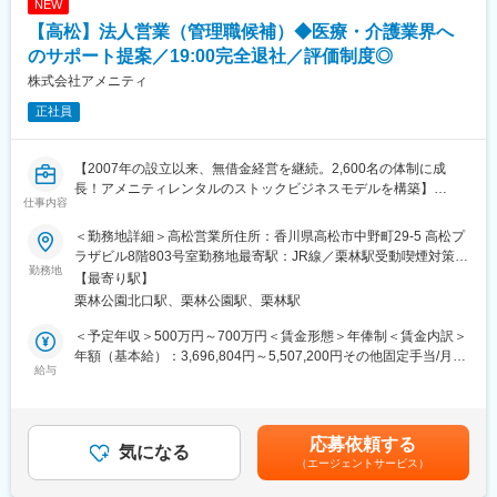
NEW
【高松】法人営業（管理職候補）◆医療・介護業界へ
のサポート提案／19:00完全退社／評価制度◎
株式会社アメニティ
正社員
【2007年の設立以来、無借金経営を継続。2,600名の体制に成
長！アメニティレンタルのストックビジネスモデルを構築】
仕事内容
事業のさらなる拡大を見据え、各営業所における営業体制の強化
を図るため、このたび新たな仲間をお迎えすることとなりまし
＜勤務地詳細＞高松営業所住所：香川県高松市中野町29-5 高松プ
た。
ラザビル8階803号室勤務地最寄駅：JR線／栗林駅受動喫煙対策：
勤務地
屋内全面禁煙変更の範囲：会社の定める事業所
【最寄り駅】
■業務詳細：
栗林公園北口駅、栗林公園駅、栗林駅
病院や介護施設に向けて、入院・入所時に必要な衣類やタオル、
日用品などをレンタルできる「アメニティサポートシステム」を
＜予定年収＞500万円～700万円＜賃金形態＞年俸制＜賃金内訳＞
提案する営業です。ニーズに応じて、人材派遣・紹介サービスや
年額（基本給）：3,696,804円～5,507,200円その他固定手当/月：
院内売店の運営代行サービスも提案していきます。
給与
30,000円固定残業手当/月：78,600円～104,400円（固定残業時間
30時間0分/月）超過した時間外労働の残業手当は追加支給＜月額
主な営業活動は新規提案営業と既存フォローの両輪です。 社会貢
＞416,667円～593,333円（12分割）（一律手当を含む）＜昇給有
献性も高く、今後の高齢化社会において成長が見込める成長産業
無＞有＜残業手当＞有＜給与補足＞・年収：月額×12ヵ月分・評
応募依頼する
です。 また、病院や介護施設の業務軽減に貢献する事で、患者
気になる
価：年2回（4月・10月/売上実績だけでなく取り組み姿勢や提案プ
（エージェントサービス）
様、利用者様へのサービス向上に直結する為、大変やりがいのあ
ロセスなどの定性評価も重視）※経験や意欲次第では新しい営業所
るお仕事です。
の立ち上げに携わる可能性等もございます。賃金はあくまでも目