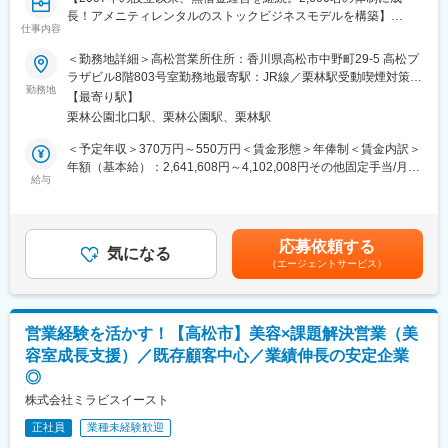
半年～1年後：少しずつお客様を担当し、実務経験を積みながらス
長！アメニティレンタルのストックビジネスモデルを構築】
キルを磨きます。※先輩の同行あり
仕事内容
事業のさらなる拡大を見据え、各営業所における営業体制の強化
2年目：営業部門へ本配属されし、より幅広い業務にチャレンジし
を図るため、このたび新たな仲間をお迎えすることとなりまし
＜勤務地詳細＞高松営業所住所：香川県高松市中野町29-5 高松プ
ます。
た。
ラザビル8階803号室勤務地最寄駅：JR線／栗林駅受動喫煙対策：
3年目：一人前として独り立ち
勤務地
屋内全面禁煙変更の範囲：本文参照
【最寄り駅】
■業務詳細：
■組織構成
栗林公園北口駅、栗林公園駅、栗林駅
病院や介護施設に向けて、入院・入所時に必要な衣類やタオル、
・高松支店（20代9名、30代12名、40代6名、50代5名）
日用品などをレンタルできる「アメニティサポートシステム」を
＜予定年収＞370万円～550万円＜賃金形態＞年俸制＜賃金内訳＞
営業10名、事務9名、物流13名
提案する営業です。ニーズに応じて、人材派遣・紹介サービスや
年額（基本給）：2,641,608円～4,102,008円その他固定手当/月：
院内売店の運営代行サービスも提案していきます。
給与
30,000円固定残業手当/月：58,200円～86,500円（固定残業時間
■モデル年収：
30時間0分/月）超過した時間外労働の残業手当は追加支給＜月額
入社2年目 380万円（スタッフ）
主な営業活動は新規提案営業と既存フォローの両輪です。 社会貢
＞308,334円～458,334円（12分割）（一律手当を含む）＜昇給有
入社6年目 450万円（上級スタッフ）
献性も高く、今後の高齢化社会において成長が見込める成長産業
無＞有＜残業手当＞有＜給与補足＞※経験・能力・前職の給与など
入社10年目 510万円（主任）
応募依頼する
です。 また、病院や介護施設の業務軽減に貢献する事で、患者
気になる
を考慮するため上下する可能性があります・評価：年2回（4月・
主任より上が管理職となります。
（エージェントサービス）
様、利用者様へのサービス向上に直結する為、大変やりがいのあ
10月/売上実績だけでなく取り組み姿勢や提案プロセスなどの定性
リーダー600万、課長700万、部長800万超
るお仕事です。
評価も重視）・年収例：370-480万円(主任/入社2-3年)⇒420-550
※上記は平均で管理職層は実績によって賞与が大きく変わってきま
万円(係長/入社3-5年)賃金はあくまでも目安の金額であり、選考を
すので、バラつきは大きくなります。
■キャリアアップについて：
通じて上下する可能性があります。月給(月額)は固定手当を含めた
営業経験を活かす！【高松市】美容×課題解決営業（美
本人の頑張りを昇給、昇格にて評価される制度が御座います。ま
表記です。
■当社の特徴：
容室成長支援）／既存顧客中心／業績伸長の安定企業
た、事業拡大に伴い、新規の営業所も出店しており、営業所長や
・エリア別採用で転勤なし／地域に密着して働ける
◎
エリアを管理する責任者などのポストがある為、早期のキャリア
・業界未経験でも始めやすい教育基盤
アップが見込めます。 ※実際に入社4年前後で所長になった中途入
株式会社ミラビスイースト
・子ども手当など、嬉しい手当が充実
社の方もいらっしゃいます。
・有給平均取得数「12.7日」／休暇も取りやすい
正社員
業種未経験歓迎
■会社情報：