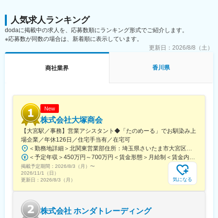
・PCは20時に自動シャットダウンでメリハリある働き方が叶う
人気求人ランキング
■業務詳細：※経験・適性により、以下いずれか担当
dodaに掲載中の求人を、応募数順にランキング形式でご紹介します。
工事内容や現場状況を理解した上で提案する営業スタイルです。
※応募数が同数の場合は、新着順に表示しています。
更新日：
2026/8/8（土）
【水道資材部門】
公共性が高く、景気変動に強い分野
・顧客：水道工事会社向け
香川県
商社業界
・商材：パイプ・バルブ・ポンプ等
【住宅設備部門】
「住まいづくり」に深く関われる提案
New
・顧客：工務店・リフォーム会社向け
株式会社大塚商会
・商材：キッチン・ユニットバス・住宅設備
【大宮駅／事務】営業アシスタント◆「たのめーる」でお馴染み上
【電気資材部門】
場企業／年休126日／住宅手当有／在宅可
戸建てから集合住宅まで幅広く対応
＜勤務地詳細＞北関東営業部住所：埼玉県さいたま市大宮区桜木町1-195-1 大宮ソラミチKOZ 12階受動喫煙対策：屋内全面禁煙変更の範囲：会社の定める事業所（リモートワーク含む）
・顧客：電気工事会社向け
＜予定年収＞450万円～700万円＜賃金形態＞月給制＜賃金内訳＞月額（基本給）：274,000円～400,000円＜月給＞274,000円～400,000円＜昇給有無＞有＜残業手当＞有＜給与補足＞※経験・スキルを考慮のうえ、当社規定にて決定■昇給：年1回■賞与：年2回（7月・12月）賃金はあくまでも目安の金額であり、選考を通じて上下する可能性があります。月給(月額)は固定手当を含めた表記です。
・商材：照明・電線・空調設備など
掲載予定期間：
2026/8/3（月）
〜
2026/11/1（日）
気になる
更新日：
2026/8/3（月）
【設備・土木部門】
大型施設・社会インフラ案件にも携われる
・顧客：サブコン・土木工事会社向け
・商材：空調・給排水・インフラ資材
株式会社 ホンダトレーディング