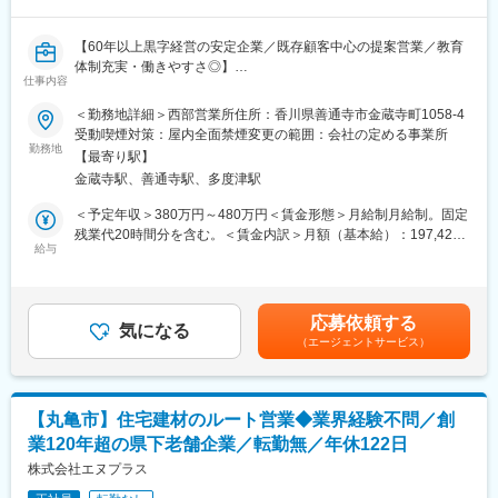
8:30 業務スタート：朝礼で情報共有をしたり、提案資料の準備を
行います。
【60年以上黒字経営の安定企業／既存顧客中心の提案営業／教育
9:00 アポイント訪問：新メニューの提案や、具体的な展開方法な
体制充実・働きやすさ◎】
ど、1時間程度の商談をします。
仕事内容
■業務概要
10:00 定期訪問：1日10件～15件程度訪問します。1件あたり10分
当社は医療、工業、農業、食品、教育分野など多様な業界のお客
＜勤務地詳細＞西部営業所住所：香川県善通寺市金蔵寺町1058-4
程度、立ち話がメインで、新商品のご紹介や導入商品のフォロー
様へ制御機器や産業用ロボット、電子部品の提案を行う専門商社
受動喫煙対策：屋内全面禁煙変更の範囲：会社の定める事業所
などを行います。
です。今回募集する営業職では、主に製造業のお客様に対して機
勤務地
17:30 帰社：必要に応じて翌日の提案資料の準備などを行いま
【最寄り駅】
械制御パーツや産業機器の提案営業を担当いただきます。既存顧
す。
金蔵寺駅、善通寺駅、多度津駅
客を中心に、深い信頼関係の構築と課題解決型の営業活動を行っ
ていただきます。
＜予定年収＞380万円～480万円＜賃金形態＞月給制月給制。固定
■教育・研修体制：
残業代20時間分を含む。＜賃金内訳＞月額（基本給）：197,422
・入社後は1週間本社研修があり、その後に現場へ配属され、更に
■業務詳細
給与
円～319,902円その他固定手当/月：23,000円固定残業手当/月：
1～2ヶ月の営業同行を中心とした現場研修があります。営業同行
・担当エリア内の既存顧客（20～30社）への定期訪問
32,578円～57,098円（固定残業時間20時間0分/月）超過した時間
と並行してメーカーによる基礎知識研修や商品の研修も実施しま
・制御盤部品（ブレーカー、インバーター、スイッチ等）や産業
外労働の残業手当は追加支給＜月給＞253,000円～400,000円（一
す。専門知識を身につける教育体制は万全です。
用ロボットの提案、設備更新・保守（リプレース・部品交換）提
律手当を含む）＜昇給有無＞有＜残業手当＞有＜給与補足＞モデ
・階層別研修や、強みにフォーカスしたコーチング、成功事例の
応募依頼する
案
気になる
ル年収例：25歳380万円、30歳550万円、35歳660万円。賞与・
共有など、人材育成に注力しています。
（エージェントサービス）
・省エネや効率化のためのLED化など改善提案
諸手当を含む。賞与：年2回（7月・12月）賞与の算定基準は固定
・日々のコミュニケーションを通じた顧客課題のヒアリングと、
残業代を含む月額給与ベースとします。賃金はあくまでも目安の
■当社の魅力：
メーカーと連携した情報提供・フィードバック
金額であり、選考を通じて上下する可能性があります。月給(月額)
・創業80年、10年以上業績は常に安定成長、直近5年で70％伸長
・お客様からの要望や問い合わせ対応、新商品情報の案内
は固定手当を含めた表記です。
しています！
【丸亀市】住宅建材のルート営業◆業界経験不問／創
・明確な評価制度 四半期ごとの上長面談を実施をしており、成果
業120年超の県下老舗企業／転勤無／年休122日
■扱うサービス
だけではなく、目標に対する行動の質や量など、公平性の高い評
制御機器、産業用ロボット、電子部品など約500社以上のメーカ
株式会社エヌプラス
価制度を用いております。営業スキルに磨きをかけることが給与
ー製品を幅広く取り扱い、お客様のニーズに合わせて最適な提案
UPの近道です。