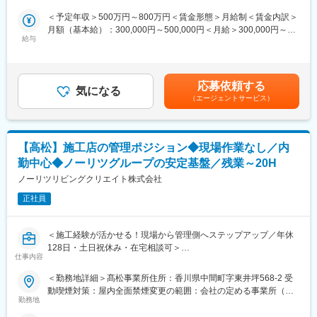
独りで計画段階から顧客とプロジェクト交渉できるまで５年程度
経営者視点で組織運営や事業改善を推進し、農業事業の成長と安
を目安に長期の育成スパンを考えており、スキルアップを力強く
＜予定年収＞500万円～800万円＜賃金形態＞月給制＜賃金内訳＞
定運営を支える重要なポジションです。
サポートする環境です。
月額（基本給）：300,000円～500,000円＜月給＞300,000円～
給与
500,000円＜昇給有無＞有＜残業手当＞有＜給与補足＞年収例：
■入社後の流れ：
■魅力：
500万円 固定月額30万円＋賞与賃金はあくまでも目安の金額で
1年間は本社経営企画室が伴走しながら業務習得を支援します。
お客様が望むような一品一様の提案案件を得意としており、多様
あり、選考を通じて上下する可能性があります。月給(月額)は固定
導入研修、階層別研修、eラーニング、資格取得支援制度などを活
なネットワークを駆使して営業～納入までの業務を担えるのは、
手当を含めた表記です。
応募依頼する
用し、段階的に知識とスキルを身につけられる環境です。
気になる
商社ならではの醍醐味です。
（エージェントサービス）
■業務詳細：
■当社の特徴
<まずお任せする業務>
商社機能とエンジニアリング力を併せ持つ当社。課題解決型の提
・現場メンバーとの1on1面談や会議運営を通じた組織マネジメン
案で顧客価値を創出し、技術力とネットワークを強みに多様な業
【高松】施工店の管理ポジション◆現場作業なし／内
ト
界で活躍できる環境です。
勤中心◆ノーリツグループの安定基盤／残業～20H
・年間経営計画の策定支援、予算管理、実績分析および改善施策
の立案
ノーリツリビングクリエイト株式会社
▼当社グループのHPもぜひご覧ください▼
・地域農家やJA、本社経営企画室との連携および報告業務
https://www.tsubaki.co.jp/ja/
正社員
<ゆくゆくお任せする業務>
変更の範囲：会社の定める業務
・現地経営管理者として事業運営全般の統括
＜施工経験が活かせる！現場から管理側へステップアップ／年休
・業務プロセス改善や設備投資の検討および推進
128日・土日祝休み・在宅相談可＞
・事業拡大や生産性向上に向けた計画立案と実行
仕事内容
＼おすすめポイント／
＜勤務地詳細＞髙松事業所住所：香川県中間町字東井坪568-2 受
■組織構成：
◎東証プライム上場グループの安定基盤
動喫煙対策：屋内全面禁煙変更の範囲：会社の定める事業所（リ
現地では7名のスタッフと連携しながら事業を運営しています。
◎施工経験を活かして内勤中心へキャリアチェンジ可能
勤務地
モートワーク含む）
入社後は本社経営企画室の支援を受けながら業務を進める体制で
◎年休128日／土日祝休み／働き方改善が叶う環境