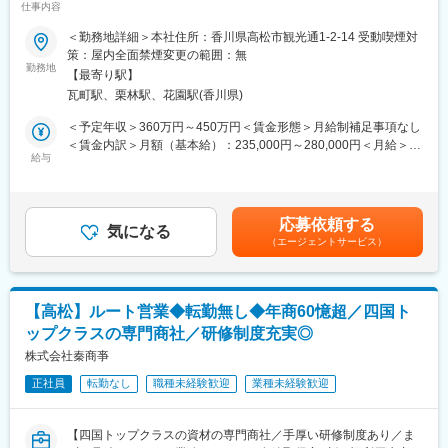
仕事内容
の優良メーカー】
■就業環境
＜勤務地詳細＞本社住所：香川県高松市観光通1-2-14 受動喫煙対
・残業は1分単位で支給しております。
■採用背景：
策：屋内全面禁煙変更の範囲：無
・年間休日120日
人々のお庭での暮らしを提案するエクステリア＆ガーデン事業
勤務地
【最寄り駅】
や、暮らしやすい街づくりを提案するランドスケープ事業を展開
■企業について：
瓦町駅、栗林駅、花園駅(香川県)
する創業70年以上の当社にて、今後も安定した企業成長・発展の
＜安定の経営基盤＞
ため、社内SEを募集しています。
＜予定年収＞360万円～450万円＜賃金形態＞月給制補足事項なし
大手メーカーである神戸製鋼グループにおける中核企業の一つ、
＜賃金内訳＞月額（基本給）：235,000円～280,000円＜月給＞
「コベルコ建機株式会社」の100％出資子会社です。
■業務内容
給与
235,000円～280,000円＜昇給有無＞有＜残業手当＞有＜給与補足
＜資格取得補助の充実＞
社内のIT環境の安定運用と改善を担うポジションです。以下の業
＞■昇給：年1回■賞与：年2回（7月・12月）■将来の年収例：600
フォークリフトや小物建設機械、移動式クレーンに関しての資格
務を中心に担当していただきます。
万円以上（管理職）賃金はあくまでも目安の金額であり、選考を
取得費用や、各種教習については会社負担で受けることができま
・社内ネットワーク・サーバーの運用・保守
通じて上下する可能性があります。月給(月額)は固定手当を含めた
す。
応募依頼する
・業務システム（勤怠管理、給与、会計等）の管理・改善
気になる
表記です。
（エージェントサービス）
・PC・モバイル端末のキッティング、トラブル対応
・IT資産管理およびライセンス管理
・情報セキュリティ対策の企画・実施
・社内からの問い合わせ対応（ヘルプデスク業務）
【高松】ルート営業◆転勤無し◆年商60憶超／四国ト
・ベンダーとの折衝・導入支援
ップクラスの専門商社／研修制度充実◎
■製品魅力
株式会社秦商亊
70年エクステリア製品を開発している当社は、以下のような業界
正社員
転勤なし
職種未経験歓迎
業種未経験歓迎
をリードする材料も開発しております。
・透水コンクリート平板の開発：当社がパイオニアです。
・WJ（ウォータージェット）加工の開発：高圧水を利用した商品
【四国トップクラスの資材の専門商社／手厚い研修制度あり／ま
加工