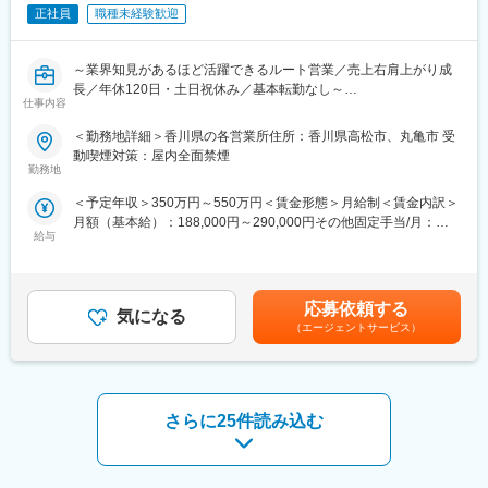
正社員
職種未経験歓迎
■就業環境：
■企業の特徴/魅力
完全週休2日制（土日祝）、年間休日は122日、転勤もないため香
60年以上黒字経営を継続する安定企業で、約1,600社との取引実
川で腰を据えてご活躍いただけます。マイカー通勤も可能です。
績があります。福利厚生も充実しており、社員一人ひとりが長く
～業界知見があるほど活躍できるルート営業／売上右肩上がり成
安心して働ける環境が整っています。
長／年休120日・土日祝休み／基本転勤なし～
変更の範囲：会社の定める業務
仕事内容
変更の範囲：会社の定める業務
■業務内容：
＜勤務地詳細＞香川県の各営業所住所：香川県高松市、丸亀市 受
同社は、上下水道・住宅設備・建材など、暮らしに欠かせない分
動喫煙対策：屋内全面禁煙
野を支える専門商社です。
勤務地
同ポジションは、建設・設備業界で培った知識や現場感を活かせ
＜予定年収＞350万円～550万円＜賃金形態＞月給制＜賃金内訳＞
る、建設・設備工事に必要な商材のルート営業です。
月額（基本給）：188,000円～290,000円その他固定手当/月：
既存顧客中心のため、数字に追われる営業ではなく、信頼関係を
給与
3,000円～6,000円固定残業手当/月：29,100円～45,000円（固定
重視した働き方ができます。
残業時間20時間0分/月）超過した時間外労働の残業手当は追加支
給＜月給＞220,100円～341,000円（一律手当を含む）＜昇給有無
＜業務の特徴＞
＞有＜残業手当＞有＜給与補足＞※経験・能力を考慮し決定しま
・既存顧客中心で、長期的な信頼関係を築く営業スタイル
応募依頼する
気になる
す。■昇給：年1回（7月）■賞与：年2回（6月、12月）■モデル年
・業界内で高い知名度と信頼があり、営業しやすい環境
（エージェントサービス）
収年収450万円／36歳営業職／月収32万円（入社5年目）年収620
・100万点超の豊富な商品から、柔軟な提案が可能
万円／42歳営業職／月収36万円（入社7年目）年収850万円／43
・全国に営業拠点を持つスケールでありつつ、地域密着型の営業
歳所長職／月収57万円（入社10年目）賃金はあくまでも目安の金
スタイル
額であり、選考を通じて上下する可能性があります。月給(月額)は
・現場経験や商材知見を、「提案力」という形で活かせます
固定手当を含めた表記です。
さらに25件読み込む
■就業環境：
・年間休日120日（土日祝休み）、有給が取得しやすい
・転勤は基本なし。地域に根差して腰を据えて働ける