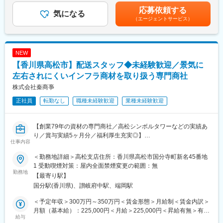
・大手メーカーとの連携による拡販拡大を支援し、拠点向けの技
2026年度より工事事業本部を発足し、機械の提案から工事まで一
予定年収は経験・年齢・スキルなどを考慮の上で最終決定いたし
応募依頼する
術教育や組織サポートも担当するなど、幅広い業務を通して事業
気になる
貫して対応できる体制を整えました。
ます。■昇給：年1回（4月）3,000円～7,800円／月■賞与：年2回
（エージェントサービス）
全体の推進に貢献いただきます
これにより、より幅広いお客様のご要望に応えられるようになっ
（平均4.18ヶ月／年）賃金はあくまでも目安の金額であり、選考
・一般的な営業職とは異なり、技術サポートや事業全体のコーデ
ています。
を通じて上下する可能性があります。月給(月額)は固定手当を含め
ィネートが重要な役割となります
た表記です。
【四国営業所】所長1名(30代)、所長代理1名(30代)、メンバー1名
NEW
■業務詳細：
(30代1名)、営業アシスタント1名。常駐メンバーは所長以外の3名
【香川県高松市】配送スタッフ◆未経験歓迎／景気に
◇取扱い商材：産業機器、DX、IoT商材
です。
◇顧客：各種大手、中小プラント、製造業、官公庁 他
左右されにくいインフラ商材を取り扱う専門商社
◇担当顧客数：本部の場合、担当でなく現場サポート及びメーカ
株式会社秦商亊
ー・商材開拓
正社員
転勤なし
職種未経験歓迎
業種未経験歓迎
◇アプローチ方法：訪問、WEB、展示会他
◇関わる人：メーカー・協力会社、各拠点メンバー
◇出張頻度：所属GRやキャリアに寄りますが、まずは四国内だと
【創業79年の資材の専門商社／高松シンボルタワーなどの実績あ
1回/週、四国外だと月1回程：度
り／賞与実績5ヶ月分／福利厚生充実◎】
◇出張期間：日帰りor1泊2日程度
仕事内容
◇営業エリア：四国内or関東or関西
■業務の流れ：
＜勤務地詳細＞高松支店住所：香川県高松市国分寺町新名45番地
▼出社
■当社の魅力：
1 受動喫煙対策：屋内全面禁煙変更の範囲：無
▼品出し（倉庫内にて作業）
勤務地
・年商は120億円を超え、利益も安定し、無借金経営です。
【最寄り駅】
▼市内エリアを中心に、お客様の現場へ納品
・平成23年8月に「くるみん」マークを認定取得。社員が安心し
国分駅(香川県)、讃岐府中駅、端岡駅
※1日2～3回【会社⇒お客様先】の行程があります。
て仕事と育児を両立できる職場環境を構築しています。
※1回のお届けで1～5ヶ所訪問することが多いです。
＜予定年収＞300万円～350万円＜賃金形態＞月給制＜賃金内訳＞
※担当エリア内での出荷指示書をもとに自分で配送ルートを考えま
■事業の概要：
月額（基本給）：225,000円＜月給＞225,000円＜昇給有無＞有＜
す。最初のうちは先輩がサポートします。
給与
・電気設備機器材料卸売。四国電力グループなど大手企業を主要
残業手当＞有＜給与補足＞■昇給：年1回（4月）■賞与：年2回（7