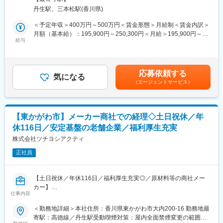
す。
＼point／借り上げ社宅制度：
丹生駅、三本松駅(香川県)
ご自宅から勤務地まで直線距離で30キロ以上であれば借り上げ社
■業務詳細：
＜予定年収＞400万円～500万円＜賃金形態＞月給制＜賃金内訳＞
宅利用が可能です。30歳未満で独身の方は家賃と共益費の8割を
まずは日々の伝票のチェックや書類作成、営業車の契約に関わる
月額（基本給）：195,900円～250,300円＜月給＞195,900円～
会社負担、既婚者もしくは30歳以上の方はの7割を会社負担で利
対応などから行っていただく予定です。
給与
250,300円＜昇給有無＞有＜残業手当＞有＜給与補足＞※上記予定
用できます。物件もご自身で選べます（高松市・東かがわ市内限
＜将来的には＞
年収に関しては、これまでの経験やスキル等を加算した額で決定
定）
経理業務：会社の財務管理や会計処理、決算書作成
します。■昇給：年1回※4,800円～6,400円■賞与：年2回※直近実績
人事業務：採用活動や社員の労務管理、福利厚生、就業規則の変
年4.15ヶ月分賃金はあくまでも目安の金額であり、選考を通じて
■当社の特徴：
応募依頼する
更
気になる
上下する可能性があります。月給(月額)は固定手当を含めた表記で
あらゆる領域（車関連、船舶関連、電気メーカーなど）のお客様
（エージェントサービス）
広報活動：会社のイメージ向上の為の施策や情報発信
す。
に関わることができますので、『国内企業のものづくり全体をサ
総務業務：会社の資産管理や文書管理、その他業務 など
ポートする』という大きなやりがいや使命を持った働き方ができ
他、工場現場での立会や会議の設営、簡単な力仕事もございま
ます。
す。
【東かがわ市】メーカー商社での経理◇土日祝休／年
変更の範囲：会社の定める業務
休116日／安定基盤の老舗企業／福利厚生充実
■組織構成：
総務は現在1名（男性）の方で対応しております。
株式会社ツチヨシアクティ
※2名の方に補助業務をお願いしております。
正社員
■当社の強み：
長年の取引実績がある顧客先が多く、無理なく業務に取り組めま
【土日祝休／年休116日／福利厚生充実◎／原材料等の商社メー
す。専門商社＆メーカーとしての2つの機能を備えているため、顧
カー】
客ニーズに柔軟に対応しやすいのも大きな特徴です。また、鋳物
仕事内容
製造設備の据付やメンテナンスも自社でやっているためノウハウ
■業務内容：
＜勤務地詳細＞本社住所：香川県東かがわ市大内200-16 勤務地最
があり、顧客の課題解決はもちろん、トータルにサポートができ
総務部員としてバックオフィス全般の業務をお任せします。現在1
寄駅：高徳線／丹生駅受動喫煙対策：屋内全面禁煙変更の範囲：
ます。
名で対応している総務業務を分業したく今回新たに1名採用しま