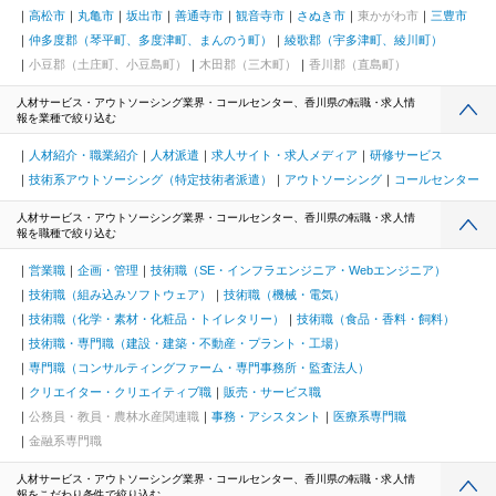
高松市
丸亀市
坂出市
善通寺市
観音寺市
さぬき市
東かがわ市
三豊市
仲多度郡（琴平町、多度津町、まんのう町）
綾歌郡（宇多津町、綾川町）
小豆郡（土庄町、小豆島町）
木田郡（三木町）
香川郡（直島町）
人材サービス・アウトソーシング業界・コールセンター、香川県の転職・求人情
報を業種で絞り込む
人材紹介・職業紹介
人材派遣
求人サイト・求人メディア
研修サービス
技術系アウトソーシング（特定技術者派遣）
アウトソーシング
コールセンター
人材サービス・アウトソーシング業界・コールセンター、香川県の転職・求人情
報を職種で絞り込む
営業職
企画・管理
技術職（SE・インフラエンジニア・Webエンジニア）
技術職（組み込みソフトウェア）
技術職（機械・電気）
技術職（化学・素材・化粧品・トイレタリー）
技術職（食品・香料・飼料）
技術職・専門職（建設・建築・不動産・プラント・工場）
専門職（コンサルティングファーム・専門事務所・監査法人）
クリエイター・クリエイティブ職
販売・サービス職
公務員・教員・農林水産関連職
事務・アシスタント
医療系専門職
金融系専門職
人材サービス・アウトソーシング業界・コールセンター、香川県の転職・求人情
報をこだわり条件で絞り込む