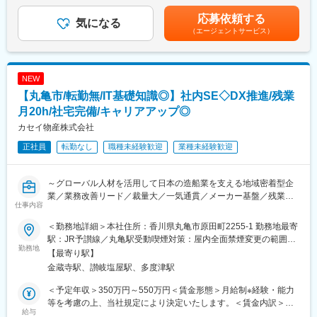
470万円（月収27万9475円）35歳 521万円（月収29万8705円）
における運用保守やシステム導入保守の業務をお任せします。
トナーシップを基盤に、安定した経営を続けています。総合造船
賃金はあくまでも目安の金額であり、選考を通じて上下する可能
案件例：※顧客と案件数も圧倒的で稼働率95%を誇ります。
応募依頼する
業務を核としながら、国際貿易やグリーンエネルギー事業など多
気になる
性があります。月給(月額)は固定手当を含めた表記です。
・官公庁向けシステムの仕様打ち合わせ、システムメンテナン
角的な事業展開も同社の強みです。
（エージェントサービス）
ス、バージョンアップ業務
「Borderlessの未来へ挑戦する姿」をコンセプトに、青い海を超
・顧客社内システムの改修及び効率化業務
えて人と企業がチャレンジし、成長する未来を目指しています。
・医療用画像管理システムの保守・メンテナンス・障害対応業務
同社のコーポレートカラーである“青”が象徴するように、情熱を持
NEW
働き方としても予防保全が中心となるため、突発なトラブル対応
って共に挑戦し続ける仲間を求めています。変化を恐れず、未来
はほぼ発生しませんので、ご安心ください。
【丸亀市/転勤無/IT基礎知識◎】社内SE◇DX推進/残業
を切り拓く意欲のある方が活躍できる舞台が用意されています。
月20h/社宅完備/キャリアアップ◎
※本件は内閣府主導の地方創生事業の一環である先導的人材マッチ
カセイ物産株式会社
■主要取引先TOP10(2022年3月期)
ング事業に基づく求人でございます。
株式会社デンソー／ソニーセミコンダクタソリューションズ株式
正社員
転勤なし
職種未経験歓迎
業種未経験歓迎
会社／三菱重工業株式会社／パナソニック株式会社／株式会社ニ
変更の範囲：会社の定める業務
コン／トヨタ自動車株式会社／株式会社日立ハイテク／株式会社
SUBARU／株式会社デンソーテン／テルモ株式会社
～グローバル人材を活用して日本の造船業を支える地域密着型企
企業まで1,000社（グループ計）
業／業務改善リード／裁量大／一気通貫／メーカー基盤／残業月
仕事内容
20h／独身寮無料・社宅完備／リモート相談可～
■研修体制
■業務概要：
＜勤務地詳細＞本社住所：香川県丸亀市原田町2255-1 勤務地最寄
技術研修から、ビジネスマナーなど一般的な研修まで、業界ナン
ITの基礎知識を活かし、自社DXに企画から関わるポジション。運
駅：JR予讃線／丸亀駅受動喫煙対策：屋内全面禁煙変更の範囲：
バーワンのグループ研修体制を整えています。他社とは比べ物に
用に留まらず、業務改善の構想から実行まで関与し、社内に価値
勤務地
無
【最寄り駅】
ならないレベルでの研修を受けることができます。研修センター
を残せる環境です。
金蔵寺駅、讃岐塩屋駅、多度津駅
は厚木、名古屋をはじめとして全国12か所にあり、研修センター
から遠い地域にいる場合でも、通信教育補助制度（資格取得後半
■業務詳細：
＜予定年収＞350万円～550万円＜賃金形態＞月給制※経験・能力
額返金）や、PCにカメラをつけての研修を受講することができま
【短期】社内業務効率化に関する企画立案と推進
等を考慮の上、当社規定により決定いたします。＜賃金内訳＞月
す。
◇業務の棚卸、可視化、課題抽出
給与
額（基本給）：230,000円～360,000円＜月給＞230,000円～