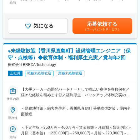
■業務詳細：
◎リモートワーク相談可
給与
250,000円＜昇給有無＞有＜残業手当＞有＜給与補足＞※スキル経
下記業務内容についてお任せいたします。
◎残業は月平均20時間程度
験年数を考慮し話し合いの上、優遇します。■昇給：年1回（4
◇保守管理業務（機械の不具合、異音などがないか）
◎社宅あり
月）■賞与：年2回（7月・12月）賃金はあくまでも目安の金額で
◇報告書作成
あり、選考を通じて上下する可能性があります。月給(月額)は固定
応募依頼する
■当社の特徴：
気になる
手当を含めた表記です。
【ツール】
（エージェントサービス）
主たる取引先である日本最大の造船会社グループとの強固なパー
Excel、Word、一般工具
トナーシップを基盤に、安定した経営を続けています。総合造船
業務を核としながら、国際貿易やグリーンエネルギー事業など多
■組織について：
角的な事業展開も同社の強みです。
※未経験歓迎【香川県直島町】設備管理エンジニア（保
エンジニアが声を出して組織化されました。請負受託業務も行っ
「Borderlessの未来へ挑戦する姿」をコンセプトに、青い海を超
ている当社ですが、在籍人数がトップクラスで約20年を迎えてる
守・点検等）◆教育体制・福利厚生充実／賞与年2回
えて人と企業がチャレンジし、成長する未来を目指しています。
現在成熟期を迎えてるも、立ち上げ時の勢いを維持したままエン
株式会社BREXA Technology
同社のコーポレートカラーである“青”が象徴するように、情熱を持
ジニアの気持ちにも寄り添い組織を大きくしております。中には
って共に挑戦し続ける仲間を求めています。変化を恐れず、未来
リーダー制度があり、セクションリーダー、グループリーダーな
正社員
職種未経験歓迎
業種未経験歓迎
を切り拓く意欲のある方が活躍できる舞台が用意されています。
ど、エンジニアのトップに立ち働き方の相談や技術の継承を行っ
てくれます。
※本件は内閣府主導の地方創生事業の一環である先導的人材マッチ
【大手メーカーの開発パートナーとして幅広い案件を多数保有／
ング事業に基づく求人でございます。
様々な経験を積めます◎／福利厚生・バックアップ体制充実の中
■評価制度：
仕事内容
でキャリアアップが可能／アウトソーシンググループで安定性抜
プロジェクト先での評価については、規律・協調性／積極性／ス
変更の範囲：会社の定める業務
群】
キル（スピード／質）等を踏まえて評価を行います。社内評価に
＜勤務地詳細＞顧客先住所：香川県直島町 受動喫煙対策：屋内全
ついては年度ごとに目標設定を各自で行っていただきます。その
面禁煙
■業務内容：
達成度について年2回所属支店のエンジニアチームリーダーと面談
勤務地
設備管理、運転管理、安全管理、品質管理を担当していただきま
し、チームリーダーとその上のセクションリーダーが評価を行い
＜予定年収＞350万円～400万円＜賃金形態＞月給制＜賃金内訳＞
す。
ます。
月額（基本給）：220,000円～250,000円＜月給＞220,000円～
給与
250,000円＜昇給有無＞有＜残業手当＞有＜給与補足＞※スキル経