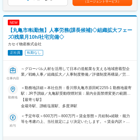
ぶことができます。また、実際の業務においても座学だけではな
（エージェントサービス）
解決を推進いただける方を募集します。
く、研修センターで研修を受け、実務をおこなっていただきま
す。取得できる資格は80種類以上あります。
■業務詳細：
請求書や領収書の作成をはじめ、会計ソフトを使用した書類作
NEW
■キャリアパス：
成、インターネットバンキングでの振込業務、経費精算システム
【丸亀市/転勤無】人事労務(課長候補)◇組織拡大フェー
まずは先輩の業務の補助からスタート頂き、慣れてきたら少しず
を利用した経費精算や業者への支払処理など、会社運営を支える
つメイン業務をお任せしていきます。当社は資格取得支援もおこ
経理業務全般を担当いただきます。
ズ/残業月10h/社宅完備◇
なっている事から、働きながら資格を取得する事も可能です。そ
また、小口現金の管理や決算業務にも携わっていただきます。
カセイ物産株式会社
して、技術者だけではなく現場での経験を活かして研修担当や本
日々発生する入出金や各種支払を正確に処理しながら、月次・年
社の事務職にキャリアチェンジする事も可能です。。
正社員
転勤なし
次の決算対応まで幅広い業務に関わることができる環境です。
経理部門は少人数体制のため、担当業務を自ら整理し、優先順位
変更の範囲：会社の定める業務
をつけながら進めることが求められます。一方で、社内関係者と
～グローバル人材を活用して日本の造船業を支える地域密着型企
連携しながら業務を進める場面も多く、正確性だけでなく期日を
業／戦略人事／組織拡大／人事制度整備／評価制度再構築／労務
意識した業務遂行力も重要となります。これまで培った経理知識
仕事内容
課題解決／残業月10h／独身寮無料・社宅完備～
や経験を活かしながら、事業成長を支えるバックオフィスの一員
■業務概要：
として活躍いただくことを期待しています。
＜勤務地詳細＞本社住所：香川県丸亀市原田町2255-1 勤務地最寄
人事職(課長補佐)として、日常的な人事労務業務に加え、経営計画
駅：JR予讃線／丸亀駅受動喫煙対策：屋内全面禁煙変更の範囲：
の実現を支える戦略人事領域を担当していただきます。
勤務地
■業務の魅力：
無
【最寄り駅】
ミッションは、課長と連携しながら人事労務面の課題を整理し、
・請求書作成から支払処理、経費精算、小口現金管理、決算業務
金蔵寺駅、讃岐塩屋駅、多度津駅
改善施策を企画・推進することです。
まで幅広い経理実務に携われます。
・少人数体制のため、担当業務を主体的に進めながら経理として
＜予定年収＞600万円～800万円＜賃金形態＞月給制※経験・能力
■募集背景：
の専門性を発揮できます。
等を考慮の上、当社規定により決定いたします。＜賃金内訳＞月
事業モデルの変革により社員数が大幅に増加。従来の管理体制で
給与
・事業拡大を進める企業の管理部門として、会社運営を支える重
額（基本給）：400,000円～530,000円＜月給＞400,000円～
は対応が難しくなっており、人事労務面の整理や新たな仕組み構
要な役割を担えます。
530,000円＜昇給有無＞有＜残業手当＞有＜給与補足＞■昇給：年
築が必要となっています。そのため、現課長の補佐役として課題
1回(4月)■賞与：年2回 ※前年度実績：計3ヶ月分賃金はあくまでも