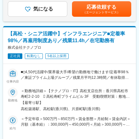
テナンス』業務を担当頂きます。
▼
円（建設業界7年目）賃金はあくまでも目安の金額であり、選考を
具体的には、「運転」「保守」「点検」「管理」を行います。
午前中 現場巡回
応募依頼する
気になる
通じて上下する可能性があります。月給(月額)は固定手当を含めた
・各種機械操作(クレーン操作・グリスアップ）
▼
（エージェントサービス）
表記です。
・モニター監視業務
12時～ お昼休憩
・保守保全/点検/整備業務(機械・電気・ボイラーなど)
▼
・機材トラブル対応
午後 昼礼＋現場巡回
【高松・シニア活躍中】インフラエンジニア■定着率
・薬剤の管理
▼
・報告書作成 など
16時 報告書など書類作成、翌朝打合せ
98%／再雇用制度あり／残業11.4h／在宅勤務有
▼
株式会社テクノプロ
＜未経験だから不安だ…という方へ！＞
17時～18時半 退社
当社は研修制度が豊富で、入社直後の研修だけでなく、3か月、1
正社員
転勤なし
5名以上採用
年、3年と年次別でも研修を実施しています。その他、配属先の企
■先輩社員の前職例
業様が行っている研修にも参加することができるなど、未経験か
男女問わず、多くの方が業界未経験から活躍しており、正社員、
■□4,50代活躍中/業界最大手/希望の勤務地で働けます/定着率98％
らのチャレンジでも安心してスキルアップできるバックアップ体
アルバイト、契約社員など雇用形態も様々です。
／東証プライム上場グループ／残業月平均12.3時間／有休取得率
制となっています。
医療事務、ウェディングプランナー、教師、幼稚園の先生、飲食
仕事内容
約8割／ライフイベントにも柔軟に対応できます□■
また、キャリアサポート課では、カウンセリング面談を通じて、
店やアパレルなどの接客業、栄養士、整備士、学生、コンビニ、
●上流から下流まで幅広い案件あり
ご自身の人生における「価値観」と向き合い、前向きに仕事に取
美容師、保険などの営業、イベントスタッフ、倉庫作業員、製造
＜勤務地詳細＞【テクノプロ・IT】高松支店住所：香川県高松市
●4,50代入社実績多数！リスキリングにも挑戦可能！
り組んでいただくためのバックアップを行っていきます。
など
寿町2-2-10  高松寿町プライムビル 3F 受動喫煙対策：敷地内
●「東証プライム上場グループ×高い有給取得率×平均残業時間
そのため9割の方が未経験から入社し、活躍されています！
勤務地
全面禁煙変更の範囲：会社の定める事業所（リモートワーク含
【最寄り駅】
12.3時間」でWLBを実現
■手厚い資格取得支援
む）
高松築港駅、高松駅(香川県)、片原町駅(香川県)
■働き方：
ベテラン講師が教える自社での資格取得研修を設けており、模擬
■職務内容：
1案件あたり1年~3年の任期となり、比較的長めに1か所で勤務い
試験も実施しています。
＜予定年収＞500万円～850万円＜賃金形態＞月給制＜賃金内訳＞
コロナ禍におけるリモート化・IT推進に伴う、サーバー・ネット
ただくことが可能です。勤務地のご希望はお気軽にご相談くださ
資格取得のための研修時間はお給料も発生し、資格受験の料金サ
月額（基本給）：300,000円～450,000円＜月給＞300,000円～
ワーク領域において、コンサルティングから設計、開発、運用の
い。
給与
ポートやお祝い金もあります。
450,000円＜昇給有無＞有＜残業手当＞有＜給与補足＞■昇給年1
全工程又は一部を、大手企業を中心とする顧客向けに提供しま
また、日勤・夜勤の交代のタイミングでは24ｈ以上の休みをとっ
回、賞与年2回、業績により決算インセンティブ支給の可能性あり