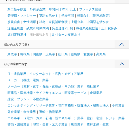
第二新卒歓迎
外資系企業
年間休日120日以上
フレックス勤務
管理職・マネジャー
英語を活かす
学歴不問
転勤なし（勤務地限定）
服装自由
女性活躍
社宅・家賃補助制度
上場企業
中国語を活かす
退職金制度
残業20時間未満
完全週休2日制
職種未経験歓迎
土日祝休み
原則定時退社
海外出張あり
U・Iターン支援あり
ほかのエリアで探す
鳥取県
島根県
岡山県
広島県
山口県
徳島県
愛媛県
高知県
ほかの業種で探す
IT・通信業界
インターネット・広告・メディア業界
メーカー（機械・電気）業界
メーカー（素材・化学・食品・化粧品・その他）業界
商社業界
医薬品・医療機器・ライフサイエンス・医療系サービス
金融業界
建設・プラント・不動産業界
コンサルティング・リサーチ業界・専門事務所・監査法人・税理士法人
小売業界
外食産業・飲食業界
運輸・物流業界
エネルギー（電力・ガス・石油・新エネルギー）業界
旅行・宿泊・レジャー業界
警備・清掃業界
理容・美容・エステ業界
教育業界
農林水産・鉱業