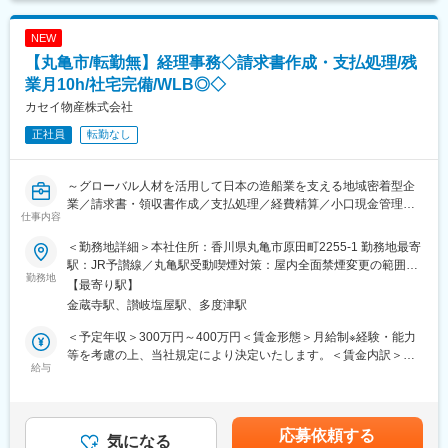
の方との日程調整などを行うお仕事です。オフィスワークがメイ
貢献
考を通じて上下する可能性があります。月給(月額)は固定手当を含
ンで、PCスキルを身につけながら、20代で国家資格の取得が可能
https://www.ostech-online-magazine.com/career-
めた表記です。
NEW
です。
story/20210301_1/
・オフィスワーク（書類・工事に使用する図面の整理、作成・保
【丸亀市/転勤無】経理事務◇請求書作成・支払処理/残
管 ）
業月10h/社宅完備/WLB◎◇
変更の範囲：会社の定める業務
・全体スケジュールの確認、管理
カセイ物産株式会社
・職人さんへの連絡、現場の人員状況などを確認
・報告書等の作成・整理
正社員
転勤なし
・データ入力、電話応対等のサポートなど
■働き方：
～グローバル人材を活用して日本の造船業を支える地域密着型企
土日祝休みが基本で、プロジェクトが終われば有給休暇をまとめ
業／請求書・領収書作成／支払処理／経費精算／小口現金管理／
仕事内容
てとる社員もいます。土日祝休みだと家族や友達と旅行に行った
決算業務／事業拡大による増員募集／残業月10h／独身寮無料・
り、フェスやライブに行ったりプライベートとの両立が叶いま
社宅完備～
＜勤務地詳細＞本社住所：香川県丸亀市原田町2255-1 勤務地最寄
す。
■業務概要：
駅：JR予讃線／丸亀駅受動喫煙対策：屋内全面禁煙変更の範囲：
事業拡大に伴う体制強化のため、経理事務担当を募集します。
勤務地
無
【最寄り駅】
■未経験の社員が多数活躍しています：
日常経理業務を中心に、決算業務まで幅広く携わるポジションで
金蔵寺駅、讃岐塩屋駅、多度津駅
フリーターや大学中退から入社している社員も多数活躍していま
す。経理2名体制のため、一人ひとりが担当領域を持ちながら主体
す。事例：居酒屋ホール 、家電量販店スタッフ、自動車整備士 、
的に業務を進められる環境で、これまでの経理経験を発揮してい
＜予定年収＞300万円～400万円＜賃金形態＞月給制※経験・能力
カーディーラーなど。アパレルや飲食店、化粧品販売から転職を
ただけます。
等を考慮の上、当社規定により決定いたします。＜賃金内訳＞月
した女性社員も活躍中です！
給与
額（基本給）：200,000円～260,000円＜月給＞200,000円～
■募集背景：
260,000円＜昇給有無＞有＜残業手当＞有＜給与補足＞■昇給：年
■安心の研修・就業環境：
事業モデルの変革により社員数が大幅に増加。従来の管理体制で
1回(4月)■賞与：年2回 ※前年度実績：計3ヶ月分賃金はあくまでも
名刺交換や電話対応など社会人の基礎ビジネスマナーから業務に
は対応が難しくなっており、人事労務面の整理や新たな仕組み構
目安の金額であり、選考を通じて上下する可能性があります。月
応募依頼する
使用するパソコン操作や専門用語などは座学の研修でしっかり学
築が必要となっています。そのため、現課長の補佐役として課題
気になる
給(月額)は固定手当を含めた表記です。