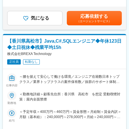
キル、面接結果等を考慮の上決定します。 ※通勤交通費は別途支
・機種のバージョンアップや、納品先からの要求等により、各種
【人物面】
給※年に1回（4月）に昇給査定実施※賞与有（会社規定有）※正社
部品の取り付けや、交換、エンジンの載せ変えなどの業務
≪他者の意見を素直に聞ける方≫様々な業界の方の転職相談に乗
員のみ～その他～■残業代全額支給・深夜手当・休日出勤手当（す
・評価や、部品交換の為、分解した製品を復元する業務
応募依頼する
るので、最初は分からないことが多いと思います。知らないこと
気になる
べて1分単位）■出張手当（国内出張日当：3,000円／海外出張日
（エージェントサービス）
を恐れずに聞くこと、人の意見を参考にして実践できる方が成長
当：4,000円）賃金はあくまでも目安の金額であり、選考を通じて
※派遣先となる企業は、世界でも有数の建機・クレーンメーカーで
しやすい環境です！
上下する可能性があります。月給(月額)は固定手当を含めた表記で
す。同社ならではの製品や技術力を保有しており、スケール感を
す。
感じながら業務に従事することが可能です。
■当社の魅力：
【香川県高松市】Java,C#,SQLエンジニア◆年休123日
（1）社風：入社歴関係なく活躍可能で役職者のうち20代が
■モデル年収：※23歳入社のモデル・あくまで一例です。
◆土日祝休◆残業平均15h
60.2％！互いを称賛する文化があり、風通し◎
3年目：400～420万
株式会社BREXA Technology
（2）制度:フェアでクリア/ガラス張りの評価制度/全社の約7割が
5年目：440～460万
昇給(2025年4月時点)
8年目：550～570万
正社員
転勤なし
（3）働き方：年間休日123日・育休復帰率95.8％(2024年度)で長
17年目：890～910万
期的に働ける環境
～腰を据えて安心して働ける環境／エンジニア在籍数日本トップ
■当社の特徴：
クラス／業界トップクラスの案件保有数／抜群のサポート体制で
・働きながらスキルアップ！ご自身の頑張りが給与に反映される
仕事内容
キャリアアップが可能～
新人事制度が始まります：
社内でオンラインスクールを開校し、単位を取得する事でグレー
＜勤務地詳細＞顧客先住所：香川県 高松市 を想定 受動喫煙対
■業務内容：
ドの昇格、給与の昇給が出来る制度を2023年4月に導入します。
策：屋内全面禁煙
JavaもしくはC#での詳細設計経験、Oracle SQLでの業務経験を
受講も就業時間と判断するため給料が発生しながら自己学習が出
勤務地
お持ちの方を対象に、案件確約型の採用を行います。
来る新しい制度となります。
＜予定年収＞400万円～460万円＜賃金形態＞月給制＜賃金内訳＞
入社後すぐに、スキルにマッチしたプロジェクトに参画いただけ
・手厚い福利厚生：配属先への勤務に伴う引っ越し費用に関して
月額（基本給）：240,000円～278,000円＜月給＞240,000円～
ます。
は、会社が全額負担します。家賃補助の金額に関して、6万円（家
給与
278,000円＜昇給有無＞有＜残業手当＞有＜給与補足＞■昇給年1
また、高松市への通勤圏内に県外から転居される場合、引越し費
賃＋共益費）の物件を上限として半分を支給いたします。他にも
回（4月）■賞与年2回（7月・12月）■残業手当：実労働分（1分単
用を会社が負担し、ご希望に応じて社宅も利用いただけます。