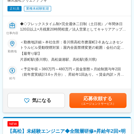
株式会社クリエアナブキ
＜トレンド技術研修＞
全社員にDX向けの研修を受講いただいています。知識度合いに合
正社員
業種未経験歓迎
わせて、DXとは？という初歩的なところ～AI、AWSなどのトレン
ド技術に関わる研修までご用意しています。若手社員からベテラ
ン社員までご経験を問わず研修を受けることが可能です。
◆◇フレックスタイム制×完全週休二日制（土日祝）／年間休日
＜豊富な研修制度＞
120日以上×月残業20時間程度／法人営業としてキャリアアップし
仕事内容
個人に任せきりではなく、エンジニア・エリア同士、横のつなが
ながらワークライフバランスも実現可能◇◆
りもございます。エンジニア主導での研修も行われています。ま
＜勤務地詳細＞本社住所：香川県高松市磨屋町2-8 あなぶきセン
た、各専門ごとの技術研修から、人間力研修まで、業界トップク
■業務概要
トラルビル受動喫煙対策：屋内全面禁煙変更の範囲：会社の定め
ラスのグループ研修体制を整えています。「研修回数：631回／
企業向けに、当社のBPO（ビジネス・プロセス・アウトソーシン
勤務地
る事業所
【最寄り駅】
年」「研修制度を有効活用しているエンジニア：延べ6,762名」な
グ）サービスを提案する法人営業職です。企業の業務効率化や生
片原町駅(香川県)、高松築港駅、高松駅(香川県)
ど、他社とは比べ物にならないレベルでの研修を受けることがで
産性向上、コスト削減などの課題解決に向けて提案を行います。
きます。その結果が、「離職率：6.1%（製造業平均約11％）」
受託した業務は当社のBPOセンターで運営しており、人材サービ
＜予定年収＞380万円～480万円＜賃金形態＞月給制賞与年2回
「勤続16年以上のエンジニア：約1500名」という実績に表れてい
ス会社ならではのノウハウを活かしながら、企業の業務課題解決
（前年度実績計3.6ヶ月分）、昇給年1回あり。＜賃金内訳＞月額
ます。
を支援します。
給与
（基本給）：220,000円～280,000円＜月給＞220,000円～
280,000円＜昇給有無＞有＜残業手当＞有＜給与補足＞年収は時
変更の範囲：会社の定める業務
■業務詳細
間外勤務20時間／月の場合の目安です。賃金はあくまでも目安の
・1日3～4件程度の顧客訪問
金額であり、選考を通じて上下する可能性があります。月給(月額)
応募依頼する
・業務課題や人材課題のヒアリング
気になる
は固定手当を含めた表記です。
（エージェントサービス）
・BPOサービスの提案および業務設計
・見積作成、提案資料作成
・受注後のプロジェクト立ち上げ支援
・BPOセンター運営担当との連携
NEW
・既存顧客へのフォローおよび追加提案
【高松】未経験エンジニア◆全階層研修×昇給年2回×明