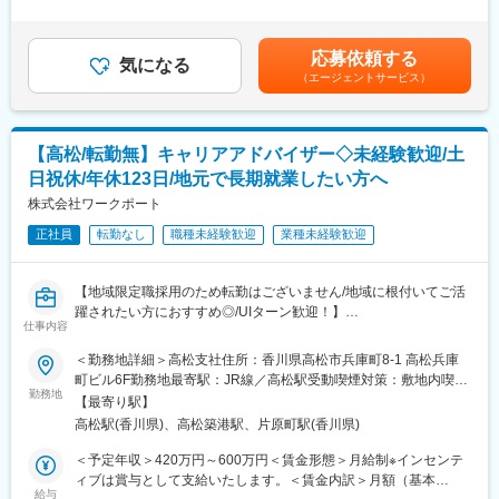
より体制を強化したいと考えており、本ポジションの募集に至り
あり、U・Iターン支援ありなど
はあくまでも目安の金額であり、選考を通じて上下する可能性が
ました。
あります。■賞与：6月、12月支給※平均6.0ヶ月（2023年度実績）
■業務内容：
■充実した教育制度／入社後のフォロー体制充実：
■昇給：年1回（4月）賃金はあくまでも目安の金額であり、選考
応募依頼する
・関連業界におけるネットワークの構築とニーズのヒアリング
気になる
◇人事育成制度…等級制度の定義と連動したカリキュラム体型の
を通じて上下する可能性があります。月給(月額)は固定手当を含め
（エージェントサービス）
・新規事業（製品）の探索、マーケティング／事業化推進
導入
た表記です。
【事業テーマ例】
◇キャリアサポート制度…定期的にカジュアル形式な面談を行う
・農業、水産分野の新規テーマ探索、事業化推進・実行
ことでストレスレベルを把握するとともに必要に応じて関連部署
・基板製造に関する電子材料の新規テーマ探索、事業化推進・実
と連携し環境を改善
【高松/転勤無】キャリアアドバイザー◇未経験歓迎/土
行
◇人事考課制度…目標達成を適性に処遇へ反映されることを有能
日祝休/年休123日/地元で長期就業したい方へ
・建材製品の新規テーマ探索、事業化推進・実行
感を高め、自立できる人財を育成できる制度
■当社での働き方：
株式会社ワークポート
◇年間休日124日、有給取得率77.2％と、非常に働きやすい環境
変更の範囲：会社の定める業務
正社員
転勤なし
職種未経験歓迎
業種未経験歓迎
です。
◇男性の育児休業取得率69％、女性の育児休業取得率は100％
と、働き続けられる環境も整っております。
【地域限定職採用のため転勤はございません/地域に根付いてご活
■配属部署：
躍されたい方におすすめ◎/UIターン歓迎！】
四国化成ホールディングス株式会社 新規事業部に配属されます
仕事内容
※ワークポートに関する情報はこちら≪https://linktr.ee/workport≫
（四国化成ホールディングスは事業会社3社からの出向者で構成さ
＜勤務地詳細＞高松支社住所：香川県高松市兵庫町8-1 高松兵庫
れています）。
■業務内容：
町ビル6F勤務地最寄駅：JR線／高松駅受動喫煙対策：敷地内喫煙
採用は四国化成コーポレートサービス株式会社での雇用となり、
人材紹介会社の中で国内外に圧倒的な拠点数を誇る当社におい
勤務地
可能場所あり
四国化成ホールディングス株式会社に出向となります。
【最寄り駅】
て、個人営業(求職者への転職活動サポート)業務をお任せします。
◇新規事業部のメンバー構成
高松駅(香川県)、高松築港駅、片原町駅(香川県)
部長1名、メンバー6名（30代4名・40代2名：男性5名・女性1
■業務詳細：
＜予定年収＞420万円～600万円＜賃金形態＞月給制※インセンテ
名）が在籍しており、バックグラウンドは営業3名、技術3名、事
キャリアビジョンのヒアリング、応募書類の添削、希望条件確認
ィブは賞与として支給いたします。＜賃金内訳＞月額（基本
務1名です。
や面接対策など、転職活動のあらゆる不安を解消。
給与