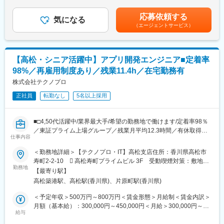
す。顧客企業800社以上と取引があり、業界も通信・製造・金
ているため、年間では約180日が休みとなります。
■女性も活躍できる！
（規定による）賃金はあくまでも目安の金額であり、選考を通じ
融・流通・医療・公共・教育機関等と幅広いため、多彩なプロジ
建設業界＝力仕事をイメージされる方も多いかと思います。お任
て上下する可能性があります。月給(月額)は固定手当を含めた表記
応募依頼する
ェクト案件を通じて、自身の希望に合ったスキル構築・キャリア
■キャリアステップ：
気になる
せする業務は現場の施工状況の管理になるため、力仕事はありま
です。
（エージェントサービス）
パスを実現させるチャンスが豊富です。
各設備のプロフェッショナルを目指せます。各種資格取得も可能
せん。
なお仕事です！（資格手当もご用意 ※規定有り）ご希望によって
■就業環境：
は、建築系の施工管理やプラント施工管理を目指して頂くことも
変更の範囲：会社の定める業務
・自社研修センターにて100科目以上の研修プログラムを用意し
可能です。
【高松・シニア活躍中】アプリ開発エンジニア■定着率
ています。スキルアップのサポート体制が充実しています。
≪資格一例≫
98%／再雇用制度あり／残業11.4h／在宅勤務有
・全エンジニアに担当チームリーダーや担当営業が付き、希望と
・ボイラー整備士 ・ボイラー技士 ・危険物取扱主任者 ・消
現状のプロジェクトの合致度のチェック、残業時間をチェックし
株式会社テクノプロ
防設備士・電気工事士
ます。条件を満たさない顧客に改善を要求もし、エンジニアの就
・フォークリフト ・クレーン技能 など多数
正社員
転勤なし
5名以上採用
業環境の整備を徹底しています。
・取引先の働き方改革が進み、残業は月12.3hとなっており、短縮
■仕事の醍醐味：
傾向です。
・インフラへ携わることへの責任感
■□4,50代活躍中/業界最大手/希望の勤務地で働けます/定着率98％
・全国に拠点を設けており勤務地については比較的融通が利きや
・安定した職種、業界・国家資格の取得
／東証プライム上場グループ／残業月平均12.3時間／有休取得率
すい環境です。全国転勤はなく、希望地での就業が可能です。
・専門的な知識や技術の習得
仕事内容
約8割／ライフイベントにも柔軟に対応できます□■
●上流から下流まで幅広い案件あり
＜勤務地詳細＞【テクノプロ・IT】高松支店住所：香川県高松市
■評価制度／キャリアパスについて：
変更の範囲：会社の定める業務
●4,50代入社実績多数！リスキリングにも挑戦可能！
寿町2-2-10  高松寿町プライムビル 3F 受動喫煙対策：敷地内
・キャリアプランシートをもとに、次のステップに進むにはどう
●「東証プライム上場グループ×高い有給取得率×平均残業時間
勤務地
全面禁煙変更の範囲：会社の定める事業所（リモートワーク含
いったスキルが必要なのかを営業担当者や社内のアドバイザーと
【最寄り駅】
12.3時間」でWLBを実現
む）
面談し、計画的にキャリアアップ、スキルアップを目指すことが
高松築港駅、高松駅(香川県)、片原町駅(香川県)
可能です。
■職務内容：
＜予定年収＞500万円～800万円＜賃金形態＞月給制＜賃金内訳＞
・評価面談を1年に1度実施しており、目標に対する進捗度合いを
業務系システム開発の全体プロセス（コンサルティング、設計、
月額（基本給）：300,000円～450,000円＜月給＞300,000円～
自己評価と面談で確認し、その評価をもとに昇給額などが決定し
開発工程以上）又は、一部を、大手企業を中心とするクライアン
給与
450,000円＜昇給有無＞有＜残業手当＞有＜給与補足＞■昇給年1
ます。
ト向けに提供します。IT領域でも顧客企業800社以上と取引があ