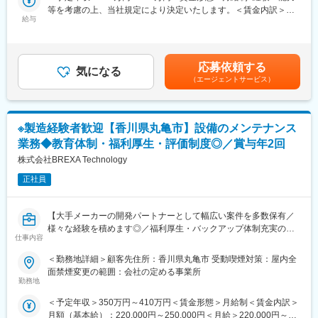
■業務詳細：
主たる取引先である日本最大の造船会社グループとの強固なパー
等を考慮の上、当社規定により決定いたします。＜賃金内訳＞月
【短期】社内業務効率化に関する企画立案と推進
給与
トナーシップを基盤に、安定した経営を続けています。総合造船
額（基本給）：360,000円～460,000円＜月給＞360,000円～
◇業務の棚卸、可視化、課題抽出
業務を核としながら、国際貿易やグリーンエネルギー事業など多
460,000円＜昇給有無＞有＜残業手当＞有＜給与補足＞■昇給：年
◇改善策の検討(ツール改善、AI活用、システム化の検討、開発必
角的な事業展開も同社の強みです。
1回(4月)■賞与：年2回 ※前年度実績：計3ヶ月分賃金はあくまでも
要性の検討など)
「Borderlessの未来へ挑戦する姿」をコンセプトに、青い海を超
目安の金額であり、選考を通じて上下する可能性があります。月
応募依頼する
◇施策実施(外部連携、社員へのレクチャー)など
気になる
えて人と企業がチャレンジし、成長する未来を目指しています。
給(月額)は固定手当を含めた表記です。
（エージェントサービス）
同社のコーポレートカラーである“青”が象徴するように、情熱を持
【中長期】構築システムの保守・運用、IT周りの管理
って共に挑戦し続ける仲間を求めています。変化を恐れず、未来
◇社内システムの維持管理など、システム保守・運用
を切り拓く意欲のある方が活躍できる舞台が用意されています。
◇社内のヘルプデスク業務、パソコン、周辺機器の管理 など
※製造経験者歓迎【香川県丸亀市】設備のメンテナンス
※本件は内閣府主導の地方創生事業の一環である先導的人材マッチ
業務◆教育体制・福利厚生・評価制度◎／賞与年2回
■ミッション：
ング事業に基づく求人でございます。
＜DX推進プロジェクトの完遂＞が最重要ミッションとなります。
株式会社BREXA Technology
現在は立ち上げフェーズのため、企画段階から参画し、構想を具
変更の範囲：会社の定める業務
正社員
体化していく役割です。
■業務の魅力：
【大手メーカーの開発パートナーとして幅広い案件を多数保有／
・SIer経験を活かし、提案止まりではなく実行・定着まで関与で
様々な経験を積めます◎／福利厚生・バックアップ体制充実の中
きる
仕事内容
でキャリアアップが可能／アウトソーシンググループで安定性抜
・DXを内製で推進し、成果を自社に蓄積できる
群】
＜勤務地詳細＞顧客先住所：香川県丸亀市 受動喫煙対策：屋内全
・全社業務に影響する改善を主導し、自身の介在価値を実感でき
面禁煙変更の範囲：会社の定める事業所
る
■業務内容：
勤務地
工場内の設備のメンテナンスをお任せいたします。
■働く環境：
＜予定年収＞350万円～410万円＜賃金形態＞月給制＜賃金内訳＞
◎本社勤務で転勤なし
月額（基本給）：220,000円～250,000円＜月給＞220,000円～