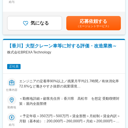
■業務詳細：
給与
給）：198,000円～263,150円固定残業手当/月：62,000円～
◇RA：リクルーティングアドバイザー◇
95,350円（固定残業時間45時間0分/月）超過した時間外労働の残
経営者、人事に対して採用戦略を提案。人材要件ヒアリング、ベ
業手当は追加支給＜月給＞260,000円～358,500円（一律手当を含
ストマッチな人材紹介、面接調整等採用成功に向けたコンサルテ
む）＜昇給有無＞有＜残業手当＞有＜給与補足＞※上記年収は（月
応募依頼する
ィング全般
気になる
給×14か月）＋インセンティブ込想定※インセンティブ年間支給額
（エージェントサービス）
例：153万円（上位5名平均/2024年度実績）■昇給：年2回／■賞
※ご経験・希望によっては、下記をお任せする可能性もあります。
与：年4回）※業績により別途決算賞与■モデル年収：540万円 3年
◇CA：キャリアアドバイザー◇
目 27歳(メンバー)(基本給33万円+インセンティブ)賃金はあくまで
キャリアビジョンのヒアリング、応募書類の添削、希望条件確認
も目安の金額であり、選考を通じて上下する可能性があります。
【香川】大型クレーン車等に対する評価・改造業務～
や面接対策など、転職活動のあらゆる不安を解消。
月給(月額)は固定手当を含めた表記です。
株式会社BREXA Technology
■地域限定職について：
試用期間終了後に下記から選択いただきます（その後1年に1度確
正社員
認有）。
・全国(転居を伴う転勤の可能性がある)
・地域(転居を伴う転勤の可能性が無い)
エンジニアの定着率90%以上／残業月平均21.7時間／有休消化率
※全社平均では約8割が地域限定職を選択しています。
72.6%など働きやすさ抜群の就業環境
地元や就業地で安定した生活基盤を維持でき、また、地域特有の
仕事内容
ニーズも的確に把握することができ、地域貢献度も実感すること
■業務内容：
＜勤務地詳細＞顧客先住所：香川県 高松市 を想定 受動喫煙対
が可能です。
派遣先企業にて、大型クレーン車などに対する評価・改造業務を
策：屋内全面禁煙
UIターンでの就業も歓迎しておりますので、ご自身の培ったスキ
ご担当いただきます。具体的な業務は以下の通りです。
勤務地
ルを地元に還元したい方におすすめです。
・マニュアルに添って操作を行い、動作に異常がないか確認する
＜予定年収＞350万円～500万円＜賃金形態＞月給制＜賃金内訳＞
業務。
◇◆中途入社者多数！◆◇
月額（基本給）：200,000円～260,000円＜月給＞200,000円～
・製品がスペック通りの性能を満たしているか確認する業務
・入社者事例：携帯販売・ブライダル経験者等、業界職種問わず
給与
260,000円＜昇給有無＞有＜残業手当＞有＜給与補足＞※経験、ス
（クレーンの耐荷重試験など）