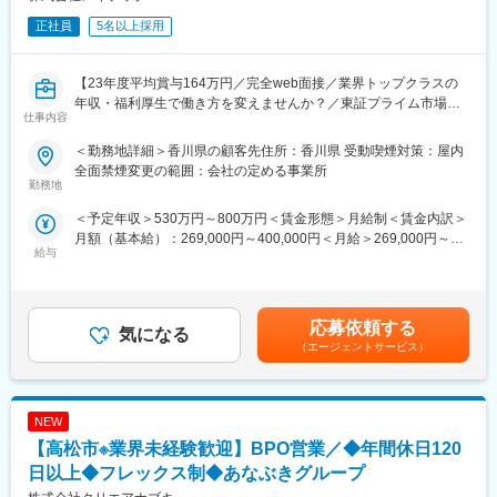
正社員
5名以上採用
【23年度平均賞与164万円／完全web面接／業界トップクラスの
年収・福利厚生で働き方を変えませんか？／東証プライム市場上
仕事内容
場グループ】
＜勤務地詳細＞香川県の顧客先住所：香川県 受動喫煙対策：屋内
日本を代表する大手・中堅メーカーなど幅広い顧客先において、
全面禁煙変更の範囲：会社の定める事業所
設備設計、設備立ち上げ、設備導入などの生産技術に携わるをご
勤務地
経験に合わせてお任せしていきます。スマートファクトリーの需
＜予定年収＞530万円～800万円＜賃金形態＞月給制＜賃金内訳＞
要が高まり、引き合いも非常に多くなっていますので、最先端の
月額（基本給）：269,000円～400,000円＜月給＞269,000円～
技術に携わることができます。
給与
400,000円＜昇給有無＞有＜残業手当＞有＜給与補足＞※能力・経
チームや会社単位での頼れるフォローも充実しており、心強い環
験・年齢等を配慮の上、同社規定により決定します。■入社事例：
境が整っています。※顧客例：三菱重工業、デンソー、ソニーセミ
手当込33歳 前職：自動車部品メーカー 400万 ⇒ 提示年収557
コンダクタソリューションズ、トヨタ自動車、ニコン、デンソー
万38歳 前職：技術者派遣 420万 ⇒ 提示年収611万44
テン、キヤノン、日本製鉄、SUBARU(敬称略)
応募依頼する
気になる
歳 前職：農業機械メーカー 560万 ⇒ 提示年収751万賃金は
（エージェントサービス）
あくまでも目安の金額であり、選考を通じて上下する可能性があ
■勤務地補足：
ります。月給(月額)は固定手当を含めた表記です。
・スキルに応じて「勤務地確約」いたします。
・持ち家率は40代「56％超」
NEW
・入社後、U/Iターンも可能です
・家族手当、単身赴任手当など福利厚生充実
【高松市※業界未経験歓迎】BPO営業／◆年間休日120
日以上◆フレックス制◆あなぶきグループ
■研修体制：