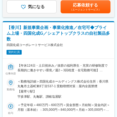
・大手金融メーカーの顧客管理システムの設計構築
・充実の福利厚生：
考を通じて上下する可能性があります。月給(月額)は固定手当を含
応募依頼する
・官公庁（自治体）系の各種システム開発
交通費支給あり、資格取得支援・手当あり、寮・社宅・住宅手当
気になる
めた表記です。
（エージェントサービス）
・生産管理システムの設計開発
あり、U・Iターン支援ありなど
・遊戯機器関連システムの開発
■充実した教育制度／入社後のフォロー体制充実：
【業務内容例】
◇人事育成制度…等級制度の定義と連動したカリキュラム体型の
【香川】新規事業企画・事業化推進／在宅可◆プライ
・ユーザへのヒアリング
導入
ム上場・四国化成G／シェアトップクラスの自社製品多
・システム要件整理
◇キャリアサポート制度…定期的にカジュアル形式な面談を行う
数
・要件定義書の作成
ことでストレスレベルを把握するとともに必要に応じて関連部署
・基本設計、詳細設計（各種ドキュメント作成）
と連携し環境を改善
四国化成コーポレートサービス株式会社
・マネジメント
◇人事考課制度…目標達成を適性に処遇へ反映されることを有能
契約社員
感を高め、自立できる人財を育成できる制度
■入社後スケジュール：
（1）入社後1～3日間：導入研修
【年休124日・土日祝休み／抜群の福利厚生・充実の研修制度で
全社員共通の研修です。会社が目指している方向性はもちろん、
長期的に働きやすい環境／週2～3回程度・在宅勤務可能】
ビジネスマナーや情報セキュリティ研修も行いますので、
仕事内容
■募集背景：
就業後の想像をしていただくことができます。
四国化成グループは長期ビジョン「Challenge 1000」で目指す姿
（2）配属が決まり次第、現場での業務にあたっていただきます。
＜勤務地詳細＞四国化成ホールディングス株式会社住所：香川県
として、「独創力で、"一歩先行く提案"型企業へ」を掲げ、財務目
丸亀市土器町東8丁目537-1 受動喫煙対策：屋内全面禁煙
標として売上高1,000億円、営業利益150億円、ROE10％以上を設
勤務地
■職場環境・魅力：
【最寄り駅】
定しました。これら飛躍的な成長を実現するためには、化学品、
・別途、賞与年2回、時間外手当（1分単位）、各種手当（家族、
宇多津駅、丸亀駅、讃岐塩屋駅
建材事業に続く新しい事業の創出が不可欠です。また継続的な事
赴任等）が支給
業創出に向けた体制整備も必要となります。新事業開発に注力し
・スキル・経験年数・年齢等も考慮し、話し合いの上で決定
＜予定年収＞480万円～600万円＜賃金形態＞月給制＜賃金内訳＞
ていくにあたり、社内リソースだけでなく、様々なスキルや知見
・充実の福利厚生：
月額（基本給）：305,000円～840,000円＜月給＞305,000円～
を持った社外の経験者を迎えることで、新しい視点を取り込み、
給与
交通費支給あり、資格取得支援・手当あり、寮・社宅・住宅手当
840,000円＜昇給有無＞有＜残業手当＞有＜給与補足＞予定年収