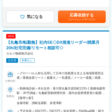
◇改善策の検討(ツール改善、AI活用、システム化の検討、開発必
360,000円＜昇給有無＞有＜残業手当＞有＜給与補足＞■昇給：年
■仕事の決定方法
要性の検討など)
1回(4月)■賞与：年2回 ※前年度実績：計3ヶ月分賃金はあくまでも
メイテックの受注（仕事）情報とエンジニア社員の職歴・スキ
◇施策実施(外部連携、社員へのレクチャー)など
目安の金額であり、選考を通じて上下する可能性があります。月
応募依頼する
ル・研修情報はすべてベストマッチングシステム（BMS）という
気になる
給(月額)は固定手当を含めた表記です。
社内システムで管理されています。エンジニア社員は最低月1回当
（エージェントサービス）
【中長期】構築システムの保守・運用、IT周りの管理
システムに自身のスキル情報を更新します。このシステムを元
◇社内システムの維持管理など、システム保守・運用
に、営業・技術マネージャーを交えて仕事を決定します。
◇社内のヘルプデスク業務、パソコン、周辺機器の管理 など
NEW
変更の範囲：会社の定める業務
■ミッション：
【丸亀市/転勤無】社内SE◇DX推進リーダー/残業月
＜DX推進プロジェクトの完遂＞が最重要ミッションとなります。
現在は立ち上げフェーズのため、企画段階から参画し、構想を具
20h/社宅完備/リモート相談可◇
体化していく役割です。
カセイ物産株式会社
正社員
転勤なし
■業務の魅力：
・学校で学んだIT知識を、実務の改善企画に活かせる
・DXの初期フェーズから関わり、仕組みづくりに参加できる
～グローバル人材を活用して日本の造船業を支える地域密着型企
・企画から運用まで関わることで、ITスキルを幅広く伸ばせる
業／業務改善リード／裁量大／一気通貫／メーカー基盤／残業月
仕事内容
20h／独身寮無料・社宅完備／リモート相談可～
■働く環境：
■業務概要：
◎本社勤務で転勤なし
＜勤務地詳細＞本社住所：香川県丸亀市原田町2255-1 勤務地最寄
SIerやソフト会社で培った上流志向・推進力を、自社DXで発揮で
◎リモートワーク相談可
駅：JR予讃線／丸亀駅受動喫煙対策：屋内全面禁煙変更の範囲：
きるポジション。企画から実行、そして運用まで一貫して担い、
勤務地
◎残業は月平均20時間程度
無
【最寄り駅】
グループDX推進プロジェクトのリーダーとしてご活躍いただきま
◎社宅あり
金蔵寺駅、讃岐塩屋駅、多度津駅
す。
■当社の特徴：
＜予定年収＞550万円～700万円＜賃金形態＞月給制※経験・能力