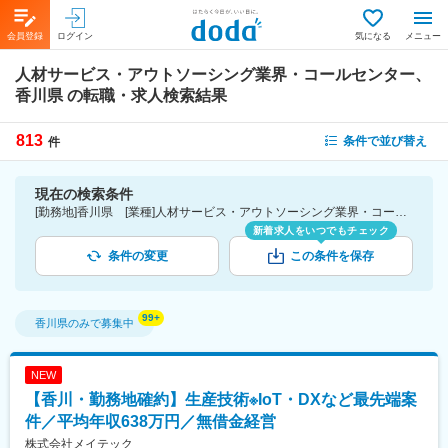
会員登録
ログイン
気になる
メニュー
人材サービス・アウトソーシング業界・コールセンター、
香川県
の転職・求人検索結果
813
条件で並び替え
件
現在の検索条件
[勤務地]香川県 [業種]人材サービス・アウトソーシング業界・コールセンター
新着求人をいつでもチェック
条件の変更
この条件を保存
香川県
のみで募集中
NEW
【香川・勤務地確約】生産技術※IoT・DXなど最先端案
件／平均年収638万円／無借金経営
株式会社メイテック