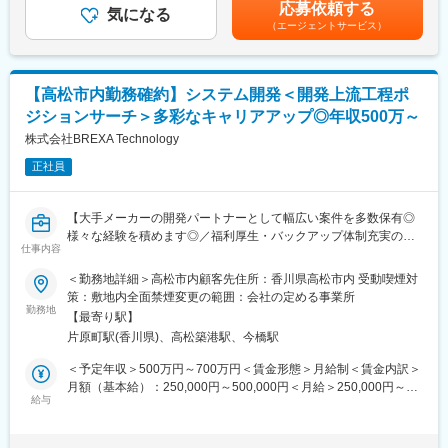
考を通じて上下する可能性があります。月給(月額)は固定手当を含
います。
応募依頼する
気になる
めた表記です。
【プロジェクト例】
■本配属後
（エージェントサービス）
・電力系企業向け、オープン系ネットワーク設計・構築・運用
・各事業所の課題や目的に合わせてマネジメント業務に専念頂き
・大手製造業でのクラウドサーバの運用改善～運用設計・セキュ
ます。
リティ製品導入に伴う検証・構築
※独り立ち後はリモート×出社も可
【高松市内勤務確約】システム開発＜開発上流工程ポ
・金融システムの業務サーバの設計・構築（Linux）
・大手電力会社システムリプレイス・インフラ・ミドルウェアの
【キャリアパス（例）】
ジションサーチ＞多彩なキャリアアップ◎年収500万～
設計構築～テスト・システム移行
・医療介護スタッフ（2週間程度の基礎研修必要資格取得、現場業
株式会社BREXA Technology
・生命保険会社・プラン追加・追加システムに伴うインフラ設計
務）
構築・データセンター内での構築・運用
正社員
・サービスリーダー（入社3カ月～※研修期間）
・AWS、Azureなどクラウド環境の構築、システム以降支援
・サービス提供責任者（入社半年／年収420～650万円）
・工業会社社内向けネットワーク構築、L2、L3スイッチ、ルータ
・サービスマネージャー（入社1年／年収560～700万円）
【大手メーカーの開発パートナーとして幅広い案件を多数保有◎
ー設定
・エリアマネージャー（入社1年～／年収700～800万円）
様々な経験を積めます◎／福利厚生・バックアップ体制充実の中
・ブロックマネージャー（年収800～900万円）
仕事内容
でキャリアアップが可能】
■入社後スケジュール：
・ゼネラルマネージャー（年収900～1200万円）
（1）入社後1～3日間：導入研修
＜勤務地詳細＞高松市内顧客先住所：香川県高松市内 受動喫煙対
■業務内容：
全社員共通の研修です。会社が目指している方向性はもちろん、
変更の範囲：会社の定める業務
策：敷地内全面禁煙変更の範囲：会社の定める事業所
開発言語を用いた各種システム開発業務に携わっていただきま
ビジネスマナーや情報セキュリティ研修も行いますので、
勤務地
【最寄り駅】
す。
就業後の想像をしていただくことができます。
片原町駅(香川県)、高松築港駅、今橋駅
（2）配属が決まり次第、現場での業務にあたっていただきます。
■業務詳細：
＜予定年収＞500万円～700万円＜賃金形態＞月給制＜賃金内訳＞
【プロジェクト例】
■職場環境・魅力：
月額（基本給）：250,000円～500,000円＜月給＞250,000円～
◇各種開発プロジェクト
・別途、賞与年2回、時間外手当（1分単位）、各種手当（家族、
給与
500,000円＜昇給有無＞有＜残業手当＞有＜給与補足＞※社会人経
・自動車メーカーの購買管理システムの開発
赴任等）が支給
験、面接結果等を考慮の上決定します。 ■昇給：年1回（4月）■賞
・原価管理システムの開発
・スキル・経験年数・年齢等も考慮し、話し合いの上で決定
与：年2回（7月、12月）賃金はあくまでも目安の金額であり、選