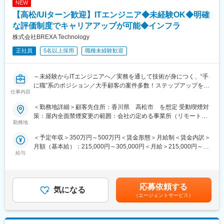
NEW
実感しやすい環境です。
◎チャレンジ精神があればいろいろな事ができる社風です。フレ
【高松/UIターン歓迎】ITエンジニア◆未経験OK◆明確
ックスタイム制度や在宅勤務制度（規定あり）もあり、フレキシ
ブルに働くことができる環境です。
な評価制度でキャリアアップが可能◆インフラ
◎マニュアル制作だけでなく、IT技術を融合させたマニュアル関
株式会社BREXA Technology
連事業を展開する新拠点です。立ち上げメンバーとして、そこで
正社員
5名以上採用
職種未経験歓迎
生まれる新しい事業の成長と拡大を味わうことができます。
自身の経験を活かし、新しいことにチャレンジしたいと考えるあ
なた。ひとつ上のステージを目指したいと考えるあなた。海・
～未経験からITエンジニアへ／実務を通して技術が身につく、“手
島・山に囲まれ、穏やかな気候の高松で、われわれとともにその
に職”系のポジション／大手顧客の案件多数！ステップアップを後
思いを実現しませんか。
仕事内容
押しする環境～
■会社の特徴：
＜勤務地詳細＞顧客先住所：香川県 高松市 を想定 受動喫煙対
■当ポジションの魅力：
ダイテックは1987年にマニュアル企画・制作の専門会社として誕
策：屋内全面禁煙変更の範囲：会社の定める事業所（リモートワ
（1）プロ講師による充実した入社時技術研修
勤務地
生しました。長く培ってきた技術をもとに、クライアントのビジ
ーク含む）
未経験の方が安心して現場に出られるよう、入社後2～3ヶ月の技
ネスモデルやニーズ、ありたい姿や業務課題を深く理解すること
＜予定年収＞350万円～500万円＜賃金形態＞月給制＜賃金内訳＞
術研修期間を設けています。ITの基礎知識から、業界構造、実践
に重きを置き、顧客に寄り添うサービスを提案・提供していま
月額（基本給）：215,000円～305,000円＜月給＞215,000円～
的な演習までを段階的に学習いただくカリキュラムとなっていま
す。
給与
305,000円＜昇給有無＞有＜残業手当＞有＜給与補足＞年齢、経
す。技術者育成に特化したグループ会社のプロ講師が基礎・応
験、能力など考慮の上決定します。昇給：年1回（4月）手当：時
用・演習を組み合わせた技術研修を担当する体制のため、自己流
変更の範囲：会社の定める業務
間外手当、家族、住宅、引越費用負担、資格取得祝金、帰省旅
に委ねたり、キャッチアップをご本人様に丸投げしたり、といっ
費、出張、赴任など賃金はあくまでも目安の金額であり、選考を
た心配はありません。
応募依頼する
気になる
通じて上下する可能性があります。月給(月額)は固定手当を含めた
（エージェントサービス）
表記です。
（2）エンジニアを一人にしない3名体制のフォロー
配属後は【所属チームリーダー・営業担当・専任サポート担当】
の3名体制により、継続的なフォローを実施しています。定期的に