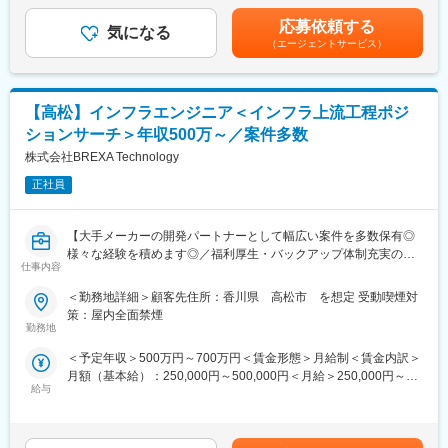
含む）＜昇給有無＞有＜残業手当＞有＜給与補足＞■年1回の査定
【業務内容】
・構築や設計以上の案件も複数あるため、ご経験を積んでいくこ
有■賞与：年2回※前職給与を考慮※経験・スキル・スタートポジシ
・部門の運営、売上管理
応募依頼する
とで上流工程に挑戦できたり、チームリーダーなどのマネジメン
気になる
ョンにおいて異なる※評価により昇格・昇給あり※エリアにより地
・営業活動
（エージェントサービス）
ト、プロジェクト管理などにも挑戦することができる環境です。
域加算手当分が異なる※時間外手当は別途全額支給賃金はあくまで
・サービス提供管理・保守
も目安の金額であり、選考を通じて上下する可能性があります。
・ご利用者様やご家族へのヒアリング、サービス設計・立上げ
月給(月額)は固定手当を含めた表記です。
・ケアマネージャーや医療機関、福祉事業所、行政等との調整
【高松】インフラエンジニア＜インフラ上流工程ポジ
・スタッフの採用・指導・育成
・各種プロジェクトへの参加
ションサーチ＞年収500万～／案件多数
※担当エリアは選考時の希望を考慮の上、決定します。
株式会社BREXA Technology
【入社直後の流れ】
正社員
入社後は首都圏（東京・神奈川・埼玉）、福岡、大阪、兵庫のい
ずれかの事業所にて、6か月間のマネージャー養成研修を行いま
【大手メーカーの開発パートナーとして幅広い案件を多数保有◎
す。
様々な経験を積めます◎／福利厚生・バックアップ体制充実の中
■入社～1カ月目
仕事内容
でキャリアアップが可能】
・業界未経験者でもゼロから学ぶことができる基礎研修／必要資
格取得。なお、資格取得のための費用は当社負担となります。
＜勤務地詳細＞顧客先住所：香川県 高松市 を想定 受動喫煙対
■業務内容：
■1～3か月目
策：屋内全面禁煙
NW、サーバー等、インフラ要件定義・設計・構築業務に携わって
・OJTを受けながら日勤・夜勤両方の介護現場での業務をお任せ
勤務地
いただきます。
します。
＜予定年収＞500万円～700万円＜賃金形態＞月給制＜賃金内訳＞
※研修終了後は現場業務は無くなるため日勤のみ
月額（基本給）：250,000円～500,000円＜月給＞250,000円～
■業務詳細：
■3～6か月目
給与
500,000円＜昇給有無＞有＜残業手当＞有＜給与補足＞※社会人経
大手小売り業／不動産業／通信キャリアなど幅広い業界の顧客に
・マネージャー業務を学んでいただきます。ピープルマネジメン
験、面接結果等を考慮の上決定します。 ■昇給：年1回（4月）■賞
対してNW・サーバー等、インフラ要件定義・設計・構築業務に従
トだけでなく、売上管理や各事業所が目標を達成するための事業
与：年2回（7月、12月）賃金はあくまでも目安の金額であり、選
事頂きます。
所運営を行います。※上司がメンターとなり手厚いサポートがござ