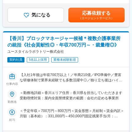
回、賞与年2回業績に応じて別途インセンティブ支給有別途インセ
・構築や設計以上の案件も複数あるため、ご経験を積んでいくこ
り、業界も通信・製造・金融・流通・医療・公共・教育機関等と
ンティブ支給有（業績による）賃金はあくまでも目安の金額であ
とで上流工程に挑戦できたり、チームリーダーなどのマネジメン
幅広い為、多彩なプロジェクト案件を通じて、ご自身の希望に合
り、選考を通じて上下する可能性があります。月給(月額)は固定手
ト、プロジェクト管理などにも挑戦することができる環境です。
応募依頼する
ったスキル構築・キャリアパスを実現させるチャンスがありま
気になる
当を含めた表記です。
（エージェントサービス）
す。
■就業環境：
・自社研修センターにて100科目以上の研修プログラムを用意し
【香川】ブロックマネージャー候補＊複数介護事業所
ています。スキルアップのサポート体制が充実しています。
の統括《社会貢献性◎・年収700万円～・裁量権◎》
・全エンジニアに担当チームリーダーや担当営業が付き、希望と
現状のプロジェクトの合致度のチェック、残業時間をチェックし
ユースタイルラボラトリー株式会社
ます。条件を満たさない顧客に改善を要求もし、エンジニアの就
契約社員
5名以上採用
業種未経験歓迎
業環境の整備を徹底しています。
・取引先の働き方改革が進み、残業は月12.3hとなっており、短縮
傾向です。
【入社1年後は年収700万以上！／年商210億／IPO準備中／豊富
・全国に拠点を設けており勤務地については比較的融通が利きや
な研修体制で業界未経験でも多数活躍中◎／独り立ち後はハイブ
すい環境です。全国転勤はなく、希望地での就業が可能です。
仕事内容
リッドワーク（リモート×出社）も可能】
＜勤務地詳細＞香川エリア住所：香川県を担当していただきます
■評価制度／キャリアパスについて：
重度障害のある方や高齢者の方等に医療的ケアサービスを行う訪
受動喫煙対策：屋内全面禁煙変更の範囲：会社の定める事業所
・キャリアプランシートをもとに、次のステップに進むにはどう
問介護事業を提供する当社にて、複数の都道府県を束ねたブロッ
勤務地
いったスキルが必要なのかを営業担当者や社内のアドバイザーと
クの運営と責任売り上げの管理業務をお任せするブロックマネー
面談し、計画的にキャリアアップ、スキルアップを目指すことが
＜予定年収＞700万円～800万円＜賃金形態＞月給制＜賃金内訳＞
ジャー候補を募集します。
可能です。
月額（基本給）：331,000円～450,000円固定残業手当/月：
★下記インタビューをぜひご覧ください！
・評価面談1年に1度実施しており、目標に対する進捗度合いを自
給与
120,000円（固定残業時間45時間0分/月）超過した時間外労働の
https://eustylelab.co.jp/features/vol1
己評価と面談で確認し、その評価をもとに昇給額などが決定しま
残業手当は追加支給＜月給＞451,000円～570,000円（一律手当を
す。