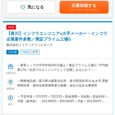
解決を推進いただける方を募集します。
■働く環境：
目安の金額であり、選考を通じて上下する可能性があります。月
応募依頼する
気になる
◎本社勤務で転勤なし
給(月額)は固定手当を含めた表記です。
（エージェントサービス）
■業務詳細：
◎残業は月平均10時間程度
◇人的資本経営の観点からの就業規則・各種規程の整備、人事異
◎社宅あり
動等の対応
◎転勤なしで地域に根差して働ける環境
◇人事評価制度・等級制度・報酬制度の運用および見直し
NEW
◇人事担当スタッフ(12名)の指導・育成・業務進捗管理
※本件は内閣府主導の地方創生事業の一環である先導的人材マッチ
【香川】インフラエンジニア※大手メーカー・インフラ
◇勤怠管理、給与計算・社会保険、労務トラブル対応等のマネジ
ング事業に基づく求人でございます。
メント
企業案件多数／東証プライム上場G
◇採用活動や人員計画策定、人材教育など
変更の範囲：会社の定める業務
株式会社メイテックフィルダーズ
正社員
5名以上採用
■業務の魅力：
・社員数増加に伴う組織変革期の人事課題に携われる
・評価制度や社内制度の整備、改善推進に関与できる
～業界トップの平均年収600万越え／東証プライム上場G／平均残
・課長補佐として現場と連携しながら主体的に施策を進められる
業17H／生涯プロエンジニアとして活躍しませんか？～
・運用中心ではなく、課題解決や仕組みづくりに挑戦できる
仕事内容
■魅力点
■働く環境：
＜勤務地詳細＞香川県の顧客先住所：香川県高松市/さぬき市 受動
◎東証プライム上場の業界圧倒的No.1／殆どの方が現年収を上回
◎本社勤務で転勤なし
喫煙対策：屋内全面禁煙変更の範囲：会社の定める事業所
って入社してます◎
勤務地
◎残業は月平均10時間程度
◎メーカー案件多数／モノ×AIのエンジニア／日本のモノづくり、
◎社宅あり
＜予定年収＞370万円～720万円＜賃金形態＞月給制＜賃金内訳＞
上流工程に携わるチャンス
◎転勤なしで地域に根差して働ける環境
月額（基本給）：203,900円～450,000円＜月給＞203,900円～
給与
450,000円＜昇給有無＞有＜残業手当＞有＜給与補足＞能力・経
■業務内容
■当社の特徴：
験・年齢等を考慮の上、同社規程により決定※モデル年収30歳
入社後は、ご本人のご経歴に合わせて、サーバー、ネットワーク
主たる取引先である日本最大の造船会社グループとの強固なパー