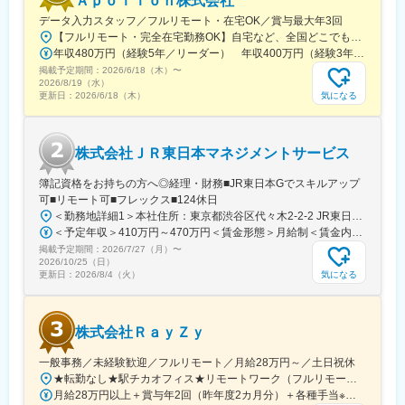
Ａｐｏｌｌｏｎ株式会社
希望のキャリアプラン実現に向けてキャリアアドバイザーが常駐
し、エンジニアのサポートを行います。
データ入力スタッフ／フルリモート・在宅OK／賞与最大年3回
【フルリモート・完全在宅勤務OK】自宅など、全国どこでもあなたが働きやすい場所で働けます★転居を伴う転勤なし★全国47都道府県どこからでも応募OK【本社】東京都新宿区山吹町130番地の15 茜ビル2-A＜アクセス＞有楽町線「江戸川橋駅」、東西線「東西線」より徒歩10分※受動喫煙対策：あり
■当社の特徴：
年収480万円（経験5年／リーダー） 年収400万円（経験3年／メンバー）
業界大手としての安定した経営基盤をもとに、各種手当や福利厚
掲載予定期間：
2026/6/18（木）
〜
生、働きやすい環境づくりなどに積極的に取り組んでいます。
2026/8/19（水）
気になる
更新日：
2026/6/18（木）
◎「より稼げるエンジニア」へ最短距離で目指せる教育制度
グループに在籍するエンジニア数は2万名を突破！
日本国内におけるエンジニア在籍数においてTOPクラスの実績を
誇るからこそ、その教育体制に手を抜くことは一切していませ
株式会社ＪＲ東日本マネジメントサービス
ん。
グループ会社に技術者育成に特化した教育会社も抱えており、グ
簿記資格をお持ちの方へ◎経理・財務■JR東日本Gでスキルアップ
ループ一丸でエンジニア教育に取り組んでおります。
可■リモート可■フレックス■124休日
＜勤務地詳細1＞本社住所：東京都渋谷区代々木2-2-2 JR東日本本社ビル9階受動喫煙対策：屋内全面禁煙＜勤務地詳細2＞東京都内オフィス住所：東京都23区内 受動喫煙対策：屋内全面禁煙変更の範囲：会社の定める事業所（リモートワーク含む）
＜予定年収＞410万円～470万円＜賃金形態＞月給制＜賃金内訳＞月額（基本給）：240,000円～250,000円＜月給＞240,000円～250,000円＜昇給有無＞有＜残業手当＞有＜給与補足＞※想定年収には残業月20Hも含めています■昇給：年1回■賞与：年2回(合計3.0ヶ月程度)※総合職：計6.0ヶ月程度■モデル年収総合職（課長）900万円総合職（マネージャー）630万円総合職（主任）520万円エリア（課員）410万円賃金はあくまでも目安の金額であり、選考を通じて上下する可能性があります。月給(月額)は固定手当を含めた表記です。
掲載予定期間：
2026/7/27（月）
〜
2026/10/25（日）
気になる
更新日：
2026/8/4（火）
株式会社ＲａｙＺｙ
一般事務／未経験歓迎／フルリモート／月給28万円～／土日祝休
★転勤なし★駅チカオフィス★リモートワーク（フルリモート相談可）※研修期間中・試用期間中はオフィス出社となります【本社】東京都渋谷区神宮前6-18-5鷹羽ビル7階◆最寄り駅：JR渋谷駅／徒歩約5分◆最寄り駅：東京メトロ千代田線・明治神宮前／徒歩約9分◆最寄り駅：JR原宿駅／徒歩約13分
月給28万円以上＋賞与年2回（昨年度2カ月分）＋各種手当※経験・能力等を考慮のうえ、決定いたします。