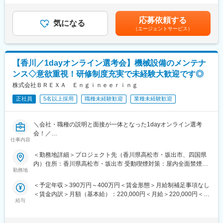
専属サポートも受けながらキャリアを積んでいただきます。
導入
万円／30代（建設業界5年目）550万円／30代（建設業界3年目）
（例：再開発エリアにおける商業施設の建設プロジェクト、イン
◇キャリアサポート制度…定期的にカジュアル形式な面談を行う
400万円／20代（建設業界1年目）賃金はあくまでも目安の金額で
フラ整備など）
ことでストレスレベルを把握するとともに必要に応じて関連部署
応募依頼する
気になる
あり、選考を通じて上下する可能性があります。月給(月額)は固定
と連携し環境を改善
（エージェントサービス）
手当を含めた表記です。
＜具体的な業務＞
◇人事考課制度…目標達成を適性に処遇へ反映されることを有能
◇現場管理業務
感を高め、自立できる人財を育成できる制度
・プロジェクトの進捗状況について職人の方へ確認
【香川／1dayオンライン選考会】機械設備のメンテナ
・進捗状況の写真撮影や撮影した写真の管理
・危険な場所がないかなどの見回り
ンス◇意欲重視！研修制度充実で未経験大歓迎です◎
・関係部署との朝礼の司会
株式会社ＢＲＥＸＡ Ｅｎｇｉｎｅｅｒｉｎｇ
◇事務業務
・従業員名簿の作成
正社員
5名以上採用
職種未経験歓迎
業種未経験歓迎
・スケジュール表の作成
・電話応対
＼会社・職種の説明と面接が一体となった1dayオンライン選考
そのほか、CADと呼ばれる専用ソフトを用いた図面の修正業務
会！／
（CADオペレーター業務）もあります。
仕事内容
～勤務地・働き方等、ご本人の希望を考慮◎／ゼロから手に職を
■入社後の流れ
＜勤務地詳細＞プロジェクト先（香川県高松市・坂出市、四国県
つけられる技術職／充実した研修制度で未経験者も多数活躍／
入社後はオンライン研修（約２週間）を受講いただきます。
内）住所：香川県高松市・坂出市 受動喫煙対策：屋内全面禁煙変
「技術を身に着けたい」「もっと稼ぎたい」「大きなプロジェク
（PCやインターネット環境が無い方は、無償貸与します。）
勤務地
更の範囲：会社の定める事業所
トに携わりたい」等のご要望にお応えします！～
研修を受けたのちに、最初はアシスタント（補助業務）からお仕
＜予定年収＞390万円～400万円＜賃金形態＞月給制補足事項なし
事を覚えていきます。
＜賃金内訳＞月額（基本給）：220,000円＜月給＞220,000円＜昇
■業務内容：
給与
給有無＞有＜残業手当＞有＜給与補足＞■賞与：有（年2回／※正
勤務エリア内の水処理施設・クリーンセンター・リサイクル施設
■1日の流れ ※配属先によって異なります。
社員）【年収例】400万円／30代・入社2年目／月給33万3,000円
などにおける環境プラントにて、機械設備の『点検・監視・メン
8時 朝礼
（建設業界2年目） 700万円／40代・入社5年目／月給58万3,000