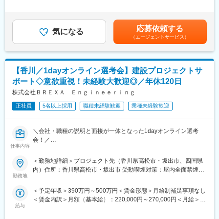
■業務詳細：
■職場環境・魅力：
験年数を考慮し話し合いの上、優遇します。■昇給：年1回（4
具体的には、ガス製造設備および関連設備の保守、点検、補修を
◇別途、賞与年2回、時間外手当（1分単位）、各種手当（家族、
月）■賞与：年2回（7月・12月）賃金はあくまでも目安の金額で
行います。一般工具を使用し、3交代制での勤務となります。OJT
赴任等）が支給
あり、選考を通じて上下する可能性があります。月給(月額)は固定
期間中は日勤のみですので、未経験の方も安心してスタートでき
◇スキル・経験年数・年齢等も考慮し、話し合いの上で決定
応募依頼する
気になる
手当を含めた表記です。
ます。
◇充実の福利厚生：交通費支給あり、資格取得支援・手当あり、
（エージェントサービス）
寮・社宅・住宅手当あり、U・Iターン支援ありなど
■働く環境：
◇勤務地は香川県で、出張はありません。
■充実した教育制度／入社後のフォロー体制充実：
【香川／1dayオンライン選考会】建設プロジェクトサ
◇勤務時間は3交代制です。
◇人事育成制度…等級制度の定義と連動したカリキュラム体型の
└日勤は平日8:00～16:30（休憩12:00～13:00）※実働7時間30分
導入
ポート◇意欲重視！未経験大歓迎◎／年休120日
└1勤は7:30～15:30（休憩12:00～13:00）※実働7時間
◇キャリアサポート制度…定期的にカジュアル形式な面談を行う
株式会社ＢＲＥＸＡ Ｅｎｇｉｎｅｅｒｉｎｇ
└2勤は15:30～23:30（休憩18:30～19:30）※実働7時間
ことでストレスレベルを把握するとともに必要に応じて関連部署
└3勤は23:30～7:30（休憩2:30～3:30）※実働7時間
正社員
5名以上採用
職種未経験歓迎
業種未経験歓迎
と連携し環境を改善
◇業界未経験でもしっかりとした研修制度が整っており、安心し
◇人事考課制度…目標達成を適性に処遇へ反映されることを有能
て働ける環境です。
感を高め、自立できる人財を育成できる制度
＼会社・職種の説明と面接が一体となった1dayオンライン選考
会！／
■職場環境・魅力：
変更の範囲：会社の定める業務
仕事内容
◇別途、賞与年2回、時間外手当（1分単位）、各種手当（家族、
～独自の充実した研修・資格サポート制度で未経験からでも安心
赴任等）が支給
＜勤務地詳細＞プロジェクト先（香川県高松市・坂出市、四国県
◎／年間休日120日＆週休2日でワークライフバランスも整う！～
◇スキル・経験年数・年齢等も考慮し、話し合いの上で決定
内）住所：香川県高松市・坂出市 受動喫煙対策：屋内全面禁煙変
◇充実の福利厚生：交通費支給あり、資格取得支援・手当あり、
勤務地
更の範囲：会社の定める事業所
■業務内容
寮・社宅・住宅手当あり、U・Iターン支援ありなど
＜予定年収＞390万円～500万円＜賃金形態＞月給制補足事項なし
建設総合職(施工管理職)として、建設やプラントに関する様々なプ
＜賃金内訳＞月額（基本給）：220,000円～270,000円＜月給＞
ロジェクトを担っていただきます。
■充実した教育制度／入社後のフォロー体制充実：
給与
220,000円～270,000円＜昇給有無＞無＜残業手当＞有＜給与補足
最初は補助的な内容からスタートし、その後サポート部門からの
◇人事育成制度…等級制度の定義と連動したカリキュラム体型の
＞※経験・スキルを考慮のうえ、当社規定にて決定【年収例】600