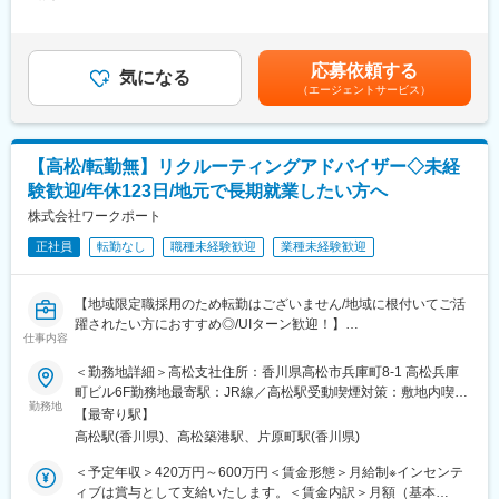
給）：198,000円～266,400円固定残業手当/月：62,000円～
■期待する役割：
※ご経験・希望によっては、リクルーティングアドバイザー(RA)を
95,350円（固定残業時間45時間0分/月）超過した時間外労働の残
組織体制の強化や、意欲のある社員が新しいことに挑戦しやすい
お任せする可能性もあります。
業手当は追加支給＜月給＞260,000円～361,750円（一律手当を含
運営体制の構築、ルールのブラッシュアップなどマネジメント能
む）＜昇給有無＞有＜残業手当＞有＜給与補足＞※上記年収は（月
力の発揮。
応募依頼する
■地域限定職について：
気になる
給×14か月）＋インセンティブ込想定※インセンティブ年間支給額
また、マーケティングやポテンシャルカスタマーとの新規コンタ
（エージェントサービス）
試用期間終了後に下記から選択いただきます（その後1年に1度確
例：153万円（上位5名平均/2024年度実績）■昇給：年2回／■賞
クトの獲得・商談を行い、新規テーマの事業性検証を行うととも
認有）。
与：年4回※業績により別途決算賞与■モデル年収：540万円 3年目
に、研究部門や営業部門と連携し事業化まで進めていただけるこ
・全国(転居を伴う転勤の可能性がある)
27歳(メンバー)(基本給33万円+インセンティブ)賃金はあくまでも
とを期待しております。
・地域(転居を伴う転勤の可能性が無い)
目安の金額であり、選考を通じて上下する可能性があります。月
【高松/転勤無】リクルーティングアドバイザー◇未経
※全社平均では約8割が地域限定職を選択しています。
給(月額)は固定手当を含めた表記です。
験歓迎/年休123日/地元で長期就業したい方へ
地元や就業地で安定した生活基盤を維持でき、また、地域特有の
ニーズも的確に把握することができ、地域貢献度も実感すること
株式会社ワークポート
が可能です。
正社員
転勤なし
職種未経験歓迎
業種未経験歓迎
UIターンでの就業も歓迎しておりますので、ご自身の培ったスキ
ルを地元に還元したい方におすすめです。
【地域限定職採用のため転勤はございません/地域に根付いてご活
◇◆中途入社者多数！◆◇
躍されたい方におすすめ◎/UIターン歓迎！】
・入社者事例：携帯販売・ブライダル経験者等、業界職種問わず
仕事内容
※ワークポートに関する情報はこちら≪https://linktr.ee/workport≫
＜勤務地詳細＞高松支社住所：香川県高松市兵庫町8-1 高松兵庫
【人物面】
■業務内容：
町ビル6F勤務地最寄駅：JR線／高松駅受動喫煙対策：敷地内喫煙
≪他者の意見を素直に聞ける方≫様々な業界の方の転職相談に乗
人材紹介会社の中で国内外に圧倒的な拠点数を誇る当社におい
勤務地
可能場所あり
るので、最初は分からないことが多いと思います。知らないこと
【最寄り駅】
て、個人営業(求職者への転職活動サポート)、法人営業(企業に対
を恐れずに聞くこと、人の意見を参考にして実践できる方が成長
高松駅(香川県)、高松築港駅、片原町駅(香川県)
して採用戦略の提案など採用活動支援)のいずれかの業務をお任せ
しやすい環境です！
します。
＜予定年収＞420万円～600万円＜賃金形態＞月給制※インセンテ
ィブは賞与として支給いたします。＜賃金内訳＞月額（基本