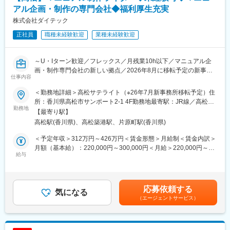
用・演習を組み合わせた技術研修を担当します。
ビスを通じた雇用創出や企業の人材課題解決に取り組んでいま
アル企画・制作の専門会社◆福利厚生充実
す。
株式会社ダイテック
■当ポジションの魅力：
ブランドスローガン「ひとに翼を。」のもと、企業・求職者・地
（1）営業体制・アサインの仕組み
域社会の発展に貢献しています。
正社員
職種未経験歓迎
業種未経験歓迎
当社の営業部門の特徴として、エンジニアの初期配属だけでな
く、ステップアップ配属の実現までが評価基準に組み込まれてい
変更の範囲：会社の定める業務
ます。事業部としても、ジュニア層・ミドル層のステップアップ
～U・Iターン歓迎／フレックス／月残業10h以下／マニュアル企
に目標値を設定し管理しているため、エンジニアのために“営業が
画・制作専門会社の新しい拠点／2026年8月に移転予定の新事務
仕事内容
しっかり動く”体制が整っています。
所勤務～
＜勤務地詳細＞高松サテライト（※26年7月新事務所移転予定）住
（2）工程UP・単価UPを目指せる独自研修
■業務内容：
所：香川県高松市サンポート2-1 4F勤務地最寄駅：JR線／高松駅
現場評価+資格取得による通常のステップアップの他に、ステップ
2026年8月に開設予定のオフィスで、マニュアル制作に関する業
勤務地
受動喫煙対策：その他（屋外喫煙場あり）変更の範囲：会社の定
【最寄り駅】
アップに特化した「Be-Pro研修（リスキリング）」をご用意して
務に携わっていただきます。
める事業所
高松駅(香川県)、高松築港駅、片原町駅(香川県)
います。Be-Pro研修とは、システム開発やネットワーク・サーバ
マニュアル制作業務製品の仕様書や技術情報をもとに、マニュア
構築など目指すステップアップの方向性に応じたカリキュラムを
ル制作をします。
＜予定年収＞312万円～426万円＜賃金形態＞月給制＜賃金内訳＞
配属案件から離れて、2-3ヶ月間集中受講いただける選抜型の「現
・クライアントとの打合せ、情報収集、取材
月額（基本給）：220,000円～300,000円＜月給＞220,000円～
場のプロジェクトを意識した研修」です。エントリーに営業許可
・資料確認、原稿作成（テクニカルライティング など）
給与
300,000円＜昇給有無＞有＜残業手当＞有＜給与補足＞■経験やス
は不要という特徴があります。
・テクニカルイラストの作成および作成指示
キルを考慮して決定します。■上記は年間賞与含む（過去実績2.2
・データ編集（DTCソフト・客先指定ソフトを使用）
ヶ月分）※残業代別賃金はあくまでも目安の金額であり、選考を通
（3）2023年に刷新された最新の評価制度
※必要な装置知識や、業務の流れはしっかりと教育しますのでご安
じて上下する可能性があります。月給(月額)は固定手当を含めた表
応募依頼する
グレードとポイントから昇給額を算出する定量的な評価制度とな
心ください。未経験の場合でも、制作アシスタントとしてスター
気になる
記です。
っており、グレードアップやポイント獲得の規定等、評価制度の
（エージェントサービス）
トいただけます。
詳細は社内WEB掲示板で公開されており、透明性と納得感が高い
※2026年8月に新事務所へ移転予定（高松市中心部周辺）
ことも特徴です。昇給査定は年2回と、資格取得等の学習を含め
て、評価がより早く給与に反映されるようになったため、成長を
■働く環境：