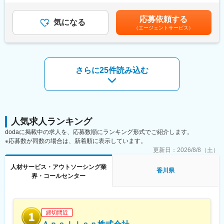
資格取得支援制度、研修費用割引制度が整っております。
位で支給）賃金はあくまでも目安の金額であり、選考を通じて上
※社宅利用時は月3万円（家族世帯の場合4万円）の家賃補助あり
下する可能性があります。月給(月額)は固定手当を含めた表記で
応募依頼する
気になる
す。
■参画予定案件について：
（エージェントサービス）
（1）大手電力会社様のお客様（一般法人・公共団体）向けの配送
電システムの開発
・製造、結合テスト、単体テスト、仕様書の修正、既存システム
の機能追加などの業務
さらに25件読み込む
（2）大手電力会社様のお客様（一般法人・公共団体）の環境に応
じたインフラサーバーとネットワークの提案・見積もり、設計、
構築、図面作成の一連の業務
■当社の魅力：
◎明確な評価制度
人気求人ランキング
目で見てわかる、可視化された評価制度により明確に目標を定め
dodaに掲載中の求人を、応募数順にランキング形式でご紹介します。
て、給与アップやスキルアップを目指せる仕組みがあります。
※応募数が同数の場合は、新着順に表示しています。
◎技術者組織
更新日：
2026/8/8（土）
各拠点にエンジニア組織があり、技術的な相談窓口や、エンジニ
ア視点の意見をもらえる環境です。
人材サービス・アウトソーシング業
▼充実の研修制度
香川県
界・コールセンター
Eラーニングを無料で利用でき、あなたの目標に応じた学習を自分
のペースで進めることができます。キャリアチェンジのための
「リスキリング制度（帰社し1～3ヶ月研修に集中、100％給与保
証）」も充実しています。
締切間近
◎キャリアフォローアップ