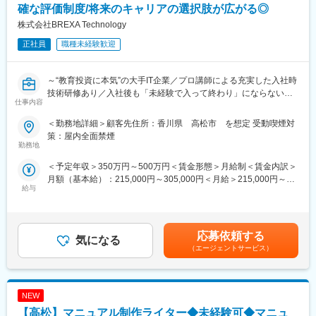
プロジェクト進行中は顧客と定期的にコミュニケーションを取り
確な評価制度/将来のキャリアの選択肢が広がる◎
ながら、業務改善や追加提案を行い、継続的な関係構築を目指し
株式会社BREXA Technology
ます。
正社員
職種未経験歓迎
■業務の魅力
自身の提案が新規案件の獲得や業務改善に直結するため、大きな
～“教育投資に本気”の大手IT企業／プロ講師による充実した入社時
達成感を得ることができます。また、首都圏企業と地域拠点をつ
技術研修あり／入社後も「未経験で入って終わり」にならない
なぐ役割を担い、地域の雇用創出にも貢献できるポジションで
仕事内容
BREXA独自のBe-Pro研修／研修後96%が工程UP・単価UP～
す。
単なる営業活動にとどまらず、顧客の課題解決からプロジェクト
＜勤務地詳細＞顧客先住所：香川県 高松市 を想定 受動喫煙対
■業務内容：
立ち上げ、運営支援まで一貫して携わることができるため、提案
策：屋内全面禁煙
まずは、ヘルプデスク／ネットワーク／サーバー運用等の案件に
勤務地
力や課題解決力を磨くことができます。
参画いただきます。将来的にはサーバーエンジニア、ネットワー
フレックスタイム制・完全週休二日制（土日祝）・年間休日120
＜予定年収＞350万円～500万円＜賃金形態＞月給制＜賃金内訳＞
クエンジニア等へステップアップが可能です。
日以上。月平均残業20時間程度で、ワークライフバランスを保て
月額（基本給）：215,000円～305,000円＜月給＞215,000円～
る環境です。
給与
305,000円＜昇給有無＞有＜残業手当＞有＜給与補足＞年齢、経
◆キャリアアップ事例…
験、能力など考慮の上決定します。昇給：年1回（4月）手当：時
・クラウドの設計構築（未経験から入社後5年目）
■教育体制
間外手当、家族、住宅、引越費用負担、資格取得祝金、帰省旅
・自社サービスの開発（派遣エンジニアで活躍後、FA制度を活用
一人立ちまで先輩社員が業務フローや営業ノウハウを丁寧にレク
費、出張、赴任など賃金はあくまでも目安の金額であり、選考を
し社内異動）
応募依頼する
チャーします。業界未経験の方も安心してスタートできる環境で
気になる
通じて上下する可能性があります。月給(月額)は固定手当を含めた
す。
（エージェントサービス）
表記です。
■入社後のサポート体制：
未経験の方が安心して現場に出られるよう、入社後2～3ヶ月の技
■当社について
術研修期間を設けています。ITの基礎知識から、業界構造、実践
1986年創業の総合人材サービス会社です。当社は中四国エリアを
NEW
的な演習までを段階的に学習いただくカリキュラムとなっていま
基盤に、人材派遣、人材紹介、BPO、教育研修など幅広いサービ
す。技術者育成に特化したグループ会社のプロ講師が基礎・応
【高松】マニュアル制作ライター◆未経験可◆マニュ
スを展開しています。あなぶきグループの一員として、人材サー