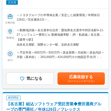
正社員
ッドアップディスプレイ)に採用されています。競合製品と比べ、
多画面の作成・管理を用意に行うことができるだけでなく、高パ
フォーマンスを実現できる事が特徴で多くの引合いがあります。
～トヨタグループの半導体企業／安定した就業環境／年間休日
126日／完全週休2日～
■フレキシブルな働き方：
仕事内容
出社率は平均40～60％を目安とし、部署毎に業務の必要性に応じ
■業務概要：
て適宜出社とリモートワークを併用してます。
＜勤務地詳細＞名古屋本社住所：愛知県名古屋市中村区名駅4-11-
ネクスティエレクトロニクスは豊田通商グループの一員で、車載
27 シンフォニー豊田ビル 勤務地最寄駅：JR・私鉄線／名古屋駅
業界における世界最大規模のエレクトロニクス商社です。これま
勤務地
■当社特徴：
受動喫煙対策：屋内全面禁煙変更の範囲：会社の定める事業所へ
【最寄り駅】
で以上に車載組込みソフトウェア開発の重要性が増しており、自
2019年に富士通グループから加賀電子(東証プライム上場)のグル
の異動（転居を伴う配置転換を含む）を命じることがあります。
名鉄名古屋駅、国際センター駅、近鉄名古屋駅
動運転を中心に、モデルベース開発、AI、ビックデータなどのソ
ープとして新たなスタートを切り、電子デバイスの提案力と独自
フトウェア開発業務が拡大しています。
技術・組込みソリューションを活かして製品開発を支援。加賀電
＜予定年収＞600万円～920万円＜賃金形態＞月給制＜賃金内訳＞
国内・海外の自動車メーカーやサプライヤを顧客とした技術営業
子グループとなった事で、幅広い商材と強力なEMS機能を活用
月額（基本給）：263,000円～424,000円その他固定手当/月：
として、受託開発サービスの企画・提案、また開発効率化を促進
給与
し、より柔軟かつ迅速なワンストップ対応が可能となっていま
25,000円＜月給＞288,000円～449,000円＜昇給有無＞有＜残業手
する国内外の各種ツールの販売に従事頂きます。
す。2022年には太陽誘電(株)の無線モジュール事業の一部を承継
当＞有＜給与補足＞※上記想定年収は目安となり、正式な年収は面
し、Bluetooth／無線LAN対応の小型無線モジュール事業に本格参
接後にキャリア・前職給・年齢を踏まえて決定します。■月給内
■具体的には：
入。世界最小レベルのBLEや長距離通信対応モジュール等、20種
訳：基本給＋そのほか手当■その他手当：「福利厚生その他」欄参
応募依頼する
◇組込みソフトウェア技術営業
気になる
以上のラインナップを展開し、IoTブランド「CONTINECT」を立
照■昇給：年1回（4月）■賞与：年2回（7月・12月）※約8か月
（エージェントサービス）
・顧客提案資料作成・顧客との折衝（課題・要望を把握し、課題
ち上げ、新技術と既存ノウハウを融合した新規事業にも積極的に
（直近数年の実績を踏まえた想定支給月数）賃金はあくまでも目
解決、要望実現の為の企画案作成）
取り組んでいます。
安の金額であり、選考を通じて上下する可能性があります。月給
・社内外パートナー会社との受託体制調整（国内外）
(月額)は固定手当を含めた表記です。
・提携パートナーのツールの理解と顧客への技術的な説明
変更の範囲：会社の定める業務
締切間近
・取引契約書作成・取引先との調整
【名古屋】組込ソフトウェア受託営業◆豊田通商グル
・国内外の有望ツールの調査発掘及び代理店契約・業務提携検討
ープの専門商社／年休126日／フレックス