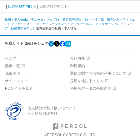
固定給25万円以上
固定給35万円以上
転職・求人doda（デューダ）トップ
商社業界
電子部品 （商社）
技術職（組み込みソフトウェ
ア）
プリセールス・アプリケーションエンジニア
プリセールス・アプリケーションエンジニ
ア（自動車業界向け）
退職金制度の転職・求人情報
転職サイト dodaをシェア
ヘルプ
会社概要
拠点一覧
利用規約
免責事項
通信に関する情報の利用について
サイトマップ
採用を検討中の方へ
PCサイトを見る
利用者データの外部送信
個人情報の取り扱いについて
個人情報保護方針
©PERSOL CAREER CO., LTD.