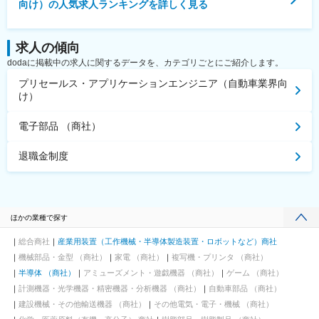
向け）
の人気求人ランキングを詳しく見る
・転換期にある自動車業界において、あらたなビジネス戦略の立
案に携わることができます。
・M&A等を通じ投融資・デューデリジェンス経験を積むことがで
きます。
求人の傾向
・イスラエルやシリコンバレーの最新技術トレンドを把握・勉強
dodaに掲載中の求人に関するデータを、カテゴリごとにご紹介します。
することができます
プリセールス・アプリケーションエンジニア（自動車業界向
け）
変更の範囲：会社の定める業務。出向時においては出向先より指
示される業務を含みます。
電子部品 （商社）
退職金制度
ほかの業種で探す
総合商社
産業用装置（工作機械・半導体製造装置・ロボットなど）商社
機械部品・金型 （商社）
家電 （商社）
複写機・プリンタ （商社）
半導体 （商社）
アミューズメント・遊戯機器 （商社）
ゲーム （商社）
計測機器・光学機器・精密機器・分析機器 （商社）
自動車部品 （商社）
建設機械・その他輸送機器 （商社）
その他電気・電子・機械 （商社）