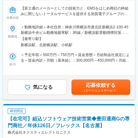
【富士通のメーカーとしての技術力と、EMSをはじめ商社の枠組
みに閉じないトータルサービスを提供する加賀電子グループの強
仕事内容
みを併せ持つエレクトロニクス商社】
＜勤務地詳細＞本社住所：神奈川県横浜市港北区新横浜2-100-45
■業務内容：
新横浜中央ビル勤務地最寄駅：JR線／新横浜駅受動喫煙対策：屋
自社製HMI開発ツール(CGI Studio、UI Conductor)の拡販、および
勤務地
内全面禁煙変更の範囲：会社の定める事業所
【最寄り駅】
ソリューション提案業務を行います。社内アカウント営業やエン
新横浜駅、北新横浜駅、小机駅
ジニアと連携し、自動車メーカー、自動車部品メーカー等をはじ
めとした顧客の次世代製品の開発スケジュールや課題に合わせて
＜予定年収＞500万円～750万円＜賃金形態＞月給制会社規定によ
最適な提案を行います。
る＜賃金内訳＞月額（基本給）：300,000円～450,000円＜月給＞
給与
300,000円～450,000円＜昇給有無＞有＜残業手当＞有＜給与補足
【具体的には】
＞経験・キャリア、会社規定等を考慮の上決定致します賃金はあ
・顧客への訪問、製品プレゼンテーション、価格交渉、予実管理
くまでも目安の金額であり、選考を通じて上下する可能性があり
などの営業活動全般
ます。月給(月額)は固定手当を含めた表記です。
応募依頼する
・国内／海外開発拠点との連携業務(メール、Web会議、および現
気になる
（エージェントサービス）
地出張を含む)
■商材について：
HMIとは、ヒューマンマシンインターフェイスの略称で、人間と
締切間近
機械が情報をやり取りする際に仲立ちをするための概念です。主
【在宅可】組込ソフトウェア技術営業◆豊田通商Gの専
に液晶画面の操作をするための仕組みや機器の状態をグラフィカ
ルに表示するための仕組みを表すことが多く、当社製品ではそれ
門商社／年休126日／フレックス【名古屋】
らを実現するためのツールチェインを提供しています。カーナ
株式会社ネクスティエレクトロニクス
ビ、周辺監視システム、プリンタ、メータークラスター、HUD(ヘ