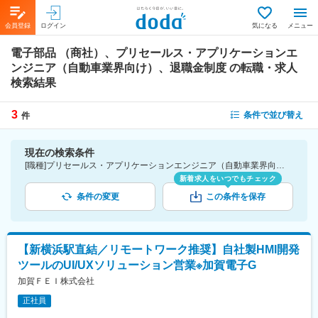
会員登録
ログイン
気になる
メニュー
電子部品 （商社）、プリセールス・アプリケーションエ
ンジニア（自動車業界向け）、退職金制度
の転職・求人
検索結果
3
条件で並び替え
件
現在の検索条件
[職種]プリセールス・アプリケーションエンジニア（自動車業界向け）-プリセールス・アプリケーションエンジニア [業種]電子部品 （商社）-商社業界 [詳細条件](待遇・福利厚生)退職金制度
新着求人をいつでもチェック
条件の変更
この条件を保存
【新横浜駅直結／リモートワーク推奨】自社製HMI開発
ツールのUI/UXソリューション営業※加賀電子G
加賀ＦＥＩ株式会社
正社員