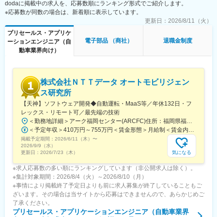
dodaに掲載中の求人を、応募数順にランキング形式でご紹介します。
会社としてテレワークを推進しておりますので、毎日の出社では
※応募数が同数の場合は、新着順に表示しています。
■担当ドメイン：
なく、業務内容を見据えながらの出社とテレワークを利用いただ
※ご担当頂くドメインは面談にてご希望を伺い最終決定します
更新日：
2026/8/11（火）
くことになる予定です。(週に約2回の出社頻度)
・自動運転（AI領域、非AI領域）、MaaS
プリセールス・アプリケ
・コネクティッド／OTA
変更の範囲：会社の定める業務。出向時においては出向先より指
電子部品 （商社）
退職金制度
ーションエンジニア（自
示される業務を含みます。
動車業界向け）
■主な顧客：
自動車メーカー、サプライヤー
株式会社ＮＴＴデータ オートモビリジェン
■配属先：
ソフトウェア本部 約80名
ス研究所
【天神】ソフトウェア開発◆自動運転・MaaS等／年休132日・フ
■出張：
レックス・リモート可／最先端の技術
国内／海外あり
＜勤務地詳細＞アーク福岡センター(ARCFC)住所：福岡県福岡市中央区天神三丁目4-7 天神旭ビル5F勤務地最寄駅：福岡市営地下鉄空港線／天神駅受動喫煙対策：屋内喫煙可能場所あり変更の範囲：会社の定める事業所
＜予定年収＞410万円～755万円＜賃金形態＞月給制＜賃金内訳＞月額（基本給）：265,100円～620,000円＜月給＞265,100円～620,000円＜昇給有無＞有＜残業手当＞有＜給与補足＞※前職を考慮し、能力・経験を踏まえて決定いたします。■賞与：年2回■給与改定：年1回（4月）賃金はあくまでも目安の金額であり、選考を通じて上下する可能性があります。月給(月額)は固定手当を含めた表記です。
■魅力：
掲載予定期間：
2026/6/11（木）
〜
・車載組込みソフト受託で国内最大規模の事業運営に関わること
2026/9/9（水）
が出来ます。また、OEM各社と共に自動車開発の業務に参画する
気になる
更新日：
2026/7/23（木）
ことができます。
※求人応募数の多い順にランキングしています（非公開求人は除く）。
・新しい技術開発に当社のパートナーと連携して開発に参画する
※集計対象期間：2026/8/4（火）～2026/8/10（月）
ことが出来ます。一人では出来ない大きな仕事をチームとして実
※事情により掲載終了予定日よりも前に求人募集が終了していることもご
施できます。
ざいます。その場合は当サイトから応募はできませんので、あらかじめご
・グローバルに活躍が可能です。当社オフショア拠点であるタイ
了承ください。
や中国に加え、海外委託先などとの業務でグローバルに活躍する
プリセールス・アプリケーションエンジニア（自動車業界
ことができます。