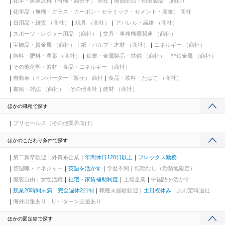
化学・医薬原料（有機・高分子） 商社
樹脂部品・樹脂製品 （商社）
化学品（無機・ガラス・カーボン・セラミック・セメント・窯業） 商社
日用品・雑貨 （商社）
玩具 （商社）
アパレル・繊維 （商社）
スポーツ・レジャー用品 （商社）
文具・事務機器関連 （商社）
宝飾品・貴金属 （商社）
紙・パルプ・木材 （商社）
エネルギー （商社）
飼料・肥料・農薬 （商社）
鉱業・金属製品・鉄鋼 （商社）
非鉄金属 （商社）
その他化学・素材・食品・エネルギー （商社）
自動車（インポーター・販売） 商社
食品・飲料・たばこ （商社）
書籍・雑誌 （商社）
その他商社
建材 （商社）
ほかの職種で探す
プリセールス（その他業界向け）
ほかのこだわり条件で探す
第二新卒歓迎
外資系企業
年間休日120日以上
フレックス勤務
管理職・マネジャー
英語を活かす
学歴不問
転勤なし（勤務地限定）
服装自由
女性活躍
社宅・家賃補助制度
上場企業
中国語を活かす
残業20時間未満
完全週休2日制
職種未経験歓迎
土日祝休み
原則定時退社
海外出張あり
U・Iターン支援あり
ほかの固定給で探す