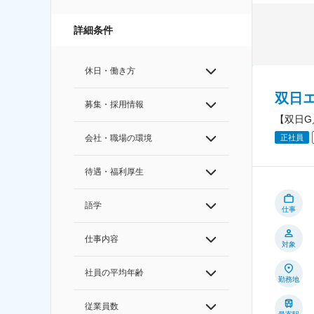
詳細条件
休日・働き方
双日
募集・採用情報
【双日G
会社・職場の環境
正社員
待遇・福利厚生
語学
仕事
仕事内容
対象
社員の平均年齢
勤務地
従業員数