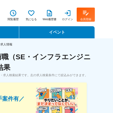
閲覧履歴
気になる
Web履歴書
ログイン
会員登録
イベント
転職イベント・転職セミナー
・求人情報
術職（SE・インフラエンジニ
転職フェア
結果
転職セミナー動画
職・求人検索結果です。左の求人検索条件にて絞込みができます。
手案件有／