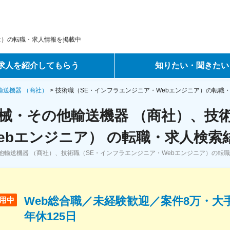
社）の転職・求人情報を掲載中
求人を紹介してもらう
知りたい・聞きたい
ントサービス
転職ノウハウ
輸送機器 （商社）
技術職（SE・インフラエンジニア・Webエンジニア）の転職
械・その他輸送機器 （商社）、技
サービス
データで見る転職
ebエンジニア） の転職・求人検索
ーエージェントサービス
コラム・インタビュー
他輸送機器 （商社）、技術職（SE・インフラエンジニア・Webエンジニア）の転
転職Q&A
Web総合職／未経験歓迎／案件8万・大
用中
年休125日