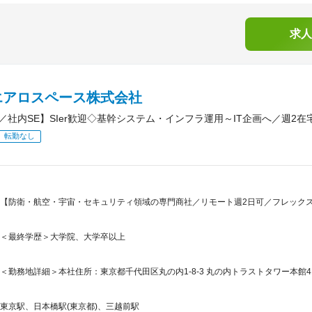
求人
エアロスペース株式会社
／社内SE】SIer歓迎◇基幹システム・インフラ運用～IT企画へ／週2
転勤なし
【防衛・航空・宇宙・セキュリティ領域の専門商社／リモート週2日可／フレックス／
＜最終学歴＞大学院、大学卒以上
＜勤務地詳細＞本社住所：東京都千代田区丸の内1-8-3 丸の内トラストタワー本館4F
東京駅、日本橋駅(東京都)、三越前駅