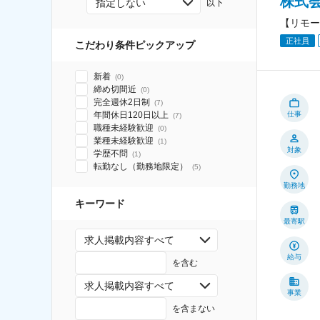
株式
指定しない
以下
【リモー
正社員
こだわり条件ピックアップ
新着
(
0
)
締め切間近
(
0
)
完全週休2日制
(
7
)
仕事
年間休日120日以上
(
7
)
職種未経験歓迎
(
0
)
業種未経験歓迎
(
1
)
対象
学歴不問
(
1
)
転勤なし（勤務地限定）
(
5
)
勤務地
キーワード
最寄駅
求人掲載内容すべて
給与
を含む
求人掲載内容すべて
事業
を含まない