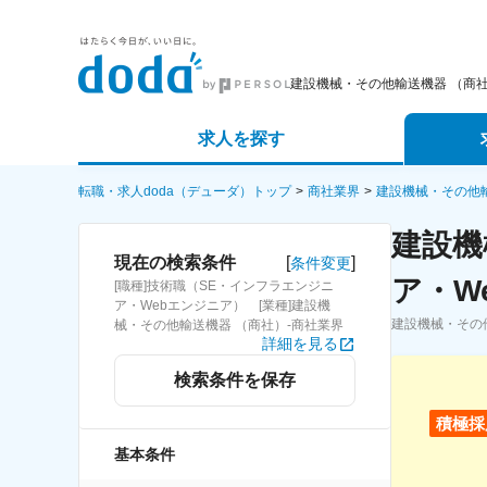
建設機械・その他輸送機器 （商
求人を探す
詳細条件から探す
エージェ
転職・求人doda（デューダ）トップ
商社業界
建設機械・その他
建設機
新着求人から探す
スカウト
[
]
現在の検索条件
条件変更
ア・W
[職種]技術職（SE・インフラエンジニ
求人特集から探す
パートナ
ア・Webエンジニア） [業種]建設機
建設機械・その
械・その他輸送機器 （商社）-商社業界
詳細を見る
検索条件を保存
積極採
基本条件