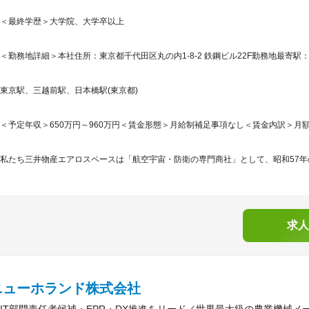
＜最終学歴＞大学院、大学卒以上
＜勤務地詳細＞本社住所：東京都千代田区丸の内1-8-2 鉄鋼ビル22F勤務地最寄駅：
東京駅、三越前駅、日本橋駅(東京都)
＜予定年収＞650万円～960万円＜賃金形態＞月給制補足事項なし＜賃金内訳＞月額（基本
私たち三井物産エアロスペースは「航空宇宙・防衛の専門商社」として、昭和57年の
求人
ニューホランド株式会社
IT部門責任者候補・EPR・DX推進をリード／世界最大級の農業機械メ