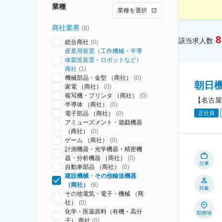
業種
業種を選択
商社業界
(
8
)
8
該当求人数
総合商社
(
0
)
産業用装置（工作機械・半導
体製造装置・ロボットなど）
商社
(
1
)
機械部品・金型 （商社）
(
0
)
朝日
家電 （商社）
(
0
)
複写機・プリンタ （商社）
(
0
)
【名古屋
半導体 （商社）
(
0
)
正社員
電子部品 （商社）
(
0
)
アミューズメント・遊戯機器
（商社）
(
0
)
ゲーム （商社）
(
0
)
計測機器・光学機器・精密機
器・分析機器 （商社）
(
0
)
仕事
自動車部品 （商社）
(
0
)
建設機械・その他輸送機器
（商社）
(
8
)
対象
その他電気・電子・機械 （商
社）
(
0
)
化学・医薬原料（有機・高分
勤務地
子） 商社
(
0
)