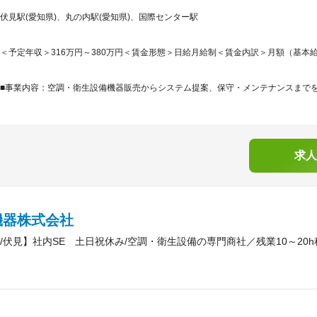
伏見駅(愛知県)、丸の内駅(愛知県)、国際センター駅
＜予定年収＞316万円～380万円＜賃金形態＞日給月給制＜賃金内訳＞月額（基本給）：204
■事業内容：空調・衛生設備機器販売からシステム提案、保守・メンテナンスまでをト
求人
機器株式会社
/伏見】社内SE 土日祝休み/空調・衛生設備の専門商社／残業10～20h