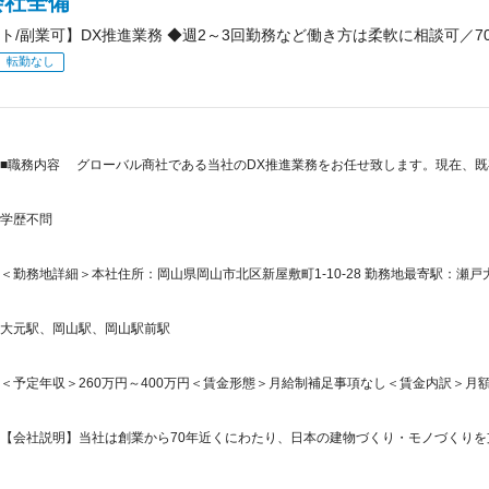
会社全備
ト/副業可】DX推進業務 ◆週2～3回勤務など働き方は柔軟に相談可／
転勤なし
■職務内容 グローバル商社である当社のDX推進業務をお任せ致します。現在、
学歴不問
＜勤務地詳細＞本社住所：岡山県岡山市北区新屋敷町1-10-28 勤務地最寄駅：瀬戸
大元駅、岡山駅、岡山駅前駅
＜予定年収＞260万円～400万円＜賃金形態＞月給制補足事項なし＜賃金内訳＞月額（基本
【会社説明】当社は創業から70年近くにわたり、日本の建物づくり・モノづくりを支