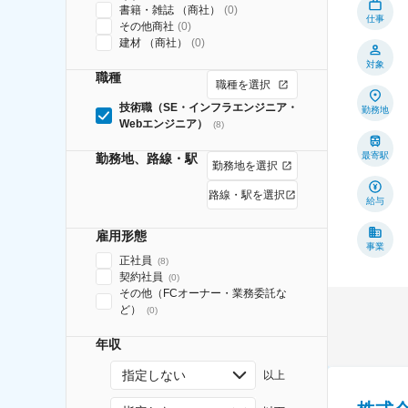
書籍・雑誌 （商社）
(
0
)
仕事
その他商社
(
0
)
建材 （商社）
(
0
)
対象
職種
職種を選択
技術職（SE・インフラエンジニア・
勤務地
Webエンジニア）
(
8
)
最寄駅
勤務地、路線・駅
勤務地を選択
路線・駅を選択
給与
雇用形態
事業
正社員
(
8
)
契約社員
(
0
)
その他（FCオーナー・業務委託な
ど）
(
0
)
年収
指定しない
以上