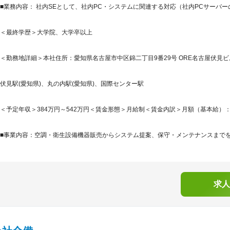
■業務内容： 社内SEとして、社内PC・システムに関連する対応（社内PCサーバ
＜最終学歴＞大学院、大学卒以上
＜勤務地詳細＞本社住所：愛知県名古屋市中区錦二丁目9番29号 ORE名古屋伏見ビル
伏見駅(愛知県)、丸の内駅(愛知県)、国際センター駅
＜予定年収＞384万円～542万円＜賃金形態＞月給制＜賃金内訳＞月額（基本給）：240,0
■事業内容：空調・衛生設備機器販売からシステム提案、保守・メンテナンスまでをト
求人