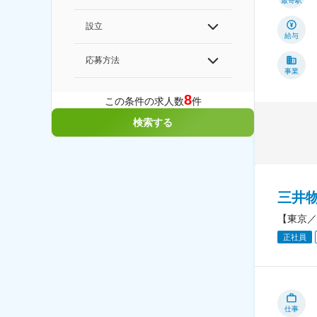
最寄駅
設立
給与
応募方法
事業
8
この条件の求人数
件
検索する
三井
【東京／
正社員
仕事