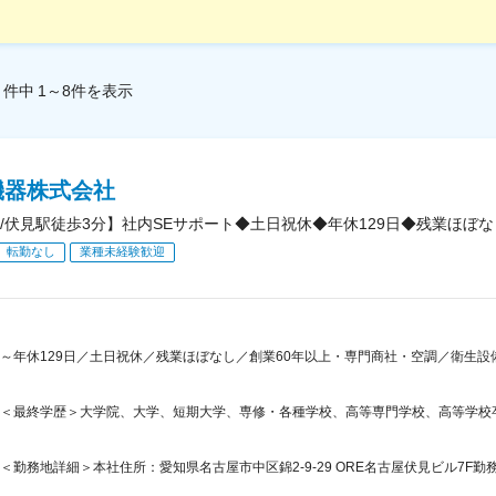
件中
1～8
件
を表示
機器株式会社
/伏見駅徒歩3分】社内SEサポート◆土日祝休◆年休129日◆残業ほぼ
転勤なし
業種未経験歓迎
～年休129日／土日祝休／残業ほぼなし／創業60年以上・専門商社・空調／衛生設
＜最終学歴＞大学院、大学、短期大学、専修・各種学校、高等専門学校、高等学校
＜勤務地詳細＞本社住所：愛知県名古屋市中区錦2-9-29 ORE名古屋伏見ビル7F勤