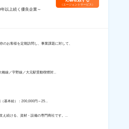
応募依頼する
（エージェントサービス）
70年以上続く優良企業～
既存のお客様を定期訪問し、事業課題に対して、
大橋線／宇野線／大元駅受動喫煙対...
給）：200,000円～25...
え続ける、資材・設備の専門商社です。...