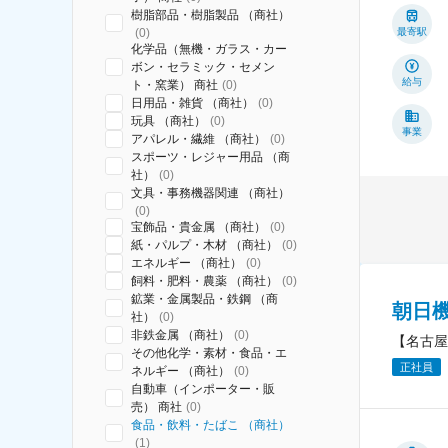
樹脂部品・樹脂製品 （商社）
(
0
)
最寄駅
化学品（無機・ガラス・カー
ボン・セラミック・セメン
給与
ト・窯業） 商社
(
0
)
日用品・雑貨 （商社）
(
0
)
玩具 （商社）
(
0
)
事業
アパレル・繊維 （商社）
(
0
)
スポーツ・レジャー用品 （商
社）
(
0
)
文具・事務機器関連 （商社）
(
0
)
宝飾品・貴金属 （商社）
(
0
)
紙・パルプ・木材 （商社）
(
0
)
エネルギー （商社）
(
0
)
飼料・肥料・農薬 （商社）
(
0
)
鉱業・金属製品・鉄鋼 （商
朝日
社）
(
0
)
非鉄金属 （商社）
(
0
)
【名古屋
その他化学・素材・食品・エ
正社員
ネルギー （商社）
(
0
)
自動車（インポーター・販
売） 商社
(
0
)
食品・飲料・たばこ （商社）
(
1
)