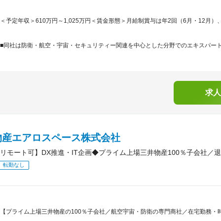
＜予定年収＞610万円～1,025万円＜賃金形態＞月給制賞与は年2回（6月・12月）、
■同社は防衛・航空・宇宙・セキュリティー関連を中心とした分野でのエキスパート企
求人
物産エアロスペース株式会社
リモート可】DX推進・IT企画◆プライム上場三井物産100％子会社／
転勤なし
【プライム上場三井物産の100％子会社／航空宇宙・防衛の専門商社／在宅勤務・