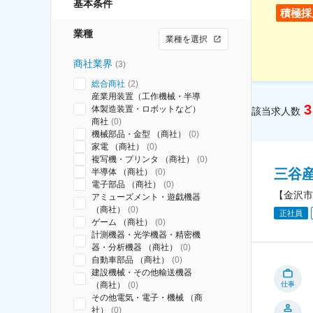
基本条件
積極採
業種
業種を選択
商社業界
(
3
)
総合商社
(
2
)
産業用装置（工作機械・半導
3
体製造装置・ロボットなど）
該当求人数
商社
(
0
)
機械部品・金型 （商社）
(
0
)
家電 （商社）
(
0
)
複写機・プリンタ （商社）
(
0
)
三谷
半導体 （商社）
(
0
)
電子部品 （商社）
(
0
)
【金沢市
アミューズメント・遊戯機器
（商社）
(
0
)
正社員
ゲーム （商社）
(
0
)
計測機器・光学機器・精密機
器・分析機器 （商社）
(
0
)
自動車部品 （商社）
(
0
)
建設機械・その他輸送機器
（商社）
(
0
)
仕事
その他電気・電子・機械 （商
社）
(
0
)