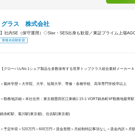
トグラス 株式会社
】社内SE（保守運用）◇SIer・SES出身も歓迎／東証プライム上場A
業種未経験歓迎
【グローバルNo.1シェア製品を多数保有する世界トップクラス総合素材メーカーＡ
＜最終学歴＞大学院、大学、短期大学、専修・各種学校、高等専門学校卒以上
＜勤務地詳細＞本社住所：東京都墨田区江東橋1-15-1 VORT錦糸町4F勤務地最寄駅：
錦糸町駅、菊川駅(東京都)、住吉駅(東京都)
＜予定年収＞520万円～600万円＜賃金形態＞月給制特記事項なし＜賃金内訳＞月額（基本