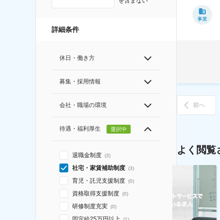
を含まない
事業
詳細条件
休日・働き方
募集・採用情報
会社・職場の環境
前へ
待遇・福利厚生
選択中
よく閲覧
退職金制度
(
3
)
社宅・家賃補助制度
(
3
)
育児・託児支援制度
(
0
)
資格取得支援制度
(
0
)
研修制度充実
(
0
)
固定給25万円以上
(
1
)