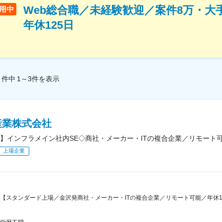
Web総合職／未経験歓迎／案件8万・大
用中
年休125日
件中
1～3
件
を表示
産業株式会社
】インフラメイン社内SE◇商社・メーカー・ITの複合企業／リモート
上場企業
【スタンダード上場／金沢発商社・メーカー・ITの複合企業／リモート可能／年休