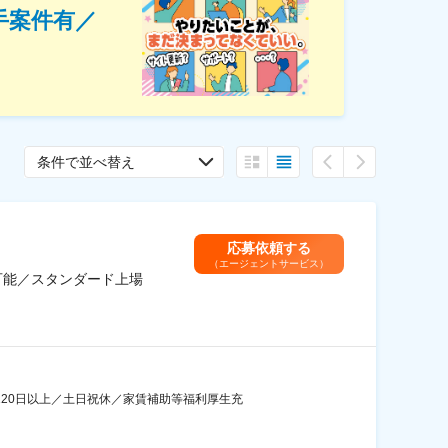
手案件有／
条件で並べ替え
応募依頼する
（エージェントサービス）
可能／スタンダード上場
120日以上／土日祝休／家賃補助等福利厚生充