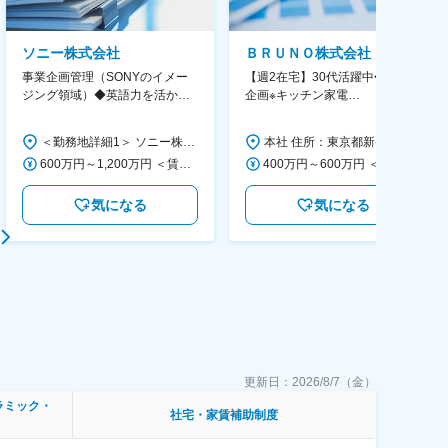
ソニー株式会社
ＢＲＵＮＯ株式会社
事業企画管理（SONYのイメー
【週2在宅】30代活躍中◆商品
ジング領域）◆英語力を活か
企画※キッチン家電
す/CFO管轄＃SECCFO0027
◆「BRUNO」新商品の企画／企
画～調達／働き方◎
＜勤務地詳細1＞ ソニー株式会社 住所：神奈川県横浜市西区みなとみらい5-1-1 受動喫煙対策：屋内全面禁煙 ＜勤務地詳細2＞ ソニーシティ大崎 住所：東京都品川区大崎2-10-1 勤務地最寄駅：JR線／大崎駅 受動喫煙対策：屋内全面禁煙 変更の範囲：会社の定める事業所（リモートワーク含む）
本社 住所：東京都新宿区西新宿6丁目22-1 新宿スクエアタワー B1階 勤務地最寄駅：東京メトロ丸ノ内線／西新宿駅 受動喫煙対策：屋内全面禁煙 変更の範囲：会社の定める事業所（リモートワーク含む）
600万円～1,200万円 ＜賃金形態＞ 月給制 ＜賃金内訳＞ 月額（基本給）：350,000円～500,000円 ＜月給＞ 350,000円～500,000円 ＜昇給有無＞ 有 ＜残業手当＞ 有 ＜給与補足＞ ※年収は経験や能力を考慮の上、当社規定により決定します。 賃金はあくまでも目安の金額であり、選考を通じて上下する可能性があります。 月給(月額)は固定手当を含めた表記です。
400万円～600万円 ＜賃金形態＞ 月給制 経験・能力を考慮の上、優遇いたします。 ＜賃金内訳＞ 月額（基本給）：300,000円～450,000円 ＜月給＞ 300,000円～450,000円 ＜昇給有無＞ 有 ＜残業手当＞ 有 ＜給与補足＞ ・賞与実績：年2回 ・昇給：年1回 ※半年毎に評価を行い、評価が高ければ年齢に関係なく昇給・昇格していきます。創造性の高い人・新しいことにチャレンジした人が高い評価を得られます。 賃金はあくまでも目安の金額であり、選考を通じて上下する可能性があります。 月給(月額)は固定手当を含めた表記です。
気になる
気になる
更新日：
2026/8/7（金）
ラミック・
社宅・家賃補助制度