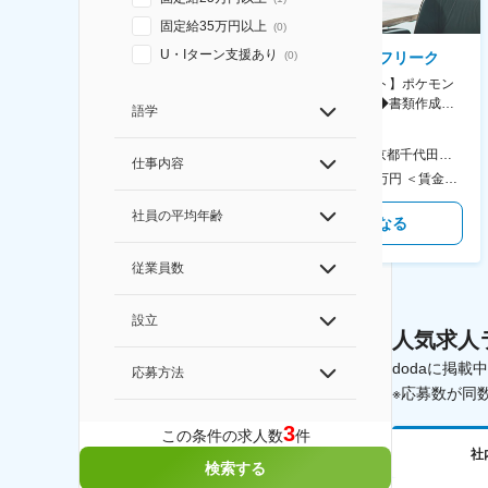
固定給35万円以上
(
0
)
U・Iターン支援あり
(
0
)
AGC株式会社
株式会社ゲームフリーク
【横浜※一般職/転勤なし】庶
【庶務アシスタント】ポケモン
務・事務担当～開発部材の発注
シリーズ開発企業◆書類作成・
語学
やDXに向けたシステム利用等～
データ入力など◆年休126日・
食事補助あり◎
AGC横浜テクニカルセンター 住所：神奈川県横浜市鶴見区末広町1-1 勤務地最寄駅：JR線／弁天橋駅 受動喫煙対策：敷地内喫煙可能場所あり 変更の範囲：無
本社 住所：東京都千代田区神田錦町2-2-1 KANDASQUARE 受動喫煙対策：屋内全面禁煙 変更の範囲：会社の定める事業所
仕事内容
400万円～550万円 ＜賃金形態＞ 月給制 固定給＋業績給 ＜賃金内訳＞ 月額（基本給）：230,000円～280,000円 ＜月給＞ 230,000円～280,000円 ＜昇給有無＞ 有 ＜残業手当＞ 有 ＜給与補足＞ ※上記はあくまで最低保証額です。実際にはこれまでの経験やスキルを考慮の上、決定します。 年収には残業代は含めておりません。 ■昇給：年1回 ■賞与：年2回 賃金はあくまでも目安の金額であり、選考を通じて上下する可能性があります。 月給(月額)は固定手当を含めた表記です。
350万円～500万円 ＜賃金形態＞ 月給制 ＜賃金内訳＞ 月額（基本給）：215,000円～307,000円 固定残業手当/月：76,700円～110,000円（固定残業時間45時間0分/月） 超過した時間外労働の残業手当は追加支給 ＜月給＞ 291,700円～417,000円（一律手当を含む） ＜昇給有無＞ 有 ＜残業手当＞ 有 ＜給与補足＞ ※経験・能力を考慮の上、年齢に関わりなく当社規定により優遇します。 賃金はあくまでも目安の金額であり、選考を通じて上下する可能性があります。 月給(月額)は固定手当を含めた表記です。
社員の平均年齢
気になる
気になる
従業員数
設立
人気求人
dodaに掲
応募方法
※応募数が同
3
この条件の求人数
件
社
検索する