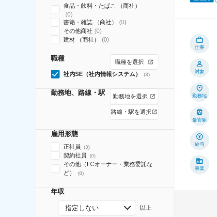
食品・飲料・たばこ （商社）
(
0
)
書籍・雑誌 （商社）
(
0
)
その他商社
(
0
)
建材 （商社）
(
0
)
仕事
職種
職種を選択
対象
社内SE（社内情報システム）
(
3
)
勤務地、路線・駅
勤務地を選択
勤務地
路線・駅を選択
最寄駅
雇用形態
給与
正社員
(
3
)
契約社員
(
0
)
その他（FCオーナー・業務委託な
事業
ど）
(
0
)
年収
指定しない
以上