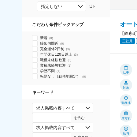
指定しない
以下
オー
こだわり条件ピックアップ
【錦糸町
新着
(
0
)
正社員
締め切間近
(
0
)
完全週休2日制
(
3
)
年間休日120日以上
(
3
)
職種未経験歓迎
(
0
)
業種未経験歓迎
(
1
)
学歴不問
(
1
)
仕事
転勤なし（勤務地限定）
(
0
)
対象
キーワード
勤務地
求人掲載内容すべて
を含む
最寄駅
求人掲載内容すべて
給与