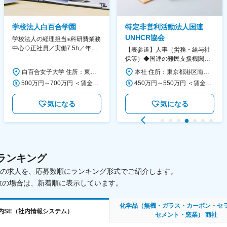
学校法人白百合学園
特定非営利活動法人国連
UNHCR協会
学校法人の経理担当※科研費業務
中心◇正社員／実働7.5h／年休
【表参道】人事（労務・給与社
130日／1881年創立の伝統女子
保等）◆国連の難民支援機関の
大学
活動を支える日本公式支援窓口
白百合女子大学 住所：東京都調布市緑ヶ丘1-25 勤務地最寄駅：京王線／仙川駅 受動喫煙対策：屋内全面禁煙 変更の範囲：会社の定める事業所
本社 住所：東京都港区南青山6-10-11 ウェスレーセンター3F 勤務地最寄駅：地下鉄各線／表参道駅 受動喫煙対策：屋内全面禁煙 変更の範囲：会社の定める事業所（リモートワーク含む）
◆正職員登用前提
500万円～700万円 ＜賃金形態＞ 月給制 ＜賃金内訳＞ 月額（基本給）：280,000円～430,000円 ＜月給＞ 280,000円～430,000円 ＜昇給有無＞ 有 ＜残業手当＞ 有 ＜給与補足＞ ※年齢・過去の経験に基づき、本学規定に合わせ決定 【残業手当】有 /残業時間に応じて全額支給（※想定年収に含む） 【各種手当】扶養手当/住宅手当/通勤手当 等 【賞与】年2回（6月、12月） 【昇給】年1回（4月） 賃金はあくまでも目安の金額であり、選考を通じて上下する可能性があります。 月給(月額)は固定手当を含めた表記です。
450万円～550万円 ＜賃金形態＞ 月給制 ＜賃金内訳＞ 月額（基本給）：340,000円～420,000円 ＜月給＞ 340,000円～420,000円 ＜昇給有無＞ 有 ＜残業手当＞ 有 ＜給与補足＞ ※能力・経験によって決定します。 ■賞与あり（業績評価に応じて支給） 賃金はあくまでも目安の金額であり、選考を通じて上下する可能性があります。 月給(月額)は固定手当を含めた表記です。
気になる
気になる
ランキング
載中の求人を、応募数順にランキング形式でご紹介します。
数の場合は、新着順に表示しています。
化学品（無機・ガラス・カーボン・セ
内SE（社内情報システム）
セメント・窯業） 商社