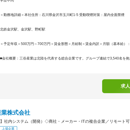
学歴不問
＜勤務地詳細＞本社住所：石川県金沢市玉川町1-5 受動喫煙対策：屋内全面禁煙
北鉄金沢駅、金沢駅、野町駅
＜予定年収＞500万円～700万円＜賃金形態＞月給制＜賃金内訳＞月額（基本給）：230,0
■会社概要：三谷産業は北陸を代表する総合企業です。グループ連結で3,540名を抱え
求人
産業株式会社
】社内システム（開発）◇商社・メーカー・ITの複合企業／リモート
上場企業