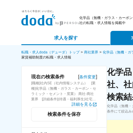
化学品（無機・ガラス・カーボン
社の転職・求人情報を掲載中
求人を探す
詳細条件から探す
エージェ
転職・求人doda（デューダ）トップ
商社業界
化学品（無機・ガ
家賃補助制度の転職・求人情報
新着求人から探す
スカウト
化学品
[
]
現在の検索条件
条件変更
求人特集から探す
パートナ
社、社
[職種]社内SE（社内情報システム） [業
種]化学品（無機・ガラス・カーボン・セ
ラミック・セメント・窯業） 商社-商社
検索結
業界 [詳細条件](待遇・福利厚生)社宅・
詳細を見る
家賃補助制度
化学品（無機・
条件にて絞込み
検索条件を保存