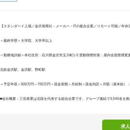
【スタンダード上場／金沢発商社・メーカー・ITの複合企業／リモート可能／年休
＜最終学歴＞大学院、大学卒以上
＜勤務地詳細＞本社住所：石川県金沢市玉川町1-5 受動喫煙対策：屋内全面禁煙変更
北鉄金沢駅、金沢駅、野町駅
＜予定年収＞500万円～700万円＜賃金形態＞月給制＜賃金内訳＞月額（基本給）：230,0
■会社概要：三谷産業は北陸を代表する総合企業です。グループ連結で3,540名を抱え
求人