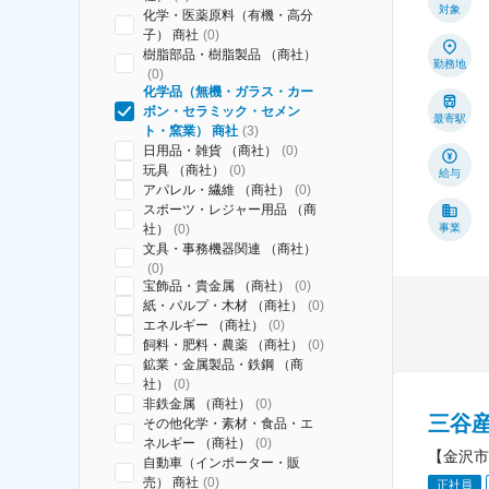
対象
化学・医薬原料（有機・高分
子） 商社
(
0
)
樹脂部品・樹脂製品 （商社）
勤務地
(
0
)
化学品（無機・ガラス・カー
ボン・セラミック・セメン
最寄駅
ト・窯業） 商社
(
3
)
日用品・雑貨 （商社）
(
0
)
玩具 （商社）
(
0
)
給与
アパレル・繊維 （商社）
(
0
)
スポーツ・レジャー用品 （商
社）
(
0
)
事業
文具・事務機器関連 （商社）
(
0
)
宝飾品・貴金属 （商社）
(
0
)
紙・パルプ・木材 （商社）
(
0
)
エネルギー （商社）
(
0
)
飼料・肥料・農薬 （商社）
(
0
)
鉱業・金属製品・鉄鋼 （商
社）
(
0
)
非鉄金属 （商社）
(
0
)
三谷
その他化学・素材・食品・エ
ネルギー （商社）
(
0
)
【金沢市
自動車（インポーター・販
売） 商社
(
0
)
正社員