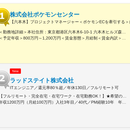
株式会社ポケモンセンター
【六本木】プロジェクトマネージャー＜ポケモンECを牽引する＞
＜勤務地詳細＞本社住所：東京都港区六本木6-10-1 六本木ヒルズ森タワー47F受動喫煙対策：屋内全面禁煙変更の範囲：会社の定める事業所（リモートワーク含む）
＜予定年収＞800万円～1,200万円＜賃金形態＞月給制＜賃金内訳＞月額（基本給）：598,822円～837,000円固定残業手当/月：109,011円～163,480円（固定残業時間25時間0分/月）超過した時間外労働の残業手当は追加支給＜月給＞707,833円～1,000,480円（一律手当を含む）＜昇給有無＞有＜残業手当＞有賃金はあくまでも目安の金額であり、選考を通じて上下する可能性があります。月給(月額)は固定手当を含めた表記です。
New
ラッドステイト株式会社
ITエンジニア／還元率80％超／年休130日／フルリモート可
【フルリモート・完全在宅・在宅ワーク・在宅勤務OK！】★希望のない転勤はなし★プライベートを大切にした働き方を実現！★東京・大阪・名古屋・北海道・福岡など全国の希望の勤務地で希望の働き方ができます！★入社後に本人希望で上京や地方への引っ越しした方も複数名いて、その人に合った働き方を実現！★U・Iターン歓迎★受動喫煙対策：あり（全拠点）【勤務地詳細】■本社：品川駅直結 東京都港区港南2-16-1 品川イーストワンタワー7F■札幌：大通駅直結 北海道札幌市中央区大通西1-14-2 桂和大通ビル50 9F■名古屋：栄駅より徒歩5分 愛知県名古屋市中区栄3-15-33 栄ガスビル13F■大阪：南海なんば駅直結 大阪府大阪市浪速区難波中2-10-70 なんばパークスタワー19F■福岡：博多駅より徒歩2分 福岡県福岡市博多区博多駅前3-4-25 アクロスキューブ博多駅前
年収1200万円（月給100万円）入社3年目／40代／PM経験10年 年収930万円／（月給77万円）入社2年目／30代／PM経験6年