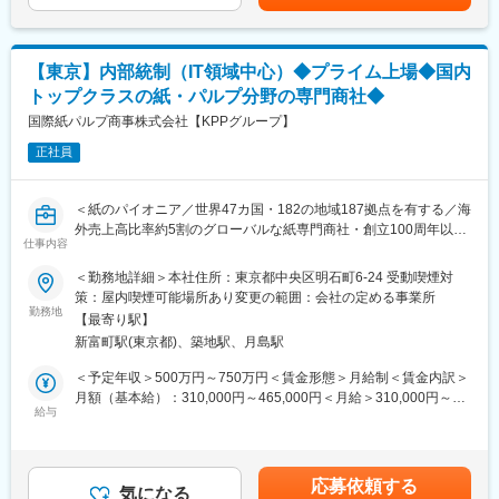
があります。月給(月額)は固定手当を含めた表記です。
実施（AS400⇒SAP）
＜提案＞IT技術の進化をユーザーに展開し業務改革の促進サポー
ト
【東京】内部統制（IT領域中心）◆プライム上場◆国内
トップクラスの紙・パルプ分野の専門商社◆
■役割：
実際の作業は常駐しているベンダーに委託しているため、全体を
国際紙パルプ商事株式会社【KPPグループ】
理解し整合性・安全性・コストの観点からベンダーをコントロー
正社員
ルし管理する業務となります。企業ビジョンを読み取り、時代に
合わせたシステム環境を保守・開発するブレーン的な業務が中心
となります。
＜紙のパイオニア／世界47カ国・182の地域187拠点を有する／海
外売上高比率約5割のグローバルな紙専門商社・創立100周年以上
■当社の強み：
仕事内容
の老舗グループ＞
当社は海外にも展開しており、世界トップクラスの売り上げを維
＜勤務地詳細＞本社住所：東京都中央区明石町6-24 受動喫煙対
持しております。紙の専門商社ですが、その紙のノウハウを生か
■募集背景
策：屋内喫煙可能場所あり変更の範囲：会社の定める事業所
し、人工芝に変えるビジネスや廃棄物を回収し発電事業につなげ
当社では、J-SOXに基づく財務報告に係る内部統制評価として、
勤務地
るなど多角的なビジネス展開をしております。
【最寄り駅】
全社的な内部統制、業務プロセス、決算・財務プロセス、IT全般
新富町駅(東京都)、築地駅、月島駅
統制（ITGC）およびIT業務処理統制（ITAC）を一体的に実施して
■当社について：
います。
＜予定年収＞500万円～750万円＜賃金形態＞月給制＜賃金内訳＞
◎KPPグループの持株会社制移行に伴う会社分割により、KPPグ
近年、基幹システムの刷新や周辺システムの変更、連結システム
月額（基本給）：310,000円～465,000円＜月給＞310,000円～
ループにおける北東アジア地域の中核事業会社として新たなスタ
の見直しにより、ITを活用した業務プロセスが増加していること
給与
465,000円＜昇給有無＞有＜残業手当＞有＜給与補足＞■上記年収
ートを切りました。これを機にグループ全体で経営理念を新しく
から、ITに関する知見を有しつつ、J-SOXの内部統制評価全体の
には賞与を含む・残業手当は除く■賞与：年2回（6月、12月）想
制定し、今後は「ペーパーイノベーションで循環型社会の実現に
実務を理解し、評価業務を横断的に遂行できる人材を募集しま
定賞与：4ヵ月（業績・評価によって変動）賃金はあくまでも目安
貢献する」を私たちの存在意義として、これを軸に全ての事業活
す。
の金額であり、選考を通じて上下する可能性があります。月給(月
動を展開してまいります。
応募依頼する
気になる
額)は固定手当を含めた表記です。