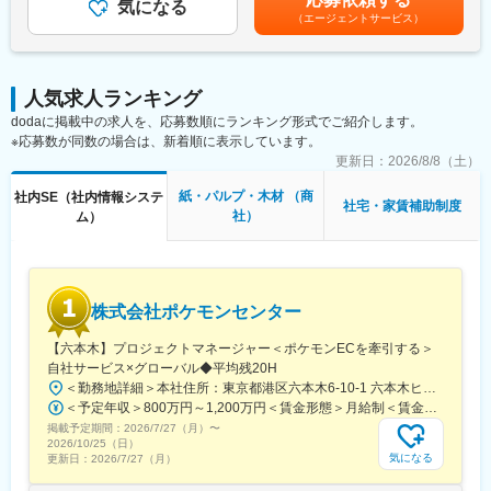
▼各物流センターにおけるシステムの導入/改善（調達や在庫管理
気になる
（エージェントサービス）
システム）
▼そのほか、社内各方面の要望を基に新システム導入に向けた仕
様検討
人気求人ランキング
【事業の魅力】弊社はプライム市場上場「旭有機材」グループで
dodaに掲載中の求人を、応募数順にランキング形式でご紹介します。
す。創業55年のプラスチック総合商社として業界でのシェアを高
※応募数が同数の場合は、新着順に表示しています。
めています。「旭有機材グループ」は年商600憶を上げる有用企
業。その中でも弊社は110億の売り上げを誇りグループ内では1番
更新日：
2026/8/8（土）
の売り上げを誇っています。取引先は水族館や化学プラント（日
紙・パルプ・木材 （商
社内SE（社内情報システ
立/三菱系）などの大手も多く、工場新設などに伴う工事では弊社
社宅・家賃補助制度
社）
ム）
が扱う製品を導入頂いています。
【事業優位性】弊社では国内外100社を超える耐食分野に特化し
た優良メーカーの製品を取り扱っているためタンクやポンプ、配
管やバルブといった耐食配管材料を中心とした バラエティ豊かな
株式会社ポケモンセンター
商品をラインナップに取り揃えています。工場新設の際は様々な
企業より製品を取り寄せるといった手間が掛かりがちですが、弊
【六本木】プロジェクトマネージャー＜ポケモンECを牽引する＞
社へ依頼いただければ、工事にかかる製品を一括でそろえれる利
自社サービス×グローバル◆平均残20H
便性があります。また、自社にて物流センターを保持し、在庫を
＜勤務地詳細＞本社住所：東京都港区六本木6-10-1 六本木ヒルズ森タワー47F受動喫煙対策：屋内全面禁煙変更の範囲：会社の定める事業所（リモートワーク含む）
抱えていますのでお客様からのご問い合わせ～手元へ商品が届く
＜予定年収＞800万円～1,200万円＜賃金形態＞月給制＜賃金内訳＞月額（基本給）：598,822円～837,000円固定残業手当/月：109,011円～163,480円（固定残業時間25時間0分/月）超過した時間外労働の残業手当は追加支給＜月給＞707,833円～1,000,480円（一律手当を含む）＜昇給有無＞有＜残業手当＞有賃金はあくまでも目安の金額であり、選考を通じて上下する可能性があります。月給(月額)は固定手当を含めた表記です。
までのスピードの速さにも定評がございます。
掲載予定期間：
2026/7/27（月）
〜
【職種の魅力】各物流センターのシステム改善や新規導入へ携わ
2026/10/25（日）
る本ポジションは商社である弊社の最重要ポジションであるとも
気になる
更新日：
2026/7/27（月）
言えます。年商110億というビジネスをシステム面から支えるこ