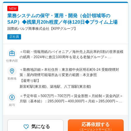
NEW
業務システムの保守・運用・開発（会計領域等の
SAP）◆残業月20h程度／年休120日◆プライム上場
国際紙パルプ商事株式会社【KPPグループ】
正社員
＜印刷・情報用紙のパイオニア／海外売上高比率約5割の世界規模
の紙商・2024年に創立100周年を迎える老舗グループ＞
仕事内容
■募集背景
＜勤務地詳細＞本社住所：東京都中央区明石町6-24 受動喫煙対
当社は業務効率化とデータドリブンな意思決定を進めるため、1段
策：屋内喫煙可能場所あり変更の範囲：本文参照
階目開発として会計領域にSAPを導入し稼働開始しました。他領
勤務地
【最寄り駅】
域（販売・購買・物流）についても順次拡大していく想定で、中
新富町駅(東京都)、築地駅、八丁堀駅(東京都)
長期的に開発・保守を担う方を募集しています。また現在では、
社内SEの世代交代を進めており中堅若手クラスを中心に募集し、
＜予定年収＞500万円～700万円＜賃金形態＞月給制＜賃金内訳＞
変化の激しいIT業界を生き抜くための環境構築に励んでおりま
月額（基本給）：285,000円～400,000円＜月給＞285,000円～
す。
給与
400,000円＜昇給有無＞有＜残業手当＞有＜給与補足＞※上記年収
とは別途残業代を支給します。※年収はご経験・スキルを考慮の上
■業務内容：
決定しますので変動する可能性があります。■昇給：年1回（4
＜保守＞運用チームで対応出来ない突発的なシステム障害の対応
月）■賞与：年2回（6月・12月）※5.5ヶ月想定（業績による）賃
応募依頼する
＜開発＞ユーザー要件を取り纏めシステムの設計・開発・テス
気になる
金はあくまでも目安の金額であり、選考を通じて上下する可能性
（エージェントサービス）
ト・導入の一連開発タスクの管理／基幹系入替えプロジェクトの