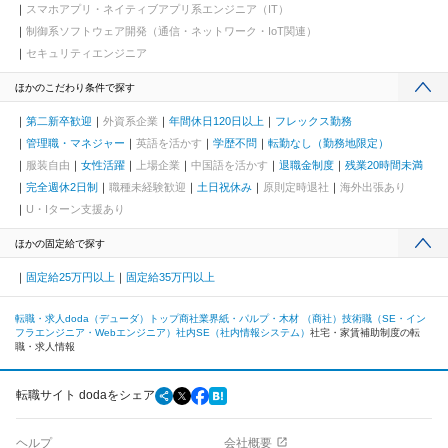
スマホアプリ・ネイティブアプリ系エンジニア（IT）
制御系ソフトウェア開発（通信・ネットワーク・IoT関連）
セキュリティエンジニア
ほかのこだわり条件で探す
第二新卒歓迎
外資系企業
年間休日120日以上
フレックス勤務
管理職・マネジャー
英語を活かす
学歴不問
転勤なし（勤務地限定）
服装自由
女性活躍
上場企業
中国語を活かす
退職金制度
残業20時間未満
完全週休2日制
職種未経験歓迎
土日祝休み
原則定時退社
海外出張あり
U・Iターン支援あり
ほかの固定給で探す
固定給25万円以上
固定給35万円以上
転職・求人doda（デューダ）トップ
商社業界
紙・パルプ・木材 （商社）
技術職（SE・イン
フラエンジニア・Webエンジニア）
社内SE（社内情報システム）
社宅・家賃補助制度の転
職・求人情報
転職サイト dodaをシェア
ヘルプ
会社概要