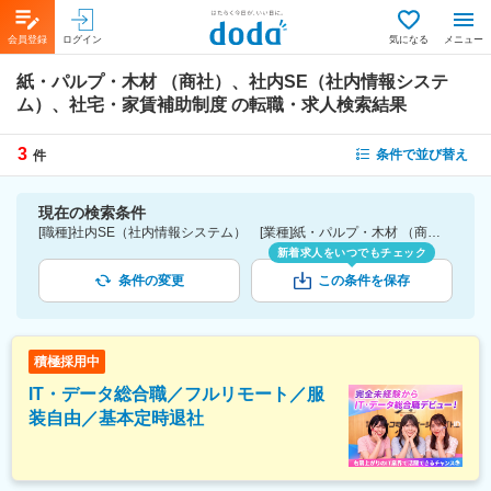
会員登録
ログイン
気になる
メニュー
紙・パルプ・木材 （商社）、社内SE（社内情報システ
ム）、社宅・家賃補助制度
の転職・求人検索結果
3
条件で並び替え
件
現在の検索条件
[職種]社内SE（社内情報システム） [業種]紙・パルプ・木材 （商社）-商社業界 [詳細条件](待遇・福利厚生)社宅・家賃補助制度
新着求人をいつでもチェック
条件の変更
この条件を保存
積極採用中
IT・データ総合職／フルリモート／服
装自由／基本定時退社