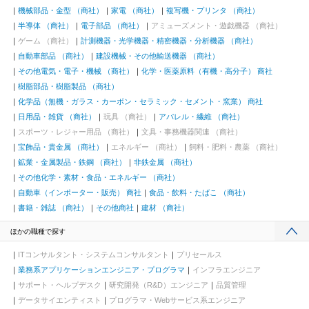
機械部品・金型 （商社）
家電 （商社）
複写機・プリンタ （商社）
半導体 （商社）
電子部品 （商社）
アミューズメント・遊戯機器 （商社）
ゲーム （商社）
計測機器・光学機器・精密機器・分析機器 （商社）
自動車部品 （商社）
建設機械・その他輸送機器 （商社）
その他電気・電子・機械 （商社）
化学・医薬原料（有機・高分子） 商社
樹脂部品・樹脂製品 （商社）
化学品（無機・ガラス・カーボン・セラミック・セメント・窯業） 商社
日用品・雑貨 （商社）
玩具 （商社）
アパレル・繊維 （商社）
スポーツ・レジャー用品 （商社）
文具・事務機器関連 （商社）
宝飾品・貴金属 （商社）
エネルギー （商社）
飼料・肥料・農薬 （商社）
鉱業・金属製品・鉄鋼 （商社）
非鉄金属 （商社）
その他化学・素材・食品・エネルギー （商社）
自動車（インポーター・販売） 商社
食品・飲料・たばこ （商社）
書籍・雑誌 （商社）
その他商社
建材 （商社）
ほかの職種で探す
ITコンサルタント・システムコンサルタント
プリセールス
業務系アプリケーションエンジニア・プログラマ
インフラエンジニア
サポート・ヘルプデスク
研究開発（R&D）エンジニア
品質管理
データサイエンティスト
プログラマ・Webサービス系エンジニア