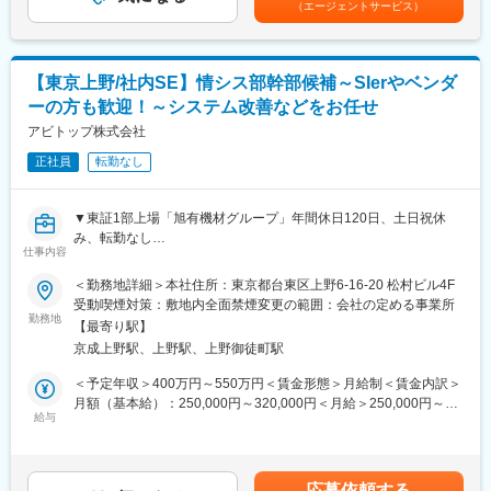
◎私たちは「日本の紙を世界に 世界の紙を日本に」のスローガン
（エージェントサービス）
■業務内容
の下、紙を媒体とし地球へ貢献する“紙流通のリーディングカンパ
IT全般統制及びIT業務処理統制を含めた、J-SOX評価業務全般を担
ニー”として、成長して参りました。「GIFT+1」というビジョンの
当いただきます。
もと、紙を通じた社会貢献から環境保護への取り組み、そして新
・評価調書の作成およびレビュー
たなサービスのイノベーションを目標に、地球全体を活動拠点と
【東京上野/社内SE】情シス部幹部候補～SIerやベンダ
・社内関係先及び監査法人との協議・対応 等
考えています。
ーの方も歓迎！～システム改善などをお任せ
■組織構成
アビトップ株式会社
変更の範囲：会社の定める業務
室長（60代男性）、課長（40代男性）、メンバー2名
正社員
転勤なし
変更の範囲：会社の定める業務
▼東証1部上場「旭有機材グループ」年間休日120日、土日祝休
み、転勤なし
仕事内容
▼残業時間月平均10時間/東京都上野駅徒歩5分の好立地と働きや
すさ抜群
＜勤務地詳細＞本社住所：東京都台東区上野6-16-20 松村ビル4F
▼システム改善や新システムの導入に際してベンダーコントロー
受動喫煙対策：敷地内全面禁煙変更の範囲：会社の定める事業所
ルを行いますので様々なスキルが身に付きます。
勤務地
【最寄り駅】
【選考場所】〒110-0005 東京都台東区上野6-16-20 松村ビル4階
京成上野駅、上野駅、上野御徒町駅
【業務内容】自社内における業務最適化に向け、ERPの社内
SE（ベンダーコントロール）をお任せいたします。
＜予定年収＞400万円～550万円＜賃金形態＞月給制＜賃金内訳＞
月額（基本給）：250,000円～320,000円＜月給＞250,000円～
【入社後の想定業務】当社は親会社である旭有機材を含め、様々
給与
320,000円＜昇給有無＞有＜残業手当＞有賃金はあくまでも目安
な企業の工業製品を取り扱う商社です。ご入社後は下記業務をご
の金額であり、選考を通じて上下する可能性があります。月給(月
経験に合わせてお任せいたします。
額)は固定手当を含めた表記です。
▼経理/財務関連のソフト
応募依頼する