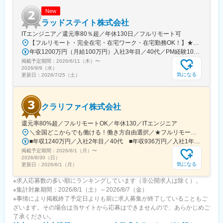
とが可能な上、働き方も良く長く腰を据えてキャリアアップが可
能です。
New
ラッドステイト株式会社
ITエンジニア／還元率80％超／年休130日／フルリモート可
変更の範囲：会社の定める業務
【フルリモート・完全在宅・在宅ワーク・在宅勤務OK！】★希望のない転勤はなし★プライベートを大切にした働き方を実現！★東京・大阪・名古屋・北海道・福岡など全国の希望の勤務地で希望の働き方ができます！★入社後に本人希望で上京や地方への引っ越しした方も複数名いて、その人に合った働き方を実現！★U・Iターン歓迎★受動喫煙対策：あり（全拠点）【勤務地詳細】■本社：品川駅直結 東京都港区港南2-16-1 品川イーストワンタワー7F■札幌：大通駅直結 北海道札幌市中央区大通西1-14-2 桂和大通ビル50 9F■名古屋：栄駅より徒歩5分 愛知県名古屋市中区栄3-15-33 栄ガスビル13F■大阪：南海なんば駅直結 大阪府大阪市浪速区難波中2-10-70 なんばパークスタワー19F■福岡：博多駅より徒歩2分 福岡県福岡市博多区博多駅前3-4-25 アクロスキューブ博多駅前
年収1200万円（月給100万円）入社3年目／40代／PM経験10年 年収930万円／（月給77万円）入社2年目／30代／PM経験6年
掲載予定期間：
2026/6/11（木）
〜
2026/9/9（水）
気になる
更新日：
2026/7/25（土）
クラリファイ株式会社
還元率80%超／フルリモートOK／年休130／ITエンジニア
＼全国どこからでも働ける！働き方自由選択／★フルリモート／在宅ワークOK◎★勤務地は希望を考慮し決定！★転居を伴う転勤なし★東京・大阪・名古屋・北海道・福岡など、全国の希望勤務地で勤務可能！★上京・地方移住など、ライフスタイルに合わせた働き方も実現できます！★U/Iターン歓迎！★自動車通勤可能（規定あり）【本社】東京都港区港南1-9-36 アレア品川13F【大阪支社】大阪府大阪市北区梅田1-12-12 東京建物梅田ビル12F【名古屋支社】愛知県名古屋市西区名駅1-1-17 名駅ダイヤメイテツビル11F【福岡支社】福岡県福岡市博多区博多駅前2-1-1 福岡朝日ビル1F【北海道支社】北海道札幌市中央区南2条西10-1000-24 TAKETOビル
■年収1240万円／入社2年目／40代 ■年収936万円／入社1年目／30代
掲載予定期間：
2026/6/1（月）
〜
2026/8/30（日）
気になる
更新日：
2026/6/1（月）
※求人応募数の多い順にランキングしています（非公開求人は除く）。
※集計対象期間：2026/8/1（土）～2026/8/7（金）
※事情により掲載終了予定日よりも前に求人募集が終了していることもご
ざいます。その場合は当サイトから応募はできませんので、あらかじめご
了承ください。