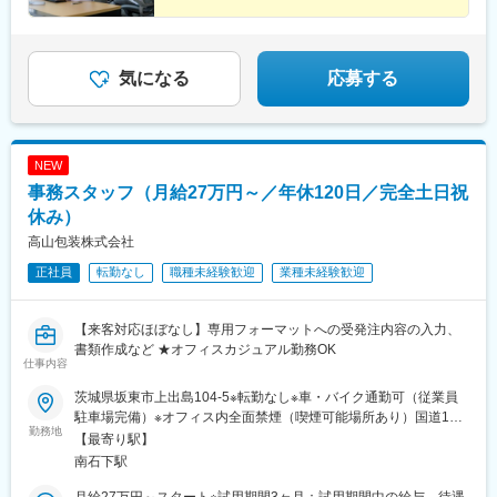
気になる
応募する
NEW
事務スタッフ（月給27万円～／年休120日／完全土日祝
休み）
高山包装株式会社
正社員
転勤なし
職種未経験歓迎
業種未経験歓迎
【来客対応ほぼなし】専用フォーマットへの受発注内容の入力、
書類作成など ★オフィスカジュアル勤務OK
仕事内容
茨城県坂東市上出島104-5※転勤なし※車・バイク通勤可（従業員
駐車場完備）※オフィス内全面禁煙（喫煙可能場所あり）国道125
勤務地
号沿いに会社があります。埼玉県久喜市から通勤している社員も
【最寄り駅】
います（車で片道約30分）。周辺道路は、通勤時、帰宅時ともに
南石下駅
渋滞は基本なくストレスフリーです。■ 隣接する市や県からのア