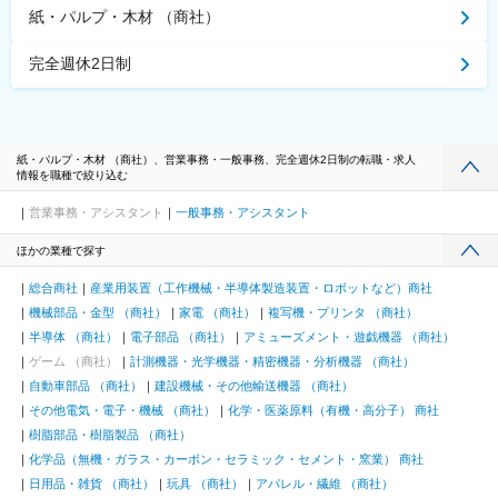
紙・パルプ・木材 （商社）
完全週休2日制
紙・パルプ・木材 （商社）、営業事務・一般事務、完全週休2日制の転職・求人
情報を職種で絞り込む
営業事務・アシスタント
一般事務・アシスタント
ほかの業種で探す
総合商社
産業用装置（工作機械・半導体製造装置・ロボットなど）商社
機械部品・金型 （商社）
家電 （商社）
複写機・プリンタ （商社）
半導体 （商社）
電子部品 （商社）
アミューズメント・遊戯機器 （商社）
ゲーム （商社）
計測機器・光学機器・精密機器・分析機器 （商社）
自動車部品 （商社）
建設機械・その他輸送機器 （商社）
その他電気・電子・機械 （商社）
化学・医薬原料（有機・高分子） 商社
樹脂部品・樹脂製品 （商社）
化学品（無機・ガラス・カーボン・セラミック・セメント・窯業） 商社
日用品・雑貨 （商社）
玩具 （商社）
アパレル・繊維 （商社）