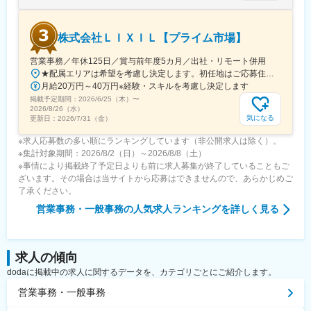
株式会社ＬＩＸＩＬ【プライム市場】
営業事務／年休125日／賞与前年度5カ月／出社・リモート併用
★配属エリアは希望を考慮し決定します。初任地はご応募住所での配属となります。入社後、転勤が伴う異動に関しては、必ず勤務地のご希望も確認した上で決定します。【配属オフィス一覧】■東京都品川区西品川1丁目1-1 大崎ガーデンタワー■愛知県名古屋市中村区名駅南4丁目11-40■京都府京都市伏見区竹田田中宮町103 ■大阪府大阪市中央区本町2丁目6-8 センバ・セントラルビル9F■大阪府箕面市萱野4丁目5-45■広島県広島市安佐南区西原6丁目11-8■福岡県福岡市博多区半道橋2-15-10 SOLAビル★出社とリモートワークを併用しながらの勤務となります。 業務に慣れるまでは、原則出社となります。 慣れてきたら少しずつリモートの日を増やし、最終的には週1～3日ほどの出社となる予定です（目安：～入社6カ月）。※受動喫煙対策：あり
月給20万円～40万円※経験・スキルを考慮し決定します
掲載予定期間：
2026/6/25（木）
〜
2026/8/26（水）
気になる
更新日：
2026/7/31（金）
※求人応募数の多い順にランキングしています（非公開求人は除く）。
※集計対象期間：2026/8/2（日）～2026/8/8（土）
※事情により掲載終了予定日よりも前に求人募集が終了していることもご
ざいます。その場合は当サイトから応募はできませんので、あらかじめご
了承ください。
営業事務・一般事務
の人気求人ランキングを詳しく見る
求人の傾向
dodaに掲載中の求人に関するデータを、カテゴリごとにご紹介します。
営業事務・一般事務