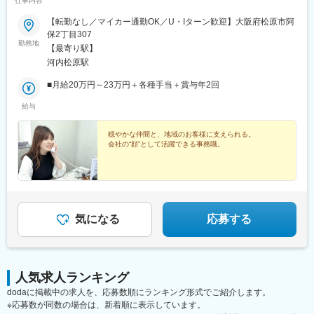
仕事内容
【転勤なし／マイカー通勤OK／U・Iターン歓迎】大阪府松原市阿
保2丁目307
勤務地
【最寄り駅】
河内松原駅
■月給20万円～23万円＋各種手当＋賞与年2回
給与
穏やかな仲間と、地域のお客様に支えられる。
会社の“顔”として活躍できる事務職。
気になる
応募する
人気求人ランキング
dodaに掲載中の求人を、応募数順にランキング形式でご紹介します。
※応募数が同数の場合は、新着順に表示しています。