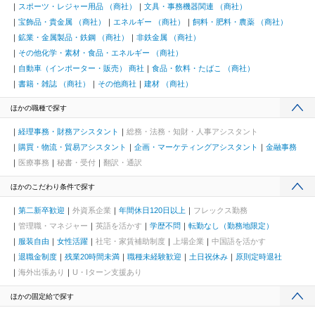
スポーツ・レジャー用品 （商社）
文具・事務機器関連 （商社）
宝飾品・貴金属 （商社）
エネルギー （商社）
飼料・肥料・農薬 （商社）
鉱業・金属製品・鉄鋼 （商社）
非鉄金属 （商社）
その他化学・素材・食品・エネルギー （商社）
自動車（インポーター・販売） 商社
食品・飲料・たばこ （商社）
書籍・雑誌 （商社）
その他商社
建材 （商社）
ほかの職種で探す
経理事務・財務アシスタント
総務・法務・知財・人事アシスタント
購買・物流・貿易アシスタント
企画・マーケティングアシスタント
金融事務
医療事務
秘書・受付
翻訳・通訳
ほかのこだわり条件で探す
第二新卒歓迎
外資系企業
年間休日120日以上
フレックス勤務
管理職・マネジャー
英語を活かす
学歴不問
転勤なし（勤務地限定）
服装自由
女性活躍
社宅・家賃補助制度
上場企業
中国語を活かす
退職金制度
残業20時間未満
職種未経験歓迎
土日祝休み
原則定時退社
海外出張あり
U・Iターン支援あり
ほかの固定給で探す