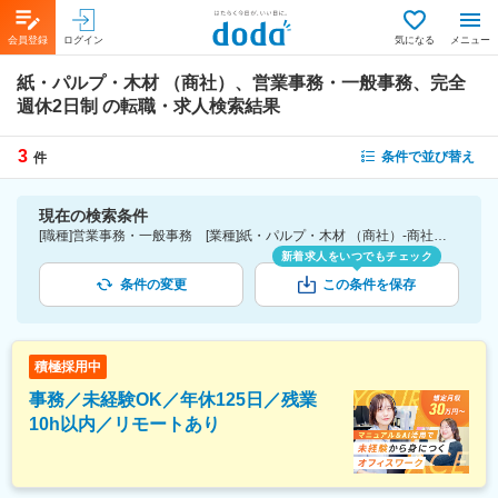
会員登録
ログイン
気になる
メニュー
紙・パルプ・木材 （商社）、営業事務・一般事務、完全
週休2日制
の転職・求人検索結果
3
条件で並び替え
件
現在の検索条件
[職種]営業事務・一般事務 [業種]紙・パルプ・木材 （商社）-商社業界 [こだわり条件ピックアップ]完全週休2日制 [詳細条件](休日・働き方)完全週休2日制
新着求人をいつでもチェック
条件の変更
この条件を保存
積極採用中
事務／未経験OK／年休125日／残業
10h以内／リモートあり