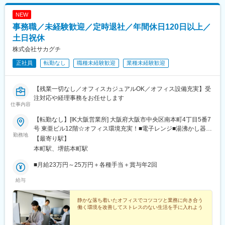
NEW
事務職／未経験歓迎／定時退社／年間休日120日以上／
土日祝休
株式会社サカグチ
正社員
転勤なし
職種未経験歓迎
業種未経験歓迎
【残業一切なし／オフィスカジュアルOK／オフィス設備充実】受
注対応や経理事務をお任せします
仕事内容
【転勤なし】[IK大阪営業所] 大阪府大阪市中央区南本町4丁目5番7
号 東亜ビル12階☆オフィス環境充実！■電子レンジ■湯沸かし器■
勤務地
冷蔵庫■鍵付きロッカー など受動喫煙対策あり
【最寄り駅】
本町駅、堺筋本町駅
■月給23万円～25万円＋各種手当＋賞与年2回
給与
静かな落ち着いたオフィスでコツコツと業務に向き合う
働く環境を改善してストレスのない生活を手に入れよう