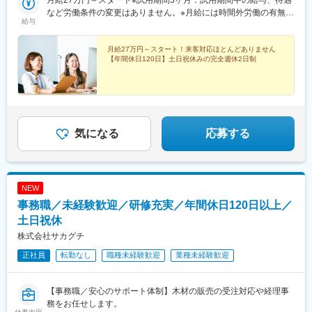
クセスも良好 ━━━━━茨城県：守谷市、常総市、古河市、下妻
月給27万円～スタート※試用期間3ヶ月：試用期間中の給与、待遇
市、つくば市、取手市から車で約20～30分埼玉県：幸手市、春日
など労働条件の変更はありません。※月給には時間外労働の有無に
給与
部市、蓮田市、久喜市、白岡市、吉川市から車で約30～40分千葉
関わらず、月59.5時間分／7万2000円以上の固定残業代が含まれ
県：野田市から車で約30分
ています（超過分は追加支給）
月給27万円～スタート！来客対応ほとんどありません
【年間休日120日】土日祝休みの完全週休2日制
気になる
応募する
NEW
事務職／未経験歓迎／研修充実／年間休日120日以上／
土日祝休
株式会社サカグチ
正社員
転勤なし
職種未経験歓迎
業種未経験歓迎
【事務職／安心のサポート体制】木材の販売の受注対応や経理事
務をお任せします。