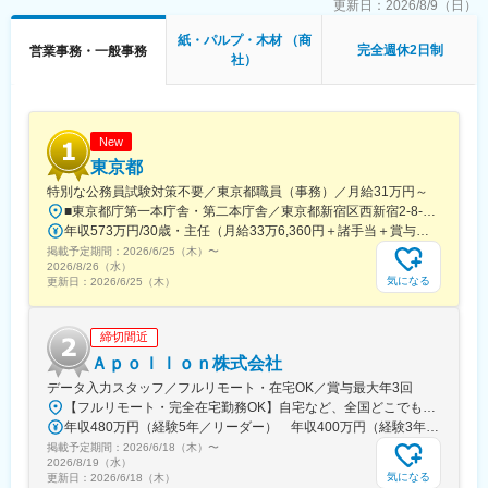
更新日：
2026/8/9（日）
紙・パルプ・木材 （商
完全週休2日制
営業事務・一般事務
社）
New
東京都
特別な公務員試験対策不要／東京都職員（事務）／月給31万円～
■東京都庁第一本庁舎・第二本庁舎／東京都新宿区西新宿2-8-1 ※東京都庁本庁舎のほか、都内の出先事業所などに配属される場合があります。 ※配属される部署によってリモートワークの相談も可能です。 ◎アクセス・「JR新宿駅」（西口から徒歩約10分）・都営地下鉄大江戸線「都庁前駅」・新宿駅西口（地下バスのりば）から都営バス（都庁循環）「都庁第一本庁舎」、「都庁第二本庁舎」、「都議会議事堂」下車・JR新宿駅西改札「新宿駅西口」バス停から「西参道方面」行きの新宿WEバス乗車、「新宿ワシントンホテル前」下車※禁煙対策：敷地内禁煙
年収573万円/30歳・主任（月給33万6,360円＋諸手当＋賞与） 年収694万円/35歳・課長代理（月給40万3,560円＋諸手当＋賞与）
掲載予定期間：
2026/6/25（木）
〜
2026/8/26（水）
気になる
更新日：
2026/6/25（木）
締切間近
Ａｐｏｌｌｏｎ株式会社
データ入力スタッフ／フルリモート・在宅OK／賞与最大年3回
【フルリモート・完全在宅勤務OK】自宅など、全国どこでもあなたが働きやすい場所で働けます★転居を伴う転勤なし★全国47都道府県どこからでも応募OK【本社】東京都新宿区山吹町130番地の15 茜ビル2-A＜アクセス＞有楽町線「江戸川橋駅」、東西線「東西線」より徒歩10分※受動喫煙対策：あり
年収480万円（経験5年／リーダー） 年収400万円（経験3年／メンバー）
掲載予定期間：
2026/6/18（木）
〜
2026/8/19（水）
気になる
更新日：
2026/6/18（木）