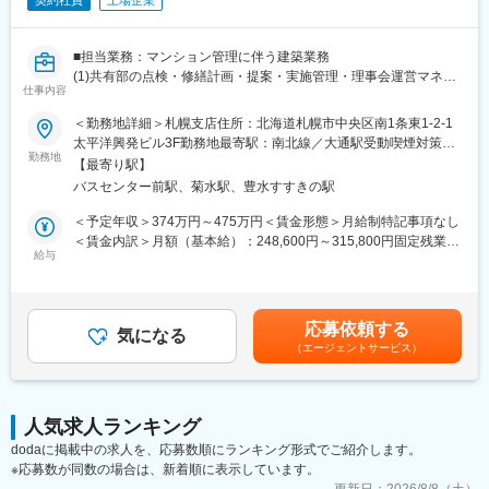
契約社員
上場企業
■担当業務：マンション管理に伴う建築業務
(1)共有部の点検・修繕計画・提案・実施管理・理事会運営マネジ
仕事内容
メント等
(2)専有部のリフォーム営業・企画・実施管理等
＜勤務地詳細＞札幌支店住所：北海道札幌市中央区南1条東1-2-1
(3)設備点検（排水管清掃・建築設備点検・除雪業務）の実施管理
太平洋興発ビル3F勤務地最寄駅：南北線／大通駅受動喫煙対策：
等
勤務地
屋内全面禁煙変更の範囲：会社の定める事業所
【最寄り駅】
上記業務をマンション担当者（フロント）や協力業者等と連携・
バスセンター前駅、菊水駅、豊水すすきの駅
協力しながら担当して頂きます。
また、支店内の各プロジェクト（広報誌企画・協力会運営・各種
＜予定年収＞374万円～475万円＜賃金形態＞月給制特記事項なし
相談会運営・ISO運営等）に参画するなど、必要な関連業務も行っ
＜賃金内訳＞月額（基本給）：248,600円～315,800円固定残業手
て頂きます。
給与
当/月：63,000円～80,000円（固定残業時間30時間0分/月）超過し
※管理物件：管理組合マンション80棟、他賃貸物件管理有
た時間外労働の残業手当は追加支給＜月給＞311,600円～395,800
円（一律手当を含む）＜昇給有無＞有＜残業手当＞有＜給与補足
■配属部署
＞■年収：経験・能力・居住状況を考慮し、決定します。※上記年
応募依頼する
札幌支店建築課に配属。
気になる
収には30時間分の残業代と賞与が含まれた金額となっておりま
（エージェントサービス）
※スタッフは4名（男性3名、女性1名）
す。記載金額は選考を通じて上下する可能性があります。月給(月
額)は固定手当を含みます。
変更の範囲：会社の定める業務
人気求人ランキング
dodaに掲載中の求人を、応募数順にランキング形式でご紹介します。
※応募数が同数の場合は、新着順に表示しています。