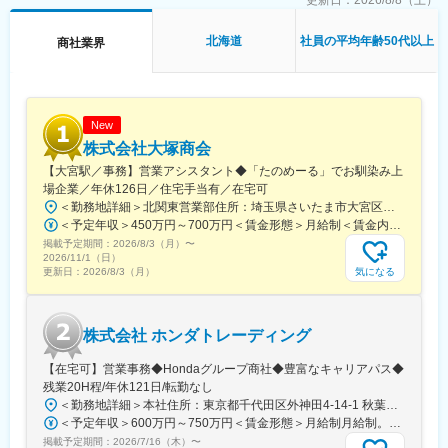
更新日：
2026/8/8（土）
北海道
社員の平均年齢50代以上
商社業界
New
株式会社大塚商会
【大宮駅／事務】営業アシスタント◆「たのめーる」でお馴染み上
場企業／年休126日／住宅手当有／在宅可
＜勤務地詳細＞北関東営業部住所：埼玉県さいたま市大宮区桜木町1-195-1 大宮ソラミチKOZ 12階受動喫煙対策：屋内全面禁煙変更の範囲：会社の定める事業所（リモートワーク含む）
＜予定年収＞450万円～700万円＜賃金形態＞月給制＜賃金内訳＞月額（基本給）：274,000円～400,000円＜月給＞274,000円～400,000円＜昇給有無＞有＜残業手当＞有＜給与補足＞※経験・スキルを考慮のうえ、当社規定にて決定■昇給：年1回■賞与：年2回（7月・12月）賃金はあくまでも目安の金額であり、選考を通じて上下する可能性があります。月給(月額)は固定手当を含めた表記です。
掲載予定期間：
2026/8/3（月）
〜
2026/11/1（日）
気になる
更新日：
2026/8/3（月）
株式会社 ホンダトレーディング
【在宅可】営業事務◆Hondaグループ商社◆豊富なキャリアパス◆
残業20H程/年休121日/転勤なし
＜勤務地詳細＞本社住所：東京都千代田区外神田4-14-1 秋葉原UDX南ウイング18F勤務地最寄駅：JR山手線・総武線／秋葉原駅受動喫煙対策：屋内全面禁煙変更の範囲：会社の定める事業所（リモートワーク含む）
＜予定年収＞600万円～750万円＜賃金形態＞月給制月給制。賞与昨年支給実績6.7ヶ月分。＜賃金内訳＞月額（基本給）：300,000円～410,000円＜月給＞300,000円～410,000円＜昇給有無＞有＜残業手当＞有＜給与補足＞賞与は直近3年間の平均で6.5か月分支給として計算。全社平均である20時間分の時間外手当含む。時間外手当は1分単位で支給。賃金はあくまでも目安の金額であり、選考を通じて上下する可能性があります。月給(月額)は固定手当を含めた表記です。
掲載予定期間：
2026/7/16（木）
〜