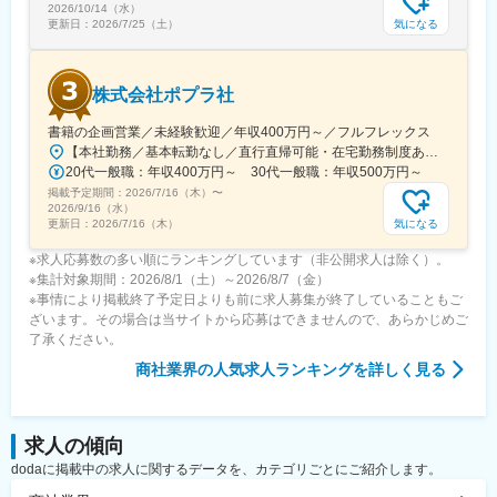
2026/10/14（水）
気になる
更新日：
2026/7/25（土）
株式会社ポプラ社
書籍の企画営業／未経験歓迎／年収400万円～／フルフレックス
【本社勤務／基本転勤なし／直行直帰可能・在宅勤務制度あり】東京都品川区西五反田3丁目5番8号 JR目黒MARCビル12階（都営浅草線・JR山手線「五反田駅」より徒歩10分）※宿泊を伴う出張が発生する場合があります
20代一般職：年収400万円～ 30代一般職：年収500万円～
掲載予定期間：
2026/7/16（木）
〜
2026/9/16（水）
気になる
更新日：
2026/7/16（木）
※求人応募数の多い順にランキングしています（非公開求人は除く）。
※集計対象期間：2026/8/1（土）～2026/8/7（金）
※事情により掲載終了予定日よりも前に求人募集が終了していることもご
ざいます。その場合は当サイトから応募はできませんので、あらかじめご
了承ください。
商社業界
の人気求人ランキングを詳しく見る
求人の傾向
dodaに掲載中の求人に関するデータを、カテゴリごとにご紹介します。