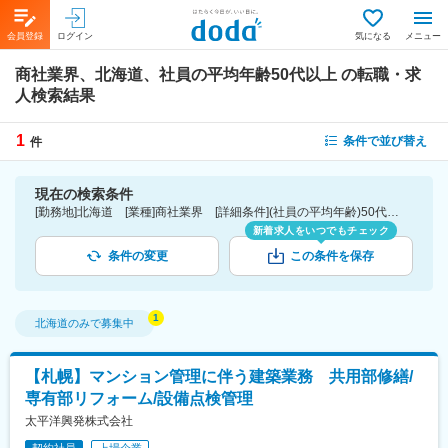
会員登録
ログイン
気になる
メニュー
商社業界、北海道、社員の平均年齢50代以上
の転職・求
人検索結果
1
条件で並び替え
件
現在の検索条件
[勤務地]北海道 [業種]商社業界 [詳細条件](社員の平均年齢)50代以上
新着求人をいつでもチェック
条件の変更
この条件を保存
北海道
のみで募集中
【札幌】マンション管理に伴う建築業務 共用部修繕/
専有部リフォーム/設備点検管理
太平洋興発株式会社