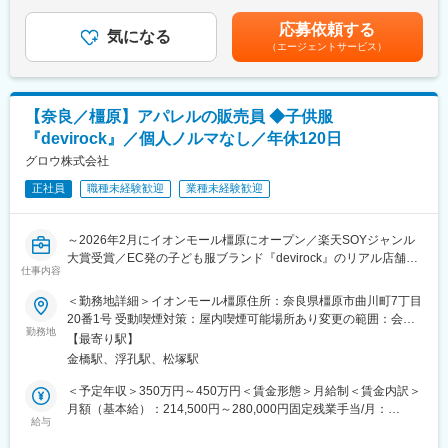
律手当を含む）＜昇給有無＞有＜残業手当＞有＜給与補足＞■昇
■募集背景：
ど、
給：年1回※5,000円～10,000円／月（前年度実績）■賞与：年2回※
応募依頼する
同社は創業75年にわたり、奈良県を中心に小麦粉や食品原材料を
《未経験から活躍している先輩社員多数！》
気になる
計3.0-4.0ヶ月分（前年度実績）＋決算賞与賃金はあくまでも目安
（エージェントサービス）
取り扱う食品総合商社として成長してきました。
現在活用している先輩社員も、前職は製造業、飲食関係などバラ
の金額であり、選考を通じて上下する可能性があります。月給(月
奈良県内で唯一の日清製粉株式会社の第一次特約店として、多く
エティ豊か。
額)は固定手当を含めた表記です。
の製菓・製パン・製麺メーカー様との信頼関係を築いています。
全体の80%以上の社員が未経験スタートで、現在活用しておりま
現在営業部では経験豊富な40代・50代社員が中心となって活躍し
す。
【奈良／橿原】アパレルの販売員 ◆子供服
ており、今後の事業継続と組織強化を見据えて、次世代を担う新
同じ未経験入社の気持ちを理解している社員が沢山おりますの
『devirock』／個人ノルマなし／年休120日
たな仲間を募集します。
で、親身に丁寧に仕事を教えてくれ環境です。
食品業界で培った営業経験を活かしながら、地域の「食」を支え
グロウ株式会社
る仕事に挑戦したい方を歓迎します。
■モデル年収
正社員
職種未経験歓迎
業種未経験歓迎
（1）年収385万円 ／ 27歳 営業職 入社1年目
■業務内容：
（2）年収513万円 ／ 34歳 営業職 入社4年目
食品メーカーや食品関連企業への法人営業をお任せします。
～2026年2月にイオンモール橿原にオープン／楽天SOYジャンル
取り扱う商品は小麦粉を中心に、油脂、糖類、でん粉、穀物など
変更の範囲：会社の定める業務
大賞受賞／EC発の子ども服ブランド『devirock』のリアル店舗拡
の食品原材料や包装資材など幅広く、お客様の課題やニーズに応
仕事内容
大に伴う増員募集～
じた提案を行います。
＜勤務地詳細＞イオンモール橿原住所：奈良県橿原市曲川町7丁目
■業務内容：
20番1号 受動喫煙対策：屋内喫煙可能場所あり変更の範囲：会社
■業務詳細：
子供服ブランド『devirock（デビロック）』を展開する当社に
勤務地
の定める事業所
・既存顧客への定期訪問
【最寄り駅】
て、店舗販売員をお任せいたします。ネットショップで絶大な支
・食品原材料や包装資材の提案／新商品の紹介
金橋駅、浮孔駅、松塚駅
持を集める当社では、リアル店舗の展開を本格化させています。
・仕入先メーカーとの打ち合わせ
今回は、ブランドのさらなる成長を見据えた組織体制強化のため
＜予定年収＞350万円～450万円＜賃金形態＞月給制＜賃金内訳＞
・見積書作成／受発注に伴う事務処理
の募集です。
月額（基本給）：214,500円～280,000円固定残業手当/月：
・商品開発やレシピ提案のサポート
給与
16,000円～21,000円（固定残業時間10時間0分/月）超過した時間
＜営業スタイル＞ルート営業が9割となります。新規は顧客紹介や
■業務詳細：
外労働の残業手当は追加支給＜月給＞230,500円～301,000円（一
自社HPからの問い合わせに対応いただきます。