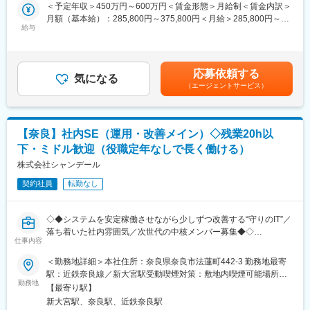
開。社会的信頼のあるグループ基盤と世界ネットワークで安定成
＜予定年収＞450万円～600万円＜賃金形態＞月給制＜賃金内訳＞
のSV等を経験している方であれば、より早く業務に慣れていただ
長を実現しています。
月額（基本給）：285,800円～375,800円＜月給＞285,800円～
けます。
給与
375,800円＜昇給有無＞有＜残業手当＞有＜給与補足＞■賞与：年
■職務詳細：
2回（7月・12月）賃金はあくまでも目安の金額であり、選考を通
■当社について：
既存顧客・紹介顧客を中心にトラック買取営業を行い、顧客の資
じて上下する可能性があります。月給(月額)は固定手当を含めた表
当社は関西トップクラスの給食・社食サービス企業として、保育
産価値最大化に貢献します。営業経験を活かし、関係構築・交渉
記です。
園・高齢者施設・学校・企業食堂など幅広い分野にサービスを提
応募依頼する
力が発揮できる環境です。
気になる
供しています。本部で献立を統一管理し、顧客先で調理するモデ
（エージェントサービス）
・既存顧客および紹介案件対応（新規開拓なし）
ルにより品質と安全性、コストを両立し、安定した成長を続けて
・訪問商談、車両状態確認（写真・エンジン確認）
います。
・査定部門と連携し価格調整
・見積提案、条件交渉、契約締結
変更の範囲：会社の定める業務
【奈良】社内SE（運用・改善メイン）◇残業20h以
・引取や納車スケジュール調整
下・ミドル歓迎（役職定年なしで長く働ける）
■業務の特徴：
株式会社シャンデール
・既存中心の営業スタイルで顧客との長期関係構築が重要です。
契約社員
転勤なし
海外販路を活かした価格提案が可能なため、営業としての価値提
供力を高められる点が特徴です。
・営業先は運送会社、車両管理担当部門で基本法人顧客となりま
◇◆システムを安定稼働させながら少しずつ改善する“守りのIT”／
す。
落ち着いた社内雰囲気／次世代の中核メンバー募集◆◇
・担当エリア：中部・関西以西の西日本
仕事内容
■採用の背景
・担当社数：20～30社
ベテラン社員2名と協力会社3名の計5名で業務を行っています
＜勤務地詳細＞本社住所：奈良県奈良市法蓮町442-3 勤務地最寄
・外勤：７割程度
が、社内システムの安定運用体制の強化に加え、次世代の中心メ
駅：近鉄奈良線／新大宮駅受動喫煙対策：敷地内喫煙可能場所あ
ンバーの育成のための増員募集です。
勤務地
り変更の範囲：会社の定める事業所
■入社後の流れ：
【最寄り駅】
まずは先輩社員からOJT方式で業務を学んでいただきます。車両
新大宮駅、奈良駅、近鉄奈良駅
■業務概要