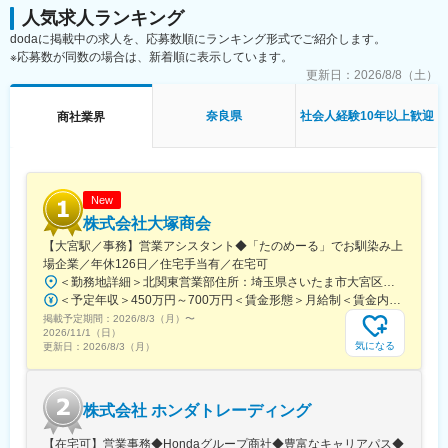
・明治36年創業、120年以上続く安定企業
人気求人ランキング
・鉄の総合商社としての確かな実績と信頼
【雇入れ直後】上記業務
dodaに掲載中の求人を、応募数順にランキング形式でご紹介します。
・建築を川上から川下まで支える一貫体制
※応募数が同数の場合は、新着順に表示しています。
・地域密着で移動負担の少ない働き方
■建設事業部／5名（70代1名・60代2名・50代2名）
更新日：
2026/8/8（土）
・ベテランの経験が正当に評価される風土
※少人数体制のため、分からないことはすぐに聞ける環境です。
・月平均残業約10時間で、身体的負担も少なめ
面倒見の良い社員が揃っています。
奈良県
社会人経験10年以上歓迎
商社業界
■働き方・環境について
変更の範囲：会社の定める業務
・月平均残業：約10時間
→現場は奈良県中心で、管理案件も厳選しているので納期関連の
イレギュラーが少ないです。
New
・現場管理：事務作業＝8：2
株式会社大塚商会
同時進行案件：3～6件程度（全体で約18棟、イレギュラー少なめ
【大宮駅／事務】営業アシスタント◆「たのめーる」でお馴染み上
です）
場企業／年休126日／住宅手当有／在宅可
・出張：年3回程度…日帰り～1泊2日
＜勤務地詳細＞北関東営業部住所：埼玉県さいたま市大宮区桜木町1-195-1 大宮ソラミチKOZ 12階受動喫煙対策：屋内全面禁煙変更の範囲：会社の定める事業所（リモートワーク含む）
・土日出社：年数回程度（昨年度実績：0回）
＜予定年収＞450万円～700万円＜賃金形態＞月給制＜賃金内訳＞月額（基本給）：274,000円～400,000円＜月給＞274,000円～400,000円＜昇給有無＞有＜残業手当＞有＜給与補足＞※経験・スキルを考慮のうえ、当社規定にて決定■昇給：年1回■賞与：年2回（7月・12月）賃金はあくまでも目安の金額であり、選考を通じて上下する可能性があります。月給(月額)は固定手当を含めた表記です。
掲載予定期間：
■研修
2026/8/3（月）
〜
2026/11/1（日）
ご入社後、ご経験によりマンツーマンでフォローする体制があり
気になる
更新日：
2026/8/3（月）
ます。（1週間～1ヶ月程度）
■この求人のポイント：
鉄の総合商社として、あらゆるニーズに応えます。鉄材・加工・
株式会社 ホンダトレーディング
工務・不動産・建設事業と5つの事業を展開。
【在宅可】営業事務◆Hondaグループ商社◆豊富なキャリアパス◆
■企業魅力