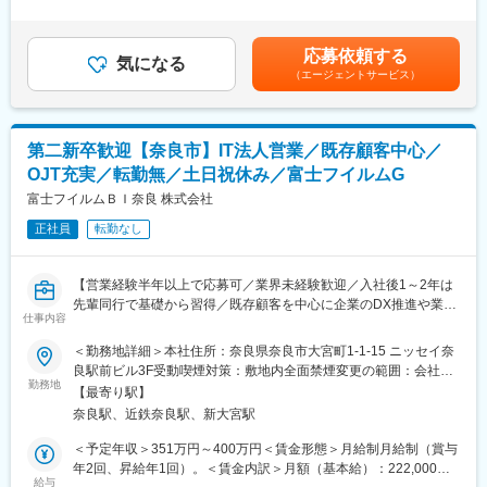
■業務詳細：
外労働の残業手当は追加支給＜月給＞260,000円～330,000円（一
が楽しくなるライフスタイルを提供したいと考えています。公式
・店舗運営に関わる本社との連携業務
律手当を含む）＜昇給有無＞有＜残業手当＞有＜給与補足＞※上記
サイト、楽天市場、ZOZOTOWNなどECサイト中心に販売してお
・数値管理（予算／売上／KPI）
は賞与を含みます。賞与は事業年度で2年目以降、業績に応じて年
り、2025年は楽天ショップ・オブ・ザ・イヤー2025 キッズ・ジ
応募依頼する
・販促やイベント企画立案
気になる
2回支給。賃金はあくまでも目安の金額であり、選考を通じて上下
ュニア ジャンル賞の大賞を受賞。子育てにおいて必要とされるブ
（エージェントサービス）
・店頭商品ディスプレイ、商品管理
する可能性があります。月給(月額)は固定手当を含めた表記です。
ランドとなり、子ども服業界日本一を目指しています。
・店舗スタッフマネジメント
・店頭接客業務や、館とのコミュニケーション など
変更の範囲：会社の定める業務
第二新卒歓迎【奈良市】IT法人営業／既存顧客中心／
■働く環境：
OJT充実／転勤無／土日祝休み／富士フイルムG
スタッフ3～4名を想定、服装自由で個人ノルマはありません。チ
ーム全員で店舗目標を目指すスタイルです。EC発ブランドだから
富士フイルムＢＩ奈良 株式会社
こその圧倒的な集客力と注目度の中で、理想のお店づくりやスタ
正社員
転勤なし
ッフ育成に主導して挑める、やりがい抜群のポジションです。
■キャリアパス：
【営業経験半年以上で応募可／業界未経験歓迎／入社後1～2年は
店長として活躍した後は、店舗数拡大に伴ってエリアマネジャー
先輩同行で基礎から習得／既存顧客を中心に企業のDX推進や業務
（本部配属）へ挑戦できます。中長期的にはSV・MD・VMD・撮
仕事内容
改善を支援】
影スタイリスト・プロモーション担当などの職種への挑戦も可能
＜勤務地詳細＞本社住所：奈良県奈良市大宮町1-1-15 ニッセイ奈
です。個人ノルマなどはなく、店舗としての予算達成を主なKPIと
■採用背景
良駅前ビル3F受動喫煙対策：敷地内全面禁煙変更の範囲：会社の
して設定していく予定です。
同社は、富士フイルムBIのブランド力と地域密着型の提案力を強
勤務地
定める事業所
【最寄り駅】
みに、奈良県内の企業や医療機関、教育機関を支援しています。
■募集背景：
奈良駅、近鉄奈良駅、新大宮駅
オフィス環境の改善や業務効率化へのニーズ拡大を受け、営業体
ブランドのさらなる成長と店舗拡大を見据えた、組織体制強化の
制の強化を進めています。
＜予定年収＞351万円～400万円＜賃金形態＞月給制月給制（賞与
ための増員募集です。店舗運営の核となるメンバーを求めてお
組織基盤の強化に向けた増員募集であり、業界未経験の方も安心
年2回、昇給年1回）。＜賃金内訳＞月額（基本給）：222,000円
り、これまでのご経験を活かして、店舗スタッフの牽引や運営の
してスタートできる環境を整えています。
給与