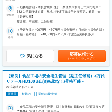
126日～
す。
変更の範囲：会社の定める業務
＜勤務地詳細＞奈良営業所 住所：奈良県大和郡山市馬司町東口
■職務内容：
632-1 受動喫煙対策：敷地内喫煙可能場所あり変更の範囲：会社
■働き方：
土木・景観資材のルート営業をご担当いただきます。
勤務地
の定める事業所
・年休125日（土日祝休）
【最寄り駅】
＜具体的には＞
・残業月12.6H
筒井駅、平端駅、二階堂駅
・提案先：京都府内を中心とした建設工事会社(担当社数は20～30
・時間外の業務連絡なし！数年前から20時PCシャットダウンの仕
社)
＜予定年収＞400万円～450万円＜賃金形態＞月給制＜賃金内訳＞
組みなど改善をしており、お客様に「土日祝休み・営業時間外は
・商材：土木・景観資材(例：コンクリート品、上下水道資材、防
月額（基本給）：240,000円～280,000円固定残業手当/月：
対応なし」の印象を持ってもらえている環境
災関連資材、法面緑化、舗装関連資材、他)
給与
30,000円（固定残業時間20時間0分/月～10時間0分/月）超過した
・営業スタイル：既存先への営業を中心に、顧客紹介や問い合わ
時間外労働の残業手当は追加支給＜月給＞270,000円～310,000円
■キャリア：
せによる新規開拓
（一律手当を含む）＜昇給有無＞有＜残業手当＞有＜給与補足＞
固定給で安定！昇給幅も高いため、年齢にかかわらず年収UPが可
※飛込営業はありませんので、ご安心ください
賞与：年2回(合計2.5ヶ月分 ※前年度実績）昇給：年1回(1月当たり
能
応募依頼する
・評価：受注金額と粗利益をもとに評価します
気になる
2,000円～5,000円 ※前年度実績） 賃金はあくまでも目安の金額で
・モデル年収：35歳／600万円・40歳／680万円
（エージェントサービス）
※配達先は注文先の事務所または工事現場です
あり、選考を通じて上下する可能性があります。月給(月額)は固定
・賞与：年2回（過去実績4.5ヶ月分）
手当を含めた表記です。
＼働き方に自信あり！／
■社風：
・残業時間：25時間程度（仕事とプライベートメリハリをつけて
風通し抜群！社員同士年齢層の近い人がほとんどで、コミュニケ
【奈良】食品工場の安全衛生管理（副主任候補）※万代
いる社員が多いです）
ーションがとりやすい環境。「従業員満足の推進」を重視してお
リテールHD100％出資/転勤なし/昇格可能～
※繁忙期・閑散期によって変動あり
り、働く上で改善点してほしいことを社長に発信できる仕組みが
・年間休日：126日
株式会社アドバンス
あり、実際に制度改革の動きも活発です。
・完全週休2日制（土日）＋祝日
正社員
転勤なし
業種未経験歓迎
※休日出勤は原則なく、年に1回程度です
変更の範囲：会社の定める業務
※そのほか、年末年始・夏季休暇などあります！
～食品工場の安全衛生管理（副主任候補）転勤なし◎/頑張り次第
■組織構成：
で昇格可/風通しの良い社風◎～