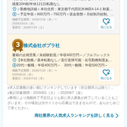
残業20H程/年休121日/転勤なし
・明治36年創業、120年以上続く安定企業
＜勤務地詳細＞本社住所：東京都千代田区外神田4-14-1 秋葉原UDX南ウイング18F勤務地最寄駅：JR山手線・総武線／秋葉原駅受動喫煙対策：屋内全面禁煙変更の範囲：会社の定める事業所（リモートワーク含む）
・鉄の総合商社としての確かな実績と信頼
＜予定年収＞600万円～750万円＜賃金形態＞月給制月給制。賞与昨年支給実績6.7ヶ月分。＜賃金内訳＞月額（基本給）：300,000円～410,000円＜月給＞300,000円～410,000円＜昇給有無＞有＜残業手当＞有＜給与補足＞賞与は直近3年間の平均で6.5か月分支給として計算。全社平均である20時間分の時間外手当含む。時間外手当は1分単位で支給。賃金はあくまでも目安の金額であり、選考を通じて上下する可能性があります。月給(月額)は固定手当を含めた表記です。
・鉄材販売から加工・施工図・不動産・建設までの一貫体制
掲載予定期間：
・奈良県中部エリアを中心とした地域密着型の事業展開
2026/7/16（木）
〜
2026/10/14（水）
・自社案件・下請け中心で、無理のない工程管理が可能
気になる
更新日：
2026/7/25（土）
・未経験から施工管理に挑戦できる育成環境
・月平均残業約10時間でワークライフバランス良好
株式会社ポプラ社
変更の範囲：会社の定める業務
書籍の企画営業／未経験歓迎／年収400万円～／フルフレックス
【本社勤務／基本転勤なし／直行直帰可能・在宅勤務制度あり】東京都品川区西五反田3丁目5番8号 JR目黒MARCビル12階（都営浅草線・JR山手線「五反田駅」より徒歩10分）※宿泊を伴う出張が発生する場合があります
20代一般職：年収400万円～ 30代一般職：年収500万円～
掲載予定期間：
2026/7/16（木）
〜
2026/9/16（水）
気になる
更新日：
2026/7/16（木）
※求人応募数の多い順にランキングしています（非公開求人は除く）。
※集計対象期間：2026/8/1（土）～2026/8/7（金）
※事情により掲載終了予定日よりも前に求人募集が終了していることもご
ざいます。その場合は当サイトから応募はできませんので、あらかじめご
了承ください。
商社業界
の人気求人ランキングを詳しく見る