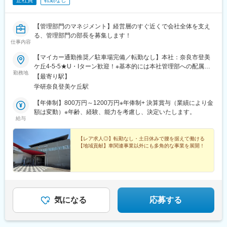
正社員
転勤なし
【管理部門のマネジメント】経営層のすぐ近くで会社全体を支え
る、管理部門の部長を募集します！
仕事内容
【マイカー通勤推奨／駐車場完備／転勤なし】本社：奈良市登美
ケ丘4-5-5★U・Iターン歓迎！※基本的には本社管理部への配属と
勤務地
なりますが、ご経験やご希望によっては、別事業部への配属をご
【最寄り駅】
相談する場合があります。※その際は、選考段階であらかじめご説
学研奈良登美ケ丘駅
明・ご相談いたします。※受動喫煙対策：屋内全面禁煙
【年俸制】800万円～1200万円※年俸制+ 決算賞与（業績により金
額は変動）※年齢、経験、能力を考慮し、決定いたします。
給与
【レア求人◎】転勤なし・土日休みで腰を据えて働ける
【地域貢献】車関連事業以外にも多角的な事業を展開！
気になる
応募する