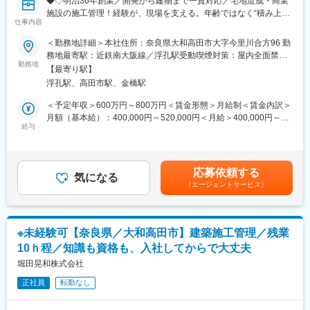
様が来店するスーパーマーケット万代がメインクライアント
◆◇明治36年創業／開発から建物まで一貫対応／宅地造成・商業
ご入社後、ご経験によりマンツーマンでフォローする体制があり
施設の施工管理！経験が、現場を支える。年齢ではなく“積み上げ
ます。
仕事内容
変更の範囲：会社の定める業務
てきた実績”が評価される会社です◇◆
＜勤務地詳細＞本社住所：奈良県大和高田市大字今里川合方96 勤
■組織構成：
■概要
務地最寄駅：近鉄南大阪線／浮孔駅受動喫煙対策：屋内全面禁煙
1名（60代）
堀田晃和株式会社は、明治36年創業。120年以上にわたり、鉄の
勤務地
変更の範囲：会社の定める事業所
→ベテランの社員よりマンツーマンでサポートしてもらえます。
【最寄り駅】
総合商社として社会インフラと建築を支えてきました。受注を担
他の部署の人達にも分からない事など聞きやすい雰囲気があるの
浮孔駅、高田市駅、金橋駅
う「鉄材部」、鉄材を加工する「加工部」、鉄骨施工図を手がけ
で安心してスタートできます。
る「工務部」、奈良県中部エリアに根差した「不動産部」、そし
＜予定年収＞600万円～800万円＜賃金形態＞月給制＜賃金内訳＞
て建物の施工を行う「建設事業部」と、開発から建物完成までを
月額（基本給）：400,000円～520,000円＜月給＞400,000円～
■企業魅力
一貫して担える体制を強みとしています。
給与
520,000円＜昇給有無＞有＜残業手当＞有＜給与補足＞※経験・年
・明治36年創業、120年以上続く安定企業
現在、建設事業の安定受注・事業拡大に伴い、これまでの現場経
齢・能力を考慮して決定いたします■昇給：あり（年1回）※過去
・鉄の総合商社としての確かな実績と信頼
験を活かして活躍していただける施工管理経験者を募集していま
実績：1,000円～20,000円／月■賞与：あり（年2回）賃金はあく
・鉄材販売から加工・施工図・不動産・建設までの一貫体制
す。
までも目安の金額であり、選考を通じて上下する可能性がありま
・奈良県中部エリアを中心とした地域密着型の事業展開
応募依頼する
気になる
す。月給(月額)は固定手当を含めた表記です。
・自社案件・下請け中心で、無理のない工程管理が可能
（エージェントサービス）
■職務内容
・未経験から施工管理に挑戦できる育成環境
宅地造成、商業施設、一般住宅などを対象とした建築施工管理業
・月平均残業約10時間でワークライフバランス良好
務をお任せします。即戦力として現場を任されながらも、案件は
厳選されており、落ち着いた環境で業務に集中できます。
変更の範囲：会社の定める業務
※未経験可【奈良県／大和高田市】建築施工管理／残業
10ｈ程／知識も資格も、入社してからで大丈夫
■業務詳細：
・現場管理・工程管理
堀田晃和株式会社
・安全管理・品質管理
正社員
転勤なし
・書類作成、見積作成
・CADを用いた図面確認・調整