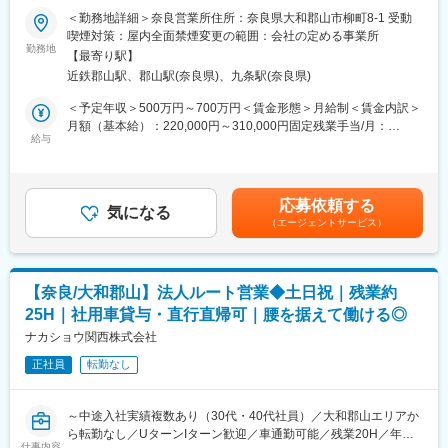
社用車での定期的な訪問(1日平均5～6件)、問い合わせ対応や見積
＜勤務地詳細＞奈良営業所住所：奈良県大和郡山市柳町8-1 受動
書作成が日々の業務です。
関西有数の独立系商社！水回りを始め、サッシ・エクステリアな
喫煙対策：屋内全面禁煙変更の範囲：会社の定める事業所
ど様々な分野で40年以上事業拡大を続ける当社にて、法人ルート
勤務地
＜特徴＞
【最寄り駅】
営業をお任せします！
営業スタイルは自由：1日のスケジュールや行動も縛りなし。裁量
近鉄郡山駅、郡山駅(奈良県)、九条駅(奈良県)
をもって営業活動を行えます。
■業務内容：
＜予定年収＞500万円～700万円＜賃金形態＞月給制＜賃金内訳＞
担当顧客を訪問し、日々コミュニケーションを重ねることで、お
月額（基本給）：220,000円～310,000円固定残業手当/月：
■仕事の流れ：
客様の紹介時に第一想起されるような関係を築くことがメインミ
給与
77,000円～109,000円（固定残業時間30時間0分/月）超過した時
・担当顧客を訪問し、日々コミュニケーションを重ねることで、
ッション！お客様の紹介があれば、専門商社の強みを発揮し幅広
間外労働の残業手当は追加支給＜月給＞297,000円～419,000円
お客様の紹介時に第一想起されるような関係を築きます。
いラインナップから、もっとも最適な商品を提案します。
（一律手当を含む）＜昇給有無＞有＜残業手当＞有＜給与補足＞■
・お客様の紹介があれば、専門商社の強みを発揮し幅広いライン
昇給：あり（過去実績1,000～10,000円）■賞与：年2回（過去実
ナップから、もっとも最適な商品を提案します。
応募依頼する
【営業先】住宅設備機器の販売店、施工店、建材店、工務店など
気になる
績4.5ヶ月分）■営業手当：20,000円／月＜年収例＞・35歳／600
・また同社で施工も担当する場合は、現場調査も行っています。
（エージェントサービス）
【担当顧客数】20～30社ほど
万円・40歳／680万円昇給幅も高いため、年齢にかかわらず年収
現場管理や手配もしながら、お客様に寄り添い協業して営業活動
社用車での定期的な訪問(1日平均5～6件)、問い合わせ対応や見積
UPが可能！賃金はあくまでも目安の金額であり、選考を通じて上
を行います。
書作成が日々の業務です。
下する可能性があります。月給(月額)は固定手当を含めた表記で
※施工は大松エンジニアリング（施工管理会社）と連携しています
す。
ので、現場管理などはこちらのスタッフと協力しながら進めま
【奈良/大和郡山】法人ルート営業◆土日祝｜残業約
＜特徴＞
す。
25H｜社用車貸与・直行直帰可｜腰を据えて働ける◎
・営業スタイルは自由：1日のスケジュールや行動も縛りなし。裁
量をもって営業活動を行えます。
ナカショウ関西株式会社
■社風：
・直行直帰も可能
風通し抜群！社員同士年齢層の近い人がほとんどで、コミュニケ
正社員
転勤なし
・同社で施工も担当する場合は、現場調査も行います。現場管理
ーションがとりやすい環境。「従業員満足の推進」を重視してお
や手配もしながら、お客様に寄り添い協業して営業活動を行いま
り、働く上で改善点してほしいことを社長に発信できる仕組みが
す。
あり、実際に制度改革の動きも活発です。
～中途入社実績複数あり（30代・40代社員）／大和郡山エリアか
※施工は大松エンジニアリング（施工管理会社）と連携しています
ら転勤なし／UターンIターン歓迎／車通勤可能／残業20H／年休
ので、現場管理などはこちらのスタッフと協力しながら進めま
仕事内容