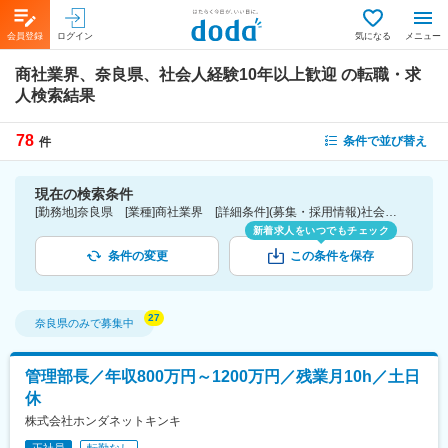
会員登録
ログイン
気になる
メニュー
商社業界、奈良県、社会人経験10年以上歓迎
の転職・求
人検索結果
78
条件で並び替え
件
現在の検索条件
[勤務地]奈良県 [業種]商社業界 [詳細条件](募集・採用情報)社会人経験10年以上歓迎
新着求人をいつでもチェック
条件の変更
この条件を保存
奈良県
のみで募集中
管理部長／年収800万円～1200万円／残業月10h／土日
休
株式会社ホンダネットキンキ