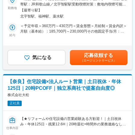
100円ショップ本部向けの提案営業です。割箸を中心に、キッチ
寄駅：JR和歌山線／北宇智駅駅受動喫煙対策：敷地内喫煙可能場
ン用品・行楽用品・ペーパー製品など多様なアイテムを取り扱い
勤務地
所あり変更の範囲：会社の定める事業所
■企業について：
【最寄り駅】
ます。単一商材の拡販ではなく、カテゴリ全体の売上向上を目的
＜安定の経営基盤＞
北宇智駅、福神駅、薬水駅
とした提案ができるポジションです。PB開発や売場改善にも関与
大手メーカーである神戸製鋼グループにおける中核企業の一つ、
でき、100円ショップ営業として提案の幅をさらに広げられま
＜予定年収＞360万円～430万円＜賃金形態＞月給制＜賃金内訳＞
「コベルコ建機株式会社」の100％出資子会社です。
す。
月額（基本給）：185,700円～230,000円その他固定手当/月：
＜資格取得補助の充実＞
＜具体的な業務内容＞
給与
22,000円固定残業手当/月：20,000円（固定残業時間10時間0分/
フォークリフトや小物建設機械、移動式クレーンに関しての資格
・100円ショップ本部バイヤーへ新商品を提案し、採用枠を拡大
月）超過した時間外労働の残業手当は追加支給＜月給＞227,700
取得費用や、各種教習については会社負担で受けることができま
・販売データを分析し、カテゴリ別の商品構成を最適化
円～272,000円（一律手当を含む）＜昇給有無＞有＜残業手当＞
す。
・店舗特性に合わせた棚割を提案し、売場価値を向上
有＜給与補足＞※経験・年齢を考慮の上、当社規定により優遇しま
応募依頼する
・PB商品の企画開発を推進し、顧客要望を商品化
気になる
す■固定手当補足：職能給12,000円+勤務地手当（大阪）10,000円
（エージェントサービス）
・商社と連携し、全国店舗への安定供給体制を構築
■昇給／年1回■賞与／年2回(昨年度実績4ヶ月分)賃金はあくまでも
※将来的には重点カテゴリの戦略立案や商品開発にも関与可能
目安の金額であり、選考を通じて上下する可能性があります。月
給(月額)は固定手当を含めた表記です。
■組織環境
【奈良】住宅設備×法人ルート営業｜土日祝休・年休
少数精鋭組織です。担当顧客との商談内容や市場情報を日常的に
125日｜20時PCOFF｜独立系商社で提案自由度◎
共有しており、組織全体で営業活動を支えています。少数体制だ
からこそ経営層との距離も近く、現場の提案が意思決定者まで届
株式会社大松
きやすい環境です。大手企業のような複数承認を待つ場面が少な
正社員
く、提案から実行までスピーディーに進められます。
■キャリア
【★リフォームや住宅設備の営業経験ある方歓迎！｜土日祝休
入社後は既存顧客を引き継ぎ、商品知識や取引先特性を習得しま
み・年休125日・残業12.6H｜20時退社×時間外の業務連絡なしで
す。1年後には担当顧客の本部商談を主体的に担当し、売場提案や
仕事内容
働き方◎】
新商品提案を推進します。3年後には主要顧客や重点カテゴリを任