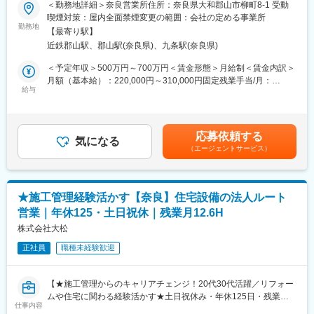
＜勤務地詳細＞奈良営業所住所：奈良県大和郡山市柳町8-1 受動
され、PB商品の企画開発にも参画します。単なるルート営業では
■お任せする仕事：
喫煙対策：屋内全面禁煙変更の範囲：会社の定める事業所
なく、MD視点を持つ営業として市場価値を高められます。
既存のお客様（20～30社）へ定期訪問し、リフォーム・設備更新
勤務地
【最寄り駅】
の相談に対して最適商材を提案。メーカー縛りのない独立系商社
■就業環境
近鉄郡山駅、郡山駅(奈良県)、九条駅(奈良県)
のため押し売りは不要。“売る”より“選ぶ・組む”提案が中心の営業
年間休日120日で、原則土日祝休みです。残業は月平均10時間程
職です。
＜予定年収＞500万円～700万円＜賃金形態＞月給制＜賃金内訳＞
度と少なく、日々のスケジュールも管理しやすい環境です。転勤
土日祝休み・20時PCオフで働き方も整っています！
月額（基本給）：220,000円～310,000円固定残業手当/月：
は当面なく、本人の意思を尊重した配置を行っています。住宅手
給与
77,000円～109,000円（固定残業時間30時間0分/月）超過した時
当や家族手当に加え、健康経営優良法人認定企業として働きやす
■働き方：
間外労働の残業手当は追加支給＜月給＞297,000円～419,000円
い制度整備も進んでいます。
・年休125日、完全土日祝休み
（一律手当を含む）＜昇給有無＞有＜残業手当＞有＜給与補足＞■
・残業月12・6Hでプライベートも両立しやすい
昇給：あり（過去実績1,000～10,000円）■賞与：年2回（過去実
■企業の魅力
応募依頼する
・お客様から時間外の業務連絡なし！数年前から20時PCシャット
気になる
績4.5ヶ月分）■営業手当：20,000円／月＜年収例＞・35歳／600
1930年創業、売上高約180億円を誇る総合家庭用品メーカーで
（エージェントサービス）
ダウンの仕組みを導入し、お客様に「土日祝休み・営業時間外は
万円・40歳／680万円昇給幅も高いため、年齢にかかわらず年収
す。割箸分野では国内トップクラスの実績を持ち、安定した事業
対応なし」の印象を持ってもらえている環境です。
UPが可能！賃金はあくまでも目安の金額であり、選考を通じて上
基盤を構築しています。海外生産ネットワークと商品開発力を活
・直行直帰可能
下する可能性があります。月給(月額)は固定手当を含めた表記で
かし、100円ショップ向けの多彩な商品提案を実現しています。
す。
★施工管理経験活かす【奈良】住宅設備の法人ルート
■年収の上り幅：
変更の範囲：会社の定める業務
営業｜年休125・土日祝休｜残業月12.6H
固定給で安定！昇給幅も高いため、年齢にかかわらず年収UPが可
能です。
株式会社大松
・モデル年収：35歳／600万円・40歳／680万円
正社員
職種未経験歓迎
・賞与：年2回（過去実績4.5ヶ月分）
■業務内容：
【★施工管理からのキャリアチェンジ！20代30代活躍／リフォー
【営業先】住宅設備機器の販売店、施工店、建材店、工務店など
ムや住宅に関わる経験活かす★土日祝休み・年休125日・残業月
【担当顧客数】20～30社ほど
仕事内容
12.6H／20時退社×時間外の業務連絡なしで働き方◎】