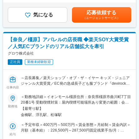
・店頭商品ディスプレイ、商品管理
律手当を含む）＜昇給有無＞有＜残業手当＞有＜給与補足＞※上記
＜営業エリア＞近郊および奈良県内で、移動は社用車を利用しま
・店頭接客業務
は賞与を含みます。賞与は事業年度で2年目以降、業績に応じて年
す。
応募依頼する
・イオンモール橿原の施設運営担当者（館担当者）とのコミュニ
気になる
2回支給。賃金はあくまでも目安の金額であり、選考を通じて上下
＜担当社数＞既に取引がある20社～30社を担当いただく予定で
（エージェントサービス）
ケーション
する可能性があります。月給(月額)は固定手当を含めた表記です。
す。
・店長補佐業務 など
＜顧客先＞製菓メーカー、製パンメーカー、製麺メーカー、中食
メーカー、ベーカリー店 など
■働く環境：
【奈良／橿原】アパレルの店長職 ◆楽天SOY大賞受賞
スタッフ3～4名を想定、服装自由で個人ノルマはありません。チ
■配属部署・組織構成：
／人気ECブランドのリアル店舗拡大を牽引
ーム全員で店舗目標を目指すスタイルです。
営業部は４名（40代１名、50代3名）と営業アシスタント１名で
グロウ株式会社
構成しています。入社後は先輩社員との同行営業からスタート
■キャリアパス：
し、商品知識や取引先理解を深めながら徐々に担当顧客を引き継
正社員
業種未経験歓迎
店舗販売員としてご活躍いただき、その後は店長や店舗数拡大に
いでいきます。
伴ったエリアマネジャー（本部配属）へ挑戦できます。個人ノル
マなどはなく、店舗としての予算達成を主なKPIとして設定してい
変更の範囲：会社の定める業務
～店長募集／楽天ショップ・オブ・ザ・イヤー キッズ・ジュニア
く予定です。
ジャンル大賞受賞／EC発の急成長子ども服ブランド『devirock』
仕事内容
～
■募集背景：
＜勤務地詳細＞イオンモール橿原住所：奈良県橿原市曲川町7丁目
ブランドのさらなる成長と店舗拡大を見据えた、組織体制強化の
■業務内容：
20番1号 受動喫煙対策：屋内喫煙可能場所あり変更の範囲：会社
ための増員募集です。店舗運営の核となるメンバーを求めてお
子供服ブランド『devirock（デビロック）』を展開する当社に
勤務地
の定める事業所
り、これまでの販売経験を活かして、店舗スタッフの牽引や店長
【最寄り駅】
て、店舗販売員をお任せいたします。ネットショップで絶大な支
のサポートなど、運営の中核を担っていただける方を募集いたし
金橋駅、浮孔駅、松塚駅
持を集める当社では、リアル店舗の展開を本格化させています。
ます。
今回は、店舗運営の核としてチームを牽引し、ブランドの魅力を
＜予定年収＞400万円～500万円＜賃金形態＞月給制＜賃金内訳＞
現場から発信していただける「店長（候補）」の募集です。
月額（基本給）：226,500円～287,500円固定残業手当/月：
■ブランドの特徴：
給与
33,500円～42,500円（固定残業時間20時間0分/月）超過した時間
当社が展開するブランド『devirock』は、子育てのすべての時間