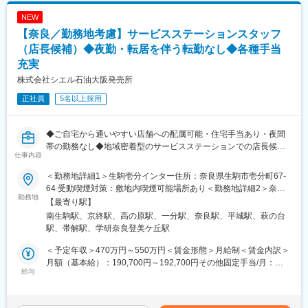
NEW
【奈良／勤務地考慮】サービスステーションスタッフ
（店長候補）◆夜勤・転居を伴う転勤なし◆各種手当
充実
株式会社シエル石油大阪発売所
正社員
5名以上採用
◆ご自宅から通いやすい店舗への配属可能・住宅手当あり・夜間
帯の勤務なし◆地域密着型のサービスステーションでの店長候補
仕事内容
のお仕事です！
＜勤務地詳細1＞生駒壱分インター住所：奈良県生駒市壱分町67-
■業務概要：
64 受動喫煙対策：敷地内喫煙可能場所あり＜勤務地詳細2＞奈良
来店されるお客様へ接客販売を通じて再来店を促進、整備技術を
勤務地
南住所：奈良県奈良市神殿町297-1 受動喫煙対策：敷地内喫煙可
【最寄り駅】
身につけて店長やエリアマネージャーを目指していただきます。
能場所あり＜勤務地詳細3＞平城住所：奈良県奈良市押熊町835-2
南生駒駅、京終駅、高の原駅、一分駅、奈良駅、平城駅、萩の台
受動喫煙対策：敷地内喫煙可能場所あり変更の範囲：会社の定め
駅、帯解駅、学研奈良登美ケ丘駅
■業務内容：
る事業所
SS（サービスステーション）に来店されるお客様に以下のサービ
＜予定年収＞470万円～550万円＜賃金形態＞月給制＜賃金内訳＞
スを提供していただきます。
月額（基本給）：190,700円～192,700円その他固定手当/月：
〇給油・洗車業務：ガソリンや軽油などの燃料の補給。また、一
給与
65,000円～70,000円＜月給＞255,700円～262,700円＜昇給有無
般的な洗車からコーティングまで幅広い内容で洗車をご案内。
＞有＜残業手当＞有＜給与補足＞※上記年収には月平均残業時間
〇メンテナンス業務：タイヤ・オイル・バッテリーなどの消耗品
30時間分の残業手当を含みます。■昇給：年1回（4月）■賞与：年
パーツの提案・取り付けを実施。