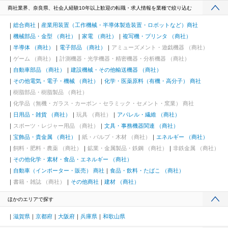
商社業界、奈良県、社会人経験10年以上歓迎の転職・求人情報を業種で絞り込む
総合商社
産業用装置（工作機械・半導体製造装置・ロボットなど）商社
機械部品・金型 （商社）
家電 （商社）
複写機・プリンタ （商社）
半導体 （商社）
電子部品 （商社）
アミューズメント・遊戯機器 （商社）
ゲーム （商社）
計測機器・光学機器・精密機器・分析機器 （商社）
自動車部品 （商社）
建設機械・その他輸送機器 （商社）
その他電気・電子・機械 （商社）
化学・医薬原料（有機・高分子） 商社
樹脂部品・樹脂製品 （商社）
化学品（無機・ガラス・カーボン・セラミック・セメント・窯業） 商社
日用品・雑貨 （商社）
玩具 （商社）
アパレル・繊維 （商社）
スポーツ・レジャー用品 （商社）
文具・事務機器関連 （商社）
宝飾品・貴金属 （商社）
紙・パルプ・木材 （商社）
エネルギー （商社）
飼料・肥料・農薬 （商社）
鉱業・金属製品・鉄鋼 （商社）
非鉄金属 （商社）
その他化学・素材・食品・エネルギー （商社）
自動車（インポーター・販売） 商社
食品・飲料・たばこ （商社）
書籍・雑誌 （商社）
その他商社
建材 （商社）
ほかのエリアで探す
滋賀県
京都府
大阪府
兵庫県
和歌山県