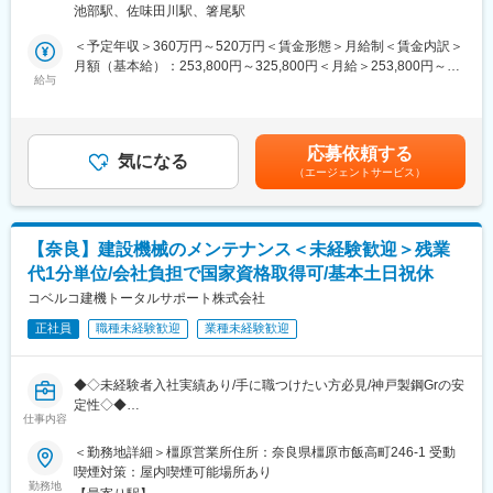
独り立ち・自身の顧客を持ち始めるのは、約半年後が目安です！
池部駅、佐味田川駅、箸尾駅
ます。最初は関西地区を中心に、得意先を訪問し、買取り査定、
見積提出等の商談を行っていただきます。
＜予定年収＞360万円～520万円＜賃金形態＞月給制＜賃金内訳＞
■組織構成：
月額（基本給）：253,800円～325,800円＜月給＞253,800円～
現在従業員16名体制。うち5名がIT商材等“モノ”の営業担当。今回
■職務詳細：
給与
325,800円＜昇給有無＞有＜残業手当＞有＜給与補足＞■賞与：年
お任せする“コト”の営業＝DX化コンサルタントは現状1名(男性)体
基本的な営業先はトラックを保有する運送会社様（グループ会社
2回（7月・12月）※過去実績…計4.19月分（2024年度）■モデル
制です。
やその紹介経由）がお客様です。
年収：35歳（450万円）賃金はあくまでも目安の金額であり、選
今回このポジションでは3名以上の受入れを考えておりますので、
・既存のお客様から紹介をいただき、お客様先に訪問
考を通じて上下する可能性があります。月給(月額)は固定手当を含
同じ時期に中途入社する同期がいるかもしれません♪
応募依頼する
└飛び込み訪問や新規顧客へのテレアポ等はありません
気になる
めた表記です。
（エージェントサービス）
・トラックの所定箇所の写真を撮ったり、エンジンがかかるかど
■魅力：
うか等、車の状態をお客様と確認
・地域に密着して、最先端のITコンサルティングを展開
・買い手を探す別の担当（売却見込み額の感触を掴む方）に引継
・東証スタンダード上場企業「株式会社フォーバル」のグループ
ぎ
会社
【奈良】建設機械のメンテナンス＜未経験歓迎＞残業
・売却見込み額から、買取り価格をお客様に見積書提示
・奈良県で数少ない「DXマーク認証」取得企業
代1分単位/会社負担で国家資格取得可/基本土日祝休
・お客様と合意後、契約書類のやり取り、車両の引き取りに関す
・平均勤続年数は20年8ヶ月！社歴30年以上のメンバーも多数
る調整
コベルコ建機トータルサポート株式会社
・未経験でも安心の充実した教育体制あり
正社員
職種未経験歓迎
業種未経験歓迎
■入社後の流れ：
変更の範囲：会社の定める業務
まずは先輩社員からOJT方式で業務を学んでいただきます。車両
査定、営業経験の無い方でもしっかり丁寧に指導いたしますので
◆◇未経験者入社実績あり/手に職つけたい方必見/神戸製鋼Grの安
ご安心ください。
定性◇◆
仕事内容
■業務内容【変更の範囲：会社の定める業務】
■当社の魅力：
建設機械のレンタル・メンテナンス等を手掛ける当社の整備士と
＜勤務地詳細＞橿原営業所住所：奈良県橿原市飯高町246-1 受動
＜やりがいのある仕事＞
して、油圧ショベル・ダンプ・トラック等の点検・整備をご担当
喫煙対策：屋内喫煙可能場所あり
コアビジネスとなる中古トラック事業では、買い取った車両は海
いただきます。下記配属先によって業務内容が異なります。適性
勤務地