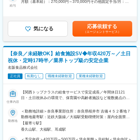
月額（基本給）：270,000円～370,000円その他固定手当/月：
■当社について
＜具体的には＞
給与
7,600円＜月給＞277,600円～377,600円＜昇給有無＞有＜残業手
最先端のIT技術を駆使した様々なシステムを自社開発し、既存ビ
（1）福祉用具の貸与事業者から発注をいただき、在庫状況を確認
当＞有＜給与補足＞■残業代：実働分支給（上記予定年収は残業月
ジネスに融合させることにより、お客様の利便性をさらに向上さ
した上で受注～納品まで対応
15時間程度の場合）■昇給：年1回（4月／※入社1年目は対象外）■
せる取り組みを始めております。超高齢社会を迎えようとする
（2）ケアマネージャー等の関係者と打ち合わせをし、ご利用者様
賞与：年2回（標準賞与月数：4ヶ月）※評価、業績により変動の
今、社会に必要とされる新しい商品やサービスをご提供すること
応募依頼する
に適した福祉用具の提案
気になる
可能性あり■定額手当：外勤手当7,600円※転勤手当：4万円／転身
が当社の使命であると考えています。
（エージェントサービス）
（3）顧客のニーズに応じて、自社開発のITサービス（業務改善ア
赴任手当：5万円がございます賃金はあくまでも目安の金額であ
プリ・クラウドサービスなど）を提案することもあります。長年
り、選考を通じて上下する可能性があります。月給(月額)は固定手
変更の範囲：会社の定める業務
の現場サポートのノウハウと確かなIT技術・セキュリティでお客
当を含めた表記です。
様の課題解決を図ることができます。
【奈良／未経験OK】給食施設SV◆年収420万～／土日
※顧客規模は様々のため、社長や役員の方とやりとりをすることも
祝休・定時17時半／業界トップ級の安定企業
多くあるため、提案スキルが身に付きます。担当社数は約10～20
件程度で、1日の訪問件数は多い時でも5～6件、通常時で3件程度
名阪食品株式会社
となります。
正社員
転勤なし
職種未経験歓迎
業種未経験歓迎
※過去営業経験のある方はもちろん、スポーツジムで働かれてた方
やルート配送業務をやられていた方などもご活躍されています。
【関西トップクラスの給食サービスで安定成長／年間休日121
■働き方：
日・土日祝休みの環境で、保育園や高齢者施設など複数拠点の調
ITツール導入やDX化などにより働き方改革を進めています。5連
仕事内容
理現場運営と顧客対応を担う管理スタッフポジション】
続休日運動や残業削減等（残業は20時間）の取り組み、ワークラ
＜勤務地詳細＞奈良事業部住所：奈良県桜井市 吉備４５２番地７
イフバランスの向上に向き合う会社です。
保育園・老人ホーム・学校・企業様などの給食・社食サービスを
勤務地最寄駅：近鉄大阪線／大福駅受動喫煙対策：屋内全面禁煙
提供する当社にて、各施設の「調理現場の運営管理」をお任せし
勤務地
変更の範囲：無
■入社後の流れ：
【最寄り駅】
ます。
営業にチャレンジしたい！お客様と長期的に信頼関係を気づき頼
香久山駅、大福駅、耳成駅
売上拡大よりも、年度契約で見込まれている売上を前提に「現場
られたい！等の想いがある方を募集します。
が安全・安定的に回っているか」を管理するポジションです。10
＜予定年収＞420万円～500万円＜賃金形態＞月給制＜賃金内訳＞
仕事に慣れるまでは先輩社員に同行し、ニーズの引き出し方や提