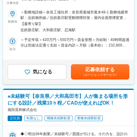
本社には10名在籍し、30代～50代まで幅広く在籍しています。
仕事内容
少数精鋭で和気あいあいとした雰囲気です。
☆採用担当者からのメッセージ動画☆
＜勤務地詳細＞奈良工場住所：奈良県葛城市葛木48-1 勤務地最寄
営業は土木・景観資材担当と建築資材担当(住設機器、管工機材な
https://youtu.be/ldmTJJEtlEc?si=XB9V-I6bQQfU0tEz
駅：近鉄御所線／近鉄新庄駅受動喫煙対策：屋内全面禁煙変更の
ど)に大別され、
勤務地
範囲：会社の定める事業所
建築資材担当のフォローを受けながら仕事をしていただきます。
【最寄り駅】
■業務内容：
近鉄新庄駅、大和新庄駅、忍海駅
当社奈良工場の副主任として、主に関西のスーパーへ出荷する
「新鮮なカット野菜」の加工作業と原料調達や原価率などの数値
＜予定年収＞420万円～550万円＜賃金形態＞月給制・40時間超過
管理をお任せします。
分は別途法定通り支給＜賃金内訳＞月額（基本給）：232,800円
変更の範囲：無
製造するのは「きざみねぎ」「カットサラダ」です。近年、需要
給与
～310,400円固定残業手当/月：67,200円～89,600円（固定残業時
が高まっている簡便商品となります！
間40時間0分/月）超過した時間外労働の残業手当は追加支給＜月
給＞300,000円～400,000円（一律手当を含む）＜昇給有無＞有＜
＜具体的な仕事＞
残業手当＞有＜給与補足＞昇給 年1回（4月）賞与 年2回（6、
応募依頼する
加工作業：
気になる
12月）・昨年賞与実績：計2ヶ月分～4ヶ月分・入社後6ヶ月間は
（エージェントサービス）
・原料野菜の検品、選別
契約社員雇用とし、その後正社員登用を前提とする。・記載金額
・野菜の下処理（トリミング）
は選考を通じて上下する可能性があります。（モデル年収）入社2
・カット作業（機械と手切り）
年目 420万円入社5年目 490万円賃金はあくまでも目安の金額
・洗浄作業（機械と手洗い）
であり、選考を通じて上下する可能性があります。月給(月額)は固
※未経験可【奈良県／大和高田市】人が集まる場所を形
・計量、包装
定手当を含めた表記です。
にする設計／残業10ｈ程／CADが使えればOK！
・出荷作業
数値管理など：
堀田晃和株式会社
・原料調達
正社員
転勤なし
職種未経験歓迎
業種未経験歓迎
・原価率などの数値管理
まずは工場内の業務内容等を十分に理解して頂き、将来的には安
全衛生管理業務の構築をお任せ致します。
◆◇明治36年創業／未経験可／図面が引ける。その力を、設計の