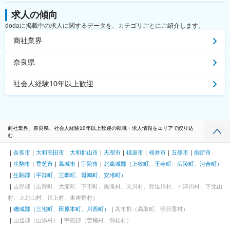
求人の傾向
dodaに掲載中の求人に関するデータを、カテゴリごとにご紹介します。
商社業界
奈良県
社会人経験10年以上歓迎
商社業界、奈良県、社会人経験10年以上歓迎の転職・求人情報をエリアで絞り込
む
奈良市
大和高田市
大和郡山市
天理市
橿原市
桜井市
五條市
御所市
生駒市
香芝市
葛城市
宇陀市
北葛城郡（上牧町、王寺町、広陵町、河合町）
生駒郡（平群町、三郷町、斑鳩町、安堵町）
吉野郡（吉野町、大淀町、下市町、黒滝村、天川村、野迫川村、十津川村、下北山
村、上北山村、川上村、東吉野村）
磯城郡（三宅町、田原本町、川西町）
高市郡（高取町、明日香村）
山辺郡（山添村）
宇陀郡（曽爾村、御杖村）