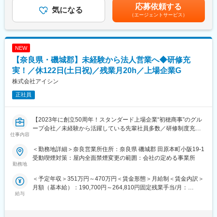
2回（7月、12月）■主任クラスの平均年収：500万円前後年収例／
応募依頼する
〇会員化活動：お得に利用していただくための会員カードを発
気になる
30歳（主任）550万円、35歳（所長）750万円賃金はあくまでも
（エージェントサービス）
行。
目安の金額であり、選考を通じて上下する可能性があります。月
給(月額)は固定手当を含めた表記です。
■勤務地について：
下記いずれかの店舗へ配属予定です。ご自宅から通勤１時間以内
NEW
の範囲で希望を考慮し決定いたしたします。
【奈良県・磯城郡】未経験から法人営業へ◆研修充
学園大和町SS/奈良押熊SS/奈良南SS/平城SS/生駒壱分インターSS
※転居を伴う転勤は発生いたしません。
実！／休122日(土日祝)／残業月20h／上場企業G
株式会社アイシン
■メンバー・社風：
正社員
一店舗に所長含め正社員は3名程度在籍しており、3～10名程度の
アルバイトの方とも協力して運営しています。各店舗毎に目標が
あり、達成すると手当が出ます。上司や先輩がフォローしてくれ
【2023年に創立50周年！スタンダード上場企業“初穂商事”のグル
る温かな環境で、チームワークを大切にしています。
ープ会社／未経験から活躍している先輩社員多数／研修制度充実
仕事内容
／ワークライフバランス◎】
■業務の特長・やりがい：
地元密着型の店舗で、自動車の知識・技術を身につけることがで
＜勤務地詳細＞奈良営業所住所：奈良県 磯城郡 田原本町小阪19-1
エクステリア商品の専門商社兼メーカーとして、デザイン性に優
きます。
受動喫煙対策：屋内全面禁煙変更の範囲：会社の定める事業所
れたアイテムをセレクト、直接輸入・企画販売を行っている当
勤務地
〇地元密着感：SSに来店されるお客様は地元の方が中心。誠実な
社。そんな当社本社営業部において営業担当として活躍頂ける方
接客を続けることで次第に顔を覚えてもらい、プライベートな話
＜予定年収＞351万円～470万円＜賃金形態＞月給制＜賃金内訳＞
を増員募集致します。
や車についての悩みを打ち明けてもらえることも。「いつもあり
月額（基本給）：190,700円～264,810円固定残業手当/月：
がとう！」という声が励みになります。
給与
56,190円～85,190円（固定残業時間42時間0分/月）超過した時間
■そもそもエクステリアとは？
〇車の知識：メンテナンスや車検など、様々な提案ができること
外労働の残業手当は追加支給＜月給＞246,890円～350,000円（一
門、フェンス、庭などの外溝の他、玄関まわりやエントランスを
が魅力。研修や勉強会など、会社のバックアップも充実していま
律手当を含む）＜昇給有無＞有＜残業手当＞有＜給与補足＞＊年
含めた住まいの外側の空間全体のこと。当社は最新のトレンドを