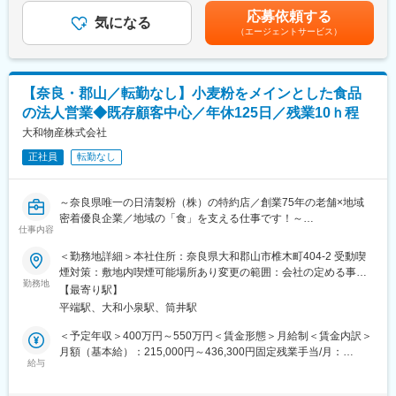
す。
齢、経験、前職給与を考慮し決定致します。＊記載の想定年収は
鑑みながら各メーカーの “デザイン性” に優れたオシャレな商品を
応募依頼する
〇昇任：勤務実績に応じて昇進していき、一般⇒主任⇒所長⇒エ
気になる
初年度の賞与が金一封であることを考慮しての金額となります。■
セレクト＆販売しております。
リアマネージャーとキャリアアップ。
（エージェントサービス）
昇給：年1回（5月）■賞与：年2回（7・12月）＊決算賞与がある
また自社ブランドのアイテムも販売。そうしてお客様のさまざま
場合は年3回となります賃金はあくまでも目安の金額であり、選考
なニーズに対応しています！
変更の範囲：会社の定める業務
を通じて上下する可能性があります。月給(月額)は固定手当を含め
た表記です。
【奈良・郡山／転勤なし】小麦粉をメインとした食品
■業務内容：
お取引先であるハウスメーカーやエクステリアの販売店・工事店
の法人営業◆既存顧客中心／年休125日／残業10ｈ程
に対し、当社で扱っているエクステリア商品や、自社ブランドの
大和物産株式会社
エクステリア商品のご提案をお任せ致します。
《具体的には》
正社員
転勤なし
▽お客様先を訪問。ニーズを確認
▽先方のご要望に合う商品を提案
～奈良県唯一の日清製粉（株）の特約店／創業75年の老舗×地域
▽見積もりを作成・提案⇒商品受注
密着優良企業／地域の「食」を支える仕事です！～
▽商品設置における現場打ち合わせ
仕事内容
■本求人の特徴・魅力：
■入社後の育成体制：
＜勤務地詳細＞本社住所：奈良県大和郡山市椎木町404-2 受動喫
◎奈良県唯一の日清製粉株式会社の第一次特約店で、小麦粉の卸
《先輩社員のOJT指導！》
煙対策：敷地内喫煙可能場所あり変更の範囲：会社の定める事業
売では県下トップの実積があります。創業75年の安定基盤を持つ
実際の営業業務は先輩社員のOJTや、営業同行を通じて学んで頂
勤務地
所
【最寄り駅】
食品商社です。
きます。
平端駅、大和小泉駅、筒井駅
◎既存顧客中心の提案営業で関係構築が重要なポジションです。
先輩社員に同行しつつ実務を覚え、徐々に担当を引き継いでいく
◎年間休日125日／土日祝休み、残業月5～10時間程度(火曜日は
のでご安心ください。
＜予定年収＞400万円～550万円＜賃金形態＞月給制＜賃金内訳＞
ノー残業デー)とワークライフバランスを整えた働き方が可能で
《充実した研修制度！》
月額（基本給）：215,000円～436,300円固定残業手当/月：
す。
業界と商品知識を学べる「座学研修」や、実際の商品の製造工
給与
45,000円～53,700円（固定残業時間25時間0分/月）超過した時間
◎転勤なしなので奈良で腰を据えて働ける環境です。
程・施工法を学べる「工場・現場見学」、
外労働の残業手当は追加支給＜月給＞260,000円～490,000円（一
その他にも外部講師・Webセミナーによる研修「SMBC研修」な