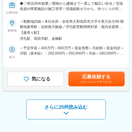
・リフォーム・付帯工事の対応
◆◇明治36年創業／開発から建物まで一貫して幅広い担当／宅地
・その他、施工管理業務全般
造成や商業施設の施工管理！現場経験ゼロから、街づくりの司令
仕事内容
塔へ◇◆
■建設事業部
＜勤務地詳細＞本社住所：奈良県大和高田市大字今里川合方96 勤
5名体制（70代：1名／60代：2名／50代：2名）
■概要：
務地最寄駅：近鉄南大阪線／浮孔駅受動喫煙対策：屋内全面禁煙
※ベテラン層が中心となって活躍中。少人数のため、判断や相談が
堀田晃和株式会社は明治36年に創業。鉄の総合商社としてあらゆ
勤務地
変更の範囲：会社の定める事業所
スムーズ
【最寄り駅】
る社会のニーズに応えてきました。また、受注を担う「鉄材
で協力的で面倒見の良いメンバーが揃っています。年齢に関係な
浮孔駅、高田市駅、金橋駅
部」・鉄の加工をする「加工部」・鉄骨施工図の作成を行う「工
く、現場を任される風土があります
務部」・奈良県中部エリアを中心とした「不動産部」・様々な建
＜予定年収＞400万円～600万円＜賃金形態＞月給制＜賃金内訳＞
物の施工を担当する「建設事業部」と、幅広い事業を展開してい
月額（基本給）：260,000円～350,000円＜月給＞260,000円～
■働き方・環境について
ます。
給与
350,000円＜昇給有無＞有＜残業手当＞有＜給与補足＞※経験・年
・月平均残業：約10時間
そんな当社は事業拡大に伴い、新たな人員を募集。様々な人や事
齢・能力を考慮して決定いたします■昇給：あり（年1回）※過去
└ 奈良県中心の案件＋工程に余裕のある管理体制
業を行っている当社でキャリアを築きませんか？
実績：1,000円～20,000円／月■賞与：あり（年2回）賃金はあく
・現場管理：事務作業＝8：2
までも目安の金額であり、選考を通じて上下する可能性がありま
・同時進行案件：3～6件程度
応募依頼する
■職務内容：
気になる
す。月給(月額)は固定手当を含めた表記です。
└ 全体で約18棟、突発対応が少なく落ち着いた進行
（エージェントサービス）
土地開発や商業施設、一般住宅など幅広い建物を扱う建築施工管
・出張：年3回程度（日帰り～1泊2日）
理として、活躍していただきます。
・土日出社：年数回（昨年度実績0回）
■具体的には：
■研修・引き継ぎ
・現場・工程管理
さらに25件読み込む
ご経験を尊重しつつ、当社の進め方に慣れていただくため、
・安全・品質管理
マンツーマンでのフォロー期間（1週間～1か月程度）を設けてい
・書類・見積作成
ます。
・CADを用いた業務
・リフォーム・付帯業務
■企業の魅力
・その他付随する業務