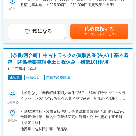
～15施設を担当し、勤怠・採用・計数管理、顧客との打ち合わせ
月額（基本給）：225,800円～271,300円固定残業手当/月：
案方法、業界特有の専門知識や商品知識を徐々に習得していきま
を通じて、現場スタッフと顧客双方を支える仕事です。未経験の
給与
52,200円～62,700円（固定残業時間30時間0分/月）超過した時間
す。
方もOJTと研修でじっくり育成します。
外労働の残業手当は追加支給＜月給＞278,000円～334,000円（一
ノルマの設定も激しくなく、営業に自信がない方でも営業スタイ
律手当を含む）＜昇給有無＞有＜残業手当＞有＜給与補足＞※年収
ルを確立できます。
■業務内容：
に賞与を含みます。給与詳細は、経験により優遇します。■昇給：
応募依頼する
・担当施設（10～15件）の巡回訪問と現場運営状況の確認
気になる
年1回■賞与：年2回（過去実績2ヶ月）【モデル年収】係長／平均
■特徴：
（エージェントサービス）
・勤怠管理、シフト作成、スタッフ採用などの人員管理
530万円課長／平均620万円部長／平均830万円賃金はあくまでも
◎将来性あふれる福祉業界がメイン市場：人口減少・超高齢化が
・売上・原価・ロスなどの計数管理と改善提案
目安の金額であり、選考を通じて上下する可能性があります。月
進むことで今後も拡大が予想される業界への提案営業となります
・保育園や高齢者施設等の担当顧客との定期打ち合わせ
給(月額)は固定手当を含めた表記です。
ので会社の将来性にも安心できます。
・本部栄養士と連携した献立運営や衛生面のフォロー
◎創業130年以上の企業であるため、既存顧客が多く、信頼関係
【奈良/河合町】中古トラックの買取営業(法人)｜基本既
のもと、お客様と長いお付き合いが求められる仕事です。
存｜関係構築重視◆土日祝休み・残業10H程度
■組織体制：
1施設に対し、管理スタッフと栄養士の2名体制で担当します。栄
ＤＴ商事株式会社
変更の範囲：会社の定める業務
養士が献立作成・調理面の管理を、管理スタッフが人・数字・顧
正社員
転勤なし
業種未経験歓迎
客対応を分担し、協力して運営します。担当者の多くが異業界出
身で、入社後半年程度は先輩に同行しながら学べるOJT体制があ
ります。本部の退職率は毎年5％未満と定着率が高く、相談しやす
【転勤なし／業界経験不問／年休126日・残業10時間でワークラ
い風土です。
イフバランス◎／95％既存営業／飛び込み・新規のアポ取りナ
仕事内容
シ】
■未経験歓迎／研修充実：
＜勤務地詳細＞関西支店住所：奈良県北葛城郡河合町池部129-1
中途入社した社員の多くが異業界から転職しております。入社後
■企業概要：
受動喫煙対策：屋内全面禁煙変更の範囲：会社の定める事業所
のキャッチアップについては万全のフォロー体制を取っておりま
ディー・ティー・ホールディングスグループ100％出資の中古車
勤務地
す。
【最寄り駅】
流通企業です。
最初の半年ほどはOJTで先輩のアシスタントについていただき、
池部駅、佐味田川駅、箸尾駅
国内外の販路を活かし、中古トラックの買取・販売・輸出を展
少しずつ業務に慣れていただきます。またコンビニエンスストア