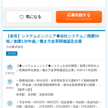
～300,000円固定残業手当/月：32,000円（固定残業時間18時間45
中核を担っていただける方を募集いたします。
分/月）超過した時間外労働の残業手当は追加支給＜月給＞
■業務概要
254,000円～332,000円（一律手当を含む）＜昇給有無＞有＜残業
■ブランドの特徴：
奈良県内の既存顧客を中心に、複合機やITサービスを活用した業
手当＞有＜給与補足＞月給＋賞与制。固定残業代（18時間45分、
当社が展開するブランド『devirock』は、子育てのすべての時間
応募依頼する
務改善の提案を行う法人営業です。
気になる
32,000円）を含む。超過分は別途支給。賃金はあくまでも目安の
が楽しくなるライフスタイルを提供したいと考えています。公式
（エージェントサービス）
お客様の業務効率化やDX推進を支えながら、長期的な信頼関係を
金額であり、選考を通じて上下する可能性があります。月給(月額)
サイト、楽天市場、ZOZOTOWNなどECサイト中心に販売してお
築き、地域企業の成長を支える役割を担います。
は固定手当を含めた表記です。
り、2025年は楽天ショップ・オブ・ザ・イヤー2025 キッズ・ジ
＜詳細＞
ュニア ジャンル賞の大賞を受賞。子育てにおいて必要とされるブ
・既存顧客への定期訪問
ランドとなり、子ども服業界日本一を目指しています。
【奈良】システムエンジニア◆自社システム／残業5h
・お客様の課題や要望のヒアリング
程／創業130年超／働き方改革関連認定企業
・複合機やネットワーク機器、クラウドサービスなどの提案
変更の範囲：会社の定める業務
・見積作成、受注対応、導入後のフォロー
小山株式会社
<商材について>
正社員
複合機やプリンターに加え、文書管理システム、クラウドサービ
ス、ネットワーク機器などを取り扱います。
お客様ごとの課題に合わせて最適なソリューションを提案し、働
【◆システムエンジニア◆システムを自社開発／創業130年以上
き方の改善や業務効率化を支援します。
／業務効率化推進／働き方改革関連認定企業／9:00-17:30定時で
仕事内容
残業月平均5時間程】
■組織構成
＜勤務地詳細＞本社住所：奈良県奈良市大森町47-3 勤務地最寄
営業組織は16名体制で、顧客規模ごとに2つのグループに分かれ
寝具リース、医療寝具事業を展開する当社において、システムエ
駅：JR各線／奈良駅受動喫煙対策：屋内全面禁煙変更の範囲：会
ています。
ンジニアとしてご活躍いただきます。
勤務地
社の定める事業所
経験豊富なメンバーが多数在籍しており、相談しやすい雰囲気の
【最寄り駅】
※スキルに合わせて、以下業務を行って頂きます
中で業務を進めています。
奈良駅、京終駅、近鉄奈良駅
チームで協力しながら顧客対応を行うため、業界未経験の方も安
＜具体的な業務＞
＜予定年収＞420万円～600万円＜賃金形態＞月給制＜賃金内訳＞
心して知識を身につけられます。
ITを通じてお客様の課題を解決するポジションです。営業がヒア
月額（基本給）：270,000円～370,000円＜月給＞270,000円～