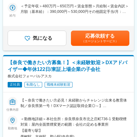
査定、営業経験の無い方でもしっかり丁寧に指導いたしますので
社内SEとして、システムの運用・保守・改善をメインに担当いた
＜予定年収＞480万円～650万円＜賃金形態＞月給制＜賃金内訳＞
ご安心ください。
だきます。
月額（基本給）：390,000円～530,000円その他固定手当/月：
新規開発よりも、既存システムの安定運用と改善を重視するポジ
給与
10,000円＜月給＞400,000円～540,000円＜昇給有無＞有＜残業手
■働き方：
ションです。
当＞有＜給与補足＞■昇給：年1回 昨年実績1000円■賞与：年2回
・完全週休2日
（0.6ヵ月分）■地域手当：10,000円賃金はあくまでも目安の金額
・年間休日126日
■具体的な業務内容
であり、選考を通じて上下する可能性があります。月給(月額)は固
・残業月10時間程度
応募依頼する
・社内業務システムの運用・保守（障害対応・トラブルシュー
気になる
定手当を含めた表記です。
（エージェントサービス）
ト）
■当社の魅力：
・SQLを用いたデータ処理・パフォーマンスチューニング
＜やりがいのある仕事＞
・既存システムの改修（Java中心）
コアビジネスとなる中古トラック事業は、国内のみならず発展途
・軽微な機能追加・改善対応
上である海外諸国へも輸出しています。海外での事業を成立させ
【奈良で働きたい方募集！】＜未経験歓迎＞DXアドバ
・外注ベンダーとの調整・管理
る事はいろんな苦労がありますが、全社員の力でそのニーズに応
イザー◆年休122日/東証上場企業の子会社
・仕様整理、基本設計
える事ができる毎日にやりがいを感じられます。
・社内ヘルプデスク対応
株式会社フォーバルアスカ
＜成長できる環境＞
・部門予算やマネジメント
営業経験がない方でも先輩社員が並走しながらOJTを行います。
正社員
転勤なし
職種未経験歓迎
※開発は一部外注や常駐メンバーと連携しながら進めています。
コミュニケーションの取りやすい職場で、また会社設立からも日
※（参考）言語：Java、C# ／ DB：Oracle、MySQL、SQL
が浅いフレッシュな会社の為、個性を活かし自身が成長できる環
Server ／ クラウド：AWS
境です。
【～奈良で働きたい方必見！未経験からチャレンジ出来る教育体
制／奈良県第一号！DXマーク認証取得企業◎～】
■期待する役割／ミッション
仕事内容
■募集背景：
・既存システムの安定稼働維持
変更の範囲：会社の定める業務
事業拡大の為の増員募集です。奈良県には約3万社もの企業があ
＜勤務地詳細＞本社住所：奈良県奈良市北之庄町736-1 受動喫煙
・日々の細かな改善の積み重ねによる業務効率化
り、DX化を必要としている企業が沢山あり “奈良県×中小企業×DX
対策：屋内全面禁煙変更の範囲：会社の定める事業所
・社内ITの“何でも屋”として幅広い対応
化”というミッションで中小企業の課題解決をしています。
勤務地
【最寄り駅】
企業コンサルに興味ある！奈良で働きたい！そんな考えを持つ方
■雇用形態に関して
帯解駅、京終駅、郡山駅(奈良県)