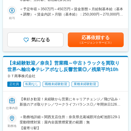
の応募お待ちしています。
就業後1年間は契約社員の雇用になりますが、あくまで就業者側も
＜予定年収＞350万円～450万円＜賃金形態＞月給制基本給（基本
しっかりと会社を見ていただきたいという意図です。
■業務内容：
＋調整）＜賃金内訳＞月額（基本給）：250,000円～270,000円そ
正社員登用を前提としているため、基本的にはみなさん正社員化
当社のお取引先の企業様のデジタル化を支援するお仕事です！
給与
の他固定手当/月：3,000円～6,000円固定残業手当/月：78,000円
されます。
経営者のお悩みを丁寧にヒアリングし、それに応じた解決策をご
～83,000円（固定残業時間40時間0分/月）超過した時間外労働の
提案し、効果測定を行いながら中小企業の成長を支援していきま
残業手当は追加支給＜月給＞331,000円～359,000円（一律手当を
■本ポジションの特徴
す。
含む）＜昇給有無＞有＜残業手当＞有＜給与補足＞＊経験・能力
・“攻め”より“安定”志向のIT環境
応募依頼する
気になる
を考慮し決定します。＊その他固定手当＝職務手当＊記載の月給
・残業月20時間以内・7時間勤務でワークライフバランス良好
（エージェントサービス）
■具体的には：
には、一律手当・固定残業代を含みます。＊目標達成時は別途イ
・平均年齢高めで落ち着いた社風
１，既存取引先を定期訪問し、経営者や担当者へのヒアリング
ンセンティブを支給(半年に1回5万～30万)■昇給：年1回■賞与：
・中途入社者多数で馴染みやすい環境
２，業務フローの整理、現状課題の可視化
年1回（4月）※決算賞与賃金はあくまでも目安の金額であり、選
・60歳以降も活躍可能（役職定年なし）
３，先輩と連携しながら提案資料の作成、改善策の説明
考を通じて上下する可能性があります。月給(月額)は固定手当を含
【未経験歓迎／奈良】営業職～中古トラックを買取り
４，月1回程度の訪問を通じたフォロー対応
めた表記です。
変更の範囲：会社の定める業務
世界へ輸出◆テレアポなし反響営業◎／残業平均10h
＼▼企業様のお悩み一例／
◎業務の効率化を図りたい
ＤＴ商事株式会社
◎セキュリティを強化したい
正社員
転勤なし
職種未経験歓迎
業種未経験歓迎
◎売上を拡大したい
◎地球環境に配慮したオフィスを構築したいなど
【車好き歓迎！未経験から営業にキャリアチェンジ／飛び込み・
■育成フロー：
新規のアポ取りナシ／ワークライフバランス◎／年間休日126
入社後まずはグループ会社フォーバル社の基礎研修を受講！
仕事内容
日】
その後、当社にて会社のビジョンや事業内容、DX・ITに関する知
＜勤務地詳細＞関西支店住所：奈良県北葛城郡河合町池部129-1
識、営業ノウハウなどを勉強していただきます。その後はOJT研
■職務概要：
受動喫煙対策：屋内全面禁煙変更の範囲：無
修を通して先輩と一緒にお客様の元を訪問し、お客様とのコミュ
当社は、自動車や自動車部品の輸出販売を行っている会社です。
勤務地
ニケーションの取り方を勉強していただきます！
【最寄り駅】
運送会社等が売却処分する中古トラックの買取り営業をお任せし