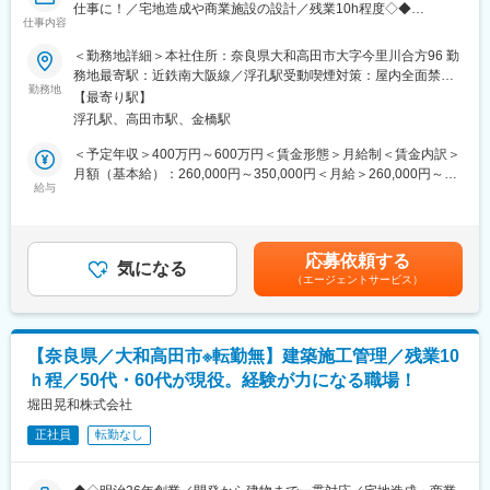
仕事に！／宅地造成や商業施設の設計／残業10h程度◇◆
■入社後の流れ：
仕事内容
先輩社員によるOJTを中心に各作業工程をローテーションで回
■業務内容：
＜勤務地詳細＞本社住所：奈良県大和高田市大字今里川合方96 勤
り、時間をかけて業務の理解と習得を目指していただきます。丁
自社で設計施工、構造計算した分譲住宅の販売を行っている当社
務地最寄駅：近鉄南大阪線／浮孔駅受動喫煙対策：屋内全面禁煙
寧に指導いたしますので、ご安心ください！
にて設計業務を中心に担当していただきます
勤務地
変更の範囲：会社の定める事業所
【最寄り駅】
■組織構成：
浮孔駅、高田市駅、金橋駅
■業務詳細：
工場長（30代男性）、副主任（30代男性）をはじめ、社員・パー
・お客様の要望をヒアリング
＜予定年収＞400万円～600万円＜賃金形態＞月給制＜賃金内訳＞
ト合わせて約50名が在籍しています。男性3割、女性7割、20代か
（間取り・デザイン・予算・暮らし方など）
月額（基本給）：260,000円～350,000円＜月給＞260,000円～
ら60代と幅広い年齢の方々が活躍しています。
・敷地や建物の状況を確認
給与
350,000円＜昇給有無＞有＜残業手当＞有＜給与補足＞※経験・年
（土地条件・既存建物のチェック）
齢・能力を考慮して決定いたします■昇給：あり（年1回）※過去
■当ポジションの魅力：
・間取りや配置を考えるプラン作成
実績：1,000円～20,000円／月■賞与：あり（年2回）賃金はあく
・頑張り次第で、昇格可能！
（住みやすさ・動線・将来性を考慮）
までも目安の金額であり、選考を通じて上下する可能性がありま
・風通しの良い社風も当社の特徴です。
応募依頼する
・CADを使った設計図面の作成・修正
気になる
す。月給(月額)は固定手当を含めた表記です。
・近年需要が高まっている「きざみねぎ」「カットサラダ」の更
（エージェントサービス）
・建築に関する法規の確認、申請用図面の作成
なる品質向上、売上の拡大を目指すためには内部環境の整備は必
・工事担当者・職人との打ち合わせ、設計内容の説明
須。特に、安全衛生面の整備は会社としても優先度の高い課題で
・工事中の仕様変更や調整への対応
あり、そこに注力いただくことで貢献度は非常に高いものになり
ます。
【奈良県／大和高田市※転勤無】建築施工管理／残業10
■働き方・環境について
ｈ程／50代・60代が現役。経験が力になる職場！
・月平均残業：約10時間
■同社の特徴：
→現場は奈良県中心で、管理案件も厳選しているので納期関連の
堀田晃和株式会社
・安定性・将来性◎万代リテールホールディングス100％出資
イレギュラーが少ないです。
・1987年設立／従業員数224名／売上200億円／事業拡大中の食
正社員
転勤なし
・出張：年1回～2回程度…日帰り～1泊2日
品製造・卸企業
・土日出社：年数回程度（昨年度実績：0回）
・安定性◎近畿一円155店舗を展開、年間1億5千万人以上のお客
■研修