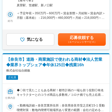
外へ輸出され、多くの国で活躍します。営業だけでなく、物流や
【最寄り駅】
にあわせて配属先は決定します。
海外ビジネスにも携われる仕事です。
真菅駅、笠縫駅、新ノ口駅
【1】拠点配属
ユーザー機及び自社保有の大型重機（油圧ショベルなど）や建設
＜予定年収＞350万円～600万円＜賃金形態＞月給制＜賃金内訳＞
＜成長できる環境＞
工事車両（高所作業車・ダンプなど)や工事用機械類（発電機・水
月額（基本給）：216,000円～460,000円＜月給＞216,000円～
営業経験がない方でも先輩社員が並走しながらOJTを行います。
中ポンプなど）の点検と整備をお任せします。比較的軽微な整備
給与
460,000円＜昇給有無＞有＜残業手当＞有＜給与補足＞※給与は、
コミュニケーションの取りやすい職場で、また会社設立からも日
がメインです。整備業務の一貫として、来店客への建設機械の積
経験・能力を考慮の上決定します。■昇給：年1回（4月）※過去実
が浅いフレッシュな会社の為、個性を活かし自身が成長できる環
み込み、積み下ろしや故障した製品の代理品をお客様の元へお持
績…2,000～10,000円■賞与：年2回（6月・12月）※過去実績…計
境です。
ちする等の業務も発生します。
3.5ヶ月分賃金はあくまでも目安の金額であり、選考を通じて上下
応募依頼する
【2】整備工場配属
気になる
する可能性があります。月給(月額)は固定手当を含めた表記です。
■当社の特徴：
（エージェントサービス）
整備工場では各営業所では対応しづらい重整備を担っています。
当社はフィリピンやUAEなど世界各国の独自ネットワークを持
(ショベルカーや、大型機器など)
ち、世界中のエンドユーザーまで中古車両をお届けしておりま
またお客様先に行って故障を未然に防ぐ点検や消耗品の補充を行
す。お客様の中古トラックを価値ある商品として扱わせて頂きな
うこともございます。
がら世界の発展に貢献していきます。
【奈良市】道路・商業施設で使われる商材◆法人営業
◆業界トップシェア◆年休125日◆残業16h
■手厚い教育体制で安心
【こんな方を歓迎します】
入社後はOJTがメインで簡単な点検や整備から徐々に担当頂き経
株式会社仙台銘板
・営業にチャレンジしたい方
験を積んで頂きます。営業所内研修や先輩同行を経て、オイル交
・車やトラックに興味がある方
正社員
換やフィルター交換等、基礎業務から順に技術を磨いて頂きま
・物流業界に興味がある方
す。
・海外ビジネスに携わってみたい方
＜スキルに合わせた豊富な研修＞
■以下の経験があれば活かせます。
◆◇街で見たこともある商材！都市計画の一端も担う役割◎有名
コベルコベーシックスクール：基礎知識(導入教育/クレーン基礎/
・法人営業
キャラクターとのコラボ商品も多数有／コロナ禍でも売上右肩上
エンジン基礎/部品基礎)の習得。
仕事内容
・運送会社勤務
がり◇◆
コベルコキャリアスクール：高度技術(油圧技術/電気電子技術/顧
・運行管理
＜勤務地詳細＞奈良営業所住所：奈良県奈良市窪之庄町15-1 受動
客対応等)を習得。
・配車担当
1969年創業の防災、保安用品を扱う老舗商社で、大手・地元建設
喫煙対策：敷地内喫煙可能場所あり変更の範囲：会社の定める事
またフォークリフトや小物建設機械、移動式クレーンに関しての