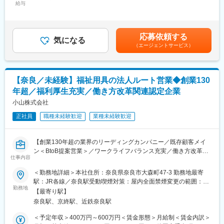
リングした顧客課題やニーズをもとに、新たなシステムを開発頂
給与
370,000円＜昇給有無＞有＜残業手当＞有＜給与補足＞※経験やス
■教育体制
き、お客様の課題解決に繋げて頂きます。
キルを考慮の上、当社規定により決定いたします。■昇給：年1回
入社後は先輩社員との同行営業からスタートします。
・お客様へのシステム提案支援
（7月／※入社1年目は対象外）■賞与：年2回（過去実績4.0ヶ月）
社内研修やメーカー研修を通じて商材やサービスの知識を学び、
・WEBシステムの開発
※転勤手当：4万円／転身赴任手当：5万円がございます賃金はあ
実務はOJTを中心に習得していきます。
応募依頼する
・開発したシステムのサポート
気になる
くまでも目安の金額であり、選考を通じて上下する可能性があり
顧客との接し方や提案の進め方も段階的に学べるため、IT業界未
（エージェントサービス）
・新サービスの導入・提供サポート
ます。月給(月額)は固定手当を含めた表記です。
経験の方や営業経験が浅い方も着実に成長できる環境です。
■過去の開発事例
■キャリアパス
・入院セットシステム：1日単位で入院患者様に必要な病衣やおむ
独り立ち後は既存顧客への提案活動を担当し、関係構築を通じて
【奈良／未経験】福祉用具の法人ルート営業◆創業130
つ、日用品などをお渡しするサービスです。病院様の管理や請求
顧客満足度の向上と事業成長に貢献いただきます。
年超／福利厚生充実／働き方改革関連認定企業
業務をシステムによって行うことで業務における負担を軽減する
組織拡大に伴い、将来的には後輩育成やチーム運営に携わる機会
ことができます。
小山株式会社
もあります。
・おむつカウントシステム：患者様のおむつ使用量をタブレット
営業リーダーやマネジメントポジションなど、多様なキャリア形
正社員
職種未経験歓迎
業種未経験歓迎
で管理し、在庫管理・発注・請求業務を一括して行うことができ
成が可能です。
ます。システムを導入することで病院や福祉施設関係者様の業務
負担を大幅に削減することが可能です。
変更の範囲：会社の定める業務
【創業130年超の業界のリーディングカンパニー／既存顧客メイ
ン＜BtoB提案営業＞／ワークライフバランス充実／働き方改革関
■開発環境
仕事内容
連認定企業】
・フロントエンド：Angular、Adobe Dreamweaver
＜勤務地詳細＞本社住所：奈良県奈良市大森町47-3 勤務地最寄
・バックエンド：Django、CakePHP,
■職務内容：
駅：JR各線／奈良駅受動喫煙対策：屋内全面禁煙変更の範囲：会
・データベース：SQLServer、MySQL
福祉用具のリース事業者（法人向け）に対する営業をお任せいた
勤務地
社の定める事業所
・プラットフォーム：Windows Server、CentOS、iOS
【最寄り駅】
します。既存顧客がメインのため、長期的に顧客と信頼関係を築
・ツール：GitLab、Microsoft Power BI、Selenium、SikuliX,
奈良駅、京終駅、近鉄奈良駅
くことが可能です。教育制度・評価制度・福利厚生も充実してお
新たな環境や技術ツールの導入は積極的に対応しております。
り、営業未経験の方でも安心してご就業いただける環境です。
＜予定年収＞400万円～600万円＜賃金形態＞月給制＜賃金内訳＞