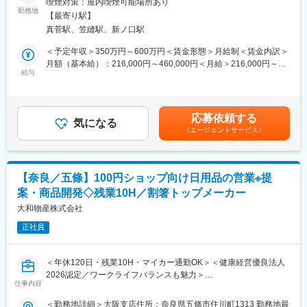
喫煙対策：屋内喫煙可能場所あり
残業平均は月16時間です。また、有給取得日数平均11.2日、男性
■業務内容：
勤務地
育休制度もあり、離職率は8.2％と業界内で低い水準となっており
【最寄り駅】
既存顧客である建設業のお客様に対しての機械レンタルの提案・
ます
真菅駅、笠縫駅、新ノ口駅
受注・手配等を主に担当いただきます。1日に5～10件、会社へ訪
問するだけでなく現場に出向き現場監督への提案営業機会もござ
＜予定年収＞350万円～600万円＜賃金形態＞月給制＜賃金内訳＞
■教育体制：
います。
月額（基本給）：216,000円～460,000円＜月給＞216,000円～
研修に非常に力を入れており、合同研修のほか、3か月程度（業務
(１)お客様の現場やオフィスの定期訪問による工事情報収集から追
給与
460,000円＜昇給有無＞有＜残業手当＞有＜給与補足＞※給与は、
研修1か月→事務研修1か月→営業1か月）しっかりOJTでも教える
加レンタルニーズの案件獲得
経験・能力を考慮の上決定します。■昇給：年1回（4月）※過去実
ため未経験の方も安心です。実際に異業界からの転職者の方が多
(２)工事の作業工程や進捗状況に応じた最適な機械の提案
績…2,000～10,000円■賞与：年2回（6月・12月）※過去実績…計
く活躍しています
3.5ヶ月分賃金はあくまでも目安の金額であり、選考を通じて上下
応募依頼する
■業務の特徴
気になる
する可能性があります。月給(月額)は固定手当を含めた表記です。
■キャリアパス：メンバー→主任→係長→所長というキャリアパス
（エージェントサービス）
＜豊富な商材＞
があります。社員の自律性を重視しており、30代前半の若手でも
大型建設機械から小型汎用機、仮設資機材等豊富な商材を揃えて
営業所長を目指せ、年齢社歴関係なく活躍できる環境です。成果
います。新車であれば数千万の機械を必要な時だけ使えるレンタ
に応じて年収UPが可能です。
ルの提案になる為、顧客からのニーズは常にあり事業は安定して
■組織風土：昭和44年創業と歴史はありますが、若手の社員も多
【奈良／五條】100円ショップ向け日用品の営業※提
います。
く活躍しています。財務状況は社内に共有され、社員全員が経営
案・商品開発◇残業10H／割箸トップメーカー
に関わってほしいという文化があり、その背景からすべての株の7
■入社後の流れ：
大和物産株式会社
割は社員持ち株制で社員が持っています
入社後、約半年間は商品知識等を習得していただきます。それ以
正社員
降は電話応対や先輩に同行を行い営業として独り立ちを目指して
変更の範囲：本文参照
頂きます。ご本人の経験にもよりますが、だいたい1年程で自立し
ていただく予定です。
＜年休120日・残業10H・マイカー通勤OK＞＜健康経営優良法人
2026認定／ワークライフバランスも魅力＞
■就業環境
仕事内容
・残業は1分単位で支給しております。
■業務内容
＜勤務地詳細＞大阪支店住所：奈良県五條市住川町1313 勤務地最
・年間休日120日