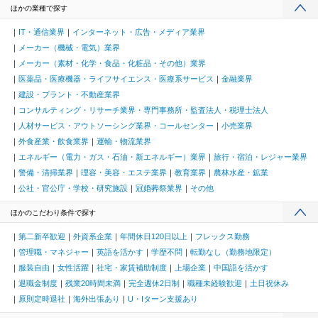
ほかの業種で探す
IT・通信業界
インターネット・広告・メディア業界
メーカー（機械・電気）業界
メーカー（素材・化学・食品・化粧品・その他）業界
医薬品・医療機器・ライフサイエンス・医療系サービス
金融業界
建設・プラント・不動産業界
コンサルティング・リサーチ業界・専門事務所・監査法人・税理士法人
人材サービス・アウトソーシング業界・コールセンター
小売業界
外食産業・飲食業界
運輸・物流業界
エネルギー（電力・ガス・石油・新エネルギー）業界
旅行・宿泊・レジャー業界
警備・清掃業界
理容・美容・エステ業界
教育業界
農林水産・鉱業
公社・官公庁・学校・研究施設
冠婚葬祭業界
その他
ほかのこだわり条件で探す
第二新卒歓迎
外資系企業
年間休日120日以上
フレックス勤務
管理職・マネジャー
英語を活かす
学歴不問
転勤なし（勤務地限定）
服装自由
女性活躍
社宅・家賃補助制度
上場企業
中国語を活かす
退職金制度
残業20時間未満
完全週休2日制
職種未経験歓迎
土日祝休み
原則定時退社
海外出張あり
U・Iターン支援あり