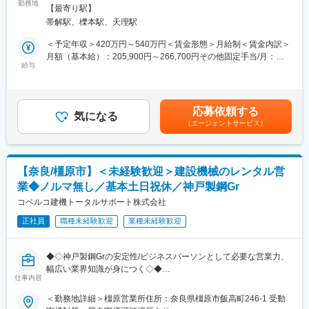
・整備士
会社向けに提案営業をお任せします。
勤務地
業所
資格取得費用や、各種教習については会社負担で受けることがで
【最寄り駅】
・中古車販売
■営業内容：【変更の範囲：会社の定める業務】
きます。昨今重機のIoT化が進んでおり衝突軽減システムや遠隔操
帯解駅、櫟本駅、天理駅
・トラックディーラー
・主にはルート営業として、既存顧客に対して新しい工事現場や
作システム等最新の技術に触れながら自身もスキルアップしてい
イベントなどで必要な保安用品の提案を行います
＜予定年収＞420万円～540万円＜賃金形態＞月給制＜賃金内訳＞
くことができます。
変更の範囲：会社の定める業務
・業界トップシェアのため、顧客先からお声がけを頂くこともあ
月額（基本給）：205,900円～266,700円その他固定手当/月：
■就業環境
りますが、定期的な接点を通じてニーズをキャッチしていきます
給与
35,000円固定残業手当/月：28,240円～35,360円（固定残業時間
・残業は1分単位で支給しております。
・遠隔カメラ・センサーなどのDX化サポートの提案も行います
20時間0分/月）超過した時間外労働の残業手当は追加支給＜月給
・会社からの業務命令による転勤の場合、引越し費用や敷金・礼
＞269,140円～337,060円（一律手当を含む）＜昇給有無＞有＜残
金は会社負担となります。また会社寮に入居される場合会社が7～
■製品：
業手当＞有＜給与補足＞※経験・能力を考慮の上、決定いたしま
8割負担します。※社内規定あり
応募依頼する
「50ｍ先工事中」などの看板、カラーコーン、安全ベスト、有名
気になる
す。■昇給：年1回(7月) ■賞与：年2回(7月・12月) ■別途会社業績
（エージェントサービス）
キャラクターのガードフェンスなどの保安用品
に応じて決算賞与有賃金はあくまでも目安の金額であり、選考を
通じて上下する可能性があります。月給(月額)は固定手当を含めた
■業務の魅力：
表記です。
・継続取引が前提で、物売りというより、お客様の課題にあわせ
【奈良/橿原市】＜未経験歓迎＞建設機械のレンタル営
た提案営業となります。製品は4万点超あり、自社オリジナル製品
業◆ノルマ無し／基本土日祝休／神戸製鋼Gr
も開発しているため、顧客のニーズに合った提案が可能です
・工事現場で絶対的に必要とされる商品のため、ニーズが必ずあ
コベルコ建機トータルサポート株式会社
り、営業活動がしやすいです。
正社員
職種未経験歓迎
業種未経験歓迎
・現場の裁量が大きく、商品の値段を営業個人の判断で決められ
ます
◆◇神戸製鋼Grの安定性/ビジネスパーソンとして必要な営業力、
■就業環境：
幅広い業界知識が身につく◇◆
・全国に65の拠点があり地域密着で展開しているため、遠方の出
仕事内容
大手建設機械メーカーのコベルコ建機グループの当社にて、営業
張は基本的にありません
業務をお任せいたします。
＜勤務地詳細＞橿原営業所住所：奈良県橿原市飯高町246-1 受動
・18:45でシステムがシャットダウンとなることもあり、営業職の