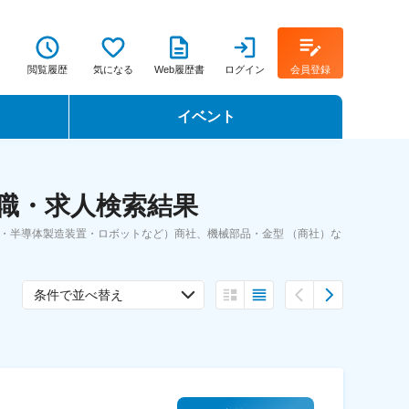
閲覧履歴
気になる
Web履歴書
ログイン
会員登録
イベント
転職イベント・転職セミナー
転職・求人検索結果
転職フェア
・半導体製造装置・ロボットなど）商社、機械部品・金型 （商社）な
転職セミナー動画
条件で並べ替え