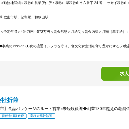
＜勤務地詳細＞和歌山営業所住所：和歌山県和歌山市六番丁 24 番 ニッセイ和歌山ビ
和歌山市駅、紀和駅、和歌山駅
＜予定年収＞454万円～572万円＜賃金形態＞月給制＜賃金内訳＞月額（基本給）：242,0
■事業のMission:(1)食の流通インフラを守り、食文化食生活を守り豊かにする(2)食
求人
会社折兼
市】食品パッケージのルート営業※未経験歓迎◆創業130年超えの老舗企
職種未経験歓迎
業種未経験歓迎