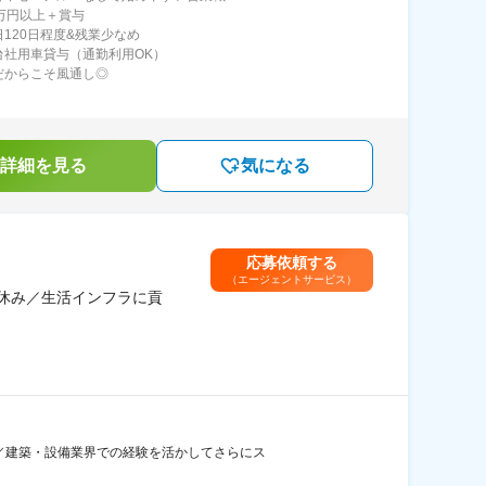
8万円以上＋賞与
日120日程度&残業少なめ
台社用車貸与（通勤利用OK）
だからこそ風通し◎
詳細を見る
気になる
応募依頼する
（エージェントサービス）
祝休み／生活インフラに貢
り／建築・設備業界での経験を活かしてさらにス