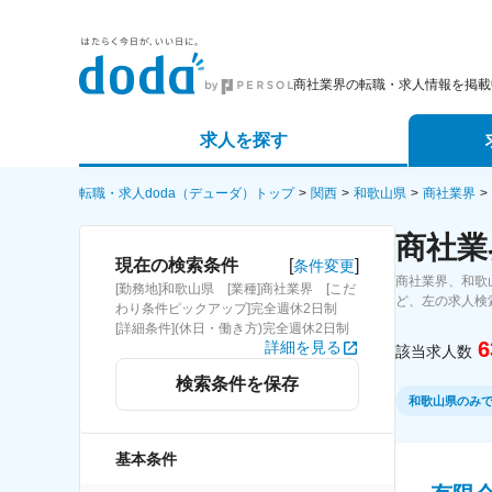
商社業界の転職・求人情報を掲載
求人を探す
詳細条件から探す
エージェ
転職・求人doda（デューダ）トップ
関西
和歌山県
商社業界
商社業
新着求人から探す
スカウト
[
]
現在の検索条件
条件変更
商社業界、和歌
[勤務地]和歌山県 [業種]商社業界 [こだ
求人特集から探す
パートナ
ど、左の求人検
わり条件ピックアップ]完全週休2日制
[詳細条件](休日・働き方)完全週休2日制
6
詳細を見る
該当求人数
検索条件を保存
和歌山県のみ
基本条件