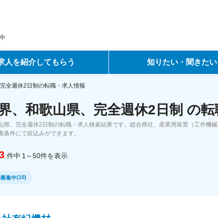
中
求人を紹介してもらう
知りたい・聞きたい
ントサービス
転職ノウハウ
完全週休2日制の転職・求人情報
界、和歌山県、完全週休2日制 の
サービス
データで見る転職
山県、完全週休2日制の転職・求人検索結果です。総合商社、産業用装置（工作機械
ーエージェントサービス
コラム・インタビュー
索条件にて絞込みができます。
3
件中
1～50
件
を表示
転職Q&A
(
10
)
で募集中