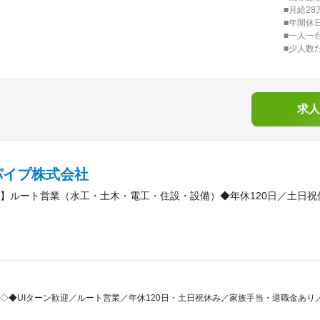
■月給2
■年間休
■一人一
■少人数
求人
パイプ株式会社
】ルート営業（水工・土木・電工・住設・設備）◆年休120日／土日
◇◆UIターン歓迎／ルート営業／年休120日・土日祝休み／家族手当・退職金あ