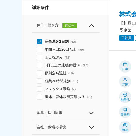
詳細条件
株式
【和歌山
休日・働き方
選択中
長企業
正社員
完全週休2日制
(
63
)
年間休日120日以上
(
59
)
土日祝休み
(
42
)
5日以上の連続休暇OK
(
32
)
仕事
原則定時退社
(
18
)
残業20時間未満
(
31
)
対象
フレックス勤務
(
9
)
産休・育休取得実績あり
(
31
)
勤務地
募集・採用情報
最寄駅
会社・職場の環境
給与