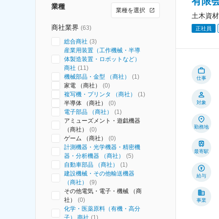
有限
業種
業種を選択
土木資材
商社業界
(
63
)
正社員
総合商社
(
3
)
産業用装置（工作機械・半導
体製造装置・ロボットなど）
商社
(
11
)
機械部品・金型 （商社）
(
1
)
仕事
家電 （商社）
(
0
)
複写機・プリンタ （商社）
(
1
)
半導体 （商社）
(
0
)
対象
電子部品 （商社）
(
1
)
アミューズメント・遊戯機器
勤務地
（商社）
(
0
)
ゲーム （商社）
(
0
)
計測機器・光学機器・精密機
最寄駅
器・分析機器 （商社）
(
5
)
自動車部品 （商社）
(
1
)
建設機械・その他輸送機器
給与
（商社）
(
9
)
その他電気・電子・機械 （商
社）
(
0
)
事業
化学・医薬原料（有機・高分
子） 商社
(
1
)