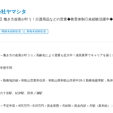
会社ヤマシタ
】働き方改善が叶う！介護用品などの営業◆教育体制◎未経験活躍中◆
職種未経験歓迎
業種未経験歓迎
～働き方の改善が叶う☆／高齢化により需要も拡大中！成長業界でキャリアを築く
学歴不問
＜勤務地詳細＞和歌山営業所住所：和歌山県和歌山市府中26-1 勤務地最寄駅：鳥井
六十谷駅、紀伊駅、田井ノ瀬駅
＜予定年収＞405万円～619万円＜賃金形態＞月給制＜賃金内訳＞月額（基本給）：249,0