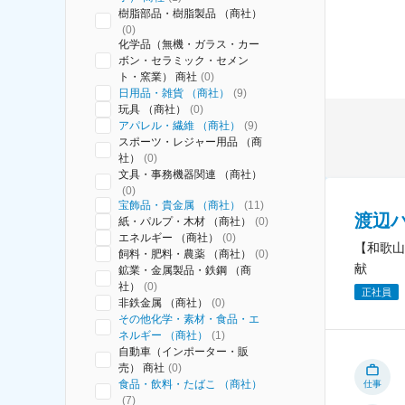
樹脂部品・樹脂製品 （商社）
(
0
)
化学品（無機・ガラス・カー
ボン・セラミック・セメン
ト・窯業） 商社
(
0
)
日用品・雑貨 （商社）
(
9
)
玩具 （商社）
(
0
)
アパレル・繊維 （商社）
(
9
)
スポーツ・レジャー用品 （商
社）
(
0
)
文具・事務機器関連 （商社）
(
0
)
宝飾品・貴金属 （商社）
(
11
)
渡辺
紙・パルプ・木材 （商社）
(
0
)
エネルギー （商社）
(
0
)
【和歌山
飼料・肥料・農薬 （商社）
(
0
)
献
鉱業・金属製品・鉄鋼 （商
社）
(
0
)
正社員
非鉄金属 （商社）
(
0
)
その他化学・素材・食品・エ
ネルギー （商社）
(
1
)
自動車（インポーター・販
売） 商社
(
0
)
食品・飲料・たばこ （商社）
仕事
(
7
)