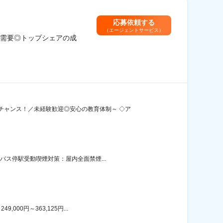
応募依頼する
（エージェントサービス）
需要◎トップシェアの成
チャンス！／未経験歓迎◎安心の教育体制～ ◇ア
バス停駅受動喫煙対策：屋内全面禁煙...
00円～363,125円...