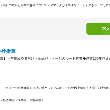
＜当社の成長と事業の意義について＞ヤマシタは企業理念「正しく生きる、豊かに生きる
求人
会社折兼
市】＜営業経験者向け＞食品パッケージのルート営業◆創業130年超え
～これまでの営業経験を当社で活かしませんか？／10年以上連続売上増・74期連
＜最終学歴＞大学院、大学卒以上