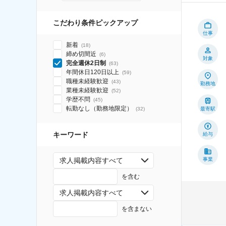
こだわり条件ピックアップ
仕事
新着
(
18
)
締め切間近
(
6
)
対象
完全週休2日制
(
63
)
年間休日120日以上
(
59
)
職種未経験歓迎
(
43
)
勤務地
業種未経験歓迎
(
52
)
学歴不問
(
45
)
転勤なし（勤務地限定）
最寄駅
(
32
)
キーワード
給与
事業
求人掲載内容すべて
を含む
求人掲載内容すべて
を含まない