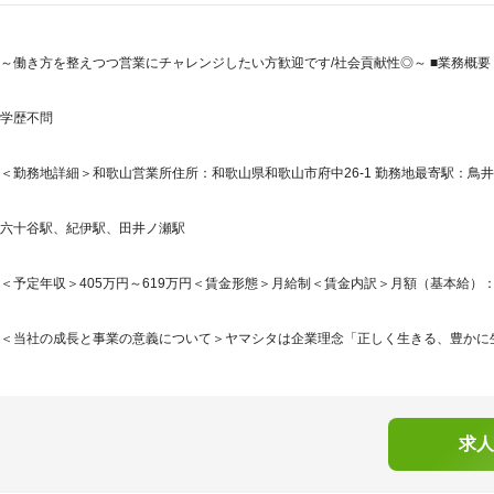
～働き方を整えつつ営業にチャレンジしたい方歓迎です/社会貢献性◎～ ■業務概要
学歴不問
＜勤務地詳細＞和歌山営業所住所：和歌山県和歌山市府中26-1 勤務地最寄駅：鳥井
六十谷駅、紀伊駅、田井ノ瀬駅
＜予定年収＞405万円～619万円＜賃金形態＞月給制＜賃金内訳＞月額（基本給）：249,0
＜当社の成長と事業の意義について＞ヤマシタは企業理念「正しく生きる、豊かに生きる
求人