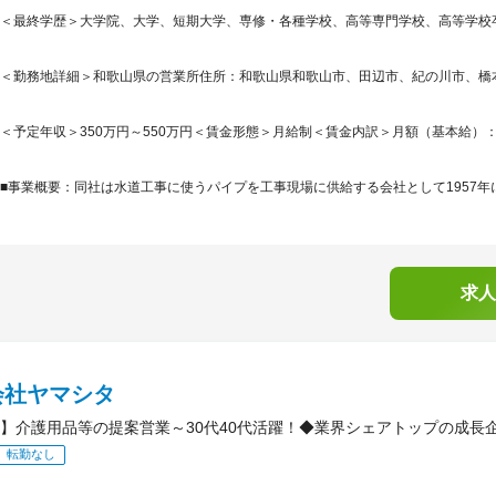
＜最終学歴＞大学院、大学、短期大学、専修・各種学校、高等専門学校、高等学校
＜勤務地詳細＞和歌山県の営業所住所：和歌山県和歌山市、田辺市、紀の川市、橋
＜予定年収＞350万円～550万円＜賃金形態＞月給制＜賃金内訳＞月額（基本給）：188,0
■事業概要：同社は水道工事に使うパイプを工事現場に供給する会社として1957年に
求人
会社ヤマシタ
】介護用品等の提案営業～30代40代活躍！◆業界シェアトップの成長企
転勤なし