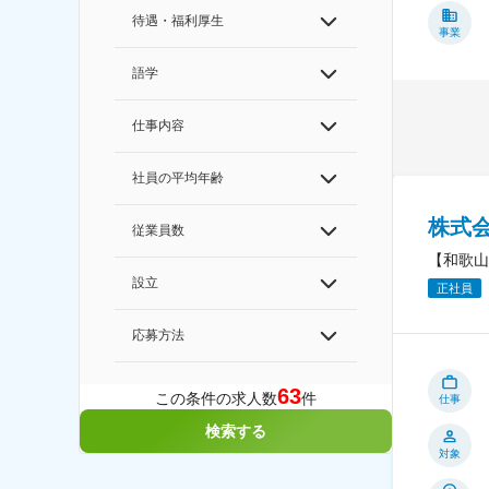
待遇・福利厚生
事業
語学
仕事内容
社員の平均年齢
株式
従業員数
【和歌山
設立
正社員
応募方法
63
この条件の求人数
件
仕事
検索する
対象