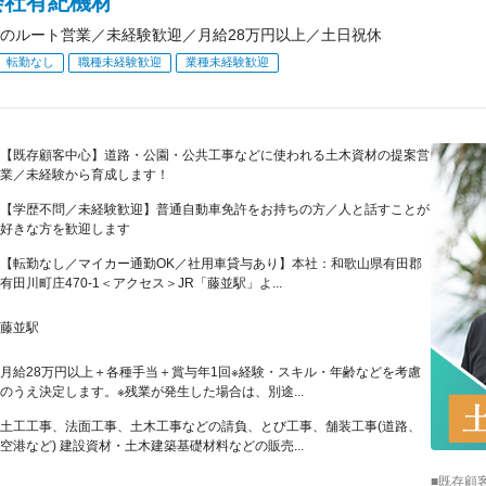
会社有紀機材
のルート営業／未経験歓迎／月給28万円以上／土日祝休
転勤なし
職種未経験歓迎
業種未経験歓迎
【既存顧客中心】道路・公園・公共工事などに使われる土木資材の提案営
業／未経験から育成します！
【学歴不問／未経験歓迎】普通自動車免許をお持ちの方／人と話すことが
好きな方を歓迎します
【転勤なし／マイカー通勤OK／社用車貸与あり】本社：和歌山県有田郡
有田川町庄470-1＜アクセス＞JR「藤並駅」よ...
藤並駅
月給28万円以上＋各種手当＋賞与年1回※経験・スキル・年齢などを考慮
のうえ決定します。※残業が発生した場合は、別途...
土工工事、法面工事、土木工事などの請負、とび工事、舗装工事(道路、
空港など) 建設資材・土木建築基礎材料などの販売...
■既存顧