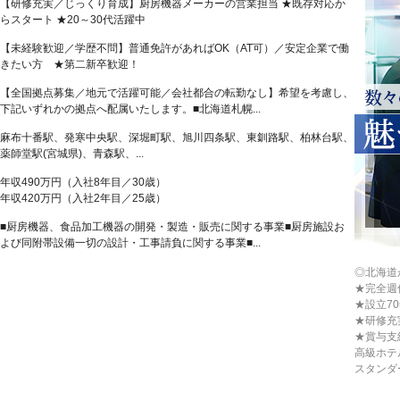
【研修充実／じっくり育成】厨房機器メーカーの営業担当 ★既存対応か
らスタート ★20～30代活躍中
【未経験歓迎／学歴不問】普通免許があればOK（AT可）／安定企業で働
きたい方 ★第二新卒歓迎！
【全国拠点募集／地元で活躍可能／会社都合の転勤なし】希望を考慮し、
下記いずれかの拠点へ配属いたします。■北海道札幌...
麻布十番駅、発寒中央駅、深堀町駅、旭川四条駅、東釧路駅、柏林台駅、
薬師堂駅(宮城県)、青森駅、...
年収490万円（入社8年目／30歳）
年収420万円（入社2年目／25歳）
■厨房機器、食品加工機器の開発・製造・販売に関する事業■厨房施設お
よび同附帯設備一切の設計・工事請負に関する事業■...
◎北海道
★完全週
★設立7
★研修充
★賞与支
高級ホテ
スタンダ