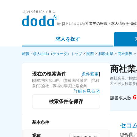
商社業界の転職・求人情報を掲載
求人を探す
詳細条件から探す
エージェ
転職・求人doda（デューダ）トップ
関西
和歌山県
商社業界
商社業
新着求人から探す
スカウト
[
]
現在の検索条件
条件変更
商社業界、和歌
[勤務地]和歌山県 [業種]商社業界 [詳細
求人特集から探す
パートナ
左の求人検索条
条件](会社・職場の環境)上場企業
詳細を見る
6
該当求人数
検索条件を保存
基本条件
セコ
総合職／
業種