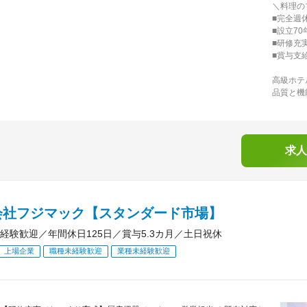
＼料理の
■完全週
■設立7
■研修充
■賞与支給
高級ホテ
品質と機
求人
会社フジマック【スタンダード市場】
経験歓迎／年間休日125日／賞与5.3カ月／土日祝休
上場企業
職種未経験歓迎
業種未経験歓迎