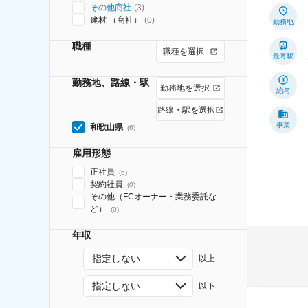
その他商社
(
3
)
建材 （商社）
(
0
)
勤務地
職種
職種を選択
最寄駅
勤務地、路線・駅
勤務地を選択
給与
路線・駅を選択
事業
和歌山県
(
6
)
雇用形態
正社員
(
6
)
契約社員
(
0
)
その他（FCオーナー・業務委託な
ど）
(
0
)
年収
指定しない
以上
指定しない
以下