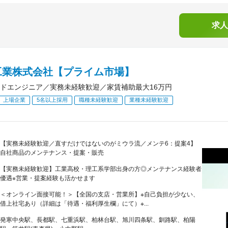
求人
工業株式会社【プライム市場】
ドエンジニア／実務未経験歓迎／家賃補助最大16万円
上場企業
5名以上採用
職種未経験歓迎
業種未経験歓迎
【実務未経験歓迎／直すだけではないのがミウラ流／メンテ6：提案4】
自社商品のメンテナンス・提案・販売
【実務未経験歓迎】工業高校・理工系学部出身の方◎メンテナンス経験者
優遇※営業・提案経験も活かせます
＜オンライン面接可能！＞【全国の支店・営業所】※自己負担が少ない、
借上社宅あり（詳細は「待遇・福利厚生欄」にて）※...
発寒中央駅、長都駅、七重浜駅、柏林台駅、旭川四条駅、釧路駅、柏陽