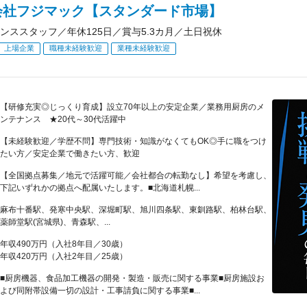
会社フジマック【スタンダード市場】
ンススタッフ／年休125日／賞与5.3カ月／土日祝休
上場企業
職種未経験歓迎
業種未経験歓迎
【研修充実◎じっくり育成】設立70年以上の安定企業／業務用厨房のメ
ンテナンス ★20代～30代活躍中
【未経験歓迎／学歴不問】専門技術・知識がなくてもOK◎手に職をつけ
たい方／安定企業で働きたい方、歓迎
【全国拠点募集／地元で活躍可能／会社都合の転勤なし】希望を考慮し、
下記いずれかの拠点へ配属いたします。■北海道札幌...
麻布十番駅、発寒中央駅、深堀町駅、旭川四条駅、東釧路駅、柏林台駅、
薬師堂駅(宮城県)、青森駅、...
年収490万円（入社8年目／30歳）
年収420万円（入社2年目／25歳）
■厨房機器、食品加工機器の開発・製造・販売に関する事業■厨房施設お
よび同附帯設備一切の設計・工事請負に関する事業■...