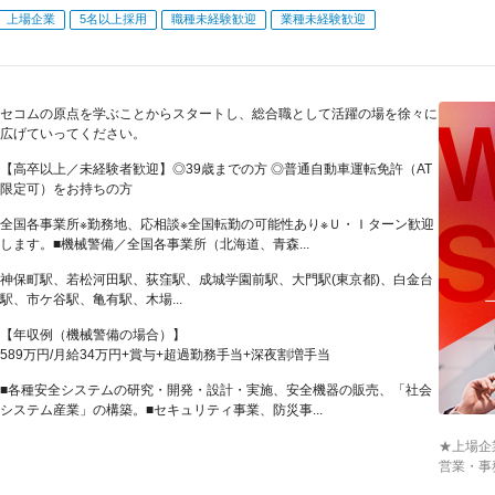
上場企業
5名以上採用
職種未経験歓迎
業種未経験歓迎
セコムの原点を学ぶことからスタートし、総合職として活躍の場を徐々に
広げていってください。
【高卒以上／未経験者歓迎】◎39歳までの方 ◎普通自動車運転免許（AT
限定可）をお持ちの方
全国各事業所※勤務地、応相談※全国転勤の可能性あり※Ｕ・Ｉターン歓迎
します。■機械警備／全国各事業所（北海道、青森...
神保町駅、若松河田駅、荻窪駅、成城学園前駅、大門駅(東京都)、白金台
駅、市ケ谷駅、亀有駅、木場...
【年収例（機械警備の場合）】
589万円/月給34万円+賞与+超過勤務手当+深夜割増手当
■各種安全システムの研究・開発・設計・実施、安全機器の販売、「社会
システム産業」の構築。■セキュリティ事業、防災事...
★上場企
営業・事