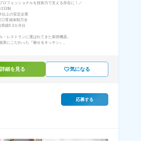
プロフェッショナルを技術力で支える存在に！／
休2日制
0年以上の安定企業
実◎育成体制万全
実績5.3カ月分
ル・レストランに選ばれてきた厨房機器。
能美にこだわった『魅せるキッチン』。
詳細を見る
気になる
応募する