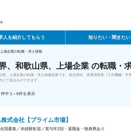
中
求人を紹介してもらう
知りたい・聞きたい
ントサービス
転職ノウハウ
上場企業の転職・求人情報
界、和歌山県、上場企業 の転職・
サービス
データで見る転職
山県、上場企業の転職・求人検索結果です。総合商社、産業用装置（工作機械・半導
ーエージェントサービス
コラム・インタビュー
件にて絞込みができます。
件中
1～6
件
を表示
転職Q&A
ム株式会社【プライム市場】
全国募集／未経験歓迎／賞与年2回・退職金・独身寮あり