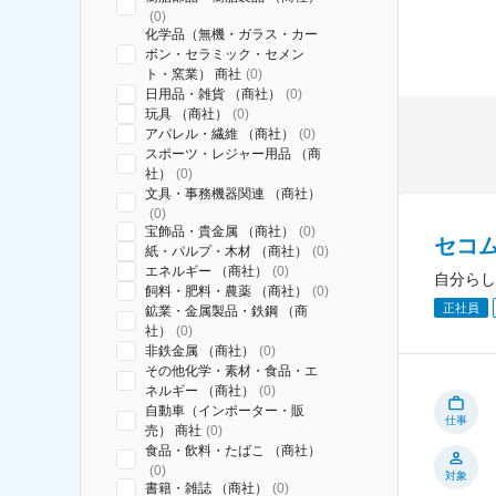
(
0
)
化学品（無機・ガラス・カー
ボン・セラミック・セメン
ト・窯業） 商社
(
0
)
日用品・雑貨 （商社）
(
0
)
玩具 （商社）
(
0
)
アパレル・繊維 （商社）
(
0
)
スポーツ・レジャー用品 （商
社）
(
0
)
文具・事務機器関連 （商社）
(
0
)
宝飾品・貴金属 （商社）
(
0
)
セコ
紙・パルプ・木材 （商社）
(
0
)
エネルギー （商社）
(
0
)
自分らし
飼料・肥料・農薬 （商社）
(
0
)
正社員
鉱業・金属製品・鉄鋼 （商
社）
(
0
)
非鉄金属 （商社）
(
0
)
その他化学・素材・食品・エ
ネルギー （商社）
(
0
)
自動車（インポーター・販
仕事
売） 商社
(
0
)
食品・飲料・たばこ （商社）
(
0
)
対象
書籍・雑誌 （商社）
(
0
)