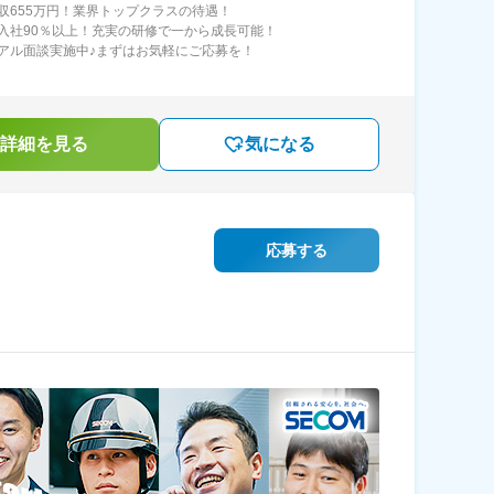
収655万円！業界トップクラスの待遇！
入社90％以上！充実の研修で一から成長可能！
アル面談実施中♪まずはお気軽にご応募を！
詳細を見る
気になる
応募する