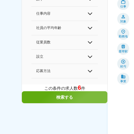
仕事
仕事内容
対象
社員の平均年齢
勤務地
従業員数
最寄駅
設立
給与
応募方法
事業
6
この条件の求人数
件
検索する