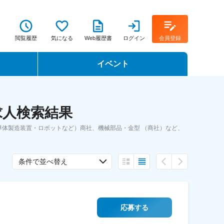
閲覧履歴
気になる
Web履歴書
ログイン
会員登録
イベント
転職イベント・転職セミナー
求人検索結果
転職フェア
体製造装置・ロボットなど）商社、機械部品・金型 （商社）など、
転職セミナー動画
条件で並べ替え
応募する