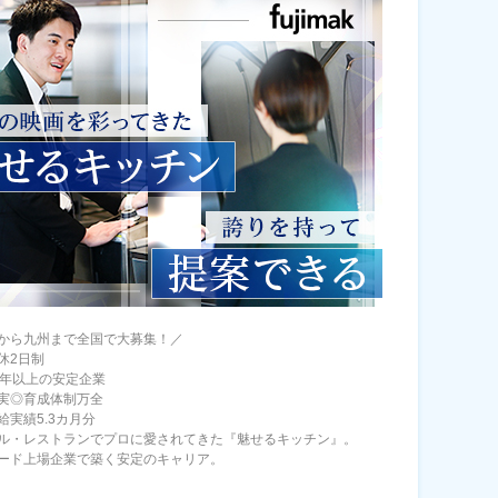
から九州まで全国で大募集！／
休2日制
0年以上の安定企業
実◎育成体制万全
給実績5.3カ月分
ル・レストランでプロに愛されてきた『魅せるキッチン』。
ード上場企業で築く安定のキャリア。