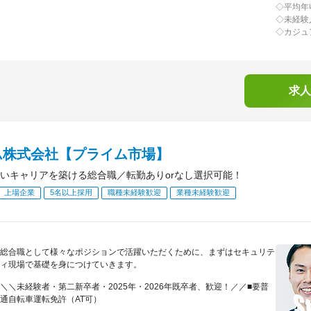
◇平均年
◇未経験
◇カジュ
求人
ム株式会社【プライム市場】
いキャリアを築ける総合職／転勤ありorなし選択可能！
上場企業
5名以上採用
職種未経験歓迎
業種未経験歓迎
総合職として様々なポジションで活躍いただくために、まずはセキュリテ
ィ現場で基礎を身につけていきます。
＼＼未経験者・第二新卒者・2025年・2026年既卒者、歓迎！／／■要普
通自転車運転免許（AT可）