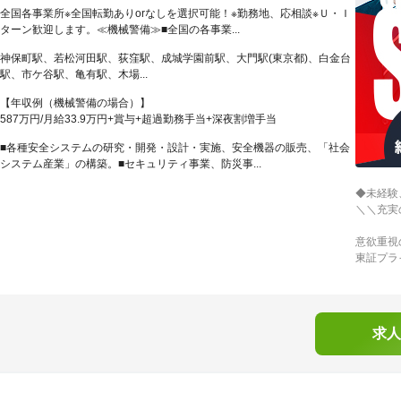
全国各事業所※全国転勤ありorなしを選択可能！※勤務地、応相談※Ｕ・Ｉ
ターン歓迎します。≪機械警備≫■全国の各事業...
神保町駅、若松河田駅、荻窪駅、成城学園前駅、大門駅(東京都)、白金台
駅、市ケ谷駅、亀有駅、木場...
【年収例（機械警備の場合）】
587万円/月給33.9万円+賞与+超過勤務手当+深夜割増手当
■各種安全システムの研究・開発・設計・実施、安全機器の販売、「社会
システム産業」の構築。■セキュリティ事業、防災事...
◆未経験
＼＼充実
意欲重視
東証プラ
求人