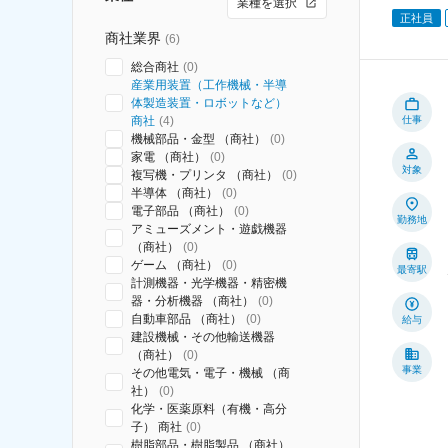
業種を選択
正社員
商社業界
(
6
)
総合商社
(
0
)
産業用装置（工作機械・半導
体製造装置・ロボットなど）
商社
(
4
)
仕事
機械部品・金型 （商社）
(
0
)
家電 （商社）
(
0
)
対象
複写機・プリンタ （商社）
(
0
)
半導体 （商社）
(
0
)
電子部品 （商社）
(
0
)
勤務地
アミューズメント・遊戯機器
（商社）
(
0
)
ゲーム （商社）
(
0
)
最寄駅
計測機器・光学機器・精密機
器・分析機器 （商社）
(
0
)
自動車部品 （商社）
(
0
)
給与
建設機械・その他輸送機器
（商社）
(
0
)
事業
その他電気・電子・機械 （商
社）
(
0
)
化学・医薬原料（有機・高分
子） 商社
(
0
)
樹脂部品・樹脂製品 （商社）