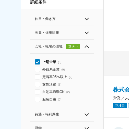
詳細条件
休日・働き方
募集・採用情報
会社・職場の環境
選択中
上場企業
(
6
)
外資系企業
(
0
)
定着率95％以上
(
2
)
女性活躍
(
1
)
株式
自動車通勤OK
(
2
)
営業／未
服装自由
(
0
)
正社員
待遇・福利厚生
語学