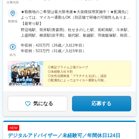
仕事内容
★勤務地のご希望は最大限考慮★大規模採用実施中！★配属先に
よっては、マイカー通勤もOK（別店舗で研修の可能性もありま
勤務地
す）※勤務地の詳細は、当社ホームページの「ショップ展開」から
【最寄り駅】
ご確認ください！＜以下エリアいずれかの店舗に配属＞【北海
野辺地駅、筒井駅(青森県)、杜せきのした駅、長町南駅、斗米駅、
道・東北】北海道、青森県、岩手県、宮城県、秋田県、山形県、
上盛岡駅、柳原駅(岩手県)、能代駅、船越駅、羽後飯塚駅、秋田
福島県【関東】茨城県、埼玉県、千葉県、東京都、神奈川県【甲
駅、羽後牛島駅、鶴岡駅、八乙女駅、東仙台駅、陸前落合駅、福
信越】新潟県、長野県【北陸】富山県、石川県、福井県【東海】
年収例：420万円（26歳／入社2年目）
島学院前駅、本宮駅(福島県)、泉駅(常磐線)、東区役所前駅、琴似
岐阜県、静岡県、愛知県、三重県【関西】滋賀県、京都府、大阪
年収例：523万円（31歳／入社5年目）
駅(函館本線)、大谷地駅、五稜郭公園前駅、東海駅、赤塚駅、上菅
給与
府、兵庫県、奈良県、和歌山県【中国】岡山県、広島県、山口県
谷駅、常陸大宮駅、内原駅、長岡駅、糸魚川駅、上諏訪駅、越後
【四国】徳島県、香川県、愛媛県、高知県【九州・沖縄】福岡
赤塚駅、燕三条駅、田上駅(新潟県)、吉田駅(新潟県)、加茂駅(新潟
県、佐賀県、長崎県、熊本県、大分県、宮崎県、鹿児島県受動喫
◎東証プライム上場グループ
県)、東川口駅、川口駅、浦和駅、北浦和駅、東浦和駅、東鷲宮
◎未経験入社９割
煙対策：屋内禁煙
駅、鷲宮駅、栗橋駅、加須駅、花崎駅、朝霞台駅、新座駅、上尾
◎女性活躍推進「プラチナえるぼし」認定
駅、桶川駅、羽貫駅、蓮田駅、和光市駅、二和向台駅、千城台
◎配属先によってはマイカー通勤も可能
◎全国400店舗を展開！希望の地域で働く
駅、新鎌ケ谷駅、武蔵小山駅、長原駅(東京都)、大岡山駅、目黒
◎アルムナイ社員も多数在籍
駅、中目黒駅、西葛西駅、葛西駅、錦糸町駅、新小岩駅、小岩
◎福利厚生充実
駅、とうきょうスカイツリー駅、平井駅(東京都)、駒込駅、白山駅
*☆『ヒトのぬくもりが、集う職場へ』☆*
(東京都)、本郷三丁目駅、落合駅(東京都)、浜田山駅、千歳烏山
気になる
応募する
駅、成城学園前駅、経堂駅、上野広小路駅、外苑前駅、赤坂駅(東
京都)、渋谷駅、北千住駅、京王八王子駅、西八王子駅、狭間駅、
西府駅、府中駅(東京都)、田無駅、ひばりケ丘駅(東京都)、花小金
井駅、馬車道駅、東戸塚駅、新杉田駅、戸塚駅、相模原駅、古淵
NEW
駅、鴨居駅、センター南駅、渋沢駅、伊勢原駅、秦野駅、港南台
デジタルアドバイザー／未経験可／年間休日124日
駅、横浜駅、ナゴヤドーム前矢田駅、鶴舞駅、八事駅、杁ケ池公