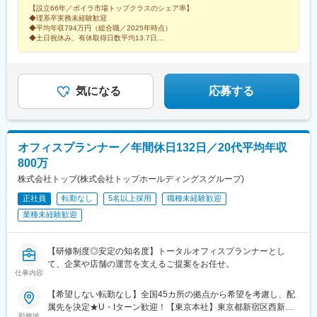
【設立66年／ボイラ市場トップクラスのシェア率】
県、愛媛県、高知県、福岡県、佐賀県、長崎県、熊本県、大分
県)、国母駅、新潟駅、北長岡駅、春日山駅、北長野駅、村井駅、
◆理系卒実務未経験歓迎
県、宮崎県、鹿児島県、沖縄県※受動喫煙対策あり
南富山駅、西金沢駅、越前新保駅、尾張星の宮駅、船町駅、春日
◆平均年収794万円（総合職／2025年時点）
井駅(中央本線)、左京山駅、東刈谷駅、岐南駅、春日町駅、沼津
◆土日祝休み、有休取得日数平均13.7日
◆最大16万9000円の家賃補助
駅、天竜川駅、阿漕駅、中川原駅、新石切駅、南茨木駅(阪急線)、
◆公的資格の取得支援充実
青木駅、西明石駅、播磨高岡駅、十条駅(京都府・近鉄線)、福知山
駅、栗東駅、南彦根駅、郡山駅(奈良県)、紀和駅、鳥取駅、松江
駅、備前西市駅、下祇園駅、東福山駅、防府駅、小月駅、堀江
気になる
応募する
駅、伊予西条駅、北宇和島駅、薊野駅、元山駅(香川県)、鮎喰駅、
東比恵駅、久留米大学前駅、九州工大前駅、牧駅(大分県)、佐賀
駅、大村車両基地駅、早岐駅、鹿児島中央駅、平成駅、宮崎駅、
西都城駅、赤嶺駅、糀谷駅、泉岳寺駅、センター北駅、土呂駅、
オフィスプランナー／年間休日132日／20代平均年収
八柱駅、沢良宜駅、紀伊中ノ島駅、祇園新橋北駅、蔵本駅
800万
株式会社トップ(株式会社トップホールディングスグループ)
正社員
転勤なし
5名以上採用
職種未経験歓迎
業種未経験歓迎
【研修制度◎安定の知名度】トータルオフィスプランナーとし
て、企業や店舗の運営を支えるご提案をお任せ。
仕事内容
【希望しない転勤なし】全国45カ所の拠点から希望を考慮し、配
属先を決定★U・Iターン歓迎！【東京本社】東京都新宿区西新宿
勤務地