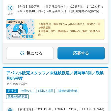
行直帰する働き方となります。※受動喫煙対策：オフィス内禁煙
【年俸】480万円～（固定残業代含む）※12分割して1／12を月々
支給（月額40万円～）※固定残業代は、時間外労働の有無に関わ
給与
らず（45時間分を、月10万6650円～）支給／上記を超える時間外
労働分は追加で支給◎年俸は、経験・スキル等を考慮の上、決定
します
☆創業88年、英国RS Group社の日本法人。世界35カ国
で事業展開
▼半導体、電気・機械部品、消耗品など幅広い商材の販
売
▼関西・関東エリアにて募集！
▼顧客先への訪問は自宅から直行直帰◎
▼事務作業・会議は完全在宅勤務で行える！
気になる
応募する
アパレル販売スタッフ／未経験歓迎／賞与年3回／残業
月6h程度
アイア株式会社
正社員
転勤なし
5名以上採用
職種未経験歓迎
業種未経験歓迎
【女性活躍】COCO DEAL、LOUNIE、Stola.、LILLIAN CARATの