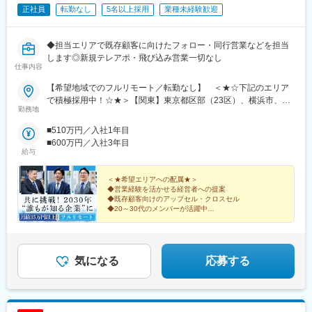
正社員
転勤なし
5名以上採用
業種未経験歓迎
◆担当エリアで既存顧客に向けたフォロー・同行営業などを担当
します◎新規テレアポ・飛び込み営業一切なし
仕事内容
【希望地域でのフルリモート／転勤なし】 ＜★☆下記のエリア
で積極採用中！☆★＞【関東】東京都区部（23区）、横浜市、川
勤務地
崎市、さいたま市、相模原市、千葉市【中部】名古屋市、浜松
市、新潟市【北海道・東北】札幌市、仙台市【中国・九州】広島
■510万円／入社1年目
市、岡山市、福岡市、北九州市、熊本市◎上記のエリアに通える
■600万円／入社3年目
方は大歓迎です！＝＝＝日本全国希望エリアへの配属です。テレ
給与
ワークでの業務＋対面商談（直行直帰）が基本となります。商談
はオンラインで実施するケースもございます。必要な際はカーシ
＜★希望エリアへの配属★＞
ェアサービス（タイムズカー）も利用いただけます。※業務に必要
◆営業経験を活かせる経営者への提案
◆既存顧客向けのアップセル・クロスセル
な機材などは会社が支給します※居住地以外での勤務をご希望の方
◆20～30代のメンバーが活躍中
は選考時にご相談ください＝＝＝■配属エリアによっては大阪の本
◆在宅＋商談のハイブリッド勤務
社で研修や業務を行う場合もあります。※月に1回本社での社内会
◆月給35万円＋インセンティブを支給
議を実施【本社】：大阪府大阪市東淀川区東中島2-9-15 日大和生
◎事業拡大に向けた全国での増員募集！
ビル9階＜アクセス＞・大阪メトロ御堂筋線「西中島南方」駅から
気になる
応募する
徒歩10分・各線「新大阪」駅から徒歩14分