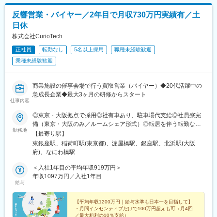
反響営業・バイヤー／2年目で月収730万円実績有／土
日休
株式会社CurioTech
正社員
転勤なし
5名以上採用
職種未経験歓迎
業種未経験歓迎
商業施設の催事会場で行う買取営業（バイヤー）◆20代活躍中の
急成長企業◆最大3ヶ月の研修からスタート
仕事内容
◎東京・大阪拠点で採用◎社有車あり、駐車場代支給◎社員寮完
備（東京・大阪のみ／ルームシェア形式）◎転居を伴う転勤なし※
勤務地
年間で最大4回の出張あり（最長1ヶ月）■全国の催事会場での勤
【最寄り駅】
務（毎週金曜の営業終了後はMTGのため各拠点へのオフィス出勤
東銀座駅、稲荷町駅(東京都)、淀屋橋駅、銀座駅、北浜駅(大阪
が発生します）催事会場は一都三県と大阪・兵庫を中心に、北海
府)、なにわ橋駅
道、九州、愛知、中国地方など全国の商業施設で開催。催事会場
は1週間ごとに変更しており、基本的には直行直帰スタイルです。
＜入社1年目の平均年収919万円＞
※遠方での催事（出張）に関してはご相談のうえ、本人同意のもと
年収1097万円／入社1年目
給与
お願いしています。■東京本社東京都中央区銀座6-13-9 GIRAC
GINZA 9階 bizcube■東京拠点東京都台東区■大阪拠点大阪府大阪
市中央区■地方拠点・北海道・宮城県（仙台エリア）・群馬県・新
【平均年収1200万円｜給与水準も日本一を目指して】
・月間インセンティブだけで100万円超えも可（月4回
潟県・静岡県（浜松エリア）・愛知県・長野県・岐阜県・広島
／最大粗利の10％支給）