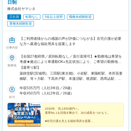
日制
下鉄)
株式会社ヤマシタ
正社員
転勤なし
5名以上採用
職種未経験歓迎
業種未経験歓迎
【ご利用者様からの感謝の声が評価につながる】在宅介護が必要
な方へ最適な福祉用具を提案します
仕事内容
【全国27都府県／原則転勤なし／直行直帰可】★勤務地は希望を
考慮★拠点により車通勤OK※充足状況により、ご希望の勤務地で
勤務地
の募集が終了している場合があります。※転居を伴う転勤の有無
【最寄り駅】
は、半年ごとに希望を伺い、選択いただけます。■東北■・宮城県
薬師堂駅(宮城県)、三田駅(東京都)、小岩駅、東陽町駅、本所吾妻
（仙台市）■関東■・東京都（東京23区など）・神奈川県（横浜市
橋駅、等々力駅、下高井戸駅、本蓮沼駅、梶原駅、西馬込駅、練
など）・埼玉県（さいたま市など）・千葉県（千葉市など）・茨
馬高野台駅、南阿佐ケ谷駅、高田馬場駅、綾瀬駅、西国分寺駅、
城県（水戸市）・栃木県（宇都宮市／足利市）・群馬県（前橋
年収535万円（入社3年目／29歳）
調布駅、田無駅、新横浜駅、上大岡駅、二俣川駅、武蔵新城駅、
市）■東海■・愛知県（名古屋市／豊田市／豊橋市／小牧市）・静
年収450万円（入社2年目／26歳）
鷺沼駅、湘南深沢駅、淵野辺駅、南林間駅、南浦和駅、大宮駅(埼
給与
岡県（静岡市／浜松市／沼津市／焼津市／富士市）・岐阜県（岐
玉県)、北上尾駅、本川越駅、鎌ケ谷大仏駅、二俣新町駅、北柏
阜市）・三重県（四日市市）■信越・北陸■・長野県（長野市）・
駅、おゆみ野駅、市川駅、動物公園駅、常陸青柳駅、駅東公園前
山梨県（甲府市）・石川県（金沢市）・富山県（富山市）・福井
2030年、売上850億円へ。
駅、足利駅、前橋大島駅、黄金駅(愛知県)、黒川駅(愛知県)、笠寺
業界No.1を目指す舞台で、次の成長をつかもう。
県（福井市）■関西■・大阪府・兵庫県（神戸市／尼崎市／姫路
駅、本山駅(愛知県)、土橋駅(愛知県)、市役所前駅(愛知県)、岩倉
市）・京都府（京都市）・奈良県（奈良市／天理市）・滋賀県
駅(愛知県)、静岡駅、大岡駅(静岡県)、富士駅、藤枝駅、天竜川
■在宅介護を支える福祉用具を提案
（大津市／彦根市）・和歌山県（和歌山市／田辺市）■中国■・広
■仲間と高め合えるチーム制
駅、細畑駅、中川原駅、安茂里駅、酒折駅、西金沢駅、南富山
■成果・意欲次第で早期キャリアアップ
島県（広島市）・岡山県（岡山市）■四国■・香川県（高松市）■