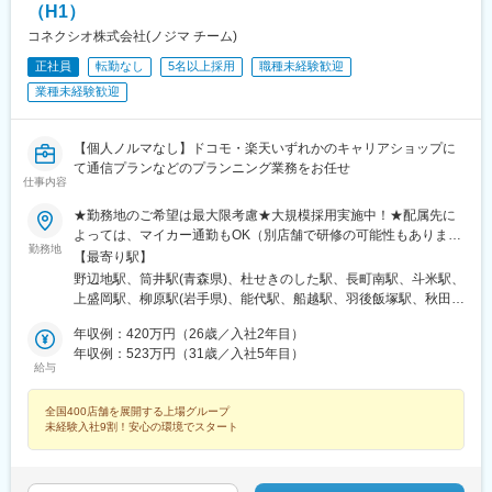
園駅、上社駅、長久手古戦場駅、荒子駅、尾張一宮駅、開明駅、
（H1）
国府宮駅、春日井駅(名鉄線)、愛環梅坪駅、三河高浜駅、安城駅、
コネクシオ株式会社(ノジマ チーム)
愛知大学前駅、六名駅、牛久保駅、りんくう常滑駅、焼津駅、藤
正社員
転勤なし
5名以上採用
職種未経験歓迎
枝駅、東静岡駅、古庄駅、遠州病院駅、沼津駅、本吉原駅、新静
岡駅、三島広小路駅、日本平駅、片浜駅、自動車学校前駅、富士
業種未経験歓迎
宮駅、烏江駅、大垣駅、美江寺駅、美濃太田駅、糸貫駅、鵜沼宿
駅、瑞浪駅、名張駅、茅町駅、天神駅、富田駅(三重県)、久居駅、
志摩横山駅、五十鈴ケ丘駅、小松駅、大河端駅、宇野気駅、野々
【個人ノルマなし】ドコモ・楽天いずれかのキャリアショップに
市駅(ＩＲいしかわ鉄道線)、足羽山公園口駅、新富山口駅、稲荷町
て通信プランなどのプランニング業務をお任せ
仕事内容
駅(富山県)、中滑川駅、氷見駅、戸出駅、新高岡駅、京橋駅(大阪
府)、天満駅、西中島南方駅、野田阪神駅、天王寺駅前駅、ＪＲ総
★勤務地のご希望は最大限考慮★大規模採用実施中！★配属先に
持寺駅、住道駅、豊中駅、深江橋駅、寝屋川市駅、長尾駅(大阪
よっては、マイカー通勤もOK（別店舗で研修の可能性もありま
府)、藤井寺駅、八尾駅、高見ノ里駅、河内天美駅、北花田駅、岡
勤務地
す）※勤務地の詳細は、当社ホームページの「ショップ展開」から
【最寄り駅】
田浦駅、萩原天神駅、樟葉駅、門真市駅、草津駅(滋賀県)、十条駅
ご確認ください！＜以下エリアいずれかの店舗に配属＞【北海
野辺地駅、筒井駅(青森県)、杜せきのした駅、長町南駅、斗米駅、
(京都府・近鉄線)、常盤駅(京都府)、龍谷大前深草駅、松井山手
道・東北】北海道、青森県、岩手県、宮城県、秋田県、山形県、
上盛岡駅、柳原駅(岩手県)、能代駅、船越駅、羽後飯塚駅、秋田
駅、京田辺駅、伏見桃山駅、舞子公園駅、長田駅(神戸市営)、西明
福島県【関東】茨城県、埼玉県、千葉県、東京都、神奈川県【甲
駅、羽後牛島駅、鶴岡駅、八乙女駅、東仙台駅、陸前落合駅、福
石駅、稲野駅、東加古川駅、加古川駅、英賀保駅、網干駅、郡山
信越】新潟県、長野県【北陸】富山県、石川県、福井県【東海】
年収例：420万円（26歳／入社2年目）
島学院前駅、本宮駅(福島県)、泉駅(常磐線)、東区役所前駅、琴似
駅(奈良県)、金橋駅、神前駅(和歌山県)、岡山駅前駅、備前一宮
岐阜県、静岡県、愛知県、三重県【関西】滋賀県、京都府、大阪
年収例：523万円（31歳／入社5年目）
駅(函館本線)、大谷地駅、五稜郭公園前駅、東海駅、赤塚駅、上菅
駅、立町駅、広島駅、佐伯区役所前駅、福山駅、湯田温泉駅、阿
給与
府、兵庫県、奈良県、和歌山県【中国】岡山県、広島県、山口県
谷駅、常陸大宮駅、内原駅、長岡駅、糸魚川駅、上諏訪駅、越後
波富田駅、府中駅(徳島県)、勝瑞駅、綾川駅、三条駅(香川県)、伏
【四国】徳島県、香川県、愛媛県、高知県【九州・沖縄】福岡
赤塚駅、燕三条駅、田上駅(新潟県)、吉田駅(新潟県)、加茂駅(新潟
石駅、伊予和気駅、土居田駅、高須駅(高知県)、南行橋駅、行橋
全国400店舗を展開する上場グループ
県、佐賀県、長崎県、熊本県、大分県、宮崎県、鹿児島県受動喫
県)、東川口駅、川口駅、浦和駅、北浦和駅、東浦和駅、東鷲宮
駅、苅田駅、下曽根駅、南小倉駅、二島駅、遠賀野駅、本城駅、
未経験入社9割！安心の環境でスタート
煙対策：屋内禁煙
駅、鷲宮駅、栗橋駅、加須駅、花崎駅、朝霞台駅、新座駅、上尾
久留米駅、大溝駅、佐賀駅、西唐津駅、諫早駅、島原港駅、道ノ
駅、桶川駅、羽貫駅、蓮田駅、和光市駅、二和向台駅、千城台
尾駅、堀川駅、宮地駅、健軍町駅、肥後西村駅、鶴崎駅、上臼杵
駅、新鎌ケ谷駅、武蔵小山駅、長原駅(東京都)、大岡山駅、目黒
駅、宇佐駅、上岡駅、宮崎駅、日南駅、清武駅、高見橋駅、錦江