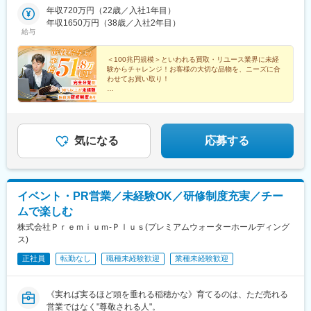
筋本町千寿ビル6F＜アクセス＞地下鉄堺筋線「堺筋本町駅」徒歩
年収720万円（22歳／入社1年目）
5分地下鉄谷町線「谷町四丁目駅」徒歩7分※勤務地の受動喫煙対
年収1650万円（38歳／入社2年目）
給与
策：あり
＜100兆円規模＞といわれる買取・リユース業界に未経
験からチャレンジ！お客様の大切な品物を、ニーズに合
わせてお買い取り！
当社の「買取営業」なら＜前職から年収500万円UP＞も
実現可能です♪
▼気になる内容をチェック▼
気になる
応募する
イベント・PR営業／未経験OK／研修制度充実／チー
ムで楽しむ
株式会社Ｐｒｅｍｉｕｍ‐Ｐｌｕｓ(プレミアムウォーターホールディング
ス)
正社員
転勤なし
職種未経験歓迎
業種未経験歓迎
《実れば実るほど頭を垂れる稲穂かな》育てるのは、ただ売れる
営業ではなく"尊敬される人"。