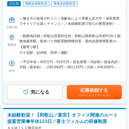
正社員
職種未経験歓迎
業種未経験歓迎
■フォロー体制
他業界からの転職者が7割のため研修制度が充実しています。
■評価制度
～働き方の改善が叶う☆／高齢化により需要も拡大中！成長業界
各グレードごとにスキル項目を設定し売上目標の達成率だけでは
でキャリアを築くチャンス！／未経験歓迎◎安心の教育体制～
なく、プロセスも評価される制度設計になっています。また昇格
仕事内容
◇アパレル店長や携帯ショップ店員など、他業界からの入社が7
機会が年4回あるため、頑張りや実績で早期にマネジメントへも挑
割！充実の研修制度
戦できる環境となっています。
＜勤務地詳細＞和歌山営業所住所：和歌山県和歌山市府中26-1 勤
◇生成AIを活用し再現性の高い営業が可能！チーム制で働きやす
■キャリアパス
務地最寄駅：鳥井バス停駅受動喫煙対策：屋内全面禁煙変更の範
く、且つ質の高いサービスを提供
勤務地
未経験から2年でリーダー、9年で複数営業所を統括するブロック
囲：会社の定める事業所
【最寄り駅】
◇成果とプロセスが評価される明確な評価制度あり！最大年４回
長など、営業としてのスキルアップだけでなく、マネジメントへ
六十谷駅、紀伊駅、田井ノ瀬駅
の昇進・昇格制度により、スピード感をもったキャリア形成も可
のチャレンジも可能です。
能
■魅力点：
＜予定年収＞405万円～619万円＜賃金形態＞月給制＜賃金内訳＞
◇業界トップ級シェア！売上も右肩上がり。2030年に業界No.1に
・顧客折衝経験が活かせる！販売店の店長など未経験者の入社実
月額（基本給）：249,000円～363,125円＜月給＞249,000円～
なることを目指して全国で増員募集
給与
績も多数あり。
363,125円＜昇給有無＞有＜残業手当＞有＜給与補足＞※給与はス
・生成AIを活用し業務効率化を実現！チーム制営業で働きやす
キル・経験を考慮して決定します。■昇給：年1回（4月）■賞与：
■業務概要
く、且つ質の高いサービスを提供
年2回（6月、12月）※年収には10時間分の残業代含む■モデル年
介護用品等の提供を行うケアマネージャー（ケアマネ）に対し
・成果とプロセスが評価される明確な評価制度あり！最大年４回
収・営業リーダー：入社3年目625万（月給36万＋賞与＋諸手
応募依頼する
て、課題解決のための提案をお任せ。
気になる
の昇進・昇格制度により、スピード感をもったキャリア形成も可
当）・所長：入社5年目760万（月給44万＋賞与＋諸手当）賃金は
（エージェントサービス）
ケアマネや実際に介護用品を使用する個人のお客様との信頼関係
能
あくまでも目安の金額であり、選考を通じて上下する可能性があ
を構築していただき、顧客も気づいていないニーズを発掘してい
・社会貢献性の高い介護業界にてトップ級シェア！売上も右肩上
ります。月給(月額)は固定手当を含めた表記です。
ただきます。
がり。2030年に業界No.1になることを目指して全国で増員募集
未経験歓迎！【和歌山／新宮】オフィス関連のルート
■業務詳細
変更の範囲：会社の定める業務
提案営業◆年休123日／富士フィルムの研修制度
・既存顧客のケアマネ（約40～50名）への定期フォローを中心
に、信頼関係を深めながら潜在ニーズを発掘
ＡＳＭＩＬＥ株式会社