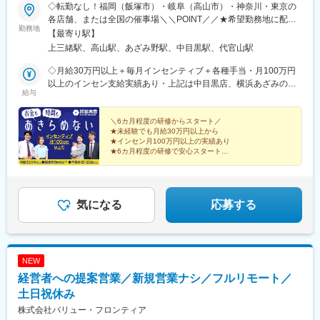
駅、東加古川駅、厄神駅、小野駅(兵庫県)、郡山駅(奈良県)、橿原
公園駅、八丁堀駅(広島県)、猿猴橋町駅、県立美術館通駅
◇転勤なし！福岡（飯塚市）・岐阜（高山市）・神奈川・東京の
神宮前駅、櫟本駅、神前駅(和歌山県)、藤並駅、紀伊田辺駅、下井
各店舗、または全国の催事場＼＼POINT／／★希望勤務地に配属
阪駅、学文路駅、湖山駅、後藤駅、東松江駅(島根県)、備前西市
勤務地
★U・Iターン歓迎★飯塚・高山はオープニングスタッフ募集★飯
【最寄り駅】
駅、中庄駅、備前片上駅、浦田駅(岡山県)、福山駅、三原駅、東尾
塚店、高山店はマイカー通勤OK★催事担当は直行直帰OK（1）店
上三緒駅、高山駅、あざみ野駅、中目黒駅、代官山駅
道駅、竹原駅、安芸長束駅、安芸阿賀駅、山陽女学園前駅、東広
舗 ※いずれかにて勤務■買取大吉 スーパー川食 食彩館 飯塚店・
島駅、南岩国駅、新南陽駅、防府駅、山口駅(山口県)、岩鼻駅、阿
福岡県飯塚市有安429-1・新飯塚駅より車で11分■買取大吉 高山
◇月給30万円以上＋毎月インセンティブ＋各種手当・月100万円
波富田駅、三条駅(香川県)、宇多津駅、市坪駅、新居浜駅、唐浜
駅前店・岐阜県高山市昭和町1-320 佐古ビル1階・高山駅より徒
以上のインセン支給実績あり・上記は中目黒店、横浜あざみの店
駅、葛島橋東詰駅、後免西町駅、石田駅、井尻駅、柚須駅、大野
給与
歩1分■買取大吉 横浜あざみ野店 ・神奈川県横浜市青葉区あざみ
の場合※飯塚店、高山店、催事場勤務の場合は月給27万円以上＋
城駅、飯塚駅、行橋駅、新栄町駅(福岡県)、五郎丸駅、味坂駅、佐
野1-3-3 第2金子ハイツ1F・あざみ野駅より徒歩2分■買取大吉 中
毎月インセンティブ＋各種手当になります。※給与は経験・能力を
賀駅、高田駅(長崎県)、幸駅、早岐駅、熊本高専前駅、健軍校前
目黒駅前店東京都目黒区上目黒1-17-8 細田ビル1F・中目黒駅より
考慮の上で決定します。＼豊かな経験をお持ちの方は優遇／◇月
＼6カ月程度の研修からスタート／
駅、高城駅、宮崎駅、南延岡駅、上塩屋駅、首里駅、てだこ浦西
★未経験でも月給30万円以上から
徒歩3分（2）催事 ※直行直帰OK■勤務エリアは全国一都三県を
給35万円以上＋毎月インセンティブ＋各種手当※給与は経験・能
駅、福島駅(福島県)、松戸新田駅、東京駅、亀戸駅、新馬場駅、西
★インセン月100万円以上の実績あり
中心に、各地のスーパーマーケットや商業施設、ホームセンター
力を考慮の上で決定します。【年収例】年収1200万円／入社3年
★6カ月程度の研修で安心スタート
新宿駅、立川南駅、新大津駅、上諸江駅、甲斐住吉駅、下山村
のイベントブースでのお仕事です。
目／インセンティブ月50万円以上年収550万円／入社1年目／イン
★完全週休2日・年間休日120日
駅、膳所本町駅、くいな橋駅、天満駅、諏訪ノ森駅、清児駅、竈
★原則定時退社！残業は月平均5h以下
センティブ月10万円以上／未経験スタート
山駅、廿日市駅、西高須駅、再春医療センター前駅、神水交差点
★「買取大吉」の圧倒的な信頼感
駅、竹橋駅、新宿西口駅、京阪膳所駅、南森町駅、石津駅(大阪
気になる
応募する
府)、広電廿日市駅、県立美術館通駅、黒石駅(熊本県)、動植物園
入口駅
NEW
経営者への提案営業／新規営業ナシ／フルリモート／
土日祝休み
株式会社バリュー・フロンティア