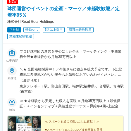
NEW
球団運営やイベントの企画・マーケ／未経験歓迎／定
着率95％
株式会社Road Goal Holdings
正社員
転勤なし
5名以上採用
職種未経験歓迎
業種未経験歓迎
プロ野球球団の運営を中心にした企画・マーケティング・事務業
務全般★未経験から月給35万円以上
仕事内容
＼★ 全国積極採用中！／今後さらに拠点を拡大予定です。下記勤
務地に希望地区がない場合もお気軽にお問い合わせください。≪
勤務地
希望に沿わない転勤なし ★ 東京を拠点に地方都市に貢献≫■東京
【最寄り駅】
本社／東京都江東区青海1-1-20 ダイバーシティ東京 オフィスタワ
東京テレポート駅、郡山富田駅、福井駅(福井県)、台場駅、青海駅
ー 12F■東北オフィス／福島県郡山市八山田3丁目22■北陸オフィ
(東京都)
ス／福井県福井市勝見3丁目★U・Iターン歓迎！
≪ ★未経験から安定した収入を実現 ≫月給35万円以上（最低保
証）＋インセンティブ＋業績連動ボーナス＋昇給年4回※上記金額
給与
には一律支給の固定残業代（45時間分/8万5600円～）が含まれま
す。超過分は別途支給。※最大6ヶ月の試用期間あり（期間中は月
給32万円となります/45時間分の固定残業代7万8300円～を含む/
≪ スポーツを通じて街おこしに貢献！ ≫
超過分は別途支給）。※経験や能力を考慮の上、金額を決定しま
■スポーツやウェルネスなど多角事業を運営