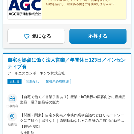
県広島市南区元宇品町1-10＜広島支店山口営業所＞山口県周南市
・ブロック長（Mgr）への昇格
経験を活かし、裁量ある働き方を実現しませんか？
入船町3-11※山口市に移転の可能性あり（時期未定）＜九州ビル支
・商品企画やマーケティングへの異動
店＞福岡県福岡市中央区渡辺通5-23-8 サンライトビル2F
・海外・新ブランドの立ち上げ参画
◎社内FA制度あり（年4回異動希望が出せます）
変更の範囲：会社の定める業務
気になる
応募する
自宅を拠点に働く法人営業／年間休日123日／インセン
ティブ有
アールエスコンポーネンツ株式会社
正社員
転勤なし
業種未経験歓迎
【自宅で働く／営業手当あり】産業・loT業界の顧客向けに産業用
製品・電子部品等の販売
仕事内容
【関西・関東】自宅を拠点／事務作業や会議などはリモートワー
クにて対応｜出社なし｜原則転勤なし▼ご自身のご自宅が勤務地
勤務地
となります（関西、関東）▼関西エリアの採用を強化していま
【最寄り駅】
す！事務作業や会議などは在宅で行い、顧客訪問時は自宅から直
天王町駅