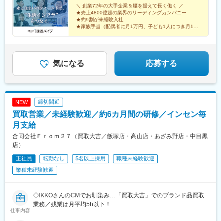
石駅、稲野駅、東加古川駅、加古川駅、英賀保駅、網干駅、郡山
勤OK！（営業所による）＞勤務地により異なります。
＼ 創業72年の大手企業＆腰を据えて長く働く ／
陸多賀駅、羽鳥駅、江曽島駅、大桑駅(栃木県)、小山駅、足利駅、
駅(奈良県)、金橋駅、神前駅(和歌山県)、岡山駅前駅、備前一宮
★売上4800億超の業界のリーディングカンパニー
佐野市駅、野木駅、自治医大駅、矢板駅、那須塩原駅、北高崎
★約9割が未経験入社
駅、立町駅、広島駅、佐伯区役所前駅、福山駅、湯田温泉駅、阿
駅、新伊勢崎駅、太田駅(群馬県)、八木原駅、前橋大島駅、吉野原
★家族手当（配偶者に月1万円、子ども1人につき月1万
波富田駅、府中駅(徳島県)、勝瑞駅、綾川駅、三条駅(香川県)、伏
円支給）
駅、南鳩ケ谷駅、戸田公園駅、草加駅、北越谷駅、藤の牛島駅、
石駅、伊予和気駅、土居田駅、高須駅(高知県)、南行橋駅、行橋
★土日祝休み＆年間休日126日
幸手駅、南羽生駅、川越市駅、新座駅、ふじみ野駅、武蔵藤沢
駅、苅田駅、下曽根駅、南小倉駅、二島駅、遠賀野駅、本城駅、
★月給40万円可能＆賞与年2回
駅、新所沢駅、石原駅(埼玉県)、児玉駅、東千葉駅、西白井駅、み
久留米駅、大溝駅、佐賀駅、西唐津駅、諫早駅、島原港駅、道ノ
のり台駅、西船橋駅、南船橋駅、八千代緑が丘駅、南柏駅、野田
気になる
応募する
尾駅、堀川駅、宮地駅、健軍町駅、肥後西村駅、鶴崎駅、上臼杵
市駅、佐倉駅、公津の杜駅、佐原駅、銚子駅、八街駅、求名駅、
駅、宇佐駅、上岡駅、宮崎駅、日南駅、清武駅、高見橋駅、錦江
五井駅、木更津駅、館山駅、安房鴨川駅、茂原駅、君津駅、大手
駅、宮ケ浜駅、真幸駅、伊集院駅、西出水駅、苗穂駅、琴似駅(札
町駅(東京都)、北綾瀬駅、錦糸町駅、新小岩駅、青物横丁駅、流通
幌市営)、北朝霞駅、鎌ケ谷大仏駅、西小山駅、旗の台駅、緑が丘
センター駅、祖師ケ谷大蔵駅、都庁前駅、上井草駅、ときわ台駅
駅(東京都)、代官山駅、押上駅、巣鴨駅、本駒込駅、春日駅(東京
締切間近
NEW
(東京都)、練馬高野台駅、国領駅、武蔵小金井駅、柴崎体育館駅、
都)、東中野駅、芦花公園駅、宮の坂駅、上野御徒町駅、表参道
買取営業／未経験歓迎／約6カ月間の研修／インセン毎
京王八王子駅、羽村駅、多摩センター駅、西武立川駅、新川崎
駅、赤坂見附駅、八王子駅、高尾駅(東京都)、府中本町駅、関内
駅、小机駅、北久里浜駅、本厚木駅、緑町駅、湘南深沢駅、南林
月支給
駅、杉田駅(神奈川県)、新高島駅、矢田駅(愛知県)、高畑駅、梅坪
間駅、淵野辺駅、平塚駅、長岡駅、白山駅(新潟県)、新発田駅、東
合同会社Ｆｒｏｍ２７（買取大吉／飯塚店・高山店・あざみ野店・中目黒
駅、柚木駅(静岡鉄道線)、第一通り駅、吉原本町駅、広小路駅(三
光寺駅、坂町駅、新庄田中駅、高岡やぶなみ駅、磯部駅(石川県)、
店）
重県)、中洲川端駅、近鉄富田駅、北間駅、栄町駅(富山県)、大阪
野々市駅(ＩＲいしかわ鉄道線)、越前新保駅、南甲府駅、北長野
ビジネスパーク駅、扇町駅(大阪府)、南方駅(大阪府)、野田駅(阪神
正社員
転勤なし
5名以上採用
職種未経験歓迎
駅、乙女駅、信濃国分寺駅、中軽井沢駅、渚駅(長野県)、鼎駅、北
線)、大阪阿部野橋駅、花園駅(京都府)、藤森駅、新田辺駅、桃山
大町駅、豊科駅、西岐阜駅、錦駅、草津駅(滋賀県)、彦根口駅、上
業種未経験歓迎
御陵前駅、舞子駅、高速長田駅、猪名寺駅、岡山駅、本通駅、文
鳥羽口駅、福知山市民病院口駅、扇町駅(大阪府)、千里中央駅(大
珠通駅、戸越銀座駅、北千束駅、本所吾妻橋駅、東大前駅、後楽
阪モノレール)、南摂津駅、豊川駅(大阪府)、大和田駅(大阪府)、寝
園駅、中井駅、御徒町駅、青山一丁目駅、永田町駅、府中競馬正
屋川市駅、藤阪駅、吉田駅(大阪府)、喜志駅、石津川駅、和泉中央
◇IKKOさんのCMでお馴染み…「買取大吉」でのブランド品買取
門前駅、平沼橋駅、長沼駅(静岡県)、新浜松駅、西鉄福岡駅、大阪
駅、石才駅、鶴原駅、道場南口駅、加太駅(和歌山県)、武庫之荘
業務／残業は月平均5h以下！
城北詰駅、天神橋筋六丁目駅、新大阪駅、海老江駅、阿倍野駅(地
仕事内容
駅、北伊丹駅、コウノトリの郷駅、石生駅、山陽姫路駅、千本
下鉄)、鳴滝駅、稲荷駅、中書島駅、西舞子駅、上沢駅、西川緑道