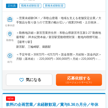
・利用者宅への訪問を通じて介護用品の使用状況を確認し、ケア
正社員
職種未経験歓迎
業種未経験歓迎
マネへ最適な改善提案を実施
・地域の居宅介護支援事業所などへ訪問し、紹介・反響を元に新
規のケアマネ（5～10名）を開拓
～営業未経験OK！／和歌山密着・地域を支える老舗安定企業／大
手製品を取り扱うので営業の幅が広い／残業20h程・土日祝休
■働き方の魅力
仕事内容
み・ノルマなし～
・年休120日以上（基本土日祝休）／残業月20H／有給消化は
＜勤務地詳細＞新宮営業所住所：和歌山県新宮市五新1-27 勤務地
60％以上
■業務内容：
最寄駅：JR木紀勢本線／新宮駅受動喫煙対策：敷地内喫煙可能場
⇒月に1～3回程度で土日祝の出勤はありますが、平日に100％振
・和歌山県内の既存顧客へのルート営業（業務システム・OA機器
勤務地
所あり変更の範囲：会社の定める事業所
休を取得しています。
【最寄り駅】
など）を担当いただきます。
⇒チームで代理対応をするため、休日対応は発生しません。
新宮駅、三輪崎駅、鵜殿駅
⇒休日はPCの持ち帰りは不可、社用携帯も転送することが義務付
■具体的には…
＜予定年収＞308万円～425万円＜賃金形態＞月給制＜賃金内訳＞
けられています。
・定期訪問（お客様の業務状況やお困りごとをヒアリング）
月額（基本給）：220,000円～300,000円＜月給＞220,000円～
・業務の効率化や、快適なオフィス環境づくりに向けた商材の提
給与
300,000円＜昇給有無＞有＜残業手当＞有＜給与補足＞賞与年２
■フォロー体制
案
回（6月・12月） 昨年度実績2.0ヶ月分賃金はあくまでも目安の
＜集合研修＞入社後は全国の同期入社者と5日間の集合研修
・既存機器の入れ替え
金額であり、選考を通じて上下する可能性があります。月給(月額)
＜ひとり立ちガイドブック＞成長支援プログラムで、所長や先輩
・トラブル対応
は固定手当を含めた表記です。
と密なコミュニケーションを行いながら段階を踏んでスキルUP
応募依頼する
※既存営業9割、新規営業1割
気になる
＜OJT＞所長や先輩だけではなく、本部スタッフによる定期面談
（エージェントサービス）
※基本的にテレアポ業務・飛込営業は発生しません。
など入社後もしっかりフォロー
■研修 ＼未経験でも安心／
■評価制度
（1）入社後は1週間程、当社で研修を実施
各グレードごとにスキル項目を設定。売上目標の達成率だけでは
NEW
（2）富士フィルムによる研修を2,3日実施致します。
なくプロセスも評価。顧客への向き合い方や提案力がキャリアに
飲料の企画営業／未経験歓迎／賞与6.36カ月分／年休
（3）その後先輩社員との同行をしながら、3ヶ月～6ヶ月かけて
直結。