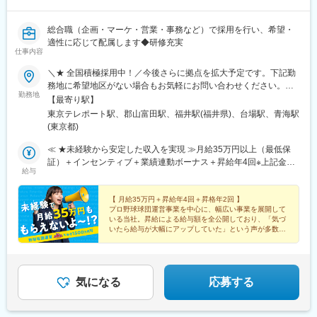
総合職（企画・マーケ・営業・事務など）で採用を行い、希望・
適性に応じて配属します◆研修充実
仕事内容
＼★ 全国積極採用中！／今後さらに拠点を拡大予定です。下記勤
務地に希望地区がない場合もお気軽にお問い合わせください。≪
勤務地
希望に沿わない転勤なし ★ 東京を拠点に地方都市に貢献≫■東京
【最寄り駅】
本社／東京都江東区青海1-1-20 ダイバーシティ東京 オフィスタワ
東京テレポート駅、郡山富田駅、福井駅(福井県)、台場駅、青海駅
ー 12F■東北オフィス／福島県郡山市八山田3丁目22■北陸オフィ
(東京都)
ス／福井県福井市勝見3丁目★U・Iターン歓迎！
≪ ★未経験から安定した収入を実現 ≫月給35万円以上（最低保
証）＋インセンティブ＋業績連動ボーナス＋昇給年4回※上記金額
給与
には一律支給の固定残業代（45時間分/8万5600円～）が含まれま
す。超過分は別途支給。※最大6ヶ月の試用期間あり（期間中は月
給32万円となります/45時間分の固定残業代7万8300円～を含む/
【 月給35万円＋昇給年4回＋昇格年2回 】
プロ野球球団運営事業を中心に、幅広い事業を展開して
超過分は別途支給）。※経験や能力を考慮の上、金額を決定しま
いる当社。昇給による給与額を全公開しており、「気づ
す。
いたら給与が大幅にアップしていた」という声が多数。
使い道に困ってしまうほど、自然と稼げる会社なんで
す！
気になる
応募する