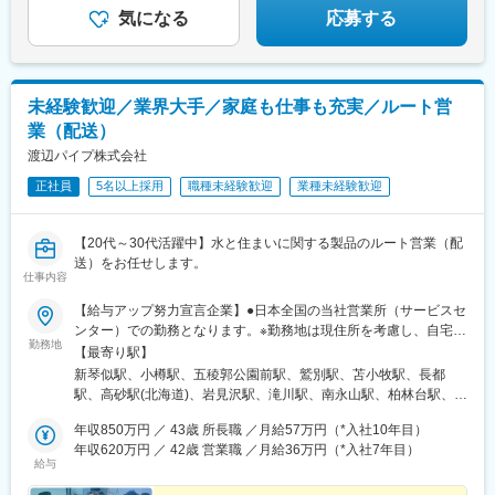
駅、中目黒駅、西葛西駅、葛西駅、錦糸町駅、新小岩駅、小岩
駅、宮ケ浜駅、真幸駅、伊集院駅、西出水駅、苗穂駅、琴似駅(札
気になる
応募する
駅、とうきょうスカイツリー駅、平井駅(東京都)、駒込駅、白山駅
幌市営)、北朝霞駅、鎌ケ谷大仏駅、西小山駅、旗の台駅、緑が丘
(東京都)、本郷三丁目駅、落合駅(東京都)、浜田山駅、千歳烏山
駅(東京都)、代官山駅、押上駅、巣鴨駅、本駒込駅、春日駅(東京
駅、成城学園前駅、経堂駅、上野広小路駅、外苑前駅、赤坂駅(東
都)、東中野駅、芦花公園駅、宮の坂駅、上野御徒町駅、表参道
京都)、渋谷駅、北千住駅、京王八王子駅、西八王子駅、狭間駅、
駅、赤坂見附駅、八王子駅、高尾駅(東京都)、府中本町駅、関内
西府駅、府中駅(東京都)、田無駅、ひばりケ丘駅(東京都)、花小金
未経験歓迎／業界大手／家庭も仕事も充実／ルート営
駅、杉田駅(神奈川県)、新高島駅、矢田駅(愛知県)、高畑駅、梅坪
井駅、馬車道駅、東戸塚駅、新杉田駅、戸塚駅、相模原駅、古淵
業（配送）
駅、柚木駅(静岡鉄道線)、第一通り駅、吉原本町駅、広小路駅(三
駅、鴨居駅、センター南駅、渋沢駅、伊勢原駅、秦野駅、港南台
重県)、中洲川端駅、近鉄富田駅、北間駅、栄町駅(富山県)、大阪
渡辺パイプ株式会社
駅、横浜駅、ナゴヤドーム前矢田駅、鶴舞駅、八事駅、杁ケ池公
ビジネスパーク駅、扇町駅(大阪府)、南方駅(大阪府)、野田駅(阪神
園駅、上社駅、長久手古戦場駅、荒子駅、尾張一宮駅、開明駅、
正社員
5名以上採用
職種未経験歓迎
業種未経験歓迎
線)、大阪阿部野橋駅、花園駅(京都府)、藤森駅、新田辺駅、桃山
国府宮駅、春日井駅(名鉄線)、愛環梅坪駅、三河高浜駅、安城駅、
御陵前駅、舞子駅、高速長田駅、猪名寺駅、岡山駅、本通駅、文
愛知大学前駅、六名駅、牛久保駅、りんくう常滑駅、焼津駅、藤
珠通駅、戸越銀座駅、北千束駅、本所吾妻橋駅、東大前駅、後楽
枝駅、東静岡駅、古庄駅、遠州病院駅、沼津駅、本吉原駅、新静
【20代～30代活躍中】水と住まいに関する製品のルート営業（配
園駅、中井駅、御徒町駅、青山一丁目駅、永田町駅、府中競馬正
岡駅、三島広小路駅、日本平駅、片浜駅、自動車学校前駅、富士
送）をお任せします。
門前駅、平沼橋駅、長沼駅(静岡県)、新浜松駅、西鉄福岡駅、大阪
仕事内容
宮駅、烏江駅、大垣駅、美江寺駅、美濃太田駅、糸貫駅、鵜沼宿
城北詰駅、天神橋筋六丁目駅、新大阪駅、海老江駅、阿倍野駅(地
駅、瑞浪駅、名張駅、茅町駅、天神駅、富田駅(三重県)、久居駅、
下鉄)、鳴滝駅、稲荷駅、中書島駅、西舞子駅、上沢駅、西川緑道
【給与アップ努力宣言企業】●日本全国の当社営業所（サービスセ
志摩横山駅、五十鈴ケ丘駅、小松駅、大河端駅、宇野気駅、野々
公園駅、八丁堀駅(広島県)、猿猴橋町駅、県立美術館通駅
ンター）での勤務となります。※勤務地は現住所を考慮し、自宅か
市駅(ＩＲいしかわ鉄道線)、足羽山公園口駅、新富山口駅、稲荷町
勤務地
ら通える事業所への配属となります。【北海道・東北エリア】北
【最寄り駅】
駅(富山県)、中滑川駅、氷見駅、戸出駅、新高岡駅、京橋駅(大阪
海道/青森県/岩手県/宮城県/秋田県/山形県/福島県【関東エリア】東
新琴似駅、小樽駅、五稜郭公園前駅、鷲別駅、苫小牧駅、長都
府)、天満駅、西中島南方駅、野田阪神駅、天王寺駅前駅、ＪＲ総
京都/神奈川県/千葉県/埼玉県/茨城県/栃木県/群馬県【甲信越エリ
駅、高砂駅(北海道)、岩見沢駅、滝川駅、南永山駅、柏林台駅、釧
持寺駅、住道駅、豊中駅、深江橋駅、寝屋川市駅、長尾駅(大阪
ア】新潟県/山梨県/長野県【東海・中部・北陸エリア】岐阜県/静
路駅、東青森駅、八戸駅、三沢駅(青森県)、岩手飯岡駅、北上駅、
府)、藤井寺駅、八尾駅、高見ノ里駅、河内天美駅、北花田駅、岡
岡県/愛知県/三重県/富山県/石川県/福井県【近畿エリア】大阪府/京
年収850万円 ／ 43歳 所長職 ／月給57万円（*入社10年目）
泉中央駅、曽波神駅、船岡駅(宮城県)、古川駅、羽後牛島駅、横手
田浦駅、萩原天神駅、樟葉駅、門真市駅、草津駅(滋賀県)、十条駅
都府/兵庫県/滋賀県/奈良県/和歌山県【中国・四国エリア】岡山県/
年収620万円 ／ 42歳 営業職 ／月給36万円（*入社7年目）
駅、山形駅、米沢駅、酒田駅、曽根田駅、白河駅、郡山駅(福島
(京都府・近鉄線)、常盤駅(京都府)、龍谷大前深草駅、松井山手
給与
広島県/鳥取県/島根県/香川県/徳島県/愛媛県/高知県【九州エリア】
県)、七日町駅、いわき駅、土浦駅、みどりの駅、西取手駅、下妻
駅、京田辺駅、伏見桃山駅、舞子公園駅、長田駅(神戸市営)、西明
福岡県/佐賀県/長崎県/熊本県/大分県/宮崎県/鹿児島県＜マイカー通
駅、下館二高前駅、偕楽園駅、金上駅、鹿島神宮駅、石岡駅、常