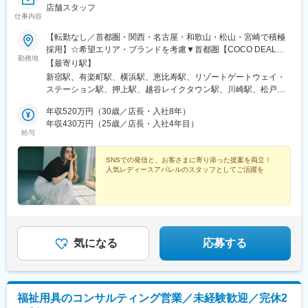
店舗スタッフ
仕事内容
【転勤なし／首都圏・関西・名古屋・和歌山・松山・宮崎で積極
採用】☆希望エリア・ブランドを考慮▼首都圏【COCO DEAL】
勤務地
新宿ルミネ2／有楽町ルミネ／イクスピアリ／ルミネ横浜 など
【最寄り駅】
【LOUNIE】アトレ恵比寿・川崎・松戸／柏高島屋／たまプラー
新宿駅、有楽町駅、横浜駅、恵比寿駅、リゾートゲートウェイ・
ザテラス など【Stola.】西銀座／東京ドームシティ／アトレ吉祥
ステーション駅、押上駅、越谷レイクタウン駅、川崎駅、松戸
寺・川崎／シャポー船橋 など【LILLIAN CARAT】ルミネエスト
駅、柏駅、たまプラーザ駅、銀座駅、後楽園駅、吉祥寺駅、船橋
／横浜ジョイナス／アトレ松戸 など▼関西【COCO DEAL】阪
年収520万円（30歳／店長・入社8年）
駅、新橋駅、新宿駅(東京メトロ)、名古屋駅、南大高駅、大阪駅、
神梅田／ルクアイーレ／西宮／京都ポルタ／天王寺MIO／なんば
年収430万円（25歳／店長・入社4年目）
大阪梅田駅(阪神線)、天王寺駅、西宮北口駅、なんば駅(南海線)、
給与
CITY など【LOUNIE】大丸梅田／三宮／近鉄和歌山 など
神戸三宮駅(阪急・神戸高速)、和歌山駅、岡山駅前駅、松山市駅、
【Stola.】ディアモール大阪／三宮 など【LILLIAN CARAT】ル
西鉄福岡駅、博多駅、京都駅、広島駅、宮崎駅、長崎駅前駅、熊
クア大阪▼他エリア【COCO DEAL】大高／岡山／天神地下街／
SNSでの発信と、お客さまに寄り添った提案を両立！
本駅、久屋大通駅、大通駅、さっぽろ駅、仙台駅、新高島駅、代
人気レディースアパレルのスタッフとしてご活躍を
博多阪急／札幌／広島 など【LOUNIE】仙台アエル／名古屋高
官山駅、舞浜駅、とうきょうスカイツリー駅、京急川崎駅、春日
島屋／アミュプラザ長崎・熊本・宮崎 など【Stola.】札幌アピア
駅(東京都)、井の頭公園駅、京成船橋駅、汐留駅、近鉄名古屋駅、
／天神地下街／セントラルパーク／松山 など※受動喫煙対策あり
東梅田駅、大阪阿部野橋駅、なんば駅(地下鉄)、西梅田駅、梅田駅
(地下鉄)、神戸三宮駅(阪神)、田中口駅、岡山駅、天神駅、祇園駅
(福岡県)、長崎駅(長崎県)、熊本駅前駅、栄町駅(愛知県)、西４丁
目駅、札幌駅、あおば通駅、新宿三丁目駅、日比谷駅、高島町
気になる
応募する
駅、東京ディズニーランド・ステーション駅、本所吾妻橋駅、銀
座一丁目駅、水道橋駅、東海神駅、内幸町駅、新宿西口駅、平沼
橋駅、名鉄名古屋駅、天王寺駅前駅、大阪難波駅、三宮駅(神戸市
営)、西川緑道公園駅、市役所前駅(愛媛県)、天神南駅、猿猴橋町
福祉用具のコンサルティング営業／未経験歓迎／完休2
駅、五島町駅、二本木口駅、栄駅(愛知県)、狸小路駅、仙台駅(地