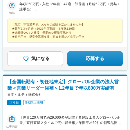
機材の整備、保守点検航空機部品の検査/管理/搬出入防衛省特殊車
年収850万円 / 入社12年目・47歳・部長職（月給52万円＋賞与＋
両の製造/検査■愛知、岐阜、長野航空機の整備/製造/検査防衛装備
諸手当）
給与
品・宇宙関連部品の製造/検査■兵庫、大阪航空機の構造組立、リ
年収700万円 / 入社9年目・39歳・課長職（月給43.4万円＋賞与＋
ベット航空機エンジンの製造・検査★生産管理、技術、品質保証
諸手当）
【航空・宇宙業界で、あなたの経験を活かしませんか】
は全エリア募集★その他、配属先多数。ご希望やご経験を考慮し
★賞与5.3ヶ月分（2025年度実績）＆年休126日
た配属を実施！★航空業界や自衛隊出身の方は、これまでの経験
★未経験OK！入社後、長期的な研修実施あり
をそのままにキャリア継続も可能！《キャリア形成》無期雇用派
★住宅手当、奨学金返済支援、家族支援など充実の手当
遣のため、正社員として希望する職務内容や勤務地で働けます。
頻繁な異動や業務変更もない為、しっかりと技術を身に着け、更
なるハイクラス業務への挑戦や、後輩の育成、チームのマネジメ
ントなど、様々なキャリア選択が可能です。～～～～～～
気になる
応募する
【全国転勤有・初任地未定】グローバル企業の法人営
業＜営業リーダー候補＞1,2年目で年収800万実績有
日本ヒルティ株式会社
正社員
5名以上採用
【世界120カ国で約29,000名が活躍する建設工具のグローバル企
業／直行直帰スタイルで高い裁量権／年間平均60件の新製品開発
仕事内容
／売上規模6,000億円】