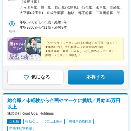
2-1-1 新宿三井ビル30F【名古屋本社】愛知県名古屋市中村区名駅
【最寄り駅】
5-29-8 NOBUNAGA第一ビルディング■各拠点【北海道・東北】北
さっぽろ駅、旭川駅、郡山駅(福島県)、仙台駅、水戸駅、高崎駅、
海道、宮城県、福島県【関東】東京都、神奈川県、埼玉県、千葉
大宮駅(埼玉県)、京成千葉駅、柏駅、都庁前駅、二重橋前駅、品川
県、茨城県、群馬県【北信越】石川県、富山県、福井県、長野県
駅、東池袋駅、立川南駅、町田駅、稲荷町駅(東京都)、新高島駅、
【東海】愛知県、岐阜県、三重県、静岡県 【近
年収590万円／25歳・経験3年
藤沢駅、富山駅、福井駅、北鉄金沢駅、市役所前駅(長野県)、岐阜
畿】大阪府、京都府、兵庫県、滋賀県【中国】島根県、広島県、
年収980万円／31歳・経験9年
駅、静岡駅、第一通り駅、国際センター駅、東岡崎駅、津駅、あ
給与
岡山県【四国】徳島県、愛媛県、香川県【九州】福岡県、熊本県
すなろう四日市駅、大津駅、七条駅、東梅田駅、大阪難波駅、山
、鹿児島県※受動喫煙対策：屋内禁煙
陽姫路駅、神戸駅(兵庫県)、松江駅、岡山駅前駅、袋町駅、徳島
【ワークライフバランスのよい働き方が実現できる！】
駅、高松駅(香川県)、大街道駅、博多駅、辛島町駅、小倉駅(福岡
★年休132日／土日祝休み（完全週休2日制）
県)、いづろ通駅、札幌駅、仙台駅(地下鉄)、千葉中央駅、西新宿
★年末年始・夏季・GWもしっかり休める＋バースデー
駅、東京駅、東池袋四丁目駅、立川駅、上野駅、横浜駅、福井駅
休暇・メモリアル休暇あり
★残業月平均14.9h！プライベートも大切に働ける
(福井県)、金沢駅、長野駅、名鉄岐阜駅、新静岡駅、新浜松駅、名
★有休消化平均12.3日
鉄名古屋駅、近鉄四日市駅、上栄町駅、京都駅、中崎町駅、なん
ば駅(地下鉄)、姫路駅、西元町駅、岡山駅、本通駅、眉山ロープウ
ェイ山麓駅、高松築港駅、勝山町駅、櫛田神社前駅、西辛島町
気になる
応募する
駅、平和通駅、天文館通駅、大通駅、あおば通駅、千葉駅、新宿
西口駅、有楽町駅、都電雑司ケ谷駅、立川北駅、新御徒町駅、高
島町駅、新富町駅(富山県)、福井城址大名町駅、七ツ屋駅、権堂
駅、日吉町駅、浜松駅、伏見駅(愛知県)、近鉄名古屋駅、四日市
総合職／未経験から企画やマーケに挑戦／月給35万円
駅、島ノ関駅、五条駅(京都市営)、梅田駅(地下鉄)、ＪＲ難波駅、
以上
ハーバーランド駅、西川緑道公園駅、中電前駅、東雲口駅、祇園
駅(福岡県)、慶徳校前駅、朝日通駅
株式会社Road Goal Holdings
正社員
転勤なし
5名以上採用
職種未経験歓迎
業種未経験歓迎