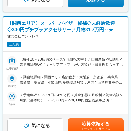
んでいただけます。
■特徴・魅力
フジフィルムビジネスイノベーションの製品を主軸として、業務
【関西エリア】スーパーバイザー候補◇未経験歓迎
の基幹システムやDX（デジタルトランスフォーメーション）化の
為のシステムや機器の提案、オフィスリノベーションに至るまで
◇300円プチプラアクセサリー／月給31.7万円～★
幅広い提案が出来ます。
株式会社エンドレス
変更の範囲：会社の定める業務
正社員
【毎年10～20店舗のペースで店舗拡大中！／自由度高／転勤無／
業界未経験OK／キャリアアップしたい方歓迎／裁量権をもって働
仕事内容
ける／実働7.5H／SV未経験でも月給31.7万円～★】
＜勤務地詳細＞関西エリア店舗住所：大阪府・京都府・兵庫県・
弊社が運営しているブランド（「LUNA EARTH(ルナアース)」を
奈良県・滋賀県・和歌山県 受動喫煙対策：屋内全面禁煙変更の範
予定していますが、他ブランドもお任せする場合もあります）の
勤務地
囲：会社の定める事業所
スーパーバイザー業務をご担当頂きます。
＜予定年収＞380万円～450万円＜賃金形態＞月給制＜賃金内訳＞
月額（基本給）：267,000円～279,000円固定残業手当/月：
■担当業務:
給与
50,000円～53,000円（固定残業時間20時間0分/月）超過した時間
お客様にお買い物を楽しんで頂けるような店舗づくりを現場スタ
外労働の残業手当は追加支給＜月給＞317,000円～332,000円（一
ッフが行えるように、現場社員のスキルUP、モチベーション向上
律手当を含む）＜昇給有無＞有＜残業手当＞有＜給与補足＞前職･
の仕立てをお任せ致します。（店長への運営指導やスタッフへの
経験考慮 昇給査定4月 賃金はあくまでも目安の金額であり、選
接客指導等）基本的には月8日休みのシフト制、担当店舗の巡回し
応募依頼する
気になる
考を通じて上下する可能性があります。月給(月額)は固定手当を含
ます。
（エージェントサービス）