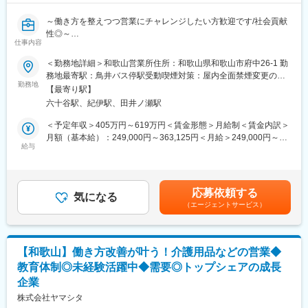
～働き方を整えつつ営業にチャレンジしたい方歓迎です/社会貢献
性◎～
仕事内容
■業務概要
介護用品等の提供を行うケアマネージャーに対する提案をお任せ
＜勤務地詳細＞和歌山営業所住所：和歌山県和歌山市府中26-1 勤
します。
務地最寄駅：鳥井バス停駅受動喫煙対策：屋内全面禁煙変更の範
ケアマネジャーや実際に介護用品を使用する個人のお客様との信
勤務地
囲：会社の定める事業所
【最寄り駅】
頼関係を構築していただき、顧客も気づいていないニーズを発掘
六十谷駅、紀伊駅、田井ノ瀬駅
していただきます。
生成AIを活用した営業活動で業務を効率化。更には、ケア→予防
＜予定年収＞405万円～619万円＜賃金形態＞月給制＜賃金内訳＞
にシフトした提案などの競合にはない取り組みを実施していま
月額（基本給）：249,000円～363,125円＜月給＞249,000円～
す。
給与
363,125円＜昇給有無＞有＜残業手当＞有＜給与補足＞※給与はス
■業務詳細
キル・経験を考慮して決定します。■昇給：年1回（4月）■賞与：
既存顧客のフォロー（40~50名）／新規開拓（5~10名程度）
年2回（6月、12月）※年収には10時間分の残業代含む■モデル年
月次での訪問計画を策定して1日3件の商談を実施。
収・営業リーダー：入社3年目625万（月給36万＋賞与＋諸手
応募依頼する
具体的には…
気になる
当）・所長：入社5年目760万（月給44万＋賞与＋諸手当）賃金は
（エージェントサービス）
・利用者様宅へ訪問し利用状況の確認、ケアマネへ状況や変更点
あくまでも目安の金額であり、選考を通じて上下する可能性があ
の報告・要望などを確認
ります。月給(月額)は固定手当を含めた表記です。
・居宅介護支援自業所や地域包括支援センター等へ訪問し営業ニ
ーズのヒアリング
【和歌山】働き方改善が叶う！介護用品などの営業◆
・商品勉強会等で接点を確保した新規顧客の開拓
教育体制◎未経験活躍中◆需要◎トップシェアの成長
■就業環境：
企業
営業組織は平均残業時間が20時間となっています。また休日は携
帯やPCの使用はできず、チームで対応できる体制を組んでいるた
株式会社ヤマシタ
めメリハリをつけながら働くことができる環境です。