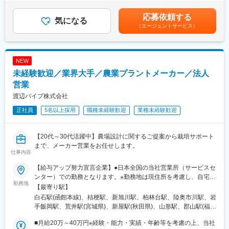
駅、新福井駅、蒲生四丁目駅、萱島駅、弁天町駅、長田駅(大阪
■フレックス＆年休120日以上
九州■・福岡県（福岡市）
府)、新金岡駅、藤井寺駅、東部市場前駅、南吹田駅、大開駅、立
■20～30代活躍中
応募依頼する
花駅、飾磨駅、竹田駅(京都府)、北山駅(京都府)、上桂駅、前栽
気になる
（エージェントサービス）
駅、尼ケ辻駅、瀬田駅(滋賀県)、ひこね芹川駅、六十谷駅、紀伊新
庄駅、福島町駅、大元駅、沖松島駅、大橋駅(福岡県)、赤羽橋駅、
松原駅(東京都)、栄町駅(東京都)、阿佐ケ谷駅、西早稲田駅、小菅
駅、布田駅、港南中央駅、矢部駅、川越市駅、市川真間駅、本笠
NEW
寺駅、名古屋大学駅、札木駅、鴫野駅、高鷲駅、新開地駅、西観
未経験歓迎／業界大手／農業プラントメーカー／法人
音町駅、木太町駅、芝公園駅、荒川車庫前駅、川越駅、東山公園
駅(愛知県)、豊橋公園前駅、上沢駅
営業
渡辺パイプ株式会社
正社員
5名以上採用
職種未経験歓迎
業種未経験歓迎
【20代～30代活躍中】農場設計に関するご提案から栽培サポート
まで、メーカー営業をお任せします。
仕事内容
【給与アップ努力宣言企業】●日本全国の当社営業所（サービスセ
ンター）での勤務となります。※勤務地は現住所を考慮し、自宅か
勤務地
ら通える事業所への配属となります。【北海道・東北エリア】北
【最寄り駅】
海道/青森県/岩手県/宮城県/秋田県/山形県/福島県【関東エリア】東
白石駅(函館本線)、桔梗駅、新旭川駅、柏林台駅、陸奥市川駅、岩
京都/千葉県/埼玉県/茨城県/栃木県/群馬県【甲信越エリア】新潟県/
手飯岡駅、荒井駅(宮城県)、新屋駅(秋田県)、山形駅、郡山駅(福島
長野県【東海・中部・北陸エリア】岐阜県/静岡県/愛知県/三重県/
県)、羽鳥駅、自治医大駅、太田駅(群馬県)、吉野原駅、誉田駅、
富山県【近畿エリア】大阪府/兵庫県/滋賀県/和歌山県/奈良県【中
■月給20万～40万円※経験・能力・実績・年齢等を考慮の上、当社
錦糸町駅、京王八王子駅、寺尾駅、朝菜町駅、乙女駅、豊科駅、