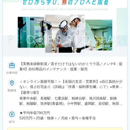
【実務未経験歓迎／直すだけではないのがミウラ流／メンテ6：提
案4】自社商品のメンテナンス・提案・販売
仕事内容
＜オンライン面接可能！＞【全国の支店・営業所】※自己負担が少
ない、借上社宅あり（詳細は「待遇・福利厚生欄」にて）※将来的
勤務地
に転居を伴う転勤（全国）はありますが、初任地はエリア単位
【最寄り駅】
【北海道／東北／関東／甲信越／東海・北陸／近畿／中四国／九
発寒中央駅、長都駅、七重浜駅、柏林台駅、旭川四条駅、釧路
州・沖縄】で可能な限り希望を考慮しています。北海道、青森
駅、柏陽駅、筒井駅(青森県)、小中野駅、盛岡駅、岩切駅、秋田
県、岩手県、宮城県、秋田県、山形県、福島県、茨城県、栃木
駅、北山形駅、鶴岡駅、郡山富田駅、泉駅(常磐線)、大鳥居駅、小
県、群馬県、埼玉県、千葉県、東京都、神奈川県、山梨県、岐阜
★平均年収794万円
岩駅、石神井公園駅、北野駅(東京都)、高輪ゲートウェイ駅、セン
県、静岡県、愛知県、三重県、新潟県、富山県、石川県、福井
520万円＜25歳・独身＞／月給＋賞与＋各種手当
ター南駅、本厚木駅、湘南台駅、大宮公園駅、熊谷駅、大袋駅、
給与
県、長野県、滋賀県、京都府、大阪府、兵庫県、奈良県、和歌山
南古谷駅、桜木駅(千葉県)、新八柱駅、木更津駅、土浦駅、水郷
県、鳥取県、島根県、岡山県、広島県、山口県、徳島県、香川
駅、偕楽園駅、古河駅、江曽島駅、高崎問屋町駅、太田駅(群馬