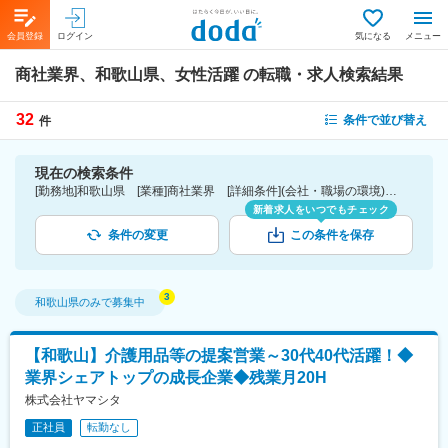
会員登録
ログイン
気になる
メニュー
商社業界、和歌山県、女性活躍
の転職・求人検索結果
32
条件で並び替え
件
現在の検索条件
[勤務地]和歌山県 [業種]商社業界 [詳細条件](会社・職場の環境)女性活躍
新着求人をいつでもチェック
条件の変更
この条件を保存
和歌山県
のみで募集中
【和歌山】介護用品等の提案営業～30代40代活躍！◆
業界シェアトップの成長企業◆残業月20H
株式会社ヤマシタ
正社員
転勤なし