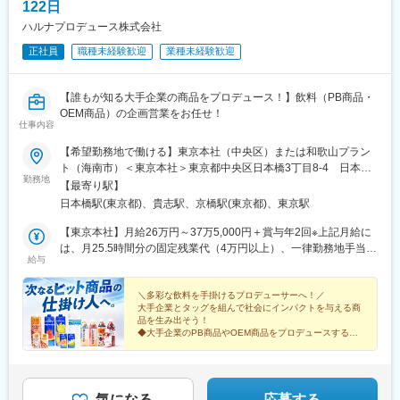
100社～200社のお客様を担当予定です。
122日
ハルナプロデュース株式会社
■キャリアパス
■商材
未経験から2年でリーダー、9年で複数営業所を統括するブロック
正社員
職種未経験歓迎
業種未経験歓迎
・OA機器
長など、営業としてのスキルアップだけでなく、マネジメントへ
・業務システム
のチャレンジも可能。
・オフィス家具
【誰もが知る大手企業の商品をプロデュース！】飲料（PB商品・
・ネットワーク機器
変更の範囲：会社の定める業務
OEM商品）の企画営業をお任せ！
仕事内容
幅広い商材で、お客様の「困った」にワンストップ対応が可能で
す。
【希望勤務地で働ける】東京本社（中央区）または和歌山プラン
富士フイルムビジネスイノベーション製品の紹介及び、IT機器、
ト（海南市）＜東京本社＞東京都中央区日本橋3丁目8-4 日本橋
勤務地
ネットワーク提案等で、お客様の業務課題を解決します。
さくら通りビル2階┗東京メトロ「日本橋駅」より徒歩2分＜和歌
【最寄り駅】
山プラント＞ 和歌山県海南市七山711-1┗貴志川線「西山口駅」
日本橋駅(東京都)、貴志駅、京橋駅(東京都)、東京駅
■組織構成
より車6分★マイカー通勤OK！※入社後1週間程度、自社工場（群
田辺営業所には営業2名、サービスエンジニア2名、営業サポート
馬県中心）を巡る研修を実施（宿泊地は会社が用意します）※顧客
【東京本社】月給26万円～37万5,000円＋賞与年2回※上記月給に
女性1名が在籍しています。
商談や商品開発に向け、定期的に本社（群馬県）へ出張がありま
は、月25.5時間分の固定残業代（4万円以上）、一律勤務地手当
給与
す※受動喫煙対策制度あり／敷地内禁煙
（月2万円）を含みます。※固定残業代の超過分は別途支給いたし
■はたらき方
ます。【和歌山プラント】月給24万円～＋賞与年2回※上記月給に
・年間休日123日
は、月25時間分の固定残業代（4万円以上）を含みます。※固定残
＼多彩な飲料を手掛けるプロデューサーへ！／
大手企業とタッグを組んで社会にインパクトを与える商
・定時9:00-17:30（残業20時間以内）
業代の超過分は別途支給いたします。＼明確な評価制度／半期に1
品を生み出そう！
・未経験でも安心の手厚い研修制度あり
回、ステップアップシートに基づいた明確な指標で日々の努力を
◆大手企業のPB商品やOEM商品をプロデュースする安
賞与や昇給に還元。受注件数などの「成果」だけでなく、業務姿
定企業！
■評価方法
◆年間休日122日・土日祝休・賞与6.36カ月分
勢など「行動面」の2軸で評価。数字だけでなく、あなた自身を見
◆未経験の方も歓迎！
チーム全体で目標を追いかけて頂きます！チーム達成した際は、
る評価制度を取り入れています。
賞与や報奨金をご準備していますので、やりがいを持って取り組
気になる
応募する