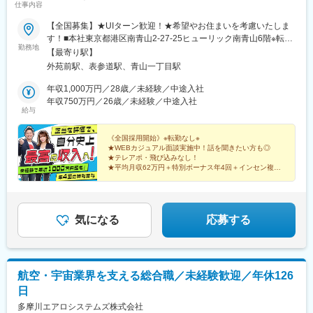
仕事内容
【全国募集】★UIターン歓迎！★希望やお住まいを考慮いたしま
す！■本社東京都港区南青山2-27-25ヒューリック南青山6階※転勤
勤務地
なし※本社に出社する必要はないため、全国各地で勤務可能です
【最寄り駅】
◎■勤務地・全国のイベント会場や大型ショッピングモール北海
外苑前駅、表参道駅、青山一丁目駅
道・東北・関東・信越（新潟・長野）・東海・九州・沖縄の会場
勤務候補地：北海道、青森県、岩手県、宮城県、秋田県、山形
年収1,000万円／28歳／未経験／中途入社
県、福島県、茨城県、栃木県、群馬県、埼玉県、千葉県、東京
年収750万円／26歳／未経験／中途入社
給与
都、神奈川県、新潟県、富山県、石川県、福井県、山梨県、長野
県、岐阜県、静岡県、愛知県、三重県、滋賀県、京都府、大阪
府、兵庫県、奈良県、和歌山県、鳥取県、島根県、岡山県、広島
《全国採用開始》※転勤なし※
★WEBカジュアル面談実施中！話を聞きたい方も◎
県、山口県、徳島県、香川県、愛媛県、高知県、福岡県、佐賀
★テレアポ・飛び込みなし！
県、長崎県、熊本県、大分県、宮崎県、鹿児島県、沖縄県
★平均月収62万円＋特別ボーナス年4回＋インセン複数
★未経験率99%！放置は一切ナシのチームで助け合い！
★チームワーク重視で楽しく成長！
気になる
応募する
航空・宇宙業界を支える総合職／未経験歓迎／年休126
日
多摩川エアロシステムズ株式会社