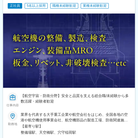
正社員
5名以上採用
職種未経験歓迎
業種未経験歓迎
【航空宇宙・防衛分野】安全と品質を支える総合職/未経験から多
数活躍・経験者歓迎
仕事内容
業界を代表する大手重工企業や航空会社をはじめ、全国各地の空
港や航空機使用事業会社、航空機部品の製造工場、防衛関連施設
勤務地
などで勤務可能★関東・東海・近畿エリア積極採用中《エリア別
【最寄り駅】
プロジェクト例》■東京、神奈川、千葉、埼玉、茨城、栃木航空
整備場駅、天空橋駅、穴守稲荷駅
機・航空機部品の製造/整備/検査羽田空港内の重要設備・地上支援