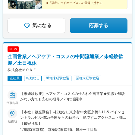
す。
■『福島レッドホープス』の運営に携わる
■月給35万円以上＋昇給年4回＋昇格年2回
■メンバーの9割以上が平成生まれ
■お台場のオフィス（社内Bar・ジム完備）
気になる
応募する
NEW
企画営業／ヘアケア・コスメの中間流通業／未経験歓
迎／土日祝休
株式会社ＭＯＲＥ
正社員
転勤なし
職種未経験歓迎
業種未経験歓迎
【未経験歓迎】ヘアケア・コスメの仕入れ企画営業★知識や経験
がない方でも安心の研修／20代活躍中
仕事内容
【本社｜銀座勤務】※転勤なし東京都中央区京橋2-11-5 パインセ
ントラルビル401※全国からの勤務も可能です…アクセス…・都営
勤務地
浅草線「宝町駅」より徒歩30秒・東京メトロ銀座線「京橋駅」よ
【最寄り駅】
り徒歩3分・東京メトロ有楽町線「銀座一丁目駅」より徒歩8分・
宝町駅(東京都)、京橋駅(東京都)、銀座一丁目駅
JR各線「八丁堀駅」より徒歩8分・各線「東京駅」より徒歩8分