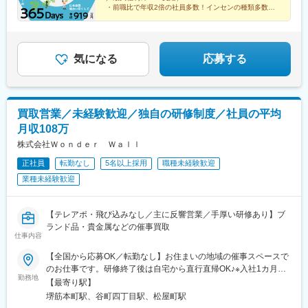
県・兵庫県（大阪府一部含む）・熊本県（福岡県一部含む）・沖
・前職比で年収2倍の社員多数！インセンの種類多数
縄県
・toCビジネスでは珍しい土日休み&1週間以上の大型連
休年3回
気になる
応募する
買取営業／未経験歓迎／独自の研修制度／社員の平均
月収108万
株式会社Ｗｏｎｄｅｒ Ｗａｌｌ
正社員
転勤なし
5名以上採用
職種未経験歓迎
業種未経験歓迎
【テレアポ・飛び込みなし／主に反響営業／手厚い研修あり】ブ
ランド品・貴金属などの催事買取
仕事内容
【全国から応募OK／転勤なし】お住まいの地域の催事スペースで
のお仕事です。研修終了後は自宅から直行直帰OK♪※入社1カ月目
勤務地
～最長3カ月目までは大阪本社で研修を受けていただきます。その
【最寄り駅】
間のお住まいなどは会社でご用意しますのでご安心ください（自
堺筋本町駅、谷町四丁目駅、松屋町駅
己負担なし）。・大阪本社大阪府大阪市中央区農人橋3丁目2-7 堺