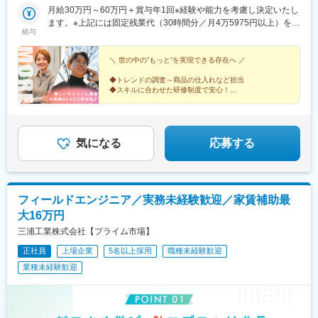
月給30万円～60万円＋賞与年1回※経験や能力を考慮し決定いたし
ます。※上記には固定残業代（30時間分／月4万5975円以上）を含
給与
みます。時間超過分は別途支給します。＼成果を正当に評価に反
映／明瞭な人事考課制度により、成果を正当に評価します。取引
の粗利が評価のポイントとなります。未経験入社でも早い方だと3
＼ 世の中の”もっと”を実現できる存在へ ／
ヵ月から昇給可能◎★MOREに転職した多くの先輩が年収UP！…
◆トレンドの調査～商品の仕入れなど担当
年収事例…年収650万円／29歳／入社1年半年収780万円／30歳／
◆スキルに合わせた研修制度で安心！
入社3年
◆年間休日123日×1日あたりの残業時間は30分以下
◆お客様の課題を一緒に解決！提案力を磨ける環境
◆20～30代活躍中
気になる
応募する
フィールドエンジニア／実務未経験歓迎／家賃補助最
大16万円
三浦工業株式会社【プライム市場】
正社員
上場企業
5名以上採用
職種未経験歓迎
業種未経験歓迎