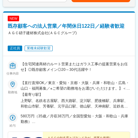
めた表記です。
◎ 複数店舗のマネジメント経験を活かせる
◎ 最短3ヶ月～昇格チャンスあり（年4回）
◎ 海外展開・組織づくりにも関われる
NEW
◎ 育児支援・社員割引など制度も充実
既存顧客への法人営業／年間休日122日／経験者歓迎
■店舗運営部の組織体制：
ＡＧＣ硝子建材株式会社(ＡＧＣグループ)
シニアSV1名、SV/SVトレーナー10名程度、VMDリーダー3名、
SVT8名程度
正社員
業種未経験歓迎
■配属先：店舗運営部
10～20店舗程度の担当を想定しています。
担当店舗数はこれまでのご経験・スキルによって変動致します。
【住宅関連商材のルート営業またはガラス工事の提案営業をお任
せ】◎既存顧客メイン◎20～30代活躍中！
仕事内容
■入社後の流れ：
● ～1ヶ月目
【直行直帰OK／東京・愛知・京都・大阪・兵庫・和歌山・広島・
・店舗で商品・接客の基礎を研修
山口・福岡募集／※ご希望の勤務地をお選びいただけます。】＜東
・先輩SVに同行しOJTスタート
勤務地
上野本社（東京ビル支店・システムソリューション営業部・ビル
【最寄り駅】
● 2ヶ月～
工事支店）＞東京都台東区東上野4-24-11グローバル・ワン上野
上野駅、名鉄名古屋駅、西大路駅、淀川駅、肥後橋駅、兵庫駅、
・徐々に巡回業務・店舗支援を担当
10F＜名古屋支店＞愛知県名古屋市中村区名駅南1-24-8原ビルデ
和歌山市駅、芳養駅、元宇品口駅、徳山駅、天神南駅、近鉄名古
● 1年～3年
ィング7F＜京都支店＞京都府京都市南区吉祥院高畑町2番地＜大
屋駅、海老江駅、淀屋橋駅、広島港・宇品駅、西鉄福岡駅、名古
・担当4～6店舗をもつSVに
阪支店＞大阪府大阪市福島区大開3-7-38＜大阪ビル支店＞大阪府
580万円（35歳／月収38万円／全国型愛知・大阪・和歌山・兵庫
屋駅、野田阪神駅、大江橋駅、海岸通駅、渡辺通駅
◎ 実際に、入社1年でSVに昇格した先輩が活躍中！
大阪市中央区伏見町4-4-10新伏見町ビル6F＜神戸支店＞兵庫県神
勤務）
◎ 3ヶ月ごとの立候補制で昇格チャンスあり
給与
戸市兵庫区芦原通6-2-3＜和歌山支店＞和歌山県和歌山市湊1820-
495万円（30歳／月収28万円／全国型名古屋・福岡勤務）
109＜田辺支店＞和歌山県田辺市上の山1-10-16＜広島支店＞広島
■ 将来的なキャリアパス例：
ＡＧＣの知名度とブランド力が、提案を後押し。