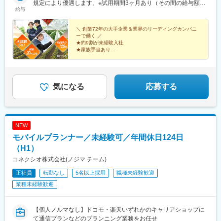
国・四国エリア】岡山県/広島県/島根県/香川県/高知県【九州エリ
規定により優遇します。※試用期間3ヶ月あり（その間の給与額の
草津駅(滋賀県)、ＪＲ難波駅、厄神駅、東松江駅(島根県)、中庄
給与
ア】佐賀県/熊本県/宮崎県/沖縄県＜マイカー通勤OK！（営業所に
変動はありません）～2期連続5％以上のベースアップを行いまし
駅、竹原駅、木太町駅、後免西町駅、味坂駅、富合駅、宮崎神宮
よる）＞勤務地により異なります。
た！～■給与例月給：271,200円（23歳、営業職、都内居住、残業
駅、首里駅、亀戸駅、桜川駅(大阪府)、汐見橋駅
20時間を想定）≪内訳≫基本給：210,000円 （年齢により変動）
＼ 創業72年の大手企業＆業界のリーディングカンパニ
ーで働く ／
地域手当：27,000円（エリアにより変動）時間外手当 ： 36,200
★約9割が未経験入社
円(20時間を想定)
★家族手当あり
★土日祝休み＆年間休日126日
★月給40万円可能＆賞与年2回
気になる
応募する
NEW
モバイルプランナー／未経験可／年間休日124日
（H1）
コネクシオ株式会社(ノジマ チーム)
正社員
転勤なし
5名以上採用
職種未経験歓迎
業種未経験歓迎
【個人ノルマなし】ドコモ・楽天いずれかのキャリアショップに
て通信プランなどのプランニング業務をお任せ