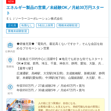
NEW
エネルギー製品の営業／未経験OK／月給30万円スター
ト
ＥＬＪソーラーコーポレーション株式会社
正社員
転勤なし
5名以上採用
職種未経験歓迎
業種未経験歓迎
◆研修充実◆「電気代、最近高くないですか？」そんな会話を始
めるプロモーション営業
仕事内容
【全拠点で20代中心に活躍中】★地元でも好きな街でもスタート
OK★宮城、群馬、埼玉、千葉、神奈川、静岡、愛知、大阪、兵
勤務地
庫、岡山、広島、福岡、熊本、鹿児島の各支社※転勤なし※希望勤
【最寄り駅】
務地を考慮※受動喫煙対策あり
広瀬通駅、高崎駅、大宮駅(埼玉県)、京成船橋駅、新横浜駅、静岡
駅、本郷駅(愛知県)、中津駅(地下鉄)、山陽姫路駅、大元駅、市役
所前駅(広島県)、博多駅、九品寺交差点駅、高見馬場駅、あおば通
年収550万円 ／ 27歳 経験2年 ／ 月給40万円＋賞与
駅、大神宮下駅、中崎町駅、姫路駅、中電前駅、東比恵駅、交通
年収650万円 ／ 30歳 経験5年 ／ 月給47万円＋賞与
局前駅(熊本県)、天文館通駅、仙台駅(地下鉄)、船橋駅、大阪梅田
給与
駅(阪急線)、鷹野橋駅、水道町駅、加治屋町駅
人の役に立つ実感が、自信になる。
お客様の暮らしを支えながら、持続可能な社会の実現に
貢献。誰かのためになる仕事だから日々のやりがいも大