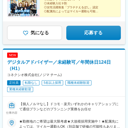
県)、東川口駅、川口駅、浦和駅、北浦和駅、東浦和駅、東鷲宮
◎未経験入社９割
煙対策：屋内禁煙
駅、鷲宮駅、栗橋駅、加須駅、花崎駅、朝霞台駅、新座駅、上尾
◎女性活躍推進「プラチナえるぼし」認定
駅、桶川駅、羽貫駅、蓮田駅、和光市駅、二和向台駅、千城台
◎配属先によってはマイカー通勤も可能
◎全国400店舗を展開！希望の地域で働く
駅、新鎌ケ谷駅、武蔵小山駅、長原駅(東京都)、大岡山駅、目黒
◎アルムナイ社員も多数在籍
駅、中目黒駅、西葛西駅、葛西駅、錦糸町駅、新小岩駅、小岩
◎福利厚生充実
駅、とうきょうスカイツリー駅、平井駅(東京都)、駒込駅、白山駅
*☆『ヒトのぬくもりが、集う職場へ』☆*
(東京都)、本郷三丁目駅、落合駅(東京都)、浜田山駅、千歳烏山
気になる
応募する
駅、成城学園前駅、経堂駅、上野広小路駅、外苑前駅、赤坂駅(東
京都)、渋谷駅、北千住駅、京王八王子駅、西八王子駅、狭間駅、
西府駅、府中駅(東京都)、田無駅、ひばりケ丘駅(東京都)、花小金
井駅、馬車道駅、東戸塚駅、新杉田駅、戸塚駅、相模原駅、古淵
NEW
駅、鴨居駅、センター南駅、渋沢駅、伊勢原駅、秦野駅、港南台
デジタルアドバイザー／未経験可／年間休日124日
駅、横浜駅、ナゴヤドーム前矢田駅、鶴舞駅、八事駅、杁ケ池公
園駅、上社駅、長久手古戦場駅、荒子駅、尾張一宮駅、開明駅、
（H1）
国府宮駅、春日井駅(名鉄線)、愛環梅坪駅、三河高浜駅、安城駅、
コネクシオ株式会社(ノジマ チーム)
愛知大学前駅、六名駅、牛久保駅、りんくう常滑駅、焼津駅、藤
正社員
転勤なし
5名以上採用
職種未経験歓迎
枝駅、東静岡駅、古庄駅、遠州病院駅、沼津駅、本吉原駅、新静
岡駅、三島広小路駅、日本平駅、片浜駅、自動車学校前駅、富士
業種未経験歓迎
宮駅、烏江駅、大垣駅、美江寺駅、美濃太田駅、糸貫駅、鵜沼宿
駅、瑞浪駅、名張駅、茅町駅、天神駅、富田駅(三重県)、久居駅、
志摩横山駅、五十鈴ケ丘駅、小松駅、大河端駅、宇野気駅、野々
【個人ノルマなし】ドコモ・楽天いずれかのキャリアショップに
市駅(ＩＲいしかわ鉄道線)、足羽山公園口駅、新富山口駅、稲荷町
て通信プランなどのプランニング業務をお任せ
仕事内容
駅(富山県)、中滑川駅、氷見駅、戸出駅、新高岡駅、京橋駅(大阪
府)、天満駅、西中島南方駅、野田阪神駅、天王寺駅前駅、ＪＲ総
★勤務地のご希望は最大限考慮★大規模採用実施中！★配属先に
持寺駅、住道駅、豊中駅、深江橋駅、寝屋川市駅、長尾駅(大阪
よっては、マイカー通勤もOK（別店舗で研修の可能性もありま