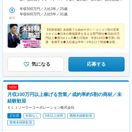
18＜神戸営業所＞神戸市兵庫区御崎本町4-2-35＜岡山営業所＞岡
駅、備前西市駅、衣山駅、東比恵駅、西大分駅、西熊本駅、二軒
山市北区青江5-15-8＜松山営業所＞愛媛県松山市山越6-17-16＜福
年収500万円／入社3年／25歳
茶屋駅(鹿児島県)、長田駅(大阪府)、福島駅(大阪府・阪神線)、新
岡営業所＞福岡市博多区半道橋1-11-14＜大分出張所＞大分市王子
年収600万円／入社5年／31歳
福島駅
給与
中町9-50＜熊本営業所＞熊本市南区近見7丁目4-34＜鹿児島営業
所＞鹿児島市新栄町31-18＜ヤマトロジスティクスセンター＞東大
阪市長田東1-3-47★まずはお近くの拠点からスタート★その後は
【幹部候補】未経験でも始めやすい！コツコツ型の営業
スタイル◆日本の整備業界を支える専門商社◆月給25万
幹部候補として事業や顧客を 深く知るため、各拠点を経験して
円以上◆賞与4.1ヵ月◆土日祝休・年休125日◆手厚い待
頂きます★異動には手厚い支度金や手当を支給します★マイカー
遇・各種手当◆入社後は半年～1年かけて研修◆全国拠
通勤OK／規定（面接時に詳細説明）
点を経験しステップアップできる幹部候補です
気になる
応募する
NEW
月収100万円以上稼げる営業／成約率約5割の商材／未
経験歓迎
ＥＬＪソーラーコーポレーション株式会社
正社員
転勤なし
5名以上採用
職種未経験歓迎
業種未経験歓迎