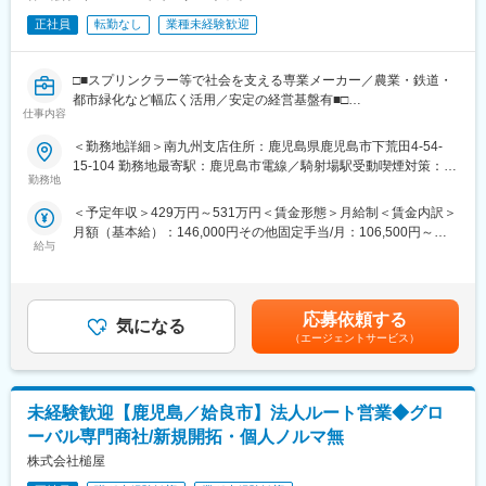
正社員
転勤なし
業種未経験歓迎
□■スプリンクラー等で社会を支える専業メーカー／農業・鉄道・
都市緑化など幅広く活用／安定の経営基盤有■□
仕事内容
◎提案導入により現場課題解決／効率化／生産性向上／省エネな
＜勤務地詳細＞南九州支店住所：鹿児島県鹿児島市下荒田4-54-
どに繋がる業務で顧客から喜ばれ、やりがいを感じることができ
15-104 勤務地最寄駅：鹿児島市電線／騎射場駅受動喫煙対策：屋
る
勤務地
内全面禁煙変更の範囲：会社の定める事業所
◎官公庁から民間企業まで幅広い取引実績あり
＜予定年収＞429万円～531万円＜賃金形態＞月給制＜賃金内訳＞
◎幅広い業界との取引を通して自身の知見を広め、深めることが
月額（基本給）：146,000円その他固定手当/月：106,500円～
できる
給与
166,500円＜月給＞252,500円～312,500円＜昇給有無＞有＜残業
手当＞有＜給与補足＞■その他固定手当：物価高騰手当47,500
■業務概要：
円、固定残業手当59,000円～119,000円（固定残業時間39～75時
技術営業として業務に携わっていただきます。
間分／月）※超過分の残業手当追加支給■賞与：年3回（期末手当
応募依頼する
気になる
含む）賃金はあくまでも目安の金額であり、選考を通じて上下す
■業務詳細：
（エージェントサービス）
る可能性があります。月給(月額)は固定手当を含めた表記です。
◇国や地方自治体などの公的機関の事業（新規事業や中長期的な
更新事業）に参画
◇民間のお客様へ当社製品の提案営業（既存代理店中心ですが、
未経験歓迎【鹿児島／姶良市】法人ルート営業◆グロ
ご紹介等を通じて新規開拓も行う機会あり）
◇製品導入決定後の設置工事の立ち合い、アフターサービス
ーバル専門商社/新規開拓・個人ノルマ無
※工事は協力会社が実施いたします。
株式会社槌屋