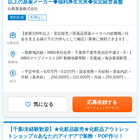
以上の原薬メーカー◆福利厚生充実◆安定経営基盤
■風通しの良い職場環境
・年間休日126日（原則土日祝日休み）と充実しており無理なく
・ショップ中のひとつのコーナーを、自分で販売するものを決め
白鳥製薬株式会社
働き続けることが可能です。転勤もありませんので安心して長く
てディスプレイなどを工夫して運営できます。
働くことが出来ます。
契約社員
転勤なし
・自分のアイデアを取り入れて結果に繋がるので非常にやりがい
を感じられます。
変更の範囲：会社の定める業務
・個人ノルマは無し！チームで業務を進めるのが当社の特徴で
【創業100年以上・安定経営／医薬品原薬メーカーの総務職／社
す。
会を支える縁の下の力持ちとして幅広い業務に挑戦できます】
仲間と目標達成したときは大きなやりがいを感じられます！
仕事内容
■業務概要
＜勤務地詳細＞WBG本社住所：千葉県千葉市美浜区中瀬２－6－1
■未経験でも安心のサポート体制◎
当社は医薬品原薬・中間体、化学品、健康食品の開発・製造・販
WBGマリブイースト28F 勤務地最寄駅：京葉線／海浜幕張駅受動
・入社後すぐに接客マナーの基本、美容知識、化粧品知識を基礎
売を行う研究開発型メーカーです。コーポレート本部総務部の一
勤務地
喫煙対策：敷地内喫煙可能場所あり変更の範囲：会社の定める事
からしっかり研修します。
員として、会社全体の運営を支え、従業員が安全かつ快適に働け
業所
・全国の店舗の成功事例が共有されるので、あなたの販売スキ
＜予定年収＞420万円～510万円＜賃金形態＞月給制＜賃金内訳＞
る職場環境を整える業務を担当していただきます。多岐にわたる
ル・知識を高められます。
月額（基本給）：250,000円～310,000円＜月給＞250,000円～
総務業務を通じて、組織基盤強化や社内外との調整役としての役
・人間関係や風通しのよさが当社の魅力の一つ。先輩方が丁寧に
給与
310,000円＜昇給有無＞有＜残業手当＞有＜給与補足＞※経験に応
割を担います。
業務をサポートしてくれます。
じて決定■賞与実績：年2回※昨年度実績4.5ヵ月分■昇給：年1回賃
金はあくまでも目安の金額であり、選考を通じて上下する可能性
■業務詳細
■豊富なキャリアパス：
があります。月給(月額)は固定手当を含めた表記です。
・労務・勤怠管理（入社・退職手続き、勤怠・給与・社会保険等
応募依頼する
大手美容メーカーだから実現できる様々なキャリアアップ！
気になる
の規程管理、就業規則の整備）
（エージェントサービス）
1）チーフ（店長）やエリアマネージャー、ブランド責任者のよう
・備品・設備管理（防災備品、事務用備品、社内設備の保守、事
なマネジメントを目指せます
務機器補充、修繕対応）
2）ピアスグループ内の様々な美容ブランドへ異動して新たな職種
・庶務・文書管理（契約書・文書の保管、登記手続き、郵便物・
にチャレンジできます
【千葉/未経験歓迎】★化粧品販売★化粧品アウトレッ
名刺管理、慶弔対応など）
3）店頭で培った経験をもとに、本社で人事・製品プロモーショ
・労働安全衛生管理（健康診断、人間ドックの受診手続き・届
トショップ☆あなたのアイデアで装飾・POP作り！
ン・マーケティングなどに携われるチャンスもあります