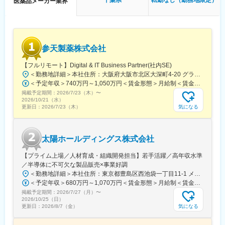
千葉県
転勤なし（勤務地限定）
医薬品メーカー業界
創業以来、天然素材を活かした医薬品・健康食品の開発を推進
＜働き方＞
し、グループ一体となったバリューチェーンを構築。挑戦・多様
社用車を利用して営業活動を行います。
性を尊重する風土と安定した事業基盤が魅力です。
担当エリアや担当社数、出張頻度はご経験やスキルに応じて決定
します。
変更の範囲：会社の定める業務
参天製薬株式会社
新規開拓営業をお任せします。
【フルリモート】Digital & IT Business Partner(社内SE)
■入社後の流れ：
＜勤務地詳細＞本社住所：大阪府大阪市北区大深町4-20 グランフロント大阪タワーA25F勤務地最寄駅：JR各線／大阪駅受動喫煙対策：屋内全面禁煙変更の範囲：会社の定める事業所（リモートワーク含む）
配属部署にてOJTを開始し、先輩社員との商談同行や引継ぎを通
＜予定年収＞740万円～1,050万円＜賃金形態＞月給制＜賃金内訳＞月額（基本給）：540,000円～770,000円＜月給＞540,000円～770,000円＜昇給有無＞有＜残業手当＞有＜給与補足＞※経験・能力等を考慮の上、当社規定により決定します。■賞与：年1回支給■基本給改定：年1回（4月）賃金はあくまでも目安の金額であり、選考を通じて上下する可能性があります。月給(月額)は固定手当を含めた表記です。
じて、担当顧客や営業活動について理解を深めていただきます。
掲載予定期間：
2026/7/23（木）
〜
独り立ちの時期は一律ではなく、習熟度や経験に応じて判断する
2026/10/21（水）
ため、安心して業務に取り組める環境です。
気になる
更新日：
2026/7/23（木）
■評価制度について：
担当顧客ごとに設定された目標（売上、利益）をもとに既存先や
太陽ホールディングス株式会社
新規先への営業活動を行っています。
目標の達成状況は評価項目の一つですが、達成率以外に、取り組
【プライム上場／人材育成・組織開発担当】若手活躍／高年収水準
み内容も踏まえて評価しています。
／半導体に不可欠な製品販売×事業好調
会社全体としては、個人ごとに目標シートを作成し半期ごとにレ
＜勤務地詳細＞本社住所：東京都豊島区西池袋一丁目11-1 メトロポリタンプラザビル16F勤務地最寄駅：各線／池袋駅受動喫煙対策：屋内全面禁煙変更の範囲：会社の定める事業所（リモートワーク含む）
ビューを行い役員との面談を実施しています。
＜予定年収＞680万円～1,070万円＜賃金形態＞月給制＜賃金内訳＞月額（基本給）：335,000円～530,000円＜月給＞335,000円～530,000円＜昇給有無＞有＜残業手当＞有＜給与補足＞※年収概算には想定残業時間20時間分を含む・2025年度 全社平均残業時間：20時間・残業代全額支給（管理監督職については対象外)・賞与6か月分（2025年度実績）賃金はあくまでも目安の金額であり、選考を通じて上下する可能性があります。月給(月額)は固定手当を含めた表記です。
掲載予定期間：
2026/7/27（月）
〜
■組織構成：
2026/10/25（日）
12名(40歳～72歳)が在籍しています。
気になる
更新日：
2026/8/7（金）
部署や役職を問わず意見や提案が活発な社風です。新しいことへ
の挑戦を歓迎し、一人ひとりが主体的にチャレンジできる環境づ