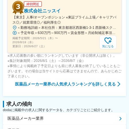
締切間近
くりを大切にしています。
また、仕事とプライベートの両立を支援し、ワークライフバラン
株式会社ニッスイ
スを重視した働きやすい職場づくりに努めています。
【東京】人事/オープンポジション ※東証プライム上場／キャリアパ
ス◎／就業環境◎／福利厚生◎
変更の範囲：会社の定める業務
＜勤務地詳細＞本社住所：東京都港区西新橋1-3-1 西新橋スクエア勤務地最寄駅：東京メトロ線／内幸町駅受動喫煙対策：屋内全面禁煙変更の範囲：会社の定める事業所（リモートワーク含む）
＜予定年収＞630万円～900万円＜賃金形態＞月給制補足事項なし＜賃金内訳＞月額（基本給）：330,000円～448,000円＜月給＞330,000円～448,000円＜昇給有無＞有＜残業手当＞有＜給与補足＞※給与詳細は、経験・経歴を考慮のうえ、決定します。■賞与：年2回（6月・12月）※2026年 度見込（ 6.0ヶ月）※時間外、法定外休日勤務をした場合は30%の割増手当支給法定休日勤務の場合は、35%の割増手当支給賃金はあくまでも目安の金額であり、選考を通じて上下する可能性があります。月給(月額)は固定手当を含めた表記です。
掲載予定期間：
2026/5/21（木）
〜
2026/8/19（水）
気になる
更新日：
2026/6/27（土）
※求人応募数の多い順にランキングしています（非公開求人は除く）。
※集計対象期間：2026/8/1（土）～2026/8/7（金）
※事情により掲載終了予定日よりも前に求人募集が終了していることもご
ざいます。その場合は当サイトから応募はできませんので、あらかじめご
了承ください。
医薬品メーカー業界
の人気求人ランキングを詳しく見る
求人の傾向
dodaに掲載中の求人に関するデータを、カテゴリごとにご紹介します。
医薬品メーカー業界