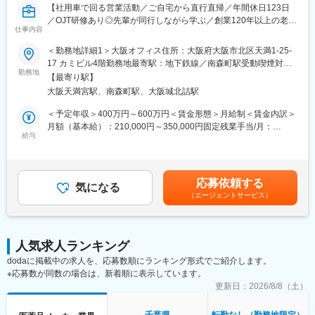
【社用車で回る営業活動／ご自宅から直行直帰／年間休日123日
■組織構成
／OJT研修あり◎先輩が同行しながら学ぶ／創業120年以上の老舗
国際事業部門内にて、営業、技術、品質管理と密接に連携し、チ
仕事内容
安定医薬品メーカー】
ームワーク重視で業務を推進します。
＜勤務地詳細1＞大阪オフィス住所：大阪府大阪市北区天満1-25-
■業務内容：
■業務の魅力
17 カミビル4階勤務地最寄駅：地下鉄線／南森町駅受動喫煙対
医薬品卸やドラッグストア本部に対し、OTC医薬品の新商品提案
勤務地
グローバルな市場で自社製品の価値を広める醍醐味があり、多様
策：敷地内全面禁煙＜勤務地詳細2＞全国住所：自宅から直行直帰
【最寄り駅】
や販売促進施策の企画・提案営業をお任せします。
な関係者と協働しながらプロジェクトを推進する経験が積めま
です 受動喫煙対策：屋内全面禁煙変更の範囲：無
大阪天満宮駅、南森町駅、大阪城北詰駅
営業先は既存取引先が主となりますが、新規先開拓も積極的に行
す。案件の立ち上げから成立まで一貫して関われ、成果が事業成
います。
長へ直結するやりがいがあります。
＜予定年収＞400万円～600万円＜賃金形態＞月給制＜賃金内訳＞
月額（基本給）：210,000円～350,000円固定残業手当/月：
＜詳細＞
給与
■教育体制
41,780円～64,270円（固定残業時間20時間0分/月）超過した時間
・医薬品卸およびドラッグストア本部への提案営業
OJTを中心に、実務を通じて着実にスキルアップできる環境で
外労働の残業手当は追加支給＜月給＞251,780円～414,270円（一
・OTC医薬品の新商品導入提案
す。海外案件に関する知識も習得可能です。
律手当を含む）＜昇給有無＞有＜残業手当＞有＜給与補足＞※上記
・販売促進施策の企画・提案
給与詳細は、あくまでも目安の金額であり、選考を通じて上下す
応募依頼する
・本部バイヤーとの商談・関係構築
気になる
■就業環境
る可能性があります。■昇給：年1回（0.50％～1.00％）■賞与：
（エージェントサービス）
・既存取引先への深耕営業
完全週休2日制・年間休日125日・在宅勤務制度あり。残業は業務
年2回（計3ヵ月分以上）賃金はあくまでも目安の金額であり、選
・新規ドラッグストアへの提案営業 （飛び込み営業やテレアポは
状況次第ですが基本定時退社を想定し、働きやすさを重視してい
考を通じて上下する可能性があります。月給(月額)は固定手当を含
なく、アポイント取得後の訪問）
ます。
めた表記です。
人気求人ランキング
＜取扱商材＞
■想定されるキャリアパス
dodaに掲載中の求人を、応募数順にランキング形式でご紹介します。
現在はOTC医薬品が中心で、内服固形剤（鎮痛薬など）、外用剤
事業開発やプロジェクトマネジメントのスペシャリストとして成
※応募数が同数の場合は、新着順に表示しています。
（点鼻薬、虫刺され薬など）のNB品・PB品を取り扱っていま
長でき、将来的にはグローバル戦略立案やマネジメントへのキャ
す。
更新日：
2026/8/8（土）
リアアップも目指せます。
今後は健康食品や機能性表示食品などの分野へ事業領域が広がる
可能性もあります。
■企業の特徴/魅力