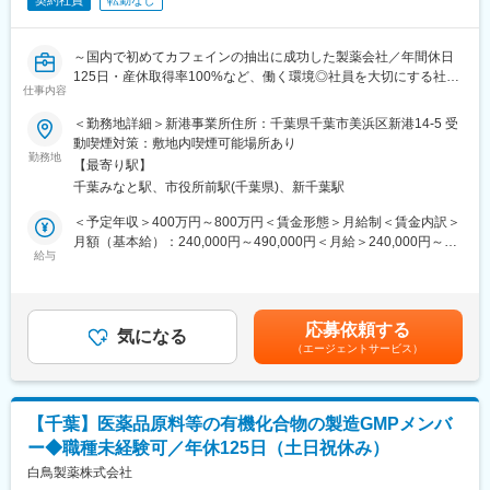
契約社員
転勤なし
～国内で初めてカフェインの抽出に成功した製薬会社／年間休日
125日・産休取得率100%など、働く環境◎社員を大切にする社風
仕事内容
～
＜勤務地詳細＞新港事業所住所：千葉県千葉市美浜区新港14-5 受
■業務概要：
動喫煙対策：敷地内喫煙可能場所あり
創業100年以上の老舗製薬会社で、医薬品原薬の薬事関連業務を
勤務地
【最寄り駅】
担当いただきます。
千葉みなと駅、市役所前駅(千葉県)、新千葉駅
製薬業界での経験を活かし、法令遵守や製品品質の維持に貢献す
る仕事です。
＜予定年収＞400万円～800万円＜賃金形態＞月給制＜賃金内訳＞
年休125日、残業少なめで働きやすい環境が整っています。
月額（基本給）：240,000円～490,000円＜月給＞240,000円～
給与
490,000円＜昇給有無＞有＜残業手当＞有＜給与補足＞※経験に応
■職務詳細：
じて決定■賞与実績：年2回※昨年度実績4.5ヵ月分■昇給：年1回■
・MFおよびCTD M2・M3の作成と管理
モデル年収担当者レベル…400万円～520万円（月24万円～31万
・MF照会やPMDA対面助言・相談への対応
円）リーダーレベル…550万円～650万円（月33万円～37万円）
応募依頼する
・医薬品製造業等の業態管理
気になる
マネジメントレベル…680万円～800万円（月41万円～49万円）
（エージェントサービス）
・薬事に関する法令および通知等の周知
賃金はあくまでも目安の金額であり、選考を通じて上下する可能
性があります。月給(月額)は固定手当を含めた表記です。
■職務の魅力：
国内外の大学や研究機関との連携により、新薬の開発にも携われ
【千葉】医薬品原料等の有機化合物の製造GMPメンバ
る可能性があります。
ー◆職種未経験可／年休125日（土日祝休み）
また、法令遵守体制の整備や品質保証体制の強化にも貢献できま
す。
白鳥製薬株式会社