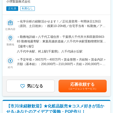
・創業100年以上の老舗安定企業です。1916年に国内で初めてカ
小堺製薬株式会社
しています。国内外の大学との共同研究のもと、伝承的に食され
フェインの抽出に成功し、以来100年以上の長きにわたり、医薬
てきた食品を商品化しています。
正社員
転勤なし
品原薬製造を中心に事業展開をしてきました。国内のほとんどの
製薬会社との取引があり、多くの特許を有する研究開発体制、確
変更の範囲：会社の定める業務
かな品質保証体制には高い評価をいただいています。
～化学分析の経験活かせます！／正社員登用・年間休日126日
・当社は医薬品原薬を製造する原薬メーカーですが、今、新たに
（原則、土日祝休）・残業10-20h程／住宅手当有・転勤無／アル
創薬にもチャレンジしています。国内外の大学や研究機関等との
仕事内容
コール製造販売で安定業績◎～
連携のもと、研究開発中です。原薬メーカー発の新薬の誕生も夢
＜勤務地詳細＞八千代工場住所：千葉県八千代市大和田新田663-
ではありません。
■業務概要
83 勤務地最寄駅：東葉高速鉄道線／八千代中央駅受動喫煙対策：
・医薬品原料の開発で100年間以上培った技術とノウハウを生か
消毒・殺菌を目的としたアルコールの製造販売を主軸とし、医薬
勤務地
敷地内全面禁煙変更の範囲：会社の定める事業所
し、有効性や安全性が実証された天然素材の開発と健康食品の受
【最寄り駅】
品・医薬部外品・化粧品など幅広い商品の製造・販売を行う当社
託製造にも力を入れています。また、国内の国立大学や海外の大
八千代中央駅、村上駅(千葉県)、八千代緑が丘駅
にて品質管理をしていただきます。
学との共同研究のもと、伝承的に食されてきた食品の有効性、安
＜予定年収＞360万円～400万円＜賃金形態＞月給制＜賃金内訳＞
全性を確認した商品を皆様にお届けしています。
■業務詳細
月額（基本給）：200,000円～210,000円＜月給＞200,000円～
・原料の受け入れ試験
給与
210,000円＜昇給有無＞有＜残業手当＞有＜給与補足＞■前年度の
変更の範囲：会社の定める業務
・医薬品等の試験業務
昇給実績・1月あたり1,000円～4,000円（前年度実績）■賞与制
・試験データの保管・管理・整理など
度：あり・年2回、計 2～3ヶ月分（前年度実績）賃金はあくまで
当社の八千代工場にて、品質や性能を確かめるために分析機器を
も目安の金額であり、選考を通じて上下する可能性があります。
応募依頼する
用いて化学的に評価する理化学試験業務を担当していただきま
気になる
月給(月額)は固定手当を含めた表記です。
（エージェントサービス）
す。
GMP省令に基づき、原料の受入れから中間製品・最終製品の出荷
に至るまで厳しい製造管理体制を整え高品質な製造を行う、当社
の軸となる重要なポジションです。
【市川/未経験歓迎】★化粧品販売★コスメ好きが活か
せる♪あなたのアイデアで装飾・POP作り！
■組織構成