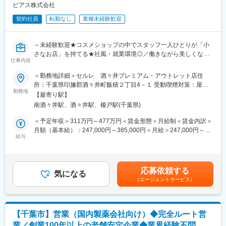
出、産業医との連携）
ピアス株式会社
・その他、会社行事や福利厚生の運営、想定外や突発的な業務へ
■就業環境：
の柔軟な対応
契約社員
転勤なし
業種未経験歓迎
・有名ブランドを多数展開している当社製品を特別価格で購入で
きます。働きながら自身も美しくなることができる環境です！
■組織構成
・あなたの奨学金返済を会社が8割負担してくれます！お給料を自
～未経験歓迎★コスメショップの中でスタッフ一人ひとりが「小
総務部は4名体制（男性2名・女性2名、40代～60代）、チームで
身の好きなことに使えると社員に好評の制度です！
さなお店」を持てる★社風・就業環境◎／働きながら美しくなれ
連携しながら業務を進行
仕事内容
る☆彡～
■業務の魅力
＜勤務地詳細＞セルレ 酒々井プレミアム・アウトレット店住
■仕事内容：
幅広い業務を経験でき、経営基盤を支えるやりがいと成長機会が
所：千葉県印旛郡酒々井町飯積２丁目4－１ 受動喫煙対策：屋内
コスメ販売・接客サービスはもちろん、ディスプレイやPOP作成
あります。多様性を尊重し挑戦を称える社風で、自身の工夫や提
勤務地
全面禁煙
【最寄り駅】
もおまかせいたします。
案も反映しやすい環境です。
南酒々井駅、酒々井駅、榎戸駅(千葉県)
◎セルレについて
■教育体制
＜予定年収＞311万円～477万円＜賃金形態＞月給制＜賃金内訳＞
国内外のコスメブランドの製品を、80～30％OFFで販売するアウ
OJTを中心に基礎から学べるほか、実務を通じて総務としての専
月額（基本給）：247,000円～385,000円＜月給＞247,000円～
トレットコスメのお店です。
門性を高められます。
給与
385,000円＜昇給有無＞有＜残業手当＞有＜給与補足＞■昇給：年
そのため、店頭に並ぶ製品ラインナップはいつも同じものではあ
1回（4月）■基本賞与：毎月のお給料で分割支給されます（まと
りません。
■就業環境
めて年2回受取りへ変更も可能です）■特別賞与：年1回（昨年支
月に1回は新しい製品が入ってくるから、定期的にお店を覗きに来
完全週休2日制・年間休日125日、平均残業10～20時間、育休復帰
給額15万円）※特別賞与は業績状況による■モデル年収：チーフ
応募依頼する
て頂く常連様もたくさん！
率100％、福利厚生も充実。
気になる
（3年目）358万円チーフ（5年目）426万円賃金はあくまでも目安
（エージェントサービス）
もちろんスタッフにとっても、いつも新しいコスメとの出会いが
の金額であり、選考を通じて上下する可能性があります。月給(月
ある、ワクワクがいっぱい詰まったショップです！
■企業の特徴/魅力
額)は固定手当を含めた表記です。
当社は創業100年以上の安定企業で、1916年に国内で初めてカフ
■風通しの良い職場環境
ェインの抽出に成功しました。以来、医薬品原薬製造を中心に事
【千葉市】営業（国内製薬会社向け）◆完全ルート営
・ショップ中のひとつのコーナーを、自分で販売するものを決め
業を展開し、多くの製薬会社と取引があります。また、多くの特
業／創業100年以上の老舗安定企業◆業界経験不問