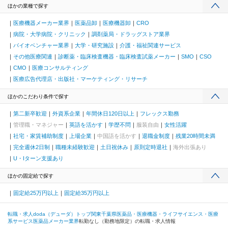
ほかの業種で探す
医療機器メーカー業界
医薬品卸
医療機器卸
CRO
病院・大学病院・クリニック
調剤薬局・ドラッグストア業界
バイオベンチャー業界
大学・研究施設
介護・福祉関連サービス
その他医療関連
診断薬・臨床検査機器・臨床検査試薬メーカー
SMO
CSO
CMO
医療コンサルティング
医療広告代理店・出版社・マーケティング・リサーチ
ほかのこだわり条件で探す
第二新卒歓迎
外資系企業
年間休日120日以上
フレックス勤務
管理職・マネジャー
英語を活かす
学歴不問
服装自由
女性活躍
社宅・家賃補助制度
上場企業
中国語を活かす
退職金制度
残業20時間未満
完全週休2日制
職種未経験歓迎
土日祝休み
原則定時退社
海外出張あり
U・Iターン支援あり
ほかの固定給で探す
固定給25万円以上
固定給35万円以上
転職・求人doda（デューダ）トップ
関東
千葉県
医薬品・医療機器・ライフサイエンス・医療
系サービス
医薬品メーカー業界
転勤なし（勤務地限定）の転職・求人情報