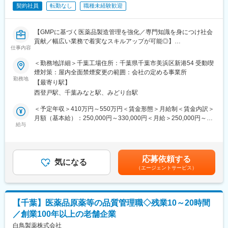
契約社員
転勤なし
職種未経験歓迎
■目指せるキャリア：
薬事業務の専門知識を深め、将来的にはリーダーシップを発揮す
るポジションも目指せます。
【GMPに基づく医薬品製造管理を強化／専門知識を身につけ社会
製薬業界でのキャリアを長期的に築くことができます。
貢献／幅広い業務で着実なスキルアップが可能◎】
仕事内容
■組織体制：
■業務概要
＜勤務地詳細＞千葉工場住所：千葉県千葉市美浜区新港54 受動喫
信頼性保証本部薬事統括部に所属し、9名のチームで業務を行いま
当社千葉工場の生産統括本部 技術設備部 製造GMPチームにて、
煙対策：屋内全面禁煙変更の範囲：会社の定める事業所
す。
GMP（医薬品及び医薬部外品の製造管理及び品質管理の基準）に
勤務地
チーム内での情報共有や協力が活発で、風通しの良い環境です。
【最寄り駅】
則った製造管理業務や記録作成、関連する書類の整備・改訂を担
西登戸駅、千葉みなと駅、みどり台駅
い、製造現場の品質確保や運営の円滑化を支える役割を担いま
■当社について：
す。GMP管理体制強化を進める中で、正確な記録や進捗管理を通
＜予定年収＞410万円～550万円＜賃金形態＞月給制＜賃金内訳＞
・創業100年以上の老舗安定企業です。1916年に国内で初めてカ
じて安全かつ信頼性の高い製品づくりに貢献します。
月額（基本給）：250,000円～330,000円＜月給＞250,000円～
フェインの抽出に成功し、以来100年以上の長きにわたり、医薬
給与
330,000円＜昇給有無＞有＜残業手当＞有＜給与補足＞※経験に応
品原薬製造を中心に事業展開をしてきました。国内のほとんどの
■業務詳細
じてご決定いたします。■賞与実績：年2回※過去実績4.50ヵ月分■
製薬会社との取引があり、多くの特許を有する研究開発体制、確
主な業務は、GMP規定に基づく製造記録や関連書類の作成・改
昇給：年1回賃金はあくまでも目安の金額であり、選考を通じて上
かな品質保証体制には高い評価をいただいています。
訂、記載内容の確認や整合性チェック、記載漏れや記載ミスの管
下する可能性があります。月給(月額)は固定手当を含めた表記で
・当社は医薬品原薬を製造する原薬メーカーですが、今、新たに
応募依頼する
理、業務進捗管理、製造現場で発生する各種記録からのデータ入
気になる
す。
創薬にもチャレンジしています。国内外の大学や研究機関等との
（エージェントサービス）
力・整理、会議時の書記や議事録作成補助などです。これらを通
連携のもと、研究開発中です。原薬メーカー発の新薬の誕生も夢
じて製造現場や関連部署と密に連携し、記録管理の正確性と業務
ではありません。
運営の効率化を図ります。
・医薬品原料の開発で100年間以上培った技術とノウハウを生か
し、有効性や安全性が実証された天然素材の開発と健康食品の受
【千葉】医薬品原薬等の品質管理職◇残業10～20時間
■組織構成
託製造にも力を入れています。また、国内の国立大学や海外の大
／創業100年以上の老舗企業
6名体制（40代2名、30代3名、20代1名）で、協調性と責任感を
学との共同研究のもと、伝承的に食されてきた食品の有効性、安
重視したチームです。
白鳥製薬株式会社