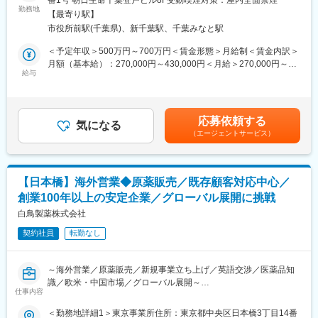
番1号 朝日生命千葉登戸ビル8F受動喫煙対策：屋内全面禁煙
での営業職をお任せします。総合病院の腎臓内科、泌尿器系内科
勤務地
ンに訪問します。
【最寄り駅】
や個人病院、血液透析室、ICU等を対象に医薬品情報を提供し、
◎困ったら先輩社員に相談しやすい雰囲気です。
市役所前駅(千葉県)、新千葉駅、千葉みなと駅
導入を勧めます。医師や臨床工学技士・看護師と信頼を築きなが
ら、製品の特徴をアピールしていただきます。
＜専門資格を取得できる＞
＜予定年収＞500万円～700万円＜賃金形態＞月給制＜賃金内訳＞
・入社後は、医薬品販売の専門知識を身につけるために、登録販
月額（基本給）：270,000円～430,000円＜月給＞270,000円～
■働き方魅力：
給与
売者資格を取得していただきます。（取得率90％以上）
430,000円＜昇給有無＞有＜残業手当＞有＜給与補足＞■賞与実
リモートワーク（在宅勤務）や担当エリアのお客様先に直行直帰
・資格取得にあたっては、無料で支援を行いますのでご安心くだ
績：年2回（平均4.6か月分）■営業手当、MR資格手当等有り■事
（社用車使用）で、裁量大きく自由度高く取り組んでいただけま
さい。
業場外みなし労働時間制※講演やセミナーで残業が発生した場合、
す。
・資格取得後は、資格手当として給与にも反映されます。
残業代は時間に応じて別途支給賃金はあくまでも目安の金額であ
応募依頼する
※担当エリア：千葉県
気になる
り、選考を通じて上下する可能性があります。月給(月額)は固定手
（エージェントサービス）
■働き方：
当を含めた表記です。
■入社後の流れ：
・基本土日祝休み／年3回の大型連休あり
入社後は2週間、大阪にて研修を実施し自社製品を学びます。その
・残業20h以内
後は拠点にて、先輩上司とのOJTや営業同行を行い営業手法を身
・スケジュールに合わせて直行直帰可
【日本橋】海外営業◆原薬販売／既存顧客対応中心／
に付けます。本配属後も週1回程度、配属拠点に出社し会議にて情
・転居を伴う転勤はありません
創業100年以上の安定企業／グローバル展開に挑戦
報共有・ノウハウ共有をしていただきます。
白鳥製薬株式会社
■やりがい：
■キャリアパス：
・最近、健康のことで困っていることがないかなど、親身にお話
契約社員
転勤なし
個人目標＋チーム目標、自己評価＋上長の評価（S～Cランク）で
を聞くことで、お客様と信頼関係を築き、お客様の健康管理に貢
評価する制度を導入しました。ゆくゆくは主任、係長、課長代理
献することができます。
とキャリアを描くことができ、マネジメント業務にも携われま
・「この薬すごく効き目があって良かったよ。」「こないだのリ
～海外営業／原薬販売／新規事業立ち上げ／英語交渉／医薬品知
す。またキャリア支援として、社内研修や外部セミナー、学会参
ンゴ酢美味しかった。ちょうどまた買おうと思ってたの。来てく
識／欧米・中国市場／グローバル展開～
加も可能です。
れてありがとう。」など、「ありがとう」という言葉が一番のや
仕事内容
欧州・米国・中国など世界市場に向け、当社原薬の販売と新規ビ
りがいです。
ジネスを推進するポジションです。医薬品業界の知識を活かし、
＜勤務地詳細1＞東京事業所住所：東京都中央区日本橋3丁目14番
■当社の魅力：