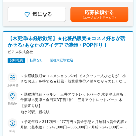
・独自の施術理論が学べて眉のプロになれる
・働きやすさ・WLB◎：年間休日128日／残業少なめ／育児・介
年支給額30万円）■特別賞与：年1回（昨年支給額15万円）※業績
護休暇あり
賞与と特別賞与は業績状況による■モデル年収：チーフ（3年目）
応募依頼する
◎アナスタシアミアレについて
気になる
448万円★奨学金の返還をしている方は、月最大12,000円が補助
（エージェントサービス）
・眉専門サロンのパイオニアブランド。集客不要のマンツーマン
■代表的商品
されます。賃金はあくまでも目安の金額であり、選考を通じて上
施術で、目の前のお客様に全力で向き合えます。
のどの専門メーカーである当社が開発した、他が真似できない
下する可能性があります。月給(月額)は固定手当を含めた表記で
・骨格・筋肉・フェイスバランスを見極め、自眉を最大限にいか
「オンリーワン商品」を保有し、圧倒的ブランドを築いておりま
す。
した「あなただけの眉」を提案します。
す。
【木更津/未経験歓迎】★化粧品販売★コスメ好きが活
・更に綺麗になっていただくためのメイクレッスンや製品のご提
・龍角散：伝統的に継承されてきたのどの痛み治療の医薬品で
かせる♪あなたのアイデアで装飾・POP作り！
案も行います。
す。
ピアス株式会社
・龍角散ダイレクト：医薬品の効果を持ちながら親しみやすいラ
■頑張った分、認めてもらえる
インナップ
契約社員
転勤なし
業種未経験歓迎
・個人の頑張りは年に一度、7段階評価でお給料アップ！チームの
・龍角散のど飴：パッケージ一新したばかりで、さらなるファン
成果はボーナスで還元！
獲得を目指しています。
・フラットな組織だから、年齢・年数に関係なくチーフ・マネー
・お薬のめたね（嚥下補助ゼリー）：お子様、高齢者をメインタ
～未経験歓迎★コスメショップの中でスタッフ一人ひとりが「小
ジャーにキャリアアップできます！
ーゲットにした方に、お薬の飲みやすくするゼリーです。
さなお店」を持てる★社風・就業環境◎／働きながら美しくなれ
仕事内容
る☆彡～
■未経験でも安心のサポート体制
※三井アウトレットパーク 木更津店での勤務となります。
＜勤務地詳細＞セルレ 三井アウトレットパーク 木更津店住所：
・入社後の研修は3～4週間で、接客マナーをはじめ、製品知識や
千葉県木更津市金田東3丁目1番1 三井アウトレットパーク 木更
独自理論と技術をしっかりと学べます
■仕事内容：
勤務地
津 1F 受動喫煙対策：屋内全面禁煙
・モニター集めは会社がしてくれるので、研修に集中できるのも
【最寄り駅】
・コスメ販売・接客サービスはもちろん、ディスプレイやPOP作
大きな特徴です
袖ケ浦駅、巌根駅
成もおまかせいたします。
・店舗に配属後は教育担当の先輩スタッフが丁寧にフォローしま
※カウンセリング・タッチアップなどの業務はありません。
＜予定年収＞311万円～477万円＜賃金形態＞月給制＜賃金内訳＞
す
月額（基本給）：247,000円～385,000円＜月給＞247,000円～
・本社には専属のサポート担当がいるので、いつでも相談しやす
◎セルレについて
給与
385,000円＜昇給有無＞有＜残業手当＞有＜給与補足＞■昇給：年
い環境です