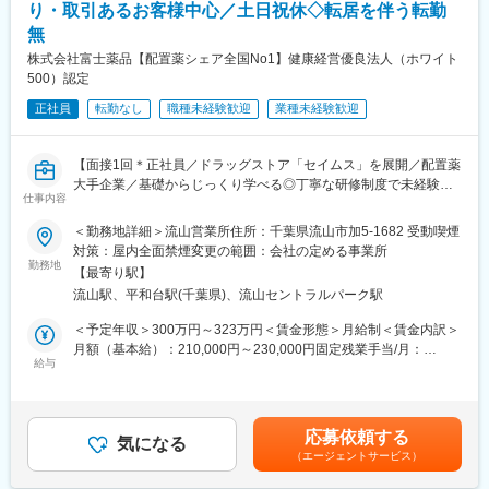
・有名ブランドを多数展開している当社製品を特別価格で購入で
り・取引あるお客様中心／土日祝休◇転居を伴う転勤
■目指せるキャリア：
きます。働きながら自身も美しくなることができる環境です！
無
営業のスペシャリストとして成長し、将来的には営業部門のリー
・あなたの奨学金返済を会社が8割負担してくれます！お給料を自
ダーや管理職を目指せます。製薬業界での専門知識を深め、キャ
株式会社富士薬品【配置薬シェア全国No1】健康経営優良法人（ホワイト
身の好きなことに使えると社員に好評の制度です！
リアアップが図れます。
500）認定
正社員
転勤なし
職種未経験歓迎
業種未経験歓迎
■組織体制：
営業開発部営業2チームに所属し、20代から70代まで幅広い年代
の6名が在籍しています。多様な経験を持つメンバーと協力しなが
【面接1回＊正社員／ドラッグストア「セイムス」を展開／配置薬
ら業務を進めます。
大手企業／基礎からじっくり学べる◎丁寧な研修制度で未経験の
仕事内容
方も安心／残業20h＊直行直帰可】
■当社の魅力：
・創業100年以上の老舗安定企業です。1916年に国内で初めてカ
＜勤務地詳細＞流山営業所住所：千葉県流山市加5-1682 受動喫煙
■職務内容：
フェインの抽出に成功し、以来100年以上の長きにわたり、医薬
対策：屋内全面禁煙変更の範囲：会社の定める事業所
担当エリアのお客様（個人宅や企業）へ訪問し、配置薬（お薬
勤務地
品原薬製造を中心に事業展開をしてきました。国内のほとんどの
【最寄り駅】
箱）や健康食品の提案をお任せします。
製薬会社との取引があり、多くの特許を有する研究開発体制、確
流山駅、平和台駅(千葉県)、流山セントラルパーク駅
※既に、取引のあるお客様先を訪問するスタイルです。
かな品質保証体制には高い評価をいただいています。
・当社は医薬品原薬を製造する原薬メーカーですが、今、新たに
＜予定年収＞300万円～323万円＜賃金形態＞月給制＜賃金内訳＞
＜仕事の流れ＞
創薬にもチャレンジしています。国内外の大学や研究機関等との
月額（基本給）：210,000円～230,000円固定残業手当/月：
配置薬や健康食品、サプリメントの使用頻度に合わせて、1～6ヵ
給与
連携のもと、研究開発中です。
35,796円～39,205円（固定残業時間22時間30分/月）超過した時
月に1回程度のペースでお客様宅を訪問
・医薬品原料の開発で100年間以上培った技術とノウハウを生か
間外労働の残業手当は追加支給＜月給＞245,796円～269,205円
※社用車（軽自動車）に乗ってお客様宅へ訪問をします。（1件あ
し、有効性や安全性が実証された天然素材の開発と健康食品の受
（一律手当を含む）＜昇給有無＞有＜残業手当＞有＜給与補足＞※
たり20～30分程度）
託製造にも力を入れています。また、国内の国立大学や海外の大
年収は当社規定に基づき、年齢や経験に応じて決定します。・昇
応募依頼する
気になる
学との共同研究のもと、伝承的に食されてきた食品の有効性、安
給：年1回（4月）＜モデル給与＞※入社3年目平均基本給＋各種手
（エージェントサービス）
・配置薬や健康食品の期限管理
全性を確認した商品を皆様にお届けしています。
当＋業績連動給→総支給月額344,141円※業績連動給：月の予算達
・使った分の配置薬を補充
成や売り上げに対して支払われます。賃金はあくまでも目安の金