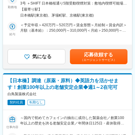
英語での交渉力を発揮しながら、海外顧客との信頼関係を築き、
3号 ＋SHIFT 日本橋桜通り5階受動喫煙対策：敷地内喫煙可能場所
◎日本で先駆けて透析液の開発業務に着手。現在は人工腎臓用透
変更の範囲：会社の定める業務
事業成長を担います。
勤務地
あり＜勤務地詳細2＞WBG本社住所：千葉市美浜区中瀬２－6－1
析液のパイオニアとして不動の地位を確立しており、50％以上の
【最寄り駅】
WBGマリブイースト28F 勤務地最寄駅：京葉線／海浜幕張駅受動
シェアを獲得しています。
日本橋駅(東京都)、茅場町駅、京橋駅(東京都)
■業務概要
喫煙対策：敷地内喫煙可能場所あり変更の範囲：会社の定める事
◎最近ではジェネリック医薬品も扱うなど、変化の激しい医療ニ
当社の医薬品原薬（API）に関する海外営業業務を担当いただきま
業所（リモートワーク含む）
＜予定年収＞420万円～520万円＜賃金形態＞月給制＜賃金内訳＞
ーズに合わせた進化を続けています。
す。
月額（基本給）：250,000円～310,000円＜月給＞250,000円～
◎前立腺疾患治療剤「セルニルトン」など泌尿器科系の医薬品の
主に既存の海外顧客を対象とし、顧客対応および安定供給に向け
給与
310,000円＜昇給有無＞有＜残業手当＞有＜給与補足＞※経験に応
販売、自己組織化ペプチドを用いた止血材の開発など、最先端技
た事前調整を通じて、継続的な取引関係の維持・強化を行うポジ
じて決定いたします。■賞与実績：年2回 ※昨年度実績4.5ヵ月分
術を駆使して「人々の健康への願い」に貢献しています。
ションです。
■昇給：年1回賃金はあくまでも目安の金額であり、選考を通じて
新規開拓営業は行わず、既存顧客の安定運用を主業務となりま
上下する可能性があります。月給(月額)は固定手当を含めた表記で
■当社の特徴：
応募依頼する
す。（将来新規対応あり）
気になる
す。
当社は国内でいち早く「人工腎臓灌流原液」の販売を開始しまし
（エージェントサービス）
業務習得後は、小規模な新規案件や案件推進業務にも段階的に関
た。現在、透析療法は驚異的な発展普及を遂げ、需要も高まって
与し、将来的には技術部門と連携しながら、技術的な論点を含む
います。
顧客対応にも携わることを想定しています。
また当社は、研究開発センターを中心に国内外の大学や研究機関
との強力な連携によりバイオ技術をも駆使した新しい医療ニーズ
【日本橋】調達（原薬・原料）◆英語力を活かせま
■職務詳細：
に対応した、より良い製品の創出に努めています。
す！創業100年以上の老舗安定企業◆週1～2在宅可
・既存海外顧客への対応および関係構築
・受注、納期に関する顧客との事前調整
白鳥製薬株式会社
・顧客要望の整理と社内展開
契約社員
転勤なし
・社内関係部門（製造、品質等）との連携および情報共有
・英文メールによるコミュニケーション
～国内で初めてカフェインの抽出に成功した製薬会社／創業100
■業務の魅力
年以上の歴史を誇る老舗安定企業／年間休日125日・産休取得率
海外市場での事業拡大に直接関わり、グローバルな視点で営業力
仕事内容
100%で働く環境◎／社員を大切にする社風～
を磨けます。医薬品業界の専門知識を身につけながら、英語での