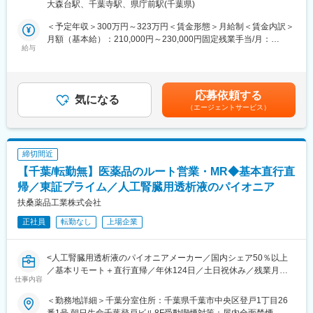
アステナグループ各社のバリューチェーンを活かすことで、開発
大森台駅、千葉寺駅、県庁前駅(千葉県)
※既に、取引のあるお客様先を訪問するスタイルです。
から生産までワンストップで受託できる体制を整えています。
＜予定年収＞300万円～323万円＜賃金形態＞月給制＜賃金内訳＞
＜仕事の流れ＞
月額（基本給）：210,000円～230,000円固定残業手当/月：
変更の範囲：会社の定める業務
配置薬や健康食品、サプリメントの使用頻度に合わせて、1～6ヵ
給与
35,796円～39,205円（固定残業時間22時間30分/月）超過した時
月に1回程度のペースでお客様宅を訪問
間外労働の残業手当は追加支給＜月給＞245,796円～269,205円
※社用車（軽自動車）に乗ってお客様宅へ訪問をします。（1件あ
（一律手当を含む）＜昇給有無＞有＜残業手当＞有＜給与補足＞※
たり20～30分程度）
年収は当社規定に基づき、年齢や経験に応じて決定します。・昇
応募依頼する
気になる
給：年1回（4月）＜モデル給与＞※入社3年目平均基本給＋各種手
（エージェントサービス）
・配置薬や健康食品の期限管理
当＋業績連動給→総支給月額344,141円※業績連動給：月の予算達
・使った分の配置薬を補充
成や売り上げに対して支払われます。賃金はあくまでも目安の金
・使用したお薬代金の集金
額であり、選考を通じて上下する可能性があります。月給(月額)は
・健康相談、新商品・サービスのご提案 など
固定手当を含めた表記です。
締切間近
【千葉/転勤無】医薬品のルート営業・MR◆基本直行直
※一部、新たに配置薬を置いていただくお客様への訪問がありま
す。
帰／東証プライム／人工腎臓用透析液のパイオニア
└配置薬は無料でおけるので、お客様も抵抗なく置いてくれる製
扶桑薬品工業株式会社
品です。
正社員
転勤なし
上場企業
■未経験の方も安心◎充実した研修制度：
・入社直後～2週間 ： OJT形式で、薬の種類や成分など基礎知識
<人工腎臓用透析液のパイオニアメーカー／国内シェア50％以上
を身につけます。
／基本リモート＋直行直帰／年休124日／土日祝休み／残業月平
・入社2週間～1カ月 ： 先輩社員に同行し、仕事の流れを学びま
仕事内容
均15時間／住宅手当や家族手当など福利厚生も充実／離職率低>
す。「会話のコツ」や「商品のご案内方法」といった実践的なス
■職務内容：
キルを習得します。
＜勤務地詳細＞千葉分室住所：千葉県千葉市中央区登戸1丁目26
人工腎臓用透析液などを中心とした、医薬品メーカーである当社
・入社1カ月以降 ： 慣れてきたら独り立ち。既存のお客様をメイ