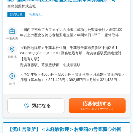
てディスプレイなどを工夫して運営できます。
許を有する研究開発体制と確かな品質保証体制が高く評価されて
・自分のアイデアを取り入れて結果に繋がるので非常にやりがい
白鳥製薬株式会社
います。現在は新たに創薬にも挑戦しており、国内外の大学や研
を感じられます。
究機関と連携して研究開発を進めています。さらに、医薬品原料
契約社員
転勤なし
・個人ノルマは無し！チームで業務を進めるのが当社の特徴で
の開発で培った技術を活かし、天然素材の開発や健康食品の受託
す。
製造にも注力しています。共同研究を通じて、伝統的に食されて
仲間と目標達成したときは大きなやりがいを感じられます！
きた食品の有効性と安全性を確認した商品を提供しています。
～国内で初めてカフェインの抽出に成功した製薬会社／創業100
年以上の歴史を誇る老舗安定企業／年間休日125日・産休取得率
■未経験でも安心のサポート体制◎
変更の範囲：会社の定める業務
仕事内容
100%で働く環境◎／社員を大切にする社風～
・入社後すぐに接客マナーの基本、美容知識、化粧品知識を基礎
＜勤務地詳細＞千葉本社住所：千葉県千葉市美浜区中瀬2-6-1
からしっかり研修します。
■業務概要：
WBGマリブイースト2８F勤務地最寄駅：海浜幕張駅受動喫煙対
・全国の店舗の成功事例が共有されるので、あなたの販売スキ
顧客管理や見積もり、契約、与信管理などの営業業務を担当し、
勤務地
策：敷地内喫煙可能場所あり変更の範囲：会社の定める事業所
ル・知識を高められます。
【最寄り駅】
原薬の受注活動を行います。新規開拓はなく、既存顧客との関係
・人間関係や風通しのよさが当社の魅力の一つ。先輩方が丁寧に
海浜幕張駅、幕張豊砂駅、京成幕張駅
性を深める業務が中心です。
業務をサポートしてくれます。
＜予定年収＞450万円～550万円＜賃金形態＞月給制＜賃金内訳＞
■職務詳細：
月額（基本給）：321,428円～392,857円＜月給＞321,428円～
■豊富なキャリアパス：
・顧客管理および見積もり作成
給与
392,857円＜昇給有無＞有＜残業手当＞有＜給与補足＞※経験に応
大手美容メーカーだから実現できる様々なキャリアアップ！
・契約書の作成・管理
ず■昇給：年1回■賞与実績:年2回 昨年度実績4.5ヵ月分賃金はあ
1）チーフ（店長）やエリアマネージャー、ブランド責任者のよう
・受注後の価格変動や納期調整
くまでも目安の金額であり、選考を通じて上下する可能性があり
なマネジメントを目指せます
・与信管理および回収業務
ます。月給(月額)は固定手当を含めた表記です。
2）ピアスグループ内の様々な美容ブランドへ異動して新たな職種
応募依頼する
気になる
にチャレンジできます
（エージェントサービス）
■職務の魅力：
3）店頭で培った経験をもとに、本社で人事・製品プロモーショ
半年から数年単位の受注活動を通じて、顧客との深い関係性を築
ン・マーケティングなどに携われるチャンスもあります
けます。安定した企業での勤務が可能で、長期的なキャリアを目
指せます。
■就業環境：
【流山営業所】＜未経験歓迎＞お薬箱の営業職◇外回