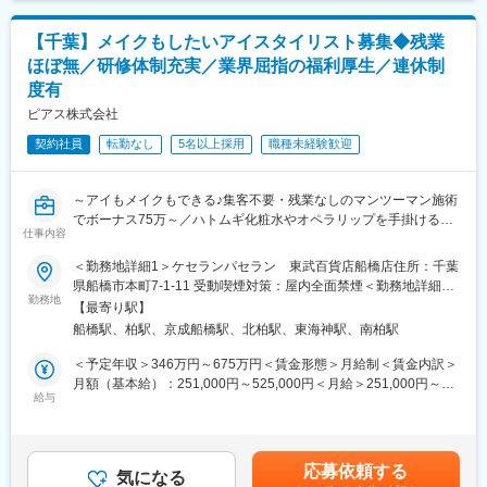
・使用したお薬代金の集金
変更の範囲：会社の定める業務
額であり、選考を通じて上下する可能性があります。月給(月額)は
・健康相談、新商品・サービスのご提案 など
固定手当を含めた表記です。
【千葉】メイクもしたいアイスタイリスト募集◆残業
ほぼ無／研修体制充実／業界屈指の福利厚生／連休制
※一部、新たに配置薬を置いていただくお客様への訪問がありま
度有
す。
└配置薬は無料でおけるので、お客様も抵抗なく置いてくれる製
ピアス株式会社
品です。
契約社員
転勤なし
5名以上採用
職種未経験歓迎
■未経験の方も安心◎充実した研修制度：
・入社直後～2週間 ： OJT形式で、薬の種類や成分など基礎知識
～アイもメイクもできる♪集客不要・残業なしのマンツーマン施術
を身につけます。
でボーナス75万～／ハトムギ化粧水やオペラリップを手掛けるピ
・入社2週間～1カ月 ： 先輩社員に同行し、仕事の流れを学びま
仕事内容
アスグループ～
す。「会話のコツ」や「商品のご案内方法」といった実践的なス
※本求人は【10/16入社】可能な方を対象としております。
キルを習得します。
＜勤務地詳細1＞ケセランパセラン 東武百貨店船橋店住所：千葉
・入社1カ月以降 ： 慣れてきたら独り立ち。既存のお客様をメイ
県船橋市本町7-1-11 受動喫煙対策：屋内全面禁煙＜勤務地詳細2
■仕事内容
勤務地
ンに訪問します。
＞ケセランパセラン 柏タカシマヤ店住所：千葉県柏市末広町3-
【最寄り駅】
アイブロウ・まつげエクステンションの施術、メイクアップアド
◎困ったら先輩社員に相談しやすい雰囲気です。
16 S館髙島屋4階受動喫煙対策：屋内全面禁煙
船橋駅、柏駅、京成船橋駅、北柏駅、東海神駅、南柏駅
バイザーとしてカウンセリング・タッチアップ・製品のご提案を
おこなうお仕事です。【変更の範囲：会社の定める業務】
＜専門資格を取得できる＞
＜予定年収＞346万円～675万円＜賃金形態＞月給制＜賃金内訳＞
・入社後は、医薬品販売の専門知識を身につけるために、登録販
月額（基本給）：251,000円～525,000円＜月給＞251,000円～
■ここがポイント！
給与
売者資格を取得していただきます。（取得率90％以上）
525,000円＜昇給有無＞有＜残業手当＞有＜給与補足＞■昇給：年
・指名制度・個人ノルマ無し、集客は会社が行います
・資格取得にあたっては、無料で支援を行いますのでご安心くだ
1回（4月）■基本賞与：毎月の給与に含む■業績賞与：年2回（昨
・アイブロウ・メイク・まつげエクステンションを6か月かけて一
さい。
年支給額30万円）■特別賞与：年1回（昨年支給額15万円）※業績
つずつ習得できます
・資格取得後は、資格手当として給与にも反映されます。
賞与と特別賞与は業績状況による■モデル年収：チーフ（3年目）
応募依頼する
・研修中もお給料は100％支給、遠方の方には食事付きホテルを
気になる
448万円★奨学金の返還をしている方は、月最大12,000円が補助