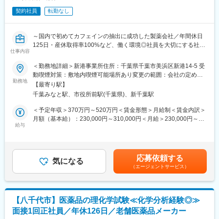
全性を確認した商品を皆様にお届けしています。
契約社員
転勤なし
■業務の魅力
医薬品の製造管理を通じて社会の健康や生命維持に寄与でき、
GMPや原薬製造に関する専門知識を身につけ、将来のキャリア形
～国内で初めてカフェインの抽出に成功した製薬会社／年間休日
成に役立つ環境です。
125日・産休取得率100%など、働く環境◎社員を大切にする社風
仕事内容
～
■教育体制
＜勤務地詳細＞新港事業所住所：千葉県千葉市美浜区新港14-5 受
OJTやマニュアルを活用した丁寧な指導があり、未経験者も安心
■業務内容：
動喫煙対策：敷地内喫煙可能場所あり変更の範囲：会社の定める
して成長できます。
当社で取り扱う医薬品原薬等に関連する以下の業務をご担当いた
勤務地
事業所
【最寄り駅】
だきます。
■想定されるキャリアパス
千葉みなと駅、市役所前駅(千葉県)、新千葉駅
将来的にはGMP管理業務のスペシャリストやリーダーなど、幅広
■具体的な業務内容：
＜予定年収＞370万円～520万円＜賃金形態＞月給制＜賃金内訳＞
いキャリアパスが描けます。
・原料／資材、工程中間体、製品、設備洗浄評価、微生物限度試
月額（基本給）：230,000円～310,000円＜月給＞230,000円～
験、安定性試験等の試験業務
給与
310,000円＜昇給有無＞有＜残業手当＞有＜給与補足＞※経験に応
■当社の魅力：
・分析機器、標準機器、および試験室の管理
じてご決定いたします。■賞与実績：年2回 ※昨年度実績4.50ヵ
・創業100年以上の老舗安定企業です。1916年に国内で初めてカ
・逸脱、異常、規格外（OOS）試験結果等に関する調査
月分■昇給：年1回賃金はあくまでも目安の金額であり、選考を通
フェインの抽出に成功して以来、100年以上にわたり医薬品原薬
・外部試験機関への試験委託業務
じて上下する可能性があります。月給(月額)は固定手当を含めた表
製造を中心に事業を展開してきました。国内ほぼすべての製薬会
応募依頼する
・顧客および当局による監査査察への対応
気になる
記です。
社と取引があり、多くの特許を有する研究開発体制と確かな品質
（エージェントサービス）
・業界団体・地域団体等の対外活動
保証体制は高く評価されています。
・当社は医薬品原薬メーカーとしての強みを生かし、現在は創薬
■組織構成：
にも挑戦しています。国内外の大学や研究機関と連携し、研究開
23名
発を進めています。
【八千代市】医薬品の理化学試験≪化学分析経験◎≫
・医薬品原料開発で培った技術とノウハウを生かし、有効性・安
面接1回正社員／年休126日／老舗医薬品メーカー
■当社の魅力：
全性が実証された天然素材の開発や健康食品の受託製造にも注力