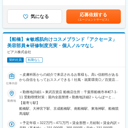
国内外のコスメブランドの製品を、80～30％OFFで販売するアウ
1回（4月）■基本賞与：毎月のお給料で分割支給されます（まと
トレットコスメのお店です。
めて年2回受取りへ変更も可能です）■特別賞与：年1回（昨年支
■キャリアパス：
そのため、店頭に並ぶ製品ラインナップはいつも同じものではあ
給額15万円）※特別賞与は業績状況による■モデル年収：スタッフ
・チーフやマネージャー、トレーナーに昇格する道のほか、ピア
応募依頼する
りません。
気になる
（3年目）322万円チーフ（5年目）391万円賃金はあくまでも目安
スグループ内の別ブランドへの異動申請や、将来的に採用やプロ
（エージェントサービス）
月に1回は新しい製品が入ってくるから、定期的にお店を覗きに来
の金額であり、選考を通じて上下する可能性があります。月給(月
モーションなど本社側の業務に携われるチャンスもあります。
て頂く常連様もたくさん！
額)は固定手当を含めた表記です。
もちろんスタッフにとっても、いつも新しいコスメとの出会いが
■就業環境：
ある、ワクワクがいっぱい詰まったショップです！
・完全週休二日制・週休二日制が選べて、残業ほぼなし、産休／
【船橋】★敏感肌向けコスメブランド「アクセーヌ」
育休取得100％で女性が働きやすい環境！
美容部員★研修制度充実・個人ノルマなし
■風通しの良い職場環境
・有名ブランド多数展開している当社製品を社割価格で購入可能
・ショップ中のひとつのコーナーを、自分で販売するものを決め
ピアス株式会社
です。働きながら自身も美しくなれます！
てディスプレイなどを工夫して運営できます。
・有給休暇も取りやすく、年に一度5連続休暇も取得できます！
契約社員
転勤なし
・自分のアイデアを取り入れて結果に繋がるので非常にやりがい
を感じられます。
・個人ノルマは無し！チームで業務を進めるのが当社の特徴で
～皮膚科医からの紹介で来店されるお客様も。高い信頼性がある
す。
から自信をもっておススメできる！社風・就業環境◎／百貨店で
仲間と目標達成したときは大きなやりがいを感じられます！
仕事内容
の勤務～
※本求人は8/16、9/16、10/16入社可能な方を対象としておりま
＜勤務地詳細1＞東武百貨店 船橋店住所：千葉県船橋市本町7-1-
■未経験でも安心のサポート体制◎
す。
11 受動喫煙対策：屋内全面禁煙＜勤務地詳細2＞ららぽーと
・入社後すぐに接客マナーの基本、美容知識、化粧品知識を基礎
勤務地
TOKYO-BAY住所：千葉県船橋市浜町 2-1-1 受動喫煙対策：敷地内
からしっかり研修します。
【最寄り駅】
■アクセーヌについて
喫煙可能場所あり
・全国の店舗の成功事例が共有されるので、あなたの販売スキ
船橋駅、大神宮下駅、京成船橋駅、南船橋駅、東海神駅、船橋競
・皮膚科専門医との共同研究による「低刺激・無香料」で効果が
ル・知識を高められます。
馬場駅
実感できる、安全で高機能な製品をご提供しています。
・人間関係や風通しのよさが当社の魅力の一つ。先輩方が丁寧に
・アクセーヌの魅力は「リピート率の高さ」だとを入社したスタ
＜予定年収＞322万円～471万円＜賃金形態＞月給制＜賃金内訳＞
業務をサポートしてくれます。
ッフは口を揃えて言います。お客様のお悩みを丁寧にカウンセリ