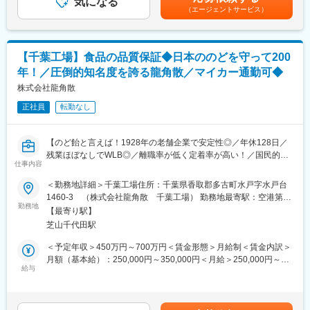
気になる
ます。月給(月額)は固定手当を含めた表記です。
るチャンスもあります。
（エージェントサービス）
■就業環境
■当社について：健康未来を開発する事業を行っています。社会
・週休二日制のシフト勤務、残業ほぼなし、希望休・有給休暇で
性・科学性・独創性を基本に多様的な価値観から、天然素材の健
土日休みや連休をとることもできます！
【千葉工場】食品の品質保証◆日本ののどを守って200
康機能と用途の研究、新規商品の企画から商品化までのノウハウ
・有名ブランド多数展開している当社製品を社割価格で購入可能
年！／圧倒的知名度を誇る龍角散／マイカー通勤可◆
を開発することによりユニークな新規商材をいくつも開発し社会
です。働きながら自身も美しくなれます！
に送り出してきました。
株式会社龍角散
・奨学金返還支援や交通費全額支給など、スタッフを大切にする
健康素材の開発のほか原料としての製造と販売、また各種の
福利厚生が充実しています！
正社員
転勤なし
OEM（相手先ブランド）製品を受注製造し企業向けに供給してい
ます。
海外に対しては米国（ハワイ州）、アジア各国（ベトナム、台
【のど飴と言えば！1928年の老舗企業で安定性◎／年休128日／
湾、中国）の企業との業務提携を行なうなど広いフィールドで活
残業ほぼなしでWLB◎／離職率が低く定着率が高い！／国民的の
動しています。
仕事内容
ど飴の生産に関わるお仕事】
弊社の開発商材には「農産物の未利用資源の活用に関する考察」
＜勤務地詳細＞千葉工場住所：千葉県香取郡多古町水戸字水戸台
として科学技術庁長官賞を、また浦安市（本社所在地）からは環
■業務概要：
1460-3 （株式会社龍角散 千葉工場） 勤務地最寄駅：空港第２
境に配慮した地域経済の発展に対して優良企業賞を受賞していま
24年最高売上に達し、ロングセラー商品の供給など安定したマー
勤務地
ビル駅受動喫煙対策：屋内全面禁煙
す。
【最寄り駅】
ケットの立ち位置をもつ当社にて、
芝山千代田駅
食品品質保証の業務をお任せします。
■取り扱いオリジナル健康素材（原料）：
【主な食品】龍角散ののどすっきり飴シリーズ、おくすり飲めた
＜予定年収＞450万円～700万円＜賃金形態＞月給制＜賃金内訳＞
・スピルリナ
ねシリーズ
月額（基本給）：250,000円～350,000円＜月給＞250,000円～
・アスタキサンチン
給与
350,000円＜昇給有無＞有＜残業手当＞有＜給与補足＞■年収構
・SPFプラセンタ
■業務詳細：
成：月給、賞与（年2回） 賞与実績:年2回 (昨年実績：6ヵ月）賃
・カカドゥプラムなど
・製造工場現地監査（取扱いある商品の製造工場に対し、現地工
金はあくまでも目安の金額であり、選考を通じて上下する可能性
場監査の実施）
があります。月給(月額)は固定手当を含めた表記です。