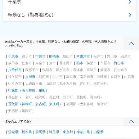
千葉県
転勤なし（勤務地限定）
医薬品メーカー業界、千葉県、転勤なし（勤務地限定）の転職・求人情報をエリ
アで絞り込む
千葉市
銚子市
市川市
船橋市
館山市
木更津市
松戸市
野田市
茂原市
成田市
佐倉市
東金市
旭市
習志野市
柏市
勝浦市
市原市
流山市
八千代市
我孫子市
鴨川市
鎌ケ谷市
君津市
富津市
浦安市
四街道市
袖ケ浦市
八街市
印西市
白井市
富里市
南房総市
匝瑳市
香取市
山武市
いすみ市
大網白里市
山武郡（九十九里町、芝山町、横芝光町）
印旛郡（酒々井町、栄町）
長生郡（一宮町、睦沢町、長生村、白子町、長柄町、長南町）
香取郡（神崎町、多古町、東庄町）
夷隅郡（大多喜町、御宿町）
安房郡（鋸南町）
ほかのエリアで探す
茨城県
栃木県
群馬県
埼玉県
東京都
神奈川県
山梨県