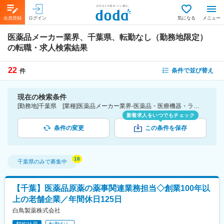
会員登録
ログイン
気になる
メニュー
医薬品メーカー業界、千葉県、転勤なし（勤務地限定）
の転職・求人検索結果
22
条件で並び替え
件
現在の検索条件
[勤務地]千葉県 [業種]医薬品メーカー業界-医薬品・医療機器・ライフサイエンス・医療系サービス [こだわり条件ピックアップ]転勤なし（勤務地限定） [詳細条件](募集・採用情報)転勤なし（勤務地限定）
新着求人をいつでもチェック
条件の変更
この条件を保存
千葉県
のみで募集中
【千葉】医薬品原薬の薬事関連業務担当◇創業100年以
上の老舗企業／年間休日125日
白鳥製薬株式会社