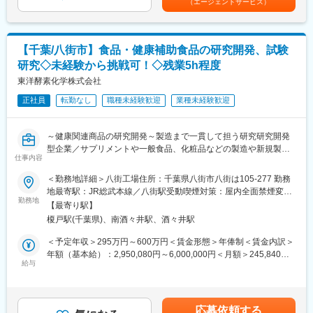
（エージェントサービス）
ご用意
■働き方：
されます。賃金はあくまでも目安の金額であり、選考を通じて上
・完全予約制のマンツーマン施術で残業ほぼ無し
・基本土日祝休み／年3回の大型連休あり
下する可能性があります。月給(月額)は固定手当を含めた表記で
・残業20h以内
す。
◎ケサランパサランについて
・スケジュールに合わせて直行直帰可
【千葉/八街市】食品・健康補助食品の研究開発、試験
ケサランパサランは、自社開発の製品とメイクアップだけでな
・転居を伴う転勤はありません
研究◇未経験から挑戦可！◇残業5h程度
く、まつげエクステンション、眉施術を提供してお客様の美しさ
を引き出す、メイクアップと施術の複合ブランドです。
東洋酵素化学株式会社
■やりがい：
・最近、健康のことで困っていることがないかなど、親身にお話
正社員
転勤なし
職種未経験歓迎
業種未経験歓迎
■風通しの良い職場環境
を聞くことで、お客様と信頼関係を築き、お客様の健康管理に貢
とにかく人間関係が良い！仲が良いですが、サバサバしている方
献することができます。
が多く、仕事仲間として褒め合う風土が根付いています。
・「この薬すごく効き目があって良かったよ。」「こないだのリ
～健康関連商品の研究開発～製造まで一貫して担う研究研究開発
指名制やノルマもないから、お客様を取り合うようなこともあり
ンゴ酢美味しかった。ちょうどまた買おうと思ってたの。来てく
型企業／サプリメントや一般食品、化粧品などの製造や新規製品
ません！年に一度表彰制度があり、ご自身の頑張りをしっかりと
仕事内容
れてありがとう。」など、「ありがとう」という言葉が一番のや
の開発、プライべートブランド（OEM)の製品供給を積極的に展開
認めてもらえる環境です。
りがいです。
中～
＜勤務地詳細＞八街工場住所：千葉県八街市八街は105-277 勤務
地最寄駅：JR総武本線／八街駅受動喫煙対策：屋内全面禁煙変更
■未経験でも安心のサポート体制
変更の範囲：会社の定める業務
■職務概要：食品・健康補助食品の製品開発、試作研究、健康素材
勤務地
の範囲：会社の定める事業所
・入社後は研修施設で約3週間にわたって、接客や美容理論・製品
【最寄り駅】
の研究開発、成分分析、品質試験研究を行います。
知識、施術・メイクアップの技術を習得いただきます。
榎戸駅(千葉県)、南酒々井駅、酒々井駅
＼あなたが設計した製品が、自身が創出した製品が、家族の喜び
・一度にすべてのメニューを習得するのではなく、その後6ヶ月間
や、地域の活力、社会の元気に繋がるように、そんな思いと情熱
＜予定年収＞295万円～600万円＜賃金形態＞年俸制＜賃金内訳＞
にわたって順を追って技術を習得できるので、未経験の方も自信
を持って一緒に取り組んでいけるあなたを待っています／
年額（基本給）：2,950,080円～6,000,000円＜月額＞245,840円
をもって施術に入れます。
給与
～500,000円（12分割）＜昇給有無＞有＜残業手当＞有＜給与補
■具体的な職務内容：
足＞・賞与制度は年棒制のためなし。・昇給は勤務評価によ
■キャリアパス
・健康機能関与成分の分析
る。・役付手当：15,000円～70,000円※該当者のみ支給賃金はあ
チーフやエリアマネージャーのようなマネジメントコースの他、
・品質試験（微生物試験、規格項目適合試験）
くまでも目安の金額であり、選考を通じて上下する可能性があり
将来的にプロモーション・マーケティングなど本社業務に携われ
応募依頼する
・商品試作研究などの業務