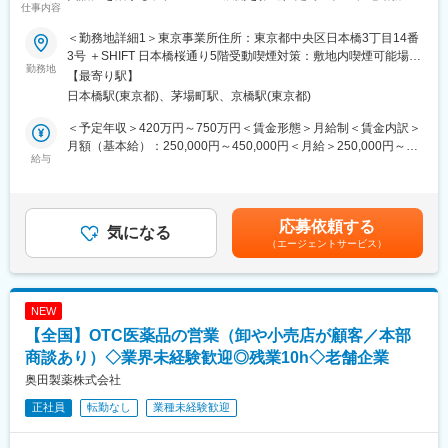
仕事内容
可】
英語力を活かし、国際的なキャリアを築けます。
将来的には管理職や専門職としてのキャリアパスもあります。
＜勤務地詳細1＞東京事業所住所：東京都中央区日本橋3丁目14番
■業務概要
3号 ＋SHIFT 日本橋桜通り5階受動喫煙対策：敷地内喫煙可能場所
当社の医薬品原薬（API）や海外ライセンス関連案件における国際
勤務地
■組織体制：
あり＜勤務地詳細2＞WBG本社住所：千葉県千葉市美浜区中瀬２
【最寄り駅】
事業開発を担い、営業担当と連携しつつ、営業・製造・品質・顧
営業開発部の営業2チームに所属し、6名のメンバーと共に働きま
－6－1 WBGマリブイースト28F 勤務地最寄駅：京葉線／海浜幕
日本橋駅(東京都)、茅場町駅、京橋駅(東京都)
客といった社内外のステークホルダーと調整し、案件を円滑に前
す。
張駅受動喫煙対策：敷地内喫煙可能場所あり変更の範囲：会社の
進させる役割です。新規開拓営業ではなく、ライセンスビジネス
幅広い年代が在籍しており、経験豊富なメンバーから学ぶことが
定める事業所（リモートワーク含む）
＜予定年収＞420万円～750万円＜賃金形態＞月給制＜賃金内訳＞
の立ち上げや継続的な海外パートナーシップの維持・発展をミッ
できます。
月額（基本給）：250,000円～450,000円＜月給＞250,000円～
ションとします。
給与
OJTを通じてスムーズに業務に慣れていただけます。
450,000円＜昇給有無＞有＜残業手当＞有＜給与補足＞※経験に応
じて決定いたします。■賞与実績：年2回 ※昨年度実績4.5ヵ月分
■業務詳細
■当社について：
■昇給：年1回賃金はあくまでも目安の金額であり、選考を通じて
・海外案件およびライセンス案件の進行管理
当社は創業100年以上の安定企業で、1916年に国内で初めてカフ
上下する可能性があります。月給(月額)は固定手当を含めた表記で
応募依頼する
・営業、製造、品質、顧客など社内外関係者との調整および折衝
気になる
ェインの抽出に成功しました。以来、医薬品原薬製造を中心に事
す。
（エージェントサービス）
・契約条件、供給条件などの整理・論点整理、課題抽出
業を展開し、多くの製薬会社と取引があります。また、多くの特
・英文メールや会議資料の作成、英語によるコミュニケーション
許を有する研究開発体制と確かな品質保証体制が高く評価されて
・会議設定、進捗管理、次アクションの明確化、案件成立に向け
います。現在は新たに創薬にも挑戦しており、国内外の大学や研
た推進
究機関と連携して研究開発を進めています。さらに、医薬品原料
NEW
※状況により千葉の拠点でも勤務いただく場合がございます。(基
の開発で培った技術を活かし、天然素材の開発や健康食品の受託
【全国】OTC医薬品の営業（卸や小売店が顧客／本部
本的には都内勤務になります)
製造にも注力しています。共同研究を通じて、伝統的に食されて
商談あり）◇業界未経験歓迎◎残業10h◇老舗企業
きた食品の有効性と安全性を確認した商品を提供しています。
■扱うサービス
奥田製薬株式会社
医薬品原薬・中間体、健康食品、化学品を中心とした自社開発製
変更の範囲：会社の定める業務
正社員
転勤なし
業種未経験歓迎
品や、グループ企業と連携したライセンスビジネスが主な対象で
す。