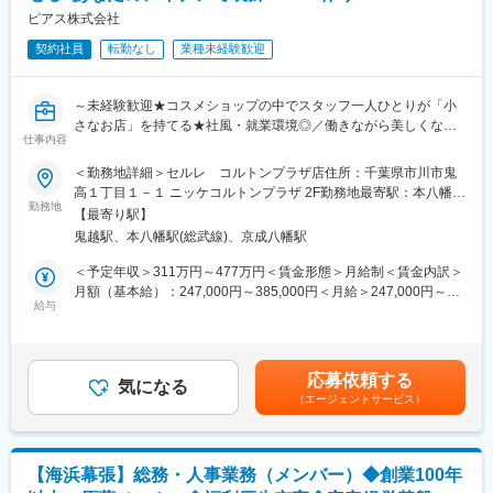
計８名が在籍（主任1名、メンバー7名）（女性3名、男性5名）
ピアス株式会社
40代の方が多く在籍しています。ご希望があれば外部の勉強会に
契約社員
転勤なし
業種未経験歓迎
も参加をして、知識やスキルの向上を図れます！
■働き方
～未経験歓迎★コスメショップの中でスタッフ一人ひとりが「小
◎年間休日126日（原則土日祝日休み）残業10-20h程
さなお店」を持てる★社風・就業環境◎／働きながら美しくなれ
・繁忙期となった際、工場は土日祝稼働の可能性はありますが、
仕事内容
る☆彡～
品質管理は1~2名程度の出勤にしております。そのため、出勤可
※ニッケコルトンプラザでの勤務となります。
＜勤務地詳細＞セルレ コルトンプラザ店住所：千葉県市川市鬼
能な者で対応しておりますので、土日出勤が難しい方は出社はさ
高１丁目１－１ ニッケコルトンプラザ 2F勤務地最寄駅：本八幡駅
れないよう配慮します。（ここ数年土日祝出勤は発生しておりま
■仕事内容：
勤務地
駅受動喫煙対策：屋内全面禁煙
せん。）
【最寄り駅】
・コスメ販売・接客サービスはもちろん、ディスプレイやPOP作
・また入社して間もない場合、対応できない事項もありますの
鬼越駅、本八幡駅(総武線)、京成八幡駅
成もおまかせいたします。
で、入社して数年は土日祝に出勤されることはない想定です。
※カウンセリング・タッチアップなどの業務はありません。
＜予定年収＞311万円～477万円＜賃金形態＞月給制＜賃金内訳＞
・出勤した場合は代休は必ず取得して頂きます。
月額（基本給）：247,000円～385,000円＜月給＞247,000円～
◎セルレについて
給与
385,000円＜昇給有無＞有＜残業手当＞有＜給与補足＞■昇給：年
■会社の魅力
国内外のコスメブランドの製品を、80～30％OFFで販売するアウ
1回（4月）■基本賞与：毎月のお給料で分割支給されます（まと
・当社は製造部・営業部・品質管理部を３本柱とする組織で成り
トレットコスメのお店です。
めて年2回受取りへ変更も可能です）■特別賞与：年1回（昨年支
立っており、GQP・GVP・GMP省令に基づいて医薬品の品質保
そのため、店頭に並ぶ製品ラインナップはいつも同じものではあ
給額15万円）※特別賞与は業績状況による■モデル年収：スタッフ
証・安全管理・品質管理の体制を整えることで、より精錬された
応募依頼する
りません。
気になる
（3年目）322万円チーフ（5年目）391万円賃金はあくまでも目安
品質システムへの確立に邁進しております。
（エージェントサービス）
月に1回は新しい製品が入ってくるから、定期的にお店を覗きに来
の金額であり、選考を通じて上下する可能性があります。月給(月
・消毒・殺菌を目的としたアルコールの製造販売を主軸としてお
て頂く常連様もたくさん！
額)は固定手当を含めた表記です。
りますので、特にコロナ禍では追い風を受け、業績は安定してお
もちろんスタッフにとっても、いつも新しいコスメとの出会いが
ります。これからも継続的に高水準・高品質な製品を提供し続
ある、ワクワクがいっぱい詰まったショップです！
け、皆さまの信頼を得続けられるようたゆまぬ努力を続けて参り
【海浜幕張】総務・人事業務（メンバー）◆創業100年
ます。