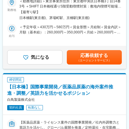
＜勤務地詳細1＞東京事業所住所：東京都中央区日本橋3丁目14番
交渉力や新規事業推進力を高められる環境です。
■業務概要：
3号 ＋SHIFT 日本橋桜通り5階受動喫煙対策：敷地内喫煙可能場所
当社が製造する医薬品の原薬及び原料の調達を担当していただき
勤務地
あり＜勤務地詳細2＞WBG本社住所：千葉県千葉市美浜区中瀬２
■働き方
【最寄り駅】
ます。
－6－1 WBGマリブイースト28F 勤務地最寄駅：京葉線／海浜幕
・在宅勤務の柔軟な導入
日本橋駅(東京都)、茅場町駅、京橋駅(東京都)
社内の要求事項を確認し、適切なサプライヤーを選定・管理しま
張駅受動喫煙対策：敷地内喫煙可能場所あり変更の範囲：会社の
・海外出張あり（年3回程度）
す。
定める事業所
＜予定年収＞430万円～580万円＜賃金形態＞月給制＜賃金内訳＞
・先輩社員による営業指導体制
また、選定したサプライヤーとの受発注業務や売買契約の締結も
月額（基本給）：260,000円～350,000円＜月給＞260,000円～
行います。
給与
350,000円＜昇給有無＞有＜残業手当＞有＜給与補足＞※経験に応
■キャリアパス
英語力を活かして、海外仕入れ先との連絡もスムーズに行ってい
ず■昇給：年1回■賞与実績:年2回 昨年度実績4.5ヵ月分賃金はあ
海外営業の専門性を高めた後、事業開発や海外拠点の立ち上げな
ただけます。
くまでも目安の金額であり、選考を通じて上下する可能性があり
ど、グローバル戦略に関わるキャリアを描けます。
ます。月給(月額)は固定手当を含めた表記です。
応募依頼する
■職務詳細：
気になる
■当社について：
（エージェントサービス）
・社内要求事項を確認し、適切なサプライヤーを選定・管理
創業100年以上の老舗安定企業です。1916年に国内で初めてカフ
・選定したサプライヤーとの受発注業務及び売買契約の締結
ェインの抽出に成功し、以来100年以上の長きにわたり、医薬品
・海外仕入れ先との連絡・交渉
原薬製造を中心に事業展開をしてきました。
・化学品関係法令に基づいた調達業務の遂行
国内の大手製薬会社との取引や多くの特許を有する研究開発体制
締切間近
が強みです。
【日本橋】国際事業開発／医薬品原薬の海外案件推
■職務の魅力：
当社は医薬品原薬を製造する原薬メーカーですが、今、新たに創
創業100年以上の老舗製薬企業で、安定した職場環境です。
進・調整／英語力を活かせるポジション
薬にもチャレンジしています。国内外の大学や研究機関等との連
年間休日125日で、ワークライフバランスも充実しています。
白鳥製薬株式会社
携のもと、研究開発中です。
また、産休取得率100%で、柔軟な働き方が可能です。
契約社員
転勤なし
英語力を活かし、グローバルな環境で活躍できます。
変更の範囲：会社の定める業務
■目指せるキャリア：
【医薬品原薬・ライセンス案件の国際事業開発／社内外調整力と
調達業務を通じて、サプライチェーンマネジメントのスキルを磨
英語力を活かし、グローバル展開を推進／定時退社・在宅勤務
けます。