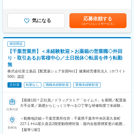
380,000円＜昇給有無＞有＜残業手当＞有＜給与補足＞■賞与実績:
■月次・年次決算の取り纏め、税金計算補助、監査法人対応
年2回※上記給与には残業代は含んでおりません賃金はあくまでも
■会計ソフトや債務管理ソフトへの入力、請求書発行、勘定残高確
■豊富なキャリアパス：
目安の金額であり、選考を通じて上下する可能性があります。月
認
大手美容メーカーだから実現できる様々なキャリアアップ！
給(月額)は固定手当を含めた表記です。
■生産管理システムを用いた原価集計、棚卸資産の締め、部門別費
応募依頼する
1）チーフやエリアマネージャー、ブランド責任者のようなマネジ
気になる
用の集計 ■資金日繰り表作成、支払依頼、借入金依頼
（エージェントサービス）
メントを目指せます
■固定資産の取得・除却、減価償却費計上、投資進捗管理 など
2）ピアスグループ内の様々な美容ブランドに異動・チャレンジで
■原価計算業務
きます
3）本社で人事・製品プロモーション・マーケティングなどに携わ
締切間近
【組織構成】
れるチャンスもあります
現状2名体制
【千葉営業所】＜未経験歓迎＞お薬箱の営業職◇外回
り・取引あるお客様中心／土日祝休◇転居を伴う転勤
■就業環境：
【魅力】
・グループのコスメ製品を特別価格で購入できます！
無
岩城製薬佐倉工場は、安心して長く働ける環境が魅力です。個人
・奨学金返済を制度があります！会社が8割負担（上限あり）
株式会社富士薬品【配置薬シェア全国No1】健康経営優良法人（ホワイト
の裁量が大きく、実力次第でキャリアアップも可能です。
500）認定
【会社について】
正社員
転勤なし
職種未経験歓迎
業種未経験歓迎
2020年7月1日よりアステナグループの医薬品製造工場として再出
発しました。持株会社であるアステナホールディングスを核とし
て、ファインケミカル事業、医薬事業、HBC食品事業、化学品事
【面接1回＊正社員／ドラッグストア「セイムス」を展開／配置薬
業の4事業の各社で構成され、ESG経営による持続的な成長を目指
大手企業／基礎からじっくり学べる◎丁寧な研修制度で未経験の
すべく新規事業への投資と育成にも取り組んおります。
仕事内容
方も安心／残業20h以内＊直行直帰可】
岩城製薬佐倉工場株式会社は、アステナグループにおける医薬品
＜勤務地詳細＞千葉営業所住所：千葉県千葉市中央区星久喜町
製造の主要工場として、治験薬製造から商業生産まで、医薬品に
■職務内容：
227-1 ｾｲﾑｽ星久喜店2階受動喫煙対策：屋内全面禁煙変更の範囲：
関する様々な業務を受託しています。
担当エリアのお客様（個人宅や企業）へ訪問し、配置薬（お薬
勤務地
会社の定める事業所
【最寄り駅】
幅広い剤形の医薬品製造が可能な設備・技術・ノウハウを有し、
箱）や健康食品の提案をお任せします。