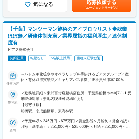
変更の範囲：会社の定める業務
応募依頼する
※月1回程度、1泊2日ほどの出張が発生します。
気になる
（エージェントサービス）
・顧客問い合わせの調査・報告
・品質チェックや基準の制定、マニュアル作成
・規制対応に伴う表示や関連書類の確認
・取扱う商品の製造管理書類の確認
【千葉】マンツーマン施術のアイブロウリスト◆残業
・生産性及び品質、衛生の向上・設備改善、テスト生産の立ち合
ほぼ無／研修体制充実／業界屈指の福利厚生／連休制
い
度有
・処方設計～商品開発
ピアス株式会社
■組織体制：
契約社員
転勤なし
5名以上採用
職種未経験歓迎
千葉工場には約150名ほどの従業員の方（派遣社員の方も含む）
がおり、
今回募集している食品の品質保証ポジションでは、専任の方が2名
～ハトムギ化粧水やオペラリップを手掛けるピアスグループ／産
いらっしゃいます。
休・育休取得実績◎／キャリアパス多数／正社員登用率100％／
お2方とも15年ほど在籍されており、穏やかな社員です○
仕事内容
女性活躍～
■当社の魅力：
＜勤務地詳細＞東武百貨店船橋店住所：千葉県船橋市本町7-1-1 受
■仕事内容：
・ブランド力：創業1871年／1928年に株式会社化、150年以上の
動喫煙対策：敷地内喫煙可能場所あり
眉のスペシャリストとして、お客様への眉施術や眉メイクのアド
勤務地
長い歴史と信頼
【最寄り駅】
バイスを行うお仕事です。
・“のどケア専門”の磨き抜かれた技術力：粉末・顆粒・ゼリー・飴
船橋駅、京成船橋駅、東海神駅
など多形態製品を開発し、ユニーク市場に成長
◎ここがポイント！
・社会貢献性◎：「おくすり飲めたね」「らくらく服薬ゼリー」
＜予定年収＞346万円～675万円＜賃金形態＞月給制＜賃金内訳＞
・指名制度・個人ノルマ無し、集客は会社が行います
は社会課題（高齢者・子ども）の解決にも貢献
月額（基本給）：251,000円～525,000円＜月給＞251,000円～
・完全予約制のマンツーマン施術で残業ほぼ無し
給与
・強固なファン基盤と海外展開：台湾・韓国・米国など海外進
525,000円＜昇給有無＞有＜残業手当＞有＜給与補足＞■昇給：年
・研修施設で1.5か月の研修があるから未経験でも安心
出、中国では越境EC拡大・提携による販売強化
1回（4月）■基本賞与：毎月の給与に含む■業績賞与：年2回（昨