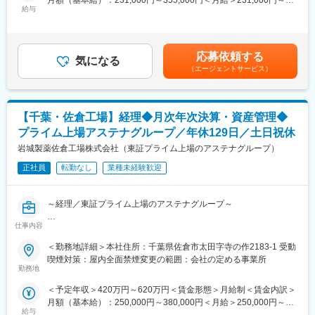
月額（基本給）：231,000円～355,000円＜月給＞231,000円～
ングして最適な製品をお勧めするからこそ、お客様に信頼いただ
給与
355,000円＜昇給有無＞有＜残業手当＞有＜給与補足＞■昇給：年
■豊富なキャリアパス：
け、やりがいを感じられます。
1回（4月）■基本賞与：毎月のお給料で分割支給されます（まと
大手美容メーカーだから実現できる様々なキャリアアップ！
めて年2回受取りへ変更も可能です）■業績賞与：年2回（昨年支
1）チーフ（店長）やエリアマネージャー、ブランド責任者のよう
■仕事内容：
給額30万円）■特別賞与：年1回（昨年支給額15万円）※業績賞与
なマネジメントを目指せます
応募依頼する
お客様のお悩みを、過去の肌トラブルや生活環境まで親身になっ
気になる
と特別賞与は業績状況による■モデル年収：チーフ（5年目）407
2）ピアスグループ内の様々な美容ブランドへ異動して新たな職種
（エージェントサービス）
てうかがい、最適なメイクアップ・スキンケア製品をご提案した
万円賃金はあくまでも目安の金額であり、選考を通じて上下する
にチャレンジできます
り、アドバイスを行うお仕事です。
可能性があります。月給(月額)は固定手当を含めた表記です。
3）店頭で培った経験をもとに、本社で人事・製品プロモーショ
ン・マーケティングなどに携われるチャンスもあります
■風通しの良い職場環境
【千葉・佐倉工場】経理◆月次年次決算・資産管理◆
・「自分以外は全てお客様」という考えが浸透しているから、相
■就業環境：
プライム上場アステナグループ／年休129日／土日祝休
手のことを第一に考える思いやりのあるスタッフばかり。
・有名ブランドを多数展開している当社製品を特別価格で購入で
・個人ノルマはなく目標に向かってチームでお仕事を進めるか
岩城製薬佐倉工場株式会社（東証プライム上場のアステナグループ）
きます。働きながら自身も美しくなることができる環境です！
ら、達成したときは大きなやりがいを感じられます！
・あなたの奨学金返済を会社が8割負担してくれます！お給料を自
正社員
転勤なし
業種未経験歓迎
・年に一度表彰制度あり！頑張りをしっかりと認めていただける
身の好きなことに使えると社員に好評の制度です！
環境です。社員同士の仲もよく、好きなことをお仕事にして楽し
く働いているスタッフが多いのが特徴です。
～経理／東証プライム上場のアステナグループ～
■未経験でも安心のサポート体制
仕事内容
【概要】
・入社後は研修施設で接客マナーの基本、美容知識、化粧品知識
当社にて、経理業務全般をご担当いただきます 。
＜勤務地詳細＞本社住所：千葉県佐倉市太田字寺の作2183-1 受動
を基礎からしっかり習得できます。
月次・四半期・年次決算の取り纏めを中心に、業績管理、会計ソ
喫煙対策：屋内全面禁煙変更の範囲：会社の定める事業所
・店舗では先輩の手つきを見せてもらいながら何度もタッチアッ
フトへの入力、請求書発行、資金管理、固定資産管理など、工場
勤務地
プの練習をしてアドバイスしてもらえるので一人で悩むこともあ
の健全な経営を支える幅広い実務に携わります 。
りません。
＜予定年収＞420万円～620万円＜賃金形態＞月給制＜賃金内訳＞
・手が空いている時は接客中のスタッフのフォローに入り、接客
月額（基本給）：250,000円～380,000円＜月給＞250,000円～
【業務内容】
が終わるごとにスタッフ同士で感謝の声掛けが自然にあります。
給与