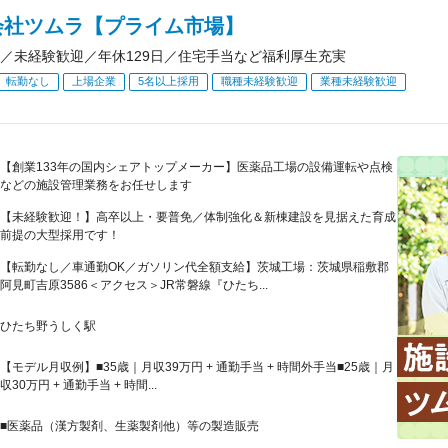
会社ツムラ【プライム市場】
／未経験歓迎／年休129日／住宅手当など福利厚生充実
転勤なし
上場企業
5名以上採用
職種未経験歓迎
業種未経験歓迎
【創業133年の国内シェアトップメーカー】医薬品工場の設備運転や点検
などの施設管理業務をお任せします
【未経験歓迎！】高卒以上・要普免／体制強化＆新棟建設を見据えた育成
前提の大型採用です！
【転勤なし／車通勤OK／ガソリン代全額支給】茨城工場：茨城県稲敷郡
阿見町吉原3586＜アクセス＞JR常磐線『ひたち...
ひたち野うしく駅
【モデル月収例】■35歳｜月収39万円 + 通勤手当 + 時間外手当■25歳｜月
収30万円 + 通勤手当 + 時間...
■医薬品（漢方製剤、生薬製剤他）等の製造販売