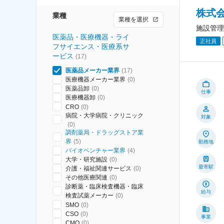
株式
業種
業種を選択
施設管理
医薬品・医療機器・ライ
正社員
フサイエンス・医療系サ
ービス
(
17
)
医薬品メーカー業界
(
17
)
医療機器メーカー業界
(
0
)
医薬品卸
(
0
)
仕事
医療機器卸
(
0
)
CRO
(
0
)
病院・大学病院・クリニック
対象
(
0
)
調剤薬局・ドラッグストア業
界
(
5
)
勤務地
バイオベンチャー業界
(
4
)
大学・研究施設
(
0
)
最寄駅
介護・福祉関連サービス
(
0
)
その他医療関連
(
0
)
診断薬・臨床検査機器・臨床
給与
検査試薬メーカー
(
0
)
SMO
(
0
)
CSO
(
0
)
事業
CMO
(
0
)