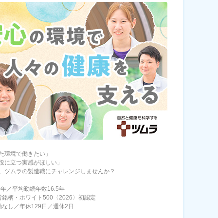
た環境で働きたい」
役に立つ実感がほしい」
、ツムラの製造職にチャレンジしませんか？
3年／平均勤続年数16.5年
営銘柄・ホワイト500〈2026〉初認定
勤なし／年休129日／週休2日