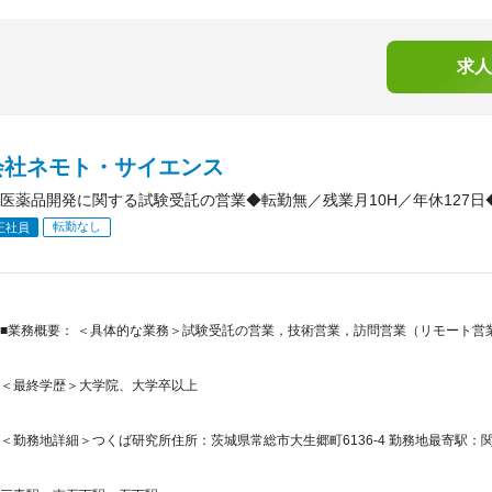
求人
会社ネモト・サイエンス
医薬品開発に関する試験受託の営業◆転勤無／残業月10H／年休127
転勤なし
正社員
■業務概要： ＜具体的な業務＞試験受託の営業，技術営業，訪問営業（リモート営
＜最終学歴＞大学院、大学卒以上
＜勤務地詳細＞つくば研究所住所：茨城県常総市大生郷町6136-4 勤務地最寄駅：関