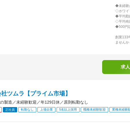
◆未経験
◇ホワイ
◆平均勤続
◇平均有
◆500
創業13
ませんか
求人
会社ツムラ【プライム市場】
の製造／未経験歓迎／年129日休／原則転勤なし
転勤なし
上場企業
5名以上採用
職種未経験歓迎
業種未経験
正社員