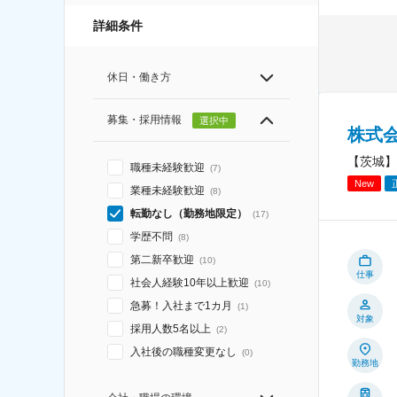
詳細条件
休日・働き方
募集・採用情報
選択中
株式
【茨城】
職種未経験歓迎
(
7
)
New
業種未経験歓迎
(
8
)
転勤なし（勤務地限定）
(
17
)
学歴不問
(
8
)
第二新卒歓迎
(
10
)
仕事
社会人経験10年以上歓迎
(
10
)
急募！入社まで1カ月
(
1
)
対象
採用人数5名以上
(
2
)
入社後の職種変更なし
(
0
)
勤務地