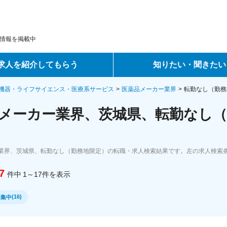
情報を掲載中
求人を紹介してもらう
知りたい・聞きたい
ントサービス
転職ノウハウ
機器・ライフサイエンス・医療系サービス
医薬品メーカー業界
転勤なし（勤務
メーカー業界、茨城県、転勤なし（
サービス
データで見る転職
ーエージェントサービス
コラム・インタビュー
業界、茨城県、転勤なし（勤務地限定）の転職・求人検索結果です。左の求人検索
転職Q&A
7
件中
1～17
件
を表示
(
16
)
募集中