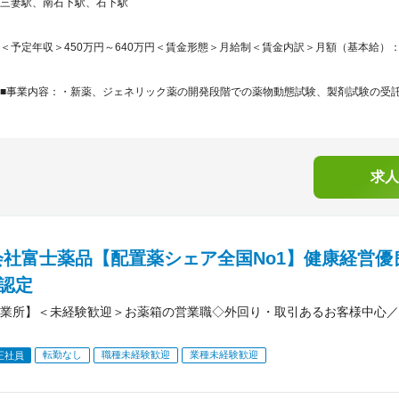
三妻駅、南石下駅、石下駅
＜予定年収＞450万円～640万円＜賃金形態＞月給制＜賃金内訳＞月額（基本給）：242,6
■事業内容：・新薬、ジェネリック薬の開発段階での薬物動態試験、製剤試験の受託業
求人
会社富士薬品【配置薬シェア全国No1】健康経営優
）認定
業所】＜未経験歓迎＞お薬箱の営業職◇外回り・取引あるお客様中心／
転勤なし
職種未経験歓迎
業種未経験歓迎
正社員