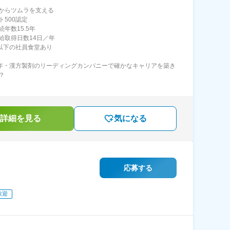
からツムラを支える
ト500認定
年数15.5年
給取得日数14日／年
円以下の社員食堂あり
3年・漢方製剤のリーディングカンパニーで確かなキャリアを築き
？
詳細を見る
気になる
応募する
歓迎