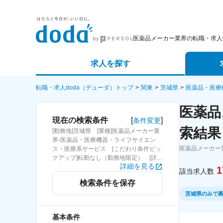
医薬品メーカー業界の転職・求人
求人を探す
詳細条件から探す
エージェ
転職・求人doda（デューダ）トップ
関東
茨城県
医薬品・医療
医薬品
新着求人から探す
スカウト
[
]
現在の検索条件
条件変更
索結果
[勤務地]茨城県 [業種]医薬品メーカー業
求人特集から探す
パートナ
界-医薬品・医療機器・ライフサイエン
医薬品メーカー
ス・医療系サービス [こだわり条件ピッ
クアップ]転勤なし（勤務地限定） [詳細
詳細を見る
条件](募集・採用情報)転勤なし（勤務地
1
該当求人数
限定）
検索条件を保存
茨城県のみで
基本条件