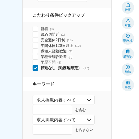
仕事
こだわり条件ピックアップ
対象
新着
(
3
)
締め切間近
(
1
)
完全週休2日制
(
10
)
勤務地
年間休日120日以上
(
12
)
職種未経験歓迎
(
7
)
業種未経験歓迎
最寄駅
(
8
)
学歴不問
(
8
)
転勤なし（勤務地限定）
(
17
)
給与
キーワード
事業
求人掲載内容すべて
を含む
求人掲載内容すべて
を含まない