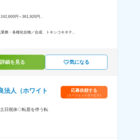
00円～361,920円...
務・各種化合物／合成、トキシコキネテ...
詳細を見る
気になる
良法人（ホワイト
応募依頼する
（エージェントサービス）
土日祝休◇転居を伴う転