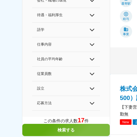
会社・職場の環境
最寄駅
待遇・福利厚生
給与
語学
事業
仕事内容
社員の平均年齢
従業員数
株式
設立
500
応募方法
【下妻営
勤無
17
この条件の求人数
件
New
検索する