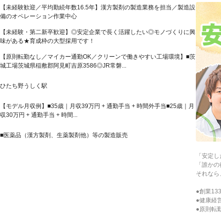
【未経験歓迎／平均勤続年数16.5年】漢方製剤の製造業務を担当／製造設
備のオペレーション作業中心
【未経験・第二新卒歓迎】◎安定企業で長く活躍したい◎モノづくりに興
味がある★育成枠の大型採用です！
【原則転勤なし／マイカー通勤OK／クリーンで働きやすい工場環境】■茨
城工場茨城県稲敷郡阿見町吉原3586◎JR常磐...
ひたち野うしく駅
【モデル月収例】■35歳｜月収39万円 + 通勤手当 + 時間外手当■25歳｜月
収30万円 + 通勤手当 + 時間...
■医薬品（漢方製剤、生薬製剤他）等の製造販売
「安定し
「誰かの
それなら
●創業13
●健康経
●原則転