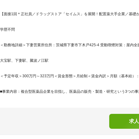
【面接1回＊正社員／ドラッグストア「セイムス」を展開！配置薬大手企業／基礎
学歴不問
＜勤務地詳細＞下妻営業所住所：茨城県下妻市下木戸425-4 受動喫煙対策：屋内
大宝駅、下妻駅、騰波ノ江駅
＜予定年収＞300万円～323万円＜賃金形態＞月給制＜賃金内訳＞月額（基本給）：210,0
■事業内容：複合型医薬品企業を目指し、医薬品の販売・製造・研究という3つの事業
求人