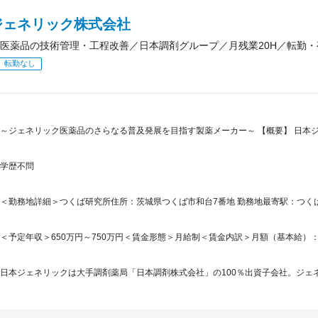
ジェネリック株式会社
医薬品の技術管理・工程改善／日本調剤グループ／月残業20H／転勤・
転勤なし
～ジェネリック医薬品のさらなる普及発展を目指す製薬メーカー～ 【概要】 日本
学歴不問
＜勤務地詳細＞つくば研究所住所：茨城県つくば市和台7番地 勤務地最寄駅：つくば
＜予定年収＞650万円～750万円＜賃金形態＞月給制＜賃金内訳＞月額（基本給）：320,0
日本ジェネリックは大手調剤薬局「日本調剤株式会社」の100％出資子会社。ジェネ