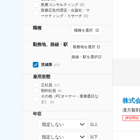
医療コンサルティング
(
0
)
医療広告代理店・出版社・マ
ーケティング・リサーチ
(
0
)
職種
職種を選択
勤務地、路線・駅
勤務地を選択
路線・駅を選択
茨城県
(
17
)
雇用形態
正社員
(
17
)
契約社員
(
0
)
その他（FCオーナー・業務委託な
株式
ど）
(
0
)
漢方製剤
年収
締切間近
指定しない
以上
指定しない
以下