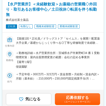
『さくら薬局の薬剤師』として、安心してキャリアをスタートい
・健康相談、新商品・サービスのご提案 など
定手当を含めた表記です。
【水戸営業所】＜未経験歓迎＞お薬箱の営業職◇外回
ただくための研修です。
り・取引あるお客様中心／土日祝休◇転居を伴う転勤
■【生涯学習講座】【薬局薬剤師総論】【疾患別ベーシック講座】
※一部、新たに配置薬を置いていただくお客様への訪問がありま
【疾患別アドバンス講座】等、薬局薬剤師・かかりつけ薬剤師に
無
す。
必要な知識を習得することができます。
└配置薬は無料でおけるので、お客様も抵抗なく置いてくれる製
株式会社富士薬品
品です。
正社員
転勤なし
職種未経験歓迎
業種未経験歓迎
■未経験の方も安心！充実した研修制度：
・入社直後～2週間 ： OJT形式で、薬の種類や成分など基礎知識
【面接1回＊正社員／ドラッグストア「セイムス」を展開！配置薬
を身につけます。
大手企業／基礎からじっくり学べる◎丁寧な研修制度で未経験の
・入社2週間～1カ月 ： 先輩社員に同行し、仕事の流れを学びま
仕事内容
方も安心／残業20h＊直行直帰可】
す。「会話のコツ」や「商品のご案内方法」といった実践的なス
キルを習得します。
＜勤務地詳細＞水戸営業所住所：茨城県水戸市東野町34 番 1 受動
■職務内容：
・入社1カ月以降 ： 慣れてきたら独り立ち。既存のお客様をメイ
喫煙対策：屋内全面禁煙変更の範囲：会社の定める事業所
担当エリアのお客様（個人宅や企業）へ訪問し、配置薬（お薬
勤務地
ンに訪問します。
【最寄り駅】
箱）や健康食品の提案をお任せします。
★困ったら先輩社員に相談しやすい雰囲気です！
偕楽園駅
※既に、取引のあるお客様先を訪問するスタイルです。
＜専門資格を取得できる＞
＜予定年収＞300万円～323万円＜賃金形態＞月給制＜賃金内訳＞
＜仕事の流れ＞
・入社後は、医薬品販売の専門知識を身につけるために、登録販
月額（基本給）：210,000円～230,000円固定残業手当/月：
配置薬や健康食品、サプリメントの使用頻度に合わせて、1～6ヵ
給与
売者資格を取得していただきます。（取得率90％以上）
35,796円～39,205円（固定残業時間22時間30分/月）超過した時
月に1回程度のペースでお客様宅を訪問
・資格取得にあたっては、無料で支援を行いますのでご安心くだ
間外労働の残業手当は追加支給＜月給＞245,796円～269,205円
※社用車（軽自動車）に乗って、1日あたり16～18軒程のお客様宅
さい。
（一律手当を含む）＜昇給有無＞有＜残業手当＞有＜給与補足＞※
へ訪問をします。
・資格取得後は、資格手当として給与にも反映されます。
年収は当社規定に基づき、年齢や経験に応じて決定します。・昇
応募依頼する
気になる
給：年1回（4月）＜モデル給与＞※入社3年目平均基本給＋各種手
（エージェントサービス）
・配置薬や健康食品の期限管理
■働き方：
当＋業績連動給→総支給月額344,141円※業績連動給：月の予算達