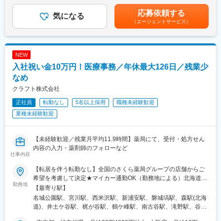
（一律手当を含む）＜昇給有無＞有＜残業手当＞有＜給与補足＞※
さい。
月に1回程度のペースでお客様宅を訪問
年収は当社規定に基づき、年齢や経験に応じて決定します。・昇
・資格取得後は、資格手当として給与にも反映されます。
応募依頼する
※社用車（軽自動車）に乗ってお客様宅へ訪問をします。（1件あ
気になる
給：年1回（4月）＜モデル給与＞※入社3年目平均基本給＋各種手
（エージェントサービス）
たり20～30分程度）
当＋業績連動給→総支給月額344,141円※業績連動給：月の予算達
■働き方：
・配置薬や健康食品の期限管理
成や売り上げに対して支払われます。賃金はあくまでも目安の金
・基本土日祝休み／年3回の大型連休あり
・使った分の配置薬を補充
額であり、選考を通じて上下する可能性があります。月給(月額)は
・残業20h以内
・使用したお薬代金の集金
固定手当を含めた表記です。
・スケジュールに合わせて直行直帰可
NEW
・健康相談、新商品・サービスのご提案 など
・転居を伴う転勤はありません
入社祝い金10万円！医療事務／年休最大126日／残業少
※一部、新たに配置薬を置いていただくお客様への訪問がありま
なめ
■やりがい：
す。
クラフト株式会社
・最近、健康のことで困っていることがないかなど、親身にお話
└配置薬は無料でおけるので、お客様も抵抗なく置いてくれる製
を聞くことで、お客様と信頼関係を築き、お客様の健康管理に貢
正社員
転勤なし
5名以上採用
職種未経験歓迎
品です。
献することができます。
業種未経験歓迎
・「この薬すごく効き目があって良かったよ。」「こないだのリ
■キャリアパス／評価体制
ンゴ酢美味しかった！ちょうどまた買おうと思ってたの。来てく
（1）キャリアパス
れてありがとう。」など、「ありがとう」という言葉が一番のや
・社員 → 主任 → 所長 → 課長 → 部長と着実にステップアップが
【未経験歓迎／残業月平均11.9時間】薬局にて、受付・処方せん
りがいです。
可能です。
内容の入力・薬剤師のフォローなど
仕事内容
・昇給1回／最短3年で営業所所長になった実績あり
変更の範囲：会社の定める業務
・年功序列ではなく、実績と姿勢を見て判断
【転居を伴う転勤なし】全国のさくら薬局グループの店舗からご
努力やプロセスもしっかり評価される制度があります。
希望を考慮して決定★マイカー通勤OK（勤務地による）北海道、
勤務地
山形県、福島県、茨城県、群馬県、埼玉県、千葉県、東京都、神
【最寄り駅】
（2）半期ごとの評価で、頑張りが収入に反映
奈川県、岐阜県、静岡県、愛知県、三重県、長野県、京都府、大
名城公園駅、宮川駅、西米沢駅、新浦安駅、磐城塙駅、森駅(北海
・評価は半年ごとに実施
阪府、兵庫県、島根県、香川県、福岡県、熊本県のいずれかの店
道)、井土ケ谷駅、梶が谷駅、鶴ケ峰駅、南古谷駅、滝野駅、谷町
・個人成績をもとに、業績連動給として毎月の給与に上乗せ
舗★勤務地については、「勤務地一覧」をご確認ください【本
九丁目駅、大和田駅(大阪府)、北巽駅、吹田駅(東海道本線)、岡町
最初は思うように数字が出なくても、続けていく中で評価が積み