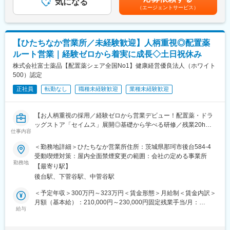
気になる
給：年1回（4月）＜モデル給与＞※入社3年目平均基本給＋各種手
（エージェントサービス）
・配置薬や健康食品の期限管理
■働き方：
当＋業績連動給→総支給月額344,141円※業績連動給：月の予算達
・使った分の配置薬を補充
・基本土日祝休み／年3回の大型連休あり
成や売り上げに対して支払われます賃金はあくまでも目安の金額
・使用したお薬代金の集金
・残業20h以内
であり、選考を通じて上下する可能性があります。月給(月額)は固
・健康相談、新商品・サービスのご提案 など
・スケジュールに合わせて直行直帰可
定手当を含めた表記です。
【ひたちなか営業所／未経験歓迎】人柄重視◎配置薬
・転居を伴う転勤はありません
ルート営業｜経験ゼロから着実に成長◇土日祝休み
※一部、新たに配置薬を置いていただくお客様への訪問がありま
す。
株式会社富士薬品【配置薬シェア全国No1】健康経営優良法人（ホワイト
■やりがい：
└配置薬は無料でおけるので、お客様も抵抗なく置いてくれる製
500）認定
・最近、健康のことで困っていることがないかなど、親身にお話
品です。
を聞くことで、お客様と信頼関係を築き、お客様の健康管理に貢
正社員
転勤なし
職種未経験歓迎
業種未経験歓迎
献することができます。
■未経験の方も安心！充実した研修制度：
・「この薬すごく効き目があって良かったよ。」「こないだのリ
・入社直後～2週間 ： OJT形式で、薬の種類や成分など基礎知識
ンゴ酢美味しかった！ちょうどまた買おうと思ってたの。来てく
【お人柄重視の採用／経験ゼロから営業デビュー！配置薬・ドラ
を身につけます。
れてありがとう。」など、「ありがとう」という言葉が一番のや
ッグストア「セイムス」展開◎基礎から学べる研修／残業20h以
・入社2週間～1カ月 ： 先輩社員に同行し、仕事の流れを学びま
仕事内容
りがいです。
内＊直行直帰可・基本土日祝休み／面接1回】
す。「会話のコツ」や「商品のご案内方法」といった実践的なス
＜勤務地詳細＞ひたちなか営業所住所：茨城県那珂市後台584-4
キルを習得します。
変更の範囲：会社の定める業務
■職務内容：
受動喫煙対策：屋内全面禁煙変更の範囲：会社の定める事業所
・入社1カ月以降 ： 慣れてきたら独り立ち。既存のお客様をメイ
既にお取引のある個人宅・法人のお客様を定期的に訪問し、配置
勤務地
ンに訪問します。
【最寄り駅】
薬（救急箱）と健康食品の点検・補充・健康相談を行う営業で
★困ったら先輩社員に相談しやすい雰囲気です！
後台駅、下菅谷駅、中菅谷駅
す。
「薬を売る」のではなく、「人として信頼される」営業であり、
＜予定年収＞300万円～323万円＜賃金形態＞月給制＜賃金内訳＞
＜専門資格を取得できる＞
お客様の体調や生活背景に寄り添い、感謝される仕事です。
月額（基本給）：210,000円～230,000円固定残業手当/月：
・入社後は、医薬品販売の専門知識を身につけるために、登録販
給与
35,796円～39,205円（固定残業時間22時間30分/月）超過した時
売者資格を取得していただきます。（取得率90％以上）
＜仕事の流れ＞
間外労働の残業手当は追加支給＜月給＞245,796円～269,205円
・資格取得にあたっては、無料で支援を行いますのでご安心くだ
配置薬や健康食品、サプリメントの使用頻度に合わせて、1～6ヵ