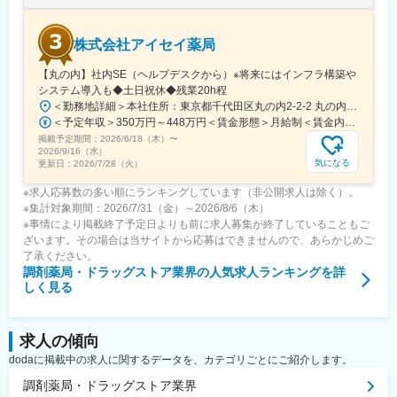
変更の範囲：会社の定める業務
株式会社アイセイ薬局
【丸の内】社内SE（ヘルプデスクから）※将来にはインフラ構築や
システム導入も◆土日祝休◆残業20h程
＜勤務地詳細＞本社住所：東京都千代田区丸の内2-2-2 丸の内三井ビルディング勤務地最寄駅：東京メトロ千代田線／二重橋前駅受動喫煙対策：屋内全面禁煙変更の範囲：会社の定める事業所
＜予定年収＞350万円～448万円＜賃金形態＞月給制＜賃金内訳＞月額（基本給）：218,750円～280,000円＜月給＞218,750円～280,000円＜昇給有無＞有＜残業手当＞有＜給与補足＞※前職、能力、年齢を考慮の上、決定■昇給：年1回■賞与：年2回※実績基本給×4か月賃金はあくまでも目安の金額であり、選考を通じて上下する可能性があります。月給(月額)は固定手当を含めた表記です。
掲載予定期間：
2026/6/18（木）
〜
2026/9/16（水）
気になる
更新日：
2026/7/28（火）
※求人応募数の多い順にランキングしています（非公開求人は除く）。
※集計対象期間：2026/7/31（金）～2026/8/6（木）
※事情により掲載終了予定日よりも前に求人募集が終了していることもご
ざいます。その場合は当サイトから応募はできませんので、あらかじめご
了承ください。
調剤薬局・ドラッグストア業界
の人気求人ランキングを詳
しく見る
求人の傾向
dodaに掲載中の求人に関するデータを、カテゴリごとにご紹介します。
調剤薬局・ドラッグストア業界