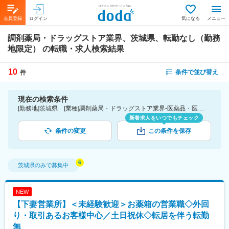
会員登録
ログイン
気になる
メニュー
調剤薬局・ドラッグストア業界、茨城県、転勤なし（勤務
地限定）
の転職・求人検索結果
10
条件で並び替え
件
現在の検索条件
[勤務地]茨城県 [業種]調剤薬局・ドラッグストア業界-医薬品・医療機器・ライフサイエンス・医療系サービス [こだわり条件ピックアップ]転勤なし（勤務地限定） [詳細条件](募集・採用情報)転勤なし（勤務地限定）
新着求人をいつでもチェック
条件の変更
この条件を保存
茨城県
のみで募集中
NEW
【下妻営業所】＜未経験歓迎＞お薬箱の営業職◇外回
り・取引あるお客様中心／土日祝休◇転居を伴う転勤
無