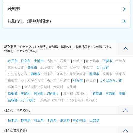
茨城県
転勤なし（勤務地限定）
調剤薬局・ドラッグストア業界、茨城県、転勤なし（勤務地限定）の転職・求人
情報をエリアで絞り込む
水戸市
日立市
土浦市
古河市
石岡市
結城市
龍ケ崎市
下妻市
常総市
常陸太田市
高萩市
北茨城市
笠間市
取手市
牛久市
つくば市
ひたちなか市
鹿嶋市
潮来市
守谷市
常陸大宮市
那珂市
筑西市
坂東市
稲敷市
かすみがうら市
桜川市
神栖市
行方市
鉾田市
つくばみらい市
小美玉市
東茨城郡（茨城町、大洗町、城里町）
稲敷郡（美浦村、阿見町、河内町）
那珂郡（東海村）
猿島郡（五霞町、境町）
結城郡（八千代町）
久慈郡（大子町）
北相馬郡（利根町）
ほかのエリアで探す
栃木県
群馬県
埼玉県
千葉県
東京都
神奈川県
山梨県
ほかの業種で探す