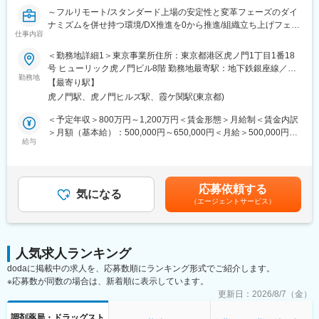
広く在籍しております。
～フルリモート/スタンダード上場の安定性と変革フェーズのダイ
ナミズムを併せ持つ環境/DX推進を0から推進/組織立ち上げフェー
■キャリアパス：
仕事内容
ズにジョイン～
経験やスキルなどによりますが、マネジメント業務へとステップ
■概要
＜勤務地詳細1＞東京事業所住所：東京都港区虎ノ門1丁目1番18
アップや、スペシャリストとして業務を極めていっていただくこ
メディカルシステムネットワークでは、顧客データ・顧客接点・
号 ヒューリック虎ノ門ビル8階 勤務地最寄駅：地下鉄銀座線／虎
とも可能です。
データ活用を統合する「共通基盤システム」を構築するため、開
勤務地
ノ門駅受動喫煙対策：屋内全面禁煙＜勤務地詳細2＞全国（ご自宅
【最寄り駅】
発チームを新規に立ち上げました。
からのフルリモート中心）住所：支社・支店／全国各地 受動喫煙
■魅力：
虎ノ門駅、虎ノ門ヒルズ駅、霞ケ関駅(東京都)
グループ内には多様な事業（薬局、物流、医薬品製造販売、薬局
対策：敷地内全面禁煙変更の範囲：会社の定める事業所（リモー
業務に関係する技術書籍の購入や研修参加費などは会社が費用負
DX）が存在していますが、それぞれの顧客データや接点が最適化
トワーク含む）
＜予定年収＞800万円～1,200万円＜賃金形態＞月給制＜賃金内訳
担する等、エンジニアの就業環境をサポートする体制が整ってい
しきれていない課題があります。これらを統合し、ポータルサイ
＞月額（基本給）：500,000円～650,000円＜月給＞500,000円～
ます。
ト、データ連携基盤、SFA/CRMを一気通貫で繋ぎ、単一のインタ
給与
650,000円＜昇給有無＞有＜残業手当＞有＜給与補足＞※残業代は
ーフェースで全業務を完結できる「統合プラットフォーム」の実
別途支給します。※上位の等級の場合は残業代は支給されませんが
■当社の特徴：
現を目指しします。
役職手当が支給されます。※給与詳細は前職給与を参照の上、相談
当社は医薬品ネットワーク事業・調剤薬局事業・賃貸設備関連事
この巨大構想を、AWSを中心としたモダンなアーキテクチャで形
し決定致します。※賞与：年2回支給（合計3か月分支給）賃金は
業・給食事業・訪問介護事業等、地域の「医・食・住」のインフ
応募依頼する
にし、技術選定から実装を泥臭く、かつ戦略的に主導いただける
気になる
あくまでも目安の金額であり、選考を通じて上下する可能性があ
ラとして
（エージェントサービス）
テックリードを募集します。ゆくゆくは開発リーダー・開発部長
ります。月給(月額)は固定手当を含めた表記です。
地域住民の健康を支えるトータルサービス事業を展開していま
としてご活躍いただくことを期待しています。
す。地域に根差した医療サービスの提供を目指し、医薬連携によ
る細やかな
■業務内容
医療・サービスの提供を行っております。
人気求人ランキング
・AWSベースの新規システム、データ連携基盤の設計・構築
調剤薬局事業では全国472店舗を展開、医薬品ネットワーク加盟
dodaに掲載中の求人を、応募数順にランキング形式でご紹介します。
・Salesforceを軸とした顧客データ管理の設計・意思決定
件数は47都道府県で約11,678件（2025年11月末）を全国各地で
※応募数が同数の場合は、新着順に表示しています。
・マイクロサービス/モジュラーモノリスなどのアーキテクチャ選
事業を展開しています。
定
更新日：
2026/8/7（金）
・難しい業務要件の整理・仕様策定・データモデル設計
■就業環境：
調剤薬局・ドラッグスト