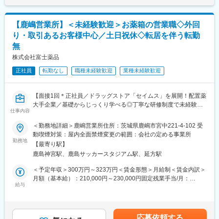
・使った分の配置薬を補充
・基本土日祝休み／年3回の大型連休あり
成や売り上げに対して支払われます賃金はあくまでも目安の金額
・使用したお薬代金の集金
・残業20h以内
であり、選考を通じて上下する可能性があります。月給(月額)は固
・健康相談、新商品・サービスのご提案 など
・スケジュールに合わせて直行直帰可
定手当を含めた表記です。
【鹿嶋営業所】＜未経験歓迎＞お薬箱の営業職◇外回
・転居を伴う転勤はありません
り・取引あるお客様中心／土日祝休◇転居を伴う転勤
※一部、新たに配置薬を置いていただくお客様への訪問がありま
無
す。
■やりがい：
└配置薬は無料でおけるので、お客様も抵抗なく置いてくれる製
・最近、健康のことで困っていることがないかなど、親身にお話
株式会社富士薬品
品です。
を聞くことで、お客様と信頼関係を築き、お客様の健康管理に貢
正社員
転勤なし
職種未経験歓迎
業種未経験歓迎
献することができます。
■未経験の方も安心！充実した研修制度：
・「この薬すごく効き目があって良かったよ。」「こないだのリ
・入社直後～2週間 ： OJT形式で、薬の種類や成分など基礎知識
ンゴ酢美味しかった！ちょうどまた買おうと思ってたの。来てく
【面接1回＊正社員／ドラッグストア「セイムス」を展開！配置薬
を身につけます。
れてありがとう。」など、「ありがとう」という言葉が一番のや
大手企業／基礎からじっくり学べる◎丁寧な研修制度で未経験の
・入社2週間～1カ月 ： 先輩社員に同行し、仕事の流れを学びま
りがいです。
仕事内容
方も安心／残業20h＊直行直帰可】
す。「会話のコツ」や「商品のご案内方法」といった実践的なス
キルを習得します。
＜勤務地詳細＞鹿嶋営業所住所：茨城県鹿嶋市宮中221-4-102 受
変更の範囲：会社の定める業務
■職務内容：
・入社1カ月以降 ： 慣れてきたら独り立ち。既存のお客様をメイ
動喫煙対策：屋内全面禁煙変更の範囲：会社の定める事業所
担当エリアのお客様（個人宅や企業）へ訪問し、配置薬（お薬
勤務地
ンに訪問します。
【最寄り駅】
箱）や健康食品の提案をお任せします。
★困ったら先輩社員に相談しやすい雰囲気です！
鹿島神宮駅、鹿島サッカースタジアム駅、延方駅
※既に、取引のあるお客様先を訪問するスタイルです。
＜専門資格を取得できる＞
＜予定年収＞300万円～323万円＜賃金形態＞月給制＜賃金内訳＞
＜仕事の流れ＞
・入社後は、医薬品販売の専門知識を身につけるために、登録販
月額（基本給）：210,000円～230,000円固定残業手当/月：
配置薬や健康食品、サプリメントの使用頻度に合わせて、1～6ヵ
給与
売者資格を取得していただきます。（取得率90％以上）
35,796円～39,205円（固定残業時間22時間30分/月）超過した時
月に1回程度のペースでお客様宅を訪問
・資格取得にあたっては、無料で支援を行いますのでご安心くだ
間外労働の残業手当は追加支給＜月給＞245,796円～269,205円
※社用車（軽自動車）に乗って、1日あたり16～18軒程のお客様宅
さい。
（一律手当を含む）＜昇給有無＞有＜残業手当＞有＜給与補足＞※
へ訪問をします。
・資格取得後は、資格手当として給与にも反映されます。
年収は当社規定に基づき、年齢や経験に応じて決定します。・昇
応募依頼する