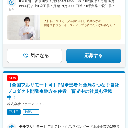
社】東京都千代田区大手町一丁目3番1号 JAビル6階※受動喫煙対
■東京都・神奈川県：月給20万4800円以上■大阪府：月給19万
駅、住之江公園駅、古市駅(大阪府)、花園町駅、堺東駅、長原駅
上がる仕組みになっています。
策：あり
6800円以上■埼玉県：月給19万2000円以上■千葉県・愛知県：月
(大阪府)、弥刀駅、南栗橋駅、北見駅、鴫野駅、中目黒駅、高輪台
給与
給19万400円以上■京都府：月給18万8800円以上■兵庫県：月給
駅、西馬込駅、春日部駅、大袋駅、荻窪駅、馬込沢駅、三国駅(大
■研修制度：
18万7200円以上■静岡県：月給18万4000円以上■三重県：月給18
阪府)、今羽駅、水俣駅、公津の杜駅、新検見川駅、平沼橋駅、小
・入社直後～2週間 ： OJT形式で、薬の種類や成分など基礎知識
万2400円以上■茨城県・北海道：月給18万800円以上■群馬県・岐
入社祝い金10万円／年休126日／残業少なめ
川町駅(埼玉県)、弘明寺駅(京急線)、藤が丘駅(神奈川県)、黒岩
を身につけます。
働きやすさも、キャリアアップも諦めたくないあなたに
阜県・長野県：月給17万9200円以上■福岡県：月給17万7600円以
駅、小田急相模原駅、あざみ野駅、東林間駅、菅野駅、海神駅、
・入社2週間～1カ月 ： 先輩社員に同行し、仕事の流れを学びま
上■山形県・福島県・島根県・香川県・熊本県：月給17万4400円
高根木戸駅、白井駅、滝不動駅、笹塚駅、兵庫駅、生田駅(神奈川
す。「会話のコツ」や「商品のご案内方法」といった実践的なス
以上※月給額は地域により異なります
県)、新居町駅、美濃松山駅、鵜方駅、細畑駅、柳瀬川駅、南浦和
キルを習得します。
駅、袋井駅、阪東橋駅、上永谷駅、反町駅、高座渋谷駅、松橋
・入社1カ月以降 ： 慣れてきたら独り立ち。既存のお客様をメイ
駅、小林駅(兵庫県)、河堀口駅、北戸田駅、太田駅(群馬県)、一ノ
ンに訪問します。
割駅、東海大学前駅、池上駅、西八王子駅、目黒駅、柏木町駅、
気になる
応募する
久地駅、宿河原駅、湯河原駅、善行駅、駒込駅、みらい平駅、西
＜専門資格を取得できる＞
鉄平尾駅、中板橋駅、御成門駅、青梅街道駅、御茶ノ水駅、東久
・入社後は、医薬品販売の専門知識を身につけるために、登録販
留米駅、東北沢駅、東浦和駅、鉄道博物館駅、越谷レイクタウン
売者資格を取得していただきます。社内の合格率は90％となって
駅、蒲生駅、中浦和駅、さいたま新都心駅、茗荷谷駅、中山観音
おり、研修を含めて会社が全面的にサポートします。
NEW
駅、逆瀬川駅、売布神社駅、香西駅、朝霧駅、こううん、ハーバ
・資格取得後は、資格手当として給与にも反映されます。
ーランド駅、加太駅(和歌山県)、魚住駅、荒島駅、三鷹駅、西富士
【全国フルリモート可】PM◆患者と薬局をつなぐ自社
宮駅、三ノ宮駅、厚岸駅、豊科駅、野田市駅、東武動物公園駅、
プロダクト開発◆地方在住者・育児中の社員も活躍
変更の範囲：会社の定める業務
村上駅(千葉県)、青葉台駅、浦安駅(千葉県)、旗の台駅、戸越駅、
中！
町田駅、虎ノ門ヒルズ駅、池袋駅、早稲田駅(東京メトロ)、花小金
株式会社ファーマシフト
井駅、江田駅(神奈川県)、小平駅、根津駅、千歳烏山駅、荏原中延
駅、田丸駅、大網駅、福島駅(大阪環状線)、五稜郭駅、羽前大山
正社員
転勤なし
駅、祖師ケ谷大蔵駅、黒川駅(愛知県)、富良野駅、武佐駅(北海
道)、西大井駅、幡ケ谷駅、土浦駅、つくば駅、信濃吉田駅、岩村
田駅、新鉾田駅、港南台駅、戸塚駅、西九条駅、上新庄駅、江坂
◆◆フルリモート/フルフレックス/スタンダード上場企業の100％