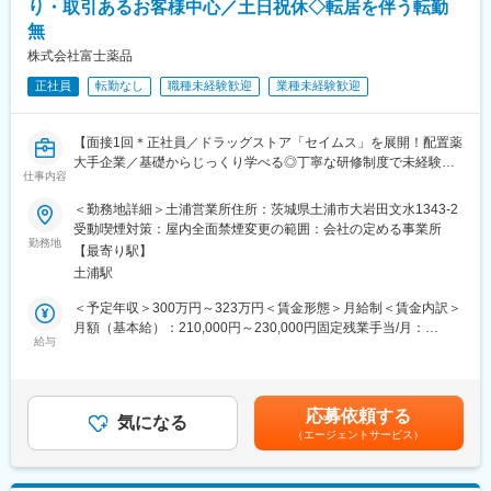
《業界トップクラスの認定薬局数と盤石化を図る組織体制》
り・取引あるお客様中心／土日祝休◇転居を伴う転勤
・残業20h以内
■がん診療連携拠点病院等との密な連携を行いつつ、より高度な薬
無
・スケジュールに合わせて直行直帰可
学管理や、高い専門性が求められる特殊な調剤に対応できる専門
・転居を伴う転勤はありません
株式会社富士薬品
医療機関連携薬局も取得しています。
■本社から業界動向などの情報が常に発信されており、患者様や医
正社員
転勤なし
職種未経験歓迎
業種未経験歓迎
■やりがい：
療機関と信頼関係を築きやすい体制があるのも、 認定薬局が増え
・最近、健康のことで困っていることがないかなど、親身にお話
ている理由の1つです。
を聞くことで、お客様と信頼関係を築き、お客様の健康管理に貢
【面接1回＊正社員／ドラッグストア「セイムス」を展開！配置薬
献することができます。
【豊富なキャリアパス】
大手企業／基礎からじっくり学べる◎丁寧な研修制度で未経験の
・「この薬すごく効き目があって良かったよ。」「こないだのリ
仕事内容
■薬剤師→管理薬剤師→エリアマネージャーを目指せます。個々人
方も安心／残業20h＊直行直帰可】
ンゴ酢美味しかった！ちょうどまた買おうと思ってたの。来てく
の能力によりますが、2～3年でキャリアアップが可能です。ま
れてありがとう。」など、「ありがとう」という言葉が一番のや
＜勤務地詳細＞土浦営業所住所：茨城県土浦市大岩田文水1343-2
た、管理薬剤師になると月2.5万円の昇給が行われます。
■職務内容：
りがいです。
受動喫煙対策：屋内全面禁煙変更の範囲：会社の定める事業所
■ご希望によっては、薬剤師専任・マネジメントとしてのキャリア
担当エリアのお客様（個人宅や企業）へ訪問し、配置薬（お薬
勤務地
【最寄り駅】
だけではなく、採用担当／研修担当／本社勤務へのキャリアチェ
箱）や健康食品の提案をお任せします。
変更の範囲：会社の定める業務
土浦駅
ンジも可能です。
※既に、取引のあるお客様先を訪問するスタイルです。
＜予定年収＞300万円～323万円＜賃金形態＞月給制＜賃金内訳＞
【女性にも安心していただける就業環境】
＜仕事の流れ＞
月額（基本給）：210,000円～230,000円固定残業手当/月：
■産育休取得・取得率100％
配置薬や健康食品、サプリメントの使用頻度に合わせて、1～6ヵ
給与
35,796円～39,205円（固定残業時間22時間30分/月）超過した時
■時短勤務可能（復職後のみ／週30時間勤務）
月に1回程度のペースでお客様宅を訪問
間外労働の残業手当は追加支給＜月給＞245,796円～269,205円
■平均残業時間 月11.9時間
※社用車（軽自動車）に乗ってお客様宅へ訪問をします。（1件あ
（一律手当を含む）＜昇給有無＞有＜残業手当＞有＜給与補足＞※
■年休126日相当（126日×8時間＝1,008時間）
たり20～30分程度）
年収は当社規定に基づき、年齢や経験に応じて決定します。・昇
応募依頼する
気になる
給：年1回（4月）＜モデル給与＞※入社3年目平均基本給＋各種手
（エージェントサービス）
【未経験でも安心な研修制度】
・配置薬や健康食品の期限管理
当＋業績連動給→総支給月額344,141円※業績連動給：月の予算達
■中途入社ならではの悩みを解消し、さくら薬局グループのビジョ
・使った分の配置薬を補充
成や売り上げに対して支払われます賃金はあくまでも目安の金額
ンや社内規定などをご案内。同期入社の方との繋がりを踏まえ、
・使用したお薬代金の集金
であり、選考を通じて上下する可能性があります。月給(月額)は固