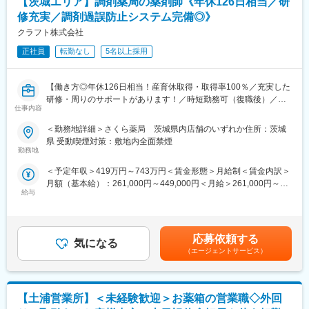
【茨城エリア】調剤薬局の薬剤師《年休126日相当／研
修充実／調剤過誤防止システム完備◎》
※一部、新たに配置薬を置いていただくお客様への訪問がありま
す。
クラフト株式会社
└配置薬は無料でおけるので、お客様も抵抗なく置いてくれる製
正社員
転勤なし
5名以上採用
品です。
■未経験の方も安心！充実した研修制度：
【働き方◎年休126日相当！産育休取得・取得率100％／充実した
・入社直後～2週間 ： OJT形式で、薬の種類や成分など基礎知識
研修・周りのサポートがあります！／時短勤務可（復職後）／全
を身につけます。
仕事内容
国820店舗あるさくら薬局グループ】
・入社2週間～1カ月 ： 先輩社員に同行し、仕事の流れを学びま
＜勤務地詳細＞さくら薬局 茨城県内店舗のいずれか住所：茨城
す。「会話のコツ」や「商品のご案内方法」といった実践的なス
【職務概要】
県 受動喫煙対策：敷地内全面禁煙
キルを習得します。
さくら薬局を全国に820店舗ほど展開している当社にて、各店舗
勤務地
・入社1カ月以降 ： 慣れてきたら独り立ち。既存のお客様をメイ
の調剤薬局内で薬剤師業務（調剤業務、服薬指導、薬歴管理等）
ンに訪問します。
＜予定年収＞419万円～743万円＜賃金形態＞月給制＜賃金内訳＞
をお任せします。
★困ったら先輩社員に相談しやすい雰囲気です！
月額（基本給）：261,000円～449,000円＜月給＞261,000円～
給与
449,000円＜昇給有無＞有＜残業手当＞有＜給与補足＞■昇給：年
【さくら薬局で働く薬剤師の魅力】
＜専門資格を取得できる＞
1回■賞与：年2回(7月、12月)※年4.6ヶ月(人事評価による標準値)
《薬剤師を守る独自システム》
・入社後は、医薬品販売の専門知識を身につけるために、登録販
賃金はあくまでも目安の金額であり、選考を通じて上下する可能
■業務をサポートするために様々なシステムを独自開発していま
売者資格を取得していただきます。（取得率90％以上）
性があります。月給(月額)は固定手当を含めた表記です。
す。その一つが約20年前から導入され、進化を続けている調剤シ
応募依頼する
・資格取得にあたっては、無料で支援を行いますのでご安心くだ
気になる
ステム「SPITS」。
（エージェントサービス）
さい。
■処方箋受付から一連の調剤業務を連動させ、業務効率化を図るほ
・資格取得後は、資格手当として給与にも反映されます。
か、調剤過誤防止機能を高め、患者様と働くスタッフを守ってい
ます。
■働き方：
【土浦営業所】＜未経験歓迎＞お薬箱の営業職◇外回
・基本土日祝休み／年3回の大型連休あり