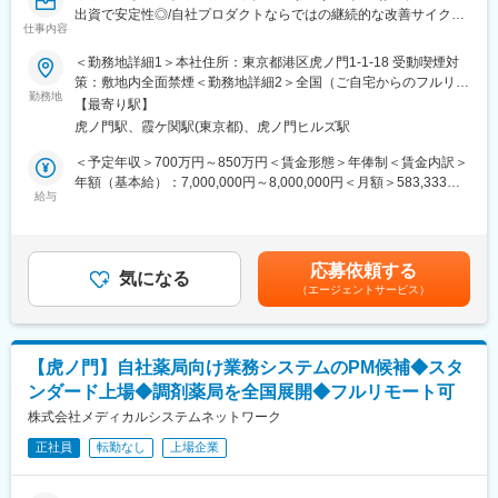
駅、尾崎駅、天神橋筋六丁目駅、東水戸駅、日立駅、南中郷駅、
出資で安定性◎/自社プロダクトならではの継続的な改善サイクル
仕事内容
神楽坂駅、大泉学園駅、大森海岸駅、八王子みなみ野駅、戸越公
に携われる/クラウド環境でのアジャイル開発◆◆
園駅、一之江駅、西浦和駅、郡山富田駅、新木駅(千葉県)、甲子園
■概要 ～地方在住者・育児中の社員も活躍中！～
＜勤務地詳細1＞本社住所：東京都港区虎ノ門1-1-18 受動喫煙対
駅、みつわ台駅、川口元郷駅、塚田駅、相模大野駅、近鉄郡山
ファーマシフトでは、LINEを活用した「つながる薬局」を中心
策：敷地内全面禁煙＜勤務地詳細2＞全国（ご自宅からのフルリモ
駅、大和駅(神奈川県)、八街駅、豊中駅、和泉府中駅、東金駅、林
に、患者と薬局をつなぐ医療プラットフォームの開発・運営を行
勤務地
ート中心）住所：東京都 受動喫煙対策：敷地内全面禁煙変更の範
【最寄り駅】
崎松江海岸駅、学研奈良登美ケ丘駅、東我孫子駅、たまプラーザ
っています。
囲：会社の定める事業所（リモートワーク含む）
虎ノ門駅、霞ケ関駅(東京都)、虎ノ門ヒルズ駅
駅、南流山駅、堀切菖蒲園駅、淀駅、石田駅(京都府)、東海学園前
本ポジションでは、開発現場に近い立場で、プロジェクトを着実
駅、人吉温泉駅、青山駅(岩手県)、藤崎宮前駅、中野島駅、初富
に前へ進めるミドルPMとしての役割を期待しています。
＜予定年収＞700万円～850万円＜賃金形態＞年俸制＜賃金内訳＞
駅、津久野駅、小手指駅、上尾駅、桶川駅、下妻駅、赤塚駅、西
親会社 メディカルシステムネットワークでは、「なの花薬局」チ
年額（基本給）：7,000,000円～8,000,000円＜月額＞583,333円
宮北口駅、清水駅(愛知県)、蒔田駅、武蔵溝ノ口駅、大阪上本町
ェーンを運営しており、利用者の声がダイレクトに感じられる環
給与
～666,666円（12分割）＜昇給有無＞有＜残業手当＞有＜給与補
駅、吹田駅(阪急線)、萩ノ茶屋駅、大阪城公園駅、代官山駅、五反
境です。
足＞※給与詳細は前職給与を参照の上、相談し決定致します。賃金
田駅、東三国駅、横浜駅、高根公団駅、代田橋駅、大開駅、吉野
はあくまでも目安の金額であり、選考を通じて上下する可能性が
町駅、神奈川駅、美章園駅、深堀町駅、西ケ原駅、萩山駅、新御
■事業概要
あります。月給(月額)は固定手当を含めた表記です。
応募依頼する
茶ノ水駅、池ノ上駅、護国寺駅、神戸駅(兵庫県)、富士宮駅、三宮
「すべての人が健康を自ら選択できる社会」の実現を目指し、患
気になる
駅(神戸新交通)、東葉勝田台駅、荏原町駅、下神明駅、虎ノ門駅、
（エージェントサービス）
者と薬局のコミュニケーションを支援するデジタル医療プラット
早稲田駅(都電荒川線)、東大前駅、中延駅、野田駅(阪神線)、相川
フォームを展開。
駅、豊津駅(大阪府)、中崎町駅、牛込神楽坂駅、大森駅(東京都)、
主力サービス「つながる薬局」は、LINEを活用し、処方箋送信・
芦花公園駅、東宮原駅、鳴尾・武庫川女子大前駅、郡山駅(奈良
服薬フォロー・オンライン服薬指導など、薬局と患者の接点をよ
【虎ノ門】自社薬局向け業務システムのPM候補◆スタ
県)、鰭ケ崎駅、人吉駅、通町筋駅、鎌ケ谷駅、東大手駅、溝の口
り便利にするためのサービスです。2026年6月現在、友だち登録
ンダード上場◆調剤薬局を全国展開◆フルリモート可
駅、四天王寺前夕陽ケ丘駅、今池駅(大阪府)、黄金町駅、東神奈川
者数は220万人を突破。より多くの患者・薬局に利用されるサー
駅、杉並町駅、上中里駅、神谷町駅、新小平駅、小川町駅(東京
ビスへと成長を続けています。
株式会社メディカルシステムネットワーク
都)、代々木上原駅、高速神戸駅、三宮駅(神戸市営)、勝田台駅、
正社員
転勤なし
上場企業
戸越銀座駅、国会議事堂前駅、新福島駅、江戸川橋駅、久寿川
■業務内容
駅、熊本城・市役所前駅
・PdM、エンジニア、QA、セールス、CSなど関係者との調整
・PdMが整理した企画・仕様・優先度を踏まえた開発進行計画へ