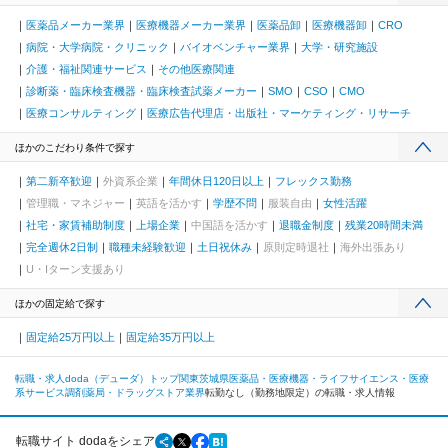
医薬品メーカー業界
医療機器メーカー業界
医薬品卸
医療機器卸
CRO
病院・大学病院・クリニック
バイオベンチャー業界
大学・研究施設
介護・福祉関連サービス
その他医療関連
診断薬・臨床検査機器・臨床検査試薬メーカー
SMO
CSO
CMO
医療コンサルティング
医療広告代理店・出版社・マーケティング・リサーチ
ほかのこだわり条件で探す
第二新卒歓迎
外資系企業
年間休日120日以上
フレックス勤務
管理職・マネジャー
英語を活かす
学歴不問
服装自由
女性活躍
社宅・家賃補助制度
上場企業
中国語を活かす
退職金制度
残業20時間未満
完全週休2日制
職種未経験歓迎
土日祝休み
原則定時退社
海外出張あり
U・Iターン支援あり
ほかの固定給で探す
固定給25万円以上
固定給35万円以上
転職・求人doda（デューダ）トップ
関東
茨城県
医薬品・医療機器・ライフサイエンス・医療
系サービス
調剤薬局・ドラッグストア業界
転勤なし（勤務地限定）の転職・求人情報
転職サイト dodaをシェア