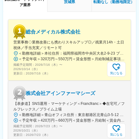
・ベンダーコントロール、開発プロセス（CI/CD, IaC）の改善
茨城県
転勤なし（勤務地限定）
残業は月平均15時間程度なので、ワークライフバランスを重視す
ア業界
・バックエンド/フロントエンドの実装（自ら手を動かす実装含
ることができます。
む）
リモートワークも業務に応じて可能ですので、効率のいい働き方
も実現可能です。
■技術環境
産休・育休取得後の復帰率も約98％など、高い定着率が特徴で、
Backend: Python
長期的な就業が可能です。
総合メディカル株式会社
Frontend: React (SPA)
Infrastructure: AWS
営業事務◇業務改善にも携わりスキルアップ◎／残業月14h・土日
変更の範囲：会社の定める業務
Tools: Salesforce
祝休／手当充実／リモート可
Data：DWH/BI（Radshift/Quicksight)
＜勤務地詳細＞本社住所：福岡県福岡市中央区大名2-9-23 プリオ福岡ビル勤務地最寄駅：地下鉄空港線／天神駅受動喫煙対策：屋内全面禁煙変更の範囲：会社の定める事業所
＜予定年収＞320万円～550万円＜賃金形態＞月給制補足事項なし＜賃金内訳＞月額（基本給）：200,000円～246,000円その他固定手当/月：20,000円～110,000円＜月給＞220,000円～356,000円＜昇給有無＞有＜残業手当＞有＜給与補足＞※実際の年収は面談・面接後に経歴や能力に応じて決定します※求人票の想定年収に当てはまらないケースも発生する可能性があります賞与年2回（2025年度実績4.4ヶ月）、昇給年1回住宅補助手当、家族手当、残業手当、休日出勤手当など賃金はあくまでも目安の金額であり、選考を通じて上下する可能性があります。月給(月額)は固定手当を含めた表記です。
■所属組織
掲載予定期間：
2026/7/16（木）
〜
2025年7月に発足したDX推進部には3名が在籍。（部長1名、PM2
2026/10/14（水）
名/40代）PMと横並びの立場で開発リードいただきたいと考えて
気になる
更新日：
2026/7/16（木）
います。
今後は組織拡大を進め、様々なプロジェクトを推進予定。0→1フ
ェーズでのDX推進や組織立ち上げに興味をお持ちの方をお待ちし
株式会社アインファーマシーズ
ています。
【表参道】SNS運用・マーケティング＜Francfranc＞◆在宅可／フ
■働きやすい環境
ルフレックス／プライム上場
フルリモート可能。関東近郊・札幌市内にお住まいの場合、対面
＜勤務地詳細＞青山オフィス住所：東京都港区北青山3-5-12 青山クリスタルビルB1勤務地最寄駅：各線／表参道駅受動喫煙対策：屋内全面禁煙変更の範囲：会社の定める事業所
コミュニケーションが必要な場合や参画初期で出社頂く可能性が
＜予定年収＞420万円～660万円＜賃金形態＞月給制＜賃金内訳＞月額（基本給）：260,000円～340,000円＜月給＞260,000円～340,000円＜昇給有無＞有＜残業手当＞有＜給与補足＞※上記年収には標準業績時の賞与および月20時間分の残業手当を含む賃金はあくまでも目安の金額であり、選考を通じて上下する可能性があります。月給(月額)は固定手当を含めた表記です。
あります。子育てと両立して活躍している社員もおり、柔軟な働
掲載予定期間：
2026/7/23（木）
〜
き方が可能です。
2026/10/21（水）
気になる
更新日：
2026/7/23（木）