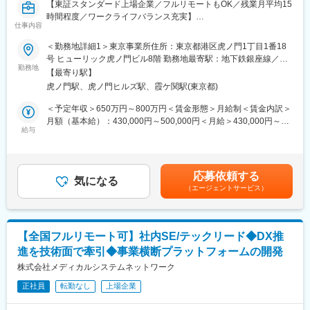
【東証スタンダード上場企業／フルリモートもOK／残業月平均15
の落とし込み
時間程度／ワークライフバランス充実】
・進行管理、スケジュール管理、マイルストーン管理
仕事内容
・リリースに向けた関係者調整、情報整理
■業務概要：
＜勤務地詳細1＞東京事業所住所：東京都港区虎ノ門1丁目1番18
・障害、不具合、仕様確認等に関する関係者調整
「なの花薬局」チェーンの運営・同社グループや加盟登録してい
号 ヒューリック虎ノ門ビル8階 勤務地最寄駅：地下鉄銀座線／虎
・開発プロセス、チケット管理、リリース運用等の継続的な改善
る一般保険薬局等の医療機関に対し、医薬品調達から薬剤師研修
勤務地
ノ門駅受動喫煙対策：屋内全面禁煙＜勤務地詳細2＞全国（ご自宅
【最寄り駅】
までの保険薬局運営支援サービスを提供する当社で、プロジェク
からのフルリモート中心）住所：支社・支店／全国各地 受動喫煙
■開発体制
虎ノ門駅、虎ノ門ヒルズ駅、霞ケ関駅(東京都)
トマネージャー業務をお任せします。
対策：敷地内全面禁煙変更の範囲：会社の定める事業所（リモー
PM、PdM、テックリード、エンジニア、QA、デザイナー等、計
トワーク含む）
＜予定年収＞650万円～800万円＜賃金形態＞月給制＜賃金内訳＞
14名（協力会社含む）の開発チームです。内製化を進めており、
＜具体的に＞
月額（基本給）：430,000円～500,000円＜月給＞430,000円～
アジャイルで開発を進めています。
システムの開発、業務システム導入、薬局業務で利用するシステ
給与
500,000円＜昇給有無＞有＜残業手当＞有＜給与補足＞※残業代は
ムの企画開発運用等のプロジェクトマネージャをお任せします。
別途支給します。給与詳細は前職給与を参照の上、相談し決定致
■働きやすい環境
します。■賞与：年2回支給（合計3か月分支給）賃金はあくまで
◎フルリモート可能。居住地を問わず全国から勤務できます。
業務事例：
も目安の金額であり、選考を通じて上下する可能性があります。
◎フルフレックスのため、業務状況やチームとの連携を踏まえつ
応募依頼する
直営店約450店舗の管理運用システム
気になる
月給(月額)は固定手当を含めた表記です。
つ柔軟に働くことが可能。
（エージェントサービス）
医薬品ネットワーク加盟店(約10,000店舗)のシステム運用・開発
◎Slack、Notion、GitHub、Google Workspace等を活用。リモー
業務、基幹システムの刷新など
トでの情報共有・プロジェクト推進を実施。
提案、コスト見積もり、要件定義～運用まで経験やスキルに応じ
変更の範囲：会社の定める業務
【全国フルリモート可】社内SE/テックリード◆DX推
て業務をお任せしていきます。
進を技術面で牽引◆事業横断プラットフォームの開発
さらなるマネジメント業務や、PMのスペシャリストとして業務を
極めて頂くことも可能です。
株式会社メディカルシステムネットワーク
正社員
転勤なし
上場企業
■組織構成：
システム本部は59名で構成されており、年齢も20代～50代まで幅