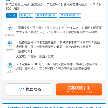
株式会社富士薬品【配置薬シェア全国No1】健康経営優良法人（ホワイト
500）認定
正社員
転勤なし
職種未経験歓迎
業種未経験歓迎
【面接1回＊正社員／ドラッグストア「セイムス」を展開！配置薬
大手企業／基礎からじっくり学べる◎丁寧な研修制度で未経験の
仕事内容
方も安心／残業20h＊直行直帰可】
＜勤務地詳細＞下妻営業所住所：茨城県下妻市下木戸425-4 受動
■職務内容：
喫煙対策：屋内全面禁煙変更の範囲：会社の定める事業所
担当エリアのお客様（個人宅や企業）へ訪問し、配置薬（お薬
勤務地
【最寄り駅】
箱）や健康食品の提案をお任せします。
大宝駅、下妻駅、騰波ノ江駅
※既に、取引のあるお客様先を訪問するスタイルです。
＜予定年収＞300万円～323万円＜賃金形態＞月給制＜賃金内訳＞
＜仕事の流れ＞
月額（基本給）：210,000円～230,000円固定残業手当/月：
配置薬や健康食品、サプリメントの使用頻度に合わせて、1～6ヵ
給与
35,796円～39,205円（固定残業時間22時間30分/月）超過した時
月に1回程度のペースでお客様宅を訪問
間外労働の残業手当は追加支給＜月給＞245,796円～269,205円
※社用車（軽自動車）に乗って、1日あたり16～18軒程のお客様宅
（一律手当を含む）＜昇給有無＞有＜残業手当＞有＜給与補足＞※
へ訪問をします。
年収は当社規定に基づき、年齢や経験に応じて決定します。・昇
応募依頼する
気になる
給：年1回（4月）＜モデル給与＞※入社3年目平均基本給＋各種手
（エージェントサービス）
・配置薬や健康食品の期限管理
当＋業績連動給→総支給月額344,141円※業績連動給：月の予算達
・使った分の配置薬を補充
成や売り上げに対して支払われます賃金はあくまでも目安の金額
・使用したお薬代金の集金
であり、選考を通じて上下する可能性があります。月給(月額)は固
・健康相談、新商品・サービスのご提案 など
定手当を含めた表記です。