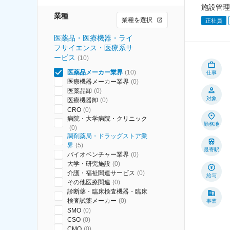
施設管理
業種
業種を選択
正社員
医薬品・医療機器・ライ
フサイエンス・医療系サ
ービス
(
10
)
医薬品メーカー業界
(
10
)
仕事
医療機器メーカー業界
(
0
)
医薬品卸
(
0
)
対象
医療機器卸
(
0
)
CRO
(
0
)
病院・大学病院・クリニック
勤務地
(
0
)
調剤薬局・ドラッグストア業
界
(
5
)
最寄駅
バイオベンチャー業界
(
0
)
大学・研究施設
(
0
)
介護・福祉関連サービス
(
0
)
給与
その他医療関連
(
0
)
診断薬・臨床検査機器・臨床
検査試薬メーカー
(
0
)
事業
SMO
(
0
)
CSO
(
0
)
CMO
(
0
)