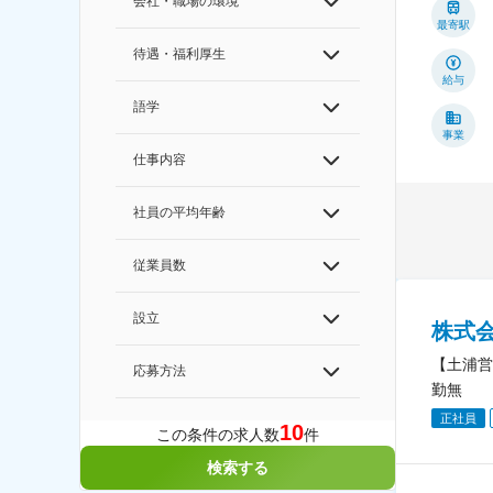
会社・職場の環境
最寄駅
待遇・福利厚生
給与
語学
事業
仕事内容
社員の平均年齢
従業員数
設立
株式
【土浦営
応募方法
勤無
正社員
10
この条件の求人数
件
検索する