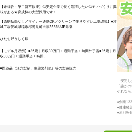
【未経験・第二新卒歓迎】◎安定企業で長く活躍したい◎モノづくりに興
味がある★育成枠の大型採用です！
【原則転勤なし／マイカー通勤OK／クリーンで働きやすい工場環境】■茨
城工場茨城県稲敷郡阿見町吉原3586◎JR常磐...
ひたち野うしく駅
【モデル月収例】■35歳｜月収39万円 + 通勤手当 + 時間外手当■25歳｜月
収30万円 + 通勤手当 + 時間...
■医薬品（漢方製剤、生薬製剤他）等の製造販売
「安定し
「誰かの
それなら
●創業13
●健康経
●原則転