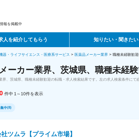
情報を掲載中
求人を紹介してもらう
知りたい・聞きたい
ントサービス
転職ノウハウ
機器・ライフサイエンス・医療系サービス
医薬品メーカー業界
職種未経験歓迎
メーカー業界、茨城県、職種未経験
サービス
データで見る転職
業界、茨城県、職種未経験歓迎の転職・求人検索結果です。左の求人検索条件にて
ーエージェントサービス
コラム・インタビュー
0
件中
1～10
件
を表示
転職Q&A
(
8
)
募集中
会社ツムラ【プライム市場】