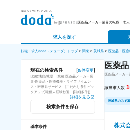
医薬品メーカー業界の転職・求人
求人を探す
詳細条件から探す
エージェ
転職・求人doda（デューダ）トップ
関東
茨城県
医薬品・医療
医薬品
新着求人から探す
スカウト
[
]
現在の検索条件
条件変更
医薬品メーカー
[勤務地]茨城県 [業種]医薬品メーカー業
求人特集から探す
パートナ
界-医薬品・医療機器・ライフサイエン
1
ス・医療系サービス [こだわり条件ピッ
該当求人数
クアップ]職種未経験歓迎 [詳細条件](募
詳細を見る
集・採用情報)職種未経験歓迎
茨城県のみで
検索条件を保存
株式
基本条件