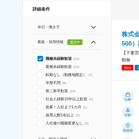
詳細条件
休日・働き方
株式
募集・採用情報
500
選択中
【下妻営
職種未経験歓迎
(
10
)
勤無
業種未経験歓迎
(
10
)
New
転勤なし（勤務地限定）
(
7
)
学歴不問
(
6
)
第二新卒歓迎
(
10
)
社会人経験10年以上歓迎
(
4
)
仕事
急募！入社まで1カ月
(
1
)
採用人数5名以上
対象
(
3
)
入社後の職種変更なし
(
0
)
勤務地