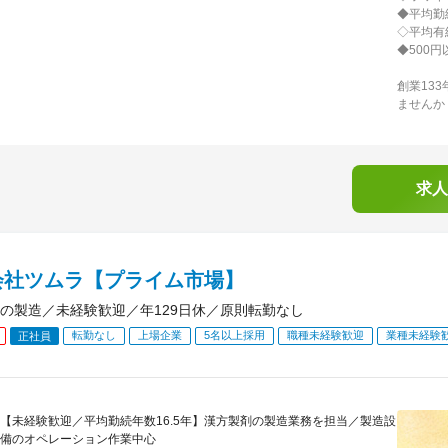
◆平均勤続
◇平均有
◆500
創業13
ませんか
求人
会社ツムラ【プライム市場】
の製造／未経験歓迎／年129日休／原則転勤なし
転勤なし
上場企業
5名以上採用
職種未経験歓迎
業種未経験
正社員
【未経験歓迎／平均勤続年数16.5年】漢方製剤の製造業務を担当／製造設
備のオペレーション作業中心