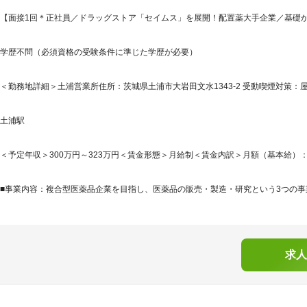
【面接1回＊正社員／ドラッグストア「セイムス」を展開！配置薬大手企業／基礎
学歴不問（必須資格の受験条件に準じた学歴が必要）
＜勤務地詳細＞土浦営業所住所：茨城県土浦市大岩田文水1343-2 受動喫煙対策：屋
土浦駅
＜予定年収＞300万円～323万円＜賃金形態＞月給制＜賃金内訳＞月額（基本給）：210,0
■事業内容：複合型医薬品企業を目指し、医薬品の販売・製造・研究という3つの事業
求人