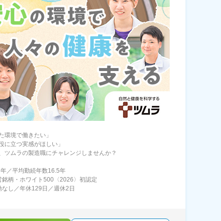
た環境で働きたい」
役に立つ実感がほしい」
、ツムラの製造職にチャレンジしませんか？
3年／平均勤続年数16.5年
営銘柄・ホワイト500〈2026〉初認定
勤なし／年休129日／週休2日