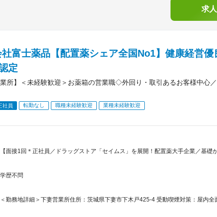
求人
会社富士薬品【配置薬シェア全国No1】健康経営優
）認定
業所】＜未経験歓迎＞お薬箱の営業職◇外回り・取引あるお客様中心／
転勤なし
職種未経験歓迎
業種未経験歓迎
正社員
【面接1回＊正社員／ドラッグストア「セイムス」を展開！配置薬大手企業／基礎
学歴不問
＜勤務地詳細＞下妻営業所住所：茨城県下妻市下木戸425-4 受動喫煙対策：屋内