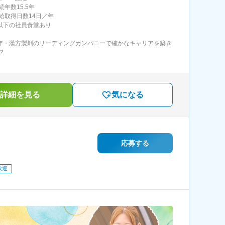
年数15.5年
給取得日数14日／年
円以下の社員食堂あり
3年・漢方製剤のリーディングカンパニーで確かなキャリアを築き
？
詳細を見る
気になる
応募する
歓迎