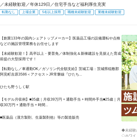
／未経験歓迎／年休129日／住宅手当など福利厚生充実
転勤なし
上場企業
5名以上採用
職種未経験歓迎
業種未経験歓迎
【創業133年の国内シェアトップメーカー】医薬品工場の設備運転や点検
などの施設管理業務をお任せします
【未経験歓迎！】高卒以上・要普免／体制強化＆新棟建設を見据えた育成
前提の大型採用です！
【転勤なし／車通勤OK／ガソリン代全額支給】茨城工場：茨城県稲敷郡
阿見町吉原3586＜アクセス＞JR常磐線『ひたち...
ひたち野うしく駅
【モデル月収例】■35歳｜月収39万円 + 通勤手当 + 時間外手当■25歳｜月
収30万円 + 通勤手当 + 時間...
■医薬品（漢方製剤、生薬製剤他）等の製造販売
◆未経験
◇ホワイ