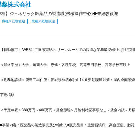
製薬株式会社
神栖】ジェネリック医薬品の製造職(機械操作中心)◆未経験歓迎
職種未経験歓迎
業種未経験歓迎
【転勤無可！/WEBにて選考完結/クリーンルームでの快適な業務環境/借上げ社宅制度
＜最終学歴＞大学、短期大学、専修・各種学校、高等専門学校、高等学校卒以上
＜勤務地詳細＞鹿島工場住所：茨城県神栖市砂山14-6 受動喫煙対策：屋内全面禁
下総橘駅
＜予定年収＞380万円～460万円＜賃金形態＞月給制特記事項なし＜賃金内訳＞月額（基本
■事業内容：医薬品の製造販売及び輸出入■販売品目：生活習慣病（高血圧症、脂質異