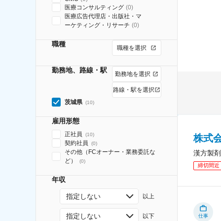
医療コンサルティング
(
0
)
医療広告代理店・出版社・マ
ーケティング・リサーチ
(
0
)
職種
職種を選択
勤務地、路線・駅
勤務地を選択
路線・駅を選択
茨城県
(
10
)
雇用形態
正社員
(
10
)
株式
契約社員
(
0
)
その他（FCオーナー・業務委託な
漢方製剤
ど）
(
0
)
締切間近
年収
指定しない
以上
指定しない
以下
仕事