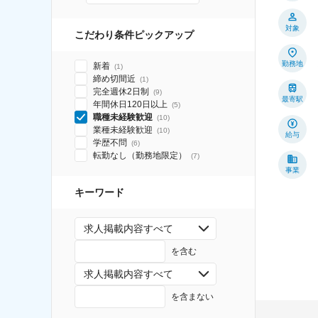
対象
こだわり条件ピックアップ
勤務地
新着
(
1
)
締め切間近
(
1
)
完全週休2日制
(
9
)
最寄駅
年間休日120日以上
(
5
)
職種未経験歓迎
(
10
)
業種未経験歓迎
(
10
)
給与
学歴不問
(
6
)
転勤なし（勤務地限定）
(
7
)
事業
キーワード
求人掲載内容すべて
を含む
求人掲載内容すべて
を含まない