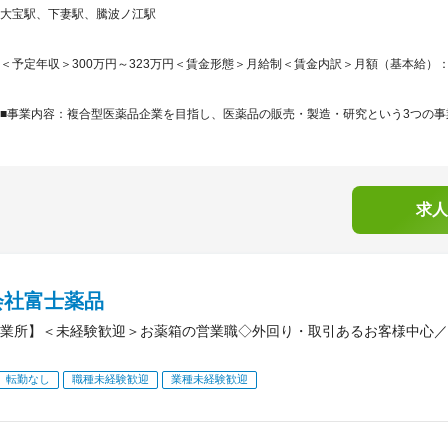
大宝駅、下妻駅、騰波ノ江駅
＜予定年収＞300万円～323万円＜賃金形態＞月給制＜賃金内訳＞月額（基本給）：210,0
■事業内容：複合型医薬品企業を目指し、医薬品の販売・製造・研究という3つの事業
求人
会社富士薬品
業所】＜未経験歓迎＞お薬箱の営業職◇外回り・取引あるお客様中心／
転勤なし
職種未経験歓迎
業種未経験歓迎