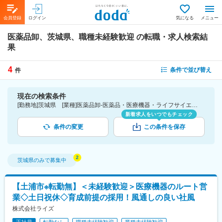
会員登録
ログイン
気になる
メニュー
医薬品卸、茨城県、職種未経験歓迎
の転職・求人検索結
果
4
条件で並び替え
件
現在の検索条件
[勤務地]茨城県 [業種]医薬品卸-医薬品・医療機器・ライフサイエンス・医療系サービス [こだわり条件ピックアップ]職種未経験歓迎 [詳細条件](募集・採用情報)職種未経験歓迎
新着求人をいつでもチェック
条件の変更
この条件を保存
茨城県
のみで募集中
【土浦市※転勤無】＜未経験歓迎＞医療機器のルート営
業◇土日祝休◇育成前提の採用！風通しの良い社風
株式会社ライズ