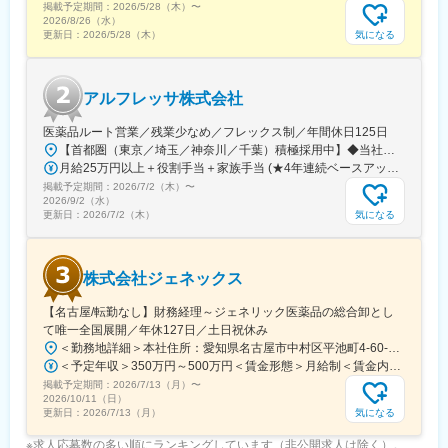
掲載予定期間：
2026/5/28（木）
〜
2026/8/26（水）
気になる
更新日：
2026/5/28（木）
アルフレッサ株式会社
医薬品ルート営業／残業少なめ／フレックス制／年間休日125日
【首都圏（東京／埼玉／神奈川／千葉）積極採用中】◆当社が展開する【北海道／関東／首都圏／中部／近畿／九州】の各事業所へご希望を考慮した上で配属となります。【北海道】北海道【関東】栃木／群馬／茨城／長野／山梨／新潟【首都圏】東京／埼玉／神奈川／千葉★積極採用エリア【中部】静岡／愛知／三重／岐阜【近畿】滋賀／兵庫／大阪／京都／奈良／和歌山【九州】福岡／長崎／熊本／大分／宮崎／鹿児島各事業所の詳細については、弊社HPよりご確認ください※「企業情報」→「拠点」よりご確認いただけます。屋内禁煙(※喫煙室あり※禁煙タイムあり※喫煙室での就労はありません)
月給25万円以上＋役割手当＋家族手当 (★4年連続ベースアップ実施！)※時間外手当別途支給※年齢、経験、能力を考慮の上、優遇します
掲載予定期間：
2026/7/2（木）
〜
2026/9/2（水）
気になる
更新日：
2026/7/2（木）
株式会社ジェネックス
【名古屋/転勤なし】財務経理～ジェネリック医薬品の総合卸とし
て唯一全国展開／年休127日／土日祝休み
＜勤務地詳細＞本社住所：愛知県名古屋市中村区平池町4-60-12 グローバルゲート27F受動喫煙対策：敷地内喫煙可能場所あり変更の範囲：無
＜予定年収＞350万円～500万円＜賃金形態＞月給制＜賃金内訳＞月額（基本給）：250,000円～357,000円＜月給＞250,000円～357,000円＜昇給有無＞有＜残業手当＞有＜給与補足＞昇給：年１回（３月）賞与：年２回（6月、12月）※経験、スキルに応じて相談のうえ決定いたします※残業手当は別途支給30歳年収：350万円／月給25万円+賞与35歳年収：400万円／月給28.5万円+賞与賃金はあくまでも目安の金額であり、選考を通じて上下する可能性があります。月給(月額)は固定手当を含めた表記です。
掲載予定期間：
2026/7/13（月）
〜
2026/10/11（日）
気になる
更新日：
2026/7/13（月）
※求人応募数の多い順にランキングしています（非公開求人は除く）。