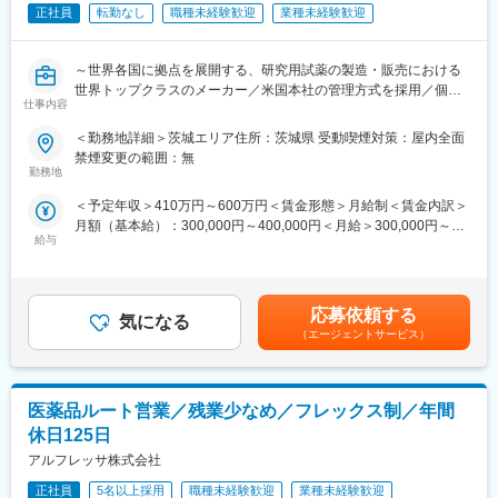
・医師・技師へのヒアリング、課題や要望の把握
正社員
転勤なし
職種未経験歓迎
業種未経験歓迎
・医療機器のご提案、デモンストレーションの実施
・見積作成、受注対応
・納品立ち会い、操作説明、アフターフォロー
～世界各国に拠点を展開する、研究用試薬の製造・販売における
世界トップクラスのメーカー／米国本社の管理方式を採用／個々
<製品>
仕事内容
の裁量が大きく、自由な環境で自身の能力を最大限に発揮できる
超音波診断装置、画像診断システム、CT、MRI、マンモグラフィ
環境～
＜勤務地詳細＞茨城エリア住所：茨城県 受動喫煙対策：屋内全面
ー、麻酔器など
禁煙変更の範囲：無
■仕事内容：
勤務地
■入社後のサポート体制
大学や研究機関へ、自社ブランドの研究用試薬を提案・紹介する
入社後は先輩社員とのOJTを中心に、基礎から丁寧に指導しま
＜予定年収＞410万円～600万円＜賃金形態＞月給制＜賃金内訳＞
営業です。既存顧客の維持に加え、代理店との関係構築や新規開
す。
月額（基本給）：300,000円～400,000円＜月給＞300,000円～
拓もお任せします。
医療業界・医療機器の知識は入社時点では不要です！
給与
400,000円＜昇給有無＞有＜残業手当＞有＜給与補足＞■昇給：年
拠点に事業所はないため完全直行直帰型の業務です。
・営業事務のサポートや先輩社員との同行
1回■賞与実績：年2回■モデル年収年収450万円 入社1年目 メンバ
・メーカー主催の勉強会、製品研修
ー（月給30万円＋歩合給＋賞与2回）年収800万円 入社2年目 メン
■業務内容：
未経験スタートの社員も多く、「分からない前提」で育てる文化
バー（月給30万円＋歩合給＋賞与2回）年収1200万円 入社5年目
・既存顧客リストに沿って大学の研究室、研究機関などを訪問
応募依頼する
が根付いているため、安心して成長できます。
気になる
メンバー（月給30万円＋歩合給＋賞与2回）賃金はあくまでも目
・代理店との関係構築
（エージェントサービス）
安の金額であり、選考を通じて上下する可能性があります。月給
・新規開拓
■配属部署
(月額)は固定手当を含めた表記です。
・当社の試薬をお客様に説明（学術担当サポートあり）
茨城営業所は営業4名事務1名で構成されております。
・顧客満足度の向上、自社ブランドの周知
中途入社が中心で、風通しがよく、アットホームな環境です。
医薬品ルート営業／残業少なめ／フレックス制／年間
■入社後のサポート体制：
休日125日
■働きやすさも大切に
初日は横浜本社でオリエンテーションがございます。
アルフレッサ株式会社
・年間休日120日、土日祝休み。
その後は２カ月程、リモートでの専門知識と営業の研修を行うと
・残業は月平均20時間程度と、プライベートとの両立も可能。
並行し、先輩社員の営業同行によって当社の試薬について理解を
正社員
5名以上採用
職種未経験歓迎
業種未経験歓迎