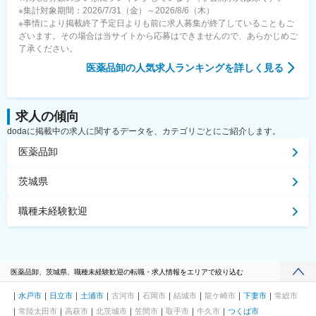
※集計対象期間：2026/7/31（金）～2026/8/6（木）
※事情により掲載終了予定日よりも前に求人募集が終了していることもご
ざいます。その場合は当サイトから応募はできませんので、あらかじめご
了承ください。
医薬品卸
の人気求人ランキングを詳しく見る
求人の傾向
dodaに掲載中の求人に関するデータを、カテゴリごとにご紹介します。
医薬品卸
茨城県
職種未経験歓迎
医薬品卸、茨城県、職種未経験歓迎の転職・求人情報をエリアで絞り込む
水戸市
日立市
土浦市
古河市
石岡市
結城市
龍ケ崎市
下妻市
常総市
常陸太田市
高萩市
北茨城市
笠間市
取手市
牛久市
つくば市