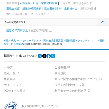
服装自由
女性活躍
社宅・家賃補助制度
上場企業
中国語を活かす
退職金制度
残業20時間未満
完全週休2日制
土日祝休み
原則定時退社
海外出張あり
U・Iターン支援あり
ほかの固定給で探す
固定給25万円以上
固定給35万円以上
転職・求人doda（デューダ）トップ
関東
茨城県
医薬品・医療機器・ライフサイエンス・医療
系サービス
医薬品卸
職種未経験歓迎の転職・求人情報
転職サイト dodaをシェア
ヘルプ
会社概要
拠点一覧
利用規約
免責事項
通信に関する情報の利用について
サイトマップ
採用を検討中の方へ
PCサイトを見る
利用者データの外部送信
個人情報の取り扱いについて