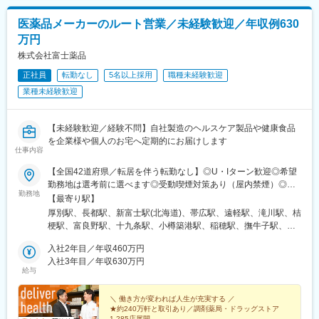
(鹿児島県)、栗東駅、田村駅、竹田駅(京都府)、荒河かしの木台
当社は、米国Selleck Chemicalsの日本法人として2016年に設
駅、西舞鶴駅、天神橋筋六丁目駅、玉出駅、久宝寺駅、茨木駅、
立。医科系大学や公的研究機関、製薬企業を中心に日本全国へ製
医薬品メーカーのルート営業／未経験歓迎／年収例630
門真市駅、交野市駅、鳳駅、青木駅、総合運動公園駅、武庫之荘
品を提供し、50以上の販売代理店ネットワークを構築していま
万円
駅、岡場駅、石生駅、西新町駅、加古川駅、英賀保駅、江原駅、
す。世界的に認知される“Selleck”ブランドの高品質試薬を武器
帯解駅、耳成駅、日前宮駅、紀伊新庄駅、新宮駅、尾鷲駅、高茶
株式会社富士薬品
に、日本市場でのシェア拡大をミッションとし、専門性の高い研
屋駅、中川原駅、四十九駅、手力駅、東大垣駅、小泉駅、高山
究領域を支える役割を担っています。
正社員
転勤なし
5名以上採用
職種未経験歓迎
駅、琴似駅(札幌市営)、淡路町駅、新桜台駅、新越谷駅、東宮原
業種未経験歓迎
駅、幸浦駅、緑町駅、堀ノ内駅、蘇我駅、清水駅(愛知県)、烏森
変更の範囲：会社の定める業務
駅、萩原駅(福岡県)、動植物園入口駅、中洲通駅、八尾駅、津久野
駅、新御茶ノ水駅、江古田駅、名城公園駅、近鉄八田駅、神田駅
【未経験歓迎／経験不問】自社製造のヘルスケア製品や健康食品
(鹿児島県)
を企業様や個人のお宅へ定期的にお届けします
仕事内容
【全国42道府県／転居を伴う転勤なし】◎U・Iターン歓迎◎希望
勤務地は選考前に選べます◎受動喫煙対策あり（屋内禁煙）◎オ
勤務地
ンライン面接実施中■北海道・東北北海道／青森／岩手／秋田／山
【最寄り駅】
形／福島■関東茨城／栃木／群馬／神奈川／埼玉／千葉■北陸・甲
厚別駅、長都駅、新富士駅(北海道)、帯広駅、遠軽駅、滝川駅、桔
信越新潟／富山／石川／福井／長野／山梨■東海静岡／愛知／三重
梗駅、富良野駅、十九条駅、小樽築港駅、稲穂駅、撫牛子駅、羽
／岐阜■関西大阪／京都／滋賀／奈良／兵庫／和歌山■中国・四国
後牛島駅、横手駅、千徳駅、泉駅(常磐線)、北山形駅、偕楽園駅、
広島／島根／岡山／山口／徳島／愛媛／香川■九州・沖縄福岡／大
入社2年目／年収460万円
鹿島神宮駅、大宝駅、土浦駅、後台駅、黒磯駅、上今市駅、渋川
分／宮崎／鹿児島／熊本／長崎／沖縄＜オンライン面接実施中＞
入社3年目／年収630万円
駅、太田駅(群馬県)、大森台駅、青堀駅、南与野駅、武蔵高萩駅、
給与
その他、下記「勤務地一覧」よりご確認ください藤枝営業所：静
八潮駅、鴨居駅、倉見駅、磯部駅(石川県)、徳田駅(石川県)、上枝
岡県静岡県島田市道悦3-14-2三島営業所：静岡県田方郡函南町肥
駅、砺波駅、片原町駅(富山県)、速星駅、春江駅、水落駅、しんざ
田字南中道476中津川営業所：岐阜県中津川市中津川字大西667-1
＼ 働き方が変われば人生が充実する ／
駅、上越妙高駅、信州中野駅、附属中学前駅、切石駅、岩村田
★約240万軒と取引あり／調剤薬局・ドラッグストア
田辺営業所：和歌山県田辺市三栖字三反田130-5京都北営業所：京
駅、西上田駅、酒折駅、禾生駅、富士駅、古庄駅、半田駅、荒子
1,285店展開