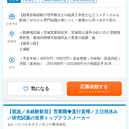
正社員
転勤なし
職種未経験歓迎
業種未経験歓迎
【顧客折衝経験◎理学療法士や臨床工学技士などコメディカルも
歓迎／ゼロから専門知識が身につく！基礎から学べるので安心／
仕事内容
社会貢献度バツグン】】
＜勤務地詳細＞茨城営業所住所：茨城県土浦市小松1-15-2 受動喫
＜求人のポイント＞
煙対策：敷地内喫煙可能場所あり変更の範囲：無
◎医療知識ゼロからスタートOK。メーカー研修・勉強会で着実に
勤務地
【最寄り駅】
成長
土浦駅
◎既存顧客中心。病院・クリニックと長く信頼関係を築く深耕型
営業
＜予定年収＞400万円～550万円＜賃金形態＞月給制＜賃金内訳＞
◎医療現場を支える社会貢献性の高い仕事
月額（基本給）：203,000円～333,000円その他固定手当/月：
給与
20,000円固定残業手当/月：27,000円～39,000円（固定残業時間
■業務内容
20時間0分/月）超過した時間外労働の残業手当は追加支給＜月給
茨城県内の病院やクリニックを訪問し、医療機器の提案から導入
＞250,000円～392,000円（一律手当を含む）＜昇給有無＞有＜残
後のフォローまで担当いただきます。
業手当＞有＜給与補足＞■賞与：年1回（会社業績による）賃金は
応募依頼する
医師や看護師、臨床検査技師の方々とコミュニケーションを取り
気になる
あくまでも目安の金額であり、選考を通じて上下する可能性があ
（エージェントサービス）
ながら、
ります。月給(月額)は固定手当を含めた表記です。
「こういう機器があれば業務を効率化できる」 「新しい設備を導
入したい」
といったニーズを伺い、最適な製品を提案します。
【筑波／未経験歓迎】営業職◆直行直帰／土日祝休み
／研究試薬の世界トップクラスメーカー
<具体的には>
・既存取引先（病院・クリニック）への定期訪問
セレックバイオテクノロジー株式会社