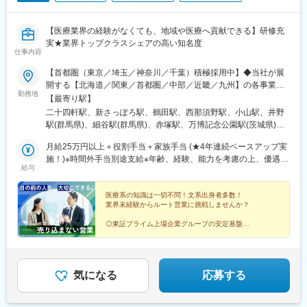
・マイカー通勤OKで、土浦市エリアで腰を据えて働きたい方にも
深めていただきます。
最適です。
【医療業界の経験がなくても、地域や医療へ貢献できる】研修充
■働き方について：
■本ポジションのやりがい
実★業界トップクラスシェアの高い知名度
残業は基本的にありません。直行直帰スタイルで、スケジュール
◎医療現場を支える社会貢献性
仕事内容
も各自の裁量で決定できます。
自分が提案した機器が病気の発見や治療に活用されます。
【首都圏（東京／埼玉／神奈川／千葉）積極採用中】◆当社が展
医療従事者から直接感謝の言葉をいただく機会も多く、大きなや
■配属先情報：
開する【北海道／関東／首都圏／中部／近畿／九州】の各事業所
りがいを感じられます。
・営業部（20名）
勤務地
へご希望を考慮した上で配属となります。【北海道】北海道【関
【最寄り駅】
◎専門知識が身につき市場価値が高まる
米国式の自由な環境で、個性豊かなメンバーが在籍しています。
東】栃木／群馬／茨城／長野／山梨／新潟【首都圏】東京／埼玉
医療機器や医療業界の知識は一生モノ。
二十四軒駅、新さっぽろ駅、鶴田駅、西那須野駅、小山駅、井野
／神奈川／千葉★積極採用エリア【中部】静岡／愛知／三重／岐
将来的にも安定したキャリア形成が可能です。
駅(群馬県)、細谷駅(群馬県)、赤塚駅、万博記念公園駅(茨城県)、
■当社の強み：
阜【近畿】滋賀／兵庫／大阪／京都／奈良／和歌山【九州】福岡
大甕駅、新治駅、川中島駅、渚駅(長野県)、伊那八幡駅、小井川
◎世界トップクラスの自社ブランド製品を扱います。専門知識は
／長崎／熊本／大分／宮崎／鹿児島各事業所の詳細については、
月給25万円以上＋役割手当＋家族手当 (★4年連続ベースアップ実
変更の範囲：会社の定める業務
駅、寺尾駅、宮内駅(新潟県)、直江津駅、小川町駅(東京都)、江戸
博士号を持つ学術担当が随時サポートします。
弊社HPよりご確認ください※「企業情報」→「拠点」よりご確認
施！)※時間外手当別途支給※年齢、経験、能力を考慮の上、優遇し
川橋駅、竹ノ塚駅、小村井駅、井荻駅、志村三丁目駅、学芸大学
◎圧倒的な製品力により、未経験からでも成果が出しやすい環境
給与
いただけます。屋内禁煙(※喫煙室あり※禁煙タイムあり※喫煙室で
ます
駅、千歳船橋駅、北野駅(東京都)、小作駅、鶴川駅、北府中駅、桜
です。直近のインセンティブ平均は55万円と、頑張りがダイレク
の就労はありません)
台駅(東京都)、北戸田駅、南越谷駅、久喜駅、加茂宮駅、新座駅、
トに収入に直結します。
医療系の知識は一切不問！文系出身者多数！
航空公園駅、南古谷駅、ソシオ流通センター駅、三ツ沢上町駅、
◎外資系企業ならではの風通しの良い社風もあり、意見やアイデ
業界未経験からルート営業に挑戦しませんか？
並木中央駅、踊場駅、江田駅(神奈川県)、元住吉駅、原当麻駅、社
ィアを発信しやすい環境です。
家駅、藤沢本町駅、井細田駅、県立大学駅、平塚駅、千葉寺駅、
◎東証プライム上場企業グループの安定基盤
◎社会人経験で培った対人スキルを活かせる
佐倉駅、旭駅(千葉県)、木更津駅、館山駅、茂原駅、東船橋駅、小
■インセンティブ：
◎家族手当や退職金制度など福利厚生充実
金城趾駅、春日町駅、大岡駅(静岡県)、竪堀駅、南伊東駅、助信
◎結婚等特別休暇やリフレッシュ休暇あり
月間売上100万円を超えた分の5％
駅、掛川市役所前駅、焼津駅、黒川駅(愛知県)、小本駅(愛知県)、
（例）売上150万円の場合、50万円の5％＝2万5千円が翌月に支給
奥町駅、赤池駅(愛知県)、西岡崎駅、牛久保駅、住吉町駅、竹下
気になる
応募する
されます。
駅、守恒駅、陣原駅、浦田駅(福岡県)、荒木駅、現川駅、大村車両
基地駅、健軍校前駅、牧駅(大分県)、宮崎神宮駅、市立病院前駅
■当社について：