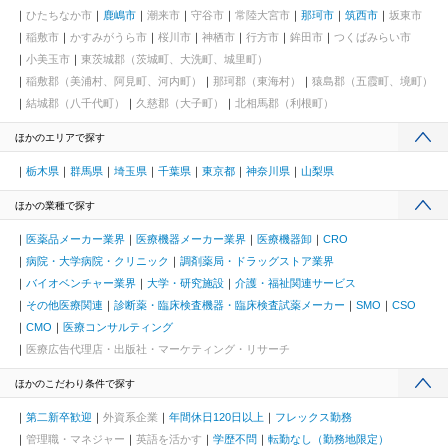
ひたちなか市
鹿嶋市
潮来市
守谷市
常陸大宮市
那珂市
筑西市
坂東市
稲敷市
かすみがうら市
桜川市
神栖市
行方市
鉾田市
つくばみらい市
小美玉市
東茨城郡（茨城町、大洗町、城里町）
稲敷郡（美浦村、阿見町、河内町）
那珂郡（東海村）
猿島郡（五霞町、境町）
結城郡（八千代町）
久慈郡（大子町）
北相馬郡（利根町）
ほかのエリアで探す
栃木県
群馬県
埼玉県
千葉県
東京都
神奈川県
山梨県
ほかの業種で探す
医薬品メーカー業界
医療機器メーカー業界
医療機器卸
CRO
病院・大学病院・クリニック
調剤薬局・ドラッグストア業界
バイオベンチャー業界
大学・研究施設
介護・福祉関連サービス
その他医療関連
診断薬・臨床検査機器・臨床検査試薬メーカー
SMO
CSO
CMO
医療コンサルティング
医療広告代理店・出版社・マーケティング・リサーチ
ほかのこだわり条件で探す
第二新卒歓迎
外資系企業
年間休日120日以上
フレックス勤務
管理職・マネジャー
英語を活かす
学歴不問
転勤なし（勤務地限定）