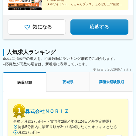
都府京都市北区上賀茂向縄手町16滑川営業所：富山県滑川市柳原
川公園駅、妙興寺駅、六軒駅(三重県)、霞ケ浦駅、光善寺駅、平野
★ホワイト500、くるみんプラス、えるぼし三ツ星認定
字宮ノ東41-29※詳細は「会社概要」欄HPから
企業
駅(地下鉄)、久米田駅、ケーブル八幡宮山上駅、田村駅、唐崎駅、
★成果は毎月インセンティブで還元／正当な評価で頑張
筒井駅、豊岡駅(兵庫県)、新宮駅、安芸長束駅、安浦駅、周布駅、
りは給与に反映
出雲市駅、高野駅、西富井駅、周防下郷駅、櫛ケ浜駅、府中駅(徳
島県)、北久米駅、北宇和島駅、伏石駅、下曽根駅、高城駅、杵築
気になる
応募する
駅、宮崎駅、日向庄内駅、門川駅、志布志駅、日宇駅、玉名駅、
赤嶺駅、下菅谷駅、長沼駅(静岡県)
人気求人ランキング
dodaに掲載中の求人を、応募数順にランキング形式でご紹介します。
※応募数が同数の場合は、新着順に表示しています。
更新日：
2026/8/7（金）
茨城県
職種未経験歓迎
医薬品卸
株式会社ＮＯＲＩＺ
事務／月給27万円～・賞与年2回／年休124日／基本定時退社
徒歩5分圏内に最寄り駅が3つ！移転したてのオフィスとなるため、新しくキレイなオフィスで働けます！★転勤なし東京都中央区銀座6-13-16 ヒューリック銀座ウォールビル3階新富町から徒歩3分※受動喫煙対策：屋内禁煙
月給27万円～