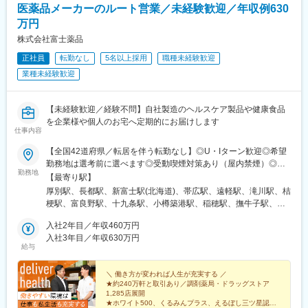
駅、西舞鶴駅、天神橋筋六丁目駅、玉出駅、久宝寺駅、茨木駅、
医薬品メーカーのルート営業／未経験歓迎／年収例630
門真市駅、交野市駅、鳳駅、青木駅、総合運動公園駅、武庫之荘
万円
駅、岡場駅、石生駅、西新町駅、加古川駅、英賀保駅、江原駅、
帯解駅、耳成駅、日前宮駅、紀伊新庄駅、新宮駅、尾鷲駅、高茶
株式会社富士薬品
屋駅、中川原駅、四十九駅、手力駅、東大垣駅、小泉駅、高山
正社員
転勤なし
5名以上採用
職種未経験歓迎
駅、琴似駅(札幌市営)、淡路町駅、新桜台駅、新越谷駅、東宮原
業種未経験歓迎
駅、幸浦駅、緑町駅、堀ノ内駅、蘇我駅、清水駅(愛知県)、烏森
駅、萩原駅(福岡県)、動植物園入口駅、中洲通駅、八尾駅、津久野
駅、新御茶ノ水駅、江古田駅、名城公園駅、近鉄八田駅、神田駅
【未経験歓迎／経験不問】自社製造のヘルスケア製品や健康食品
(鹿児島県)
を企業様や個人のお宅へ定期的にお届けします
仕事内容
【全国42道府県／転居を伴う転勤なし】◎U・Iターン歓迎◎希望
勤務地は選考前に選べます◎受動喫煙対策あり（屋内禁煙）◎オ
勤務地
ンライン面接実施中■北海道・東北北海道／青森／岩手／秋田／山
【最寄り駅】
形／福島■関東茨城／栃木／群馬／神奈川／埼玉／千葉■北陸・甲
厚別駅、長都駅、新富士駅(北海道)、帯広駅、遠軽駅、滝川駅、桔
信越新潟／富山／石川／福井／長野／山梨■東海静岡／愛知／三重
梗駅、富良野駅、十九条駅、小樽築港駅、稲穂駅、撫牛子駅、羽
／岐阜■関西大阪／京都／滋賀／奈良／兵庫／和歌山■中国・四国
後牛島駅、横手駅、千徳駅、泉駅(常磐線)、北山形駅、偕楽園駅、
広島／島根／岡山／山口／徳島／愛媛／香川■九州・沖縄福岡／大
入社2年目／年収460万円
鹿島神宮駅、大宝駅、土浦駅、後台駅、黒磯駅、上今市駅、渋川
分／宮崎／鹿児島／熊本／長崎／沖縄＜オンライン面接実施中＞
入社3年目／年収630万円
駅、太田駅(群馬県)、大森台駅、青堀駅、南与野駅、武蔵高萩駅、
給与
その他、下記「勤務地一覧」よりご確認ください藤枝営業所：静
八潮駅、鴨居駅、倉見駅、磯部駅(石川県)、徳田駅(石川県)、上枝
岡県静岡県島田市道悦3-14-2三島営業所：静岡県田方郡函南町肥
駅、砺波駅、片原町駅(富山県)、速星駅、春江駅、水落駅、しんざ
田字南中道476中津川営業所：岐阜県中津川市中津川字大西667-1
＼ 働き方が変われば人生が充実する ／
駅、上越妙高駅、信州中野駅、附属中学前駅、切石駅、岩村田
★約240万軒と取引あり／調剤薬局・ドラッグストア
田辺営業所：和歌山県田辺市三栖字三反田130-5京都北営業所：京
駅、西上田駅、酒折駅、禾生駅、富士駅、古庄駅、半田駅、荒子
1,285店展開
都府京都市北区上賀茂向縄手町16滑川営業所：富山県滑川市柳原
川公園駅、妙興寺駅、六軒駅(三重県)、霞ケ浦駅、光善寺駅、平野
★ホワイト500、くるみんプラス、えるぼし三ツ星認定