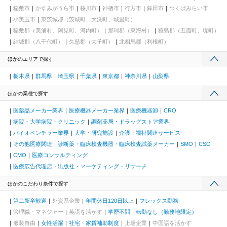
稲敷市
かすみがうら市
桜川市
神栖市
行方市
鉾田市
つくばみらい市
小美玉市
東茨城郡（茨城町、大洗町、城里町）
稲敷郡（美浦村、阿見町、河内町）
那珂郡（東海村）
猿島郡（五霞町、境町）
結城郡（八千代町）
久慈郡（大子町）
北相馬郡（利根町）
ほかのエリアで探す
栃木県
群馬県
埼玉県
千葉県
東京都
神奈川県
山梨県
ほかの業種で探す
医薬品メーカー業界
医療機器メーカー業界
医療機器卸
CRO
病院・大学病院・クリニック
調剤薬局・ドラッグストア業界
バイオベンチャー業界
大学・研究施設
介護・福祉関連サービス
その他医療関連
診断薬・臨床検査機器・臨床検査試薬メーカー
SMO
CSO
CMO
医療コンサルティング
医療広告代理店・出版社・マーケティング・リサーチ
ほかのこだわり条件で探す
第二新卒歓迎
外資系企業
年間休日120日以上
フレックス勤務
管理職・マネジャー
英語を活かす
学歴不問
転勤なし（勤務地限定）
服装自由
女性活躍
社宅・家賃補助制度
上場企業
中国語を活かす