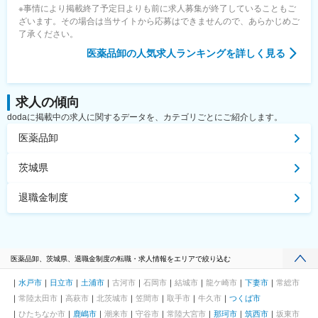
※事情により掲載終了予定日よりも前に求人募集が終了していることもご
ざいます。その場合は当サイトから応募はできませんので、あらかじめご
了承ください。
医薬品卸
の人気求人ランキングを詳しく見る
求人の傾向
dodaに掲載中の求人に関するデータを、カテゴリごとにご紹介します。
医薬品卸
茨城県
退職金制度
医薬品卸、茨城県、退職金制度の転職・求人情報をエリアで絞り込む
水戸市
日立市
土浦市
古河市
石岡市
結城市
龍ケ崎市
下妻市
常総市
常陸太田市
高萩市
北茨城市
笠間市
取手市
牛久市
つくば市
ひたちなか市
鹿嶋市
潮来市
守谷市
常陸大宮市
那珂市
筑西市
坂東市