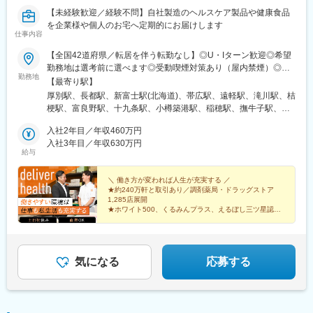
残業は基本的にありません。直行直帰スタイルで、スケジュール
【未経験歓迎／経験不問】自社製造のヘルスケア製品や健康食品
も各自の裁量で決定できます。
を企業様や個人のお宅へ定期的にお届けします
仕事内容
■配属先情報：
【全国42道府県／転居を伴う転勤なし】◎U・Iターン歓迎◎希望
・営業部（20名）
勤務地は選考前に選べます◎受動喫煙対策あり（屋内禁煙）◎オ
米国式の自由な環境で、個性豊かなメンバーが在籍しています。
勤務地
ンライン面接実施中■北海道・東北北海道／青森／岩手／秋田／山
【最寄り駅】
形／福島■関東茨城／栃木／群馬／神奈川／埼玉／千葉■北陸・甲
厚別駅、長都駅、新富士駅(北海道)、帯広駅、遠軽駅、滝川駅、桔
■当社の強み：
信越新潟／富山／石川／福井／長野／山梨■東海静岡／愛知／三重
梗駅、富良野駅、十九条駅、小樽築港駅、稲穂駅、撫牛子駅、羽
◎世界トップクラスの自社ブランド製品を扱います。専門知識は
／岐阜■関西大阪／京都／滋賀／奈良／兵庫／和歌山■中国・四国
後牛島駅、横手駅、千徳駅、泉駅(常磐線)、北山形駅、偕楽園駅、
博士号を持つ学術担当が随時サポートします。
広島／島根／岡山／山口／徳島／愛媛／香川■九州・沖縄福岡／大
入社2年目／年収460万円
鹿島神宮駅、大宝駅、土浦駅、後台駅、黒磯駅、上今市駅、渋川
◎圧倒的な製品力により、未経験からでも成果が出しやすい環境
分／宮崎／鹿児島／熊本／長崎／沖縄＜オンライン面接実施中＞
入社3年目／年収630万円
駅、太田駅(群馬県)、大森台駅、青堀駅、南与野駅、武蔵高萩駅、
です。直近のインセンティブ平均は55万円と、頑張りがダイレク
給与
その他、下記「勤務地一覧」よりご確認ください藤枝営業所：静
八潮駅、鴨居駅、倉見駅、磯部駅(石川県)、徳田駅(石川県)、上枝
トに収入に直結します。
岡県静岡県島田市道悦3-14-2三島営業所：静岡県田方郡函南町肥
駅、砺波駅、片原町駅(富山県)、速星駅、春江駅、水落駅、しんざ
◎外資系企業ならではの風通しの良い社風もあり、意見やアイデ
田字南中道476中津川営業所：岐阜県中津川市中津川字大西667-1
＼ 働き方が変われば人生が充実する ／
駅、上越妙高駅、信州中野駅、附属中学前駅、切石駅、岩村田
ィアを発信しやすい環境です。
★約240万軒と取引あり／調剤薬局・ドラッグストア
田辺営業所：和歌山県田辺市三栖字三反田130-5京都北営業所：京
駅、西上田駅、酒折駅、禾生駅、富士駅、古庄駅、半田駅、荒子
1,285店展開
都府京都市北区上賀茂向縄手町16滑川営業所：富山県滑川市柳原
川公園駅、妙興寺駅、六軒駅(三重県)、霞ケ浦駅、光善寺駅、平野
★ホワイト500、くるみんプラス、えるぼし三ツ星認定
■インセンティブ：
字宮ノ東41-29※詳細は「会社概要」欄HPから
企業
駅(地下鉄)、久米田駅、ケーブル八幡宮山上駅、田村駅、唐崎駅、
月間売上100万円を超えた分の5％
★成果は毎月インセンティブで還元／正当な評価で頑張
筒井駅、豊岡駅(兵庫県)、新宮駅、安芸長束駅、安浦駅、周布駅、
（例）売上150万円の場合、50万円の5％＝2万5千円が翌月に支給
りは給与に反映
出雲市駅、高野駅、西富井駅、周防下郷駅、櫛ケ浜駅、府中駅(徳
されます。
島県)、北久米駅、北宇和島駅、伏石駅、下曽根駅、高城駅、杵築
気になる
応募する
駅、宮崎駅、日向庄内駅、門川駅、志布志駅、日宇駅、玉名駅、
■当社について：
赤嶺駅、下菅谷駅、長沼駅(静岡県)
当社は、米国Selleck Chemicalsの日本法人として2016年に設
立。医科系大学や公的研究機関、製薬企業を中心に日本全国へ製
品を提供し、50以上の販売代理店ネットワークを構築していま