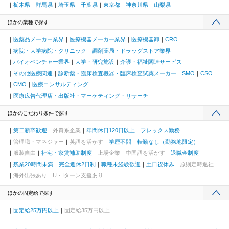
栃木県
群馬県
埼玉県
千葉県
東京都
神奈川県
山梨県
ほかの業種で探す
医薬品メーカー業界
医療機器メーカー業界
医療機器卸
CRO
病院・大学病院・クリニック
調剤薬局・ドラッグストア業界
バイオベンチャー業界
大学・研究施設
介護・福祉関連サービス
その他医療関連
診断薬・臨床検査機器・臨床検査試薬メーカー
SMO
CSO
CMO
医療コンサルティング
医療広告代理店・出版社・マーケティング・リサーチ
ほかのこだわり条件で探す
第二新卒歓迎
外資系企業
年間休日120日以上
フレックス勤務
管理職・マネジャー
英語を活かす
学歴不問
転勤なし（勤務地限定）
服装自由
社宅・家賃補助制度
上場企業
中国語を活かす
退職金制度
残業20時間未満
完全週休2日制
職種未経験歓迎
土日祝休み
原則定時退社
海外出張あり
U・Iターン支援あり
ほかの固定給で探す
固定給25万円以上
固定給35万円以上