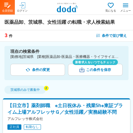
会員登録
ログイン
気になる
メニュー
医薬品卸、茨城県、女性活躍
の転職・求人検索結果
3
条件で並び替え
件
現在の検索条件
[勤務地]茨城県 [業種]医薬品卸-医薬品・医療機器・ライフサイエンス・医療系サービス [詳細条件](会社・職場の環境)女性活躍
新着求人をいつでもチェック
条件の変更
この条件を保存
茨城県
のみで募集中
【日立市】薬剤師職 ※土日祝休み・残業5h※東証プラ
イム上場アルフレッサＧ／女性活躍／実務経験不問
アルフレッサ株式会社
正社員
転勤なし