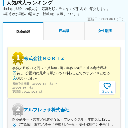
人気求人ランキング
す。世界的に認知される“Selleck”ブランドの高品質試薬を武器
dodaに掲載中の求人を、応募数順にランキング形式でご紹介します。
に、日本市場でのシェア拡大をミッションとし、専門性の高い研
※応募数が同数の場合は、新着順に表示しています。
究領域を支える役割を担っています。
更新日：
2026/8/9（日）
変更の範囲：会社の定める業務
茨城県
女性活躍
医薬品卸
株式会社ＮＯＲＩＺ
事務／月給27万円～・賞与年2回／年休124日／基本定時退社
徒歩5分圏内に最寄り駅が3つ！移転したてのオフィスとなるため、新しくキレイなオフィスで働けます！★転勤なし東京都中央区銀座6-13-16 ヒューリック銀座ウォールビル3階新富町から徒歩3分※受動喫煙対策：屋内禁煙
月給27万円～
掲載予定期間：
2026/5/28（木）
〜
2026/8/26（水）
気になる
更新日：
2026/5/28（木）
アルフレッサ株式会社
医薬品ルート営業／残業少なめ／フレックス制／年間休日125日
【首都圏（東京／埼玉／神奈川／千葉）積極採用中】◆当社が展開する【北海道／関東／首都圏／中部／近畿／九州】の各事業所へご希望を考慮した上で配属となります。【北海道】北海道【関東】栃木／群馬／茨城／長野／山梨／新潟【首都圏】東京／埼玉／神奈川／千葉★積極採用エリア【中部】静岡／愛知／三重／岐阜【近畿】滋賀／兵庫／大阪／京都／奈良／和歌山【九州】福岡／長崎／熊本／大分／宮崎／鹿児島各事業所の詳細については、弊社HPよりご確認ください※「企業情報」→「拠点」よりご確認いただけます。屋内禁煙(※喫煙室あり※禁煙タイムあり※喫煙室での就労はありません)