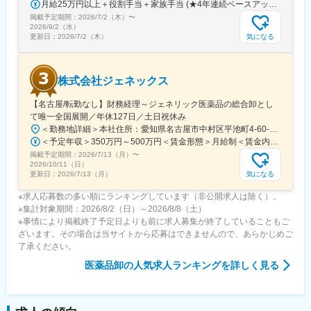
月給25万円以上＋役割手当＋家族手当 (★4年連続ベースアップ実施！)※時間外手当別途支給※年齢、経験、能力を考慮の上、優遇します
掲載予定期間：
2026/7/2（木）
〜
2026/9/2（水）
気になる
更新日：
2026/7/2（木）
株式会社ジェネックス
【名古屋/転勤なし】財務経理～ジェネリック医薬品の総合卸とし
て唯一全国展開／年休127日／土日祝休み
＜勤務地詳細＞本社住所：愛知県名古屋市中村区平池町4-60-12 グローバルゲート27F受動喫煙対策：敷地内喫煙可能場所あり変更の範囲：無
＜予定年収＞350万円～500万円＜賃金形態＞月給制＜賃金内訳＞月額（基本給）：250,000円～357,000円＜月給＞250,000円～357,000円＜昇給有無＞有＜残業手当＞有＜給与補足＞昇給：年１回（３月）賞与：年２回（6月、12月）※経験、スキルに応じて相談のうえ決定いたします※残業手当は別途支給30歳年収：350万円／月給25万円+賞与35歳年収：400万円／月給28.5万円+賞与賃金はあくまでも目安の金額であり、選考を通じて上下する可能性があります。月給(月額)は固定手当を含めた表記です。
掲載予定期間：
2026/7/13（月）
〜
2026/10/11（日）
気になる
更新日：
2026/7/13（月）
※求人応募数の多い順にランキングしています（非公開求人は除く）。
※集計対象期間：2026/8/2（日）～2026/8/8（土）
※事情により掲載終了予定日よりも前に求人募集が終了していることもご
ざいます。その場合は当サイトから応募はできませんので、あらかじめご
了承ください。
医薬品卸
の人気求人ランキングを詳しく見る