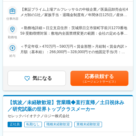
【東証プライム上場アルフレッサＧの中核企業／医薬品卸売会社4
メガ卸の1社／家族手当・退職金制度有／年間休日125日／産休・
仕事内容
育休充実】
＜勤務地詳細＞日立支店住所：茨城県日立市留町字前川1270番地
■業務詳細：
59 受動喫煙対策：敷地内全面禁煙変更の範囲：会社の定める事業
配属先の支店にて薬剤師業務をご担当頂きます。薬剤師職として
勤務地
所
事務的・学術的な立場から支店全体をサポート頂くポジションに
＜予定年収＞470万円～590万円＜賃金形態＞月給制＜賃金内訳＞
なります。
月額（基本給）：266,000円～328,000円その他固定手当/月：
具体的な業務は下記になります。
給与
25,000円～35,000円＜月給＞291,000円～363,000円＜昇給有無
・薬事関連業務(保健所への届出業務、お得意先の許可状況)
＞有＜残業手当＞有＜給与補足＞※ご経験・年齢・能力を考慮の
・品質管理業務(医薬品の温度管理、期限管理、衛生管理)
上、同社規定により決定します。賃金はあくまでも目安の金額で
・DI業務(医療機関や薬局からの問い合わせ対応)
あり、選考を通じて上下する可能性があります。月給(月額)は固定
・教育業務(社内従業員への研修をサポート役として指導)
応募依頼する
気になる
手当を含めた表記です。
取り扱う製品は医薬品、検査試薬、医療用麻薬、毒劇物の他に一
（エージェントサービス）
部医療機器なども取り扱いがあります。医療機関や薬局からの問
い合わせは１日数件程度になります。
【筑波／未経験歓迎】営業職◆直行直帰／土日祝休み
■研修体制：
入社後はＯＪＴ研修を通して着実に業務を習得して頂きます。一
／研究試薬の世界トップクラスメーカー
人立ち後も定期的な研修があり、充実したサポート体制が組まれ
セレックバイオテクノロジー株式会社
ています。
正社員
転勤なし
職種未経験歓迎
業種未経験歓迎
■キャリアパス：
支店での薬剤師として入社して頂きますが、今後は支店の管理薬