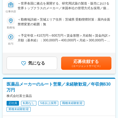
～世界各国に拠点を展開する、研究用試薬の製造・販売における
剤師、本社関連部署など幅広いキャリアパスを築くことができま
世界トップクラスのメーカー／米国本社の管理方式を採用／個々
す。
仕事内容
の裁量が大きく、自由な環境で自身の能力を最大限に発揮できる
環境～
■求人の魅力：
＜勤務地詳細＞茨城エリア住所：茨城県 受動喫煙対策：屋内全面
残業ほぼ無し・土日祝休みに加えて年間休日125日とプライベー
禁煙変更の範囲：無
■仕事内容：
トと仕事の両立がしやすい環境です。また産休、育休制度も取り
勤務地
大学や研究機関へ、自社ブランドの研究用試薬を提案・紹介する
やすい環境であり、近年では男性の産休、育休取得にも力を入れ
＜予定年収＞410万円～600万円＜賃金形態＞月給制＜賃金内訳＞
営業です。既存顧客の維持に加え、代理店との関係構築や新規開
ております。
月額（基本給）：300,000円～400,000円＜月給＞300,000円～
拓もお任せします。
給与
400,000円＜昇給有無＞有＜残業手当＞有＜給与補足＞■昇給：年
拠点に事業所はないため完全直行直帰型の業務です。
■当社の魅力：
1回■賞与実績：年2回■モデル年収年収450万円 入社1年目 メンバ
当社は東証プライム上場アルフレッサグループの中核企業です。
ー（月給30万円＋歩合給＋賞与2回）年収800万円 入社2年目 メン
■業務内容：
医療用医薬品、医療機器、医療用検査試薬、介護用品、健康食
バー（月給30万円＋歩合給＋賞与2回）年収1200万円 入社5年目
・既存顧客リストに沿って大学の研究室、研究機関などを訪問
品、一般用医薬品等の卸売販売を行っています。約1000メーカ
応募依頼する
気になる
メンバー（月給30万円＋歩合給＋賞与2回）賃金はあくまでも目
・代理店との関係構築
ー、35万アイテムを取り扱いっており、お客様の多様な要望に対
（エージェントサービス）
安の金額であり、選考を通じて上下する可能性があります。月給
・新規開拓
応できています。また、製品だけでなく、新製品・業界情報の提
(月額)は固定手当を含めた表記です。
・当社の試薬をお客様に説明（学術担当サポートあり）
供とともに医療経営士の資格取得による経営に関わる情報、新規
・顧客満足度の向上、自社ブランドの周知
開業・開局時の情報支援、地域医療への貢献など、多岐にわたる
医薬品メーカーのルート営業／未経験歓迎／年収例630
有益な情報を継続的に提供も行っています。
■入社後のサポート体制：
万円
初日は横浜本社でオリエンテーションがございます。
変更の範囲：会社の定める業務
株式会社富士薬品
その後は２カ月程、リモートでの専門知識と営業の研修を行うと
並行し、先輩社員の営業同行によって当社の試薬について理解を
正社員
転勤なし
5名以上採用
職種未経験歓迎
深めていただきます。
業種未経験歓迎
■働き方について：