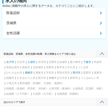
求人の傾向
dodaに掲載中の求人に関するデータを、カテゴリごとにご紹介します。
医薬品卸
茨城県
女性活躍
医薬品卸、茨城県、女性活躍の転職・求人情報をエリアで絞り込む
水戸市
日立市
土浦市
古河市
石岡市
結城市
龍ケ崎市
下妻市
常総市
常陸太田市
高萩市
北茨城市
笠間市
取手市
牛久市
つくば市
ひたちなか市
鹿嶋市
潮来市
守谷市
常陸大宮市
那珂市
筑西市
坂東市
稲敷市
かすみがうら市
桜川市
神栖市
行方市
鉾田市
つくばみらい市
小美玉市
東茨城郡（茨城町、大洗町、城里町）
稲敷郡（美浦村、阿見町、河内町）
那珂郡（東海村）
猿島郡（五霞町、境町）
結城郡（八千代町）
久慈郡（大子町）
北相馬郡（利根町）
ほかのエリアで探す