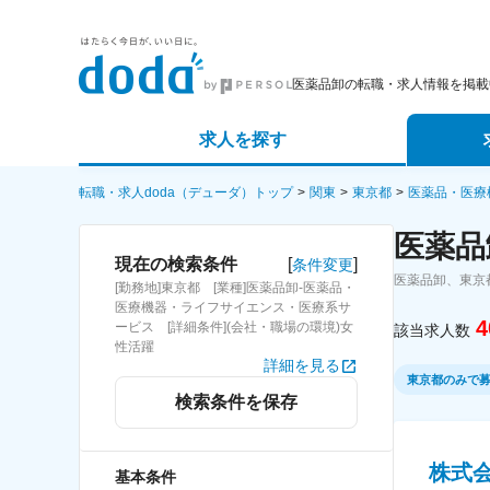
医薬品卸の転職・求人情報を掲載
求人を探す
詳細条件から探す
エージェ
転職・求人doda（デューダ）トップ
関東
東京都
医薬品・医療
医薬品
新着求人から探す
スカウト
[
]
現在の検索条件
条件変更
医薬品卸、東京
[勤務地]東京都 [業種]医薬品卸-医薬品・
求人特集から探す
パートナ
医療機器・ライフサイエンス・医療系サ
4
ービス [詳細条件](会社・職場の環境)女
該当求人数
性活躍
詳細を見る
東京都のみで
検索条件を保存
株式
基本条件