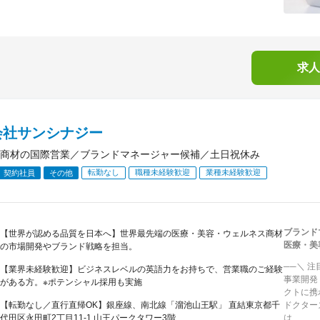
求人
会社サンシナジー
商材の国際営業／ブランドマネージャー候補／土日祝休み
転勤なし
職種未経験歓迎
業種未経験歓迎
契約社員
その他
ブランド
【世界が認める品質を日本へ】世界最先端の医療・美容・ウェルネス商材
医療・美
の市場開発やブランド戦略を担当。
──＼ 
【業界未経験歓迎】ビジネスレベルの英語力をお持ちで、営業職のご経験
事業開発
がある方。※ポテンシャル採用も実施
クトに携
【転勤なし／直行直帰OK】銀座線、南北線「溜池山王駅」 直結東京都千
ドクター
代田区永田町2丁目11-1 山王パークタワー3階
は、...