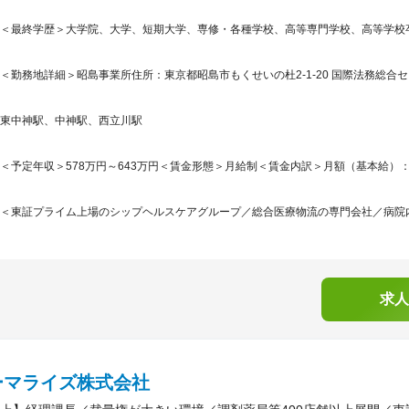
＜最終学歴＞大学院、大学、短期大学、専修・各種学校、高等専門学校、高等学校
＜勤務地詳細＞昭島事業所住所：東京都昭島市もくせいの杜2-1-20 国際法務総合セ
東中神駅、中神駅、西立川駅
＜予定年収＞578万円～643万円＜賃金形態＞月給制＜賃金内訳＞月額（基本給）：396,0
＜東証プライム上場のシップヘルスケアグループ／総合医療物流の専門会社／病院内外
求人
ーマライズ株式会社