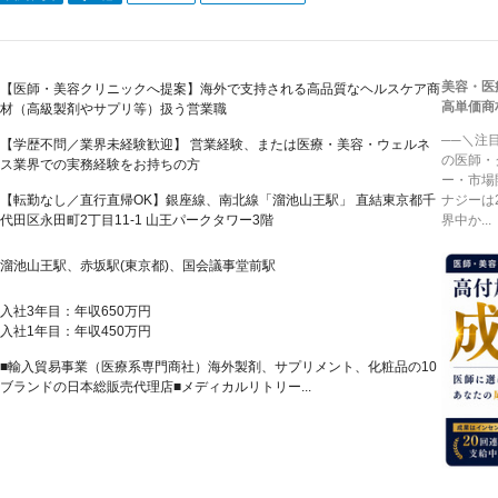
美容・医
【医師・美容クリニックへ提案】海外で支持される高品質なヘルスケア商
高単価商
材（高級製剤やサプリ等）扱う営業職
──＼注
【学歴不問／業界未経験歓迎】 営業経験、または医療・美容・ウェルネ
の医師・
ス業界での実務経験をお持ちの方
ー・市場
【転勤なし／直行直帰OK】銀座線、南北線「溜池山王駅」 直結東京都千
ナジーは
代田区永田町2丁目11-1 山王パークタワー3階
界中か...
溜池山王駅、赤坂駅(東京都)、国会議事堂前駅
入社3年目：年収650万円
入社1年目：年収450万円
■輸入貿易事業（医療系専門商社）海外製剤、サプリメント、化粧品の10
ブランドの日本総販売代理店■メディカルリトリー...