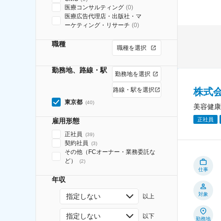
医療コンサルティング
(
0
)
医療広告代理店・出版社・マ
ーケティング・リサーチ
(
0
)
職種
職種を選択
勤務地、路線・駅
勤務地を選択
株式
路線・駅を選択
東京都
(
40
)
美容健康
正社員
雇用形態
正社員
(
39
)
契約社員
(
3
)
その他（FCオーナー・業務委託な
ど）
(
2
)
仕事
年収
対象
指定しない
以上
指定しない
以下
勤務地