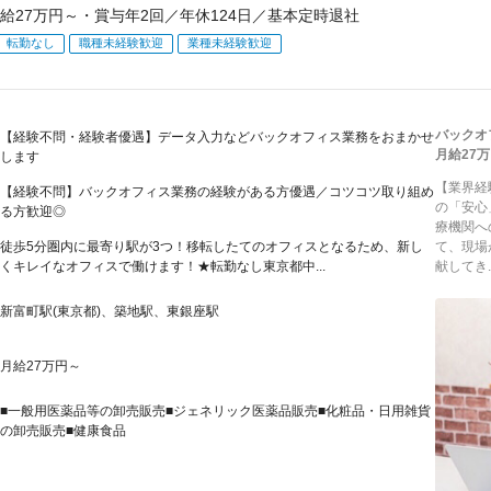
給27万円～・賞与年2回／年休124日／基本定時退社
転勤なし
職種未経験歓迎
業種未経験歓迎
バックオ
【経験不問・経験者優遇】データ入力などバックオフィス業務をおまかせ
月給27
します
【業界経
【経験不問】バックオフィス業務の経験がある方優遇／コツコツ取り組め
の「安心
る方歓迎◎
療機関へ
徒歩5分圏内に最寄り駅が3つ！移転したてのオフィスとなるため、新し
て、現場
くキレイなオフィスで働けます！★転勤なし東京都中...
献してき..
新富町駅(東京都)、築地駅、東銀座駅
月給27万円～
■一般用医薬品等の卸売販売■ジェネリック医薬品販売■化粧品・日用雑貨
の卸売販売■健康食品