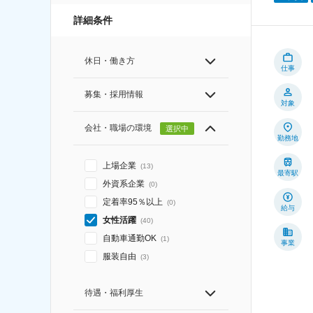
詳細条件
休日・働き方
仕事
募集・採用情報
対象
会社・職場の環境
選択中
勤務地
上場企業
(
13
)
最寄駅
外資系企業
(
0
)
定着率95％以上
(
0
)
給与
女性活躍
(
40
)
自動車通勤OK
(
1
)
事業
服装自由
(
3
)
待遇・福利厚生