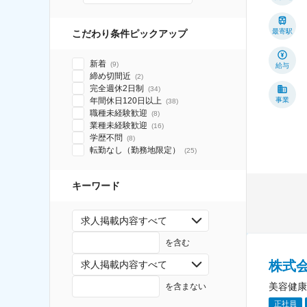
最寄駅
こだわり条件ピックアップ
新着
(
9
)
給与
締め切間近
(
2
)
完全週休2日制
(
34
)
年間休日120日以上
事業
(
38
)
職種未経験歓迎
(
8
)
業種未経験歓迎
(
16
)
学歴不問
(
8
)
転勤なし（勤務地限定）
(
25
)
キーワード
求人掲載内容すべて
を含む
株式
求人掲載内容すべて
美容健康
を含まない
正社員