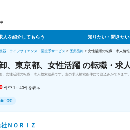
中
求人を紹介してもらう
知りたい・聞きたい
ントサービス
転職ノウハウ
機器・ライフサイエンス・医療系サービス
医薬品卸
女性活躍の転職・求人情報
卸、東京都、女性活躍 の転職・求
サービス
データで見る転職
都、女性活躍の転職・求人検索結果です。左の求人検索条件にて絞込みができます
ーエージェントサービス
コラム・インタビュー
0
件中
1～40
件
を表示
転職Q&A
(
36
)
募集中
会社ＮＯＲＩＺ