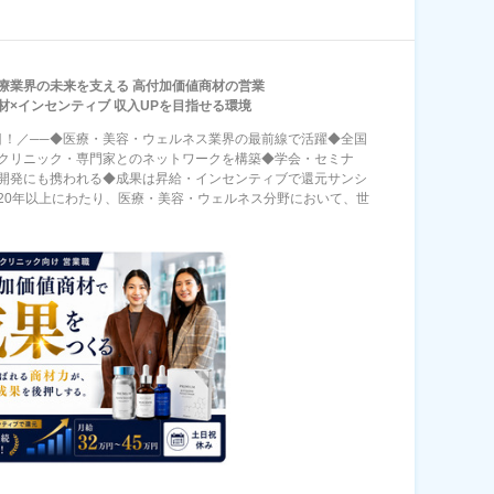
療業界の未来を支える 高付加価値商材の営業
材×インセンティブ 収入UPを目指せる環境
目！／──◆医療・美容・ウェルネス業界の最前線で活躍◆全国
クリニック・専門家とのネットワークを構築◆学会・セミナ
開発にも携われる◆成果は昇給・インセンティブで還元サンシ
20年以上にわたり、医療・美容・ウェルネス分野において、世