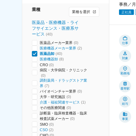
事務／月
業種
業種を選択
正社員
医薬品・医療機器・ライ
フサイエンス・医療系サ
ービス
(
40
)
医薬品メーカー業界
(
0
)
仕事
医療機器メーカー業界
(
2
)
医薬品卸
(
40
)
対象
医療機器卸
(
8
)
CRO
(
0
)
病院・大学病院・クリニック
勤務地
(
0
)
調剤薬局・ドラッグストア業
界
(
7
)
最寄駅
バイオベンチャー業界
(
0
)
大学・研究施設
(
0
)
介護・福祉関連サービス
(
1
)
給与
その他医療関連
(
0
)
診断薬・臨床検査機器・臨床
検査試薬メーカー
(
0
)
事業
SMO
(
0
)
CSO
(
2
)
CMO
(
0
)