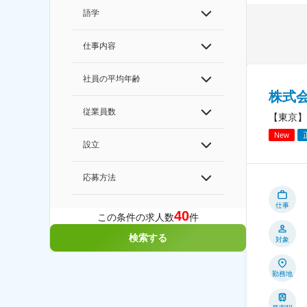
語学
仕事内容
社員の平均年齢
株式会
従業員数
【東京】
New
設立
応募方法
仕事
40
この条件の求人数
件
検索する
対象
勤務地