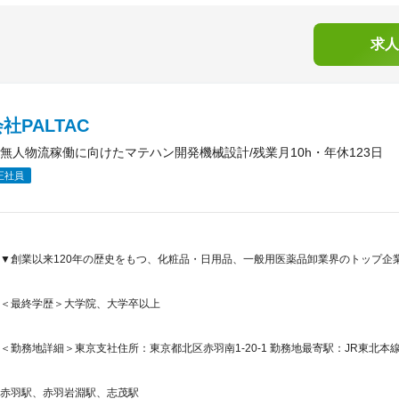
求人
社PALTAC
無人物流稼働に向けたマテハン開発機械設計/残業月10h・年休123日
正社員
▼創業以来120年の歴史をもつ、化粧品・日用品、一般用医薬品卸業界のトップ企
＜最終学歴＞大学院、大学卒以上
＜勤務地詳細＞東京支社住所：東京都北区赤羽南1-20-1 勤務地最寄駅：JR東北本線
赤羽駅、赤羽岩淵駅、志茂駅