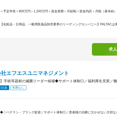
＜予定年収＞800万円～1,200万円＜賃金形態＞月給制＜賃金内訳＞月額（基本給）：440,
【化粧品・日用品、一般用医薬品卸売業界のリーディングカンパニー】PALTACは美
求人
会社エフエスユニマネジメント
】手術等器材の滅菌リーダー候補◆サポート体制◎／福利厚生充実／働
転勤なし
正社員
◆◇ベテラン・ブランク歓迎／サポート体制◎／患者様の治療に欠かせない大切なポ