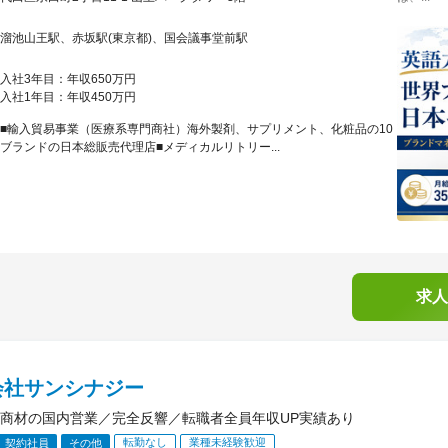
溜池山王駅、赤坂駅(東京都)、国会議事堂前駅
入社3年目：年収650万円
入社1年目：年収450万円
■輸入貿易事業（医療系専門商社）海外製剤、サプリメント、化粧品の10
ブランドの日本総販売代理店■メディカルリトリー...
求人
会社サンシナジー
商材の国内営業／完全反響／転職者全員年収UP実績あり
転勤なし
業種未経験歓迎
契約社員
その他