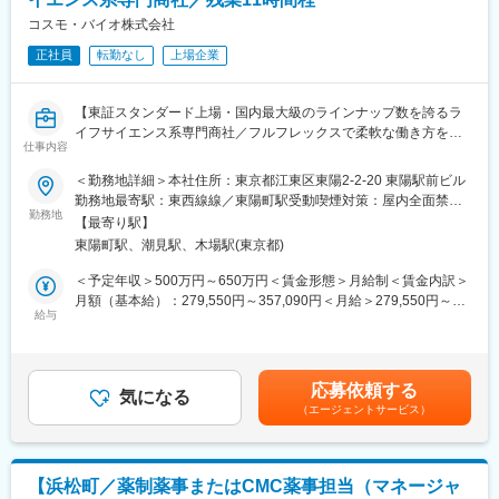
ような研究は医療、創薬、健康、食糧、環境、エネルギー等幅広
コスモ・バイオ株式会社
い事業の技術革新に寄与しており、人々の豊かな生活を下支えし
＜メディカルMS＞
ている存在です。
病院や検査センター等に対して臨床検査試薬や医療機器などを販
正社員
転勤なし
上場企業
当社が保有する製品は世界中の600社にも及ぶメーカーから仕入
売、情報提供を行います。
れた1200万品目にも及び、顧客の複雑な要望にも積極的に提案を
商談相手は医師や看護師、検査技師など。またメーカー担当者と
行うことを可能としています。
【東証スタンダード上場・国内最大級のラインナップ数を誇るラ
連携しお得意様へのソリューション営業を行います。
イフサイエンス系専門商社／フルフレックスで柔軟な働き方を実
変更の範囲：会社の定める業務
仕事内容
現】
■とあるMSの1日のスケジュール
8:30出勤、朝礼参加
＜勤務地詳細＞本社住所：東京都江東区東陽2-2-20 東陽駅前ビル
■職務概要
10:00顧客訪問
勤務地最寄駅：東西線線／東陽町駅受動喫煙対策：屋内全面禁煙
当社の情報システム部門では、業務システムの運用・保守を基盤
12:00打合せ・商談
勤務地
変更の範囲：会社の定める事業所
【最寄り駅】
としつつ、業務部門と密に連携しながら改善提案や新規システム
12:45勉強会参加
東陽町駅、潮見駅、木場駅(東京都)
導入を進めていただきます。これまでベンダー側で培ったシステ
昼食
ム開発や導入プロジェクトの経験を活かし、ユーザー企業の立場
14:20顧客訪問
＜予定年収＞500万円～650万円＜賃金形態＞月給制＜賃金内訳＞
でDXを推進し、売上・収益性の向上や業務改善に直接貢献できる
17:00帰社、内勤業務
月額（基本給）：279,550円～357,090円＜月給＞279,550円～
ポジションです。
18:00退勤
給与
357,090円＜昇給有無＞有＜残業手当＞有＜給与補足＞■賞与実績:
年2回 【諸手当】家族手当・通勤手当 他※想定年収は残業11時間
■業務内容
■配属・組織構成
の場合を記載 ※経験・能力等を考慮賃金はあくまでも目安の金額
・外部向けシステム（商品情報サイト、代理店向けサイト等）、
面接での評価、ご本人様の希望を加味して東京都内のいずれかの
であり、選考を通じて上下する可能性があります。月給(月額)は固
応募依頼する
CRM、受発注・会計・BIといった業務システムとそれぞれのデー
営業所・拠点へ配属になります。
気になる
定手当を含めた表記です。
（エージェントサービス）
タ連携システムの運用・保守、更改、新規導入への対応
1拠点あたり6～12名程のMS職の方が在籍しています。
・業務部門との連携による課題抽出、要件整理、システム仕様の
年齢層は20代～50代と幅広く、異業界出身の方も数多く活躍され
取りまとめ
ています。
・既存システムの機能追加・改修に伴う設計、開発、テスト、リ
【浜松町／薬制薬事またはCMC薬事担当（マネージャ
リース対応（ベンダーコントロール含む）
■就業環境