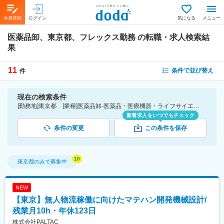
会員登録
ログイン
気になる
メニュー
医薬品卸、東京都、フレックス勤務
の転職・求人検索結
果
11
条件で並び替え
件
現在の検索条件
[勤務地]東京都 [業種]医薬品卸-医薬品・医療機器・ライフサイエンス・医療系サービス [詳細条件](休日・働き方)フレックス勤務
新着求人をいつでもチェック
条件の変更
この条件を保存
東京都
のみで募集中
NEW
【東京】無人物流稼働に向けたマテハン開発機械設計/
残業月10h・年休123日
株式会社PALTAC