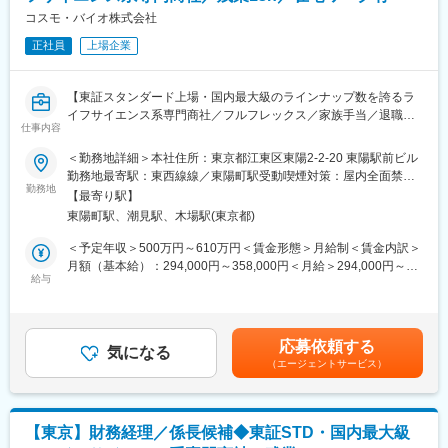
業会社(業界NO.1のシェア！)
コスモ・バイオ株式会社
◇ほとんどの大手企業と取引があり、年間に35億個を小売店に流
正社員
上場企業
しているインフラに近い企業
変更の範囲：会社の定める業務
【東証スタンダード上場・国内最大級のラインナップ数を誇るラ
イフサイエンス系専門商社／フルフレックス／家族手当／退職金
仕事内容
制度有】
＜勤務地詳細＞本社住所：東京都江東区東陽2-2-20 東陽駅前ビル
■職務内容：
勤務地最寄駅：東西線線／東陽町駅受動喫煙対策：屋内全面禁煙
当社及び連結子会社の、各種経理業務を経験に応じてご担当いた
勤務地
変更の範囲：会社の定める事業所（リモートワーク含む）
【最寄り駅】
だきます。
東陽町駅、潮見駅、木場駅(東京都)
〇出納業務:国内送金、海外送金・債務消込、入金・債権消込、請
求書発行や書類整理、経費入力、
＜予定年収＞500万円～610万円＜賃金形態＞月給制＜賃金内訳＞
支払の管理、固定資産、原価計算、経理業務に関連するシステム
月額（基本給）：294,000円～358,000円＜月給＞294,000円～
の管理
給与
358,000円＜昇給有無＞有＜残業手当＞有＜給与補足＞※選考を通
〇決算業務:連結決算、個別決算、CF計算書作成、開示資料作成、
じて前後する可能性がございます。※■ご経験・能力を考慮の上、
会計方針の立案、税務申告、
当社規定により決定いたします。※想定年収は残業13時間の場合
管理資料作成、監査対応
を記載■賞与 基本給4か月を想定■家族手当等あり賃金はあくまで
応募依頼する
〇税務調査対応、内部統制対応
気になる
も目安の金額であり、選考を通じて上下する可能性があります。
（エージェントサービス）
〇管理会計業務:予算編成、管理資料作成、財務戦略の企画立案
月給(月額)は固定手当を含めた表記です。
■ご入社後について
出納業務と決算の補助的業務を通じて業務内の理解を深めていた
【東京】財務経理／係長候補◆東証STD・国内最大級
だきます。