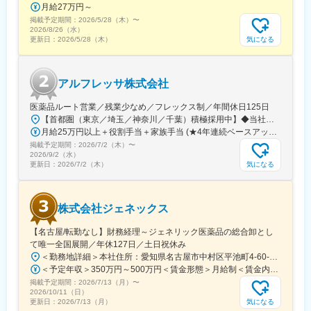
月給27万円～
掲載予定期間：
2026/5/28（木）
〜
2026/8/26（水）
気になる
更新日：
2026/5/28（木）
アルフレッサ株式会社
医薬品ルート営業／残業少なめ／フレックス制／年間休日125日
【首都圏（東京／埼玉／神奈川／千葉）積極採用中】◆当社が展開する【北海道／関東／首都圏／中部／近畿／九州】の各事業所へご希望を考慮した上で配属となります。【北海道】北海道【関東】栃木／群馬／茨城／長野／山梨／新潟【首都圏】東京／埼玉／神奈川／千葉★積極採用エリア【中部】静岡／愛知／三重／岐阜【近畿】滋賀／兵庫／大阪／京都／奈良／和歌山【九州】福岡／長崎／熊本／大分／宮崎／鹿児島各事業所の詳細については、弊社HPよりご確認ください※「企業情報」→「拠点」よりご確認いただけます。屋内禁煙(※喫煙室あり※禁煙タイムあり※喫煙室での就労はありません)
月給25万円以上＋役割手当＋家族手当 (★4年連続ベースアップ実施！)※時間外手当別途支給※年齢、経験、能力を考慮の上、優遇します
掲載予定期間：
2026/7/2（木）
〜
2026/9/2（水）
気になる
更新日：
2026/7/2（木）
株式会社ジェネックス
【名古屋/転勤なし】財務経理～ジェネリック医薬品の総合卸とし
て唯一全国展開／年休127日／土日祝休み
＜勤務地詳細＞本社住所：愛知県名古屋市中村区平池町4-60-12 グローバルゲート27F受動喫煙対策：敷地内喫煙可能場所あり変更の範囲：無
＜予定年収＞350万円～500万円＜賃金形態＞月給制＜賃金内訳＞月額（基本給）：250,000円～357,000円＜月給＞250,000円～357,000円＜昇給有無＞有＜残業手当＞有＜給与補足＞昇給：年１回（３月）賞与：年２回（6月、12月）※経験、スキルに応じて相談のうえ決定いたします※残業手当は別途支給30歳年収：350万円／月給25万円+賞与35歳年収：400万円／月給28.5万円+賞与賃金はあくまでも目安の金額であり、選考を通じて上下する可能性があります。月給(月額)は固定手当を含めた表記です。
掲載予定期間：
2026/7/13（月）
〜
2026/10/11（日）
気になる
更新日：
2026/7/13（月）