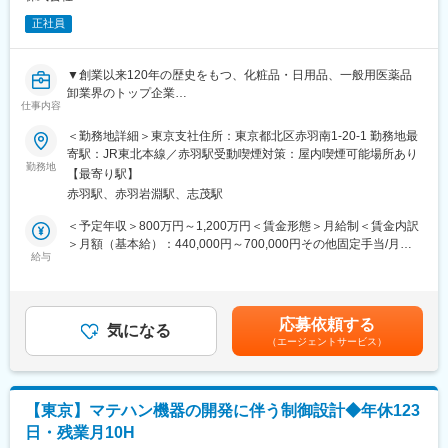
正社員
▼創業以来120年の歴史をもつ、化粧品・日用品、一般用医薬品
卸業界のトップ企業
仕事内容
▼中間流通業としてサプライチェーン全体を見据え、新しい流通
価値を提供する、新時代の流通創造を目指しています。
＜勤務地詳細＞東京支社住所：東京都北区赤羽南1-20-1 勤務地最
寄駅：JR東北本線／赤羽駅受動喫煙対策：屋内喫煙可能場所あり
【業務内容】生活必需品（化粧品・日用品、一般用医薬品）を扱
勤務地
【最寄り駅】
う同社大型センターでは更なる自動化・無人化を進めており、今
赤羽駅、赤羽岩淵駅、志茂駅
回のポジションでは、そのためのマテハン機器の機械設計業務を
リードして頂きます。
＜予定年収＞800万円～1,200万円＜賃金形態＞月給制＜賃金内訳
＞月額（基本給）：440,000円～700,000円その他固定手当/月：
【設計開発した製品一例】
給与
10,000円＜月給＞450,000円～710,000円＜昇給有無＞有＜残業手
■ロボットアームの設計開発：大きさ、重さ、形状が異なる何万種
当＞有＜給与補足＞■賞与実績:年二回支給有（7月・12月）賃金は
類もの商品を識別し掴みます。
あくまでも目安の金額であり、選考を通じて上下する可能性があ
■輸送ロボットの設計：商品を倉庫内の保管場所へ自動輸送しま
ります。月給(月額)は固定手当を含めた表記です。
応募依頼する
す。
気になる
（エージェントサービス）
※まずは既存のテーマに取り組んで頂きますが、将来的には自動
化・無人化にあたり課題はどこなのかを考え、解決するように新
しいテーマに自らチャレンジし取り組んで頂くことが期待されま
す。
【東京】マテハン機器の開発に伴う制御設計◆年休123
日・残業月10H
■当社の特徴：