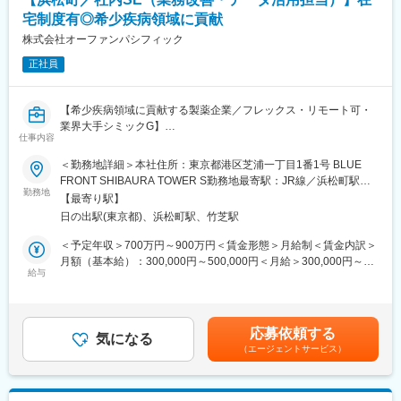
幸せを届けること。
宅制度有◎希少疾病領域に貢献
私たちは、希少疾病を取り巻く課題―新たな治療薬の提供、安定
供給、診断率の向上、疾患認知度の向上―に挑戦し続けます。
株式会社オーファンパシフィック
継続的に新薬を提供していくために、長期収載品を取扱い、医薬
正社員
品製造販売業者としての強みを活かした事業を行うことで売上規
模の拡大を目指しています。
現在の社員数は約50名、社員の殆どが大手製薬企業出身者であり
【希少疾病領域に貢献する製薬企業／フレックス・リモート可・
少数精鋭の組織体制となっています。既存組織でカバーできない
業界大手シミックG】
事柄は皆で協力して解決していきますので知識、経験の幅を広げ
仕事内容
ることができます。海外取引が多く英語上達の機会にも恵まれて
小規模組織のため、基幹システムについてはCMICグループのシス
＜勤務地詳細＞本社住所：東京都港区芝浦一丁目1番1号 BLUE
います。柔軟に在宅勤務を取り入れて頂くことで東京近郊在住者
テム基盤を活用しています。 その上で、現場業務の効率化・可視
FRONT SHIBAURA TOWER S勤務地最寄駅：JR線／浜松町駅受
以外の方もご応募頂けます。
化を目的に、BIツールや小規模な仕組みを活用した業務改善を推
勤務地
動喫煙対策：屋内全面禁煙変更の範囲：会社の定める事業所（リ
裁量と責任をもって仕事をしながら、一日も早く希少疾病の患者
【最寄り駅】
進いただきます。
モートワーク含む）
さんに治療薬を届けたいと願う方に仲間に加わって頂きたいと思
日の出駅(東京都)、浜松町駅、竹芝駅
っています。
■業務内容：
＜予定年収＞700万円～900万円＜賃金形態＞月給制＜賃金内訳＞
・業務部門と連携した業務プロセスの整理・改善提案
月額（基本給）：300,000円～500,000円＜月給＞300,000円～
※株式会社オーファンバシフィックはシミックホールディングスの
・BIツール等を用いたデータ可視化・レポート作成
給与
500,000円＜昇給有無＞有＜残業手当＞有＜給与補足＞※経験能力
グループ企業です。
・Excel / RPA / 生成AI等を活用した業務の簡易システム化
等を考慮し、当社規定により優遇賃金はあくまでも目安の金額で
https://www.orphanpacific.com/
・親会社システムとの連携・調整（データ活用・運用面）
あり、選考を通じて上下する可能性があります。月給(月額)は固定
・外部ベンダーとの調整（必要に応じて）
手当を含めた表記です。
変更の範囲：会社の定める業務
応募依頼する
・IT資産管理（Webサーバー等含む）および基本的なIT運用対応
気になる
（エージェントサービス）
■オーファンパシフィック社について：
弊社は希少疾病治療薬（オーファンドラッグ）の開発と製造販売
を主たる事業目的とした製薬企業です。