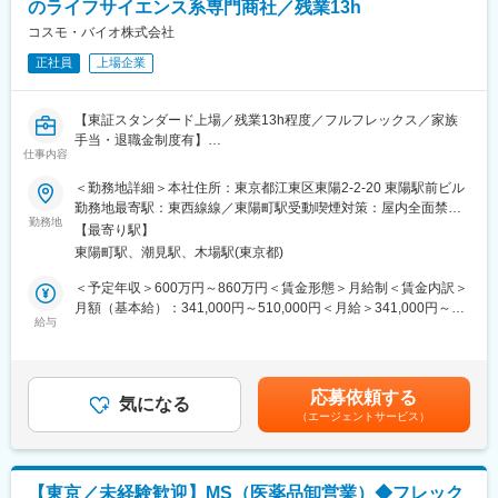
のライフサイエンス系専門商社／残業13h
その後、決算、管理会計と高度化した経験を積んでいただきま
す。派遣社員等への指導も行っていただきます
コスモ・バイオ株式会社
正社員
上場企業
■就業環境：
フレックスタイム制を活用しておりフレキシブルに就業がしやす
い環境です。入社後1年は出社をベースに勤務頂きますが、2年目
【東証スタンダード上場／残業13h程度／フルフレックス／家族
以降はテレワークも活用しながら就業が可能となります。年間休
手当・退職金制度有】
日も124日とワークライフバランスも両立できる環境です。
仕事内容
また、女性も男性も育児休業取得実績があります。1人目、2人目
■業務概要：
＜勤務地詳細＞本社住所：東京都江東区東陽2-2-20 東陽駅前ビル
と取っている方も多数いらっしゃいます。
当社及び連結子会社の、各種経理業務をご経験に応じて担当いた
勤務地最寄駅：東西線線／東陽町駅受動喫煙対策：屋内全面禁煙
残業時間は13時間程度です。
だきます。
勤務地
変更の範囲：会社の定める事業所（リモートワーク含む）
【最寄り駅】
体制強化に伴い、部長直下で組織を支えていただくポジションの
■当社について：
東陽町駅、潮見駅、木場駅(東京都)
募集です。
当社はスタンダード上場のライフサイエンス専門商社です。当社
＜予定年収＞600万円～860万円＜賃金形態＞月給制＜賃金内訳＞
は特にライフサイエンス研究に必要な試薬、機器、受託サービ
■業務詳細：
月額（基本給）：341,000円～510,000円＜月給＞341,000円～
ス、および臨床検査薬の仕入販売を主な事業としています。この
・出納業務（国内外送金、債権債務消込、請求書発行、経費処理
給与
510,000円＜昇給有無＞有＜残業手当＞有＜給与補足＞※選考を通
ような研究は医療、創薬、健康、食糧、環境、エネルギー等幅広
等）
じて前後する可能性がございます。※■賞与実績:年2回 【諸手当】
い事業の技術革新に寄与しており、人々の豊かな生活を下支えし
・決算業務（個別・連結決算、CF計算書、開示資料作成、監査対
家族手当・通勤手当 他（会社規定に基づき支給）、残業手当（残
ている存在です。
応 等）
業時間に応じて別途支給） ※想定年収は残業13時間の場合を記載
当社が保有する製品は世界中の600社にも及ぶメーカーから仕入
応募依頼する
・税務対応、内部統制対応
気になる
賃金はあくまでも目安の金額であり、選考を通じて上下する可能
れた1200万品目にも及び、顧客の複雑な要望にも積極的に提案を
（エージェントサービス）
・管理会計（予算編成、分析、財務戦略立案）
性があります。月給(月額)は固定手当を含めた表記です。
行うことを可能としています。
■ご入社後について：
変更の範囲：会社の定める業務
入社後は、主に決算業務を担いながらメンバーの業務フォローや
【東京／未経験歓迎】MS（医薬品卸営業）◆フレック