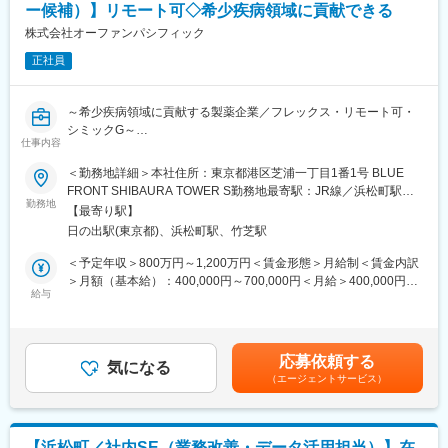
ー候補）】リモート可◇希少疾病領域に貢献できる
・プロジェクトの進行支援（スケジュール調整、課題管理、品質
フレックスタイム制・完全週休2日制・年間休日126日で、柔軟な
確認など）
株式会社オーファンパシフィック
働き方とワークライフバランスが実現できます。
・障害発生時の一次対応、原因調査、再発防止策の検討・実施
正社員
・新しい技術やツールの調査・導入検討、システム環境の改善提
■アルフレッサ株式会社の魅力
案
当社は東証プライム上場アルフレッサグループの中核企業とし
・日常業務を効率化するための簡単なコード作成やスクリプト開
て、医療用医薬品、医療機器、検査試薬、介護用品、健康食品、
～希少疾病領域に貢献する製薬企業／フレックス・リモート可・
発、ローコード・ノーコードツールの利用
一般用医薬品などを卸売販売しています。約1000メーカー・35万
シミックG～
・生成AIを利用した業務改善やデータ活用の検討・実施（情報収
アイテムを扱い、多様なニーズに対応。さらに新製品・業界情報
仕事内容
集や社内啓発活動などを含む）
の提供や医療経営士資格による経営支援、新規開業支援、地域医
■業務内容：
＜勤務地詳細＞本社住所：東京都港区芝浦一丁目1番1号 BLUE
療への貢献など、有益な情報を継続的に提供しています。
１）薬制薬事
FRONT SHIBAURA TOWER S勤務地最寄駅：JR線／浜松町駅受
■組織構成
・既存品の変更に関する軽微変更届、一部変更承認申請（薬事評
勤務地
動喫煙対策：屋内全面禁煙変更の範囲：会社の定める事業所（リ
情報システム部（部長1名、メンバー6名の計7名体制）
【最寄り駅】
変更の範囲：会社の定める業務
価、手続きの方針策定を含む）
モートワーク含む）
日の出駅(東京都)、浜松町駅、竹芝駅
・製造販売業・卸売販売業などの業許可管理
■就業環境
・添付文書作成
＜予定年収＞800万円～1,200万円＜賃金形態＞月給制＜賃金内訳
月平均残業11時間程、コアタイム無しのフレックスタイム制を活
２）CMC薬事オペレーション
＞月額（基本給）：400,000円～700,000円＜月給＞400,000円～
用しておりフレキシブルに就業がしやすい環境です。入社後1年は
・承認申請書等の作成、CTD（M2.3及びM3）の作成または確
給与
700,000円＜昇給有無＞有＜残業手当＞有＜給与補足＞※経験能力
出社をベースに勤務頂きますが、2年目以降はテレワークも活用し
認、Gateway提出
等を考慮し、当社規定により優遇賃金はあくまでも目安の金額で
ながら就業が可能となります。年間休日も124日とワークライフ
・相談または審査対応としてPMDAとの窓口対応
あり、選考を通じて上下する可能性があります。月給(月額)は固定
バランスも両立できる環境です。
・国内外の関係会社と薬事情報のやり取り
手当を含めた表記です。
また、女性も男性も育児休業取得実績があります。1人目、2人目
応募依頼する
気になる
と取っている方も多数いらっしゃいます。
（エージェントサービス）
■オーファンパシフィック社について：
弊社は希少疾病治療薬（オーファンドラッグ）の開発と製造販売
変更の範囲：会社の定める業務
を主たる事業目的とした製薬企業です。
私たちの使命は、希少疾病を持つ患者さんとそのご家族に笑顔と
【浜松町／社内SE（業務改善・データ活用担当）】在