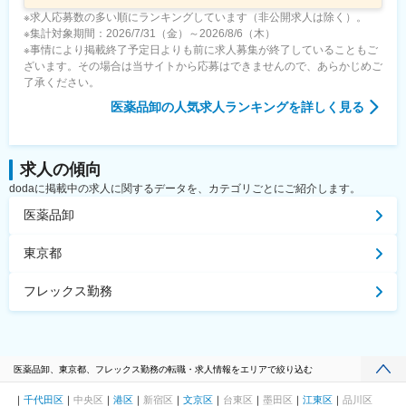
※求人応募数の多い順にランキングしています（非公開求人は除く）。
※集計対象期間：2026/7/31（金）～2026/8/6（木）
※事情により掲載終了予定日よりも前に求人募集が終了していることもご
ざいます。その場合は当サイトから応募はできませんので、あらかじめご
了承ください。
医薬品卸
の人気求人ランキングを詳しく見る
求人の傾向
dodaに掲載中の求人に関するデータを、カテゴリごとにご紹介します。
医薬品卸
東京都
フレックス勤務
医薬品卸、東京都、フレックス勤務の転職・求人情報をエリアで絞り込む
千代田区
中央区
港区
新宿区
文京区
台東区
墨田区
江東区
品川区