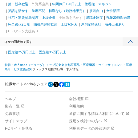
第二新卒歓迎
外資系企業
年間休日120日以上
管理職・マネジャー
英語を活かす
学歴不問
転勤なし（勤務地限定）
服装自由
女性活躍
社宅・家賃補助制度
上場企業
中国語を活かす
退職金制度
残業20時間未満
完全週休2日制
職種未経験歓迎
土日祝休み
原則定時退社
海外出張あり
U・Iターン支援あり
ほかの固定給で探す
固定給25万円以上
固定給35万円以上
転職・求人doda（デューダ）トップ
関東
東京都
医薬品・医療機器・ライフサイエンス・医療
系サービス
医薬品卸
フレックス勤務の転職・求人情報
転職サイト dodaをシェア
ヘルプ
会社概要
拠点一覧
利用規約
免責事項
通信に関する情報の利用について
サイトマップ
採用を検討中の方へ
PCサイトを見る
利用者データの外部送信