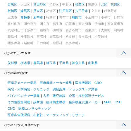
目黒区
大田区
世田谷区
渋谷区
中野区
杉並区
豊島区
北区
荒川区
板橋区
練馬区
足立区
葛飾区
江戸川区
八王子市
立川市
武蔵野市
三鷹市
青梅市
府中市
昭島市
調布市
町田市
小金井市
小平市
日野市
東村山市
国分寺市
国立市
福生市
狛江市
東大和市
清瀬市
東久留米市
武蔵村山市
多摩市
稲城市
羽村市
あきる野市
西東京市
大島町
利島村
新島村
神津島村
三宅村
御蔵島村
八丈町
青ヶ島村
小笠原村
西多摩郡（瑞穂町、日の出町、檜原村、奥多摩町）
ほかのエリアで探す
茨城県
栃木県
群馬県
埼玉県
千葉県
神奈川県
山梨県
ほかの業種で探す
医薬品メーカー業界
医療機器メーカー業界
医療機器卸
CRO
病院・大学病院・クリニック
調剤薬局・ドラッグストア業界
バイオベンチャー業界
大学・研究施設
介護・福祉関連サービス
その他医療関連
診断薬・臨床検査機器・臨床検査試薬メーカー
SMO
CSO
CMO
医療コンサルティング
医療広告代理店・出版社・マーケティング・リサーチ
ほかのこだわり条件で探す