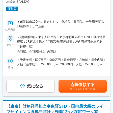
・創業以来120年の歴史をもつ、化粧品・日用品、一般用医薬品
株式会社PALTAC
卸業界のトップ企業です。中間流通業としてサプライチェーン全
正社員
体を見据え、新しい流通価値を提供する、新時代の流通創造を目
指しています。
・「より良いものを追求する」という改善の姿勢の強さです。本
▼創業以来120年の歴史をもつ、化粧品・日用品、一般用医薬品
当にみんな貪欲で、提案者の年齢やポジションに関係なく、良い
卸業界のトップ企業
提案はどんどん採用し、実行していくという風土が根付いていま
仕事内容
▼中間流通業としてサプライチェーン全体を見据え、新しい流通
す。また、上司も改善に対して協力的で、時には一緒に課題に取
価値を提供する、新時代の流通創造を目指しています。
＜勤務地詳細＞東京支社住所：東京都北区赤羽南1-20-1 勤務地最
り組むこともあります。
寄駅：JR東北本線／赤羽駅受動喫煙対策：屋内喫煙可能場所あり
■生活必需品（化粧品・日用品、一般用医薬品）を扱う同社
勤務地
変更の範囲：会社の定める事業所
【最寄り駅】
（RDC）では更なる自動化・無人化を進めており、今回のポジシ
赤羽駅、赤羽岩淵駅、志茂駅
ョンでは、そのためのマテハン機器の制御設計開発の業務に携わ
って頂きます。
＜予定年収＞500万円～900万円＜賃金形態＞月給制＜賃金内訳＞
月額（基本給）：290,000円～520,000円＜月給＞290,000円～
【設計開発した製品一例】
給与
520,000円＜昇給有無＞有＜残業手当＞有＜給与補足＞■賞与実績:
■ロボットアームの設計開発：大きさ、重さ、形状が異なる何万種
夏冬二回の支給となります。賃金はあくまでも目安の金額であ
類もの商品を識別し掴み
り、選考を通じて上下する可能性があります。月給(月額)は固定手
■輸送ロボットの設計：商品を倉庫内の保管場所へ自動輸送しま
当を含めた表記です。
応募依頼する
※まずは既存のテーマに先輩社員とともに取り組んで頂きますが、
気になる
（エージェントサービス）
将来的には自動化・無人化にあたり課題はどこなのかを考え、解
決するように新しいテーマに自らチャレンジし取り組んで頂くこ
とが期待され
【東京】財務経理担当◆東証STD・国内最大級のライ
■当社の特徴：
フサイエンス系専門商社／残業13h／在宅ワーク有
◇売り上げが1兆円を超える、日用品・化粧品・一般用医薬品の卸