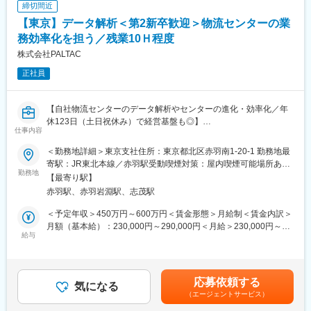
締切間近
私たちの使命は、希少疾病を持つ患者さんとそのご家族に笑顔と
【東京】データ解析＜第2新卒歓迎＞物流センターの業
幸せを届けること。
私たちは、希少疾病を取り巻く課題―新たな治療薬の提供、安定
務効率化を担う／残業10Ｈ程度
供給、診断率の向上、疾患認知度の向上―に挑戦し続けます。
株式会社PALTAC
正社員
現在の社員数は約50名、社員の殆どが大手製薬企業出身者であり
少数精鋭の組織体制となっています。既存組織でカバーできない
事柄は皆で協力して解決していきますので知識、経験の幅を広げ
【自社物流センターのデータ解析やセンターの進化・効率化／年
ることができます。柔軟に在宅勤務を取り入れて頂くことで東京
休123日（土日祝休み）で経営基盤も◎】
近郊在住者以外の方もご応募頂けます。
仕事内容
生活必需品（化粧品、日用品、一般用医薬品）の商社である当社
にて、物流センターの構築・運用における、意思決定の質を上げ
■オーファンドラッグとは？
＜勤務地詳細＞東京支社住所：東京都北区赤羽南1-20-1 勤務地最
るためのデータ解析エンジニアとしてご活躍いただきます。
難治性の『希少疾病』のための医薬品は『希少疾病用医薬品（オ
寄駅：JR東北本線／赤羽駅受動喫煙対策：屋内喫煙可能場所あり
勤務地
ーファンドラッグ）』と呼ばれ、これは一定の要件を満たした医
変更の範囲：会社の定める事業所
【最寄り駅】
■業務詳細：
薬品（開発中を含む）について、厚生労働省が指定するもので
赤羽駅、赤羽岩淵駅、志茂駅
・想定出荷データを利用した在庫量や検討している方式の効率、
す。この要件の1つとして、日本では国内の患者数が5万人未満と
成立性の試算など、物流センターの構築プロセスにおけるデータ
されている（※）ことから、一般的には患者数が5万人に満たない
＜予定年収＞450万円～600万円＜賃金形態＞月給制＜賃金内訳＞
面からの検証
疾病が「希少疾病」と呼ばれています。
月額（基本給）：230,000円～290,000円＜月給＞230,000円～
・商品の配置最適化、発注量、タイミングの最適化など、機械学
給与
（※）厚生労働省「希少疾病用医薬品・希少疾病用医療機器・希少
290,000円＜昇給有無＞有＜残業手当＞有＜給与補足＞■賞与実
習・数理最適化を用いたセンター運用効率向上
疾病用再生医療等製品の指定制度の概要」
績：年2回※前職での経験・能力により相談の上決定します賃金は
プロジェクトチームを組み、日々の業務をどのように効率化すべ
あくまでも目安の金額であり、選考を通じて上下する可能性があ
きかをデータ解析の分野からご検討いただきます。機械・電気・
※株式会社オーファンバシフィックはシミックホールディングスの
ります。月給(月額)は固定手当を含めた表記です。
応募依頼する
ソフトウェアのエンジニアと協力し、次世代の物流倉庫を作り上
気になる
グループ企業です。
（エージェントサービス）
げる研究開発ポジションです。
https://www.orphanpacific.com/