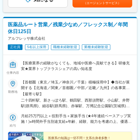
（エージェントサービス）
◆配属組織
SCM統括部ロジスティクスマネジメントグループ 11名
男女比7：3（うちグループリーダー男性、30～50代が活躍中）
医薬品ルート営業／残業少なめ／フレックス制／年間
◆当社について
休日125日
イワキ株式会社は、アステナグループにおいてHBC・食品事業を
展開する会社です。
アルフレッサ株式会社
アステナグループは、ファインケミカル事業（医薬品原料の販売
正社員
5名以上採用
職種未経験歓迎
業種未経験歓迎
及び製造、CMC研究開発）、医薬事業（医薬品の製造及び販
売）、HBC・食品事業（機能性食品、輸入化粧品、食品原料、機
能性食品原料、化粧品原料、医療機器の販売及びOEM受託製造
【医療業界の経験がなくても、地域や医療へ貢献できる】研修充
等）、化学品事業（表面処理薬品の製造及び販売等）、ソーシャ
実★業界トップクラスシェアの高い知名度
ルインパクト事業（地域共生型事業、ヘルスケアブランドの販売
仕事内容
等）の事業活動を展開しております。
【首都圏（東京／埼玉／神奈川／千葉）積極採用中】◆当社が展
開する【北海道／関東／首都圏／中部／近畿／九州】の各事業所
変更の範囲：会社の定める業務
勤務地
へご希望を考慮した上で配属となります。【北海道】北海道【関
【最寄り駅】
東】栃木／群馬／茨城／長野／山梨／新潟【首都圏】東京／埼玉
二十四軒駅、新さっぽろ駅、鶴田駅、西那須野駅、小山駅、井野
／神奈川／千葉★積極採用エリア【中部】静岡／愛知／三重／岐
駅(群馬県)、細谷駅(群馬県)、赤塚駅、万博記念公園駅(茨城県)、
阜【近畿】滋賀／兵庫／大阪／京都／奈良／和歌山【九州】福岡
大甕駅、新治駅、川中島駅、渚駅(長野県)、伊那八幡駅、小井川
／長崎／熊本／大分／宮崎／鹿児島各事業所の詳細については、
月給25万円以上＋役割手当＋家族手当 (★4年連続ベースアップ実
駅、寺尾駅、宮内駅(新潟県)、直江津駅、小川町駅(東京都)、江戸
弊社HPよりご確認ください※「企業情報」→「拠点」よりご確認
施！)※時間外手当別途支給※年齢、経験、能力を考慮の上、優遇し
川橋駅、竹ノ塚駅、小村井駅、井荻駅、志村三丁目駅、学芸大学
給与
いただけます。屋内禁煙(※喫煙室あり※禁煙タイムあり※喫煙室で
ます
駅、千歳船橋駅、北野駅(東京都)、小作駅、鶴川駅、北府中駅、桜
の就労はありません)
台駅(東京都)、北戸田駅、南越谷駅、久喜駅、加茂宮駅、新座駅、
医療系の知識は一切不問！文系出身者多数！
航空公園駅、南古谷駅、ソシオ流通センター駅、三ツ沢上町駅、