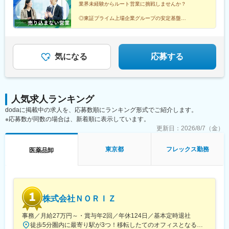
業界未経験からルート営業に挑戦しませんか？
並木中央駅、踊場駅、江田駅(神奈川県)、元住吉駅、原当麻駅、社
家駅、藤沢本町駅、井細田駅、県立大学駅、平塚駅、千葉寺駅、
◎東証プライム上場企業グループの安定基盤
◎社会人経験で培った対人スキルを活かせる
佐倉駅、旭駅(千葉県)、木更津駅、館山駅、茂原駅、東船橋駅、小
◎家族手当や退職金制度など福利厚生充実
金城趾駅、春日町駅、大岡駅(静岡県)、竪堀駅、南伊東駅、助信
◎結婚等特別休暇やリフレッシュ休暇あり
駅、掛川市役所前駅、焼津駅、黒川駅(愛知県)、小本駅(愛知県)、
奥町駅、赤池駅(愛知県)、西岡崎駅、牛久保駅、住吉町駅、竹下
気になる
応募する
駅、守恒駅、陣原駅、浦田駅(福岡県)、荒木駅、現川駅、大村車両
基地駅、健軍校前駅、牧駅(大分県)、宮崎神宮駅、市立病院前駅
(鹿児島県)、栗東駅、田村駅、竹田駅(京都府)、荒河かしの木台
駅、西舞鶴駅、天神橋筋六丁目駅、玉出駅、久宝寺駅、茨木駅、
人気求人ランキング
門真市駅、交野市駅、鳳駅、青木駅、総合運動公園駅、武庫之荘
dodaに掲載中の求人を、応募数順にランキング形式でご紹介します。
駅、岡場駅、石生駅、西新町駅、加古川駅、英賀保駅、江原駅、
※応募数が同数の場合は、新着順に表示しています。
帯解駅、耳成駅、日前宮駅、紀伊新庄駅、新宮駅、尾鷲駅、高茶
屋駅、中川原駅、四十九駅、手力駅、東大垣駅、小泉駅、高山
更新日：
2026/8/7（金）
駅、琴似駅(札幌市営)、淡路町駅、新桜台駅、新越谷駅、東宮原
駅、幸浦駅、緑町駅、堀ノ内駅、蘇我駅、清水駅(愛知県)、烏森
東京都
フレックス勤務
医薬品卸
駅、萩原駅(福岡県)、動植物園入口駅、中洲通駅、八尾駅、津久野
駅、新御茶ノ水駅、江古田駅、名城公園駅、近鉄八田駅、神田駅
(鹿児島県)
株式会社ＮＯＲＩＺ
事務／月給27万円～・賞与年2回／年休124日／基本定時退社
徒歩5分圏内に最寄り駅が3つ！移転したてのオフィスとなるため、新しくキレイなオフィスで働けます！★転勤なし東京都中央区銀座6-13-16 ヒューリック銀座ウォールビル3階新富町から徒歩3分※受動喫煙対策：屋内禁煙