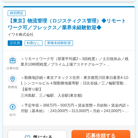
■ミッション：
変更の範囲：会社の定める業務
業界トップ企業として社会インフラに近い役割を担う同社では、
締切間近
少子高齢化に伴う労働力不足の課題解決を見据え、物流センター
【東京】物流管理（ロジスティクス管理）◆リモート
内の自動化・効率化の実現を目指しております。最先端テクノロ
ジーを駆使したロジスティクス・システムにより、生産・流通・
ワーク可／フレックス／業界未経験歓迎◆
店舗といったサプライチェーン全体のコスト効率化を実現するた
イワキ株式会社
めに、活躍いただきたいと考えております。
正社員
転勤なし
業種未経験歓迎
■業務特徴：
解析・最適化対象が自社物流センターなので、新たに必要な情報
＜リモートワーク可（部署平均週2～3回程度）／土日祝休み／残
の取得から結果の評価まで、データ解析の上流から下流まで携わ
業月10時間程度／プライム上場アステナグループ＞
ることができます。また新たなテーマを自分で立案することもで
仕事内容
き、自身のデータ解析の成果を物流センターの進化・効率化とい
◆業務内容
った形で実感できるの醍醐味の一つです。
＜勤務地詳細＞東京アネックス住所：東京都荒川区東日暮里4-12-
・外部委託先倉庫の管理（入出荷管理、リマーク品対応など）
1 シンコールビル４階勤務地最寄駅：日比谷線／三ノ輪駅受動喫
・配送業者の管理（品質、運賃など）
勤務地
■当社の特徴：
煙対策：敷地内全面禁煙変更の範囲：会社の定める事業所（リモ
【最寄り駅】
・物流コスト削減活動（倉庫会社、通関業者の見直しなど）
創業以来120年の歴史をもつ、化粧品・日用品、一般用医薬品卸
ートワーク含む）
三河島駅、三ノ輪駅、入谷駅(東京都)
・在庫管理（在庫差異調整、戻り品など）
業界トップクラスの企業です。当社独自の「マーチャンダイジン
グ」と「ロジスティクス」に基づく質の高いサービスは、小売業
＜予定年収＞388万円～500万円＜賃金形態＞月給制＜賃金内訳＞
◆働く環境
様、メーカー様から高い評価をいただき、信頼できるビジネスパ
月額（基本給）：243,000円～313,000円＜月給＞243,000円～
・月2～3回程、埼玉センター（倉庫）へ出勤することがございま
給与
ートナーとして確実な地歩を固めてまいりました。
313,000円＜昇給有無＞有＜残業手当＞有＜給与補足＞ご経験や
す。
スキルに応じて処遇を決定致します。■賞与：年3回（平均4ヶ月/
・リモートワーク可（部署平均週2～3回程度）
変更の範囲：会社の定める業務
年）賃金はあくまでも目安の金額であり、選考を通じて上下する
・残業時間月10h程度
可能性があります。月給(月額)は固定手当を含めた表記です。
応募依頼する
気になる