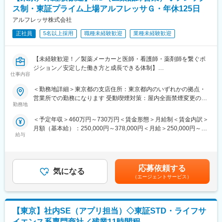
チェック業務もお任せします。
ス制・東証プライム上場アルフレッサＧ・年休125日
※評価業務や勤怠管理などのラインマネジメントは想定しておら
ず、実務とメンバーサポートに集中いただけるポジションです。
アルフレッサ株式会社
正社員
5名以上採用
職種未経験歓迎
業種未経験歓迎
■組織構成：
財務部は9名（部長／正社員4名／契約1名／派遣3名）が在籍して
おります。
【未経験歓迎！／製薬メーカーと医師・看護師・薬剤師を繋ぐポ
男女比は半々で30代前後のメンバーが多い組織です。部長が役員
ジション／安定した働き方と成長できる体制】
兼務のため、部長とメンバーの間に立ち、実質的な中核ポジショ
仕事内容
ンとして業務推進・精度向上を担っていただきます。
■業務概要
＜勤務地詳細＞東京都の支店住所：東京都内のいずれかの拠点・
MSとは、マーケティングスペシャリストの略で、医薬品をはじめ
営業所での勤務になります 受動喫煙対策：屋内全面禁煙変更の範
■キャリアパス：
とする医療に係わる様々な商品を販売しています。
勤務地
囲：会社の定める事業所
まずは、チームのパフォーマンス向上やメンバーフォローを期待
生命関連商品の安定供給はもちろん、最新の医療情報の提供や、
しています。将来的には、部長等のマネジメントポジション、ま
＜予定年収＞460万円～730万円＜賃金形態＞月給制＜賃金内訳＞
メーカー・医療機関のつなぎ役としての役割を果たします。
たはジョブローテーションによる業務領域拡張が可能です。
月額（基本給）：250,000円～378,000円＜月給＞250,000円～
給与
378,000円＜昇給有無＞有＜残業手当＞有＜給与補足＞※予定年収
■業務詳細
■就業環境：
は月20時間残業をした場合の年収例です。※役職手当：最大
以下いずれかのMSとしてご活躍いただきます。
残業月13時間程度、年間休日124日、フルフレックス制度あり。
15,000円※固定残業手当はございません。※条件については、ご経
＜医薬MS＞
入社1年後を目安にリモートワーク併用が可能です。男女問わず育
験等を踏まえて判断いたします。賃金はあくまでも目安の金額で
病院や調剤薬局などを定期的に訪問。医師や患者さんのニーズを
応募依頼する
休取得実績も多数あり。
気になる
あり、選考を通じて上下する可能性があります。月給(月額)は固定
収集し適切な医薬品や行動動向の情報などを提供します。
（エージェントサービス）
手当を含めた表記です。
製薬メーカーのMRと連携し営業活動を行うことも多くあります。
■当社について：
MSに求められるのは、お得意様のパートナーとして、きめ細かな
当社はスタンダード上場のライフサイエンス専門商社です。当社
医薬品ニーズに対応する姿勢です。
は特にライフサイエンス研究に必要な試薬、機器、受託サービ
【東京】社内SE（アプリ担当）◇東証STD・ライフサ
その為には日々、医師や薬剤師とのコミュニケーションを深め、
ス、および臨床検査薬の仕入販売を主な事業としています。この
信頼関係を築くことが大切になります。
イエンス系専門商社／残業11時間程