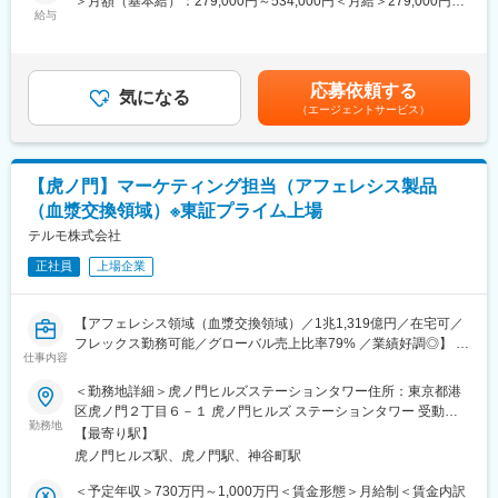
＞月額（基本給）：279,000円～534,000円＜月給＞279,000円～
■長期就業しやすい環境
要です。そのため、担当製品のS&OP実務を担いながら、課題発
給与
534,000円＜昇給有無＞有＜残業手当＞有＜給与補足＞※上記年収
・フレックス制：11:00～14:00がコアタイム
見、業務改善、プロジェクト推進にも取り組んでいただける人財
はあくまでも目安の金額であり、選考を通じて経験、能力等を考
・在宅勤務制度 ：本部署は週３～４回程在宅勤務されておりま
を募集します
慮し同社規定により決定します。■賞与あり（年2回）■昇給・昇
す。
格あり（年1回）■職位：一般職～主任職賃金はあくまでも目安の
・最低週1回のノー残業デーの設定など、日々の就業時間の管理を
応募依頼する
■業務内容
気になる
金額であり、選考を通じて上下する可能性があります。月給(月額)
徹底。
（エージェントサービス）
担当製品の需要・供給・生産・在庫に関する実務を担い、海外販
は固定手当を含めた表記です。
メリハリのある職場環境づくりを推進。
売拠点、工場、マーケティング部門等と連携しながら、グローバ
ル全体の安定供給、在庫最適化、収益改善に貢献いただきます。
■資格手当について（高度専門職務給）
日々のオペレーションを通じて課題を捉え、業務標準化、データ
申請・承認後に適用される資格手当です。
【虎ノ門】マーケティング担当（アフェレシス製品
可視化、自動化、AI活用などの改善テーマやプロジェクトにも関
対象資格：
（血漿交換領域）※東証プライム上場
与いただくポジションです。
弁護士（国内）・弁護士（海外）・公認会計士・税理士・一級建
・担当製品における需要精査、供給計画、生産数設定、在庫管理
テルモ株式会社
築士
・海外販売拠点、マーケティング部門、工場との需要・供給バラ
支給額：
正社員
上場企業
ンスの確認・調整
一般職～主任職：月額 10万円
・中期販売計画、年度計画を踏まえた生産・供給計画の策定
上級職：月額 15万円
・在庫最適化、サービスレベル維持、キャッシュフロー改善に向
【アフェレシス領域（血漿交換領域）／1兆1,319億円／在宅可／
けた業務改善
■当社について：
フレックス勤務可能／グローバル売上比率79% ／業績好調◎】
・新商品上市、生産工場移管、薬事関連、在庫最適化等のプロジ
仕事内容
売上高1兆1,319億円（2026年3月）、グローバル売上比率77％、
■採用背景
ェクトへの参画
世界160の国と地域に展開するグローバル総合医療機器メーカー
血液・細胞テクノロジーカンパニーのTS（セラピューティックシ
＜勤務地詳細＞虎ノ門ヒルズステーションタワー住所：東京都港
・海外販売拠点や工場との定期打合せのファシリテーション
へと成長しました。2023年度は過去最高の売上収益・営業利益・
ステムズ）事業では、血液成分の分離に用いる、スペクトラオプ
区虎ノ門２丁目６－１ 虎ノ門ヒルズ ステーションタワー 受動喫
当期利益額となっており、売上高1兆円規模も目前に迫っていま
ティアを製造・販売しています。スペクトラオプティアは、血液
勤務地
煙対策：敷地内喫煙可能場所あり変更の範囲：会社の定める事業
■長期就業しやすい環境
【最寄り駅】
す。
がん治療における幹細胞採取や自己免疫疾患における血漿交換等
所
・組織：5グローバルオペレーション部は50名規模、グローバル
虎ノ門ヒルズ駅、虎ノ門駅、神谷町駅
に活用されており、日本及びグローバルの医療において不可欠な
S&OPチームは15名程度の組織で、若手メンバーが多く、概ね製
変更の範囲：会社の定める業務
存在となっています。組織としては10名弱規模の組織で、事業全
＜予定年収＞730万円～1,000万円＜賃金形態＞月給制＜賃金内訳
品毎に担当が分かれてオペレーションを担っています。