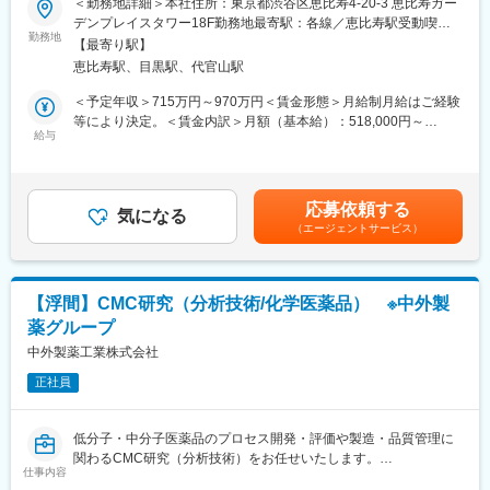
弁護士（国内）・弁護士（海外）・公認会計士・税理士・一級建
＜勤務地詳細＞本社住所：東京都渋谷区恵比寿4-20-3 恵比寿ガー
当社グループの管理会計・経営管理を担うポジションとして、親
築士
デンプレイスタワー18F勤務地最寄駅：各線／恵比寿駅受動喫煙
会社アンドファーマへ出向し、グループ会社3社の業績管理や財務
勤務地
支給額：
対策：屋内全面禁煙変更の範囲：会社の定める事業所（リモート
【最寄り駅】
分析、経営層・金融機関との連携、中期経営計画の策定業務など
一般職～主任職：月額 10万円
ワーク含む）
恵比寿駅、目黒駅、代官山駅
に携わっていただきます！
上級職：月額 15万円
コンサルティング会社から引き継いだ業務基盤を自社で内製化
※弁護士費用は会社が全負担しております。
＜予定年収＞715万円～970万円＜賃金形態＞月給制月給はご経験
し、グループ全体の経営戦略に関与しながら、多様な関係者と連
等により決定。＜賃金内訳＞月額（基本給）：518,000円～
携し、会社の成長を支えるポジションです。
給与
■当社について：
702,000円＜月給＞518,000円～702,000円＜昇給有無＞有＜残業
現千円札にも描かれている「北里柴三郎」が発起人となり、1921
手当＞有＜給与補足＞ご経験等により変動あり、当社既定により
■業務詳細
年に創業され、100年以上医療に貢献をしてきた当社。国産初の
決定。業績賞与：年1回、昇給：年1回。賃金はあくまでも目安の
・グループ各社のP&L／BS／CFデータの集計・分析
体温計製造からスタートし、今では5万点以上の製品を160以上の
金額であり、選考を通じて上下する可能性があります。月給(月額)
応募依頼する
・月次・四半期業績レポートの作成、経営層への報告
気になる
国と地域に展開している総合医療機器メーカーです。「医療を通
は固定手当を含めた表記です。
（エージェントサービス）
・資金繰りデータ整理やグループ内貸付・返済管理業務
じて社会に貢献するという」企業理念のもと、次の100年に向け
・銀行や金融機関向け資料の作成、対応
て成長を続けています。
・予算策定及び予実差異分析、改善提案の実施
売上高1兆1,319億円(2026年3月）、グローバル売上比率77％、世
・グループ各社や関係部門との連携・調整
界160の国と地域に展開するグローバル総合医療機器メーカーへ
【浮間】CMC研究（分析技術/化学医薬品） ※中外製
・中期経営計画の策定、戦略立案サポート
と成長しました。
薬グループ
■組織構成
中外製薬工業株式会社
変更の範囲：会社の定める業務
財務部長または課長へのレポートラインで、グループ横断での業
正社員
務を担当します。
■業務の魅力
低分子・中分子医薬品のプロセス開発・評価や製造・品質管理に
グループ3社の経営管理を通じて、経営層や金融機関と直接協働
関わるCMC研究（分析技術）をお任せいたします。
し、視座を高めながらキャリアの幅を拡大できます。将来はマネ
仕事内容
ジメントやグループ経営戦略へのステップアップも可能です。