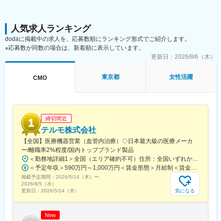
与支給がなくなった後も、生活に大きな影響を及ぼさないよう一
定収入の補償を行います。
変更の範囲：会社の定める業務
人気求人ランキング
dodaに掲載中の求人を、応募数順にランキング形式でご紹介します。
※応募数が同数の場合は、新着順に表示しています。
更新日：
2026/8/6（木）
東京都
女性活躍
CMO
締切間近
テルモ株式会社
【全国】医療機器営業（血管内治療）◇日本最大級の医療メーカ
ー/離職率2%程度/国内トップブランド製品
＜勤務地詳細1＞全国（エリア確約不可）住所：全国いずれかの配属となります。 受動喫煙対策：敷地内喫煙可能場所あり＜勤務地詳細2＞虎ノ門ヒルズステーションタワー住所：東京都港区虎ノ門２丁目６－１ 虎ノ門ヒルズ ステーションタワー 受動喫煙対策：敷地内喫煙可能場所あり変更の範囲：会社の定める事業所（リモートワーク含む）
＜予定年収＞590万円～1,000万円＜賃金形態＞月給制＜賃金内訳＞月額（基本給）：279,000円～534,000円＜月給＞279,000円～534,000円＜昇給有無＞有＜残業手当＞有＜給与補足＞※経験、能力等を考慮し同社規定により決定■営業日当あり■賞与あり（年2回）■昇給・昇格あり（年1回）■職位：一般職～主任クラス賃金はあくまでも目安の金額であり、選考を通じて上下する可能性があります。月給(月額)は固定手当を含めた表記です。
掲載予定期間：
2026/5/14（木）
〜
2026/8/5（水）
気になる
更新日：
2026/5/14（木）
New