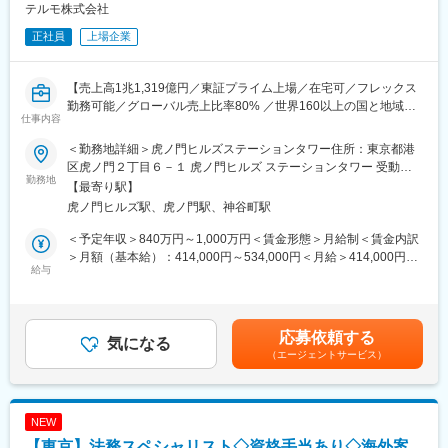
・社内ステークホルダーへのコスト妥当性検証・最適調達サービ
テルモ株式会社
ス提供
正社員
上場企業
・購買プロセスの業務改善、必要時には直接材購買業務のサポー
ト
【売上高1兆1,319億円／東証プライム上場／在宅可／フレックス
■扱うサービス
勤務可能／グローバル売上比率80% ／世界160以上の国と地域で
間接材全般（設備・オフィス用品・IT・業務委託など）
仕事内容
展開／業績好調◎】
■組織構成
＜勤務地詳細＞虎ノ門ヒルズステーションタワー住所：東京都港
■業務内容：
経営企画本部オペレーション管理部に所属、5名のチーム（恵比寿
区虎ノ門２丁目６－１ 虎ノ門ヒルズ ステーションタワー 受動喫
ご経験や適性を鑑みて、以下のいずれかの業務を担当いただきま
勤務地
オフィス勤務）
煙対策：敷地内喫煙可能場所あり変更の範囲：会社の定める事業
【最寄り駅】
す。（将来的にはローテーションの可能性もあります。）
所
虎ノ門ヒルズ駅、虎ノ門駅、神谷町駅
・資金繰り管理、全社財務計画、資金調達の実務支援
■業務の魅力
・金融機関との折衝および窓口業務
全社横断で購買戦略やコスト最適化に携わり、サプライヤー交渉
＜予定年収＞840万円～1,000万円＜賃金形態＞月給制＜賃金内訳
・決算実務のメンバー支援
から契約まで一貫して担当。購買プロフェッショナルとして専門
＞月額（基本給）：414,000円～534,000円＜月給＞414,000円～
（SAPによる仕訳伝票の確認、決算資料の作成・レビュー等）
給与
性と調整力を磨けます。
534,000円＜昇給有無＞有＜残業手当＞有＜給与補足＞※上記年収
・子会社の財務管理支援
はあくまでも目安の金額であり、選考を通じて経験、能力等を考
（CF分析モニタリング、ローン等の実施)
■教育体制
慮し同社規定により決定します。■賞与あり（年2回）■昇給・昇
・為替リスクヘッジの施策立案および実行支援
OJTや制度研修により、医薬品業界未経験でもキャッチアップ可
格あり（年1回）■職位：主任職賃金はあくまでも目安の金額であ
応募依頼する
・財務業務の効率化、改善の立案と推進
気になる
能です。
り、選考を通じて上下する可能性があります。月給(月額)は固定手
（エージェントサービス）
・グローバルプロジェクトの推進
当を含めた表記です。
・メンバーの業務支援およびサポート
■就業環境
フレックスタイム制度・週2日までの在宅勤務可、平均残業20h、
■お任せする仕事内容：
完全週休2日・年間休日125日、福利厚生充実。
NEW
・財務実務の支援（子会社CF分析、本社資金繰り、決算実務な
【東京】法務スペシャリスト◇資格手当あり◇海外案