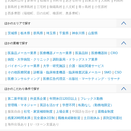
武蔵村山市
多摩市
稲城市
羽村市
あきる野市
西東京市
大島町
利島村
新島村
神津島村
三宅村
御蔵島村
八丈町
青ヶ島村
小笠原村
西多摩郡（瑞穂町、日の出町、檜原村、奥多摩町）
ほかのエリアで探す
茨城県
栃木県
群馬県
埼玉県
千葉県
神奈川県
山梨県
ほかの業種で探す
医薬品メーカー業界
医療機器メーカー業界
医薬品卸
医療機器卸
CRO
病院・大学病院・クリニック
調剤薬局・ドラッグストア業界
バイオベンチャー業界
大学・研究施設
介護・福祉関連サービス
その他医療関連
診断薬・臨床検査機器・臨床検査試薬メーカー
SMO
CSO
医療コンサルティング
医療広告代理店・出版社・マーケティング・リサーチ
ほかのこだわり条件で探す
第二新卒歓迎
外資系企業
年間休日120日以上
フレックス勤務
管理職・マネジャー
英語を活かす
学歴不問
転勤なし（勤務地限定）
服装自由
社宅・家賃補助制度
上場企業
中国語を活かす
退職金制度
残業20時間未満
完全週休2日制
職種未経験歓迎
土日祝休み
原則定時退社
海外出張あり
U・Iターン支援あり