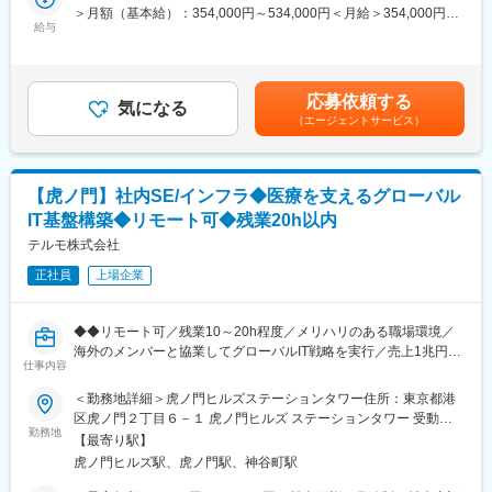
体を統括する責任者のもと、白血病などの治療に関連する幹細胞
＞月額（基本給）：354,000円～534,000円＜月給＞354,000円～
・フレックス制：11:00～14:00がコアタイム
採取領域と自己免疫疾患等に関わる血漿交換領域で概ね担当が別
給与
534,000円＜昇給有無＞有＜残業手当＞有＜給与補足＞※年収はご
・在宅勤務制度 ：週１～2回
れています。今回、事業が拡大する中で将来のマーケティングリ
経験やスキルを考慮し決定いたします。■賞与：年2回■昇給：年1
・最低週1回のノー残業デーの設定など、日々の就業時間の管理を
ーダーとなる人財を募集します。
回■職位：一般職～主任職賃金はあくまでも目安の金額であり、選
徹底。
考を通じて上下する可能性があります。月給(月額)は固定手当を含
メリハリのある職場環境づくりを推進。
応募依頼する
■業務内容
気になる
めた表記です。
・出張：国内工場との打ち合わせや会議体、その他イベント等で
（エージェントサービス）
日本市場における血漿交換を中心としたアフェレシス領域（血漿
年複数回の出張が発生いたします。海外出張も年1回程度発生する
交換領域）について、シニアマーケティングスペシャリストとし
可能性があります。
て以下業務を担当いただきます。
・市場拡大に向けたマーケティング施策の企画、実行
変更の範囲：会社の定める業務
【虎ノ門】社内SE/インフラ◆医療を支えるグローバル
・営業部門と連携したプロモーション施策、ウェビナー、学会対
IT基盤構築◆リモート可◆残業20h以内
応の企画・運営
・KOLや医療従事者との関係構築を通じた市場理解、課題抽出、
テルモ株式会社
施策立案
正社員
上場企業
・各種販促資材、顧客向け資料、社内向け情報提供資料の作成
・米国本社、グローバルチームとの連携
・社内関係部門、他社パートナーとの協働による価値創出
◆◆リモート可／残業10～20h程度／メリハリのある職場環境／
海外のメンバーと協業してグローバルIT戦略を実行／売上1兆円超
■長期就業しやすい環境
仕事内容
のグローバル医療メーカー／世界160の国と地域に展開◆◆
・フレックス制：11:00～14:00がコアタイム
■募集背景
＜勤務地詳細＞虎ノ門ヒルズステーションタワー住所：東京都港
・在宅勤務制度 ：本ポジションは週１～２回程利用されておりま
リモートワークの普及・ビジネスのグローバル化など、変化に柔
区虎ノ門２丁目６－１ 虎ノ門ヒルズ ステーションタワー 受動喫
す。
軟に対応できるITインフラ環境の整備が必要になっています。そ
勤務地
煙対策：敷地内喫煙可能場所あり変更の範囲：会社の定める事業
・外出や国内出張も多く、月複数回発生いたします。
【最寄り駅】
のITインフラの整備を推進する担当者を募集いたします。
所（リモートワーク含む）
・海外学会への参加など、海外出張は年1回程度となります。
虎ノ門ヒルズ駅、虎ノ門駅、神谷町駅
・最低週1回のノー残業デーの設定など、日々の就業時間の管理を
■業務概要