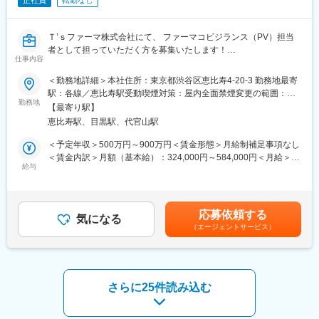
正社員
転勤なし
り良い医薬品を作るために必要な仕組みのことです。
【魅力ポイント】
Ｔ’ｓファーマ株式会社にて、 ファーマコビジランス（PV）担当
■安定性・成長性：
者として担っていただく方を募集いたします！
大手ニコングループで、成長産業である再生医療を中心に事業を
仕事内容
展開しています。世界最高レベルのクオリティ再生医療用細胞開
■業務内容：
＜勤務地詳細＞本社住所：東京都渋谷区恵比寿4-20-3 勤務地最寄
発・生産を行っており、安定性もございます。
・GVP／GPSP（症例に基づいた）業務手順書の作成、運用、管
駅：各線／恵比寿駅受動喫煙対策：屋内全面禁煙変更の範囲：会
理、改訂（T‘sファーマに基づいたSOPの作成）
勤務地
社の定める事業所
■貢献性の高い医療業界へキャリアチェンジ：
【最寄り駅】
・GVP／GPSP自己点検、教育訓練
医療の中でも今後特に伸びるといわれている再生医療領域に未経
恵比寿駅、目黒駅、代官山駅
・海外の業務提携会社（TEVA）からのPV監査対応および当局か
験で挑戦が可能です。
らの査察対応
＜予定年収＞500万円～900万円＜賃金形態＞月給制補足事項なし
・ファーマコビジランス契約の締結・維持・管理（海外の業務提
＜賃金内訳＞月額（基本給）：324,000円～584,000円＜月給＞
【同社について】
携先を含む）
給与
324,000円～584,000円＜昇給有無＞有＜残業手当＞有＜給与補足
(株)ニコンの子会社として、再生医療用細胞の受託開発／製造サー
＞※給与詳細は経験・スキルにより応相談、当社規定により決定■
ビスを提供しており、受託製造分野で世界最大級の事業規模を誇
■福利厚生充実の働きやすい環境：
季節賞与：年2回（6月・12月※非管理職の場合のみ）■業績賞与：
るLonza社と、日本の細胞受託生産に関する戦略的業務提携契約
・就業時間は9:00-17:45（所定労働時間7時間45分） 、年間休日
年1回（翌年支給）賃金はあくまでも目安の金額であり、選考を通
を締結しています。
応募依頼する
125日とワークライフバランスを整えながら働くことができる環
気になる
じて上下する可能性があります。月給(月額)は固定手当を含めた表
ニコンが有する光学／画像解析技術と精密機器製造の実績と、
（エージェントサービス）
境です。
記です。
Lonza社の細胞生産技術のノウハウを活かした事業を展開してい
・社員が長期就業をしやすいように、独自の福利厚生制度が充実
ます。Lonza社がもつネットワークも活かせるため、双方の技術
しています。ワークライフバランスをもって働けるよう会社が積
移管、全世界への製品供給が可能な体制になっています。
極的に取り組んでいます。
└積立有給休暇制度：有効期間が満了した年次有給休暇を、体調
さらに25件読み込む
変更の範囲：会社の定める業務
不良、短期疾病などのため連続して4日以上休む時に使えます。
└長期休業所得補償制度：傷病による休業期間中、会社からの給