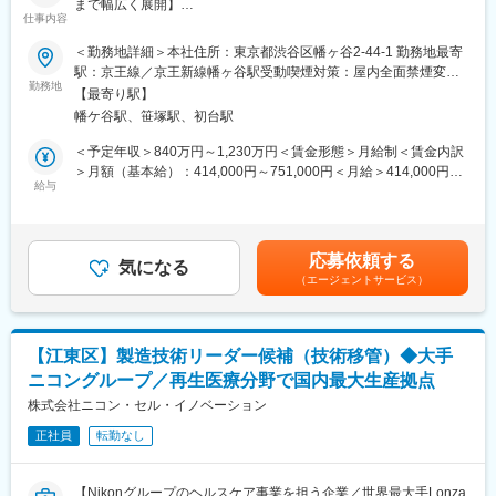
まで幅広く展開】
仕事内容
■魅力：
テルモの目指す「均質」製品品質の実現に向けて、グループ全体
＜勤務地詳細＞本社住所：東京都渋谷区幡ヶ谷2-44-1 勤務地最寄
革新的な医薬品の製造および開発品製造を通じ、世界中の患者さ
における
駅：京王線／京王新線幡ヶ谷駅受動喫煙対策：屋内全面禁煙変更
ん・医療従事者に高品質の医薬品を届ける事で世界の医療と人々
CQOの中長期成長戦略の実行と品質保証ガバナンス強化の推進。
勤務地
の範囲：会社の定める事業所
の健康に貢献できる。
【最寄り駅】
CQO方針に基づくこれらの実行策の立案・実行・監視等。
幡ケ谷駅、笹塚駅、初台駅
「グローバル水準のバイオテクノロジー技術」や「シングルユー
■業務内容：
＜予定年収＞840万円～1,230万円＜賃金形態＞月給制＜賃金内訳
スや環境に配慮した設備」を用いた製品開発・治験薬製造等にも
・グループ製造所の外部（各国規制当局・認証機関等）による査
＞月額（基本給）：414,000円～751,000円＜月給＞414,000円～
携わることができ、自由闊達な風土の中で、工業化技術・薬制・
察、監査に
給与
751,000円＜昇給有無＞有＜残業手当＞有＜給与補足＞※年収は経
開発に関連する各支援業務についてのスキルを向上させることも
対する確認および対応支援
験・能力等を考慮し、同社規定により決定■賞与あり（年2回）■
できる。
・グループ製造所のQMS適合状況、品質保証体制確認、指導のた
昇給・昇格あり（年1回）■職位：主任職～専門管理職賃金はあく
めの実地監査の実施
までも目安の金額であり、選考を通じて上下する可能性がありま
当社の考え方・仕事の進め方に慣れるため、1人の先輩が6ヶ月間
応募依頼する
・国内外上市製品等の初期流動品質の確認、監査
気になる
す。月給(月額)は固定手当を含めた表記です。
フォローするメンター・メンティー制度あり。
（エージェントサービス）
・グループガイダンス（法的要求、ガイダンス、必須の客観的証
拠、成功事例の集約）の制定と導入、浸透促進
会社の風土として対話を重視しており、一例として改善活動、働
・グループ総体のQMS適合レベル、製品品質レベルの平準化、底
きがい改革などの全社活動、「手挙げ式の自由参加の学習機会」
上げを目的とした品質改善プロジェクトの立案と推進主管
等の部門固有の活動をスタッフの意見をもとに行っています。
【江東区】製造技術リーダー候補（技術移管）◆大手
ニコングループ／再生医療分野で国内最大生産拠点
■仕事の魅力：
・規制当局（主にFDA）査察への立会い経験と製造所支援を通し
株式会社ニコン・セル・イノベーション
変更の範囲：会社の定める業務
た規制要求知識、及び実践的な行政査察対応スキルの習得
正社員
転勤なし
・上記行政査察支援や、QMS監査・初期流動監査等を通した現
場・現物・現実の実践それらによる監査スキル、及び製品知識の
向上
【Nikonグループのヘルスケア事業を担う企業／世界最大手Lonza