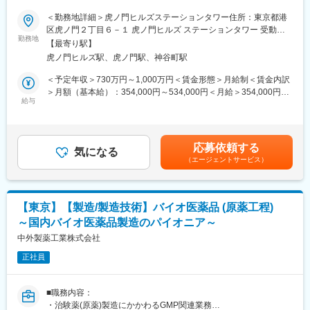
績好調◎】
・国内外の新薬申請に従事し、薬事申請、査察対応など、当局と
変更の範囲：会社の定める業務
＜勤務地詳細＞虎ノ門ヒルズステーションタワー住所：東京都港
のやりとりにて活躍できます。
■業務内容：
区虎ノ門２丁目６－１ 虎ノ門ヒルズ ステーションタワー 受動喫
・業務プロセスの統合・簡略化・刷新など、常によりよいプロセ
・個別テーマ監査および国内外グループ子会社の拠点監査（毎
勤務地
煙対策：敷地内喫煙可能場所あり変更の範囲：会社の定める事業
スを志向し、変化を起こすことが推奨されています。
【最寄り駅】
年、海外拠点監査あり）の立案、実施、改善計画の策定、報告を
所
・入社後は、会社・仕事にいち早く慣れるために、一定期間は先
虎ノ門ヒルズ駅、虎ノ門駅、神谷町駅
専門的見地から実施する
輩社員がメンターとして伴走します。また、社内制度の説明、専
・部門内での監査品質改善活動（FY26外部評価予定）
＜予定年収＞730万円～1,000万円＜賃金形態＞月給制＜賃金内訳
門業務の理論および実地教育も充実しています。
・海外の内部監査人と連携しながら、現地監査結果の共有と指導
＞月額（基本給）：354,000円～534,000円＜月給＞354,000円～
・社内の内部統制関連部門とも連携しながら、社内ガバナンス強
給与
534,000円＜昇給有無＞有＜残業手当＞有＜給与補足＞※上記年収
■働き方：リモートワーク：相談可
化に寄与
はあくまでも目安の金額であり、選考を通じて経験、能力等を考
・社内での内部監査研修の企画、実施
慮し同社規定により決定します。■賞与あり（年2回）■昇給・昇
■当社の魅力：
格あり（年1回）■職位：一般職～主任職賃金はあくまでも目安の
世界水準のバイオ技術・高薬理活性の封じ込め技術を持つ「中外
応募依頼する
■お任せする仕事内容：
気になる
金額であり、選考を通じて上下する可能性があります。月給(月額)
製薬グループ」の中で、グループの生産機能を担っている企業が
（エージェントサービス）
・内部監査人として、内部監査の実施（監査チームのリーダー、
は固定手当を含めた表記です。
同社です。がん治療や非常に開発が難しい抗体薬の分野で国内で
またはメンバーとして参加）
高いシェアをもっており、（抗体医薬品国内売上シェア約35%、
・海外の現地監査人と現地監査内容の共有を受けての指導および
がん領域売上シェア22%）、非常に技術力の高い点も魅力です。
経営への代理報告
社員は皆患者さんの命を救う使命感をもち就業しています。
【東京】【製造/製造技術】バイオ医薬品 (原薬工程)
・部門内で担当割された内部監査の品質改善活動
～国内バイオ医薬品製造のパイオニア～
変更の範囲：会社の定める業務
■募集背景：
中外製薬工業株式会社
テルモグループは、グローバルでビジネスを成長・発展中です。
正社員
グローバルでのガバナンス強化に向け、内部監査の体制強化を進
めています。現在の組織において、継続した人財育成が必要であ
りますが、社内ローテーションの機会に恵まれず内部リソースの
■職務内容：
みでは、将来的な世代交代に間に合わないため、外部キャリア人
・治験薬(原薬)製造にかかわるGMP関連業務