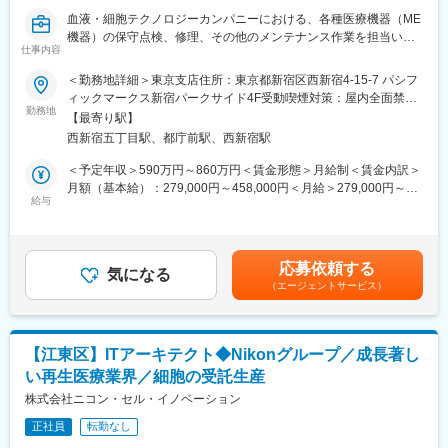
えます。（日本最大級のGCTP／GMP準拠生産設備）
血液・細胞テクノロジーカンパニーにおける、各種医療機器（ME
■Nikonグループとして今後より一層注力していくヘルスケア領域
機器）の保守点検、修理、その他のメンテナンス作業を担当いた
にて、再生医療事業の更なる拡大に寄与できます。
仕事内容
だきます。主に日本赤十字社、医療機関、バイオテック企業等向
■再生医療・遺伝子治療向けの細胞受託生産事業で幅広く活躍が可
けになります。
＜勤務地詳細＞東京支店住所：東京都新宿区西新宿4-15-7 パシフ
能です。
ィックマークス新宿パークサイド4F受動喫煙対策：屋内全面禁煙
■再生医療における国内最大規模のGMP施設を保有しています。
◇仕事内容
勤務地
変更の範囲：会社の定める事業所
【最寄り駅】
・現地および電話、メール等で商品やメンテナンス情報の提供。
【同社について】
西新宿五丁目駅、都庁前駅、西新宿駅
・装置ログの排出及び記録保管及び記録データの解析、故障診断
再生医療向け細胞受託生産を行う会社として、親会社のニコンか
等の実施
＜予定年収＞590万円～860万円＜賃金形態＞月給制＜賃金内訳＞
ら100％出資によって2015年に設立し、細胞培養世界最大手の
・顧客との円滑なコミュニケーションによる、ブランドの向上。
月額（基本給）：279,000円～458,000円＜月給＞279,000円～
Lonza社と提携し当事業を手掛けています。ニコン出資子会社と
・保守サービス業務の活動を通じて得た情報の共有や販売支援な
給与
458,000円＜昇給有無＞有＜残業手当＞有＜給与補足＞※上記年収
しての安定基盤を強みに、次世代ニーズに応える最先端の技術を
どにより、営業担当のサポートを行います。
はあくまでも目安の金額であり、選考を通じて経験、能力等を考
取り入れながら、ニコンのコア技術である光学技術および画像解
・新規保守契約の獲得、その他の有料サービス普及の為の顧客交
慮し同社規定により決定します。■賞与あり（年2回）■昇給・昇
析技術、精密機器製造の経験を活かし、Lonzaの細胞生産技術の
渉
格あり（年1回）■職位：一般職賃金はあくまでも目安の金額であ
ノウハウを組み合わせ、将来的にさらなる高品質の細胞を提供し
応募依頼する
・機器とシステム間の情報通信設定の作業及びその保守。
気になる
り、選考を通じて上下する可能性があります。月給(月額)は固定手
ます。既に複数の受託案件に取り組んでいる他、今後も受託件
（エージェントサービス）
当を含めた表記です。
数・製造量共に大幅な増加を見込んでおり、拡大フェーズにあり
◇組織構成・働き方
ますが、より一層、日本に信頼性の高い再生医療用細胞受託開
・配属先は、血液・細胞テクノロジーカンパニー テルモBCT 営業
発・製造のインフラを構築し、世界最高レベルの再生医療用細
部 テクニカルサービスグループ 東日本エリアの東京支店（新宿）
胞、遺伝子治療用細胞を日本のお客様に提供することが当社最大
【江東区】ITアーキテクト◆Nikonグループ／成長著し
です。
のミッションです。
い再生医療業界／細胞の受託生産
・メンバー約5名で、キャリア入社者も在籍しています。
・東京支店は東北、関東甲信越、東海北陸を管轄しています。今
株式会社ニコン・セル・イノベーション
変更の範囲：会社の定める業務
回は関東甲信越エリアを担当いただく想定です。
正社員
転勤なし
・出張頻度は2～3日/月、宿泊を伴う場合もあります。