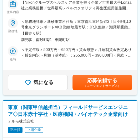
【Nikonグループのヘルスケア事業を担う企業／世界最大手Lonza
Lonza社がもつネットワークも活かせるため、双方の技術移管、
社と業務提携／世界最高レベルのクオリティ再生医療用細胞開
全世界への製品供給が可能な体制になっています。
仕事内容
発・生産を展開】
＜勤務地詳細＞新砂事業所住所：東京都江東区新砂2丁目4番地10
変更の範囲：会社の定める業務
【はじめに】
号東京グランポートAKB 勤務地最寄駅：JR京葉線／潮見駅受動喫
ニコングループの成長ドライバーの一つである再生医療・遺伝子
勤務地
煙対策：屋内全面禁煙変更の範囲：会社の定める事業所
【最寄り駅】
治療向けの細胞受託生産事業にて、品質試験担当を募集します。
潮見駅、南砂町駅、東陽町駅
製造された製品が有効性を発揮するために必要な要求特性を満た
しているかの試験を実施します。
＜予定年収＞500万円～650万円＜賃金形態＞月給制賃金改定あり
＜賃金内訳＞月額（基本給）：265,000円～390,000円＜月給＞
【業務詳細】
給与
265,000円～390,000円＜昇給有無＞有＜残業手当＞有＜給与補足
■フローサイトメトリー、qPCR等のバイオアッセイ
＞※経験・能力・現給与等を考慮の上、適宜決定致します。■賞
■品質試験用細胞の培養
与：年2回（6月、12月）■昇給：有■時間外手当：別途支給（管理
職の場合は対象外）賃金はあくまでも目安の金額であり、選考を
応募依頼する
【働き方】
気になる
通じて上下する可能性があります。月給(月額)は固定手当を含めた
（エージェントサービス）
勤務地への出社が基本となります。業務に慣れていただいた後は
表記です。
フレックス勤務も可能です。残業時間は月5～15時間程度です。
【組織構成】
東京（関東甲信越担当）フィールドサービスエンジニ
配属先の部署は3つのグループに分かれており、30名程度の組織
ア◇日本赤十字社・医療機関・バイオテック企業向け
です。風通しが良く質問もしやすい環境です。
テルモ株式会社
【業務の魅力】
正社員
上場企業
■世界最大手のLonza社との業務提携契約により、グローバルスタ
ンダードの品質及び生産システムが利用可能で、幅広い知識が養