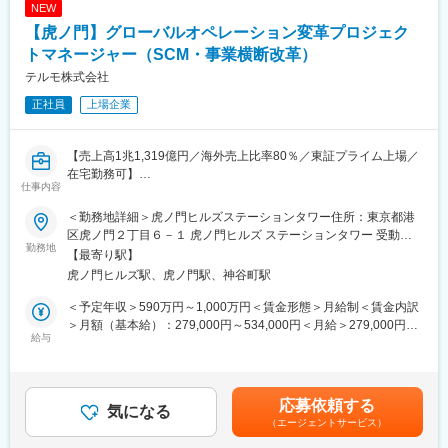
界160の国と地域に展開するグローバル総合医療機器メーカーへ
NEW
ための助言を提供する。
と成長しました。
【虎ノ門】グローバルオペレーション変革プロジェク
■仕事の魅力：
トマネージャー（SCM・事業横断改革）
変更の範囲：会社の定める業務
・法律の知識及び英語力を生かすことができます。
テルモ株式会社
・海外買収を含む事業提携においては、ダイナミックな動きを肌
正社員
上場企業
で感じ、
時には関係部門をリードして会社全体を動かし、会社の成長に貢
献していることを実感できます。
【売上高1兆1,319億円／海外売上比率80％／東証プライム上場／
在宅勤務可】
■本部署の社風：
仕事内容
■採用背景
・中途社員が半分以上入社していることもあり、様々なバックグ
心臓血管カンパニーでは、グローバルでの事業成長と安定供給の
ラウンドの方が活躍できます。
＜勤務地詳細＞虎ノ門ヒルズステーションタワー住所：東京都港
両立に向け、部門・拠点・事業を横断したオペレーション変革を
・過去のやり方に囚われず多様性を尊重する組織です。
区虎ノ門２丁目６－１ 虎ノ門ヒルズ ステーションタワー 受動喫
推進しています。経営直轄プロジェクトやグローバルSCM・
勤務地
煙対策：敷地内喫煙可能場所あり変更の範囲：会社の定める事業
【最寄り駅】
S&OP領域の強化に伴い、課題整理から実行推進まで担うプロジ
■長期就業しやすい環境
所
虎ノ門ヒルズ駅、虎ノ門駅、神谷町駅
ェクト人材を募集します。
・フレックス制：11:00～14:00がコアタイム
・在宅勤務制度 ：本部署は週2~3回ほど利用されております。
＜予定年収＞590万円～1,000万円＜賃金形態＞月給制＜賃金内訳
■組織
・最低週1回のノー残業デーの設定など、日々の就業時間の管理を
＞月額（基本給）：279,000円～534,000円＜月給＞279,000円～
グローバルオペレーション部（約50名）のBusiness Solutions
給与
徹底。メリハリのある職場環境づくりを推進。
534,000円＜昇給有無＞有＜残業手当＞有＜給与補足＞※上記年収
Group（約5名）に配属。経験・志向に応じて以下いずれかのチー
はあくまでも目安の金額であり、選考を通じて経験、能力等を考
ムへ配属します。
■資格手当について（高度専門職務給）
慮し同社規定により決定します。■賞与あり（年2回）■昇給・昇
（1）Cross-Functional Strategy
申請・承認後に適用される資格手当です。
格あり（年1回）■職位：一般職～主任職賃金はあくまでも目安の
応募依頼する
国内工場や本部機能と連携し、部門横断プロジェクトや業務改革
気になる
対象資格：
金額であり、選考を通じて上下する可能性があります。月給(月額)
（エージェントサービス）
を推進。
弁護士（国内）・弁護士（海外）・公認会計士・税理士・一級建
は固定手当を含めた表記です。
（2）Cross-Business Synergy