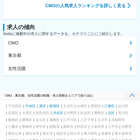
CMO
の人気求人ランキングを詳しく見る
求人の傾向
dodaに掲載中の求人に関するデータを、カテゴリごとにご紹介します。
CMO
東京都
女性活躍
CMO、東京都、女性活躍の転職・求人情報をエリアで絞り込む
千代田区
中央区
港区
新宿区
文京区
台東区
墨田区
江東区
品川区
目黒区
大田区
世田谷区
渋谷区
中野区
杉並区
豊島区
北区
荒川区
板橋区
練馬区
足立区
葛飾区
江戸川区
八王子市
立川市
武蔵野市
三鷹市
青梅市
府中市
昭島市
調布市
町田市
小金井市
小平市
日野市
東村山市
国分寺市
国立市
福生市
狛江市
東大和市
清瀬市
東久留米市