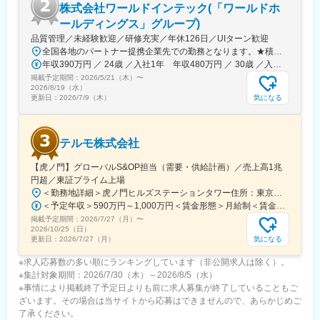
株式会社ワールドインテック(「ワールドホ
ールディングス」グループ)
品質管理／未経験歓迎／研修充実／年休126日／UIターン歓迎
全国各地のパートナー提携企業先での勤務となります。★積極採用中エリア東京・神奈川・千葉・埼玉・大阪・京都・滋賀・兵庫・愛知・三重・福岡※北海道・沖縄県を除く45都府県に多彩なプロジェクトを用意。※勤務地は希望を最大限考慮して決定します。※U・Iターン歓迎！住宅補助あり（月6万7000円まで会社補助）＼NEW！エリア制度導入／全国でスキルを伸ばしたい方も、好きな場所で研究をしたい方も、ご希望をお聞かせください！詳細は選考時にご案内いたします。【配属先企業の一例】中外製薬株式会社中外製薬工業株式会社株式会社明治堺化学工業株式会社日本化薬株式会社日東電工株式会社 豊橋事業所ニプロファーマ株式会社 大舘工場株式会社カネカ株式会社DNPファインケミカル宇都宮株式会社中外医科学研究所東邦チタニウム株式会社高田製薬株式会社株式会社理研ジェネシス株式会社マテリアルゲート三井化学EMS株式会社株式会社エネコート 他
年収390万円 ／ 24歳 ／入社1年 年収480万円 ／ 30歳 ／入社6年
掲載予定期間：
2026/5/21（木）
〜
2026/8/19（水）
気になる
更新日：
2026/7/9（木）
テルモ株式会社
【虎ノ門】グローバルS&OP担当（需要・供給計画）／売上高1兆
円超／東証プライム上場
＜勤務地詳細＞虎ノ門ヒルズステーションタワー住所：東京都港区虎ノ門２丁目６－１ 虎ノ門ヒルズ ステーションタワー 受動喫煙対策：敷地内喫煙可能場所あり変更の範囲：会社の定める事業所
＜予定年収＞590万円～1,000万円＜賃金形態＞月給制＜賃金内訳＞月額（基本給）：279,000円～534,000円＜月給＞279,000円～534,000円＜昇給有無＞有＜残業手当＞有＜給与補足＞※上記年収はあくまでも目安の金額であり、選考を通じて経験、能力等を考慮し同社規定により決定します。■賞与あり（年2回）■昇給・昇格あり（年1回）■職位：一般職～主任職賃金はあくまでも目安の金額であり、選考を通じて上下する可能性があります。月給(月額)は固定手当を含めた表記です。
掲載予定期間：
2026/7/27（月）
〜
2026/10/25（日）
気になる
更新日：
2026/7/27（月）
※求人応募数の多い順にランキングしています（非公開求人は除く）。
※集計対象期間：2026/7/30（木）～2026/8/5（水）
※事情により掲載終了予定日よりも前に求人募集が終了していることもご
ざいます。その場合は当サイトから応募はできませんので、あらかじめご
了承ください。