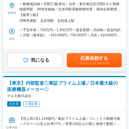
■業務詳細：
＜勤務地詳細＞浮間工場(本社）住所：東京都北区浮間5-5-1 勤務
・低分子・中分子医薬品の開発プロセスの決定
地最寄駅：JR埼京線線／北赤羽駅受動喫煙対策：屋内全面禁煙変
■教育体制
∟低分子・中分子医薬品の新薬開発時や製造工程変更時に、原薬
勤務地
更の範囲：会社の定める事業所
OJTを中心に、親会社やグループ会社の業務を幅広く経験しなが
【最寄り駅】
および製剤化製法開発担当者や製造担当者など関係部署と協働
ら、実務を通じて成長できます。
浮間舟渡駅、北赤羽駅、志村坂上駅
し、量産のための製造プロセスを決定します。
・医薬品の品質管理 （原材料試験、理化学試験、微生物試験）に
＜予定年収＞750万円～1,300万円＜賃金形態＞月給制＜賃金内訳
■働く環境
関わる試験法の開発
＞月額（基本給）：410,000円～750,000円＜月給＞410,000円～
フレックスタイム制、週2日まで在宅勤務可、年間休日125日と働
∟いかに早く・正確に・効率的に品質を担保するか、そのための
給与
750,000円＜昇給有無＞有＜残業手当＞有＜給与補足＞※給与詳細
きやすい環境です。
試験方法（純度，定量法等）を開発します。
は経験・能力・前職給与等を踏まえて決定■昇降給：年1回■賞
与：年2回（4月、10月）■年収例：1200万円／管理職（月給66万
■想定されるキャリアパス
■ご入社後の役割及びキャリア：
円+賞与+各種手当）800万円／35歳（月給45万円+賞与+各種手
マネジメントや経営戦略立案など、経営に近いキャリアアップが
応募依頼する
前職までのご経験や実力に応じたキャリアをご用意します。試験
気になる
当）賃金はあくまでも目安の金額であり、選考を通じて上下する
可能です。
（エージェントサービス）
担当者及び試験責任者を担える人財だけでなく，早期にラボのリ
可能性があります。月給(月額)は固定手当を含めた表記です。
ーダーを担える人財や将来のマネジャー候補人財など幅広く募集
■企業の特徴/魅力
します。
・2016年4月1日に日本の武田薬品と世界テバの合弁会社として生
まれた元武田テバファーマ株式会社から、社名変更を行いまし
【東京】内部監査◇東証プライム上場／日本最大級の
■ポジションの魅力：
た。
医療機器メーカー◇
・低分子、中分子、バイオ医薬品開発において、創薬研究部門、
・日本のジェネリック医薬品は、世界で最も成長している市場の
CMC部門、臨床開発部門などの関係機能と共に全バリューチェー
テルモ株式会社
ひとつです。
ンを有する製薬会社ならではのプロジェクトマネジメントに携わ
・医薬品の開発、製造、供給、新薬、ジェネリック、長期収載品
正社員
上場企業
れます。
等の事業推進を行っています。
・Roche社を始め、国内外の会社と連携するグローバル開発に携
・中途入社8割を超え、風通しがよく意見もいいやすい風土です。
われます。
外資企業と内資企業の良いところがあわさっており、福利厚生も
【売上高1兆1,319億円／東証プライム上場／フレックス勤務可能
・独自性の高い医薬品を適切に評価し、恒常的に品質を担保する
充実しています
／グローバル売上比率77% ／世界160以上の国と地域で展開／業
ために、試験法開発・品質管理の分野から貢献できます。
仕事内容