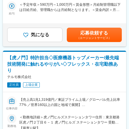
徹底。
■担当領域：
＜予定年収＞590万円～1,000万円＜賃金形態＞月給制管理職以下
メリハリのある職場環境づくりを推進。
※選考過程でどの領域を担っていただくか検討いたします
は日給月給、管理職からは月給制となります。＜賃金内訳＞月額
（1）アクセス領域：インターベンショナルシステムズ事業の屋台
給与
（基本給）：279,000円～534,000円＜月給＞279,000円～
■当社について：
骨であるアクセス領域のシースやガイドワイヤー、カテーテル、
534,000円＜昇給有無＞有＜残業手当＞有＜給与補足＞※上記年収
現千円札にも描かれている「北里柴三郎」が発起人となり、1921
止血デバイスを担います
はあくまでも目安の金額であり、選考を通じて経験、能力等を考
年に創業され、100年以上医療に貢献をしてきた当社。国産初の
（2）ペリフェラル領域
慮し同社規定により決定します。■賞与あり（年2回）■昇給・昇
体温計製造からスタートし、今では5万点以上の製品を160以上の
応募依頼する
売上海外比率が高く、今後更なる事業拡大が見込まれるペリフェ
気になる
格あり（年1回）■職位：一般職～主任職賃金はあくまでも目安の
国と地域に展開している総合医療機器メーカーです。「医療を通
（エージェントサービス）
ラル事業の
金額であり、選考を通じて上下する可能性があります。月給(月額)
じて社会に貢献するという」企業理念のもと、次の100年に向け
下肢動脈インターベンションに使用されるデバイスを担います
は固定手当を含めた表記です。
て成長を続けています。
（3）血管内イメージング・静脈疾患領域
売上高1兆1,319億円（2026年3月）、グローバル売上比率77％、
今後更なる事業拡大が見込まれる血管内イメージング市場の中の
世界160の国と地域に展開するグローバル総合医療機器メーカー
【虎ノ門】特許担当◇医療機器トップメーカー/最先端
イメージングデバイスならびに静脈疾患向けデバイスを担います
へと成長しました。2023年度は過去最高の売上収益・営業利益・
技術開発に触れるやりがい◇フレックス・在宅勤務あ
（4）放射線科（インターベンショナルラジオロジー）領域
当期利益額となっており、売上高1兆円規模も目前に迫っていま
り
今後更なる事業拡大が見込まれるIO-EMBO事業の中のマイクロカ
す。
テーテルや
テルモ株式会社
塞栓コイルに代表される塞栓治療を行うためのデバイスを担いま
変更の範囲：会社の定める業務
正社員
上場企業
す
■業務の魅力：
【売上高1兆1,319億円／東証プライム上場／グローバル売上比率
世界中の患者さんのQOL向上に貢献できる仕事です。日欧米を始
77% ／世界160以上の国と地域で展開】
めとする世界各国の事業責任をグローバルHQとして担うことで、
仕事内容
グローバルを一つに纏め上げるグローバルリーダーシップを養う
■求人概要
ことが出来ます。マーケティングスキルはもちろん、マルチカル
＜勤務地詳細＞虎ノ門ヒルズステーションタワー住所：東京都港
テルモでは、一般家庭用の体温計や血圧計から、病院用の体温
チャー環境でのコミュニケーション能力・折衝能力も高めること
区虎ノ門２丁目６－１ 虎ノ門ヒルズ ステーションタワー 受動喫
計、血圧計、輸液ポンプ、さらには、専用のディスポーザブル製
勤務地
ができます。
煙対策：敷地内喫煙可能場所あり変更の範囲：会社の定める事業
【最寄り駅】