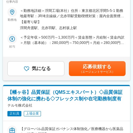
材の高い専門性と経験を活用して育成強化を図りたいと考えてい
仕事内容
バイオ技術(細胞培養・カラムクロマトなど)を用いて医薬品の成分
ます。また海外監査人との一層の連携を強化していく中でグロー
となる原薬を製造する業務、GMP・工程試験・設備管理などの関
＜勤務地詳細＞浮間工場(本社）住所：東京都北区浮間5-5-1 勤務
バル監査体制の整備を進めていきます。監査人財の育成およびグ
連支援業務を担って頂きます。
地最寄駅：JR埼京線線／北赤羽駅受動喫煙対策：屋内全面禁煙変
ローバル体制の構築に興味があり活躍できる人財を求めていま
治験薬の製造が主な業務となりますので、研究部門やCMC部門と
勤務地
更の範囲：会社の定める事業所（リモートワーク含む）
す。
【最寄り駅】
のプロジェクトベースでの連携業務も担って頂きます。（ご経験
浮間舟渡駅、北赤羽駅、志村坂上駅
に応じ、既に上市されている製品をご担当頂く可能性もございま
■仕事の魅力：
す。）
＜予定年収＞500万円～1,300万円＜賃金形態＞月給制＜賃金内訳
世界各国に展開する事業会社の内部監査を通して、内部統制、リ
＞月額（基本給）：280,000円～750,000円＜月給＞280,000円～
スクマネジメントに関する深い洞察や知見を活かし、事業基盤の
【入社後の業務】
給与
750,000円＜昇給有無＞有＜残業手当＞有＜給与補足＞※給与詳細
強化に貢献できる。
入社後は、座学にてGMP教育等を受講いただき一連の製造を理解
は経験・能力・前職給与等を踏まえて決定■オペレーター経験+特
日本企業ではまだ発展途上である内部監査の仕事を定着させる積
頂きます。その後、製造作業に従事頂きながらGMPおよびプロセ
定分野における専門性をお持ちの方 年収：約500~700万円（月
極的な取り組みを期待したい。
スの理解を深めると共に、これまでのキャリアで培っていただい
給：約28~41万円）■製造工程の責任者クラスの経験・専門性をお
応募依頼する
た経験や技術を発揮頂きます。将来的には適性や個々人のキャリ
気になる
持ちの方 年収：約760~940（月給：約41~54万円）賃金はあく
■働き方
（エージェントサービス）
ア感を考慮しながら製造現場のリーダー、製造技術のリーダー、
までも目安の金額であり、選考を通じて上下する可能性がありま
・在宅頻度の実態：週1回～4 回
マネジメント等適性に応じた多様な役割を担って頂きます。
す。月給(月額)は固定手当を含めた表記です。
・フレックス頻度：各自活用中/柔軟に対応
・英語の使用タイミング・頻度：メールやり取り 月数回（現時
【キャリアステップ】
点） ※今後のグローバル体制強化で多くなる想定
【幡ヶ谷】品質保証（QMSエキスパート）◇品質保証
製造作業に数年従事いただきながら、製造管理、トラブル対応、
・海外との打ち合わせ（早朝夜間対応）：現在はルーティンでは
体制の強化に携わる◇フレックス制や在宅勤務制度有
設備管理など多様な経験を積んでいただき、適性を考慮の上、製
なし。ただし、海外拠点(欧米)監査案件を対応する場合は早朝7時
造工程リーダーとして登用いたします。
テルモ株式会社
や23時のミーティングもあり。
登用後は、製造工程リーダーとして工程管理や異常・逸脱対応推
正社員
上場企業
進などの業務に従事していただきますが、将来的には、本人の希
変更の範囲：会社の定める業務
望と適性により製造技術、品質管理、品質保証などの関連部署で
のキャリア開発や、工場マネジメントへの登用の機会も得る事が
【グローバル品質保証ガバナンス体制強化／医療機器から医薬品
可能です。