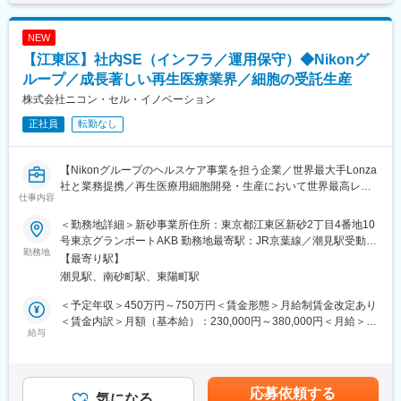
築士
海外拠点と連携し、グローバルオペレーション最適化やS&OP高
支給額：
度化を推進。
一般職～主任職：月額 10万円
NEW
上級職：月額 15万円
【江東区】社内SE（インフラ／運用保守）◆Nikonグ
■業務内容
※弁護士費用は会社が全負担しております。
【Cross-Functional Strategy】
ループ／成長著しい再生医療業界／細胞の受託生産
・全社重要プロジェクトのPMO（計画策定、進捗・課題管理、意
■当社について：
株式会社ニコン・セル・イノベーション
思決定支援）
売上高1兆1,319億円（2026年3月）、グローバル売上比率77％、
正社員
転勤なし
・工場、事業部、本部機能との調整・合意形成
世界160の国と地域に展開するグローバル総合医療機器メーカー
・KPI設計、業務プロセス改善、オペレーション戦略の実行支援
へと成長しました。
・組織風土改革やエンゲージメント向上施策の企画運営
【Nikonグループのヘルスケア事業を担う企業／世界最大手Lonza
変更の範囲：会社の定める業務
社と業務提携／再生医療用細胞開発・生産において世界最高レベ
【Cross-Business Synergy】
仕事内容
ルのクオリティを日本へ提供】
・グローバルSCM／S&OPの推進、需給バランス最適化
・事業横断課題の分析・改善推進
＜勤務地詳細＞新砂事業所住所：東京都江東区新砂2丁目4番地10
【業務内容】
・海外拠点との会議、資料作成、情報共有を通じたプロジェクト
号東京グランポートAKB 勤務地最寄駅：JR京葉線／潮見駅受動喫
今回は、インフラ周りの運用保守を担っていただける方を募集し
勤務地
推進
煙対策：屋内全面禁煙変更の範囲：会社の定める事業所
【最寄り駅】
ます。
・組織変革、人材育成、チェンジマネジメント施策の推進
潮見駅、南砂町駅、東陽町駅
■ネットワーク及びサーバーに関わる保守・管理（ベンダー連携、
＜予定年収＞450万円～750万円＜賃金形態＞月給制賃金改定あり
ニコンIT部門との調整等）
■長期就業しやすい環境
＜賃金内訳＞月額（基本給）：230,000円～380,000円＜月給＞
■導入システムに関わる保守・管理(ベンダー連携、ニコンIT部門
給与
・フレックス制：11:00～14:00がコアタイム
230,000円～380,000円＜昇給有無＞有＜残業手当＞有＜給与補足
との調整等）
・在宅勤務制度 ：本ポジションは週１～２回程利用されておりま
＞※経験・能力・現給与等を考慮の上、適宜決定致します。・賞
■アプリケーション導入プロジェクトの支援及び関連部門との調整
す。
与：年2回（6月、12月）・役職がつく場合には、別途手当が支給
■オフィスPCや共有フォルダに関わる保守、管理、問い合わせ対
・最低週1回のノー残業デーの設定など、日々の就業時間の管理を
されます。(例：課長職5万)賃金はあくまでも目安の金額であり、
応募依頼する
応
気になる
徹底。メリハリのある職場環境づくりを推進。