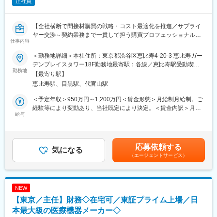
正社員
【全社横断で間接材購買の戦略・コスト最適化を推進／サプライ
ヤー交渉～契約業務まで一貫して担う購買プロフェッショナルポ
仕事内容
ジション】
＜勤務地詳細＞本社住所：東京都渋谷区恵比寿4-20-3 恵比寿ガー
■業務概要
デンプレイスタワー18F勤務地最寄駅：各線／恵比寿駅受動喫煙
当社の間接購買マネージャーとして、全社の調達戦略に基づき、
勤務地
対策：屋内全面禁煙変更の範囲：会社の定める事業所（リモート
【最寄り駅】
サプライヤーとの価格・供給条件交渉、契約締結、購買プロセス
ワーク含む）
恵比寿駅、目黒駅、代官山駅
最適化などを担い、コスト最適化と購買ガバナンス強化をリード
していただきます。購買実務対応と社内外関係者との連携を通じ
＜予定年収＞950万円～1,200万円＜賃金形態＞月給制月給制。ご
て、ビジネスへの影響度が高い役割を発揮できるポジションで
経験等により変動あり、当社既定により決定。＜賃金内訳＞月額
す。
給与
（基本給）：688,000円～869,000円＜月給＞688,000円～
869,000円＜昇給有無＞有＜残業手当＞有＜給与補足＞ご経験等
■業務詳細
により変動あり、当社既定により決定。業績賞与年1回、昇給年1
・サプライヤーとの価格交渉、支払・供給条件の最適化及び契約
回。賃金はあくまでも目安の金額であり、選考を通じて上下する
応募依頼する
締結（関係部門・法務と連携し商業条件・供給条件を策定・合意
気になる
可能性があります。月給(月額)は固定手当を含めた表記です。
（エージェントサービス）
形成）
・購買システム（SAP）を活用したPR/PO管理、マスター管理、
外部委託先管理
・購買コンプライアンス遵守、市場・法規動向の調査
NEW
・新規サプライヤーの探索と情報管理、調達先の多様化
【東京／主任】財務◇在宅可／東証プライム上場／日
・購買データの抽出・分析、価格変動や購買実績のレポーティン
グ
本最大級の医療機器メーカー◇