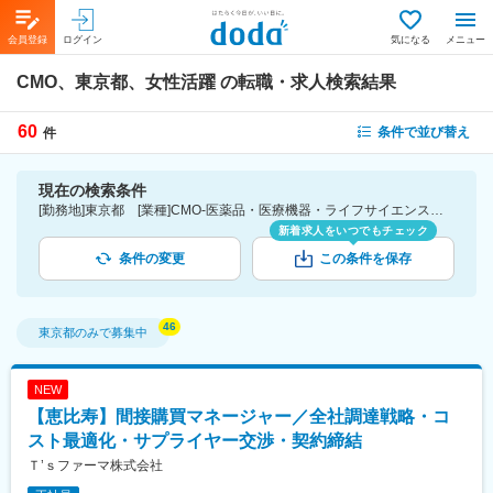
会員登録
ログイン
気になる
メニュー
CMO、東京都、女性活躍
の転職・求人検索結果
60
条件で並び替え
件
現在の検索条件
[勤務地]東京都 [業種]CMO-医薬品・医療機器・ライフサイエンス・医療系サービス [詳細条件](会社・職場の環境)女性活躍
新着求人をいつでもチェック
条件の変更
この条件を保存
東京都
のみで募集中
NEW
【恵比寿】間接購買マネージャー／全社調達戦略・コ
スト最適化・サプライヤー交渉・契約締結
Ｔ’ｓファーマ株式会社