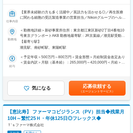
成長産業である再生医療業界の最前線において、国内外のお客様
のニーズを汲み取りながら、事業推進に最適なアーキテクチャ構
【業界未経験の方も多く活躍中／英語力を活かせる◎／再生医療
築・コンポーネント定義を進めていただくITアーキテクトとして
に関わる細胞の受託製造事業の営業担当／Nikonグループのヘルス
のご経験は、ビジネスを通じた社会貢献への直接的な関与だけで
仕事内容
ケア事業／世界最大手Lonza社と業務提携】
なく、アプリケーションからインフラまでの製造業での事業活動
＜勤務地詳細＞新砂事業所住所：東京都江東区新砂2丁目4番地10
におけるITの体系的理解を深め、IT技術者としてのキャリアの幅が
【はじめに】
号東京グランポートAKB 勤務地最寄駅：JR京葉線／潮見駅受動喫
広がるポジションです。
今回は、再生医療・遺伝子治療向けの細胞受託生産事業の事業拡
勤務地
煙対策：屋内全面禁煙変更の範囲：会社の定める事業所
【最寄り駅】
大に合わせ、製薬メーカーやバイオベンチャー等からの引き合い
【キャリアパス】
潮見駅、南砂町駅、東陽町駅
に対する営業を担当していただきます。また、契約締結後のプロ
ご入社後は、早期に当社の事業・製造プロセス・IT環境を理解い
ジェクトに対する顧客対応、社内各種調整業務も担って頂きま
＜予定年収＞500万円～800万円＜賃金形態＞月給制賃金改定あり
ただくため、社内外（海外顧客を含む）のミーティングに主体的
す。
＜賃金内訳＞月額（基本給）：265,000円～420,000円＜月給＞
に参加いただきます。そして、徐々にIT関連プロジェクトにプレ
給与
265,000円～420,000円＜昇給有無＞有＜残業手当＞有＜給与補足
イヤー兼リード人材として参画いただき、現状課題の改善や今後
【業務内容】
＞※経験・能力・現給与等を考慮の上、適宜決定致します。■賞
のあるべき姿の検討を推進していただきます。1～2年後には、事
■営業業務・管理（既存顧客・新規顧客・提携先）
与：年2回（6月・12月）■昇給：有賃金はあくまでも目安の金額
業全体を俯瞰したITアーキテクチャおよび主要コンポーネントを
■プロジェクト案件の各種契約締結に関する窓口対応
であり、選考を通じて上下する可能性があります。月給(月額)は固
主担当としてリードしていただくことを期待しています。その先
応募依頼する
■社内各部門との調整
気になる
定手当を含めた表記です。
は、志向や適性に応じて、IT戦略を牽引するマネジメントポジシ
（エージェントサービス）
■顧客との調整（主要事項のエスカレーション）
ョンへとキャリアを広げていただくことも可能です。
■進行中プロジェクトのサポート
変更の範囲：会社の定める業務
【教育体制】
【恵比寿】 ファーマコビジランス（PV）担当◆残業月
入社後は、新入社員説明やGMP教育（※）、OJT研修など、教育体
10H～繁忙25Ｈ・年休125日◎フレックス◆
制を整えておりますので、安心してご入社いただけます。
食品や化学など、業界未経験の方も多く活躍しております。
Ｔ’ｓファーマ株式会社
※GMPとは、医薬品の製造や品質管理における基準で、安全でよ