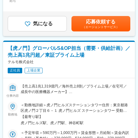
給与
634,000円＜昇給有無＞有＜残業手当＞有＜給与補足＞※年収は経
とができ、患者様が期待する医薬品原薬を継続的に世の中に提供
■業務内容：
験・能力等を考慮し、同社規定により決定■賞与あり（年2回）■
していくことができる点が当社事業の魅力です。
・グローバルタックスマネジメントの企画・実施
昇給・昇格あり（年1回）■職位：一般職～主任職賃金はあくまで
◇自らの仕事が患者様の生活を支えることに繋がります。あらゆ
・連結決算（税務）
も目安の金額であり、選考を通じて上下する可能性があります。
る職種の社員が在籍していますが、目的は同じ「顧客の、そして
応募依頼する
・法人税、消費税等の税務申告
気になる
月給(月額)は固定手当を含めた表記です。
患者様の期待に応えること」です。品質、製造コストなど、あら
（エージェントサービス）
・移転価格
ゆる条件をクリアし、顧客の要求を達成し、患者様に医薬品を届
・税務調査対応
けることに大きなやりがいを感じる事業です。
・税務相談の対応
◇営業活動は国内のみならず、グローバルに展開しており、海外
※上記の業務のうち移転価格税制を中心とした国際税務の業務に関
の顧客にも国内と同様の活動を行っています。
【虎ノ門】グローバルS&OP担当（需要・供給計画）／
与いただく予定です。
売上高1兆円超／東証プライム上場
変更の範囲：会社の定める業務
■期待する役割：
テルモ株式会社
グローバルに成長する日本発の医療機器企業において、事業と経
正社員
上場企業
営に対して、税務の専門性を生かし、支援を行うとともに税負担
の最適化に関与し、企業価値の向上に貢献する。
【売上高1兆1,319億円／海外売上8割／プライム上場／在宅可／
■業務の魅力：
成長中の医療機器メーカー】
・弊社はグローバルに安定的に成長しているため、落ち着いた環
仕事内容
境にて、さまざまな案件（M&A、買収、新事業等）を経験し、ス
■採用背景
＜勤務地詳細＞虎ノ門ヒルズステーションタワー住所：東京都港
キルを高める機会があります
心臓血管カンパニー インターベンショナルシステムズ事業では、
区虎ノ門２丁目６－１ 虎ノ門ヒルズ ステーションタワー 受動喫
・税務部とした独立した組織により、社内プレゼンスを持ち、税
グローバルでの事業拡大に伴い、需要・供給・生産・在庫を一体
勤務地
煙対策：敷地内喫煙可能場所あり変更の範囲：会社の定める事業
務業務を進めています
【最寄り駅】
で捉えたS&OP機能のさらなる強化が求められています。
所
・風通しの良い職場環境にて、実力に合わせ、業務をお任せしま
虎ノ門ヒルズ駅、虎ノ門駅、神谷町駅
特に、海外販売拠点や工場、マーケティング部門等と連携しなが
す
ら、安定供給、在庫最適化、収益改善を実現するためには、グロ
＜予定年収＞590万円～1,000万円＜賃金形態＞月給制＜賃金内訳
ーバル全体のオペレーションをリード・推進できる体制強化が必