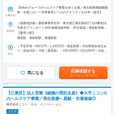
・残業時間は10～20時間/月、土日出勤は年数回程度です。
【Nikonグループのヘルスケア事業を担う企業／再生医療用細胞開
◇仕事魅力
発・生産において世界最高レベルのクオリティを日本へ提供】
・医療を支える社会貢献性の高い仕事でありながら、最先端技術
仕事内容
の習得や成長市場での経験を通じて、ご自身の市場価値向上も実
【業務概要】
＜勤務地詳細＞新砂事業所住所：東京都江東区新砂2丁目4番地10
現できるポジションです。
再生医療受託製造の拡大に伴い、ビジネス基盤となるシステム設
号東京グランポートAKB 勤務地最寄駅：JR京葉線／潮見駅受動喫
・マネージャーや本部スタッフへのキャリアパスがあり、将来的
計から運用までを統括いただきます。顧客やベンダー等とのコミ
勤務地
煙対策：屋内全面禁煙変更の範囲：会社の定める事業所
に組織運営を担う人材を目指せます。
【最寄り駅】
ュニケーションを通じて、事業推進に必要なITシステム全域での
潮見駅、南砂町駅、東陽町駅
課題・対策を整理し、経営資源の最適化を前提に、アーキテクチ
◇当社について
ャの設計及びアプリケーションやインフラのコンポーネント定義
＜予定年収＞800万円～1,100万円＜賃金形態＞月給制賃金改定あ
1921年創業「医療を通じて社会に貢献する」を企業理念とし、売
を担当いただきます。
り＜賃金内訳＞月額（基本給）：420,000円～520,000円＜月給＞
上高1兆1,319億円／（2026年3月）、グローバル売上比率77％、
給与
420,000円～520,000円＜昇給有無＞有＜残業手当＞有＜給与補足
世界160の国と地域に展開するグローバル総合医療機器メーカー
【業務内容】
＞※経験・能力・現給与等を考慮の上、適宜決定致します。■賞
へと成長しました。2022年度からの5か年成長戦略「GS26」で
■国内外の顧客、ベンダー等との会議・対話
与：年2回（6月・12月）■役職がつく場合には、別途手当が支給
は、「デバイスからソリューションへ」という中長期ビジョンを
■医薬品製造業におけるアプリケーション・インフラのアーキテク
されます。(例：課長職5万)賃金はあくまでも目安の金額であり、
掲げ、医療課題への革新的かつ包括的なソリューションを提供す
応募依頼する
チャ構築・コンポーネント定義
気になる
選考を通じて上下する可能性があります。月給(月額)は固定手当を
ることで、社会価値の創造に貢献し企業価値の最大化を目指しま
（エージェントサービス）
顧客ニーズをふまえ、アプリケーション・インフラ含めたIT全体
含めた表記です。
す
でのあるべき姿と現状とのGapを特定し、社内関係者、アプリケ
ーション及びネットワークベンダーやニコン（※）と連携しなが
変更の範囲：会社の定める業務
ら、最適なアーキテクチャ構築・コンポーネント定義を進めてい
【江東区】法人営業《細胞の受託生産》◆大手ニコンG
ただきます。
のヘルスケア事業／再生医療へ貢献・市場価値◎
※当社はニコングループの一員として、親会社であるニコンのIT基
盤を活用しています。
株式会社ニコン・セル・イノベーション
正社員
【やりがい】