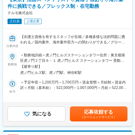
ど）
■想定されるキャリアパス
※ご経験やスキルに応じて、業務内容は柔軟に検討いたします。
件に挑戦できる／フレックス制・在宅勤務
購買分野の専門性を高め、将来的に全社調達戦略のリーダーや部
門横断プロジェクトへの参画などキャリアアップが可能。
テルモ株式会社
■募集背景：
正社員
上場企業
社内ローテーション等に伴う欠員の補充、グローバル化にむけた
■企業の特徴/魅力
本社財務機能の強化
当社はジェネリック医薬品・新薬の両輪で事業拡大中。新体制の
下、安定供給と価値ある製品創出を通じて医療と社会に貢献して
【弁護士資格を有するスタッフが在籍／多種多様な法的問題に携
■組織に関して：
います。
われる／国内案件、海外案件双方への関わりができる／グローバ
財務室は資金管理(単体及び子会社)、為替リスク管理が主な業務内
仕事内容
ル売上比率77%／売上高1兆1,319億円／（2026年3月）／ 自由闊
容となり、チームに分かれて担当しています。主任以下約10名で
変更の範囲：会社の定める業務
達な議論、風通し良好な社風／働き方◎／フレックス制や在宅勤
構成されておりますが、キャリア採用が半数以上を占めておりプ
＜勤務地詳細＞虎ノ門ヒルズステーションタワー住所：東京都港
務制度あり】
ロパー・中途の垣根のない組織です。
区虎ノ門２丁目６－１ 虎ノ門ヒルズ ステーションタワー 受動喫
勤務地
煙対策：敷地内喫煙可能場所あり変更の範囲：会社の定める事業
【最寄り駅】
■業務概要：
■働き方
所
虎ノ門ヒルズ駅、虎ノ門駅、神谷町駅
・企業買収、資本出資など国内外の各種投資や提携案件支援
・在宅頻度の実態：週1回～2 回
・製品供給契約、代理店契約、業務委託契約などの契約審査を中
・フレックス頻度：各自活用中/柔軟に対応
＜予定年収＞1,200万円～1,700万円＜賃金形態＞月給制＜賃金内
心とする契約リスク管理
出張：担当業務によりますが、年に１～２回程度の出張が発生す
訳＞月額（基本給）：522,000円～1,007,000円＜月給＞522,000
・国内における訴訟の追行、裁判外紛争への対応
給与
る可能性があります。
円～1,007,000円＜昇給有無＞有＜残業手当＞有＜給与補足＞※年
・グループ内の訴訟・紛争のモニタリング
休日出勤：休日出勤は基本的にはありません。必要に応じて各拠
収は経験・能力等を考慮し、同社規定により決定■賞与あり（年2
・独禁法、個人情報保護法、金商法などの法律問題に関するアド
点をつなぐグローバル会議がある際は、夜間のWeb会議が発生す
回）■昇給・昇格あり（年1回）■職位：専門管理職賃金はあくま
バイス
る可能性がありますが、フレックス等で勤務開始時間を調整する
でも目安の金額であり、選考を通じて上下する可能性がありま
応募依頼する
気になる
ことも可能です。
す。月給(月額)は固定手当を含めた表記です。
（エージェントサービス）
■お任せする仕事：
多様な案件につき、配点された案件を、独力で取り扱うことを基
■当社について：
本としつつ、法務室又は直属の上司の指導、助言、確認を随時得
売上高1兆361億円（2025年3月）、グローバル売上比率80％、世
ながら検討し、法務の観点から、損失の最小化と利益の最大化の