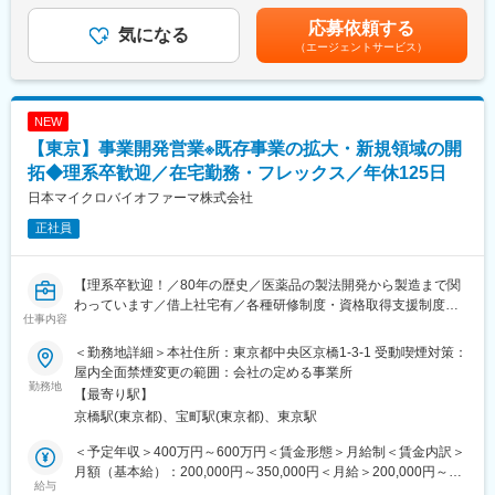
■試験方法の立ち上げ（外部試験機関への委託を含む）
職の場合は対象外）賃金はあくまでも目安の金額であり、選考を
応募依頼する
気になる
通じて上下する可能性があります。月給(月額)は固定手当を含めた
（エージェントサービス）
【働き方】
表記です。
勤務地への出社が基本となります。業務に慣れていただいた後は
フレックス勤務も可能です。残業時間は月平均約20時間程度で
す。
NEW
【東京】事業開発営業※既存事業の拡大・新規領域の開
【組織構成】
3つのグループに分かれており、30名程度の組織です。風通しが
拓◆理系卒歓迎／在宅勤務・フレックス／年休125日
良く質問もしやすい環境です。
日本マイクロバイオファーマ株式会社
正社員
【業務の魅力】
■世界最大手のLonza社との業務提携契約により、グローバルスタ
ンダードの品質及び生産システムが利用可能で、幅広い知識が養
【理系卒歓迎！／80年の歴史／医薬品の製法開発から製造まで関
えます。（日本最大級のGCTP／GMP準拠生産設備）
わっています／借上社宅有／各種研修制度・資格取得支援制度有
■Nikonグループとして今後より一層注力していくヘルスケア領域
仕事内容
／健康経営優良法人に認定／オフィスは東京駅徒歩10分圏内】
にて、再生医療事業の更なる拡大に寄与できます。
■当社は微生物を応用したCDMO（医薬品や有用物質のプロセス開
■再生医療・遺伝子治療向けの細胞受託生産事業で幅広く活躍が可
＜勤務地詳細＞本社住所：東京都中央区京橋1-3-1 受動喫煙対策：
発・製造受託）事業を展開しています。今回は、現行製品の維
能です。
屋内全面禁煙変更の範囲：会社の定める事業所
持・拡大、バイオ領域製品（タンパク、プラスミド、ウィスルベ
勤務地
■再生医療における国内最大規模のGMP施設を保有しています。
【最寄り駅】
クター等）の立上げにおける事業開発業務を担当いただきます。
京橋駅(東京都)、宝町駅(東京都)、東京駅
【同社について】
◆職務内容
再生医療向け細胞受託生産を行う会社として、親会社のニコンか
＜予定年収＞400万円～600万円＜賃金形態＞月給制＜賃金内訳＞
・既存事業の担当者として顧客と現場（工場や研究開発部）の調
ら100％出資によって2015年に設立し、細胞培養世界最大手の
月額（基本給）：200,000円～350,000円＜月給＞200,000円～
整役／営業担当をお任せいたします
給与
Lonza社と提携し当事業を手掛けています。ニコン出資子会社と
350,000円＜昇給有無＞有＜残業手当＞有＜給与補足＞予定年収