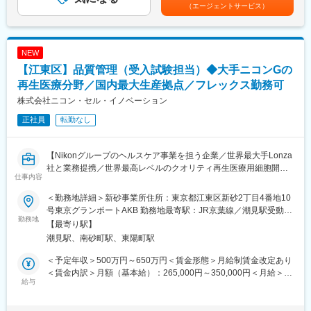
選考を通じて上下する可能性があります。月給(月額)は固定手当を
（エージェントサービス）
■ITセキュリティに関する業務一般
含めた表記です。
■会社について
【同社について】
売上高1兆1,319億円（2026年3月）、グローバル売上比率77％、
再生医療向け細胞受諾生産を行う会社として、親会社のニコンか
世界160の国と地域に展開するグローバル総合医療機器メーカー
NEW
ら100％出資によって2015年に設立し、細胞培養世界最大手の
へと成長しました。
【江東区】品質管理（受入試験担当）◆大手ニコンGの
Lonza社と提携し当事業を手掛けています。ニコン出資子会社と
しての安定基盤を強みに、次世代ニーズに応える最先端の技術を
再生医療分野／国内最大生産拠点／フレックス勤務可
変更の範囲：会社の定める業務
取り入れながら、ニコンのコア技術である光学技術および画像解
株式会社ニコン・セル・イノベーション
析技術、精密機器製造の経験を活かし、Lonzaの細胞生産技術の
正社員
転勤なし
ノウハウを組み合わせ、将来的にさらなる高品質の細胞を提供し
ます。日本に信頼性の高い再生医療用細胞受託開発・製造のイン
フラを構築し、世界最高レベルの再生医療用細胞、遺伝子治療用
【Nikonグループのヘルスケア事業を担う企業／世界最大手Lonza
細胞を日本のお客様に提供することが当社最大のミッションで
社と業務提携／世界最高レベルのクオリティ再生医療用細胞開
す。
仕事内容
発・生産を展開】
変更の範囲：会社の定める業務
＜勤務地詳細＞新砂事業所住所：東京都江東区新砂2丁目4番地10
【はじめに】
号東京グランポートAKB 勤務地最寄駅：JR京葉線／潮見駅受動喫
ニコングループの成長ドライバーの一つである再生医療・遺伝子
勤務地
煙対策：屋内全面禁煙変更の範囲：会社の定める事業所
【最寄り駅】
治療向けの細胞受託生産事業にて、再生医療等製品の製造用原料
潮見駅、南砂町駅、東陽町駅
の受入試験全般（適性に応じて、管理業務を含む）をお任せいた
します。
＜予定年収＞500万円～650万円＜賃金形態＞月給制賃金改定あり
＜賃金内訳＞月額（基本給）：265,000円～350,000円＜月給＞
【業務詳細】
給与
265,000円～350,000円＜昇給有無＞有＜残業手当＞有＜給与補足
■原料資材の目視検査
＞※経験・能力・現給与等を考慮の上、適宜決定致します。■賞
■理化学試験（pH、浸透圧等）
与：年2回（6月、12月）■昇給：有■時間外手当：別途支給（管理