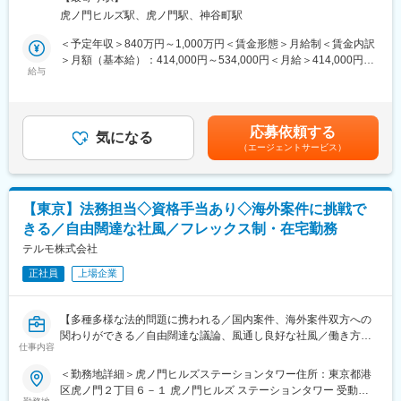
品と組み合わせた、超音波や光による血管断面画像装置や人工心
所
虎ノ門ヒルズ駅、虎ノ門駅、神谷町駅
肺装置など、医療用電気機器（ME機器）に関する幅広い製品ライ
■長期就業しやすい環境
ンナップを持っています。今後もグローバルに拡大することが見
・組織：50名規模の組織で、7チームで構成されています。
＜予定年収＞840万円～1,000万円＜賃金形態＞月給制＜賃金内訳
込まれるため、事業を支える特許業務を任せることのできる人材
各チーム 5～10名で構成されており、20～60代の幅広い年齢層が
＞月額（基本給）：414,000円～534,000円＜月給＞414,000円～
を募集致します
給与
活躍しています。キャリア入社も3割程度あり。
534,000円＜昇給有無＞有＜残業手当＞有＜給与補足＞※年収は経
・フレックス制：11:00～14:00がコアタイム
験・能力等を考慮し、同社規定により決定■賞与あり（年2回）■
■業務の内容
・在宅勤務制度 ：週１～3回
昇給・昇格あり（年1回）■職位：担主任クラス賃金はあくまでも
・特許業務全般（発明発掘、国内外特許出願・権利化業務、特許
・最低週1回のノー残業デーの設定など、日々の就業時間の管理を
目安の金額であり、選考を通じて上下する可能性があります。月
応募依頼する
動向調査、
気になる
徹底。
給(月額)は固定手当を含めた表記です。
（エージェントサービス）
・実施可否調査、抵触性判断と開発に対するアドバイス）
メリハリのある職場環境づくりを推進。
・その他知的財産全般に関わる業務
・出張：国内主張は月に複数回、海外出張は年1～2回あります。
・学会参加やイベント対応で年数回休日出勤があります
■ポジションの魅力
【東京】法務担当◇資格手当あり◇海外案件に挑戦で
医療機器業界のトップメーカーとして、最先端の技術開発に触れ
きる／自由闊達な社風／フレックス制・在宅勤務
ることができます。特許１件の価値が重く、特許実務が事業に与
変更の範囲：会社の定める業務
えるインパクトが大きいため、働き甲斐を感じていただくことが
テルモ株式会社
できると思います。また、M&Aや投資案件において特許の価値評
正社員
上場企業
価や特許ポートフォリオの拡充といった経営に近い業務に参画す
る機会があります
【多種多様な法的問題に携われる／国内案件、海外案件双方への
■長期就業しやすい環境
関わりができる／自由闊達な議論、風通し良好な社風／働き方◎
・フレックス制：11:00～14:00がコアタイム
仕事内容
／フレックス制や在宅勤務制度あり】
・在宅勤務制度 （本部署は週2~3回ほど利用されております。）
■業務概要：
＜勤務地詳細＞虎ノ門ヒルズステーションタワー住所：東京都港
・最低週1回のノー残業デーの設定など、日々の就業時間の管理を
・企業買収、資本出資など国内外の各種投資や提携案件支援
区虎ノ門２丁目６－１ 虎ノ門ヒルズ ステーションタワー 受動喫
徹底。メリハリのある職場環境づくりを推進
・製品供給契約、代理店契約、業務委託契約などの契約審査を中