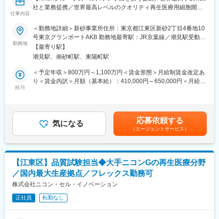
・製造所SMEとの交流によるプロジェクト対象領域の専門知識向
社と業務提携／世界最高レベルのクオリティ再生医療用細胞開
上、及び
仕事内容
発・生産を展開】
プロジェクトの運営・推進を通したプロジェクトマネジメントス
＜勤務地詳細＞新砂事業所住所：東京都江東区新砂2丁目4番地10
キルの向上
【はじめに】
号東京グランポートAKB 勤務地最寄駅：JR京葉線／潮見駅受動喫
・欧米製造所品質リーダーや、CQOスタッフ海外メンバーなど欧
ニコングループの成長ドライバーの一つである再生医療・遺伝子
勤務地
煙対策：屋内全面禁煙変更の範囲：会社の定める事業所
米人を始めとした英語によるグローバルレベルでの業務
【最寄り駅】
治療分野における細胞受託生産（CDMO）事業において、顧客プ
・業務を通した異文化への理解深耕、グローバルコミュニケーシ
潮見駅、南砂町駅、東陽町駅
ロセスの技術移管や新規プラットフォーム開発を、製造技術リー
ョンスキル向上の機会
ダーとして牽引していただきます。
＜予定年収＞800万円～1,100万円＜賃金形態＞月給制賃金改定あ
り＜賃金内訳＞月額（基本給）：410,000円～650,000円＜月給＞
■長期就業しやすい環境
【業務内容】
給与
410,000円～650,000円＜昇給有無＞有＜残業手当＞有＜給与補足
・フレックス制：11:00～14:00がコアタイム
■新規プロジェクトの技術移管の統括・推進：
＞※経験・能力・現給与等を考慮の上、適宜決定致します。■賞
・在宅勤務制度：利用回数の制限なし（業務に支障がなければ出
製造手順の設計、文書作成、原材料選定 など
与：年2回（6月、12月）■昇給：有賃金はあくまでも目安の金額
社頻度は個人の裁量に任されています）
■安定製造に向けたプロセス解析および工程管理方針の立案
であり、選考を通じて上下する可能性があります。月給(月額)は固
・最低週1回のノー残業デーの設定など、日々の就業時間の管理を
応募依頼する
■無菌プロセスシミュレーションの設計・評価
気になる
定手当を含めた表記です。
徹底。メリハリのある職場環境づくりを推進。
（エージェントサービス）
■再生医療分野における新技術・新手法の調査
■チームの知識レベル・組織力の強化、人材育成
■当社について：
売上高1兆1,319億円／（2026年3月）、グローバル売上比率
【当社について】
77％、世界160の国と地域に展開するグローバル総合医療機器メ
【江東区】品質試験担当◆大手ニコンGの再生医療分野
2015年設立。(株)ニコンの子会社として、再生医療用細胞の受託
ーカーへと成長しました。
／国内最大生産拠点／フレックス勤務可
開発/製造サービスを提供しています。
受託製造分野で世界最大級の事業規模を誇るLonza社と、日本の
株式会社ニコン・セル・イノベーション
変更の範囲：会社の定める業務
細胞受託生産に関する戦略的業務提携契約を締結。
正社員
転勤なし
ニコンが有する光学/画像解析技術と精密機器製造の実績と、
Lonza社の細胞生産技術のノウハウを活かした事業を展開してい
ます。