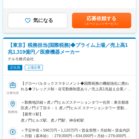
・新規事業として立上げ中のバイオ領域において事業開発を推進
しての安定基盤を強みに、次世代ニーズに応える最先端の技術を
はあくまでも目安の金額であり、選考を通じて上下する可能性が
いただきます
取り入れながら、ニコンのコア技術である光学技術および画像解
あります。■賞与：年2回■昇給：年1回賃金はあくまでも目安の金
◆職務詳細（一例）
析技術、精密機器製造の経験を活かし、Lonzaの細胞生産技術の
額であり、選考を通じて上下する可能性があります。月給(月額)は
応募依頼する
・顧客との取引条件交渉や契約書作成
気になる
ノウハウを組み合わせ、将来的にさらなる高品質の細胞を提供し
固定手当を含めた表記です。
（エージェントサービス）
・製造、出荷、開発等のスケジュール調整
ます。既に複数の受託案件に取り組んでいる他、今後も受託件
・バイオ領域を中心に展示会や学会等に参加し、潜在顧客へ当社
数・製造量共に大幅な増加を見込んでおり、拡大フェーズにあり
サービスを紹介
ますが、より一層、日本に信頼性の高い再生医療用細胞受託開
※将来的には研究開発等へのキャリアチェンジも可能です。
発・製造のインフラを構築し、世界最高レベルの再生医療用細
【東京】税務担当(国際税務)◆プライム上場／売上高1
胞、遺伝子治療用細胞を日本のお客様に提供することが当社最大
兆1,319億円／医療機器メーカー
■組織構成
のミッションです。
営業・事業開発部は、8名の社員が在籍しています（うち、4名は
テルモ株式会社
研究開発職出身）。
変更の範囲：会社の定める業務
正社員
上場企業
■働き方
◇出張：月1回程度あり（当社各工場への出張、顧客先訪問や展示
【グローバルタックスマネジメント◆国際税務の機能強化に携わ
会への参加、等）
れる◆フレックス制・在宅勤務制度あり／売上高1兆超え企業／プ
◇フレックス制度
仕事内容
ライム上場】
◇在宅勤務制度：あり
国内税務の担当として以下の業務内容をお任せします。
＜勤務地詳細＞虎ノ門ヒルズステーションタワー住所：東京都港
区虎ノ門２丁目６－１ 虎ノ門ヒルズ ステーションタワー 受動喫
■当社の特徴
■募集背景：
勤務地
煙対策：敷地内喫煙可能場所あり変更の範囲：会社の定める事業
◇自社事業場での就業のため、裁量権を持ち、幅広い業務を遂行
【最寄り駅】
積極的な海外展開と買収により、海外売上7割、海外の事業本部も
所（リモートワーク含む）
することが可能です。また、風通しが良く現場の要望を吸い上げ
虎ノ門ヒルズ駅、虎ノ門駅、神谷町駅
拡大する状況の中本社税務機能の国内外の対応力の一層の強化を
る環境が整っています。
進める。また、BEPS2.0の導入により、国際税務の機能強化を目
＜予定年収＞590万円～1,120万円＜賃金形態＞月給制＜賃金内訳
◇医薬品の製法開発から製造まで手掛けています。医薬品の有効
指すため募集を開始しました。
＞月額（基本給）：279,000円～634,000円＜月給＞279,000円～
成分である原薬の製法研究段階から製造段階まで幅広く関わるこ