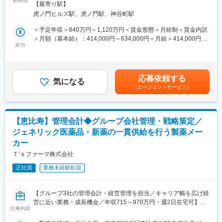
勤務地
煙対策：敷地内喫煙可能場所あり変更の範囲：会社の定める事業
【最寄り駅】
心とする契約リスク管理
所（リモートワーク含む）
■当社について：
虎ノ門ヒルズ駅、虎ノ門駅、神谷町駅
・国内における訴訟の追行、裁判外紛争への対応
現千円札にも描かれている「北里柴三郎」が発起人となり、1921
・グループ内の訴訟・紛争のモニタリング
＜予定年収＞840万円～1,120万円＜賃金形態＞月給制＜賃金内訳
年に創業され、100年以上医療に貢献をしてきた当社。国産初の
・独禁法、個人情報保護法、金商法などの法律問題に関するアド
＞月額（基本給）：414,000円～634,000円＜月給＞414,000円～
体温計製造からスタートし、今では5万点以上の製品を160以上の
バイス
給与
634,000円＜昇給有無＞有＜残業手当＞有＜給与補足＞※年収は経
国と地域に展開している総合医療機器メーカーです。「医療を通
■本部署の魅力：
験・能力等を考慮し、同社規定により決定■賞与あり（年2回）■
じて社会に貢献するという」企業理念のもと、次の100年に向け
・様々なタイプの事業案件、法的課題、ビジネス課題に係る事が
昇給・昇格あり（年1回）■職位：主任職賃金はあくまでも目安の
て成長を続けています。
できます。
金額であり、選考を通じて上下する可能性があります。月給(月額)
売上高1兆1,319億円／（2026年3月）、グローバル売上比率
応募依頼する
また、案件も事業部や事業領域ごとに分けることなく、様々な案
気になる
は固定手当を含めた表記です。
77％、世界160の国と地域に展開するグローバル総合医療機器メ
（エージェントサービス）
件に携わる事が可能。海外買収を含む事業提携においては、ダイ
ーカーへと成長しました。2022年度からの5か年成長戦略
ナミックな動きを肌で感じ、時には関係部門をリードして会社全
「GS26」では、「デバイスからソリューションへ」という中長期
体を動かし、会社の成長に貢献していることを実感できる。
ビジョンを掲げ、医療課題への革新的かつ包括的なソリューショ
■本部署の社風：
ンを提供することで、社会価値の創造に貢献し企業価値の最大化
【恵比寿】管理会計◆グループ会社管理・戦略策定／
・中途社員が半分以上入社していることもあり、様々なバックグ
を目指します
ジェネリック医薬品・新薬の一貫供給を行う製薬メー
ラウンドの方が活躍できます。
カー
・過去のやり方に囚われず多様性を尊重する組織です。
変更の範囲：会社の定める業務
■長期就業しやすい環境
Ｔ’ｓファーマ株式会社
・フレックス制：11:00～14:00がコアタイム
正社員
業種未経験歓迎
・在宅勤務制度 ：本部署は週2~3回ほど利用されております。
・最低週1回のノー残業デーの設定など、日々の就業時間の管理を
徹底。メリハリのある職場環境づくりを推進。
【グループ3社の管理会計・経営管理を担当／キャリア幅を広げ経
■資格手当について（高度専門職務給）
営に近い業務・成長機会／年収715～970万円・週2日在宅可】
申請・承認後に適用される資格手当です。
仕事内容
対象資格：
■業務概要