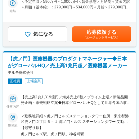
＜予定年収＞590万円～1,000万円＜賃金形態＞月給制＜賃金内訳
徹底。メリハリのある職場環境づくりを推進。
・日本、アジアのITインフラ環境の整備を担当
＞月額（基本給）：279,000円～534,000円＜月給＞279,000円～
・様々な非常事態を想定し、業務継続可能なIT環境の整備・維持
給与
534,000円＜昇給有無＞有＜残業手当＞有＜給与補足＞※年収は経
■会社について
・業務システムのクラウド化を推進するためのITインフラ基盤の
験・能力等を考慮し、同社規定により決定■賞与あり（年2回）■
売上高1兆1,319億円（2026年3月）、グローバル売上比率77％、
整備
昇給・昇格あり（年1回）■職位：一般職賃金はあくまでも目安の
世界160の国と地域に展開するグローバル総合医療機器メーカー
・グローバルIT戦略の実行
金額であり、選考を通じて上下する可能性があります。月給(月額)
へと成長しました。2022年度からの5か年成長戦略「GS26」で
応募依頼する
（対象範囲）
気になる
は固定手当を含めた表記です。
は、「デバイスからソリューションへ」という中長期ビジョンを
（エージェントサービス）
・サーバ導入、管理
掲げ、医療課題への革新的かつ包括的なソリューションを提供す
・ネットワークの管理、改善
ることで、社会価値の創造に貢献し企業価値の最大化を目指しま
・クライアントの管理
す。
・M365のグローバルテナント管理
【虎ノ門】医療機器のプロダクトマネージャー◆日本
変更の範囲：会社の定める業務
がグローバルHQ／売上高1兆円超／医療機器メーカー
■仕事の魅力
・企画から導入、運用管理まで担当できます
テルモ株式会社
・新しい働き方をIT面で支えるために、様々なチャレンジが可能
正社員
上場企業
です
・海外のメンバーと協業して仕事を行うため、広範囲で活躍が可
能です
【売上高1兆1,319億円／海外売上8割／プライム上場／新製品開
・AI等を活用した社内デジタル化推進活動に参加可能です
発企画・販売戦略立案◆日本グローバルHQとして世界各国の事業
仕事内容
責任を担う◆成長中の医療機器メーカー】
■長期就業しやすい環境
■業務内容：
＜勤務地詳細＞虎ノ門ヒルズステーションタワー住所：東京都港
・フレックス制：11:00～14:00がコアタイム
・新製品開発の企画、新製品プロジェクトにおける部門横断的な
区虎ノ門２丁目６－１ 虎ノ門ヒルズ ステーションタワー 受動喫
・在宅勤務制度 ：本部署は週３～４回程在宅勤務されておりま
チームの統括、販売戦略の立案、製品トレーニングの実施
勤務地
煙対策：敷地内喫煙可能場所あり変更の範囲：会社の定める事業
す。
【最寄り駅】
・国内外の販売子会社、開発部門、オペレーション部門との連携
所
・最低週1回のノー残業デーの設定など、日々の就業時間の管理を
虎ノ門ヒルズ駅、虎ノ門駅、神谷町駅
・新規市場機会を探索し、社内開発だけでなく外部導入の検討