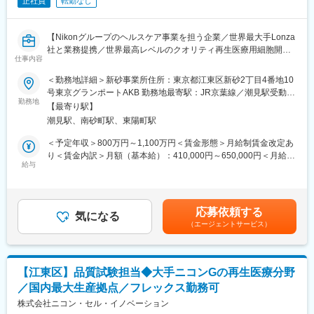
正社員
転勤なし
・上記行政査察支援や、QMS監査・初期流動監査等を通した現
変更の範囲：会社の定める業務
場・現物・現実の実践それらによる監査スキル、及び製品知識の
向上
【Nikonグループのヘルスケア事業を担う企業／世界最大手Lonza
・製造所SMEとの交流によるプロジェクト対象領域の専門知識向
社と業務提携／世界最高レベルのクオリティ再生医療用細胞開
上、及び
仕事内容
発・生産を展開】
プロジェクトの運営・推進を通したプロジェクトマネジメントス
＜勤務地詳細＞新砂事業所住所：東京都江東区新砂2丁目4番地10
キルの向上
【はじめに】
号東京グランポートAKB 勤務地最寄駅：JR京葉線／潮見駅受動喫
・欧米製造所品質リーダーや、CQOスタッフ海外メンバーなど欧
ニコングループの成長ドライバーの一つである再生医療・遺伝子
勤務地
煙対策：屋内全面禁煙変更の範囲：会社の定める事業所
米人を始めとした英語によるグローバルレベルでの業務
【最寄り駅】
治療分野における細胞受託生産（CDMO）事業において、顧客プ
・業務を通した異文化への理解深耕、グローバルコミュニケーシ
潮見駅、南砂町駅、東陽町駅
ロセスの技術移管や新規プラットフォーム開発を、製造技術リー
ョンスキル向上の機会
ダーとして牽引していただきます。
＜予定年収＞800万円～1,100万円＜賃金形態＞月給制賃金改定あ
り＜賃金内訳＞月額（基本給）：410,000円～650,000円＜月給＞
■長期就業しやすい環境
【業務内容】
給与
410,000円～650,000円＜昇給有無＞有＜残業手当＞有＜給与補足
・フレックス制：11:00～14:00がコアタイム
■新規プロジェクトの技術移管の統括・推進：
＞※経験・能力・現給与等を考慮の上、適宜決定致します。■賞
・在宅勤務制度：利用回数の制限なし（業務に支障がなければ出
製造手順の設計、文書作成、原材料選定 など
与：年2回（6月、12月）■昇給：有賃金はあくまでも目安の金額
社頻度は個人の裁量に任されています）
■安定製造に向けたプロセス解析および工程管理方針の立案
であり、選考を通じて上下する可能性があります。月給(月額)は固
・最低週1回のノー残業デーの設定など、日々の就業時間の管理を
応募依頼する
■無菌プロセスシミュレーションの設計・評価
気になる
定手当を含めた表記です。
徹底。メリハリのある職場環境づくりを推進。
（エージェントサービス）
■再生医療分野における新技術・新手法の調査
■チームの知識レベル・組織力の強化、人材育成
■当社について：
売上高1兆1,319億円／（2026年3月）、グローバル売上比率
【当社について】
77％、世界160の国と地域に展開するグローバル総合医療機器メ
【江東区】品質試験担当◆大手ニコンGの再生医療分野
2015年設立。(株)ニコンの子会社として、再生医療用細胞の受託
ーカーへと成長しました。
／国内最大生産拠点／フレックス勤務可
開発/製造サービスを提供しています。
受託製造分野で世界最大級の事業規模を誇るLonza社と、日本の
株式会社ニコン・セル・イノベーション
変更の範囲：会社の定める業務