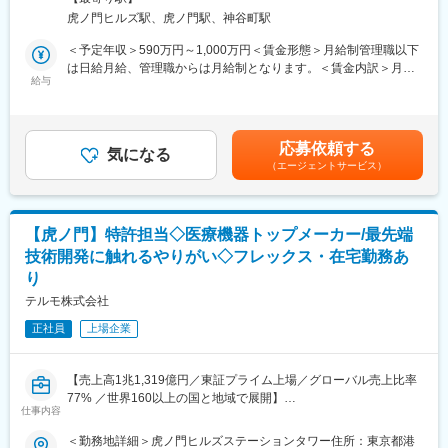
・国内外の販売子会社、開発部門、オペレーション部門との連携
所
・最低週1回のノー残業デーの設定など、日々の就業時間の管理を
虎ノ門ヒルズ駅、虎ノ門駅、神谷町駅
・新規市場機会を探索し、社内開発だけでなく外部導入の検討
徹底。
■担当領域：
＜予定年収＞590万円～1,000万円＜賃金形態＞月給制管理職以下
メリハリのある職場環境づくりを推進。
※選考過程でどの領域を担っていただくか検討いたします
は日給月給、管理職からは月給制となります。＜賃金内訳＞月額
（1）アクセス領域：インターベンショナルシステムズ事業の屋台
給与
（基本給）：279,000円～534,000円＜月給＞279,000円～
■当社について：
骨であるアクセス領域のシースやガイドワイヤー、カテーテル、
534,000円＜昇給有無＞有＜残業手当＞有＜給与補足＞※上記年収
現千円札にも描かれている「北里柴三郎」が発起人となり、1921
止血デバイスを担います
はあくまでも目安の金額であり、選考を通じて経験、能力等を考
年に創業され、100年以上医療に貢献をしてきた当社。国産初の
（2）ペリフェラル領域
慮し同社規定により決定します。■賞与あり（年2回）■昇給・昇
体温計製造からスタートし、今では5万点以上の製品を160以上の
応募依頼する
売上海外比率が高く、今後更なる事業拡大が見込まれるペリフェ
気になる
格あり（年1回）■職位：一般職～主任職賃金はあくまでも目安の
国と地域に展開している総合医療機器メーカーです。「医療を通
（エージェントサービス）
ラル事業の
金額であり、選考を通じて上下する可能性があります。月給(月額)
じて社会に貢献するという」企業理念のもと、次の100年に向け
下肢動脈インターベンションに使用されるデバイスを担います
は固定手当を含めた表記です。
て成長を続けています。
（3）血管内イメージング・静脈疾患領域
売上高1兆1,319億円（2026年3月）、グローバル売上比率77％、
今後更なる事業拡大が見込まれる血管内イメージング市場の中の
世界160の国と地域に展開するグローバル総合医療機器メーカー
【虎ノ門】特許担当◇医療機器トップメーカー/最先端
イメージングデバイスならびに静脈疾患向けデバイスを担います
へと成長しました。2023年度は過去最高の売上収益・営業利益・
技術開発に触れるやりがい◇フレックス・在宅勤務あ
（4）放射線科（インターベンショナルラジオロジー）領域
当期利益額となっており、売上高1兆円規模も目前に迫っていま
り
今後更なる事業拡大が見込まれるIO-EMBO事業の中のマイクロカ
す。
テーテルや
テルモ株式会社
塞栓コイルに代表される塞栓治療を行うためのデバイスを担いま
変更の範囲：会社の定める業務
正社員
上場企業
す
■業務の魅力：
【売上高1兆1,319億円／東証プライム上場／グローバル売上比率
世界中の患者さんのQOL向上に貢献できる仕事です。日欧米を始
77% ／世界160以上の国と地域で展開】
めとする世界各国の事業責任をグローバルHQとして担うことで、
仕事内容
グローバルを一つに纏め上げるグローバルリーダーシップを養う
■求人概要
ことが出来ます。マーケティングスキルはもちろん、マルチカル
＜勤務地詳細＞虎ノ門ヒルズステーションタワー住所：東京都港