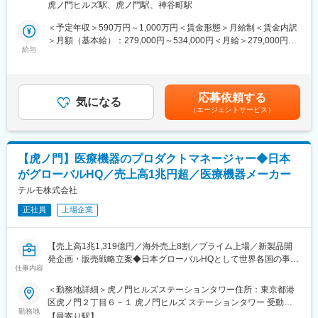
所（リモートワーク含む）
・海外学会への参加など、海外出張は年1回程度となります。
虎ノ門ヒルズ駅、虎ノ門駅、神谷町駅
・最低週1回のノー残業デーの設定など、日々の就業時間の管理を
■業務概要
＜予定年収＞590万円～1,000万円＜賃金形態＞月給制＜賃金内訳
徹底。メリハリのある職場環境づくりを推進。
・日本、アジアのITインフラ環境の整備を担当
＞月額（基本給）：279,000円～534,000円＜月給＞279,000円～
・様々な非常事態を想定し、業務継続可能なIT環境の整備・維持
給与
534,000円＜昇給有無＞有＜残業手当＞有＜給与補足＞※年収は経
■会社について
・業務システムのクラウド化を推進するためのITインフラ基盤の
験・能力等を考慮し、同社規定により決定■賞与あり（年2回）■
売上高1兆1,319億円（2026年3月）、グローバル売上比率77％、
整備
昇給・昇格あり（年1回）■職位：一般職賃金はあくまでも目安の
世界160の国と地域に展開するグローバル総合医療機器メーカー
・グローバルIT戦略の実行
金額であり、選考を通じて上下する可能性があります。月給(月額)
へと成長しました。2022年度からの5か年成長戦略「GS26」で
応募依頼する
（対象範囲）
気になる
は固定手当を含めた表記です。
は、「デバイスからソリューションへ」という中長期ビジョンを
（エージェントサービス）
・サーバ導入、管理
掲げ、医療課題への革新的かつ包括的なソリューションを提供す
・ネットワークの管理、改善
ることで、社会価値の創造に貢献し企業価値の最大化を目指しま
・クライアントの管理
す。
・M365のグローバルテナント管理
【虎ノ門】医療機器のプロダクトマネージャー◆日本
変更の範囲：会社の定める業務
がグローバルHQ／売上高1兆円超／医療機器メーカー
■仕事の魅力
・企画から導入、運用管理まで担当できます
テルモ株式会社
・新しい働き方をIT面で支えるために、様々なチャレンジが可能
正社員
上場企業
です
・海外のメンバーと協業して仕事を行うため、広範囲で活躍が可
能です
【売上高1兆1,319億円／海外売上8割／プライム上場／新製品開
・AI等を活用した社内デジタル化推進活動に参加可能です
発企画・販売戦略立案◆日本グローバルHQとして世界各国の事業
仕事内容
責任を担う◆成長中の医療機器メーカー】
■長期就業しやすい環境
■業務内容：
＜勤務地詳細＞虎ノ門ヒルズステーションタワー住所：東京都港
・フレックス制：11:00～14:00がコアタイム
・新製品開発の企画、新製品プロジェクトにおける部門横断的な
区虎ノ門２丁目６－１ 虎ノ門ヒルズ ステーションタワー 受動喫
・在宅勤務制度 ：本部署は週３～４回程在宅勤務されておりま
チームの統括、販売戦略の立案、製品トレーニングの実施
勤務地
煙対策：敷地内喫煙可能場所あり変更の範囲：会社の定める事業
す。
【最寄り駅】