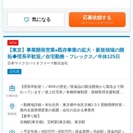
しての安定基盤を強みに、次世代ニーズに応える最先端の技術を
手当＞有＜給与補足＞ご経験等により変動あり、当社既定により
■業務詳細
取り入れながら、ニコンのコア技術である光学技術および画像解
決定。季節賞与年2回（非管理職のみ）、業績賞与年1回、昇給年
・経営企画本部が運営するプロジェクトにおける、リソース確
析技術、精密機器製造の経験を活かし、Lonzaの細胞生産技術の
1回。賃金はあくまでも目安の金額であり、選考を通じて上下する
応募依頼する
保・人員管理・外注先や資材調達の管理
気になる
ノウハウを組み合わせ、将来的にさらなる高品質の細胞を提供し
可能性があります。月給(月額)は固定手当を含めた表記です。
（エージェントサービス）
・プロジェクトの進捗報告や課題解決のための情報収集、関係部
ます。既に複数の受託案件に取り組んでいる他、今後も受託件
門との調整
数・製造量共に大幅な増加を見込んでおり、拡大フェーズにあり
・社内横断的な連携業務および社外パートナーとの連携窓口業務
ますが、より一層、日本に信頼性の高い再生医療用細胞受託開
・各種会議体の運営補佐や議事録作成、会議資料の準備
発・製造のインフラを構築し、世界最高レベルの再生医療用細
NEW
・経営層や社外向けの提案資料・報告資料の作成（ワード・エク
胞、遺伝子治療用細胞を日本のお客様に提供することが当社最大
【東京】事業開発営業※既存事業の拡大・新規領域の開
セル・パワーポイント等を活用）
のミッションです。
・部門内外の情報共有や意思決定プロセスの支援
拓◆理系卒歓迎／在宅勤務・フレックス／年休125日
変更の範囲：会社の定める業務
日本マイクロバイオファーマ株式会社
■扱うサービス
正社員
ジェネリック医薬品・新薬・長期収載品など多岐にわたる医薬品
事業に携わります。
【理系卒歓迎！／80年の歴史／医薬品の製法開発から製造まで関
■組織構成
わっています／借上社宅有／各種研修制度・資格取得支援制度有
経営企画本部オペレーション管理部は7名体制（シニアクラス1
仕事内容
／健康経営優良法人に認定／オフィスは東京駅徒歩10分圏内】
名、PJマネージャー、製造管理スペシャリスト2名、新規採用2名
■当社は微生物を応用したCDMO（医薬品や有用物質のプロセス開
含む）。
＜勤務地詳細＞本社住所：東京都中央区京橋1-3-1 受動喫煙対策：
発・製造受託）事業を展開しています。今回は、現行製品の維
屋内全面禁煙変更の範囲：会社の定める事業所
持・拡大、バイオ領域製品（タンパク、プラスミド、ウィスルベ
勤務地
■業務の魅力
【最寄り駅】
クター等）の立上げにおける事業開発業務を担当いただきます。
経営の中枢に近い立場でプロジェクト推進や戦略立案に関与し、
京橋駅(東京都)、宝町駅(東京都)、東京駅
コミュニケーション力・推進力を活かして会社全体に影響を与え
◆職務内容
る経験が積めます。
＜予定年収＞400万円～600万円＜賃金形態＞月給制＜賃金内訳＞