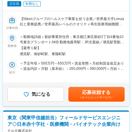
細胞受託生産に関する戦略的業務提携契約を締結。
正社員
転勤なし
ニコンが有する光学/画像解析技術と精密機器製造の実績と、
Lonza社の細胞生産技術のノウハウを活かした事業を展開してい
ます。
【Nikonグループのヘルスケア事業を担う企業／世界最大手Lonza
Lonza社がもつネットワークも活かせるため、双方の技術移管、
社と業務提携／世界最高レベルのクオリティ再生医療用細胞開
全世界への製品供給が可能な体制になっています。
仕事内容
発・生産を展開】
＜勤務地詳細＞新砂事業所住所：東京都江東区新砂2丁目4番地10
変更の範囲：会社の定める業務
【はじめに】
号東京グランポートAKB 勤務地最寄駅：JR京葉線／潮見駅受動喫
ニコングループの成長ドライバーの一つである再生医療・遺伝子
勤務地
煙対策：屋内全面禁煙変更の範囲：会社の定める事業所
【最寄り駅】
治療向けの細胞受託生産事業にて、品質試験担当を募集します。
潮見駅、南砂町駅、東陽町駅
製造された製品が有効性を発揮するために必要な要求特性を満た
しているかの試験を実施します。
＜予定年収＞500万円～650万円＜賃金形態＞月給制賃金改定あり
＜賃金内訳＞月額（基本給）：265,000円～390,000円＜月給＞
【業務詳細】
給与
265,000円～390,000円＜昇給有無＞有＜残業手当＞有＜給与補足
■フローサイトメトリー、qPCR等のバイオアッセイ
＞※経験・能力・現給与等を考慮の上、適宜決定致します。■賞
■品質試験用細胞の培養
与：年2回（6月、12月）■昇給：有■時間外手当：別途支給（管理
職の場合は対象外）賃金はあくまでも目安の金額であり、選考を
応募依頼する
【働き方】
気になる
通じて上下する可能性があります。月給(月額)は固定手当を含めた
（エージェントサービス）
勤務地への出社が基本となります。業務に慣れていただいた後は
表記です。
フレックス勤務も可能です。残業時間は月5～15時間程度です。
【組織構成】
東京（関東甲信越担当）フィールドサービスエンジニ
配属先の部署は3つのグループに分かれており、30名程度の組織
ア◇日本赤十字社・医療機関・バイオテック企業向け
です。風通しが良く質問もしやすい環境です。
テルモ株式会社