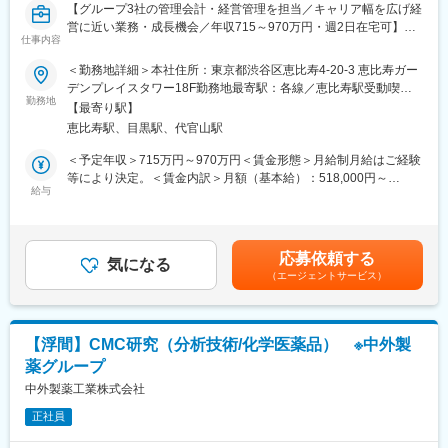
【グループ3社の管理会計・経営管理を担当／キャリア幅を広げ経
■資格手当について（高度専門職務給）
営に近い業務・成長機会／年収715～970万円・週2日在宅可】
申請・承認後に適用される資格手当です。
仕事内容
対象資格：
■業務概要
弁護士（国内）・弁護士（海外）・公認会計士・税理士・一級建
＜勤務地詳細＞本社住所：東京都渋谷区恵比寿4-20-3 恵比寿ガー
当社グループの管理会計・経営管理を担うポジションとして、親
築士
デンプレイスタワー18F勤務地最寄駅：各線／恵比寿駅受動喫煙
会社アンドファーマへ出向し、グループ会社3社の業績管理や財務
勤務地
支給額：
対策：屋内全面禁煙変更の範囲：会社の定める事業所（リモート
【最寄り駅】
分析、経営層・金融機関との連携、中期経営計画の策定業務など
一般職～主任職：月額 10万円
ワーク含む）
恵比寿駅、目黒駅、代官山駅
に携わっていただきます！
上級職：月額 15万円
コンサルティング会社から引き継いだ業務基盤を自社で内製化
※弁護士費用は会社が全負担しております。
＜予定年収＞715万円～970万円＜賃金形態＞月給制月給はご経験
し、グループ全体の経営戦略に関与しながら、多様な関係者と連
等により決定。＜賃金内訳＞月額（基本給）：518,000円～
携し、会社の成長を支えるポジションです。
給与
■当社について：
702,000円＜月給＞518,000円～702,000円＜昇給有無＞有＜残業
現千円札にも描かれている「北里柴三郎」が発起人となり、1921
手当＞有＜給与補足＞ご経験等により変動あり、当社既定により
■業務詳細
年に創業され、100年以上医療に貢献をしてきた当社。国産初の
決定。業績賞与：年1回、昇給：年1回。賃金はあくまでも目安の
・グループ各社のP&L／BS／CFデータの集計・分析
体温計製造からスタートし、今では5万点以上の製品を160以上の
金額であり、選考を通じて上下する可能性があります。月給(月額)
応募依頼する
・月次・四半期業績レポートの作成、経営層への報告
気になる
国と地域に展開している総合医療機器メーカーです。「医療を通
は固定手当を含めた表記です。
（エージェントサービス）
・資金繰りデータ整理やグループ内貸付・返済管理業務
じて社会に貢献するという」企業理念のもと、次の100年に向け
・銀行や金融機関向け資料の作成、対応
て成長を続けています。
・予算策定及び予実差異分析、改善提案の実施
売上高1兆1,319億円(2026年3月）、グローバル売上比率77％、世
・グループ各社や関係部門との連携・調整
界160の国と地域に展開するグローバル総合医療機器メーカーへ
【浮間】CMC研究（分析技術/化学医薬品） ※中外製
・中期経営計画の策定、戦略立案サポート
と成長しました。
薬グループ
■組織構成
中外製薬工業株式会社
変更の範囲：会社の定める業務
財務部長または課長へのレポートラインで、グループ横断での業
正社員
務を担当します。