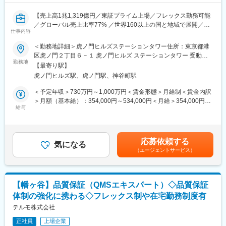
・Roche社を始め、国内外の会社と連携するグローバル開発に携
・中途入社8割を超え、風通しがよく意見もいいやすい風土です。
われます。
外資企業と内資企業の良いところがあわさっており、福利厚生も
【売上高1兆1,319億円／東証プライム上場／フレックス勤務可能
・独自性の高い医薬品を適切に評価し、恒常的に品質を担保する
充実しています
／グローバル売上比率77% ／世界160以上の国と地域で展開／業
ために、試験法開発・品質管理の分野から貢献できます。
仕事内容
績好調◎】
・国内外の新薬申請に従事し、薬事申請、査察対応など、当局と
変更の範囲：会社の定める業務
＜勤務地詳細＞虎ノ門ヒルズステーションタワー住所：東京都港
のやりとりにて活躍できます。
■業務内容：
区虎ノ門２丁目６－１ 虎ノ門ヒルズ ステーションタワー 受動喫
・業務プロセスの統合・簡略化・刷新など、常によりよいプロセ
・個別テーマ監査および国内外グループ子会社の拠点監査（毎
勤務地
煙対策：敷地内喫煙可能場所あり変更の範囲：会社の定める事業
スを志向し、変化を起こすことが推奨されています。
【最寄り駅】
年、海外拠点監査あり）の立案、実施、改善計画の策定、報告を
所
・入社後は、会社・仕事にいち早く慣れるために、一定期間は先
虎ノ門ヒルズ駅、虎ノ門駅、神谷町駅
専門的見地から実施する
輩社員がメンターとして伴走します。また、社内制度の説明、専
・部門内での監査品質改善活動（FY26外部評価予定）
＜予定年収＞730万円～1,000万円＜賃金形態＞月給制＜賃金内訳
門業務の理論および実地教育も充実しています。
・海外の内部監査人と連携しながら、現地監査結果の共有と指導
＞月額（基本給）：354,000円～534,000円＜月給＞354,000円～
・社内の内部統制関連部門とも連携しながら、社内ガバナンス強
給与
534,000円＜昇給有無＞有＜残業手当＞有＜給与補足＞※上記年収
■働き方：リモートワーク：相談可
化に寄与
はあくまでも目安の金額であり、選考を通じて経験、能力等を考
・社内での内部監査研修の企画、実施
慮し同社規定により決定します。■賞与あり（年2回）■昇給・昇
■当社の魅力：
格あり（年1回）■職位：一般職～主任職賃金はあくまでも目安の
世界水準のバイオ技術・高薬理活性の封じ込め技術を持つ「中外
応募依頼する
■お任せする仕事内容：
気になる
金額であり、選考を通じて上下する可能性があります。月給(月額)
製薬グループ」の中で、グループの生産機能を担っている企業が
（エージェントサービス）
・内部監査人として、内部監査の実施（監査チームのリーダー、
は固定手当を含めた表記です。
同社です。がん治療や非常に開発が難しい抗体薬の分野で国内で
またはメンバーとして参加）
高いシェアをもっており、（抗体医薬品国内売上シェア約35%、
・海外の現地監査人と現地監査内容の共有を受けての指導および
がん領域売上シェア22%）、非常に技術力の高い点も魅力です。
経営への代理報告
社員は皆患者さんの命を救う使命感をもち就業しています。
【幡ヶ谷】品質保証（QMSエキスパート）◇品質保証
・部門内で担当割された内部監査の品質改善活動
体制の強化に携わる◇フレックス制や在宅勤務制度有
変更の範囲：会社の定める業務
■募集背景：
テルモ株式会社
テルモグループは、グローバルでビジネスを成長・発展中です。
正社員
上場企業
グローバルでのガバナンス強化に向け、内部監査の体制強化を進