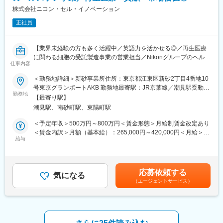
盤を活用しています。
株式会社ニコン・セル・イノベーション
正社員
【やりがい】
成長産業である再生医療業界の最前線において、国内外のお客様
のニーズを汲み取りながら、事業推進に最適なアーキテクチャ構
【業界未経験の方も多く活躍中／英語力を活かせる◎／再生医療
築・コンポーネント定義を進めていただくITアーキテクトとして
に関わる細胞の受託製造事業の営業担当／Nikonグループのヘルス
のご経験は、ビジネスを通じた社会貢献への直接的な関与だけで
仕事内容
ケア事業／世界最大手Lonza社と業務提携】
なく、アプリケーションからインフラまでの製造業での事業活動
＜勤務地詳細＞新砂事業所住所：東京都江東区新砂2丁目4番地10
におけるITの体系的理解を深め、IT技術者としてのキャリアの幅が
【はじめに】
号東京グランポートAKB 勤務地最寄駅：JR京葉線／潮見駅受動喫
広がるポジションです。
今回は、再生医療・遺伝子治療向けの細胞受託生産事業の事業拡
勤務地
煙対策：屋内全面禁煙変更の範囲：会社の定める事業所
【最寄り駅】
大に合わせ、製薬メーカーやバイオベンチャー等からの引き合い
【キャリアパス】
潮見駅、南砂町駅、東陽町駅
に対する営業を担当していただきます。また、契約締結後のプロ
ご入社後は、早期に当社の事業・製造プロセス・IT環境を理解い
ジェクトに対する顧客対応、社内各種調整業務も担って頂きま
＜予定年収＞500万円～800万円＜賃金形態＞月給制賃金改定あり
ただくため、社内外（海外顧客を含む）のミーティングに主体的
す。
＜賃金内訳＞月額（基本給）：265,000円～420,000円＜月給＞
に参加いただきます。そして、徐々にIT関連プロジェクトにプレ
給与
265,000円～420,000円＜昇給有無＞有＜残業手当＞有＜給与補足
イヤー兼リード人材として参画いただき、現状課題の改善や今後
【業務内容】
＞※経験・能力・現給与等を考慮の上、適宜決定致します。■賞
のあるべき姿の検討を推進していただきます。1～2年後には、事
■営業業務・管理（既存顧客・新規顧客・提携先）
与：年2回（6月・12月）■昇給：有賃金はあくまでも目安の金額
業全体を俯瞰したITアーキテクチャおよび主要コンポーネントを
■プロジェクト案件の各種契約締結に関する窓口対応
であり、選考を通じて上下する可能性があります。月給(月額)は固
主担当としてリードしていただくことを期待しています。その先
応募依頼する
■社内各部門との調整
気になる
定手当を含めた表記です。
は、志向や適性に応じて、IT戦略を牽引するマネジメントポジシ
（エージェントサービス）
■顧客との調整（主要事項のエスカレーション）
ョンへとキャリアを広げていただくことも可能です。
■進行中プロジェクトのサポート
変更の範囲：会社の定める業務
【教育体制】
入社後は、新入社員説明やGMP教育（※）、OJT研修など、教育体