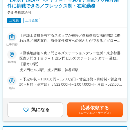
ど）
■想定されるキャリアパス
※ご経験やスキルに応じて、業務内容は柔軟に検討いたします。
件に挑戦できる／フレックス制・在宅勤務
購買分野の専門性を高め、将来的に全社調達戦略のリーダーや部
門横断プロジェクトへの参画などキャリアアップが可能。
テルモ株式会社
■募集背景：
正社員
上場企業
社内ローテーション等に伴う欠員の補充、グローバル化にむけた
■企業の特徴/魅力
本社財務機能の強化
当社はジェネリック医薬品・新薬の両輪で事業拡大中。新体制の
下、安定供給と価値ある製品創出を通じて医療と社会に貢献して
【弁護士資格を有するスタッフが在籍／多種多様な法的問題に携
■組織に関して：
います。
われる／国内案件、海外案件双方への関わりができる／グローバ
財務室は資金管理(単体及び子会社)、為替リスク管理が主な業務内
仕事内容
ル売上比率77%／売上高1兆1,319億円／（2026年3月）／ 自由闊
容となり、チームに分かれて担当しています。主任以下約10名で
変更の範囲：会社の定める業務
達な議論、風通し良好な社風／働き方◎／フレックス制や在宅勤
構成されておりますが、キャリア採用が半数以上を占めておりプ
＜勤務地詳細＞虎ノ門ヒルズステーションタワー住所：東京都港
務制度あり】
ロパー・中途の垣根のない組織です。
区虎ノ門２丁目６－１ 虎ノ門ヒルズ ステーションタワー 受動喫
勤務地
煙対策：敷地内喫煙可能場所あり変更の範囲：会社の定める事業
【最寄り駅】
■業務概要：
■働き方
所
虎ノ門ヒルズ駅、虎ノ門駅、神谷町駅
・企業買収、資本出資など国内外の各種投資や提携案件支援
・在宅頻度の実態：週1回～2 回
・製品供給契約、代理店契約、業務委託契約などの契約審査を中
・フレックス頻度：各自活用中/柔軟に対応
＜予定年収＞1,200万円～1,700万円＜賃金形態＞月給制＜賃金内
心とする契約リスク管理
出張：担当業務によりますが、年に１～２回程度の出張が発生す
訳＞月額（基本給）：522,000円～1,007,000円＜月給＞522,000
・国内における訴訟の追行、裁判外紛争への対応
給与
る可能性があります。
円～1,007,000円＜昇給有無＞有＜残業手当＞有＜給与補足＞※年
・グループ内の訴訟・紛争のモニタリング
休日出勤：休日出勤は基本的にはありません。必要に応じて各拠
収は経験・能力等を考慮し、同社規定により決定■賞与あり（年2
・独禁法、個人情報保護法、金商法などの法律問題に関するアド
点をつなぐグローバル会議がある際は、夜間のWeb会議が発生す
回）■昇給・昇格あり（年1回）■職位：専門管理職賃金はあくま
バイス
る可能性がありますが、フレックス等で勤務開始時間を調整する
でも目安の金額であり、選考を通じて上下する可能性がありま
応募依頼する
気になる
ことも可能です。
す。月給(月額)は固定手当を含めた表記です。
（エージェントサービス）
■お任せする仕事：
多様な案件につき、配点された案件を、独力で取り扱うことを基
■当社について：
本としつつ、法務室又は直属の上司の指導、助言、確認を随時得
売上高1兆361億円（2025年3月）、グローバル売上比率80％、世
ながら検討し、法務の観点から、損失の最小化と利益の最大化の