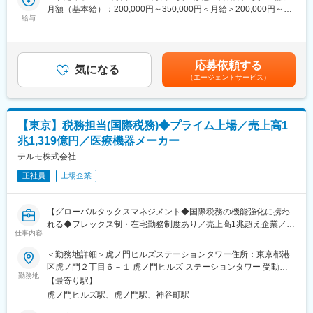
・既存事業の担当者として顧客と現場（工場や研究開発部）の調
月額（基本給）：200,000円～350,000円＜月給＞200,000円～
整役／営業担当をお任せいたします
給与
■教育体制
350,000円＜昇給有無＞有＜残業手当＞有＜給与補足＞予定年収
・新規事業として立上げ中のバイオ領域において事業開発を推進
OJT中心に、経営企画本部の業務プロセスや医薬品事業の知識も
はあくまでも目安の金額であり、選考を通じて上下する可能性が
いただきます
段階的に習得可能です。
あります。■賞与：年2回■昇給：年1回賃金はあくまでも目安の金
◆職務詳細（一例）
額であり、選考を通じて上下する可能性があります。月給(月額)は
応募依頼する
・顧客との取引条件交渉や契約書作成
気になる
■就業環境
固定手当を含めた表記です。
（エージェントサービス）
・製造、出荷、開発等のスケジュール調整
フレックスタイムや週2日の在宅勤務も可能、残業も平均10～20
・バイオ領域を中心に展示会や学会等に参加し、潜在顧客へ当社
時間／月と働きやすい環境です。
サービスを紹介
※将来的には研究開発等へのキャリアチェンジも可能です。
■想定されるキャリアパス
【東京】税務担当(国際税務)◆プライム上場／売上高1
経験を積むことでプロジェクトリーダーや経営企画の上位職を目
兆1,319億円／医療機器メーカー
■組織構成
指せます。
営業・事業開発部は、8名の社員が在籍しています（うち、4名は
テルモ株式会社
研究開発職出身）。
■企業の特徴/魅力
正社員
上場企業
医薬品の開発・製造・情報提供を通じて社会貢献し、新体制のも
■働き方
とで革新的な価値創出を推進しています。
◇出張：月1回程度あり（当社各工場への出張、顧客先訪問や展示
【グローバルタックスマネジメント◆国際税務の機能強化に携わ
会への参加、等）
変更の範囲：会社の定める業務
れる◆フレックス制・在宅勤務制度あり／売上高1兆超え企業／プ
◇フレックス制度
仕事内容
ライム上場】
◇在宅勤務制度：あり
国内税務の担当として以下の業務内容をお任せします。
＜勤務地詳細＞虎ノ門ヒルズステーションタワー住所：東京都港
区虎ノ門２丁目６－１ 虎ノ門ヒルズ ステーションタワー 受動喫
■当社の特徴
■募集背景：
勤務地
煙対策：敷地内喫煙可能場所あり変更の範囲：会社の定める事業
◇自社事業場での就業のため、裁量権を持ち、幅広い業務を遂行
【最寄り駅】
積極的な海外展開と買収により、海外売上7割、海外の事業本部も
所（リモートワーク含む）
することが可能です。また、風通しが良く現場の要望を吸い上げ
虎ノ門ヒルズ駅、虎ノ門駅、神谷町駅
拡大する状況の中本社税務機能の国内外の対応力の一層の強化を
る環境が整っています。
進める。また、BEPS2.0の導入により、国際税務の機能強化を目