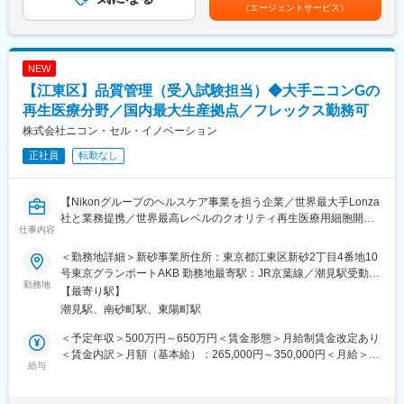
選考を通じて上下する可能性があります。月給(月額)は固定手当を
（エージェントサービス）
■ITセキュリティに関する業務一般
含めた表記です。
■会社について
【同社について】
売上高1兆1,319億円（2026年3月）、グローバル売上比率77％、
再生医療向け細胞受諾生産を行う会社として、親会社のニコンか
世界160の国と地域に展開するグローバル総合医療機器メーカー
NEW
ら100％出資によって2015年に設立し、細胞培養世界最大手の
へと成長しました。
【江東区】品質管理（受入試験担当）◆大手ニコンGの
Lonza社と提携し当事業を手掛けています。ニコン出資子会社と
しての安定基盤を強みに、次世代ニーズに応える最先端の技術を
再生医療分野／国内最大生産拠点／フレックス勤務可
変更の範囲：会社の定める業務
取り入れながら、ニコンのコア技術である光学技術および画像解
株式会社ニコン・セル・イノベーション
析技術、精密機器製造の経験を活かし、Lonzaの細胞生産技術の
正社員
転勤なし
ノウハウを組み合わせ、将来的にさらなる高品質の細胞を提供し
ます。日本に信頼性の高い再生医療用細胞受託開発・製造のイン
フラを構築し、世界最高レベルの再生医療用細胞、遺伝子治療用
【Nikonグループのヘルスケア事業を担う企業／世界最大手Lonza
細胞を日本のお客様に提供することが当社最大のミッションで
社と業務提携／世界最高レベルのクオリティ再生医療用細胞開
す。
仕事内容
発・生産を展開】
変更の範囲：会社の定める業務
＜勤務地詳細＞新砂事業所住所：東京都江東区新砂2丁目4番地10
【はじめに】
号東京グランポートAKB 勤務地最寄駅：JR京葉線／潮見駅受動喫
ニコングループの成長ドライバーの一つである再生医療・遺伝子
勤務地
煙対策：屋内全面禁煙変更の範囲：会社の定める事業所
【最寄り駅】
治療向けの細胞受託生産事業にて、再生医療等製品の製造用原料
潮見駅、南砂町駅、東陽町駅
の受入試験全般（適性に応じて、管理業務を含む）をお任せいた
します。
＜予定年収＞500万円～650万円＜賃金形態＞月給制賃金改定あり
＜賃金内訳＞月額（基本給）：265,000円～350,000円＜月給＞
【業務詳細】
給与
265,000円～350,000円＜昇給有無＞有＜残業手当＞有＜給与補足
■原料資材の目視検査
＞※経験・能力・現給与等を考慮の上、適宜決定致します。■賞
■理化学試験（pH、浸透圧等）
与：年2回（6月、12月）■昇給：有■時間外手当：別途支給（管理