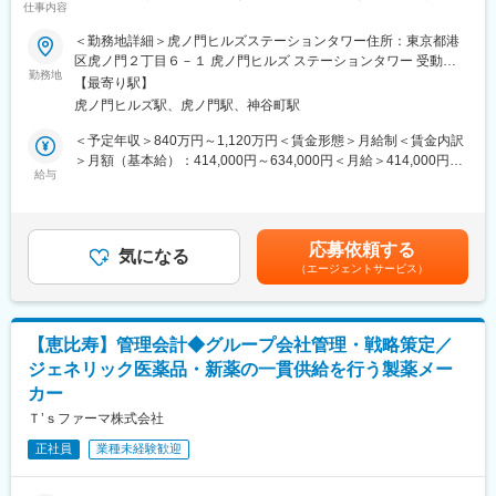
アフターサービス、請求処理、入金確認などの基本業務を補助し
仕事内容
／フレックス制や在宅勤務制度あり】
ます。
■業務概要：
＜勤務地詳細＞虎ノ門ヒルズステーションタワー住所：東京都港
＜展示会およびプロモーション活動＞
・企業買収、資本出資など国内外の各種投資や提携案件支援
区虎ノ門２丁目６－１ 虎ノ門ヒルズ ステーションタワー 受動喫
業界展示会、学会、顧客体験イベントなどの現場プロモーション
・製品供給契約、代理店契約、業務委託契約などの契約審査を中
勤務地
煙対策：敷地内喫煙可能場所あり変更の範囲：会社の定める事業
活動に参加します。
【最寄り駅】
心とする契約リスク管理
所（リモートワーク含む）
地域の市場活動、診療所・健康サロン・美容サロンとの共同プロ
虎ノ門ヒルズ駅、虎ノ門駅、神谷町駅
・国内における訴訟の追行、裁判外紛争への対応
モーションを実施します。
・グループ内の訴訟・紛争のモニタリング
＜予定年収＞840万円～1,120万円＜賃金形態＞月給制＜賃金内訳
・独禁法、個人情報保護法、金商法などの法律問題に関するアド
＞月額（基本給）：414,000円～634,000円＜月給＞414,000円～
■キャリアパス：
バイス
給与
634,000円＜昇給有無＞有＜残業手当＞有＜給与補足＞※年収は経
◇昇進パス：スタッフ→シニアスタッフ→エリアマネージャー→
■本部署の魅力：
験・能力等を考慮し、同社規定により決定■賞与あり（年2回）■
営業部長／事業部長
・様々なタイプの事業案件、法的課題、ビジネス課題に係る事が
昇給・昇格あり（年1回）■職位：主任職賃金はあくまでも目安の
◇海外キャリア：中国・東南アジア市場を担当する場合、展示会
できます。
金額であり、選考を通じて上下する可能性があります。月給(月額)
参加や現地出張の可能性あり
応募依頼する
また、案件も事業部や事業領域ごとに分けることなく、様々な案
気になる
は固定手当を含めた表記です。
（エージェントサービス）
件に携わる事が可能。海外買収を含む事業提携においては、ダイ
ナミックな動きを肌で感じ、時には関係部門をリードして会社全
体を動かし、会社の成長に貢献していることを実感できる。
■本部署の社風：
【恵比寿】管理会計◆グループ会社管理・戦略策定／
・中途社員が半分以上入社していることもあり、様々なバックグ
ジェネリック医薬品・新薬の一貫供給を行う製薬メー
ラウンドの方が活躍できます。
カー
・過去のやり方に囚われず多様性を尊重する組織です。
■長期就業しやすい環境
Ｔ’ｓファーマ株式会社
・フレックス制：11:00～14:00がコアタイム
正社員
業種未経験歓迎
・在宅勤務制度 ：本部署は週2~3回ほど利用されております。
・最低週1回のノー残業デーの設定など、日々の就業時間の管理を
徹底。メリハリのある職場環境づくりを推進。