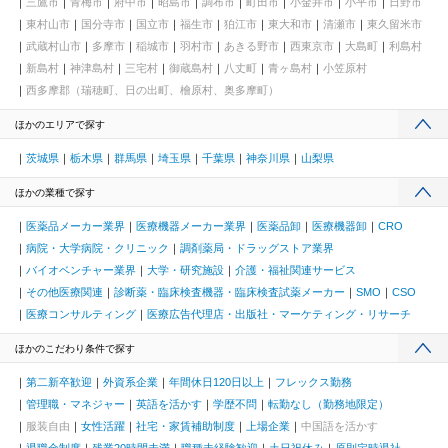
三鷹市
青梅市
府中市
昭島市
調布市
町田市
小金井市
小平市
日野市
東村山市
国分寺市
国立市
福生市
狛江市
東大和市
清瀬市
東久留米市
武蔵村山市
多摩市
稲城市
羽村市
あきる野市
西東京市
大島町
利島村
新島村
神津島村
三宅村
御蔵島村
八丈町
青ヶ島村
小笠原村
西多摩郡（瑞穂町、日の出町、檜原村、奥多摩町）
ほかのエリアで探す
茨城県
栃木県
群馬県
埼玉県
千葉県
神奈川県
山梨県
ほかの業種で探す
医薬品メーカー業界
医療機器メーカー業界
医薬品卸
医療機器卸
CRO
病院・大学病院・クリニック
調剤薬局・ドラッグストア業界
バイオベンチャー業界
大学・研究施設
介護・福祉関連サービス
その他医療関連
診断薬・臨床検査機器・臨床検査試薬メーカー
SMO
CSO
医療コンサルティング
医療広告代理店・出版社・マーケティング・リサーチ
ほかのこだわり条件で探す
第二新卒歓迎
外資系企業
年間休日120日以上
フレックス勤務
管理職・マネジャー
英語を活かす
学歴不問
転勤なし（勤務地限定）
服装自由
女性活躍
社宅・家賃補助制度
上場企業
中国語を活かす