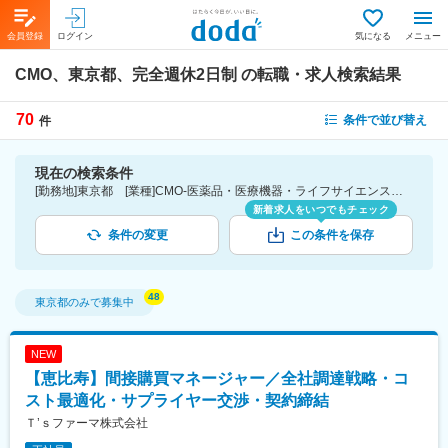
会員登録
ログイン
気になる
メニュー
CMO、東京都、完全週休2日制
の転職・求人検索結果
70
条件で並び替え
件
現在の検索条件
[勤務地]東京都 [業種]CMO-医薬品・医療機器・ライフサイエンス・医療系サービス [こだわり条件ピックアップ]完全週休2日制 [詳細条件](休日・働き方)完全週休2日制
新着求人をいつでもチェック
条件の変更
この条件を保存
東京都
のみで募集中
NEW
【恵比寿】間接購買マネージャー／全社調達戦略・コ
スト最適化・サプライヤー交渉・契約締結
Ｔ’ｓファーマ株式会社