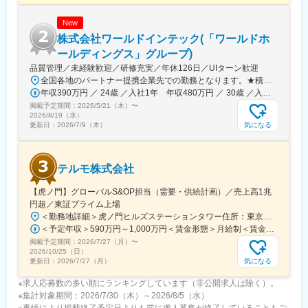
変更の範囲：会社の定める業務
New
株式会社ワールドインテック(「ワールドホ
ールディングス」グループ)
品質管理／未経験歓迎／研修充実／年休126日／UIターン歓迎
全国各地のパートナー提携企業先での勤務となります。★積極採用中エリア東京・神奈川・千葉・埼玉・大阪・京都・滋賀・兵庫・愛知・三重・福岡※北海道・沖縄県を除く45都府県に多彩なプロジェクトを用意。※勤務地は希望を最大限考慮して決定します。※U・Iターン歓迎！住宅補助あり（月6万7000円まで会社補助）＼NEW！エリア制度導入／全国でスキルを伸ばしたい方も、好きな場所で研究をしたい方も、ご希望をお聞かせください！詳細は選考時にご案内いたします。【配属先企業の一例】中外製薬株式会社中外製薬工業株式会社株式会社明治堺化学工業株式会社日本化薬株式会社日東電工株式会社 豊橋事業所ニプロファーマ株式会社 大舘工場株式会社カネカ株式会社DNPファインケミカル宇都宮株式会社中外医科学研究所東邦チタニウム株式会社高田製薬株式会社株式会社理研ジェネシス株式会社マテリアルゲート三井化学EMS株式会社株式会社エネコート 他
年収390万円 ／ 24歳 ／入社1年 年収480万円 ／ 30歳 ／入社6年
掲載予定期間：
2026/5/21（木）
〜
2026/8/19（水）
気になる
更新日：
2026/7/9（木）
テルモ株式会社
【虎ノ門】グローバルS&OP担当（需要・供給計画）／売上高1兆
円超／東証プライム上場
＜勤務地詳細＞虎ノ門ヒルズステーションタワー住所：東京都港区虎ノ門２丁目６－１ 虎ノ門ヒルズ ステーションタワー 受動喫煙対策：敷地内喫煙可能場所あり変更の範囲：会社の定める事業所
＜予定年収＞590万円～1,000万円＜賃金形態＞月給制＜賃金内訳＞月額（基本給）：279,000円～534,000円＜月給＞279,000円～534,000円＜昇給有無＞有＜残業手当＞有＜給与補足＞※上記年収はあくまでも目安の金額であり、選考を通じて経験、能力等を考慮し同社規定により決定します。■賞与あり（年2回）■昇給・昇格あり（年1回）■職位：一般職～主任職賃金はあくまでも目安の金額であり、選考を通じて上下する可能性があります。月給(月額)は固定手当を含めた表記です。
掲載予定期間：
2026/7/27（月）
〜
2026/10/25（日）
気になる
更新日：
2026/7/27（月）
※求人応募数の多い順にランキングしています（非公開求人は除く）。
※集計対象期間：2026/7/30（木）～2026/8/5（水）