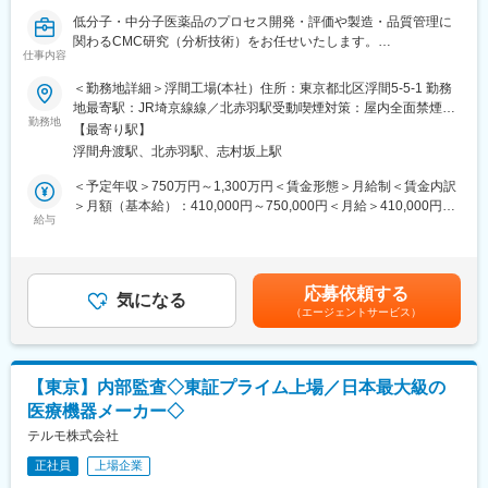
■業務の魅力
低分子・中分子医薬品のプロセス開発・評価や製造・品質管理に
グループ3社の経営管理を通じて、経営層や金融機関と直接協働
関わるCMC研究（分析技術）をお任せいたします。
し、視座を高めながらキャリアの幅を拡大できます。将来はマネ
仕事内容
ジメントやグループ経営戦略へのステップアップも可能です。
■業務詳細：
＜勤務地詳細＞浮間工場(本社）住所：東京都北区浮間5-5-1 勤務
・低分子・中分子医薬品の開発プロセスの決定
地最寄駅：JR埼京線線／北赤羽駅受動喫煙対策：屋内全面禁煙変
■教育体制
∟低分子・中分子医薬品の新薬開発時や製造工程変更時に、原薬
勤務地
更の範囲：会社の定める事業所
OJTを中心に、親会社やグループ会社の業務を幅広く経験しなが
【最寄り駅】
および製剤化製法開発担当者や製造担当者など関係部署と協働
ら、実務を通じて成長できます。
浮間舟渡駅、北赤羽駅、志村坂上駅
し、量産のための製造プロセスを決定します。
・医薬品の品質管理 （原材料試験、理化学試験、微生物試験）に
＜予定年収＞750万円～1,300万円＜賃金形態＞月給制＜賃金内訳
■働く環境
関わる試験法の開発
＞月額（基本給）：410,000円～750,000円＜月給＞410,000円～
フレックスタイム制、週2日まで在宅勤務可、年間休日125日と働
∟いかに早く・正確に・効率的に品質を担保するか、そのための
給与
750,000円＜昇給有無＞有＜残業手当＞有＜給与補足＞※給与詳細
きやすい環境です。
試験方法（純度，定量法等）を開発します。
は経験・能力・前職給与等を踏まえて決定■昇降給：年1回■賞
与：年2回（4月、10月）■年収例：1200万円／管理職（月給66万
■想定されるキャリアパス
■ご入社後の役割及びキャリア：
円+賞与+各種手当）800万円／35歳（月給45万円+賞与+各種手
マネジメントや経営戦略立案など、経営に近いキャリアアップが
応募依頼する
前職までのご経験や実力に応じたキャリアをご用意します。試験
気になる
当）賃金はあくまでも目安の金額であり、選考を通じて上下する
可能です。
（エージェントサービス）
担当者及び試験責任者を担える人財だけでなく，早期にラボのリ
可能性があります。月給(月額)は固定手当を含めた表記です。
ーダーを担える人財や将来のマネジャー候補人財など幅広く募集
■企業の特徴/魅力
します。
・2016年4月1日に日本の武田薬品と世界テバの合弁会社として生
まれた元武田テバファーマ株式会社から、社名変更を行いまし
【東京】内部監査◇東証プライム上場／日本最大級の
■ポジションの魅力：
た。
医療機器メーカー◇
・低分子、中分子、バイオ医薬品開発において、創薬研究部門、
・日本のジェネリック医薬品は、世界で最も成長している市場の
CMC部門、臨床開発部門などの関係機能と共に全バリューチェー
テルモ株式会社
ひとつです。
ンを有する製薬会社ならではのプロジェクトマネジメントに携わ
・医薬品の開発、製造、供給、新薬、ジェネリック、長期収載品
正社員
上場企業
れます。
等の事業推進を行っています。