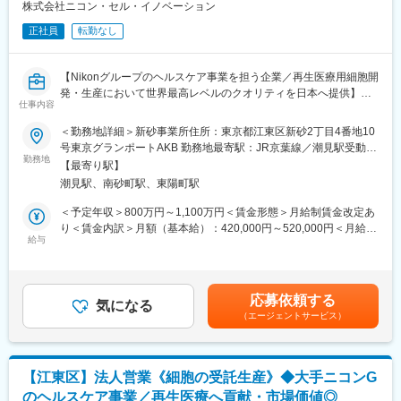
・東京支店は東北、関東甲信越、東海北陸を管轄しています。今
株式会社ニコン・セル・イノベーション
変更の範囲：会社の定める業務
回は関東甲信越エリアを担当いただく想定です。
正社員
転勤なし
・出張頻度は2～3日/月、宿泊を伴う場合もあります。
・残業時間は10～20時間/月、土日出勤は年数回程度です。
【Nikonグループのヘルスケア事業を担う企業／再生医療用細胞開
◇仕事魅力
発・生産において世界最高レベルのクオリティを日本へ提供】
・医療を支える社会貢献性の高い仕事でありながら、最先端技術
仕事内容
の習得や成長市場での経験を通じて、ご自身の市場価値向上も実
【業務概要】
＜勤務地詳細＞新砂事業所住所：東京都江東区新砂2丁目4番地10
現できるポジションです。
再生医療受託製造の拡大に伴い、ビジネス基盤となるシステム設
号東京グランポートAKB 勤務地最寄駅：JR京葉線／潮見駅受動喫
・マネージャーや本部スタッフへのキャリアパスがあり、将来的
計から運用までを統括いただきます。顧客やベンダー等とのコミ
勤務地
煙対策：屋内全面禁煙変更の範囲：会社の定める事業所
に組織運営を担う人材を目指せます。
【最寄り駅】
ュニケーションを通じて、事業推進に必要なITシステム全域での
潮見駅、南砂町駅、東陽町駅
課題・対策を整理し、経営資源の最適化を前提に、アーキテクチ
◇当社について
ャの設計及びアプリケーションやインフラのコンポーネント定義
＜予定年収＞800万円～1,100万円＜賃金形態＞月給制賃金改定あ
1921年創業「医療を通じて社会に貢献する」を企業理念とし、売
を担当いただきます。
り＜賃金内訳＞月額（基本給）：420,000円～520,000円＜月給＞
上高1兆1,319億円／（2026年3月）、グローバル売上比率77％、
給与
420,000円～520,000円＜昇給有無＞有＜残業手当＞有＜給与補足
世界160の国と地域に展開するグローバル総合医療機器メーカー
【業務内容】
＞※経験・能力・現給与等を考慮の上、適宜決定致します。■賞
へと成長しました。2022年度からの5か年成長戦略「GS26」で
■国内外の顧客、ベンダー等との会議・対話
与：年2回（6月・12月）■役職がつく場合には、別途手当が支給
は、「デバイスからソリューションへ」という中長期ビジョンを
■医薬品製造業におけるアプリケーション・インフラのアーキテク
されます。(例：課長職5万)賃金はあくまでも目安の金額であり、
掲げ、医療課題への革新的かつ包括的なソリューションを提供す
応募依頼する
チャ構築・コンポーネント定義
気になる
選考を通じて上下する可能性があります。月給(月額)は固定手当を
ることで、社会価値の創造に貢献し企業価値の最大化を目指しま
（エージェントサービス）
顧客ニーズをふまえ、アプリケーション・インフラ含めたIT全体
含めた表記です。
す
でのあるべき姿と現状とのGapを特定し、社内関係者、アプリケ
ーション及びネットワークベンダーやニコン（※）と連携しなが
変更の範囲：会社の定める業務
ら、最適なアーキテクチャ構築・コンポーネント定義を進めてい
【江東区】法人営業《細胞の受託生産》◆大手ニコンG
ただきます。
のヘルスケア事業／再生医療へ貢献・市場価値◎
※当社はニコングループの一員として、親会社であるニコンのIT基