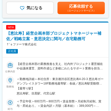
■試験方法の立ち上げ（外部試験機関への委託を含む）
職の場合は対象外）賃金はあくまでも目安の金額であり、選考を
応募依頼する
気になる
通じて上下する可能性があります。月給(月額)は固定手当を含めた
（エージェントサービス）
【働き方】
表記です。
勤務地への出社が基本となります。業務に慣れていただいた後は
フレックス勤務も可能です。残業時間は月平均約20時間程度で
す。
NEW
【恵比寿】経営企画本部プロジェクトマネージャー補
【組織構成】
3つのグループに分かれており、30名程度の組織です。風通しが
佐／戦略立案・意思決定に関与／在宅勤務可
良く質問もしやすい環境です。
Ｔ’ｓファーマ株式会社
正社員
【業務の魅力】
■世界最大手のLonza社との業務提携契約により、グローバルスタ
ンダードの品質及び生産システムが利用可能で、幅広い知識が養
【経営企画本部の業務推進を支え、社内外プロジェクト運営補佐
えます。（日本最大級のGCTP／GMP準拠生産設備）
や会議体運営、資料作成など多岐にわたるサポート業務を担当す
■Nikonグループとして今後より一層注力していくヘルスケア領域
仕事内容
るポジションです】
にて、再生医療事業の更なる拡大に寄与できます。
■再生医療・遺伝子治療向けの細胞受託生産事業で幅広く活躍が可
＜勤務地詳細＞本社住所：東京都渋谷区恵比寿4-20-3 恵比寿ガー
■業務概要
能です。
デンプレイスタワー18F勤務地最寄駅：各線／恵比寿駅受動喫煙
当社の経営企画本部の一員として、社内外の新規プロジェクトや
勤務地
■再生医療における国内最大規模のGMP施設を保有しています。
対策：屋内全面禁煙変更の範囲：会社の定める事業所（リモート
【最寄り駅】
各種会議の運営補佐、関係部門との連携支援、資料作成など、部
ワーク含む）
恵比寿駅、目黒駅、代官山駅
門横断的な業務推進を幅広くサポートしていただきます。部長・
【同社について】
プロジェクトマネージャーの指示のもと、リソース管理や進捗報
再生医療向け細胞受託生産を行う会社として、親会社のニコンか
＜予定年収＞600万円～800万円＜賃金形態＞月給制月給制。賞
告、社外窓口対応なども行い、経営の中枢を担う業務経験を積む
ら100％出資によって2015年に設立し、細胞培養世界最大手の
与・昇給あり。＜賃金内訳＞月額（基本給）：389,000円～
ことができます。
給与
Lonza社と提携し当事業を手掛けています。ニコン出資子会社と
519,000円＜月給＞389,000円～519,000円＜昇給有無＞有＜残業