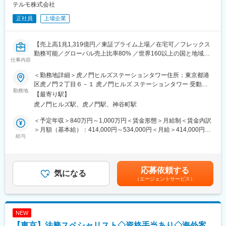
・社内ステークホルダーへのコスト妥当性検証・最適調達サービ
テルモ株式会社
ス提供
正社員
上場企業
・購買プロセスの業務改善、必要時には直接材購買業務のサポー
ト
【売上高1兆1,319億円／東証プライム上場／在宅可／フレックス
■扱うサービス
勤務可能／グローバル売上比率80% ／世界160以上の国と地域で
間接材全般（設備・オフィス用品・IT・業務委託など）
仕事内容
展開／業績好調◎】
■組織構成
＜勤務地詳細＞虎ノ門ヒルズステーションタワー住所：東京都港
■業務内容：
経営企画本部オペレーション管理部に所属、5名のチーム（恵比寿
区虎ノ門２丁目６－１ 虎ノ門ヒルズ ステーションタワー 受動喫
ご経験や適性を鑑みて、以下のいずれかの業務を担当いただきま
勤務地
オフィス勤務）
煙対策：敷地内喫煙可能場所あり変更の範囲：会社の定める事業
【最寄り駅】
す。（将来的にはローテーションの可能性もあります。）
所
虎ノ門ヒルズ駅、虎ノ門駅、神谷町駅
・資金繰り管理、全社財務計画、資金調達の実務支援
■業務の魅力
・金融機関との折衝および窓口業務
全社横断で購買戦略やコスト最適化に携わり、サプライヤー交渉
＜予定年収＞840万円～1,000万円＜賃金形態＞月給制＜賃金内訳
・決算実務のメンバー支援
から契約まで一貫して担当。購買プロフェッショナルとして専門
＞月額（基本給）：414,000円～534,000円＜月給＞414,000円～
（SAPによる仕訳伝票の確認、決算資料の作成・レビュー等）
給与
性と調整力を磨けます。
534,000円＜昇給有無＞有＜残業手当＞有＜給与補足＞※上記年収
・子会社の財務管理支援
はあくまでも目安の金額であり、選考を通じて経験、能力等を考
（CF分析モニタリング、ローン等の実施)
■教育体制
慮し同社規定により決定します。■賞与あり（年2回）■昇給・昇
・為替リスクヘッジの施策立案および実行支援
OJTや制度研修により、医薬品業界未経験でもキャッチアップ可
格あり（年1回）■職位：主任職賃金はあくまでも目安の金額であ
応募依頼する
・財務業務の効率化、改善の立案と推進
気になる
能です。
り、選考を通じて上下する可能性があります。月給(月額)は固定手
（エージェントサービス）
・グローバルプロジェクトの推進
当を含めた表記です。
・メンバーの業務支援およびサポート
■就業環境
フレックスタイム制度・週2日までの在宅勤務可、平均残業20h、
■お任せする仕事内容：
完全週休2日・年間休日125日、福利厚生充実。
NEW
・財務実務の支援（子会社CF分析、本社資金繰り、決算実務な
【東京】法務スペシャリスト◇資格手当あり◇海外案