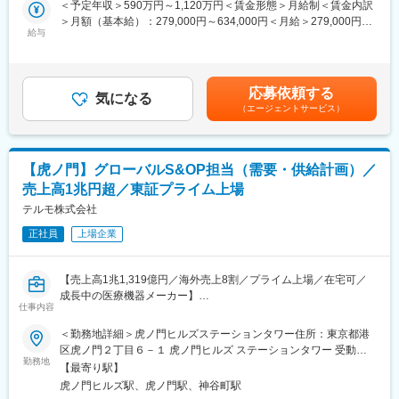
＜予定年収＞590万円～1,120万円＜賃金形態＞月給制＜賃金内訳
◇医薬品の製法開発から製造まで手掛けています。医薬品の有効
指すため募集を開始しました。
＞月額（基本給）：279,000円～634,000円＜月給＞279,000円～
成分である原薬の製法研究段階から製造段階まで幅広く関わるこ
給与
634,000円＜昇給有無＞有＜残業手当＞有＜給与補足＞※年収は経
とができ、患者様が期待する医薬品原薬を継続的に世の中に提供
■業務内容：
験・能力等を考慮し、同社規定により決定■賞与あり（年2回）■
していくことができる点が当社事業の魅力です。
・グローバルタックスマネジメントの企画・実施
昇給・昇格あり（年1回）■職位：一般職～主任職賃金はあくまで
◇自らの仕事が患者様の生活を支えることに繋がります。あらゆ
・連結決算（税務）
も目安の金額であり、選考を通じて上下する可能性があります。
る職種の社員が在籍していますが、目的は同じ「顧客の、そして
応募依頼する
・法人税、消費税等の税務申告
気になる
月給(月額)は固定手当を含めた表記です。
患者様の期待に応えること」です。品質、製造コストなど、あら
（エージェントサービス）
・移転価格
ゆる条件をクリアし、顧客の要求を達成し、患者様に医薬品を届
・税務調査対応
けることに大きなやりがいを感じる事業です。
・税務相談の対応
◇営業活動は国内のみならず、グローバルに展開しており、海外
※上記の業務のうち移転価格税制を中心とした国際税務の業務に関
の顧客にも国内と同様の活動を行っています。
【虎ノ門】グローバルS&OP担当（需要・供給計画）／
与いただく予定です。
売上高1兆円超／東証プライム上場
変更の範囲：会社の定める業務
■期待する役割：
テルモ株式会社
グローバルに成長する日本発の医療機器企業において、事業と経
正社員
上場企業
営に対して、税務の専門性を生かし、支援を行うとともに税負担
の最適化に関与し、企業価値の向上に貢献する。
【売上高1兆1,319億円／海外売上8割／プライム上場／在宅可／
■業務の魅力：
成長中の医療機器メーカー】
・弊社はグローバルに安定的に成長しているため、落ち着いた環
仕事内容
境にて、さまざまな案件（M&A、買収、新事業等）を経験し、ス
■採用背景
＜勤務地詳細＞虎ノ門ヒルズステーションタワー住所：東京都港
キルを高める機会があります
心臓血管カンパニー インターベンショナルシステムズ事業では、
区虎ノ門２丁目６－１ 虎ノ門ヒルズ ステーションタワー 受動喫
・税務部とした独立した組織により、社内プレゼンスを持ち、税
グローバルでの事業拡大に伴い、需要・供給・生産・在庫を一体
勤務地
煙対策：敷地内喫煙可能場所あり変更の範囲：会社の定める事業
務業務を進めています
【最寄り駅】
で捉えたS&OP機能のさらなる強化が求められています。
所
・風通しの良い職場環境にて、実力に合わせ、業務をお任せしま
虎ノ門ヒルズ駅、虎ノ門駅、神谷町駅
特に、海外販売拠点や工場、マーケティング部門等と連携しなが