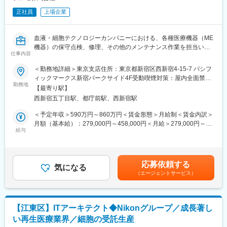
【業務の魅力】
正社員
上場企業
■世界最大手のLonza社との業務提携契約により、グローバルスタ
ンダードの品質及び生産システムが利用可能で、幅広い知識が養
えます。（日本最大級のGCTP／GMP準拠生産設備）
血液・細胞テクノロジーカンパニーにおける、各種医療機器（ME
■Nikonグループとして今後より一層注力していくヘルスケア領域
機器）の保守点検、修理、その他のメンテナンス作業を担当いた
にて、再生医療事業の更なる拡大に寄与できます。
仕事内容
だきます。主に日本赤十字社、医療機関、バイオテック企業等向
■再生医療・遺伝子治療向けの細胞受託生産事業で幅広く活躍が可
けになります。
＜勤務地詳細＞東京支店住所：東京都新宿区西新宿4-15-7 パシフ
能です。
ィックマークス新宿パークサイド4F受動喫煙対策：屋内全面禁煙
■再生医療における国内最大規模のGMP施設を保有しています。
◇仕事内容
勤務地
変更の範囲：会社の定める事業所
【最寄り駅】
・現地および電話、メール等で商品やメンテナンス情報の提供。
【同社について】
西新宿五丁目駅、都庁前駅、西新宿駅
・装置ログの排出及び記録保管及び記録データの解析、故障診断
再生医療向け細胞受託生産を行う会社として、親会社のニコンか
等の実施
＜予定年収＞590万円～860万円＜賃金形態＞月給制＜賃金内訳＞
ら100％出資によって2015年に設立し、細胞培養世界最大手の
・顧客との円滑なコミュニケーションによる、ブランドの向上。
月額（基本給）：279,000円～458,000円＜月給＞279,000円～
Lonza社と提携し当事業を手掛けています。ニコン出資子会社と
・保守サービス業務の活動を通じて得た情報の共有や販売支援な
給与
458,000円＜昇給有無＞有＜残業手当＞有＜給与補足＞※上記年収
しての安定基盤を強みに、次世代ニーズに応える最先端の技術を
どにより、営業担当のサポートを行います。
はあくまでも目安の金額であり、選考を通じて経験、能力等を考
取り入れながら、ニコンのコア技術である光学技術および画像解
・新規保守契約の獲得、その他の有料サービス普及の為の顧客交
慮し同社規定により決定します。■賞与あり（年2回）■昇給・昇
析技術、精密機器製造の経験を活かし、Lonzaの細胞生産技術の
渉
格あり（年1回）■職位：一般職賃金はあくまでも目安の金額であ
ノウハウを組み合わせ、将来的にさらなる高品質の細胞を提供し
応募依頼する
・機器とシステム間の情報通信設定の作業及びその保守。
気になる
り、選考を通じて上下する可能性があります。月給(月額)は固定手
ます。既に複数の受託案件に取り組んでいる他、今後も受託件
（エージェントサービス）
当を含めた表記です。
数・製造量共に大幅な増加を見込んでおり、拡大フェーズにあり
◇組織構成・働き方
ますが、より一層、日本に信頼性の高い再生医療用細胞受託開
・配属先は、血液・細胞テクノロジーカンパニー テルモBCT 営業
発・製造のインフラを構築し、世界最高レベルの再生医療用細
部 テクニカルサービスグループ 東日本エリアの東京支店（新宿）
胞、遺伝子治療用細胞を日本のお客様に提供することが当社最大
【江東区】ITアーキテクト◆Nikonグループ／成長著し
です。
のミッションです。
い再生医療業界／細胞の受託生産
・メンバー約5名で、キャリア入社者も在籍しています。