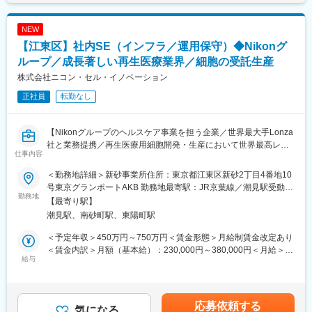
築士
海外拠点と連携し、グローバルオペレーション最適化やS&OP高
支給額：
度化を推進。
一般職～主任職：月額 10万円
NEW
上級職：月額 15万円
【江東区】社内SE（インフラ／運用保守）◆Nikonグ
■業務内容
※弁護士費用は会社が全負担しております。
【Cross-Functional Strategy】
ループ／成長著しい再生医療業界／細胞の受託生産
・全社重要プロジェクトのPMO（計画策定、進捗・課題管理、意
■当社について：
株式会社ニコン・セル・イノベーション
思決定支援）
売上高1兆1,319億円（2026年3月）、グローバル売上比率77％、
正社員
転勤なし
・工場、事業部、本部機能との調整・合意形成
世界160の国と地域に展開するグローバル総合医療機器メーカー
・KPI設計、業務プロセス改善、オペレーション戦略の実行支援
へと成長しました。
・組織風土改革やエンゲージメント向上施策の企画運営
【Nikonグループのヘルスケア事業を担う企業／世界最大手Lonza
変更の範囲：会社の定める業務
社と業務提携／再生医療用細胞開発・生産において世界最高レベ
【Cross-Business Synergy】
仕事内容
ルのクオリティを日本へ提供】
・グローバルSCM／S&OPの推進、需給バランス最適化
・事業横断課題の分析・改善推進
＜勤務地詳細＞新砂事業所住所：東京都江東区新砂2丁目4番地10
【業務内容】
・海外拠点との会議、資料作成、情報共有を通じたプロジェクト
号東京グランポートAKB 勤務地最寄駅：JR京葉線／潮見駅受動喫
今回は、インフラ周りの運用保守を担っていただける方を募集し
勤務地
推進
煙対策：屋内全面禁煙変更の範囲：会社の定める事業所
【最寄り駅】
ます。
・組織変革、人材育成、チェンジマネジメント施策の推進
潮見駅、南砂町駅、東陽町駅
■ネットワーク及びサーバーに関わる保守・管理（ベンダー連携、
＜予定年収＞450万円～750万円＜賃金形態＞月給制賃金改定あり
ニコンIT部門との調整等）
■長期就業しやすい環境
＜賃金内訳＞月額（基本給）：230,000円～380,000円＜月給＞
■導入システムに関わる保守・管理(ベンダー連携、ニコンIT部門
給与
・フレックス制：11:00～14:00がコアタイム
230,000円～380,000円＜昇給有無＞有＜残業手当＞有＜給与補足
との調整等）
・在宅勤務制度 ：本ポジションは週１～２回程利用されておりま
＞※経験・能力・現給与等を考慮の上、適宜決定致します。・賞
■アプリケーション導入プロジェクトの支援及び関連部門との調整
す。
与：年2回（6月、12月）・役職がつく場合には、別途手当が支給
■オフィスPCや共有フォルダに関わる保守、管理、問い合わせ対
・最低週1回のノー残業デーの設定など、日々の就業時間の管理を
されます。(例：課長職5万)賃金はあくまでも目安の金額であり、
応募依頼する
応
気になる
徹底。メリハリのある職場環境づくりを推進。