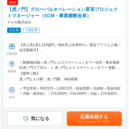
界160の国と地域に展開するグローバル総合医療機器メーカーへ
NEW
ための助言を提供する。
と成長しました。
【虎ノ門】グローバルオペレーション変革プロジェク
■仕事の魅力：
トマネージャー（SCM・事業横断改革）
変更の範囲：会社の定める業務
・法律の知識及び英語力を生かすことができます。
テルモ株式会社
・海外買収を含む事業提携においては、ダイナミックな動きを肌
正社員
上場企業
で感じ、
時には関係部門をリードして会社全体を動かし、会社の成長に貢
献していることを実感できます。
【売上高1兆1,319億円／海外売上比率80％／東証プライム上場／
在宅勤務可】
■本部署の社風：
仕事内容
■採用背景
・中途社員が半分以上入社していることもあり、様々なバックグ
心臓血管カンパニーでは、グローバルでの事業成長と安定供給の
ラウンドの方が活躍できます。
＜勤務地詳細＞虎ノ門ヒルズステーションタワー住所：東京都港
両立に向け、部門・拠点・事業を横断したオペレーション変革を
・過去のやり方に囚われず多様性を尊重する組織です。
区虎ノ門２丁目６－１ 虎ノ門ヒルズ ステーションタワー 受動喫
推進しています。経営直轄プロジェクトやグローバルSCM・
勤務地
煙対策：敷地内喫煙可能場所あり変更の範囲：会社の定める事業
【最寄り駅】
S&OP領域の強化に伴い、課題整理から実行推進まで担うプロジ
■長期就業しやすい環境
所
虎ノ門ヒルズ駅、虎ノ門駅、神谷町駅
ェクト人材を募集します。
・フレックス制：11:00～14:00がコアタイム
・在宅勤務制度 ：本部署は週2~3回ほど利用されております。
＜予定年収＞590万円～1,000万円＜賃金形態＞月給制＜賃金内訳
■組織
・最低週1回のノー残業デーの設定など、日々の就業時間の管理を
＞月額（基本給）：279,000円～534,000円＜月給＞279,000円～
グローバルオペレーション部（約50名）のBusiness Solutions
給与
徹底。メリハリのある職場環境づくりを推進。
534,000円＜昇給有無＞有＜残業手当＞有＜給与補足＞※上記年収
Group（約5名）に配属。経験・志向に応じて以下いずれかのチー
はあくまでも目安の金額であり、選考を通じて経験、能力等を考
ムへ配属します。
■資格手当について（高度専門職務給）
慮し同社規定により決定します。■賞与あり（年2回）■昇給・昇
（1）Cross-Functional Strategy
申請・承認後に適用される資格手当です。
格あり（年1回）■職位：一般職～主任職賃金はあくまでも目安の
応募依頼する
国内工場や本部機能と連携し、部門横断プロジェクトや業務改革
気になる
対象資格：
金額であり、選考を通じて上下する可能性があります。月給(月額)
（エージェントサービス）
を推進。
弁護士（国内）・弁護士（海外）・公認会計士・税理士・一級建
は固定手当を含めた表記です。
（2）Cross-Business Synergy