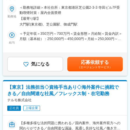
る開発技術を自由診療の領域に幅広く応用し、製品・サービスを
・最低週1回のノー残業デーの設定など、日々の就業時間の管理を
提供◆◇
徹底。メリハリのある職場環境づくりを推進
＜勤務地詳細＞本社住所：東京都港区芝公園2-3-3 寺田ビル7F受
動喫煙対策：屋内全面禁煙
■業務概要：
勤務地
■当社について：
【最寄り駅】
当社の市場営業部にて、診療所、美容院、機能性食品チャネル、
現千円札にも描かれている「北里柴三郎」が発起人となり、1921
大門駅(東京都)、芝公園駅、御成門駅
ECプラットフォームなどの潜在顧客を探索・開拓をお任せしま
年に創業され、100年以上医療に貢献をしてきた当社。国産初の
す。
体温計製造からスタートし、今では5万点以上の製品を160以上の
＜予定年収＞350万円～700万円＜賃金形態＞月給制＜賃金内訳＞
既存顧客を定期的に訪問し、長期的な協力関係を維持するととも
国と地域に展開している総合医療機器メーカーです。「医療を通
月額（基本給）：250,000円～450,000円＜月給＞250,000円～
に、再購入の促進を図っていただきます。
給与
じて社会に貢献するという」企業理念のもと、次の100年に向け
450,000円＜昇給有無＞有＜残業手当＞有＜給与補足＞※経験・ス
※将来的に海外出張の可能性がございます。
て成長を続けています。
キル等を考慮した上で決定いたします。■昇給：年1回■販売イン
売上高1兆1,319億円／（2026年3月）、グローバル売上比率
センティブ＋業績賞与※インセンティブの詳細は福利厚生その他欄
■業務詳細：
77％、世界160の国と地域に展開するグローバル総合医療機器メ
賃金はあくまでも目安の金額であり、選考を通じて上下する可能
応募依頼する
＜製品プロモーションおよび営業実行＞
気になる
ーカーへと成長しました。2022年度からの5か年成長戦略
性があります。月給(月額)は固定手当を含めた表記です。
（エージェントサービス）
当社の再生医療製品、生物製剤、アンチエイジング製品および長
「GS26」では、「デバイスからソリューションへ」という中長期
寿健康食品のプロモーションを行います。
ビジョンを掲げ、医療課題への革新的かつ包括的なソリューショ
見積書、説明資料、サンプルを準備し、提案→契約→出荷までの
ンを提供することで、社会価値の創造に貢献し企業価値の最大化
販売プロセスを実行します。
を目指します
【東京】法務担当◇資格手当あり◇海外案件に挑戦で
＜市場情報の収集＞
きる／自由闊達な社風／フレックス制・在宅勤務
競合製品、価格変動、顧客フィードバック、同種製品や社内チー
変更の範囲：会社の定める業務
ムからの市場動向を調査します。
テルモ株式会社
上司を補佐し、営業戦略、商品構成、販促企画の最適化を支援し
正社員
上場企業
ます。
＜営業データ管理＞
個人の営業進捗を管理し、CRMシステム、営業日報、月報を定期
【多種多様な法的問題に携われる／国内案件、海外案件双方への
的に記入します。
関わりができる／自由闊達な議論、風通し良好な社風／働き方◎