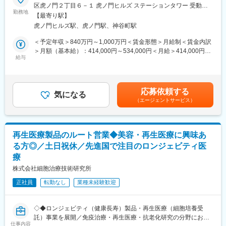
テルモでは、一般家庭用の体温計や血圧計から、病院用の体温
チャー環境でのコミュニケーション能力・折衝能力も高めること
区虎ノ門２丁目６－１ 虎ノ門ヒルズ ステーションタワー 受動喫
計、血圧計、輸液ポンプ、さらには、専用のディスポーザブル製
勤務地
ができます。
煙対策：敷地内喫煙可能場所あり変更の範囲：会社の定める事業
【最寄り駅】
品と組み合わせた、超音波や光による血管断面画像装置や人工心
所
虎ノ門ヒルズ駅、虎ノ門駅、神谷町駅
肺装置など、医療用電気機器（ME機器）に関する幅広い製品ライ
■長期就業しやすい環境
ンナップを持っています。今後もグローバルに拡大することが見
・組織：50名規模の組織で、7チームで構成されています。
＜予定年収＞840万円～1,000万円＜賃金形態＞月給制＜賃金内訳
込まれるため、事業を支える特許業務を任せることのできる人材
各チーム 5～10名で構成されており、20～60代の幅広い年齢層が
＞月額（基本給）：414,000円～534,000円＜月給＞414,000円～
を募集致します
給与
活躍しています。キャリア入社も3割程度あり。
534,000円＜昇給有無＞有＜残業手当＞有＜給与補足＞※年収は経
・フレックス制：11:00～14:00がコアタイム
験・能力等を考慮し、同社規定により決定■賞与あり（年2回）■
■業務の内容
・在宅勤務制度 ：週１～3回
昇給・昇格あり（年1回）■職位：担主任クラス賃金はあくまでも
・特許業務全般（発明発掘、国内外特許出願・権利化業務、特許
・最低週1回のノー残業デーの設定など、日々の就業時間の管理を
目安の金額であり、選考を通じて上下する可能性があります。月
応募依頼する
動向調査、
気になる
徹底。
給(月額)は固定手当を含めた表記です。
（エージェントサービス）
・実施可否調査、抵触性判断と開発に対するアドバイス）
メリハリのある職場環境づくりを推進。
・その他知的財産全般に関わる業務
・出張：国内主張は月に複数回、海外出張は年1～2回あります。
・学会参加やイベント対応で年数回休日出勤があります
■ポジションの魅力
再生医療製品のルート営業◆美容・再生医療に興味あ
医療機器業界のトップメーカーとして、最先端の技術開発に触れ
る方◎／土日祝休／先進国で注目のロンジェビティ医
ることができます。特許１件の価値が重く、特許実務が事業に与
変更の範囲：会社の定める業務
療
えるインパクトが大きいため、働き甲斐を感じていただくことが
できると思います。また、M&Aや投資案件において特許の価値評
株式会社細胞治療技術研究所
価や特許ポートフォリオの拡充といった経営に近い業務に参画す
正社員
転勤なし
業種未経験歓迎
る機会があります
■長期就業しやすい環境
◇◆ロンジェビティ（健康長寿）製品・再生医療（細胞培養受
・フレックス制：11:00～14:00がコアタイム
託）事業を展開／免疫治療・再生医療・抗老化研究の分野におけ
・在宅勤務制度 （本部署は週2~3回ほど利用されております。）
仕事内容