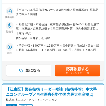
めています。現在の組織において、継続した人財育成が必要であ
りますが、社内ローテーションの機会に恵まれず内部リソースの
【グローバル品質保証ガバナンス体制強化／医療機器から医薬品
みでは、将来的な世代交代に間に合わないため、外部キャリア人
まで幅広く展開】
材の高い専門性と経験を活用して育成強化を図りたいと考えてい
仕事内容
ます。また海外監査人との一層の連携を強化していく中でグロー
テルモの目指す「均質」製品品質の実現に向けて、グループ全体
＜勤務地詳細＞本社住所：東京都渋谷区幡ヶ谷2-44-1 勤務地最寄
バル監査体制の整備を進めていきます。監査人財の育成およびグ
における
駅：京王線／京王新線幡ヶ谷駅受動喫煙対策：屋内全面禁煙変更
ローバル体制の構築に興味があり活躍できる人財を求めていま
CQOの中長期成長戦略の実行と品質保証ガバナンス強化の推進。
勤務地
の範囲：会社の定める事業所
す。
【最寄り駅】
CQO方針に基づくこれらの実行策の立案・実行・監視等。
幡ケ谷駅、笹塚駅、初台駅
■仕事の魅力：
■業務内容：
＜予定年収＞840万円～1,230万円＜賃金形態＞月給制＜賃金内訳
世界各国に展開する事業会社の内部監査を通して、内部統制、リ
・グループ製造所の外部（各国規制当局・認証機関等）による査
＞月額（基本給）：414,000円～751,000円＜月給＞414,000円～
スクマネジメントに関する深い洞察や知見を活かし、事業基盤の
察、監査に
給与
751,000円＜昇給有無＞有＜残業手当＞有＜給与補足＞※年収は経
強化に貢献できる。
対する確認および対応支援
験・能力等を考慮し、同社規定により決定■賞与あり（年2回）■
日本企業ではまだ発展途上である内部監査の仕事を定着させる積
・グループ製造所のQMS適合状況、品質保証体制確認、指導のた
昇給・昇格あり（年1回）■職位：主任職～専門管理職賃金はあく
極的な取り組みを期待したい。
めの実地監査の実施
までも目安の金額であり、選考を通じて上下する可能性がありま
応募依頼する
・国内外上市製品等の初期流動品質の確認、監査
気になる
す。月給(月額)は固定手当を含めた表記です。
■働き方
（エージェントサービス）
・グループガイダンス（法的要求、ガイダンス、必須の客観的証
・在宅頻度の実態：週1回～4 回
拠、成功事例の集約）の制定と導入、浸透促進
・フレックス頻度：各自活用中/柔軟に対応
・グループ総体のQMS適合レベル、製品品質レベルの平準化、底
・英語の使用タイミング・頻度：メールやり取り 月数回（現時
上げを目的とした品質改善プロジェクトの立案と推進主管
点） ※今後のグローバル体制強化で多くなる想定
【江東区】製造技術リーダー候補（技術移管）◆大手
・海外との打ち合わせ（早朝夜間対応）：現在はルーティンでは
ニコングループ／再生医療分野で国内最大生産拠点
■仕事の魅力：
なし。ただし、海外拠点(欧米)監査案件を対応する場合は早朝7時
・規制当局（主にFDA）査察への立会い経験と製造所支援を通し
株式会社ニコン・セル・イノベーション
や23時のミーティングもあり。
た規制要求知識、及び実践的な行政査察対応スキルの習得