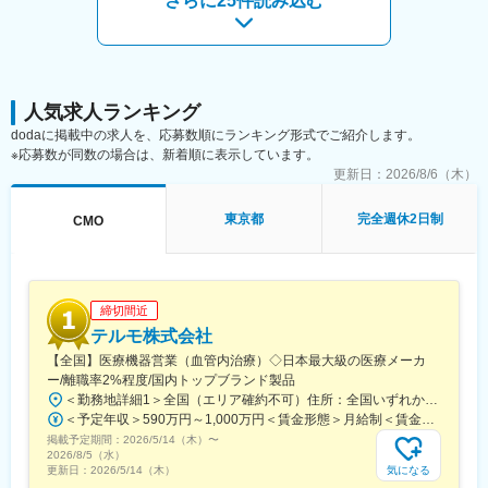
さらに25件読み込む
制を整えておりますので、安心してご入社いただけます。
食品や化学など、業界未経験の方も多く活躍しております。
※GMPとは、医薬品の製造や品質管理における基準で、安全でよ
り良い医薬品を作るために必要な仕組みのことです。
【魅力ポイント】
人気求人ランキング
■安定性・成長性：
dodaに掲載中の求人を、応募数順にランキング形式でご紹介します。
大手ニコングループで、成長産業である再生医療を中心に事業を
※応募数が同数の場合は、新着順に表示しています。
展開しています。世界最高レベルのクオリティ再生医療用細胞開
更新日：
2026/8/6（木）
発・生産を行っており、安定性もございます。
東京都
完全週休2日制
CMO
■貢献性の高い医療業界へキャリアチェンジ：
医療の中でも今後特に伸びるといわれている再生医療領域に未経
験で挑戦が可能です。
【同社について】
締切間近
(株)ニコンの子会社として、再生医療用細胞の受託開発／製造サー
テルモ株式会社
ビスを提供しており、受託製造分野で世界最大級の事業規模を誇
【全国】医療機器営業（血管内治療）◇日本最大級の医療メーカ
るLonza社と、日本の細胞受託生産に関する戦略的業務提携契約
ー/離職率2%程度/国内トップブランド製品
を締結しています。
＜勤務地詳細1＞全国（エリア確約不可）住所：全国いずれかの配属となります。 受動喫煙対策：敷地内喫煙可能場所あり＜勤務地詳細2＞虎ノ門ヒルズステーションタワー住所：東京都港区虎ノ門２丁目６－１ 虎ノ門ヒルズ ステーションタワー 受動喫煙対策：敷地内喫煙可能場所あり変更の範囲：会社の定める事業所（リモートワーク含む）
ニコンが有する光学／画像解析技術と精密機器製造の実績と、
＜予定年収＞590万円～1,000万円＜賃金形態＞月給制＜賃金内訳＞月額（基本給）：279,000円～534,000円＜月給＞279,000円～534,000円＜昇給有無＞有＜残業手当＞有＜給与補足＞※経験、能力等を考慮し同社規定により決定■営業日当あり■賞与あり（年2回）■昇給・昇格あり（年1回）■職位：一般職～主任クラス賃金はあくまでも目安の金額であり、選考を通じて上下する可能性があります。月給(月額)は固定手当を含めた表記です。
Lonza社の細胞生産技術のノウハウを活かした事業を展開してい
掲載予定期間：
ます。Lonza社がもつネットワークも活かせるため、双方の技術
2026/5/14（木）
〜
2026/8/5（水）
移管、全世界への製品供給が可能な体制になっています。
気になる
更新日：
2026/5/14（木）