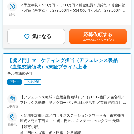
す
ら、安定供給、在庫最適化、収益改善を実現するためには、グロ
＜予定年収＞590万円～1,000万円＜賃金形態＞月給制＜賃金内訳
ーバル全体のオペレーションをリード・推進できる体制強化が必
＞月額（基本給）：279,000円～534,000円＜月給＞279,000円～
■長期就業しやすい環境
要です。そのため、担当製品のS&OP実務を担いながら、課題発
給与
534,000円＜昇給有無＞有＜残業手当＞有＜給与補足＞※上記年収
・フレックス制：11:00～14:00がコアタイム
見、業務改善、プロジェクト推進にも取り組んでいただける人財
はあくまでも目安の金額であり、選考を通じて経験、能力等を考
・在宅勤務制度 ：本部署は週３～４回程在宅勤務されておりま
を募集します
慮し同社規定により決定します。■賞与あり（年2回）■昇給・昇
す。
格あり（年1回）■職位：一般職～主任職賃金はあくまでも目安の
・最低週1回のノー残業デーの設定など、日々の就業時間の管理を
応募依頼する
■業務内容
気になる
金額であり、選考を通じて上下する可能性があります。月給(月額)
徹底。
（エージェントサービス）
担当製品の需要・供給・生産・在庫に関する実務を担い、海外販
は固定手当を含めた表記です。
メリハリのある職場環境づくりを推進。
売拠点、工場、マーケティング部門等と連携しながら、グローバ
ル全体の安定供給、在庫最適化、収益改善に貢献いただきます。
■資格手当について（高度専門職務給）
日々のオペレーションを通じて課題を捉え、業務標準化、データ
申請・承認後に適用される資格手当です。
【虎ノ門】マーケティング担当（アフェレシス製品
可視化、自動化、AI活用などの改善テーマやプロジェクトにも関
対象資格：
（血漿交換領域）※東証プライム上場
与いただくポジションです。
弁護士（国内）・弁護士（海外）・公認会計士・税理士・一級建
・担当製品における需要精査、供給計画、生産数設定、在庫管理
テルモ株式会社
築士
・海外販売拠点、マーケティング部門、工場との需要・供給バラ
支給額：
正社員
上場企業
ンスの確認・調整
一般職～主任職：月額 10万円
・中期販売計画、年度計画を踏まえた生産・供給計画の策定
上級職：月額 15万円
・在庫最適化、サービスレベル維持、キャッシュフロー改善に向
【アフェレシス領域（血漿交換領域）／1兆1,319億円／在宅可／
けた業務改善
■当社について：
フレックス勤務可能／グローバル売上比率79% ／業績好調◎】
・新商品上市、生産工場移管、薬事関連、在庫最適化等のプロジ
仕事内容
売上高1兆1,319億円（2026年3月）、グローバル売上比率77％、
■採用背景
ェクトへの参画
世界160の国と地域に展開するグローバル総合医療機器メーカー
血液・細胞テクノロジーカンパニーのTS（セラピューティックシ
＜勤務地詳細＞虎ノ門ヒルズステーションタワー住所：東京都港
・海外販売拠点や工場との定期打合せのファシリテーション
へと成長しました。2023年度は過去最高の売上収益・営業利益・
ステムズ）事業では、血液成分の分離に用いる、スペクトラオプ
区虎ノ門２丁目６－１ 虎ノ門ヒルズ ステーションタワー 受動喫
当期利益額となっており、売上高1兆円規模も目前に迫っていま
ティアを製造・販売しています。スペクトラオプティアは、血液
勤務地
煙対策：敷地内喫煙可能場所あり変更の範囲：会社の定める事業
■長期就業しやすい環境
【最寄り駅】
す。
がん治療における幹細胞採取や自己免疫疾患における血漿交換等
所
・組織：5グローバルオペレーション部は50名規模、グローバル
虎ノ門ヒルズ駅、虎ノ門駅、神谷町駅