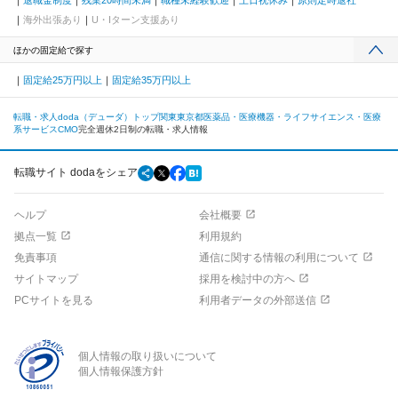
退職金制度
残業20時間未満
職種未経験歓迎
土日祝休み
原則定時退社
海外出張あり
U・Iターン支援あり
ほかの固定給で探す
固定給25万円以上
固定給35万円以上
転職・求人doda（デューダ）トップ
関東
東京都
医薬品・医療機器・ライフサイエンス・医療
系サービス
CMO
完全週休2日制の転職・求人情報
転職サイト dodaをシェア
ヘルプ
会社概要
拠点一覧
利用規約
免責事項
通信に関する情報の利用について
サイトマップ
採用を検討中の方へ
PCサイトを見る
利用者データの外部送信
個人情報の取り扱いについて
個人情報保護方針