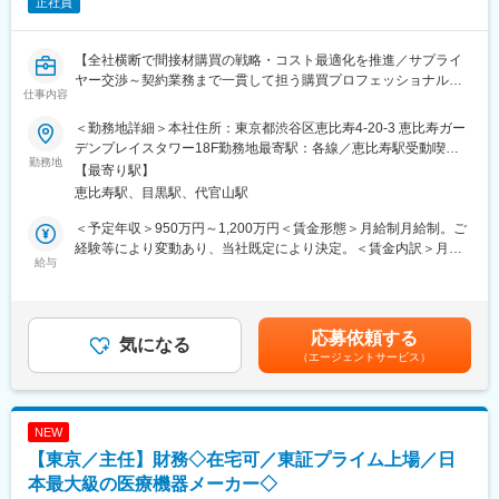
正社員
【全社横断で間接材購買の戦略・コスト最適化を推進／サプライ
ヤー交渉～契約業務まで一貫して担う購買プロフェッショナルポ
仕事内容
ジション】
＜勤務地詳細＞本社住所：東京都渋谷区恵比寿4-20-3 恵比寿ガー
■業務概要
デンプレイスタワー18F勤務地最寄駅：各線／恵比寿駅受動喫煙
当社の間接購買マネージャーとして、全社の調達戦略に基づき、
勤務地
対策：屋内全面禁煙変更の範囲：会社の定める事業所（リモート
【最寄り駅】
サプライヤーとの価格・供給条件交渉、契約締結、購買プロセス
ワーク含む）
恵比寿駅、目黒駅、代官山駅
最適化などを担い、コスト最適化と購買ガバナンス強化をリード
していただきます。購買実務対応と社内外関係者との連携を通じ
＜予定年収＞950万円～1,200万円＜賃金形態＞月給制月給制。ご
て、ビジネスへの影響度が高い役割を発揮できるポジションで
経験等により変動あり、当社既定により決定。＜賃金内訳＞月額
す。
給与
（基本給）：688,000円～869,000円＜月給＞688,000円～
869,000円＜昇給有無＞有＜残業手当＞有＜給与補足＞ご経験等
■業務詳細
により変動あり、当社既定により決定。業績賞与年1回、昇給年1
・サプライヤーとの価格交渉、支払・供給条件の最適化及び契約
回。賃金はあくまでも目安の金額であり、選考を通じて上下する
応募依頼する
締結（関係部門・法務と連携し商業条件・供給条件を策定・合意
気になる
可能性があります。月給(月額)は固定手当を含めた表記です。
（エージェントサービス）
形成）
・購買システム（SAP）を活用したPR/PO管理、マスター管理、
外部委託先管理
・購買コンプライアンス遵守、市場・法規動向の調査
NEW
・新規サプライヤーの探索と情報管理、調達先の多様化
【東京／主任】財務◇在宅可／東証プライム上場／日
・購買データの抽出・分析、価格変動や購買実績のレポーティン
グ
本最大級の医療機器メーカー◇