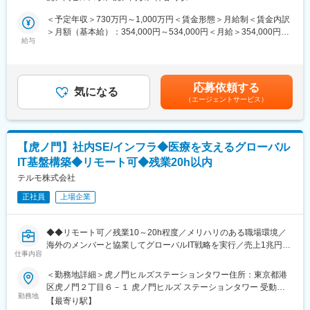
に活用されており、日本及びグローバルの医療において不可欠な
S&OPチームは15名程度の組織で、若手メンバーが多く、概ね製
変更の範囲：会社の定める業務
存在となっています。組織としては10名弱規模の組織で、事業全
＜予定年収＞730万円～1,000万円＜賃金形態＞月給制＜賃金内訳
品毎に担当が分かれてオペレーションを担っています。
体を統括する責任者のもと、白血病などの治療に関連する幹細胞
＞月額（基本給）：354,000円～534,000円＜月給＞354,000円～
・フレックス制：11:00～14:00がコアタイム
採取領域と自己免疫疾患等に関わる血漿交換領域で概ね担当が別
給与
534,000円＜昇給有無＞有＜残業手当＞有＜給与補足＞※年収はご
・在宅勤務制度 ：週１～2回
れています。今回、事業が拡大する中で将来のマーケティングリ
経験やスキルを考慮し決定いたします。■賞与：年2回■昇給：年1
・最低週1回のノー残業デーの設定など、日々の就業時間の管理を
ーダーとなる人財を募集します。
回■職位：一般職～主任職賃金はあくまでも目安の金額であり、選
徹底。
考を通じて上下する可能性があります。月給(月額)は固定手当を含
メリハリのある職場環境づくりを推進。
応募依頼する
■業務内容
気になる
めた表記です。
・出張：国内工場との打ち合わせや会議体、その他イベント等で
（エージェントサービス）
日本市場における血漿交換を中心としたアフェレシス領域（血漿
年複数回の出張が発生いたします。海外出張も年1回程度発生する
交換領域）について、シニアマーケティングスペシャリストとし
可能性があります。
て以下業務を担当いただきます。
・市場拡大に向けたマーケティング施策の企画、実行
変更の範囲：会社の定める業務
【虎ノ門】社内SE/インフラ◆医療を支えるグローバル
・営業部門と連携したプロモーション施策、ウェビナー、学会対
IT基盤構築◆リモート可◆残業20h以内
応の企画・運営
・KOLや医療従事者との関係構築を通じた市場理解、課題抽出、
テルモ株式会社
施策立案
正社員
上場企業
・各種販促資材、顧客向け資料、社内向け情報提供資料の作成
・米国本社、グローバルチームとの連携
・社内関係部門、他社パートナーとの協働による価値創出
◆◆リモート可／残業10～20h程度／メリハリのある職場環境／
海外のメンバーと協業してグローバルIT戦略を実行／売上1兆円超
■長期就業しやすい環境
仕事内容
のグローバル医療メーカー／世界160の国と地域に展開◆◆
・フレックス制：11:00～14:00がコアタイム
■募集背景
＜勤務地詳細＞虎ノ門ヒルズステーションタワー住所：東京都港
・在宅勤務制度 ：本ポジションは週１～２回程利用されておりま
リモートワークの普及・ビジネスのグローバル化など、変化に柔
区虎ノ門２丁目６－１ 虎ノ門ヒルズ ステーションタワー 受動喫
す。
軟に対応できるITインフラ環境の整備が必要になっています。そ
勤務地
煙対策：敷地内喫煙可能場所あり変更の範囲：会社の定める事業
・外出や国内出張も多く、月複数回発生いたします。
【最寄り駅】
のITインフラの整備を推進する担当者を募集いたします。