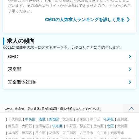
※事情により掲載終了予定日よりも前に求人募集が終了していることもご
ざいます。その場合は当サイトから応募はできませんので、あらかじめご
了承ください。
CMO
の人気求人ランキングを詳しく見る
求人の傾向
dodaに掲載中の求人に関するデータを、カテゴリごとにご紹介します。
CMO
東京都
完全週休2日制
CMO、東京都、完全週休2日制の転職・求人情報をエリアで絞り込む
千代田区
中央区
港区
新宿区
文京区
台東区
墨田区
江東区
品川区
目黒区
大田区
世田谷区
渋谷区
中野区
杉並区
豊島区
北区
荒川区
板橋区
練馬区
足立区
葛飾区
江戸川区
八王子市
立川市
武蔵野市