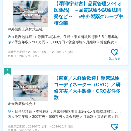
【浮間/宇都宮】品質管理(バイオ
医薬品) ～品質試験や試験法開
発など～ ※中外製薬グループ中
核企業
中外製薬工業株式会社
＜勤務地詳細1＞浮間工場(本社）住所：東京都北区浮間5-5-1 勤務地最
寄駅：JR埼京線線／北赤羽駅受動喫煙対策：屋内全面禁煙＜勤務地詳
＜予定年収＞500万円～1,300万円＜賃金形態＞月給制＜賃金内訳＞月
細2＞宇都宮工場住所：栃木県宇都宮市清原工業団地16-3 勤務地最寄
額（基本給）：280,000円～750,000円＜月給＞280,000円～750,000円
掲載予定期間：
2026/7/9（木）
～
2026/10/7（水）
駅：東北新幹線／宇都宮駅受動喫煙対策：屋内全面禁煙変更の範囲：会
＜昇給有無＞有＜残業手当＞有＜給与補足＞※給与詳細は経験・能力・
更新日：
2026/7/9（木）
社の定める事業所（リモートワーク含む）
前職給与等を踏まえて決定■昇降給：年1回■賞与：年2回（4月、10
気になる
月）■年収例：1200万円／管理職（月給66万円+賞与+各種手当）800万
円／35歳（月給45万円+賞与+各種手当）600万円／30歳（月給35万円
8
+賞与+各種手当）賃金はあくまでも目安の金額であり、選考を通じて
【東京／未経験歓迎】臨床試験
上下する可能性があります。月給(月額)は固定手当を含めた表記です。
コーディネーター（CRC）／研
修充実／大手製薬・CRO案件多
数
未来臨床株式会社
＜勤務地詳細＞本社住所：東京都港区南青山2-2-15 受動喫煙対策：屋
内全面禁煙変更の範囲：会社の定める事業所（リモートワーク含む）
＜予定年収＞300万円～600万円＜賃金形態＞月給制＜賃金内訳＞月額
（基本給）：250,000円～500,000円＜月給＞250,000円～500,000円＜
掲載予定期間：
2026/7/6（月）
～
2026/10/4（日）
昇給有無＞有＜残業手当＞有＜給与補足＞※上記年収はあくまでも目安
更新日：
2026/7/6（月）