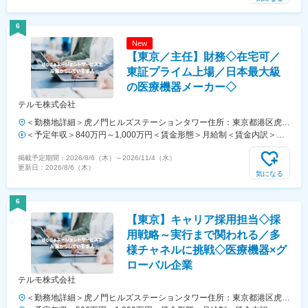
任職賃金はあくまでも目安の金額であり、選考を通じて上下する可能性
があります。月給(月額)は固定手当を含めた表記です。
6
New
【東京／主任】財務◇在宅可／
東証プライム上場／日本最大級
の医療機器メーカー◇
テルモ株式会社
＜勤務地詳細＞虎ノ門ヒルズステーションタワー住所：東京都港区虎ノ
門２丁目６－１ 虎ノ門ヒルズ ステーションタワー 受動喫煙対策：敷地
＜予定年収＞840万円～1,000万円＜賃金形態＞月給制＜賃金内訳＞月
内喫煙可能場所あり変更の範囲：会社の定める事業所
額（基本給）：414,000円～534,000円＜月給＞414,000円～534,000円
掲載予定期間：
2026/8/6（木）
～
2026/11/4（水）
＜昇給有無＞有＜残業手当＞有＜給与補足＞※上記年収はあくまでも目
更新日：
2026/8/6（木）
安の金額であり、選考を通じて経験、能力等を考慮し同社規定により決
気になる
定します。■賞与あり（年2回）■昇給・昇格あり（年1回）■職位：主任
職賃金はあくまでも目安の金額であり、選考を通じて上下する可能性が
6
あります。月給(月額)は固定手当を含めた表記です。
【東京】キャリア採用担当◇採
用戦略～実行まで関われる／多
様チャネルに挑戦◇医療機器×グ
ローバル企業
テルモ株式会社
＜勤務地詳細＞虎ノ門ヒルズステーションタワー住所：東京都港区虎ノ