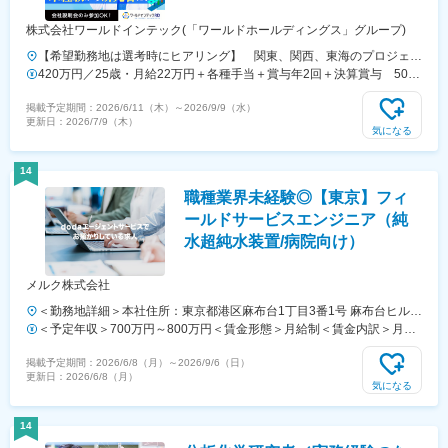
株式会社ワールドインテック(「ワールドホールディングス」グループ)
【希望勤務地は選考時にヒアリング】 関東、関西、東海のプロジェク
ト先あり！【主要勤務地】 東京都、神奈川県、埼玉県、千葉県、茨城
420万円／25歳・月給22万円＋各種手当＋賞与年2回＋決算賞与 500
県、栃木県、群馬県、大阪府、兵庫県、京都府、滋賀県、静岡県、愛知
万円／30歳・月給26万円＋各種手当＋賞与年2回＋決算賞与
掲載予定期間：
2026/6/11（木）
～
2026/9/9（水）
県、三重県、広島県、福岡県※住宅補助あり！（月6万7000円まで会社
更新日：
2026/7/9（木）
補助）【配属先一例】中外製薬株式会社中外製薬工業株式会社株式会社
気になる
明治堺化学工業株式会社日本化薬株式会社日東電工株式会社 豊橋事業
所ニプロファーマ株式会社 大舘工場株式会社カネカ株式会社DNPファ
14
インケミカル宇都宮株式会社中外医科学研究所東邦チタニウム株式会社
職種業界未経験◎【東京】フィ
高田製薬株式会社株式会社理研ジェネシス株式会社マテリアルゲート三
井化学EMS株式会社株式会社エネコート 他＼NEW！エリア制度導入
ールドサービスエンジニア（純
／全国でスキルを伸ばしたい方も、好きな場所で研究をしたい方も、ご
水超純水装置/病院向け）
希望をお聞かせください！詳細は選考時にご案内いたします。
メルク株式会社
＜勤務地詳細＞本社住所：東京都港区麻布台1丁目3番1号 麻布台ヒルズ
森JPタワー 26Ｆ受動喫煙対策：屋内全面禁煙変更の範囲：会社の定め
＜予定年収＞700万円～800万円＜賃金形態＞月給制＜賃金内訳＞月額
る事業所
（基本給）：400,000円～600,000円＜月給＞400,000円～600,000円＜
掲載予定期間：
2026/6/8（月）
～
2026/9/6（日）
昇給有無＞有＜残業手当＞有＜給与補足＞経験・年齢・前給与を考慮の
更新日：
2026/6/8（月）
上、決定します。■昇給：年1回■賞与：年2回（夏・冬）＋パフォーマ
気になる
ンスボーナス賃金はあくまでも目安の金額であり、選考を通じて上下す
る可能性があります。月給(月額)は固定手当を含めた表記です。
14