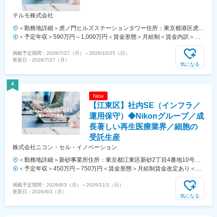
テルモ株式会社
＜勤務地詳細＞虎ノ門ヒルズステーションタワー住所：東京都港区虎ノ
門２丁目６－１ 虎ノ門ヒルズ ステーションタワー 受動喫煙対策：敷地
＜予定年収＞590万円～1,000万円＜賃金形態＞月給制＜賃金内訳＞月
内喫煙可能場所あり変更の範囲：会社の定める事業所
額（基本給）：279,000円～534,000円＜月給＞279,000円～534,000円
掲載予定期間：
2026/7/27（月）
～
2026/10/25（日）
＜昇給有無＞有＜残業手当＞有＜給与補足＞※上記年収はあくまでも目
更新日：
2026/7/27（月）
安の金額であり、選考を通じて経験、能力等を考慮し同社規定により決
気になる
定します。■賞与あり（年2回）■昇給・昇格あり（年1回）■職位：一般
職～主任職賃金はあくまでも目安の金額であり、選考を通じて上下する
4
可能性があります。月給(月額)は固定手当を含めた表記です。
New
【江東区】社内SE（インフラ／
運用保守）◆Nikonグループ／成
長著しい再生医療業界／細胞の
受託生産
株式会社ニコン・セル・イノベーション
＜勤務地詳細＞新砂事業所住所：東京都江東区新砂2丁目4番地10号東
京グランポートAKB 勤務地最寄駅：JR京葉線／潮見駅受動喫煙対策：
＜予定年収＞450万円～750万円＜賃金形態＞月給制賃金改定あり＜賃
屋内全面禁煙変更の範囲：会社の定める事業所
金内訳＞月額（基本給）：230,000円～380,000円＜月給＞230,000円
掲載予定期間：
2026/8/3（月）
～
2026/11/1（日）
～380,000円＜昇給有無＞有＜残業手当＞有＜給与補足＞※経験・能
更新日：
2026/8/3（月）
力・現給与等を考慮の上、適宜決定致します。・賞与：年2回（6月、
気になる
12月）・役職がつく場合には、別途手当が支給されます。(例：課長職
5万)賃金はあくまでも目安の金額であり、選考を通じて上下する可能性