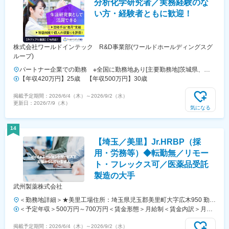
分析化学研究者／実務経験のな
い方・経験者ともに歓迎！
株式会社ワールドインテック R&D事業部(ワールドホールディングスグ
ループ)
パートナー企業での勤務 ※全国に勤務地あり[主要勤務地]茨城県、埼
玉県、千葉県、東京都、神奈川県、岐阜県、静岡県、愛知県、三重県、
【年収420万円】25歳 【年収500万円】30歳
滋賀県、京都府、大阪府、兵庫県、広島県、福岡県※勤務地・配属先企
掲載予定期間：
2026/6/4（木）
～
2026/9/2（水）
業は、十分に話し合った上で、あなたのご経験やご希望を考慮し決定し
更新日：
2026/7/9（木）
ます。＼NEW！エリア制度導入／全国でスキルを伸ばしたい方も、好
気になる
きな場所で研究をしたい方も、ご希望をお聞かせください！詳細は選考
時にご案内いたします。
14
【埼玉／美里】Jr.HRBP（採
用・労務等）◆転勤無／リモー
ト・フレックス可／医薬品受託
製造の大手
武州製薬株式会社
＜勤務地詳細＞★美里工場住所：埼玉県児玉郡美里町大字広木950 勤務
地最寄駅：JR八高線／児玉駅受動喫煙対策：屋内全面禁煙変更の範
＜予定年収＞500万円～700万円＜賃金形態＞月給制＜賃金内訳＞月額
囲：会社の定める事業所（リモートワーク含む）
（基本給）：250,000円～400,000円＜月給＞250,000円～400,000円＜
掲載予定期間：
2026/6/4（木）
～
2026/9/2（水）
昇給有無＞有＜残業手当＞有＜給与補足＞給与詳細は現職（前職）での