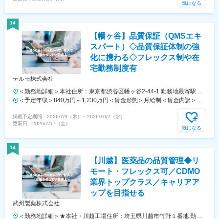
考慮し決定いたします。■賞与：年2回■昇給：年1回■職位：一般職～主
気になる
任職賃金はあくまでも目安の金額であり、選考を通じて上下する可能性
があります。月給(月額)は固定手当を含めた表記です。
14
【幡ヶ谷】品質保証（QMSエキ
スパート）◇品質保証体制の強
化に携わる◇フレックス制や在
宅勤務制度有
テルモ株式会社
＜勤務地詳細＞本社住所：東京都渋谷区幡ヶ谷2-44-1 勤務地最寄駅：
京王線／京王新線幡ヶ谷駅受動喫煙対策：屋内全面禁煙変更の範囲：会
＜予定年収＞840万円～1,230万円＜賃金形態＞月給制＜賃金内訳＞月
社の定める事業所
額（基本給）：414,000円～751,000円＜月給＞414,000円～751,000円
掲載予定期間：
2026/7/9（木）
～
2026/10/7（水）
＜昇給有無＞有＜残業手当＞有＜給与補足＞※年収は経験・能力等を考
更新日：
2026/7/17（金）
慮し、同社規定により決定■賞与あり（年2回）■昇給・昇格あり（年1
気になる
回）■職位：主任職～専門管理職賃金はあくまでも目安の金額であり、
選考を通じて上下する可能性があります。月給(月額)は固定手当を含め
14
た表記です。
【川越】医薬品の品質管理◆リ
モート・フレックス可／CDMO
業界トップクラス／キャリアア
ップを目指せる
武州製薬株式会社
＜勤務地詳細＞★本社・川越工場住所：埼玉県川越市竹野１番地 勤務