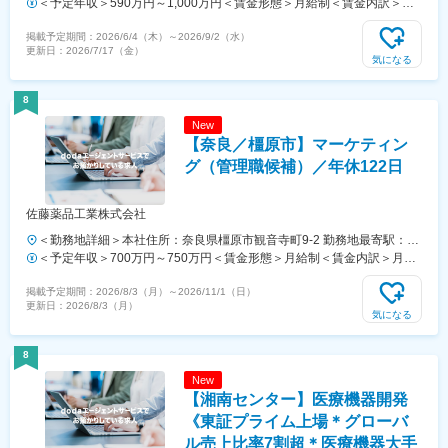
門２丁目６－１ 虎ノ門ヒルズ ステーションタワー 受動喫煙対策：敷地
＜予定年収＞590万円～1,000万円＜賃金形態＞月給制＜賃金内訳＞月
内喫煙可能場所あり変更の範囲：会社の定める事業所
額（基本給）：279,000円～534,000円＜月給＞279,000円～534,000円
掲載予定期間：
2026/6/4（木）
～
2026/9/2（水）
＜昇給有無＞有＜残業手当＞有＜給与補足＞※年収はご経験やスキルを
更新日：
2026/7/17（金）
考慮し決定いたします。■賞与：年2回■昇給：年1回■職位：一般職～主
気になる
任職賃金はあくまでも目安の金額であり、選考を通じて上下する可能性
があります。月給(月額)は固定手当を含めた表記です。
8
New
【奈良／橿原市】マーケティン
グ（管理職候補）／年休122日
佐藤薬品工業株式会社
＜勤務地詳細＞本社住所：奈良県橿原市観音寺町9-2 勤務地最寄駅：近
鉄線／橿原神宮前駅受動喫煙対策：屋内全面禁煙
＜予定年収＞700万円～750万円＜賃金形態＞月給制＜賃金内訳＞月額
（基本給）：315,000円～345,000円＜月給＞315,000円～345,000円＜
掲載予定期間：
2026/8/3（月）
～
2026/11/1（日）
昇給有無＞有＜残業手当＞有＜給与補足＞■上記は想定年収です※経
更新日：
2026/8/3（月）
験、スキル、年齢を考慮の上、同社規定により優遇賃金はあくまでも目
気になる
安の金額であり、選考を通じて上下する可能性があります。月給(月額)
は固定手当を含めた表記です。
8
New
【湘南センター】医療機器開発
《東証プライム上場＊グローバ
ル売上比率7割超＊医療機器大手