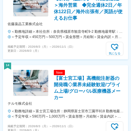
＞海外営業 ◆完全週休2日／年
休122日／海外出張有／英語が使
えるお仕事
佐藤薬品工業株式会社
＜勤務地詳細＞本社住所：奈良県橿原市観音寺町9-2 勤務地最寄駅：近
鉄線／橿原神宮前駅受動喫煙対策：屋内全面禁煙
＜予定年収＞450万円～500万円＜賃金形態＞月給制＜賃金内訳＞月額
（基本給）：200,000円～228,800円＜月給＞200,000円～228,800円＜
掲載予定期間：
2026/8/3（月）
～
2026/11/1（日）
昇給有無＞有＜残業手当＞有＜給与補足＞■上記は想定年収です※経
更新日：
2026/8/3（月）
験、スキル、年齢を考慮の上、同社規定により優遇賃金はあくまでも目
気になる
安の金額であり、選考を通じて上下する可能性があります。月給(月額)
は固定手当を含めた表記です。
14
New
【富士宮工場】高機能注射器の
開発職◇業界未経験歓迎/プライ
ム上場/グローバル医療機器メー
カー
テルモ株式会社
＜勤務地詳細＞富士宮工場住所：静岡県富士宮市三園平818 勤務地最寄
駅：身延線／西富士宮駅受動喫煙対策：屋内全面禁煙変更の範囲：会社
＜予定年収＞590万円～1,000万円＜賃金形態＞月給制＜賃金内訳＞月
の定める事業所（リモートワーク含む）
額（基本給）：279,000円～534,000円＜月給＞279,000円～534,000円
掲載予定期間：
2026/8/3（月）
～
2026/11/1（日）
＜昇給有無＞有＜残業手当＞有＜給与補足＞※年収はご経験やスキルを
更新日：
2026/8/3（月）