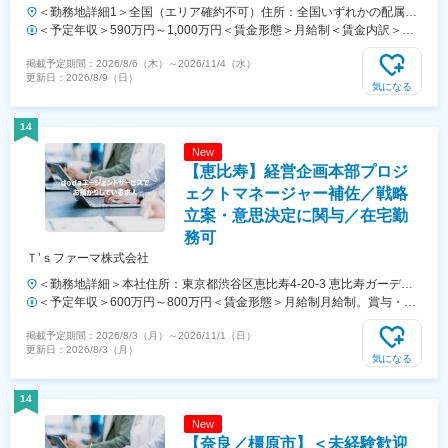
＜勤務地詳細1＞全国（エリア確約不可）住所：全国いずれかの配属と
なります。 受動喫煙対策：敷地内喫煙可能場所あり＜勤務地詳細2＞虎
＜予定年収＞590万円～1,000万円＜賃金形態＞月給制＜賃金内訳＞月
ノ門ヒルズステーションタワー住所：東京都港区虎ノ門２丁目６－１
額（基本給）：279,000円～534,000円＜月給＞279,000円～534,000円
掲載予定期間：
2026/8/6（木）
～
2026/11/4（水）
虎ノ門ヒルズ ステーションタワー 受動喫煙対策：敷地内喫煙可能場所
＜昇給有無＞有＜残業手当＞有＜給与補足＞※経験、能力等を考慮し同
更新日：
2026/8/9（日）
あり変更の範囲：会社の定める事業所（リモートワーク含む）
社規定により決定■営業日当あり■賞与あり（年2回）■昇給・昇格あり
気になる
（年1回）■職位：一般職～主任クラス賃金はあくまでも目安の金額で
あり、選考を通じて上下する可能性があります。月給(月額)は固定手当
14
を含めた表記です。
New
【恵比寿】経営企画本部プロジ
ェクトマネージャー補佐／戦略
立案・意思決定に関与／在宅勤
務可
Ｔ’ｓファーマ株式会社
＜勤務地詳細＞本社住所：東京都渋谷区恵比寿4-20-3 恵比寿ガーデン
プレイスタワー18F勤務地最寄駅：各線／恵比寿駅受動喫煙対策：屋内
＜予定年収＞600万円～800万円＜賃金形態＞月給制月給制。賞与・昇
全面禁煙変更の範囲：会社の定める事業所（リモートワーク含む）
給あり。＜賃金内訳＞月額（基本給）：389,000円～519,000円＜月給
掲載予定期間：
2026/8/3（月）
～
2026/11/1（日）
＞389,000円～519,000円＜昇給有無＞有＜残業手当＞有＜給与補足＞
更新日：
2026/8/3（月）
ご経験等により変動あり、当社既定により決定。季節賞与年2回（非管
気になる
理職のみ）、業績賞与年1回、昇給年1回。賃金はあくまでも目安の金
額であり、選考を通じて上下する可能性があります。月給(月額)は固定
14
手当を含めた表記です。
New
【奈良／橿原市】＜未経験歓迎