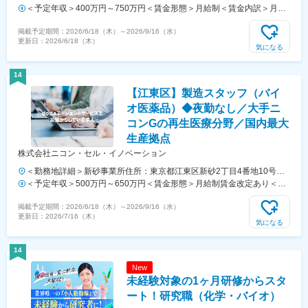
地最寄駅：東武東上線／若葉駅受動喫煙対策：屋内全面禁煙変更の範
＜予定年収＞400万円～750万円＜賃金形態＞月給制＜賃金内訳＞月額
囲：会社の定める事業所（リモートワーク含む）
（基本給）：250,000円～400,000円＜月給＞250,000円～400,000円＜
掲載予定期間：
2026/6/18（木）
～
2026/9/16（水）
昇給有無＞有＜残業手当＞有＜給与補足＞給与詳細は現職（前職）での
更新日：
2026/6/18（木）
年収・経験に応じて決定します。■昇給：有■賞与：年2回（7月、12
気になる
月）賃金はあくまでも目安の金額であり、選考を通じて上下する可能性
があります。月給(月額)は固定手当を含めた表記です。
14
【江東区】製造スタッフ（バイ
オ医薬品）◆夜勤なし／大手ニ
コンGの再生医療分野／国内最大
生産拠点
株式会社ニコン・セル・イノベーション
＜勤務地詳細＞新砂事業所住所：東京都江東区新砂2丁目4番地10号東
京グランポートAKB 勤務地最寄駅：JR京葉線／潮見駅受動喫煙対策：
＜予定年収＞500万円～650万円＜賃金形態＞月給制賃金改定あり＜賃
屋内全面禁煙変更の範囲：会社の定める事業所
金内訳＞月額（基本給）：255,000円～350,000円＜月給＞255,000円
掲載予定期間：
2026/6/18（木）
～
2026/9/16（水）
～350,000円＜昇給有無＞有＜残業手当＞有＜給与補足＞※経験・能
更新日：
2026/7/16（木）
力・現給与等を考慮の上、適宜決定致します。■賞与：年2回（6月、12
気になる
月）■昇給：有■時間外手当：別途支給（管理職の場合は対象外）賃金
はあくまでも目安の金額であり、選考を通じて上下する可能性がありま
14
す。月給(月額)は固定手当を含めた表記です。
New
未経験対象の1ヶ月研修からスタ
ート！研究職（化学・バイオ）