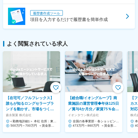
履歴書作成ツール
項目を入力するだけで履歴書を簡単作成
よく閲覧されている求人
【在宅可／フルフレックス】
【総合職/イオングループ】商
【フ
誰もが知るロングセラーブラ
業施設の運営管理◆年休125日
カス
ンドを動かす。市場をつくる
／賞与4か月分／家賃75％会社
対応
提案営業◆ハイチュウ等
負担！
Saa
森永製菓 株式会社
イオンタウン株式会社
株式会
＜勤務地詳細1＞ 本社 住所：東京
全国の各事業部・各ショッピング
本
都港区芝浦1-13-16 勤務地最寄
500万円～700万円 ＜賃金形態
センター 住所：千葉県千葉市美浜
473万円～860万円 ＜賃金形態
1
4
駅：JR、都営三...
＞ 月給制 ＜賃金内訳＞ 月額（基
区中瀬1-5-1イオンタワ...
＞ 月給制 ＜賃金内訳＞ 月額（基
ー
＞
本給）...
本給）...
本給