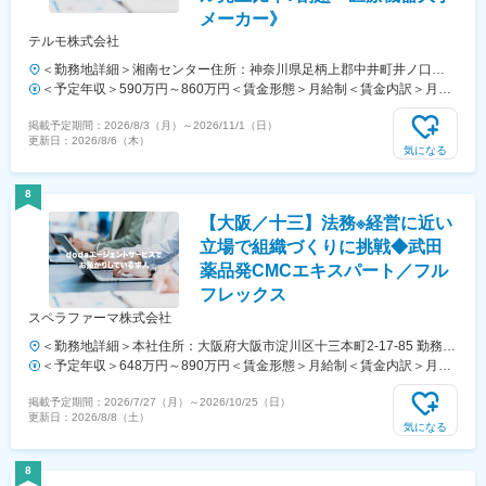
メーカー》
テルモ株式会社
＜勤務地詳細＞湘南センター住所：神奈川県足柄上郡中井町井ノ口
1500 受動喫煙対策：屋内全面禁煙変更の範囲：会社の定める事業所
＜予定年収＞590万円～860万円＜賃金形態＞月給制＜賃金内訳＞月額
（リモートワーク含む）
（基本給）：279,000円～458,000円＜月給＞279,000円～458,000円＜
掲載予定期間：
2026/8/3（月）
～
2026/11/1（日）
昇給有無＞有＜残業手当＞有＜給与補足＞※年収は経験・能力等を考慮
更新日：
2026/8/6（木）
し、同社規定により決定■賞与あり（年2回）■昇給・昇格あり（年1
気になる
回）■職位：一般職賃金はあくまでも目安の金額であり、選考を通じて
上下する可能性があります。月給(月額)は固定手当を含めた表記です。
8
【大阪／十三】法務※経営に近い
立場で組織づくりに挑戦◆武田
薬品発CMCエキスパート／フル
フレックス
スペラファーマ株式会社
＜勤務地詳細＞本社住所：大阪府大阪市淀川区十三本町2-17-85 勤務地
最寄駅：十三駅受動喫煙対策：敷地内全面禁煙変更の範囲：会社の定め
＜予定年収＞648万円～890万円＜賃金形態＞月給制＜賃金内訳＞月額
る事業所
（基本給）：395,000円～570,000円＜月給＞395,000円～570,000円＜
掲載予定期間：
2026/7/27（月）
～
2026/10/25（日）
昇給有無＞有＜残業手当＞有＜給与補足＞■賞与：年3回／7月、12月、
更新日：
2026/8/8（土）
3月■昇給：年1回／3月賃金はあくまでも目安の金額であり、選考を通
気になる
じて上下する可能性があります。月給(月額)は固定手当を含めた表記で
す。
8