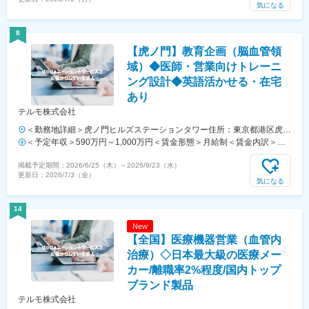
年収であり、これまでのご経験やスキル、年齢を考慮した上で最終決定
気になる
いたします。■評価：年1回賃金はあくまでも目安の金額であり、選考
を通じて上下する可能性があります。月給(月額)は固定手当を含めた表
8
記です。
【虎ノ門】教育企画（脳血管領
域）◆医師・営業向けトレーニ
ング設計◆英語活かせる・在宅
あり
テルモ株式会社
＜勤務地詳細＞虎ノ門ヒルズステーションタワー住所：東京都港区虎ノ
門２丁目６－１ 虎ノ門ヒルズ ステーションタワー 受動喫煙対策：敷地
＜予定年収＞590万円～1,000万円＜賃金形態＞月給制＜賃金内訳＞月
内喫煙可能場所あり変更の範囲：会社の定める事業所（リモートワーク
額（基本給）：279,000円～534,000円＜月給＞279,000円～534,000円
掲載予定期間：
2026/6/25（木）
～
2026/9/23（水）
含む）
＜昇給有無＞有＜残業手当＞有＜給与補足＞※年収は経験・能力等を考
更新日：
2026/7/3（金）
慮し、同社規定により決定■賞与あり（年2回）■昇給・昇格あり（年1
気になる
回）■職位：一般職～主任職賃金はあくまでも目安の金額であり、選考
を通じて上下する可能性があります。月給(月額)は固定手当を含めた表
14
記です。
New
【全国】医療機器営業（血管内
治療）◇日本最大級の医療メー
カー/離職率2%程度/国内トップ
ブランド製品
テルモ株式会社