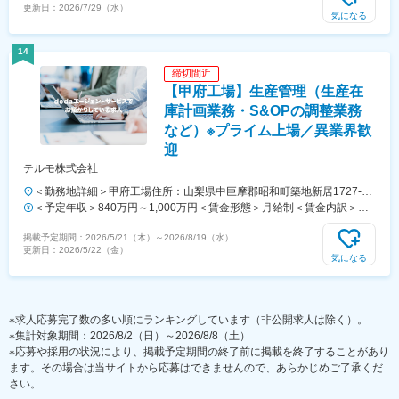
更新日：
2026/7/29（水）
年収・経験に応じて決定します。■昇給：有■賞与：年2回（7月、12
気になる
月）賃金はあくまでも目安の金額であり、選考を通じて上下する可能性
があります。月給(月額)は固定手当を含めた表記です。
14
締切間近
【甲府工場】生産管理（生産在
庫計画業務・S&OPの調整業務
など）※プライム上場／異業界歓
迎
テルモ株式会社
＜勤務地詳細＞甲府工場住所：山梨県中巨摩郡昭和町築地新居1727-1
勤務地最寄駅：JR中央本線／甲府駅受動喫煙対策：屋内全面禁煙変更
＜予定年収＞840万円～1,000万円＜賃金形態＞月給制＜賃金内訳＞月
の範囲：会社の定める事業所（リモートワーク含む）
額（基本給）：414,000円～534,000円＜月給＞414,000円～534,000円
掲載予定期間：
2026/5/21（木）
～
2026/8/19（水）
＜昇給有無＞有＜残業手当＞有＜給与補足＞※年収は経験・能力等を考
更新日：
2026/5/22（金）
慮し、同社規定により決定■賞与：年2回■昇給・昇格：年1回■職位：主
気になる
任職クラス賃金はあくまでも目安の金額であり、選考を通じて上下する
可能性があります。月給(月額)は固定手当を含めた表記です。
※求人応募完了数の多い順にランキングしています（非公開求人は除く）。
※集計対象期間：2026/8/2（日）～2026/8/8（土）
※応募や採用の状況により、掲載予定期間の終了前に掲載を終了することがあり
ます。その場合は当サイトから応募はできませんので、あらかじめご了承くだ
さい。