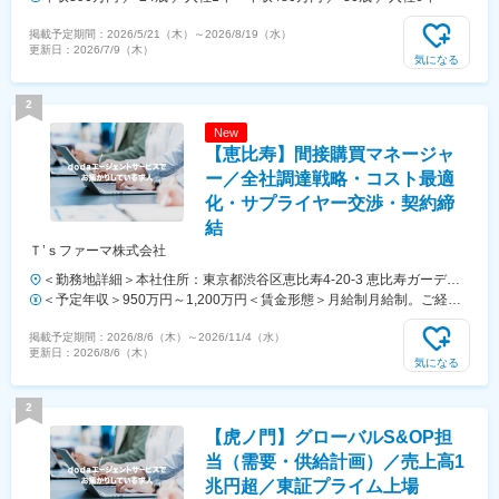
重・福岡※北海道・沖縄県を除く45都府県に多彩なプロジェクトを用
掲載予定期間：
2026/5/21（木）
～
2026/8/19（水）
意。※勤務地は希望を最大限考慮して決定します。※U・Iターン歓迎！
更新日：
2026/7/9（木）
住宅補助あり（月6万7000円まで会社補助）＼NEW！エリア制度導入
気になる
／全国でスキルを伸ばしたい方も、好きな場所で研究をしたい方も、ご
希望をお聞かせください！詳細は選考時にご案内いたします。【配属先
2
企業の一例】中外製薬株式会社中外製薬工業株式会社株式会社明治堺化
New
学工業株式会社日本化薬株式会社日東電工株式会社 豊橋事業所ニプロ
【恵比寿】間接購買マネージャ
ファーマ株式会社 大舘工場株式会社カネカ株式会社DNPファインケミ
カル宇都宮株式会社中外医科学研究所東邦チタニウム株式会社高田製薬
ー／全社調達戦略・コスト最適
株式会社株式会社理研ジェネシス株式会社マテリアルゲート三井化学
化・サプライヤー交渉・契約締
EMS株式会社株式会社エネコート 他
結
Ｔ’ｓファーマ株式会社
＜勤務地詳細＞本社住所：東京都渋谷区恵比寿4-20-3 恵比寿ガーデン
プレイスタワー18F勤務地最寄駅：各線／恵比寿駅受動喫煙対策：屋内
＜予定年収＞950万円～1,200万円＜賃金形態＞月給制月給制。ご経験
全面禁煙変更の範囲：会社の定める事業所（リモートワーク含む）
等により変動あり、当社既定により決定。＜賃金内訳＞月額（基本
掲載予定期間：
2026/8/6（木）
～
2026/11/4（水）
給）：688,000円～869,000円＜月給＞688,000円～869,000円＜昇給有
更新日：
2026/8/6（木）
無＞有＜残業手当＞有＜給与補足＞ご経験等により変動あり、当社既定
気になる
により決定。業績賞与年1回、昇給年1回。賃金はあくまでも目安の金
額であり、選考を通じて上下する可能性があります。月給(月額)は固定
2
手当を含めた表記です。
【虎ノ門】グローバルS&OP担
当（需要・供給計画）／売上高1
兆円超／東証プライム上場