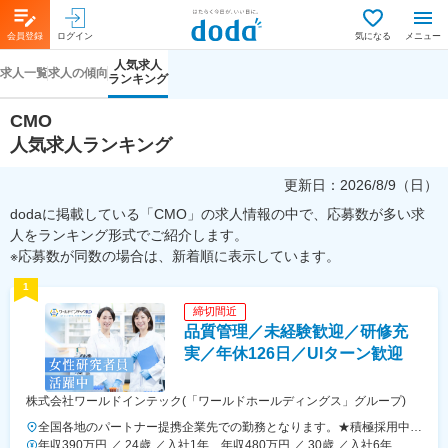
会員登録
ログイン
気になる
メニュー
人気求人
求人一覧
求人の傾向
ランキング
CMO
人気求人ランキング
更新日：
2026/8/9（日）
dodaに掲載している「CMO」の求人情報の中で、応募数が多い求
人をランキング形式でご紹介します。
※応募数が同数の場合は、新着順に表示しています。
1
締切間近
品質管理／未経験歓迎／研修充
実／年休126日／UIターン歓迎
株式会社ワールドインテック(「ワールドホールディングス」グループ)
全国各地のパートナー提携企業先での勤務となります。★積極採用中エ
リア東京・神奈川・千葉・埼玉・大阪・京都・滋賀・兵庫・愛知・三
年収390万円 ／ 24歳 ／入社1年 年収480万円 ／ 30歳 ／入社6年