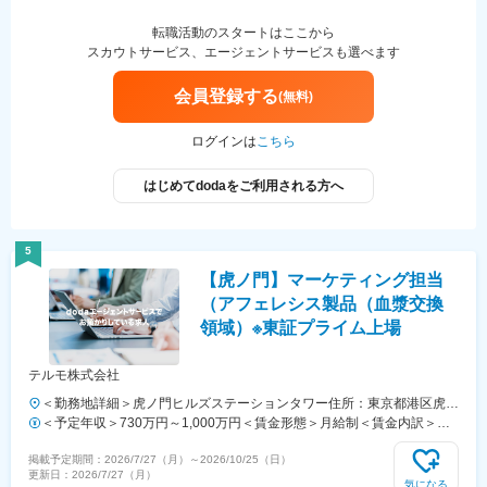
があります。月給(月額)は固定手当を含めた表記です。
転職活動のスタートはここから
スカウトサービス、エージェントサービスも選べます
会員登録する
(無料)
ログインは
こちら
はじめてdodaをご利用される方へ
5
【虎ノ門】マーケティング担当
（アフェレシス製品（血漿交換
領域）※東証プライム上場
テルモ株式会社
＜勤務地詳細＞虎ノ門ヒルズステーションタワー住所：東京都港区虎ノ
門２丁目６－１ 虎ノ門ヒルズ ステーションタワー 受動喫煙対策：敷地
＜予定年収＞730万円～1,000万円＜賃金形態＞月給制＜賃金内訳＞月
内喫煙可能場所あり変更の範囲：会社の定める事業所
額（基本給）：354,000円～534,000円＜月給＞354,000円～534,000円
掲載予定期間：
2026/7/27（月）
～
2026/10/25（日）
＜昇給有無＞有＜残業手当＞有＜給与補足＞※年収はご経験やスキルを
更新日：
2026/7/27（月）
考慮し決定いたします。■賞与：年2回■昇給：年1回■職位：一般職～主
気になる