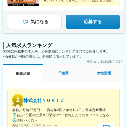
川公園駅、妙興寺駅、六軒駅(三重県)、霞ケ浦駅、光善寺駅、平野
★ホワイト500、くるみんプラス、えるぼし三ツ星認定
字宮ノ東41-29※詳細は「会社概要」欄HPから
企業
駅(地下鉄)、久米田駅、ケーブル八幡宮山上駅、田村駅、唐崎駅、
★成果は毎月インセンティブで還元／正当な評価で頑張
筒井駅、豊岡駅(兵庫県)、新宮駅、安芸長束駅、安浦駅、周布駅、
りは給与に反映
出雲市駅、高野駅、西富井駅、周防下郷駅、櫛ケ浜駅、府中駅(徳
島県)、北久米駅、北宇和島駅、伏石駅、下曽根駅、高城駅、杵築
気になる
応募する
駅、宮崎駅、日向庄内駅、門川駅、志布志駅、日宇駅、玉名駅、
赤嶺駅、下菅谷駅、長沼駅(静岡県)
人気求人ランキング
dodaに掲載中の求人を、応募数順にランキング形式でご紹介します。
※応募数が同数の場合は、新着順に表示しています。
更新日：
2026/8/7（金）
千葉県
女性活躍
医薬品卸
株式会社ＮＯＲＩＺ
事務／月給27万円～・賞与年2回／年休124日／基本定時退社
徒歩5分圏内に最寄り駅が3つ！移転したてのオフィスとなるため、新しくキレイなオフィスで働けます！★転勤なし東京都中央区銀座6-13-16 ヒューリック銀座ウォールビル3階新富町から徒歩3分※受動喫煙対策：屋内禁煙
月給27万円～
掲載予定期間：
2026/5/28（木）
〜