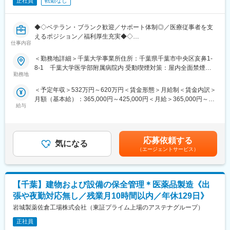
正社員
転勤なし
宿泊は伴わない範囲での担当振り分けとなります）
・お客様は動物病院、牧場、養鶏場、動物病院、保健所、大学な
ど多岐に渡ります。
【体制の魅力】
・働き方や福利厚生が充実する環境で、安定してスキルアップで
◆◇ベテラン・ブランク歓迎／サポート体制◎／医療従事者を支
■サポート体制：
きる環境です！
えるポジション／福利厚生充実◆◇
事務職員がデータや資料作り等を行ってくれます。全国各地のメ
仕事内容
■業務内容：
ンバーと情報交換しお互いをサポートしています。
変更の範囲：会社の定める業務
手術で使用する器材の洗浄・滅菌作業など、医療現場の感染管理
＜勤務地詳細＞千葉大学事業所住所：千葉県千葉市中央区亥鼻1-
■2名以上で業務：
に寄与する業務です。グローブ、エプロン、フェイスシールド等
8-1 千葉大学医学部附属病院内 受動喫煙対策：屋内全面禁煙変
病院への医療材料提案は担当者が単独で動くのではなく、病院内
の防護具を着用して感染対策を徹底しています。また、器材の在
勤務地
更の範囲：会社の定める事業所
に常駐している物流管理部門の現場責任者と連携しながら行いま
庫管理や洗浄機器・滅菌機器類の稼働状況管理も行います。
す。
＜予定年収＞532万円～620万円＜賃金形態＞月給制＜賃金内訳＞
月額（基本給）：365,000円～425,000円＜月給＞365,000円～
■具体的な仕事の流れ：
【働き方】
給与
425,000円＜昇給有無＞有＜残業手当＞無＜給与補足＞■賞与：年
・洗浄工程：使用された医療器材を洗浄します。
残業は月20時間程度、年休124日・土日祝休みです。また、地域
2回（6月、12月）■昇給：年1回（6月）賃金はあくまでも目安の
・組立・性能点検：洗浄されたピンセットなどの医療器材を個々
限定（転勤なし）・ナショナル（転勤あり）から選択可能です。
金額であり、選考を通じて上下する可能性があります。月給(月額)
に性能点検して組み立てます。
ナショナルの場合、新規契約開始時や欠員補充などが転勤のタイ
は固定手当を含めた表記です。
・包装・滅菌：組み立てが終わった医療器材を包装し、滅菌しま
応募依頼する
ミングとなりますが、頻度は少ないです。
気になる
す。
（エージェントサービス）
・保管・供給：滅菌工程が終了した医療器材を一時保管します。
【評価制度】
※医療現場の定数や依頼に合わせ、滅菌した医療器材を供給しま
コスト削減目標は、各担当施設との打合せで決定していきます。
す。
厳しいノルマのような位置づけではありません。また、物価高騰
【千葉】建物および設備の保全管理＊医薬品製造《出
等の要因も考慮して評価を行います。半期に一度、「行動評価」
■手術等器材の洗浄滅菌の仕事の流れ：
張や夜勤対応無し／残業月10時間以内／年休129日》
と「成果評価」の両軸で評価されます。女性管理職も活躍中で実
・手術や診療科ごとに使用されたハサミやピンセット等の医療器
岩城製薬佐倉工場株式会社（東証プライム上場のアステナグループ）
績を評価する社風です。
材を回収します。
キャリアパス：メンバー⇒主任⇒課長⇒副部長⇒部長
・使用された医療器材の数を確認します。
正社員