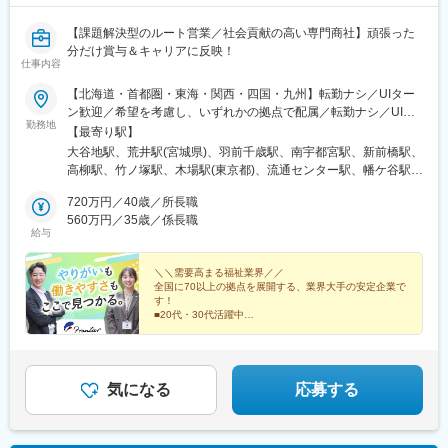
【会社について】
2020年7月1日よりアステナグループの医薬品製造工場として再出
【課題解決型のルート営業／社会貢献の高い専門商社】頑張った
発しました。持株会社であるアステナホールディングスを核とし
分だけ賞与＆キャリアに反映！
仕事内容
て、ファインケミカル事業、医薬事業、HBC食品事業、化学品事
業の4事業の各社で構成され、ESG経営による持続的な成長を目指
【北海道・首都圏・東海・関西・四国・九州】転勤ナシ／UIター
すべく新規事業への投資と育成にも取り組んおります。
ン歓迎／希望を考慮し、いずれかの拠点で配属／転勤ナシ／UIタ
岩城製薬佐倉工場株式会社は、アステナグループにおける医薬品
勤務地
ーン歓迎！【北海道】札幌東営業所【宮城県】仙台東営業所【山
【最寄り駅】
製造の主要工場として、治験薬製造から商業生産まで、医薬品に
形県】山形営業所【栃木県】宇都宮営業所【群馬県】群馬営業所
大谷地駅、荒井駅(宮城県)、羽前千歳駅、南宇都宮駅、新前橋駅、
関する様々な業務を受託しています。
【千葉県】柏営業所【東京都】足立営業所江東営業所大田営業所
高柳駅、竹ノ塚駅、木場駅(東京都)、流通センター駅、幡ケ谷駅、
幅広い剤形の医薬品製造が可能な設備・技術・ノウハウを有し、
渋谷営業所世田谷営業所板橋営業所練馬営業所西東京営業所府中
千歳烏山駅、中板橋駅、練馬高野台駅、西武柳沢駅、分倍河原
アステナグループ各社のバリューチェーンを活かすことで、開発
営業所立川営業所八王子営業所【神奈川県】川崎東営業所川崎営
720万円／40歳／所長職
駅、泉体育館駅、北八王子駅、川崎大師駅、中野島駅、東山田
から生産までワンストップで受託できる体制を整えています。
業所横浜北営業所横浜営業所横浜南営業所大和営業所相模原営業
560万円／35歳／係長職
駅、阪東橋駅、港南台駅、鶴間駅、相模原駅、東海大学前駅、尼
給与
所平塚営業所【愛知県】名古屋営業所名古屋南営業所【大阪府】
ケ坂駅、呼続駅、吹田駅(阪急線)、加美駅、新大宮駅、アイランド
変更の範囲：会社の定める業務
吹田営業所大阪東営業所【奈良県】奈良営業所【兵庫県】神戸営
センター駅、勝瑞駅、西小倉駅、賀来駅、大森海岸駅、笹塚駅、
業所【徳島県】徳島営業所【福岡県】北九州営業所【大分県】大
＼＼需要高まる福祉業界／／
大山駅(東京都)、府中本町駅、立飛駅、鈴木町駅、吉野町駅、南林
全国に70以上の拠点を展開する、業界大手の安定企業で
分営業所
間駅、志賀本通駅、妙音通駅、吹田駅(東海道本線)、新加美駅、奈
す！
良駅、アイランド北口駅、東門前駅、黄金町駅、清水駅(愛知県)、
■20代・30代活躍中
■毎日ノー残業デー／毎日18時半完全退社
桜駅(愛知県)、マリンパーク駅
■完全週休2日制（土日祝休み）
■手当が充実（営業手当・住宅手当など）
気になる
応募する