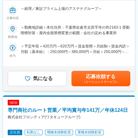
・医療材料の搬送・取り揃えた医療材料を各医療現場に搬送する
て、医療用医薬品、医療機器、検査試薬、介護用品、健康食品、
などの業務を行います。
一般用医薬品などを卸売販売しています。約1000メーカー・35万
～経理／東証プライム上場のアステナグループ～
アイテムを扱い、多様なニーズに対応。さらに新製品・業界情報
■組織構成
の提供や医療経営士資格による経営支援、新規開業支援、地域医
仕事内容
【概要】
千葉がんセンター：社員4名、パート7名
療への貢献など、有益な情報を継続的に提供しています。
当社にて、経理業務全般をご担当いただきます 。
＜勤務地詳細＞本社住所：千葉県佐倉市太田字寺の作2183-1 受動
千葉大学：社員29名、パート11名
月次・四半期・年次決算の取り纏めを中心に、業績管理、会計ソ
喫煙対策：屋内全面禁煙変更の範囲：会社の定める事業所
ブランクのある方も歓迎いたします。工程が明確なので、久しぶ
変更の範囲：会社の定める業務
フトへの入力、請求書発行、資金管理、固定資産管理など、工場
勤務地
りの現場でも手順に沿って取り組むことができます。
の健全な経営を支える幅広い実務に携わります 。
＜予定年収＞420万円～620万円＜賃金形態＞月給制＜賃金内訳＞
■ポジションの魅力：
月額（基本給）：250,000円～380,000円＜月給＞250,000円～
【業務内容】
担当メンバーと連携を取り合う、チームワークが大事な仕事で
給与
380,000円＜昇給有無＞有＜残業手当＞有＜給与補足＞■賞与実績:
■月次・年次決算の取り纏め、税金計算補助、監査法人対応
す。やりがいを感じるのは、感謝された時です。例えば、急病の
年2回※上記給与には残業代は含んでおりません賃金はあくまでも
■会計ソフトや債務管理ソフトへの入力、請求書発行、勘定残高確
患者様の手術が発生したため、使用する可能性のある器材を予測
目安の金額であり、選考を通じて上下する可能性があります。月
認
して通常業務より早い対応を行った際に、看護師の方からお礼の
給(月額)は固定手当を含めた表記です。
■生産管理システムを用いた原価集計、棚卸資産の締め、部門別費
応募依頼する
言葉をいただくと嬉しく感じます。急病の患者様の手術が発生
気になる
用の集計 ■資金日繰り表作成、支払依頼、借入金依頼
（エージェントサービス）
し、自身の担当業務が思うように進められない時もありますが、
■固定資産の取得・除却、減価償却費計上、投資進捗管理 など
時間が押していても一度心を落ち着かせ、リラックスすることを
■原価計算業務
心掛けています。時間帯によって忙しい時がありますが、担当メ
ンバーと連携を取り合い、業務を進めています。チームワークが
NEW
【組織構成】
大事な職場です。福利厚生面では、有給休暇や夏期・冬期休暇が
現状2名体制
専門商社のルート営業／平均賞与年141万／年休124日
ありますし、お休みも取得しやすい環境です。
株式会社フロンティア(ワタキューグループ)
【魅力】
変更の範囲：会社の定める業務
岩城製薬佐倉工場は、安心して長く働ける環境が魅力です。個人
の裁量が大きく、実力次第でキャリアアップも可能です。
正社員
転勤なし
職種未経験歓迎
業種未経験歓迎