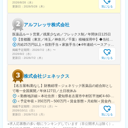
2026/8/26（水）
気になる
更新日：
2026/5/28（木）
アルフレッサ株式会社
医薬品ルート営業／残業少なめ／フレックス制／年間休日125日
【首都圏（東京／埼玉／神奈川／千葉）積極採用中】◆当社が展開する【北海道／関東／首都圏／中部／近畿／九州】の各事業所へご希望を考慮した上で配属となります。【北海道】北海道【関東】栃木／群馬／茨城／長野／山梨／新潟【首都圏】東京／埼玉／神奈川／千葉★積極採用エリア【中部】静岡／愛知／三重／岐阜【近畿】滋賀／兵庫／大阪／京都／奈良／和歌山【九州】福岡／長崎／熊本／大分／宮崎／鹿児島各事業所の詳細については、弊社HPよりご確認ください※「企業情報」→「拠点」よりご確認いただけます。屋内禁煙(※喫煙室あり※禁煙タイムあり※喫煙室での就労はありません)
月給25万円以上＋役割手当＋家族手当 (★4年連続ベースアップ実施！)※時間外手当別途支給※年齢、経験、能力を考慮の上、優遇します
掲載予定期間：
2026/7/2（木）
〜
2026/9/2（水）
気になる
更新日：
2026/7/2（木）
株式会社ジェネックス
【名古屋/転勤なし】財務経理～ジェネリック医薬品の総合卸とし
て唯一全国展開／年休127日／土日祝休み
＜勤務地詳細＞本社住所：愛知県名古屋市中村区平池町4-60-12 グローバルゲート27F受動喫煙対策：敷地内喫煙可能場所あり変更の範囲：無
＜予定年収＞350万円～500万円＜賃金形態＞月給制＜賃金内訳＞月額（基本給）：250,000円～357,000円＜月給＞250,000円～357,000円＜昇給有無＞有＜残業手当＞有＜給与補足＞昇給：年１回（３月）賞与：年２回（6月、12月）※経験、スキルに応じて相談のうえ決定いたします※残業手当は別途支給30歳年収：350万円／月給25万円+賞与35歳年収：400万円／月給28.5万円+賞与賃金はあくまでも目安の金額であり、選考を通じて上下する可能性があります。月給(月額)は固定手当を含めた表記です。
掲載予定期間：
2026/7/13（月）
〜
2026/10/11（日）
気になる
更新日：
2026/7/13（月）
※求人応募数の多い順にランキングしています（非公開求人は除く）。