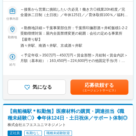
～接客から営業に挑戦したい方必見！働き方◎残業20h程度／完
全週休二日制（土日祝）／年休125日／／育休取得100％／福利厚
仕事内容
生充実／未経験安心の教育体制～
＜勤務地詳細＞千葉事業部住所：千葉県印旛郡酒々井町飯積1-2-2
■業務内容：
受動喫煙対策：屋内全面禁煙変更の範囲：会社の定める事業所
畜産農家に対し畜産用動物用医薬品、飼料添加物、畜産用機械器
勤務地
【最寄り駅】
具、IoT関連商品等の営業をお任せします。お客様との関係性を重
酒々井駅、南酒々井駅、京成酒々井駅
視した営業スタイルですので、お客様に寄り添い、信頼を構築い
ただける方を求めています！
＜予定年収＞350万円～450万円＜賃金形態＞月給制＜賃金内訳＞
月額（基本給）：163,450円～224,600円その他固定手当/月：
■具体的には：
給与
54,222円固定残業手当/月：36,278円～40,514円（固定残業時間
・お客様のお困りごとを聞きながら動物の病気予防のための商品
20時間0分/月）超過した時間外労働の残業手当は追加支給＜月給
等を提案いただきます。
＞253,950円～319,336円（一律手当を含む）＜昇給有無＞有＜残
・新商品やキャンペーン商品のご案内もございます。
業手当＞有＜給与補足＞※ご経験やスキルで決定します。■賞与：
応募依頼する
・農家の方に商品を使うことのメリットをわかりやすく説明、提
気になる
2回■残業手当（固定残業代制 超過分別途支給）■手当：住宅手当
（エージェントサービス）
案していただきます。
／家族手当／運転手当／帰省手当／単身赴任手当など賃金はあく
◎既存：新規＝8：2
までも目安の金額であり、選考を通じて上下する可能性がありま
◎1日の顧客訪問数：10件前後の畜産農家を回っていただきま
す。月給(月額)は固定手当を含めた表記です。
す。
【南船橋駅＊転勤無】医療材料の購買・調達担当《職
種未経験〇》◆年休124日・土日祝休／サポート体制◎
■充実の教育体制：
・入社後1か月ほどは前任と一緒にお客様先を訪問しながら仕事の
株式会社エフエスユニマネジメント
流れを覚えていきますので未経験の方も安心です！
正社員
転勤なし
職種未経験歓迎
・動物用医薬品、飼料添加物、機械器具などの知識は、メーカー