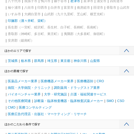
八千代市
我孫子市
鴨川市
鎌ケ谷市
君津市
富津市
浦安市
四街道市
袖ケ浦市
八街市
印西市
白井市
富里市
南房総市
匝瑳市
香取市
山武市
いすみ市
大網白里市
山武郡（九十九里町、芝山町、横芝光町）
印旛郡（酒々井町、栄町）
長生郡（一宮町、睦沢町、長生村、白子町、長柄町、長南町）
香取郡（神崎町、多古町、東庄町）
夷隅郡（大多喜町、御宿町）
安房郡（鋸南町）
ほかのエリアで探す
茨城県
栃木県
群馬県
埼玉県
東京都
神奈川県
山梨県
ほかの業種で探す
医薬品メーカー業界
医療機器メーカー業界
医療機器卸
CRO
病院・大学病院・クリニック
調剤薬局・ドラッグストア業界
バイオベンチャー業界
大学・研究施設
介護・福祉関連サービス
その他医療関連
診断薬・臨床検査機器・臨床検査試薬メーカー
SMO
CSO
CMO
医療コンサルティング
医療広告代理店・出版社・マーケティング・リサーチ
ほかのこだわり条件で探す