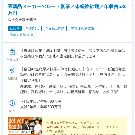
医薬品メーカーのルート営業／未経験歓迎／年収例630
万円
株式会社富士薬品
正社員
転勤なし
5名以上採用
職種未経験歓迎
業種未経験歓迎
【未経験歓迎／経験不問】自社製造のヘルスケア製品や健康食品
を企業様や個人のお宅へ定期的にお届けします
仕事内容
【全国42道府県／転居を伴う転勤なし】◎U・Iターン歓迎◎希望
勤務地は選考前に選べます◎受動喫煙対策あり（屋内禁煙）◎オ
勤務地
ンライン面接実施中■北海道・東北北海道／青森／岩手／秋田／山
【最寄り駅】
形／福島■関東茨城／栃木／群馬／神奈川／埼玉／千葉■北陸・甲
厚別駅、長都駅、新富士駅(北海道)、帯広駅、遠軽駅、滝川駅、桔
信越新潟／富山／石川／福井／長野／山梨■東海静岡／愛知／三重
梗駅、富良野駅、十九条駅、小樽築港駅、稲穂駅、撫牛子駅、羽
／岐阜■関西大阪／京都／滋賀／奈良／兵庫／和歌山■中国・四国
後牛島駅、横手駅、千徳駅、泉駅(常磐線)、北山形駅、偕楽園駅、
広島／島根／岡山／山口／徳島／愛媛／香川■九州・沖縄福岡／大
入社2年目／年収460万円
鹿島神宮駅、大宝駅、土浦駅、後台駅、黒磯駅、上今市駅、渋川
分／宮崎／鹿児島／熊本／長崎／沖縄＜オンライン面接実施中＞
入社3年目／年収630万円
駅、太田駅(群馬県)、大森台駅、青堀駅、南与野駅、武蔵高萩駅、
給与
その他、下記「勤務地一覧」よりご確認ください藤枝営業所：静
八潮駅、鴨居駅、倉見駅、磯部駅(石川県)、徳田駅(石川県)、上枝
岡県静岡県島田市道悦3-14-2三島営業所：静岡県田方郡函南町肥
駅、砺波駅、片原町駅(富山県)、速星駅、春江駅、水落駅、しんざ
田字南中道476中津川営業所：岐阜県中津川市中津川字大西667-1
＼ 働き方が変われば人生が充実する ／
駅、上越妙高駅、信州中野駅、附属中学前駅、切石駅、岩村田
★約240万軒と取引あり／調剤薬局・ドラッグストア
田辺営業所：和歌山県田辺市三栖字三反田130-5京都北営業所：京
駅、西上田駅、酒折駅、禾生駅、富士駅、古庄駅、半田駅、荒子
1,285店展開
都府京都市北区上賀茂向縄手町16滑川営業所：富山県滑川市柳原