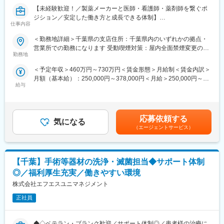
※休日出勤につきましては、月2～3日程度の土日祝出勤がござい
【未経験歓迎！／製薬メーカーと医師・看護師・薬剤師を繋ぐポ
ます。
ジション／安定した働き方と成長できる体制】
なお休日出勤日については、都度部門内で出勤調整を行い、その
仕事内容
際出勤可否の希望を確認した上で決めております。
■業務概要
＜勤務地詳細＞千葉県の支店住所：千葉県内のいずれかの拠点・
MSとは、マーケティングスペシャリストの略で、医薬品をはじめ
【魅力】
営業所での勤務になります 受動喫煙対策：屋内全面禁煙変更の範
とする医療に係わる様々な商品を販売しています。
岩城製薬佐倉工場は、安心して長く働ける環境が魅力です。個人
勤務地
囲：会社の定める事業所
生命関連商品の安定供給はもちろん、最新の医療情報の提供や、
の裁量が大きく、実力次第でキャリアアップも可能です。
＜予定年収＞460万円～730万円＜賃金形態＞月給制＜賃金内訳＞
メーカー・医療機関のつなぎ役としての役割を果たします。
月額（基本給）：250,000円～378,000円＜月給＞250,000円～
【会社について】
給与
378,000円＜昇給有無＞有＜残業手当＞有＜給与補足＞※予定年収
■業務詳細
2020年7月1日よりアステナグループの医薬品製造工場として再出
は月20時間残業をした場合の例です。※役職手当：最大15,000円
以下いずれかのMSとしてご活躍いただきます。
発しました。
／月※固定残業手当はございません。※条件については、ご経験等
＜医薬MS＞
持株会社であるアステナホールディングスを核として、ファイン
を踏まえて判断いたします。賃金はあくまでも目安の金額であ
病院や調剤薬局などを定期的に訪問。医師や患者さんのニーズを
ケミカル事業、医薬事業、HBC食品事業、化学品事業の4事業の
応募依頼する
気になる
り、選考を通じて上下する可能性があります。月給(月額)は固定手
収集し適切な医薬品や行動動向の情報などを提供します。
各社で構成され、ESG経営による持続的な成長を目指すべく新規
（エージェントサービス）
当を含めた表記です。
製薬メーカーのMRと連携し営業活動を行うことも多くあります。
事業への投資と育成にも取り組んでおります。
MSに求められるのは、お得意様のパートナーとして、きめ細かな
岩城製薬佐倉工場株式会社は、アステナグループにおける医薬品
医薬品ニーズに対応する姿勢です。
製造の主要工場として、治験薬製造から商業生産まで、医薬品に
【千葉】手術等器材の洗浄・滅菌担当◆サポート体制
その為には日々、医師や薬剤師とのコミュニケーションを深め、
関する様々な業務を受託しています。
信頼関係を築くことが大切になります。
幅広い剤形の医薬品製造が可能な設備・技術・ノウハウを有し、
◎／福利厚生充実／働きやすい環境
アステナグループ各社のバリューチェーンを活かすことで、開発
株式会社エフエスユニマネジメント
＜メディカルMS＞
から生産までワンストップで受託できる体制を整えています。
病院や検査センター等に対して臨床検査試薬や医療機器などを販
正社員
売、情報提供を行います。
変更の範囲：会社の定める業務
商談相手は医師や看護師、検査技師など。またメーカー担当者と
◆◇ベテラン・ブランク歓迎／サポート体制◎／患者様の治療に