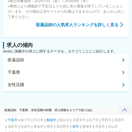
※集計対象期間：2026/7/31（金）～2026/8/6（木）
※事情により掲載終了予定日よりも前に求人募集が終了していることもご
ざいます。その場合は当サイトから応募はできませんので、あらかじめご
了承ください。
医薬品卸
の人気求人ランキングを詳しく見る
求人の傾向
dodaに掲載中の求人に関するデータを、カテゴリごとにご紹介します。
医薬品卸
千葉県
女性活躍
医薬品卸、千葉県、女性活躍の転職・求人情報をエリアで絞り込む
千葉市
銚子市
市川市
船橋市
館山市
木更津市
松戸市
野田市
茂原市
成田市
佐倉市
東金市
旭市
習志野市
柏市
勝浦市
市原市
流山市