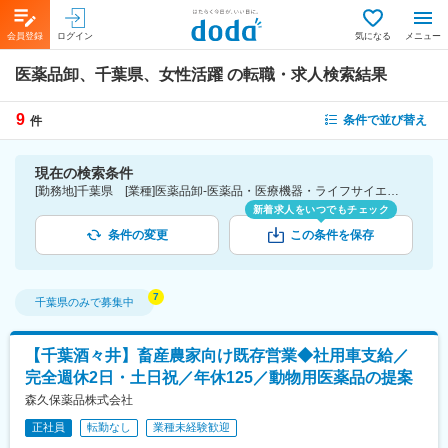
会員登録
ログイン
気になる
メニュー
医薬品卸、千葉県、女性活躍
の転職・求人検索結果
9
条件で並び替え
件
現在の検索条件
[勤務地]千葉県 [業種]医薬品卸-医薬品・医療機器・ライフサイエンス・医療系サービス [詳細条件](会社・職場の環境)女性活躍
新着求人をいつでもチェック
条件の変更
この条件を保存
千葉県
のみで募集中
【千葉酒々井】畜産農家向け既存営業◆社用車支給／
完全週休2日・土日祝／年休125／動物用医薬品の提案
森久保薬品株式会社
正社員
転勤なし
業種未経験歓迎