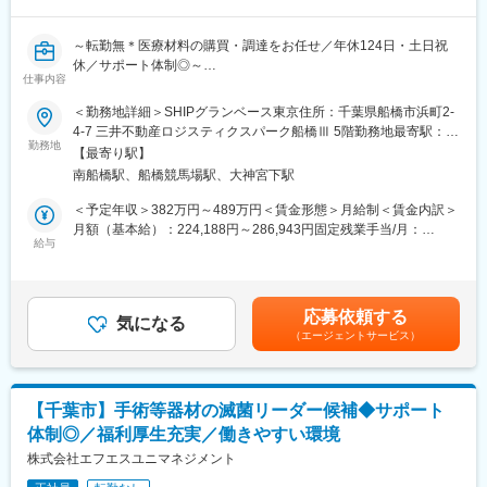
主催のオンライン勉強会なども頻繁に開催しており、学習機会が
ございます。
～転勤無＊医療材料の購買・調達をお任せ／年休124日・土日祝
・資格取得や研修支援制度が充実しています！
休／サポート体制◎～
仕事内容
■組織構成や社風：
【はじめに】
＜勤務地詳細＞SHIPグランベース東京住所：千葉県船橋市浜町2-
千葉事業部は23名（営業13名）20～60代まで幅広い年代層が在籍
病院の医薬品や医療材料（医薬品・機器・手術道具など）の購
4-7 三井不動産ロジスティクスパーク船橋Ⅲ 5階勤務地最寄駅：京
中！
買・調達を行う担当の募集です。担当病院へ訪問し、職員の一員
勤務地
葉線線／南船橋駅受動喫煙対策：屋内全面禁煙変更の範囲：会社
お客様だけでなく社員同士の礼儀も重視し、挨拶を徹底しており
【最寄り駅】
として関係構築をしながら勤務いただきます。病院の経営におけ
の定める事業所
ます。
南船橋駅、船橋競馬場駅、大神宮下駅
るコスト削減の支援がミッションです。各病院の購買担当者から
本社では地域の清掃ボランティアを実施し、地域貢献、地域密着
「仕入れのコストを抑えたい」「もっと品質のよさにこだわりた
＜予定年収＞382万円～489万円＜賃金形態＞月給制＜賃金内訳＞
で活動をしております！
い」といった要望をヒアリングし、購買担当者に代わって医療材
月額（基本給）：224,188円～286,943円固定残業手当/月：
料や医薬品を扱うディーラー（卸）との価格交渉や、ディーラー
給与
34,812円～44,557円（固定残業時間20時間0分/月）超過した時間
■評価制度：
やメーカーと連携してより良い品を病院に提案します。
外労働の残業手当は追加支給＜月給＞259,000円～331,500円（一
目標管理制度を導入しております。
律手当を含む）＜昇給有無＞有＜残業手当＞有＜給与補足＞※地域
半年に1度上司部下で目標設定し、その結果で評価いたします。
【業務内容】
限定（転勤なし）・ナショナル（転勤あり）ご選択可能ですが、
この評価は昇給賞与に反映されます。
応募依頼する
週のうち1～2日ほど担当施設に訪問し、それ以外の日はオフィス
気になる
年収が変動します。■賞与：年2回（6月、12月）■昇給：年1回（6
（エージェントサービス）
での提案資料作成や購買データ等の整理・分析を行っています。
月）■モデル年収（管理職になった場合）：547万円～613万円賃
■当社の特徴や魅力：
・担当病院の購買担当者へヒアリング
金はあくまでも目安の金額であり、選考を通じて上下する可能性
・創業1974年というのは業界内でも非常に老舗の会社です。長年
・購買計画の提案（医療材料や医薬品など）
があります。月給(月額)は固定手当を含めた表記です。
の信頼関係を基に、多くのお取引先様に動物用医薬品、医療機器
・仕入先への価格交渉（病院のコスト削減）
を提供しております。
【千葉市】手術等器材の滅菌リーダー候補◆サポート
・医療従事者への医療材料提案
・全国にある競合10社の中で、地域密着型の企業として関東では
体制◎／福利厚生充実／働きやすい環境
・病院との打合せ（30分～1時間程度）
トップクラスの売上高を誇っています！
・事務局への報告（材料費削減効果など）
株式会社エフエスユニマネジメント
・創業以来、「人と動物の健康」をテーマに動薬事業を展開して
※月に数回、日帰り出張が発生する可能性がございます（基本的に
います。