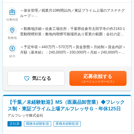
・医療器材を洗浄し、器材の性能点検を行います。
変更の範囲：会社の定める業務
・医療器材を再度使用できるように滅菌を行います。
～保全管理／残業月10時間以内／東証プライム上場のアステナグ
・医療材料の搬送・取り揃えた医療材料を各医療現場に搬送する
ループ～
などの業務を行います。
仕事内容
【業務内容】
■組織構成
＜勤務地詳細＞佐倉工場住所：千葉県佐倉市太田字寺の作2183-1
医薬品製造工場の建物、電気、空調、給排水などユーティリティ
ブランクのある方も歓迎いたします。工程が明確なので、久しぶ
受動喫煙対策：敷地内喫煙可能場所あり変更の範囲：会社の定め
設備に関する保全管理業務全般を行っていただきます。
りの現場でも手順に沿って取り組むことができます。
勤務地
る事業所
＜予定年収＞440万円～570万円＜賃金形態＞月給制＜賃金内訳＞
【組織構成】
■ポジションの魅力：
月額（基本給）：240,000円～330,000円＜月給＞240,000円～
当社には、20代～60代のシニア社員まで幅広く活躍中です。配属
担当メンバーと連携を取り合う、チームワークが大事な仕事で
給与
330,000円＜昇給有無＞有＜残業手当＞有＜給与補足＞■賞与実績:
先の「管理部」は施設管理・人事・総務の3チーム体制となってい
す。やりがいを感じるのは、感謝された時です。例えば、急病の
年2回賃金はあくまでも目安の金額であり、選考を通じて上下する
ます。
患者様の手術が発生したため、使用する可能性のある器材を予測
可能性があります。月給(月額)は固定手当を含めた表記です。
このほかに「経営企画部」「品質保証室」「製剤部」「品質管理
して通常業務より早い対応を行った際に、看護師の方からお礼の
部」があります。
言葉をいただくと嬉しく感じます。急病の患者様の手術が発生
応募依頼する
気になる
し、自身の担当業務が思うように進められない時もありますが、
（エージェントサービス）
【キャリアパス】
時間が押していても一度心を落ち着かせ、リラックスすることを
当社は、アステナグループにおける「医薬品製造の基幹工場」と
心掛けています。時間帯によって忙しい時がありますが、担当メ
して、若手人材の登用を積極的に行っております。
ンバーと連携を取り合い、業務を進めています。チームワークが
【千葉／未経験歓迎】MS（医薬品卸営業）◆フレック
大事な職場です。福利厚生面では、有給休暇や夏期・冬期休暇が
【働き方】
ありますし、お休みも取得しやすい環境です。
ス制・東証プライム上場アルフレッサＧ・年休125日
現状、当該部門の残業時間平均は月10時間以内です。
アルフレッサ株式会社
出張業務、夜勤や宿泊勤務もございません。
変更の範囲：会社の定める業務
※夜間のトラブル対応もゼロではありませんが、原則として管理職
正社員
職種未経験歓迎
業種未経験歓迎
が対応します。