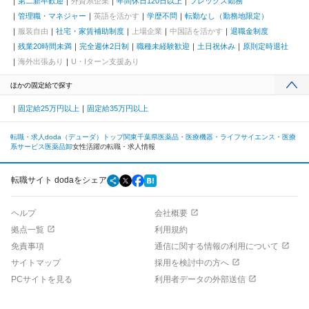
第二新卒歓迎
外資系企業
年間休日120日以上
フレックス勤務
管理職・マネジャー
英語を活かす
学歴不問
転勤なし（勤務地限定）
服装自由
社宅・家賃補助制度
上場企業
中国語を活かす
退職金制度
残業20時間未満
完全週休2日制
職種未経験歓迎
土日祝休み
原則定時退社
海外出張あり
U・Iターン支援あり
ほかの固定給で探す
固定給25万円以上
固定給35万円以上
転職・求人doda（デューダ）トップ
関東
千葉県
医薬品・医療機器・ライフサイエンス・医療
系サービス
医薬品卸
女性活躍の転職・求人情報
転職サイト dodaをシェア
ヘルプ
会社概要
拠点一覧
利用規約
免責事項
通信に関する情報の利用について
サイトマップ
採用を検討中の方へ
PCサイトを見る
利用者データの外部送信