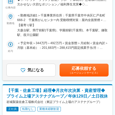
連携しお得意様へのソリューション営業を行います。
欠かせない大切なポジション／福利厚生充実◆◇
仕事内容
■業務内容：
■とあるMSの1日のスケジュール
手術で使用する器材の滅菌作業や、使用済み器材の洗浄・滅菌作
8:30出勤、朝礼参加
＜勤務地詳細1＞千葉事業所住所：千葉県千葉市中央区仁戸名町
業など、医療現場の感染管理に寄与する業務です。グローブ、エ
10:00顧客訪問
666-2 千葉県がんセンター内 受動喫煙対策：屋内全面禁煙＜勤
プロン、フェイスシールド等の防護具を着用して感染対策を徹底
12:00打合せ・商談
勤務地
務地詳細2＞千葉大学事業所住所：千葉県千葉市中央区亥鼻1-8-
【最寄り駅】
しています。また、器材の在庫管理や洗浄機器・滅菌機器類の稼
12:45勉強会参加
1 千葉大学医学部附属病院内 受動喫煙対策：屋内全面禁煙変更
大森台駅、県庁前駅(千葉県)、学園前駅(千葉県)、本千葉駅、鎌取
働状況管理も行います。
昼食
の範囲：会社の定める事業所
駅、葭川公園駅
14:20顧客訪問
■具体的な仕事の流れ：
17:00帰社、内勤業務
＜予定年収＞344万円～492万円＜賃金形態＞月給制＜賃金内訳＞
・洗浄工程・使用された医療器材を洗浄します。
18:00退勤
月額（基本給）：201,683円～288,415円固定残業手当/月：
・組立・性能点検・洗浄されたピンセットなどの医療器材を個々
給与
31,317円～44,785円（固定残業時間20時間0分/月）超過した時間
に性能点検して組み立てます。
■配属・組織構成
外労働の残業手当は追加支給＜月給＞233,000円～333,200円（一
・包装・滅菌・組み立てが終わった医療器材を包装し、滅菌しま
面接での評価、ご本人様の希望を加味して千葉県内のいずれかの
律手当を含む）＜昇給有無＞有＜残業手当＞有＜給与補足＞■賞
す。
営業所・拠点へ配属になります。
与：年2回（6月、12月）■昇給：年1回（6月）賃金はあくまでも
応募依頼する
・保管・供給・滅菌工程が終了した医療器材を一時保管します。
1拠点あたり6～12名程のMS職の方が在籍しています。
気になる
目安の金額であり、選考を通じて上下する可能性があります。月
（エージェントサービス）
※医療現場の定数や依頼に合わせ、滅菌した医療器材を供給しま
年齢層は20代～50代と幅広く、異業界出身の方も数多く活躍され
給(月額)は固定手当を含めた表記です。
す。
ています。
■手術等器材の洗浄滅菌の仕事の流れ：
■就業環境
【千葉・佐倉工場】経理◆月次年次決算・資産管理◆
・手術や診療科ごとに使用されたハサミやピンセット等の医療器
フレックスタイム制・完全週休2日制・年間休日126日で、柔軟な
プライム上場アステナグループ／年休129日／土日祝休
材を回収します。
働き方とワークライフバランスが実現できます。
・使用された医療器材の数を確認します。
岩城製薬佐倉工場株式会社（東証プライム上場のアステナグループ）
・医療器材を洗浄し、器材の性能点検を行います。
■アルフレッサ株式会社の魅力
正社員
転勤なし
業種未経験歓迎
・医療器材を再度使用できるように滅菌を行います。
当社は東証プライム上場アルフレッサグループの中核企業とし