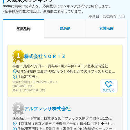
人気求人ランキング
dodaに掲載中の求人を、応募数順にランキング形式でご紹介します。
※応募数が同数の場合は、新着順に表示しています。
更新日：
2026/8/8（土）
群馬県
女性活躍
医薬品卸
株式会社ＮＯＲＩＺ
事務／月給27万円～・賞与年2回／年休124日／基本定時退社
徒歩5分圏内に最寄り駅が3つ！移転したてのオフィスとなるため、新しくキレイなオフィスで働けます！★転勤なし東京都中央区銀座6-13-16 ヒューリック銀座ウォールビル3階新富町から徒歩3分※受動喫煙対策：屋内禁煙
月給27万円～
掲載予定期間：
2026/5/28（木）
〜
2026/8/26（水）
気になる
更新日：
2026/5/28（木）
アルフレッサ株式会社
医薬品ルート営業／残業少なめ／フレックス制／年間休日125日
【首都圏（東京／埼玉／神奈川／千葉）積極採用中】◆当社が展開する【北海道／関東／首都圏／中部／近畿／九州】の各事業所へご希望を考慮した上で配属となります。【北海道】北海道【関東】栃木／群馬／茨城／長野／山梨／新潟【首都圏】東京／埼玉／神奈川／千葉★積極採用エリア【中部】静岡／愛知／三重／岐阜【近畿】滋賀／兵庫／大阪／京都／奈良／和歌山【九州】福岡／長崎／熊本／大分／宮崎／鹿児島各事業所の詳細については、弊社HPよりご確認ください※「企業情報」→「拠点」よりご確認いただけます。屋内禁煙(※喫煙室あり※禁煙タイムあり※喫煙室での就労はありません)
月給25万円以上＋役割手当＋家族手当 (★4年連続ベースアップ実施！)※時間外手当別途支給※年齢、経験、能力を考慮の上、優遇します