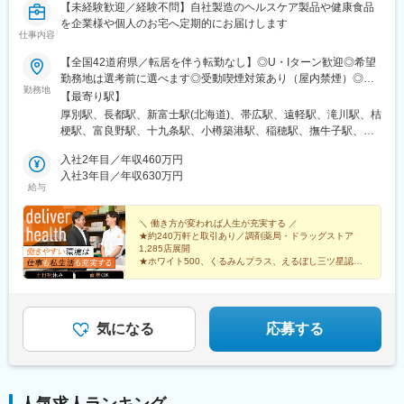
【未経験歓迎／経験不問】自社製造のヘルスケア製品や健康食品
を企業様や個人のお宅へ定期的にお届けします
仕事内容
【全国42道府県／転居を伴う転勤なし】◎U・Iターン歓迎◎希望
勤務地は選考前に選べます◎受動喫煙対策あり（屋内禁煙）◎オ
勤務地
ンライン面接実施中■北海道・東北北海道／青森／岩手／秋田／山
【最寄り駅】
形／福島■関東茨城／栃木／群馬／神奈川／埼玉／千葉■北陸・甲
厚別駅、長都駅、新富士駅(北海道)、帯広駅、遠軽駅、滝川駅、桔
信越新潟／富山／石川／福井／長野／山梨■東海静岡／愛知／三重
梗駅、富良野駅、十九条駅、小樽築港駅、稲穂駅、撫牛子駅、羽
／岐阜■関西大阪／京都／滋賀／奈良／兵庫／和歌山■中国・四国
後牛島駅、横手駅、千徳駅、泉駅(常磐線)、北山形駅、偕楽園駅、
広島／島根／岡山／山口／徳島／愛媛／香川■九州・沖縄福岡／大
入社2年目／年収460万円
鹿島神宮駅、大宝駅、土浦駅、後台駅、黒磯駅、上今市駅、渋川
分／宮崎／鹿児島／熊本／長崎／沖縄＜オンライン面接実施中＞
入社3年目／年収630万円
駅、太田駅(群馬県)、大森台駅、青堀駅、南与野駅、武蔵高萩駅、
給与
その他、下記「勤務地一覧」よりご確認ください藤枝営業所：静
八潮駅、鴨居駅、倉見駅、磯部駅(石川県)、徳田駅(石川県)、上枝
岡県静岡県島田市道悦3-14-2三島営業所：静岡県田方郡函南町肥
駅、砺波駅、片原町駅(富山県)、速星駅、春江駅、水落駅、しんざ
田字南中道476中津川営業所：岐阜県中津川市中津川字大西667-1
＼ 働き方が変われば人生が充実する ／
駅、上越妙高駅、信州中野駅、附属中学前駅、切石駅、岩村田
★約240万軒と取引あり／調剤薬局・ドラッグストア
田辺営業所：和歌山県田辺市三栖字三反田130-5京都北営業所：京
駅、西上田駅、酒折駅、禾生駅、富士駅、古庄駅、半田駅、荒子
1,285店展開
都府京都市北区上賀茂向縄手町16滑川営業所：富山県滑川市柳原
川公園駅、妙興寺駅、六軒駅(三重県)、霞ケ浦駅、光善寺駅、平野
★ホワイト500、くるみんプラス、えるぼし三ツ星認定
字宮ノ東41-29※詳細は「会社概要」欄HPから
企業
駅(地下鉄)、久米田駅、ケーブル八幡宮山上駅、田村駅、唐崎駅、
★成果は毎月インセンティブで還元／正当な評価で頑張
筒井駅、豊岡駅(兵庫県)、新宮駅、安芸長束駅、安浦駅、周布駅、
りは給与に反映
出雲市駅、高野駅、西富井駅、周防下郷駅、櫛ケ浜駅、府中駅(徳
島県)、北久米駅、北宇和島駅、伏石駅、下曽根駅、高城駅、杵築
気になる
応募する
駅、宮崎駅、日向庄内駅、門川駅、志布志駅、日宇駅、玉名駅、
赤嶺駅、下菅谷駅、長沼駅(静岡県)