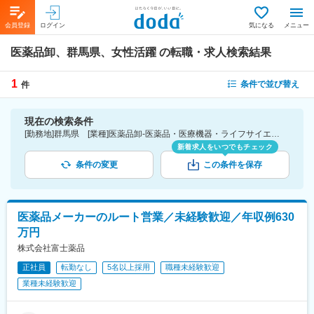
会員登録
ログイン
気になる
メニュー
医薬品卸、群馬県、女性活躍
の転職・求人検索結果
1
条件で並び替え
件
現在の検索条件
[勤務地]群馬県 [業種]医薬品卸-医薬品・医療機器・ライフサイエンス・医療系サービス [詳細条件](会社・職場の環境)女性活躍
新着求人をいつでもチェック
条件の変更
この条件を保存
医薬品メーカーのルート営業／未経験歓迎／年収例630
万円
株式会社富士薬品
正社員
転勤なし
5名以上採用
職種未経験歓迎
業種未経験歓迎