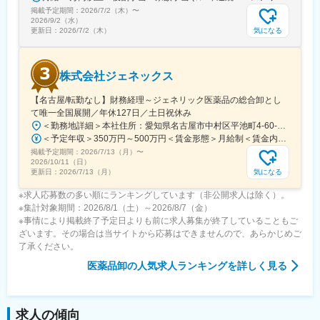
掲載予定期間：
2026/7/2（木）
〜
2026/9/2（水）
気になる
更新日：
2026/7/2（木）
株式会社ジェネックス
【名古屋/転勤なし】財務経理～ジェネリック医薬品の総合卸とし
て唯一全国展開／年休127日／土日祝休み
＜勤務地詳細＞本社住所：愛知県名古屋市中村区平池町4-60-12 グローバルゲート27F受動喫煙対策：敷地内喫煙可能場所あり変更の範囲：無
＜予定年収＞350万円～500万円＜賃金形態＞月給制＜賃金内訳＞月額（基本給）：250,000円～357,000円＜月給＞250,000円～357,000円＜昇給有無＞有＜残業手当＞有＜給与補足＞昇給：年１回（３月）賞与：年２回（6月、12月）※経験、スキルに応じて相談のうえ決定いたします※残業手当は別途支給30歳年収：350万円／月給25万円+賞与35歳年収：400万円／月給28.5万円+賞与賃金はあくまでも目安の金額であり、選考を通じて上下する可能性があります。月給(月額)は固定手当を含めた表記です。
掲載予定期間：
2026/7/13（月）
〜
2026/10/11（日）
気になる
更新日：
2026/7/13（月）
※求人応募数の多い順にランキングしています（非公開求人は除く）。
※集計対象期間：2026/8/1（土）～2026/8/7（金）
※事情により掲載終了予定日よりも前に求人募集が終了していることもご
ざいます。その場合は当サイトから応募はできませんので、あらかじめご
了承ください。
医薬品卸
の人気求人ランキングを詳しく見る
求人の傾向