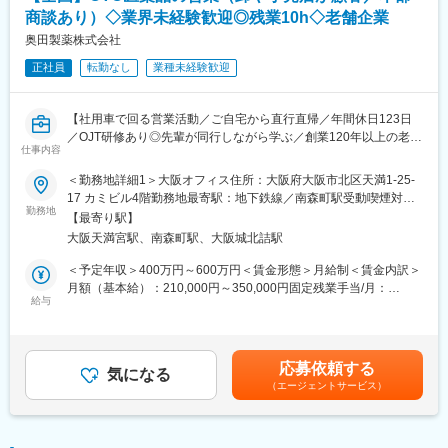
・転居を伴う転勤はありません
求められる発揮行動により決定します。
商談あり）◇業界未経験歓迎◎残業10h◇老舗企業
・職種により半年もしくは年間目標を設定し、その進捗と結果を
奥田製薬株式会社
■やりがい：
中心に評価。個々人の能力も把握し、育成や配置に活用します。
・最近、健康のことで困っていることがないかなど、親身にお話
正社員
転勤なし
業種未経験歓迎
を聞くことで、お客様と信頼関係を築き、お客様の健康管理に貢
■当社について：
献することができます。
・Santenは、眼科医療に特化した130年の歴史を持つ製薬企業で
・「この薬すごく効き目があって良かったよ。」「こないだのリ
【社用車で回る営業活動／ご自宅から直行直帰／年間休日123日
す。日本発のグローバル企業として60カ国以上に拠点を持ち、目
ンゴ酢美味しかった！ちょうどまた買おうと思ってたの。来てく
／OJT研修あり◎先輩が同行しながら学ぶ／創業120年以上の老舗
の健康のために様々な革新的な治療法とデジタルソリューション
れてありがとう。」など、「ありがとう」という言葉が一番のや
仕事内容
安定医薬品メーカー】
を提供し、世界中の人々の視覚に関わる社会問題に取り組んでい
りがいです。
ます。
＜勤務地詳細1＞大阪オフィス住所：大阪府大阪市北区天満1-25-
■業務内容：
・Santenにおけるキャリア構築
17 カミビル4階勤務地最寄駅：地下鉄線／南森町駅受動喫煙対
変更の範囲：会社の定める業務
医薬品卸やドラッグストア本部に対し、OTC医薬品の新商品提案
勤務地
Santenでのキャリアは、あなたにとって変化をもたらす機会とな
策：敷地内全面禁煙＜勤務地詳細2＞全国住所：自宅から直行直帰
【最寄り駅】
や販売促進施策の企画・提案営業をお任せします。
ります。Santenは、「Santen2030」に示されている長期的ビジ
です 受動喫煙対策：屋内全面禁煙変更の範囲：無
大阪天満宮駅、南森町駅、大阪城北詰駅
営業先は既存取引先が主となりますが、新規先開拓も積極的に行
ョンを通じて、視覚障がい者の社会的・経済的ニーズに応える社
います。
会イノベーターとなることを目指しています。そのために私たち
＜予定年収＞400万円～600万円＜賃金形態＞月給制＜賃金内訳＞
は、世界中のチームメンバーと多様な才能を発揮し合い、柔軟な
月額（基本給）：210,000円～350,000円固定残業手当/月：
＜詳細＞
給与
働き方とインクルーシブな職場環境を提供しております。その結
41,780円～64,270円（固定残業時間20時間0分/月）超過した時間
・医薬品卸およびドラッグストア本部への提案営業
果、新たなソリューションを発見し、患者様への理解、治療の革
外労働の残業手当は追加支給＜月給＞251,780円～414,270円（一
・OTC医薬品の新商品導入提案
新を推進しています。
律手当を含む）＜昇給有無＞有＜残業手当＞有＜給与補足＞※上記
・販売促進施策の企画・提案
給与詳細は、あくまでも目安の金額であり、選考を通じて上下す
応募依頼する
・本部バイヤーとの商談・関係構築
気になる
※直近１年以内に自己応募、または他人材紹介会社含めて、同ポジ
る可能性があります。■昇給：年1回（0.50％～1.00％）■賞与：
（エージェントサービス）
・既存取引先への深耕営業
ションへご応募をされた方の再応募は不可となります。
年2回（計3ヵ月分以上）賃金はあくまでも目安の金額であり、選
・新規ドラッグストアへの提案営業 （飛び込み営業やテレアポは
考を通じて上下する可能性があります。月給(月額)は固定手当を含
なく、アポイント取得後の訪問）
変更の範囲：会社の定める業務
めた表記です。