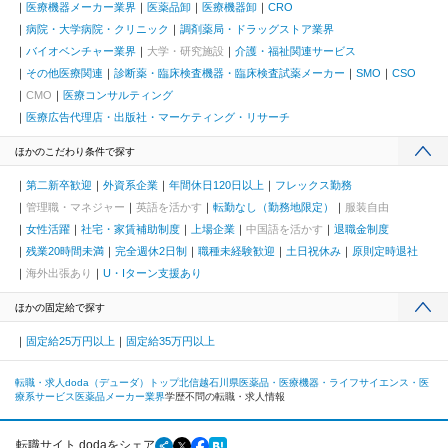
医療機器メーカー業界
医薬品卸
医療機器卸
CRO
病院・大学病院・クリニック
調剤薬局・ドラッグストア業界
バイオベンチャー業界
大学・研究施設
介護・福祉関連サービス
その他医療関連
診断薬・臨床検査機器・臨床検査試薬メーカー
SMO
CSO
CMO
医療コンサルティング
医療広告代理店・出版社・マーケティング・リサーチ
ほかのこだわり条件で探す
第二新卒歓迎
外資系企業
年間休日120日以上
フレックス勤務
管理職・マネジャー
英語を活かす
転勤なし（勤務地限定）
服装自由
女性活躍
社宅・家賃補助制度
上場企業
中国語を活かす
退職金制度
残業20時間未満
完全週休2日制
職種未経験歓迎
土日祝休み
原則定時退社
海外出張あり
U・Iターン支援あり
ほかの固定給で探す
固定給25万円以上
固定給35万円以上
転職・求人doda（デューダ）トップ
北信越
石川県
医薬品・医療機器・ライフサイエンス・医
療系サービス
医薬品メーカー業界
学歴不問の転職・求人情報
転職サイト dodaをシェア