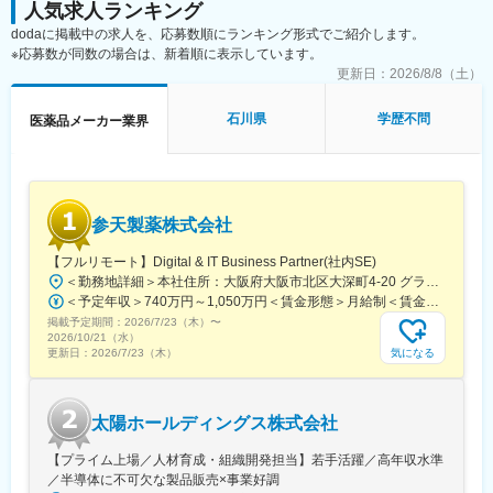
人気求人ランキング
＜取扱商材＞
dodaに掲載中の求人を、応募数順にランキング形式でご紹介します。
現在はOTC医薬品が中心で、内服固形剤（鎮痛薬など）、外用剤
※応募数が同数の場合は、新着順に表示しています。
（点鼻薬、虫刺され薬など）のNB品・PB品を取り扱っていま
す。
更新日：
2026/8/8（土）
今後は健康食品や機能性表示食品などの分野へ事業領域が広がる
可能性もあります。
石川県
学歴不問
医薬品メーカー業界
＜働き方＞
社用車を利用して営業活動を行います。
担当エリアや担当社数、出張頻度はご経験やスキルに応じて決定
します。
参天製薬株式会社
新規開拓営業をお任せします。
【フルリモート】Digital & IT Business Partner(社内SE)
■入社後の流れ：
＜勤務地詳細＞本社住所：大阪府大阪市北区大深町4-20 グランフロント大阪タワーA25F勤務地最寄駅：JR各線／大阪駅受動喫煙対策：屋内全面禁煙変更の範囲：会社の定める事業所（リモートワーク含む）
配属部署にてOJTを開始し、先輩社員との商談同行や引継ぎを通
＜予定年収＞740万円～1,050万円＜賃金形態＞月給制＜賃金内訳＞月額（基本給）：540,000円～770,000円＜月給＞540,000円～770,000円＜昇給有無＞有＜残業手当＞有＜給与補足＞※経験・能力等を考慮の上、当社規定により決定します。■賞与：年1回支給■基本給改定：年1回（4月）賃金はあくまでも目安の金額であり、選考を通じて上下する可能性があります。月給(月額)は固定手当を含めた表記です。
じて、担当顧客や営業活動について理解を深めていただきます。
掲載予定期間：
2026/7/23（木）
〜
独り立ちの時期は一律ではなく、習熟度や経験に応じて判断する
2026/10/21（水）
ため、安心して業務に取り組める環境です。
気になる
更新日：
2026/7/23（木）
■評価制度について：
担当顧客ごとに設定された目標（売上、利益）をもとに既存先や
太陽ホールディングス株式会社
新規先への営業活動を行っています。
目標の達成状況は評価項目の一つですが、達成率以外に、取り組
【プライム上場／人材育成・組織開発担当】若手活躍／高年収水準
み内容も踏まえて評価しています。
／半導体に不可欠な製品販売×事業好調
会社全体としては、個人ごとに目標シートを作成し半期ごとにレ