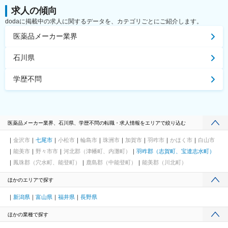
求人の傾向
dodaに掲載中の求人に関するデータを、カテゴリごとにご紹介します。
医薬品メーカー業界
石川県
学歴不問
医薬品メーカー業界、石川県、学歴不問の転職・求人情報をエリアで絞り込む
金沢市
七尾市
小松市
輪島市
珠洲市
加賀市
羽咋市
かほく市
白山市
能美市
野々市市
河北郡（津幡町、内灘町）
羽咋郡（志賀町、宝達志水町）
鳳珠郡（穴水町、能登町）
鹿島郡（中能登町）
能美郡（川北町）
ほかのエリアで探す
新潟県
富山県
福井県
長野県
ほかの業種で探す