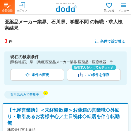
会員登録
ログイン
気になる
メニュー
医薬品メーカー業界、石川県、学歴不問
の転職・求人検
索結果
3
条件で並び替え
件
現在の検索条件
[勤務地]石川県 [業種]医薬品メーカー業界-医薬品・医療機器・ライフサイエンス・医療系サービス [こだわり条件ピックアップ]学歴不問 [詳細条件](募集・採用情報)学歴不問
新着求人をいつでもチェック
条件の変更
この条件を保存
石川県
のみで募集中
【七尾営業所】＜未経験歓迎＞お薬箱の営業職◇外回
り・取引あるお客様中心／土日祝休◇転居を伴う転勤
無
株式会社富士薬品