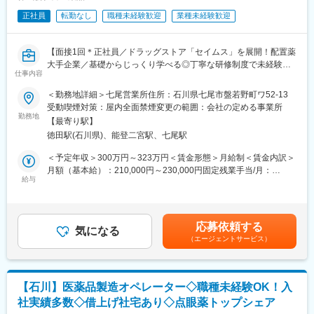
正社員
転勤なし
職種未経験歓迎
業種未経験歓迎
【面接1回＊正社員／ドラッグストア「セイムス」を展開！配置薬
大手企業／基礎からじっくり学べる◎丁寧な研修制度で未経験の
仕事内容
方も安心／残業20h＊直行直帰可】
＜勤務地詳細＞七尾営業所住所：石川県七尾市盤若野町ワ52-13
■職務内容：
受動喫煙対策：屋内全面禁煙変更の範囲：会社の定める事業所
担当エリアのお客様（個人宅や企業）へ訪問し、配置薬（お薬
勤務地
【最寄り駅】
箱）や健康食品の提案をお任せします。
徳田駅(石川県)、能登二宮駅、七尾駅
※既に、取引のあるお客様先を訪問するスタイルです。
＜予定年収＞300万円～323万円＜賃金形態＞月給制＜賃金内訳＞
＜仕事の流れ＞
月額（基本給）：210,000円～230,000円固定残業手当/月：
配置薬や健康食品、サプリメントの使用頻度に合わせて、1～6ヵ
給与
35,796円～39,205円（固定残業時間22時間30分/月）超過した時
月に1回程度のペースでお客様宅を訪問
間外労働の残業手当は追加支給＜月給＞245,796円～269,205円
※社用車（軽自動車）に乗ってお客様宅へ訪問をします。（1件あ
（一律手当を含む）＜昇給有無＞有＜残業手当＞有＜給与補足＞※
たり20～30分程度）
年収は当社規定に基づき、年齢や経験に応じて決定します。・昇
応募依頼する
気になる
給：年1回（4月）＜モデル給与＞※入社3年目平均基本給＋各種手
（エージェントサービス）
・配置薬や健康食品の期限管理
当＋業績連動給→総支給月額344,141円※業績連動給：月の予算達
・使った分の配置薬を補充
成や売り上げに対して支払われます賃金はあくまでも目安の金額
・使用したお薬代金の集金
であり、選考を通じて上下する可能性があります。月給(月額)は固
・健康相談、新商品・サービスのご提案 など
定手当を含めた表記です。
【石川】医薬品製造オペレーター◇職種未経験OK！入
社実績多数◇借上げ社宅あり◇点眼薬トップシェア
※一部、新たに配置薬を置いていただくお客様への訪問がありま