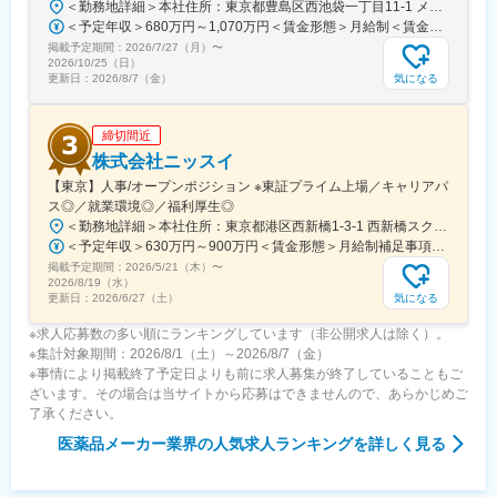
＜勤務地詳細＞本社住所：東京都豊島区西池袋一丁目11-1 メトロポリタンプラザビル16F勤務地最寄駅：各線／池袋駅受動喫煙対策：屋内全面禁煙変更の範囲：会社の定める事業所（リモートワーク含む）
ビューを行い役員との面談を実施しています。
＜予定年収＞680万円～1,070万円＜賃金形態＞月給制＜賃金内訳＞月額（基本給）：335,000円～530,000円＜月給＞335,000円～530,000円＜昇給有無＞有＜残業手当＞有＜給与補足＞※年収概算には想定残業時間20時間分を含む・2025年度 全社平均残業時間：20時間・残業代全額支給（管理監督職については対象外)・賞与6か月分（2025年度実績）賃金はあくまでも目安の金額であり、選考を通じて上下する可能性があります。月給(月額)は固定手当を含めた表記です。
掲載予定期間：
2026/7/27（月）
〜
■組織構成：
2026/10/25（日）
12名(40歳～72歳)が在籍しています。
気になる
更新日：
2026/8/7（金）
部署や役職を問わず意見や提案が活発な社風です。新しいことへ
の挑戦を歓迎し、一人ひとりが主体的にチャレンジできる環境づ
締切間近
くりを大切にしています。
また、仕事とプライベートの両立を支援し、ワークライフバラン
株式会社ニッスイ
スを重視した働きやすい職場づくりに努めています。
【東京】人事/オープンポジション ※東証プライム上場／キャリアパ
ス◎／就業環境◎／福利厚生◎
変更の範囲：会社の定める業務
＜勤務地詳細＞本社住所：東京都港区西新橋1-3-1 西新橋スクエア勤務地最寄駅：東京メトロ線／内幸町駅受動喫煙対策：屋内全面禁煙変更の範囲：会社の定める事業所（リモートワーク含む）
＜予定年収＞630万円～900万円＜賃金形態＞月給制補足事項なし＜賃金内訳＞月額（基本給）：330,000円～448,000円＜月給＞330,000円～448,000円＜昇給有無＞有＜残業手当＞有＜給与補足＞※給与詳細は、経験・経歴を考慮のうえ、決定します。■賞与：年2回（6月・12月）※2026年 度見込（ 6.0ヶ月）※時間外、法定外休日勤務をした場合は30%の割増手当支給法定休日勤務の場合は、35%の割増手当支給賃金はあくまでも目安の金額であり、選考を通じて上下する可能性があります。月給(月額)は固定手当を含めた表記です。
掲載予定期間：
2026/5/21（木）
〜
2026/8/19（水）
気になる
更新日：
2026/6/27（土）
※求人応募数の多い順にランキングしています（非公開求人は除く）。
※集計対象期間：2026/8/1（土）～2026/8/7（金）
※事情により掲載終了予定日よりも前に求人募集が終了していることもご
ざいます。その場合は当サイトから応募はできませんので、あらかじめご
了承ください。
医薬品メーカー業界
の人気求人ランキングを詳しく見る