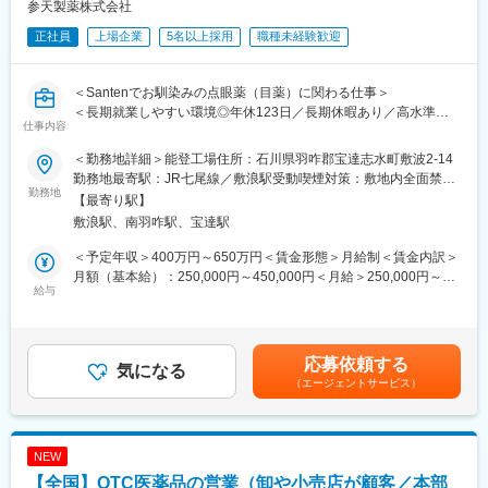
す。
参天製薬株式会社
└配置薬は無料でおけるので、お客様も抵抗なく置いてくれる製
正社員
上場企業
5名以上採用
職種未経験歓迎
品です。
■未経験の方も安心！充実した研修制度：
＜Santenでお馴染みの点眼薬（目薬）に関わる仕事＞
・入社直後～2週間 ： OJT形式で、薬の種類や成分など基礎知識
＜長期就業しやすい環境◎年休123日／長期休暇あり／高水準の
を身につけます。
仕事内容
給与＞
・入社2週間～1カ月 ： 先輩社員に同行し、仕事の流れを学びま
※借り上げ社宅制度がある為、他都道府県からのご応募も歓迎いた
＜勤務地詳細＞能登工場住所：石川県羽咋郡宝達志水町敷波2-14
す。「会話のコツ」や「商品のご案内方法」といった実践的なス
します。
勤務地最寄駅：JR七尾線／敷浪駅受動喫煙対策：敷地内全面禁煙
キルを習得します。
勤務地
変更の範囲：会社の定める事業所
・入社1カ月以降 ： 慣れてきたら独り立ち。既存のお客様をメイ
【最寄り駅】
■業務内容：
ンに訪問します。
敷浪駅、南羽咋駅、宝達駅
医薬品の製造業務として、点眼薬の調剤、充填、検査、包装、準
★困ったら先輩社員に相談しやすい雰囲気です！
備作業を担当頂きます。
＜予定年収＞400万円～650万円＜賃金形態＞月給制＜賃金内訳＞
＜～具体的には～＞
月額（基本給）：250,000円～450,000円＜月給＞250,000円～
＜専門資格を取得できる＞
（1）製品を製造する機械操作
給与
450,000円＜昇給有無＞有＜残業手当＞有＜給与補足＞※年収は借
・入社後は、医薬品販売の専門知識を身につけるために、登録販
（2）製品の品質担保を行う検査
上げ社宅企業負担分込みで算出(適用可否は企業規定あり)※22時～
売者資格を取得していただきます。（取得率90％以上）
・容器、製品函の外観
5時については、深夜割増25％上乗せ／交代勤務手当は月約2万円
・資格取得にあたっては、無料で支援を行いますのでご安心くだ
・異物検査（拡大鏡使用）
～3万円・賞与 年1回支給・基本給改定 年1回（4月）賃金はあ
さい。
応募依頼する
（3）製造にかかわる記録
気になる
くまでも目安の金額であり、選考を通じて上下する可能性があり
・資格取得後は、資格手当として給与にも反映されます。
（エージェントサービス）
（4）関連するプロジェクトの参画、新製品等の供給に向けた活動
ます。月給(月額)は固定手当を含めた表記です。
※クリーンルームでの作業のため、消毒用として頻繁にアルコール
■働き方：
を使用します。作業中は、ゴム手袋を使用します。
・基本土日祝休み／年3回の大型連休あり
・残業20h以内
NEW
■評価制度：
・スケジュールに合わせて直行直帰可
【全国】OTC医薬品の営業（卸や小売店が顧客／本部
・各部門における成果を重視するとともに、当社の従業員として